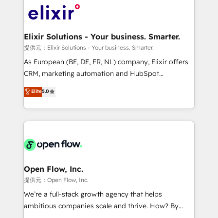
HIPAA-aware; CASL-compliant; GDPR-ready
Design, Migrations + Integrations. Mole Street’s
implementations where required 💡 Why 500+
mission is empowering others to realize their
Clients Choose Us: Elite Partner; technical, fast, and
greatness, which is achieved through creating
Elixir Solutions - Your business. Smarter.
built to scale.
absolute clarity, derived from a well-defined
提供元：Elixir Solutions - Your business. Smarter.
strategy, executed well, and reported on with clear
As European (BE, DE, FR, NL) company, Elixir offers
results. The culture is driven by core values; Joy, Grit,
CRM, marketing automation and HubSpot
Accountability, Curiosity, Authenticity, Growth
integration products and services to mid-market
Elite
5.0
Mindedness, and Clarity. We are driven to win for the
and enterprise customers. We ensure that your sales,
collective good of the company and its clientele, and
service and marketing department operates in the
dedicated to breaking the mold from the agency of
most effective way, while at the same time
the past into the consultancy of the future. Great
leveraging your commercial data for a fully
things are happening.
integrated buyers journey. Elixir is located in
Brussels, Munich "München", Cologne "Köln", Paris
and Amsterdam. Elixir is a first mover and leader
Open Flow, Inc.
when it comes to HubSpot sales and service
提供元：Open Flow, Inc.
implementations, highly renowned for our business
We’re a full-stack growth agency that helps
acumen, process (re-)design experience and a
ambitious companies scale and thrive. How? By
massive amount of success stories in this area. We
upgrading and streamlining every single revenue-