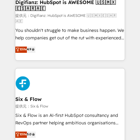
Transformation / Web Development • RevOps &
Digifianz: HubSpot is AWESOME 🇺🇸🇲🇽
🇪🇸🇦🇷🇦🇪
Sales Consulting • Marketing Automation What
makes us different? 🚀 Top 0.5% of global HubSpot
提供元：Digifianz: HubSpot is AWESOME 🇺🇸🇲🇽🇪🇸🇦🇷
🇦🇪
agencies ⚙️ The strongest technical ability and
You shouldn't struggle to make business happen. We
integration capabilities 💼 Consultative, long-term
help companies get out of the rut with experienced,
partners who will embed ourselves into your
process-oriented teams implementing HubSpot
business, processes and systems 🏢 We specialise in
Elite
4.9
Marketing, Sales, Service, CMS and Operations Hub,
working with mid-market and enterprise
so selling and actually engaging with your customers
organisations, global organisations and those with
feels easy and pain-free. We are a top ranked
complex use cases 🏆 CRM Implementation,
HubSpot Elite Partner, winner of Rookie of the Year
Platform Enablement, Custom Integration and
and Customer First Awards, 4.9/5 rating in HubSpot
Onboarding Accredited 🔐 ISO27001 & ISO9001
Reviews and 4.9/5 rating in Clutch Reviews. Digifianz
Certified
helps the following industries: logistics & 3PL, home
Six & Flow
improvement & construction, branding and
提供元：Six & Flow
commercialization, real estate, health, education,
Six & Flow is an AI-first HubSpot consultancy and
SaaS, Software Dev & IT and consulting, make the
RevOps partner helping ambitious organisations
most out of their HubSpot experience operating in
grow with clarity, confidence, and intelligence.
Elite
5.0
the United States, EU, UAE, Mexico and Latin
Operating across the UK, Netherlands, Ireland, and