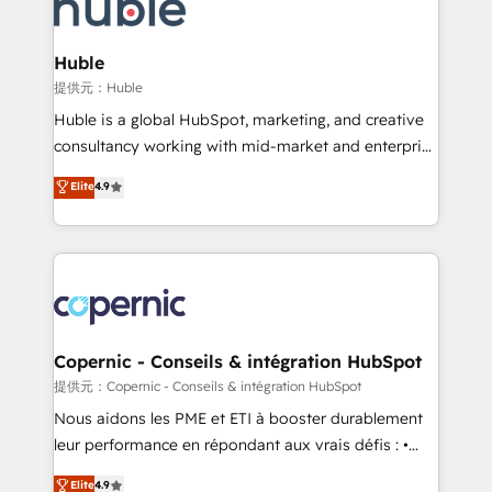
skills, processes, and internal team you need to
CRM Migrations using our in-house "HubScrub" Tool.
attract the right buyers, close deals faster, and grow
without outside dependencies. You’ll learn how to: •
Huble
Set up, audit, and organize your HubSpot portal •
提供元：Huble
Get your sales team fully using HubSpot • Track
Huble is a global HubSpot, marketing, and creative
pipeline and revenue across the entire buyer journey
consultancy working with mid-market and enterprise
• Build an in-house marketing team that drives
businesses. We go beyond implementation, shaping
Elite
4.9
growth • Create content and videos that attract
the strategy, processes, and teams that turn
buyers • Use AI to scale smarter Our coaching-led
HubSpot into a genuine growth engine. Named
approach works best for companies that are done
HubSpot's Global Partner of the Year in 2024,
with outsourcing and ready to build something that
consistently ranked among their top 5 partners
lasts. So if you're ready to become the most trusted
worldwide, and with over 15 years in the ecosystem,
voice in your market, let’s talk.
Huble has built a track record that speaks for itself.
One company, one operating model, delivering
Copernic - Conseils & intégration HubSpot
across offices and consulting teams in the UK, USA,
提供元：Copernic - Conseils & intégration HubSpot
Canada, Germany, France, Belgium, Singapore, and
Nous aidons les PME et ETI à booster durablement
South Africa. Certified compliant with ISO/IEC
leur performance en répondant aux vrais défis : •
27001:2022 and ISO 9001:2015 across all seven
Intégration de HubSpot avec d’autres outils (ERP,
Elite
4.9
international offices and 175+ employees.