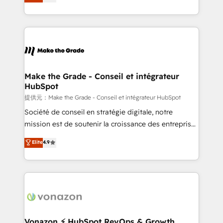
téléphonie, etc.) • Alignement des équipes grâce à un
outil et des données partagées • Amélioration de la
collecte et de l’analyse des données pour des
décisions éclairées • Optimisation de l’efficacité et
de la productivité des équipes Notre équipe de 30
consultants certifiés HubSpot aborde chaque projet
avec un engagement total, alignant processus
Make the Grade - Conseil et intégrateur
HubSpot
métiers et technologie, et guidant vos équipes à
travers le changement, tout en centrant vos objectifs
提供元：Make the Grade - Conseil et intégrateur HubSpot
d’entreprise. Grâce à une méthodologie éprouvée
Société de conseil en stratégie digitale, notre
auprès de plus de 400 clients, nous comprenons
mission est de soutenir la croissance des entreprises
rapidement vos enjeux et intégrons parfaitement
B2B à travers l’acquisition de nouveaux clients,
Elite
4.9
HubSpot dans votre organisation. Pour toute
l'intégration CRM et le développement des revenus
question technique ou besoin de structuration de
auprès de vos comptes existants. En France et à
votre projet HubSpot, contactez notre équipe pour
l'international, nous travaillons avec des ETI
un échange dédié.
ambitieuses, des grands groupes voulant aller au-
delà d’une simple transformation digitale et des
startups florissantes. Nos 3 grandes expertises sont :
➤ L’intégration de CRM et de méthodologie RevOps
Vonazon ⚡ HubSpot RevOps & Growth