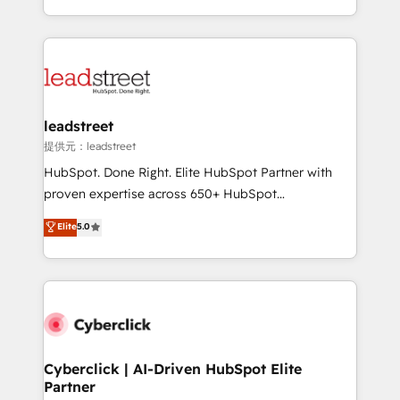
America. From casual user to super fan: make
Canada, we’ve delivered thousands of successful
HubSpot an experience you LOVE!
HubSpot projects for mid-market and enterprise
clients worldwide, with over 10 years experience. We
combine HubSpot, data, and AI to design connected
go-to-market systems that align people, process,
and technology for predictable, scalable revenue
leadstreet
growth. Our expertise spans RevOps, CRM and data
提供元：leadstreet
architecture, AI enablement, and strategic marketing,
HubSpot. Done Right. Elite HubSpot Partner with
delivered through our proprietary FLAIR framework
proven expertise across 650+ HubSpot
for responsible AI adoption. As a HubSpot Elite
implementations. With 12+ years of HubSpot
Elite
5.0
Partner and ISO 27001:2022 certified consultancy,
experience, we help you use the HubSpot platform
we blend strategy, creativity, and technology to help
to its fullest capacity, improve your current HubSpot
organisations scale smarter and grow stronger.
website, or build your new one.
Cyberclick | AI-Driven HubSpot Elite
Partner