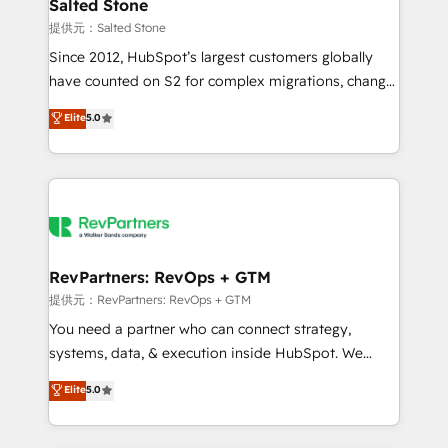
we turn complexity into clarity, human at global
Salted Stone
scale. 🏆 HubSpot’s CEO called us “the partner of the
提供元：Salted Stone
future.” Others agree it is proof of trust built through
Since 2012, HubSpot’s largest customers globally
measurable impact.
have counted on S2 for complex migrations, change
management, systems integration, and creative
Elite
5.0
solutions that deliver measurable impact and
transform brand experiences As one of the few full-
service creative agencies in the HubSpot
ecosystem, we blend strategy, technology, & award-
winning design to build scalable, globally
regionalized HubSpot websites, integrated
marketing campaigns, & RevOps frameworks that
RevPartners: RevOps + GTM
fuel long-term success We connect the entire
提供元：RevPartners: RevOps + GTM
customer lifecycle through seamless integrations,
You need a partner who can connect strategy,
ensure long-term adoption with change-
systems, data, & execution inside HubSpot. We
management programs, and align marketing, sales,
bridge the gap where most agencies fall short by
Elite
5.0
and service to drive sustainable growth With 6 key
combining GTM strategy with technical execution to
HubSpot accreditations and experience across
solve the right problem with the right solution. As the
hundreds of organizations in dozens of industries,