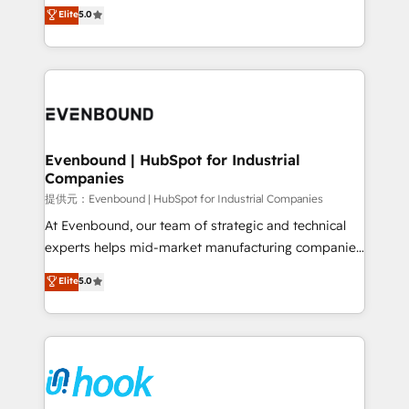
helps mid-market revenue teams transform how
Elite
5.0
The synergies generated by these integrations,
they sell, market, and serve. We don't just build your
together with the combination of talents, skills,
HubSpot—we teach your team to own it, then stay
solutions and services, have allowed the group to
to help you keep winning. What We Do ⚙️ CRM
build an unrivaled offering portfolio on the market
Implementations across Marketing, Sales, Service,
to accompany companies on their digital
Data & Content 📈 Sales & Marketing Alignment +
transformation journey.
Revenue Team Enablement 🤖 Breeze AI & Custom
Agent Creation 🔄 Custom Integrations & Data
Evenbound | HubSpot for Industrial
Companies
Migration Why 1406 We become part of your team.
Your team learns while we build. We fix what others
提供元：Evenbound | HubSpot for Industrial Companies
broke. Built for mid-market reality—practical
At Evenbound, our team of strategic and technical
solutions that work with your actual headcount and
experts helps mid-market manufacturing companies
constraints. By the Numbers 🏆 Top 1% of all
achieve real growth. We specialize in delivering
Elite
5.0
HubSpot partners 🔄 Top 5% globally in client
tailored solutions that drive results by leveraging
retention 📅 8+ years of consistent results since 2017
HubSpot’s platform and data to fuel success.
Who We Serve Revenue teams, marketing leaders,
Technical Solutions: - HubSpot Technical Consulting -
and sales ops at mid-market companies ready to
HubSpot CRM Implementation - HubSpot
move beyond spreadsheets into unified systems
Onboarding - Data Migration & Integrations -
that drive real business results.
Technical Audit & Optimization Strategic Solutions: -