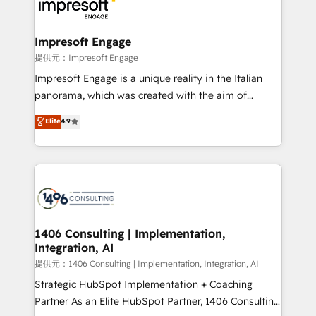
and—most importantly—simple. That’s why we lean
you grow faster, smarter, and with impact.
into bold ideas and shape them into thoughtful
products and strategies that actually make a
Impresoft Engage
difference.
提供元：Impresoft Engage
Impresoft Engage is a unique reality in the Italian
panorama, which was created with the aim of
putting Customer Experience at the center by
Elite
4.9
creating digital environments capable of integrating
people, processes and data. We offer the best
digital solutions on the market, ranging from CRM
processes and technologies to digital strategy, from
marketing automation to online and offline sales
processes through Customer Service Management,
allowing companies to optimize processes and meet
1406 Consulting | Implementation,
Integration, AI
the needs of the customer. We are part of Impresoft
Group, a group of specialized and complementary
提供元：1406 Consulting | Implementation, Integration, AI
companies that divide their offer into 4
Strategic HubSpot Implementation + Coaching
Competence Centers: Smart Manufacturing,
Partner As an Elite HubSpot Partner, 1406 Consulting
Customer First, Enabling Technologies & Security.