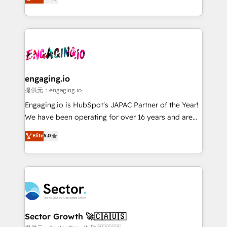
prospecting, follow-ups, service triage, and
Operations (RevOps) e Inteligência Artificial para
knowledge retrieval—built in HubSpot. ⚡ Fast-Track
estruturar processos integrar sistemas organizar
& Growth-Track Services Fast-Track: Rapid HubSpot
dados e automatizar operações. O objetivo é
onboarding in weeks Growth-Track: Unlock
transformar a HubSpot em um verdadeiro sistema
advanced optimization & adoption 📍 São Paulo, BR
operacional de receita conectando equipes
• Des Moines, IA • New York, NY
tecnologia e dados em uma operação integrada.
Também somos distribuidores oficiais da HubSpot
engaging.io
e de mais de 150 softwares globais permitindo
提供元：engaging.io
contratar e pagar a HubSpot em reais com nota
Engaging.io is HubSpot's JAPAC Partner of the Year!
fiscal no Brasil e gerar economia de até 50% na
We have been operating for over 16 years and are
contratação de softwares internacionais.
one of HubSpot's most experienced and technically
Elite
5.0
Oferecemos ainda agentes de IA especializados em
capable Agency Partners globally. We specialise in
HubSpot que automatizam tarefas executam rotinas
complex CRM migrations, implementations,
no CRM e mantêm os dados organizados, como um
integrations, custom CMS portal development,
especialista operando a plataforma 24/7. Hoje 300+
design & UX for mid to large to multi national
empresas em 13 países utilizam a Nexforce. Somos
businesses. Our teams are based in North America
a maior parceira da HubSpot na América Latina e
and APAC. We are HubSpot's top-ranked Advanced
líder no ranking global de sucesso do cliente da
Implementation Certified Partner and we contribute
Sector Growth 🚀🇨🇦🇺🇸
HubSpot.
to their advisory council. We strive to do 'good work