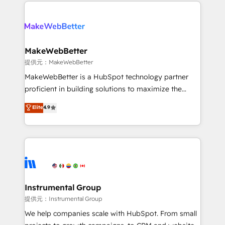
only firm in the world to hold Elite Partner
there’s a good chance one of our globally integrated
Accreditations with both HubSpot and Clay, our
teams has worked with clients just like you Let’s
clients gain a unique advantage in CRM architecture,
explore whether S2 is the partner you’ve been
pipeline generation, data intelligence, and go-to-
looking for...and get your next big initiative moving!
market execution. Why B2B Businesses Choose RP: -
MakeWebBetter
Secure: Soc2 compliant 🛡️ - Pricing: Implementations
提供元：MakeWebBetter
starting at $1,5k 💵 - Speed: Launch in 14 days ⚡ -
MakeWebBetter is a HubSpot technology partner
Global: 75+ RPers across five continents 🌐 - Scale:
proficient in building solutions to maximize the
Largest organically grown & fastest tiering Elite
operational efficiency of HubSpot. The fastest-
Elite
4.9
HubSpot Partner 🪴 - Sales Hub: More
growing tech-enabler & facilitator, MakeWebBetter,
implementations than any other Partner 💻 -
hands you the blend of HubSpot expertise &
Migrations: We convert Salesforce addicts to
eminent solutions & integrations. Trust us to
HubSpot evangelists 🧡 Don't hire a marketing
streamline your HubSpot experience. 🚀HubSpot
agency for an Ops problem. Don't hire a technical
Elite Partners with 10+ years of HubSpot experience
agency for a growth problem. Hire a partner built to
🤝HubSpot Premier Integration partner 🤝Google
solve both.
Premier Partner 2023 🌟5 HubSpot Accreditations 🌟
Instrumental Group
Won HubSpot Theme Challenge 2021 🌟INBOUND’19
提供元：Instrumental Group
HubSpot Rising Star Why us? Harnessing the full
We help companies scale with HubSpot. From small
potential of the powerful HubSpot CRM. ✔️A team of