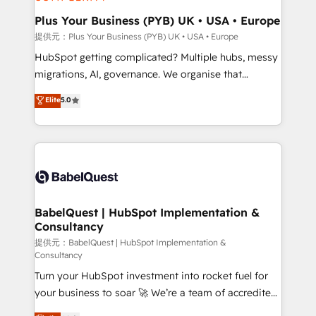
industrial sectors. Offices in Johannesburg, Cape
Town, Dubai & London. 500+ HubSpot CRM
Plus Your Business (PYB) UK • USA • Europe
implementations delivered. AI visibility coverage
提供元：Plus Your Business (PYB) UK • USA • Europe
across ChatGPT, Claude, Perplexity, Gemini and
HubSpot getting complicated? Multiple hubs, messy
Google AI Overviews. HubSpot Impact Award -
migrations, AI, governance. We organise that
Customer First HubSpot Impact Award - Integrations
complexity, so your team can put HubSpot to work...
Elite
5.0
Innovation HubSpot Impact Award - Platform
Welcome to our Profile! We help with: • CRM
Migration Excellence HubSpot Impact Award -
implementation, reports, workflows, and team
Platform Excellence 40+ full-time HubSpot
training • CRM migration from Salesforce, Pipedrive,
professionals. 100s of certifications and
Dynamics and others • Technical projects including
accreditations with HubSpot.
custom API integrations with ERP (and other
systems) • AI governance for HubSpot-centred
operations A little about us: • Boutique 'Elite' team of
BabelQuest | HubSpot Implementation &
Consultancy
12 • 150+ clients across Sales Hub, Marketing Hub,
Service Hub, Data Hub and CMS • ISO/IEC
提供元：BabelQuest | HubSpot Implementation &
Consultancy
27001:2022, ISO 9001:2015, and ISO 42001:2023
Turn your HubSpot investment into rocket fuel for
certified - the AI management standard • GuardHub:
your business to soar 🚀 We’re a team of accredited
our AI governance framework, built on ISO 42001
HubSpot experts ready to help you. We can
Ready for the next step? Click the 👈 '𝗖𝗼𝗻𝘁𝗮𝗰𝘁