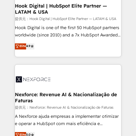
Revenue Operations - Inbound Marketing -
Hook Digital | HubSpot Elite Partner —
LATAM & USA
Outbound Marketing - HubSpot CMS Website
Design & Development We empower our clients to
提供元：Hook Digital | HubSpot Elite Partner — LATAM & USA
reach their full potential by providing transparent,
Hook Digital is one of the first 50 HubSpot partners
relationship-driven support. With over 300 HubSpot
worldwide (since 2010) and a 7x HubSpot Awarded
certifications and accreditations, we deliver both the
Elite Partner. With 500+ projects across the U.S.,
Elite
4.9
technical know-how and strategic guidance you
Brazil, and LATAM, we combine global expertise with
need to succeed.
regional experience. Today, we are Brazil’s largest
HubSpot Elite Partner—trusted by companies across
the Americas to scale smarter. ⚙️ CRM
Implementation & Migration Onboarding across all
Hubs, plus migrations from Salesforce, Pipedrive, RD
Station, Freshdesk, Intercom, and more. Custom
Nexforce: Revenue AI & Nacionalização de
Faturas
objects, automations, and integrations built for
growth. 🚀 AI-Driven GTM Orchestration Unify
提供元：Nexforce: Revenue AI & Nacionalização de Faturas
HubSpot with LinkedIn, WhatsApp, email, paid
A Nexforce ajuda empresas a implementar otimizar
media, and AI voice to drive pipeline. 🤖 AI Custom
e operar a HubSpot com mais eficiência e
Agent Development Deploy AI agents for
previsibilidade de receita. Combinamos Revenue
Elite
5.0