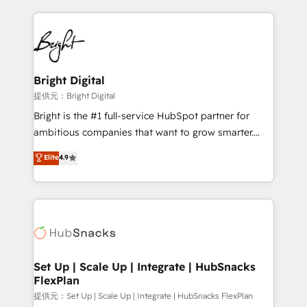
Growth-Driven Design Agency of the Year 🏆2015
automation, integration, and AI innovation to deliver
Became the 5th Agency to reach Diamond 🏆2014
lasting impact. We specialize in: • Turnkey and end-
HubSpot COS Performance Award 🏆2014 HubSpot
to-end HubSpot implementations • Onboarding for
COS Design Award 🏆2013 HubSpot Marketplace
Sales, Service, Marketing & Content Hubs • AI voice
Provider of the Year 🏆2011 Became a HubSpot
and chat agents, predictive automation, and smart
Bright Digital
Partner 📆Founded in 1997
workflows • Salesforce + HubSpot integration •
提供元：Bright Digital
RevOps and AI-driven sales enablement • Website
Bright is the #1 full-service HubSpot partner for
design and CMS development • ERP integration: SAP,
ambitious companies that want to grow smarter.
NetSuite, Microsoft Dynamics, … • Data cleansing
From HubSpot onboarding, to training, from
Elite
4.9
and CRM migration from any platform •
developing a new website to lead generation and
Client/member portals built on HubSpot • Custom
digital marketing; we do it all (and with great
and complex integrations: SAM.gov, GovWin,
results)! In short, our services include: - HubSpot
QuickBooks, PandaDoc, ClickUp, Shopify, Mapsly,
consultancy: onboarding, training, data migration -
WooCommerce, BuilderTrend, and more Experience
HubSpot development: websites, custom modules,
the difference — reach out to see how AI + HubSpot
integrations - Marketing & sales solutions: digital
can transform your business.
marketing, advertising, campaigns, content and
Set Up | Scale Up | Integrate | HubSnacks
FlexPlan
design We connect people, data and technology to
improve customer experiences. With our bright
提供元：Set Up | Scale Up | Integrate | HubSnacks FlexPlan