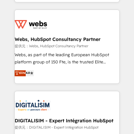
solve all your HubSpot challenges and improve user
sales, and service hubs • Built-in flexibility for
adoption, sales process and marketing results.
startups to global brands
Services 📚 Onboarding your team to HubSpot for
the first time 🔧 Designing and optimising your
HubSpot set-up for better results 🌐 Website design
and build using HubSpot 🔌 Integrating HubSpot
Webs, HubSpot Consultancy Partner
with other systems 🎓 Training your teams to be
提供元：Webs, HubSpot Consultancy Partner
HubSpot pros 📊 Lead generation services using
Webs, as part of the leading European HubSpot
HubSpot Why us? - SIX HubSpot Accreditations -
platform group of 150 Fte, is the trusted Elite
awarded by HubSpot after a rigorous process for
HubSpot CRM Partner offering you a roadmap on
Elite
4.8
CRM, Solutions Architecture, Onboarding , Data
maximizing EBITDA and achieving Commercial
Migration, Custom Integration & Platform
Excellence. With our targeted processes, we
Enablement -Onboarded over 500 businesses to
strengthen your digital transformation and minimize
HubSpot -Top 1% of partners worldwide -In-house
costs. As HubSpot's Advanced Accredited CRM
team of 25+ experts Contact us today to help you
Implementation partner, we provide expertise to
get more from your investment in HubSpot.
drive your business forward. Since 2015 we are fully
www.bbdboom.com
dedicated to HubSpot and with an experienced
DIGITALISIM - Expert Intégration HubSpot
team (50+), we work with reputable companies in
提供元：DIGITALISIM - Expert Intégration HubSpot
B2B sectors such as manufacturing, SaaS and