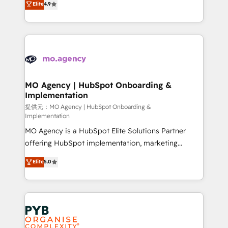
Elite
4.9
to your needs and sales objectives. With 125+
migrate, replatform, and scale smarter. We specialize
certifications, we are part of the most certified
in high-impact CRM and CMS migrations and
Canadian agencies, and we both hold Onboarding
onboarding from platforms like Salesforce, NetSuite,
Accreditations. Based in Canada (coast to coast), our
Zoho, Pardot, Marketo, Microsoft Dynamics, Wix,
services are offered in both English & French.
WordPress and legacy CRMs, turning fragmented
systems into unified, growth-ready HubSpot
architectures that accelerate revenue operations and
MO Agency | HubSpot Onboarding &
Implementation
performance. - Multi-object CRM migration, cleanup,
and implementation. - Pre-built and custom
提供元：MO Agency | HubSpot Onboarding &
Implementation
integrations across your full tech stack. - Custom
MO Agency is a HubSpot Elite Solutions Partner
object setup, CMS builds, and full-funnel automation.
offering HubSpot implementation, marketing
- Dashboards, lifecycle campaigns, and lead
automation, CRM and RevOps consulting, B2B SEO,
nurturing sequences. - Cross-hub setup across
Elite
5.0
paid media, content marketing, AEO and GEO (AI
Marketing, Sales, Operations, and Service Hubs. -
search optimisation), and HubSpot Content Hub and
Ongoing optimization, managed support, and
WordPress development. We work with enterprise
scalable retainers. Let’s make HubSpot your most
and growth-led companies across technology,
powerful growth engine. Built to convert, scale, and
professional services, financial services and
drive results.