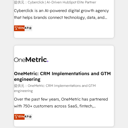
提供元：Cyberclick | AI-Driven HubSpot Elite Partner
Cyberclick is an AI-powered digital growth agency
that helps brands connect technology, data, and
creativity to achieve measurable results. Founded in
Elite
4.9
Barcelona and operating across Spain, LATAM, and
the UK, we support global companies in building
smarter marketing, sales, and customer success
strategies. As the only HubSpot Elite Partner in
Iberia (Spain & Portugal), we combine human insight
with intelligent automation to drive sustainable
growth. Our multidisciplinary team designs solutions
OneMetric: CRM Implementations and GTM
engineering
that simplify complexity, boost performance, and
turn innovation into real impact. 🌍 Highlights •
提供元：OneMetric: CRM Implementations and GTM
engineering
HubSpot Partner since 2012 • 2022 EMEA Impact
Over the past few years, OneMetric has partnered
Award: Best Integration • 150+ successful HubSpot
with 750+ customers across SaaS, fintech,
projects • Clients in 30+ industries • Proprietary
healthcare, real estate, and other industries. With
technology for integrations • Multilingual team:
Elite
4.9
150+ HubSpot-certified experts, we deliver scalable
English, Spanish, Portuguese & Italian 👉 Grow
solutions to complex GTM and RevOps challenges.
smarter with AI and HubSpot.