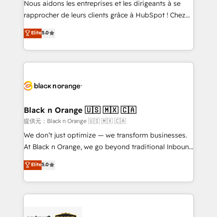
Nous aidons les entreprises et les dirigeants à se
business services. We prepare a customized
rapprocher de leurs clients grâce à HubSpot ! Chez
business case that demonstrates the value and
DIGITALISIM, nous avons l'intime conviction que la
Elite
5.0
impact of your digital transformation, including a
réussite des entreprises passe par l’innovation web,
detailed financial rationale with a focus on ROI and
le marketing digital, et la relation client ! C'est
TCO. As a trusted extension of your team, we
pourquoi, nos experts sont à la fois capables de
believe in the power of partnership. Together, we
gérer votre projet de création de site internet, votre
embark on a transformational journey that sets your
référencement, votre stratégie digitale et le pilotage
business up for long-term success. Unlock your
et l'intégration d'HubSpot ! Les grandes phases d'un
business. If not now, when?
projet HubSpot avec DIGITALISIM : 🧽 Nettoyage,
Black n Orange 🇺🇸 🇲🇽 🇨🇦
migration et intégration des bases de données. 🚀
提供元：Black n Orange 🇺🇸 🇲🇽 🇨🇦
Développement des interfaces avec vos logiciels
We don’t just optimize — we transform businesses.
métiers ⚙️ Configuration de la plateforme HubSpot
At Black n Orange, we go beyond traditional Inbound
📈 Configuration de rapports et tableaux de bord 🤝
Marketing with our exclusive methodologies:
Elite
5.0
Book Process & Guidelines utilisateurs 🎓
BOOMS and BOOST. Together, they form a powerful
Formations des utilisateurs
combination that has driven success for over 800
businesses worldwide. As Elite HubSpot Partners, we
specialize in crafting high-performance growth
strategies that integrate data-driven marketing,