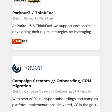
automation, and revenue intelligence to help
companies scale faster and smarter. 🔹 BOOMS:
Parkour3 / ThinkFuel
Demand generation for all your buyers With BOOMS,
提供元：Parkour3 / ThinkFuel
you invest in 100% of your buyers, accelerating your
At Parkour3 & ThinkFuel, we support companies in
growth and positioning yourself as an undisputed
developing their digital strategies by leveraging
leader. 🔹 BOOST: Optimize your digital
technologies and automating their marketing and
Elite
4.9
transformation process A methodology designed to
sales processes to generate growth. Our offer spans
implement HubSpot effectively and optimize your
from Strategy to Operations. We specialize in CRM
digital processes. 🔹 Trusted by Industry Leaders
onboarding and implementation, web design, sales
With an average rating of 4.9/5 and a proven track
& marketing automation, and digital marketing. With
record of business transformation, our growth-first
extensive experience working with tech companies
approach has helped brands dominate their
and manufacturers since 2002, we are committed to
markets.
empowering our clients and developing their
Campaign Creators // Onboarding, CRM
Migration
autonomy. Get to grips with HubSpot through
guided implementation and seamless integration of
提供元：Campaign Creators // Onboarding, CRM Migration
the CRM platform into your digital ecosystem. Would
With over 600+ HubSpot onboardings and complex
you like support in deploying your inbound
platform implementations delivered, CC is the go-to
marketing strategy? We'll provide support tailored
Elite Solutions Partner for businesses ready to