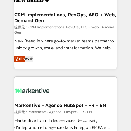
定の代行ではなく、設計の責任」を引き受け、部門横断
technical development team. - 19 HubSpot-certified
の統合・浸透・変革管理を実行します。 ▸ CMS戦略設
trainers to drive platform adoption. 📈 Revenue
CRM Implementations, RevOps, AEO + Web,
計・構築：リード獲得・CVR・SEOを前提にした情報設
Demand Gen
Generation - Full-funnel marketing and high-
計・導線設計・テンプレート設計をContent Hubで一体
performance advertising via Point Success Media. -
提供元：CRM Implementations, RevOps, AEO + Web, Demand
Gen
提供。 ▸ 既存CRM・MAからの移行支援：Salesforce・
Expert deployment of Breeze AI and custom agents
Marketo・Pardot等からの移行、カスタム設計、履歴
New Breed is where go-to-market teams partner to
to automate growth. 🏆 Elite Excellence - 8 platform
データ移行と活用設計まで。 ▸ AEO対応：ChatGPT・
unlock growth, scale, and transformation. We help
accreditations and deep HIPAA-compliance
Perplexity等のAI検索からの流入・引用を前提にコンテ
companies activate HubSpot’s AI-powered
expertise. - A team of 250+ experts dedicated to
Elite
5.0
ンツとサイト構造を最適化。 🏆 なぜ100incを選ぶの
customer platform and operationalize HubSpot’s
your resilient growth.
か？ ✓ HubSpot Eliteパートナー認定 ✓ HubSpotアワ
Loop Marketing framework through expert-led
ード受賞・HUGリーダー ✓ ISO27001:2022 /
services, smart agents, and purpose-built apps,
ISO9001:2015 取得 ✓ 400社以上の導入実績 ✓
tailored to your business. Together, we unlock
HubSpot大百科 出版 CRM・AI活用に関するご相談、現
results, fast. ⚙️CRM & RevOps: Align all Hubs to your
状整理の壁打ちなど、構想段階からお気軽にお問い合わ
buyer journey for clean data, scalability, & reporting.
せください。
🎯Demand Gen & ABM: Drive pipeline with inbound,
Markentive - Agence HubSpot - FR - EN
ABM, AEO, SEO, & paid media. 👩‍💻Web Design:
提供元：Markentive - Agence HubSpot - FR - EN
Build high-performing websites with UX, messaging,
Markentive fournit des services de conseil,
& conversion strategy that drive results. 🤖AI
d'intégration et d'agence dans la région EMEA et