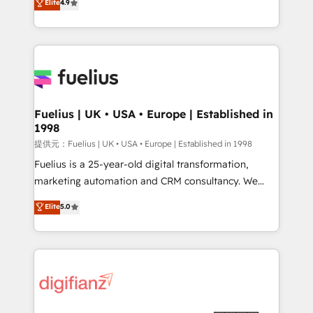
Elite
4.9
implement the platform into complex business
𝗯𝘂𝘀𝗶𝗻𝗲𝘀𝘀' button to get in touch (𝘸𝘦'𝘳𝘦 𝘴𝘶𝘱𝘦𝘳
environments, optimise what you've got and make
𝘳𝘦𝘴𝘱𝘰𝘯𝘴𝘪𝘷𝘦)
sure you can actually use it, build your website in
HubSpot or create an inbound marketing strategy
for you and execute it on HubSpot. We are on the
G-Cloud 14 CCS (Crown Commercial Service)
framework, meaning we've been accredited by
Fuelius | UK • USA • Europe | Established in
1998
HubSpot and vetted by the CCS, which means we
can support public sector companies as well the
提供元：Fuelius | UK • USA • Europe | Established in 1998
other ones listed in our profile. Our services: -
Fuelius is a 25-year-old digital transformation,
HubSpot implementation - HubSpot CMS website
marketing automation and CRM consultancy. We
build We can do lots of things. But everything we do
enable mid-market and enterprise clients to
Elite
5.0
is there for you to: - Grow revenue, and run your
maximise their return from digital and fuel their
business more efficiently - Build stronger
growth. We modernise platforms, streamline
relationships with customers - Make better
operations that are causing inefficiencies, improve
decisions with data - Find a new voice and reach
customer experiences, integrate systems, and
more people - Get the most out of your HubSpot
supercharge revenue operations Key services: • CRM
investment
Implementation • Systems Integration • Digital