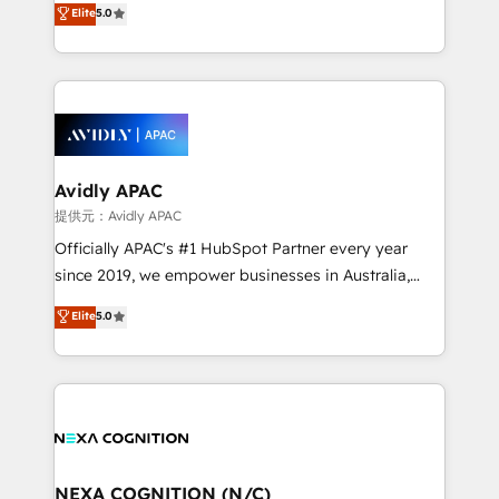
Elite
5.0
integrate HubSpot with complex solutions like SAP,
generating aspect of your business. We’re proud
MicroSoft, custom solutions,... Our company also has
HubSpot Elite Solutions Partners and devout CRM
strong experience with HubSpot CRM extension,
nerds who can harness HubSpot’s custom digital
mobile apps for Field Service Management and
tools to improve each touchpoint of your customer
Retail execution, CPQ, customer portals and
experience. Working hand-in-hand with your team,
HubSpot CMS developments. And we're champions
we’ll assemble a RevOps machine that drives more
when it comes to complex data migrations.
traffic, generates better leads and crushes your
Avidly APAC
revenue goals. We've worked with thousands of
提供元：Avidly APAC
HubSpot customers and we'd love to work with you
Officially APAC's #1 HubSpot Partner every year
too! Clients come to us for: Advanced CRM solutions
since 2019, we empower businesses in Australia,
System Integrations both Custom and Native to
New Zealand, and globally to realise their full
Elite
5.0
HubSpot Data System Migrations between systems
potential through enterprise HubSpot CRM
to HubSpot New lead generation strategies Time-
implementation. And we deliver best practice across
saving automations Fresh growth campaigns Robust
the whole HubSpot platform, covering marketing,
help desk Unified revenue operations Dynamic
sales, service, CMS and integrations. We work with
website development Award-winning creative
all businesses, from start-up to Enterprise, and have
design We live and breathe HubSpot and are ready
delivered the largest HubSpot implementations in
to take on real challenges!
the world. Our human approach to digital
NEXA COGNITION (N/C)