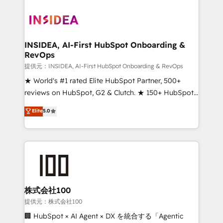
INSIDEA, AI-First HubSpot Onboarding &
RevOps
提供元：INSIDEA, AI-First HubSpot Onboarding & RevOps
★ World's #1 rated Elite HubSpot Partner, 500+
reviews on HubSpot, G2 & Clutch. ★ 150+ HubSpot
Certified Experts & Trainers across the team ★
Elite
5.0
1,500+ implementations across five continents ★ AI-
First, RevOps-led, Onboarding obsessed ★
Company of the Year 2024/25 INSIDEA helps
growing companies turn HubSpot into a revenue
engine. We onboard your team, migrate your data,
and build AI-powered workflows that drive adoption
from week one, in your time zone. What we do ➤
株式会社100
Onboarding: Live in weeks, with workflows built
提供元：株式会社100
around your business, not a template. ➤ Migration:
🏢 HubSpot × AI Agent × DX を統合する「Agentic