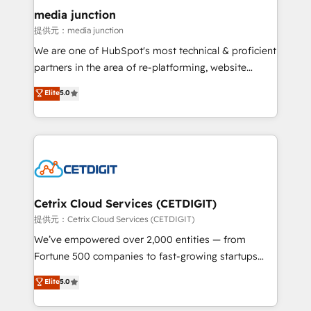
Mexico, USA, and Portugal—we've executed over a
media junction
hundred successful operations. Our approach,
提供元：media junction
rooted in RevOps principles, integrates analysis,
We are one of HubSpot's most technical & proficient
training, planning, and qualification. Leveraging
partners in the area of re-platforming, website
technology, data analytics, CRM optimization, and
design & development. We specialize in multi-hub
Elite
5.0
inbound marketing tactics, we focus on
implementations for mid-market & enterprise
understanding, nurturing, and converting leads.
companies. We are woman-owned, powered by
Partner with us to unlock your business's full
coffee, and we ❤️ dogs. We produce award-winning
potential and achieve sustained growth in today's
work for our clients. 🏆2023 Technical Expertise
competitive market.
Impact Award 🏆2022 Technical Expertise Impact
Award 🏆2022 Platform Migration Excellence Impact
Award 🏆2020 Elite Solutions Partner 🏆2019
Cetrix Cloud Services (CETDIGIT)
Integrations HubSpot Impact Award 🏆2019
提供元：Cetrix Cloud Services (CETDIGIT)
Marketing Enablement HubSpot Impact Award 🏆
We’ve empowered over 2,000 entities — from
2018 Website Design HubSpot Impact Award 🏆2017
Fortune 500 companies to fast-growing startups
Website Design HubSpot Impact Award 🏆2016
and nonprofits — to streamline operations, scale
Elite
5.0
Growth-Driven Design Agency of the Year 🏆2016
revenue, and unlock the full potential of HubSpot.
Sales Enablement HubSpot Impact Award 🏆2015
With deep technical and industry expertise, we fuse