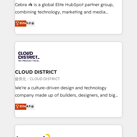
boost with a new HubSpot site Recognized leaders:
Cebra 🦓 is a global Elite HubSpot partner group,
🏆 HubSpot Platform Migration Impact Award 🏆
combining technology, marketing and media
Clutch HubSpot Global Leader 🏆 Finalist: HubSpot
expertise across Latin America and Southern
Elite
5.0
Inbound Campaign of the Year 🏆 Gold AVA Digital
Europe, with teams across 7 countries. Born in Chile,
Award for Best Website 🌟 Accreditations: CRM
we combine local insight with international reach to
Implementation, HubSpot Content Experience, CRM
help businesses grow through technology, creativity,
Data Migration & Custom Integration
AI and strategy. For over 12 years, we’ve delivered
500+ HubSpot implementations, building end-to-
end solutions that integrate CRM, AI automation,
inbound and loop marketing, content, and digital
CLOUD DISTRICT
creativity. Our multicultural team works in Spanish,
提供元：CLOUD DISTRICT
Portuguese, and English to design scalable strategies
We’re a culture-driven design and technology
that drive measurable growth. 🌎 Highlights: • 10+
company made up of builders, designers, and big
years as a HubSpot partner. • 2023 Impact Awards:
thinkers. We blend strategy, design, and
Elite
4.9
Platform Migration Excellence. • Top 3 Partner of the
development—always fueled by curiosity—to turn
Year LATAM 2022, 2023, 2024, 2025. • Partner of the
ideas, opportunities, and challenges into meaningful
Year 2024. • Organizer of Aliados.ai (AI, marketing &
experiences. To us, technology is more than just
tech global congress). 👉 Ready to scale your
code; it’s about creating things that are useful, cool,
business with HubSpot? Let Cebra’s experts help