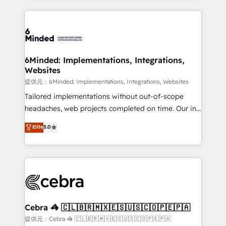
Our Expertise 🔹 Onboarding & Implementation:
Accredited HubSpot Partner, ensuring smooth setup
tailored to your GTM motion. 🔹 Migrations:
Accredited HubSpot Partner, ensuring migration
from other CRMs to HubSpot without data loss or
6Minded: Implementations, Integrations,
Websites
downtime. 🔹 RevOps Strategy: Align teams,
processes, and data to drive revenue efficiency. 🔹
提供元：6Minded: Implementations, Integrations, Websites
Integrations: Connect HubSpot with your tech stack
Tailored implementations without out-of-scope
for better adoption. 🔹 Custom Solutions: Build
headaches, web projects completed on time. Our in-
tailored apps, workflows, and configurations. We are
house team of certified CRM architects, experts,
Elite
5.0
SOC 2 Type II and ISO 27001 certified, reinforcing
developers, designers, and marketers handles all
our commitment to data security and compliance. At
aspects of your HubSpot. ✨ 400+ global clients ✨
OneMetric, we help revenue teams focus on the
100+ seamless migrations from 15+ different CRMs
OneMetric that matters most: revenue.
✨ 100,000+ hours in HubSpot projects, 75+ full Hub
implementations, and 5,000+ pages ✨ CS: Clients
generating 7-digit MRR from inbound campaigns ✨
CS: 245% organic growth & +751% new visitors for a
Cebra 🦓 🇨🇱🇧🇷🇲🇽🇪🇸🇺🇸🇨🇴🇵🇪🇵🇦
full-funnel HubSpot project ✨ CS: 415% conversion
提供元：Cebra 🦓 🇨🇱🇧🇷🇲🇽🇪🇸🇺🇸🇨🇴🇵🇪🇵🇦