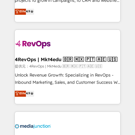
projects to growth campaigns, to CRM and websites.
HubSpot experts backed by over 10+ years of
Hire an agency that's experienced in every inch of
Elite
4.9
HubSpot experience ✔️Flexible pricing models —
HubSpot and willing to work hand-in-hand with your
Hourly-fee (assigned one Dedicated HubSpot
team to simplify the complex and build a better
Admin); Monthly-fee (HubSpot Admin + Project
experience for your team and customers.
Manager); and Fixed Project Cost (as per
requirement). ✔️Helped over 25,000+ customers so
far with our HubSpot solutions. ✔️Bespoke apps &
on-demand bundle services. Connect with us today!
4RevOps | Mkt4edu 🇧🇷 🇲🇽 🇵🇹 🇦🇪 🇺🇸
提供元：4RevOps | Mkt4edu 🇧🇷 🇲🇽 🇵🇹 🇦🇪 🇺🇸
Unlock Revenue Growth: Specializing in RevOps -
Inbound Marketing, Sales, and Customer Success We
specialize in driving revenue growth for companies
Elite
4.9
across industries through tailored marketing, sales,
and customer success strategies, utilizing RevOps
methodologies. As Latin America's largest HubSpot
partner and a global leader in education market, we
offer unparalleled insights. Operating in five
countries—Brazil, UAE (Abu Dhabi/Dubai/Sharjah),