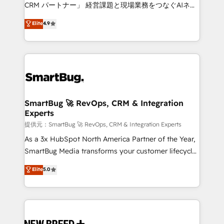
Move from any legacy CRM. Zero downtime, full data
CRM パートナー」 経営課題と現場業務をつなぐAIネイ
integrity. ➤ Implementation: Configure HubSpot to
ティブ・エージェンシーとして、HubSpot Eliteの実装
Elite
4.9
run your revenue process. Sales, marketing, and
力で顧客フロント業務を再設計します。 💡 100inc は何
service wired together. ➤ AI and Integrations: Layer
をする会社か？ HubSpotを共通基盤に、AIエージェン
Breeze AI, custom agents, and APIs to remove
トを組み込んだ顧客フロント業務（マーケティング・営
manual work. ➤ Ongoing Management: Monthly
業・CS）を組織全体で設計・実装する日本のAIネイテ
tune-ups, feature rollouts, adoption coaching. Buying
ィブ・エージェンシーです。事業部・グループ会社・部
HubSpot, switching to it, or reviving a stale portal?
門が分立する組織で、データと業務プロセスのサイロ化
We are built for the work.
を、CRMを軸とした全社共通基盤に再構築します。意
SmartBug 🚀 RevOps, CRM & Integration
Experts
思決定者・PMO・現場担当者に並走します。 1️⃣
HubSpot導入・活用支援 顧客データの一元化から、
提供元：SmartBug 🚀 RevOps, CRM & Integration Experts
GTMの見える化・自動化まで。全Hub統合運用、デー
As a 3x HubSpot North America Partner of the Year,
タ品質設計、グループ横断のCRM統合に対応します。
SmartBug Media transforms your customer lifecycle
2️⃣ AIエージェント組織構築 営業・マーケティング業務
into a revenue engine. Our unified ecosystem
Elite
5.0
の一部をAIが自律実行する組織への移行を設計・実装。
includes specialized divisions Globalia (AI &
Breeze・Claude等をHubSpotと連携させ、役割定義・
Software) and Point Success Media (Paid Media),
運用ルール・成果指標まで含めて設計します。 3️⃣ 全社
making this the official home for all three brands. 🔄
DX × AI推進のPMO伴走支援 複数部門をまたぐDX×AI変
Implementation & Integration - Seamless migrations
革を、構想から実装・定着までPMOとして主導。「設
and system integrations powered by Globalia’s