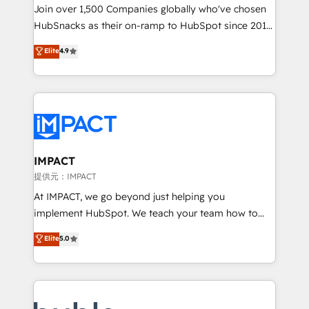
people, exciting ideas and can-do mentality, we
Join over 1,500 Companies globally who've chosen
ensure revenue growth on a daily basis. So tell us
HubSnacks as their on-ramp to HubSpot since 2014
your challenge; our passionate and growth driven
Simple pay-as-you-go plans that accelerate value...
Elite
4.9
team of 100+ experts is ready for you! Driving digital
1️⃣ Set Up | Onboarding New or Check-fixing existing
growth | www.brightdigital.com
HubSpot portals 2️⃣ Scale Up | 100% HubSpot Task
Execution... Global 24/7 ... All Experts 3️⃣ Integrate |
your entire Tech Stack with Custom Integrations
Slash months from your API Integration project... ⬅️
Click "Contact Business" ⬅️ to access 150+ Kickstart
Integration templates that put HubSpot in the center
IMPACT
of your tech stack, syncing... 🛍️ Shopify or
提供元：IMPACT
WooCommerce 💲 Stripe or Paypal 💰 Sage or
At IMPACT, we go beyond just helping you
Netsuite 🤖 Google or Microsoft ✍️ DocuSign or
implement HubSpot. We teach your team how to
PandaDoc 🌐 Avalara or Quaderno HubSnacks holds
master it. As the creators of the Endless Customers
Elite
5.0
the rare Advanced "Custom Integrations"
System™ (the next evolution of They Ask, You
Accreditation, securely sync data across... 🔄 any
Answer), we’re the only HubSpot partner built
apps, in any direction. Stuck on your old CRM..?
entirely around coaching and training. That means
Migrate | seamlessly off your old CRM onto a clean
we don’t do the work for you; we help you build the
new HubSpot portal with Advanced Website and