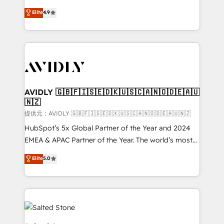
Strategy: Activate Breeze Agents, configure HubSpot
North America. Avec plus de 115 experts en
Elite
4.9
AI, & maximize AEO with tailored AI services. 🧩
marketing automation, Growth, Revops, CRM et
Integrations: Extend HubSpot with custom
webdesign. Markentive is both a consulting firm, a
integrations, hosting, & maintenance.
digital agency and an integrator. With over 115
experts in marketing automation, growth, revops,
CRM and webdesign (We focus on EMEA - USA
customers).
AVIDLY 🇬🇧🇫🇮🇸🇪🇩🇰🇺🇸🇨🇦🇳🇴🇩🇪🇦🇺
🇳🇿
提供元：AVIDLY 🇬🇧🇫🇮🇸🇪🇩🇰🇺🇸🇨🇦🇳🇴🇩🇪🇦🇺🇳🇿
HubSpot’s 5x Global Partner of the Year and 2024
EMEA & APAC Partner of the Year. The world’s most
experienced and fully accredited HubSpot Solutions
Elite
5.0
Partner. 🚀 With 2,750+ HubSpot projects delivered
and 370+ specialists across EMEA, APAC and NAM,
we de-risk complex CRM programmes and
accelerate ROI across every HubSpot Hub. 🧭 From
multi-region migrations to AI-powered automation,