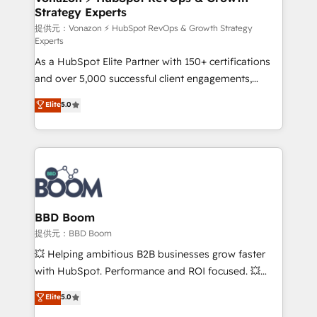
Strategy Experts
pour aligner les équipes marketing, commerciales et
support client (data migration, synchronisation API,
提供元：Vonazon ⚡ HubSpot RevOps & Growth Strategy
Experts
audit et maintenance) ➤ La création de sites internet
As a HubSpot Elite Partner with 150+ certifications
de conversion qui transforment les visiteurs en
and over 5,000 successful client engagements,
opportunités d'affaires ➤ La mise en place de
Vonazon turns marketing complexity into
stratégies d'acquisition marketing (SEO, SEA,
Elite
5.0
measurable, scalable growth. From onboarding to
inbound, automatisation marketing, ABM, IA,
enterprise-grade campaigns, our in-house team
emailing) Informations clés : - 10 ans d'expérience -
builds scalable strategies that drive long-term
100+ intégrations CRM HubSpot réussies - 40
revenue. ⚙️ HubSpot Integration & Optimization •
experts conseil - 150 certifications HubSpot
Seamless CRM, CMS, and automation setup •
cumulées
Complex platform migrations and data cleanups •
Custom APIs and third-party integrations 📈 End-to-
BBD Boom
End Revenue Acceleration • Lifecycle marketing and
提供元：BBD Boom
pipeline growth programs • Sales enablement tools
💥 Helping ambitious B2B businesses grow faster
and CRM optimization • Retention strategies with
with HubSpot. Performance and ROI focused. 💥
customer journey mapping 🏅 Elite-Level HubSpot
BBD Boom is the HubSpot partner that can help you
Elite
5.0
Execution • 750+ onboardings and 2,000+
to HubSpot Better. We work with your teams to
implementations • Deep expertise across marketing,