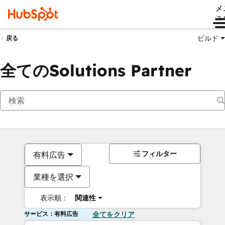
メ
ュ
ビルド
戻る
全てのSolutions Partner
フィルター
有料広告
業種を選択
表示順：
関連性
サービス：有料広告
全てをクリア