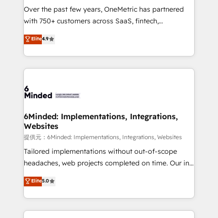
Over the past few years, OneMetric has partnered
English, Spanish, Portuguese & Italian 👉 Grow
with 750+ customers across SaaS, fintech,
smarter with AI and HubSpot.
healthcare, real estate, and other industries. With
Elite
4.9
150+ HubSpot-certified experts, we deliver scalable
solutions to complex GTM and RevOps challenges.
Our Expertise 🔹 Onboarding & Implementation:
Accredited HubSpot Partner, ensuring smooth setup
tailored to your GTM motion. 🔹 Migrations:
Accredited HubSpot Partner, ensuring migration
from other CRMs to HubSpot without data loss or
6Minded: Implementations, Integrations,
Websites
downtime. 🔹 RevOps Strategy: Align teams,
processes, and data to drive revenue efficiency. 🔹
提供元：6Minded: Implementations, Integrations, Websites
Integrations: Connect HubSpot with your tech stack
Tailored implementations without out-of-scope
for better adoption. 🔹 Custom Solutions: Build
headaches, web projects completed on time. Our in-
tailored apps, workflows, and configurations. We are
house team of certified CRM architects, experts,
Elite
5.0
SOC 2 Type II and ISO 27001 certified, reinforcing
developers, designers, and marketers handles all
our commitment to data security and compliance. At
aspects of your HubSpot. ✨ 400+ global clients ✨
OneMetric, we help revenue teams focus on the
100+ seamless migrations from 15+ different CRMs