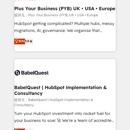
HubSpot Content Hub, WordPress development,
B2B SEO, paid media, and content. We work with
Plus Your Business (PYB) UK • USA • Europe
enterprise and growth-led companies across
提供元：Plus Your Business (PYB) UK • USA • Europe
technology, professional services, financial services
HubSpot getting complicated? Multiple hubs, messy
and industrial sectors. Offices in Johannesburg, Cape
migrations, AI, governance. We organise that
Town and London. 500+ HubSpot CRM
complexity, so your team can put HubSpot to work...
Elite
5.0
implementations delivered. AI visibility coverage
Welcome to our Profile! We help with: • CRM
across ChatGPT, Claude, Perplexity, Gemini and
implementation, reports, workflows, and team
Google AI Overviews. HubSpot Impact Award -
training • CRM migration from Salesforce, Pipedrive,
Customer First HubSpot Impact Award - Integrations
Dynamics and others • Technical projects including
Innovation HubSpot Impact Award - Platform
custom API integrations with ERP (and other
Migration Excellence HubSpot Impact Award -
systems) • AI governance for HubSpot-centred
Platform Excellence 35+ full-time HubSpot
operations A little about us: • Boutique 'Elite' team of
BabelQuest | HubSpot Implementation &
professionals.
Consultancy
12 • 150+ clients across Sales Hub, Marketing Hub,
Service Hub, Data Hub and CMS • ISO/IEC
提供元：BabelQuest | HubSpot Implementation &
Consultancy
27001:2022, ISO 9001:2015, and ISO 42001:2023
Turn your HubSpot investment into rocket fuel for
certified - the AI management standard • GuardHub:
your business to soar 🚀 We’re a team of accredited
our AI governance framework, built on ISO 42001
HubSpot experts ready to help you. We can
Ready for the next step? Click the 👈 '𝗖𝗼𝗻𝘁𝗮𝗰𝘁