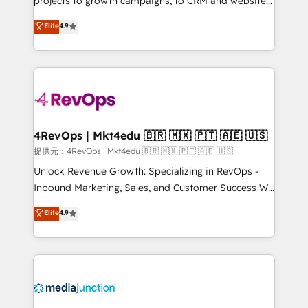
projects to growth campaigns, to CRM and websites.
HubSpot experts backed by over 10+ years of
Hire an agency that's experienced in every inch of
Elite
4.9
HubSpot experience ✔️Flexible pricing models —
HubSpot and willing to work hand-in-hand with your
Hourly-fee (assigned one Dedicated HubSpot
team to simplify the complex and build a better
Admin); Monthly-fee (HubSpot Admin + Project
experience for your team and customers.
Manager); and Fixed Project Cost (as per
requirement). ✔️Helped over 25,000+ customers so
far with our HubSpot solutions. ✔️Bespoke apps &
on-demand bundle services. Connect with us today!
4RevOps | Mkt4edu 🇧🇷 🇲🇽 🇵🇹 🇦🇪 🇺🇸
提供元：4RevOps | Mkt4edu 🇧🇷 🇲🇽 🇵🇹 🇦🇪 🇺🇸
Unlock Revenue Growth: Specializing in RevOps -
Inbound Marketing, Sales, and Customer Success We
specialize in driving revenue growth for companies
Elite
4.9
across industries through tailored marketing, sales,
and customer success strategies, utilizing RevOps
methodologies. As Latin America's largest HubSpot
partner and a global leader in education market, we
offer unparalleled insights. Operating in five
countries—Brazil, UAE (Abu Dhabi/Dubai/Sharjah),