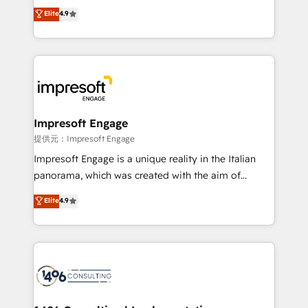
thinkers. We blend strategy, design, and
Elite
4.9
Platform Migration Excellence. • Top 3 Partner of the
development—always fueled by curiosity—to turn
Year LATAM 2022, 2023, 2024, 2025. • Partner of the
ideas, opportunities, and challenges into meaningful
Year 2024. • Organizer of Aliados.ai (AI, marketing &
experiences. To us, technology is more than just
tech global congress). 👉 Ready to scale your
code; it’s about creating things that are useful, cool,
business with HubSpot? Let Cebra’s experts help
and—most importantly—simple. That’s why we lean
you grow faster, smarter, and with impact.
into bold ideas and shape them into thoughtful
products and strategies that actually make a
Impresoft Engage
difference.
提供元：Impresoft Engage
Impresoft Engage is a unique reality in the Italian
panorama, which was created with the aim of
putting Customer Experience at the center by
Elite
4.9
creating digital environments capable of integrating
people, processes and data. We offer the best
digital solutions on the market, ranging from CRM
processes and technologies to digital strategy, from
marketing automation to online and offline sales
processes through Customer Service Management,
allowing companies to optimize processes and meet