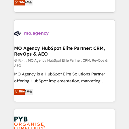
Elite
4.9
to your needs and sales objectives. With 125+
migrate, replatform, and scale smarter. We specialize
certifications, we are part of the most certified
in high-impact CRM and CMS migrations and
Canadian agencies, and we both hold Onboarding
onboarding from platforms like Salesforce, NetSuite,
Accreditations. Based in Canada (coast to coast), our
Zoho, Pardot, Marketo, Microsoft Dynamics, Wix,
services are offered in both English & French.
WordPress and legacy CRMs, turning fragmented
systems into unified, growth-ready HubSpot
architectures that accelerate revenue operations and
MO Agency HubSpot Elite Partner: CRM,
RevOps & AEO
performance. - Multi-object CRM migration, cleanup,
and implementation. - Pre-built and custom
提供元：MO Agency HubSpot Elite Partner: CRM, RevOps &
AEO
integrations across your full tech stack. - Custom
MO Agency is a HubSpot Elite Solutions Partner
object setup, CMS builds, and full-funnel automation.
offering HubSpot implementation, marketing
- Dashboards, lifecycle campaigns, and lead
automation, CRM and RevOps consulting, data
nurturing sequences. - Cross-hub setup across
Elite
5.0
architecture, sales enablement, lifecycle automation,
Marketing, Sales, Operations, and Service Hubs. -
lead scoring and revenue reporting. HubSpot,
Ongoing optimization, managed support, and
Salesforce and integrated enterprise stacks. Digital
scalable retainers. Let’s make HubSpot your most
Marketing, Answer Engine Optimisation, and
powerful growth engine. Built to convert, scale, and
Generative Engine Optimisation (AI Search),
drive results.