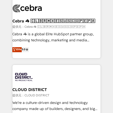
OneMetric that matters most: revenue.
✨ 100,000+ hours in HubSpot projects, 75+ full Hub
implementations, and 5,000+ pages ✨ CS: Clients
generating 7-digit MRR from inbound campaigns ✨
CS: 245% organic growth & +751% new visitors for a
Cebra 🦓 🇨🇱🇧🇷🇲🇽🇪🇸🇺🇸🇨🇴🇵🇪🇵🇦
full-funnel HubSpot project ✨ CS: 415% conversion
提供元：Cebra 🦓 🇨🇱🇧🇷🇲🇽🇪🇸🇺🇸🇨🇴🇵🇪🇵🇦
boost with a new HubSpot site Recognized leaders:
Cebra 🦓 is a global Elite HubSpot partner group,
🏆 HubSpot Platform Migration Impact Award 🏆
combining technology, marketing and media
Clutch HubSpot Global Leader 🏆 Finalist: HubSpot
expertise across Latin America and Southern
Elite
5.0
Inbound Campaign of the Year 🏆 Gold AVA Digital
Europe, with teams across 7 countries. Born in Chile,
Award for Best Website 🌟 Accreditations: CRM
we combine local insight with international reach to
Implementation, HubSpot Content Experience, CRM
help businesses grow through technology, creativity,
Data Migration & Custom Integration
AI and strategy. For over 12 years, we’ve delivered
500+ HubSpot implementations, building end-to-
end solutions that integrate CRM, AI automation,
inbound and loop marketing, content, and digital
CLOUD DISTRICT
creativity. Our multicultural team works in Spanish,
提供元：CLOUD DISTRICT
Portuguese, and English to design scalable strategies
We’re a culture-driven design and technology
that drive measurable growth. 🌎 Highlights: • 10+
company made up of builders, designers, and big
years as a HubSpot partner. • 2023 Impact Awards: