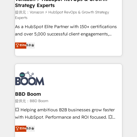
Strategy Experts
pour aligner les équipes marketing, commerciales et
support client (data migration, synchronisation API,
提供元：Vonazon ⚡ HubSpot RevOps & Growth Strategy
Experts
audit et maintenance) ➤ La création de sites internet
As a HubSpot Elite Partner with 150+ certifications
de conversion qui transforment les visiteurs en
and over 5,000 successful client engagements,
opportunités d'affaires ➤ La mise en place de
Vonazon turns marketing complexity into
stratégies d'acquisition marketing (SEO, SEA,
Elite
5.0
measurable, scalable growth. From onboarding to
inbound, automatisation marketing, ABM, IA,
enterprise-grade campaigns, our in-house team
emailing) Informations clés : - 10 ans d'expérience -
builds scalable strategies that drive long-term
100+ intégrations CRM HubSpot réussies - 40
revenue. ⚙️ HubSpot Integration & Optimization •
experts conseil - 150 certifications HubSpot
Seamless CRM, CMS, and automation setup •
cumulées
Complex platform migrations and data cleanups •
Custom APIs and third-party integrations 📈 End-to-
BBD Boom
End Revenue Acceleration • Lifecycle marketing and
提供元：BBD Boom
pipeline growth programs • Sales enablement tools
💥 Helping ambitious B2B businesses grow faster
and CRM optimization • Retention strategies with
with HubSpot. Performance and ROI focused. 💥
customer journey mapping 🏅 Elite-Level HubSpot
BBD Boom is the HubSpot partner that can help you
Elite
5.0
Execution • 750+ onboardings and 2,000+
to HubSpot Better. We work with your teams to
implementations • Deep expertise across marketing,