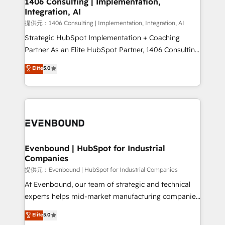
1406 Consulting | Implementation,
Integration, AI
the needs of the customer. We are part of Impresoft
Group, a group of specialized and complementary
提供元：1406 Consulting | Implementation, Integration, AI
companies that divide their offer into 4
Strategic HubSpot Implementation + Coaching
Competence Centers: Smart Manufacturing,
Partner As an Elite HubSpot Partner, 1406 Consulting
Customer First, Enabling Technologies & Security.
helps mid-market revenue teams transform how
Elite
5.0
The synergies generated by these integrations,
they sell, market, and serve. We don't just build your
together with the combination of talents, skills,
HubSpot—we teach your team to own it, then stay
solutions and services, have allowed the group to
to help you keep winning. What We Do ⚙️ CRM
build an unrivaled offering portfolio on the market
Implementations across Marketing, Sales, Service,
to accompany companies on their digital
Data & Content 📈 Sales & Marketing Alignment +
transformation journey.
Revenue Team Enablement 🤖 Breeze AI & Custom
Agent Creation 🔄 Custom Integrations & Data
Evenbound | HubSpot for Industrial
Companies
Migration Why 1406 We become part of your team.
Your team learns while we build. We fix what others
提供元：Evenbound | HubSpot for Industrial Companies
broke. Built for mid-market reality—practical
At Evenbound, our team of strategic and technical
solutions that work with your actual headcount and
experts helps mid-market manufacturing companies
constraints. By the Numbers 🏆 Top 1% of all
achieve real growth. We specialize in delivering
Elite
5.0
HubSpot partners 🔄 Top 5% globally in client
tailored solutions that drive results by leveraging