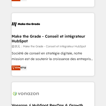
téléphonie, etc.) • Alignement des équipes grâce à un
outil et des données partagées • Amélioration de la
collecte et de l’analyse des données pour des
décisions éclairées • Optimisation de l’efficacité et
de la productivité des équipes Notre équipe de 30
consultants certifiés HubSpot aborde chaque projet
avec un engagement total, alignant processus
Make the Grade - Conseil et intégrateur
HubSpot
métiers et technologie, et guidant vos équipes à
travers le changement, tout en centrant vos objectifs
提供元：Make the Grade - Conseil et intégrateur HubSpot
d’entreprise. Grâce à une méthodologie éprouvée
Société de conseil en stratégie digitale, notre
auprès de plus de 400 clients, nous comprenons
mission est de soutenir la croissance des entreprises
rapidement vos enjeux et intégrons parfaitement
B2B à travers l’acquisition de nouveaux clients,
Elite
4.9
HubSpot dans votre organisation. Pour toute
l'intégration CRM et le développement des revenus
question technique ou besoin de structuration de
auprès de vos comptes existants. En France et à
votre projet HubSpot, contactez notre équipe pour
l'international, nous travaillons avec des ETI
un échange dédié.
ambitieuses, des grands groupes voulant aller au-
delà d’une simple transformation digitale et des
startups florissantes. Nos 3 grandes expertises sont :
➤ L’intégration de CRM et de méthodologie RevOps
Vonazon ⚡ HubSpot RevOps & Growth