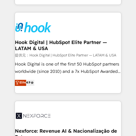
retention 📅 8+ years of consistent results since 2017
HubSpot’s platform and data to fuel success.
Who We Serve Revenue teams, marketing leaders,
Technical Solutions: - HubSpot Technical Consulting -
and sales ops at mid-market companies ready to
HubSpot CRM Implementation - HubSpot
move beyond spreadsheets into unified systems
Onboarding - Data Migration & Integrations -
that drive real business results.
Technical Audit & Optimization Strategic Solutions: -
Revenue Operations - Inbound Marketing -
Hook Digital | HubSpot Elite Partner —
LATAM & USA
Outbound Marketing - HubSpot CMS Website
Design & Development We empower our clients to
提供元：Hook Digital | HubSpot Elite Partner — LATAM & USA
reach their full potential by providing transparent,
Hook Digital is one of the first 50 HubSpot partners
relationship-driven support. With over 300 HubSpot
worldwide (since 2010) and a 7x HubSpot Awarded
certifications and accreditations, we deliver both the
Elite Partner. With 500+ projects across the U.S.,
Elite
4.9
technical know-how and strategic guidance you
Brazil, and LATAM, we combine global expertise with
need to succeed.
regional experience. Today, we are Brazil’s largest
HubSpot Elite Partner—trusted by companies across
the Americas to scale smarter. ⚙️ CRM
Implementation & Migration Onboarding across all
Hubs, plus migrations from Salesforce, Pipedrive, RD
Station, Freshdesk, Intercom, and more. Custom
Nexforce: Revenue AI & Nacionalização de