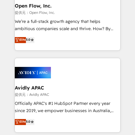
and Amsterdam. Elixir is a first mover and leader
Open Flow, Inc.
when it comes to HubSpot sales and service
提供元：Open Flow, Inc.
implementations, highly renowned for our business
We’re a full-stack growth agency that helps
acumen, process (re-)design experience and a
ambitious companies scale and thrive. How? By
massive amount of success stories in this area. We
upgrading and streamlining every single revenue-
Elite
5.0
integrate HubSpot with complex solutions like SAP,
generating aspect of your business. We’re proud
MicroSoft, custom solutions,... Our company also has
HubSpot Elite Solutions Partners and devout CRM
strong experience with HubSpot CRM extension,
nerds who can harness HubSpot’s custom digital
mobile apps for Field Service Management and
tools to improve each touchpoint of your customer
Retail execution, CPQ, customer portals and
experience. Working hand-in-hand with your team,
HubSpot CMS developments. And we're champions
we’ll assemble a RevOps machine that drives more
when it comes to complex data migrations.
traffic, generates better leads and crushes your
Avidly APAC
revenue goals. We've worked with thousands of
提供元：Avidly APAC
HubSpot customers and we'd love to work with you
Officially APAC's #1 HubSpot Partner every year
too! Clients come to us for: Advanced CRM solutions
since 2019, we empower businesses in Australia,
System Integrations both Custom and Native to
New Zealand, and globally to realise their full
Elite
5.0
HubSpot Data System Migrations between systems
potential through enterprise HubSpot CRM
to HubSpot New lead generation strategies Time-
implementation. And we deliver best practice across