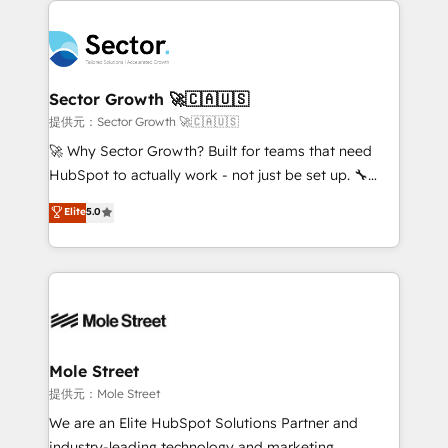
especialista operando a plataforma 24/7. Hoje 300+
design & UX for mid to large to multi national
empresas em 13 países utilizam a Nexforce. Somos
businesses. Our teams are based in North America
a maior parceira da HubSpot na América Latina e
and APAC. We are HubSpot's top-ranked Advanced
líder no ranking global de sucesso do cliente da
Implementation Certified Partner and we contribute
Sector Growth 🚀🇨🇦🇺🇸
HubSpot.
to their advisory council. We strive to do 'good work
提供元：Sector Growth 🚀🇨🇦🇺🇸
with good people' and have worked with incredible
🚀 Why Sector Growth? Built for teams that need
brands. You can see some of them on our website,
HubSpot to actually work - not just be set up. 🔧
along with plenty of case studies.
HubSpot Experts: Onboarding, migrations,
Elite
5.0
automation, and training built for adoption. ⚡ Highly
Technical Execution: ERP, EMR and Custom
Integrations; complex builds delivered in weeks, not
months. 🤖 AI Consulting & Agents: AI-powered
workflows; automation agents; process optimization
inside HubSpot. 🏆 Industry Experience: 🏥
Healthcare: HIPAA implementations; secure data
Mole Street
workflows 💼 Financial Services: compliant
提供元：Mole Street
workflows; audit-ready reporting ⚖️ Legal: client
We are an Elite HubSpot Solutions Partner and
intake; pipeline and document workflows 🛒 E-
industry-leading technology and marketing