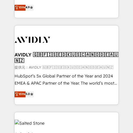
Strategy: Activate Breeze Agents, configure HubSpot
North America. Avec plus de 115 experts en
Elite
4.9
AI, & maximize AEO with tailored AI services. 🧩
marketing automation, Growth, Revops, CRM et
Integrations: Extend HubSpot with custom
webdesign. Markentive is both a consulting firm, a
integrations, hosting, & maintenance.
digital agency and an integrator. With over 115
experts in marketing automation, growth, revops,
CRM and webdesign (We focus on EMEA - USA
customers).
AVIDLY 🇬🇧🇫🇮🇸🇪🇩🇰🇺🇸🇨🇦🇳🇴🇩🇪🇦🇺
🇳🇿
提供元：AVIDLY 🇬🇧🇫🇮🇸🇪🇩🇰🇺🇸🇨🇦🇳🇴🇩🇪🇦🇺🇳🇿
HubSpot’s 5x Global Partner of the Year and 2024
EMEA & APAC Partner of the Year. The world’s most
experienced and fully accredited HubSpot Solutions
Elite
5.0
Partner. 🚀 With 2,750+ HubSpot projects delivered
and 370+ specialists across EMEA, APAC and NAM,
we de-risk complex CRM programmes and
accelerate ROI across every HubSpot Hub. 🧭 From
multi-region migrations to AI-powered automation,