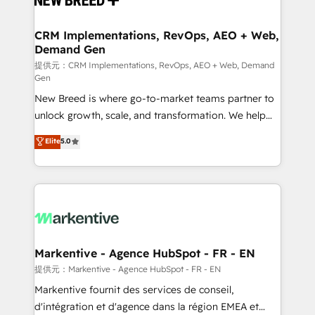
定の代行ではなく、設計の責任」を引き受け、部門横断
technical development team. - 19 HubSpot-certified
の統合・浸透・変革管理を実行します。 ▸ CMS戦略設
trainers to drive platform adoption. 📈 Revenue
CRM Implementations, RevOps, AEO + Web,
計・構築：リード獲得・CVR・SEOを前提にした情報設
Demand Gen
Generation - Full-funnel marketing and high-
計・導線設計・テンプレート設計をContent Hubで一体
performance advertising via Point Success Media. -
提供元：CRM Implementations, RevOps, AEO + Web, Demand
Gen
提供。 ▸ 既存CRM・MAからの移行支援：Salesforce・
Expert deployment of Breeze AI and custom agents
Marketo・Pardot等からの移行、カスタム設計、履歴
New Breed is where go-to-market teams partner to
to automate growth. 🏆 Elite Excellence - 8 platform
データ移行と活用設計まで。 ▸ AEO対応：ChatGPT・
unlock growth, scale, and transformation. We help
accreditations and deep HIPAA-compliance
Perplexity等のAI検索からの流入・引用を前提にコンテ
companies activate HubSpot’s AI-powered
expertise. - A team of 250+ experts dedicated to
Elite
5.0
ンツとサイト構造を最適化。 🏆 なぜ100incを選ぶの
customer platform and operationalize HubSpot’s
your resilient growth.
か？ ✓ HubSpot Eliteパートナー認定 ✓ HubSpotアワ
Loop Marketing framework through expert-led
ード受賞・HUGリーダー ✓ ISO27001:2022 /
services, smart agents, and purpose-built apps,
ISO9001:2015 取得 ✓ 400社以上の導入実績 ✓
tailored to your business. Together, we unlock
HubSpot大百科 出版 CRM・AI活用に関するご相談、現
results, fast. ⚙️CRM & RevOps: Align all Hubs to your
状整理の壁打ちなど、構想段階からお気軽にお問い合わ
buyer journey for clean data, scalability, & reporting.
せください。
🎯Demand Gen & ABM: Drive pipeline with inbound,
Markentive - Agence HubSpot - FR - EN
ABM, AEO, SEO, & paid media. 👩‍💻Web Design:
提供元：Markentive - Agence HubSpot - FR - EN
Build high-performing websites with UX, messaging,
Markentive fournit des services de conseil,
& conversion strategy that drive results. 🤖AI
d'intégration et d'agence dans la région EMEA et