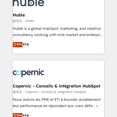
skills, processes, and internal team you need to
CRM Migrations using our in-house "HubScrub" Tool.
attract the right buyers, close deals faster, and grow
without outside dependencies. You’ll learn how to: •
Huble
Set up, audit, and organize your HubSpot portal •
提供元：Huble
Get your sales team fully using HubSpot • Track
Huble is a global HubSpot, marketing, and creative
pipeline and revenue across the entire buyer journey
consultancy working with mid-market and enterprise
• Build an in-house marketing team that drives
businesses. We go beyond implementation, shaping
Elite
4.9
growth • Create content and videos that attract
the strategy, processes, and teams that turn
buyers • Use AI to scale smarter Our coaching-led
HubSpot into a genuine growth engine. Named
approach works best for companies that are done
HubSpot's Global Partner of the Year in 2024,
with outsourcing and ready to build something that
consistently ranked among their top 5 partners
lasts. So if you're ready to become the most trusted
worldwide, and with over 15 years in the ecosystem,
voice in your market, let’s talk.
Huble has built a track record that speaks for itself.
One company, one operating model, delivering
Copernic - Conseils & intégration HubSpot
across offices and consulting teams in the UK, USA,
提供元：Copernic - Conseils & intégration HubSpot
Canada, Germany, France, Belgium, Singapore, and
Nous aidons les PME et ETI à booster durablement
South Africa. Certified compliant with ISO/IEC
leur performance en répondant aux vrais défis : •
27001:2022 and ISO 9001:2015 across all seven
Intégration de HubSpot avec d’autres outils (ERP,
Elite
4.9
international offices and 175+ employees.