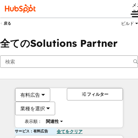
メ
ュ
ビルド
戻る
全てのSolutions Partner
フィルター
有料広告
業種を選択
表示順：
関連性
サービス：有料広告
全てをクリア