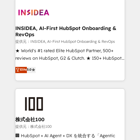
INSIDEA, AI-First HubSpot Onboarding &
RevOps
提供元：INSIDEA, AI-First HubSpot Onboarding & RevOps
★ World's #1 rated Elite HubSpot Partner, 500+
reviews on HubSpot, G2 & Clutch. ★ 150+ HubSpot
Certified Experts & Trainers across the team ★
Elite
5.0
1,500+ implementations across five continents ★ AI-
First, RevOps-led, Onboarding obsessed ★
Company of the Year 2024/25 INSIDEA helps
growing companies turn HubSpot into a revenue
engine. We onboard your team, migrate your data,
and build AI-powered workflows that drive adoption
from week one, in your time zone. What we do ➤
株式会社100
Onboarding: Live in weeks, with workflows built
提供元：株式会社100
around your business, not a template. ➤ Migration:
🏢 HubSpot × AI Agent × DX を統合する「Agentic