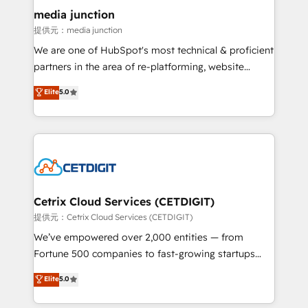
Mexico, USA, and Portugal—we've executed over a
media junction
hundred successful operations. Our approach,
提供元：media junction
rooted in RevOps principles, integrates analysis,
We are one of HubSpot's most technical & proficient
training, planning, and qualification. Leveraging
partners in the area of re-platforming, website
technology, data analytics, CRM optimization, and
design & development. We specialize in multi-hub
Elite
5.0
inbound marketing tactics, we focus on
implementations for mid-market & enterprise
understanding, nurturing, and converting leads.
companies. We are woman-owned, powered by
Partner with us to unlock your business's full
coffee, and we ❤️ dogs. We produce award-winning
potential and achieve sustained growth in today's
work for our clients. 🏆2023 Technical Expertise
competitive market.
Impact Award 🏆2022 Technical Expertise Impact
Award 🏆2022 Platform Migration Excellence Impact
Award 🏆2020 Elite Solutions Partner 🏆2019
Cetrix Cloud Services (CETDIGIT)
Integrations HubSpot Impact Award 🏆2019
提供元：Cetrix Cloud Services (CETDIGIT)
Marketing Enablement HubSpot Impact Award 🏆
We’ve empowered over 2,000 entities — from
2018 Website Design HubSpot Impact Award 🏆2017
Fortune 500 companies to fast-growing startups
Website Design HubSpot Impact Award 🏆2016
and nonprofits — to streamline operations, scale
Elite
5.0
Growth-Driven Design Agency of the Year 🏆2016
revenue, and unlock the full potential of HubSpot.
Sales Enablement HubSpot Impact Award 🏆2015
With deep technical and industry expertise, we fuse