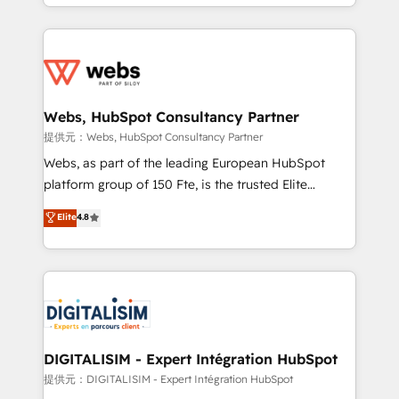
solve all your HubSpot challenges and improve user
sales, and service hubs • Built-in flexibility for
adoption, sales process and marketing results.
startups to global brands
Services 📚 Onboarding your team to HubSpot for
the first time 🔧 Designing and optimising your
HubSpot set-up for better results 🌐 Website design
and build using HubSpot 🔌 Integrating HubSpot
Webs, HubSpot Consultancy Partner
with other systems 🎓 Training your teams to be
提供元：Webs, HubSpot Consultancy Partner
HubSpot pros 📊 Lead generation services using
Webs, as part of the leading European HubSpot
HubSpot Why us? - SIX HubSpot Accreditations -
platform group of 150 Fte, is the trusted Elite
awarded by HubSpot after a rigorous process for
HubSpot CRM Partner offering you a roadmap on
Elite
4.8
CRM, Solutions Architecture, Onboarding , Data
maximizing EBITDA and achieving Commercial
Migration, Custom Integration & Platform
Excellence. With our targeted processes, we
Enablement -Onboarded over 500 businesses to
strengthen your digital transformation and minimize
HubSpot -Top 1% of partners worldwide -In-house
costs. As HubSpot's Advanced Accredited CRM
team of 25+ experts Contact us today to help you
Implementation partner, we provide expertise to
get more from your investment in HubSpot.
drive your business forward. Since 2015 we are fully
www.bbdboom.com
dedicated to HubSpot and with an experienced
DIGITALISIM - Expert Intégration HubSpot
team (50+), we work with reputable companies in
提供元：DIGITALISIM - Expert Intégration HubSpot
B2B sectors such as manufacturing, SaaS and