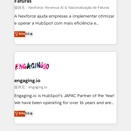
Faturas
objects, automations, and integrations built for
growth. 🚀 AI-Driven GTM Orchestration Unify
提供元：Nexforce: Revenue AI & Nacionalização de Faturas
HubSpot with LinkedIn, WhatsApp, email, paid
A Nexforce ajuda empresas a implementar otimizar
media, and AI voice to drive pipeline. 🤖 AI Custom
e operar a HubSpot com mais eficiência e
Agent Development Deploy AI agents for
previsibilidade de receita. Combinamos Revenue
Elite
5.0
prospecting, follow-ups, service triage, and
Operations (RevOps) e Inteligência Artificial para
knowledge retrieval—built in HubSpot. ⚡ Fast-Track
estruturar processos integrar sistemas organizar
& Growth-Track Services Fast-Track: Rapid HubSpot
dados e automatizar operações. O objetivo é
onboarding in weeks Growth-Track: Unlock
transformar a HubSpot em um verdadeiro sistema
advanced optimization & adoption 📍 São Paulo, BR
operacional de receita conectando equipes
• Des Moines, IA • New York, NY
tecnologia e dados em uma operação integrada.
Também somos distribuidores oficiais da HubSpot
engaging.io
e de mais de 150 softwares globais permitindo
提供元：engaging.io
contratar e pagar a HubSpot em reais com nota
Engaging.io is HubSpot's JAPAC Partner of the Year!
fiscal no Brasil e gerar economia de até 50% na
We have been operating for over 16 years and are
contratação de softwares internacionais.
one of HubSpot's most experienced and technically
Elite
5.0
Oferecemos ainda agentes de IA especializados em
capable Agency Partners globally. We specialise in
HubSpot que automatizam tarefas executam rotinas
complex CRM migrations, implementations,
no CRM e mantêm os dados organizados, como um
integrations, custom CMS portal development,