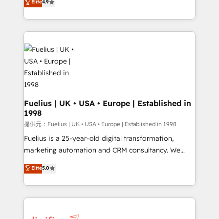
Elite
4.9
implement the platform into complex business
𝗯𝘂𝘀𝗶𝗻𝗲𝘀𝘀' button to get in touch (𝘸𝘦'𝘳𝘦 𝘴𝘶𝘱𝘦𝘳
environments, optimise what you've got and make
𝘳𝘦𝘴𝘱𝘰𝘯𝘴𝘪𝘷𝘦)
sure you can actually use it, build your website in
HubSpot or create an inbound marketing strategy
for you and execute it on HubSpot. We are on the
G-Cloud 14 CCS (Crown Commercial Service)
framework, meaning we've been accredited by
HubSpot and vetted by the CCS, which means we
can support public sector companies as well the
Fuelius | UK • USA • Europe | Established in
1998
other ones listed in our profile. Our services: -
HubSpot implementation - HubSpot CMS website
提供元：Fuelius | UK • USA • Europe | Established in 1998
build We can do lots of things. But everything we do
Fuelius is a 25-year-old digital transformation,
is there for you to: - Grow revenue, and run your
marketing automation and CRM consultancy. We
business more efficiently - Build stronger
enable mid-market and enterprise clients to
Elite
5.0
relationships with customers - Make better
maximise their return from digital and fuel their
decisions with data - Find a new voice and reach
growth. We modernise platforms, streamline
more people - Get the most out of your HubSpot
operations that are causing inefficiencies, improve
investment
customer experiences, integrate systems, and