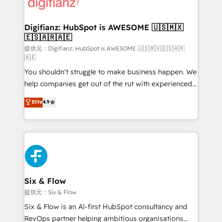
supercharge revenue operations Key services: • CRM
Implementation • Systems Integration • Digital
Transformation / Web Development • RevOps &
Digifianz: HubSpot is AWESOME 🇺🇸🇲🇽
🇪🇸🇦🇷🇦🇪
Sales Consulting • Marketing Automation What
makes us different? 🚀 Top 0.5% of global HubSpot
提供元：Digifianz: HubSpot is AWESOME 🇺🇸🇲🇽🇪🇸🇦🇷
🇦🇪
agencies ⚙️ The strongest technical ability and
You shouldn't struggle to make business happen. We
integration capabilities 💼 Consultative, long-term
help companies get out of the rut with experienced,
partners who will embed ourselves into your
process-oriented teams implementing HubSpot
business, processes and systems 🏢 We specialise in
Elite
4.9
Marketing, Sales, Service, CMS and Operations Hub,
working with mid-market and enterprise
so selling and actually engaging with your customers
organisations, global organisations and those with
feels easy and pain-free. We are a top ranked
complex use cases 🏆 CRM Implementation,
HubSpot Elite Partner, winner of Rookie of the Year
Platform Enablement, Custom Integration and
and Customer First Awards, 4.9/5 rating in HubSpot
Onboarding Accredited 🔐 ISO27001 & ISO9001
Reviews and 4.9/5 rating in Clutch Reviews. Digifianz
Certified
helps the following industries: logistics & 3PL, home
Six & Flow
improvement & construction, branding and
提供元：Six & Flow
commercialization, real estate, health, education,
Six & Flow is an AI-first HubSpot consultancy and
SaaS, Software Dev & IT and consulting, make the
RevOps partner helping ambitious organisations