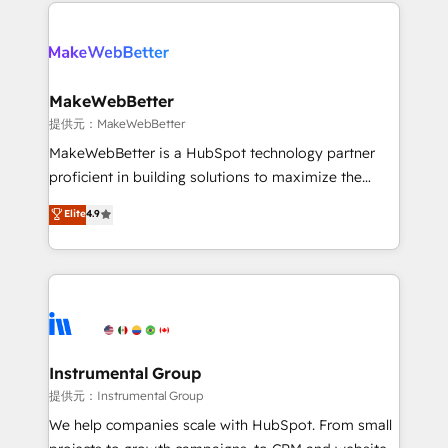
only firm in the world to hold Elite Partner
there’s a good chance one of our globally integrated
Accreditations with both HubSpot and Clay, our
teams has worked with clients just like you Let’s
clients gain a unique advantage in CRM architecture,
explore whether S2 is the partner you’ve been
pipeline generation, data intelligence, and go-to-
looking for...and get your next big initiative moving!
market execution. Why B2B Businesses Choose RP: -
MakeWebBetter
Secure: Soc2 compliant 🛡️ - Pricing: Implementations
提供元：MakeWebBetter
starting at $1,5k 💵 - Speed: Launch in 14 days ⚡ -
MakeWebBetter is a HubSpot technology partner
Global: 75+ RPers across five continents 🌐 - Scale:
proficient in building solutions to maximize the
Largest organically grown & fastest tiering Elite
operational efficiency of HubSpot. The fastest-
Elite
4.9
HubSpot Partner 🪴 - Sales Hub: More
growing tech-enabler & facilitator, MakeWebBetter,
implementations than any other Partner 💻 -
hands you the blend of HubSpot expertise &
Migrations: We convert Salesforce addicts to
eminent solutions & integrations. Trust us to
HubSpot evangelists 🧡 Don't hire a marketing
streamline your HubSpot experience. 🚀HubSpot
agency for an Ops problem. Don't hire a technical
Elite Partners with 10+ years of HubSpot experience
agency for a growth problem. Hire a partner built to
🤝HubSpot Premier Integration partner 🤝Google
solve both.
Premier Partner 2023 🌟5 HubSpot Accreditations 🌟
Instrumental Group
Won HubSpot Theme Challenge 2021 🌟INBOUND’19
提供元：Instrumental Group
HubSpot Rising Star Why us? Harnessing the full
We help companies scale with HubSpot. From small
potential of the powerful HubSpot CRM. ✔️A team of