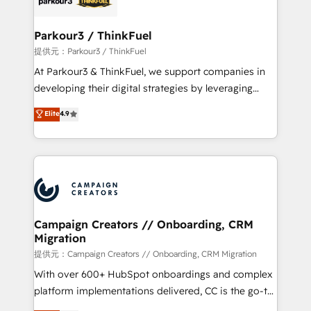
automation, and revenue intelligence to help
companies scale faster and smarter. 🔹 BOOMS:
Parkour3 / ThinkFuel
Demand generation for all your buyers With BOOMS,
提供元：Parkour3 / ThinkFuel
you invest in 100% of your buyers, accelerating your
At Parkour3 & ThinkFuel, we support companies in
growth and positioning yourself as an undisputed
developing their digital strategies by leveraging
leader. 🔹 BOOST: Optimize your digital
technologies and automating their marketing and
Elite
4.9
transformation process A methodology designed to
sales processes to generate growth. Our offer spans
implement HubSpot effectively and optimize your
from Strategy to Operations. We specialize in CRM
digital processes. 🔹 Trusted by Industry Leaders
onboarding and implementation, web design, sales
With an average rating of 4.9/5 and a proven track
& marketing automation, and digital marketing. With
record of business transformation, our growth-first
extensive experience working with tech companies
approach has helped brands dominate their
and manufacturers since 2002, we are committed to
markets.
empowering our clients and developing their
Campaign Creators // Onboarding, CRM
Migration
autonomy. Get to grips with HubSpot through
guided implementation and seamless integration of
提供元：Campaign Creators // Onboarding, CRM Migration
the CRM platform into your digital ecosystem. Would
With over 600+ HubSpot onboardings and complex
you like support in deploying your inbound
platform implementations delivered, CC is the go-to
marketing strategy? We'll provide support tailored
Elite Solutions Partner for businesses ready to