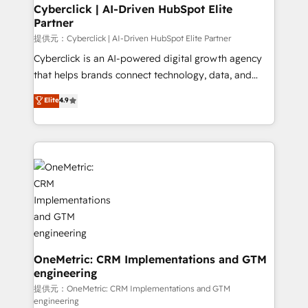
Cyberclick | AI-Driven HubSpot Elite
Partner
提供元：Cyberclick | AI-Driven HubSpot Elite Partner
Cyberclick is an AI-powered digital growth agency
that helps brands connect technology, data, and
creativity to achieve measurable results. Founded in
Elite
4.9
Barcelona and operating across Spain, LATAM, and
the UK, we support global companies in building
smarter marketing, sales, and customer success
strategies. As the only HubSpot Elite Partner in
Iberia (Spain & Portugal), we combine human insight
with intelligent automation to drive sustainable
growth. Our multidisciplinary team designs solutions
that simplify complexity, boost performance, and
turn innovation into real impact. 🌍 Highlights •
HubSpot Partner since 2012 • 2022 EMEA Impact
OneMetric: CRM Implementations and GTM
engineering
Award: Best Integration • 150+ successful HubSpot
projects • Clients in 30+ industries • Proprietary
提供元：OneMetric: CRM Implementations and GTM
engineering
technology for integrations • Multilingual team: