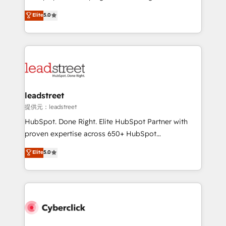
most out of their HubSpot experience operating in
grow with clarity, confidence, and intelligence.
Elite
5.0
the United States, EU, UAE, Mexico and Latin
Operating across the UK, Netherlands, Ireland, and
America. From casual user to super fan: make
Canada, we’ve delivered thousands of successful
HubSpot an experience you LOVE!
HubSpot projects for mid-market and enterprise
clients worldwide, with over 10 years experience. We
combine HubSpot, data, and AI to design connected
go-to-market systems that align people, process,
and technology for predictable, scalable revenue
leadstreet
growth. Our expertise spans RevOps, CRM and data
提供元：leadstreet
architecture, AI enablement, and strategic marketing,
HubSpot. Done Right. Elite HubSpot Partner with
delivered through our proprietary FLAIR framework
proven expertise across 650+ HubSpot
for responsible AI adoption. As a HubSpot Elite
implementations. With 12+ years of HubSpot
Elite
5.0
Partner and ISO 27001:2022 certified consultancy,
experience, we help you use the HubSpot platform
we blend strategy, creativity, and technology to help
to its fullest capacity, improve your current HubSpot
organisations scale smarter and grow stronger.
website, or build your new one.