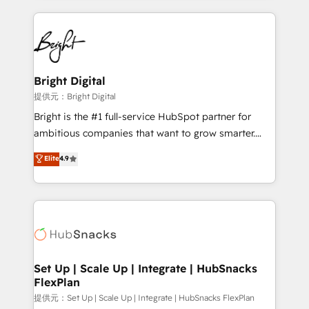
Growth-Driven Design Agency of the Year 🏆2015
automation, integration, and AI innovation to deliver
Became the 5th Agency to reach Diamond 🏆2014
lasting impact. We specialize in: • Turnkey and end-
HubSpot COS Performance Award 🏆2014 HubSpot
to-end HubSpot implementations • Onboarding for
COS Design Award 🏆2013 HubSpot Marketplace
Sales, Service, Marketing & Content Hubs • AI voice
Provider of the Year 🏆2011 Became a HubSpot
and chat agents, predictive automation, and smart
Bright Digital
Partner 📆Founded in 1997
workflows • Salesforce + HubSpot integration •
提供元：Bright Digital
RevOps and AI-driven sales enablement • Website
Bright is the #1 full-service HubSpot partner for
design and CMS development • ERP integration: SAP,
ambitious companies that want to grow smarter.
NetSuite, Microsoft Dynamics, … • Data cleansing
From HubSpot onboarding, to training, from
Elite
4.9
and CRM migration from any platform •
developing a new website to lead generation and
Client/member portals built on HubSpot • Custom
digital marketing; we do it all (and with great
and complex integrations: SAM.gov, GovWin,
results)! In short, our services include: - HubSpot
QuickBooks, PandaDoc, ClickUp, Shopify, Mapsly,
consultancy: onboarding, training, data migration -
WooCommerce, BuilderTrend, and more Experience
HubSpot development: websites, custom modules,
the difference — reach out to see how AI + HubSpot
integrations - Marketing & sales solutions: digital
can transform your business.
marketing, advertising, campaigns, content and
Set Up | Scale Up | Integrate | HubSnacks
FlexPlan
design We connect people, data and technology to
improve customer experiences. With our bright
提供元：Set Up | Scale Up | Integrate | HubSnacks FlexPlan