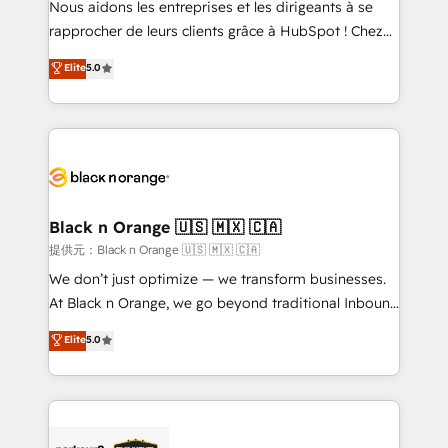
Nous aidons les entreprises et les dirigeants à se
business services. We prepare a customized
rapprocher de leurs clients grâce à HubSpot ! Chez
business case that demonstrates the value and
DIGITALISIM, nous avons l'intime conviction que la
Elite
5.0
impact of your digital transformation, including a
réussite des entreprises passe par l’innovation web,
detailed financial rationale with a focus on ROI and
le marketing digital, et la relation client ! C'est
TCO. As a trusted extension of your team, we
pourquoi, nos experts sont à la fois capables de
believe in the power of partnership. Together, we
gérer votre projet de création de site internet, votre
embark on a transformational journey that sets your
référencement, votre stratégie digitale et le pilotage
business up for long-term success. Unlock your
et l'intégration d'HubSpot ! Les grandes phases d'un
business. If not now, when?
projet HubSpot avec DIGITALISIM : 🧽 Nettoyage,
Black n Orange 🇺🇸 🇲🇽 🇨🇦
migration et intégration des bases de données. 🚀
提供元：Black n Orange 🇺🇸 🇲🇽 🇨🇦
Développement des interfaces avec vos logiciels
We don’t just optimize — we transform businesses.
métiers ⚙️ Configuration de la plateforme HubSpot
At Black n Orange, we go beyond traditional Inbound
📈 Configuration de rapports et tableaux de bord 🤝
Marketing with our exclusive methodologies:
Elite
5.0
Book Process & Guidelines utilisateurs 🎓
BOOMS and BOOST. Together, they form a powerful
Formations des utilisateurs
combination that has driven success for over 800
businesses worldwide. As Elite HubSpot Partners, we
specialize in crafting high-performance growth
strategies that integrate data-driven marketing,