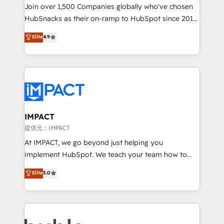
people, exciting ideas and can-do mentality, we
Join over 1,500 Companies globally who've chosen
ensure revenue growth on a daily basis. So tell us
HubSnacks as their on-ramp to HubSpot since 2014
your challenge; our passionate and growth driven
Simple pay-as-you-go plans that accelerate value...
Elite
4.9
team of 100+ experts is ready for you! Driving digital
1️⃣ Set Up | Onboarding New or Check-fixing existing
growth | www.brightdigital.com
HubSpot portals 2️⃣ Scale Up | 100% HubSpot Task
Execution... Global 24/7 ... All Experts 3️⃣ Integrate |
your entire Tech Stack with Custom Integrations
Slash months from your API Integration project... ⬅️
Click "Contact Business" ⬅️ to access 150+ Kickstart
Integration templates that put HubSpot in the center
IMPACT
of your tech stack, syncing... 🛍️ Shopify or
提供元：IMPACT
WooCommerce 💲 Stripe or Paypal 💰 Sage or
At IMPACT, we go beyond just helping you
Netsuite 🤖 Google or Microsoft ✍️ DocuSign or
implement HubSpot. We teach your team how to
PandaDoc 🌐 Avalara or Quaderno HubSnacks holds
master it. As the creators of the Endless Customers
Elite
5.0
the rare Advanced "Custom Integrations"
System™ (the next evolution of They Ask, You
Accreditation, securely sync data across... 🔄 any
Answer), we’re the only HubSpot partner built
apps, in any direction. Stuck on your old CRM..?
entirely around coaching and training. That means
Migrate | seamlessly off your old CRM onto a clean
we don’t do the work for you; we help you build the
new HubSpot portal with Advanced Website and