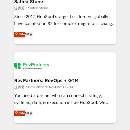
we turn complexity into clarity, human at global
Salted Stone
scale. 🏆 HubSpot’s CEO called us “the partner of the
提供元：Salted Stone
future.” Others agree it is proof of trust built through
Since 2012, HubSpot’s largest customers globally
measurable impact.
have counted on S2 for complex migrations, change
management, systems integration, and creative
Elite
5.0
solutions that deliver measurable impact and
transform brand experiences As one of the few full-
service creative agencies in the HubSpot
ecosystem, we blend strategy, technology, & award-
winning design to build scalable, globally
regionalized HubSpot websites, integrated
marketing campaigns, & RevOps frameworks that
RevPartners: RevOps + GTM
fuel long-term success We connect the entire
提供元：RevPartners: RevOps + GTM
customer lifecycle through seamless integrations,
You need a partner who can connect strategy,
ensure long-term adoption with change-
systems, data, & execution inside HubSpot. We
management programs, and align marketing, sales,
bridge the gap where most agencies fall short by
Elite
5.0
and service to drive sustainable growth With 6 key
combining GTM strategy with technical execution to
HubSpot accreditations and experience across
solve the right problem with the right solution. As the
hundreds of organizations in dozens of industries,