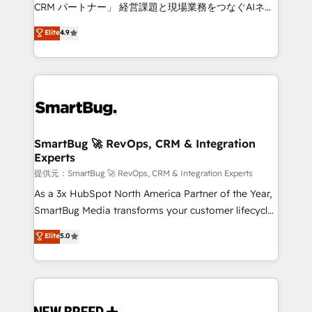
Move from any legacy CRM. Zero downtime, full data
CRM パートナー」 経営課題と現場業務をつなぐAIネイ
integrity. ➤ Implementation: Configure HubSpot to
ティブ・エージェンシーとして、HubSpot Eliteの実装
Elite
4.9
run your revenue process. Sales, marketing, and
力で顧客フロント業務を再設計します。 💡 100inc は何
service wired together. ➤ AI and Integrations: Layer
をする会社か？ HubSpotを共通基盤に、AIエージェン
Breeze AI, custom agents, and APIs to remove
トを組み込んだ顧客フロント業務（マーケティング・営
manual work. ➤ Ongoing Management: Monthly
業・CS）を組織全体で設計・実装する日本のAIネイテ
tune-ups, feature rollouts, adoption coaching. Buying
ィブ・エージェンシーです。事業部・グループ会社・部
HubSpot, switching to it, or reviving a stale portal?
門が分立する組織で、データと業務プロセスのサイロ化
We are built for the work.
を、CRMを軸とした全社共通基盤に再構築します。意
SmartBug 🚀 RevOps, CRM & Integration
Experts
思決定者・PMO・現場担当者に並走します。 1️⃣
HubSpot導入・活用支援 顧客データの一元化から、
提供元：SmartBug 🚀 RevOps, CRM & Integration Experts
GTMの見える化・自動化まで。全Hub統合運用、デー
As a 3x HubSpot North America Partner of the Year,
タ品質設計、グループ横断のCRM統合に対応します。
SmartBug Media transforms your customer lifecycle
2️⃣ AIエージェント組織構築 営業・マーケティング業務
into a revenue engine. Our unified ecosystem
Elite
5.0
の一部をAIが自律実行する組織への移行を設計・実装。
includes specialized divisions Globalia (AI &
Breeze・Claude等をHubSpotと連携させ、役割定義・
Software) and Point Success Media (Paid Media),
運用ルール・成果指標まで含めて設計します。 3️⃣ 全社
making this the official home for all three brands. 🔄
DX × AI推進のPMO伴走支援 複数部門をまたぐDX×AI変
Implementation & Integration - Seamless migrations
革を、構想から実装・定着までPMOとして主導。「設
and system integrations powered by Globalia’s