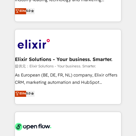
Commerce: Shopify, WooCommerce; lifecycle and
consultancy. Our focus is on enterprise and mid-
Elite
5.0
revenue automation 🏢 Real Estate: deal pipelines;
market B2B companies globally that want a strategic
portfolio and lifecycle management 🏭
approach to execute their goals through creative
Manufacturing: ERP integrations; operational
applications of our solutions; Technical HubSpot
alignment 🛡️ Compliance & Data Considerations:
Consulting, Content Marketing, Growth-Driven
HIPAA-aware; CASL-compliant; GDPR-ready
Design, Migrations + Integrations. Mole Street’s
implementations where required 💡 Why 500+
mission is empowering others to realize their
Clients Choose Us: Elite Partner; technical, fast, and
greatness, which is achieved through creating
Elixir Solutions - Your business. Smarter.
built to scale.
absolute clarity, derived from a well-defined
提供元：Elixir Solutions - Your business. Smarter.
strategy, executed well, and reported on with clear
As European (BE, DE, FR, NL) company, Elixir offers
results. The culture is driven by core values; Joy, Grit,
CRM, marketing automation and HubSpot
Accountability, Curiosity, Authenticity, Growth
integration products and services to mid-market
Elite
5.0
Mindedness, and Clarity. We are driven to win for the
and enterprise customers. We ensure that your sales,
collective good of the company and its clientele, and
service and marketing department operates in the
dedicated to breaking the mold from the agency of
most effective way, while at the same time
the past into the consultancy of the future. Great
leveraging your commercial data for a fully
things are happening.
integrated buyers journey. Elixir is located in
Brussels, Munich "München", Cologne "Köln", Paris