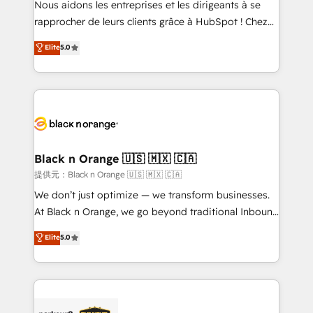
Nous aidons les entreprises et les dirigeants à se
business services. We prepare a customized
rapprocher de leurs clients grâce à HubSpot ! Chez
business case that demonstrates the value and
DIGITALISIM, nous avons l'intime conviction que la
Elite
5.0
impact of your digital transformation, including a
réussite des entreprises passe par l’innovation web,
detailed financial rationale with a focus on ROI and
le marketing digital, et la relation client ! C'est
TCO. As a trusted extension of your team, we
pourquoi, nos experts sont à la fois capables de
believe in the power of partnership. Together, we
gérer votre projet de création de site internet, votre
embark on a transformational journey that sets your
référencement, votre stratégie digitale et le pilotage
business up for long-term success. Unlock your
et l'intégration d'HubSpot ! Les grandes phases d'un
business. If not now, when?
projet HubSpot avec DIGITALISIM : 🧽 Nettoyage,
Black n Orange 🇺🇸 🇲🇽 🇨🇦
migration et intégration des bases de données. 🚀
提供元：Black n Orange 🇺🇸 🇲🇽 🇨🇦
Développement des interfaces avec vos logiciels
We don’t just optimize — we transform businesses.
métiers ⚙️ Configuration de la plateforme HubSpot
At Black n Orange, we go beyond traditional Inbound
📈 Configuration de rapports et tableaux de bord 🤝
Marketing with our exclusive methodologies:
Elite
5.0
Book Process & Guidelines utilisateurs 🎓
BOOMS and BOOST. Together, they form a powerful
Formations des utilisateurs
combination that has driven success for over 800
businesses worldwide. As Elite HubSpot Partners, we
specialize in crafting high-performance growth
strategies that integrate data-driven marketing,