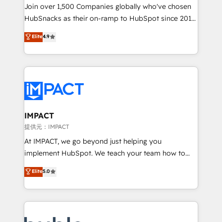
people, exciting ideas and can-do mentality, we
Join over 1,500 Companies globally who've chosen
ensure revenue growth on a daily basis. So tell us
HubSnacks as their on-ramp to HubSpot since 2014
your challenge; our passionate and growth driven
Simple pay-as-you-go plans that accelerate value...
Elite
4.9
team of 100+ experts is ready for you! Driving digital
1️⃣ Set Up | Onboarding New or Check-fixing existing
growth | www.brightdigital.com
HubSpot portals 2️⃣ Scale Up | 100% HubSpot Task
Execution... Global 24/7 ... All Experts 3️⃣ Integrate |
your entire Tech Stack with Custom Integrations
Slash months from your API Integration project... ⬅️
Click "Contact Business" ⬅️ to access 150+ Kickstart
Integration templates that put HubSpot in the center
IMPACT
of your tech stack, syncing... 🛍️ Shopify or
提供元：IMPACT
WooCommerce 💲 Stripe or Paypal 💰 Sage or
At IMPACT, we go beyond just helping you
Netsuite 🤖 Google or Microsoft ✍️ DocuSign or
implement HubSpot. We teach your team how to
PandaDoc 🌐 Avalara or Quaderno HubSnacks holds
master it. As the creators of the Endless Customers
Elite
5.0
the rare Advanced "Custom Integrations"
System™ (the next evolution of They Ask, You
Accreditation, securely sync data across... 🔄 any
Answer), we’re the only HubSpot partner built
apps, in any direction. Stuck on your old CRM..?
entirely around coaching and training. That means
Migrate | seamlessly off your old CRM onto a clean
we don’t do the work for you; we help you build the
new HubSpot portal with Advanced Website and