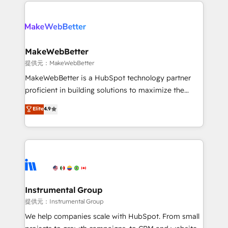
only firm in the world to hold Elite Partner
there’s a good chance one of our globally integrated
Accreditations with both HubSpot and Clay, our
teams has worked with clients just like you Let’s
clients gain a unique advantage in CRM architecture,
explore whether S2 is the partner you’ve been
pipeline generation, data intelligence, and go-to-
looking for...and get your next big initiative moving!
market execution. Why B2B Businesses Choose RP: -
MakeWebBetter
Secure: Soc2 compliant 🛡️ - Pricing: Implementations
提供元：MakeWebBetter
starting at $1,5k 💵 - Speed: Launch in 14 days ⚡ -
MakeWebBetter is a HubSpot technology partner
Global: 75+ RPers across five continents 🌐 - Scale:
proficient in building solutions to maximize the
Largest organically grown & fastest tiering Elite
operational efficiency of HubSpot. The fastest-
Elite
4.9
HubSpot Partner 🪴 - Sales Hub: More
growing tech-enabler & facilitator, MakeWebBetter,
implementations than any other Partner 💻 -
hands you the blend of HubSpot expertise &
Migrations: We convert Salesforce addicts to
eminent solutions & integrations. Trust us to
HubSpot evangelists 🧡 Don't hire a marketing
streamline your HubSpot experience. 🚀HubSpot
agency for an Ops problem. Don't hire a technical
Elite Partners with 10+ years of HubSpot experience
agency for a growth problem. Hire a partner built to
🤝HubSpot Premier Integration partner 🤝Google
solve both.
Premier Partner 2023 🌟5 HubSpot Accreditations 🌟
Instrumental Group
Won HubSpot Theme Challenge 2021 🌟INBOUND’19
提供元：Instrumental Group
HubSpot Rising Star Why us? Harnessing the full
We help companies scale with HubSpot. From small
potential of the powerful HubSpot CRM. ✔️A team of