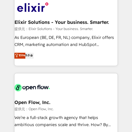
HIPAA-aware; CASL-compliant; GDPR-ready
Design, Migrations + Integrations. Mole Street’s
implementations where required 💡 Why 500+
mission is empowering others to realize their
Clients Choose Us: Elite Partner; technical, fast, and
greatness, which is achieved through creating
Elixir Solutions - Your business. Smarter.
built to scale.
absolute clarity, derived from a well-defined
提供元：Elixir Solutions - Your business. Smarter.
strategy, executed well, and reported on with clear
As European (BE, DE, FR, NL) company, Elixir offers
results. The culture is driven by core values; Joy, Grit,
CRM, marketing automation and HubSpot
Accountability, Curiosity, Authenticity, Growth
integration products and services to mid-market
Elite
5.0
Mindedness, and Clarity. We are driven to win for the
and enterprise customers. We ensure that your sales,
collective good of the company and its clientele, and
service and marketing department operates in the
dedicated to breaking the mold from the agency of
most effective way, while at the same time
the past into the consultancy of the future. Great
leveraging your commercial data for a fully
things are happening.
integrated buyers journey. Elixir is located in
Brussels, Munich "München", Cologne "Köln", Paris
and Amsterdam. Elixir is a first mover and leader
Open Flow, Inc.
when it comes to HubSpot sales and service
提供元：Open Flow, Inc.
implementations, highly renowned for our business
We’re a full-stack growth agency that helps
acumen, process (re-)design experience and a
ambitious companies scale and thrive. How? By
massive amount of success stories in this area. We
upgrading and streamlining every single revenue-