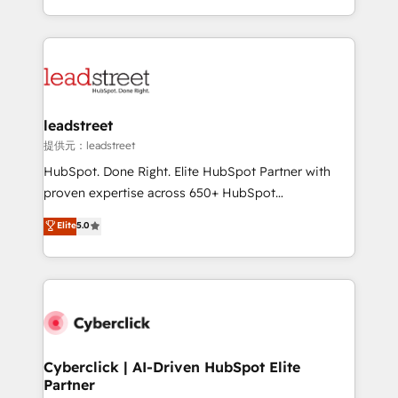
America. From casual user to super fan: make
Canada, we’ve delivered thousands of successful
HubSpot an experience you LOVE!
HubSpot projects for mid-market and enterprise
clients worldwide, with over 10 years experience. We
combine HubSpot, data, and AI to design connected
go-to-market systems that align people, process,
and technology for predictable, scalable revenue
leadstreet
growth. Our expertise spans RevOps, CRM and data
提供元：leadstreet
architecture, AI enablement, and strategic marketing,
HubSpot. Done Right. Elite HubSpot Partner with
delivered through our proprietary FLAIR framework
proven expertise across 650+ HubSpot
for responsible AI adoption. As a HubSpot Elite
implementations. With 12+ years of HubSpot
Elite
5.0
Partner and ISO 27001:2022 certified consultancy,
experience, we help you use the HubSpot platform
we blend strategy, creativity, and technology to help
to its fullest capacity, improve your current HubSpot
organisations scale smarter and grow stronger.
website, or build your new one.
Cyberclick | AI-Driven HubSpot Elite
Partner