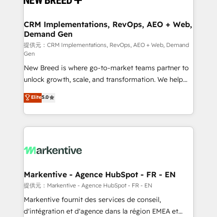
定の代行ではなく、設計の責任」を引き受け、部門横断
technical development team. - 19 HubSpot-certified
の統合・浸透・変革管理を実行します。 ▸ CMS戦略設
trainers to drive platform adoption. 📈 Revenue
CRM Implementations, RevOps, AEO + Web,
計・構築：リード獲得・CVR・SEOを前提にした情報設
Demand Gen
Generation - Full-funnel marketing and high-
計・導線設計・テンプレート設計をContent Hubで一体
performance advertising via Point Success Media. -
提供元：CRM Implementations, RevOps, AEO + Web, Demand
Gen
提供。 ▸ 既存CRM・MAからの移行支援：Salesforce・
Expert deployment of Breeze AI and custom agents
Marketo・Pardot等からの移行、カスタム設計、履歴
New Breed is where go-to-market teams partner to
to automate growth. 🏆 Elite Excellence - 8 platform
データ移行と活用設計まで。 ▸ AEO対応：ChatGPT・
unlock growth, scale, and transformation. We help
accreditations and deep HIPAA-compliance
Perplexity等のAI検索からの流入・引用を前提にコンテ
companies activate HubSpot’s AI-powered
expertise. - A team of 250+ experts dedicated to
Elite
5.0
ンツとサイト構造を最適化。 🏆 なぜ100incを選ぶの
customer platform and operationalize HubSpot’s
your resilient growth.
か？ ✓ HubSpot Eliteパートナー認定 ✓ HubSpotアワ
Loop Marketing framework through expert-led
ード受賞・HUGリーダー ✓ ISO27001:2022 /
services, smart agents, and purpose-built apps,
ISO9001:2015 取得 ✓ 400社以上の導入実績 ✓
tailored to your business. Together, we unlock
HubSpot大百科 出版 CRM・AI活用に関するご相談、現
results, fast. ⚙️CRM & RevOps: Align all Hubs to your
状整理の壁打ちなど、構想段階からお気軽にお問い合わ
buyer journey for clean data, scalability, & reporting.
せください。
🎯Demand Gen & ABM: Drive pipeline with inbound,
Markentive - Agence HubSpot - FR - EN
ABM, AEO, SEO, & paid media. 👩‍💻Web Design:
提供元：Markentive - Agence HubSpot - FR - EN
Build high-performing websites with UX, messaging,
Markentive fournit des services de conseil,
& conversion strategy that drive results. 🤖AI
d'intégration et d'agence dans la région EMEA et