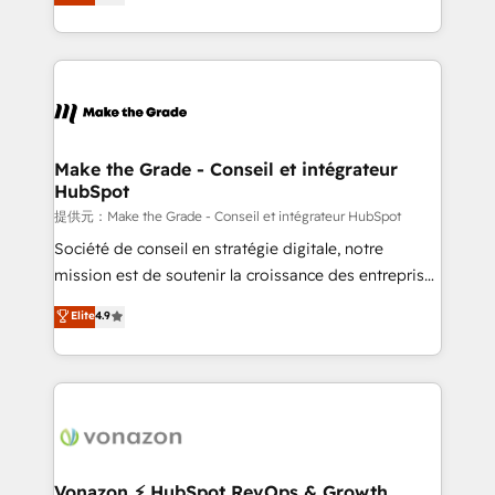
téléphonie, etc.) • Alignement des équipes grâce à un
outil et des données partagées • Amélioration de la
collecte et de l’analyse des données pour des
décisions éclairées • Optimisation de l’efficacité et
de la productivité des équipes Notre équipe de 30
consultants certifiés HubSpot aborde chaque projet
avec un engagement total, alignant processus
Make the Grade - Conseil et intégrateur
HubSpot
métiers et technologie, et guidant vos équipes à
travers le changement, tout en centrant vos objectifs
提供元：Make the Grade - Conseil et intégrateur HubSpot
d’entreprise. Grâce à une méthodologie éprouvée
Société de conseil en stratégie digitale, notre
auprès de plus de 400 clients, nous comprenons
mission est de soutenir la croissance des entreprises
rapidement vos enjeux et intégrons parfaitement
B2B à travers l’acquisition de nouveaux clients,
Elite
4.9
HubSpot dans votre organisation. Pour toute
l'intégration CRM et le développement des revenus
question technique ou besoin de structuration de
auprès de vos comptes existants. En France et à
votre projet HubSpot, contactez notre équipe pour
l'international, nous travaillons avec des ETI
un échange dédié.
ambitieuses, des grands groupes voulant aller au-
delà d’une simple transformation digitale et des
startups florissantes. Nos 3 grandes expertises sont :
➤ L’intégration de CRM et de méthodologie RevOps
Vonazon ⚡ HubSpot RevOps & Growth