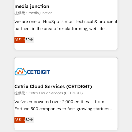
Mexico, USA, and Portugal—we've executed over a
media junction
hundred successful operations. Our approach,
提供元：media junction
rooted in RevOps principles, integrates analysis,
We are one of HubSpot's most technical & proficient
training, planning, and qualification. Leveraging
partners in the area of re-platforming, website
technology, data analytics, CRM optimization, and
design & development. We specialize in multi-hub
Elite
5.0
inbound marketing tactics, we focus on
implementations for mid-market & enterprise
understanding, nurturing, and converting leads.
companies. We are woman-owned, powered by
Partner with us to unlock your business's full
coffee, and we ❤️ dogs. We produce award-winning
potential and achieve sustained growth in today's
work for our clients. 🏆2023 Technical Expertise
competitive market.
Impact Award 🏆2022 Technical Expertise Impact
Award 🏆2022 Platform Migration Excellence Impact
Award 🏆2020 Elite Solutions Partner 🏆2019
Cetrix Cloud Services (CETDIGIT)
Integrations HubSpot Impact Award 🏆2019
提供元：Cetrix Cloud Services (CETDIGIT)
Marketing Enablement HubSpot Impact Award 🏆
We’ve empowered over 2,000 entities — from
2018 Website Design HubSpot Impact Award 🏆2017
Fortune 500 companies to fast-growing startups
Website Design HubSpot Impact Award 🏆2016
and nonprofits — to streamline operations, scale
Elite
5.0
Growth-Driven Design Agency of the Year 🏆2016
revenue, and unlock the full potential of HubSpot.
Sales Enablement HubSpot Impact Award 🏆2015
With deep technical and industry expertise, we fuse