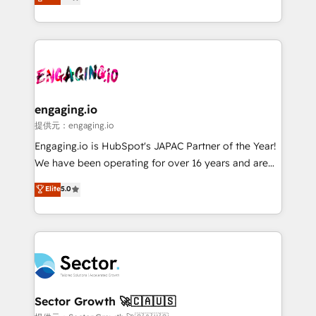
prospecting, follow-ups, service triage, and
Operations (RevOps) e Inteligência Artificial para
knowledge retrieval—built in HubSpot. ⚡ Fast-Track
estruturar processos integrar sistemas organizar
& Growth-Track Services Fast-Track: Rapid HubSpot
dados e automatizar operações. O objetivo é
onboarding in weeks Growth-Track: Unlock
transformar a HubSpot em um verdadeiro sistema
advanced optimization & adoption 📍 São Paulo, BR
operacional de receita conectando equipes
• Des Moines, IA • New York, NY
tecnologia e dados em uma operação integrada.
Também somos distribuidores oficiais da HubSpot
engaging.io
e de mais de 150 softwares globais permitindo
提供元：engaging.io
contratar e pagar a HubSpot em reais com nota
Engaging.io is HubSpot's JAPAC Partner of the Year!
fiscal no Brasil e gerar economia de até 50% na
We have been operating for over 16 years and are
contratação de softwares internacionais.
one of HubSpot's most experienced and technically
Elite
5.0
Oferecemos ainda agentes de IA especializados em
capable Agency Partners globally. We specialise in
HubSpot que automatizam tarefas executam rotinas
complex CRM migrations, implementations,
no CRM e mantêm os dados organizados, como um
integrations, custom CMS portal development,
especialista operando a plataforma 24/7. Hoje 300+
design & UX for mid to large to multi national
empresas em 13 países utilizam a Nexforce. Somos
businesses. Our teams are based in North America
a maior parceira da HubSpot na América Latina e
and APAC. We are HubSpot's top-ranked Advanced
líder no ranking global de sucesso do cliente da
Implementation Certified Partner and we contribute
Sector Growth 🚀🇨🇦🇺🇸
HubSpot.
to their advisory council. We strive to do 'good work