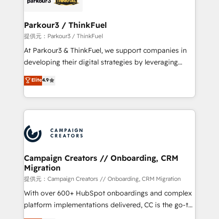
automation, and revenue intelligence to help
companies scale faster and smarter. 🔹 BOOMS:
Parkour3 / ThinkFuel
Demand generation for all your buyers With BOOMS,
提供元：Parkour3 / ThinkFuel
you invest in 100% of your buyers, accelerating your
At Parkour3 & ThinkFuel, we support companies in
growth and positioning yourself as an undisputed
developing their digital strategies by leveraging
leader. 🔹 BOOST: Optimize your digital
technologies and automating their marketing and
Elite
4.9
transformation process A methodology designed to
sales processes to generate growth. Our offer spans
implement HubSpot effectively and optimize your
from Strategy to Operations. We specialize in CRM
digital processes. 🔹 Trusted by Industry Leaders
onboarding and implementation, web design, sales
With an average rating of 4.9/5 and a proven track
& marketing automation, and digital marketing. With
record of business transformation, our growth-first
extensive experience working with tech companies
approach has helped brands dominate their
and manufacturers since 2002, we are committed to
markets.
empowering our clients and developing their
Campaign Creators // Onboarding, CRM
Migration
autonomy. Get to grips with HubSpot through
guided implementation and seamless integration of
提供元：Campaign Creators // Onboarding, CRM Migration
the CRM platform into your digital ecosystem. Would
With over 600+ HubSpot onboardings and complex
you like support in deploying your inbound
platform implementations delivered, CC is the go-to
marketing strategy? We'll provide support tailored
Elite Solutions Partner for businesses ready to