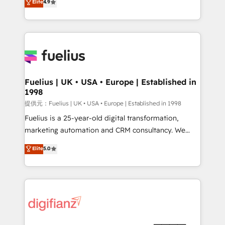
Elite
4.9
implement the platform into complex business
𝗯𝘂𝘀𝗶𝗻𝗲𝘀𝘀' button to get in touch (𝘸𝘦'𝘳𝘦 𝘴𝘶𝘱𝘦𝘳
environments, optimise what you've got and make
𝘳𝘦𝘴𝘱𝘰𝘯𝘴𝘪𝘷𝘦)
sure you can actually use it, build your website in
HubSpot or create an inbound marketing strategy
for you and execute it on HubSpot. We are on the
G-Cloud 14 CCS (Crown Commercial Service)
framework, meaning we've been accredited by
Fuelius | UK • USA • Europe | Established in
1998
HubSpot and vetted by the CCS, which means we
can support public sector companies as well the
提供元：Fuelius | UK • USA • Europe | Established in 1998
other ones listed in our profile. Our services: -
Fuelius is a 25-year-old digital transformation,
HubSpot implementation - HubSpot CMS website
marketing automation and CRM consultancy. We
build We can do lots of things. But everything we do
enable mid-market and enterprise clients to
Elite
5.0
is there for you to: - Grow revenue, and run your
maximise their return from digital and fuel their
business more efficiently - Build stronger
growth. We modernise platforms, streamline
relationships with customers - Make better
operations that are causing inefficiencies, improve
decisions with data - Find a new voice and reach
customer experiences, integrate systems, and
more people - Get the most out of your HubSpot
supercharge revenue operations Key services: • CRM
investment
Implementation • Systems Integration • Digital