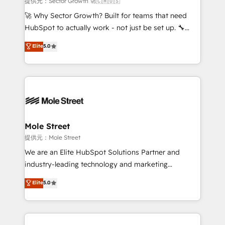
提供元：Sector Growth 🚀🇨🇦🇺🇸
with good people' and have worked with incredible
🚀 Why Sector Growth? Built for teams that need
brands. You can see some of them on our website,
HubSpot to actually work - not just be set up. 🔧
along with plenty of case studies.
HubSpot Experts: Onboarding, migrations,
Elite
5.0
automation, and training built for adoption. ⚡ Highly
Technical Execution: ERP, EMR and Custom
Integrations; complex builds delivered in weeks, not
months. 🤖 AI Consulting & Agents: AI-powered
workflows; automation agents; process optimization
inside HubSpot. 🏆 Industry Experience: 🏥
Healthcare: HIPAA implementations; secure data
Mole Street
workflows 💼 Financial Services: compliant
提供元：Mole Street
workflows; audit-ready reporting ⚖️ Legal: client
We are an Elite HubSpot Solutions Partner and
intake; pipeline and document workflows 🛒 E-
industry-leading technology and marketing
Commerce: Shopify, WooCommerce; lifecycle and
consultancy. Our focus is on enterprise and mid-
Elite
5.0
revenue automation 🏢 Real Estate: deal pipelines;
market B2B companies globally that want a strategic
portfolio and lifecycle management 🏭
approach to execute their goals through creative
Manufacturing: ERP integrations; operational
applications of our solutions; Technical HubSpot
alignment 🛡️ Compliance & Data Considerations:
Consulting, Content Marketing, Growth-Driven