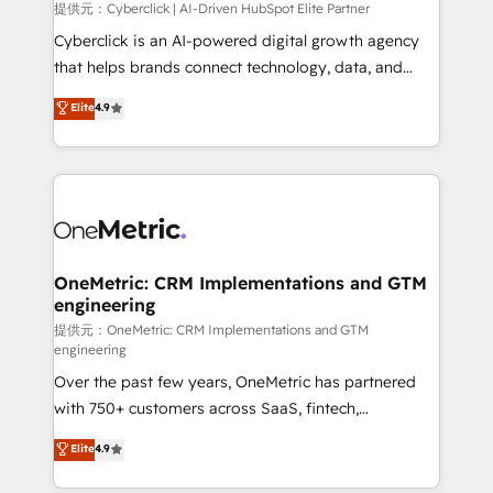
提供元：Cyberclick | AI-Driven HubSpot Elite Partner
Cyberclick is an AI-powered digital growth agency
that helps brands connect technology, data, and
creativity to achieve measurable results. Founded in
Elite
4.9
Barcelona and operating across Spain, LATAM, and
the UK, we support global companies in building
smarter marketing, sales, and customer success
strategies. As the only HubSpot Elite Partner in
Iberia (Spain & Portugal), we combine human insight
with intelligent automation to drive sustainable
growth. Our multidisciplinary team designs solutions
OneMetric: CRM Implementations and GTM
engineering
that simplify complexity, boost performance, and
turn innovation into real impact. 🌍 Highlights •
提供元：OneMetric: CRM Implementations and GTM
engineering
HubSpot Partner since 2012 • 2022 EMEA Impact
Over the past few years, OneMetric has partnered
Award: Best Integration • 150+ successful HubSpot
with 750+ customers across SaaS, fintech,
projects • Clients in 30+ industries • Proprietary
healthcare, real estate, and other industries. With
technology for integrations • Multilingual team:
Elite
4.9
150+ HubSpot-certified experts, we deliver scalable
English, Spanish, Portuguese & Italian 👉 Grow
solutions to complex GTM and RevOps challenges.
smarter with AI and HubSpot.