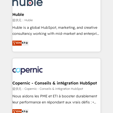
skills, processes, and internal team you need to
CRM Migrations using our in-house "HubScrub" Tool.
attract the right buyers, close deals faster, and grow
without outside dependencies. You’ll learn how to: •
Huble
Set up, audit, and organize your HubSpot portal •
提供元：Huble
Get your sales team fully using HubSpot • Track
Huble is a global HubSpot, marketing, and creative
pipeline and revenue across the entire buyer journey
consultancy working with mid-market and enterprise
• Build an in-house marketing team that drives
businesses. We go beyond implementation, shaping
Elite
4.9
growth • Create content and videos that attract
the strategy, processes, and teams that turn
buyers • Use AI to scale smarter Our coaching-led
HubSpot into a genuine growth engine. Named
approach works best for companies that are done
HubSpot's Global Partner of the Year in 2024,
with outsourcing and ready to build something that
consistently ranked among their top 5 partners
lasts. So if you're ready to become the most trusted
worldwide, and with over 15 years in the ecosystem,
voice in your market, let’s talk.
Huble has built a track record that speaks for itself.
One company, one operating model, delivering
Copernic - Conseils & intégration HubSpot
across offices and consulting teams in the UK, USA,
提供元：Copernic - Conseils & intégration HubSpot
Canada, Germany, France, Belgium, Singapore, and
Nous aidons les PME et ETI à booster durablement
South Africa. Certified compliant with ISO/IEC
leur performance en répondant aux vrais défis : •
27001:2022 and ISO 9001:2015 across all seven
Intégration de HubSpot avec d’autres outils (ERP,
Elite
4.9
international offices and 175+ employees.