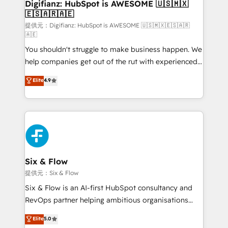
Transformation / Web Development • RevOps &
Digifianz: HubSpot is AWESOME 🇺🇸🇲🇽
🇪🇸🇦🇷🇦🇪
Sales Consulting • Marketing Automation What
makes us different? 🚀 Top 0.5% of global HubSpot
提供元：Digifianz: HubSpot is AWESOME 🇺🇸🇲🇽🇪🇸🇦🇷
🇦🇪
agencies ⚙️ The strongest technical ability and
You shouldn't struggle to make business happen. We
integration capabilities 💼 Consultative, long-term
help companies get out of the rut with experienced,
partners who will embed ourselves into your
process-oriented teams implementing HubSpot
business, processes and systems 🏢 We specialise in
Elite
4.9
Marketing, Sales, Service, CMS and Operations Hub,
working with mid-market and enterprise
so selling and actually engaging with your customers
organisations, global organisations and those with
feels easy and pain-free. We are a top ranked
complex use cases 🏆 CRM Implementation,
HubSpot Elite Partner, winner of Rookie of the Year
Platform Enablement, Custom Integration and
and Customer First Awards, 4.9/5 rating in HubSpot
Onboarding Accredited 🔐 ISO27001 & ISO9001
Reviews and 4.9/5 rating in Clutch Reviews. Digifianz
Certified
helps the following industries: logistics & 3PL, home
Six & Flow
improvement & construction, branding and
提供元：Six & Flow
commercialization, real estate, health, education,
Six & Flow is an AI-first HubSpot consultancy and
SaaS, Software Dev & IT and consulting, make the
RevOps partner helping ambitious organisations
most out of their HubSpot experience operating in
grow with clarity, confidence, and intelligence.
Elite
5.0
the United States, EU, UAE, Mexico and Latin
Operating across the UK, Netherlands, Ireland, and