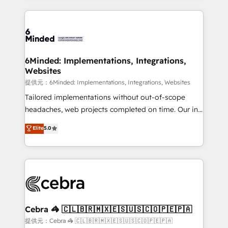
Our Expertise 🔹 Onboarding & Implementation:
Accredited HubSpot Partner, ensuring smooth setup
tailored to your GTM motion. 🔹 Migrations:
Accredited HubSpot Partner, ensuring migration
from other CRMs to HubSpot without data loss or
6Minded: Implementations, Integrations,
Websites
downtime. 🔹 RevOps Strategy: Align teams,
processes, and data to drive revenue efficiency. 🔹
提供元：6Minded: Implementations, Integrations, Websites
Integrations: Connect HubSpot with your tech stack
Tailored implementations without out-of-scope
for better adoption. 🔹 Custom Solutions: Build
headaches, web projects completed on time. Our in-
tailored apps, workflows, and configurations. We are
house team of certified CRM architects, experts,
Elite
5.0
SOC 2 Type II and ISO 27001 certified, reinforcing
developers, designers, and marketers handles all
our commitment to data security and compliance. At
aspects of your HubSpot. ✨ 400+ global clients ✨
OneMetric, we help revenue teams focus on the
100+ seamless migrations from 15+ different CRMs
OneMetric that matters most: revenue.
✨ 100,000+ hours in HubSpot projects, 75+ full Hub
implementations, and 5,000+ pages ✨ CS: Clients
generating 7-digit MRR from inbound campaigns ✨
CS: 245% organic growth & +751% new visitors for a
Cebra 🦓 🇨🇱🇧🇷🇲🇽🇪🇸🇺🇸🇨🇴🇵🇪🇵🇦
full-funnel HubSpot project ✨ CS: 415% conversion
提供元：Cebra 🦓 🇨🇱🇧🇷🇲🇽🇪🇸🇺🇸🇨🇴🇵🇪🇵🇦