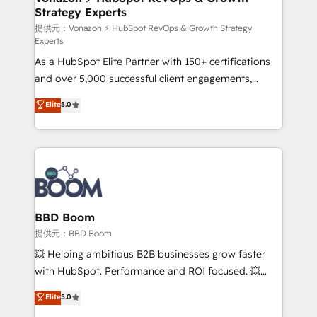
Strategy Experts
pour aligner les équipes marketing, commerciales et
support client (data migration, synchronisation API,
提供元：Vonazon ⚡ HubSpot RevOps & Growth Strategy
Experts
audit et maintenance) ➤ La création de sites internet
As a HubSpot Elite Partner with 150+ certifications
de conversion qui transforment les visiteurs en
and over 5,000 successful client engagements,
opportunités d'affaires ➤ La mise en place de
Vonazon turns marketing complexity into
stratégies d'acquisition marketing (SEO, SEA,
Elite
5.0
measurable, scalable growth. From onboarding to
inbound, automatisation marketing, ABM, IA,
enterprise-grade campaigns, our in-house team
emailing) Informations clés : - 10 ans d'expérience -
builds scalable strategies that drive long-term
100+ intégrations CRM HubSpot réussies - 40
revenue. ⚙️ HubSpot Integration & Optimization •
experts conseil - 150 certifications HubSpot
Seamless CRM, CMS, and automation setup •
cumulées
Complex platform migrations and data cleanups •
Custom APIs and third-party integrations 📈 End-to-
BBD Boom
End Revenue Acceleration • Lifecycle marketing and
提供元：BBD Boom
pipeline growth programs • Sales enablement tools
💥 Helping ambitious B2B businesses grow faster
and CRM optimization • Retention strategies with
with HubSpot. Performance and ROI focused. 💥
customer journey mapping 🏅 Elite-Level HubSpot
BBD Boom is the HubSpot partner that can help you
Elite
5.0
Execution • 750+ onboardings and 2,000+
to HubSpot Better. We work with your teams to
implementations • Deep expertise across marketing,