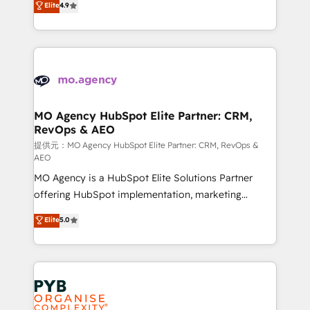
Elite
4.9
to your needs and sales objectives. With 125+
migrate, replatform, and scale smarter. We specialize
certifications, we are part of the most certified
in high-impact CRM and CMS migrations and
Canadian agencies, and we both hold Onboarding
onboarding from platforms like Salesforce, NetSuite,
Accreditations. Based in Canada (coast to coast), our
Zoho, Pardot, Marketo, Microsoft Dynamics, Wix,
services are offered in both English & French.
WordPress and legacy CRMs, turning fragmented
systems into unified, growth-ready HubSpot
architectures that accelerate revenue operations and
MO Agency HubSpot Elite Partner: CRM,
RevOps & AEO
performance. - Multi-object CRM migration, cleanup,
and implementation. - Pre-built and custom
提供元：MO Agency HubSpot Elite Partner: CRM, RevOps &
AEO
integrations across your full tech stack. - Custom
MO Agency is a HubSpot Elite Solutions Partner
object setup, CMS builds, and full-funnel automation.
offering HubSpot implementation, marketing
- Dashboards, lifecycle campaigns, and lead
automation, CRM and RevOps consulting, data
nurturing sequences. - Cross-hub setup across
Elite
5.0
architecture, sales enablement, lifecycle automation,
Marketing, Sales, Operations, and Service Hubs. -
lead scoring and revenue reporting. HubSpot,
Ongoing optimization, managed support, and
Salesforce and integrated enterprise stacks. Digital
scalable retainers. Let’s make HubSpot your most
Marketing, Answer Engine Optimisation, and
powerful growth engine. Built to convert, scale, and
Generative Engine Optimisation (AI Search),
drive results.