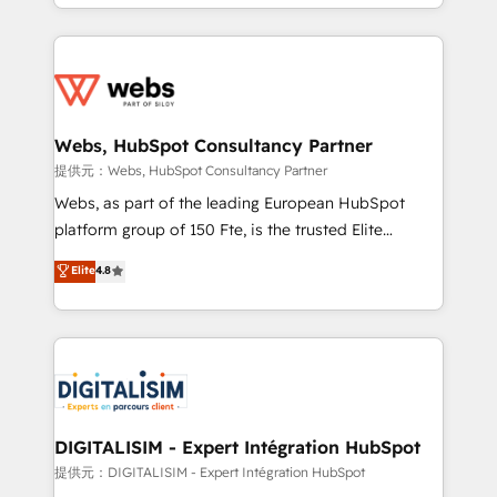
solve all your HubSpot challenges and improve user
sales, and service hubs • Built-in flexibility for
adoption, sales process and marketing results.
startups to global brands
Services 📚 Onboarding your team to HubSpot for
the first time 🔧 Designing and optimising your
HubSpot set-up for better results 🌐 Website design
and build using HubSpot 🔌 Integrating HubSpot
Webs, HubSpot Consultancy Partner
with other systems 🎓 Training your teams to be
提供元：Webs, HubSpot Consultancy Partner
HubSpot pros 📊 Lead generation services using
Webs, as part of the leading European HubSpot
HubSpot Why us? - SIX HubSpot Accreditations -
platform group of 150 Fte, is the trusted Elite
awarded by HubSpot after a rigorous process for
HubSpot CRM Partner offering you a roadmap on
Elite
4.8
CRM, Solutions Architecture, Onboarding , Data
maximizing EBITDA and achieving Commercial
Migration, Custom Integration & Platform
Excellence. With our targeted processes, we
Enablement -Onboarded over 500 businesses to
strengthen your digital transformation and minimize
HubSpot -Top 1% of partners worldwide -In-house
costs. As HubSpot's Advanced Accredited CRM
team of 25+ experts Contact us today to help you
Implementation partner, we provide expertise to
get more from your investment in HubSpot.
drive your business forward. Since 2015 we are fully
www.bbdboom.com
dedicated to HubSpot and with an experienced
DIGITALISIM - Expert Intégration HubSpot
team (50+), we work with reputable companies in
提供元：DIGITALISIM - Expert Intégration HubSpot
B2B sectors such as manufacturing, SaaS and