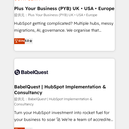
HubSpot Content Hub, WordPress development,
B2B SEO, paid media, and content. We work with
Plus Your Business (PYB) UK • USA • Europe
enterprise and growth-led companies across
提供元：Plus Your Business (PYB) UK • USA • Europe
technology, professional services, financial services
HubSpot getting complicated? Multiple hubs, messy
and industrial sectors. Offices in Johannesburg, Cape
migrations, AI, governance. We organise that
Town and London. 500+ HubSpot CRM
complexity, so your team can put HubSpot to work...
Elite
5.0
implementations delivered. AI visibility coverage
Welcome to our Profile! We help with: • CRM
across ChatGPT, Claude, Perplexity, Gemini and
implementation, reports, workflows, and team
Google AI Overviews. HubSpot Impact Award -
training • CRM migration from Salesforce, Pipedrive,
Customer First HubSpot Impact Award - Integrations
Dynamics and others • Technical projects including
Innovation HubSpot Impact Award - Platform
custom API integrations with ERP (and other
Migration Excellence HubSpot Impact Award -
systems) • AI governance for HubSpot-centred
Platform Excellence 35+ full-time HubSpot
operations A little about us: • Boutique 'Elite' team of
BabelQuest | HubSpot Implementation &
professionals.
Consultancy
12 • 150+ clients across Sales Hub, Marketing Hub,
Service Hub, Data Hub and CMS • ISO/IEC
提供元：BabelQuest | HubSpot Implementation &
Consultancy
27001:2022, ISO 9001:2015, and ISO 42001:2023
Turn your HubSpot investment into rocket fuel for
certified - the AI management standard • GuardHub:
your business to soar 🚀 We’re a team of accredited
our AI governance framework, built on ISO 42001
HubSpot experts ready to help you. We can
Ready for the next step? Click the 👈 '𝗖𝗼𝗻𝘁𝗮𝗰𝘁