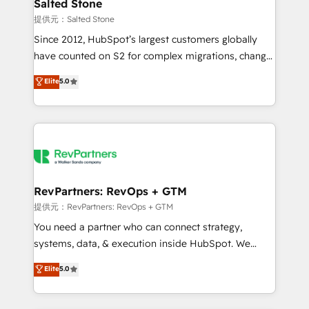
we turn complexity into clarity, human at global
Salted Stone
scale. 🏆 HubSpot’s CEO called us “the partner of the
提供元：Salted Stone
future.” Others agree it is proof of trust built through
Since 2012, HubSpot’s largest customers globally
measurable impact.
have counted on S2 for complex migrations, change
management, systems integration, and creative
Elite
5.0
solutions that deliver measurable impact and
transform brand experiences As one of the few full-
service creative agencies in the HubSpot
ecosystem, we blend strategy, technology, & award-
winning design to build scalable, globally
regionalized HubSpot websites, integrated
marketing campaigns, & RevOps frameworks that
RevPartners: RevOps + GTM
fuel long-term success We connect the entire
提供元：RevPartners: RevOps + GTM
customer lifecycle through seamless integrations,
You need a partner who can connect strategy,
ensure long-term adoption with change-
systems, data, & execution inside HubSpot. We
management programs, and align marketing, sales,
bridge the gap where most agencies fall short by
Elite
5.0
and service to drive sustainable growth With 6 key
combining GTM strategy with technical execution to
HubSpot accreditations and experience across
solve the right problem with the right solution. As the
hundreds of organizations in dozens of industries,