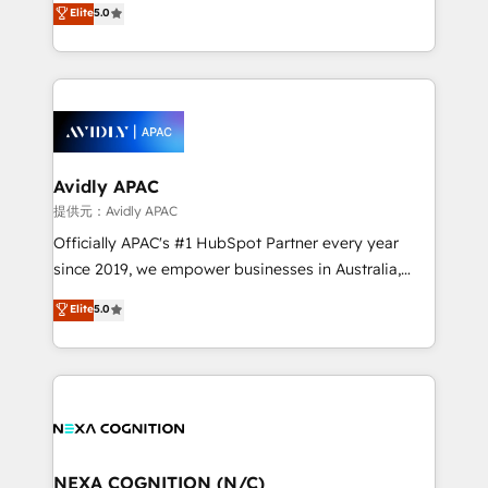
Elite
5.0
integrate HubSpot with complex solutions like SAP,
generating aspect of your business. We’re proud
MicroSoft, custom solutions,... Our company also has
HubSpot Elite Solutions Partners and devout CRM
strong experience with HubSpot CRM extension,
nerds who can harness HubSpot’s custom digital
mobile apps for Field Service Management and
tools to improve each touchpoint of your customer
Retail execution, CPQ, customer portals and
experience. Working hand-in-hand with your team,
HubSpot CMS developments. And we're champions
we’ll assemble a RevOps machine that drives more
when it comes to complex data migrations.
traffic, generates better leads and crushes your
Avidly APAC
revenue goals. We've worked with thousands of
提供元：Avidly APAC
HubSpot customers and we'd love to work with you
Officially APAC's #1 HubSpot Partner every year
too! Clients come to us for: Advanced CRM solutions
since 2019, we empower businesses in Australia,
System Integrations both Custom and Native to
New Zealand, and globally to realise their full
Elite
5.0
HubSpot Data System Migrations between systems
potential through enterprise HubSpot CRM
to HubSpot New lead generation strategies Time-
implementation. And we deliver best practice across
saving automations Fresh growth campaigns Robust
the whole HubSpot platform, covering marketing,
help desk Unified revenue operations Dynamic
sales, service, CMS and integrations. We work with
website development Award-winning creative
all businesses, from start-up to Enterprise, and have
design We live and breathe HubSpot and are ready
delivered the largest HubSpot implementations in
to take on real challenges!
the world. Our human approach to digital
NEXA COGNITION (N/C)