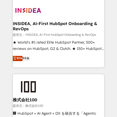
INSIDEA, AI-First HubSpot Onboarding &
RevOps
提供元：INSIDEA, AI-First HubSpot Onboarding & RevOps
★ World's #1 rated Elite HubSpot Partner, 500+
reviews on HubSpot, G2 & Clutch. ★ 150+ HubSpot
Certified Experts & Trainers across the team ★
Elite
5.0
1,500+ implementations across five continents ★ AI-
First, RevOps-led, Onboarding obsessed ★
Company of the Year 2024/25 INSIDEA helps
growing companies turn HubSpot into a revenue
engine. We onboard your team, migrate your data,
and build AI-powered workflows that drive adoption
from week one, in your time zone. What we do ➤
株式会社100
Onboarding: Live in weeks, with workflows built
提供元：株式会社100
around your business, not a template. ➤ Migration:
🏢 HubSpot × AI Agent × DX を統合する「Agentic