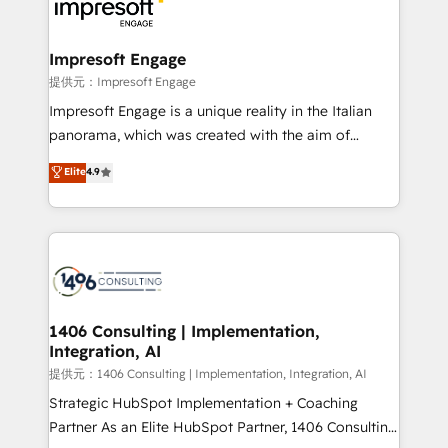
and—most importantly—simple. That’s why we lean
you grow faster, smarter, and with impact.
into bold ideas and shape them into thoughtful
products and strategies that actually make a
Impresoft Engage
difference.
提供元：Impresoft Engage
Impresoft Engage is a unique reality in the Italian
panorama, which was created with the aim of
putting Customer Experience at the center by
Elite
4.9
creating digital environments capable of integrating
people, processes and data. We offer the best
digital solutions on the market, ranging from CRM
processes and technologies to digital strategy, from
marketing automation to online and offline sales
processes through Customer Service Management,
allowing companies to optimize processes and meet
1406 Consulting | Implementation,
Integration, AI
the needs of the customer. We are part of Impresoft
Group, a group of specialized and complementary
提供元：1406 Consulting | Implementation, Integration, AI
companies that divide their offer into 4
Strategic HubSpot Implementation + Coaching
Competence Centers: Smart Manufacturing,
Partner As an Elite HubSpot Partner, 1406 Consulting
Customer First, Enabling Technologies & Security.