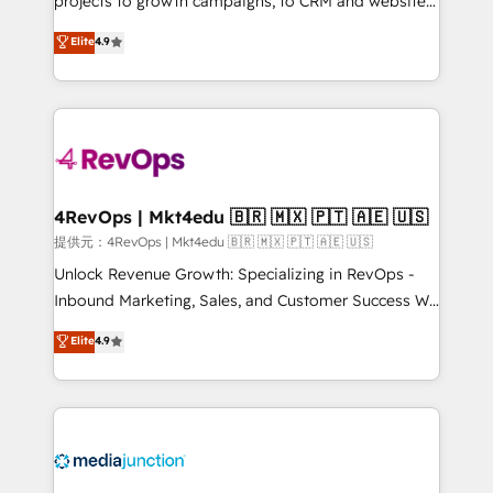
projects to growth campaigns, to CRM and websites.
HubSpot experts backed by over 10+ years of
Hire an agency that's experienced in every inch of
Elite
4.9
HubSpot experience ✔️Flexible pricing models —
HubSpot and willing to work hand-in-hand with your
Hourly-fee (assigned one Dedicated HubSpot
team to simplify the complex and build a better
Admin); Monthly-fee (HubSpot Admin + Project
experience for your team and customers.
Manager); and Fixed Project Cost (as per
requirement). ✔️Helped over 25,000+ customers so
far with our HubSpot solutions. ✔️Bespoke apps &
on-demand bundle services. Connect with us today!
4RevOps | Mkt4edu 🇧🇷 🇲🇽 🇵🇹 🇦🇪 🇺🇸
提供元：4RevOps | Mkt4edu 🇧🇷 🇲🇽 🇵🇹 🇦🇪 🇺🇸
Unlock Revenue Growth: Specializing in RevOps -
Inbound Marketing, Sales, and Customer Success We
specialize in driving revenue growth for companies
Elite
4.9
across industries through tailored marketing, sales,
and customer success strategies, utilizing RevOps
methodologies. As Latin America's largest HubSpot
partner and a global leader in education market, we
offer unparalleled insights. Operating in five
countries—Brazil, UAE (Abu Dhabi/Dubai/Sharjah),