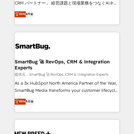
Move from any legacy CRM. Zero downtime, full data
CRM パートナー」 経営課題と現場業務をつなぐAIネイ
integrity. ➤ Implementation: Configure HubSpot to
ティブ・エージェンシーとして、HubSpot Eliteの実装
Elite
4.9
run your revenue process. Sales, marketing, and
力で顧客フロント業務を再設計します。 💡 100inc は何
service wired together. ➤ AI and Integrations: Layer
をする会社か？ HubSpotを共通基盤に、AIエージェン
Breeze AI, custom agents, and APIs to remove
トを組み込んだ顧客フロント業務（マーケティング・営
manual work. ➤ Ongoing Management: Monthly
業・CS）を組織全体で設計・実装する日本のAIネイテ
tune-ups, feature rollouts, adoption coaching. Buying
ィブ・エージェンシーです。事業部・グループ会社・部
HubSpot, switching to it, or reviving a stale portal?
門が分立する組織で、データと業務プロセスのサイロ化
We are built for the work.
を、CRMを軸とした全社共通基盤に再構築します。意
SmartBug 🚀 RevOps, CRM & Integration
Experts
思決定者・PMO・現場担当者に並走します。 1️⃣
HubSpot導入・活用支援 顧客データの一元化から、
提供元：SmartBug 🚀 RevOps, CRM & Integration Experts
GTMの見える化・自動化まで。全Hub統合運用、デー
As a 3x HubSpot North America Partner of the Year,
タ品質設計、グループ横断のCRM統合に対応します。
SmartBug Media transforms your customer lifecycle
2️⃣ AIエージェント組織構築 営業・マーケティング業務
into a revenue engine. Our unified ecosystem
Elite
5.0
の一部をAIが自律実行する組織への移行を設計・実装。
includes specialized divisions Globalia (AI &
Breeze・Claude等をHubSpotと連携させ、役割定義・
Software) and Point Success Media (Paid Media),
運用ルール・成果指標まで含めて設計します。 3️⃣ 全社
making this the official home for all three brands. 🔄
DX × AI推進のPMO伴走支援 複数部門をまたぐDX×AI変
Implementation & Integration - Seamless migrations
革を、構想から実装・定着までPMOとして主導。「設
and system integrations powered by Globalia’s