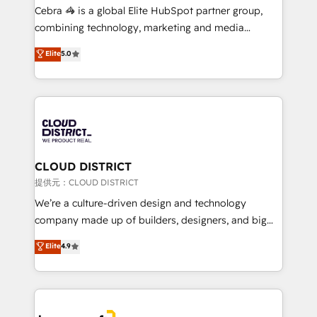
boost with a new HubSpot site Recognized leaders:
Cebra 🦓 is a global Elite HubSpot partner group,
🏆 HubSpot Platform Migration Impact Award 🏆
combining technology, marketing and media
Clutch HubSpot Global Leader 🏆 Finalist: HubSpot
expertise across Latin America and Southern
Elite
5.0
Inbound Campaign of the Year 🏆 Gold AVA Digital
Europe, with teams across 7 countries. Born in Chile,
Award for Best Website 🌟 Accreditations: CRM
we combine local insight with international reach to
Implementation, HubSpot Content Experience, CRM
help businesses grow through technology, creativity,
Data Migration & Custom Integration
AI and strategy. For over 12 years, we’ve delivered
500+ HubSpot implementations, building end-to-
end solutions that integrate CRM, AI automation,
inbound and loop marketing, content, and digital
CLOUD DISTRICT
creativity. Our multicultural team works in Spanish,
提供元：CLOUD DISTRICT
Portuguese, and English to design scalable strategies
We’re a culture-driven design and technology
that drive measurable growth. 🌎 Highlights: • 10+
company made up of builders, designers, and big
years as a HubSpot partner. • 2023 Impact Awards:
thinkers. We blend strategy, design, and
Elite
4.9
Platform Migration Excellence. • Top 3 Partner of the
development—always fueled by curiosity—to turn
Year LATAM 2022, 2023, 2024, 2025. • Partner of the
ideas, opportunities, and challenges into meaningful
Year 2024. • Organizer of Aliados.ai (AI, marketing &
experiences. To us, technology is more than just
tech global congress). 👉 Ready to scale your
code; it’s about creating things that are useful, cool,
business with HubSpot? Let Cebra’s experts help