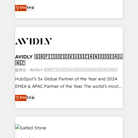
Strategy: Activate Breeze Agents, configure HubSpot
North America. Avec plus de 115 experts en
Elite
4.9
AI, & maximize AEO with tailored AI services. 🧩
marketing automation, Growth, Revops, CRM et
Integrations: Extend HubSpot with custom
webdesign. Markentive is both a consulting firm, a
integrations, hosting, & maintenance.
digital agency and an integrator. With over 115
experts in marketing automation, growth, revops,
CRM and webdesign (We focus on EMEA - USA
customers).
AVIDLY 🇬🇧🇫🇮🇸🇪🇩🇰🇺🇸🇨🇦🇳🇴🇩🇪🇦🇺
🇳🇿
提供元：AVIDLY 🇬🇧🇫🇮🇸🇪🇩🇰🇺🇸🇨🇦🇳🇴🇩🇪🇦🇺🇳🇿
HubSpot’s 5x Global Partner of the Year and 2024
EMEA & APAC Partner of the Year. The world’s most
experienced and fully accredited HubSpot Solutions
Elite
5.0
Partner. 🚀 With 2,750+ HubSpot projects delivered
and 370+ specialists across EMEA, APAC and NAM,
we de-risk complex CRM programmes and
accelerate ROI across every HubSpot Hub. 🧭 From
multi-region migrations to AI-powered automation,