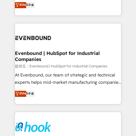
helps mid-market revenue teams transform how
Elite
5.0
The synergies generated by these integrations,
they sell, market, and serve. We don't just build your
together with the combination of talents, skills,
HubSpot—we teach your team to own it, then stay
solutions and services, have allowed the group to
to help you keep winning. What We Do ⚙️ CRM
build an unrivaled offering portfolio on the market
Implementations across Marketing, Sales, Service,
to accompany companies on their digital
Data & Content 📈 Sales & Marketing Alignment +
transformation journey.
Revenue Team Enablement 🤖 Breeze AI & Custom
Agent Creation 🔄 Custom Integrations & Data
Evenbound | HubSpot for Industrial
Companies
Migration Why 1406 We become part of your team.
Your team learns while we build. We fix what others
提供元：Evenbound | HubSpot for Industrial Companies
broke. Built for mid-market reality—practical
At Evenbound, our team of strategic and technical
solutions that work with your actual headcount and
experts helps mid-market manufacturing companies
constraints. By the Numbers 🏆 Top 1% of all
achieve real growth. We specialize in delivering
Elite
5.0
HubSpot partners 🔄 Top 5% globally in client
tailored solutions that drive results by leveraging
retention 📅 8+ years of consistent results since 2017
HubSpot’s platform and data to fuel success.
Who We Serve Revenue teams, marketing leaders,
Technical Solutions: - HubSpot Technical Consulting -
and sales ops at mid-market companies ready to
HubSpot CRM Implementation - HubSpot
move beyond spreadsheets into unified systems
Onboarding - Data Migration & Integrations -
that drive real business results.
Technical Audit & Optimization Strategic Solutions: -