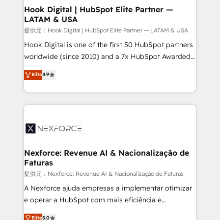
Revenue Operations - Inbound Marketing -
Hook Digital | HubSpot Elite Partner —
LATAM & USA
Outbound Marketing - HubSpot CMS Website
Design & Development We empower our clients to
提供元：Hook Digital | HubSpot Elite Partner — LATAM & USA
reach their full potential by providing transparent,
Hook Digital is one of the first 50 HubSpot partners
relationship-driven support. With over 300 HubSpot
worldwide (since 2010) and a 7x HubSpot Awarded
certifications and accreditations, we deliver both the
Elite Partner. With 500+ projects across the U.S.,
Elite
4.9
technical know-how and strategic guidance you
Brazil, and LATAM, we combine global expertise with
need to succeed.
regional experience. Today, we are Brazil’s largest
HubSpot Elite Partner—trusted by companies across
the Americas to scale smarter. ⚙️ CRM
Implementation & Migration Onboarding across all
Hubs, plus migrations from Salesforce, Pipedrive, RD
Station, Freshdesk, Intercom, and more. Custom
Nexforce: Revenue AI & Nacionalização de
Faturas
objects, automations, and integrations built for
growth. 🚀 AI-Driven GTM Orchestration Unify
提供元：Nexforce: Revenue AI & Nacionalização de Faturas
HubSpot with LinkedIn, WhatsApp, email, paid
A Nexforce ajuda empresas a implementar otimizar
media, and AI voice to drive pipeline. 🤖 AI Custom
e operar a HubSpot com mais eficiência e
Agent Development Deploy AI agents for
previsibilidade de receita. Combinamos Revenue
Elite
5.0