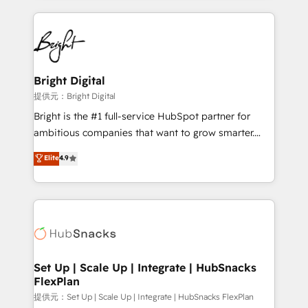
Growth-Driven Design Agency of the Year 🏆2015
automation, integration, and AI innovation to deliver
Became the 5th Agency to reach Diamond 🏆2014
lasting impact. We specialize in: • Turnkey and end-
HubSpot COS Performance Award 🏆2014 HubSpot
to-end HubSpot implementations • Onboarding for
COS Design Award 🏆2013 HubSpot Marketplace
Sales, Service, Marketing & Content Hubs • AI voice
Provider of the Year 🏆2011 Became a HubSpot
and chat agents, predictive automation, and smart
Bright Digital
Partner 📆Founded in 1997
workflows • Salesforce + HubSpot integration •
提供元：Bright Digital
RevOps and AI-driven sales enablement • Website
Bright is the #1 full-service HubSpot partner for
design and CMS development • ERP integration: SAP,
ambitious companies that want to grow smarter.
NetSuite, Microsoft Dynamics, … • Data cleansing
From HubSpot onboarding, to training, from
Elite
4.9
and CRM migration from any platform •
developing a new website to lead generation and
Client/member portals built on HubSpot • Custom
digital marketing; we do it all (and with great
and complex integrations: SAM.gov, GovWin,
results)! In short, our services include: - HubSpot
QuickBooks, PandaDoc, ClickUp, Shopify, Mapsly,
consultancy: onboarding, training, data migration -
WooCommerce, BuilderTrend, and more Experience
HubSpot development: websites, custom modules,
the difference — reach out to see how AI + HubSpot
integrations - Marketing & sales solutions: digital
can transform your business.
marketing, advertising, campaigns, content and
Set Up | Scale Up | Integrate | HubSnacks
FlexPlan
design We connect people, data and technology to
improve customer experiences. With our bright
提供元：Set Up | Scale Up | Integrate | HubSnacks FlexPlan