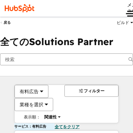
メ
ュ
ビルド
戻る
全てのSolutions Partner
フィルター
有料広告
業種を選択
表示順：
関連性
サービス：有料広告
全てをクリア