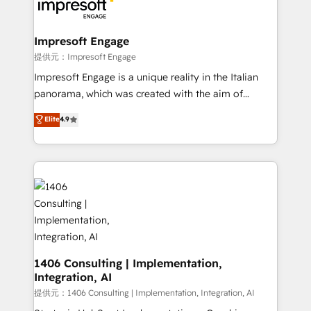
and—most importantly—simple. That’s why we lean
you grow faster, smarter, and with impact.
into bold ideas and shape them into thoughtful
products and strategies that actually make a
Impresoft Engage
difference.
提供元：Impresoft Engage
Impresoft Engage is a unique reality in the Italian
panorama, which was created with the aim of
putting Customer Experience at the center by
Elite
4.9
creating digital environments capable of integrating
people, processes and data. We offer the best
digital solutions on the market, ranging from CRM
processes and technologies to digital strategy, from
marketing automation to online and offline sales
processes through Customer Service Management,
allowing companies to optimize processes and meet
the needs of the customer. We are part of Impresoft
Group, a group of specialized and complementary
1406 Consulting | Implementation,
Integration, AI
companies that divide their offer into 4
Competence Centers: Smart Manufacturing,
提供元：1406 Consulting | Implementation, Integration, AI
Customer First, Enabling Technologies & Security.