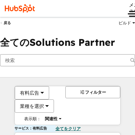
メ
ュ
ビルド
戻る
全てのSolutions Partner
フィルター
有料広告
業種を選択
表示順：
関連性
サービス：有料広告
全てをクリア