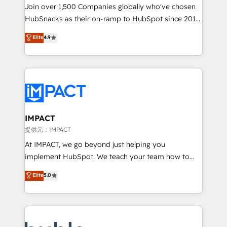
people, exciting ideas and can-do mentality, we
Join over 1,500 Companies globally who've chosen
ensure revenue growth on a daily basis. So tell us
HubSnacks as their on-ramp to HubSpot since 2014
your challenge; our passionate and growth driven
Simple pay-as-you-go plans that accelerate value...
Elite
4.9
team of 100+ experts is ready for you! Driving digital
1️⃣ Set Up | Onboarding New or Check-fixing existing
growth | www.brightdigital.com
HubSpot portals 2️⃣ Scale Up | 100% HubSpot Task
Execution... Global 24/7 ... All Experts 3️⃣ Integrate |
your entire Tech Stack with Custom Integrations
Slash months from your API Integration project... ⬅️
Click "Contact Business" ⬅️ to access 150+ Kickstart
Integration templates that put HubSpot in the center
IMPACT
of your tech stack, syncing... 🛍️ Shopify or
提供元：IMPACT
WooCommerce 💲 Stripe or Paypal 💰 Sage or
At IMPACT, we go beyond just helping you
Netsuite 🤖 Google or Microsoft ✍️ DocuSign or
implement HubSpot. We teach your team how to
PandaDoc 🌐 Avalara or Quaderno HubSnacks holds
master it. As the creators of the Endless Customers
Elite
5.0
the rare Advanced "Custom Integrations"
System™ (the next evolution of They Ask, You
Accreditation, securely sync data across... 🔄 any
Answer), we’re the only HubSpot partner built
apps, in any direction. Stuck on your old CRM..?
entirely around coaching and training. That means
Migrate | seamlessly off your old CRM onto a clean
we don’t do the work for you; we help you build the
new HubSpot portal with Advanced Website and