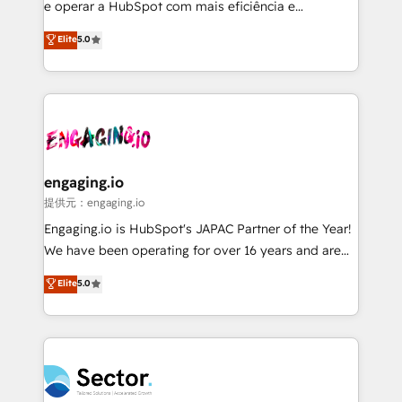
media, and AI voice to drive pipeline. 🤖 AI Custom
e operar a HubSpot com mais eficiência e
Agent Development Deploy AI agents for
previsibilidade de receita. Combinamos Revenue
Elite
5.0
prospecting, follow-ups, service triage, and
Operations (RevOps) e Inteligência Artificial para
knowledge retrieval—built in HubSpot. ⚡ Fast-Track
estruturar processos integrar sistemas organizar
& Growth-Track Services Fast-Track: Rapid HubSpot
dados e automatizar operações. O objetivo é
onboarding in weeks Growth-Track: Unlock
transformar a HubSpot em um verdadeiro sistema
advanced optimization & adoption 📍 São Paulo, BR
operacional de receita conectando equipes
• Des Moines, IA • New York, NY
tecnologia e dados em uma operação integrada.
Também somos distribuidores oficiais da HubSpot
engaging.io
e de mais de 150 softwares globais permitindo
提供元：engaging.io
contratar e pagar a HubSpot em reais com nota
Engaging.io is HubSpot's JAPAC Partner of the Year!
fiscal no Brasil e gerar economia de até 50% na
We have been operating for over 16 years and are
contratação de softwares internacionais.
one of HubSpot's most experienced and technically
Elite
5.0
Oferecemos ainda agentes de IA especializados em
capable Agency Partners globally. We specialise in
HubSpot que automatizam tarefas executam rotinas
complex CRM migrations, implementations,
no CRM e mantêm os dados organizados, como um
integrations, custom CMS portal development,
especialista operando a plataforma 24/7. Hoje 300+
design & UX for mid to large to multi national
empresas em 13 países utilizam a Nexforce. Somos
businesses. Our teams are based in North America
a maior parceira da HubSpot na América Latina e
and APAC. We are HubSpot's top-ranked Advanced