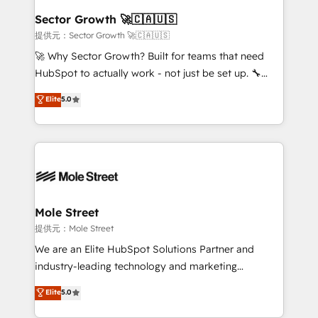
líder no ranking global de sucesso do cliente da
Implementation Certified Partner and we contribute
Sector Growth 🚀🇨🇦🇺🇸
HubSpot.
to their advisory council. We strive to do 'good work
提供元：Sector Growth 🚀🇨🇦🇺🇸
with good people' and have worked with incredible
🚀 Why Sector Growth? Built for teams that need
brands. You can see some of them on our website,
HubSpot to actually work - not just be set up. 🔧
along with plenty of case studies.
HubSpot Experts: Onboarding, migrations,
Elite
5.0
automation, and training built for adoption. ⚡ Highly
Technical Execution: ERP, EMR and Custom
Integrations; complex builds delivered in weeks, not
months. 🤖 AI Consulting & Agents: AI-powered
workflows; automation agents; process optimization
inside HubSpot. 🏆 Industry Experience: 🏥
Healthcare: HIPAA implementations; secure data
Mole Street
workflows 💼 Financial Services: compliant
提供元：Mole Street
workflows; audit-ready reporting ⚖️ Legal: client
We are an Elite HubSpot Solutions Partner and
intake; pipeline and document workflows 🛒 E-
industry-leading technology and marketing
Commerce: Shopify, WooCommerce; lifecycle and
consultancy. Our focus is on enterprise and mid-
Elite
5.0
revenue automation 🏢 Real Estate: deal pipelines;
market B2B companies globally that want a strategic
portfolio and lifecycle management 🏭
approach to execute their goals through creative