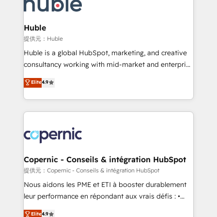
skills, processes, and internal team you need to
CRM Migrations using our in-house "HubScrub" Tool.
attract the right buyers, close deals faster, and grow
without outside dependencies. You’ll learn how to: •
Huble
Set up, audit, and organize your HubSpot portal •
提供元：Huble
Get your sales team fully using HubSpot • Track
Huble is a global HubSpot, marketing, and creative
pipeline and revenue across the entire buyer journey
consultancy working with mid-market and enterprise
• Build an in-house marketing team that drives
businesses. We go beyond implementation, shaping
Elite
4.9
growth • Create content and videos that attract
the strategy, processes, and teams that turn
buyers • Use AI to scale smarter Our coaching-led
HubSpot into a genuine growth engine. Named
approach works best for companies that are done
HubSpot's Global Partner of the Year in 2024,
with outsourcing and ready to build something that
consistently ranked among their top 5 partners
lasts. So if you're ready to become the most trusted
worldwide, and with over 15 years in the ecosystem,
voice in your market, let’s talk.
Huble has built a track record that speaks for itself.
One company, one operating model, delivering
Copernic - Conseils & intégration HubSpot
across offices and consulting teams in the UK, USA,
提供元：Copernic - Conseils & intégration HubSpot
Canada, Germany, France, Belgium, Singapore, and
Nous aidons les PME et ETI à booster durablement
South Africa. Certified compliant with ISO/IEC
leur performance en répondant aux vrais défis : •
27001:2022 and ISO 9001:2015 across all seven
Intégration de HubSpot avec d’autres outils (ERP,
Elite
4.9
international offices and 175+ employees.