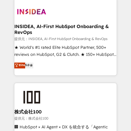
INSIDEA, AI-First HubSpot Onboarding &
RevOps
提供元：INSIDEA, AI-First HubSpot Onboarding & RevOps
★ World's #1 rated Elite HubSpot Partner, 500+
reviews on HubSpot, G2 & Clutch. ★ 150+ HubSpot
Certified Experts & Trainers across the team ★
Elite
5.0
1,500+ implementations across five continents ★ AI-
First, RevOps-led, Onboarding obsessed ★
Company of the Year 2024/25 INSIDEA helps
growing companies turn HubSpot into a revenue
engine. We onboard your team, migrate your data,
and build AI-powered workflows that drive adoption
from week one, in your time zone. What we do ➤
株式会社100
Onboarding: Live in weeks, with workflows built
提供元：株式会社100
around your business, not a template. ➤ Migration:
🏢 HubSpot × AI Agent × DX を統合する「Agentic