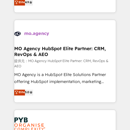
Elite
4.9
to your needs and sales objectives. With 125+
migrate, replatform, and scale smarter. We specialize
certifications, we are part of the most certified
in high-impact CRM and CMS migrations and
Canadian agencies, and we both hold Onboarding
onboarding from platforms like Salesforce, NetSuite,
Accreditations. Based in Canada (coast to coast), our
Zoho, Pardot, Marketo, Microsoft Dynamics, Wix,
services are offered in both English & French.
WordPress and legacy CRMs, turning fragmented
systems into unified, growth-ready HubSpot
architectures that accelerate revenue operations and
MO Agency HubSpot Elite Partner: CRM,
RevOps & AEO
performance. - Multi-object CRM migration, cleanup,
and implementation. - Pre-built and custom
提供元：MO Agency HubSpot Elite Partner: CRM, RevOps &
AEO
integrations across your full tech stack. - Custom
MO Agency is a HubSpot Elite Solutions Partner
object setup, CMS builds, and full-funnel automation.
offering HubSpot implementation, marketing
- Dashboards, lifecycle campaigns, and lead
automation, CRM and RevOps consulting, data
nurturing sequences. - Cross-hub setup across
Elite
5.0
architecture, sales enablement, lifecycle automation,
Marketing, Sales, Operations, and Service Hubs. -
lead scoring and revenue reporting. HubSpot,
Ongoing optimization, managed support, and
Salesforce and integrated enterprise stacks. Digital
scalable retainers. Let’s make HubSpot your most
Marketing, Answer Engine Optimisation, and
powerful growth engine. Built to convert, scale, and
Generative Engine Optimisation (AI Search),
drive results.