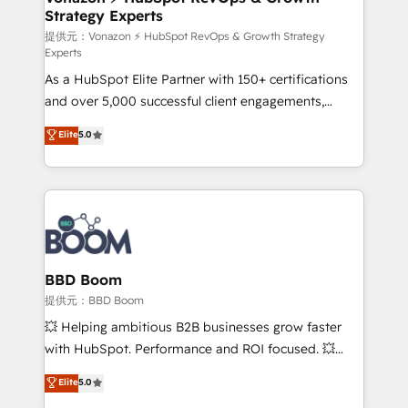
Strategy Experts
pour aligner les équipes marketing, commerciales et
support client (data migration, synchronisation API,
提供元：Vonazon ⚡ HubSpot RevOps & Growth Strategy
Experts
audit et maintenance) ➤ La création de sites internet
As a HubSpot Elite Partner with 150+ certifications
de conversion qui transforment les visiteurs en
and over 5,000 successful client engagements,
opportunités d'affaires ➤ La mise en place de
Vonazon turns marketing complexity into
stratégies d'acquisition marketing (SEO, SEA,
Elite
5.0
measurable, scalable growth. From onboarding to
inbound, automatisation marketing, ABM, IA,
enterprise-grade campaigns, our in-house team
emailing) Informations clés : - 10 ans d'expérience -
builds scalable strategies that drive long-term
100+ intégrations CRM HubSpot réussies - 40
revenue. ⚙️ HubSpot Integration & Optimization •
experts conseil - 150 certifications HubSpot
Seamless CRM, CMS, and automation setup •
cumulées
Complex platform migrations and data cleanups •
Custom APIs and third-party integrations 📈 End-to-
BBD Boom
End Revenue Acceleration • Lifecycle marketing and
提供元：BBD Boom
pipeline growth programs • Sales enablement tools
💥 Helping ambitious B2B businesses grow faster
and CRM optimization • Retention strategies with
with HubSpot. Performance and ROI focused. 💥
customer journey mapping 🏅 Elite-Level HubSpot
BBD Boom is the HubSpot partner that can help you
Elite
5.0
Execution • 750+ onboardings and 2,000+
to HubSpot Better. We work with your teams to
implementations • Deep expertise across marketing,