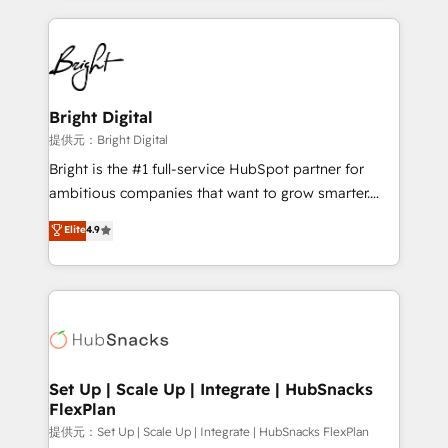
Growth-Driven Design Agency of the Year 🏆2015
automation, integration, and AI innovation to deliver
Became the 5th Agency to reach Diamond 🏆2014
lasting impact. We specialize in: • Turnkey and end-
HubSpot COS Performance Award 🏆2014 HubSpot
to-end HubSpot implementations • Onboarding for
COS Design Award 🏆2013 HubSpot Marketplace
Sales, Service, Marketing & Content Hubs • AI voice
Provider of the Year 🏆2011 Became a HubSpot
and chat agents, predictive automation, and smart
Bright Digital
Partner 📆Founded in 1997
workflows • Salesforce + HubSpot integration •
提供元：Bright Digital
RevOps and AI-driven sales enablement • Website
Bright is the #1 full-service HubSpot partner for
design and CMS development • ERP integration: SAP,
ambitious companies that want to grow smarter.
NetSuite, Microsoft Dynamics, … • Data cleansing
From HubSpot onboarding, to training, from
Elite
4.9
and CRM migration from any platform •
developing a new website to lead generation and
Client/member portals built on HubSpot • Custom
digital marketing; we do it all (and with great
and complex integrations: SAM.gov, GovWin,
results)! In short, our services include: - HubSpot
QuickBooks, PandaDoc, ClickUp, Shopify, Mapsly,
consultancy: onboarding, training, data migration -
WooCommerce, BuilderTrend, and more Experience
HubSpot development: websites, custom modules,
the difference — reach out to see how AI + HubSpot
integrations - Marketing & sales solutions: digital
can transform your business.
marketing, advertising, campaigns, content and
Set Up | Scale Up | Integrate | HubSnacks
FlexPlan
design We connect people, data and technology to
improve customer experiences. With our bright
提供元：Set Up | Scale Up | Integrate | HubSnacks FlexPlan