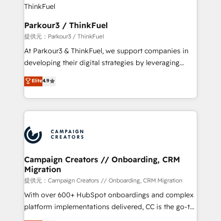
automation, and revenue intelligence to help
companies scale faster and smarter. 🔹 BOOMS:
Parkour3 / ThinkFuel
Demand generation for all your buyers With BOOMS,
提供元：Parkour3 / ThinkFuel
you invest in 100% of your buyers, accelerating your
At Parkour3 & ThinkFuel, we support companies in
growth and positioning yourself as an undisputed
developing their digital strategies by leveraging
leader. 🔹 BOOST: Optimize your digital
technologies and automating their marketing and
Elite
4.9
transformation process A methodology designed to
sales processes to generate growth. Our offer spans
implement HubSpot effectively and optimize your
from Strategy to Operations. We specialize in CRM
digital processes. 🔹 Trusted by Industry Leaders
onboarding and implementation, web design, sales
With an average rating of 4.9/5 and a proven track
& marketing automation, and digital marketing. With
record of business transformation, our growth-first
extensive experience working with tech companies
approach has helped brands dominate their
and manufacturers since 2002, we are committed to
markets.
empowering our clients and developing their
Campaign Creators // Onboarding, CRM
Migration
autonomy. Get to grips with HubSpot through
guided implementation and seamless integration of
提供元：Campaign Creators // Onboarding, CRM Migration
the CRM platform into your digital ecosystem. Would
With over 600+ HubSpot onboardings and complex
you like support in deploying your inbound
platform implementations delivered, CC is the go-to
marketing strategy? We'll provide support tailored
Elite Solutions Partner for businesses ready to