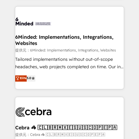
Our Expertise 🔹 Onboarding & Implementation:
Accredited HubSpot Partner, ensuring smooth setup
tailored to your GTM motion. 🔹 Migrations:
Accredited HubSpot Partner, ensuring migration
from other CRMs to HubSpot without data loss or
6Minded: Implementations, Integrations,
Websites
downtime. 🔹 RevOps Strategy: Align teams,
processes, and data to drive revenue efficiency. 🔹
提供元：6Minded: Implementations, Integrations, Websites
Integrations: Connect HubSpot with your tech stack
Tailored implementations without out-of-scope
for better adoption. 🔹 Custom Solutions: Build
headaches, web projects completed on time. Our in-
tailored apps, workflows, and configurations. We are
house team of certified CRM architects, experts,
Elite
5.0
SOC 2 Type II and ISO 27001 certified, reinforcing
developers, designers, and marketers handles all
our commitment to data security and compliance. At
aspects of your HubSpot. ✨ 400+ global clients ✨
OneMetric, we help revenue teams focus on the
100+ seamless migrations from 15+ different CRMs
OneMetric that matters most: revenue.
✨ 100,000+ hours in HubSpot projects, 75+ full Hub
implementations, and 5,000+ pages ✨ CS: Clients
generating 7-digit MRR from inbound campaigns ✨
CS: 245% organic growth & +751% new visitors for a
Cebra 🦓 🇨🇱🇧🇷🇲🇽🇪🇸🇺🇸🇨🇴🇵🇪🇵🇦
full-funnel HubSpot project ✨ CS: 415% conversion
提供元：Cebra 🦓 🇨🇱🇧🇷🇲🇽🇪🇸🇺🇸🇨🇴🇵🇪🇵🇦