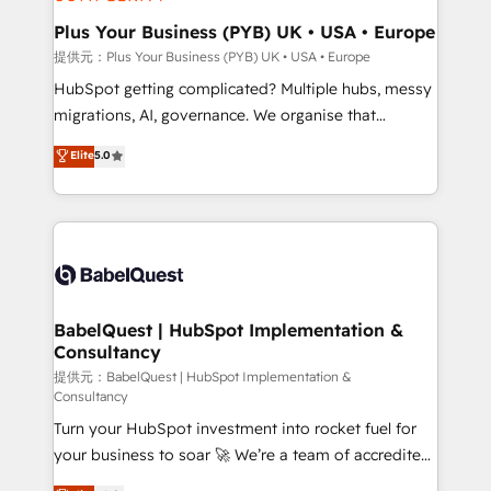
HubSpot Content Hub, WordPress development,
B2B SEO, paid media, and content. We work with
Plus Your Business (PYB) UK • USA • Europe
enterprise and growth-led companies across
提供元：Plus Your Business (PYB) UK • USA • Europe
technology, professional services, financial services
HubSpot getting complicated? Multiple hubs, messy
and industrial sectors. Offices in Johannesburg, Cape
migrations, AI, governance. We organise that
Town and London. 500+ HubSpot CRM
complexity, so your team can put HubSpot to work...
Elite
5.0
implementations delivered. AI visibility coverage
Welcome to our Profile! We help with: • CRM
across ChatGPT, Claude, Perplexity, Gemini and
implementation, reports, workflows, and team
Google AI Overviews. HubSpot Impact Award -
training • CRM migration from Salesforce, Pipedrive,
Customer First HubSpot Impact Award - Integrations
Dynamics and others • Technical projects including
Innovation HubSpot Impact Award - Platform
custom API integrations with ERP (and other
Migration Excellence HubSpot Impact Award -
systems) • AI governance for HubSpot-centred
Platform Excellence 35+ full-time HubSpot
operations A little about us: • Boutique 'Elite' team of
BabelQuest | HubSpot Implementation &
professionals.
Consultancy
12 • 150+ clients across Sales Hub, Marketing Hub,
Service Hub, Data Hub and CMS • ISO/IEC
提供元：BabelQuest | HubSpot Implementation &
Consultancy
27001:2022, ISO 9001:2015, and ISO 42001:2023
Turn your HubSpot investment into rocket fuel for
certified - the AI management standard • GuardHub:
your business to soar 🚀 We’re a team of accredited
our AI governance framework, built on ISO 42001
HubSpot experts ready to help you. We can
Ready for the next step? Click the 👈 '𝗖𝗼𝗻𝘁𝗮𝗰𝘁