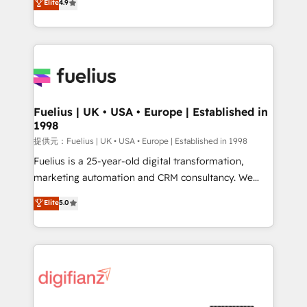
Elite
4.9
implement the platform into complex business
𝗯𝘂𝘀𝗶𝗻𝗲𝘀𝘀' button to get in touch (𝘸𝘦'𝘳𝘦 𝘴𝘶𝘱𝘦𝘳
environments, optimise what you've got and make
𝘳𝘦𝘴𝘱𝘰𝘯𝘴𝘪𝘷𝘦)
sure you can actually use it, build your website in
HubSpot or create an inbound marketing strategy
for you and execute it on HubSpot. We are on the
G-Cloud 14 CCS (Crown Commercial Service)
framework, meaning we've been accredited by
Fuelius | UK • USA • Europe | Established in
1998
HubSpot and vetted by the CCS, which means we
can support public sector companies as well the
提供元：Fuelius | UK • USA • Europe | Established in 1998
other ones listed in our profile. Our services: -
Fuelius is a 25-year-old digital transformation,
HubSpot implementation - HubSpot CMS website
marketing automation and CRM consultancy. We
build We can do lots of things. But everything we do
enable mid-market and enterprise clients to
Elite
5.0
is there for you to: - Grow revenue, and run your
maximise their return from digital and fuel their
business more efficiently - Build stronger
growth. We modernise platforms, streamline
relationships with customers - Make better
operations that are causing inefficiencies, improve
decisions with data - Find a new voice and reach
customer experiences, integrate systems, and
more people - Get the most out of your HubSpot
supercharge revenue operations Key services: • CRM
investment
Implementation • Systems Integration • Digital