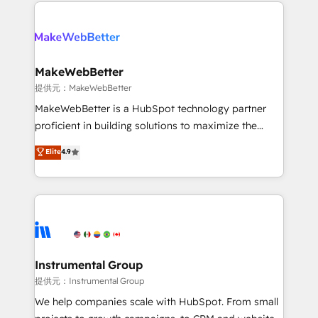
only firm in the world to hold Elite Partner
there’s a good chance one of our globally integrated
Accreditations with both HubSpot and Clay, our
teams has worked with clients just like you Let’s
clients gain a unique advantage in CRM architecture,
explore whether S2 is the partner you’ve been
pipeline generation, data intelligence, and go-to-
looking for...and get your next big initiative moving!
market execution. Why B2B Businesses Choose RP: -
MakeWebBetter
Secure: Soc2 compliant 🛡️ - Pricing: Implementations
提供元：MakeWebBetter
starting at $1,5k 💵 - Speed: Launch in 14 days ⚡ -
MakeWebBetter is a HubSpot technology partner
Global: 75+ RPers across five continents 🌐 - Scale:
proficient in building solutions to maximize the
Largest organically grown & fastest tiering Elite
operational efficiency of HubSpot. The fastest-
Elite
4.9
HubSpot Partner 🪴 - Sales Hub: More
growing tech-enabler & facilitator, MakeWebBetter,
implementations than any other Partner 💻 -
hands you the blend of HubSpot expertise &
Migrations: We convert Salesforce addicts to
eminent solutions & integrations. Trust us to
HubSpot evangelists 🧡 Don't hire a marketing
streamline your HubSpot experience. 🚀HubSpot
agency for an Ops problem. Don't hire a technical
Elite Partners with 10+ years of HubSpot experience
agency for a growth problem. Hire a partner built to
🤝HubSpot Premier Integration partner 🤝Google
solve both.
Premier Partner 2023 🌟5 HubSpot Accreditations 🌟
Instrumental Group
Won HubSpot Theme Challenge 2021 🌟INBOUND’19
提供元：Instrumental Group
HubSpot Rising Star Why us? Harnessing the full
We help companies scale with HubSpot. From small
potential of the powerful HubSpot CRM. ✔️A team of