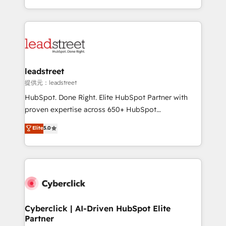
America. From casual user to super fan: make
Canada, we’ve delivered thousands of successful
HubSpot an experience you LOVE!
HubSpot projects for mid-market and enterprise
clients worldwide, with over 10 years experience. We
combine HubSpot, data, and AI to design connected
go-to-market systems that align people, process,
and technology for predictable, scalable revenue
leadstreet
growth. Our expertise spans RevOps, CRM and data
提供元：leadstreet
architecture, AI enablement, and strategic marketing,
HubSpot. Done Right. Elite HubSpot Partner with
delivered through our proprietary FLAIR framework
proven expertise across 650+ HubSpot
for responsible AI adoption. As a HubSpot Elite
implementations. With 12+ years of HubSpot
Elite
5.0
Partner and ISO 27001:2022 certified consultancy,
experience, we help you use the HubSpot platform
we blend strategy, creativity, and technology to help
to its fullest capacity, improve your current HubSpot
organisations scale smarter and grow stronger.
website, or build your new one.
Cyberclick | AI-Driven HubSpot Elite
Partner