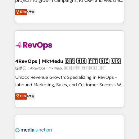
projects to growth campaigns, to CRM and websites.
HubSpot experts backed by over 10+ years of
Hire an agency that's experienced in every inch of
Elite
4.9
HubSpot experience ✔️Flexible pricing models —
HubSpot and willing to work hand-in-hand with your
Hourly-fee (assigned one Dedicated HubSpot
team to simplify the complex and build a better
Admin); Monthly-fee (HubSpot Admin + Project
experience for your team and customers.
Manager); and Fixed Project Cost (as per
requirement). ✔️Helped over 25,000+ customers so
far with our HubSpot solutions. ✔️Bespoke apps &
on-demand bundle services. Connect with us today!
4RevOps | Mkt4edu 🇧🇷 🇲🇽 🇵🇹 🇦🇪 🇺🇸
提供元：4RevOps | Mkt4edu 🇧🇷 🇲🇽 🇵🇹 🇦🇪 🇺🇸
Unlock Revenue Growth: Specializing in RevOps -
Inbound Marketing, Sales, and Customer Success We
specialize in driving revenue growth for companies
Elite
4.9
across industries through tailored marketing, sales,
and customer success strategies, utilizing RevOps
methodologies. As Latin America's largest HubSpot
partner and a global leader in education market, we
offer unparalleled insights. Operating in five
countries—Brazil, UAE (Abu Dhabi/Dubai/Sharjah),