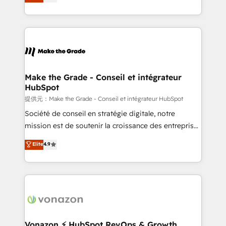
téléphonie, etc.) • Alignement des équipes grâce à un
outil et des données partagées • Amélioration de la
collecte et de l’analyse des données pour des
décisions éclairées • Optimisation de l’efficacité et
de la productivité des équipes Notre équipe de 30
consultants certifiés HubSpot aborde chaque projet
avec un engagement total, alignant processus
Make the Grade - Conseil et intégrateur
HubSpot
métiers et technologie, et guidant vos équipes à
travers le changement, tout en centrant vos objectifs
提供元：Make the Grade - Conseil et intégrateur HubSpot
d’entreprise. Grâce à une méthodologie éprouvée
Société de conseil en stratégie digitale, notre
auprès de plus de 400 clients, nous comprenons
mission est de soutenir la croissance des entreprises
rapidement vos enjeux et intégrons parfaitement
B2B à travers l’acquisition de nouveaux clients,
Elite
4.9
HubSpot dans votre organisation. Pour toute
l'intégration CRM et le développement des revenus
question technique ou besoin de structuration de
auprès de vos comptes existants. En France et à
votre projet HubSpot, contactez notre équipe pour
l'international, nous travaillons avec des ETI
un échange dédié.
ambitieuses, des grands groupes voulant aller au-
delà d’une simple transformation digitale et des
startups florissantes. Nos 3 grandes expertises sont :
➤ L’intégration de CRM et de méthodologie RevOps
Vonazon ⚡ HubSpot RevOps & Growth