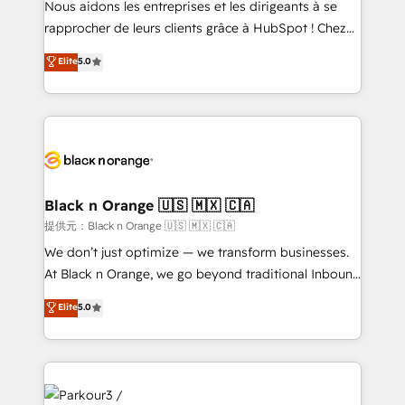
Nous aidons les entreprises et les dirigeants à se
business services. We prepare a customized
rapprocher de leurs clients grâce à HubSpot ! Chez
business case that demonstrates the value and
DIGITALISIM, nous avons l'intime conviction que la
Elite
5.0
impact of your digital transformation, including a
réussite des entreprises passe par l’innovation web,
detailed financial rationale with a focus on ROI and
le marketing digital, et la relation client ! C'est
TCO. As a trusted extension of your team, we
pourquoi, nos experts sont à la fois capables de
believe in the power of partnership. Together, we
gérer votre projet de création de site internet, votre
embark on a transformational journey that sets your
référencement, votre stratégie digitale et le pilotage
business up for long-term success. Unlock your
et l'intégration d'HubSpot ! Les grandes phases d'un
business. If not now, when?
projet HubSpot avec DIGITALISIM : 🧽 Nettoyage,
Black n Orange 🇺🇸 🇲🇽 🇨🇦
migration et intégration des bases de données. 🚀
提供元：Black n Orange 🇺🇸 🇲🇽 🇨🇦
Développement des interfaces avec vos logiciels
We don’t just optimize — we transform businesses.
métiers ⚙️ Configuration de la plateforme HubSpot
At Black n Orange, we go beyond traditional Inbound
📈 Configuration de rapports et tableaux de bord 🤝
Marketing with our exclusive methodologies:
Elite
5.0
Book Process & Guidelines utilisateurs 🎓
BOOMS and BOOST. Together, they form a powerful
Formations des utilisateurs
combination that has driven success for over 800
businesses worldwide. As Elite HubSpot Partners, we
specialize in crafting high-performance growth
strategies that integrate data-driven marketing,