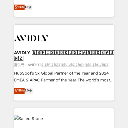
Strategy: Activate Breeze Agents, configure HubSpot
North America. Avec plus de 115 experts en
Elite
4.9
AI, & maximize AEO with tailored AI services. 🧩
marketing automation, Growth, Revops, CRM et
Integrations: Extend HubSpot with custom
webdesign. Markentive is both a consulting firm, a
integrations, hosting, & maintenance.
digital agency and an integrator. With over 115
experts in marketing automation, growth, revops,
CRM and webdesign (We focus on EMEA - USA
customers).
AVIDLY 🇬🇧🇫🇮🇸🇪🇩🇰🇺🇸🇨🇦🇳🇴🇩🇪🇦🇺
🇳🇿
提供元：AVIDLY 🇬🇧🇫🇮🇸🇪🇩🇰🇺🇸🇨🇦🇳🇴🇩🇪🇦🇺🇳🇿
HubSpot’s 5x Global Partner of the Year and 2024
EMEA & APAC Partner of the Year. The world’s most
experienced and fully accredited HubSpot Solutions
Elite
5.0
Partner. 🚀 With 2,750+ HubSpot projects delivered
and 370+ specialists across EMEA, APAC and NAM,
we de-risk complex CRM programmes and
accelerate ROI across every HubSpot Hub. 🧭 From
multi-region migrations to AI-powered automation,