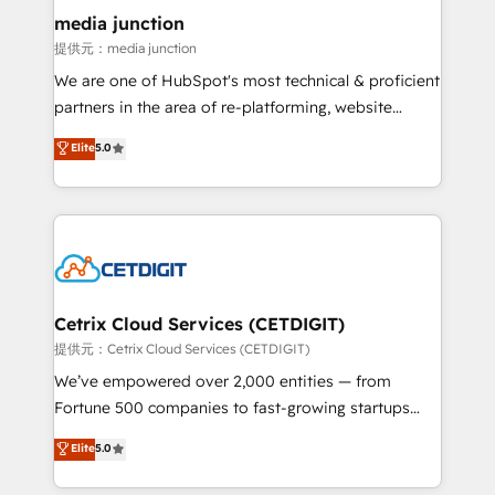
Mexico, USA, and Portugal—we've executed over a
media junction
hundred successful operations. Our approach,
提供元：media junction
rooted in RevOps principles, integrates analysis,
We are one of HubSpot's most technical & proficient
training, planning, and qualification. Leveraging
partners in the area of re-platforming, website
technology, data analytics, CRM optimization, and
design & development. We specialize in multi-hub
Elite
5.0
inbound marketing tactics, we focus on
implementations for mid-market & enterprise
understanding, nurturing, and converting leads.
companies. We are woman-owned, powered by
Partner with us to unlock your business's full
coffee, and we ❤️ dogs. We produce award-winning
potential and achieve sustained growth in today's
work for our clients. 🏆2023 Technical Expertise
competitive market.
Impact Award 🏆2022 Technical Expertise Impact
Award 🏆2022 Platform Migration Excellence Impact
Award 🏆2020 Elite Solutions Partner 🏆2019
Cetrix Cloud Services (CETDIGIT)
Integrations HubSpot Impact Award 🏆2019
提供元：Cetrix Cloud Services (CETDIGIT)
Marketing Enablement HubSpot Impact Award 🏆
We’ve empowered over 2,000 entities — from
2018 Website Design HubSpot Impact Award 🏆2017
Fortune 500 companies to fast-growing startups
Website Design HubSpot Impact Award 🏆2016
and nonprofits — to streamline operations, scale
Elite
5.0
Growth-Driven Design Agency of the Year 🏆2016
revenue, and unlock the full potential of HubSpot.
Sales Enablement HubSpot Impact Award 🏆2015
With deep technical and industry expertise, we fuse