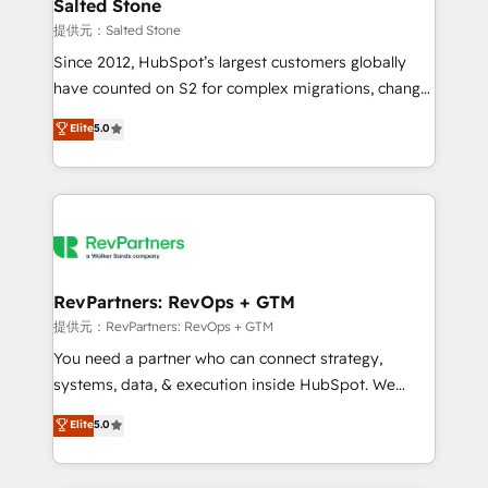
we turn complexity into clarity, human at global
Salted Stone
scale. 🏆 HubSpot’s CEO called us “the partner of the
提供元：Salted Stone
future.” Others agree it is proof of trust built through
Since 2012, HubSpot’s largest customers globally
measurable impact.
have counted on S2 for complex migrations, change
management, systems integration, and creative
Elite
5.0
solutions that deliver measurable impact and
transform brand experiences As one of the few full-
service creative agencies in the HubSpot
ecosystem, we blend strategy, technology, & award-
winning design to build scalable, globally
regionalized HubSpot websites, integrated
marketing campaigns, & RevOps frameworks that
RevPartners: RevOps + GTM
fuel long-term success We connect the entire
提供元：RevPartners: RevOps + GTM
customer lifecycle through seamless integrations,
You need a partner who can connect strategy,
ensure long-term adoption with change-
systems, data, & execution inside HubSpot. We
management programs, and align marketing, sales,
bridge the gap where most agencies fall short by
Elite
5.0
and service to drive sustainable growth With 6 key
combining GTM strategy with technical execution to
HubSpot accreditations and experience across
solve the right problem with the right solution. As the
hundreds of organizations in dozens of industries,