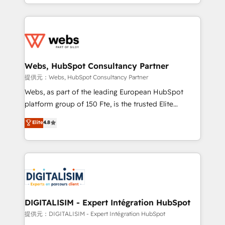
solve all your HubSpot challenges and improve user
sales, and service hubs • Built-in flexibility for
adoption, sales process and marketing results.
startups to global brands
Services 📚 Onboarding your team to HubSpot for
the first time 🔧 Designing and optimising your
HubSpot set-up for better results 🌐 Website design
and build using HubSpot 🔌 Integrating HubSpot
Webs, HubSpot Consultancy Partner
with other systems 🎓 Training your teams to be
提供元：Webs, HubSpot Consultancy Partner
HubSpot pros 📊 Lead generation services using
Webs, as part of the leading European HubSpot
HubSpot Why us? - SIX HubSpot Accreditations -
platform group of 150 Fte, is the trusted Elite
awarded by HubSpot after a rigorous process for
HubSpot CRM Partner offering you a roadmap on
Elite
4.8
CRM, Solutions Architecture, Onboarding , Data
maximizing EBITDA and achieving Commercial
Migration, Custom Integration & Platform
Excellence. With our targeted processes, we
Enablement -Onboarded over 500 businesses to
strengthen your digital transformation and minimize
HubSpot -Top 1% of partners worldwide -In-house
costs. As HubSpot's Advanced Accredited CRM
team of 25+ experts Contact us today to help you
Implementation partner, we provide expertise to
get more from your investment in HubSpot.
drive your business forward. Since 2015 we are fully
www.bbdboom.com
dedicated to HubSpot and with an experienced
DIGITALISIM - Expert Intégration HubSpot
team (50+), we work with reputable companies in
提供元：DIGITALISIM - Expert Intégration HubSpot
B2B sectors such as manufacturing, SaaS and