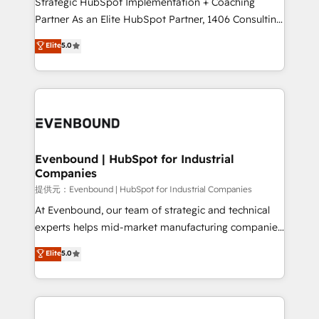
Strategic HubSpot Implementation + Coaching
The synergies generated by these integrations,
Partner As an Elite HubSpot Partner, 1406 Consulting
together with the combination of talents, skills,
helps mid-market revenue teams transform how
Elite
5.0
solutions and services, have allowed the group to
they sell, market, and serve. We don't just build your
build an unrivaled offering portfolio on the market
HubSpot—we teach your team to own it, then stay
to accompany companies on their digital
to help you keep winning. What We Do ⚙️ CRM
transformation journey.
Implementations across Marketing, Sales, Service,
Data & Content 📈 Sales & Marketing Alignment +
Revenue Team Enablement 🤖 Breeze AI & Custom
Agent Creation 🔄 Custom Integrations & Data
Evenbound | HubSpot for Industrial
Companies
Migration Why 1406 We become part of your team.
Your team learns while we build. We fix what others
提供元：Evenbound | HubSpot for Industrial Companies
broke. Built for mid-market reality—practical
At Evenbound, our team of strategic and technical
solutions that work with your actual headcount and
experts helps mid-market manufacturing companies
constraints. By the Numbers 🏆 Top 1% of all
achieve real growth. We specialize in delivering
Elite
5.0
HubSpot partners 🔄 Top 5% globally in client
tailored solutions that drive results by leveraging
retention 📅 8+ years of consistent results since 2017
HubSpot’s platform and data to fuel success.
Who We Serve Revenue teams, marketing leaders,
Technical Solutions: - HubSpot Technical Consulting -
and sales ops at mid-market companies ready to
HubSpot CRM Implementation - HubSpot