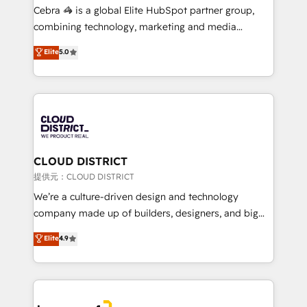
boost with a new HubSpot site Recognized leaders:
Cebra 🦓 is a global Elite HubSpot partner group,
🏆 HubSpot Platform Migration Impact Award 🏆
combining technology, marketing and media
Clutch HubSpot Global Leader 🏆 Finalist: HubSpot
expertise across Latin America and Southern
Elite
5.0
Inbound Campaign of the Year 🏆 Gold AVA Digital
Europe, with teams across 7 countries. Born in Chile,
Award for Best Website 🌟 Accreditations: CRM
we combine local insight with international reach to
Implementation, HubSpot Content Experience, CRM
help businesses grow through technology, creativity,
Data Migration & Custom Integration
AI and strategy. For over 12 years, we’ve delivered
500+ HubSpot implementations, building end-to-
end solutions that integrate CRM, AI automation,
inbound and loop marketing, content, and digital
CLOUD DISTRICT
creativity. Our multicultural team works in Spanish,
提供元：CLOUD DISTRICT
Portuguese, and English to design scalable strategies
We’re a culture-driven design and technology
that drive measurable growth. 🌎 Highlights: • 10+
company made up of builders, designers, and big
years as a HubSpot partner. • 2023 Impact Awards:
thinkers. We blend strategy, design, and
Elite
4.9
Platform Migration Excellence. • Top 3 Partner of the
development—always fueled by curiosity—to turn
Year LATAM 2022, 2023, 2024, 2025. • Partner of the
ideas, opportunities, and challenges into meaningful
Year 2024. • Organizer of Aliados.ai (AI, marketing &
experiences. To us, technology is more than just
tech global congress). 👉 Ready to scale your
code; it’s about creating things that are useful, cool,
business with HubSpot? Let Cebra’s experts help