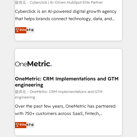
提供元：Cyberclick | AI-Driven HubSpot Elite Partner
Cyberclick is an AI-powered digital growth agency
that helps brands connect technology, data, and
creativity to achieve measurable results. Founded in
Elite
4.9
Barcelona and operating across Spain, LATAM, and
the UK, we support global companies in building
smarter marketing, sales, and customer success
strategies. As the only HubSpot Elite Partner in
Iberia (Spain & Portugal), we combine human insight
with intelligent automation to drive sustainable
growth. Our multidisciplinary team designs solutions
OneMetric: CRM Implementations and GTM
engineering
that simplify complexity, boost performance, and
turn innovation into real impact. 🌍 Highlights •
提供元：OneMetric: CRM Implementations and GTM
engineering
HubSpot Partner since 2012 • 2022 EMEA Impact
Over the past few years, OneMetric has partnered
Award: Best Integration • 150+ successful HubSpot
with 750+ customers across SaaS, fintech,
projects • Clients in 30+ industries • Proprietary
healthcare, real estate, and other industries. With
technology for integrations • Multilingual team:
Elite
4.9
150+ HubSpot-certified experts, we deliver scalable
English, Spanish, Portuguese & Italian 👉 Grow
solutions to complex GTM and RevOps challenges.
smarter with AI and HubSpot.