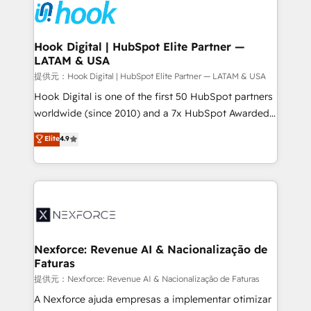
move beyond spreadsheets into unified systems
Onboarding - Data Migration & Integrations -
that drive real business results.
Technical Audit & Optimization Strategic Solutions: -
Revenue Operations - Inbound Marketing -
Hook Digital | HubSpot Elite Partner —
LATAM & USA
Outbound Marketing - HubSpot CMS Website
Design & Development We empower our clients to
提供元：Hook Digital | HubSpot Elite Partner — LATAM & USA
reach their full potential by providing transparent,
Hook Digital is one of the first 50 HubSpot partners
relationship-driven support. With over 300 HubSpot
worldwide (since 2010) and a 7x HubSpot Awarded
certifications and accreditations, we deliver both the
Elite Partner. With 500+ projects across the U.S.,
Elite
4.9
technical know-how and strategic guidance you
Brazil, and LATAM, we combine global expertise with
need to succeed.
regional experience. Today, we are Brazil’s largest
HubSpot Elite Partner—trusted by companies across
the Americas to scale smarter. ⚙️ CRM
Implementation & Migration Onboarding across all
Hubs, plus migrations from Salesforce, Pipedrive, RD
Station, Freshdesk, Intercom, and more. Custom
Nexforce: Revenue AI & Nacionalização de
Faturas
objects, automations, and integrations built for
growth. 🚀 AI-Driven GTM Orchestration Unify
提供元：Nexforce: Revenue AI & Nacionalização de Faturas
HubSpot with LinkedIn, WhatsApp, email, paid
A Nexforce ajuda empresas a implementar otimizar