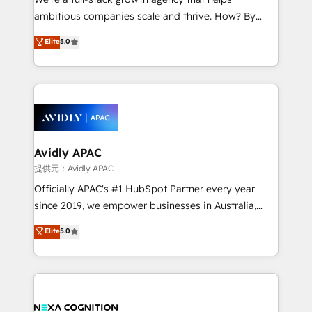
acumen, process (re-)design experience and a
ambitious companies scale and thrive. How? By
massive amount of success stories in this area. We
upgrading and streamlining every single revenue-
Elite
5.0
integrate HubSpot with complex solutions like SAP,
generating aspect of your business. We’re proud
MicroSoft, custom solutions,... Our company also has
HubSpot Elite Solutions Partners and devout CRM
strong experience with HubSpot CRM extension,
nerds who can harness HubSpot’s custom digital
mobile apps for Field Service Management and
tools to improve each touchpoint of your customer
Retail execution, CPQ, customer portals and
experience. Working hand-in-hand with your team,
HubSpot CMS developments. And we're champions
we’ll assemble a RevOps machine that drives more
when it comes to complex data migrations.
traffic, generates better leads and crushes your
Avidly APAC
revenue goals. We've worked with thousands of
提供元：Avidly APAC
HubSpot customers and we'd love to work with you
Officially APAC's #1 HubSpot Partner every year
too! Clients come to us for: Advanced CRM solutions
since 2019, we empower businesses in Australia,
System Integrations both Custom and Native to
New Zealand, and globally to realise their full
Elite
5.0
HubSpot Data System Migrations between systems
potential through enterprise HubSpot CRM
to HubSpot New lead generation strategies Time-
implementation. And we deliver best practice across
saving automations Fresh growth campaigns Robust
the whole HubSpot platform, covering marketing,
help desk Unified revenue operations Dynamic
sales, service, CMS and integrations. We work with
website development Award-winning creative
all businesses, from start-up to Enterprise, and have