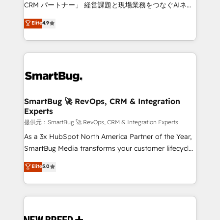
Move from any legacy CRM. Zero downtime, full data
CRM パートナー」 経営課題と現場業務をつなぐAIネイ
integrity. ➤ Implementation: Configure HubSpot to
ティブ・エージェンシーとして、HubSpot Eliteの実装
Elite
4.9
run your revenue process. Sales, marketing, and
力で顧客フロント業務を再設計します。 💡 100inc は何
service wired together. ➤ AI and Integrations: Layer
をする会社か？ HubSpotを共通基盤に、AIエージェン
Breeze AI, custom agents, and APIs to remove
トを組み込んだ顧客フロント業務（マーケティング・営
manual work. ➤ Ongoing Management: Monthly
業・CS）を組織全体で設計・実装する日本のAIネイテ
tune-ups, feature rollouts, adoption coaching. Buying
ィブ・エージェンシーです。事業部・グループ会社・部
HubSpot, switching to it, or reviving a stale portal?
門が分立する組織で、データと業務プロセスのサイロ化
We are built for the work.
を、CRMを軸とした全社共通基盤に再構築します。意
SmartBug 🚀 RevOps, CRM & Integration
Experts
思決定者・PMO・現場担当者に並走します。 1️⃣
HubSpot導入・活用支援 顧客データの一元化から、
提供元：SmartBug 🚀 RevOps, CRM & Integration Experts
GTMの見える化・自動化まで。全Hub統合運用、デー
As a 3x HubSpot North America Partner of the Year,
タ品質設計、グループ横断のCRM統合に対応します。
SmartBug Media transforms your customer lifecycle
2️⃣ AIエージェント組織構築 営業・マーケティング業務
into a revenue engine. Our unified ecosystem
Elite
5.0
の一部をAIが自律実行する組織への移行を設計・実装。
includes specialized divisions Globalia (AI &
Breeze・Claude等をHubSpotと連携させ、役割定義・
Software) and Point Success Media (Paid Media),
運用ルール・成果指標まで含めて設計します。 3️⃣ 全社
making this the official home for all three brands. 🔄
DX × AI推進のPMO伴走支援 複数部門をまたぐDX×AI変
Implementation & Integration - Seamless migrations
革を、構想から実装・定着までPMOとして主導。「設
and system integrations powered by Globalia’s