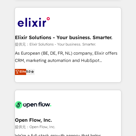
Manufacturing: ERP integrations; operational
applications of our solutions; Technical HubSpot
alignment 🛡️ Compliance & Data Considerations:
Consulting, Content Marketing, Growth-Driven
HIPAA-aware; CASL-compliant; GDPR-ready
Design, Migrations + Integrations. Mole Street’s
implementations where required 💡 Why 500+
mission is empowering others to realize their
Clients Choose Us: Elite Partner; technical, fast, and
greatness, which is achieved through creating
Elixir Solutions - Your business. Smarter.
built to scale.
absolute clarity, derived from a well-defined
提供元：Elixir Solutions - Your business. Smarter.
strategy, executed well, and reported on with clear
As European (BE, DE, FR, NL) company, Elixir offers
results. The culture is driven by core values; Joy, Grit,
CRM, marketing automation and HubSpot
Accountability, Curiosity, Authenticity, Growth
integration products and services to mid-market
Elite
5.0
Mindedness, and Clarity. We are driven to win for the
and enterprise customers. We ensure that your sales,
collective good of the company and its clientele, and
service and marketing department operates in the
dedicated to breaking the mold from the agency of
most effective way, while at the same time
the past into the consultancy of the future. Great
leveraging your commercial data for a fully
things are happening.
integrated buyers journey. Elixir is located in
Brussels, Munich "München", Cologne "Köln", Paris
and Amsterdam. Elixir is a first mover and leader
Open Flow, Inc.
when it comes to HubSpot sales and service
提供元：Open Flow, Inc.
implementations, highly renowned for our business
We’re a full-stack growth agency that helps