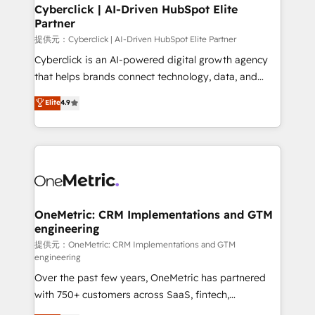
Cyberclick | AI-Driven HubSpot Elite
Partner
提供元：Cyberclick | AI-Driven HubSpot Elite Partner
Cyberclick is an AI-powered digital growth agency
that helps brands connect technology, data, and
creativity to achieve measurable results. Founded in
Elite
4.9
Barcelona and operating across Spain, LATAM, and
the UK, we support global companies in building
smarter marketing, sales, and customer success
strategies. As the only HubSpot Elite Partner in
Iberia (Spain & Portugal), we combine human insight
with intelligent automation to drive sustainable
growth. Our multidisciplinary team designs solutions
OneMetric: CRM Implementations and GTM
engineering
that simplify complexity, boost performance, and
turn innovation into real impact. 🌍 Highlights •
提供元：OneMetric: CRM Implementations and GTM
engineering
HubSpot Partner since 2012 • 2022 EMEA Impact
Over the past few years, OneMetric has partnered
Award: Best Integration • 150+ successful HubSpot
with 750+ customers across SaaS, fintech,
projects • Clients in 30+ industries • Proprietary
healthcare, real estate, and other industries. With
technology for integrations • Multilingual team: