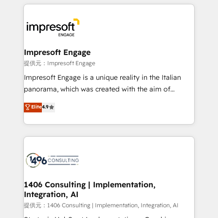
experiences. To us, technology is more than just
tech global congress). 👉 Ready to scale your
code; it’s about creating things that are useful, cool,
business with HubSpot? Let Cebra’s experts help
and—most importantly—simple. That’s why we lean
you grow faster, smarter, and with impact.
into bold ideas and shape them into thoughtful
products and strategies that actually make a
Impresoft Engage
difference.
提供元：Impresoft Engage
Impresoft Engage is a unique reality in the Italian
panorama, which was created with the aim of
putting Customer Experience at the center by
Elite
4.9
creating digital environments capable of integrating
people, processes and data. We offer the best
digital solutions on the market, ranging from CRM
processes and technologies to digital strategy, from
marketing automation to online and offline sales
processes through Customer Service Management,
allowing companies to optimize processes and meet
1406 Consulting | Implementation,
Integration, AI
the needs of the customer. We are part of Impresoft
Group, a group of specialized and complementary
提供元：1406 Consulting | Implementation, Integration, AI
companies that divide their offer into 4