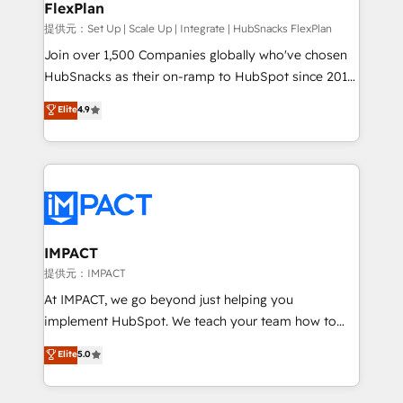
FlexPlan
people, exciting ideas and can-do mentality, we
ensure revenue growth on a daily basis. So tell us
提供元：Set Up | Scale Up | Integrate | HubSnacks FlexPlan
your challenge; our passionate and growth driven
Join over 1,500 Companies globally who've chosen
team of 100+ experts is ready for you! Driving digital
HubSnacks as their on-ramp to HubSpot since 2014
growth | www.brightdigital.com
Simple pay-as-you-go plans that accelerate value...
Elite
4.9
1️⃣ Set Up | Onboarding New or Check-fixing existing
HubSpot portals 2️⃣ Scale Up | 100% HubSpot Task
Execution... Global 24/7 ... All Experts 3️⃣ Integrate |
your entire Tech Stack with Custom Integrations
Slash months from your API Integration project... ⬅️
Click "Contact Business" ⬅️ to access 150+ Kickstart
Integration templates that put HubSpot in the center
IMPACT
of your tech stack, syncing... 🛍️ Shopify or
提供元：IMPACT
WooCommerce 💲 Stripe or Paypal 💰 Sage or
At IMPACT, we go beyond just helping you
Netsuite 🤖 Google or Microsoft ✍️ DocuSign or
implement HubSpot. We teach your team how to
PandaDoc 🌐 Avalara or Quaderno HubSnacks holds
master it. As the creators of the Endless Customers
Elite
5.0
the rare Advanced "Custom Integrations"
System™ (the next evolution of They Ask, You
Accreditation, securely sync data across... 🔄 any
Answer), we’re the only HubSpot partner built
apps, in any direction. Stuck on your old CRM..?