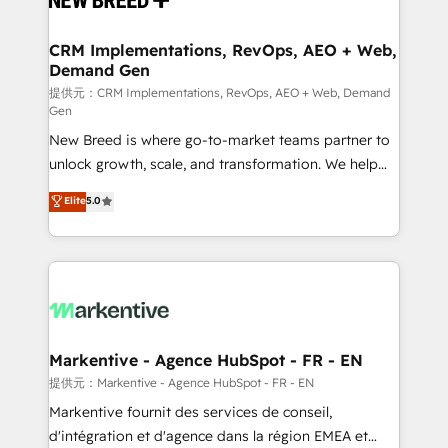
定の代行ではなく、設計の責任」を引き受け、部門横断
technical development team. - 19 HubSpot-certified
の統合・浸透・変革管理を実行します。 ▸ CMS戦略設
trainers to drive platform adoption. 📈 Revenue
CRM Implementations, RevOps, AEO + Web,
計・構築：リード獲得・CVR・SEOを前提にした情報設
Demand Gen
Generation - Full-funnel marketing and high-
計・導線設計・テンプレート設計をContent Hubで一体
performance advertising via Point Success Media. -
提供元：CRM Implementations, RevOps, AEO + Web, Demand
Gen
提供。 ▸ 既存CRM・MAからの移行支援：Salesforce・
Expert deployment of Breeze AI and custom agents
Marketo・Pardot等からの移行、カスタム設計、履歴
New Breed is where go-to-market teams partner to
to automate growth. 🏆 Elite Excellence - 8 platform
データ移行と活用設計まで。 ▸ AEO対応：ChatGPT・
unlock growth, scale, and transformation. We help
accreditations and deep HIPAA-compliance
Perplexity等のAI検索からの流入・引用を前提にコンテ
companies activate HubSpot’s AI-powered
expertise. - A team of 250+ experts dedicated to
Elite
5.0
ンツとサイト構造を最適化。 🏆 なぜ100incを選ぶの
customer platform and operationalize HubSpot’s
your resilient growth.
か？ ✓ HubSpot Eliteパートナー認定 ✓ HubSpotアワ
Loop Marketing framework through expert-led
ード受賞・HUGリーダー ✓ ISO27001:2022 /
services, smart agents, and purpose-built apps,
ISO9001:2015 取得 ✓ 400社以上の導入実績 ✓
tailored to your business. Together, we unlock
HubSpot大百科 出版 CRM・AI活用に関するご相談、現
results, fast. ⚙️CRM & RevOps: Align all Hubs to your
状整理の壁打ちなど、構想段階からお気軽にお問い合わ
buyer journey for clean data, scalability, & reporting.
せください。
🎯Demand Gen & ABM: Drive pipeline with inbound,
Markentive - Agence HubSpot - FR - EN
ABM, AEO, SEO, & paid media. 👩‍💻Web Design:
提供元：Markentive - Agence HubSpot - FR - EN
Build high-performing websites with UX, messaging,
Markentive fournit des services de conseil,
& conversion strategy that drive results. 🤖AI
d'intégration et d'agence dans la région EMEA et