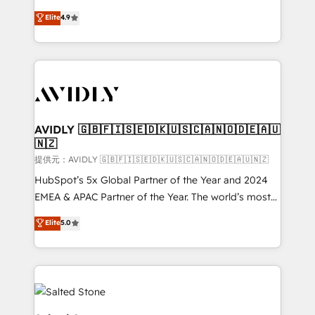
Strategy: Activate Breeze Agents, configure HubSpot
North America. Avec plus de 115 experts en
Elite
4.9
AI, & maximize AEO with tailored AI services. 🧩
marketing automation, Growth, Revops, CRM et
Integrations: Extend HubSpot with custom
webdesign. Markentive is both a consulting firm, a
integrations, hosting, & maintenance.
digital agency and an integrator. With over 115
experts in marketing automation, growth, revops,
CRM and webdesign (We focus on EMEA - USA
customers).
AVIDLY 🇬🇧🇫🇮🇸🇪🇩🇰🇺🇸🇨🇦🇳🇴🇩🇪🇦🇺
🇳🇿
提供元：AVIDLY 🇬🇧🇫🇮🇸🇪🇩🇰🇺🇸🇨🇦🇳🇴🇩🇪🇦🇺🇳🇿
HubSpot’s 5x Global Partner of the Year and 2024
EMEA & APAC Partner of the Year. The world’s most
experienced and fully accredited HubSpot Solutions
Elite
5.0
Partner. 🚀 With 2,750+ HubSpot projects delivered
and 370+ specialists across EMEA, APAC and NAM,
we de-risk complex CRM programmes and
accelerate ROI across every HubSpot Hub. 🧭 From
multi-region migrations to AI-powered automation,