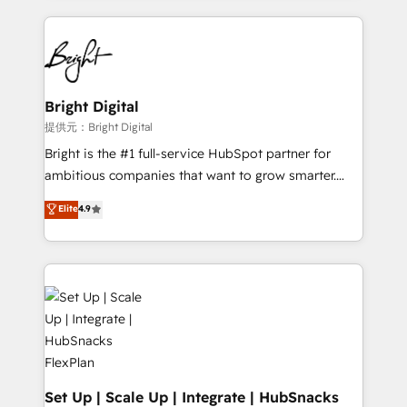
Growth-Driven Design Agency of the Year 🏆2015
automation, integration, and AI innovation to deliver
Became the 5th Agency to reach Diamond 🏆2014
lasting impact. We specialize in: • Turnkey and end-
HubSpot COS Performance Award 🏆2014 HubSpot
to-end HubSpot implementations • Onboarding for
COS Design Award 🏆2013 HubSpot Marketplace
Sales, Service, Marketing & Content Hubs • AI voice
Provider of the Year 🏆2011 Became a HubSpot
and chat agents, predictive automation, and smart
Bright Digital
Partner 📆Founded in 1997
workflows • Salesforce + HubSpot integration •
提供元：Bright Digital
RevOps and AI-driven sales enablement • Website
Bright is the #1 full-service HubSpot partner for
design and CMS development • ERP integration: SAP,
ambitious companies that want to grow smarter.
NetSuite, Microsoft Dynamics, … • Data cleansing
From HubSpot onboarding, to training, from
Elite
4.9
and CRM migration from any platform •
developing a new website to lead generation and
Client/member portals built on HubSpot • Custom
digital marketing; we do it all (and with great
and complex integrations: SAM.gov, GovWin,
results)! In short, our services include: - HubSpot
QuickBooks, PandaDoc, ClickUp, Shopify, Mapsly,
consultancy: onboarding, training, data migration -
WooCommerce, BuilderTrend, and more Experience
HubSpot development: websites, custom modules,
the difference — reach out to see how AI + HubSpot
integrations - Marketing & sales solutions: digital
can transform your business.
marketing, advertising, campaigns, content and
design We connect people, data and technology to
improve customer experiences. With our bright
Set Up | Scale Up | Integrate | HubSnacks