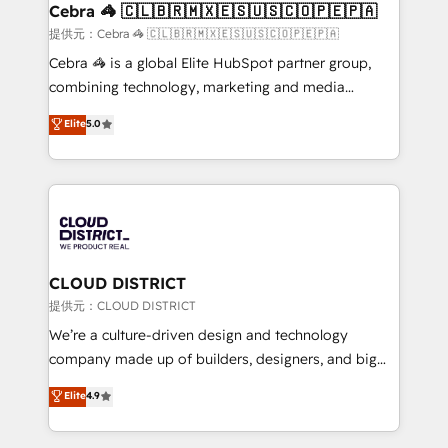
CS: 245% organic growth & +751% new visitors for a
Cebra 🦓 🇨🇱🇧🇷🇲🇽🇪🇸🇺🇸🇨🇴🇵🇪🇵🇦
full-funnel HubSpot project ✨ CS: 415% conversion
提供元：Cebra 🦓 🇨🇱🇧🇷🇲🇽🇪🇸🇺🇸🇨🇴🇵🇪🇵🇦
boost with a new HubSpot site Recognized leaders:
Cebra 🦓 is a global Elite HubSpot partner group,
🏆 HubSpot Platform Migration Impact Award 🏆
combining technology, marketing and media
Clutch HubSpot Global Leader 🏆 Finalist: HubSpot
expertise across Latin America and Southern
Elite
5.0
Inbound Campaign of the Year 🏆 Gold AVA Digital
Europe, with teams across 7 countries. Born in Chile,
Award for Best Website 🌟 Accreditations: CRM
we combine local insight with international reach to
Implementation, HubSpot Content Experience, CRM
help businesses grow through technology, creativity,
Data Migration & Custom Integration
AI and strategy. For over 12 years, we’ve delivered
500+ HubSpot implementations, building end-to-
end solutions that integrate CRM, AI automation,
inbound and loop marketing, content, and digital
CLOUD DISTRICT
creativity. Our multicultural team works in Spanish,
提供元：CLOUD DISTRICT
Portuguese, and English to design scalable strategies
We’re a culture-driven design and technology
that drive measurable growth. 🌎 Highlights: • 10+
company made up of builders, designers, and big
years as a HubSpot partner. • 2023 Impact Awards:
thinkers. We blend strategy, design, and
Elite
4.9
Platform Migration Excellence. • Top 3 Partner of the
development—always fueled by curiosity—to turn
Year LATAM 2022, 2023, 2024, 2025. • Partner of the
ideas, opportunities, and challenges into meaningful
Year 2024. • Organizer of Aliados.ai (AI, marketing &