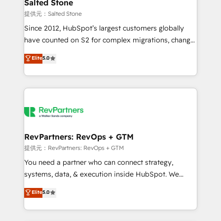
we turn complexity into clarity, human at global
Salted Stone
scale. 🏆 HubSpot’s CEO called us “the partner of the
提供元：Salted Stone
future.” Others agree it is proof of trust built through
Since 2012, HubSpot’s largest customers globally
measurable impact.
have counted on S2 for complex migrations, change
management, systems integration, and creative
Elite
5.0
solutions that deliver measurable impact and
transform brand experiences As one of the few full-
service creative agencies in the HubSpot
ecosystem, we blend strategy, technology, & award-
winning design to build scalable, globally
regionalized HubSpot websites, integrated
marketing campaigns, & RevOps frameworks that
RevPartners: RevOps + GTM
fuel long-term success We connect the entire
提供元：RevPartners: RevOps + GTM
customer lifecycle through seamless integrations,
You need a partner who can connect strategy,
ensure long-term adoption with change-
systems, data, & execution inside HubSpot. We
management programs, and align marketing, sales,
bridge the gap where most agencies fall short by
Elite
5.0
and service to drive sustainable growth With 6 key
combining GTM strategy with technical execution to
HubSpot accreditations and experience across
solve the right problem with the right solution. As the
hundreds of organizations in dozens of industries,