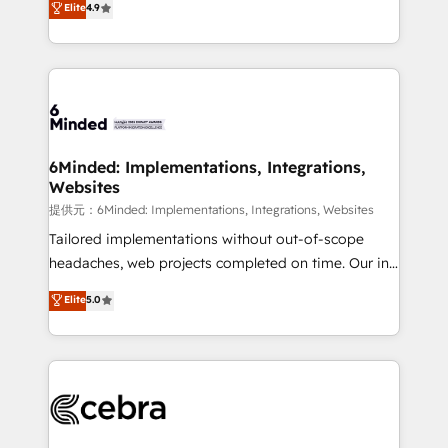
Elite
4.9
150+ HubSpot-certified experts, we deliver scalable
English, Spanish, Portuguese & Italian 👉 Grow
solutions to complex GTM and RevOps challenges.
smarter with AI and HubSpot.
Our Expertise 🔹 Onboarding & Implementation:
Accredited HubSpot Partner, ensuring smooth setup
tailored to your GTM motion. 🔹 Migrations:
Accredited HubSpot Partner, ensuring migration
from other CRMs to HubSpot without data loss or
6Minded: Implementations, Integrations,
Websites
downtime. 🔹 RevOps Strategy: Align teams,
processes, and data to drive revenue efficiency. 🔹
提供元：6Minded: Implementations, Integrations, Websites
Integrations: Connect HubSpot with your tech stack
Tailored implementations without out-of-scope
for better adoption. 🔹 Custom Solutions: Build
headaches, web projects completed on time. Our in-
tailored apps, workflows, and configurations. We are
house team of certified CRM architects, experts,
Elite
5.0
SOC 2 Type II and ISO 27001 certified, reinforcing
developers, designers, and marketers handles all
our commitment to data security and compliance. At
aspects of your HubSpot. ✨ 400+ global clients ✨
OneMetric, we help revenue teams focus on the
100+ seamless migrations from 15+ different CRMs
OneMetric that matters most: revenue.
✨ 100,000+ hours in HubSpot projects, 75+ full Hub
implementations, and 5,000+ pages ✨ CS: Clients
generating 7-digit MRR from inbound campaigns ✨