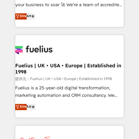
your business to soar 🚀 We’re a team of accredited
our AI governance framework, built on ISO 42001
HubSpot experts ready to help you. We can
Ready for the next step? Click the 👈 '𝗖𝗼𝗻𝘁𝗮𝗰𝘁
Elite
4.9
implement the platform into complex business
𝗯𝘂𝘀𝗶𝗻𝗲𝘀𝘀' button to get in touch (𝘸𝘦'𝘳𝘦 𝘴𝘶𝘱𝘦𝘳
environments, optimise what you've got and make
𝘳𝘦𝘴𝘱𝘰𝘯𝘴𝘪𝘷𝘦)
sure you can actually use it, build your website in
HubSpot or create an inbound marketing strategy
for you and execute it on HubSpot. We are on the
G-Cloud 14 CCS (Crown Commercial Service)
framework, meaning we've been accredited by
Fuelius | UK • USA • Europe | Established in
1998
HubSpot and vetted by the CCS, which means we
can support public sector companies as well the
提供元：Fuelius | UK • USA • Europe | Established in 1998
other ones listed in our profile. Our services: -
Fuelius is a 25-year-old digital transformation,
HubSpot implementation - HubSpot CMS website
marketing automation and CRM consultancy. We
build We can do lots of things. But everything we do
enable mid-market and enterprise clients to
Elite
5.0
is there for you to: - Grow revenue, and run your
maximise their return from digital and fuel their
business more efficiently - Build stronger
growth. We modernise platforms, streamline
relationships with customers - Make better
operations that are causing inefficiencies, improve
decisions with data - Find a new voice and reach
customer experiences, integrate systems, and
more people - Get the most out of your HubSpot