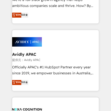
acumen, process (re-)design experience and a
ambitious companies scale and thrive. How? By
massive amount of success stories in this area. We
upgrading and streamlining every single revenue-
Elite
5.0
integrate HubSpot with complex solutions like SAP,
generating aspect of your business. We’re proud
MicroSoft, custom solutions,... Our company also has
HubSpot Elite Solutions Partners and devout CRM
strong experience with HubSpot CRM extension,
nerds who can harness HubSpot’s custom digital
mobile apps for Field Service Management and
tools to improve each touchpoint of your customer
Retail execution, CPQ, customer portals and
experience. Working hand-in-hand with your team,
HubSpot CMS developments. And we're champions
we’ll assemble a RevOps machine that drives more
when it comes to complex data migrations.
traffic, generates better leads and crushes your
Avidly APAC
revenue goals. We've worked with thousands of
提供元：Avidly APAC
HubSpot customers and we'd love to work with you
Officially APAC's #1 HubSpot Partner every year
too! Clients come to us for: Advanced CRM solutions
since 2019, we empower businesses in Australia,
System Integrations both Custom and Native to
New Zealand, and globally to realise their full
Elite
5.0
HubSpot Data System Migrations between systems
potential through enterprise HubSpot CRM
to HubSpot New lead generation strategies Time-
implementation. And we deliver best practice across
saving automations Fresh growth campaigns Robust
the whole HubSpot platform, covering marketing,
help desk Unified revenue operations Dynamic
sales, service, CMS and integrations. We work with
website development Award-winning creative
all businesses, from start-up to Enterprise, and have