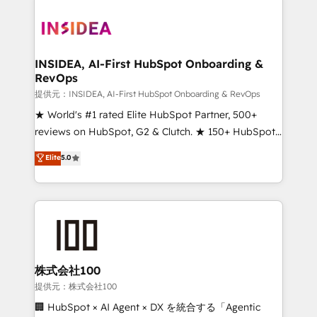
INSIDEA, AI-First HubSpot Onboarding &
RevOps
提供元：INSIDEA, AI-First HubSpot Onboarding & RevOps
★ World's #1 rated Elite HubSpot Partner, 500+
reviews on HubSpot, G2 & Clutch. ★ 150+ HubSpot
Certified Experts & Trainers across the team ★
Elite
5.0
1,500+ implementations across five continents ★ AI-
First, RevOps-led, Onboarding obsessed ★
Company of the Year 2024/25 INSIDEA helps
growing companies turn HubSpot into a revenue
engine. We onboard your team, migrate your data,
and build AI-powered workflows that drive adoption
from week one, in your time zone. What we do ➤
株式会社100
Onboarding: Live in weeks, with workflows built
提供元：株式会社100
around your business, not a template. ➤ Migration:
🏢 HubSpot × AI Agent × DX を統合する「Agentic