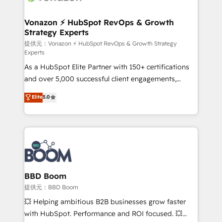
startups florissantes. Nos 3 grandes expertises sont :
➤ L’intégration de CRM et de méthodologie RevOps
Vonazon ⚡ HubSpot RevOps & Growth
Strategy Experts
pour aligner les équipes marketing, commerciales et
support client (data migration, synchronisation API,
提供元：Vonazon ⚡ HubSpot RevOps & Growth Strategy
Experts
audit et maintenance) ➤ La création de sites internet
As a HubSpot Elite Partner with 150+ certifications
de conversion qui transforment les visiteurs en
and over 5,000 successful client engagements,
opportunités d'affaires ➤ La mise en place de
Vonazon turns marketing complexity into
stratégies d'acquisition marketing (SEO, SEA,
Elite
5.0
measurable, scalable growth. From onboarding to
inbound, automatisation marketing, ABM, IA,
enterprise-grade campaigns, our in-house team
emailing) Informations clés : - 10 ans d'expérience -
builds scalable strategies that drive long-term
100+ intégrations CRM HubSpot réussies - 40
revenue. ⚙️ HubSpot Integration & Optimization •
experts conseil - 150 certifications HubSpot
Seamless CRM, CMS, and automation setup •
cumulées
Complex platform migrations and data cleanups •
Custom APIs and third-party integrations 📈 End-to-
BBD Boom
End Revenue Acceleration • Lifecycle marketing and
提供元：BBD Boom
pipeline growth programs • Sales enablement tools
💥 Helping ambitious B2B businesses grow faster
and CRM optimization • Retention strategies with
with HubSpot. Performance and ROI focused. 💥
customer journey mapping 🏅 Elite-Level HubSpot