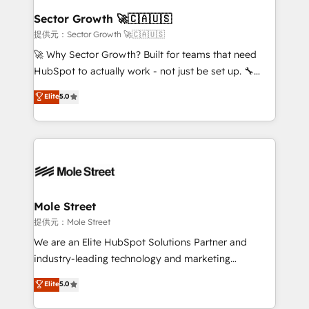
líder no ranking global de sucesso do cliente da
Implementation Certified Partner and we contribute
Sector Growth 🚀🇨🇦🇺🇸
HubSpot.
to their advisory council. We strive to do 'good work
提供元：Sector Growth 🚀🇨🇦🇺🇸
with good people' and have worked with incredible
🚀 Why Sector Growth? Built for teams that need
brands. You can see some of them on our website,
HubSpot to actually work - not just be set up. 🔧
along with plenty of case studies.
HubSpot Experts: Onboarding, migrations,
Elite
5.0
automation, and training built for adoption. ⚡ Highly
Technical Execution: ERP, EMR and Custom
Integrations; complex builds delivered in weeks, not
months. 🤖 AI Consulting & Agents: AI-powered
workflows; automation agents; process optimization
inside HubSpot. 🏆 Industry Experience: 🏥
Healthcare: HIPAA implementations; secure data
Mole Street
workflows 💼 Financial Services: compliant
提供元：Mole Street
workflows; audit-ready reporting ⚖️ Legal: client
We are an Elite HubSpot Solutions Partner and
intake; pipeline and document workflows 🛒 E-
industry-leading technology and marketing
Commerce: Shopify, WooCommerce; lifecycle and
consultancy. Our focus is on enterprise and mid-
Elite
5.0
revenue automation 🏢 Real Estate: deal pipelines;
market B2B companies globally that want a strategic
portfolio and lifecycle management 🏭
approach to execute their goals through creative