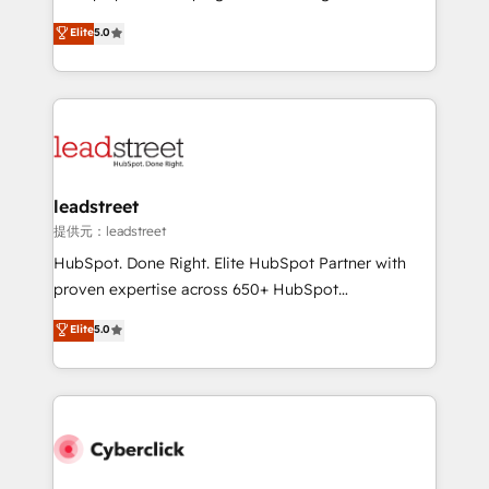
most out of their HubSpot experience operating in
grow with clarity, confidence, and intelligence.
Elite
5.0
the United States, EU, UAE, Mexico and Latin
Operating across the UK, Netherlands, Ireland, and
America. From casual user to super fan: make
Canada, we’ve delivered thousands of successful
HubSpot an experience you LOVE!
HubSpot projects for mid-market and enterprise
clients worldwide, with over 10 years experience. We
combine HubSpot, data, and AI to design connected
go-to-market systems that align people, process,
and technology for predictable, scalable revenue
leadstreet
growth. Our expertise spans RevOps, CRM and data
提供元：leadstreet
architecture, AI enablement, and strategic marketing,
HubSpot. Done Right. Elite HubSpot Partner with
delivered through our proprietary FLAIR framework
proven expertise across 650+ HubSpot
for responsible AI adoption. As a HubSpot Elite
implementations. With 12+ years of HubSpot
Elite
5.0
Partner and ISO 27001:2022 certified consultancy,
experience, we help you use the HubSpot platform
we blend strategy, creativity, and technology to help
to its fullest capacity, improve your current HubSpot
organisations scale smarter and grow stronger.
website, or build your new one.