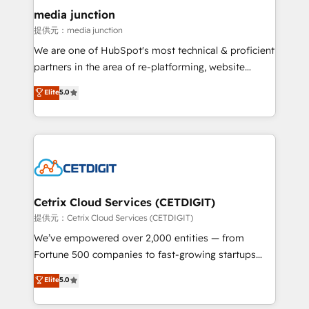
Mexico, USA, and Portugal—we've executed over a
media junction
hundred successful operations. Our approach,
提供元：media junction
rooted in RevOps principles, integrates analysis,
We are one of HubSpot's most technical & proficient
training, planning, and qualification. Leveraging
partners in the area of re-platforming, website
technology, data analytics, CRM optimization, and
design & development. We specialize in multi-hub
Elite
5.0
inbound marketing tactics, we focus on
implementations for mid-market & enterprise
understanding, nurturing, and converting leads.
companies. We are woman-owned, powered by
Partner with us to unlock your business's full
coffee, and we ❤️ dogs. We produce award-winning
potential and achieve sustained growth in today's
work for our clients. 🏆2023 Technical Expertise
competitive market.
Impact Award 🏆2022 Technical Expertise Impact
Award 🏆2022 Platform Migration Excellence Impact
Award 🏆2020 Elite Solutions Partner 🏆2019
Cetrix Cloud Services (CETDIGIT)
Integrations HubSpot Impact Award 🏆2019
提供元：Cetrix Cloud Services (CETDIGIT)
Marketing Enablement HubSpot Impact Award 🏆
We’ve empowered over 2,000 entities — from
2018 Website Design HubSpot Impact Award 🏆2017
Fortune 500 companies to fast-growing startups
Website Design HubSpot Impact Award 🏆2016
and nonprofits — to streamline operations, scale
Elite
5.0
Growth-Driven Design Agency of the Year 🏆2016
revenue, and unlock the full potential of HubSpot.
Sales Enablement HubSpot Impact Award 🏆2015
With deep technical and industry expertise, we fuse