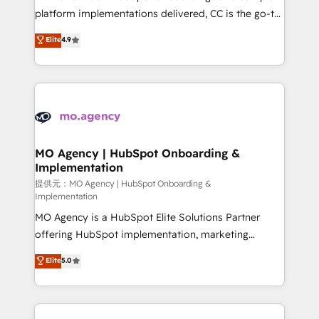
you like support in deploying your inbound
platform implementations delivered, CC is the go-to
marketing strategy? We'll provide support tailored
Elite Solutions Partner for businesses ready to
Elite
4.9
to your needs and sales objectives. With 125+
migrate, replatform, and scale smarter. We specialize
certifications, we are part of the most certified
in high-impact CRM and CMS migrations and
Canadian agencies, and we both hold Onboarding
onboarding from platforms like Salesforce, NetSuite,
Accreditations. Based in Canada (coast to coast), our
Zoho, Pardot, Marketo, Microsoft Dynamics, Wix,
services are offered in both English & French.
WordPress and legacy CRMs, turning fragmented
systems into unified, growth-ready HubSpot
architectures that accelerate revenue operations and
MO Agency | HubSpot Onboarding &
Implementation
performance. - Multi-object CRM migration, cleanup,
and implementation. - Pre-built and custom
提供元：MO Agency | HubSpot Onboarding &
Implementation
integrations across your full tech stack. - Custom
MO Agency is a HubSpot Elite Solutions Partner
object setup, CMS builds, and full-funnel automation.
offering HubSpot implementation, marketing
- Dashboards, lifecycle campaigns, and lead
automation, CRM and RevOps consulting, B2B SEO,
nurturing sequences. - Cross-hub setup across
Elite
5.0
paid media, content marketing, AEO and GEO (AI
Marketing, Sales, Operations, and Service Hubs. -
search optimisation), and HubSpot Content Hub and
Ongoing optimization, managed support, and
WordPress development. We work with enterprise
scalable retainers. Let’s make HubSpot your most