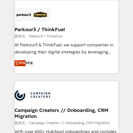
specialize in crafting high-performance growth
strategies that integrate data-driven marketing,
automation, and revenue intelligence to help
companies scale faster and smarter. 🔹 BOOMS:
Parkour3 / ThinkFuel
Demand generation for all your buyers With BOOMS,
提供元：Parkour3 / ThinkFuel
you invest in 100% of your buyers, accelerating your
At Parkour3 & ThinkFuel, we support companies in
growth and positioning yourself as an undisputed
developing their digital strategies by leveraging
leader. 🔹 BOOST: Optimize your digital
technologies and automating their marketing and
Elite
4.9
transformation process A methodology designed to
sales processes to generate growth. Our offer spans
implement HubSpot effectively and optimize your
from Strategy to Operations. We specialize in CRM
digital processes. 🔹 Trusted by Industry Leaders
onboarding and implementation, web design, sales
With an average rating of 4.9/5 and a proven track
& marketing automation, and digital marketing. With
record of business transformation, our growth-first
extensive experience working with tech companies
approach has helped brands dominate their
and manufacturers since 2002, we are committed to
markets.
empowering our clients and developing their
Campaign Creators // Onboarding, CRM
Migration
autonomy. Get to grips with HubSpot through
guided implementation and seamless integration of
提供元：Campaign Creators // Onboarding, CRM Migration
the CRM platform into your digital ecosystem. Would
With over 600+ HubSpot onboardings and complex