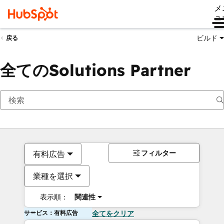
メ
ュ
ビルド
戻る
全てのSolutions Partner
フィルター
有料広告
業種を選択
表示順：
関連性
サービス：有料広告
全てをクリア