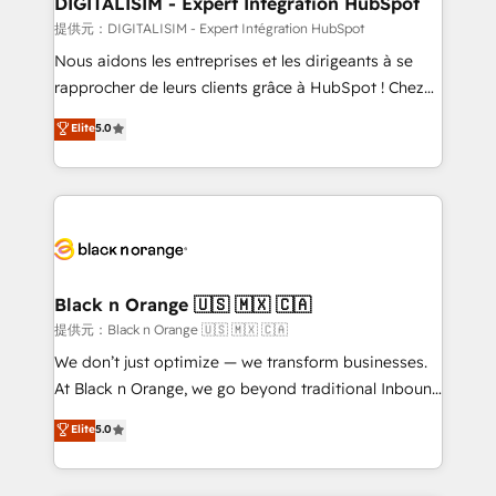
DIGITALISIM - Expert Intégration HubSpot
team (50+), we work with reputable companies in
提供元：DIGITALISIM - Expert Intégration HubSpot
B2B sectors such as manufacturing, SaaS and
Nous aidons les entreprises et les dirigeants à se
business services. We prepare a customized
rapprocher de leurs clients grâce à HubSpot ! Chez
business case that demonstrates the value and
DIGITALISIM, nous avons l'intime conviction que la
Elite
5.0
impact of your digital transformation, including a
réussite des entreprises passe par l’innovation web,
detailed financial rationale with a focus on ROI and
le marketing digital, et la relation client ! C'est
TCO. As a trusted extension of your team, we
pourquoi, nos experts sont à la fois capables de
believe in the power of partnership. Together, we
gérer votre projet de création de site internet, votre
embark on a transformational journey that sets your
référencement, votre stratégie digitale et le pilotage
business up for long-term success. Unlock your
et l'intégration d'HubSpot ! Les grandes phases d'un
business. If not now, when?
projet HubSpot avec DIGITALISIM : 🧽 Nettoyage,
Black n Orange 🇺🇸 🇲🇽 🇨🇦
migration et intégration des bases de données. 🚀
提供元：Black n Orange 🇺🇸 🇲🇽 🇨🇦
Développement des interfaces avec vos logiciels
We don’t just optimize — we transform businesses.
métiers ⚙️ Configuration de la plateforme HubSpot
At Black n Orange, we go beyond traditional Inbound
📈 Configuration de rapports et tableaux de bord 🤝
Marketing with our exclusive methodologies:
Elite
5.0
Book Process & Guidelines utilisateurs 🎓
BOOMS and BOOST. Together, they form a powerful
Formations des utilisateurs
combination that has driven success for over 800
businesses worldwide. As Elite HubSpot Partners, we