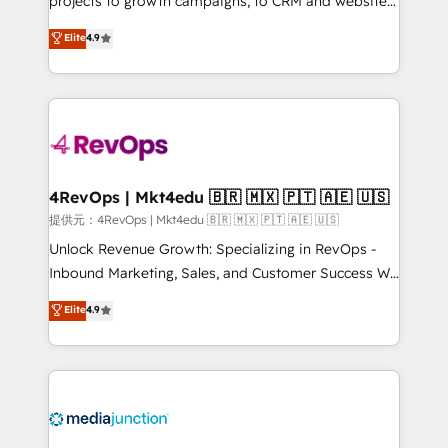
projects to growth campaigns, to CRM and websites.
HubSpot experts backed by over 10+ years of
Hire an agency that's experienced in every inch of
Elite
4.9
HubSpot experience ✔️Flexible pricing models —
HubSpot and willing to work hand-in-hand with your
Hourly-fee (assigned one Dedicated HubSpot
team to simplify the complex and build a better
Admin); Monthly-fee (HubSpot Admin + Project
experience for your team and customers.
Manager); and Fixed Project Cost (as per
requirement). ✔️Helped over 25,000+ customers so
far with our HubSpot solutions. ✔️Bespoke apps &
on-demand bundle services. Connect with us today!
4RevOps | Mkt4edu 🇧🇷 🇲🇽 🇵🇹 🇦🇪 🇺🇸
提供元：4RevOps | Mkt4edu 🇧🇷 🇲🇽 🇵🇹 🇦🇪 🇺🇸
Unlock Revenue Growth: Specializing in RevOps -
Inbound Marketing, Sales, and Customer Success We
specialize in driving revenue growth for companies
Elite
4.9
across industries through tailored marketing, sales,
and customer success strategies, utilizing RevOps
methodologies. As Latin America's largest HubSpot
partner and a global leader in education market, we
offer unparalleled insights. Operating in five
countries—Brazil, UAE (Abu Dhabi/Dubai/Sharjah),