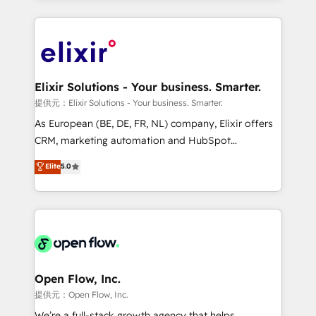
Manufacturing: ERP integrations; operational
applications of our solutions; Technical HubSpot
alignment 🛡️ Compliance & Data Considerations:
Consulting, Content Marketing, Growth-Driven
HIPAA-aware; CASL-compliant; GDPR-ready
Design, Migrations + Integrations. Mole Street’s
implementations where required 💡 Why 500+
mission is empowering others to realize their
Clients Choose Us: Elite Partner; technical, fast, and
greatness, which is achieved through creating
Elixir Solutions - Your business. Smarter.
built to scale.
absolute clarity, derived from a well-defined
提供元：Elixir Solutions - Your business. Smarter.
strategy, executed well, and reported on with clear
As European (BE, DE, FR, NL) company, Elixir offers
results. The culture is driven by core values; Joy, Grit,
CRM, marketing automation and HubSpot
Accountability, Curiosity, Authenticity, Growth
integration products and services to mid-market
Elite
5.0
Mindedness, and Clarity. We are driven to win for the
and enterprise customers. We ensure that your sales,
collective good of the company and its clientele, and
service and marketing department operates in the
dedicated to breaking the mold from the agency of
most effective way, while at the same time
the past into the consultancy of the future. Great
leveraging your commercial data for a fully
things are happening.
integrated buyers journey. Elixir is located in
Brussels, Munich "München", Cologne "Köln", Paris
and Amsterdam. Elixir is a first mover and leader
Open Flow, Inc.
when it comes to HubSpot sales and service
提供元：Open Flow, Inc.
implementations, highly renowned for our business
We’re a full-stack growth agency that helps