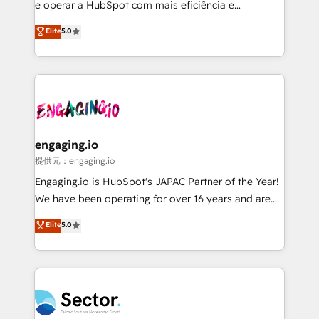
media, and AI voice to drive pipeline. 🤖 AI Custom
e operar a HubSpot com mais eficiência e
Agent Development Deploy AI agents for
previsibilidade de receita. Combinamos Revenue
Elite
5.0
prospecting, follow-ups, service triage, and
Operations (RevOps) e Inteligência Artificial para
knowledge retrieval—built in HubSpot. ⚡ Fast-Track
estruturar processos integrar sistemas organizar
& Growth-Track Services Fast-Track: Rapid HubSpot
dados e automatizar operações. O objetivo é
onboarding in weeks Growth-Track: Unlock
transformar a HubSpot em um verdadeiro sistema
advanced optimization & adoption 📍 São Paulo, BR
operacional de receita conectando equipes
• Des Moines, IA • New York, NY
tecnologia e dados em uma operação integrada.
Também somos distribuidores oficiais da HubSpot
engaging.io
e de mais de 150 softwares globais permitindo
提供元：engaging.io
contratar e pagar a HubSpot em reais com nota
Engaging.io is HubSpot's JAPAC Partner of the Year!
fiscal no Brasil e gerar economia de até 50% na
We have been operating for over 16 years and are
contratação de softwares internacionais.
one of HubSpot's most experienced and technically
Elite
5.0
Oferecemos ainda agentes de IA especializados em
capable Agency Partners globally. We specialise in
HubSpot que automatizam tarefas executam rotinas
complex CRM migrations, implementations,
no CRM e mantêm os dados organizados, como um
integrations, custom CMS portal development,
especialista operando a plataforma 24/7. Hoje 300+
design & UX for mid to large to multi national
empresas em 13 países utilizam a Nexforce. Somos
businesses. Our teams are based in North America
a maior parceira da HubSpot na América Latina e
and APAC. We are HubSpot's top-ranked Advanced