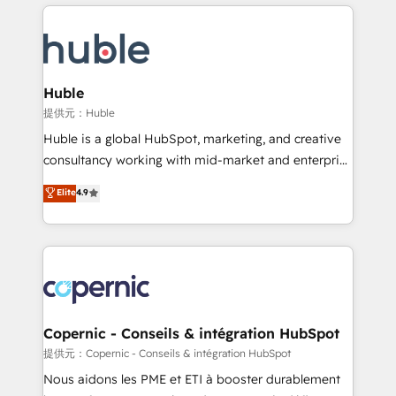
entirely around coaching and training. That means
Migrate | seamlessly off your old CRM onto a clean
we don’t do the work for you; we help you build the
new HubSpot portal with Advanced Website and
skills, processes, and internal team you need to
CRM Migrations using our in-house "HubScrub" Tool.
attract the right buyers, close deals faster, and grow
without outside dependencies. You’ll learn how to: •
Huble
Set up, audit, and organize your HubSpot portal •
提供元：Huble
Get your sales team fully using HubSpot • Track
Huble is a global HubSpot, marketing, and creative
pipeline and revenue across the entire buyer journey
consultancy working with mid-market and enterprise
• Build an in-house marketing team that drives
businesses. We go beyond implementation, shaping
Elite
4.9
growth • Create content and videos that attract
the strategy, processes, and teams that turn
buyers • Use AI to scale smarter Our coaching-led
HubSpot into a genuine growth engine. Named
approach works best for companies that are done
HubSpot's Global Partner of the Year in 2024,
with outsourcing and ready to build something that
consistently ranked among their top 5 partners
lasts. So if you're ready to become the most trusted
worldwide, and with over 15 years in the ecosystem,
voice in your market, let’s talk.
Huble has built a track record that speaks for itself.
One company, one operating model, delivering
Copernic - Conseils & intégration HubSpot
across offices and consulting teams in the UK, USA,
提供元：Copernic - Conseils & intégration HubSpot
Canada, Germany, France, Belgium, Singapore, and
Nous aidons les PME et ETI à booster durablement
South Africa. Certified compliant with ISO/IEC