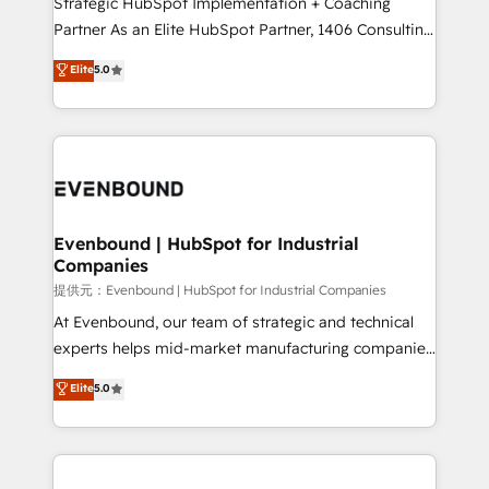
Strategic HubSpot Implementation + Coaching
Competence Centers: Smart Manufacturing,
Partner As an Elite HubSpot Partner, 1406 Consulting
Customer First, Enabling Technologies & Security.
helps mid-market revenue teams transform how
Elite
5.0
The synergies generated by these integrations,
they sell, market, and serve. We don't just build your
together with the combination of talents, skills,
HubSpot—we teach your team to own it, then stay
solutions and services, have allowed the group to
to help you keep winning. What We Do ⚙️ CRM
build an unrivaled offering portfolio on the market
Implementations across Marketing, Sales, Service,
to accompany companies on their digital
Data & Content 📈 Sales & Marketing Alignment +
transformation journey.
Revenue Team Enablement 🤖 Breeze AI & Custom
Agent Creation 🔄 Custom Integrations & Data
Evenbound | HubSpot for Industrial
Companies
Migration Why 1406 We become part of your team.
Your team learns while we build. We fix what others
提供元：Evenbound | HubSpot for Industrial Companies
broke. Built for mid-market reality—practical
At Evenbound, our team of strategic and technical
solutions that work with your actual headcount and
experts helps mid-market manufacturing companies
constraints. By the Numbers 🏆 Top 1% of all
achieve real growth. We specialize in delivering
Elite
5.0
HubSpot partners 🔄 Top 5% globally in client
tailored solutions that drive results by leveraging
retention 📅 8+ years of consistent results since 2017
HubSpot’s platform and data to fuel success.
Who We Serve Revenue teams, marketing leaders,
Technical Solutions: - HubSpot Technical Consulting -
and sales ops at mid-market companies ready to
HubSpot CRM Implementation - HubSpot