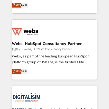
BBD Boom is the HubSpot partner that can help you
Elite
5.0
Execution • 750+ onboardings and 2,000+
to HubSpot Better. We work with your teams to
implementations • Deep expertise across marketing,
solve all your HubSpot challenges and improve user
sales, and service hubs • Built-in flexibility for
adoption, sales process and marketing results.
startups to global brands
Services 📚 Onboarding your team to HubSpot for
the first time 🔧 Designing and optimising your
HubSpot set-up for better results 🌐 Website design
and build using HubSpot 🔌 Integrating HubSpot
Webs, HubSpot Consultancy Partner
with other systems 🎓 Training your teams to be
提供元：Webs, HubSpot Consultancy Partner
HubSpot pros 📊 Lead generation services using
Webs, as part of the leading European HubSpot
HubSpot Why us? - SIX HubSpot Accreditations -
platform group of 150 Fte, is the trusted Elite
awarded by HubSpot after a rigorous process for
HubSpot CRM Partner offering you a roadmap on
Elite
4.8
CRM, Solutions Architecture, Onboarding , Data
maximizing EBITDA and achieving Commercial
Migration, Custom Integration & Platform
Excellence. With our targeted processes, we
Enablement -Onboarded over 500 businesses to
strengthen your digital transformation and minimize
HubSpot -Top 1% of partners worldwide -In-house
costs. As HubSpot's Advanced Accredited CRM
team of 25+ experts Contact us today to help you
Implementation partner, we provide expertise to
get more from your investment in HubSpot.
drive your business forward. Since 2015 we are fully
www.bbdboom.com
dedicated to HubSpot and with an experienced