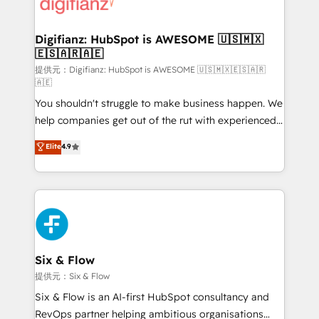
supercharge revenue operations Key services: • CRM
investment
Implementation • Systems Integration • Digital
Transformation / Web Development • RevOps &
Digifianz: HubSpot is AWESOME 🇺🇸🇲🇽
🇪🇸🇦🇷🇦🇪
Sales Consulting • Marketing Automation What
makes us different? 🚀 Top 0.5% of global HubSpot
提供元：Digifianz: HubSpot is AWESOME 🇺🇸🇲🇽🇪🇸🇦🇷
🇦🇪
agencies ⚙️ The strongest technical ability and
You shouldn't struggle to make business happen. We
integration capabilities 💼 Consultative, long-term
help companies get out of the rut with experienced,
partners who will embed ourselves into your
process-oriented teams implementing HubSpot
business, processes and systems 🏢 We specialise in
Elite
4.9
Marketing, Sales, Service, CMS and Operations Hub,
working with mid-market and enterprise
so selling and actually engaging with your customers
organisations, global organisations and those with
feels easy and pain-free. We are a top ranked
complex use cases 🏆 CRM Implementation,
HubSpot Elite Partner, winner of Rookie of the Year
Platform Enablement, Custom Integration and
and Customer First Awards, 4.9/5 rating in HubSpot
Onboarding Accredited 🔐 ISO27001 & ISO9001
Reviews and 4.9/5 rating in Clutch Reviews. Digifianz
Certified
helps the following industries: logistics & 3PL, home
Six & Flow
improvement & construction, branding and
提供元：Six & Flow
commercialization, real estate, health, education,
Six & Flow is an AI-first HubSpot consultancy and
SaaS, Software Dev & IT and consulting, make the
RevOps partner helping ambitious organisations