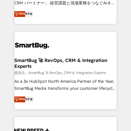
Move from any legacy CRM. Zero downtime, full data
CRM パートナー」 経営課題と現場業務をつなぐAIネイ
integrity. ➤ Implementation: Configure HubSpot to
ティブ・エージェンシーとして、HubSpot Eliteの実装
Elite
4.9
run your revenue process. Sales, marketing, and
力で顧客フロント業務を再設計します。 💡 100inc は何
service wired together. ➤ AI and Integrations: Layer
をする会社か？ HubSpotを共通基盤に、AIエージェン
Breeze AI, custom agents, and APIs to remove
トを組み込んだ顧客フロント業務（マーケティング・営
manual work. ➤ Ongoing Management: Monthly
業・CS）を組織全体で設計・実装する日本のAIネイテ
tune-ups, feature rollouts, adoption coaching. Buying
ィブ・エージェンシーです。事業部・グループ会社・部
HubSpot, switching to it, or reviving a stale portal?
門が分立する組織で、データと業務プロセスのサイロ化
We are built for the work.
を、CRMを軸とした全社共通基盤に再構築します。意
SmartBug 🚀 RevOps, CRM & Integration
Experts
思決定者・PMO・現場担当者に並走します。 1️⃣
HubSpot導入・活用支援 顧客データの一元化から、
提供元：SmartBug 🚀 RevOps, CRM & Integration Experts
GTMの見える化・自動化まで。全Hub統合運用、デー
As a 3x HubSpot North America Partner of the Year,
タ品質設計、グループ横断のCRM統合に対応します。
SmartBug Media transforms your customer lifecycle
2️⃣ AIエージェント組織構築 営業・マーケティング業務
into a revenue engine. Our unified ecosystem
Elite
5.0
の一部をAIが自律実行する組織への移行を設計・実装。
includes specialized divisions Globalia (AI &
Breeze・Claude等をHubSpotと連携させ、役割定義・
Software) and Point Success Media (Paid Media),
運用ルール・成果指標まで含めて設計します。 3️⃣ 全社
making this the official home for all three brands. 🔄
DX × AI推進のPMO伴走支援 複数部門をまたぐDX×AI変
Implementation & Integration - Seamless migrations
革を、構想から実装・定着までPMOとして主導。「設
and system integrations powered by Globalia’s