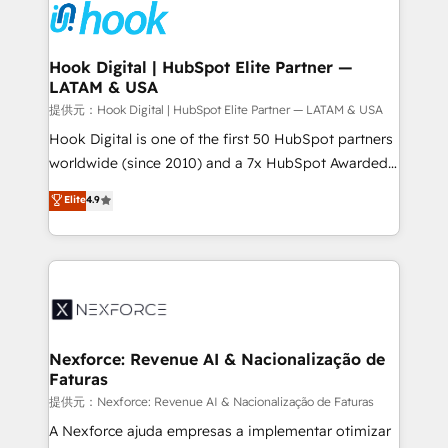
move beyond spreadsheets into unified systems
Onboarding - Data Migration & Integrations -
that drive real business results.
Technical Audit & Optimization Strategic Solutions: -
Revenue Operations - Inbound Marketing -
Hook Digital | HubSpot Elite Partner —
LATAM & USA
Outbound Marketing - HubSpot CMS Website
Design & Development We empower our clients to
提供元：Hook Digital | HubSpot Elite Partner — LATAM & USA
reach their full potential by providing transparent,
Hook Digital is one of the first 50 HubSpot partners
relationship-driven support. With over 300 HubSpot
worldwide (since 2010) and a 7x HubSpot Awarded
certifications and accreditations, we deliver both the
Elite Partner. With 500+ projects across the U.S.,
Elite
4.9
technical know-how and strategic guidance you
Brazil, and LATAM, we combine global expertise with
need to succeed.
regional experience. Today, we are Brazil’s largest
HubSpot Elite Partner—trusted by companies across
the Americas to scale smarter. ⚙️ CRM
Implementation & Migration Onboarding across all
Hubs, plus migrations from Salesforce, Pipedrive, RD
Station, Freshdesk, Intercom, and more. Custom
Nexforce: Revenue AI & Nacionalização de
Faturas
objects, automations, and integrations built for
growth. 🚀 AI-Driven GTM Orchestration Unify
提供元：Nexforce: Revenue AI & Nacionalização de Faturas
HubSpot with LinkedIn, WhatsApp, email, paid
A Nexforce ajuda empresas a implementar otimizar