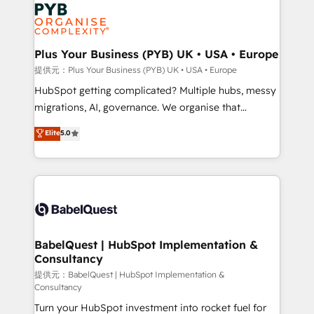
and growth-led companies across technology,
powerful growth engine. Built to convert, scale, and
professional services, financial services and
drive results.
industrial sectors. Offices in Johannesburg, Cape
Town, Dubai & London. 500+ HubSpot CRM
Plus Your Business (PYB) UK • USA • Europe
implementations delivered. AI visibility coverage
提供元：Plus Your Business (PYB) UK • USA • Europe
across ChatGPT, Claude, Perplexity, Gemini and
HubSpot getting complicated? Multiple hubs, messy
Google AI Overviews. HubSpot Impact Award -
migrations, AI, governance. We organise that
Customer First HubSpot Impact Award - Integrations
complexity, so your team can put HubSpot to work...
Elite
5.0
Innovation HubSpot Impact Award - Platform
Welcome to our Profile! We help with: • CRM
Migration Excellence HubSpot Impact Award -
implementation, reports, workflows, and team
Platform Excellence 40+ full-time HubSpot
training • CRM migration from Salesforce, Pipedrive,
professionals. 100s of certifications and
Dynamics and others • Technical projects including
accreditations with HubSpot.
custom API integrations with ERP (and other
systems) • AI governance for HubSpot-centred
operations A little about us: • Boutique 'Elite' team of
BabelQuest | HubSpot Implementation &
Consultancy
12 • 150+ clients across Sales Hub, Marketing Hub,
Service Hub, Data Hub and CMS • ISO/IEC
提供元：BabelQuest | HubSpot Implementation &
Consultancy
27001:2022, ISO 9001:2015, and ISO 42001:2023
Turn your HubSpot investment into rocket fuel for
certified - the AI management standard • GuardHub: