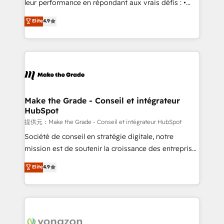
leur performance en répondant aux vrais défis : •
27001:2022 and ISO 9001:2015 across all seven
Intégration de HubSpot avec d’autres outils (ERP,
Elite
4.9
international offices and 175+ employees.
téléphonie, etc.) • Alignement des équipes grâce à un
outil et des données partagées • Amélioration de la
collecte et de l’analyse des données pour des
décisions éclairées • Optimisation de l’efficacité et
de la productivité des équipes Notre équipe de 30
consultants certifiés HubSpot aborde chaque projet
avec un engagement total, alignant processus
Make the Grade - Conseil et intégrateur
HubSpot
métiers et technologie, et guidant vos équipes à
travers le changement, tout en centrant vos objectifs
提供元：Make the Grade - Conseil et intégrateur HubSpot
d’entreprise. Grâce à une méthodologie éprouvée
Société de conseil en stratégie digitale, notre
auprès de plus de 400 clients, nous comprenons
mission est de soutenir la croissance des entreprises
rapidement vos enjeux et intégrons parfaitement
B2B à travers l’acquisition de nouveaux clients,
Elite
4.9
HubSpot dans votre organisation. Pour toute
l'intégration CRM et le développement des revenus
question technique ou besoin de structuration de
auprès de vos comptes existants. En France et à
votre projet HubSpot, contactez notre équipe pour
l'international, nous travaillons avec des ETI
un échange dédié.
ambitieuses, des grands groupes voulant aller au-
delà d’une simple transformation digitale et des