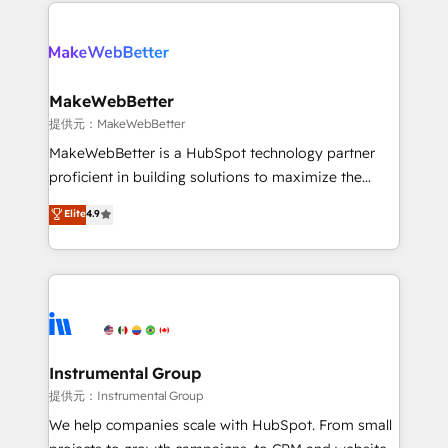
only firm in the world to hold Elite Partner
there’s a good chance one of our globally integrated
Accreditations with both HubSpot and Clay, our
teams has worked with clients just like you Let’s
clients gain a unique advantage in CRM architecture,
explore whether S2 is the partner you’ve been
pipeline generation, data intelligence, and go-to-
looking for...and get your next big initiative moving!
market execution. Why B2B Businesses Choose RP: -
MakeWebBetter
Secure: Soc2 compliant 🛡️ - Pricing: Implementations
提供元：MakeWebBetter
starting at $1,5k 💵 - Speed: Launch in 14 days ⚡ -
MakeWebBetter is a HubSpot technology partner
Global: 75+ RPers across five continents 🌐 - Scale:
proficient in building solutions to maximize the
Largest organically grown & fastest tiering Elite
operational efficiency of HubSpot. The fastest-
Elite
4.9
HubSpot Partner 🪴 - Sales Hub: More
growing tech-enabler & facilitator, MakeWebBetter,
implementations than any other Partner 💻 -
hands you the blend of HubSpot expertise &
Migrations: We convert Salesforce addicts to
eminent solutions & integrations. Trust us to
HubSpot evangelists 🧡 Don't hire a marketing
streamline your HubSpot experience. 🚀HubSpot
agency for an Ops problem. Don't hire a technical
Elite Partners with 10+ years of HubSpot experience
agency for a growth problem. Hire a partner built to
🤝HubSpot Premier Integration partner 🤝Google
solve both.
Premier Partner 2023 🌟5 HubSpot Accreditations 🌟
Instrumental Group
Won HubSpot Theme Challenge 2021 🌟INBOUND’19
提供元：Instrumental Group
HubSpot Rising Star Why us? Harnessing the full
We help companies scale with HubSpot. From small
potential of the powerful HubSpot CRM. ✔️A team of