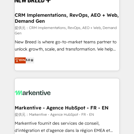
定の代行ではなく、設計の責任」を引き受け、部門横断
technical development team. - 19 HubSpot-certified
の統合・浸透・変革管理を実行します。 ▸ CMS戦略設
trainers to drive platform adoption. 📈 Revenue
CRM Implementations, RevOps, AEO + Web,
計・構築：リード獲得・CVR・SEOを前提にした情報設
Demand Gen
Generation - Full-funnel marketing and high-
計・導線設計・テンプレート設計をContent Hubで一体
performance advertising via Point Success Media. -
提供元：CRM Implementations, RevOps, AEO + Web, Demand
Gen
提供。 ▸ 既存CRM・MAからの移行支援：Salesforce・
Expert deployment of Breeze AI and custom agents
Marketo・Pardot等からの移行、カスタム設計、履歴
New Breed is where go-to-market teams partner to
to automate growth. 🏆 Elite Excellence - 8 platform
データ移行と活用設計まで。 ▸ AEO対応：ChatGPT・
unlock growth, scale, and transformation. We help
accreditations and deep HIPAA-compliance
Perplexity等のAI検索からの流入・引用を前提にコンテ
companies activate HubSpot’s AI-powered
expertise. - A team of 250+ experts dedicated to
Elite
5.0
ンツとサイト構造を最適化。 🏆 なぜ100incを選ぶの
customer platform and operationalize HubSpot’s
your resilient growth.
か？ ✓ HubSpot Eliteパートナー認定 ✓ HubSpotアワ
Loop Marketing framework through expert-led
ード受賞・HUGリーダー ✓ ISO27001:2022 /
services, smart agents, and purpose-built apps,
ISO9001:2015 取得 ✓ 400社以上の導入実績 ✓
tailored to your business. Together, we unlock
HubSpot大百科 出版 CRM・AI活用に関するご相談、現
results, fast. ⚙️CRM & RevOps: Align all Hubs to your
状整理の壁打ちなど、構想段階からお気軽にお問い合わ
buyer journey for clean data, scalability, & reporting.
せください。
🎯Demand Gen & ABM: Drive pipeline with inbound,
Markentive - Agence HubSpot - FR - EN
ABM, AEO, SEO, & paid media. 👩‍💻Web Design:
提供元：Markentive - Agence HubSpot - FR - EN
Build high-performing websites with UX, messaging,
Markentive fournit des services de conseil,
& conversion strategy that drive results. 🤖AI
d'intégration et d'agence dans la région EMEA et