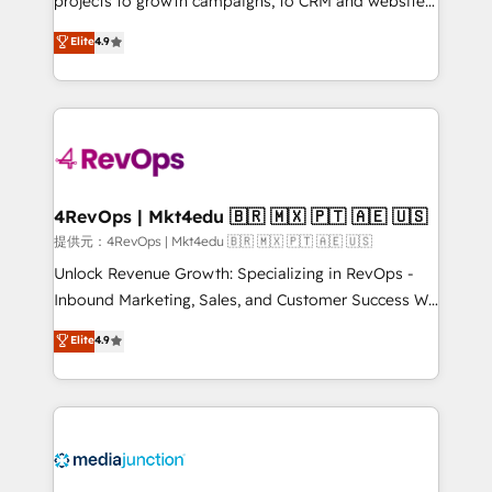
projects to growth campaigns, to CRM and websites.
HubSpot experts backed by over 10+ years of
Hire an agency that's experienced in every inch of
Elite
4.9
HubSpot experience ✔️Flexible pricing models —
HubSpot and willing to work hand-in-hand with your
Hourly-fee (assigned one Dedicated HubSpot
team to simplify the complex and build a better
Admin); Monthly-fee (HubSpot Admin + Project
experience for your team and customers.
Manager); and Fixed Project Cost (as per
requirement). ✔️Helped over 25,000+ customers so
far with our HubSpot solutions. ✔️Bespoke apps &
on-demand bundle services. Connect with us today!
4RevOps | Mkt4edu 🇧🇷 🇲🇽 🇵🇹 🇦🇪 🇺🇸
提供元：4RevOps | Mkt4edu 🇧🇷 🇲🇽 🇵🇹 🇦🇪 🇺🇸
Unlock Revenue Growth: Specializing in RevOps -
Inbound Marketing, Sales, and Customer Success We
specialize in driving revenue growth for companies
Elite
4.9
across industries through tailored marketing, sales,
and customer success strategies, utilizing RevOps
methodologies. As Latin America's largest HubSpot
partner and a global leader in education market, we
offer unparalleled insights. Operating in five
countries—Brazil, UAE (Abu Dhabi/Dubai/Sharjah),