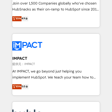
people, exciting ideas and can-do mentality, we
Join over 1,500 Companies globally who've chosen
ensure revenue growth on a daily basis. So tell us
HubSnacks as their on-ramp to HubSpot since 2014
your challenge; our passionate and growth driven
Simple pay-as-you-go plans that accelerate value...
Elite
4.9
team of 100+ experts is ready for you! Driving digital
1️⃣ Set Up | Onboarding New or Check-fixing existing
growth | www.brightdigital.com
HubSpot portals 2️⃣ Scale Up | 100% HubSpot Task
Execution... Global 24/7 ... All Experts 3️⃣ Integrate |
your entire Tech Stack with Custom Integrations
Slash months from your API Integration project... ⬅️
Click "Contact Business" ⬅️ to access 150+ Kickstart
Integration templates that put HubSpot in the center
IMPACT
of your tech stack, syncing... 🛍️ Shopify or
提供元：IMPACT
WooCommerce 💲 Stripe or Paypal 💰 Sage or
At IMPACT, we go beyond just helping you
Netsuite 🤖 Google or Microsoft ✍️ DocuSign or
implement HubSpot. We teach your team how to
PandaDoc 🌐 Avalara or Quaderno HubSnacks holds
master it. As the creators of the Endless Customers
Elite
5.0
the rare Advanced "Custom Integrations"
System™ (the next evolution of They Ask, You
Accreditation, securely sync data across... 🔄 any
Answer), we’re the only HubSpot partner built
apps, in any direction. Stuck on your old CRM..?
entirely around coaching and training. That means
Migrate | seamlessly off your old CRM onto a clean
we don’t do the work for you; we help you build the
new HubSpot portal with Advanced Website and