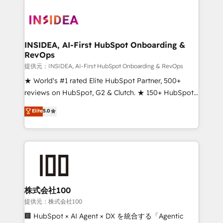
INSIDEA, AI-First HubSpot Onboarding &
RevOps
提供元：INSIDEA, AI-First HubSpot Onboarding & RevOps
★ World's #1 rated Elite HubSpot Partner, 500+
reviews on HubSpot, G2 & Clutch. ★ 150+ HubSpot
Certified Experts & Trainers across the team ★
Elite
5.0
1,500+ implementations across five continents ★ AI-
First, RevOps-led, Onboarding obsessed ★
Company of the Year 2024/25 INSIDEA helps
growing companies turn HubSpot into a revenue
engine. We onboard your team, migrate your data,
and build AI-powered workflows that drive adoption
from week one, in your time zone. What we do ➤
株式会社100
Onboarding: Live in weeks, with workflows built
提供元：株式会社100
around your business, not a template. ➤ Migration:
🏢 HubSpot × AI Agent × DX を統合する「Agentic