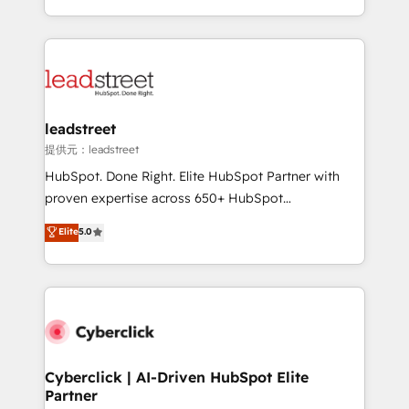
America. From casual user to super fan: make
Canada, we’ve delivered thousands of successful
HubSpot an experience you LOVE!
HubSpot projects for mid-market and enterprise
clients worldwide, with over 10 years experience. We
combine HubSpot, data, and AI to design connected
go-to-market systems that align people, process,
and technology for predictable, scalable revenue
leadstreet
growth. Our expertise spans RevOps, CRM and data
提供元：leadstreet
architecture, AI enablement, and strategic marketing,
HubSpot. Done Right. Elite HubSpot Partner with
delivered through our proprietary FLAIR framework
proven expertise across 650+ HubSpot
for responsible AI adoption. As a HubSpot Elite
implementations. With 12+ years of HubSpot
Elite
5.0
Partner and ISO 27001:2022 certified consultancy,
experience, we help you use the HubSpot platform
we blend strategy, creativity, and technology to help
to its fullest capacity, improve your current HubSpot
organisations scale smarter and grow stronger.
website, or build your new one.
Cyberclick | AI-Driven HubSpot Elite
Partner