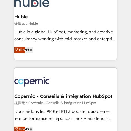
skills, processes, and internal team you need to
CRM Migrations using our in-house "HubScrub" Tool.
attract the right buyers, close deals faster, and grow
without outside dependencies. You’ll learn how to: •
Huble
Set up, audit, and organize your HubSpot portal •
提供元：Huble
Get your sales team fully using HubSpot • Track
Huble is a global HubSpot, marketing, and creative
pipeline and revenue across the entire buyer journey
consultancy working with mid-market and enterprise
• Build an in-house marketing team that drives
businesses. We go beyond implementation, shaping
Elite
4.9
growth • Create content and videos that attract
the strategy, processes, and teams that turn
buyers • Use AI to scale smarter Our coaching-led
HubSpot into a genuine growth engine. Named
approach works best for companies that are done
HubSpot's Global Partner of the Year in 2024,
with outsourcing and ready to build something that
consistently ranked among their top 5 partners
lasts. So if you're ready to become the most trusted
worldwide, and with over 15 years in the ecosystem,
voice in your market, let’s talk.
Huble has built a track record that speaks for itself.
One company, one operating model, delivering
Copernic - Conseils & intégration HubSpot
across offices and consulting teams in the UK, USA,
提供元：Copernic - Conseils & intégration HubSpot
Canada, Germany, France, Belgium, Singapore, and
Nous aidons les PME et ETI à booster durablement
South Africa. Certified compliant with ISO/IEC
leur performance en répondant aux vrais défis : •
27001:2022 and ISO 9001:2015 across all seven
Intégration de HubSpot avec d’autres outils (ERP,
Elite
4.9
international offices and 175+ employees.