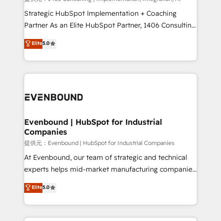
companies that divide their offer into 4
Strategic HubSpot Implementation + Coaching
Competence Centers: Smart Manufacturing,
Partner As an Elite HubSpot Partner, 1406 Consulting
Customer First, Enabling Technologies & Security.
helps mid-market revenue teams transform how
Elite
5.0
The synergies generated by these integrations,
they sell, market, and serve. We don't just build your
together with the combination of talents, skills,
HubSpot—we teach your team to own it, then stay
solutions and services, have allowed the group to
to help you keep winning. What We Do ⚙️ CRM
build an unrivaled offering portfolio on the market
Implementations across Marketing, Sales, Service,
to accompany companies on their digital
Data & Content 📈 Sales & Marketing Alignment +
transformation journey.
Revenue Team Enablement 🤖 Breeze AI & Custom
Agent Creation 🔄 Custom Integrations & Data
Evenbound | HubSpot for Industrial
Companies
Migration Why 1406 We become part of your team.
Your team learns while we build. We fix what others
提供元：Evenbound | HubSpot for Industrial Companies
broke. Built for mid-market reality—practical
At Evenbound, our team of strategic and technical
solutions that work with your actual headcount and
experts helps mid-market manufacturing companies
constraints. By the Numbers 🏆 Top 1% of all
achieve real growth. We specialize in delivering
Elite
5.0
HubSpot partners 🔄 Top 5% globally in client
tailored solutions that drive results by leveraging
retention 📅 8+ years of consistent results since 2017
HubSpot’s platform and data to fuel success.
Who We Serve Revenue teams, marketing leaders,
Technical Solutions: - HubSpot Technical Consulting -