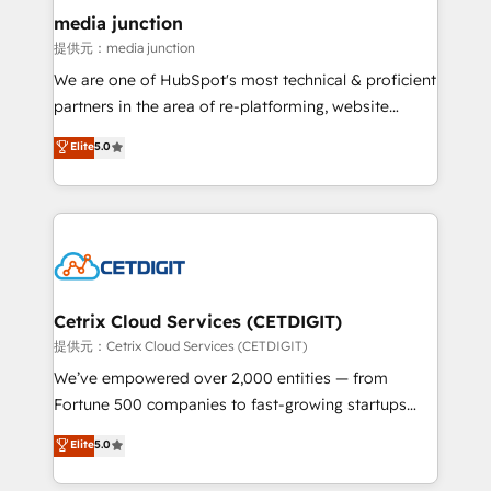
Mexico, USA, and Portugal—we've executed over a
media junction
hundred successful operations. Our approach,
提供元：media junction
rooted in RevOps principles, integrates analysis,
We are one of HubSpot's most technical & proficient
training, planning, and qualification. Leveraging
partners in the area of re-platforming, website
technology, data analytics, CRM optimization, and
design & development. We specialize in multi-hub
Elite
5.0
inbound marketing tactics, we focus on
implementations for mid-market & enterprise
understanding, nurturing, and converting leads.
companies. We are woman-owned, powered by
Partner with us to unlock your business's full
coffee, and we ❤️ dogs. We produce award-winning
potential and achieve sustained growth in today's
work for our clients. 🏆2023 Technical Expertise
competitive market.
Impact Award 🏆2022 Technical Expertise Impact
Award 🏆2022 Platform Migration Excellence Impact
Award 🏆2020 Elite Solutions Partner 🏆2019
Cetrix Cloud Services (CETDIGIT)
Integrations HubSpot Impact Award 🏆2019
提供元：Cetrix Cloud Services (CETDIGIT)
Marketing Enablement HubSpot Impact Award 🏆
We’ve empowered over 2,000 entities — from
2018 Website Design HubSpot Impact Award 🏆2017
Fortune 500 companies to fast-growing startups
Website Design HubSpot Impact Award 🏆2016
and nonprofits — to streamline operations, scale
Elite
5.0
Growth-Driven Design Agency of the Year 🏆2016
revenue, and unlock the full potential of HubSpot.
Sales Enablement HubSpot Impact Award 🏆2015
With deep technical and industry expertise, we fuse