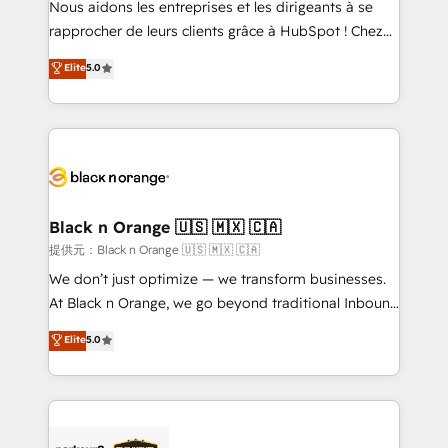
Nous aidons les entreprises et les dirigeants à se
business services. We prepare a customized
rapprocher de leurs clients grâce à HubSpot ! Chez
business case that demonstrates the value and
DIGITALISIM, nous avons l'intime conviction que la
Elite
5.0
impact of your digital transformation, including a
réussite des entreprises passe par l’innovation web,
detailed financial rationale with a focus on ROI and
le marketing digital, et la relation client ! C'est
TCO. As a trusted extension of your team, we
pourquoi, nos experts sont à la fois capables de
believe in the power of partnership. Together, we
gérer votre projet de création de site internet, votre
embark on a transformational journey that sets your
référencement, votre stratégie digitale et le pilotage
business up for long-term success. Unlock your
et l'intégration d'HubSpot ! Les grandes phases d'un
business. If not now, when?
projet HubSpot avec DIGITALISIM : 🧽 Nettoyage,
Black n Orange 🇺🇸 🇲🇽 🇨🇦
migration et intégration des bases de données. 🚀
提供元：Black n Orange 🇺🇸 🇲🇽 🇨🇦
Développement des interfaces avec vos logiciels
We don’t just optimize — we transform businesses.
métiers ⚙️ Configuration de la plateforme HubSpot
At Black n Orange, we go beyond traditional Inbound
📈 Configuration de rapports et tableaux de bord 🤝
Marketing with our exclusive methodologies:
Elite
5.0
Book Process & Guidelines utilisateurs 🎓
BOOMS and BOOST. Together, they form a powerful
Formations des utilisateurs
combination that has driven success for over 800
businesses worldwide. As Elite HubSpot Partners, we
specialize in crafting high-performance growth
strategies that integrate data-driven marketing,