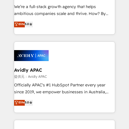
implementations, highly renowned for our business
We’re a full-stack growth agency that helps
acumen, process (re-)design experience and a
ambitious companies scale and thrive. How? By
massive amount of success stories in this area. We
upgrading and streamlining every single revenue-
Elite
5.0
integrate HubSpot with complex solutions like SAP,
generating aspect of your business. We’re proud
MicroSoft, custom solutions,... Our company also has
HubSpot Elite Solutions Partners and devout CRM
strong experience with HubSpot CRM extension,
nerds who can harness HubSpot’s custom digital
mobile apps for Field Service Management and
tools to improve each touchpoint of your customer
Retail execution, CPQ, customer portals and
experience. Working hand-in-hand with your team,
HubSpot CMS developments. And we're champions
we’ll assemble a RevOps machine that drives more
when it comes to complex data migrations.
traffic, generates better leads and crushes your
Avidly APAC
revenue goals. We've worked with thousands of
提供元：Avidly APAC
HubSpot customers and we'd love to work with you
Officially APAC's #1 HubSpot Partner every year
too! Clients come to us for: Advanced CRM solutions
since 2019, we empower businesses in Australia,
System Integrations both Custom and Native to
New Zealand, and globally to realise their full
Elite
5.0
HubSpot Data System Migrations between systems
potential through enterprise HubSpot CRM
to HubSpot New lead generation strategies Time-
implementation. And we deliver best practice across
saving automations Fresh growth campaigns Robust
the whole HubSpot platform, covering marketing,
help desk Unified revenue operations Dynamic
sales, service, CMS and integrations. We work with