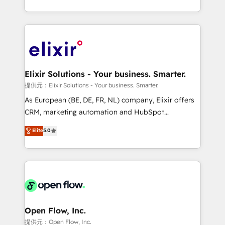
portfolio and lifecycle management 🏭
approach to execute their goals through creative
Manufacturing: ERP integrations; operational
applications of our solutions; Technical HubSpot
alignment 🛡️ Compliance & Data Considerations:
Consulting, Content Marketing, Growth-Driven
HIPAA-aware; CASL-compliant; GDPR-ready
Design, Migrations + Integrations. Mole Street’s
implementations where required 💡 Why 500+
mission is empowering others to realize their
Clients Choose Us: Elite Partner; technical, fast, and
greatness, which is achieved through creating
Elixir Solutions - Your business. Smarter.
built to scale.
absolute clarity, derived from a well-defined
提供元：Elixir Solutions - Your business. Smarter.
strategy, executed well, and reported on with clear
As European (BE, DE, FR, NL) company, Elixir offers
results. The culture is driven by core values; Joy, Grit,
CRM, marketing automation and HubSpot
Accountability, Curiosity, Authenticity, Growth
integration products and services to mid-market
Elite
5.0
Mindedness, and Clarity. We are driven to win for the
and enterprise customers. We ensure that your sales,
collective good of the company and its clientele, and
service and marketing department operates in the
dedicated to breaking the mold from the agency of
most effective way, while at the same time
the past into the consultancy of the future. Great
leveraging your commercial data for a fully
things are happening.
integrated buyers journey. Elixir is located in
Brussels, Munich "München", Cologne "Köln", Paris
and Amsterdam. Elixir is a first mover and leader
Open Flow, Inc.
when it comes to HubSpot sales and service
提供元：Open Flow, Inc.