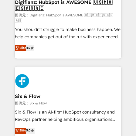
Transformation / Web Development • RevOps &
Digifianz: HubSpot is AWESOME 🇺🇸🇲🇽
🇪🇸🇦🇷🇦🇪
Sales Consulting • Marketing Automation What
makes us different? 🚀 Top 0.5% of global HubSpot
提供元：Digifianz: HubSpot is AWESOME 🇺🇸🇲🇽🇪🇸🇦🇷
🇦🇪
agencies ⚙️ The strongest technical ability and
You shouldn't struggle to make business happen. We
integration capabilities 💼 Consultative, long-term
help companies get out of the rut with experienced,
partners who will embed ourselves into your
process-oriented teams implementing HubSpot
business, processes and systems 🏢 We specialise in
Elite
4.9
Marketing, Sales, Service, CMS and Operations Hub,
working with mid-market and enterprise
so selling and actually engaging with your customers
organisations, global organisations and those with
feels easy and pain-free. We are a top ranked
complex use cases 🏆 CRM Implementation,
HubSpot Elite Partner, winner of Rookie of the Year
Platform Enablement, Custom Integration and
and Customer First Awards, 4.9/5 rating in HubSpot
Onboarding Accredited 🔐 ISO27001 & ISO9001
Reviews and 4.9/5 rating in Clutch Reviews. Digifianz
Certified
helps the following industries: logistics & 3PL, home
Six & Flow
improvement & construction, branding and
提供元：Six & Flow
commercialization, real estate, health, education,
Six & Flow is an AI-first HubSpot consultancy and
SaaS, Software Dev & IT and consulting, make the
RevOps partner helping ambitious organisations
most out of their HubSpot experience operating in
grow with clarity, confidence, and intelligence.
Elite
5.0
the United States, EU, UAE, Mexico and Latin
Operating across the UK, Netherlands, Ireland, and