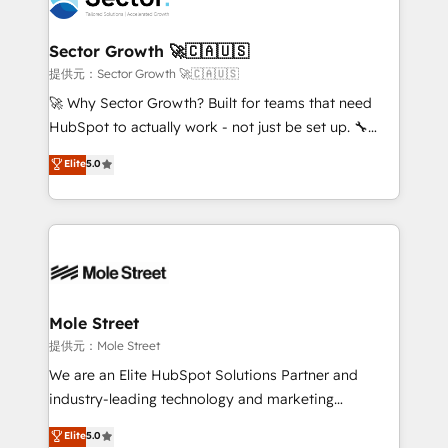
a maior parceira da HubSpot na América Latina e
and APAC. We are HubSpot's top-ranked Advanced
líder no ranking global de sucesso do cliente da
Implementation Certified Partner and we contribute
Sector Growth 🚀🇨🇦🇺🇸
HubSpot.
to their advisory council. We strive to do 'good work
提供元：Sector Growth 🚀🇨🇦🇺🇸
with good people' and have worked with incredible
🚀 Why Sector Growth? Built for teams that need
brands. You can see some of them on our website,
HubSpot to actually work - not just be set up. 🔧
along with plenty of case studies.
HubSpot Experts: Onboarding, migrations,
Elite
5.0
automation, and training built for adoption. ⚡ Highly
Technical Execution: ERP, EMR and Custom
Integrations; complex builds delivered in weeks, not
months. 🤖 AI Consulting & Agents: AI-powered
workflows; automation agents; process optimization
inside HubSpot. 🏆 Industry Experience: 🏥
Healthcare: HIPAA implementations; secure data
Mole Street
workflows 💼 Financial Services: compliant
提供元：Mole Street
workflows; audit-ready reporting ⚖️ Legal: client
We are an Elite HubSpot Solutions Partner and
intake; pipeline and document workflows 🛒 E-
industry-leading technology and marketing
Commerce: Shopify, WooCommerce; lifecycle and
consultancy. Our focus is on enterprise and mid-
Elite
5.0
revenue automation 🏢 Real Estate: deal pipelines;
market B2B companies globally that want a strategic