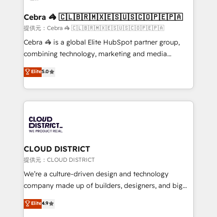
generating 7-digit MRR from inbound campaigns ✨
CS: 245% organic growth & +751% new visitors for a
Cebra 🦓 🇨🇱🇧🇷🇲🇽🇪🇸🇺🇸🇨🇴🇵🇪🇵🇦
full-funnel HubSpot project ✨ CS: 415% conversion
提供元：Cebra 🦓 🇨🇱🇧🇷🇲🇽🇪🇸🇺🇸🇨🇴🇵🇪🇵🇦
boost with a new HubSpot site Recognized leaders:
Cebra 🦓 is a global Elite HubSpot partner group,
🏆 HubSpot Platform Migration Impact Award 🏆
combining technology, marketing and media
Clutch HubSpot Global Leader 🏆 Finalist: HubSpot
expertise across Latin America and Southern
Elite
5.0
Inbound Campaign of the Year 🏆 Gold AVA Digital
Europe, with teams across 7 countries. Born in Chile,
Award for Best Website 🌟 Accreditations: CRM
we combine local insight with international reach to
Implementation, HubSpot Content Experience, CRM
help businesses grow through technology, creativity,
Data Migration & Custom Integration
AI and strategy. For over 12 years, we’ve delivered
500+ HubSpot implementations, building end-to-
end solutions that integrate CRM, AI automation,
inbound and loop marketing, content, and digital
CLOUD DISTRICT
creativity. Our multicultural team works in Spanish,
提供元：CLOUD DISTRICT
Portuguese, and English to design scalable strategies
We’re a culture-driven design and technology
that drive measurable growth. 🌎 Highlights: • 10+
company made up of builders, designers, and big
years as a HubSpot partner. • 2023 Impact Awards:
thinkers. We blend strategy, design, and
Elite
4.9
Platform Migration Excellence. • Top 3 Partner of the
development—always fueled by curiosity—to turn
Year LATAM 2022, 2023, 2024, 2025. • Partner of the