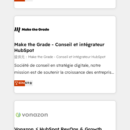
téléphonie, etc.) • Alignement des équipes grâce à un
outil et des données partagées • Amélioration de la
collecte et de l’analyse des données pour des
décisions éclairées • Optimisation de l’efficacité et
de la productivité des équipes Notre équipe de 30
consultants certifiés HubSpot aborde chaque projet
avec un engagement total, alignant processus
Make the Grade - Conseil et intégrateur
HubSpot
métiers et technologie, et guidant vos équipes à
travers le changement, tout en centrant vos objectifs
提供元：Make the Grade - Conseil et intégrateur HubSpot
d’entreprise. Grâce à une méthodologie éprouvée
Société de conseil en stratégie digitale, notre
auprès de plus de 400 clients, nous comprenons
mission est de soutenir la croissance des entreprises
rapidement vos enjeux et intégrons parfaitement
B2B à travers l’acquisition de nouveaux clients,
Elite
4.9
HubSpot dans votre organisation. Pour toute
l'intégration CRM et le développement des revenus
question technique ou besoin de structuration de
auprès de vos comptes existants. En France et à
votre projet HubSpot, contactez notre équipe pour
l'international, nous travaillons avec des ETI
un échange dédié.
ambitieuses, des grands groupes voulant aller au-
delà d’une simple transformation digitale et des
startups florissantes. Nos 3 grandes expertises sont :
➤ L’intégration de CRM et de méthodologie RevOps
Vonazon ⚡ HubSpot RevOps & Growth