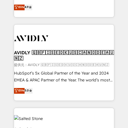
Strategy: Activate Breeze Agents, configure HubSpot
North America. Avec plus de 115 experts en
Elite
4.9
AI, & maximize AEO with tailored AI services. 🧩
marketing automation, Growth, Revops, CRM et
Integrations: Extend HubSpot with custom
webdesign. Markentive is both a consulting firm, a
integrations, hosting, & maintenance.
digital agency and an integrator. With over 115
experts in marketing automation, growth, revops,
CRM and webdesign (We focus on EMEA - USA
customers).
AVIDLY 🇬🇧🇫🇮🇸🇪🇩🇰🇺🇸🇨🇦🇳🇴🇩🇪🇦🇺
🇳🇿
提供元：AVIDLY 🇬🇧🇫🇮🇸🇪🇩🇰🇺🇸🇨🇦🇳🇴🇩🇪🇦🇺🇳🇿
HubSpot’s 5x Global Partner of the Year and 2024
EMEA & APAC Partner of the Year. The world’s most
experienced and fully accredited HubSpot Solutions
Elite
5.0
Partner. 🚀 With 2,750+ HubSpot projects delivered
and 370+ specialists across EMEA, APAC and NAM,
we de-risk complex CRM programmes and
accelerate ROI across every HubSpot Hub. 🧭 From
multi-region migrations to AI-powered automation,