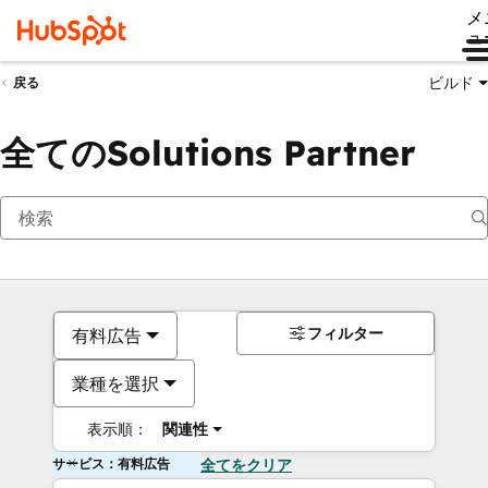
メ
ュ
ビルド
戻る
全てのSolutions Partner
フィルター
有料広告
業種を選択
表示順：
関連性
サービス：有料広告
全てをクリア