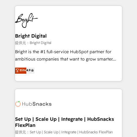
Growth-Driven Design Agency of the Year 🏆2015
automation, integration, and AI innovation to deliver
Became the 5th Agency to reach Diamond 🏆2014
lasting impact. We specialize in: • Turnkey and end-
HubSpot COS Performance Award 🏆2014 HubSpot
to-end HubSpot implementations • Onboarding for
COS Design Award 🏆2013 HubSpot Marketplace
Sales, Service, Marketing & Content Hubs • AI voice
Provider of the Year 🏆2011 Became a HubSpot
and chat agents, predictive automation, and smart
Bright Digital
Partner 📆Founded in 1997
workflows • Salesforce + HubSpot integration •
提供元：Bright Digital
RevOps and AI-driven sales enablement • Website
Bright is the #1 full-service HubSpot partner for
design and CMS development • ERP integration: SAP,
ambitious companies that want to grow smarter.
NetSuite, Microsoft Dynamics, … • Data cleansing
From HubSpot onboarding, to training, from
Elite
4.9
and CRM migration from any platform •
developing a new website to lead generation and
Client/member portals built on HubSpot • Custom
digital marketing; we do it all (and with great
and complex integrations: SAM.gov, GovWin,
results)! In short, our services include: - HubSpot
QuickBooks, PandaDoc, ClickUp, Shopify, Mapsly,
consultancy: onboarding, training, data migration -
WooCommerce, BuilderTrend, and more Experience
HubSpot development: websites, custom modules,
the difference — reach out to see how AI + HubSpot
integrations - Marketing & sales solutions: digital
can transform your business.
marketing, advertising, campaigns, content and
Set Up | Scale Up | Integrate | HubSnacks
FlexPlan
design We connect people, data and technology to
improve customer experiences. With our bright
提供元：Set Up | Scale Up | Integrate | HubSnacks FlexPlan