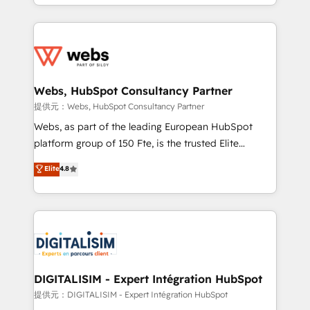
solve all your HubSpot challenges and improve user
sales, and service hubs • Built-in flexibility for
adoption, sales process and marketing results.
startups to global brands
Services 📚 Onboarding your team to HubSpot for
the first time 🔧 Designing and optimising your
HubSpot set-up for better results 🌐 Website design
and build using HubSpot 🔌 Integrating HubSpot
Webs, HubSpot Consultancy Partner
with other systems 🎓 Training your teams to be
提供元：Webs, HubSpot Consultancy Partner
HubSpot pros 📊 Lead generation services using
Webs, as part of the leading European HubSpot
HubSpot Why us? - SIX HubSpot Accreditations -
platform group of 150 Fte, is the trusted Elite
awarded by HubSpot after a rigorous process for
HubSpot CRM Partner offering you a roadmap on
Elite
4.8
CRM, Solutions Architecture, Onboarding , Data
maximizing EBITDA and achieving Commercial
Migration, Custom Integration & Platform
Excellence. With our targeted processes, we
Enablement -Onboarded over 500 businesses to
strengthen your digital transformation and minimize
HubSpot -Top 1% of partners worldwide -In-house
costs. As HubSpot's Advanced Accredited CRM
team of 25+ experts Contact us today to help you
Implementation partner, we provide expertise to
get more from your investment in HubSpot.
drive your business forward. Since 2015 we are fully
www.bbdboom.com
dedicated to HubSpot and with an experienced
DIGITALISIM - Expert Intégration HubSpot
team (50+), we work with reputable companies in
提供元：DIGITALISIM - Expert Intégration HubSpot
B2B sectors such as manufacturing, SaaS and