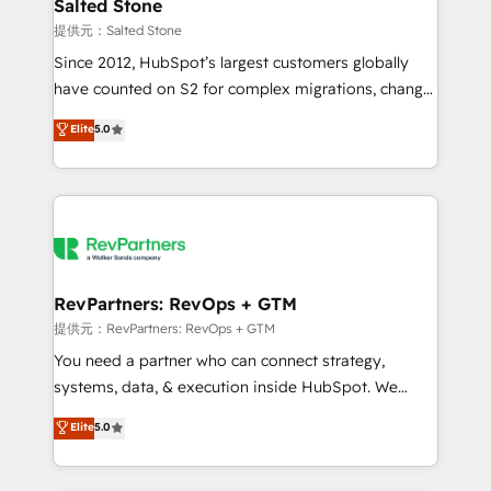
we turn complexity into clarity, human at global
Salted Stone
scale. 🏆 HubSpot’s CEO called us “the partner of the
提供元：Salted Stone
future.” Others agree it is proof of trust built through
Since 2012, HubSpot’s largest customers globally
measurable impact.
have counted on S2 for complex migrations, change
management, systems integration, and creative
Elite
5.0
solutions that deliver measurable impact and
transform brand experiences As one of the few full-
service creative agencies in the HubSpot
ecosystem, we blend strategy, technology, & award-
winning design to build scalable, globally
regionalized HubSpot websites, integrated
marketing campaigns, & RevOps frameworks that
RevPartners: RevOps + GTM
fuel long-term success We connect the entire
提供元：RevPartners: RevOps + GTM
customer lifecycle through seamless integrations,
You need a partner who can connect strategy,
ensure long-term adoption with change-
systems, data, & execution inside HubSpot. We
management programs, and align marketing, sales,
bridge the gap where most agencies fall short by
Elite
5.0
and service to drive sustainable growth With 6 key
combining GTM strategy with technical execution to
HubSpot accreditations and experience across
solve the right problem with the right solution. As the
hundreds of organizations in dozens of industries,