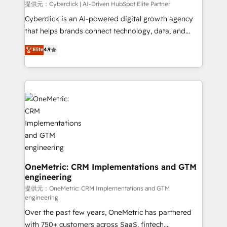
提供元：Cyberclick | AI-Driven HubSpot Elite Partner
Cyberclick is an AI-powered digital growth agency
that helps brands connect technology, data, and
creativity to achieve measurable results. Founded in
Elite
4.9
Barcelona and operating across Spain, LATAM, and
the UK, we support global companies in building
smarter marketing, sales, and customer success
strategies. As the only HubSpot Elite Partner in
Iberia (Spain & Portugal), we combine human insight
with intelligent automation to drive sustainable
growth. Our multidisciplinary team designs solutions
that simplify complexity, boost performance, and
turn innovation into real impact. 🌍 Highlights •
HubSpot Partner since 2012 • 2022 EMEA Impact
OneMetric: CRM Implementations and GTM
engineering
Award: Best Integration • 150+ successful HubSpot
projects • Clients in 30+ industries • Proprietary
提供元：OneMetric: CRM Implementations and GTM
engineering
technology for integrations • Multilingual team:
Over the past few years, OneMetric has partnered
English, Spanish, Portuguese & Italian 👉 Grow
with 750+ customers across SaaS, fintech,
smarter with AI and HubSpot.