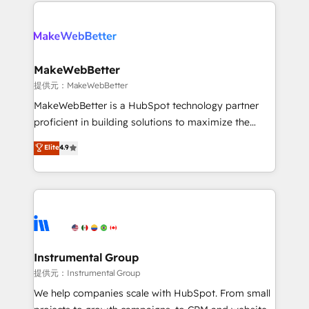
only firm in the world to hold Elite Partner
there’s a good chance one of our globally integrated
Accreditations with both HubSpot and Clay, our
teams has worked with clients just like you Let’s
clients gain a unique advantage in CRM architecture,
explore whether S2 is the partner you’ve been
pipeline generation, data intelligence, and go-to-
looking for...and get your next big initiative moving!
market execution. Why B2B Businesses Choose RP: -
MakeWebBetter
Secure: Soc2 compliant 🛡️ - Pricing: Implementations
提供元：MakeWebBetter
starting at $1,5k 💵 - Speed: Launch in 14 days ⚡ -
MakeWebBetter is a HubSpot technology partner
Global: 75+ RPers across five continents 🌐 - Scale:
proficient in building solutions to maximize the
Largest organically grown & fastest tiering Elite
operational efficiency of HubSpot. The fastest-
Elite
4.9
HubSpot Partner 🪴 - Sales Hub: More
growing tech-enabler & facilitator, MakeWebBetter,
implementations than any other Partner 💻 -
hands you the blend of HubSpot expertise &
Migrations: We convert Salesforce addicts to
eminent solutions & integrations. Trust us to
HubSpot evangelists 🧡 Don't hire a marketing
streamline your HubSpot experience. 🚀HubSpot
agency for an Ops problem. Don't hire a technical
Elite Partners with 10+ years of HubSpot experience
agency for a growth problem. Hire a partner built to
🤝HubSpot Premier Integration partner 🤝Google
solve both.
Premier Partner 2023 🌟5 HubSpot Accreditations 🌟
Instrumental Group
Won HubSpot Theme Challenge 2021 🌟INBOUND’19
提供元：Instrumental Group
HubSpot Rising Star Why us? Harnessing the full
We help companies scale with HubSpot. From small
potential of the powerful HubSpot CRM. ✔️A team of