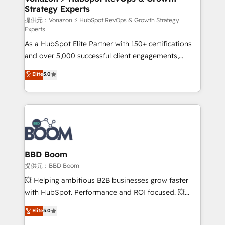
Strategy Experts
pour aligner les équipes marketing, commerciales et
support client (data migration, synchronisation API,
提供元：Vonazon ⚡ HubSpot RevOps & Growth Strategy
Experts
audit et maintenance) ➤ La création de sites internet
As a HubSpot Elite Partner with 150+ certifications
de conversion qui transforment les visiteurs en
and over 5,000 successful client engagements,
opportunités d'affaires ➤ La mise en place de
Vonazon turns marketing complexity into
stratégies d'acquisition marketing (SEO, SEA,
Elite
5.0
measurable, scalable growth. From onboarding to
inbound, automatisation marketing, ABM, IA,
enterprise-grade campaigns, our in-house team
emailing) Informations clés : - 10 ans d'expérience -
builds scalable strategies that drive long-term
100+ intégrations CRM HubSpot réussies - 40
revenue. ⚙️ HubSpot Integration & Optimization •
experts conseil - 150 certifications HubSpot
Seamless CRM, CMS, and automation setup •
cumulées
Complex platform migrations and data cleanups •
Custom APIs and third-party integrations 📈 End-to-
BBD Boom
End Revenue Acceleration • Lifecycle marketing and
提供元：BBD Boom
pipeline growth programs • Sales enablement tools
💥 Helping ambitious B2B businesses grow faster
and CRM optimization • Retention strategies with
with HubSpot. Performance and ROI focused. 💥
customer journey mapping 🏅 Elite-Level HubSpot
BBD Boom is the HubSpot partner that can help you
Elite
5.0
Execution • 750+ onboardings and 2,000+
to HubSpot Better. We work with your teams to
implementations • Deep expertise across marketing,