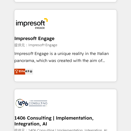
ideas, opportunities, and challenges into meaningful
Year 2024. • Organizer of Aliados.ai (AI, marketing &
experiences. To us, technology is more than just
tech global congress). 👉 Ready to scale your
code; it’s about creating things that are useful, cool,
business with HubSpot? Let Cebra’s experts help
and—most importantly—simple. That’s why we lean
you grow faster, smarter, and with impact.
into bold ideas and shape them into thoughtful
products and strategies that actually make a
Impresoft Engage
difference.
提供元：Impresoft Engage
Impresoft Engage is a unique reality in the Italian
panorama, which was created with the aim of
putting Customer Experience at the center by
Elite
4.9
creating digital environments capable of integrating
people, processes and data. We offer the best
digital solutions on the market, ranging from CRM
processes and technologies to digital strategy, from
marketing automation to online and offline sales
processes through Customer Service Management,
allowing companies to optimize processes and meet
1406 Consulting | Implementation,
Integration, AI
the needs of the customer. We are part of Impresoft
Group, a group of specialized and complementary
提供元：1406 Consulting | Implementation, Integration, AI