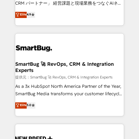
Move from any legacy CRM. Zero downtime, full data
CRM パートナー」 経営課題と現場業務をつなぐAIネイ
integrity. ➤ Implementation: Configure HubSpot to
ティブ・エージェンシーとして、HubSpot Eliteの実装
Elite
4.9
run your revenue process. Sales, marketing, and
力で顧客フロント業務を再設計します。 💡 100inc は何
service wired together. ➤ AI and Integrations: Layer
をする会社か？ HubSpotを共通基盤に、AIエージェン
Breeze AI, custom agents, and APIs to remove
トを組み込んだ顧客フロント業務（マーケティング・営
manual work. ➤ Ongoing Management: Monthly
業・CS）を組織全体で設計・実装する日本のAIネイテ
tune-ups, feature rollouts, adoption coaching. Buying
ィブ・エージェンシーです。事業部・グループ会社・部
HubSpot, switching to it, or reviving a stale portal?
門が分立する組織で、データと業務プロセスのサイロ化
We are built for the work.
を、CRMを軸とした全社共通基盤に再構築します。意
SmartBug 🚀 RevOps, CRM & Integration
Experts
思決定者・PMO・現場担当者に並走します。 1️⃣
HubSpot導入・活用支援 顧客データの一元化から、
提供元：SmartBug 🚀 RevOps, CRM & Integration Experts
GTMの見える化・自動化まで。全Hub統合運用、デー
As a 3x HubSpot North America Partner of the Year,
タ品質設計、グループ横断のCRM統合に対応します。
SmartBug Media transforms your customer lifecycle
2️⃣ AIエージェント組織構築 営業・マーケティング業務
into a revenue engine. Our unified ecosystem
Elite
5.0
の一部をAIが自律実行する組織への移行を設計・実装。
includes specialized divisions Globalia (AI &
Breeze・Claude等をHubSpotと連携させ、役割定義・
Software) and Point Success Media (Paid Media),
運用ルール・成果指標まで含めて設計します。 3️⃣ 全社
making this the official home for all three brands. 🔄
DX × AI推進のPMO伴走支援 複数部門をまたぐDX×AI変
Implementation & Integration - Seamless migrations
革を、構想から実装・定着までPMOとして主導。「設
and system integrations powered by Globalia’s