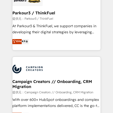
automation, and revenue intelligence to help
companies scale faster and smarter. 🔹 BOOMS:
Parkour3 / ThinkFuel
Demand generation for all your buyers With BOOMS,
提供元：Parkour3 / ThinkFuel
you invest in 100% of your buyers, accelerating your
At Parkour3 & ThinkFuel, we support companies in
growth and positioning yourself as an undisputed
developing their digital strategies by leveraging
leader. 🔹 BOOST: Optimize your digital
technologies and automating their marketing and
Elite
4.9
transformation process A methodology designed to
sales processes to generate growth. Our offer spans
implement HubSpot effectively and optimize your
from Strategy to Operations. We specialize in CRM
digital processes. 🔹 Trusted by Industry Leaders
onboarding and implementation, web design, sales
With an average rating of 4.9/5 and a proven track
& marketing automation, and digital marketing. With
record of business transformation, our growth-first
extensive experience working with tech companies
approach has helped brands dominate their
and manufacturers since 2002, we are committed to
markets.
empowering our clients and developing their
Campaign Creators // Onboarding, CRM
Migration
autonomy. Get to grips with HubSpot through
guided implementation and seamless integration of
提供元：Campaign Creators // Onboarding, CRM Migration
the CRM platform into your digital ecosystem. Would
With over 600+ HubSpot onboardings and complex
you like support in deploying your inbound
platform implementations delivered, CC is the go-to
marketing strategy? We'll provide support tailored
Elite Solutions Partner for businesses ready to