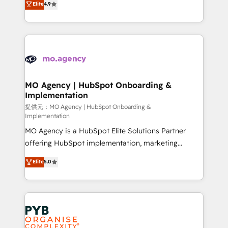
Elite
4.9
to your needs and sales objectives. With 125+
migrate, replatform, and scale smarter. We specialize
certifications, we are part of the most certified
in high-impact CRM and CMS migrations and
Canadian agencies, and we both hold Onboarding
onboarding from platforms like Salesforce, NetSuite,
Accreditations. Based in Canada (coast to coast), our
Zoho, Pardot, Marketo, Microsoft Dynamics, Wix,
services are offered in both English & French.
WordPress and legacy CRMs, turning fragmented
systems into unified, growth-ready HubSpot
architectures that accelerate revenue operations and
MO Agency | HubSpot Onboarding &
Implementation
performance. - Multi-object CRM migration, cleanup,
and implementation. - Pre-built and custom
提供元：MO Agency | HubSpot Onboarding &
Implementation
integrations across your full tech stack. - Custom
MO Agency is a HubSpot Elite Solutions Partner
object setup, CMS builds, and full-funnel automation.
offering HubSpot implementation, marketing
- Dashboards, lifecycle campaigns, and lead
automation, CRM and RevOps consulting, B2B SEO,
nurturing sequences. - Cross-hub setup across
Elite
5.0
paid media, content marketing, AEO and GEO (AI
Marketing, Sales, Operations, and Service Hubs. -
search optimisation), and HubSpot Content Hub and
Ongoing optimization, managed support, and
WordPress development. We work with enterprise
scalable retainers. Let’s make HubSpot your most
and growth-led companies across technology,
powerful growth engine. Built to convert, scale, and
professional services, financial services and
drive results.