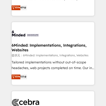
healthcare, real estate, and other industries. With
Elite
4.9
150+ HubSpot-certified experts, we deliver scalable
solutions to complex GTM and RevOps challenges.
Our Expertise 🔹 Onboarding & Implementation:
Accredited HubSpot Partner, ensuring smooth setup
tailored to your GTM motion. 🔹 Migrations:
Accredited HubSpot Partner, ensuring migration
from other CRMs to HubSpot without data loss or
6Minded: Implementations, Integrations,
Websites
downtime. 🔹 RevOps Strategy: Align teams,
processes, and data to drive revenue efficiency. 🔹
提供元：6Minded: Implementations, Integrations, Websites
Integrations: Connect HubSpot with your tech stack
Tailored implementations without out-of-scope
for better adoption. 🔹 Custom Solutions: Build
headaches, web projects completed on time. Our in-
tailored apps, workflows, and configurations. We are
house team of certified CRM architects, experts,
Elite
5.0
SOC 2 Type II and ISO 27001 certified, reinforcing
developers, designers, and marketers handles all
our commitment to data security and compliance. At
aspects of your HubSpot. ✨ 400+ global clients ✨
OneMetric, we help revenue teams focus on the
100+ seamless migrations from 15+ different CRMs
OneMetric that matters most: revenue.
✨ 100,000+ hours in HubSpot projects, 75+ full Hub
implementations, and 5,000+ pages ✨ CS: Clients