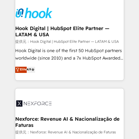
and sales ops at mid-market companies ready to
HubSpot CRM Implementation - HubSpot
move beyond spreadsheets into unified systems
Onboarding - Data Migration & Integrations -
that drive real business results.
Technical Audit & Optimization Strategic Solutions: -
Revenue Operations - Inbound Marketing -
Hook Digital | HubSpot Elite Partner —
LATAM & USA
Outbound Marketing - HubSpot CMS Website
Design & Development We empower our clients to
提供元：Hook Digital | HubSpot Elite Partner — LATAM & USA
reach their full potential by providing transparent,
Hook Digital is one of the first 50 HubSpot partners
relationship-driven support. With over 300 HubSpot
worldwide (since 2010) and a 7x HubSpot Awarded
certifications and accreditations, we deliver both the
Elite Partner. With 500+ projects across the U.S.,
Elite
4.9
technical know-how and strategic guidance you
Brazil, and LATAM, we combine global expertise with
need to succeed.
regional experience. Today, we are Brazil’s largest
HubSpot Elite Partner—trusted by companies across
the Americas to scale smarter. ⚙️ CRM
Implementation & Migration Onboarding across all
Hubs, plus migrations from Salesforce, Pipedrive, RD
Station, Freshdesk, Intercom, and more. Custom
Nexforce: Revenue AI & Nacionalização de
Faturas
objects, automations, and integrations built for
growth. 🚀 AI-Driven GTM Orchestration Unify
提供元：Nexforce: Revenue AI & Nacionalização de Faturas