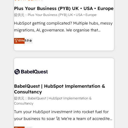
industrial sectors. Offices in Johannesburg, Cape
Town, Dubai & London. 500+ HubSpot CRM
Plus Your Business (PYB) UK • USA • Europe
implementations delivered. AI visibility coverage
提供元：Plus Your Business (PYB) UK • USA • Europe
across ChatGPT, Claude, Perplexity, Gemini and
HubSpot getting complicated? Multiple hubs, messy
Google AI Overviews. HubSpot Impact Award -
migrations, AI, governance. We organise that
Customer First HubSpot Impact Award - Integrations
complexity, so your team can put HubSpot to work...
Elite
5.0
Innovation HubSpot Impact Award - Platform
Welcome to our Profile! We help with: • CRM
Migration Excellence HubSpot Impact Award -
implementation, reports, workflows, and team
Platform Excellence 40+ full-time HubSpot
training • CRM migration from Salesforce, Pipedrive,
professionals. 100s of certifications and
Dynamics and others • Technical projects including
accreditations with HubSpot.
custom API integrations with ERP (and other
systems) • AI governance for HubSpot-centred
operations A little about us: • Boutique 'Elite' team of
BabelQuest | HubSpot Implementation &
Consultancy
12 • 150+ clients across Sales Hub, Marketing Hub,
Service Hub, Data Hub and CMS • ISO/IEC
提供元：BabelQuest | HubSpot Implementation &
Consultancy
27001:2022, ISO 9001:2015, and ISO 42001:2023
Turn your HubSpot investment into rocket fuel for
certified - the AI management standard • GuardHub:
your business to soar 🚀 We’re a team of accredited
our AI governance framework, built on ISO 42001
HubSpot experts ready to help you. We can
Ready for the next step? Click the 👈 '𝗖𝗼𝗻𝘁𝗮𝗰𝘁