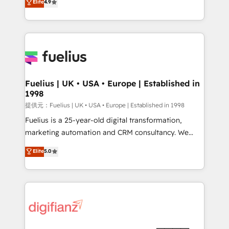
Elite
4.9
implement the platform into complex business
𝗯𝘂𝘀𝗶𝗻𝗲𝘀𝘀' button to get in touch (𝘸𝘦'𝘳𝘦 𝘴𝘶𝘱𝘦𝘳
environments, optimise what you've got and make
𝘳𝘦𝘴𝘱𝘰𝘯𝘴𝘪𝘷𝘦)
sure you can actually use it, build your website in
HubSpot or create an inbound marketing strategy
for you and execute it on HubSpot. We are on the
G-Cloud 14 CCS (Crown Commercial Service)
framework, meaning we've been accredited by
Fuelius | UK • USA • Europe | Established in
1998
HubSpot and vetted by the CCS, which means we
can support public sector companies as well the
提供元：Fuelius | UK • USA • Europe | Established in 1998
other ones listed in our profile. Our services: -
Fuelius is a 25-year-old digital transformation,
HubSpot implementation - HubSpot CMS website
marketing automation and CRM consultancy. We
build We can do lots of things. But everything we do
enable mid-market and enterprise clients to
Elite
5.0
is there for you to: - Grow revenue, and run your
maximise their return from digital and fuel their
business more efficiently - Build stronger
growth. We modernise platforms, streamline
relationships with customers - Make better
operations that are causing inefficiencies, improve
decisions with data - Find a new voice and reach
customer experiences, integrate systems, and
more people - Get the most out of your HubSpot
supercharge revenue operations Key services: • CRM
investment
Implementation • Systems Integration • Digital