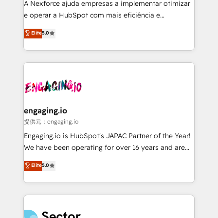
HubSpot with LinkedIn, WhatsApp, email, paid
A Nexforce ajuda empresas a implementar otimizar
media, and AI voice to drive pipeline. 🤖 AI Custom
e operar a HubSpot com mais eficiência e
Agent Development Deploy AI agents for
previsibilidade de receita. Combinamos Revenue
Elite
5.0
prospecting, follow-ups, service triage, and
Operations (RevOps) e Inteligência Artificial para
knowledge retrieval—built in HubSpot. ⚡ Fast-Track
estruturar processos integrar sistemas organizar
& Growth-Track Services Fast-Track: Rapid HubSpot
dados e automatizar operações. O objetivo é
onboarding in weeks Growth-Track: Unlock
transformar a HubSpot em um verdadeiro sistema
advanced optimization & adoption 📍 São Paulo, BR
operacional de receita conectando equipes
• Des Moines, IA • New York, NY
tecnologia e dados em uma operação integrada.
Também somos distribuidores oficiais da HubSpot
engaging.io
e de mais de 150 softwares globais permitindo
提供元：engaging.io
contratar e pagar a HubSpot em reais com nota
Engaging.io is HubSpot's JAPAC Partner of the Year!
fiscal no Brasil e gerar economia de até 50% na
We have been operating for over 16 years and are
contratação de softwares internacionais.
one of HubSpot's most experienced and technically
Elite
5.0
Oferecemos ainda agentes de IA especializados em
capable Agency Partners globally. We specialise in
HubSpot que automatizam tarefas executam rotinas
complex CRM migrations, implementations,
no CRM e mantêm os dados organizados, como um
integrations, custom CMS portal development,
especialista operando a plataforma 24/7. Hoje 300+
design & UX for mid to large to multi national
empresas em 13 países utilizam a Nexforce. Somos
businesses. Our teams are based in North America