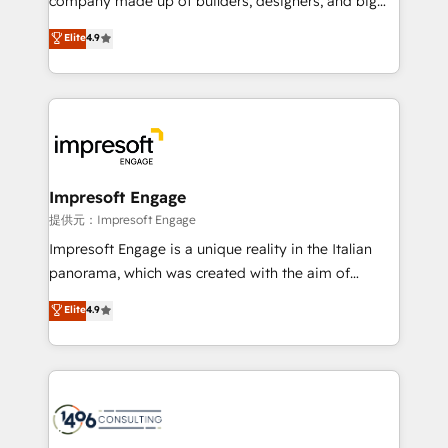
company made up of builders, designers, and big
years as a HubSpot partner. • 2023 Impact Awards:
thinkers. We blend strategy, design, and
Elite
4.9
Platform Migration Excellence. • Top 3 Partner of the
development—always fueled by curiosity—to turn
Year LATAM 2022, 2023, 2024, 2025. • Partner of the
ideas, opportunities, and challenges into meaningful
Year 2024. • Organizer of Aliados.ai (AI, marketing &
experiences. To us, technology is more than just
tech global congress). 👉 Ready to scale your
code; it’s about creating things that are useful, cool,
business with HubSpot? Let Cebra’s experts help
and—most importantly—simple. That’s why we lean
you grow faster, smarter, and with impact.
into bold ideas and shape them into thoughtful
products and strategies that actually make a
Impresoft Engage
difference.
提供元：Impresoft Engage
Impresoft Engage is a unique reality in the Italian
panorama, which was created with the aim of
putting Customer Experience at the center by
Elite
4.9
creating digital environments capable of integrating
people, processes and data. We offer the best
digital solutions on the market, ranging from CRM
processes and technologies to digital strategy, from
marketing automation to online and offline sales
processes through Customer Service Management,