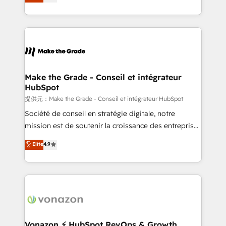
téléphonie, etc.) • Alignement des équipes grâce à un
outil et des données partagées • Amélioration de la
collecte et de l’analyse des données pour des
décisions éclairées • Optimisation de l’efficacité et
de la productivité des équipes Notre équipe de 30
consultants certifiés HubSpot aborde chaque projet
avec un engagement total, alignant processus
Make the Grade - Conseil et intégrateur
HubSpot
métiers et technologie, et guidant vos équipes à
travers le changement, tout en centrant vos objectifs
提供元：Make the Grade - Conseil et intégrateur HubSpot
d’entreprise. Grâce à une méthodologie éprouvée
Société de conseil en stratégie digitale, notre
auprès de plus de 400 clients, nous comprenons
mission est de soutenir la croissance des entreprises
rapidement vos enjeux et intégrons parfaitement
B2B à travers l’acquisition de nouveaux clients,
Elite
4.9
HubSpot dans votre organisation. Pour toute
l'intégration CRM et le développement des revenus
question technique ou besoin de structuration de
auprès de vos comptes existants. En France et à
votre projet HubSpot, contactez notre équipe pour
l'international, nous travaillons avec des ETI
un échange dédié.
ambitieuses, des grands groupes voulant aller au-
delà d’une simple transformation digitale et des
startups florissantes. Nos 3 grandes expertises sont :
➤ L’intégration de CRM et de méthodologie RevOps
Vonazon ⚡ HubSpot RevOps & Growth