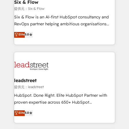
helps the following industries: logistics & 3PL, home
Six & Flow
improvement & construction, branding and
提供元：Six & Flow
commercialization, real estate, health, education,
Six & Flow is an AI-first HubSpot consultancy and
SaaS, Software Dev & IT and consulting, make the
RevOps partner helping ambitious organisations
most out of their HubSpot experience operating in
grow with clarity, confidence, and intelligence.
Elite
5.0
the United States, EU, UAE, Mexico and Latin
Operating across the UK, Netherlands, Ireland, and
America. From casual user to super fan: make
Canada, we’ve delivered thousands of successful
HubSpot an experience you LOVE!
HubSpot projects for mid-market and enterprise
clients worldwide, with over 10 years experience. We
combine HubSpot, data, and AI to design connected
go-to-market systems that align people, process,
and technology for predictable, scalable revenue
leadstreet
growth. Our expertise spans RevOps, CRM and data
提供元：leadstreet
architecture, AI enablement, and strategic marketing,
HubSpot. Done Right. Elite HubSpot Partner with
delivered through our proprietary FLAIR framework
proven expertise across 650+ HubSpot
for responsible AI adoption. As a HubSpot Elite
implementations. With 12+ years of HubSpot
Elite
5.0
Partner and ISO 27001:2022 certified consultancy,
experience, we help you use the HubSpot platform
we blend strategy, creativity, and technology to help
to its fullest capacity, improve your current HubSpot
organisations scale smarter and grow stronger.