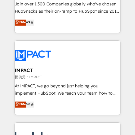
people, exciting ideas and can-do mentality, we
Join over 1,500 Companies globally who've chosen
ensure revenue growth on a daily basis. So tell us
HubSnacks as their on-ramp to HubSpot since 2014
your challenge; our passionate and growth driven
Simple pay-as-you-go plans that accelerate value...
Elite
4.9
team of 100+ experts is ready for you! Driving digital
1️⃣ Set Up | Onboarding New or Check-fixing existing
growth | www.brightdigital.com
HubSpot portals 2️⃣ Scale Up | 100% HubSpot Task
Execution... Global 24/7 ... All Experts 3️⃣ Integrate |
your entire Tech Stack with Custom Integrations
Slash months from your API Integration project... ⬅️
Click "Contact Business" ⬅️ to access 150+ Kickstart
Integration templates that put HubSpot in the center
IMPACT
of your tech stack, syncing... 🛍️ Shopify or
提供元：IMPACT
WooCommerce 💲 Stripe or Paypal 💰 Sage or
At IMPACT, we go beyond just helping you
Netsuite 🤖 Google or Microsoft ✍️ DocuSign or
implement HubSpot. We teach your team how to
PandaDoc 🌐 Avalara or Quaderno HubSnacks holds
master it. As the creators of the Endless Customers
Elite
5.0
the rare Advanced "Custom Integrations"
System™ (the next evolution of They Ask, You
Accreditation, securely sync data across... 🔄 any
Answer), we’re the only HubSpot partner built
apps, in any direction. Stuck on your old CRM..?
entirely around coaching and training. That means
Migrate | seamlessly off your old CRM onto a clean
we don’t do the work for you; we help you build the
new HubSpot portal with Advanced Website and