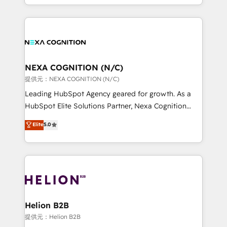
to HubSpot New lead generation strategies Time-
implementation. And we deliver best practice across
saving automations Fresh growth campaigns Robust
the whole HubSpot platform, covering marketing,
help desk Unified revenue operations Dynamic
sales, service, CMS and integrations. We work with
website development Award-winning creative
all businesses, from start-up to Enterprise, and have
design We live and breathe HubSpot and are ready
delivered the largest HubSpot implementations in
to take on real challenges!
the world. Our human approach to digital
NEXA COGNITION (N/C)
transformation is designed for businesses who want
提供元：NEXA COGNITION (N/C)
to grow. And we're passionate about APAC
Leading HubSpot Agency geared for growth. As a
businesses leading the world in technology, agility
HubSpot Elite Solutions Partner, Nexa Cognition
and productivity. We also have a proven track
ranks in the top 1% of global HubSpot Partners and
Elite
5.0
record migrating businesses from CRM & Marketing
has been one of the longest-standing partners since
Platforms such as Salesforce, Dynamics, Pipedrive,
2012. We empower businesses to harness the full
and Marketo onto HubSpot. Our methodology
potential of HubSpot by combining strategic
literally transforms the way the businesses we work
insights with technical excellence, we deliver
with attract and retain customers, manage their
bespoke HubSpot solutions tailored to drive
business people and processes, and how they
measurable growth and operational efficiency. Why
service their customers.
Choose Nexa Cognition? 🚀 HubSpot Expertise: Our
Helion B2B
certified team specialises in CRM implementation,
提供元：Helion B2B