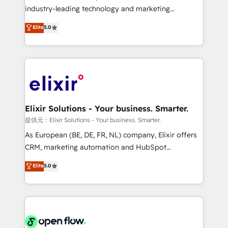
intake; pipeline and document workflows 🛒 E-
industry-leading technology and marketing
Commerce: Shopify, WooCommerce; lifecycle and
consultancy. Our focus is on enterprise and mid-
Elite
5.0
revenue automation 🏢 Real Estate: deal pipelines;
market B2B companies globally that want a strategic
portfolio and lifecycle management 🏭
approach to execute their goals through creative
Manufacturing: ERP integrations; operational
applications of our solutions; Technical HubSpot
alignment 🛡️ Compliance & Data Considerations:
Consulting, Content Marketing, Growth-Driven
HIPAA-aware; CASL-compliant; GDPR-ready
Design, Migrations + Integrations. Mole Street’s
implementations where required 💡 Why 500+
mission is empowering others to realize their
Clients Choose Us: Elite Partner; technical, fast, and
greatness, which is achieved through creating
Elixir Solutions - Your business. Smarter.
built to scale.
absolute clarity, derived from a well-defined
提供元：Elixir Solutions - Your business. Smarter.
strategy, executed well, and reported on with clear
As European (BE, DE, FR, NL) company, Elixir offers
results. The culture is driven by core values; Joy, Grit,
CRM, marketing automation and HubSpot
Accountability, Curiosity, Authenticity, Growth
integration products and services to mid-market
Elite
5.0
Mindedness, and Clarity. We are driven to win for the
and enterprise customers. We ensure that your sales,
collective good of the company and its clientele, and
service and marketing department operates in the
dedicated to breaking the mold from the agency of
most effective way, while at the same time
the past into the consultancy of the future. Great
leveraging your commercial data for a fully
things are happening.
integrated buyers journey. Elixir is located in