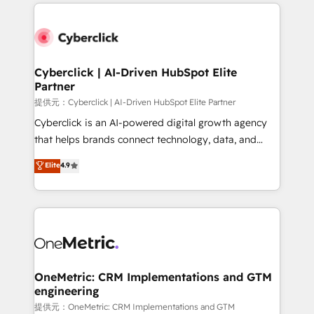
website, or build your new one.
Cyberclick | AI-Driven HubSpot Elite
Partner
提供元：Cyberclick | AI-Driven HubSpot Elite Partner
Cyberclick is an AI-powered digital growth agency
that helps brands connect technology, data, and
creativity to achieve measurable results. Founded in
Elite
4.9
Barcelona and operating across Spain, LATAM, and
the UK, we support global companies in building
smarter marketing, sales, and customer success
strategies. As the only HubSpot Elite Partner in
Iberia (Spain & Portugal), we combine human insight
with intelligent automation to drive sustainable
growth. Our multidisciplinary team designs solutions
OneMetric: CRM Implementations and GTM
engineering
that simplify complexity, boost performance, and
turn innovation into real impact. 🌍 Highlights •
提供元：OneMetric: CRM Implementations and GTM