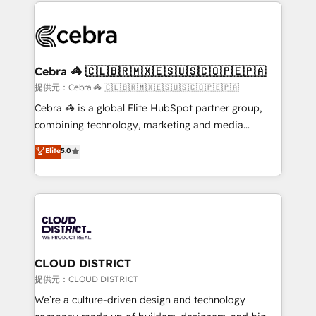
100+ seamless migrations from 15+ different CRMs
OneMetric that matters most: revenue.
✨ 100,000+ hours in HubSpot projects, 75+ full Hub
implementations, and 5,000+ pages ✨ CS: Clients
generating 7-digit MRR from inbound campaigns ✨
CS: 245% organic growth & +751% new visitors for a
Cebra 🦓 🇨🇱🇧🇷🇲🇽🇪🇸🇺🇸🇨🇴🇵🇪🇵🇦
full-funnel HubSpot project ✨ CS: 415% conversion
提供元：Cebra 🦓 🇨🇱🇧🇷🇲🇽🇪🇸🇺🇸🇨🇴🇵🇪🇵🇦
boost with a new HubSpot site Recognized leaders:
Cebra 🦓 is a global Elite HubSpot partner group,
🏆 HubSpot Platform Migration Impact Award 🏆
combining technology, marketing and media
Clutch HubSpot Global Leader 🏆 Finalist: HubSpot
expertise across Latin America and Southern
Elite
5.0
Inbound Campaign of the Year 🏆 Gold AVA Digital
Europe, with teams across 7 countries. Born in Chile,
Award for Best Website 🌟 Accreditations: CRM
we combine local insight with international reach to
Implementation, HubSpot Content Experience, CRM
help businesses grow through technology, creativity,
Data Migration & Custom Integration
AI and strategy. For over 12 years, we’ve delivered
500+ HubSpot implementations, building end-to-
end solutions that integrate CRM, AI automation,
inbound and loop marketing, content, and digital
CLOUD DISTRICT
creativity. Our multicultural team works in Spanish,
提供元：CLOUD DISTRICT
Portuguese, and English to design scalable strategies
We’re a culture-driven design and technology
that drive measurable growth. 🌎 Highlights: • 10+