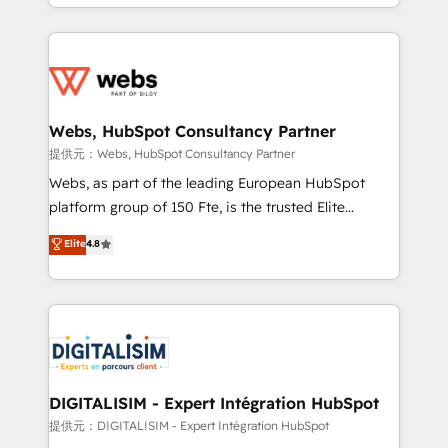
solve all your HubSpot challenges and improve user
sales, and service hubs • Built-in flexibility for
adoption, sales process and marketing results.
startups to global brands
Services 📚 Onboarding your team to HubSpot for
the first time 🔧 Designing and optimising your
HubSpot set-up for better results 🌐 Website design
and build using HubSpot 🔌 Integrating HubSpot
Webs, HubSpot Consultancy Partner
with other systems 🎓 Training your teams to be
提供元：Webs, HubSpot Consultancy Partner
HubSpot pros 📊 Lead generation services using
Webs, as part of the leading European HubSpot
HubSpot Why us? - SIX HubSpot Accreditations -
platform group of 150 Fte, is the trusted Elite
awarded by HubSpot after a rigorous process for
HubSpot CRM Partner offering you a roadmap on
Elite
4.8
CRM, Solutions Architecture, Onboarding , Data
maximizing EBITDA and achieving Commercial
Migration, Custom Integration & Platform
Excellence. With our targeted processes, we
Enablement -Onboarded over 500 businesses to
strengthen your digital transformation and minimize
HubSpot -Top 1% of partners worldwide -In-house
costs. As HubSpot's Advanced Accredited CRM
team of 25+ experts Contact us today to help you
Implementation partner, we provide expertise to
get more from your investment in HubSpot.
drive your business forward. Since 2015 we are fully
www.bbdboom.com
dedicated to HubSpot and with an experienced
DIGITALISIM - Expert Intégration HubSpot
team (50+), we work with reputable companies in
提供元：DIGITALISIM - Expert Intégration HubSpot
B2B sectors such as manufacturing, SaaS and