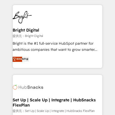
Growth-Driven Design Agency of the Year 🏆2015
automation, integration, and AI innovation to deliver
Became the 5th Agency to reach Diamond 🏆2014
lasting impact. We specialize in: • Turnkey and end-
HubSpot COS Performance Award 🏆2014 HubSpot
to-end HubSpot implementations • Onboarding for
COS Design Award 🏆2013 HubSpot Marketplace
Sales, Service, Marketing & Content Hubs • AI voice
Provider of the Year 🏆2011 Became a HubSpot
and chat agents, predictive automation, and smart
Bright Digital
Partner 📆Founded in 1997
workflows • Salesforce + HubSpot integration •
提供元：Bright Digital
RevOps and AI-driven sales enablement • Website
Bright is the #1 full-service HubSpot partner for
design and CMS development • ERP integration: SAP,
ambitious companies that want to grow smarter.
NetSuite, Microsoft Dynamics, … • Data cleansing
From HubSpot onboarding, to training, from
Elite
4.9
and CRM migration from any platform •
developing a new website to lead generation and
Client/member portals built on HubSpot • Custom
digital marketing; we do it all (and with great
and complex integrations: SAM.gov, GovWin,
results)! In short, our services include: - HubSpot
QuickBooks, PandaDoc, ClickUp, Shopify, Mapsly,
consultancy: onboarding, training, data migration -
WooCommerce, BuilderTrend, and more Experience
HubSpot development: websites, custom modules,
the difference — reach out to see how AI + HubSpot
integrations - Marketing & sales solutions: digital
can transform your business.
marketing, advertising, campaigns, content and
Set Up | Scale Up | Integrate | HubSnacks
FlexPlan
design We connect people, data and technology to
improve customer experiences. With our bright
提供元：Set Up | Scale Up | Integrate | HubSnacks FlexPlan