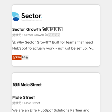
no CRM e mantêm os dados organizados, como um
integrations, custom CMS portal development,
especialista operando a plataforma 24/7. Hoje 300+
design & UX for mid to large to multi national
empresas em 13 países utilizam a Nexforce. Somos
businesses. Our teams are based in North America
a maior parceira da HubSpot na América Latina e
and APAC. We are HubSpot's top-ranked Advanced
líder no ranking global de sucesso do cliente da
Implementation Certified Partner and we contribute
Sector Growth 🚀🇨🇦🇺🇸
HubSpot.
to their advisory council. We strive to do 'good work
提供元：Sector Growth 🚀🇨🇦🇺🇸
with good people' and have worked with incredible
🚀 Why Sector Growth? Built for teams that need
brands. You can see some of them on our website,
HubSpot to actually work - not just be set up. 🔧
along with plenty of case studies.
HubSpot Experts: Onboarding, migrations,
Elite
5.0
automation, and training built for adoption. ⚡ Highly
Technical Execution: ERP, EMR and Custom
Integrations; complex builds delivered in weeks, not
months. 🤖 AI Consulting & Agents: AI-powered
workflows; automation agents; process optimization
inside HubSpot. 🏆 Industry Experience: 🏥
Healthcare: HIPAA implementations; secure data
Mole Street
workflows 💼 Financial Services: compliant
提供元：Mole Street
workflows; audit-ready reporting ⚖️ Legal: client
We are an Elite HubSpot Solutions Partner and