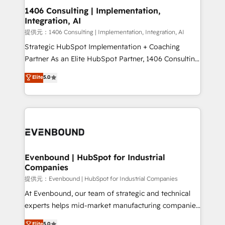
allowing companies to optimize processes and meet
1406 Consulting | Implementation,
Integration, AI
the needs of the customer. We are part of Impresoft
Group, a group of specialized and complementary
提供元：1406 Consulting | Implementation, Integration, AI
companies that divide their offer into 4
Strategic HubSpot Implementation + Coaching
Competence Centers: Smart Manufacturing,
Partner As an Elite HubSpot Partner, 1406 Consulting
Customer First, Enabling Technologies & Security.
helps mid-market revenue teams transform how
Elite
5.0
The synergies generated by these integrations,
they sell, market, and serve. We don't just build your
together with the combination of talents, skills,
HubSpot—we teach your team to own it, then stay
solutions and services, have allowed the group to
to help you keep winning. What We Do ⚙️ CRM
build an unrivaled offering portfolio on the market
Implementations across Marketing, Sales, Service,
to accompany companies on their digital
Data & Content 📈 Sales & Marketing Alignment +
transformation journey.
Revenue Team Enablement 🤖 Breeze AI & Custom
Agent Creation 🔄 Custom Integrations & Data
Evenbound | HubSpot for Industrial
Companies
Migration Why 1406 We become part of your team.
Your team learns while we build. We fix what others
提供元：Evenbound | HubSpot for Industrial Companies
broke. Built for mid-market reality—practical
At Evenbound, our team of strategic and technical
solutions that work with your actual headcount and
experts helps mid-market manufacturing companies
constraints. By the Numbers 🏆 Top 1% of all
achieve real growth. We specialize in delivering
Elite
5.0