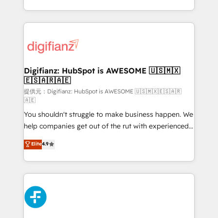
𝗯𝘂𝘀𝗶𝗻𝗲𝘀𝘀' button to get in touch (𝘸𝘦'𝘳𝘦 𝘴𝘶𝘱𝘦𝘳
growth. We modernise platforms, streamline
𝘳𝘦𝘴𝘱𝘰𝘯𝘴𝘪𝘷𝘦)
operations that are causing inefficiencies, improve
customer experiences, integrate systems, and
supercharge revenue operations Key services: • CRM
Implementation • Systems Integration • Digital
Transformation / Web Development • RevOps &
Digifianz: HubSpot is AWESOME 🇺🇸🇲🇽
🇪🇸🇦🇷🇦🇪
Sales Consulting • Marketing Automation What
makes us different? 🚀 Top 0.5% of global HubSpot
提供元：Digifianz: HubSpot is AWESOME 🇺🇸🇲🇽🇪🇸🇦🇷
🇦🇪
agencies ⚙️ The strongest technical ability and
You shouldn't struggle to make business happen. We
integration capabilities 💼 Consultative, long-term
help companies get out of the rut with experienced,
partners who will embed ourselves into your
process-oriented teams implementing HubSpot
business, processes and systems 🏢 We specialise in
Elite
4.9
Marketing, Sales, Service, CMS and Operations Hub,
working with mid-market and enterprise
so selling and actually engaging with your customers
organisations, global organisations and those with
feels easy and pain-free. We are a top ranked
complex use cases 🏆 CRM Implementation,
HubSpot Elite Partner, winner of Rookie of the Year
Platform Enablement, Custom Integration and
and Customer First Awards, 4.9/5 rating in HubSpot
Onboarding Accredited 🔐 ISO27001 & ISO9001
Reviews and 4.9/5 rating in Clutch Reviews. Digifianz
Certified