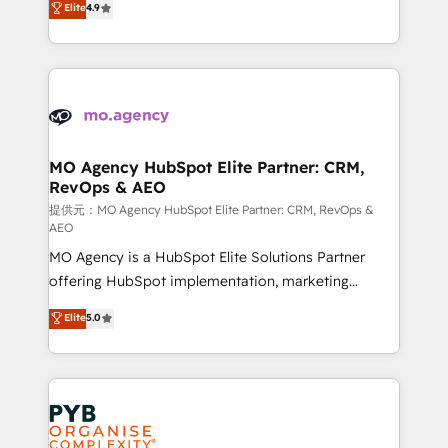
Elite
4.9
to your needs and sales objectives. With 125+
migrate, replatform, and scale smarter. We specialize
certifications, we are part of the most certified
in high-impact CRM and CMS migrations and
Canadian agencies, and we both hold Onboarding
onboarding from platforms like Salesforce, NetSuite,
Accreditations. Based in Canada (coast to coast), our
Zoho, Pardot, Marketo, Microsoft Dynamics, Wix,
services are offered in both English & French.
WordPress and legacy CRMs, turning fragmented
systems into unified, growth-ready HubSpot
architectures that accelerate revenue operations and
MO Agency HubSpot Elite Partner: CRM,
RevOps & AEO
performance. - Multi-object CRM migration, cleanup,
and implementation. - Pre-built and custom
提供元：MO Agency HubSpot Elite Partner: CRM, RevOps &
AEO
integrations across your full tech stack. - Custom
MO Agency is a HubSpot Elite Solutions Partner
object setup, CMS builds, and full-funnel automation.
offering HubSpot implementation, marketing
- Dashboards, lifecycle campaigns, and lead
automation, CRM and RevOps consulting, data
nurturing sequences. - Cross-hub setup across
Elite
5.0
architecture, sales enablement, lifecycle automation,
Marketing, Sales, Operations, and Service Hubs. -
lead scoring and revenue reporting. HubSpot,
Ongoing optimization, managed support, and
Salesforce and integrated enterprise stacks. Digital
scalable retainers. Let’s make HubSpot your most
Marketing, Answer Engine Optimisation, and
powerful growth engine. Built to convert, scale, and
Generative Engine Optimisation (AI Search),
drive results.