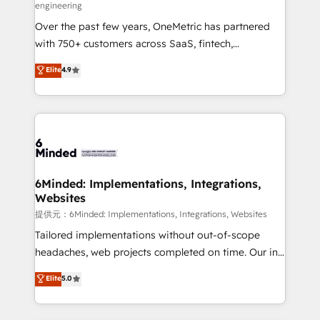
engineering
HubSpot Partner since 2012 • 2022 EMEA Impact
Over the past few years, OneMetric has partnered
Award: Best Integration • 150+ successful HubSpot
with 750+ customers across SaaS, fintech,
projects • Clients in 30+ industries • Proprietary
healthcare, real estate, and other industries. With
technology for integrations • Multilingual team:
Elite
4.9
150+ HubSpot-certified experts, we deliver scalable
English, Spanish, Portuguese & Italian 👉 Grow
solutions to complex GTM and RevOps challenges.
smarter with AI and HubSpot.
Our Expertise 🔹 Onboarding & Implementation:
Accredited HubSpot Partner, ensuring smooth setup
tailored to your GTM motion. 🔹 Migrations:
Accredited HubSpot Partner, ensuring migration
from other CRMs to HubSpot without data loss or
6Minded: Implementations, Integrations,
Websites
downtime. 🔹 RevOps Strategy: Align teams,
processes, and data to drive revenue efficiency. 🔹
提供元：6Minded: Implementations, Integrations, Websites
Integrations: Connect HubSpot with your tech stack
Tailored implementations without out-of-scope
for better adoption. 🔹 Custom Solutions: Build
headaches, web projects completed on time. Our in-
tailored apps, workflows, and configurations. We are
house team of certified CRM architects, experts,
Elite
5.0
SOC 2 Type II and ISO 27001 certified, reinforcing
developers, designers, and marketers handles all
our commitment to data security and compliance. At
aspects of your HubSpot. ✨ 400+ global clients ✨
OneMetric, we help revenue teams focus on the