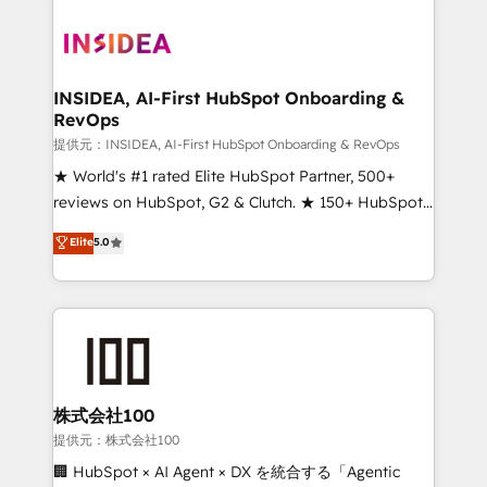
INSIDEA, AI-First HubSpot Onboarding &
RevOps
提供元：INSIDEA, AI-First HubSpot Onboarding & RevOps
★ World's #1 rated Elite HubSpot Partner, 500+
reviews on HubSpot, G2 & Clutch. ★ 150+ HubSpot
Certified Experts & Trainers across the team ★
Elite
5.0
1,500+ implementations across five continents ★ AI-
First, RevOps-led, Onboarding obsessed ★
Company of the Year 2024/25 INSIDEA helps
growing companies turn HubSpot into a revenue
engine. We onboard your team, migrate your data,
and build AI-powered workflows that drive adoption
from week one, in your time zone. What we do ➤
株式会社100
Onboarding: Live in weeks, with workflows built
提供元：株式会社100
around your business, not a template. ➤ Migration:
🏢 HubSpot × AI Agent × DX を統合する「Agentic