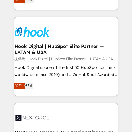
HubSpot partners 🔄 Top 5% globally in client
tailored solutions that drive results by leveraging
retention 📅 8+ years of consistent results since 2017
HubSpot’s platform and data to fuel success.
Who We Serve Revenue teams, marketing leaders,
Technical Solutions: - HubSpot Technical Consulting -
and sales ops at mid-market companies ready to
HubSpot CRM Implementation - HubSpot
move beyond spreadsheets into unified systems
Onboarding - Data Migration & Integrations -
that drive real business results.
Technical Audit & Optimization Strategic Solutions: -
Revenue Operations - Inbound Marketing -
Hook Digital | HubSpot Elite Partner —
LATAM & USA
Outbound Marketing - HubSpot CMS Website
Design & Development We empower our clients to
提供元：Hook Digital | HubSpot Elite Partner — LATAM & USA
reach their full potential by providing transparent,
Hook Digital is one of the first 50 HubSpot partners
relationship-driven support. With over 300 HubSpot
worldwide (since 2010) and a 7x HubSpot Awarded
certifications and accreditations, we deliver both the
Elite Partner. With 500+ projects across the U.S.,
Elite
4.9
technical know-how and strategic guidance you
Brazil, and LATAM, we combine global expertise with
need to succeed.
regional experience. Today, we are Brazil’s largest
HubSpot Elite Partner—trusted by companies across
the Americas to scale smarter. ⚙️ CRM
Implementation & Migration Onboarding across all
Hubs, plus migrations from Salesforce, Pipedrive, RD
Station, Freshdesk, Intercom, and more. Custom