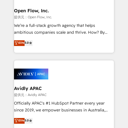
Brussels, Munich "München", Cologne "Köln", Paris
and Amsterdam. Elixir is a first mover and leader
Open Flow, Inc.
when it comes to HubSpot sales and service
提供元：Open Flow, Inc.
implementations, highly renowned for our business
We’re a full-stack growth agency that helps
acumen, process (re-)design experience and a
ambitious companies scale and thrive. How? By
massive amount of success stories in this area. We
upgrading and streamlining every single revenue-
Elite
5.0
integrate HubSpot with complex solutions like SAP,
generating aspect of your business. We’re proud
MicroSoft, custom solutions,... Our company also has
HubSpot Elite Solutions Partners and devout CRM
strong experience with HubSpot CRM extension,
nerds who can harness HubSpot’s custom digital
mobile apps for Field Service Management and
tools to improve each touchpoint of your customer
Retail execution, CPQ, customer portals and
experience. Working hand-in-hand with your team,
HubSpot CMS developments. And we're champions
we’ll assemble a RevOps machine that drives more
when it comes to complex data migrations.
traffic, generates better leads and crushes your
Avidly APAC
revenue goals. We've worked with thousands of
提供元：Avidly APAC
HubSpot customers and we'd love to work with you
Officially APAC's #1 HubSpot Partner every year
too! Clients come to us for: Advanced CRM solutions
since 2019, we empower businesses in Australia,
System Integrations both Custom and Native to
New Zealand, and globally to realise their full
Elite
5.0
HubSpot Data System Migrations between systems
potential through enterprise HubSpot CRM