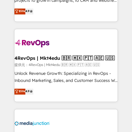
projects to growth campaigns, to CRM and websites.
HubSpot experts backed by over 10+ years of
Hire an agency that's experienced in every inch of
Elite
4.9
HubSpot experience ✔️Flexible pricing models —
HubSpot and willing to work hand-in-hand with your
Hourly-fee (assigned one Dedicated HubSpot
team to simplify the complex and build a better
Admin); Monthly-fee (HubSpot Admin + Project
experience for your team and customers.
Manager); and Fixed Project Cost (as per
requirement). ✔️Helped over 25,000+ customers so
far with our HubSpot solutions. ✔️Bespoke apps &
on-demand bundle services. Connect with us today!
4RevOps | Mkt4edu 🇧🇷 🇲🇽 🇵🇹 🇦🇪 🇺🇸
提供元：4RevOps | Mkt4edu 🇧🇷 🇲🇽 🇵🇹 🇦🇪 🇺🇸
Unlock Revenue Growth: Specializing in RevOps -
Inbound Marketing, Sales, and Customer Success We
specialize in driving revenue growth for companies
Elite
4.9
across industries through tailored marketing, sales,
and customer success strategies, utilizing RevOps
methodologies. As Latin America's largest HubSpot
partner and a global leader in education market, we
offer unparalleled insights. Operating in five
countries—Brazil, UAE (Abu Dhabi/Dubai/Sharjah),