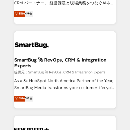
Move from any legacy CRM. Zero downtime, full data
CRM パートナー」 経営課題と現場業務をつなぐAIネイ
integrity. ➤ Implementation: Configure HubSpot to
ティブ・エージェンシーとして、HubSpot Eliteの実装
Elite
4.9
run your revenue process. Sales, marketing, and
力で顧客フロント業務を再設計します。 💡 100inc は何
service wired together. ➤ AI and Integrations: Layer
をする会社か？ HubSpotを共通基盤に、AIエージェン
Breeze AI, custom agents, and APIs to remove
トを組み込んだ顧客フロント業務（マーケティング・営
manual work. ➤ Ongoing Management: Monthly
業・CS）を組織全体で設計・実装する日本のAIネイテ
tune-ups, feature rollouts, adoption coaching. Buying
ィブ・エージェンシーです。事業部・グループ会社・部
HubSpot, switching to it, or reviving a stale portal?
門が分立する組織で、データと業務プロセスのサイロ化
We are built for the work.
を、CRMを軸とした全社共通基盤に再構築します。意
SmartBug 🚀 RevOps, CRM & Integration
Experts
思決定者・PMO・現場担当者に並走します。 1️⃣
HubSpot導入・活用支援 顧客データの一元化から、
提供元：SmartBug 🚀 RevOps, CRM & Integration Experts
GTMの見える化・自動化まで。全Hub統合運用、デー
As a 3x HubSpot North America Partner of the Year,
タ品質設計、グループ横断のCRM統合に対応します。
SmartBug Media transforms your customer lifecycle
2️⃣ AIエージェント組織構築 営業・マーケティング業務
into a revenue engine. Our unified ecosystem
Elite
5.0
の一部をAIが自律実行する組織への移行を設計・実装。
includes specialized divisions Globalia (AI &
Breeze・Claude等をHubSpotと連携させ、役割定義・
Software) and Point Success Media (Paid Media),
運用ルール・成果指標まで含めて設計します。 3️⃣ 全社
making this the official home for all three brands. 🔄
DX × AI推進のPMO伴走支援 複数部門をまたぐDX×AI変
Implementation & Integration - Seamless migrations
革を、構想から実装・定着までPMOとして主導。「設
and system integrations powered by Globalia’s