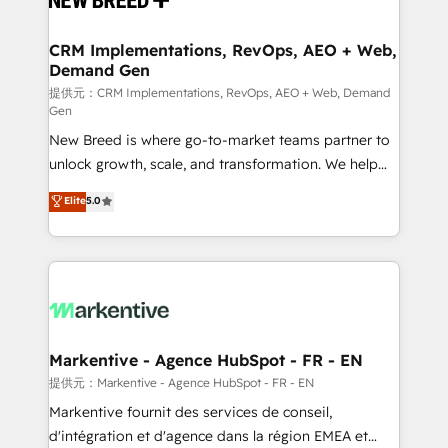
定の代行ではなく、設計の責任」を引き受け、部門横断
technical development team. - 19 HubSpot-certified
の統合・浸透・変革管理を実行します。 ▸ CMS戦略設
trainers to drive platform adoption. 📈 Revenue
CRM Implementations, RevOps, AEO + Web,
計・構築：リード獲得・CVR・SEOを前提にした情報設
Demand Gen
Generation - Full-funnel marketing and high-
計・導線設計・テンプレート設計をContent Hubで一体
performance advertising via Point Success Media. -
提供元：CRM Implementations, RevOps, AEO + Web, Demand
Gen
提供。 ▸ 既存CRM・MAからの移行支援：Salesforce・
Expert deployment of Breeze AI and custom agents
Marketo・Pardot等からの移行、カスタム設計、履歴
New Breed is where go-to-market teams partner to
to automate growth. 🏆 Elite Excellence - 8 platform
データ移行と活用設計まで。 ▸ AEO対応：ChatGPT・
unlock growth, scale, and transformation. We help
accreditations and deep HIPAA-compliance
Perplexity等のAI検索からの流入・引用を前提にコンテ
companies activate HubSpot’s AI-powered
expertise. - A team of 250+ experts dedicated to
Elite
5.0
ンツとサイト構造を最適化。 🏆 なぜ100incを選ぶの
customer platform and operationalize HubSpot’s
your resilient growth.
か？ ✓ HubSpot Eliteパートナー認定 ✓ HubSpotアワ
Loop Marketing framework through expert-led
ード受賞・HUGリーダー ✓ ISO27001:2022 /
services, smart agents, and purpose-built apps,
ISO9001:2015 取得 ✓ 400社以上の導入実績 ✓
tailored to your business. Together, we unlock
HubSpot大百科 出版 CRM・AI活用に関するご相談、現
results, fast. ⚙️CRM & RevOps: Align all Hubs to your
状整理の壁打ちなど、構想段階からお気軽にお問い合わ
buyer journey for clean data, scalability, & reporting.
せください。
🎯Demand Gen & ABM: Drive pipeline with inbound,
Markentive - Agence HubSpot - FR - EN
ABM, AEO, SEO, & paid media. 👩‍💻Web Design:
提供元：Markentive - Agence HubSpot - FR - EN
Build high-performing websites with UX, messaging,
Markentive fournit des services de conseil,
& conversion strategy that drive results. 🤖AI
d'intégration et d'agence dans la région EMEA et