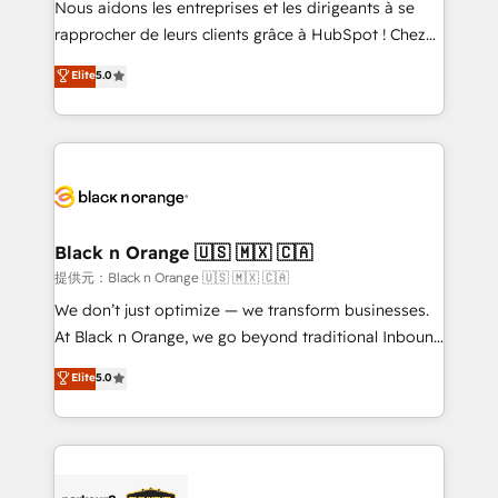
Nous aidons les entreprises et les dirigeants à se
business services. We prepare a customized
rapprocher de leurs clients grâce à HubSpot ! Chez
business case that demonstrates the value and
DIGITALISIM, nous avons l'intime conviction que la
Elite
5.0
impact of your digital transformation, including a
réussite des entreprises passe par l’innovation web,
detailed financial rationale with a focus on ROI and
le marketing digital, et la relation client ! C'est
TCO. As a trusted extension of your team, we
pourquoi, nos experts sont à la fois capables de
believe in the power of partnership. Together, we
gérer votre projet de création de site internet, votre
embark on a transformational journey that sets your
référencement, votre stratégie digitale et le pilotage
business up for long-term success. Unlock your
et l'intégration d'HubSpot ! Les grandes phases d'un
business. If not now, when?
projet HubSpot avec DIGITALISIM : 🧽 Nettoyage,
Black n Orange 🇺🇸 🇲🇽 🇨🇦
migration et intégration des bases de données. 🚀
提供元：Black n Orange 🇺🇸 🇲🇽 🇨🇦
Développement des interfaces avec vos logiciels
We don’t just optimize — we transform businesses.
métiers ⚙️ Configuration de la plateforme HubSpot
At Black n Orange, we go beyond traditional Inbound
📈 Configuration de rapports et tableaux de bord 🤝
Marketing with our exclusive methodologies:
Elite
5.0
Book Process & Guidelines utilisateurs 🎓
BOOMS and BOOST. Together, they form a powerful
Formations des utilisateurs
combination that has driven success for over 800
businesses worldwide. As Elite HubSpot Partners, we
specialize in crafting high-performance growth
strategies that integrate data-driven marketing,