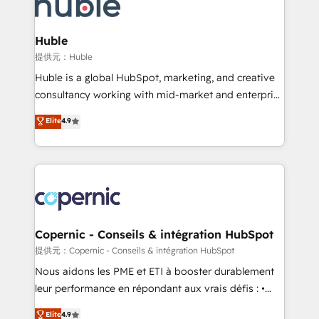
skills, processes, and internal team you need to
CRM Migrations using our in-house "HubScrub" Tool.
attract the right buyers, close deals faster, and grow
without outside dependencies. You’ll learn how to: •
Huble
Set up, audit, and organize your HubSpot portal •
提供元：Huble
Get your sales team fully using HubSpot • Track
Huble is a global HubSpot, marketing, and creative
pipeline and revenue across the entire buyer journey
consultancy working with mid-market and enterprise
• Build an in-house marketing team that drives
businesses. We go beyond implementation, shaping
Elite
4.9
growth • Create content and videos that attract
the strategy, processes, and teams that turn
buyers • Use AI to scale smarter Our coaching-led
HubSpot into a genuine growth engine. Named
approach works best for companies that are done
HubSpot's Global Partner of the Year in 2024,
with outsourcing and ready to build something that
consistently ranked among their top 5 partners
lasts. So if you're ready to become the most trusted
worldwide, and with over 15 years in the ecosystem,
voice in your market, let’s talk.
Huble has built a track record that speaks for itself.
One company, one operating model, delivering
Copernic - Conseils & intégration HubSpot
across offices and consulting teams in the UK, USA,
提供元：Copernic - Conseils & intégration HubSpot
Canada, Germany, France, Belgium, Singapore, and
Nous aidons les PME et ETI à booster durablement
South Africa. Certified compliant with ISO/IEC
leur performance en répondant aux vrais défis : •
27001:2022 and ISO 9001:2015 across all seven
Intégration de HubSpot avec d’autres outils (ERP,
Elite
4.9
international offices and 175+ employees.