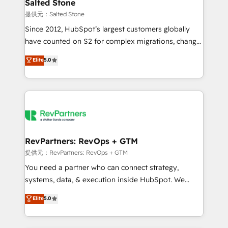
we turn complexity into clarity, human at global
Salted Stone
scale. 🏆 HubSpot’s CEO called us “the partner of the
提供元：Salted Stone
future.” Others agree it is proof of trust built through
Since 2012, HubSpot’s largest customers globally
measurable impact.
have counted on S2 for complex migrations, change
management, systems integration, and creative
Elite
5.0
solutions that deliver measurable impact and
transform brand experiences As one of the few full-
service creative agencies in the HubSpot
ecosystem, we blend strategy, technology, & award-
winning design to build scalable, globally
regionalized HubSpot websites, integrated
marketing campaigns, & RevOps frameworks that
RevPartners: RevOps + GTM
fuel long-term success We connect the entire
提供元：RevPartners: RevOps + GTM
customer lifecycle through seamless integrations,
You need a partner who can connect strategy,
ensure long-term adoption with change-
systems, data, & execution inside HubSpot. We
management programs, and align marketing, sales,
bridge the gap where most agencies fall short by
Elite
5.0
and service to drive sustainable growth With 6 key
combining GTM strategy with technical execution to
HubSpot accreditations and experience across
solve the right problem with the right solution. As the
hundreds of organizations in dozens of industries,