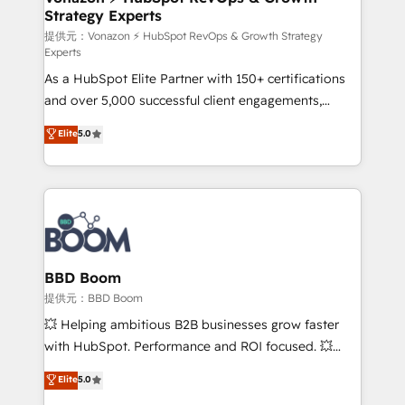
Strategy Experts
pour aligner les équipes marketing, commerciales et
support client (data migration, synchronisation API,
提供元：Vonazon ⚡ HubSpot RevOps & Growth Strategy
Experts
audit et maintenance) ➤ La création de sites internet
As a HubSpot Elite Partner with 150+ certifications
de conversion qui transforment les visiteurs en
and over 5,000 successful client engagements,
opportunités d'affaires ➤ La mise en place de
Vonazon turns marketing complexity into
stratégies d'acquisition marketing (SEO, SEA,
Elite
5.0
measurable, scalable growth. From onboarding to
inbound, automatisation marketing, ABM, IA,
enterprise-grade campaigns, our in-house team
emailing) Informations clés : - 10 ans d'expérience -
builds scalable strategies that drive long-term
100+ intégrations CRM HubSpot réussies - 40
revenue. ⚙️ HubSpot Integration & Optimization •
experts conseil - 150 certifications HubSpot
Seamless CRM, CMS, and automation setup •
cumulées
Complex platform migrations and data cleanups •
Custom APIs and third-party integrations 📈 End-to-
BBD Boom
End Revenue Acceleration • Lifecycle marketing and
提供元：BBD Boom
pipeline growth programs • Sales enablement tools
💥 Helping ambitious B2B businesses grow faster
and CRM optimization • Retention strategies with
with HubSpot. Performance and ROI focused. 💥
customer journey mapping 🏅 Elite-Level HubSpot
BBD Boom is the HubSpot partner that can help you
Elite
5.0
Execution • 750+ onboardings and 2,000+
to HubSpot Better. We work with your teams to
implementations • Deep expertise across marketing,