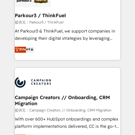
automation, and revenue intelligence to help
companies scale faster and smarter. 🔹 BOOMS:
Parkour3 / ThinkFuel
Demand generation for all your buyers With BOOMS,
提供元：Parkour3 / ThinkFuel
you invest in 100% of your buyers, accelerating your
At Parkour3 & ThinkFuel, we support companies in
growth and positioning yourself as an undisputed
developing their digital strategies by leveraging
leader. 🔹 BOOST: Optimize your digital
technologies and automating their marketing and
Elite
4.9
transformation process A methodology designed to
sales processes to generate growth. Our offer spans
implement HubSpot effectively and optimize your
from Strategy to Operations. We specialize in CRM
digital processes. 🔹 Trusted by Industry Leaders
onboarding and implementation, web design, sales
With an average rating of 4.9/5 and a proven track
& marketing automation, and digital marketing. With
record of business transformation, our growth-first
extensive experience working with tech companies
approach has helped brands dominate their
and manufacturers since 2002, we are committed to
markets.
empowering our clients and developing their
Campaign Creators // Onboarding, CRM
Migration
autonomy. Get to grips with HubSpot through
guided implementation and seamless integration of
提供元：Campaign Creators // Onboarding, CRM Migration
the CRM platform into your digital ecosystem. Would
With over 600+ HubSpot onboardings and complex
you like support in deploying your inbound
platform implementations delivered, CC is the go-to
marketing strategy? We'll provide support tailored
Elite Solutions Partner for businesses ready to