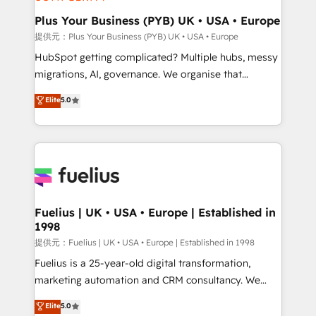
HubSpot Content Hub, WordPress development,
B2B SEO, paid media, and content. We work with
Plus Your Business (PYB) UK • USA • Europe
enterprise and growth-led companies across
提供元：Plus Your Business (PYB) UK • USA • Europe
technology, professional services, financial services
HubSpot getting complicated? Multiple hubs, messy
and industrial sectors. Offices in Johannesburg, Cape
migrations, AI, governance. We organise that
Town and London. 500+ HubSpot CRM
complexity, so your team can put HubSpot to work...
Elite
5.0
implementations delivered. AI visibility coverage
Welcome to our Profile! We help with: • CRM
across ChatGPT, Claude, Perplexity, Gemini and
implementation, reports, workflows, and team
Google AI Overviews. HubSpot Impact Award -
training • CRM migration from Salesforce, Pipedrive,
Customer First HubSpot Impact Award - Integrations
Dynamics and others • Technical projects including
Innovation HubSpot Impact Award - Platform
custom API integrations with ERP (and other
Migration Excellence HubSpot Impact Award -
systems) • AI governance for HubSpot-centred
Platform Excellence 35+ full-time HubSpot
operations A little about us: • Boutique 'Elite' team of
Fuelius | UK • USA • Europe | Established in
professionals.
1998
12 • 150+ clients across Sales Hub, Marketing Hub,
Service Hub, Data Hub and CMS • ISO/IEC
提供元：Fuelius | UK • USA • Europe | Established in 1998
27001:2022, ISO 9001:2015, and ISO 42001:2023
Fuelius is a 25-year-old digital transformation,
certified - the AI management standard • GuardHub:
marketing automation and CRM consultancy. We
our AI governance framework, built on ISO 42001
enable mid-market and enterprise clients to
Elite
5.0
Ready for the next step? Click the 👈 '𝗖𝗼𝗻𝘁𝗮𝗰𝘁
maximise their return from digital and fuel their