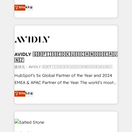
Strategy: Activate Breeze Agents, configure HubSpot
North America. Avec plus de 115 experts en
Elite
4.9
AI, & maximize AEO with tailored AI services. 🧩
marketing automation, Growth, Revops, CRM et
Integrations: Extend HubSpot with custom
webdesign. Markentive is both a consulting firm, a
integrations, hosting, & maintenance.
digital agency and an integrator. With over 115
experts in marketing automation, growth, revops,
CRM and webdesign (We focus on EMEA - USA
customers).
AVIDLY 🇬🇧🇫🇮🇸🇪🇩🇰🇺🇸🇨🇦🇳🇴🇩🇪🇦🇺
🇳🇿
提供元：AVIDLY 🇬🇧🇫🇮🇸🇪🇩🇰🇺🇸🇨🇦🇳🇴🇩🇪🇦🇺🇳🇿
HubSpot’s 5x Global Partner of the Year and 2024
EMEA & APAC Partner of the Year. The world’s most
experienced and fully accredited HubSpot Solutions
Elite
5.0
Partner. 🚀 With 2,750+ HubSpot projects delivered
and 370+ specialists across EMEA, APAC and NAM,
we de-risk complex CRM programmes and
accelerate ROI across every HubSpot Hub. 🧭 From
multi-region migrations to AI-powered automation,