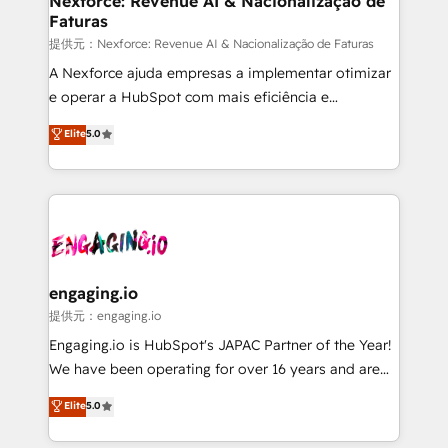
Nexforce: Revenue AI & Nacionalização de
Faturas
objects, automations, and integrations built for
growth. 🚀 AI-Driven GTM Orchestration Unify
提供元：Nexforce: Revenue AI & Nacionalização de Faturas
HubSpot with LinkedIn, WhatsApp, email, paid
A Nexforce ajuda empresas a implementar otimizar
media, and AI voice to drive pipeline. 🤖 AI Custom
e operar a HubSpot com mais eficiência e
Agent Development Deploy AI agents for
previsibilidade de receita. Combinamos Revenue
Elite
5.0
prospecting, follow-ups, service triage, and
Operations (RevOps) e Inteligência Artificial para
knowledge retrieval—built in HubSpot. ⚡ Fast-Track
estruturar processos integrar sistemas organizar
& Growth-Track Services Fast-Track: Rapid HubSpot
dados e automatizar operações. O objetivo é
onboarding in weeks Growth-Track: Unlock
transformar a HubSpot em um verdadeiro sistema
advanced optimization & adoption 📍 São Paulo, BR
operacional de receita conectando equipes
• Des Moines, IA • New York, NY
tecnologia e dados em uma operação integrada.
Também somos distribuidores oficiais da HubSpot
engaging.io
e de mais de 150 softwares globais permitindo
提供元：engaging.io
contratar e pagar a HubSpot em reais com nota
Engaging.io is HubSpot's JAPAC Partner of the Year!
fiscal no Brasil e gerar economia de até 50% na
We have been operating for over 16 years and are
contratação de softwares internacionais.
one of HubSpot's most experienced and technically
Elite
5.0
Oferecemos ainda agentes de IA especializados em
capable Agency Partners globally. We specialise in
HubSpot que automatizam tarefas executam rotinas
complex CRM migrations, implementations,