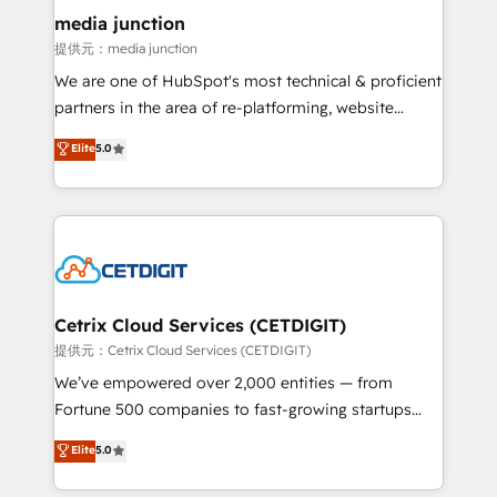
Mexico, USA, and Portugal—we've executed over a
media junction
hundred successful operations. Our approach,
提供元：media junction
rooted in RevOps principles, integrates analysis,
We are one of HubSpot's most technical & proficient
training, planning, and qualification. Leveraging
partners in the area of re-platforming, website
technology, data analytics, CRM optimization, and
design & development. We specialize in multi-hub
Elite
5.0
inbound marketing tactics, we focus on
implementations for mid-market & enterprise
understanding, nurturing, and converting leads.
companies. We are woman-owned, powered by
Partner with us to unlock your business's full
coffee, and we ❤️ dogs. We produce award-winning
potential and achieve sustained growth in today's
work for our clients. 🏆2023 Technical Expertise
competitive market.
Impact Award 🏆2022 Technical Expertise Impact
Award 🏆2022 Platform Migration Excellence Impact
Award 🏆2020 Elite Solutions Partner 🏆2019
Cetrix Cloud Services (CETDIGIT)
Integrations HubSpot Impact Award 🏆2019
提供元：Cetrix Cloud Services (CETDIGIT)
Marketing Enablement HubSpot Impact Award 🏆
We’ve empowered over 2,000 entities — from
2018 Website Design HubSpot Impact Award 🏆2017
Fortune 500 companies to fast-growing startups
Website Design HubSpot Impact Award 🏆2016
and nonprofits — to streamline operations, scale
Elite
5.0
Growth-Driven Design Agency of the Year 🏆2016
revenue, and unlock the full potential of HubSpot.
Sales Enablement HubSpot Impact Award 🏆2015
With deep technical and industry expertise, we fuse