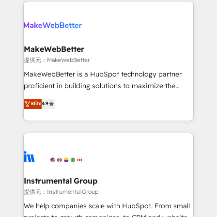
only firm in the world to hold Elite Partner
there’s a good chance one of our globally integrated
Accreditations with both HubSpot and Clay, our
teams has worked with clients just like you Let’s
clients gain a unique advantage in CRM architecture,
explore whether S2 is the partner you’ve been
pipeline generation, data intelligence, and go-to-
looking for...and get your next big initiative moving!
market execution. Why B2B Businesses Choose RP: -
MakeWebBetter
Secure: Soc2 compliant 🛡️ - Pricing: Implementations
提供元：MakeWebBetter
starting at $1,5k 💵 - Speed: Launch in 14 days ⚡ -
MakeWebBetter is a HubSpot technology partner
Global: 75+ RPers across five continents 🌐 - Scale:
proficient in building solutions to maximize the
Largest organically grown & fastest tiering Elite
operational efficiency of HubSpot. The fastest-
Elite
4.9
HubSpot Partner 🪴 - Sales Hub: More
growing tech-enabler & facilitator, MakeWebBetter,
implementations than any other Partner 💻 -
hands you the blend of HubSpot expertise &
Migrations: We convert Salesforce addicts to
eminent solutions & integrations. Trust us to
HubSpot evangelists 🧡 Don't hire a marketing
streamline your HubSpot experience. 🚀HubSpot
agency for an Ops problem. Don't hire a technical
Elite Partners with 10+ years of HubSpot experience
agency for a growth problem. Hire a partner built to
🤝HubSpot Premier Integration partner 🤝Google
solve both.
Premier Partner 2023 🌟5 HubSpot Accreditations 🌟
Instrumental Group
Won HubSpot Theme Challenge 2021 🌟INBOUND’19
提供元：Instrumental Group
HubSpot Rising Star Why us? Harnessing the full
We help companies scale with HubSpot. From small
potential of the powerful HubSpot CRM. ✔️A team of