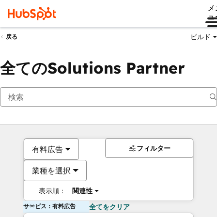
メ
ュ
ビルド
戻る
全てのSolutions Partner
フィルター
有料広告
業種を選択
表示順：
関連性
サービス：有料広告
全てをクリア