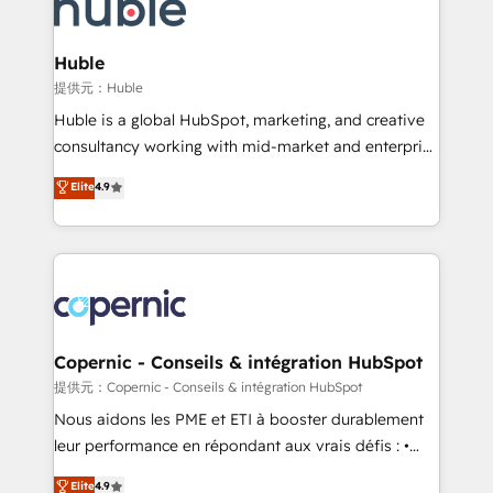
skills, processes, and internal team you need to
CRM Migrations using our in-house "HubScrub" Tool.
attract the right buyers, close deals faster, and grow
without outside dependencies. You’ll learn how to: •
Huble
Set up, audit, and organize your HubSpot portal •
提供元：Huble
Get your sales team fully using HubSpot • Track
Huble is a global HubSpot, marketing, and creative
pipeline and revenue across the entire buyer journey
consultancy working with mid-market and enterprise
• Build an in-house marketing team that drives
businesses. We go beyond implementation, shaping
Elite
4.9
growth • Create content and videos that attract
the strategy, processes, and teams that turn
buyers • Use AI to scale smarter Our coaching-led
HubSpot into a genuine growth engine. Named
approach works best for companies that are done
HubSpot's Global Partner of the Year in 2024,
with outsourcing and ready to build something that
consistently ranked among their top 5 partners
lasts. So if you're ready to become the most trusted
worldwide, and with over 15 years in the ecosystem,
voice in your market, let’s talk.
Huble has built a track record that speaks for itself.
One company, one operating model, delivering
Copernic - Conseils & intégration HubSpot
across offices and consulting teams in the UK, USA,
提供元：Copernic - Conseils & intégration HubSpot
Canada, Germany, France, Belgium, Singapore, and
Nous aidons les PME et ETI à booster durablement
South Africa. Certified compliant with ISO/IEC
leur performance en répondant aux vrais défis : •
27001:2022 and ISO 9001:2015 across all seven
Intégration de HubSpot avec d’autres outils (ERP,
Elite
4.9
international offices and 175+ employees.