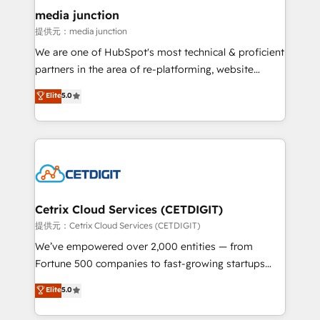
Mexico, USA, and Portugal—we've executed over a
media junction
hundred successful operations. Our approach,
提供元：media junction
rooted in RevOps principles, integrates analysis,
We are one of HubSpot's most technical & proficient
training, planning, and qualification. Leveraging
partners in the area of re-platforming, website
technology, data analytics, CRM optimization, and
design & development. We specialize in multi-hub
Elite
5.0
inbound marketing tactics, we focus on
implementations for mid-market & enterprise
understanding, nurturing, and converting leads.
companies. We are woman-owned, powered by
Partner with us to unlock your business's full
coffee, and we ❤️ dogs. We produce award-winning
potential and achieve sustained growth in today's
work for our clients. 🏆2023 Technical Expertise
competitive market.
Impact Award 🏆2022 Technical Expertise Impact
Award 🏆2022 Platform Migration Excellence Impact
Award 🏆2020 Elite Solutions Partner 🏆2019
Cetrix Cloud Services (CETDIGIT)
Integrations HubSpot Impact Award 🏆2019
提供元：Cetrix Cloud Services (CETDIGIT)
Marketing Enablement HubSpot Impact Award 🏆
We’ve empowered over 2,000 entities — from
2018 Website Design HubSpot Impact Award 🏆2017
Fortune 500 companies to fast-growing startups
Website Design HubSpot Impact Award 🏆2016
and nonprofits — to streamline operations, scale
Elite
5.0
Growth-Driven Design Agency of the Year 🏆2016
revenue, and unlock the full potential of HubSpot.
Sales Enablement HubSpot Impact Award 🏆2015
With deep technical and industry expertise, we fuse