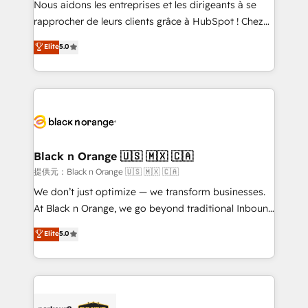
Nous aidons les entreprises et les dirigeants à se
business services. We prepare a customized
rapprocher de leurs clients grâce à HubSpot ! Chez
business case that demonstrates the value and
DIGITALISIM, nous avons l'intime conviction que la
Elite
5.0
impact of your digital transformation, including a
réussite des entreprises passe par l’innovation web,
detailed financial rationale with a focus on ROI and
le marketing digital, et la relation client ! C'est
TCO. As a trusted extension of your team, we
pourquoi, nos experts sont à la fois capables de
believe in the power of partnership. Together, we
gérer votre projet de création de site internet, votre
embark on a transformational journey that sets your
référencement, votre stratégie digitale et le pilotage
business up for long-term success. Unlock your
et l'intégration d'HubSpot ! Les grandes phases d'un
business. If not now, when?
projet HubSpot avec DIGITALISIM : 🧽 Nettoyage,
Black n Orange 🇺🇸 🇲🇽 🇨🇦
migration et intégration des bases de données. 🚀
提供元：Black n Orange 🇺🇸 🇲🇽 🇨🇦
Développement des interfaces avec vos logiciels
We don’t just optimize — we transform businesses.
métiers ⚙️ Configuration de la plateforme HubSpot
At Black n Orange, we go beyond traditional Inbound
📈 Configuration de rapports et tableaux de bord 🤝
Marketing with our exclusive methodologies:
Elite
5.0
Book Process & Guidelines utilisateurs 🎓
BOOMS and BOOST. Together, they form a powerful
Formations des utilisateurs
combination that has driven success for over 800
businesses worldwide. As Elite HubSpot Partners, we
specialize in crafting high-performance growth
strategies that integrate data-driven marketing,