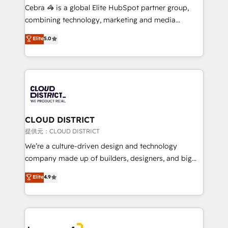
boost with a new HubSpot site Recognized leaders:
Cebra 🦓 is a global Elite HubSpot partner group,
🏆 HubSpot Platform Migration Impact Award 🏆
combining technology, marketing and media
Clutch HubSpot Global Leader 🏆 Finalist: HubSpot
expertise across Latin America and Southern
Elite
5.0
Inbound Campaign of the Year 🏆 Gold AVA Digital
Europe, with teams across 7 countries. Born in Chile,
Award for Best Website 🌟 Accreditations: CRM
we combine local insight with international reach to
Implementation, HubSpot Content Experience, CRM
help businesses grow through technology, creativity,
Data Migration & Custom Integration
AI and strategy. For over 12 years, we’ve delivered
500+ HubSpot implementations, building end-to-
end solutions that integrate CRM, AI automation,
inbound and loop marketing, content, and digital
CLOUD DISTRICT
creativity. Our multicultural team works in Spanish,
提供元：CLOUD DISTRICT
Portuguese, and English to design scalable strategies
We’re a culture-driven design and technology
that drive measurable growth. 🌎 Highlights: • 10+
company made up of builders, designers, and big
years as a HubSpot partner. • 2023 Impact Awards:
thinkers. We blend strategy, design, and
Elite
4.9
Platform Migration Excellence. • Top 3 Partner of the
development—always fueled by curiosity—to turn
Year LATAM 2022, 2023, 2024, 2025. • Partner of the
ideas, opportunities, and challenges into meaningful
Year 2024. • Organizer of Aliados.ai (AI, marketing &
experiences. To us, technology is more than just
tech global congress). 👉 Ready to scale your
code; it’s about creating things that are useful, cool,
business with HubSpot? Let Cebra’s experts help