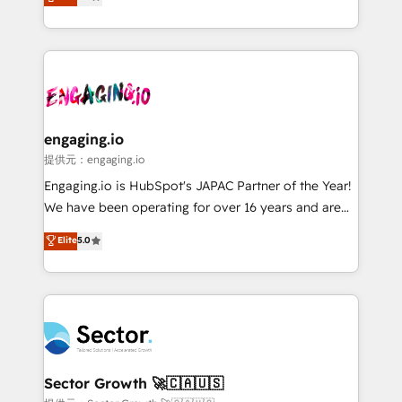
prospecting, follow-ups, service triage, and
Operations (RevOps) e Inteligência Artificial para
knowledge retrieval—built in HubSpot. ⚡ Fast-Track
estruturar processos integrar sistemas organizar
& Growth-Track Services Fast-Track: Rapid HubSpot
dados e automatizar operações. O objetivo é
onboarding in weeks Growth-Track: Unlock
transformar a HubSpot em um verdadeiro sistema
advanced optimization & adoption 📍 São Paulo, BR
operacional de receita conectando equipes
• Des Moines, IA • New York, NY
tecnologia e dados em uma operação integrada.
Também somos distribuidores oficiais da HubSpot
engaging.io
e de mais de 150 softwares globais permitindo
提供元：engaging.io
contratar e pagar a HubSpot em reais com nota
Engaging.io is HubSpot's JAPAC Partner of the Year!
fiscal no Brasil e gerar economia de até 50% na
We have been operating for over 16 years and are
contratação de softwares internacionais.
one of HubSpot's most experienced and technically
Elite
5.0
Oferecemos ainda agentes de IA especializados em
capable Agency Partners globally. We specialise in
HubSpot que automatizam tarefas executam rotinas
complex CRM migrations, implementations,
no CRM e mantêm os dados organizados, como um
integrations, custom CMS portal development,
especialista operando a plataforma 24/7. Hoje 300+
design & UX for mid to large to multi national
empresas em 13 países utilizam a Nexforce. Somos
businesses. Our teams are based in North America
a maior parceira da HubSpot na América Latina e
and APAC. We are HubSpot's top-ranked Advanced
líder no ranking global de sucesso do cliente da
Implementation Certified Partner and we contribute
Sector Growth 🚀🇨🇦🇺🇸
HubSpot.
to their advisory council. We strive to do 'good work