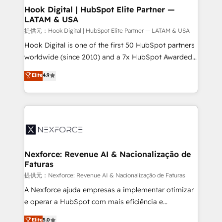
Revenue Operations - Inbound Marketing -
Hook Digital | HubSpot Elite Partner —
LATAM & USA
Outbound Marketing - HubSpot CMS Website
Design & Development We empower our clients to
提供元：Hook Digital | HubSpot Elite Partner — LATAM & USA
reach their full potential by providing transparent,
Hook Digital is one of the first 50 HubSpot partners
relationship-driven support. With over 300 HubSpot
worldwide (since 2010) and a 7x HubSpot Awarded
certifications and accreditations, we deliver both the
Elite Partner. With 500+ projects across the U.S.,
Elite
4.9
technical know-how and strategic guidance you
Brazil, and LATAM, we combine global expertise with
need to succeed.
regional experience. Today, we are Brazil’s largest
HubSpot Elite Partner—trusted by companies across
the Americas to scale smarter. ⚙️ CRM
Implementation & Migration Onboarding across all
Hubs, plus migrations from Salesforce, Pipedrive, RD
Station, Freshdesk, Intercom, and more. Custom
Nexforce: Revenue AI & Nacionalização de
Faturas
objects, automations, and integrations built for
growth. 🚀 AI-Driven GTM Orchestration Unify
提供元：Nexforce: Revenue AI & Nacionalização de Faturas
HubSpot with LinkedIn, WhatsApp, email, paid
A Nexforce ajuda empresas a implementar otimizar
media, and AI voice to drive pipeline. 🤖 AI Custom
e operar a HubSpot com mais eficiência e
Agent Development Deploy AI agents for
previsibilidade de receita. Combinamos Revenue
Elite
5.0