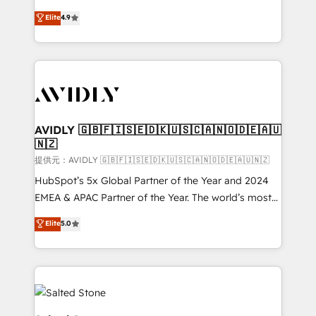
Strategy: Activate Breeze Agents, configure HubSpot
North America. Avec plus de 115 experts en
Elite
4.9
AI, & maximize AEO with tailored AI services. 🧩
marketing automation, Growth, Revops, CRM et
Integrations: Extend HubSpot with custom
webdesign. Markentive is both a consulting firm, a
integrations, hosting, & maintenance.
digital agency and an integrator. With over 115
experts in marketing automation, growth, revops,
CRM and webdesign (We focus on EMEA - USA
customers).
AVIDLY 🇬🇧🇫🇮🇸🇪🇩🇰🇺🇸🇨🇦🇳🇴🇩🇪🇦🇺
🇳🇿
提供元：AVIDLY 🇬🇧🇫🇮🇸🇪🇩🇰🇺🇸🇨🇦🇳🇴🇩🇪🇦🇺🇳🇿
HubSpot’s 5x Global Partner of the Year and 2024
EMEA & APAC Partner of the Year. The world’s most
experienced and fully accredited HubSpot Solutions
Elite
5.0
Partner. 🚀 With 2,750+ HubSpot projects delivered
and 370+ specialists across EMEA, APAC and NAM,
we de-risk complex CRM programmes and
accelerate ROI across every HubSpot Hub. 🧭 From
multi-region migrations to AI-powered automation,