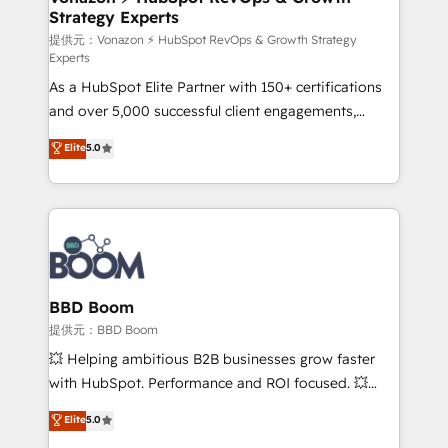
Strategy Experts
pour aligner les équipes marketing, commerciales et
support client (data migration, synchronisation API,
提供元：Vonazon ⚡ HubSpot RevOps & Growth Strategy
Experts
audit et maintenance) ➤ La création de sites internet
As a HubSpot Elite Partner with 150+ certifications
de conversion qui transforment les visiteurs en
and over 5,000 successful client engagements,
opportunités d'affaires ➤ La mise en place de
Vonazon turns marketing complexity into
stratégies d'acquisition marketing (SEO, SEA,
Elite
5.0
measurable, scalable growth. From onboarding to
inbound, automatisation marketing, ABM, IA,
enterprise-grade campaigns, our in-house team
emailing) Informations clés : - 10 ans d'expérience -
builds scalable strategies that drive long-term
100+ intégrations CRM HubSpot réussies - 40
revenue. ⚙️ HubSpot Integration & Optimization •
experts conseil - 150 certifications HubSpot
Seamless CRM, CMS, and automation setup •
cumulées
Complex platform migrations and data cleanups •
Custom APIs and third-party integrations 📈 End-to-
BBD Boom
End Revenue Acceleration • Lifecycle marketing and
提供元：BBD Boom
pipeline growth programs • Sales enablement tools
💥 Helping ambitious B2B businesses grow faster
and CRM optimization • Retention strategies with
with HubSpot. Performance and ROI focused. 💥
customer journey mapping 🏅 Elite-Level HubSpot
BBD Boom is the HubSpot partner that can help you
Elite
5.0
Execution • 750+ onboardings and 2,000+
to HubSpot Better. We work with your teams to
implementations • Deep expertise across marketing,