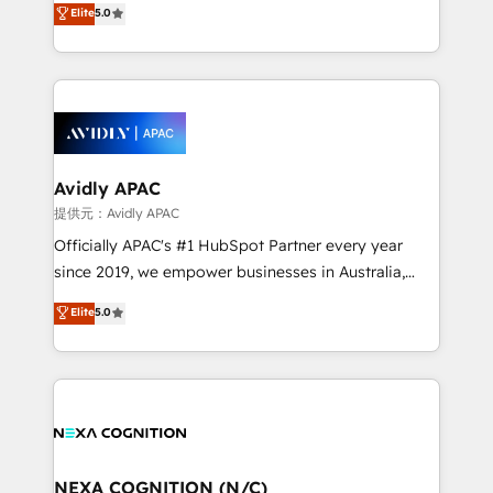
Elite
5.0
integrate HubSpot with complex solutions like SAP,
generating aspect of your business. We’re proud
MicroSoft, custom solutions,... Our company also has
HubSpot Elite Solutions Partners and devout CRM
strong experience with HubSpot CRM extension,
nerds who can harness HubSpot’s custom digital
mobile apps for Field Service Management and
tools to improve each touchpoint of your customer
Retail execution, CPQ, customer portals and
experience. Working hand-in-hand with your team,
HubSpot CMS developments. And we're champions
we’ll assemble a RevOps machine that drives more
when it comes to complex data migrations.
traffic, generates better leads and crushes your
Avidly APAC
revenue goals. We've worked with thousands of
提供元：Avidly APAC
HubSpot customers and we'd love to work with you
Officially APAC's #1 HubSpot Partner every year
too! Clients come to us for: Advanced CRM solutions
since 2019, we empower businesses in Australia,
System Integrations both Custom and Native to
New Zealand, and globally to realise their full
Elite
5.0
HubSpot Data System Migrations between systems
potential through enterprise HubSpot CRM
to HubSpot New lead generation strategies Time-
implementation. And we deliver best practice across
saving automations Fresh growth campaigns Robust
the whole HubSpot platform, covering marketing,
help desk Unified revenue operations Dynamic
sales, service, CMS and integrations. We work with
website development Award-winning creative
all businesses, from start-up to Enterprise, and have
design We live and breathe HubSpot and are ready
delivered the largest HubSpot implementations in
to take on real challenges!
the world. Our human approach to digital
NEXA COGNITION (N/C)