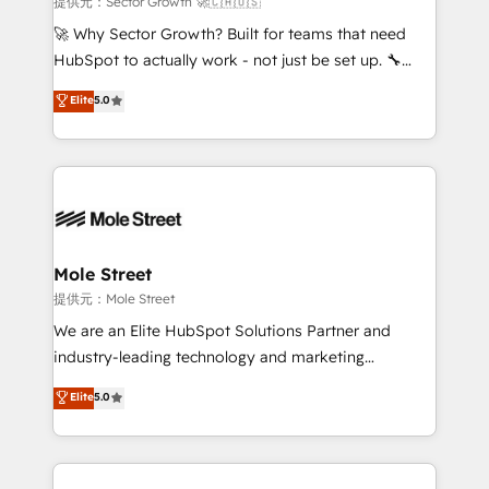
提供元：Sector Growth 🚀🇨🇦🇺🇸
with good people' and have worked with incredible
🚀 Why Sector Growth? Built for teams that need
brands. You can see some of them on our website,
HubSpot to actually work - not just be set up. 🔧
along with plenty of case studies.
HubSpot Experts: Onboarding, migrations,
Elite
5.0
automation, and training built for adoption. ⚡ Highly
Technical Execution: ERP, EMR and Custom
Integrations; complex builds delivered in weeks, not
months. 🤖 AI Consulting & Agents: AI-powered
workflows; automation agents; process optimization
inside HubSpot. 🏆 Industry Experience: 🏥
Healthcare: HIPAA implementations; secure data
Mole Street
workflows 💼 Financial Services: compliant
提供元：Mole Street
workflows; audit-ready reporting ⚖️ Legal: client
We are an Elite HubSpot Solutions Partner and
intake; pipeline and document workflows 🛒 E-
industry-leading technology and marketing
Commerce: Shopify, WooCommerce; lifecycle and
consultancy. Our focus is on enterprise and mid-
Elite
5.0
revenue automation 🏢 Real Estate: deal pipelines;
market B2B companies globally that want a strategic
portfolio and lifecycle management 🏭
approach to execute their goals through creative
Manufacturing: ERP integrations; operational
applications of our solutions; Technical HubSpot
alignment 🛡️ Compliance & Data Considerations:
Consulting, Content Marketing, Growth-Driven