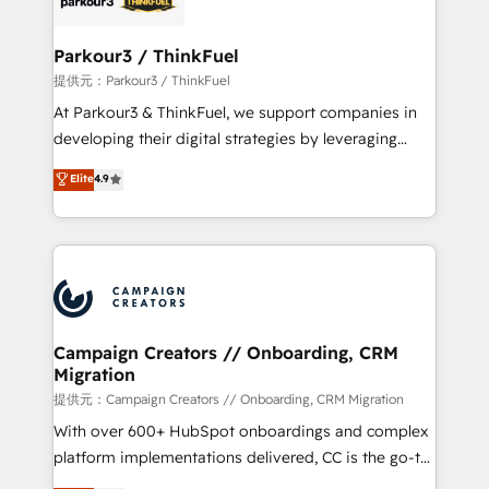
automation, and revenue intelligence to help
companies scale faster and smarter. 🔹 BOOMS:
Parkour3 / ThinkFuel
Demand generation for all your buyers With BOOMS,
提供元：Parkour3 / ThinkFuel
you invest in 100% of your buyers, accelerating your
At Parkour3 & ThinkFuel, we support companies in
growth and positioning yourself as an undisputed
developing their digital strategies by leveraging
leader. 🔹 BOOST: Optimize your digital
technologies and automating their marketing and
Elite
4.9
transformation process A methodology designed to
sales processes to generate growth. Our offer spans
implement HubSpot effectively and optimize your
from Strategy to Operations. We specialize in CRM
digital processes. 🔹 Trusted by Industry Leaders
onboarding and implementation, web design, sales
With an average rating of 4.9/5 and a proven track
& marketing automation, and digital marketing. With
record of business transformation, our growth-first
extensive experience working with tech companies
approach has helped brands dominate their
and manufacturers since 2002, we are committed to
markets.
empowering our clients and developing their
Campaign Creators // Onboarding, CRM
Migration
autonomy. Get to grips with HubSpot through
guided implementation and seamless integration of
提供元：Campaign Creators // Onboarding, CRM Migration
the CRM platform into your digital ecosystem. Would
With over 600+ HubSpot onboardings and complex
you like support in deploying your inbound
platform implementations delivered, CC is the go-to
marketing strategy? We'll provide support tailored
Elite Solutions Partner for businesses ready to