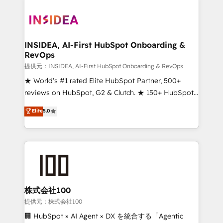
INSIDEA, AI-First HubSpot Onboarding &
RevOps
提供元：INSIDEA, AI-First HubSpot Onboarding & RevOps
★ World's #1 rated Elite HubSpot Partner, 500+
reviews on HubSpot, G2 & Clutch. ★ 150+ HubSpot
Certified Experts & Trainers across the team ★
Elite
5.0
1,500+ implementations across five continents ★ AI-
First, RevOps-led, Onboarding obsessed ★
Company of the Year 2024/25 INSIDEA helps
growing companies turn HubSpot into a revenue
engine. We onboard your team, migrate your data,
and build AI-powered workflows that drive adoption
from week one, in your time zone. What we do ➤
株式会社100
Onboarding: Live in weeks, with workflows built
提供元：株式会社100
around your business, not a template. ➤ Migration:
🏢 HubSpot × AI Agent × DX を統合する「Agentic