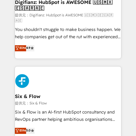
Transformation / Web Development • RevOps &
Digifianz: HubSpot is AWESOME 🇺🇸🇲🇽
🇪🇸🇦🇷🇦🇪
Sales Consulting • Marketing Automation What
makes us different? 🚀 Top 0.5% of global HubSpot
提供元：Digifianz: HubSpot is AWESOME 🇺🇸🇲🇽🇪🇸🇦🇷
🇦🇪
agencies ⚙️ The strongest technical ability and
You shouldn't struggle to make business happen. We
integration capabilities 💼 Consultative, long-term
help companies get out of the rut with experienced,
partners who will embed ourselves into your
process-oriented teams implementing HubSpot
business, processes and systems 🏢 We specialise in
Elite
4.9
Marketing, Sales, Service, CMS and Operations Hub,
working with mid-market and enterprise
so selling and actually engaging with your customers
organisations, global organisations and those with
feels easy and pain-free. We are a top ranked
complex use cases 🏆 CRM Implementation,
HubSpot Elite Partner, winner of Rookie of the Year
Platform Enablement, Custom Integration and
and Customer First Awards, 4.9/5 rating in HubSpot
Onboarding Accredited 🔐 ISO27001 & ISO9001
Reviews and 4.9/5 rating in Clutch Reviews. Digifianz
Certified
helps the following industries: logistics & 3PL, home
Six & Flow
improvement & construction, branding and
提供元：Six & Flow
commercialization, real estate, health, education,
Six & Flow is an AI-first HubSpot consultancy and
SaaS, Software Dev & IT and consulting, make the
RevOps partner helping ambitious organisations
most out of their HubSpot experience operating in
grow with clarity, confidence, and intelligence.
Elite
5.0
the United States, EU, UAE, Mexico and Latin
Operating across the UK, Netherlands, Ireland, and