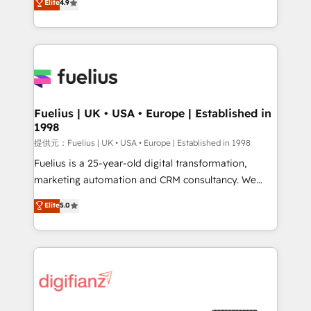
Elite
4.9
implement the platform into complex business
𝗯𝘂𝘀𝗶𝗻𝗲𝘀𝘀' button to get in touch (𝘸𝘦'𝘳𝘦 𝘴𝘶𝘱𝘦𝘳
environments, optimise what you've got and make
𝘳𝘦𝘴𝘱𝘰𝘯𝘴𝘪𝘷𝘦)
sure you can actually use it, build your website in
HubSpot or create an inbound marketing strategy
for you and execute it on HubSpot. We are on the
G-Cloud 14 CCS (Crown Commercial Service)
framework, meaning we've been accredited by
Fuelius | UK • USA • Europe | Established in
1998
HubSpot and vetted by the CCS, which means we
can support public sector companies as well the
提供元：Fuelius | UK • USA • Europe | Established in 1998
other ones listed in our profile. Our services: -
Fuelius is a 25-year-old digital transformation,
HubSpot implementation - HubSpot CMS website
marketing automation and CRM consultancy. We
build We can do lots of things. But everything we do
enable mid-market and enterprise clients to
Elite
5.0
is there for you to: - Grow revenue, and run your
maximise their return from digital and fuel their
business more efficiently - Build stronger
growth. We modernise platforms, streamline
relationships with customers - Make better
operations that are causing inefficiencies, improve
decisions with data - Find a new voice and reach
customer experiences, integrate systems, and
more people - Get the most out of your HubSpot
supercharge revenue operations Key services: • CRM
investment
Implementation • Systems Integration • Digital