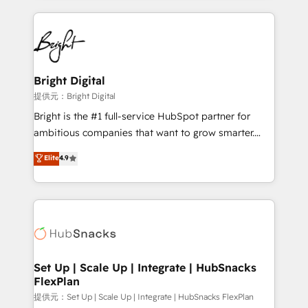
Growth-Driven Design Agency of the Year 🏆2015
automation, integration, and AI innovation to deliver
Became the 5th Agency to reach Diamond 🏆2014
lasting impact. We specialize in: • Turnkey and end-
HubSpot COS Performance Award 🏆2014 HubSpot
to-end HubSpot implementations • Onboarding for
COS Design Award 🏆2013 HubSpot Marketplace
Sales, Service, Marketing & Content Hubs • AI voice
Provider of the Year 🏆2011 Became a HubSpot
and chat agents, predictive automation, and smart
Bright Digital
Partner 📆Founded in 1997
workflows • Salesforce + HubSpot integration •
提供元：Bright Digital
RevOps and AI-driven sales enablement • Website
Bright is the #1 full-service HubSpot partner for
design and CMS development • ERP integration: SAP,
ambitious companies that want to grow smarter.
NetSuite, Microsoft Dynamics, … • Data cleansing
From HubSpot onboarding, to training, from
Elite
4.9
and CRM migration from any platform •
developing a new website to lead generation and
Client/member portals built on HubSpot • Custom
digital marketing; we do it all (and with great
and complex integrations: SAM.gov, GovWin,
results)! In short, our services include: - HubSpot
QuickBooks, PandaDoc, ClickUp, Shopify, Mapsly,
consultancy: onboarding, training, data migration -
WooCommerce, BuilderTrend, and more Experience
HubSpot development: websites, custom modules,
the difference — reach out to see how AI + HubSpot
integrations - Marketing & sales solutions: digital
can transform your business.
marketing, advertising, campaigns, content and
Set Up | Scale Up | Integrate | HubSnacks
FlexPlan
design We connect people, data and technology to
improve customer experiences. With our bright
提供元：Set Up | Scale Up | Integrate | HubSnacks FlexPlan