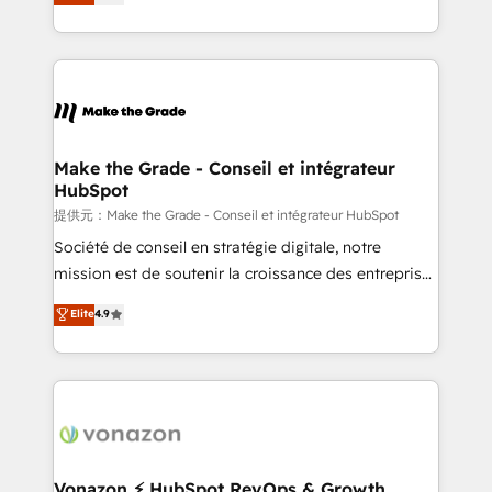
téléphonie, etc.) • Alignement des équipes grâce à un
outil et des données partagées • Amélioration de la
collecte et de l’analyse des données pour des
décisions éclairées • Optimisation de l’efficacité et
de la productivité des équipes Notre équipe de 30
consultants certifiés HubSpot aborde chaque projet
avec un engagement total, alignant processus
Make the Grade - Conseil et intégrateur
HubSpot
métiers et technologie, et guidant vos équipes à
travers le changement, tout en centrant vos objectifs
提供元：Make the Grade - Conseil et intégrateur HubSpot
d’entreprise. Grâce à une méthodologie éprouvée
Société de conseil en stratégie digitale, notre
auprès de plus de 400 clients, nous comprenons
mission est de soutenir la croissance des entreprises
rapidement vos enjeux et intégrons parfaitement
B2B à travers l’acquisition de nouveaux clients,
Elite
4.9
HubSpot dans votre organisation. Pour toute
l'intégration CRM et le développement des revenus
question technique ou besoin de structuration de
auprès de vos comptes existants. En France et à
votre projet HubSpot, contactez notre équipe pour
l'international, nous travaillons avec des ETI
un échange dédié.
ambitieuses, des grands groupes voulant aller au-
delà d’une simple transformation digitale et des
startups florissantes. Nos 3 grandes expertises sont :
➤ L’intégration de CRM et de méthodologie RevOps
Vonazon ⚡ HubSpot RevOps & Growth