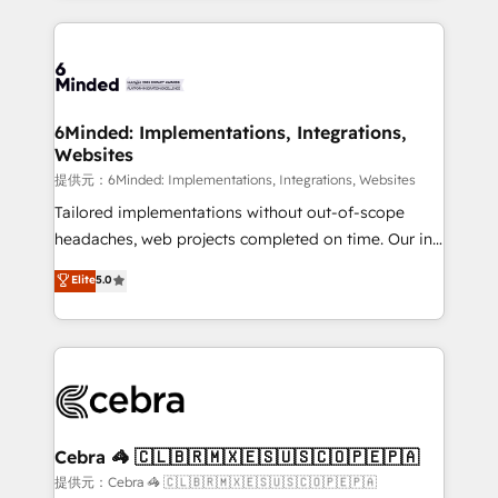
Our Expertise 🔹 Onboarding & Implementation:
Accredited HubSpot Partner, ensuring smooth setup
tailored to your GTM motion. 🔹 Migrations:
Accredited HubSpot Partner, ensuring migration
from other CRMs to HubSpot without data loss or
6Minded: Implementations, Integrations,
Websites
downtime. 🔹 RevOps Strategy: Align teams,
processes, and data to drive revenue efficiency. 🔹
提供元：6Minded: Implementations, Integrations, Websites
Integrations: Connect HubSpot with your tech stack
Tailored implementations without out-of-scope
for better adoption. 🔹 Custom Solutions: Build
headaches, web projects completed on time. Our in-
tailored apps, workflows, and configurations. We are
house team of certified CRM architects, experts,
Elite
5.0
SOC 2 Type II and ISO 27001 certified, reinforcing
developers, designers, and marketers handles all
our commitment to data security and compliance. At
aspects of your HubSpot. ✨ 400+ global clients ✨
OneMetric, we help revenue teams focus on the
100+ seamless migrations from 15+ different CRMs
OneMetric that matters most: revenue.
✨ 100,000+ hours in HubSpot projects, 75+ full Hub
implementations, and 5,000+ pages ✨ CS: Clients
generating 7-digit MRR from inbound campaigns ✨
CS: 245% organic growth & +751% new visitors for a
Cebra 🦓 🇨🇱🇧🇷🇲🇽🇪🇸🇺🇸🇨🇴🇵🇪🇵🇦
full-funnel HubSpot project ✨ CS: 415% conversion
提供元：Cebra 🦓 🇨🇱🇧🇷🇲🇽🇪🇸🇺🇸🇨🇴🇵🇪🇵🇦