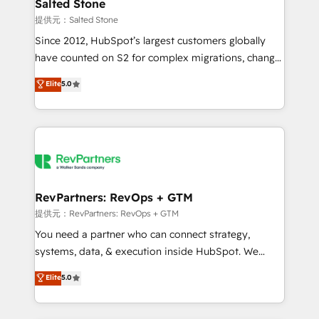
we turn complexity into clarity, human at global
Salted Stone
scale. 🏆 HubSpot’s CEO called us “the partner of the
提供元：Salted Stone
future.” Others agree it is proof of trust built through
Since 2012, HubSpot’s largest customers globally
measurable impact.
have counted on S2 for complex migrations, change
management, systems integration, and creative
Elite
5.0
solutions that deliver measurable impact and
transform brand experiences As one of the few full-
service creative agencies in the HubSpot
ecosystem, we blend strategy, technology, & award-
winning design to build scalable, globally
regionalized HubSpot websites, integrated
marketing campaigns, & RevOps frameworks that
RevPartners: RevOps + GTM
fuel long-term success We connect the entire
提供元：RevPartners: RevOps + GTM
customer lifecycle through seamless integrations,
You need a partner who can connect strategy,
ensure long-term adoption with change-
systems, data, & execution inside HubSpot. We
management programs, and align marketing, sales,
bridge the gap where most agencies fall short by
Elite
5.0
and service to drive sustainable growth With 6 key
combining GTM strategy with technical execution to
HubSpot accreditations and experience across
solve the right problem with the right solution. As the
hundreds of organizations in dozens of industries,