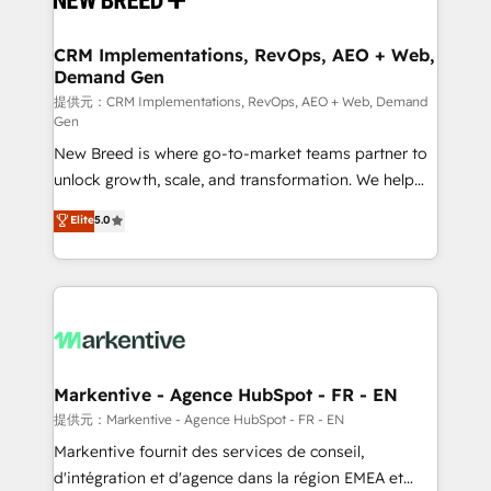
定の代行ではなく、設計の責任」を引き受け、部門横断
technical development team. - 19 HubSpot-certified
の統合・浸透・変革管理を実行します。 ▸ CMS戦略設
trainers to drive platform adoption. 📈 Revenue
CRM Implementations, RevOps, AEO + Web,
計・構築：リード獲得・CVR・SEOを前提にした情報設
Demand Gen
Generation - Full-funnel marketing and high-
計・導線設計・テンプレート設計をContent Hubで一体
performance advertising via Point Success Media. -
提供元：CRM Implementations, RevOps, AEO + Web, Demand
Gen
提供。 ▸ 既存CRM・MAからの移行支援：Salesforce・
Expert deployment of Breeze AI and custom agents
Marketo・Pardot等からの移行、カスタム設計、履歴
New Breed is where go-to-market teams partner to
to automate growth. 🏆 Elite Excellence - 8 platform
データ移行と活用設計まで。 ▸ AEO対応：ChatGPT・
unlock growth, scale, and transformation. We help
accreditations and deep HIPAA-compliance
Perplexity等のAI検索からの流入・引用を前提にコンテ
companies activate HubSpot’s AI-powered
expertise. - A team of 250+ experts dedicated to
Elite
5.0
ンツとサイト構造を最適化。 🏆 なぜ100incを選ぶの
customer platform and operationalize HubSpot’s
your resilient growth.
か？ ✓ HubSpot Eliteパートナー認定 ✓ HubSpotアワ
Loop Marketing framework through expert-led
ード受賞・HUGリーダー ✓ ISO27001:2022 /
services, smart agents, and purpose-built apps,
ISO9001:2015 取得 ✓ 400社以上の導入実績 ✓
tailored to your business. Together, we unlock
HubSpot大百科 出版 CRM・AI活用に関するご相談、現
results, fast. ⚙️CRM & RevOps: Align all Hubs to your
状整理の壁打ちなど、構想段階からお気軽にお問い合わ
buyer journey for clean data, scalability, & reporting.
せください。
🎯Demand Gen & ABM: Drive pipeline with inbound,
Markentive - Agence HubSpot - FR - EN
ABM, AEO, SEO, & paid media. 👩‍💻Web Design:
提供元：Markentive - Agence HubSpot - FR - EN
Build high-performing websites with UX, messaging,
Markentive fournit des services de conseil,
& conversion strategy that drive results. 🤖AI
d'intégration et d'agence dans la région EMEA et