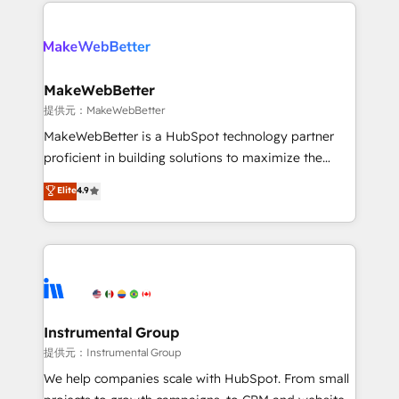
only firm in the world to hold Elite Partner
there’s a good chance one of our globally integrated
Accreditations with both HubSpot and Clay, our
teams has worked with clients just like you Let’s
clients gain a unique advantage in CRM architecture,
explore whether S2 is the partner you’ve been
pipeline generation, data intelligence, and go-to-
looking for...and get your next big initiative moving!
market execution. Why B2B Businesses Choose RP: -
MakeWebBetter
Secure: Soc2 compliant 🛡️ - Pricing: Implementations
提供元：MakeWebBetter
starting at $1,5k 💵 - Speed: Launch in 14 days ⚡ -
MakeWebBetter is a HubSpot technology partner
Global: 75+ RPers across five continents 🌐 - Scale:
proficient in building solutions to maximize the
Largest organically grown & fastest tiering Elite
operational efficiency of HubSpot. The fastest-
Elite
4.9
HubSpot Partner 🪴 - Sales Hub: More
growing tech-enabler & facilitator, MakeWebBetter,
implementations than any other Partner 💻 -
hands you the blend of HubSpot expertise &
Migrations: We convert Salesforce addicts to
eminent solutions & integrations. Trust us to
HubSpot evangelists 🧡 Don't hire a marketing
streamline your HubSpot experience. 🚀HubSpot
agency for an Ops problem. Don't hire a technical
Elite Partners with 10+ years of HubSpot experience
agency for a growth problem. Hire a partner built to
🤝HubSpot Premier Integration partner 🤝Google
solve both.
Premier Partner 2023 🌟5 HubSpot Accreditations 🌟
Instrumental Group
Won HubSpot Theme Challenge 2021 🌟INBOUND’19
提供元：Instrumental Group
HubSpot Rising Star Why us? Harnessing the full
We help companies scale with HubSpot. From small
potential of the powerful HubSpot CRM. ✔️A team of