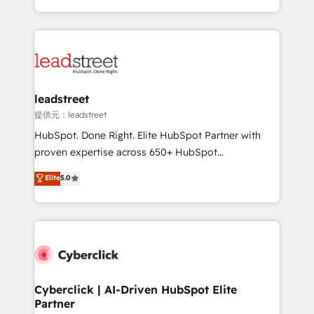
America. From casual user to super fan: make
Canada, we’ve delivered thousands of successful
HubSpot an experience you LOVE!
HubSpot projects for mid-market and enterprise
clients worldwide, with over 10 years experience. We
combine HubSpot, data, and AI to design connected
go-to-market systems that align people, process,
and technology for predictable, scalable revenue
leadstreet
growth. Our expertise spans RevOps, CRM and data
提供元：leadstreet
architecture, AI enablement, and strategic marketing,
HubSpot. Done Right. Elite HubSpot Partner with
delivered through our proprietary FLAIR framework
proven expertise across 650+ HubSpot
for responsible AI adoption. As a HubSpot Elite
implementations. With 12+ years of HubSpot
Elite
5.0
Partner and ISO 27001:2022 certified consultancy,
experience, we help you use the HubSpot platform
we blend strategy, creativity, and technology to help
to its fullest capacity, improve your current HubSpot
organisations scale smarter and grow stronger.
website, or build your new one.
Cyberclick | AI-Driven HubSpot Elite
Partner