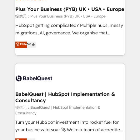
industrial sectors. Offices in Johannesburg, Cape
Town, Dubai & London. 500+ HubSpot CRM
Plus Your Business (PYB) UK • USA • Europe
implementations delivered. AI visibility coverage
提供元：Plus Your Business (PYB) UK • USA • Europe
across ChatGPT, Claude, Perplexity, Gemini and
HubSpot getting complicated? Multiple hubs, messy
Google AI Overviews. HubSpot Impact Award -
migrations, AI, governance. We organise that
Customer First HubSpot Impact Award - Integrations
complexity, so your team can put HubSpot to work...
Elite
5.0
Innovation HubSpot Impact Award - Platform
Welcome to our Profile! We help with: • CRM
Migration Excellence HubSpot Impact Award -
implementation, reports, workflows, and team
Platform Excellence 40+ full-time HubSpot
training • CRM migration from Salesforce, Pipedrive,
professionals. 100s of certifications and
Dynamics and others • Technical projects including
accreditations with HubSpot.
custom API integrations with ERP (and other
systems) • AI governance for HubSpot-centred
operations A little about us: • Boutique 'Elite' team of
BabelQuest | HubSpot Implementation &
Consultancy
12 • 150+ clients across Sales Hub, Marketing Hub,
Service Hub, Data Hub and CMS • ISO/IEC
提供元：BabelQuest | HubSpot Implementation &
Consultancy
27001:2022, ISO 9001:2015, and ISO 42001:2023
Turn your HubSpot investment into rocket fuel for
certified - the AI management standard • GuardHub:
your business to soar 🚀 We’re a team of accredited
our AI governance framework, built on ISO 42001
HubSpot experts ready to help you. We can
Ready for the next step? Click the 👈 '𝗖𝗼𝗻𝘁𝗮𝗰𝘁