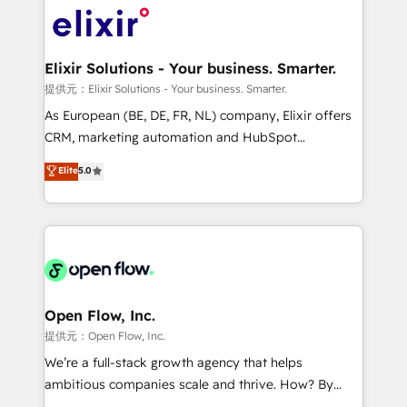
HIPAA-aware; CASL-compliant; GDPR-ready
Design, Migrations + Integrations. Mole Street’s
implementations where required 💡 Why 500+
mission is empowering others to realize their
Clients Choose Us: Elite Partner; technical, fast, and
greatness, which is achieved through creating
Elixir Solutions - Your business. Smarter.
built to scale.
absolute clarity, derived from a well-defined
提供元：Elixir Solutions - Your business. Smarter.
strategy, executed well, and reported on with clear
As European (BE, DE, FR, NL) company, Elixir offers
results. The culture is driven by core values; Joy, Grit,
CRM, marketing automation and HubSpot
Accountability, Curiosity, Authenticity, Growth
integration products and services to mid-market
Elite
5.0
Mindedness, and Clarity. We are driven to win for the
and enterprise customers. We ensure that your sales,
collective good of the company and its clientele, and
service and marketing department operates in the
dedicated to breaking the mold from the agency of
most effective way, while at the same time
the past into the consultancy of the future. Great
leveraging your commercial data for a fully
things are happening.
integrated buyers journey. Elixir is located in
Brussels, Munich "München", Cologne "Köln", Paris
and Amsterdam. Elixir is a first mover and leader
Open Flow, Inc.
when it comes to HubSpot sales and service
提供元：Open Flow, Inc.
implementations, highly renowned for our business
We’re a full-stack growth agency that helps
acumen, process (re-)design experience and a
ambitious companies scale and thrive. How? By
massive amount of success stories in this area. We
upgrading and streamlining every single revenue-