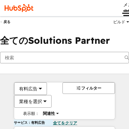
メ
ュ
ビルド
戻る
全てのSolutions Partner
フィルター
有料広告
業種を選択
表示順：
関連性
サービス：有料広告
全てをクリア