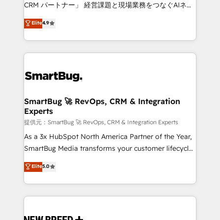
Move from any legacy CRM. Zero downtime, full data
CRM パートナー」 経営課題と現場業務をつなぐAIネイ
integrity. ➤ Implementation: Configure HubSpot to
ティブ・エージェンシーとして、HubSpot Eliteの実装
Elite
4.9
run your revenue process. Sales, marketing, and
力で顧客フロント業務を再設計します。 💡 100inc は何
service wired together. ➤ AI and Integrations: Layer
をする会社か？ HubSpotを共通基盤に、AIエージェン
Breeze AI, custom agents, and APIs to remove
トを組み込んだ顧客フロント業務（マーケティング・営
manual work. ➤ Ongoing Management: Monthly
業・CS）を組織全体で設計・実装する日本のAIネイテ
tune-ups, feature rollouts, adoption coaching. Buying
ィブ・エージェンシーです。事業部・グループ会社・部
HubSpot, switching to it, or reviving a stale portal?
門が分立する組織で、データと業務プロセスのサイロ化
We are built for the work.
を、CRMを軸とした全社共通基盤に再構築します。意
SmartBug 🚀 RevOps, CRM & Integration
Experts
思決定者・PMO・現場担当者に並走します。 1️⃣
HubSpot導入・活用支援 顧客データの一元化から、
提供元：SmartBug 🚀 RevOps, CRM & Integration Experts
GTMの見える化・自動化まで。全Hub統合運用、デー
As a 3x HubSpot North America Partner of the Year,
タ品質設計、グループ横断のCRM統合に対応します。
SmartBug Media transforms your customer lifecycle
2️⃣ AIエージェント組織構築 営業・マーケティング業務
into a revenue engine. Our unified ecosystem
Elite
5.0
の一部をAIが自律実行する組織への移行を設計・実装。
includes specialized divisions Globalia (AI &
Breeze・Claude等をHubSpotと連携させ、役割定義・
Software) and Point Success Media (Paid Media),
運用ルール・成果指標まで含めて設計します。 3️⃣ 全社
making this the official home for all three brands. 🔄
DX × AI推進のPMO伴走支援 複数部門をまたぐDX×AI変
Implementation & Integration - Seamless migrations
革を、構想から実装・定着までPMOとして主導。「設
and system integrations powered by Globalia’s