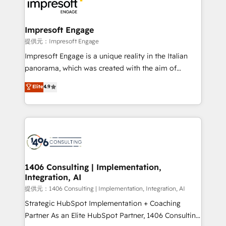
and—most importantly—simple. That’s why we lean
you grow faster, smarter, and with impact.
into bold ideas and shape them into thoughtful
products and strategies that actually make a
Impresoft Engage
difference.
提供元：Impresoft Engage
Impresoft Engage is a unique reality in the Italian
panorama, which was created with the aim of
putting Customer Experience at the center by
Elite
4.9
creating digital environments capable of integrating
people, processes and data. We offer the best
digital solutions on the market, ranging from CRM
processes and technologies to digital strategy, from
marketing automation to online and offline sales
processes through Customer Service Management,
allowing companies to optimize processes and meet
1406 Consulting | Implementation,
Integration, AI
the needs of the customer. We are part of Impresoft
Group, a group of specialized and complementary
提供元：1406 Consulting | Implementation, Integration, AI
companies that divide their offer into 4
Strategic HubSpot Implementation + Coaching
Competence Centers: Smart Manufacturing,
Partner As an Elite HubSpot Partner, 1406 Consulting
Customer First, Enabling Technologies & Security.