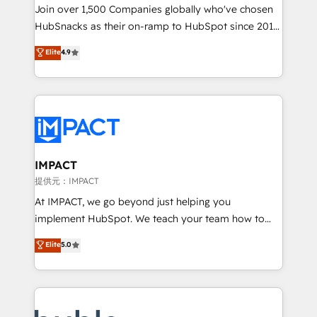
people, exciting ideas and can-do mentality, we
Join over 1,500 Companies globally who've chosen
ensure revenue growth on a daily basis. So tell us
HubSnacks as their on-ramp to HubSpot since 2014
your challenge; our passionate and growth driven
Simple pay-as-you-go plans that accelerate value...
Elite
4.9
team of 100+ experts is ready for you! Driving digital
1️⃣ Set Up | Onboarding New or Check-fixing existing
growth | www.brightdigital.com
HubSpot portals 2️⃣ Scale Up | 100% HubSpot Task
Execution... Global 24/7 ... All Experts 3️⃣ Integrate |
your entire Tech Stack with Custom Integrations
Slash months from your API Integration project... ⬅️
Click "Contact Business" ⬅️ to access 150+ Kickstart
Integration templates that put HubSpot in the center
IMPACT
of your tech stack, syncing... 🛍️ Shopify or
提供元：IMPACT
WooCommerce 💲 Stripe or Paypal 💰 Sage or
At IMPACT, we go beyond just helping you
Netsuite 🤖 Google or Microsoft ✍️ DocuSign or
implement HubSpot. We teach your team how to
PandaDoc 🌐 Avalara or Quaderno HubSnacks holds
master it. As the creators of the Endless Customers
Elite
5.0
the rare Advanced "Custom Integrations"
System™ (the next evolution of They Ask, You
Accreditation, securely sync data across... 🔄 any
Answer), we’re the only HubSpot partner built
apps, in any direction. Stuck on your old CRM..?
entirely around coaching and training. That means
Migrate | seamlessly off your old CRM onto a clean
we don’t do the work for you; we help you build the
new HubSpot portal with Advanced Website and