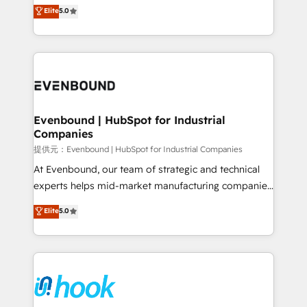
helps mid-market revenue teams transform how
Elite
5.0
The synergies generated by these integrations,
they sell, market, and serve. We don't just build your
together with the combination of talents, skills,
HubSpot—we teach your team to own it, then stay
solutions and services, have allowed the group to
to help you keep winning. What We Do ⚙️ CRM
build an unrivaled offering portfolio on the market
Implementations across Marketing, Sales, Service,
to accompany companies on their digital
Data & Content 📈 Sales & Marketing Alignment +
transformation journey.
Revenue Team Enablement 🤖 Breeze AI & Custom
Agent Creation 🔄 Custom Integrations & Data
Evenbound | HubSpot for Industrial
Companies
Migration Why 1406 We become part of your team.
Your team learns while we build. We fix what others
提供元：Evenbound | HubSpot for Industrial Companies
broke. Built for mid-market reality—practical
At Evenbound, our team of strategic and technical
solutions that work with your actual headcount and
experts helps mid-market manufacturing companies
constraints. By the Numbers 🏆 Top 1% of all
achieve real growth. We specialize in delivering
Elite
5.0
HubSpot partners 🔄 Top 5% globally in client
tailored solutions that drive results by leveraging
retention 📅 8+ years of consistent results since 2017
HubSpot’s platform and data to fuel success.
Who We Serve Revenue teams, marketing leaders,
Technical Solutions: - HubSpot Technical Consulting -
and sales ops at mid-market companies ready to
HubSpot CRM Implementation - HubSpot
move beyond spreadsheets into unified systems
Onboarding - Data Migration & Integrations -
that drive real business results.
Technical Audit & Optimization Strategic Solutions: -