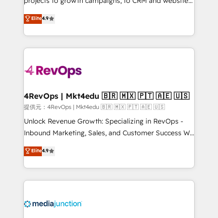
projects to growth campaigns, to CRM and websites.
HubSpot experts backed by over 10+ years of
Hire an agency that's experienced in every inch of
Elite
4.9
HubSpot experience ✔️Flexible pricing models —
HubSpot and willing to work hand-in-hand with your
Hourly-fee (assigned one Dedicated HubSpot
team to simplify the complex and build a better
Admin); Monthly-fee (HubSpot Admin + Project
experience for your team and customers.
Manager); and Fixed Project Cost (as per
requirement). ✔️Helped over 25,000+ customers so
far with our HubSpot solutions. ✔️Bespoke apps &
on-demand bundle services. Connect with us today!
4RevOps | Mkt4edu 🇧🇷 🇲🇽 🇵🇹 🇦🇪 🇺🇸
提供元：4RevOps | Mkt4edu 🇧🇷 🇲🇽 🇵🇹 🇦🇪 🇺🇸
Unlock Revenue Growth: Specializing in RevOps -
Inbound Marketing, Sales, and Customer Success We
specialize in driving revenue growth for companies
Elite
4.9
across industries through tailored marketing, sales,
and customer success strategies, utilizing RevOps
methodologies. As Latin America's largest HubSpot
partner and a global leader in education market, we
offer unparalleled insights. Operating in five
countries—Brazil, UAE (Abu Dhabi/Dubai/Sharjah),