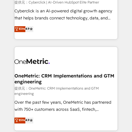
提供元：Cyberclick | AI-Driven HubSpot Elite Partner
Cyberclick is an AI-powered digital growth agency
that helps brands connect technology, data, and
creativity to achieve measurable results. Founded in
Elite
4.9
Barcelona and operating across Spain, LATAM, and
the UK, we support global companies in building
smarter marketing, sales, and customer success
strategies. As the only HubSpot Elite Partner in
Iberia (Spain & Portugal), we combine human insight
with intelligent automation to drive sustainable
growth. Our multidisciplinary team designs solutions
OneMetric: CRM Implementations and GTM
engineering
that simplify complexity, boost performance, and
turn innovation into real impact. 🌍 Highlights •
提供元：OneMetric: CRM Implementations and GTM
engineering
HubSpot Partner since 2012 • 2022 EMEA Impact
Over the past few years, OneMetric has partnered
Award: Best Integration • 150+ successful HubSpot
with 750+ customers across SaaS, fintech,
projects • Clients in 30+ industries • Proprietary
healthcare, real estate, and other industries. With
technology for integrations • Multilingual team:
Elite
4.9
150+ HubSpot-certified experts, we deliver scalable
English, Spanish, Portuguese & Italian 👉 Grow
solutions to complex GTM and RevOps challenges.
smarter with AI and HubSpot.