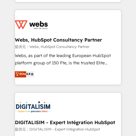
solve all your HubSpot challenges and improve user
sales, and service hubs • Built-in flexibility for
adoption, sales process and marketing results.
startups to global brands
Services 📚 Onboarding your team to HubSpot for
the first time 🔧 Designing and optimising your
HubSpot set-up for better results 🌐 Website design
and build using HubSpot 🔌 Integrating HubSpot
Webs, HubSpot Consultancy Partner
with other systems 🎓 Training your teams to be
提供元：Webs, HubSpot Consultancy Partner
HubSpot pros 📊 Lead generation services using
Webs, as part of the leading European HubSpot
HubSpot Why us? - SIX HubSpot Accreditations -
platform group of 150 Fte, is the trusted Elite
awarded by HubSpot after a rigorous process for
HubSpot CRM Partner offering you a roadmap on
Elite
4.8
CRM, Solutions Architecture, Onboarding , Data
maximizing EBITDA and achieving Commercial
Migration, Custom Integration & Platform
Excellence. With our targeted processes, we
Enablement -Onboarded over 500 businesses to
strengthen your digital transformation and minimize
HubSpot -Top 1% of partners worldwide -In-house
costs. As HubSpot's Advanced Accredited CRM
team of 25+ experts Contact us today to help you
Implementation partner, we provide expertise to
get more from your investment in HubSpot.
drive your business forward. Since 2015 we are fully
www.bbdboom.com
dedicated to HubSpot and with an experienced
DIGITALISIM - Expert Intégration HubSpot
team (50+), we work with reputable companies in
提供元：DIGITALISIM - Expert Intégration HubSpot
B2B sectors such as manufacturing, SaaS and