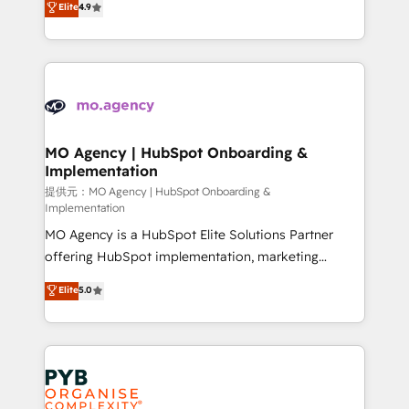
Elite
4.9
to your needs and sales objectives. With 125+
migrate, replatform, and scale smarter. We specialize
certifications, we are part of the most certified
in high-impact CRM and CMS migrations and
Canadian agencies, and we both hold Onboarding
onboarding from platforms like Salesforce, NetSuite,
Accreditations. Based in Canada (coast to coast), our
Zoho, Pardot, Marketo, Microsoft Dynamics, Wix,
services are offered in both English & French.
WordPress and legacy CRMs, turning fragmented
systems into unified, growth-ready HubSpot
architectures that accelerate revenue operations and
MO Agency | HubSpot Onboarding &
Implementation
performance. - Multi-object CRM migration, cleanup,
and implementation. - Pre-built and custom
提供元：MO Agency | HubSpot Onboarding &
Implementation
integrations across your full tech stack. - Custom
MO Agency is a HubSpot Elite Solutions Partner
object setup, CMS builds, and full-funnel automation.
offering HubSpot implementation, marketing
- Dashboards, lifecycle campaigns, and lead
automation, CRM and RevOps consulting, B2B SEO,
nurturing sequences. - Cross-hub setup across
Elite
5.0
paid media, content marketing, AEO and GEO (AI
Marketing, Sales, Operations, and Service Hubs. -
search optimisation), and HubSpot Content Hub and
Ongoing optimization, managed support, and
WordPress development. We work with enterprise
scalable retainers. Let’s make HubSpot your most
and growth-led companies across technology,
powerful growth engine. Built to convert, scale, and
professional services, financial services and
drive results.