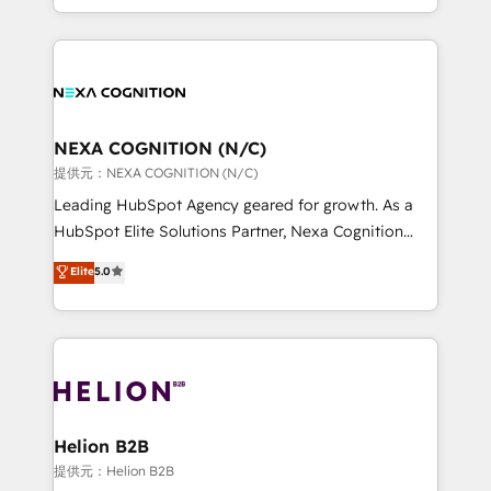
to HubSpot New lead generation strategies Time-
implementation. And we deliver best practice across
saving automations Fresh growth campaigns Robust
the whole HubSpot platform, covering marketing,
help desk Unified revenue operations Dynamic
sales, service, CMS and integrations. We work with
website development Award-winning creative
all businesses, from start-up to Enterprise, and have
design We live and breathe HubSpot and are ready
delivered the largest HubSpot implementations in
to take on real challenges!
the world. Our human approach to digital
NEXA COGNITION (N/C)
transformation is designed for businesses who want
提供元：NEXA COGNITION (N/C)
to grow. And we're passionate about APAC
Leading HubSpot Agency geared for growth. As a
businesses leading the world in technology, agility
HubSpot Elite Solutions Partner, Nexa Cognition
and productivity. We also have a proven track
ranks in the top 1% of global HubSpot Partners and
Elite
5.0
record migrating businesses from CRM & Marketing
has been one of the longest-standing partners since
Platforms such as Salesforce, Dynamics, Pipedrive,
2012. We empower businesses to harness the full
and Marketo onto HubSpot. Our methodology
potential of HubSpot by combining strategic
literally transforms the way the businesses we work
insights with technical excellence, we deliver
with attract and retain customers, manage their
bespoke HubSpot solutions tailored to drive
business people and processes, and how they
measurable growth and operational efficiency. Why
service their customers.
Choose Nexa Cognition? 🚀 HubSpot Expertise: Our
Helion B2B
certified team specialises in CRM implementation,
提供元：Helion B2B