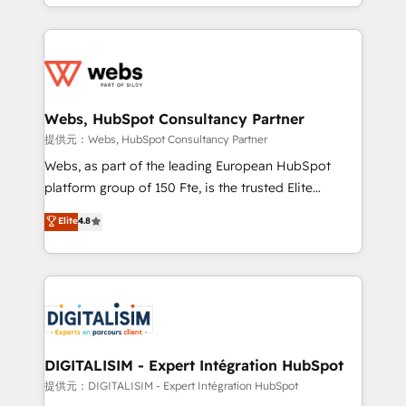
solve all your HubSpot challenges and improve user
sales, and service hubs • Built-in flexibility for
adoption, sales process and marketing results.
startups to global brands
Services 📚 Onboarding your team to HubSpot for
the first time 🔧 Designing and optimising your
HubSpot set-up for better results 🌐 Website design
and build using HubSpot 🔌 Integrating HubSpot
Webs, HubSpot Consultancy Partner
with other systems 🎓 Training your teams to be
提供元：Webs, HubSpot Consultancy Partner
HubSpot pros 📊 Lead generation services using
Webs, as part of the leading European HubSpot
HubSpot Why us? - SIX HubSpot Accreditations -
platform group of 150 Fte, is the trusted Elite
awarded by HubSpot after a rigorous process for
HubSpot CRM Partner offering you a roadmap on
Elite
4.8
CRM, Solutions Architecture, Onboarding , Data
maximizing EBITDA and achieving Commercial
Migration, Custom Integration & Platform
Excellence. With our targeted processes, we
Enablement -Onboarded over 500 businesses to
strengthen your digital transformation and minimize
HubSpot -Top 1% of partners worldwide -In-house
costs. As HubSpot's Advanced Accredited CRM
team of 25+ experts Contact us today to help you
Implementation partner, we provide expertise to
get more from your investment in HubSpot.
drive your business forward. Since 2015 we are fully
www.bbdboom.com
dedicated to HubSpot and with an experienced
DIGITALISIM - Expert Intégration HubSpot
team (50+), we work with reputable companies in
提供元：DIGITALISIM - Expert Intégration HubSpot
B2B sectors such as manufacturing, SaaS and