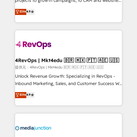
projects to growth campaigns, to CRM and websites.
HubSpot experts backed by over 10+ years of
Hire an agency that's experienced in every inch of
Elite
4.9
HubSpot experience ✔️Flexible pricing models —
HubSpot and willing to work hand-in-hand with your
Hourly-fee (assigned one Dedicated HubSpot
team to simplify the complex and build a better
Admin); Monthly-fee (HubSpot Admin + Project
experience for your team and customers.
Manager); and Fixed Project Cost (as per
requirement). ✔️Helped over 25,000+ customers so
far with our HubSpot solutions. ✔️Bespoke apps &
on-demand bundle services. Connect with us today!
4RevOps | Mkt4edu 🇧🇷 🇲🇽 🇵🇹 🇦🇪 🇺🇸
提供元：4RevOps | Mkt4edu 🇧🇷 🇲🇽 🇵🇹 🇦🇪 🇺🇸
Unlock Revenue Growth: Specializing in RevOps -
Inbound Marketing, Sales, and Customer Success We
specialize in driving revenue growth for companies
Elite
4.9
across industries through tailored marketing, sales,
and customer success strategies, utilizing RevOps
methodologies. As Latin America's largest HubSpot
partner and a global leader in education market, we
offer unparalleled insights. Operating in five
countries—Brazil, UAE (Abu Dhabi/Dubai/Sharjah),