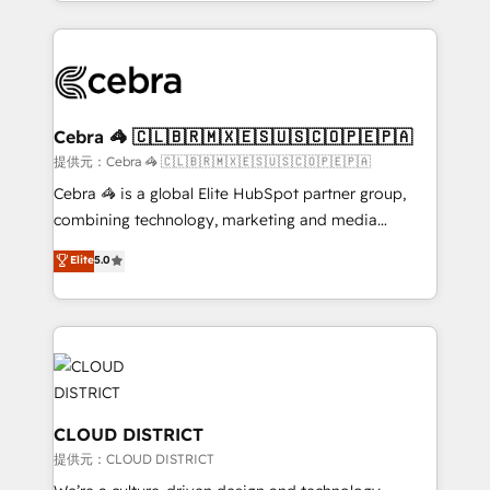
aspects of your HubSpot. ✨ 400+ global clients ✨
OneMetric, we help revenue teams focus on the
100+ seamless migrations from 15+ different CRMs
OneMetric that matters most: revenue.
✨ 100,000+ hours in HubSpot projects, 75+ full Hub
implementations, and 5,000+ pages ✨ CS: Clients
generating 7-digit MRR from inbound campaigns ✨
CS: 245% organic growth & +751% new visitors for a
Cebra 🦓 🇨🇱🇧🇷🇲🇽🇪🇸🇺🇸🇨🇴🇵🇪🇵🇦
full-funnel HubSpot project ✨ CS: 415% conversion
提供元：Cebra 🦓 🇨🇱🇧🇷🇲🇽🇪🇸🇺🇸🇨🇴🇵🇪🇵🇦
boost with a new HubSpot site Recognized leaders:
Cebra 🦓 is a global Elite HubSpot partner group,
🏆 HubSpot Platform Migration Impact Award 🏆
combining technology, marketing and media
Clutch HubSpot Global Leader 🏆 Finalist: HubSpot
expertise across Latin America and Southern
Elite
5.0
Inbound Campaign of the Year 🏆 Gold AVA Digital
Europe, with teams across 7 countries. Born in Chile,
Award for Best Website 🌟 Accreditations: CRM
we combine local insight with international reach to
Implementation, HubSpot Content Experience, CRM
help businesses grow through technology, creativity,
Data Migration & Custom Integration
AI and strategy. For over 12 years, we’ve delivered
500+ HubSpot implementations, building end-to-
end solutions that integrate CRM, AI automation,
inbound and loop marketing, content, and digital
CLOUD DISTRICT
creativity. Our multicultural team works in Spanish,
提供元：CLOUD DISTRICT
Portuguese, and English to design scalable strategies