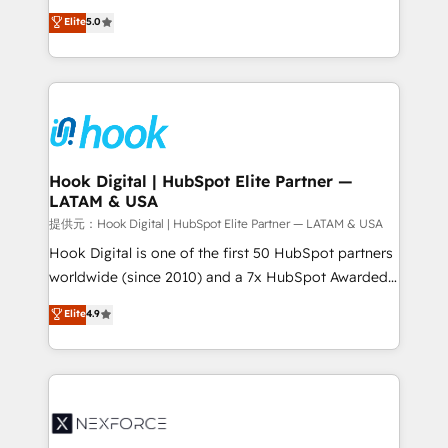
constraints. By the Numbers 🏆 Top 1% of all
achieve real growth. We specialize in delivering
Elite
5.0
HubSpot partners 🔄 Top 5% globally in client
tailored solutions that drive results by leveraging
retention 📅 8+ years of consistent results since 2017
HubSpot’s platform and data to fuel success.
Who We Serve Revenue teams, marketing leaders,
Technical Solutions: - HubSpot Technical Consulting -
and sales ops at mid-market companies ready to
HubSpot CRM Implementation - HubSpot
move beyond spreadsheets into unified systems
Onboarding - Data Migration & Integrations -
that drive real business results.
Technical Audit & Optimization Strategic Solutions: -
Revenue Operations - Inbound Marketing -
Hook Digital | HubSpot Elite Partner —
LATAM & USA
Outbound Marketing - HubSpot CMS Website
Design & Development We empower our clients to
提供元：Hook Digital | HubSpot Elite Partner — LATAM & USA
reach their full potential by providing transparent,
Hook Digital is one of the first 50 HubSpot partners
relationship-driven support. With over 300 HubSpot
worldwide (since 2010) and a 7x HubSpot Awarded
certifications and accreditations, we deliver both the
Elite Partner. With 500+ projects across the U.S.,
Elite
4.9
technical know-how and strategic guidance you
Brazil, and LATAM, we combine global expertise with
need to succeed.
regional experience. Today, we are Brazil’s largest
HubSpot Elite Partner—trusted by companies across
the Americas to scale smarter. ⚙️ CRM
Implementation & Migration Onboarding across all
Hubs, plus migrations from Salesforce, Pipedrive, RD