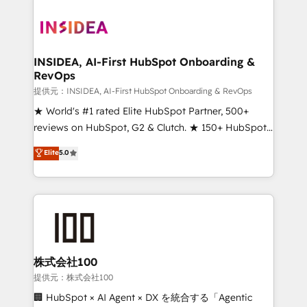
INSIDEA, AI-First HubSpot Onboarding &
RevOps
提供元：INSIDEA, AI-First HubSpot Onboarding & RevOps
★ World's #1 rated Elite HubSpot Partner, 500+
reviews on HubSpot, G2 & Clutch. ★ 150+ HubSpot
Certified Experts & Trainers across the team ★
Elite
5.0
1,500+ implementations across five continents ★ AI-
First, RevOps-led, Onboarding obsessed ★
Company of the Year 2024/25 INSIDEA helps
growing companies turn HubSpot into a revenue
engine. We onboard your team, migrate your data,
and build AI-powered workflows that drive adoption
from week one, in your time zone. What we do ➤
株式会社100
Onboarding: Live in weeks, with workflows built
提供元：株式会社100
around your business, not a template. ➤ Migration:
🏢 HubSpot × AI Agent × DX を統合する「Agentic