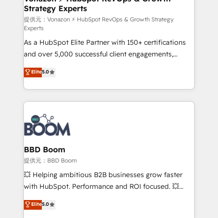
Strategy Experts
pour aligner les équipes marketing, commerciales et
support client (data migration, synchronisation API,
提供元：Vonazon ⚡ HubSpot RevOps & Growth Strategy
Experts
audit et maintenance) ➤ La création de sites internet
As a HubSpot Elite Partner with 150+ certifications
de conversion qui transforment les visiteurs en
and over 5,000 successful client engagements,
opportunités d'affaires ➤ La mise en place de
Vonazon turns marketing complexity into
stratégies d'acquisition marketing (SEO, SEA,
Elite
5.0
measurable, scalable growth. From onboarding to
inbound, automatisation marketing, ABM, IA,
enterprise-grade campaigns, our in-house team
emailing) Informations clés : - 10 ans d'expérience -
builds scalable strategies that drive long-term
100+ intégrations CRM HubSpot réussies - 40
revenue. ⚙️ HubSpot Integration & Optimization •
experts conseil - 150 certifications HubSpot
Seamless CRM, CMS, and automation setup •
cumulées
Complex platform migrations and data cleanups •
Custom APIs and third-party integrations 📈 End-to-
BBD Boom
End Revenue Acceleration • Lifecycle marketing and
提供元：BBD Boom
pipeline growth programs • Sales enablement tools
💥 Helping ambitious B2B businesses grow faster
and CRM optimization • Retention strategies with
with HubSpot. Performance and ROI focused. 💥
customer journey mapping 🏅 Elite-Level HubSpot
BBD Boom is the HubSpot partner that can help you
Elite
5.0
Execution • 750+ onboardings and 2,000+
to HubSpot Better. We work with your teams to
implementations • Deep expertise across marketing,