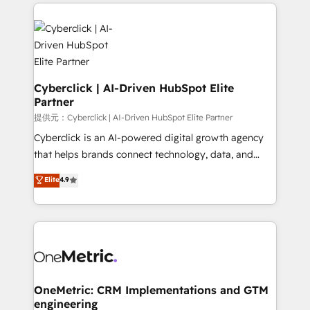
website, or build your new one.
Cyberclick | AI-Driven HubSpot Elite
Partner
提供元：Cyberclick | AI-Driven HubSpot Elite Partner
Cyberclick is an AI-powered digital growth agency
that helps brands connect technology, data, and
creativity to achieve measurable results. Founded in
Elite
4.9
Barcelona and operating across Spain, LATAM, and
the UK, we support global companies in building
smarter marketing, sales, and customer success
strategies. As the only HubSpot Elite Partner in
Iberia (Spain & Portugal), we combine human insight
with intelligent automation to drive sustainable
growth. Our multidisciplinary team designs solutions
OneMetric: CRM Implementations and GTM
engineering
that simplify complexity, boost performance, and