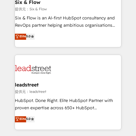
helps the following industries: logistics & 3PL, home
Six & Flow
improvement & construction, branding and
提供元：Six & Flow
commercialization, real estate, health, education,
Six & Flow is an AI-first HubSpot consultancy and
SaaS, Software Dev & IT and consulting, make the
RevOps partner helping ambitious organisations
most out of their HubSpot experience operating in
grow with clarity, confidence, and intelligence.
Elite
5.0
the United States, EU, UAE, Mexico and Latin
Operating across the UK, Netherlands, Ireland, and
America. From casual user to super fan: make
Canada, we’ve delivered thousands of successful
HubSpot an experience you LOVE!
HubSpot projects for mid-market and enterprise
clients worldwide, with over 10 years experience. We
combine HubSpot, data, and AI to design connected
go-to-market systems that align people, process,
and technology for predictable, scalable revenue
leadstreet
growth. Our expertise spans RevOps, CRM and data
提供元：leadstreet
architecture, AI enablement, and strategic marketing,
HubSpot. Done Right. Elite HubSpot Partner with
delivered through our proprietary FLAIR framework
proven expertise across 650+ HubSpot
for responsible AI adoption. As a HubSpot Elite
implementations. With 12+ years of HubSpot
Elite
5.0
Partner and ISO 27001:2022 certified consultancy,
experience, we help you use the HubSpot platform
we blend strategy, creativity, and technology to help
to its fullest capacity, improve your current HubSpot
organisations scale smarter and grow stronger.