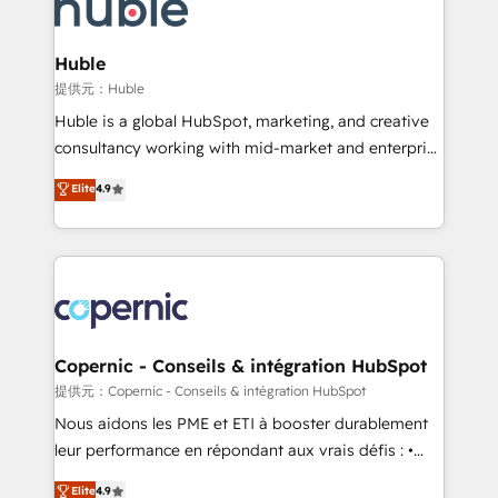
skills, processes, and internal team you need to
CRM Migrations using our in-house "HubScrub" Tool.
attract the right buyers, close deals faster, and grow
without outside dependencies. You’ll learn how to: •
Huble
Set up, audit, and organize your HubSpot portal •
提供元：Huble
Get your sales team fully using HubSpot • Track
Huble is a global HubSpot, marketing, and creative
pipeline and revenue across the entire buyer journey
consultancy working with mid-market and enterprise
• Build an in-house marketing team that drives
businesses. We go beyond implementation, shaping
Elite
4.9
growth • Create content and videos that attract
the strategy, processes, and teams that turn
buyers • Use AI to scale smarter Our coaching-led
HubSpot into a genuine growth engine. Named
approach works best for companies that are done
HubSpot's Global Partner of the Year in 2024,
with outsourcing and ready to build something that
consistently ranked among their top 5 partners
lasts. So if you're ready to become the most trusted
worldwide, and with over 15 years in the ecosystem,
voice in your market, let’s talk.
Huble has built a track record that speaks for itself.
One company, one operating model, delivering
Copernic - Conseils & intégration HubSpot
across offices and consulting teams in the UK, USA,
提供元：Copernic - Conseils & intégration HubSpot
Canada, Germany, France, Belgium, Singapore, and
Nous aidons les PME et ETI à booster durablement
South Africa. Certified compliant with ISO/IEC
leur performance en répondant aux vrais défis : •
27001:2022 and ISO 9001:2015 across all seven
Intégration de HubSpot avec d’autres outils (ERP,
Elite
4.9
international offices and 175+ employees.