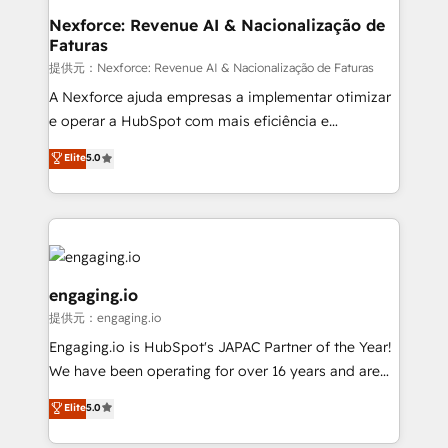
Station, Freshdesk, Intercom, and more. Custom
Nexforce: Revenue AI & Nacionalização de
Faturas
objects, automations, and integrations built for
growth. 🚀 AI-Driven GTM Orchestration Unify
提供元：Nexforce: Revenue AI & Nacionalização de Faturas
HubSpot with LinkedIn, WhatsApp, email, paid
A Nexforce ajuda empresas a implementar otimizar
media, and AI voice to drive pipeline. 🤖 AI Custom
e operar a HubSpot com mais eficiência e
Agent Development Deploy AI agents for
previsibilidade de receita. Combinamos Revenue
Elite
5.0
prospecting, follow-ups, service triage, and
Operations (RevOps) e Inteligência Artificial para
knowledge retrieval—built in HubSpot. ⚡ Fast-Track
estruturar processos integrar sistemas organizar
& Growth-Track Services Fast-Track: Rapid HubSpot
dados e automatizar operações. O objetivo é
onboarding in weeks Growth-Track: Unlock
transformar a HubSpot em um verdadeiro sistema
advanced optimization & adoption 📍 São Paulo, BR
operacional de receita conectando equipes
• Des Moines, IA • New York, NY
tecnologia e dados em uma operação integrada.
engaging.io
Também somos distribuidores oficiais da HubSpot
提供元：engaging.io
e de mais de 150 softwares globais permitindo
Engaging.io is HubSpot's JAPAC Partner of the Year!
contratar e pagar a HubSpot em reais com nota
We have been operating for over 16 years and are
fiscal no Brasil e gerar economia de até 50% na
one of HubSpot's most experienced and technically
contratação de softwares internacionais.
Elite
5.0
capable Agency Partners globally. We specialise in
Oferecemos ainda agentes de IA especializados em
complex CRM migrations, implementations,