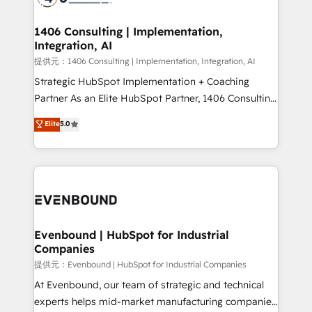
processes through Customer Service Management,
allowing companies to optimize processes and meet
1406 Consulting | Implementation,
Integration, AI
the needs of the customer. We are part of Impresoft
Group, a group of specialized and complementary
提供元：1406 Consulting | Implementation, Integration, AI
companies that divide their offer into 4
Strategic HubSpot Implementation + Coaching
Competence Centers: Smart Manufacturing,
Partner As an Elite HubSpot Partner, 1406 Consulting
Customer First, Enabling Technologies & Security.
helps mid-market revenue teams transform how
Elite
5.0
The synergies generated by these integrations,
they sell, market, and serve. We don't just build your
together with the combination of talents, skills,
HubSpot—we teach your team to own it, then stay
solutions and services, have allowed the group to
to help you keep winning. What We Do ⚙️ CRM
build an unrivaled offering portfolio on the market
Implementations across Marketing, Sales, Service,
to accompany companies on their digital
Data & Content 📈 Sales & Marketing Alignment +
transformation journey.
Revenue Team Enablement 🤖 Breeze AI & Custom
Agent Creation 🔄 Custom Integrations & Data
Evenbound | HubSpot for Industrial
Companies
Migration Why 1406 We become part of your team.
Your team learns while we build. We fix what others
提供元：Evenbound | HubSpot for Industrial Companies
broke. Built for mid-market reality—practical
At Evenbound, our team of strategic and technical
solutions that work with your actual headcount and
experts helps mid-market manufacturing companies