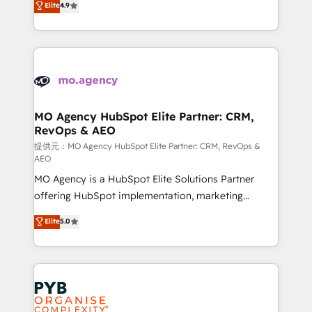
Elite
4.9
to your needs and sales objectives. With 125+
migrate, replatform, and scale smarter. We specialize
certifications, we are part of the most certified
in high-impact CRM and CMS migrations and
Canadian agencies, and we both hold Onboarding
onboarding from platforms like Salesforce, NetSuite,
Accreditations. Based in Canada (coast to coast), our
Zoho, Pardot, Marketo, Microsoft Dynamics, Wix,
services are offered in both English & French.
WordPress and legacy CRMs, turning fragmented
systems into unified, growth-ready HubSpot
architectures that accelerate revenue operations and
MO Agency HubSpot Elite Partner: CRM,
RevOps & AEO
performance. - Multi-object CRM migration, cleanup,
and implementation. - Pre-built and custom
提供元：MO Agency HubSpot Elite Partner: CRM, RevOps &
AEO
integrations across your full tech stack. - Custom
MO Agency is a HubSpot Elite Solutions Partner
object setup, CMS builds, and full-funnel automation.
offering HubSpot implementation, marketing
- Dashboards, lifecycle campaigns, and lead
automation, CRM and RevOps consulting, data
nurturing sequences. - Cross-hub setup across
Elite
5.0
architecture, sales enablement, lifecycle automation,
Marketing, Sales, Operations, and Service Hubs. -
lead scoring and revenue reporting. HubSpot,
Ongoing optimization, managed support, and
Salesforce and integrated enterprise stacks. Digital
scalable retainers. Let’s make HubSpot your most
Marketing, Answer Engine Optimisation, and
powerful growth engine. Built to convert, scale, and
Generative Engine Optimisation (AI Search),
drive results.