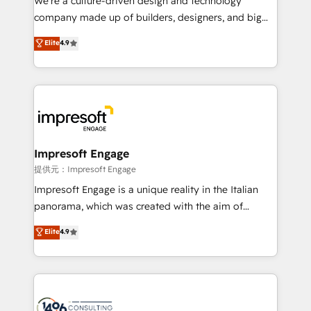
We’re a culture-driven design and technology
that drive measurable growth. 🌎 Highlights: • 10+
company made up of builders, designers, and big
years as a HubSpot partner. • 2023 Impact Awards:
thinkers. We blend strategy, design, and
Elite
4.9
Platform Migration Excellence. • Top 3 Partner of the
development—always fueled by curiosity—to turn
Year LATAM 2022, 2023, 2024, 2025. • Partner of the
ideas, opportunities, and challenges into meaningful
Year 2024. • Organizer of Aliados.ai (AI, marketing &
experiences. To us, technology is more than just
tech global congress). 👉 Ready to scale your
code; it’s about creating things that are useful, cool,
business with HubSpot? Let Cebra’s experts help
and—most importantly—simple. That’s why we lean
you grow faster, smarter, and with impact.
into bold ideas and shape them into thoughtful
products and strategies that actually make a
Impresoft Engage
difference.
提供元：Impresoft Engage
Impresoft Engage is a unique reality in the Italian
panorama, which was created with the aim of
putting Customer Experience at the center by
Elite
4.9
creating digital environments capable of integrating
people, processes and data. We offer the best
digital solutions on the market, ranging from CRM
processes and technologies to digital strategy, from
marketing automation to online and offline sales