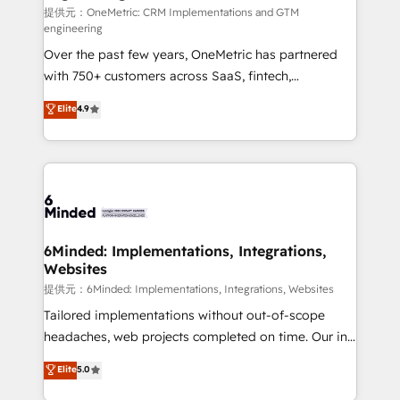
turn innovation into real impact. 🌍 Highlights •
提供元：OneMetric: CRM Implementations and GTM
engineering
HubSpot Partner since 2012 • 2022 EMEA Impact
Over the past few years, OneMetric has partnered
Award: Best Integration • 150+ successful HubSpot
with 750+ customers across SaaS, fintech,
projects • Clients in 30+ industries • Proprietary
healthcare, real estate, and other industries. With
technology for integrations • Multilingual team:
Elite
4.9
150+ HubSpot-certified experts, we deliver scalable
English, Spanish, Portuguese & Italian 👉 Grow
solutions to complex GTM and RevOps challenges.
smarter with AI and HubSpot.
Our Expertise 🔹 Onboarding & Implementation:
Accredited HubSpot Partner, ensuring smooth setup
tailored to your GTM motion. 🔹 Migrations:
Accredited HubSpot Partner, ensuring migration
from other CRMs to HubSpot without data loss or
6Minded: Implementations, Integrations,
Websites
downtime. 🔹 RevOps Strategy: Align teams,
processes, and data to drive revenue efficiency. 🔹
提供元：6Minded: Implementations, Integrations, Websites
Integrations: Connect HubSpot with your tech stack
Tailored implementations without out-of-scope
for better adoption. 🔹 Custom Solutions: Build
headaches, web projects completed on time. Our in-
tailored apps, workflows, and configurations. We are
house team of certified CRM architects, experts,
Elite
5.0
SOC 2 Type II and ISO 27001 certified, reinforcing
developers, designers, and marketers handles all
our commitment to data security and compliance. At