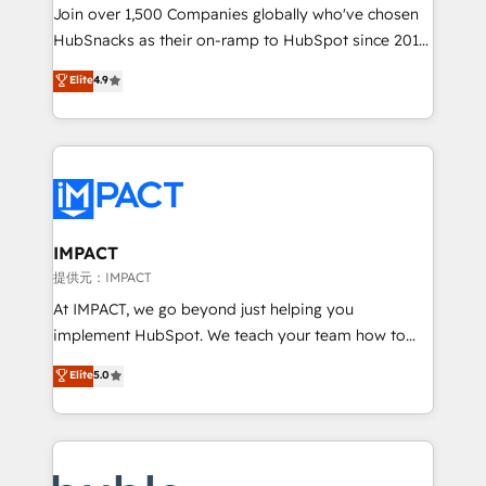
people, exciting ideas and can-do mentality, we
Join over 1,500 Companies globally who've chosen
ensure revenue growth on a daily basis. So tell us
HubSnacks as their on-ramp to HubSpot since 2014
your challenge; our passionate and growth driven
Simple pay-as-you-go plans that accelerate value...
Elite
4.9
team of 100+ experts is ready for you! Driving digital
1️⃣ Set Up | Onboarding New or Check-fixing existing
growth | www.brightdigital.com
HubSpot portals 2️⃣ Scale Up | 100% HubSpot Task
Execution... Global 24/7 ... All Experts 3️⃣ Integrate |
your entire Tech Stack with Custom Integrations
Slash months from your API Integration project... ⬅️
Click "Contact Business" ⬅️ to access 150+ Kickstart
Integration templates that put HubSpot in the center
IMPACT
of your tech stack, syncing... 🛍️ Shopify or
提供元：IMPACT
WooCommerce 💲 Stripe or Paypal 💰 Sage or
At IMPACT, we go beyond just helping you
Netsuite 🤖 Google or Microsoft ✍️ DocuSign or
implement HubSpot. We teach your team how to
PandaDoc 🌐 Avalara or Quaderno HubSnacks holds
master it. As the creators of the Endless Customers
Elite
5.0
the rare Advanced "Custom Integrations"
System™ (the next evolution of They Ask, You
Accreditation, securely sync data across... 🔄 any
Answer), we’re the only HubSpot partner built
apps, in any direction. Stuck on your old CRM..?
entirely around coaching and training. That means
Migrate | seamlessly off your old CRM onto a clean
we don’t do the work for you; we help you build the
new HubSpot portal with Advanced Website and