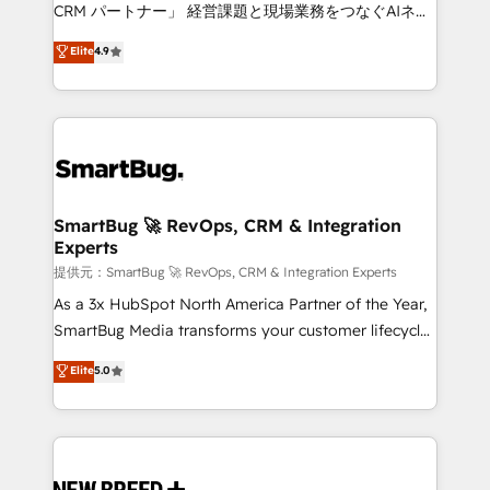
Move from any legacy CRM. Zero downtime, full data
CRM パートナー」 経営課題と現場業務をつなぐAIネイ
integrity. ➤ Implementation: Configure HubSpot to
ティブ・エージェンシーとして、HubSpot Eliteの実装
Elite
4.9
run your revenue process. Sales, marketing, and
力で顧客フロント業務を再設計します。 💡 100inc は何
service wired together. ➤ AI and Integrations: Layer
をする会社か？ HubSpotを共通基盤に、AIエージェン
Breeze AI, custom agents, and APIs to remove
トを組み込んだ顧客フロント業務（マーケティング・営
manual work. ➤ Ongoing Management: Monthly
業・CS）を組織全体で設計・実装する日本のAIネイテ
tune-ups, feature rollouts, adoption coaching. Buying
ィブ・エージェンシーです。事業部・グループ会社・部
HubSpot, switching to it, or reviving a stale portal?
門が分立する組織で、データと業務プロセスのサイロ化
We are built for the work.
を、CRMを軸とした全社共通基盤に再構築します。意
SmartBug 🚀 RevOps, CRM & Integration
Experts
思決定者・PMO・現場担当者に並走します。 1️⃣
HubSpot導入・活用支援 顧客データの一元化から、
提供元：SmartBug 🚀 RevOps, CRM & Integration Experts
GTMの見える化・自動化まで。全Hub統合運用、デー
As a 3x HubSpot North America Partner of the Year,
タ品質設計、グループ横断のCRM統合に対応します。
SmartBug Media transforms your customer lifecycle
2️⃣ AIエージェント組織構築 営業・マーケティング業務
into a revenue engine. Our unified ecosystem
Elite
5.0
の一部をAIが自律実行する組織への移行を設計・実装。
includes specialized divisions Globalia (AI &
Breeze・Claude等をHubSpotと連携させ、役割定義・
Software) and Point Success Media (Paid Media),
運用ルール・成果指標まで含めて設計します。 3️⃣ 全社
making this the official home for all three brands. 🔄
DX × AI推進のPMO伴走支援 複数部門をまたぐDX×AI変
Implementation & Integration - Seamless migrations
革を、構想から実装・定着までPMOとして主導。「設
and system integrations powered by Globalia’s