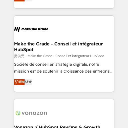
téléphonie, etc.) • Alignement des équipes grâce à un
outil et des données partagées • Amélioration de la
collecte et de l’analyse des données pour des
décisions éclairées • Optimisation de l’efficacité et
de la productivité des équipes Notre équipe de 30
consultants certifiés HubSpot aborde chaque projet
avec un engagement total, alignant processus
Make the Grade - Conseil et intégrateur
HubSpot
métiers et technologie, et guidant vos équipes à
travers le changement, tout en centrant vos objectifs
提供元：Make the Grade - Conseil et intégrateur HubSpot
d’entreprise. Grâce à une méthodologie éprouvée
Société de conseil en stratégie digitale, notre
auprès de plus de 400 clients, nous comprenons
mission est de soutenir la croissance des entreprises
rapidement vos enjeux et intégrons parfaitement
B2B à travers l’acquisition de nouveaux clients,
Elite
4.9
HubSpot dans votre organisation. Pour toute
l'intégration CRM et le développement des revenus
question technique ou besoin de structuration de
auprès de vos comptes existants. En France et à
votre projet HubSpot, contactez notre équipe pour
l'international, nous travaillons avec des ETI
un échange dédié.
ambitieuses, des grands groupes voulant aller au-
delà d’une simple transformation digitale et des
startups florissantes. Nos 3 grandes expertises sont :
➤ L’intégration de CRM et de méthodologie RevOps
Vonazon ⚡ HubSpot RevOps & Growth