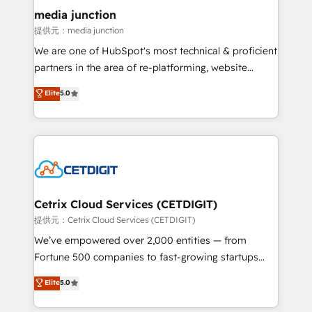
Mexico, USA, and Portugal—we've executed over a
media junction
hundred successful operations. Our approach,
提供元：media junction
rooted in RevOps principles, integrates analysis,
We are one of HubSpot's most technical & proficient
training, planning, and qualification. Leveraging
partners in the area of re-platforming, website
technology, data analytics, CRM optimization, and
design & development. We specialize in multi-hub
Elite
5.0
inbound marketing tactics, we focus on
implementations for mid-market & enterprise
understanding, nurturing, and converting leads.
companies. We are woman-owned, powered by
Partner with us to unlock your business's full
coffee, and we ❤️ dogs. We produce award-winning
potential and achieve sustained growth in today's
work for our clients. 🏆2023 Technical Expertise
competitive market.
Impact Award 🏆2022 Technical Expertise Impact
Award 🏆2022 Platform Migration Excellence Impact
Award 🏆2020 Elite Solutions Partner 🏆2019
Cetrix Cloud Services (CETDIGIT)
Integrations HubSpot Impact Award 🏆2019
提供元：Cetrix Cloud Services (CETDIGIT)
Marketing Enablement HubSpot Impact Award 🏆
We’ve empowered over 2,000 entities — from
2018 Website Design HubSpot Impact Award 🏆2017
Fortune 500 companies to fast-growing startups
Website Design HubSpot Impact Award 🏆2016
and nonprofits — to streamline operations, scale
Elite
5.0
Growth-Driven Design Agency of the Year 🏆2016
revenue, and unlock the full potential of HubSpot.
Sales Enablement HubSpot Impact Award 🏆2015
With deep technical and industry expertise, we fuse