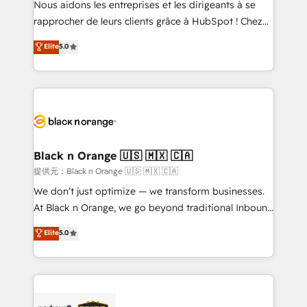
Nous aidons les entreprises et les dirigeants à se
business services. We prepare a customized
rapprocher de leurs clients grâce à HubSpot ! Chez
business case that demonstrates the value and
DIGITALISIM, nous avons l'intime conviction que la
Elite
5.0
impact of your digital transformation, including a
réussite des entreprises passe par l’innovation web,
detailed financial rationale with a focus on ROI and
le marketing digital, et la relation client ! C'est
TCO. As a trusted extension of your team, we
pourquoi, nos experts sont à la fois capables de
believe in the power of partnership. Together, we
gérer votre projet de création de site internet, votre
embark on a transformational journey that sets your
référencement, votre stratégie digitale et le pilotage
business up for long-term success. Unlock your
et l'intégration d'HubSpot ! Les grandes phases d'un
business. If not now, when?
projet HubSpot avec DIGITALISIM : 🧽 Nettoyage,
Black n Orange 🇺🇸 🇲🇽 🇨🇦
migration et intégration des bases de données. 🚀
提供元：Black n Orange 🇺🇸 🇲🇽 🇨🇦
Développement des interfaces avec vos logiciels
We don’t just optimize — we transform businesses.
métiers ⚙️ Configuration de la plateforme HubSpot
At Black n Orange, we go beyond traditional Inbound
📈 Configuration de rapports et tableaux de bord 🤝
Marketing with our exclusive methodologies:
Elite
5.0
Book Process & Guidelines utilisateurs 🎓
BOOMS and BOOST. Together, they form a powerful
Formations des utilisateurs
combination that has driven success for over 800
businesses worldwide. As Elite HubSpot Partners, we
specialize in crafting high-performance growth
strategies that integrate data-driven marketing,