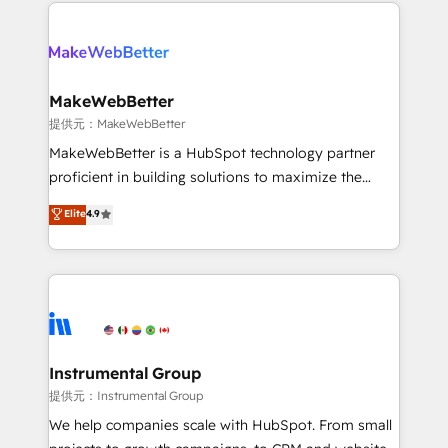
only firm in the world to hold Elite Partner
there’s a good chance one of our globally integrated
Accreditations with both HubSpot and Clay, our
teams has worked with clients just like you Let’s
clients gain a unique advantage in CRM architecture,
explore whether S2 is the partner you’ve been
pipeline generation, data intelligence, and go-to-
looking for...and get your next big initiative moving!
market execution. Why B2B Businesses Choose RP: -
MakeWebBetter
Secure: Soc2 compliant 🛡️ - Pricing: Implementations
提供元：MakeWebBetter
starting at $1,5k 💵 - Speed: Launch in 14 days ⚡ -
MakeWebBetter is a HubSpot technology partner
Global: 75+ RPers across five continents 🌐 - Scale:
proficient in building solutions to maximize the
Largest organically grown & fastest tiering Elite
operational efficiency of HubSpot. The fastest-
Elite
4.9
HubSpot Partner 🪴 - Sales Hub: More
growing tech-enabler & facilitator, MakeWebBetter,
implementations than any other Partner 💻 -
hands you the blend of HubSpot expertise &
Migrations: We convert Salesforce addicts to
eminent solutions & integrations. Trust us to
HubSpot evangelists 🧡 Don't hire a marketing
streamline your HubSpot experience. 🚀HubSpot
agency for an Ops problem. Don't hire a technical
Elite Partners with 10+ years of HubSpot experience
agency for a growth problem. Hire a partner built to
🤝HubSpot Premier Integration partner 🤝Google
solve both.
Premier Partner 2023 🌟5 HubSpot Accreditations 🌟
Instrumental Group
Won HubSpot Theme Challenge 2021 🌟INBOUND’19
提供元：Instrumental Group
HubSpot Rising Star Why us? Harnessing the full
We help companies scale with HubSpot. From small
potential of the powerful HubSpot CRM. ✔️A team of