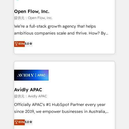
Brussels, Munich "München", Cologne "Köln", Paris
and Amsterdam. Elixir is a first mover and leader
Open Flow, Inc.
when it comes to HubSpot sales and service
提供元：Open Flow, Inc.
implementations, highly renowned for our business
We’re a full-stack growth agency that helps
acumen, process (re-)design experience and a
ambitious companies scale and thrive. How? By
massive amount of success stories in this area. We
upgrading and streamlining every single revenue-
Elite
5.0
integrate HubSpot with complex solutions like SAP,
generating aspect of your business. We’re proud
MicroSoft, custom solutions,... Our company also has
HubSpot Elite Solutions Partners and devout CRM
strong experience with HubSpot CRM extension,
nerds who can harness HubSpot’s custom digital
mobile apps for Field Service Management and
tools to improve each touchpoint of your customer
Retail execution, CPQ, customer portals and
experience. Working hand-in-hand with your team,
HubSpot CMS developments. And we're champions
we’ll assemble a RevOps machine that drives more
when it comes to complex data migrations.
traffic, generates better leads and crushes your
Avidly APAC
revenue goals. We've worked with thousands of
提供元：Avidly APAC
HubSpot customers and we'd love to work with you
Officially APAC's #1 HubSpot Partner every year
too! Clients come to us for: Advanced CRM solutions
since 2019, we empower businesses in Australia,
System Integrations both Custom and Native to
New Zealand, and globally to realise their full
Elite
5.0
HubSpot Data System Migrations between systems
potential through enterprise HubSpot CRM