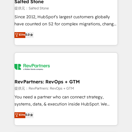
we turn complexity into clarity, human at global
Salted Stone
scale. 🏆 HubSpot’s CEO called us “the partner of the
提供元：Salted Stone
future.” Others agree it is proof of trust built through
Since 2012, HubSpot’s largest customers globally
measurable impact.
have counted on S2 for complex migrations, change
management, systems integration, and creative
Elite
5.0
solutions that deliver measurable impact and
transform brand experiences As one of the few full-
service creative agencies in the HubSpot
ecosystem, we blend strategy, technology, & award-
winning design to build scalable, globally
regionalized HubSpot websites, integrated
marketing campaigns, & RevOps frameworks that
RevPartners: RevOps + GTM
fuel long-term success We connect the entire
提供元：RevPartners: RevOps + GTM
customer lifecycle through seamless integrations,
You need a partner who can connect strategy,
ensure long-term adoption with change-
systems, data, & execution inside HubSpot. We
management programs, and align marketing, sales,
bridge the gap where most agencies fall short by
Elite
5.0
and service to drive sustainable growth With 6 key
combining GTM strategy with technical execution to
HubSpot accreditations and experience across
solve the right problem with the right solution. As the
hundreds of organizations in dozens of industries,