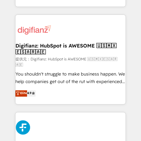
𝗯𝘂𝘀𝗶𝗻𝗲𝘀𝘀' button to get in touch (𝘸𝘦'𝘳𝘦 𝘴𝘶𝘱𝘦𝘳
growth. We modernise platforms, streamline
𝘳𝘦𝘴𝘱𝘰𝘯𝘴𝘪𝘷𝘦)
operations that are causing inefficiencies, improve
customer experiences, integrate systems, and
supercharge revenue operations Key services: • CRM
Implementation • Systems Integration • Digital
Transformation / Web Development • RevOps &
Digifianz: HubSpot is AWESOME 🇺🇸🇲🇽
🇪🇸🇦🇷🇦🇪
Sales Consulting • Marketing Automation What
makes us different? 🚀 Top 0.5% of global HubSpot
提供元：Digifianz: HubSpot is AWESOME 🇺🇸🇲🇽🇪🇸🇦🇷
🇦🇪
agencies ⚙️ The strongest technical ability and
You shouldn't struggle to make business happen. We
integration capabilities 💼 Consultative, long-term
help companies get out of the rut with experienced,
partners who will embed ourselves into your
process-oriented teams implementing HubSpot
business, processes and systems 🏢 We specialise in
Elite
4.9
Marketing, Sales, Service, CMS and Operations Hub,
working with mid-market and enterprise
so selling and actually engaging with your customers
organisations, global organisations and those with
feels easy and pain-free. We are a top ranked
complex use cases 🏆 CRM Implementation,
HubSpot Elite Partner, winner of Rookie of the Year
Platform Enablement, Custom Integration and
and Customer First Awards, 4.9/5 rating in HubSpot
Onboarding Accredited 🔐 ISO27001 & ISO9001
Reviews and 4.9/5 rating in Clutch Reviews. Digifianz
Certified