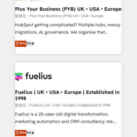
HubSpot Content Hub, WordPress development,
B2B SEO, paid media, and content. We work with
Plus Your Business (PYB) UK • USA • Europe
enterprise and growth-led companies across
提供元：Plus Your Business (PYB) UK • USA • Europe
technology, professional services, financial services
HubSpot getting complicated? Multiple hubs, messy
and industrial sectors. Offices in Johannesburg, Cape
migrations, AI, governance. We organise that
Town and London. 500+ HubSpot CRM
complexity, so your team can put HubSpot to work...
Elite
5.0
implementations delivered. AI visibility coverage
Welcome to our Profile! We help with: • CRM
across ChatGPT, Claude, Perplexity, Gemini and
implementation, reports, workflows, and team
Google AI Overviews. HubSpot Impact Award -
training • CRM migration from Salesforce, Pipedrive,
Customer First HubSpot Impact Award - Integrations
Dynamics and others • Technical projects including
Innovation HubSpot Impact Award - Platform
custom API integrations with ERP (and other
Migration Excellence HubSpot Impact Award -
systems) • AI governance for HubSpot-centred
Platform Excellence 35+ full-time HubSpot
operations A little about us: • Boutique 'Elite' team of
Fuelius | UK • USA • Europe | Established in
professionals.
1998
12 • 150+ clients across Sales Hub, Marketing Hub,
Service Hub, Data Hub and CMS • ISO/IEC
提供元：Fuelius | UK • USA • Europe | Established in 1998
27001:2022, ISO 9001:2015, and ISO 42001:2023
Fuelius is a 25-year-old digital transformation,
certified - the AI management standard • GuardHub:
marketing automation and CRM consultancy. We
our AI governance framework, built on ISO 42001
enable mid-market and enterprise clients to
Elite
5.0
Ready for the next step? Click the 👈 '𝗖𝗼𝗻𝘁𝗮𝗰𝘁
maximise their return from digital and fuel their