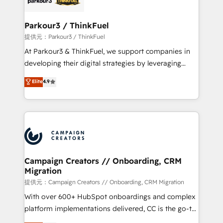
automation, and revenue intelligence to help
companies scale faster and smarter. 🔹 BOOMS:
Parkour3 / ThinkFuel
Demand generation for all your buyers With BOOMS,
提供元：Parkour3 / ThinkFuel
you invest in 100% of your buyers, accelerating your
At Parkour3 & ThinkFuel, we support companies in
growth and positioning yourself as an undisputed
developing their digital strategies by leveraging
leader. 🔹 BOOST: Optimize your digital
technologies and automating their marketing and
Elite
4.9
transformation process A methodology designed to
sales processes to generate growth. Our offer spans
implement HubSpot effectively and optimize your
from Strategy to Operations. We specialize in CRM
digital processes. 🔹 Trusted by Industry Leaders
onboarding and implementation, web design, sales
With an average rating of 4.9/5 and a proven track
& marketing automation, and digital marketing. With
record of business transformation, our growth-first
extensive experience working with tech companies
approach has helped brands dominate their
and manufacturers since 2002, we are committed to
markets.
empowering our clients and developing their
Campaign Creators // Onboarding, CRM
Migration
autonomy. Get to grips with HubSpot through
guided implementation and seamless integration of
提供元：Campaign Creators // Onboarding, CRM Migration
the CRM platform into your digital ecosystem. Would
With over 600+ HubSpot onboardings and complex
you like support in deploying your inbound
platform implementations delivered, CC is the go-to
marketing strategy? We'll provide support tailored
Elite Solutions Partner for businesses ready to