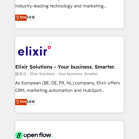
intake; pipeline and document workflows 🛒 E-
industry-leading technology and marketing
Commerce: Shopify, WooCommerce; lifecycle and
consultancy. Our focus is on enterprise and mid-
Elite
5.0
revenue automation 🏢 Real Estate: deal pipelines;
market B2B companies globally that want a strategic
portfolio and lifecycle management 🏭
approach to execute their goals through creative
Manufacturing: ERP integrations; operational
applications of our solutions; Technical HubSpot
alignment 🛡️ Compliance & Data Considerations:
Consulting, Content Marketing, Growth-Driven
HIPAA-aware; CASL-compliant; GDPR-ready
Design, Migrations + Integrations. Mole Street’s
implementations where required 💡 Why 500+
mission is empowering others to realize their
Clients Choose Us: Elite Partner; technical, fast, and
greatness, which is achieved through creating
Elixir Solutions - Your business. Smarter.
built to scale.
absolute clarity, derived from a well-defined
提供元：Elixir Solutions - Your business. Smarter.
strategy, executed well, and reported on with clear
As European (BE, DE, FR, NL) company, Elixir offers
results. The culture is driven by core values; Joy, Grit,
CRM, marketing automation and HubSpot
Accountability, Curiosity, Authenticity, Growth
integration products and services to mid-market
Elite
5.0
Mindedness, and Clarity. We are driven to win for the
and enterprise customers. We ensure that your sales,
collective good of the company and its clientele, and
service and marketing department operates in the
dedicated to breaking the mold from the agency of
most effective way, while at the same time
the past into the consultancy of the future. Great
leveraging your commercial data for a fully
things are happening.
integrated buyers journey. Elixir is located in