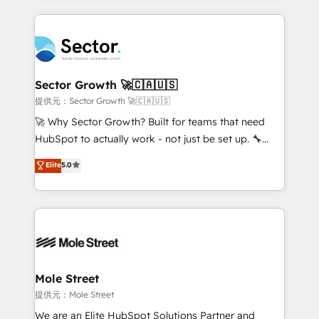
HubSpot que automatizam tarefas executam rotinas
integrations, custom CMS portal development,
no CRM e mantêm os dados organizados, como um
design & UX for mid to large to multi national
especialista operando a plataforma 24/7. Hoje 300+
businesses. Our teams are based in North America
empresas em 13 países utilizam a Nexforce. Somos
and APAC. We are HubSpot's top-ranked Advanced
a maior parceira da HubSpot na América Latina e
Implementation Certified Partner and we contribute
Sector Growth 🚀🇨🇦🇺🇸
líder no ranking global de sucesso do cliente da
to their advisory council. We strive to do 'good work
提供元：Sector Growth 🚀🇨🇦🇺🇸
HubSpot.
with good people' and have worked with incredible
🚀 Why Sector Growth? Built for teams that need
brands. You can see some of them on our website,
HubSpot to actually work - not just be set up. 🔧
along with plenty of case studies.
HubSpot Experts: Onboarding, migrations,
Elite
5.0
automation, and training built for adoption. ⚡ Highly
Technical Execution: ERP, EMR and Custom
Integrations; complex builds delivered in weeks, not
months. 🤖 AI Consulting & Agents: AI-powered
workflows; automation agents; process optimization
inside HubSpot. 🏆 Industry Experience: 🏥
Healthcare: HIPAA implementations; secure data
Mole Street
workflows 💼 Financial Services: compliant
提供元：Mole Street
workflows; audit-ready reporting ⚖️ Legal: client
We are an Elite HubSpot Solutions Partner and