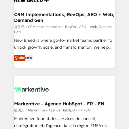
定の代行ではなく、設計の責任」を引き受け、部門横断
technical development team. - 19 HubSpot-certified
の統合・浸透・変革管理を実行します。 ▸ CMS戦略設
trainers to drive platform adoption. 📈 Revenue
CRM Implementations, RevOps, AEO + Web,
計・構築：リード獲得・CVR・SEOを前提にした情報設
Demand Gen
Generation - Full-funnel marketing and high-
計・導線設計・テンプレート設計をContent Hubで一体
performance advertising via Point Success Media. -
提供元：CRM Implementations, RevOps, AEO + Web, Demand
Gen
提供。 ▸ 既存CRM・MAからの移行支援：Salesforce・
Expert deployment of Breeze AI and custom agents
Marketo・Pardot等からの移行、カスタム設計、履歴
New Breed is where go-to-market teams partner to
to automate growth. 🏆 Elite Excellence - 8 platform
データ移行と活用設計まで。 ▸ AEO対応：ChatGPT・
unlock growth, scale, and transformation. We help
accreditations and deep HIPAA-compliance
Perplexity等のAI検索からの流入・引用を前提にコンテ
companies activate HubSpot’s AI-powered
expertise. - A team of 250+ experts dedicated to
Elite
5.0
ンツとサイト構造を最適化。 🏆 なぜ100incを選ぶの
customer platform and operationalize HubSpot’s
your resilient growth.
か？ ✓ HubSpot Eliteパートナー認定 ✓ HubSpotアワ
Loop Marketing framework through expert-led
ード受賞・HUGリーダー ✓ ISO27001:2022 /
services, smart agents, and purpose-built apps,
ISO9001:2015 取得 ✓ 400社以上の導入実績 ✓
tailored to your business. Together, we unlock
HubSpot大百科 出版 CRM・AI活用に関するご相談、現
results, fast. ⚙️CRM & RevOps: Align all Hubs to your
状整理の壁打ちなど、構想段階からお気軽にお問い合わ
buyer journey for clean data, scalability, & reporting.
せください。
🎯Demand Gen & ABM: Drive pipeline with inbound,
Markentive - Agence HubSpot - FR - EN
ABM, AEO, SEO, & paid media. 👩‍💻Web Design:
提供元：Markentive - Agence HubSpot - FR - EN
Build high-performing websites with UX, messaging,
Markentive fournit des services de conseil,
& conversion strategy that drive results. 🤖AI
d'intégration et d'agence dans la région EMEA et