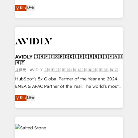
Strategy: Activate Breeze Agents, configure HubSpot
North America. Avec plus de 115 experts en
Elite
4.9
AI, & maximize AEO with tailored AI services. 🧩
marketing automation, Growth, Revops, CRM et
Integrations: Extend HubSpot with custom
webdesign. Markentive is both a consulting firm, a
integrations, hosting, & maintenance.
digital agency and an integrator. With over 115
experts in marketing automation, growth, revops,
CRM and webdesign (We focus on EMEA - USA
customers).
AVIDLY 🇬🇧🇫🇮🇸🇪🇩🇰🇺🇸🇨🇦🇳🇴🇩🇪🇦🇺
🇳🇿
提供元：AVIDLY 🇬🇧🇫🇮🇸🇪🇩🇰🇺🇸🇨🇦🇳🇴🇩🇪🇦🇺🇳🇿
HubSpot’s 5x Global Partner of the Year and 2024
EMEA & APAC Partner of the Year. The world’s most
experienced and fully accredited HubSpot Solutions
Elite
5.0
Partner. 🚀 With 2,750+ HubSpot projects delivered
and 370+ specialists across EMEA, APAC and NAM,
we de-risk complex CRM programmes and
accelerate ROI across every HubSpot Hub. 🧭 From
multi-region migrations to AI-powered automation,