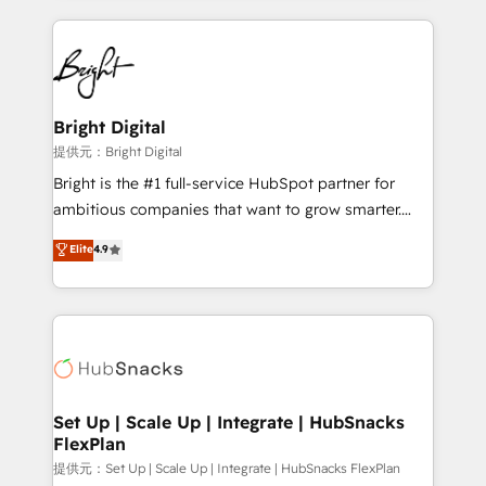
Growth-Driven Design Agency of the Year 🏆2015
automation, integration, and AI innovation to deliver
Became the 5th Agency to reach Diamond 🏆2014
lasting impact. We specialize in: • Turnkey and end-
HubSpot COS Performance Award 🏆2014 HubSpot
to-end HubSpot implementations • Onboarding for
COS Design Award 🏆2013 HubSpot Marketplace
Sales, Service, Marketing & Content Hubs • AI voice
Provider of the Year 🏆2011 Became a HubSpot
and chat agents, predictive automation, and smart
Bright Digital
Partner 📆Founded in 1997
workflows • Salesforce + HubSpot integration •
提供元：Bright Digital
RevOps and AI-driven sales enablement • Website
Bright is the #1 full-service HubSpot partner for
design and CMS development • ERP integration: SAP,
ambitious companies that want to grow smarter.
NetSuite, Microsoft Dynamics, … • Data cleansing
From HubSpot onboarding, to training, from
Elite
4.9
and CRM migration from any platform •
developing a new website to lead generation and
Client/member portals built on HubSpot • Custom
digital marketing; we do it all (and with great
and complex integrations: SAM.gov, GovWin,
results)! In short, our services include: - HubSpot
QuickBooks, PandaDoc, ClickUp, Shopify, Mapsly,
consultancy: onboarding, training, data migration -
WooCommerce, BuilderTrend, and more Experience
HubSpot development: websites, custom modules,
the difference — reach out to see how AI + HubSpot
integrations - Marketing & sales solutions: digital
can transform your business.
marketing, advertising, campaigns, content and
Set Up | Scale Up | Integrate | HubSnacks
FlexPlan
design We connect people, data and technology to
improve customer experiences. With our bright
提供元：Set Up | Scale Up | Integrate | HubSnacks FlexPlan