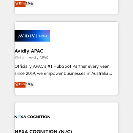
Elite
5.0
integrate HubSpot with complex solutions like SAP,
generating aspect of your business. We’re proud
MicroSoft, custom solutions,... Our company also has
HubSpot Elite Solutions Partners and devout CRM
strong experience with HubSpot CRM extension,
nerds who can harness HubSpot’s custom digital
mobile apps for Field Service Management and
tools to improve each touchpoint of your customer
Retail execution, CPQ, customer portals and
experience. Working hand-in-hand with your team,
HubSpot CMS developments. And we're champions
we’ll assemble a RevOps machine that drives more
when it comes to complex data migrations.
traffic, generates better leads and crushes your
Avidly APAC
revenue goals. We've worked with thousands of
提供元：Avidly APAC
HubSpot customers and we'd love to work with you
Officially APAC's #1 HubSpot Partner every year
too! Clients come to us for: Advanced CRM solutions
since 2019, we empower businesses in Australia,
System Integrations both Custom and Native to
New Zealand, and globally to realise their full
Elite
5.0
HubSpot Data System Migrations between systems
potential through enterprise HubSpot CRM
to HubSpot New lead generation strategies Time-
implementation. And we deliver best practice across
saving automations Fresh growth campaigns Robust
the whole HubSpot platform, covering marketing,
help desk Unified revenue operations Dynamic
sales, service, CMS and integrations. We work with
website development Award-winning creative
all businesses, from start-up to Enterprise, and have
design We live and breathe HubSpot and are ready
delivered the largest HubSpot implementations in
to take on real challenges!
the world. Our human approach to digital
NEXA COGNITION (N/C)