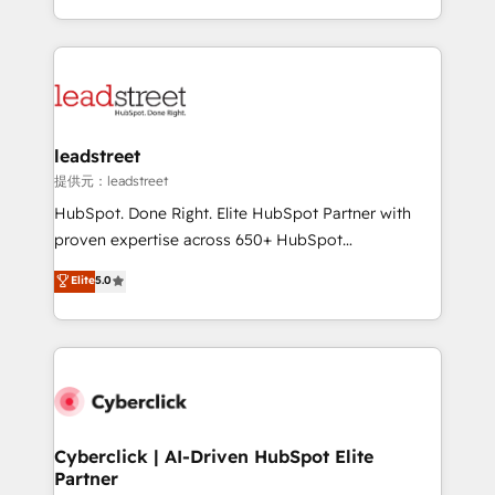
America. From casual user to super fan: make
Canada, we’ve delivered thousands of successful
HubSpot an experience you LOVE!
HubSpot projects for mid-market and enterprise
clients worldwide, with over 10 years experience. We
combine HubSpot, data, and AI to design connected
go-to-market systems that align people, process,
and technology for predictable, scalable revenue
leadstreet
growth. Our expertise spans RevOps, CRM and data
提供元：leadstreet
architecture, AI enablement, and strategic marketing,
HubSpot. Done Right. Elite HubSpot Partner with
delivered through our proprietary FLAIR framework
proven expertise across 650+ HubSpot
for responsible AI adoption. As a HubSpot Elite
implementations. With 12+ years of HubSpot
Elite
5.0
Partner and ISO 27001:2022 certified consultancy,
experience, we help you use the HubSpot platform
we blend strategy, creativity, and technology to help
to its fullest capacity, improve your current HubSpot
organisations scale smarter and grow stronger.
website, or build your new one.
Cyberclick | AI-Driven HubSpot Elite
Partner