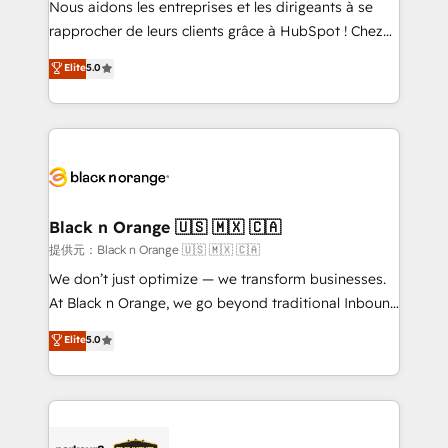
Nous aidons les entreprises et les dirigeants à se
business services. We prepare a customized
rapprocher de leurs clients grâce à HubSpot ! Chez
business case that demonstrates the value and
DIGITALISIM, nous avons l'intime conviction que la
Elite
5.0
impact of your digital transformation, including a
réussite des entreprises passe par l’innovation web,
detailed financial rationale with a focus on ROI and
le marketing digital, et la relation client ! C'est
TCO. As a trusted extension of your team, we
pourquoi, nos experts sont à la fois capables de
believe in the power of partnership. Together, we
gérer votre projet de création de site internet, votre
embark on a transformational journey that sets your
référencement, votre stratégie digitale et le pilotage
business up for long-term success. Unlock your
et l'intégration d'HubSpot ! Les grandes phases d'un
business. If not now, when?
projet HubSpot avec DIGITALISIM : 🧽 Nettoyage,
Black n Orange 🇺🇸 🇲🇽 🇨🇦
migration et intégration des bases de données. 🚀
提供元：Black n Orange 🇺🇸 🇲🇽 🇨🇦
Développement des interfaces avec vos logiciels
We don’t just optimize — we transform businesses.
métiers ⚙️ Configuration de la plateforme HubSpot
At Black n Orange, we go beyond traditional Inbound
📈 Configuration de rapports et tableaux de bord 🤝
Marketing with our exclusive methodologies:
Elite
5.0
Book Process & Guidelines utilisateurs 🎓
BOOMS and BOOST. Together, they form a powerful
Formations des utilisateurs
combination that has driven success for over 800
businesses worldwide. As Elite HubSpot Partners, we
specialize in crafting high-performance growth
strategies that integrate data-driven marketing,