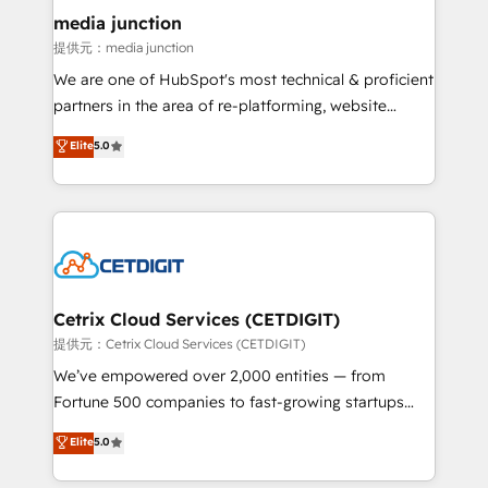
Mexico, USA, and Portugal—we've executed over a
media junction
hundred successful operations. Our approach,
提供元：media junction
rooted in RevOps principles, integrates analysis,
We are one of HubSpot's most technical & proficient
training, planning, and qualification. Leveraging
partners in the area of re-platforming, website
technology, data analytics, CRM optimization, and
design & development. We specialize in multi-hub
Elite
5.0
inbound marketing tactics, we focus on
implementations for mid-market & enterprise
understanding, nurturing, and converting leads.
companies. We are woman-owned, powered by
Partner with us to unlock your business's full
coffee, and we ❤️ dogs. We produce award-winning
potential and achieve sustained growth in today's
work for our clients. 🏆2023 Technical Expertise
competitive market.
Impact Award 🏆2022 Technical Expertise Impact
Award 🏆2022 Platform Migration Excellence Impact
Award 🏆2020 Elite Solutions Partner 🏆2019
Cetrix Cloud Services (CETDIGIT)
Integrations HubSpot Impact Award 🏆2019
提供元：Cetrix Cloud Services (CETDIGIT)
Marketing Enablement HubSpot Impact Award 🏆
We’ve empowered over 2,000 entities — from
2018 Website Design HubSpot Impact Award 🏆2017
Fortune 500 companies to fast-growing startups
Website Design HubSpot Impact Award 🏆2016
and nonprofits — to streamline operations, scale
Elite
5.0
Growth-Driven Design Agency of the Year 🏆2016
revenue, and unlock the full potential of HubSpot.
Sales Enablement HubSpot Impact Award 🏆2015
With deep technical and industry expertise, we fuse