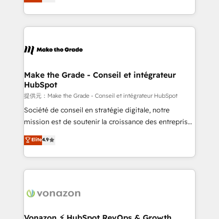
téléphonie, etc.) • Alignement des équipes grâce à un
outil et des données partagées • Amélioration de la
collecte et de l’analyse des données pour des
décisions éclairées • Optimisation de l’efficacité et
de la productivité des équipes Notre équipe de 30
consultants certifiés HubSpot aborde chaque projet
avec un engagement total, alignant processus
Make the Grade - Conseil et intégrateur
HubSpot
métiers et technologie, et guidant vos équipes à
travers le changement, tout en centrant vos objectifs
提供元：Make the Grade - Conseil et intégrateur HubSpot
d’entreprise. Grâce à une méthodologie éprouvée
Société de conseil en stratégie digitale, notre
auprès de plus de 400 clients, nous comprenons
mission est de soutenir la croissance des entreprises
rapidement vos enjeux et intégrons parfaitement
B2B à travers l’acquisition de nouveaux clients,
Elite
4.9
HubSpot dans votre organisation. Pour toute
l'intégration CRM et le développement des revenus
question technique ou besoin de structuration de
auprès de vos comptes existants. En France et à
votre projet HubSpot, contactez notre équipe pour
l'international, nous travaillons avec des ETI
un échange dédié.
ambitieuses, des grands groupes voulant aller au-
delà d’une simple transformation digitale et des
startups florissantes. Nos 3 grandes expertises sont :
➤ L’intégration de CRM et de méthodologie RevOps
Vonazon ⚡ HubSpot RevOps & Growth