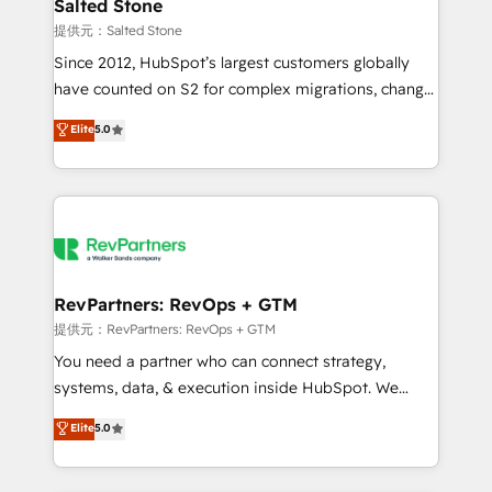
we turn complexity into clarity, human at global
Salted Stone
scale. 🏆 HubSpot’s CEO called us “the partner of the
提供元：Salted Stone
future.” Others agree it is proof of trust built through
Since 2012, HubSpot’s largest customers globally
measurable impact.
have counted on S2 for complex migrations, change
management, systems integration, and creative
Elite
5.0
solutions that deliver measurable impact and
transform brand experiences As one of the few full-
service creative agencies in the HubSpot
ecosystem, we blend strategy, technology, & award-
winning design to build scalable, globally
regionalized HubSpot websites, integrated
marketing campaigns, & RevOps frameworks that
RevPartners: RevOps + GTM
fuel long-term success We connect the entire
提供元：RevPartners: RevOps + GTM
customer lifecycle through seamless integrations,
You need a partner who can connect strategy,
ensure long-term adoption with change-
systems, data, & execution inside HubSpot. We
management programs, and align marketing, sales,
bridge the gap where most agencies fall short by
Elite
5.0
and service to drive sustainable growth With 6 key
combining GTM strategy with technical execution to
HubSpot accreditations and experience across
solve the right problem with the right solution. As the
hundreds of organizations in dozens of industries,