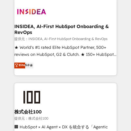
INSIDEA, AI-First HubSpot Onboarding &
RevOps
提供元：INSIDEA, AI-First HubSpot Onboarding & RevOps
★ World's #1 rated Elite HubSpot Partner, 500+
reviews on HubSpot, G2 & Clutch. ★ 150+ HubSpot
Certified Experts & Trainers across the team ★
Elite
5.0
1,500+ implementations across five continents ★ AI-
First, RevOps-led, Onboarding obsessed ★
Company of the Year 2024/25 INSIDEA helps
growing companies turn HubSpot into a revenue
engine. We onboard your team, migrate your data,
and build AI-powered workflows that drive adoption
from week one, in your time zone. What we do ➤
株式会社100
Onboarding: Live in weeks, with workflows built
提供元：株式会社100
around your business, not a template. ➤ Migration:
🏢 HubSpot × AI Agent × DX を統合する「Agentic