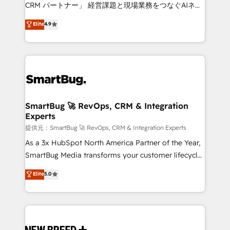
Move from any legacy CRM. Zero downtime, full data
CRM パートナー」 経営課題と現場業務をつなぐAIネイ
integrity. ➤ Implementation: Configure HubSpot to
ティブ・エージェンシーとして、HubSpot Eliteの実装
Elite
4.9
run your revenue process. Sales, marketing, and
力で顧客フロント業務を再設計します。 💡 100inc は何
service wired together. ➤ AI and Integrations: Layer
をする会社か？ HubSpotを共通基盤に、AIエージェン
Breeze AI, custom agents, and APIs to remove
トを組み込んだ顧客フロント業務（マーケティング・営
manual work. ➤ Ongoing Management: Monthly
業・CS）を組織全体で設計・実装する日本のAIネイテ
tune-ups, feature rollouts, adoption coaching. Buying
ィブ・エージェンシーです。事業部・グループ会社・部
HubSpot, switching to it, or reviving a stale portal?
門が分立する組織で、データと業務プロセスのサイロ化
We are built for the work.
を、CRMを軸とした全社共通基盤に再構築します。意
SmartBug 🚀 RevOps, CRM & Integration
Experts
思決定者・PMO・現場担当者に並走します。 1️⃣
HubSpot導入・活用支援 顧客データの一元化から、
提供元：SmartBug 🚀 RevOps, CRM & Integration Experts
GTMの見える化・自動化まで。全Hub統合運用、デー
As a 3x HubSpot North America Partner of the Year,
タ品質設計、グループ横断のCRM統合に対応します。
SmartBug Media transforms your customer lifecycle
2️⃣ AIエージェント組織構築 営業・マーケティング業務
into a revenue engine. Our unified ecosystem
Elite
5.0
の一部をAIが自律実行する組織への移行を設計・実装。
includes specialized divisions Globalia (AI &
Breeze・Claude等をHubSpotと連携させ、役割定義・
Software) and Point Success Media (Paid Media),
運用ルール・成果指標まで含めて設計します。 3️⃣ 全社
making this the official home for all three brands. 🔄
DX × AI推進のPMO伴走支援 複数部門をまたぐDX×AI変
Implementation & Integration - Seamless migrations
革を、構想から実装・定着までPMOとして主導。「設
and system integrations powered by Globalia’s