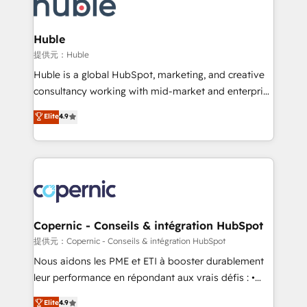
skills, processes, and internal team you need to
CRM Migrations using our in-house "HubScrub" Tool.
attract the right buyers, close deals faster, and grow
without outside dependencies. You’ll learn how to: •
Huble
Set up, audit, and organize your HubSpot portal •
提供元：Huble
Get your sales team fully using HubSpot • Track
Huble is a global HubSpot, marketing, and creative
pipeline and revenue across the entire buyer journey
consultancy working with mid-market and enterprise
• Build an in-house marketing team that drives
businesses. We go beyond implementation, shaping
Elite
4.9
growth • Create content and videos that attract
the strategy, processes, and teams that turn
buyers • Use AI to scale smarter Our coaching-led
HubSpot into a genuine growth engine. Named
approach works best for companies that are done
HubSpot's Global Partner of the Year in 2024,
with outsourcing and ready to build something that
consistently ranked among their top 5 partners
lasts. So if you're ready to become the most trusted
worldwide, and with over 15 years in the ecosystem,
voice in your market, let’s talk.
Huble has built a track record that speaks for itself.
One company, one operating model, delivering
Copernic - Conseils & intégration HubSpot
across offices and consulting teams in the UK, USA,
提供元：Copernic - Conseils & intégration HubSpot
Canada, Germany, France, Belgium, Singapore, and
Nous aidons les PME et ETI à booster durablement
South Africa. Certified compliant with ISO/IEC
leur performance en répondant aux vrais défis : •
27001:2022 and ISO 9001:2015 across all seven
Intégration de HubSpot avec d’autres outils (ERP,
Elite
4.9
international offices and 175+ employees.