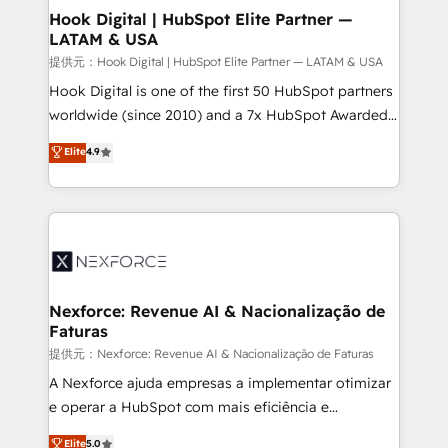
Revenue Operations - Inbound Marketing -
Hook Digital | HubSpot Elite Partner —
LATAM & USA
Outbound Marketing - HubSpot CMS Website
Design & Development We empower our clients to
提供元：Hook Digital | HubSpot Elite Partner — LATAM & USA
reach their full potential by providing transparent,
Hook Digital is one of the first 50 HubSpot partners
relationship-driven support. With over 300 HubSpot
worldwide (since 2010) and a 7x HubSpot Awarded
certifications and accreditations, we deliver both the
Elite Partner. With 500+ projects across the U.S.,
Elite
4.9
technical know-how and strategic guidance you
Brazil, and LATAM, we combine global expertise with
need to succeed.
regional experience. Today, we are Brazil’s largest
HubSpot Elite Partner—trusted by companies across
the Americas to scale smarter. ⚙️ CRM
Implementation & Migration Onboarding across all
Hubs, plus migrations from Salesforce, Pipedrive, RD
Station, Freshdesk, Intercom, and more. Custom
Nexforce: Revenue AI & Nacionalização de
Faturas
objects, automations, and integrations built for
growth. 🚀 AI-Driven GTM Orchestration Unify
提供元：Nexforce: Revenue AI & Nacionalização de Faturas
HubSpot with LinkedIn, WhatsApp, email, paid
A Nexforce ajuda empresas a implementar otimizar
media, and AI voice to drive pipeline. 🤖 AI Custom
e operar a HubSpot com mais eficiência e
Agent Development Deploy AI agents for
previsibilidade de receita. Combinamos Revenue
Elite
5.0