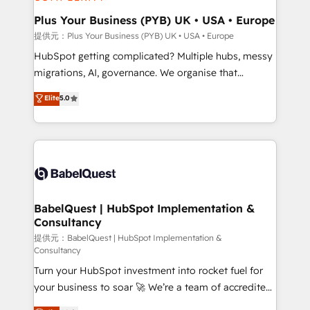
industrial sectors. Offices in Johannesburg, Cape
Town, Dubai & London. 500+ HubSpot CRM
Plus Your Business (PYB) UK • USA • Europe
implementations delivered. AI visibility coverage
提供元：Plus Your Business (PYB) UK • USA • Europe
across ChatGPT, Claude, Perplexity, Gemini and
HubSpot getting complicated? Multiple hubs, messy
Google AI Overviews. HubSpot Impact Award -
migrations, AI, governance. We organise that
Customer First HubSpot Impact Award - Integrations
complexity, so your team can put HubSpot to work...
Elite
5.0
Innovation HubSpot Impact Award - Platform
Welcome to our Profile! We help with: • CRM
Migration Excellence HubSpot Impact Award -
implementation, reports, workflows, and team
Platform Excellence 40+ full-time HubSpot
training • CRM migration from Salesforce, Pipedrive,
professionals. 100s of certifications and
Dynamics and others • Technical projects including
accreditations with HubSpot.
custom API integrations with ERP (and other
systems) • AI governance for HubSpot-centred
operations A little about us: • Boutique 'Elite' team of
BabelQuest | HubSpot Implementation &
Consultancy
12 • 150+ clients across Sales Hub, Marketing Hub,
Service Hub, Data Hub and CMS • ISO/IEC
提供元：BabelQuest | HubSpot Implementation &
Consultancy
27001:2022, ISO 9001:2015, and ISO 42001:2023
Turn your HubSpot investment into rocket fuel for
certified - the AI management standard • GuardHub:
your business to soar 🚀 We’re a team of accredited
our AI governance framework, built on ISO 42001
HubSpot experts ready to help you. We can
Ready for the next step? Click the 👈 '𝗖𝗼𝗻𝘁𝗮𝗰𝘁