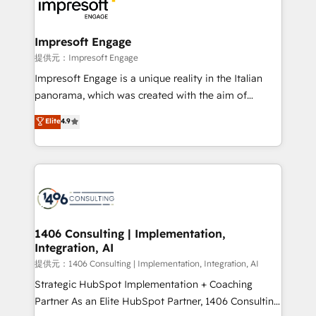
and—most importantly—simple. That’s why we lean
you grow faster, smarter, and with impact.
into bold ideas and shape them into thoughtful
products and strategies that actually make a
Impresoft Engage
difference.
提供元：Impresoft Engage
Impresoft Engage is a unique reality in the Italian
panorama, which was created with the aim of
putting Customer Experience at the center by
Elite
4.9
creating digital environments capable of integrating
people, processes and data. We offer the best
digital solutions on the market, ranging from CRM
processes and technologies to digital strategy, from
marketing automation to online and offline sales
processes through Customer Service Management,
allowing companies to optimize processes and meet
1406 Consulting | Implementation,
Integration, AI
the needs of the customer. We are part of Impresoft
Group, a group of specialized and complementary
提供元：1406 Consulting | Implementation, Integration, AI
companies that divide their offer into 4
Strategic HubSpot Implementation + Coaching
Competence Centers: Smart Manufacturing,
Partner As an Elite HubSpot Partner, 1406 Consulting
Customer First, Enabling Technologies & Security.