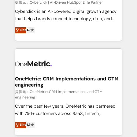
提供元：Cyberclick | AI-Driven HubSpot Elite Partner
Cyberclick is an AI-powered digital growth agency
that helps brands connect technology, data, and
creativity to achieve measurable results. Founded in
Elite
4.9
Barcelona and operating across Spain, LATAM, and
the UK, we support global companies in building
smarter marketing, sales, and customer success
strategies. As the only HubSpot Elite Partner in
Iberia (Spain & Portugal), we combine human insight
with intelligent automation to drive sustainable
growth. Our multidisciplinary team designs solutions
OneMetric: CRM Implementations and GTM
engineering
that simplify complexity, boost performance, and
turn innovation into real impact. 🌍 Highlights •
提供元：OneMetric: CRM Implementations and GTM
engineering
HubSpot Partner since 2012 • 2022 EMEA Impact
Over the past few years, OneMetric has partnered
Award: Best Integration • 150+ successful HubSpot
with 750+ customers across SaaS, fintech,
projects • Clients in 30+ industries • Proprietary
healthcare, real estate, and other industries. With
technology for integrations • Multilingual team:
Elite
4.9
150+ HubSpot-certified experts, we deliver scalable
English, Spanish, Portuguese & Italian 👉 Grow
solutions to complex GTM and RevOps challenges.
smarter with AI and HubSpot.