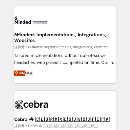
Our Expertise 🔹 Onboarding & Implementation:
Accredited HubSpot Partner, ensuring smooth setup
tailored to your GTM motion. 🔹 Migrations:
Accredited HubSpot Partner, ensuring migration
from other CRMs to HubSpot without data loss or
6Minded: Implementations, Integrations,
Websites
downtime. 🔹 RevOps Strategy: Align teams,
processes, and data to drive revenue efficiency. 🔹
提供元：6Minded: Implementations, Integrations, Websites
Integrations: Connect HubSpot with your tech stack
Tailored implementations without out-of-scope
for better adoption. 🔹 Custom Solutions: Build
headaches, web projects completed on time. Our in-
tailored apps, workflows, and configurations. We are
house team of certified CRM architects, experts,
Elite
5.0
SOC 2 Type II and ISO 27001 certified, reinforcing
developers, designers, and marketers handles all
our commitment to data security and compliance. At
aspects of your HubSpot. ✨ 400+ global clients ✨
OneMetric, we help revenue teams focus on the
100+ seamless migrations from 15+ different CRMs
OneMetric that matters most: revenue.
✨ 100,000+ hours in HubSpot projects, 75+ full Hub
implementations, and 5,000+ pages ✨ CS: Clients
generating 7-digit MRR from inbound campaigns ✨
CS: 245% organic growth & +751% new visitors for a
Cebra 🦓 🇨🇱🇧🇷🇲🇽🇪🇸🇺🇸🇨🇴🇵🇪🇵🇦
full-funnel HubSpot project ✨ CS: 415% conversion
提供元：Cebra 🦓 🇨🇱🇧🇷🇲🇽🇪🇸🇺🇸🇨🇴🇵🇪🇵🇦