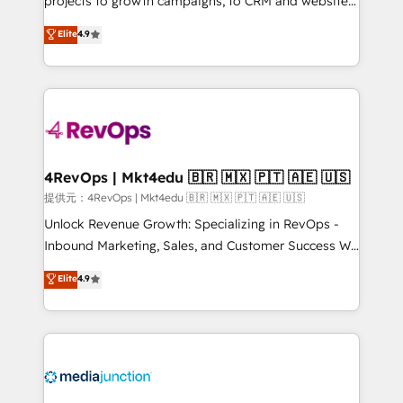
projects to growth campaigns, to CRM and websites.
HubSpot experts backed by over 10+ years of
Hire an agency that's experienced in every inch of
Elite
4.9
HubSpot experience ✔️Flexible pricing models —
HubSpot and willing to work hand-in-hand with your
Hourly-fee (assigned one Dedicated HubSpot
team to simplify the complex and build a better
Admin); Monthly-fee (HubSpot Admin + Project
experience for your team and customers.
Manager); and Fixed Project Cost (as per
requirement). ✔️Helped over 25,000+ customers so
far with our HubSpot solutions. ✔️Bespoke apps &
on-demand bundle services. Connect with us today!
4RevOps | Mkt4edu 🇧🇷 🇲🇽 🇵🇹 🇦🇪 🇺🇸
提供元：4RevOps | Mkt4edu 🇧🇷 🇲🇽 🇵🇹 🇦🇪 🇺🇸
Unlock Revenue Growth: Specializing in RevOps -
Inbound Marketing, Sales, and Customer Success We
specialize in driving revenue growth for companies
Elite
4.9
across industries through tailored marketing, sales,
and customer success strategies, utilizing RevOps
methodologies. As Latin America's largest HubSpot
partner and a global leader in education market, we
offer unparalleled insights. Operating in five
countries—Brazil, UAE (Abu Dhabi/Dubai/Sharjah),