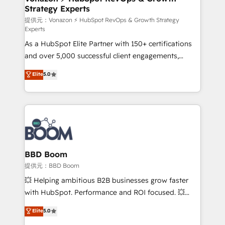
Strategy Experts
pour aligner les équipes marketing, commerciales et
support client (data migration, synchronisation API,
提供元：Vonazon ⚡ HubSpot RevOps & Growth Strategy
Experts
audit et maintenance) ➤ La création de sites internet
As a HubSpot Elite Partner with 150+ certifications
de conversion qui transforment les visiteurs en
and over 5,000 successful client engagements,
opportunités d'affaires ➤ La mise en place de
Vonazon turns marketing complexity into
stratégies d'acquisition marketing (SEO, SEA,
Elite
5.0
measurable, scalable growth. From onboarding to
inbound, automatisation marketing, ABM, IA,
enterprise-grade campaigns, our in-house team
emailing) Informations clés : - 10 ans d'expérience -
builds scalable strategies that drive long-term
100+ intégrations CRM HubSpot réussies - 40
revenue. ⚙️ HubSpot Integration & Optimization •
experts conseil - 150 certifications HubSpot
Seamless CRM, CMS, and automation setup •
cumulées
Complex platform migrations and data cleanups •
Custom APIs and third-party integrations 📈 End-to-
BBD Boom
End Revenue Acceleration • Lifecycle marketing and
提供元：BBD Boom
pipeline growth programs • Sales enablement tools
💥 Helping ambitious B2B businesses grow faster
and CRM optimization • Retention strategies with
with HubSpot. Performance and ROI focused. 💥
customer journey mapping 🏅 Elite-Level HubSpot
BBD Boom is the HubSpot partner that can help you
Elite
5.0
Execution • 750+ onboardings and 2,000+
to HubSpot Better. We work with your teams to
implementations • Deep expertise across marketing,