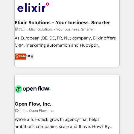
HIPAA-aware; CASL-compliant; GDPR-ready
Design, Migrations + Integrations. Mole Street’s
implementations where required 💡 Why 500+
mission is empowering others to realize their
Clients Choose Us: Elite Partner; technical, fast, and
greatness, which is achieved through creating
Elixir Solutions - Your business. Smarter.
built to scale.
absolute clarity, derived from a well-defined
提供元：Elixir Solutions - Your business. Smarter.
strategy, executed well, and reported on with clear
As European (BE, DE, FR, NL) company, Elixir offers
results. The culture is driven by core values; Joy, Grit,
CRM, marketing automation and HubSpot
Accountability, Curiosity, Authenticity, Growth
integration products and services to mid-market
Elite
5.0
Mindedness, and Clarity. We are driven to win for the
and enterprise customers. We ensure that your sales,
collective good of the company and its clientele, and
service and marketing department operates in the
dedicated to breaking the mold from the agency of
most effective way, while at the same time
the past into the consultancy of the future. Great
leveraging your commercial data for a fully
things are happening.
integrated buyers journey. Elixir is located in
Brussels, Munich "München", Cologne "Köln", Paris
and Amsterdam. Elixir is a first mover and leader
Open Flow, Inc.
when it comes to HubSpot sales and service
提供元：Open Flow, Inc.
implementations, highly renowned for our business
We’re a full-stack growth agency that helps
acumen, process (re-)design experience and a
ambitious companies scale and thrive. How? By
massive amount of success stories in this area. We
upgrading and streamlining every single revenue-