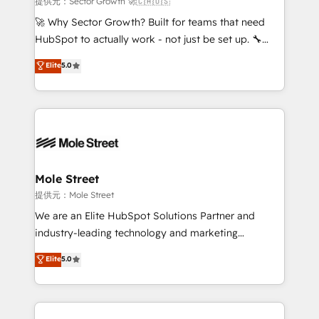
提供元：Sector Growth 🚀🇨🇦🇺🇸
with good people' and have worked with incredible
🚀 Why Sector Growth? Built for teams that need
brands. You can see some of them on our website,
HubSpot to actually work - not just be set up. 🔧
along with plenty of case studies.
HubSpot Experts: Onboarding, migrations,
Elite
5.0
automation, and training built for adoption. ⚡ Highly
Technical Execution: ERP, EMR and Custom
Integrations; complex builds delivered in weeks, not
months. 🤖 AI Consulting & Agents: AI-powered
workflows; automation agents; process optimization
inside HubSpot. 🏆 Industry Experience: 🏥
Healthcare: HIPAA implementations; secure data
Mole Street
workflows 💼 Financial Services: compliant
提供元：Mole Street
workflows; audit-ready reporting ⚖️ Legal: client
We are an Elite HubSpot Solutions Partner and
intake; pipeline and document workflows 🛒 E-
industry-leading technology and marketing
Commerce: Shopify, WooCommerce; lifecycle and
consultancy. Our focus is on enterprise and mid-
Elite
5.0
revenue automation 🏢 Real Estate: deal pipelines;
market B2B companies globally that want a strategic
portfolio and lifecycle management 🏭
approach to execute their goals through creative
Manufacturing: ERP integrations; operational
applications of our solutions; Technical HubSpot
alignment 🛡️ Compliance & Data Considerations:
Consulting, Content Marketing, Growth-Driven