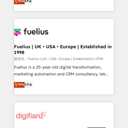
Elite
4.9
implement the platform into complex business
𝗯𝘂𝘀𝗶𝗻𝗲𝘀𝘀' button to get in touch (𝘸𝘦'𝘳𝘦 𝘴𝘶𝘱𝘦𝘳
environments, optimise what you've got and make
𝘳𝘦𝘴𝘱𝘰𝘯𝘴𝘪𝘷𝘦)
sure you can actually use it, build your website in
HubSpot or create an inbound marketing strategy
for you and execute it on HubSpot. We are on the
G-Cloud 14 CCS (Crown Commercial Service)
framework, meaning we've been accredited by
Fuelius | UK • USA • Europe | Established in
1998
HubSpot and vetted by the CCS, which means we
can support public sector companies as well the
提供元：Fuelius | UK • USA • Europe | Established in 1998
other ones listed in our profile. Our services: -
Fuelius is a 25-year-old digital transformation,
HubSpot implementation - HubSpot CMS website
marketing automation and CRM consultancy. We
build We can do lots of things. But everything we do
enable mid-market and enterprise clients to
Elite
5.0
is there for you to: - Grow revenue, and run your
maximise their return from digital and fuel their
business more efficiently - Build stronger
growth. We modernise platforms, streamline
relationships with customers - Make better
operations that are causing inefficiencies, improve
decisions with data - Find a new voice and reach
customer experiences, integrate systems, and
more people - Get the most out of your HubSpot
supercharge revenue operations Key services: • CRM
investment
Implementation • Systems Integration • Digital