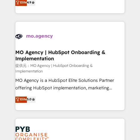
Elite
4.9
to your needs and sales objectives. With 125+
migrate, replatform, and scale smarter. We specialize
certifications, we are part of the most certified
in high-impact CRM and CMS migrations and
Canadian agencies, and we both hold Onboarding
onboarding from platforms like Salesforce, NetSuite,
Accreditations. Based in Canada (coast to coast), our
Zoho, Pardot, Marketo, Microsoft Dynamics, Wix,
services are offered in both English & French.
WordPress and legacy CRMs, turning fragmented
systems into unified, growth-ready HubSpot
architectures that accelerate revenue operations and
MO Agency | HubSpot Onboarding &
Implementation
performance. - Multi-object CRM migration, cleanup,
and implementation. - Pre-built and custom
提供元：MO Agency | HubSpot Onboarding &
Implementation
integrations across your full tech stack. - Custom
MO Agency is a HubSpot Elite Solutions Partner
object setup, CMS builds, and full-funnel automation.
offering HubSpot implementation, marketing
- Dashboards, lifecycle campaigns, and lead
automation, CRM and RevOps consulting, B2B SEO,
nurturing sequences. - Cross-hub setup across
Elite
5.0
paid media, content marketing, AEO and GEO (AI
Marketing, Sales, Operations, and Service Hubs. -
search optimisation), and HubSpot Content Hub and
Ongoing optimization, managed support, and
WordPress development. We work with enterprise
scalable retainers. Let’s make HubSpot your most
and growth-led companies across technology,
powerful growth engine. Built to convert, scale, and
professional services, financial services and
drive results.