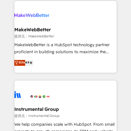
only firm in the world to hold Elite Partner
there’s a good chance one of our globally integrated
Accreditations with both HubSpot and Clay, our
teams has worked with clients just like you Let’s
clients gain a unique advantage in CRM architecture,
explore whether S2 is the partner you’ve been
pipeline generation, data intelligence, and go-to-
looking for...and get your next big initiative moving!
market execution. Why B2B Businesses Choose RP: -
MakeWebBetter
Secure: Soc2 compliant 🛡️ - Pricing: Implementations
提供元：MakeWebBetter
starting at $1,5k 💵 - Speed: Launch in 14 days ⚡ -
MakeWebBetter is a HubSpot technology partner
Global: 75+ RPers across five continents 🌐 - Scale:
proficient in building solutions to maximize the
Largest organically grown & fastest tiering Elite
operational efficiency of HubSpot. The fastest-
Elite
4.9
HubSpot Partner 🪴 - Sales Hub: More
growing tech-enabler & facilitator, MakeWebBetter,
implementations than any other Partner 💻 -
hands you the blend of HubSpot expertise &
Migrations: We convert Salesforce addicts to
eminent solutions & integrations. Trust us to
HubSpot evangelists 🧡 Don't hire a marketing
streamline your HubSpot experience. 🚀HubSpot
agency for an Ops problem. Don't hire a technical
Elite Partners with 10+ years of HubSpot experience
agency for a growth problem. Hire a partner built to
🤝HubSpot Premier Integration partner 🤝Google
solve both.
Premier Partner 2023 🌟5 HubSpot Accreditations 🌟
Instrumental Group
Won HubSpot Theme Challenge 2021 🌟INBOUND’19
提供元：Instrumental Group
HubSpot Rising Star Why us? Harnessing the full
We help companies scale with HubSpot. From small
potential of the powerful HubSpot CRM. ✔️A team of