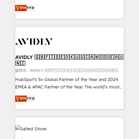
Strategy: Activate Breeze Agents, configure HubSpot
North America. Avec plus de 115 experts en
Elite
4.9
AI, & maximize AEO with tailored AI services. 🧩
marketing automation, Growth, Revops, CRM et
Integrations: Extend HubSpot with custom
webdesign. Markentive is both a consulting firm, a
integrations, hosting, & maintenance.
digital agency and an integrator. With over 115
experts in marketing automation, growth, revops,
CRM and webdesign (We focus on EMEA - USA
customers).
AVIDLY 🇬🇧🇫🇮🇸🇪🇩🇰🇺🇸🇨🇦🇳🇴🇩🇪🇦🇺
🇳🇿
提供元：AVIDLY 🇬🇧🇫🇮🇸🇪🇩🇰🇺🇸🇨🇦🇳🇴🇩🇪🇦🇺🇳🇿
HubSpot’s 5x Global Partner of the Year and 2024
EMEA & APAC Partner of the Year. The world’s most
experienced and fully accredited HubSpot Solutions
Elite
5.0
Partner. 🚀 With 2,750+ HubSpot projects delivered
and 370+ specialists across EMEA, APAC and NAM,
we de-risk complex CRM programmes and
accelerate ROI across every HubSpot Hub. 🧭 From
multi-region migrations to AI-powered automation,