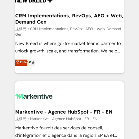
定の代行ではなく、設計の責任」を引き受け、部門横断
technical development team. - 19 HubSpot-certified
の統合・浸透・変革管理を実行します。 ▸ CMS戦略設
trainers to drive platform adoption. 📈 Revenue
CRM Implementations, RevOps, AEO + Web,
計・構築：リード獲得・CVR・SEOを前提にした情報設
Demand Gen
Generation - Full-funnel marketing and high-
計・導線設計・テンプレート設計をContent Hubで一体
performance advertising via Point Success Media. -
提供元：CRM Implementations, RevOps, AEO + Web, Demand
Gen
提供。 ▸ 既存CRM・MAからの移行支援：Salesforce・
Expert deployment of Breeze AI and custom agents
Marketo・Pardot等からの移行、カスタム設計、履歴
New Breed is where go-to-market teams partner to
to automate growth. 🏆 Elite Excellence - 8 platform
データ移行と活用設計まで。 ▸ AEO対応：ChatGPT・
unlock growth, scale, and transformation. We help
accreditations and deep HIPAA-compliance
Perplexity等のAI検索からの流入・引用を前提にコンテ
companies activate HubSpot’s AI-powered
expertise. - A team of 250+ experts dedicated to
Elite
5.0
ンツとサイト構造を最適化。 🏆 なぜ100incを選ぶの
customer platform and operationalize HubSpot’s
your resilient growth.
か？ ✓ HubSpot Eliteパートナー認定 ✓ HubSpotアワ
Loop Marketing framework through expert-led
ード受賞・HUGリーダー ✓ ISO27001:2022 /
services, smart agents, and purpose-built apps,
ISO9001:2015 取得 ✓ 400社以上の導入実績 ✓
tailored to your business. Together, we unlock
HubSpot大百科 出版 CRM・AI活用に関するご相談、現
results, fast. ⚙️CRM & RevOps: Align all Hubs to your
状整理の壁打ちなど、構想段階からお気軽にお問い合わ
buyer journey for clean data, scalability, & reporting.
せください。
🎯Demand Gen & ABM: Drive pipeline with inbound,
Markentive - Agence HubSpot - FR - EN
ABM, AEO, SEO, & paid media. 👩‍💻Web Design:
提供元：Markentive - Agence HubSpot - FR - EN
Build high-performing websites with UX, messaging,
Markentive fournit des services de conseil,
& conversion strategy that drive results. 🤖AI
d'intégration et d'agence dans la région EMEA et