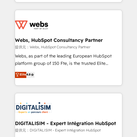
solve all your HubSpot challenges and improve user
sales, and service hubs • Built-in flexibility for
adoption, sales process and marketing results.
startups to global brands
Services 📚 Onboarding your team to HubSpot for
the first time 🔧 Designing and optimising your
HubSpot set-up for better results 🌐 Website design
and build using HubSpot 🔌 Integrating HubSpot
Webs, HubSpot Consultancy Partner
with other systems 🎓 Training your teams to be
提供元：Webs, HubSpot Consultancy Partner
HubSpot pros 📊 Lead generation services using
Webs, as part of the leading European HubSpot
HubSpot Why us? - SIX HubSpot Accreditations -
platform group of 150 Fte, is the trusted Elite
awarded by HubSpot after a rigorous process for
HubSpot CRM Partner offering you a roadmap on
Elite
4.8
CRM, Solutions Architecture, Onboarding , Data
maximizing EBITDA and achieving Commercial
Migration, Custom Integration & Platform
Excellence. With our targeted processes, we
Enablement -Onboarded over 500 businesses to
strengthen your digital transformation and minimize
HubSpot -Top 1% of partners worldwide -In-house
costs. As HubSpot's Advanced Accredited CRM
team of 25+ experts Contact us today to help you
Implementation partner, we provide expertise to
get more from your investment in HubSpot.
drive your business forward. Since 2015 we are fully
www.bbdboom.com
dedicated to HubSpot and with an experienced
DIGITALISIM - Expert Intégration HubSpot
team (50+), we work with reputable companies in
提供元：DIGITALISIM - Expert Intégration HubSpot
B2B sectors such as manufacturing, SaaS and