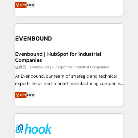
helps mid-market revenue teams transform how
Elite
5.0
The synergies generated by these integrations,
they sell, market, and serve. We don't just build your
together with the combination of talents, skills,
HubSpot—we teach your team to own it, then stay
solutions and services, have allowed the group to
to help you keep winning. What We Do ⚙️ CRM
build an unrivaled offering portfolio on the market
Implementations across Marketing, Sales, Service,
to accompany companies on their digital
Data & Content 📈 Sales & Marketing Alignment +
transformation journey.
Revenue Team Enablement 🤖 Breeze AI & Custom
Agent Creation 🔄 Custom Integrations & Data
Evenbound | HubSpot for Industrial
Companies
Migration Why 1406 We become part of your team.
Your team learns while we build. We fix what others
提供元：Evenbound | HubSpot for Industrial Companies
broke. Built for mid-market reality—practical
At Evenbound, our team of strategic and technical
solutions that work with your actual headcount and
experts helps mid-market manufacturing companies
constraints. By the Numbers 🏆 Top 1% of all
achieve real growth. We specialize in delivering
Elite
5.0
HubSpot partners 🔄 Top 5% globally in client
tailored solutions that drive results by leveraging
retention 📅 8+ years of consistent results since 2017
HubSpot’s platform and data to fuel success.
Who We Serve Revenue teams, marketing leaders,
Technical Solutions: - HubSpot Technical Consulting -
and sales ops at mid-market companies ready to
HubSpot CRM Implementation - HubSpot
move beyond spreadsheets into unified systems
Onboarding - Data Migration & Integrations -
that drive real business results.
Technical Audit & Optimization Strategic Solutions: -