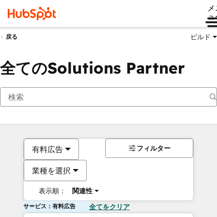
メ
ュ
ビルド
戻る
全てのSolutions Partner
フィルター
有料広告
業種を選択
表示順：
関連性
サービス：有料広告
全てをクリア