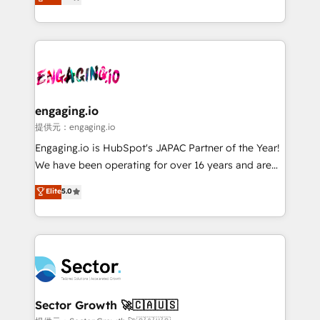
prospecting, follow-ups, service triage, and
Operations (RevOps) e Inteligência Artificial para
knowledge retrieval—built in HubSpot. ⚡ Fast-Track
estruturar processos integrar sistemas organizar
& Growth-Track Services Fast-Track: Rapid HubSpot
dados e automatizar operações. O objetivo é
onboarding in weeks Growth-Track: Unlock
transformar a HubSpot em um verdadeiro sistema
advanced optimization & adoption 📍 São Paulo, BR
operacional de receita conectando equipes
• Des Moines, IA • New York, NY
tecnologia e dados em uma operação integrada.
Também somos distribuidores oficiais da HubSpot
engaging.io
e de mais de 150 softwares globais permitindo
提供元：engaging.io
contratar e pagar a HubSpot em reais com nota
Engaging.io is HubSpot's JAPAC Partner of the Year!
fiscal no Brasil e gerar economia de até 50% na
We have been operating for over 16 years and are
contratação de softwares internacionais.
one of HubSpot's most experienced and technically
Elite
5.0
Oferecemos ainda agentes de IA especializados em
capable Agency Partners globally. We specialise in
HubSpot que automatizam tarefas executam rotinas
complex CRM migrations, implementations,
no CRM e mantêm os dados organizados, como um
integrations, custom CMS portal development,
especialista operando a plataforma 24/7. Hoje 300+
design & UX for mid to large to multi national
empresas em 13 países utilizam a Nexforce. Somos
businesses. Our teams are based in North America
a maior parceira da HubSpot na América Latina e
and APAC. We are HubSpot's top-ranked Advanced
líder no ranking global de sucesso do cliente da
Implementation Certified Partner and we contribute
Sector Growth 🚀🇨🇦🇺🇸
HubSpot.
to their advisory council. We strive to do 'good work