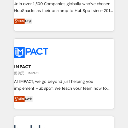
people, exciting ideas and can-do mentality, we
Join over 1,500 Companies globally who've chosen
ensure revenue growth on a daily basis. So tell us
HubSnacks as their on-ramp to HubSpot since 2014
your challenge; our passionate and growth driven
Simple pay-as-you-go plans that accelerate value...
Elite
4.9
team of 100+ experts is ready for you! Driving digital
1️⃣ Set Up | Onboarding New or Check-fixing existing
growth | www.brightdigital.com
HubSpot portals 2️⃣ Scale Up | 100% HubSpot Task
Execution... Global 24/7 ... All Experts 3️⃣ Integrate |
your entire Tech Stack with Custom Integrations
Slash months from your API Integration project... ⬅️
Click "Contact Business" ⬅️ to access 150+ Kickstart
Integration templates that put HubSpot in the center
IMPACT
of your tech stack, syncing... 🛍️ Shopify or
提供元：IMPACT
WooCommerce 💲 Stripe or Paypal 💰 Sage or
At IMPACT, we go beyond just helping you
Netsuite 🤖 Google or Microsoft ✍️ DocuSign or
implement HubSpot. We teach your team how to
PandaDoc 🌐 Avalara or Quaderno HubSnacks holds
master it. As the creators of the Endless Customers
Elite
5.0
the rare Advanced "Custom Integrations"
System™ (the next evolution of They Ask, You
Accreditation, securely sync data across... 🔄 any
Answer), we’re the only HubSpot partner built
apps, in any direction. Stuck on your old CRM..?
entirely around coaching and training. That means
Migrate | seamlessly off your old CRM onto a clean
we don’t do the work for you; we help you build the
new HubSpot portal with Advanced Website and