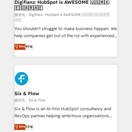
Transformation / Web Development • RevOps &
Digifianz: HubSpot is AWESOME 🇺🇸🇲🇽
🇪🇸🇦🇷🇦🇪
Sales Consulting • Marketing Automation What
makes us different? 🚀 Top 0.5% of global HubSpot
提供元：Digifianz: HubSpot is AWESOME 🇺🇸🇲🇽🇪🇸🇦🇷
🇦🇪
agencies ⚙️ The strongest technical ability and
You shouldn't struggle to make business happen. We
integration capabilities 💼 Consultative, long-term
help companies get out of the rut with experienced,
partners who will embed ourselves into your
process-oriented teams implementing HubSpot
business, processes and systems 🏢 We specialise in
Elite
4.9
Marketing, Sales, Service, CMS and Operations Hub,
working with mid-market and enterprise
so selling and actually engaging with your customers
organisations, global organisations and those with
feels easy and pain-free. We are a top ranked
complex use cases 🏆 CRM Implementation,
HubSpot Elite Partner, winner of Rookie of the Year
Platform Enablement, Custom Integration and
and Customer First Awards, 4.9/5 rating in HubSpot
Onboarding Accredited 🔐 ISO27001 & ISO9001
Reviews and 4.9/5 rating in Clutch Reviews. Digifianz
Certified
helps the following industries: logistics & 3PL, home
Six & Flow
improvement & construction, branding and
提供元：Six & Flow
commercialization, real estate, health, education,
Six & Flow is an AI-first HubSpot consultancy and
SaaS, Software Dev & IT and consulting, make the
RevOps partner helping ambitious organisations
most out of their HubSpot experience operating in
grow with clarity, confidence, and intelligence.
Elite
5.0
the United States, EU, UAE, Mexico and Latin
Operating across the UK, Netherlands, Ireland, and