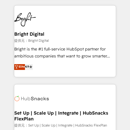
Growth-Driven Design Agency of the Year 🏆2015
automation, integration, and AI innovation to deliver
Became the 5th Agency to reach Diamond 🏆2014
lasting impact. We specialize in: • Turnkey and end-
HubSpot COS Performance Award 🏆2014 HubSpot
to-end HubSpot implementations • Onboarding for
COS Design Award 🏆2013 HubSpot Marketplace
Sales, Service, Marketing & Content Hubs • AI voice
Provider of the Year 🏆2011 Became a HubSpot
and chat agents, predictive automation, and smart
Bright Digital
Partner 📆Founded in 1997
workflows • Salesforce + HubSpot integration •
提供元：Bright Digital
RevOps and AI-driven sales enablement • Website
Bright is the #1 full-service HubSpot partner for
design and CMS development • ERP integration: SAP,
ambitious companies that want to grow smarter.
NetSuite, Microsoft Dynamics, … • Data cleansing
From HubSpot onboarding, to training, from
Elite
4.9
and CRM migration from any platform •
developing a new website to lead generation and
Client/member portals built on HubSpot • Custom
digital marketing; we do it all (and with great
and complex integrations: SAM.gov, GovWin,
results)! In short, our services include: - HubSpot
QuickBooks, PandaDoc, ClickUp, Shopify, Mapsly,
consultancy: onboarding, training, data migration -
WooCommerce, BuilderTrend, and more Experience
HubSpot development: websites, custom modules,
the difference — reach out to see how AI + HubSpot
integrations - Marketing & sales solutions: digital
can transform your business.
marketing, advertising, campaigns, content and
Set Up | Scale Up | Integrate | HubSnacks
FlexPlan
design We connect people, data and technology to
improve customer experiences. With our bright
提供元：Set Up | Scale Up | Integrate | HubSnacks FlexPlan