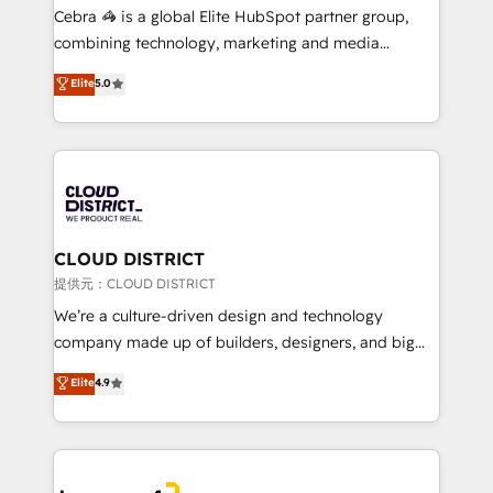
boost with a new HubSpot site Recognized leaders:
Cebra 🦓 is a global Elite HubSpot partner group,
🏆 HubSpot Platform Migration Impact Award 🏆
combining technology, marketing and media
Clutch HubSpot Global Leader 🏆 Finalist: HubSpot
expertise across Latin America and Southern
Elite
5.0
Inbound Campaign of the Year 🏆 Gold AVA Digital
Europe, with teams across 7 countries. Born in Chile,
Award for Best Website 🌟 Accreditations: CRM
we combine local insight with international reach to
Implementation, HubSpot Content Experience, CRM
help businesses grow through technology, creativity,
Data Migration & Custom Integration
AI and strategy. For over 12 years, we’ve delivered
500+ HubSpot implementations, building end-to-
end solutions that integrate CRM, AI automation,
inbound and loop marketing, content, and digital
CLOUD DISTRICT
creativity. Our multicultural team works in Spanish,
提供元：CLOUD DISTRICT
Portuguese, and English to design scalable strategies
We’re a culture-driven design and technology
that drive measurable growth. 🌎 Highlights: • 10+
company made up of builders, designers, and big
years as a HubSpot partner. • 2023 Impact Awards:
thinkers. We blend strategy, design, and
Elite
4.9
Platform Migration Excellence. • Top 3 Partner of the
development—always fueled by curiosity—to turn
Year LATAM 2022, 2023, 2024, 2025. • Partner of the
ideas, opportunities, and challenges into meaningful
Year 2024. • Organizer of Aliados.ai (AI, marketing &
experiences. To us, technology is more than just
tech global congress). 👉 Ready to scale your
code; it’s about creating things that are useful, cool,
business with HubSpot? Let Cebra’s experts help