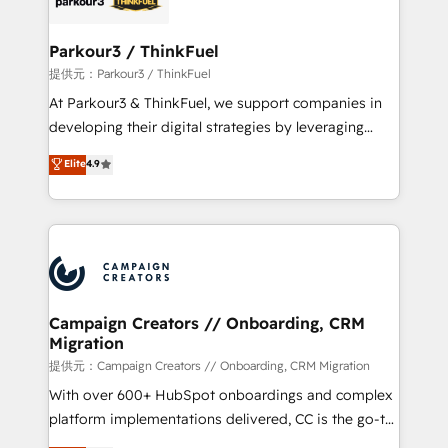
automation, and revenue intelligence to help
companies scale faster and smarter. 🔹 BOOMS:
Parkour3 / ThinkFuel
Demand generation for all your buyers With BOOMS,
提供元：Parkour3 / ThinkFuel
you invest in 100% of your buyers, accelerating your
At Parkour3 & ThinkFuel, we support companies in
growth and positioning yourself as an undisputed
developing their digital strategies by leveraging
leader. 🔹 BOOST: Optimize your digital
technologies and automating their marketing and
Elite
4.9
transformation process A methodology designed to
sales processes to generate growth. Our offer spans
implement HubSpot effectively and optimize your
from Strategy to Operations. We specialize in CRM
digital processes. 🔹 Trusted by Industry Leaders
onboarding and implementation, web design, sales
With an average rating of 4.9/5 and a proven track
& marketing automation, and digital marketing. With
record of business transformation, our growth-first
extensive experience working with tech companies
approach has helped brands dominate their
and manufacturers since 2002, we are committed to
markets.
empowering our clients and developing their
Campaign Creators // Onboarding, CRM
Migration
autonomy. Get to grips with HubSpot through
guided implementation and seamless integration of
提供元：Campaign Creators // Onboarding, CRM Migration
the CRM platform into your digital ecosystem. Would
With over 600+ HubSpot onboardings and complex
you like support in deploying your inbound
platform implementations delivered, CC is the go-to
marketing strategy? We'll provide support tailored
Elite Solutions Partner for businesses ready to