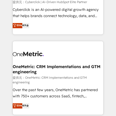
提供元：Cyberclick | AI-Driven HubSpot Elite Partner
Cyberclick is an AI-powered digital growth agency
that helps brands connect technology, data, and
creativity to achieve measurable results. Founded in
Elite
4.9
Barcelona and operating across Spain, LATAM, and
the UK, we support global companies in building
smarter marketing, sales, and customer success
strategies. As the only HubSpot Elite Partner in
Iberia (Spain & Portugal), we combine human insight
with intelligent automation to drive sustainable
growth. Our multidisciplinary team designs solutions
OneMetric: CRM Implementations and GTM
engineering
that simplify complexity, boost performance, and
turn innovation into real impact. 🌍 Highlights •
提供元：OneMetric: CRM Implementations and GTM
engineering
HubSpot Partner since 2012 • 2022 EMEA Impact
Over the past few years, OneMetric has partnered
Award: Best Integration • 150+ successful HubSpot
with 750+ customers across SaaS, fintech,
projects • Clients in 30+ industries • Proprietary
healthcare, real estate, and other industries. With
technology for integrations • Multilingual team:
Elite
4.9
150+ HubSpot-certified experts, we deliver scalable
English, Spanish, Portuguese & Italian 👉 Grow
solutions to complex GTM and RevOps challenges.
smarter with AI and HubSpot.