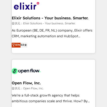
HIPAA-aware; CASL-compliant; GDPR-ready
Design, Migrations + Integrations. Mole Street’s
implementations where required 💡 Why 500+
mission is empowering others to realize their
Clients Choose Us: Elite Partner; technical, fast, and
greatness, which is achieved through creating
Elixir Solutions - Your business. Smarter.
built to scale.
absolute clarity, derived from a well-defined
提供元：Elixir Solutions - Your business. Smarter.
strategy, executed well, and reported on with clear
As European (BE, DE, FR, NL) company, Elixir offers
results. The culture is driven by core values; Joy, Grit,
CRM, marketing automation and HubSpot
Accountability, Curiosity, Authenticity, Growth
integration products and services to mid-market
Elite
5.0
Mindedness, and Clarity. We are driven to win for the
and enterprise customers. We ensure that your sales,
collective good of the company and its clientele, and
service and marketing department operates in the
dedicated to breaking the mold from the agency of
most effective way, while at the same time
the past into the consultancy of the future. Great
leveraging your commercial data for a fully
things are happening.
integrated buyers journey. Elixir is located in
Brussels, Munich "München", Cologne "Köln", Paris
and Amsterdam. Elixir is a first mover and leader
Open Flow, Inc.
when it comes to HubSpot sales and service
提供元：Open Flow, Inc.
implementations, highly renowned for our business
We’re a full-stack growth agency that helps
acumen, process (re-)design experience and a
ambitious companies scale and thrive. How? By
massive amount of success stories in this area. We
upgrading and streamlining every single revenue-