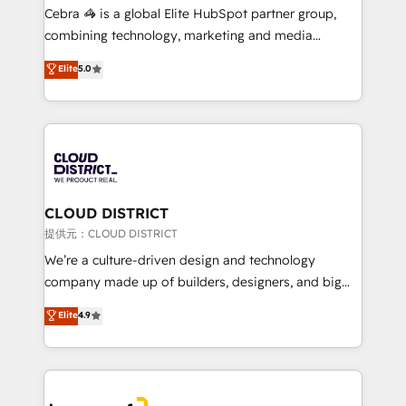
boost with a new HubSpot site Recognized leaders:
Cebra 🦓 is a global Elite HubSpot partner group,
🏆 HubSpot Platform Migration Impact Award 🏆
combining technology, marketing and media
Clutch HubSpot Global Leader 🏆 Finalist: HubSpot
expertise across Latin America and Southern
Elite
5.0
Inbound Campaign of the Year 🏆 Gold AVA Digital
Europe, with teams across 7 countries. Born in Chile,
Award for Best Website 🌟 Accreditations: CRM
we combine local insight with international reach to
Implementation, HubSpot Content Experience, CRM
help businesses grow through technology, creativity,
Data Migration & Custom Integration
AI and strategy. For over 12 years, we’ve delivered
500+ HubSpot implementations, building end-to-
end solutions that integrate CRM, AI automation,
inbound and loop marketing, content, and digital
CLOUD DISTRICT
creativity. Our multicultural team works in Spanish,
提供元：CLOUD DISTRICT
Portuguese, and English to design scalable strategies
We’re a culture-driven design and technology
that drive measurable growth. 🌎 Highlights: • 10+
company made up of builders, designers, and big
years as a HubSpot partner. • 2023 Impact Awards:
thinkers. We blend strategy, design, and
Elite
4.9
Platform Migration Excellence. • Top 3 Partner of the
development—always fueled by curiosity—to turn
Year LATAM 2022, 2023, 2024, 2025. • Partner of the
ideas, opportunities, and challenges into meaningful
Year 2024. • Organizer of Aliados.ai (AI, marketing &
experiences. To us, technology is more than just
tech global congress). 👉 Ready to scale your
code; it’s about creating things that are useful, cool,
business with HubSpot? Let Cebra’s experts help