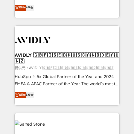
Strategy: Activate Breeze Agents, configure HubSpot
North America. Avec plus de 115 experts en
Elite
4.9
AI, & maximize AEO with tailored AI services. 🧩
marketing automation, Growth, Revops, CRM et
Integrations: Extend HubSpot with custom
webdesign. Markentive is both a consulting firm, a
integrations, hosting, & maintenance.
digital agency and an integrator. With over 115
experts in marketing automation, growth, revops,
CRM and webdesign (We focus on EMEA - USA
customers).
AVIDLY 🇬🇧🇫🇮🇸🇪🇩🇰🇺🇸🇨🇦🇳🇴🇩🇪🇦🇺
🇳🇿
提供元：AVIDLY 🇬🇧🇫🇮🇸🇪🇩🇰🇺🇸🇨🇦🇳🇴🇩🇪🇦🇺🇳🇿
HubSpot’s 5x Global Partner of the Year and 2024
EMEA & APAC Partner of the Year. The world’s most
experienced and fully accredited HubSpot Solutions
Elite
5.0
Partner. 🚀 With 2,750+ HubSpot projects delivered
and 370+ specialists across EMEA, APAC and NAM,
we de-risk complex CRM programmes and
accelerate ROI across every HubSpot Hub. 🧭 From
multi-region migrations to AI-powered automation,