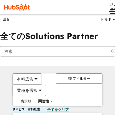
メ
ュ
ビルド
戻る
全てのSolutions Partner
フィルター
有料広告
業種を選択
表示順：
関連性
サービス：有料広告
全てをクリア