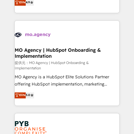
Elite
4.9
to your needs and sales objectives. With 125+
migrate, replatform, and scale smarter. We specialize
certifications, we are part of the most certified
in high-impact CRM and CMS migrations and
Canadian agencies, and we both hold Onboarding
onboarding from platforms like Salesforce, NetSuite,
Accreditations. Based in Canada (coast to coast), our
Zoho, Pardot, Marketo, Microsoft Dynamics, Wix,
services are offered in both English & French.
WordPress and legacy CRMs, turning fragmented
systems into unified, growth-ready HubSpot
architectures that accelerate revenue operations and
MO Agency | HubSpot Onboarding &
Implementation
performance. - Multi-object CRM migration, cleanup,
and implementation. - Pre-built and custom
提供元：MO Agency | HubSpot Onboarding &
Implementation
integrations across your full tech stack. - Custom
MO Agency is a HubSpot Elite Solutions Partner
object setup, CMS builds, and full-funnel automation.
offering HubSpot implementation, marketing
- Dashboards, lifecycle campaigns, and lead
automation, CRM and RevOps consulting, B2B SEO,
nurturing sequences. - Cross-hub setup across
Elite
5.0
paid media, content marketing, AEO and GEO (AI
Marketing, Sales, Operations, and Service Hubs. -
search optimisation), and HubSpot Content Hub and
Ongoing optimization, managed support, and
WordPress development. We work with enterprise
scalable retainers. Let’s make HubSpot your most
and growth-led companies across technology,
powerful growth engine. Built to convert, scale, and
professional services, financial services and
drive results.