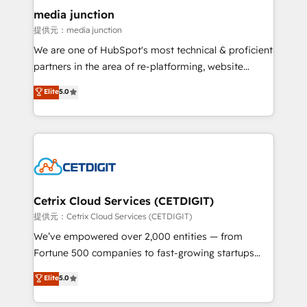
Mexico, USA, and Portugal—we've executed over a
media junction
hundred successful operations. Our approach,
提供元：media junction
rooted in RevOps principles, integrates analysis,
We are one of HubSpot's most technical & proficient
training, planning, and qualification. Leveraging
partners in the area of re-platforming, website
technology, data analytics, CRM optimization, and
design & development. We specialize in multi-hub
Elite
5.0
inbound marketing tactics, we focus on
implementations for mid-market & enterprise
understanding, nurturing, and converting leads.
companies. We are woman-owned, powered by
Partner with us to unlock your business's full
coffee, and we ❤️ dogs. We produce award-winning
potential and achieve sustained growth in today's
work for our clients. 🏆2023 Technical Expertise
competitive market.
Impact Award 🏆2022 Technical Expertise Impact
Award 🏆2022 Platform Migration Excellence Impact
Award 🏆2020 Elite Solutions Partner 🏆2019
Cetrix Cloud Services (CETDIGIT)
Integrations HubSpot Impact Award 🏆2019
提供元：Cetrix Cloud Services (CETDIGIT)
Marketing Enablement HubSpot Impact Award 🏆
We’ve empowered over 2,000 entities — from
2018 Website Design HubSpot Impact Award 🏆2017
Fortune 500 companies to fast-growing startups
Website Design HubSpot Impact Award 🏆2016
and nonprofits — to streamline operations, scale
Elite
5.0
Growth-Driven Design Agency of the Year 🏆2016
revenue, and unlock the full potential of HubSpot.
Sales Enablement HubSpot Impact Award 🏆2015
With deep technical and industry expertise, we fuse