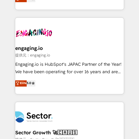
prospecting, follow-ups, service triage, and
Operations (RevOps) e Inteligência Artificial para
knowledge retrieval—built in HubSpot. ⚡ Fast-Track
estruturar processos integrar sistemas organizar
& Growth-Track Services Fast-Track: Rapid HubSpot
dados e automatizar operações. O objetivo é
onboarding in weeks Growth-Track: Unlock
transformar a HubSpot em um verdadeiro sistema
advanced optimization & adoption 📍 São Paulo, BR
operacional de receita conectando equipes
• Des Moines, IA • New York, NY
tecnologia e dados em uma operação integrada.
Também somos distribuidores oficiais da HubSpot
engaging.io
e de mais de 150 softwares globais permitindo
提供元：engaging.io
contratar e pagar a HubSpot em reais com nota
Engaging.io is HubSpot's JAPAC Partner of the Year!
fiscal no Brasil e gerar economia de até 50% na
We have been operating for over 16 years and are
contratação de softwares internacionais.
one of HubSpot's most experienced and technically
Elite
5.0
Oferecemos ainda agentes de IA especializados em
capable Agency Partners globally. We specialise in
HubSpot que automatizam tarefas executam rotinas
complex CRM migrations, implementations,
no CRM e mantêm os dados organizados, como um
integrations, custom CMS portal development,
especialista operando a plataforma 24/7. Hoje 300+
design & UX for mid to large to multi national
empresas em 13 países utilizam a Nexforce. Somos
businesses. Our teams are based in North America
a maior parceira da HubSpot na América Latina e
and APAC. We are HubSpot's top-ranked Advanced
líder no ranking global de sucesso do cliente da
Implementation Certified Partner and we contribute
Sector Growth 🚀🇨🇦🇺🇸
HubSpot.
to their advisory council. We strive to do 'good work