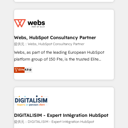
solve all your HubSpot challenges and improve user
sales, and service hubs • Built-in flexibility for
adoption, sales process and marketing results.
startups to global brands
Services 📚 Onboarding your team to HubSpot for
the first time 🔧 Designing and optimising your
HubSpot set-up for better results 🌐 Website design
and build using HubSpot 🔌 Integrating HubSpot
Webs, HubSpot Consultancy Partner
with other systems 🎓 Training your teams to be
提供元：Webs, HubSpot Consultancy Partner
HubSpot pros 📊 Lead generation services using
Webs, as part of the leading European HubSpot
HubSpot Why us? - SIX HubSpot Accreditations -
platform group of 150 Fte, is the trusted Elite
awarded by HubSpot after a rigorous process for
HubSpot CRM Partner offering you a roadmap on
Elite
4.8
CRM, Solutions Architecture, Onboarding , Data
maximizing EBITDA and achieving Commercial
Migration, Custom Integration & Platform
Excellence. With our targeted processes, we
Enablement -Onboarded over 500 businesses to
strengthen your digital transformation and minimize
HubSpot -Top 1% of partners worldwide -In-house
costs. As HubSpot's Advanced Accredited CRM
team of 25+ experts Contact us today to help you
Implementation partner, we provide expertise to
get more from your investment in HubSpot.
drive your business forward. Since 2015 we are fully
www.bbdboom.com
dedicated to HubSpot and with an experienced
DIGITALISIM - Expert Intégration HubSpot
team (50+), we work with reputable companies in
提供元：DIGITALISIM - Expert Intégration HubSpot
B2B sectors such as manufacturing, SaaS and