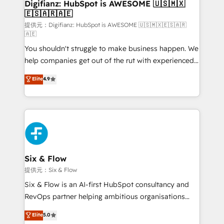
Transformation / Web Development • RevOps &
Digifianz: HubSpot is AWESOME 🇺🇸🇲🇽
🇪🇸🇦🇷🇦🇪
Sales Consulting • Marketing Automation What
makes us different? 🚀 Top 0.5% of global HubSpot
提供元：Digifianz: HubSpot is AWESOME 🇺🇸🇲🇽🇪🇸🇦🇷
🇦🇪
agencies ⚙️ The strongest technical ability and
You shouldn't struggle to make business happen. We
integration capabilities 💼 Consultative, long-term
help companies get out of the rut with experienced,
partners who will embed ourselves into your
process-oriented teams implementing HubSpot
business, processes and systems 🏢 We specialise in
Elite
4.9
Marketing, Sales, Service, CMS and Operations Hub,
working with mid-market and enterprise
so selling and actually engaging with your customers
organisations, global organisations and those with
feels easy and pain-free. We are a top ranked
complex use cases 🏆 CRM Implementation,
HubSpot Elite Partner, winner of Rookie of the Year
Platform Enablement, Custom Integration and
and Customer First Awards, 4.9/5 rating in HubSpot
Onboarding Accredited 🔐 ISO27001 & ISO9001
Reviews and 4.9/5 rating in Clutch Reviews. Digifianz
Certified
helps the following industries: logistics & 3PL, home
Six & Flow
improvement & construction, branding and
提供元：Six & Flow
commercialization, real estate, health, education,
Six & Flow is an AI-first HubSpot consultancy and
SaaS, Software Dev & IT and consulting, make the
RevOps partner helping ambitious organisations
most out of their HubSpot experience operating in
grow with clarity, confidence, and intelligence.
Elite
5.0
the United States, EU, UAE, Mexico and Latin
Operating across the UK, Netherlands, Ireland, and