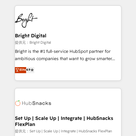
Growth-Driven Design Agency of the Year 🏆2015
automation, integration, and AI innovation to deliver
Became the 5th Agency to reach Diamond 🏆2014
lasting impact. We specialize in: • Turnkey and end-
HubSpot COS Performance Award 🏆2014 HubSpot
to-end HubSpot implementations • Onboarding for
COS Design Award 🏆2013 HubSpot Marketplace
Sales, Service, Marketing & Content Hubs • AI voice
Provider of the Year 🏆2011 Became a HubSpot
and chat agents, predictive automation, and smart
Bright Digital
Partner 📆Founded in 1997
workflows • Salesforce + HubSpot integration •
提供元：Bright Digital
RevOps and AI-driven sales enablement • Website
Bright is the #1 full-service HubSpot partner for
design and CMS development • ERP integration: SAP,
ambitious companies that want to grow smarter.
NetSuite, Microsoft Dynamics, … • Data cleansing
From HubSpot onboarding, to training, from
Elite
4.9
and CRM migration from any platform •
developing a new website to lead generation and
Client/member portals built on HubSpot • Custom
digital marketing; we do it all (and with great
and complex integrations: SAM.gov, GovWin,
results)! In short, our services include: - HubSpot
QuickBooks, PandaDoc, ClickUp, Shopify, Mapsly,
consultancy: onboarding, training, data migration -
WooCommerce, BuilderTrend, and more Experience
HubSpot development: websites, custom modules,
the difference — reach out to see how AI + HubSpot
integrations - Marketing & sales solutions: digital
can transform your business.
marketing, advertising, campaigns, content and
Set Up | Scale Up | Integrate | HubSnacks
FlexPlan
design We connect people, data and technology to
improve customer experiences. With our bright
提供元：Set Up | Scale Up | Integrate | HubSnacks FlexPlan