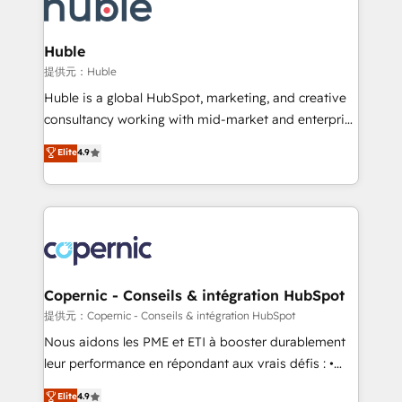
skills, processes, and internal team you need to
CRM Migrations using our in-house "HubScrub" Tool.
attract the right buyers, close deals faster, and grow
without outside dependencies. You’ll learn how to: •
Huble
Set up, audit, and organize your HubSpot portal •
提供元：Huble
Get your sales team fully using HubSpot • Track
Huble is a global HubSpot, marketing, and creative
pipeline and revenue across the entire buyer journey
consultancy working with mid-market and enterprise
• Build an in-house marketing team that drives
businesses. We go beyond implementation, shaping
Elite
4.9
growth • Create content and videos that attract
the strategy, processes, and teams that turn
buyers • Use AI to scale smarter Our coaching-led
HubSpot into a genuine growth engine. Named
approach works best for companies that are done
HubSpot's Global Partner of the Year in 2024,
with outsourcing and ready to build something that
consistently ranked among their top 5 partners
lasts. So if you're ready to become the most trusted
worldwide, and with over 15 years in the ecosystem,
voice in your market, let’s talk.
Huble has built a track record that speaks for itself.
One company, one operating model, delivering
Copernic - Conseils & intégration HubSpot
across offices and consulting teams in the UK, USA,
提供元：Copernic - Conseils & intégration HubSpot
Canada, Germany, France, Belgium, Singapore, and
Nous aidons les PME et ETI à booster durablement
South Africa. Certified compliant with ISO/IEC
leur performance en répondant aux vrais défis : •
27001:2022 and ISO 9001:2015 across all seven
Intégration de HubSpot avec d’autres outils (ERP,
Elite
4.9
international offices and 175+ employees.