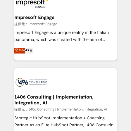
and—most importantly—simple. That’s why we lean
you grow faster, smarter, and with impact.
into bold ideas and shape them into thoughtful
products and strategies that actually make a
Impresoft Engage
difference.
提供元：Impresoft Engage
Impresoft Engage is a unique reality in the Italian
panorama, which was created with the aim of
putting Customer Experience at the center by
Elite
4.9
creating digital environments capable of integrating
people, processes and data. We offer the best
digital solutions on the market, ranging from CRM
processes and technologies to digital strategy, from
marketing automation to online and offline sales
processes through Customer Service Management,
allowing companies to optimize processes and meet
1406 Consulting | Implementation,
Integration, AI
the needs of the customer. We are part of Impresoft
Group, a group of specialized and complementary
提供元：1406 Consulting | Implementation, Integration, AI
companies that divide their offer into 4
Strategic HubSpot Implementation + Coaching
Competence Centers: Smart Manufacturing,
Partner As an Elite HubSpot Partner, 1406 Consulting
Customer First, Enabling Technologies & Security.