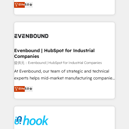
helps mid-market revenue teams transform how
Elite
5.0
The synergies generated by these integrations,
they sell, market, and serve. We don't just build your
together with the combination of talents, skills,
HubSpot—we teach your team to own it, then stay
solutions and services, have allowed the group to
to help you keep winning. What We Do ⚙️ CRM
build an unrivaled offering portfolio on the market
Implementations across Marketing, Sales, Service,
to accompany companies on their digital
Data & Content 📈 Sales & Marketing Alignment +
transformation journey.
Revenue Team Enablement 🤖 Breeze AI & Custom
Agent Creation 🔄 Custom Integrations & Data
Evenbound | HubSpot for Industrial
Companies
Migration Why 1406 We become part of your team.
Your team learns while we build. We fix what others
提供元：Evenbound | HubSpot for Industrial Companies
broke. Built for mid-market reality—practical
At Evenbound, our team of strategic and technical
solutions that work with your actual headcount and
experts helps mid-market manufacturing companies
constraints. By the Numbers 🏆 Top 1% of all
achieve real growth. We specialize in delivering
Elite
5.0
HubSpot partners 🔄 Top 5% globally in client
tailored solutions that drive results by leveraging
retention 📅 8+ years of consistent results since 2017
HubSpot’s platform and data to fuel success.
Who We Serve Revenue teams, marketing leaders,
Technical Solutions: - HubSpot Technical Consulting -
and sales ops at mid-market companies ready to
HubSpot CRM Implementation - HubSpot
move beyond spreadsheets into unified systems
Onboarding - Data Migration & Integrations -
that drive real business results.
Technical Audit & Optimization Strategic Solutions: -