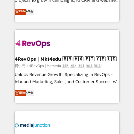
projects to growth campaigns, to CRM and websites.
HubSpot experts backed by over 10+ years of
Hire an agency that's experienced in every inch of
Elite
4.9
HubSpot experience ✔️Flexible pricing models —
HubSpot and willing to work hand-in-hand with your
Hourly-fee (assigned one Dedicated HubSpot
team to simplify the complex and build a better
Admin); Monthly-fee (HubSpot Admin + Project
experience for your team and customers.
Manager); and Fixed Project Cost (as per
requirement). ✔️Helped over 25,000+ customers so
far with our HubSpot solutions. ✔️Bespoke apps &
on-demand bundle services. Connect with us today!
4RevOps | Mkt4edu 🇧🇷 🇲🇽 🇵🇹 🇦🇪 🇺🇸
提供元：4RevOps | Mkt4edu 🇧🇷 🇲🇽 🇵🇹 🇦🇪 🇺🇸
Unlock Revenue Growth: Specializing in RevOps -
Inbound Marketing, Sales, and Customer Success We
specialize in driving revenue growth for companies
Elite
4.9
across industries through tailored marketing, sales,
and customer success strategies, utilizing RevOps
methodologies. As Latin America's largest HubSpot
partner and a global leader in education market, we
offer unparalleled insights. Operating in five
countries—Brazil, UAE (Abu Dhabi/Dubai/Sharjah),