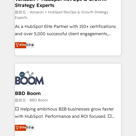
Strategy Experts
pour aligner les équipes marketing, commerciales et
support client (data migration, synchronisation API,
提供元：Vonazon ⚡ HubSpot RevOps & Growth Strategy
Experts
audit et maintenance) ➤ La création de sites internet
As a HubSpot Elite Partner with 150+ certifications
de conversion qui transforment les visiteurs en
and over 5,000 successful client engagements,
opportunités d'affaires ➤ La mise en place de
Vonazon turns marketing complexity into
stratégies d'acquisition marketing (SEO, SEA,
Elite
5.0
measurable, scalable growth. From onboarding to
inbound, automatisation marketing, ABM, IA,
enterprise-grade campaigns, our in-house team
emailing) Informations clés : - 10 ans d'expérience -
builds scalable strategies that drive long-term
100+ intégrations CRM HubSpot réussies - 40
revenue. ⚙️ HubSpot Integration & Optimization •
experts conseil - 150 certifications HubSpot
Seamless CRM, CMS, and automation setup •
cumulées
Complex platform migrations and data cleanups •
Custom APIs and third-party integrations 📈 End-to-
BBD Boom
End Revenue Acceleration • Lifecycle marketing and
提供元：BBD Boom
pipeline growth programs • Sales enablement tools
💥 Helping ambitious B2B businesses grow faster
and CRM optimization • Retention strategies with
with HubSpot. Performance and ROI focused. 💥
customer journey mapping 🏅 Elite-Level HubSpot
BBD Boom is the HubSpot partner that can help you
Elite
5.0
Execution • 750+ onboardings and 2,000+
to HubSpot Better. We work with your teams to
implementations • Deep expertise across marketing,