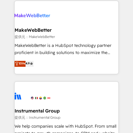
only firm in the world to hold Elite Partner
there’s a good chance one of our globally integrated
Accreditations with both HubSpot and Clay, our
teams has worked with clients just like you Let’s
clients gain a unique advantage in CRM architecture,
explore whether S2 is the partner you’ve been
pipeline generation, data intelligence, and go-to-
looking for...and get your next big initiative moving!
market execution. Why B2B Businesses Choose RP: -
MakeWebBetter
Secure: Soc2 compliant 🛡️ - Pricing: Implementations
提供元：MakeWebBetter
starting at $1,5k 💵 - Speed: Launch in 14 days ⚡ -
MakeWebBetter is a HubSpot technology partner
Global: 75+ RPers across five continents 🌐 - Scale:
proficient in building solutions to maximize the
Largest organically grown & fastest tiering Elite
operational efficiency of HubSpot. The fastest-
Elite
4.9
HubSpot Partner 🪴 - Sales Hub: More
growing tech-enabler & facilitator, MakeWebBetter,
implementations than any other Partner 💻 -
hands you the blend of HubSpot expertise &
Migrations: We convert Salesforce addicts to
eminent solutions & integrations. Trust us to
HubSpot evangelists 🧡 Don't hire a marketing
streamline your HubSpot experience. 🚀HubSpot
agency for an Ops problem. Don't hire a technical
Elite Partners with 10+ years of HubSpot experience
agency for a growth problem. Hire a partner built to
🤝HubSpot Premier Integration partner 🤝Google
solve both.
Premier Partner 2023 🌟5 HubSpot Accreditations 🌟
Instrumental Group
Won HubSpot Theme Challenge 2021 🌟INBOUND’19
提供元：Instrumental Group
HubSpot Rising Star Why us? Harnessing the full
We help companies scale with HubSpot. From small
potential of the powerful HubSpot CRM. ✔️A team of