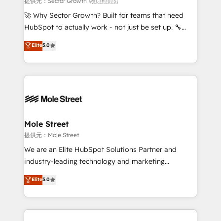
提供元：Sector Growth 🚀🇨🇦🇺🇸
with good people' and have worked with incredible
🚀 Why Sector Growth? Built for teams that need
brands. You can see some of them on our website,
HubSpot to actually work - not just be set up. 🔧
along with plenty of case studies.
HubSpot Experts: Onboarding, migrations,
Elite
5.0
automation, and training built for adoption. ⚡ Highly
Technical Execution: ERP, EMR and Custom
Integrations; complex builds delivered in weeks, not
months. 🤖 AI Consulting & Agents: AI-powered
workflows; automation agents; process optimization
inside HubSpot. 🏆 Industry Experience: 🏥
Healthcare: HIPAA implementations; secure data
Mole Street
workflows 💼 Financial Services: compliant
提供元：Mole Street
workflows; audit-ready reporting ⚖️ Legal: client
We are an Elite HubSpot Solutions Partner and
intake; pipeline and document workflows 🛒 E-
industry-leading technology and marketing
Commerce: Shopify, WooCommerce; lifecycle and
consultancy. Our focus is on enterprise and mid-
Elite
5.0
revenue automation 🏢 Real Estate: deal pipelines;
market B2B companies globally that want a strategic
portfolio and lifecycle management 🏭
approach to execute their goals through creative
Manufacturing: ERP integrations; operational
applications of our solutions; Technical HubSpot
alignment 🛡️ Compliance & Data Considerations:
Consulting, Content Marketing, Growth-Driven