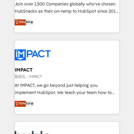
people, exciting ideas and can-do mentality, we
Join over 1,500 Companies globally who've chosen
ensure revenue growth on a daily basis. So tell us
HubSnacks as their on-ramp to HubSpot since 2014
your challenge; our passionate and growth driven
Simple pay-as-you-go plans that accelerate value...
Elite
4.9
team of 100+ experts is ready for you! Driving digital
1️⃣ Set Up | Onboarding New or Check-fixing existing
growth | www.brightdigital.com
HubSpot portals 2️⃣ Scale Up | 100% HubSpot Task
Execution... Global 24/7 ... All Experts 3️⃣ Integrate |
your entire Tech Stack with Custom Integrations
Slash months from your API Integration project... ⬅️
Click "Contact Business" ⬅️ to access 150+ Kickstart
Integration templates that put HubSpot in the center
IMPACT
of your tech stack, syncing... 🛍️ Shopify or
提供元：IMPACT
WooCommerce 💲 Stripe or Paypal 💰 Sage or
At IMPACT, we go beyond just helping you
Netsuite 🤖 Google or Microsoft ✍️ DocuSign or
implement HubSpot. We teach your team how to
PandaDoc 🌐 Avalara or Quaderno HubSnacks holds
master it. As the creators of the Endless Customers
Elite
5.0
the rare Advanced "Custom Integrations"
System™ (the next evolution of They Ask, You
Accreditation, securely sync data across... 🔄 any
Answer), we’re the only HubSpot partner built
apps, in any direction. Stuck on your old CRM..?
entirely around coaching and training. That means
Migrate | seamlessly off your old CRM onto a clean
we don’t do the work for you; we help you build the
new HubSpot portal with Advanced Website and