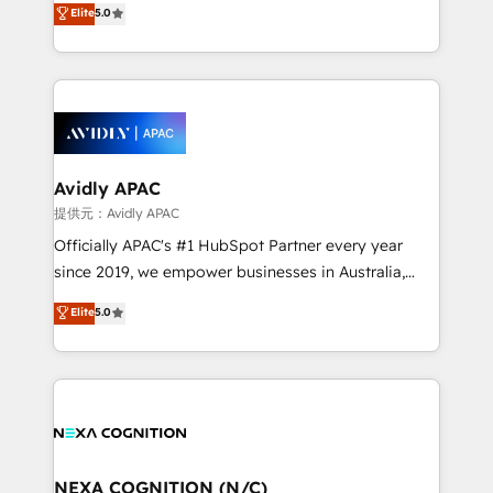
Elite
5.0
integrate HubSpot with complex solutions like SAP,
generating aspect of your business. We’re proud
MicroSoft, custom solutions,... Our company also has
HubSpot Elite Solutions Partners and devout CRM
strong experience with HubSpot CRM extension,
nerds who can harness HubSpot’s custom digital
mobile apps for Field Service Management and
tools to improve each touchpoint of your customer
Retail execution, CPQ, customer portals and
experience. Working hand-in-hand with your team,
HubSpot CMS developments. And we're champions
we’ll assemble a RevOps machine that drives more
when it comes to complex data migrations.
traffic, generates better leads and crushes your
Avidly APAC
revenue goals. We've worked with thousands of
提供元：Avidly APAC
HubSpot customers and we'd love to work with you
Officially APAC's #1 HubSpot Partner every year
too! Clients come to us for: Advanced CRM solutions
since 2019, we empower businesses in Australia,
System Integrations both Custom and Native to
New Zealand, and globally to realise their full
Elite
5.0
HubSpot Data System Migrations between systems
potential through enterprise HubSpot CRM
to HubSpot New lead generation strategies Time-
implementation. And we deliver best practice across
saving automations Fresh growth campaigns Robust
the whole HubSpot platform, covering marketing,
help desk Unified revenue operations Dynamic
sales, service, CMS and integrations. We work with
website development Award-winning creative
all businesses, from start-up to Enterprise, and have
design We live and breathe HubSpot and are ready
delivered the largest HubSpot implementations in
to take on real challenges!
the world. Our human approach to digital
NEXA COGNITION (N/C)