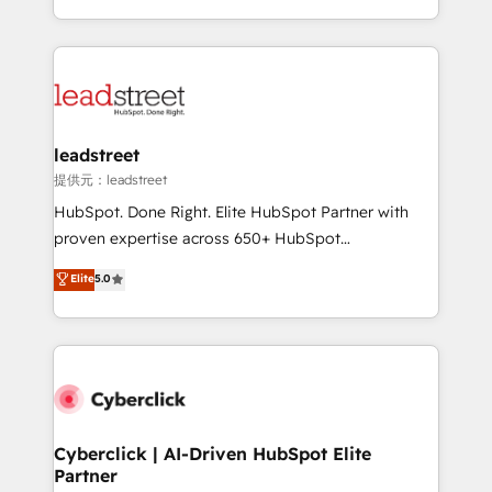
America. From casual user to super fan: make
Canada, we’ve delivered thousands of successful
HubSpot an experience you LOVE!
HubSpot projects for mid-market and enterprise
clients worldwide, with over 10 years experience. We
combine HubSpot, data, and AI to design connected
go-to-market systems that align people, process,
and technology for predictable, scalable revenue
leadstreet
growth. Our expertise spans RevOps, CRM and data
提供元：leadstreet
architecture, AI enablement, and strategic marketing,
HubSpot. Done Right. Elite HubSpot Partner with
delivered through our proprietary FLAIR framework
proven expertise across 650+ HubSpot
for responsible AI adoption. As a HubSpot Elite
implementations. With 12+ years of HubSpot
Elite
5.0
Partner and ISO 27001:2022 certified consultancy,
experience, we help you use the HubSpot platform
we blend strategy, creativity, and technology to help
to its fullest capacity, improve your current HubSpot
organisations scale smarter and grow stronger.
website, or build your new one.
Cyberclick | AI-Driven HubSpot Elite
Partner