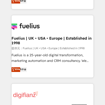
Elite
4.9
implement the platform into complex business
𝗯𝘂𝘀𝗶𝗻𝗲𝘀𝘀' button to get in touch (𝘸𝘦'𝘳𝘦 𝘴𝘶𝘱𝘦𝘳
environments, optimise what you've got and make
𝘳𝘦𝘴𝘱𝘰𝘯𝘴𝘪𝘷𝘦)
sure you can actually use it, build your website in
HubSpot or create an inbound marketing strategy
for you and execute it on HubSpot. We are on the
G-Cloud 14 CCS (Crown Commercial Service)
framework, meaning we've been accredited by
Fuelius | UK • USA • Europe | Established in
1998
HubSpot and vetted by the CCS, which means we
can support public sector companies as well the
提供元：Fuelius | UK • USA • Europe | Established in 1998
other ones listed in our profile. Our services: -
Fuelius is a 25-year-old digital transformation,
HubSpot implementation - HubSpot CMS website
marketing automation and CRM consultancy. We
build We can do lots of things. But everything we do
enable mid-market and enterprise clients to
Elite
5.0
is there for you to: - Grow revenue, and run your
maximise their return from digital and fuel their
business more efficiently - Build stronger
growth. We modernise platforms, streamline
relationships with customers - Make better
operations that are causing inefficiencies, improve
decisions with data - Find a new voice and reach
customer experiences, integrate systems, and
more people - Get the most out of your HubSpot
supercharge revenue operations Key services: • CRM
investment
Implementation • Systems Integration • Digital