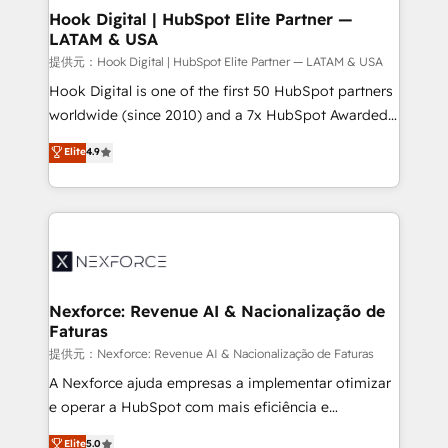
Revenue Operations - Inbound Marketing -
Hook Digital | HubSpot Elite Partner —
LATAM & USA
Outbound Marketing - HubSpot CMS Website
Design & Development We empower our clients to
提供元：Hook Digital | HubSpot Elite Partner — LATAM & USA
reach their full potential by providing transparent,
Hook Digital is one of the first 50 HubSpot partners
relationship-driven support. With over 300 HubSpot
worldwide (since 2010) and a 7x HubSpot Awarded
certifications and accreditations, we deliver both the
Elite Partner. With 500+ projects across the U.S.,
Elite
4.9
technical know-how and strategic guidance you
Brazil, and LATAM, we combine global expertise with
need to succeed.
regional experience. Today, we are Brazil’s largest
HubSpot Elite Partner—trusted by companies across
the Americas to scale smarter. ⚙️ CRM
Implementation & Migration Onboarding across all
Hubs, plus migrations from Salesforce, Pipedrive, RD
Station, Freshdesk, Intercom, and more. Custom
Nexforce: Revenue AI & Nacionalização de
Faturas
objects, automations, and integrations built for
growth. 🚀 AI-Driven GTM Orchestration Unify
提供元：Nexforce: Revenue AI & Nacionalização de Faturas
HubSpot with LinkedIn, WhatsApp, email, paid
A Nexforce ajuda empresas a implementar otimizar
media, and AI voice to drive pipeline. 🤖 AI Custom
e operar a HubSpot com mais eficiência e
Agent Development Deploy AI agents for
previsibilidade de receita. Combinamos Revenue
Elite
5.0