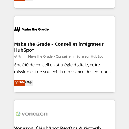
téléphonie, etc.) • Alignement des équipes grâce à un
outil et des données partagées • Amélioration de la
collecte et de l’analyse des données pour des
décisions éclairées • Optimisation de l’efficacité et
de la productivité des équipes Notre équipe de 30
consultants certifiés HubSpot aborde chaque projet
avec un engagement total, alignant processus
Make the Grade - Conseil et intégrateur
HubSpot
métiers et technologie, et guidant vos équipes à
travers le changement, tout en centrant vos objectifs
提供元：Make the Grade - Conseil et intégrateur HubSpot
d’entreprise. Grâce à une méthodologie éprouvée
Société de conseil en stratégie digitale, notre
auprès de plus de 400 clients, nous comprenons
mission est de soutenir la croissance des entreprises
rapidement vos enjeux et intégrons parfaitement
B2B à travers l’acquisition de nouveaux clients,
Elite
4.9
HubSpot dans votre organisation. Pour toute
l'intégration CRM et le développement des revenus
question technique ou besoin de structuration de
auprès de vos comptes existants. En France et à
votre projet HubSpot, contactez notre équipe pour
l'international, nous travaillons avec des ETI
un échange dédié.
ambitieuses, des grands groupes voulant aller au-
delà d’une simple transformation digitale et des
startups florissantes. Nos 3 grandes expertises sont :
➤ L’intégration de CRM et de méthodologie RevOps
Vonazon ⚡ HubSpot RevOps & Growth