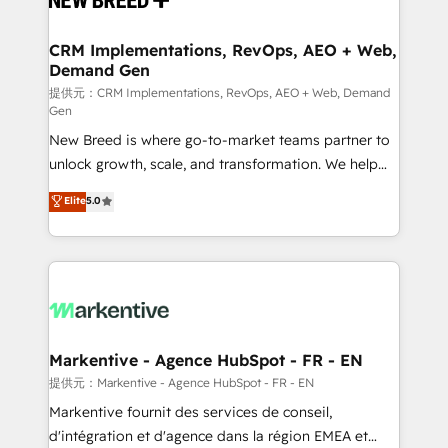
定の代行ではなく、設計の責任」を引き受け、部門横断
technical development team. - 19 HubSpot-certified
の統合・浸透・変革管理を実行します。 ▸ CMS戦略設
trainers to drive platform adoption. 📈 Revenue
CRM Implementations, RevOps, AEO + Web,
計・構築：リード獲得・CVR・SEOを前提にした情報設
Demand Gen
Generation - Full-funnel marketing and high-
計・導線設計・テンプレート設計をContent Hubで一体
performance advertising via Point Success Media. -
提供元：CRM Implementations, RevOps, AEO + Web, Demand
Gen
提供。 ▸ 既存CRM・MAからの移行支援：Salesforce・
Expert deployment of Breeze AI and custom agents
Marketo・Pardot等からの移行、カスタム設計、履歴
New Breed is where go-to-market teams partner to
to automate growth. 🏆 Elite Excellence - 8 platform
データ移行と活用設計まで。 ▸ AEO対応：ChatGPT・
unlock growth, scale, and transformation. We help
accreditations and deep HIPAA-compliance
Perplexity等のAI検索からの流入・引用を前提にコンテ
companies activate HubSpot’s AI-powered
expertise. - A team of 250+ experts dedicated to
Elite
5.0
ンツとサイト構造を最適化。 🏆 なぜ100incを選ぶの
customer platform and operationalize HubSpot’s
your resilient growth.
か？ ✓ HubSpot Eliteパートナー認定 ✓ HubSpotアワ
Loop Marketing framework through expert-led
ード受賞・HUGリーダー ✓ ISO27001:2022 /
services, smart agents, and purpose-built apps,
ISO9001:2015 取得 ✓ 400社以上の導入実績 ✓
tailored to your business. Together, we unlock
HubSpot大百科 出版 CRM・AI活用に関するご相談、現
results, fast. ⚙️CRM & RevOps: Align all Hubs to your
状整理の壁打ちなど、構想段階からお気軽にお問い合わ
buyer journey for clean data, scalability, & reporting.
せください。
🎯Demand Gen & ABM: Drive pipeline with inbound,
Markentive - Agence HubSpot - FR - EN
ABM, AEO, SEO, & paid media. 👩‍💻Web Design:
提供元：Markentive - Agence HubSpot - FR - EN
Build high-performing websites with UX, messaging,
Markentive fournit des services de conseil,
& conversion strategy that drive results. 🤖AI
d'intégration et d'agence dans la région EMEA et