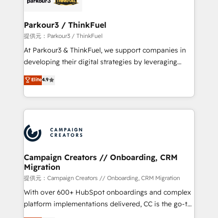
automation, and revenue intelligence to help
companies scale faster and smarter. 🔹 BOOMS:
Parkour3 / ThinkFuel
Demand generation for all your buyers With BOOMS,
提供元：Parkour3 / ThinkFuel
you invest in 100% of your buyers, accelerating your
At Parkour3 & ThinkFuel, we support companies in
growth and positioning yourself as an undisputed
developing their digital strategies by leveraging
leader. 🔹 BOOST: Optimize your digital
technologies and automating their marketing and
Elite
4.9
transformation process A methodology designed to
sales processes to generate growth. Our offer spans
implement HubSpot effectively and optimize your
from Strategy to Operations. We specialize in CRM
digital processes. 🔹 Trusted by Industry Leaders
onboarding and implementation, web design, sales
With an average rating of 4.9/5 and a proven track
& marketing automation, and digital marketing. With
record of business transformation, our growth-first
extensive experience working with tech companies
approach has helped brands dominate their
and manufacturers since 2002, we are committed to
markets.
empowering our clients and developing their
Campaign Creators // Onboarding, CRM
Migration
autonomy. Get to grips with HubSpot through
guided implementation and seamless integration of
提供元：Campaign Creators // Onboarding, CRM Migration
the CRM platform into your digital ecosystem. Would
With over 600+ HubSpot onboardings and complex
you like support in deploying your inbound
platform implementations delivered, CC is the go-to
marketing strategy? We'll provide support tailored
Elite Solutions Partner for businesses ready to