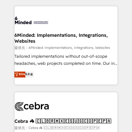
Our Expertise 🔹 Onboarding & Implementation:
Accredited HubSpot Partner, ensuring smooth setup
tailored to your GTM motion. 🔹 Migrations:
Accredited HubSpot Partner, ensuring migration
from other CRMs to HubSpot without data loss or
6Minded: Implementations, Integrations,
Websites
downtime. 🔹 RevOps Strategy: Align teams,
processes, and data to drive revenue efficiency. 🔹
提供元：6Minded: Implementations, Integrations, Websites
Integrations: Connect HubSpot with your tech stack
Tailored implementations without out-of-scope
for better adoption. 🔹 Custom Solutions: Build
headaches, web projects completed on time. Our in-
tailored apps, workflows, and configurations. We are
house team of certified CRM architects, experts,
Elite
5.0
SOC 2 Type II and ISO 27001 certified, reinforcing
developers, designers, and marketers handles all
our commitment to data security and compliance. At
aspects of your HubSpot. ✨ 400+ global clients ✨
OneMetric, we help revenue teams focus on the
100+ seamless migrations from 15+ different CRMs
OneMetric that matters most: revenue.
✨ 100,000+ hours in HubSpot projects, 75+ full Hub
implementations, and 5,000+ pages ✨ CS: Clients
generating 7-digit MRR from inbound campaigns ✨
CS: 245% organic growth & +751% new visitors for a
Cebra 🦓 🇨🇱🇧🇷🇲🇽🇪🇸🇺🇸🇨🇴🇵🇪🇵🇦
full-funnel HubSpot project ✨ CS: 415% conversion
提供元：Cebra 🦓 🇨🇱🇧🇷🇲🇽🇪🇸🇺🇸🇨🇴🇵🇪🇵🇦