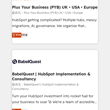
industrial sectors. Offices in Johannesburg, Cape
Town, Dubai & London. 500+ HubSpot CRM
Plus Your Business (PYB) UK • USA • Europe
implementations delivered. AI visibility coverage
提供元：Plus Your Business (PYB) UK • USA • Europe
across ChatGPT, Claude, Perplexity, Gemini and
HubSpot getting complicated? Multiple hubs, messy
Google AI Overviews. HubSpot Impact Award -
migrations, AI, governance. We organise that
Customer First HubSpot Impact Award - Integrations
complexity, so your team can put HubSpot to work...
Elite
5.0
Innovation HubSpot Impact Award - Platform
Welcome to our Profile! We help with: • CRM
Migration Excellence HubSpot Impact Award -
implementation, reports, workflows, and team
Platform Excellence 40+ full-time HubSpot
training • CRM migration from Salesforce, Pipedrive,
professionals. 100s of certifications and
Dynamics and others • Technical projects including
accreditations with HubSpot.
custom API integrations with ERP (and other
systems) • AI governance for HubSpot-centred
operations A little about us: • Boutique 'Elite' team of
BabelQuest | HubSpot Implementation &
Consultancy
12 • 150+ clients across Sales Hub, Marketing Hub,
Service Hub, Data Hub and CMS • ISO/IEC
提供元：BabelQuest | HubSpot Implementation &
Consultancy
27001:2022, ISO 9001:2015, and ISO 42001:2023
Turn your HubSpot investment into rocket fuel for
certified - the AI management standard • GuardHub:
your business to soar 🚀 We’re a team of accredited
our AI governance framework, built on ISO 42001
HubSpot experts ready to help you. We can
Ready for the next step? Click the 👈 '𝗖𝗼𝗻𝘁𝗮𝗰𝘁