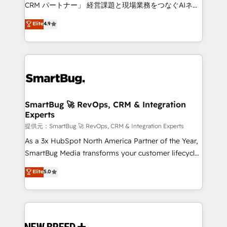
Move from any legacy CRM. Zero downtime, full data
CRM パートナー」 経営課題と現場業務をつなぐAIネイ
integrity. ➤ Implementation: Configure HubSpot to
ティブ・エージェンシーとして、HubSpot Eliteの実装
Elite
4.9
run your revenue process. Sales, marketing, and
力で顧客フロント業務を再設計します。 💡 100inc は何
service wired together. ➤ AI and Integrations: Layer
をする会社か？ HubSpotを共通基盤に、AIエージェン
Breeze AI, custom agents, and APIs to remove
トを組み込んだ顧客フロント業務（マーケティング・営
manual work. ➤ Ongoing Management: Monthly
業・CS）を組織全体で設計・実装する日本のAIネイテ
tune-ups, feature rollouts, adoption coaching. Buying
ィブ・エージェンシーです。事業部・グループ会社・部
HubSpot, switching to it, or reviving a stale portal?
門が分立する組織で、データと業務プロセスのサイロ化
We are built for the work.
を、CRMを軸とした全社共通基盤に再構築します。意
SmartBug 🚀 RevOps, CRM & Integration
Experts
思決定者・PMO・現場担当者に並走します。 1️⃣
HubSpot導入・活用支援 顧客データの一元化から、
提供元：SmartBug 🚀 RevOps, CRM & Integration Experts
GTMの見える化・自動化まで。全Hub統合運用、デー
As a 3x HubSpot North America Partner of the Year,
タ品質設計、グループ横断のCRM統合に対応します。
SmartBug Media transforms your customer lifecycle
2️⃣ AIエージェント組織構築 営業・マーケティング業務
into a revenue engine. Our unified ecosystem
Elite
5.0
の一部をAIが自律実行する組織への移行を設計・実装。
includes specialized divisions Globalia (AI &
Breeze・Claude等をHubSpotと連携させ、役割定義・
Software) and Point Success Media (Paid Media),
運用ルール・成果指標まで含めて設計します。 3️⃣ 全社
making this the official home for all three brands. 🔄
DX × AI推進のPMO伴走支援 複数部門をまたぐDX×AI変
Implementation & Integration - Seamless migrations
革を、構想から実装・定着までPMOとして主導。「設
and system integrations powered by Globalia’s