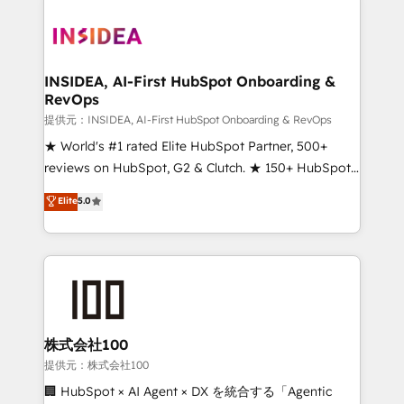
INSIDEA, AI-First HubSpot Onboarding &
RevOps
提供元：INSIDEA, AI-First HubSpot Onboarding & RevOps
★ World's #1 rated Elite HubSpot Partner, 500+
reviews on HubSpot, G2 & Clutch. ★ 150+ HubSpot
Certified Experts & Trainers across the team ★
Elite
5.0
1,500+ implementations across five continents ★ AI-
First, RevOps-led, Onboarding obsessed ★
Company of the Year 2024/25 INSIDEA helps
growing companies turn HubSpot into a revenue
engine. We onboard your team, migrate your data,
and build AI-powered workflows that drive adoption
from week one, in your time zone. What we do ➤
株式会社100
Onboarding: Live in weeks, with workflows built
提供元：株式会社100
around your business, not a template. ➤ Migration:
🏢 HubSpot × AI Agent × DX を統合する「Agentic