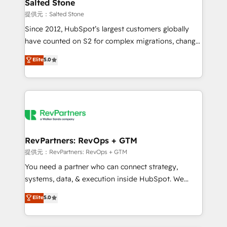
we turn complexity into clarity, human at global
Salted Stone
scale. 🏆 HubSpot’s CEO called us “the partner of the
提供元：Salted Stone
future.” Others agree it is proof of trust built through
Since 2012, HubSpot’s largest customers globally
measurable impact.
have counted on S2 for complex migrations, change
management, systems integration, and creative
Elite
5.0
solutions that deliver measurable impact and
transform brand experiences As one of the few full-
service creative agencies in the HubSpot
ecosystem, we blend strategy, technology, & award-
winning design to build scalable, globally
regionalized HubSpot websites, integrated
marketing campaigns, & RevOps frameworks that
RevPartners: RevOps + GTM
fuel long-term success We connect the entire
提供元：RevPartners: RevOps + GTM
customer lifecycle through seamless integrations,
You need a partner who can connect strategy,
ensure long-term adoption with change-
systems, data, & execution inside HubSpot. We
management programs, and align marketing, sales,
bridge the gap where most agencies fall short by
Elite
5.0
and service to drive sustainable growth With 6 key
combining GTM strategy with technical execution to
HubSpot accreditations and experience across
solve the right problem with the right solution. As the
hundreds of organizations in dozens of industries,