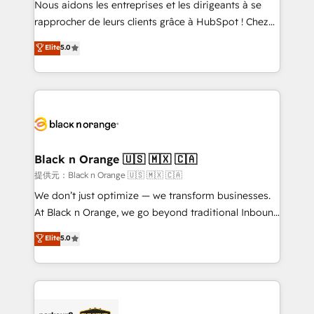
Nous aidons les entreprises et les dirigeants à se
business services. We prepare a customized
rapprocher de leurs clients grâce à HubSpot ! Chez
business case that demonstrates the value and
DIGITALISIM, nous avons l'intime conviction que la
Elite
5.0
impact of your digital transformation, including a
réussite des entreprises passe par l’innovation web,
detailed financial rationale with a focus on ROI and
le marketing digital, et la relation client ! C'est
TCO. As a trusted extension of your team, we
pourquoi, nos experts sont à la fois capables de
believe in the power of partnership. Together, we
gérer votre projet de création de site internet, votre
embark on a transformational journey that sets your
référencement, votre stratégie digitale et le pilotage
business up for long-term success. Unlock your
et l'intégration d'HubSpot ! Les grandes phases d'un
business. If not now, when?
projet HubSpot avec DIGITALISIM : 🧽 Nettoyage,
Black n Orange 🇺🇸 🇲🇽 🇨🇦
migration et intégration des bases de données. 🚀
提供元：Black n Orange 🇺🇸 🇲🇽 🇨🇦
Développement des interfaces avec vos logiciels
We don’t just optimize — we transform businesses.
métiers ⚙️ Configuration de la plateforme HubSpot
At Black n Orange, we go beyond traditional Inbound
📈 Configuration de rapports et tableaux de bord 🤝
Marketing with our exclusive methodologies:
Elite
5.0
Book Process & Guidelines utilisateurs 🎓
BOOMS and BOOST. Together, they form a powerful
Formations des utilisateurs
combination that has driven success for over 800
businesses worldwide. As Elite HubSpot Partners, we
specialize in crafting high-performance growth
strategies that integrate data-driven marketing,