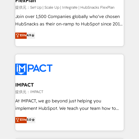
FlexPlan
people, exciting ideas and can-do mentality, we
ensure revenue growth on a daily basis. So tell us
提供元：Set Up | Scale Up | Integrate | HubSnacks FlexPlan
your challenge; our passionate and growth driven
Join over 1,500 Companies globally who've chosen
team of 100+ experts is ready for you! Driving digital
HubSnacks as their on-ramp to HubSpot since 2014
growth | www.brightdigital.com
Simple pay-as-you-go plans that accelerate value...
Elite
4.9
1️⃣ Set Up | Onboarding New or Check-fixing existing
HubSpot portals 2️⃣ Scale Up | 100% HubSpot Task
Execution... Global 24/7 ... All Experts 3️⃣ Integrate |
your entire Tech Stack with Custom Integrations
Slash months from your API Integration project... ⬅️
Click "Contact Business" ⬅️ to access 150+ Kickstart
Integration templates that put HubSpot in the center
IMPACT
of your tech stack, syncing... 🛍️ Shopify or
提供元：IMPACT
WooCommerce 💲 Stripe or Paypal 💰 Sage or
At IMPACT, we go beyond just helping you
Netsuite 🤖 Google or Microsoft ✍️ DocuSign or
implement HubSpot. We teach your team how to
PandaDoc 🌐 Avalara or Quaderno HubSnacks holds
master it. As the creators of the Endless Customers
Elite
5.0
the rare Advanced "Custom Integrations"
System™ (the next evolution of They Ask, You
Accreditation, securely sync data across... 🔄 any
Answer), we’re the only HubSpot partner built
apps, in any direction. Stuck on your old CRM..?
entirely around coaching and training. That means