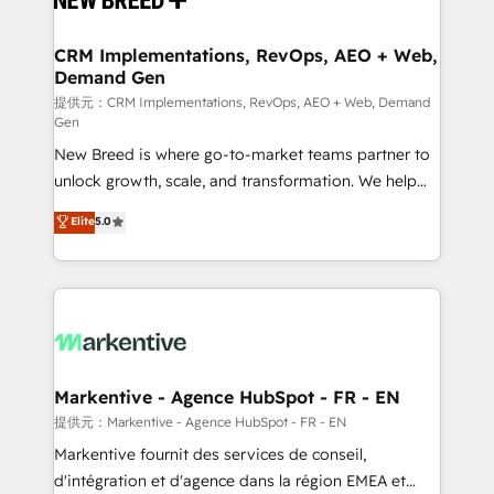
定の代行ではなく、設計の責任」を引き受け、部門横断
technical development team. - 19 HubSpot-certified
の統合・浸透・変革管理を実行します。 ▸ CMS戦略設
trainers to drive platform adoption. 📈 Revenue
CRM Implementations, RevOps, AEO + Web,
計・構築：リード獲得・CVR・SEOを前提にした情報設
Demand Gen
Generation - Full-funnel marketing and high-
計・導線設計・テンプレート設計をContent Hubで一体
performance advertising via Point Success Media. -
提供元：CRM Implementations, RevOps, AEO + Web, Demand
Gen
提供。 ▸ 既存CRM・MAからの移行支援：Salesforce・
Expert deployment of Breeze AI and custom agents
Marketo・Pardot等からの移行、カスタム設計、履歴
New Breed is where go-to-market teams partner to
to automate growth. 🏆 Elite Excellence - 8 platform
データ移行と活用設計まで。 ▸ AEO対応：ChatGPT・
unlock growth, scale, and transformation. We help
accreditations and deep HIPAA-compliance
Perplexity等のAI検索からの流入・引用を前提にコンテ
companies activate HubSpot’s AI-powered
expertise. - A team of 250+ experts dedicated to
Elite
5.0
ンツとサイト構造を最適化。 🏆 なぜ100incを選ぶの
customer platform and operationalize HubSpot’s
your resilient growth.
か？ ✓ HubSpot Eliteパートナー認定 ✓ HubSpotアワ
Loop Marketing framework through expert-led
ード受賞・HUGリーダー ✓ ISO27001:2022 /
services, smart agents, and purpose-built apps,
ISO9001:2015 取得 ✓ 400社以上の導入実績 ✓
tailored to your business. Together, we unlock
HubSpot大百科 出版 CRM・AI活用に関するご相談、現
results, fast. ⚙️CRM & RevOps: Align all Hubs to your
状整理の壁打ちなど、構想段階からお気軽にお問い合わ
buyer journey for clean data, scalability, & reporting.
せください。
🎯Demand Gen & ABM: Drive pipeline with inbound,
Markentive - Agence HubSpot - FR - EN
ABM, AEO, SEO, & paid media. 👩‍💻Web Design:
提供元：Markentive - Agence HubSpot - FR - EN
Build high-performing websites with UX, messaging,
Markentive fournit des services de conseil,
& conversion strategy that drive results. 🤖AI
d'intégration et d'agence dans la région EMEA et