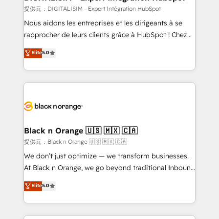
team (50+), we work with reputable companies in
提供元：DIGITALISIM - Expert Intégration HubSpot
B2B sectors such as manufacturing, SaaS and
Nous aidons les entreprises et les dirigeants à se
business services. We prepare a customized
rapprocher de leurs clients grâce à HubSpot ! Chez
business case that demonstrates the value and
DIGITALISIM, nous avons l'intime conviction que la
Elite
5.0
impact of your digital transformation, including a
réussite des entreprises passe par l’innovation web,
detailed financial rationale with a focus on ROI and
le marketing digital, et la relation client ! C'est
TCO. As a trusted extension of your team, we
pourquoi, nos experts sont à la fois capables de
believe in the power of partnership. Together, we
gérer votre projet de création de site internet, votre
embark on a transformational journey that sets your
référencement, votre stratégie digitale et le pilotage
business up for long-term success. Unlock your
et l'intégration d'HubSpot ! Les grandes phases d'un
business. If not now, when?
projet HubSpot avec DIGITALISIM : 🧽 Nettoyage,
Black n Orange 🇺🇸 🇲🇽 🇨🇦
migration et intégration des bases de données. 🚀
提供元：Black n Orange 🇺🇸 🇲🇽 🇨🇦
Développement des interfaces avec vos logiciels
We don’t just optimize — we transform businesses.
métiers ⚙️ Configuration de la plateforme HubSpot
At Black n Orange, we go beyond traditional Inbound
📈 Configuration de rapports et tableaux de bord 🤝
Marketing with our exclusive methodologies:
Elite
5.0
Book Process & Guidelines utilisateurs 🎓
BOOMS and BOOST. Together, they form a powerful
Formations des utilisateurs
combination that has driven success for over 800
businesses worldwide. As Elite HubSpot Partners, we