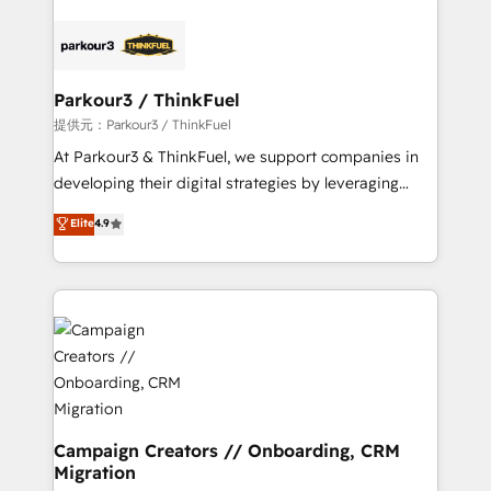
specialize in crafting high-performance growth
strategies that integrate data-driven marketing,
automation, and revenue intelligence to help
companies scale faster and smarter. 🔹 BOOMS:
Parkour3 / ThinkFuel
Demand generation for all your buyers With BOOMS,
提供元：Parkour3 / ThinkFuel
you invest in 100% of your buyers, accelerating your
At Parkour3 & ThinkFuel, we support companies in
growth and positioning yourself as an undisputed
developing their digital strategies by leveraging
leader. 🔹 BOOST: Optimize your digital
technologies and automating their marketing and
Elite
4.9
transformation process A methodology designed to
sales processes to generate growth. Our offer spans
implement HubSpot effectively and optimize your
from Strategy to Operations. We specialize in CRM
digital processes. 🔹 Trusted by Industry Leaders
onboarding and implementation, web design, sales
With an average rating of 4.9/5 and a proven track
& marketing automation, and digital marketing. With
record of business transformation, our growth-first
extensive experience working with tech companies
approach has helped brands dominate their
and manufacturers since 2002, we are committed to
markets.
empowering our clients and developing their
autonomy. Get to grips with HubSpot through
guided implementation and seamless integration of
Campaign Creators // Onboarding, CRM
Migration
the CRM platform into your digital ecosystem. Would