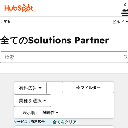
メ
ュ
ビルド
戻る
全てのSolutions Partner
フィルター
有料広告
業種を選択
表示順：
関連性
サービス：有料広告
全てをクリア