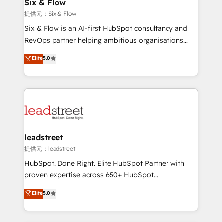
helps the following industries: logistics & 3PL, home
Six & Flow
improvement & construction, branding and
提供元：Six & Flow
commercialization, real estate, health, education,
Six & Flow is an AI-first HubSpot consultancy and
SaaS, Software Dev & IT and consulting, make the
RevOps partner helping ambitious organisations
most out of their HubSpot experience operating in
grow with clarity, confidence, and intelligence.
Elite
5.0
the United States, EU, UAE, Mexico and Latin
Operating across the UK, Netherlands, Ireland, and
America. From casual user to super fan: make
Canada, we’ve delivered thousands of successful
HubSpot an experience you LOVE!
HubSpot projects for mid-market and enterprise
clients worldwide, with over 10 years experience. We
combine HubSpot, data, and AI to design connected
go-to-market systems that align people, process,
and technology for predictable, scalable revenue
leadstreet
growth. Our expertise spans RevOps, CRM and data
提供元：leadstreet
architecture, AI enablement, and strategic marketing,
HubSpot. Done Right. Elite HubSpot Partner with
delivered through our proprietary FLAIR framework
proven expertise across 650+ HubSpot
for responsible AI adoption. As a HubSpot Elite
implementations. With 12+ years of HubSpot
Elite
5.0
Partner and ISO 27001:2022 certified consultancy,
experience, we help you use the HubSpot platform
we blend strategy, creativity, and technology to help
to its fullest capacity, improve your current HubSpot
organisations scale smarter and grow stronger.