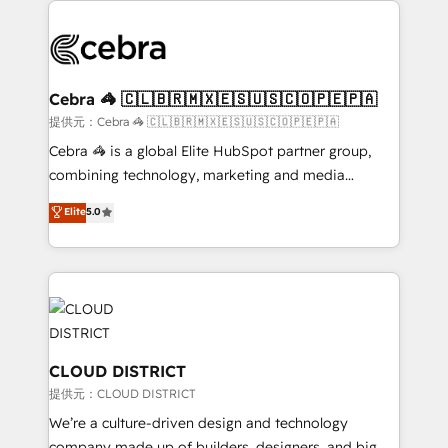
OneMetric that matters most: revenue.
✨ 100,000+ hours in HubSpot projects, 75+ full Hub
implementations, and 5,000+ pages ✨ CS: Clients
generating 7-digit MRR from inbound campaigns ✨
CS: 245% organic growth & +751% new visitors for a
Cebra 🦓 🇨🇱🇧🇷🇲🇽🇪🇸🇺🇸🇨🇴🇵🇪🇵🇦
full-funnel HubSpot project ✨ CS: 415% conversion
提供元：Cebra 🦓 🇨🇱🇧🇷🇲🇽🇪🇸🇺🇸🇨🇴🇵🇪🇵🇦
boost with a new HubSpot site Recognized leaders:
Cebra 🦓 is a global Elite HubSpot partner group,
🏆 HubSpot Platform Migration Impact Award 🏆
combining technology, marketing and media
Clutch HubSpot Global Leader 🏆 Finalist: HubSpot
expertise across Latin America and Southern
Elite
5.0
Inbound Campaign of the Year 🏆 Gold AVA Digital
Europe, with teams across 7 countries. Born in Chile,
Award for Best Website 🌟 Accreditations: CRM
we combine local insight with international reach to
Implementation, HubSpot Content Experience, CRM
help businesses grow through technology, creativity,
Data Migration & Custom Integration
AI and strategy. For over 12 years, we’ve delivered
500+ HubSpot implementations, building end-to-
end solutions that integrate CRM, AI automation,
inbound and loop marketing, content, and digital
CLOUD DISTRICT
creativity. Our multicultural team works in Spanish,
提供元：CLOUD DISTRICT
Portuguese, and English to design scalable strategies
We’re a culture-driven design and technology
that drive measurable growth. 🌎 Highlights: • 10+
company made up of builders, designers, and big