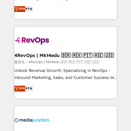
HubSpot experts backed by over 10+ years of
Hire an agency that's experienced in every inch of
Elite
4.9
HubSpot experience ✔️Flexible pricing models —
HubSpot and willing to work hand-in-hand with your
Hourly-fee (assigned one Dedicated HubSpot
team to simplify the complex and build a better
Admin); Monthly-fee (HubSpot Admin + Project
experience for your team and customers.
Manager); and Fixed Project Cost (as per
requirement). ✔️Helped over 25,000+ customers so
far with our HubSpot solutions. ✔️Bespoke apps &
on-demand bundle services. Connect with us today!
4RevOps | Mkt4edu 🇧🇷 🇲🇽 🇵🇹 🇦🇪 🇺🇸
提供元：4RevOps | Mkt4edu 🇧🇷 🇲🇽 🇵🇹 🇦🇪 🇺🇸
Unlock Revenue Growth: Specializing in RevOps -
Inbound Marketing, Sales, and Customer Success We
specialize in driving revenue growth for companies
Elite
4.9
across industries through tailored marketing, sales,
and customer success strategies, utilizing RevOps
methodologies. As Latin America's largest HubSpot
partner and a global leader in education market, we
offer unparalleled insights. Operating in five
countries—Brazil, UAE (Abu Dhabi/Dubai/Sharjah),