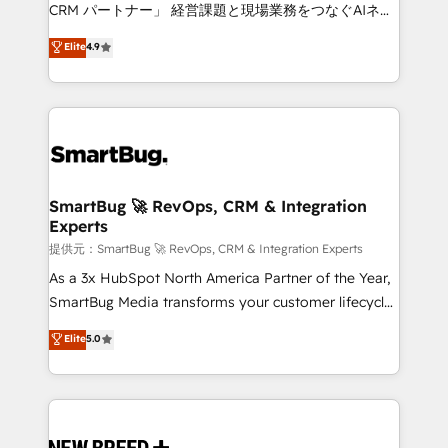
Move from any legacy CRM. Zero downtime, full data
CRM パートナー」 経営課題と現場業務をつなぐAIネイ
integrity. ➤ Implementation: Configure HubSpot to
ティブ・エージェンシーとして、HubSpot Eliteの実装
Elite
4.9
run your revenue process. Sales, marketing, and
力で顧客フロント業務を再設計します。 💡 100inc は何
service wired together. ➤ AI and Integrations: Layer
をする会社か？ HubSpotを共通基盤に、AIエージェン
Breeze AI, custom agents, and APIs to remove
トを組み込んだ顧客フロント業務（マーケティング・営
manual work. ➤ Ongoing Management: Monthly
業・CS）を組織全体で設計・実装する日本のAIネイテ
tune-ups, feature rollouts, adoption coaching. Buying
ィブ・エージェンシーです。事業部・グループ会社・部
HubSpot, switching to it, or reviving a stale portal?
門が分立する組織で、データと業務プロセスのサイロ化
We are built for the work.
を、CRMを軸とした全社共通基盤に再構築します。意
SmartBug 🚀 RevOps, CRM & Integration
Experts
思決定者・PMO・現場担当者に並走します。 1️⃣
HubSpot導入・活用支援 顧客データの一元化から、
提供元：SmartBug 🚀 RevOps, CRM & Integration Experts
GTMの見える化・自動化まで。全Hub統合運用、デー
As a 3x HubSpot North America Partner of the Year,
タ品質設計、グループ横断のCRM統合に対応します。
SmartBug Media transforms your customer lifecycle
2️⃣ AIエージェント組織構築 営業・マーケティング業務
into a revenue engine. Our unified ecosystem
Elite
5.0
の一部をAIが自律実行する組織への移行を設計・実装。
includes specialized divisions Globalia (AI &
Breeze・Claude等をHubSpotと連携させ、役割定義・
Software) and Point Success Media (Paid Media),
運用ルール・成果指標まで含めて設計します。 3️⃣ 全社
making this the official home for all three brands. 🔄
DX × AI推進のPMO伴走支援 複数部門をまたぐDX×AI変
Implementation & Integration - Seamless migrations
革を、構想から実装・定着までPMOとして主導。「設
and system integrations powered by Globalia’s