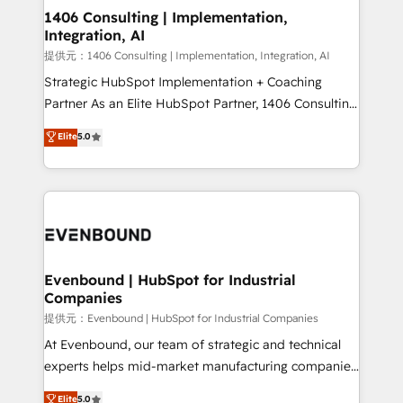
allowing companies to optimize processes and meet
1406 Consulting | Implementation,
Integration, AI
the needs of the customer. We are part of Impresoft
Group, a group of specialized and complementary
提供元：1406 Consulting | Implementation, Integration, AI
companies that divide their offer into 4
Strategic HubSpot Implementation + Coaching
Competence Centers: Smart Manufacturing,
Partner As an Elite HubSpot Partner, 1406 Consulting
Customer First, Enabling Technologies & Security.
helps mid-market revenue teams transform how
Elite
5.0
The synergies generated by these integrations,
they sell, market, and serve. We don't just build your
together with the combination of talents, skills,
HubSpot—we teach your team to own it, then stay
solutions and services, have allowed the group to
to help you keep winning. What We Do ⚙️ CRM
build an unrivaled offering portfolio on the market
Implementations across Marketing, Sales, Service,
to accompany companies on their digital
Data & Content 📈 Sales & Marketing Alignment +
transformation journey.
Revenue Team Enablement 🤖 Breeze AI & Custom
Agent Creation 🔄 Custom Integrations & Data
Evenbound | HubSpot for Industrial
Companies
Migration Why 1406 We become part of your team.
Your team learns while we build. We fix what others
提供元：Evenbound | HubSpot for Industrial Companies
broke. Built for mid-market reality—practical
At Evenbound, our team of strategic and technical
solutions that work with your actual headcount and
experts helps mid-market manufacturing companies
constraints. By the Numbers 🏆 Top 1% of all
achieve real growth. We specialize in delivering
Elite
5.0