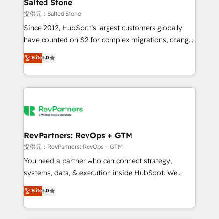
we turn complexity into clarity, human at global
Salted Stone
scale. 🏆 HubSpot’s CEO called us “the partner of the
提供元：Salted Stone
future.” Others agree it is proof of trust built through
Since 2012, HubSpot’s largest customers globally
measurable impact.
have counted on S2 for complex migrations, change
management, systems integration, and creative
Elite
5.0
solutions that deliver measurable impact and
transform brand experiences As one of the few full-
service creative agencies in the HubSpot
ecosystem, we blend strategy, technology, & award-
winning design to build scalable, globally
regionalized HubSpot websites, integrated
marketing campaigns, & RevOps frameworks that
RevPartners: RevOps + GTM
fuel long-term success We connect the entire
提供元：RevPartners: RevOps + GTM
customer lifecycle through seamless integrations,
You need a partner who can connect strategy,
ensure long-term adoption with change-
systems, data, & execution inside HubSpot. We
management programs, and align marketing, sales,
bridge the gap where most agencies fall short by
Elite
5.0
and service to drive sustainable growth With 6 key
combining GTM strategy with technical execution to
HubSpot accreditations and experience across
solve the right problem with the right solution. As the
hundreds of organizations in dozens of industries,