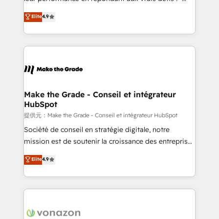
27001:2022 and ISO 9001:2015 across all seven
Intégration de HubSpot avec d’autres outils (ERP,
Elite
4.9
international offices and 175+ employees.
téléphonie, etc.) • Alignement des équipes grâce à un
outil et des données partagées • Amélioration de la
collecte et de l’analyse des données pour des
décisions éclairées • Optimisation de l’efficacité et
de la productivité des équipes Notre équipe de 30
consultants certifiés HubSpot aborde chaque projet
avec un engagement total, alignant processus
Make the Grade - Conseil et intégrateur
HubSpot
métiers et technologie, et guidant vos équipes à
travers le changement, tout en centrant vos objectifs
提供元：Make the Grade - Conseil et intégrateur HubSpot
d’entreprise. Grâce à une méthodologie éprouvée
Société de conseil en stratégie digitale, notre
auprès de plus de 400 clients, nous comprenons
mission est de soutenir la croissance des entreprises
rapidement vos enjeux et intégrons parfaitement
B2B à travers l’acquisition de nouveaux clients,
Elite
4.9
HubSpot dans votre organisation. Pour toute
l'intégration CRM et le développement des revenus
question technique ou besoin de structuration de
auprès de vos comptes existants. En France et à
votre projet HubSpot, contactez notre équipe pour
l'international, nous travaillons avec des ETI
un échange dédié.
ambitieuses, des grands groupes voulant aller au-
delà d’une simple transformation digitale et des