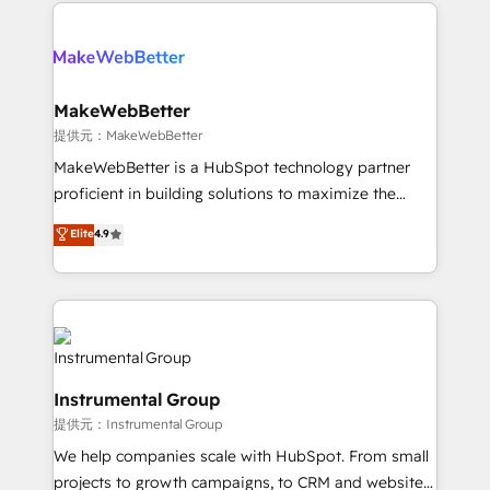
only firm in the world to hold Elite Partner
there’s a good chance one of our globally integrated
Accreditations with both HubSpot and Clay, our
teams has worked with clients just like you Let’s
clients gain a unique advantage in CRM architecture,
explore whether S2 is the partner you’ve been
pipeline generation, data intelligence, and go-to-
looking for...and get your next big initiative moving!
market execution. Why B2B Businesses Choose RP: -
MakeWebBetter
Secure: Soc2 compliant 🛡️ - Pricing: Implementations
提供元：MakeWebBetter
starting at $1,5k 💵 - Speed: Launch in 14 days ⚡ -
MakeWebBetter is a HubSpot technology partner
Global: 75+ RPers across five continents 🌐 - Scale:
proficient in building solutions to maximize the
Largest organically grown & fastest tiering Elite
operational efficiency of HubSpot. The fastest-
Elite
4.9
HubSpot Partner 🪴 - Sales Hub: More
growing tech-enabler & facilitator, MakeWebBetter,
implementations than any other Partner 💻 -
hands you the blend of HubSpot expertise &
Migrations: We convert Salesforce addicts to
eminent solutions & integrations. Trust us to
HubSpot evangelists 🧡 Don't hire a marketing
streamline your HubSpot experience. 🚀HubSpot
agency for an Ops problem. Don't hire a technical
Elite Partners with 10+ years of HubSpot experience
agency for a growth problem. Hire a partner built to
🤝HubSpot Premier Integration partner 🤝Google
solve both.
Instrumental Group
Premier Partner 2023 🌟5 HubSpot Accreditations 🌟
提供元：Instrumental Group
Won HubSpot Theme Challenge 2021 🌟INBOUND’19
HubSpot Rising Star Why us? Harnessing the full
We help companies scale with HubSpot. From small
potential of the powerful HubSpot CRM. ✔️A team of
projects to growth campaigns, to CRM and websites.