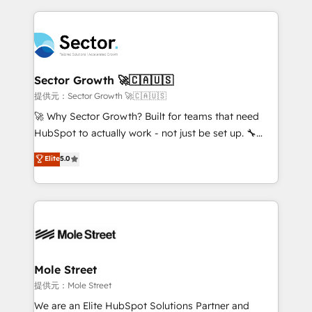
no CRM e mantêm os dados organizados, como um
integrations, custom CMS portal development,
especialista operando a plataforma 24/7. Hoje 300+
design & UX for mid to large to multi national
empresas em 13 países utilizam a Nexforce. Somos
businesses. Our teams are based in North America
a maior parceira da HubSpot na América Latina e
and APAC. We are HubSpot's top-ranked Advanced
líder no ranking global de sucesso do cliente da
Implementation Certified Partner and we contribute
Sector Growth 🚀🇨🇦🇺🇸
HubSpot.
to their advisory council. We strive to do 'good work
提供元：Sector Growth 🚀🇨🇦🇺🇸
with good people' and have worked with incredible
🚀 Why Sector Growth? Built for teams that need
brands. You can see some of them on our website,
HubSpot to actually work - not just be set up. 🔧
along with plenty of case studies.
HubSpot Experts: Onboarding, migrations,
Elite
5.0
automation, and training built for adoption. ⚡ Highly
Technical Execution: ERP, EMR and Custom
Integrations; complex builds delivered in weeks, not
months. 🤖 AI Consulting & Agents: AI-powered
workflows; automation agents; process optimization
inside HubSpot. 🏆 Industry Experience: 🏥
Healthcare: HIPAA implementations; secure data
Mole Street
workflows 💼 Financial Services: compliant
提供元：Mole Street
workflows; audit-ready reporting ⚖️ Legal: client
We are an Elite HubSpot Solutions Partner and