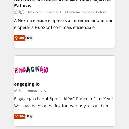
Faturas
objects, automations, and integrations built for
growth. 🚀 AI-Driven GTM Orchestration Unify
提供元：Nexforce: Revenue AI & Nacionalização de Faturas
HubSpot with LinkedIn, WhatsApp, email, paid
A Nexforce ajuda empresas a implementar otimizar
media, and AI voice to drive pipeline. 🤖 AI Custom
e operar a HubSpot com mais eficiência e
Agent Development Deploy AI agents for
previsibilidade de receita. Combinamos Revenue
Elite
5.0
prospecting, follow-ups, service triage, and
Operations (RevOps) e Inteligência Artificial para
knowledge retrieval—built in HubSpot. ⚡ Fast-Track
estruturar processos integrar sistemas organizar
& Growth-Track Services Fast-Track: Rapid HubSpot
dados e automatizar operações. O objetivo é
onboarding in weeks Growth-Track: Unlock
transformar a HubSpot em um verdadeiro sistema
advanced optimization & adoption 📍 São Paulo, BR
operacional de receita conectando equipes
• Des Moines, IA • New York, NY
tecnologia e dados em uma operação integrada.
Também somos distribuidores oficiais da HubSpot
engaging.io
e de mais de 150 softwares globais permitindo
提供元：engaging.io
contratar e pagar a HubSpot em reais com nota
Engaging.io is HubSpot's JAPAC Partner of the Year!
fiscal no Brasil e gerar economia de até 50% na
We have been operating for over 16 years and are
contratação de softwares internacionais.
one of HubSpot's most experienced and technically
Elite
5.0
Oferecemos ainda agentes de IA especializados em
capable Agency Partners globally. We specialise in
HubSpot que automatizam tarefas executam rotinas
complex CRM migrations, implementations,