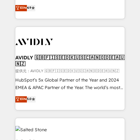
Strategy: Activate Breeze Agents, configure HubSpot
North America. Avec plus de 115 experts en
Elite
4.9
AI, & maximize AEO with tailored AI services. 🧩
marketing automation, Growth, Revops, CRM et
Integrations: Extend HubSpot with custom
webdesign. Markentive is both a consulting firm, a
integrations, hosting, & maintenance.
digital agency and an integrator. With over 115
experts in marketing automation, growth, revops,
CRM and webdesign (We focus on EMEA - USA
customers).
AVIDLY 🇬🇧🇫🇮🇸🇪🇩🇰🇺🇸🇨🇦🇳🇴🇩🇪🇦🇺
🇳🇿
提供元：AVIDLY 🇬🇧🇫🇮🇸🇪🇩🇰🇺🇸🇨🇦🇳🇴🇩🇪🇦🇺🇳🇿
HubSpot’s 5x Global Partner of the Year and 2024
EMEA & APAC Partner of the Year. The world’s most
experienced and fully accredited HubSpot Solutions
Elite
5.0
Partner. 🚀 With 2,750+ HubSpot projects delivered
and 370+ specialists across EMEA, APAC and NAM,
we de-risk complex CRM programmes and
accelerate ROI across every HubSpot Hub. 🧭 From
multi-region migrations to AI-powered automation,