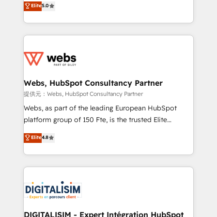
Elite
5.0
Execution • 750+ onboardings and 2,000+
to HubSpot Better. We work with your teams to
implementations • Deep expertise across marketing,
solve all your HubSpot challenges and improve user
sales, and service hubs • Built-in flexibility for
adoption, sales process and marketing results.
startups to global brands
Services 📚 Onboarding your team to HubSpot for
the first time 🔧 Designing and optimising your
HubSpot set-up for better results 🌐 Website design
and build using HubSpot 🔌 Integrating HubSpot
Webs, HubSpot Consultancy Partner
with other systems 🎓 Training your teams to be
提供元：Webs, HubSpot Consultancy Partner
HubSpot pros 📊 Lead generation services using
Webs, as part of the leading European HubSpot
HubSpot Why us? - SIX HubSpot Accreditations -
platform group of 150 Fte, is the trusted Elite
awarded by HubSpot after a rigorous process for
HubSpot CRM Partner offering you a roadmap on
Elite
4.8
CRM, Solutions Architecture, Onboarding , Data
maximizing EBITDA and achieving Commercial
Migration, Custom Integration & Platform
Excellence. With our targeted processes, we
Enablement -Onboarded over 500 businesses to
strengthen your digital transformation and minimize
HubSpot -Top 1% of partners worldwide -In-house
costs. As HubSpot's Advanced Accredited CRM
team of 25+ experts Contact us today to help you
Implementation partner, we provide expertise to
get more from your investment in HubSpot.
drive your business forward. Since 2015 we are fully
www.bbdboom.com
dedicated to HubSpot and with an experienced
DIGITALISIM - Expert Intégration HubSpot