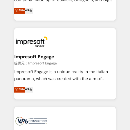
years as a HubSpot partner. • 2023 Impact Awards:
thinkers. We blend strategy, design, and
Elite
4.9
Platform Migration Excellence. • Top 3 Partner of the
development—always fueled by curiosity—to turn
Year LATAM 2022, 2023, 2024, 2025. • Partner of the
ideas, opportunities, and challenges into meaningful
Year 2024. • Organizer of Aliados.ai (AI, marketing &
experiences. To us, technology is more than just
tech global congress). 👉 Ready to scale your
code; it’s about creating things that are useful, cool,
business with HubSpot? Let Cebra’s experts help
and—most importantly—simple. That’s why we lean
you grow faster, smarter, and with impact.
into bold ideas and shape them into thoughtful
products and strategies that actually make a
Impresoft Engage
difference.
提供元：Impresoft Engage
Impresoft Engage is a unique reality in the Italian
panorama, which was created with the aim of
putting Customer Experience at the center by
Elite
4.9
creating digital environments capable of integrating
people, processes and data. We offer the best
digital solutions on the market, ranging from CRM
processes and technologies to digital strategy, from
marketing automation to online and offline sales
processes through Customer Service Management,