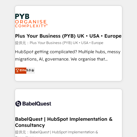
WordPress development. We work with enterprise
scalable retainers. Let’s make HubSpot your most
and growth-led companies across technology,
powerful growth engine. Built to convert, scale, and
professional services, financial services and
drive results.
industrial sectors. Offices in Johannesburg, Cape
Town, Dubai & London. 500+ HubSpot CRM
Plus Your Business (PYB) UK • USA • Europe
implementations delivered. AI visibility coverage
提供元：Plus Your Business (PYB) UK • USA • Europe
across ChatGPT, Claude, Perplexity, Gemini and
HubSpot getting complicated? Multiple hubs, messy
Google AI Overviews. HubSpot Impact Award -
migrations, AI, governance. We organise that
Customer First HubSpot Impact Award - Integrations
complexity, so your team can put HubSpot to work...
Elite
5.0
Innovation HubSpot Impact Award - Platform
Welcome to our Profile! We help with: • CRM
Migration Excellence HubSpot Impact Award -
implementation, reports, workflows, and team
Platform Excellence 40+ full-time HubSpot
training • CRM migration from Salesforce, Pipedrive,
professionals. 100s of certifications and
Dynamics and others • Technical projects including
accreditations with HubSpot.
custom API integrations with ERP (and other
systems) • AI governance for HubSpot-centred
operations A little about us: • Boutique 'Elite' team of
BabelQuest | HubSpot Implementation &
Consultancy
12 • 150+ clients across Sales Hub, Marketing Hub,
Service Hub, Data Hub and CMS • ISO/IEC
提供元：BabelQuest | HubSpot Implementation &