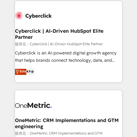
website, or build your new one.
Cyberclick | AI-Driven HubSpot Elite
Partner
提供元：Cyberclick | AI-Driven HubSpot Elite Partner
Cyberclick is an AI-powered digital growth agency
that helps brands connect technology, data, and
creativity to achieve measurable results. Founded in
Elite
4.9
Barcelona and operating across Spain, LATAM, and
the UK, we support global companies in building
smarter marketing, sales, and customer success
strategies. As the only HubSpot Elite Partner in
Iberia (Spain & Portugal), we combine human insight
with intelligent automation to drive sustainable
growth. Our multidisciplinary team designs solutions
OneMetric: CRM Implementations and GTM
engineering
that simplify complexity, boost performance, and
turn innovation into real impact. 🌍 Highlights •
提供元：OneMetric: CRM Implementations and GTM