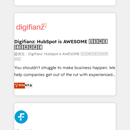
decisions with data - Find a new voice and reach
growth. We modernise platforms, streamline
more people - Get the most out of your HubSpot
operations that are causing inefficiencies, improve
investment
customer experiences, integrate systems, and
supercharge revenue operations Key services: • CRM
Implementation • Systems Integration • Digital
Transformation / Web Development • RevOps &
Digifianz: HubSpot is AWESOME 🇺🇸🇲🇽
🇪🇸🇦🇷🇦🇪
Sales Consulting • Marketing Automation What
makes us different? 🚀 Top 0.5% of global HubSpot
提供元：Digifianz: HubSpot is AWESOME 🇺🇸🇲🇽🇪🇸🇦🇷
🇦🇪
agencies ⚙️ The strongest technical ability and
You shouldn't struggle to make business happen. We
integration capabilities 💼 Consultative, long-term
help companies get out of the rut with experienced,
partners who will embed ourselves into your
process-oriented teams implementing HubSpot
business, processes and systems 🏢 We specialise in
Elite
4.9
Marketing, Sales, Service, CMS and Operations Hub,
working with mid-market and enterprise
so selling and actually engaging with your customers
organisations, global organisations and those with
feels easy and pain-free. We are a top ranked
complex use cases 🏆 CRM Implementation,
HubSpot Elite Partner, winner of Rookie of the Year
Platform Enablement, Custom Integration and
and Customer First Awards, 4.9/5 rating in HubSpot
Onboarding Accredited 🔐 ISO27001 & ISO9001
Reviews and 4.9/5 rating in Clutch Reviews. Digifianz
Certified