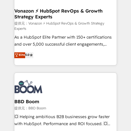
startups florissantes. Nos 3 grandes expertises sont :
➤ L’intégration de CRM et de méthodologie RevOps
Vonazon ⚡ HubSpot RevOps & Growth
Strategy Experts
pour aligner les équipes marketing, commerciales et
support client (data migration, synchronisation API,
提供元：Vonazon ⚡ HubSpot RevOps & Growth Strategy
Experts
audit et maintenance) ➤ La création de sites internet
As a HubSpot Elite Partner with 150+ certifications
de conversion qui transforment les visiteurs en
and over 5,000 successful client engagements,
opportunités d'affaires ➤ La mise en place de
Vonazon turns marketing complexity into
stratégies d'acquisition marketing (SEO, SEA,
Elite
5.0
measurable, scalable growth. From onboarding to
inbound, automatisation marketing, ABM, IA,
enterprise-grade campaigns, our in-house team
emailing) Informations clés : - 10 ans d'expérience -
builds scalable strategies that drive long-term
100+ intégrations CRM HubSpot réussies - 40
revenue. ⚙️ HubSpot Integration & Optimization •
experts conseil - 150 certifications HubSpot
Seamless CRM, CMS, and automation setup •
cumulées
Complex platform migrations and data cleanups •
Custom APIs and third-party integrations 📈 End-to-
BBD Boom
End Revenue Acceleration • Lifecycle marketing and
提供元：BBD Boom
pipeline growth programs • Sales enablement tools
💥 Helping ambitious B2B businesses grow faster
and CRM optimization • Retention strategies with
with HubSpot. Performance and ROI focused. 💥
customer journey mapping 🏅 Elite-Level HubSpot
BBD Boom is the HubSpot partner that can help you