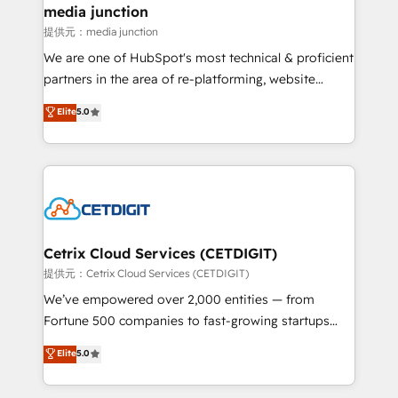
Mexico, USA, and Portugal—we've executed over a
media junction
hundred successful operations. Our approach,
提供元：media junction
rooted in RevOps principles, integrates analysis,
We are one of HubSpot's most technical & proficient
training, planning, and qualification. Leveraging
partners in the area of re-platforming, website
technology, data analytics, CRM optimization, and
design & development. We specialize in multi-hub
Elite
5.0
inbound marketing tactics, we focus on
implementations for mid-market & enterprise
understanding, nurturing, and converting leads.
companies. We are woman-owned, powered by
Partner with us to unlock your business's full
coffee, and we ❤️ dogs. We produce award-winning
potential and achieve sustained growth in today's
work for our clients. 🏆2023 Technical Expertise
competitive market.
Impact Award 🏆2022 Technical Expertise Impact
Award 🏆2022 Platform Migration Excellence Impact
Award 🏆2020 Elite Solutions Partner 🏆2019
Cetrix Cloud Services (CETDIGIT)
Integrations HubSpot Impact Award 🏆2019
提供元：Cetrix Cloud Services (CETDIGIT)
Marketing Enablement HubSpot Impact Award 🏆
We’ve empowered over 2,000 entities — from
2018 Website Design HubSpot Impact Award 🏆2017
Fortune 500 companies to fast-growing startups
Website Design HubSpot Impact Award 🏆2016
and nonprofits — to streamline operations, scale
Elite
5.0
Growth-Driven Design Agency of the Year 🏆2016
revenue, and unlock the full potential of HubSpot.
Sales Enablement HubSpot Impact Award 🏆2015
With deep technical and industry expertise, we fuse