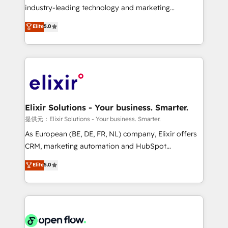
intake; pipeline and document workflows 🛒 E-
industry-leading technology and marketing
Commerce: Shopify, WooCommerce; lifecycle and
consultancy. Our focus is on enterprise and mid-
Elite
5.0
revenue automation 🏢 Real Estate: deal pipelines;
market B2B companies globally that want a strategic
portfolio and lifecycle management 🏭
approach to execute their goals through creative
Manufacturing: ERP integrations; operational
applications of our solutions; Technical HubSpot
alignment 🛡️ Compliance & Data Considerations:
Consulting, Content Marketing, Growth-Driven
HIPAA-aware; CASL-compliant; GDPR-ready
Design, Migrations + Integrations. Mole Street’s
implementations where required 💡 Why 500+
mission is empowering others to realize their
Clients Choose Us: Elite Partner; technical, fast, and
greatness, which is achieved through creating
Elixir Solutions - Your business. Smarter.
built to scale.
absolute clarity, derived from a well-defined
提供元：Elixir Solutions - Your business. Smarter.
strategy, executed well, and reported on with clear
As European (BE, DE, FR, NL) company, Elixir offers
results. The culture is driven by core values; Joy, Grit,
CRM, marketing automation and HubSpot
Accountability, Curiosity, Authenticity, Growth
integration products and services to mid-market
Elite
5.0
Mindedness, and Clarity. We are driven to win for the
and enterprise customers. We ensure that your sales,
collective good of the company and its clientele, and
service and marketing department operates in the
dedicated to breaking the mold from the agency of
most effective way, while at the same time
the past into the consultancy of the future. Great
leveraging your commercial data for a fully
things are happening.
integrated buyers journey. Elixir is located in