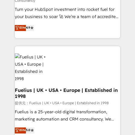
Consultancy
27001:2022, ISO 9001:2015, and ISO 42001:2023
Turn your HubSpot investment into rocket fuel for
certified - the AI management standard • GuardHub:
your business to soar 🚀 We’re a team of accredited
our AI governance framework, built on ISO 42001
HubSpot experts ready to help you. We can
Ready for the next step? Click the 👈 '𝗖𝗼𝗻𝘁𝗮𝗰𝘁
Elite
4.9
implement the platform into complex business
𝗯𝘂𝘀𝗶𝗻𝗲𝘀𝘀' button to get in touch (𝘸𝘦'𝘳𝘦 𝘴𝘶𝘱𝘦𝘳
environments, optimise what you've got and make
𝘳𝘦𝘴𝘱𝘰𝘯𝘴𝘪𝘷𝘦)
sure you can actually use it, build your website in
HubSpot or create an inbound marketing strategy
for you and execute it on HubSpot. We are on the
G-Cloud 14 CCS (Crown Commercial Service)
framework, meaning we've been accredited by
HubSpot and vetted by the CCS, which means we
can support public sector companies as well the
Fuelius | UK • USA • Europe | Established in
1998
other ones listed in our profile. Our services: -
HubSpot implementation - HubSpot CMS website
提供元：Fuelius | UK • USA • Europe | Established in 1998
build We can do lots of things. But everything we do
Fuelius is a 25-year-old digital transformation,
is there for you to: - Grow revenue, and run your
marketing automation and CRM consultancy. We
business more efficiently - Build stronger
enable mid-market and enterprise clients to
Elite
5.0
relationships with customers - Make better
maximise their return from digital and fuel their