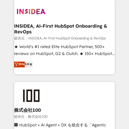
INSIDEA, AI-First HubSpot Onboarding &
RevOps
提供元：INSIDEA, AI-First HubSpot Onboarding & RevOps
★ World's #1 rated Elite HubSpot Partner, 500+
reviews on HubSpot, G2 & Clutch. ★ 150+ HubSpot
Certified Experts & Trainers across the team ★
Elite
5.0
1,500+ implementations across five continents ★ AI-
First, RevOps-led, Onboarding obsessed ★
Company of the Year 2024/25 INSIDEA helps
growing companies turn HubSpot into a revenue
engine. We onboard your team, migrate your data,
and build AI-powered workflows that drive adoption
from week one, in your time zone. What we do ➤
株式会社100
Onboarding: Live in weeks, with workflows built
提供元：株式会社100
around your business, not a template. ➤ Migration:
🏢 HubSpot × AI Agent × DX を統合する「Agentic