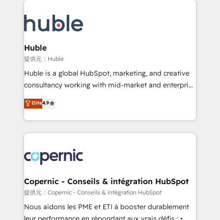
Migrate | seamlessly off your old CRM onto a clean
we don’t do the work for you; we help you build the
new HubSpot portal with Advanced Website and
skills, processes, and internal team you need to
CRM Migrations using our in-house "HubScrub" Tool.
attract the right buyers, close deals faster, and grow
without outside dependencies. You’ll learn how to: •
Huble
Set up, audit, and organize your HubSpot portal •
提供元：Huble
Get your sales team fully using HubSpot • Track
Huble is a global HubSpot, marketing, and creative
pipeline and revenue across the entire buyer journey
consultancy working with mid-market and enterprise
• Build an in-house marketing team that drives
businesses. We go beyond implementation, shaping
Elite
4.9
growth • Create content and videos that attract
the strategy, processes, and teams that turn
buyers • Use AI to scale smarter Our coaching-led
HubSpot into a genuine growth engine. Named
approach works best for companies that are done
HubSpot's Global Partner of the Year in 2024,
with outsourcing and ready to build something that
consistently ranked among their top 5 partners
lasts. So if you're ready to become the most trusted
worldwide, and with over 15 years in the ecosystem,
voice in your market, let’s talk.
Huble has built a track record that speaks for itself.
One company, one operating model, delivering
Copernic - Conseils & intégration HubSpot
across offices and consulting teams in the UK, USA,
提供元：Copernic - Conseils & intégration HubSpot
Canada, Germany, France, Belgium, Singapore, and
Nous aidons les PME et ETI à booster durablement
South Africa. Certified compliant with ISO/IEC
leur performance en répondant aux vrais défis : •