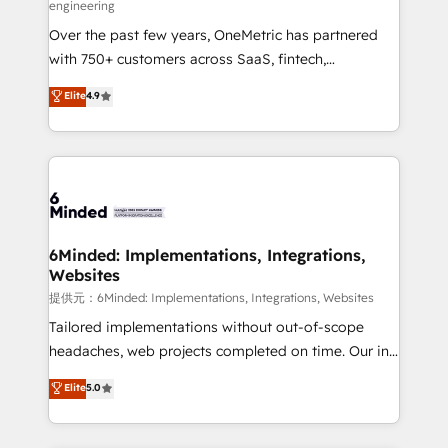
engineering
HubSpot Partner since 2012 • 2022 EMEA Impact
Over the past few years, OneMetric has partnered
Award: Best Integration • 150+ successful HubSpot
with 750+ customers across SaaS, fintech,
projects • Clients in 30+ industries • Proprietary
healthcare, real estate, and other industries. With
technology for integrations • Multilingual team:
Elite
4.9
150+ HubSpot-certified experts, we deliver scalable
English, Spanish, Portuguese & Italian 👉 Grow
solutions to complex GTM and RevOps challenges.
smarter with AI and HubSpot.
Our Expertise 🔹 Onboarding & Implementation:
Accredited HubSpot Partner, ensuring smooth setup
tailored to your GTM motion. 🔹 Migrations:
Accredited HubSpot Partner, ensuring migration
from other CRMs to HubSpot without data loss or
6Minded: Implementations, Integrations,
Websites
downtime. 🔹 RevOps Strategy: Align teams,
processes, and data to drive revenue efficiency. 🔹
提供元：6Minded: Implementations, Integrations, Websites
Integrations: Connect HubSpot with your tech stack
Tailored implementations without out-of-scope
for better adoption. 🔹 Custom Solutions: Build
headaches, web projects completed on time. Our in-
tailored apps, workflows, and configurations. We are
house team of certified CRM architects, experts,
Elite
5.0
SOC 2 Type II and ISO 27001 certified, reinforcing
developers, designers, and marketers handles all
our commitment to data security and compliance. At
aspects of your HubSpot. ✨ 400+ global clients ✨
OneMetric, we help revenue teams focus on the
100+ seamless migrations from 15+ different CRMs