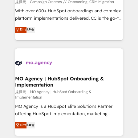
you like support in deploying your inbound
提供元：Campaign Creators // Onboarding, CRM Migration
marketing strategy? We'll provide support tailored
With over 600+ HubSpot onboardings and complex
to your needs and sales objectives. With 125+
platform implementations delivered, CC is the go-to
certifications, we are part of the most certified
Elite Solutions Partner for businesses ready to
Elite
4.9
Canadian agencies, and we both hold Onboarding
migrate, replatform, and scale smarter. We specialize
Accreditations. Based in Canada (coast to coast), our
in high-impact CRM and CMS migrations and
services are offered in both English & French.
onboarding from platforms like Salesforce, NetSuite,
Zoho, Pardot, Marketo, Microsoft Dynamics, Wix,
WordPress and legacy CRMs, turning fragmented
systems into unified, growth-ready HubSpot
architectures that accelerate revenue operations and
MO Agency | HubSpot Onboarding &
Implementation
performance. - Multi-object CRM migration, cleanup,
and implementation. - Pre-built and custom
提供元：MO Agency | HubSpot Onboarding &
Implementation
integrations across your full tech stack. - Custom
MO Agency is a HubSpot Elite Solutions Partner
object setup, CMS builds, and full-funnel automation.
offering HubSpot implementation, marketing
- Dashboards, lifecycle campaigns, and lead
automation, CRM and RevOps consulting, B2B SEO,
nurturing sequences. - Cross-hub setup across
Elite
5.0
paid media, content marketing, AEO and GEO (AI
Marketing, Sales, Operations, and Service Hubs. -
search optimisation), and HubSpot Content Hub and
Ongoing optimization, managed support, and