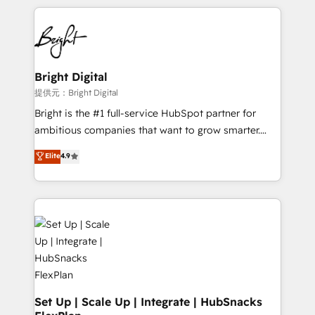
Growth-Driven Design Agency of the Year 🏆2015
automation, integration, and AI innovation to deliver
Became the 5th Agency to reach Diamond 🏆2014
lasting impact. We specialize in: • Turnkey and end-
HubSpot COS Performance Award 🏆2014 HubSpot
to-end HubSpot implementations • Onboarding for
COS Design Award 🏆2013 HubSpot Marketplace
Sales, Service, Marketing & Content Hubs • AI voice
Provider of the Year 🏆2011 Became a HubSpot
and chat agents, predictive automation, and smart
Bright Digital
Partner 📆Founded in 1997
workflows • Salesforce + HubSpot integration •
提供元：Bright Digital
RevOps and AI-driven sales enablement • Website
Bright is the #1 full-service HubSpot partner for
design and CMS development • ERP integration: SAP,
ambitious companies that want to grow smarter.
NetSuite, Microsoft Dynamics, … • Data cleansing
From HubSpot onboarding, to training, from
Elite
4.9
and CRM migration from any platform •
developing a new website to lead generation and
Client/member portals built on HubSpot • Custom
digital marketing; we do it all (and with great
and complex integrations: SAM.gov, GovWin,
results)! In short, our services include: - HubSpot
QuickBooks, PandaDoc, ClickUp, Shopify, Mapsly,
consultancy: onboarding, training, data migration -
WooCommerce, BuilderTrend, and more Experience
HubSpot development: websites, custom modules,
the difference — reach out to see how AI + HubSpot
integrations - Marketing & sales solutions: digital
can transform your business.
marketing, advertising, campaigns, content and
design We connect people, data and technology to
improve customer experiences. With our bright
Set Up | Scale Up | Integrate | HubSnacks