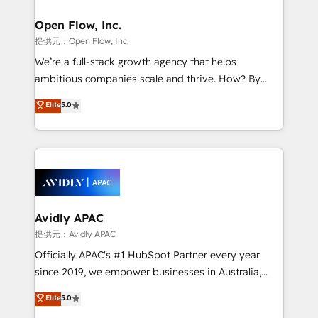
Brussels, Munich "München", Cologne "Köln", Paris
and Amsterdam. Elixir is a first mover and leader
Open Flow, Inc.
when it comes to HubSpot sales and service
提供元：Open Flow, Inc.
implementations, highly renowned for our business
We’re a full-stack growth agency that helps
acumen, process (re-)design experience and a
ambitious companies scale and thrive. How? By
massive amount of success stories in this area. We
upgrading and streamlining every single revenue-
Elite
5.0
integrate HubSpot with complex solutions like SAP,
generating aspect of your business. We’re proud
MicroSoft, custom solutions,... Our company also has
HubSpot Elite Solutions Partners and devout CRM
strong experience with HubSpot CRM extension,
nerds who can harness HubSpot’s custom digital
mobile apps for Field Service Management and
tools to improve each touchpoint of your customer
Retail execution, CPQ, customer portals and
experience. Working hand-in-hand with your team,
HubSpot CMS developments. And we're champions
we’ll assemble a RevOps machine that drives more
when it comes to complex data migrations.
traffic, generates better leads and crushes your
Avidly APAC
revenue goals. We've worked with thousands of
提供元：Avidly APAC
HubSpot customers and we'd love to work with you
Officially APAC's #1 HubSpot Partner every year
too! Clients come to us for: Advanced CRM solutions
since 2019, we empower businesses in Australia,
System Integrations both Custom and Native to
New Zealand, and globally to realise their full
Elite
5.0
HubSpot Data System Migrations between systems
potential through enterprise HubSpot CRM
to HubSpot New lead generation strategies Time-