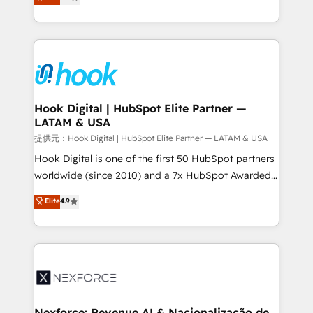
HubSpot partners 🔄 Top 5% globally in client
tailored solutions that drive results by leveraging
retention 📅 8+ years of consistent results since 2017
HubSpot’s platform and data to fuel success.
Who We Serve Revenue teams, marketing leaders,
Technical Solutions: - HubSpot Technical Consulting -
and sales ops at mid-market companies ready to
HubSpot CRM Implementation - HubSpot
move beyond spreadsheets into unified systems
Onboarding - Data Migration & Integrations -
that drive real business results.
Technical Audit & Optimization Strategic Solutions: -
Revenue Operations - Inbound Marketing -
Hook Digital | HubSpot Elite Partner —
LATAM & USA
Outbound Marketing - HubSpot CMS Website
Design & Development We empower our clients to
提供元：Hook Digital | HubSpot Elite Partner — LATAM & USA
reach their full potential by providing transparent,
Hook Digital is one of the first 50 HubSpot partners
relationship-driven support. With over 300 HubSpot
worldwide (since 2010) and a 7x HubSpot Awarded
certifications and accreditations, we deliver both the
Elite Partner. With 500+ projects across the U.S.,
Elite
4.9
technical know-how and strategic guidance you
Brazil, and LATAM, we combine global expertise with
need to succeed.
regional experience. Today, we are Brazil’s largest
HubSpot Elite Partner—trusted by companies across
the Americas to scale smarter. ⚙️ CRM
Implementation & Migration Onboarding across all
Hubs, plus migrations from Salesforce, Pipedrive, RD
Station, Freshdesk, Intercom, and more. Custom
Nexforce: Revenue AI & Nacionalização de