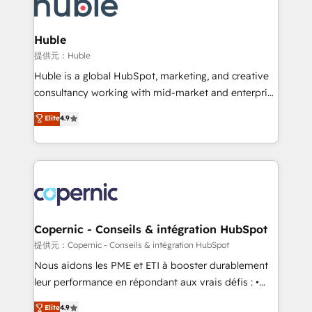
skills, processes, and internal team you need to
CRM Migrations using our in-house "HubScrub" Tool.
attract the right buyers, close deals faster, and grow
without outside dependencies. You’ll learn how to: •
Huble
Set up, audit, and organize your HubSpot portal •
提供元：Huble
Get your sales team fully using HubSpot • Track
Huble is a global HubSpot, marketing, and creative
pipeline and revenue across the entire buyer journey
consultancy working with mid-market and enterprise
• Build an in-house marketing team that drives
businesses. We go beyond implementation, shaping
Elite
4.9
growth • Create content and videos that attract
the strategy, processes, and teams that turn
buyers • Use AI to scale smarter Our coaching-led
HubSpot into a genuine growth engine. Named
approach works best for companies that are done
HubSpot's Global Partner of the Year in 2024,
with outsourcing and ready to build something that
consistently ranked among their top 5 partners
lasts. So if you're ready to become the most trusted
worldwide, and with over 15 years in the ecosystem,
voice in your market, let’s talk.
Huble has built a track record that speaks for itself.
One company, one operating model, delivering
Copernic - Conseils & intégration HubSpot
across offices and consulting teams in the UK, USA,
提供元：Copernic - Conseils & intégration HubSpot
Canada, Germany, France, Belgium, Singapore, and
Nous aidons les PME et ETI à booster durablement
South Africa. Certified compliant with ISO/IEC
leur performance en répondant aux vrais défis : •
27001:2022 and ISO 9001:2015 across all seven
Intégration de HubSpot avec d’autres outils (ERP,
Elite
4.9
international offices and 175+ employees.