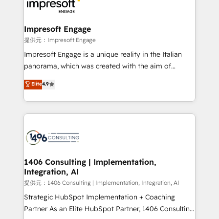
and—most importantly—simple. That’s why we lean
you grow faster, smarter, and with impact.
into bold ideas and shape them into thoughtful
products and strategies that actually make a
Impresoft Engage
difference.
提供元：Impresoft Engage
Impresoft Engage is a unique reality in the Italian
panorama, which was created with the aim of
putting Customer Experience at the center by
Elite
4.9
creating digital environments capable of integrating
people, processes and data. We offer the best
digital solutions on the market, ranging from CRM
processes and technologies to digital strategy, from
marketing automation to online and offline sales
processes through Customer Service Management,
allowing companies to optimize processes and meet
1406 Consulting | Implementation,
Integration, AI
the needs of the customer. We are part of Impresoft
Group, a group of specialized and complementary
提供元：1406 Consulting | Implementation, Integration, AI
companies that divide their offer into 4
Strategic HubSpot Implementation + Coaching
Competence Centers: Smart Manufacturing,
Partner As an Elite HubSpot Partner, 1406 Consulting
Customer First, Enabling Technologies & Security.