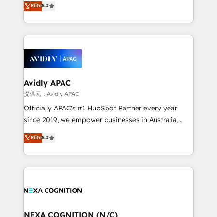
Elite
5.0
integrate HubSpot with complex solutions like SAP,
generating aspect of your business. We’re proud
MicroSoft, custom solutions,... Our company also has
HubSpot Elite Solutions Partners and devout CRM
strong experience with HubSpot CRM extension,
nerds who can harness HubSpot’s custom digital
mobile apps for Field Service Management and
tools to improve each touchpoint of your customer
Retail execution, CPQ, customer portals and
experience. Working hand-in-hand with your team,
HubSpot CMS developments. And we're champions
we’ll assemble a RevOps machine that drives more
when it comes to complex data migrations.
traffic, generates better leads and crushes your
Avidly APAC
revenue goals. We've worked with thousands of
提供元：Avidly APAC
HubSpot customers and we'd love to work with you
Officially APAC's #1 HubSpot Partner every year
too! Clients come to us for: Advanced CRM solutions
since 2019, we empower businesses in Australia,
System Integrations both Custom and Native to
New Zealand, and globally to realise their full
Elite
5.0
HubSpot Data System Migrations between systems
potential through enterprise HubSpot CRM
to HubSpot New lead generation strategies Time-
implementation. And we deliver best practice across
saving automations Fresh growth campaigns Robust
the whole HubSpot platform, covering marketing,
help desk Unified revenue operations Dynamic
sales, service, CMS and integrations. We work with
website development Award-winning creative
all businesses, from start-up to Enterprise, and have
design We live and breathe HubSpot and are ready
delivered the largest HubSpot implementations in
to take on real challenges!
the world. Our human approach to digital
NEXA COGNITION (N/C)