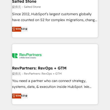
we turn complexity into clarity, human at global
Salted Stone
scale. 🏆 HubSpot’s CEO called us “the partner of the
提供元：Salted Stone
future.” Others agree it is proof of trust built through
Since 2012, HubSpot’s largest customers globally
measurable impact.
have counted on S2 for complex migrations, change
management, systems integration, and creative
Elite
5.0
solutions that deliver measurable impact and
transform brand experiences As one of the few full-
service creative agencies in the HubSpot
ecosystem, we blend strategy, technology, & award-
winning design to build scalable, globally
regionalized HubSpot websites, integrated
marketing campaigns, & RevOps frameworks that
RevPartners: RevOps + GTM
fuel long-term success We connect the entire
提供元：RevPartners: RevOps + GTM
customer lifecycle through seamless integrations,
You need a partner who can connect strategy,
ensure long-term adoption with change-
systems, data, & execution inside HubSpot. We
management programs, and align marketing, sales,
bridge the gap where most agencies fall short by
Elite
5.0
and service to drive sustainable growth With 6 key
combining GTM strategy with technical execution to
HubSpot accreditations and experience across
solve the right problem with the right solution. As the
hundreds of organizations in dozens of industries,