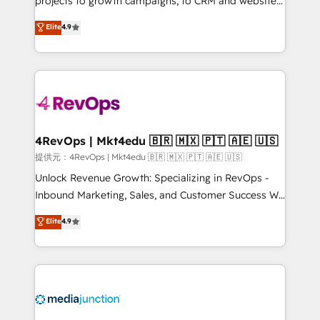
projects to growth campaigns, to CRM and websites.
HubSpot experts backed by over 10+ years of
Hire an agency that's experienced in every inch of
Elite
4.9
HubSpot experience ✔️Flexible pricing models —
HubSpot and willing to work hand-in-hand with your
Hourly-fee (assigned one Dedicated HubSpot
team to simplify the complex and build a better
Admin); Monthly-fee (HubSpot Admin + Project
experience for your team and customers.
Manager); and Fixed Project Cost (as per
requirement). ✔️Helped over 25,000+ customers so
far with our HubSpot solutions. ✔️Bespoke apps &
on-demand bundle services. Connect with us today!
4RevOps | Mkt4edu 🇧🇷 🇲🇽 🇵🇹 🇦🇪 🇺🇸
提供元：4RevOps | Mkt4edu 🇧🇷 🇲🇽 🇵🇹 🇦🇪 🇺🇸
Unlock Revenue Growth: Specializing in RevOps -
Inbound Marketing, Sales, and Customer Success We
specialize in driving revenue growth for companies
Elite
4.9
across industries through tailored marketing, sales,
and customer success strategies, utilizing RevOps
methodologies. As Latin America's largest HubSpot
partner and a global leader in education market, we
offer unparalleled insights. Operating in five
countries—Brazil, UAE (Abu Dhabi/Dubai/Sharjah),