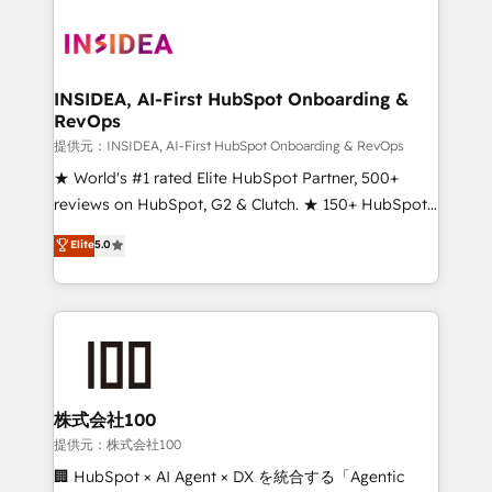
INSIDEA, AI-First HubSpot Onboarding &
RevOps
提供元：INSIDEA, AI-First HubSpot Onboarding & RevOps
★ World's #1 rated Elite HubSpot Partner, 500+
reviews on HubSpot, G2 & Clutch. ★ 150+ HubSpot
Certified Experts & Trainers across the team ★
Elite
5.0
1,500+ implementations across five continents ★ AI-
First, RevOps-led, Onboarding obsessed ★
Company of the Year 2024/25 INSIDEA helps
growing companies turn HubSpot into a revenue
engine. We onboard your team, migrate your data,
and build AI-powered workflows that drive adoption
from week one, in your time zone. What we do ➤
株式会社100
Onboarding: Live in weeks, with workflows built
提供元：株式会社100
around your business, not a template. ➤ Migration:
🏢 HubSpot × AI Agent × DX を統合する「Agentic