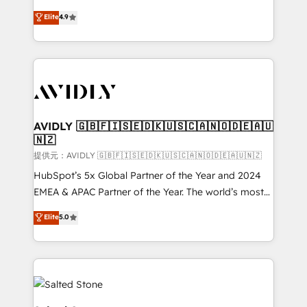
Strategy: Activate Breeze Agents, configure HubSpot
North America. Avec plus de 115 experts en
Elite
4.9
AI, & maximize AEO with tailored AI services. 🧩
marketing automation, Growth, Revops, CRM et
Integrations: Extend HubSpot with custom
webdesign. Markentive is both a consulting firm, a
integrations, hosting, & maintenance.
digital agency and an integrator. With over 115
experts in marketing automation, growth, revops,
CRM and webdesign (We focus on EMEA - USA
customers).
AVIDLY 🇬🇧🇫🇮🇸🇪🇩🇰🇺🇸🇨🇦🇳🇴🇩🇪🇦🇺
🇳🇿
提供元：AVIDLY 🇬🇧🇫🇮🇸🇪🇩🇰🇺🇸🇨🇦🇳🇴🇩🇪🇦🇺🇳🇿
HubSpot’s 5x Global Partner of the Year and 2024
EMEA & APAC Partner of the Year. The world’s most
experienced and fully accredited HubSpot Solutions
Elite
5.0
Partner. 🚀 With 2,750+ HubSpot projects delivered
and 370+ specialists across EMEA, APAC and NAM,
we de-risk complex CRM programmes and
accelerate ROI across every HubSpot Hub. 🧭 From
multi-region migrations to AI-powered automation,