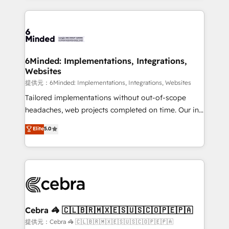
Our Expertise 🔹 Onboarding & Implementation:
Accredited HubSpot Partner, ensuring smooth setup
tailored to your GTM motion. 🔹 Migrations:
Accredited HubSpot Partner, ensuring migration
from other CRMs to HubSpot without data loss or
6Minded: Implementations, Integrations,
Websites
downtime. 🔹 RevOps Strategy: Align teams,
processes, and data to drive revenue efficiency. 🔹
提供元：6Minded: Implementations, Integrations, Websites
Integrations: Connect HubSpot with your tech stack
Tailored implementations without out-of-scope
for better adoption. 🔹 Custom Solutions: Build
headaches, web projects completed on time. Our in-
tailored apps, workflows, and configurations. We are
house team of certified CRM architects, experts,
Elite
5.0
SOC 2 Type II and ISO 27001 certified, reinforcing
developers, designers, and marketers handles all
our commitment to data security and compliance. At
aspects of your HubSpot. ✨ 400+ global clients ✨
OneMetric, we help revenue teams focus on the
100+ seamless migrations from 15+ different CRMs
OneMetric that matters most: revenue.
✨ 100,000+ hours in HubSpot projects, 75+ full Hub
implementations, and 5,000+ pages ✨ CS: Clients
generating 7-digit MRR from inbound campaigns ✨
CS: 245% organic growth & +751% new visitors for a
Cebra 🦓 🇨🇱🇧🇷🇲🇽🇪🇸🇺🇸🇨🇴🇵🇪🇵🇦
full-funnel HubSpot project ✨ CS: 415% conversion
提供元：Cebra 🦓 🇨🇱🇧🇷🇲🇽🇪🇸🇺🇸🇨🇴🇵🇪🇵🇦