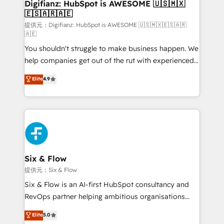
Transformation / Web Development • RevOps &
Digifianz: HubSpot is AWESOME 🇺🇸🇲🇽
🇪🇸🇦🇷🇦🇪
Sales Consulting • Marketing Automation What
makes us different? 🚀 Top 0.5% of global HubSpot
提供元：Digifianz: HubSpot is AWESOME 🇺🇸🇲🇽🇪🇸🇦🇷
🇦🇪
agencies ⚙️ The strongest technical ability and
You shouldn't struggle to make business happen. We
integration capabilities 💼 Consultative, long-term
help companies get out of the rut with experienced,
partners who will embed ourselves into your
process-oriented teams implementing HubSpot
business, processes and systems 🏢 We specialise in
Elite
4.9
Marketing, Sales, Service, CMS and Operations Hub,
working with mid-market and enterprise
so selling and actually engaging with your customers
organisations, global organisations and those with
feels easy and pain-free. We are a top ranked
complex use cases 🏆 CRM Implementation,
HubSpot Elite Partner, winner of Rookie of the Year
Platform Enablement, Custom Integration and
and Customer First Awards, 4.9/5 rating in HubSpot
Onboarding Accredited 🔐 ISO27001 & ISO9001
Reviews and 4.9/5 rating in Clutch Reviews. Digifianz
Certified
helps the following industries: logistics & 3PL, home
Six & Flow
improvement & construction, branding and
提供元：Six & Flow
commercialization, real estate, health, education,
Six & Flow is an AI-first HubSpot consultancy and
SaaS, Software Dev & IT and consulting, make the
RevOps partner helping ambitious organisations
most out of their HubSpot experience operating in
grow with clarity, confidence, and intelligence.
Elite
5.0
the United States, EU, UAE, Mexico and Latin
Operating across the UK, Netherlands, Ireland, and