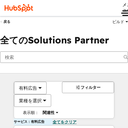
メ
ュ
ビルド
戻る
全てのSolutions Partner
フィルター
有料広告
業種を選択
表示順：
関連性
サービス：有料広告
全てをクリア