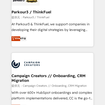
automation, and revenue intelligence to help
companies scale faster and smarter. 🔹 BOOMS:
Parkour3 / ThinkFuel
Demand generation for all your buyers With BOOMS,
提供元：Parkour3 / ThinkFuel
you invest in 100% of your buyers, accelerating your
At Parkour3 & ThinkFuel, we support companies in
growth and positioning yourself as an undisputed
developing their digital strategies by leveraging
leader. 🔹 BOOST: Optimize your digital
technologies and automating their marketing and
Elite
4.9
transformation process A methodology designed to
sales processes to generate growth. Our offer spans
implement HubSpot effectively and optimize your
from Strategy to Operations. We specialize in CRM
digital processes. 🔹 Trusted by Industry Leaders
onboarding and implementation, web design, sales
With an average rating of 4.9/5 and a proven track
& marketing automation, and digital marketing. With
record of business transformation, our growth-first
extensive experience working with tech companies
approach has helped brands dominate their
and manufacturers since 2002, we are committed to
markets.
empowering our clients and developing their
Campaign Creators // Onboarding, CRM
Migration
autonomy. Get to grips with HubSpot through
guided implementation and seamless integration of
提供元：Campaign Creators // Onboarding, CRM Migration
the CRM platform into your digital ecosystem. Would
With over 600+ HubSpot onboardings and complex
you like support in deploying your inbound
platform implementations delivered, CC is the go-to
marketing strategy? We'll provide support tailored
Elite Solutions Partner for businesses ready to