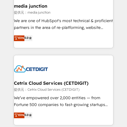
Mexico, USA, and Portugal—we've executed over a
media junction
hundred successful operations. Our approach,
提供元：media junction
rooted in RevOps principles, integrates analysis,
We are one of HubSpot's most technical & proficient
training, planning, and qualification. Leveraging
partners in the area of re-platforming, website
technology, data analytics, CRM optimization, and
design & development. We specialize in multi-hub
Elite
5.0
inbound marketing tactics, we focus on
implementations for mid-market & enterprise
understanding, nurturing, and converting leads.
companies. We are woman-owned, powered by
Partner with us to unlock your business's full
coffee, and we ❤️ dogs. We produce award-winning
potential and achieve sustained growth in today's
work for our clients. 🏆2023 Technical Expertise
competitive market.
Impact Award 🏆2022 Technical Expertise Impact
Award 🏆2022 Platform Migration Excellence Impact
Award 🏆2020 Elite Solutions Partner 🏆2019
Cetrix Cloud Services (CETDIGIT)
Integrations HubSpot Impact Award 🏆2019
提供元：Cetrix Cloud Services (CETDIGIT)
Marketing Enablement HubSpot Impact Award 🏆
We’ve empowered over 2,000 entities — from
2018 Website Design HubSpot Impact Award 🏆2017
Fortune 500 companies to fast-growing startups
Website Design HubSpot Impact Award 🏆2016
and nonprofits — to streamline operations, scale
Elite
5.0
Growth-Driven Design Agency of the Year 🏆2016
revenue, and unlock the full potential of HubSpot.
Sales Enablement HubSpot Impact Award 🏆2015
With deep technical and industry expertise, we fuse