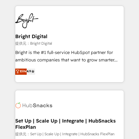
Growth-Driven Design Agency of the Year 🏆2015
automation, integration, and AI innovation to deliver
Became the 5th Agency to reach Diamond 🏆2014
lasting impact. We specialize in: • Turnkey and end-
HubSpot COS Performance Award 🏆2014 HubSpot
to-end HubSpot implementations • Onboarding for
COS Design Award 🏆2013 HubSpot Marketplace
Sales, Service, Marketing & Content Hubs • AI voice
Provider of the Year 🏆2011 Became a HubSpot
and chat agents, predictive automation, and smart
Bright Digital
Partner 📆Founded in 1997
workflows • Salesforce + HubSpot integration •
提供元：Bright Digital
RevOps and AI-driven sales enablement • Website
Bright is the #1 full-service HubSpot partner for
design and CMS development • ERP integration: SAP,
ambitious companies that want to grow smarter.
NetSuite, Microsoft Dynamics, … • Data cleansing
From HubSpot onboarding, to training, from
Elite
4.9
and CRM migration from any platform •
developing a new website to lead generation and
Client/member portals built on HubSpot • Custom
digital marketing; we do it all (and with great
and complex integrations: SAM.gov, GovWin,
results)! In short, our services include: - HubSpot
QuickBooks, PandaDoc, ClickUp, Shopify, Mapsly,
consultancy: onboarding, training, data migration -
WooCommerce, BuilderTrend, and more Experience
HubSpot development: websites, custom modules,
the difference — reach out to see how AI + HubSpot
integrations - Marketing & sales solutions: digital
can transform your business.
marketing, advertising, campaigns, content and
Set Up | Scale Up | Integrate | HubSnacks
FlexPlan
design We connect people, data and technology to
improve customer experiences. With our bright
提供元：Set Up | Scale Up | Integrate | HubSnacks FlexPlan