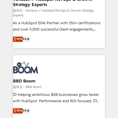
Strategy Experts
pour aligner les équipes marketing, commerciales et
support client (data migration, synchronisation API,
提供元：Vonazon ⚡ HubSpot RevOps & Growth Strategy
Experts
audit et maintenance) ➤ La création de sites internet
As a HubSpot Elite Partner with 150+ certifications
de conversion qui transforment les visiteurs en
and over 5,000 successful client engagements,
opportunités d'affaires ➤ La mise en place de
Vonazon turns marketing complexity into
stratégies d'acquisition marketing (SEO, SEA,
Elite
5.0
measurable, scalable growth. From onboarding to
inbound, automatisation marketing, ABM, IA,
enterprise-grade campaigns, our in-house team
emailing) Informations clés : - 10 ans d'expérience -
builds scalable strategies that drive long-term
100+ intégrations CRM HubSpot réussies - 40
revenue. ⚙️ HubSpot Integration & Optimization •
experts conseil - 150 certifications HubSpot
Seamless CRM, CMS, and automation setup •
cumulées
Complex platform migrations and data cleanups •
Custom APIs and third-party integrations 📈 End-to-
BBD Boom
End Revenue Acceleration • Lifecycle marketing and
提供元：BBD Boom
pipeline growth programs • Sales enablement tools
💥 Helping ambitious B2B businesses grow faster
and CRM optimization • Retention strategies with
with HubSpot. Performance and ROI focused. 💥
customer journey mapping 🏅 Elite-Level HubSpot
BBD Boom is the HubSpot partner that can help you
Elite
5.0
Execution • 750+ onboardings and 2,000+
to HubSpot Better. We work with your teams to
implementations • Deep expertise across marketing,