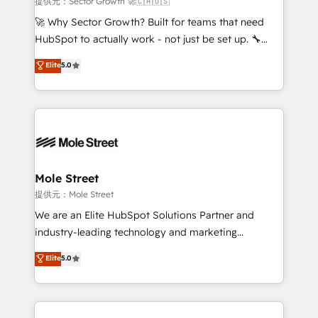
提供元：Sector Growth 🚀🇨🇦🇺🇸
with good people' and have worked with incredible
🚀 Why Sector Growth? Built for teams that need
brands. You can see some of them on our website,
HubSpot to actually work - not just be set up. 🔧
along with plenty of case studies.
HubSpot Experts: Onboarding, migrations,
Elite
5.0
automation, and training built for adoption. ⚡ Highly
Technical Execution: ERP, EMR and Custom
Integrations; complex builds delivered in weeks, not
months. 🤖 AI Consulting & Agents: AI-powered
workflows; automation agents; process optimization
inside HubSpot. 🏆 Industry Experience: 🏥
Healthcare: HIPAA implementations; secure data
Mole Street
workflows 💼 Financial Services: compliant
提供元：Mole Street
workflows; audit-ready reporting ⚖️ Legal: client
We are an Elite HubSpot Solutions Partner and
intake; pipeline and document workflows 🛒 E-
industry-leading technology and marketing
Commerce: Shopify, WooCommerce; lifecycle and
consultancy. Our focus is on enterprise and mid-
Elite
5.0
revenue automation 🏢 Real Estate: deal pipelines;
market B2B companies globally that want a strategic
portfolio and lifecycle management 🏭
approach to execute their goals through creative
Manufacturing: ERP integrations; operational
applications of our solutions; Technical HubSpot
alignment 🛡️ Compliance & Data Considerations:
Consulting, Content Marketing, Growth-Driven