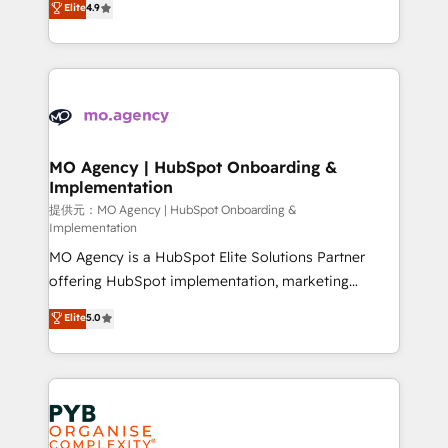
Elite
4.9
to your needs and sales objectives. With 125+
migrate, replatform, and scale smarter. We specialize
certifications, we are part of the most certified
in high-impact CRM and CMS migrations and
Canadian agencies, and we both hold Onboarding
onboarding from platforms like Salesforce, NetSuite,
Accreditations. Based in Canada (coast to coast), our
Zoho, Pardot, Marketo, Microsoft Dynamics, Wix,
services are offered in both English & French.
WordPress and legacy CRMs, turning fragmented
systems into unified, growth-ready HubSpot
architectures that accelerate revenue operations and
MO Agency | HubSpot Onboarding &
Implementation
performance. - Multi-object CRM migration, cleanup,
and implementation. - Pre-built and custom
提供元：MO Agency | HubSpot Onboarding &
Implementation
integrations across your full tech stack. - Custom
MO Agency is a HubSpot Elite Solutions Partner
object setup, CMS builds, and full-funnel automation.
offering HubSpot implementation, marketing
- Dashboards, lifecycle campaigns, and lead
automation, CRM and RevOps consulting, B2B SEO,
nurturing sequences. - Cross-hub setup across
Elite
5.0
paid media, content marketing, AEO and GEO (AI
Marketing, Sales, Operations, and Service Hubs. -
search optimisation), and HubSpot Content Hub and
Ongoing optimization, managed support, and
WordPress development. We work with enterprise
scalable retainers. Let’s make HubSpot your most
and growth-led companies across technology,
powerful growth engine. Built to convert, scale, and
professional services, financial services and
drive results.