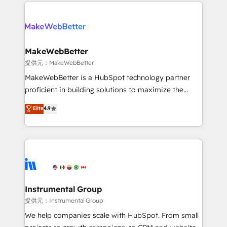
only firm in the world to hold Elite Partner
there’s a good chance one of our globally integrated
Accreditations with both HubSpot and Clay, our
teams has worked with clients just like you Let’s
clients gain a unique advantage in CRM architecture,
explore whether S2 is the partner you’ve been
pipeline generation, data intelligence, and go-to-
looking for...and get your next big initiative moving!
market execution. Why B2B Businesses Choose RP: -
MakeWebBetter
Secure: Soc2 compliant 🛡️ - Pricing: Implementations
提供元：MakeWebBetter
starting at $1,5k 💵 - Speed: Launch in 14 days ⚡ -
MakeWebBetter is a HubSpot technology partner
Global: 75+ RPers across five continents 🌐 - Scale:
proficient in building solutions to maximize the
Largest organically grown & fastest tiering Elite
operational efficiency of HubSpot. The fastest-
Elite
4.9
HubSpot Partner 🪴 - Sales Hub: More
growing tech-enabler & facilitator, MakeWebBetter,
implementations than any other Partner 💻 -
hands you the blend of HubSpot expertise &
Migrations: We convert Salesforce addicts to
eminent solutions & integrations. Trust us to
HubSpot evangelists 🧡 Don't hire a marketing
streamline your HubSpot experience. 🚀HubSpot
agency for an Ops problem. Don't hire a technical
Elite Partners with 10+ years of HubSpot experience
agency for a growth problem. Hire a partner built to
🤝HubSpot Premier Integration partner 🤝Google
solve both.
Premier Partner 2023 🌟5 HubSpot Accreditations 🌟
Instrumental Group
Won HubSpot Theme Challenge 2021 🌟INBOUND’19
提供元：Instrumental Group
HubSpot Rising Star Why us? Harnessing the full
We help companies scale with HubSpot. From small
potential of the powerful HubSpot CRM. ✔️A team of