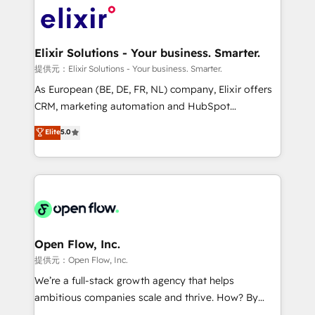
HIPAA-aware; CASL-compliant; GDPR-ready
Design, Migrations + Integrations. Mole Street’s
implementations where required 💡 Why 500+
mission is empowering others to realize their
Clients Choose Us: Elite Partner; technical, fast, and
greatness, which is achieved through creating
Elixir Solutions - Your business. Smarter.
built to scale.
absolute clarity, derived from a well-defined
提供元：Elixir Solutions - Your business. Smarter.
strategy, executed well, and reported on with clear
As European (BE, DE, FR, NL) company, Elixir offers
results. The culture is driven by core values; Joy, Grit,
CRM, marketing automation and HubSpot
Accountability, Curiosity, Authenticity, Growth
integration products and services to mid-market
Elite
5.0
Mindedness, and Clarity. We are driven to win for the
and enterprise customers. We ensure that your sales,
collective good of the company and its clientele, and
service and marketing department operates in the
dedicated to breaking the mold from the agency of
most effective way, while at the same time
the past into the consultancy of the future. Great
leveraging your commercial data for a fully
things are happening.
integrated buyers journey. Elixir is located in
Brussels, Munich "München", Cologne "Köln", Paris
and Amsterdam. Elixir is a first mover and leader
Open Flow, Inc.
when it comes to HubSpot sales and service
提供元：Open Flow, Inc.
implementations, highly renowned for our business
We’re a full-stack growth agency that helps
acumen, process (re-)design experience and a
ambitious companies scale and thrive. How? By
massive amount of success stories in this area. We
upgrading and streamlining every single revenue-