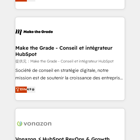
téléphonie, etc.) • Alignement des équipes grâce à un
outil et des données partagées • Amélioration de la
collecte et de l’analyse des données pour des
décisions éclairées • Optimisation de l’efficacité et
de la productivité des équipes Notre équipe de 30
consultants certifiés HubSpot aborde chaque projet
avec un engagement total, alignant processus
Make the Grade - Conseil et intégrateur
HubSpot
métiers et technologie, et guidant vos équipes à
travers le changement, tout en centrant vos objectifs
提供元：Make the Grade - Conseil et intégrateur HubSpot
d’entreprise. Grâce à une méthodologie éprouvée
Société de conseil en stratégie digitale, notre
auprès de plus de 400 clients, nous comprenons
mission est de soutenir la croissance des entreprises
rapidement vos enjeux et intégrons parfaitement
B2B à travers l’acquisition de nouveaux clients,
Elite
4.9
HubSpot dans votre organisation. Pour toute
l'intégration CRM et le développement des revenus
question technique ou besoin de structuration de
auprès de vos comptes existants. En France et à
votre projet HubSpot, contactez notre équipe pour
l'international, nous travaillons avec des ETI
un échange dédié.
ambitieuses, des grands groupes voulant aller au-
delà d’une simple transformation digitale et des
startups florissantes. Nos 3 grandes expertises sont :
➤ L’intégration de CRM et de méthodologie RevOps
Vonazon ⚡ HubSpot RevOps & Growth