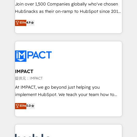
people, exciting ideas and can-do mentality, we
Join over 1,500 Companies globally who've chosen
ensure revenue growth on a daily basis. So tell us
HubSnacks as their on-ramp to HubSpot since 2014
your challenge; our passionate and growth driven
Simple pay-as-you-go plans that accelerate value...
Elite
4.9
team of 100+ experts is ready for you! Driving digital
1️⃣ Set Up | Onboarding New or Check-fixing existing
growth | www.brightdigital.com
HubSpot portals 2️⃣ Scale Up | 100% HubSpot Task
Execution... Global 24/7 ... All Experts 3️⃣ Integrate |
your entire Tech Stack with Custom Integrations
Slash months from your API Integration project... ⬅️
Click "Contact Business" ⬅️ to access 150+ Kickstart
Integration templates that put HubSpot in the center
IMPACT
of your tech stack, syncing... 🛍️ Shopify or
提供元：IMPACT
WooCommerce 💲 Stripe or Paypal 💰 Sage or
At IMPACT, we go beyond just helping you
Netsuite 🤖 Google or Microsoft ✍️ DocuSign or
implement HubSpot. We teach your team how to
PandaDoc 🌐 Avalara or Quaderno HubSnacks holds
master it. As the creators of the Endless Customers
Elite
5.0
the rare Advanced "Custom Integrations"
System™ (the next evolution of They Ask, You
Accreditation, securely sync data across... 🔄 any
Answer), we’re the only HubSpot partner built
apps, in any direction. Stuck on your old CRM..?
entirely around coaching and training. That means
Migrate | seamlessly off your old CRM onto a clean
we don’t do the work for you; we help you build the
new HubSpot portal with Advanced Website and