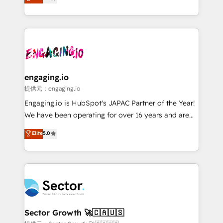
prospecting, follow-ups, service triage, and
Operations (RevOps) e Inteligência Artificial para
knowledge retrieval—built in HubSpot. ⚡ Fast-Track
estruturar processos integrar sistemas organizar
& Growth-Track Services Fast-Track: Rapid HubSpot
dados e automatizar operações. O objetivo é
onboarding in weeks Growth-Track: Unlock
transformar a HubSpot em um verdadeiro sistema
advanced optimization & adoption 📍 São Paulo, BR
operacional de receita conectando equipes
• Des Moines, IA • New York, NY
tecnologia e dados em uma operação integrada.
Também somos distribuidores oficiais da HubSpot
engaging.io
e de mais de 150 softwares globais permitindo
提供元：engaging.io
contratar e pagar a HubSpot em reais com nota
Engaging.io is HubSpot's JAPAC Partner of the Year!
fiscal no Brasil e gerar economia de até 50% na
We have been operating for over 16 years and are
contratação de softwares internacionais.
one of HubSpot's most experienced and technically
Elite
5.0
Oferecemos ainda agentes de IA especializados em
capable Agency Partners globally. We specialise in
HubSpot que automatizam tarefas executam rotinas
complex CRM migrations, implementations,
no CRM e mantêm os dados organizados, como um
integrations, custom CMS portal development,
especialista operando a plataforma 24/7. Hoje 300+
design & UX for mid to large to multi national
empresas em 13 países utilizam a Nexforce. Somos
businesses. Our teams are based in North America
a maior parceira da HubSpot na América Latina e
and APAC. We are HubSpot's top-ranked Advanced
líder no ranking global de sucesso do cliente da
Implementation Certified Partner and we contribute
Sector Growth 🚀🇨🇦🇺🇸
HubSpot.
to their advisory council. We strive to do 'good work