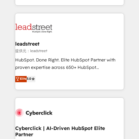
America. From casual user to super fan: make
Canada, we’ve delivered thousands of successful
HubSpot an experience you LOVE!
HubSpot projects for mid-market and enterprise
clients worldwide, with over 10 years experience. We
combine HubSpot, data, and AI to design connected
go-to-market systems that align people, process,
and technology for predictable, scalable revenue
leadstreet
growth. Our expertise spans RevOps, CRM and data
提供元：leadstreet
architecture, AI enablement, and strategic marketing,
HubSpot. Done Right. Elite HubSpot Partner with
delivered through our proprietary FLAIR framework
proven expertise across 650+ HubSpot
for responsible AI adoption. As a HubSpot Elite
implementations. With 12+ years of HubSpot
Elite
5.0
Partner and ISO 27001:2022 certified consultancy,
experience, we help you use the HubSpot platform
we blend strategy, creativity, and technology to help
to its fullest capacity, improve your current HubSpot
organisations scale smarter and grow stronger.
website, or build your new one.
Cyberclick | AI-Driven HubSpot Elite
Partner