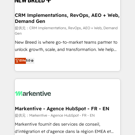
定の代行ではなく、設計の責任」を引き受け、部門横断
technical development team. - 19 HubSpot-certified
の統合・浸透・変革管理を実行します。 ▸ CMS戦略設
trainers to drive platform adoption. 📈 Revenue
CRM Implementations, RevOps, AEO + Web,
計・構築：リード獲得・CVR・SEOを前提にした情報設
Demand Gen
Generation - Full-funnel marketing and high-
計・導線設計・テンプレート設計をContent Hubで一体
performance advertising via Point Success Media. -
提供元：CRM Implementations, RevOps, AEO + Web, Demand
Gen
提供。 ▸ 既存CRM・MAからの移行支援：Salesforce・
Expert deployment of Breeze AI and custom agents
Marketo・Pardot等からの移行、カスタム設計、履歴
New Breed is where go-to-market teams partner to
to automate growth. 🏆 Elite Excellence - 8 platform
データ移行と活用設計まで。 ▸ AEO対応：ChatGPT・
unlock growth, scale, and transformation. We help
accreditations and deep HIPAA-compliance
Perplexity等のAI検索からの流入・引用を前提にコンテ
companies activate HubSpot’s AI-powered
expertise. - A team of 250+ experts dedicated to
Elite
5.0
ンツとサイト構造を最適化。 🏆 なぜ100incを選ぶの
customer platform and operationalize HubSpot’s
your resilient growth.
か？ ✓ HubSpot Eliteパートナー認定 ✓ HubSpotアワ
Loop Marketing framework through expert-led
ード受賞・HUGリーダー ✓ ISO27001:2022 /
services, smart agents, and purpose-built apps,
ISO9001:2015 取得 ✓ 400社以上の導入実績 ✓
tailored to your business. Together, we unlock
HubSpot大百科 出版 CRM・AI活用に関するご相談、現
results, fast. ⚙️CRM & RevOps: Align all Hubs to your
状整理の壁打ちなど、構想段階からお気軽にお問い合わ
buyer journey for clean data, scalability, & reporting.
せください。
🎯Demand Gen & ABM: Drive pipeline with inbound,
Markentive - Agence HubSpot - FR - EN
ABM, AEO, SEO, & paid media. 👩‍💻Web Design:
提供元：Markentive - Agence HubSpot - FR - EN
Build high-performing websites with UX, messaging,
Markentive fournit des services de conseil,
& conversion strategy that drive results. 🤖AI
d'intégration et d'agence dans la région EMEA et