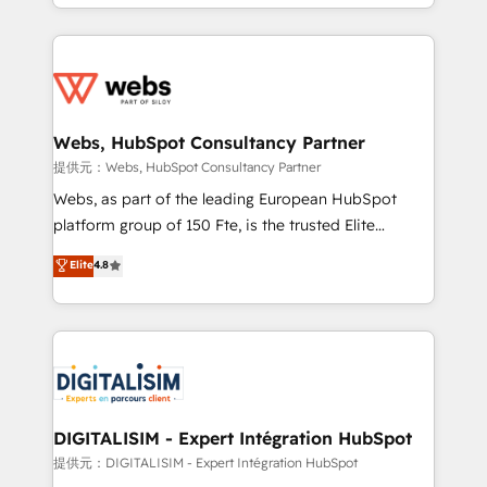
solve all your HubSpot challenges and improve user
sales, and service hubs • Built-in flexibility for
adoption, sales process and marketing results.
startups to global brands
Services 📚 Onboarding your team to HubSpot for
the first time 🔧 Designing and optimising your
HubSpot set-up for better results 🌐 Website design
and build using HubSpot 🔌 Integrating HubSpot
Webs, HubSpot Consultancy Partner
with other systems 🎓 Training your teams to be
提供元：Webs, HubSpot Consultancy Partner
HubSpot pros 📊 Lead generation services using
Webs, as part of the leading European HubSpot
HubSpot Why us? - SIX HubSpot Accreditations -
platform group of 150 Fte, is the trusted Elite
awarded by HubSpot after a rigorous process for
HubSpot CRM Partner offering you a roadmap on
Elite
4.8
CRM, Solutions Architecture, Onboarding , Data
maximizing EBITDA and achieving Commercial
Migration, Custom Integration & Platform
Excellence. With our targeted processes, we
Enablement -Onboarded over 500 businesses to
strengthen your digital transformation and minimize
HubSpot -Top 1% of partners worldwide -In-house
costs. As HubSpot's Advanced Accredited CRM
team of 25+ experts Contact us today to help you
Implementation partner, we provide expertise to
get more from your investment in HubSpot.
drive your business forward. Since 2015 we are fully
www.bbdboom.com
dedicated to HubSpot and with an experienced
DIGITALISIM - Expert Intégration HubSpot
team (50+), we work with reputable companies in
提供元：DIGITALISIM - Expert Intégration HubSpot
B2B sectors such as manufacturing, SaaS and