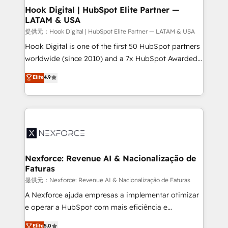
Revenue Operations - Inbound Marketing -
Hook Digital | HubSpot Elite Partner —
LATAM & USA
Outbound Marketing - HubSpot CMS Website
Design & Development We empower our clients to
提供元：Hook Digital | HubSpot Elite Partner — LATAM & USA
reach their full potential by providing transparent,
Hook Digital is one of the first 50 HubSpot partners
relationship-driven support. With over 300 HubSpot
worldwide (since 2010) and a 7x HubSpot Awarded
certifications and accreditations, we deliver both the
Elite Partner. With 500+ projects across the U.S.,
Elite
4.9
technical know-how and strategic guidance you
Brazil, and LATAM, we combine global expertise with
need to succeed.
regional experience. Today, we are Brazil’s largest
HubSpot Elite Partner—trusted by companies across
the Americas to scale smarter. ⚙️ CRM
Implementation & Migration Onboarding across all
Hubs, plus migrations from Salesforce, Pipedrive, RD
Station, Freshdesk, Intercom, and more. Custom
Nexforce: Revenue AI & Nacionalização de
Faturas
objects, automations, and integrations built for
growth. 🚀 AI-Driven GTM Orchestration Unify
提供元：Nexforce: Revenue AI & Nacionalização de Faturas
HubSpot with LinkedIn, WhatsApp, email, paid
A Nexforce ajuda empresas a implementar otimizar
media, and AI voice to drive pipeline. 🤖 AI Custom
e operar a HubSpot com mais eficiência e
Agent Development Deploy AI agents for
previsibilidade de receita. Combinamos Revenue
Elite
5.0