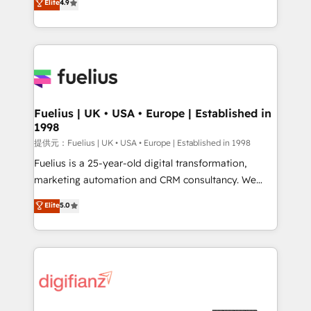
Elite
4.9
implement the platform into complex business
𝗯𝘂𝘀𝗶𝗻𝗲𝘀𝘀' button to get in touch (𝘸𝘦'𝘳𝘦 𝘴𝘶𝘱𝘦𝘳
environments, optimise what you've got and make
𝘳𝘦𝘴𝘱𝘰𝘯𝘴𝘪𝘷𝘦)
sure you can actually use it, build your website in
HubSpot or create an inbound marketing strategy
for you and execute it on HubSpot. We are on the
G-Cloud 14 CCS (Crown Commercial Service)
framework, meaning we've been accredited by
Fuelius | UK • USA • Europe | Established in
1998
HubSpot and vetted by the CCS, which means we
can support public sector companies as well the
提供元：Fuelius | UK • USA • Europe | Established in 1998
other ones listed in our profile. Our services: -
Fuelius is a 25-year-old digital transformation,
HubSpot implementation - HubSpot CMS website
marketing automation and CRM consultancy. We
build We can do lots of things. But everything we do
enable mid-market and enterprise clients to
Elite
5.0
is there for you to: - Grow revenue, and run your
maximise their return from digital and fuel their
business more efficiently - Build stronger
growth. We modernise platforms, streamline
relationships with customers - Make better
operations that are causing inefficiencies, improve
decisions with data - Find a new voice and reach
customer experiences, integrate systems, and
more people - Get the most out of your HubSpot
supercharge revenue operations Key services: • CRM
investment
Implementation • Systems Integration • Digital