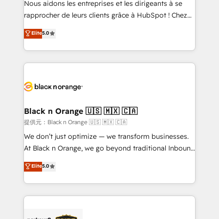
Nous aidons les entreprises et les dirigeants à se
business services. We prepare a customized
rapprocher de leurs clients grâce à HubSpot ! Chez
business case that demonstrates the value and
DIGITALISIM, nous avons l'intime conviction que la
Elite
5.0
impact of your digital transformation, including a
réussite des entreprises passe par l’innovation web,
detailed financial rationale with a focus on ROI and
le marketing digital, et la relation client ! C'est
TCO. As a trusted extension of your team, we
pourquoi, nos experts sont à la fois capables de
believe in the power of partnership. Together, we
gérer votre projet de création de site internet, votre
embark on a transformational journey that sets your
référencement, votre stratégie digitale et le pilotage
business up for long-term success. Unlock your
et l'intégration d'HubSpot ! Les grandes phases d'un
business. If not now, when?
projet HubSpot avec DIGITALISIM : 🧽 Nettoyage,
Black n Orange 🇺🇸 🇲🇽 🇨🇦
migration et intégration des bases de données. 🚀
提供元：Black n Orange 🇺🇸 🇲🇽 🇨🇦
Développement des interfaces avec vos logiciels
We don’t just optimize — we transform businesses.
métiers ⚙️ Configuration de la plateforme HubSpot
At Black n Orange, we go beyond traditional Inbound
📈 Configuration de rapports et tableaux de bord 🤝
Marketing with our exclusive methodologies:
Elite
5.0
Book Process & Guidelines utilisateurs 🎓
BOOMS and BOOST. Together, they form a powerful
Formations des utilisateurs
combination that has driven success for over 800
businesses worldwide. As Elite HubSpot Partners, we
specialize in crafting high-performance growth
strategies that integrate data-driven marketing,