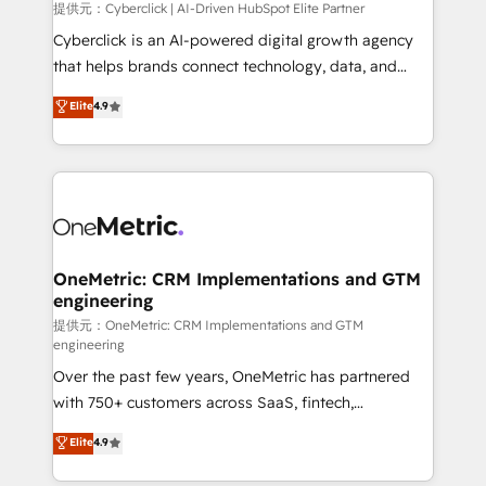
提供元：Cyberclick | AI-Driven HubSpot Elite Partner
Cyberclick is an AI-powered digital growth agency
that helps brands connect technology, data, and
creativity to achieve measurable results. Founded in
Elite
4.9
Barcelona and operating across Spain, LATAM, and
the UK, we support global companies in building
smarter marketing, sales, and customer success
strategies. As the only HubSpot Elite Partner in
Iberia (Spain & Portugal), we combine human insight
with intelligent automation to drive sustainable
growth. Our multidisciplinary team designs solutions
OneMetric: CRM Implementations and GTM
engineering
that simplify complexity, boost performance, and
turn innovation into real impact. 🌍 Highlights •
提供元：OneMetric: CRM Implementations and GTM
engineering
HubSpot Partner since 2012 • 2022 EMEA Impact
Over the past few years, OneMetric has partnered
Award: Best Integration • 150+ successful HubSpot
with 750+ customers across SaaS, fintech,
projects • Clients in 30+ industries • Proprietary
healthcare, real estate, and other industries. With
technology for integrations • Multilingual team:
Elite
4.9
150+ HubSpot-certified experts, we deliver scalable
English, Spanish, Portuguese & Italian 👉 Grow
solutions to complex GTM and RevOps challenges.
smarter with AI and HubSpot.