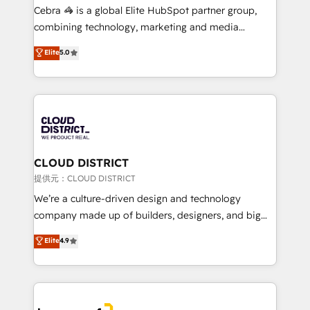
boost with a new HubSpot site Recognized leaders:
Cebra 🦓 is a global Elite HubSpot partner group,
🏆 HubSpot Platform Migration Impact Award 🏆
combining technology, marketing and media
Clutch HubSpot Global Leader 🏆 Finalist: HubSpot
expertise across Latin America and Southern
Elite
5.0
Inbound Campaign of the Year 🏆 Gold AVA Digital
Europe, with teams across 7 countries. Born in Chile,
Award for Best Website 🌟 Accreditations: CRM
we combine local insight with international reach to
Implementation, HubSpot Content Experience, CRM
help businesses grow through technology, creativity,
Data Migration & Custom Integration
AI and strategy. For over 12 years, we’ve delivered
500+ HubSpot implementations, building end-to-
end solutions that integrate CRM, AI automation,
inbound and loop marketing, content, and digital
CLOUD DISTRICT
creativity. Our multicultural team works in Spanish,
提供元：CLOUD DISTRICT
Portuguese, and English to design scalable strategies
We’re a culture-driven design and technology
that drive measurable growth. 🌎 Highlights: • 10+
company made up of builders, designers, and big
years as a HubSpot partner. • 2023 Impact Awards:
thinkers. We blend strategy, design, and
Elite
4.9
Platform Migration Excellence. • Top 3 Partner of the
development—always fueled by curiosity—to turn
Year LATAM 2022, 2023, 2024, 2025. • Partner of the
ideas, opportunities, and challenges into meaningful
Year 2024. • Organizer of Aliados.ai (AI, marketing &
experiences. To us, technology is more than just
tech global congress). 👉 Ready to scale your
code; it’s about creating things that are useful, cool,
business with HubSpot? Let Cebra’s experts help