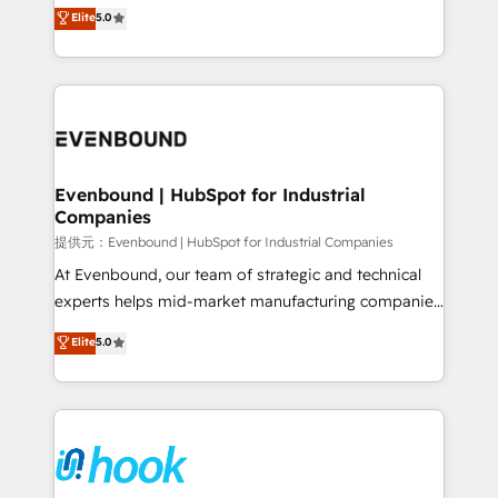
helps mid-market revenue teams transform how
Elite
5.0
The synergies generated by these integrations,
they sell, market, and serve. We don't just build your
together with the combination of talents, skills,
HubSpot—we teach your team to own it, then stay
solutions and services, have allowed the group to
to help you keep winning. What We Do ⚙️ CRM
build an unrivaled offering portfolio on the market
Implementations across Marketing, Sales, Service,
to accompany companies on their digital
Data & Content 📈 Sales & Marketing Alignment +
transformation journey.
Revenue Team Enablement 🤖 Breeze AI & Custom
Agent Creation 🔄 Custom Integrations & Data
Evenbound | HubSpot for Industrial
Companies
Migration Why 1406 We become part of your team.
Your team learns while we build. We fix what others
提供元：Evenbound | HubSpot for Industrial Companies
broke. Built for mid-market reality—practical
At Evenbound, our team of strategic and technical
solutions that work with your actual headcount and
experts helps mid-market manufacturing companies
constraints. By the Numbers 🏆 Top 1% of all
achieve real growth. We specialize in delivering
Elite
5.0
HubSpot partners 🔄 Top 5% globally in client
tailored solutions that drive results by leveraging
retention 📅 8+ years of consistent results since 2017
HubSpot’s platform and data to fuel success.
Who We Serve Revenue teams, marketing leaders,
Technical Solutions: - HubSpot Technical Consulting -
and sales ops at mid-market companies ready to
HubSpot CRM Implementation - HubSpot
move beyond spreadsheets into unified systems
Onboarding - Data Migration & Integrations -
that drive real business results.
Technical Audit & Optimization Strategic Solutions: -