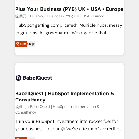
industrial sectors. Offices in Johannesburg, Cape
Town, Dubai & London. 500+ HubSpot CRM
Plus Your Business (PYB) UK • USA • Europe
implementations delivered. AI visibility coverage
提供元：Plus Your Business (PYB) UK • USA • Europe
across ChatGPT, Claude, Perplexity, Gemini and
HubSpot getting complicated? Multiple hubs, messy
Google AI Overviews. HubSpot Impact Award -
migrations, AI, governance. We organise that
Customer First HubSpot Impact Award - Integrations
complexity, so your team can put HubSpot to work...
Elite
5.0
Innovation HubSpot Impact Award - Platform
Welcome to our Profile! We help with: • CRM
Migration Excellence HubSpot Impact Award -
implementation, reports, workflows, and team
Platform Excellence 40+ full-time HubSpot
training • CRM migration from Salesforce, Pipedrive,
professionals. 100s of certifications and
Dynamics and others • Technical projects including
accreditations with HubSpot.
custom API integrations with ERP (and other
systems) • AI governance for HubSpot-centred
operations A little about us: • Boutique 'Elite' team of
BabelQuest | HubSpot Implementation &
Consultancy
12 • 150+ clients across Sales Hub, Marketing Hub,
Service Hub, Data Hub and CMS • ISO/IEC
提供元：BabelQuest | HubSpot Implementation &
Consultancy
27001:2022, ISO 9001:2015, and ISO 42001:2023
Turn your HubSpot investment into rocket fuel for
certified - the AI management standard • GuardHub:
your business to soar 🚀 We’re a team of accredited
our AI governance framework, built on ISO 42001
HubSpot experts ready to help you. We can
Ready for the next step? Click the 👈 '𝗖𝗼𝗻𝘁𝗮𝗰𝘁