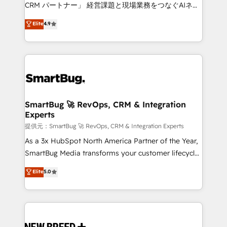
Move from any legacy CRM. Zero downtime, full data
CRM パートナー」 経営課題と現場業務をつなぐAIネイ
integrity. ➤ Implementation: Configure HubSpot to
ティブ・エージェンシーとして、HubSpot Eliteの実装
Elite
4.9
run your revenue process. Sales, marketing, and
力で顧客フロント業務を再設計します。 💡 100inc は何
service wired together. ➤ AI and Integrations: Layer
をする会社か？ HubSpotを共通基盤に、AIエージェン
Breeze AI, custom agents, and APIs to remove
トを組み込んだ顧客フロント業務（マーケティング・営
manual work. ➤ Ongoing Management: Monthly
業・CS）を組織全体で設計・実装する日本のAIネイテ
tune-ups, feature rollouts, adoption coaching. Buying
ィブ・エージェンシーです。事業部・グループ会社・部
HubSpot, switching to it, or reviving a stale portal?
門が分立する組織で、データと業務プロセスのサイロ化
We are built for the work.
を、CRMを軸とした全社共通基盤に再構築します。意
SmartBug 🚀 RevOps, CRM & Integration
Experts
思決定者・PMO・現場担当者に並走します。 1️⃣
HubSpot導入・活用支援 顧客データの一元化から、
提供元：SmartBug 🚀 RevOps, CRM & Integration Experts
GTMの見える化・自動化まで。全Hub統合運用、デー
As a 3x HubSpot North America Partner of the Year,
タ品質設計、グループ横断のCRM統合に対応します。
SmartBug Media transforms your customer lifecycle
2️⃣ AIエージェント組織構築 営業・マーケティング業務
into a revenue engine. Our unified ecosystem
Elite
5.0
の一部をAIが自律実行する組織への移行を設計・実装。
includes specialized divisions Globalia (AI &
Breeze・Claude等をHubSpotと連携させ、役割定義・
Software) and Point Success Media (Paid Media),
運用ルール・成果指標まで含めて設計します。 3️⃣ 全社
making this the official home for all three brands. 🔄
DX × AI推進のPMO伴走支援 複数部門をまたぐDX×AI変
Implementation & Integration - Seamless migrations
革を、構想から実装・定着までPMOとして主導。「設
and system integrations powered by Globalia’s