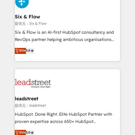
and Customer First Awards, 4.9/5 rating in HubSpot
Onboarding Accredited 🔐 ISO27001 & ISO9001
Reviews and 4.9/5 rating in Clutch Reviews. Digifianz
Certified
helps the following industries: logistics & 3PL, home
Six & Flow
improvement & construction, branding and
提供元：Six & Flow
commercialization, real estate, health, education,
Six & Flow is an AI-first HubSpot consultancy and
SaaS, Software Dev & IT and consulting, make the
RevOps partner helping ambitious organisations
most out of their HubSpot experience operating in
grow with clarity, confidence, and intelligence.
Elite
5.0
the United States, EU, UAE, Mexico and Latin
Operating across the UK, Netherlands, Ireland, and
America. From casual user to super fan: make
Canada, we’ve delivered thousands of successful
HubSpot an experience you LOVE!
HubSpot projects for mid-market and enterprise
clients worldwide, with over 10 years experience. We
combine HubSpot, data, and AI to design connected
go-to-market systems that align people, process,
and technology for predictable, scalable revenue
leadstreet
growth. Our expertise spans RevOps, CRM and data
提供元：leadstreet
architecture, AI enablement, and strategic marketing,
HubSpot. Done Right. Elite HubSpot Partner with
delivered through our proprietary FLAIR framework
proven expertise across 650+ HubSpot
for responsible AI adoption. As a HubSpot Elite
implementations. With 12+ years of HubSpot
Elite
5.0
Partner and ISO 27001:2022 certified consultancy,