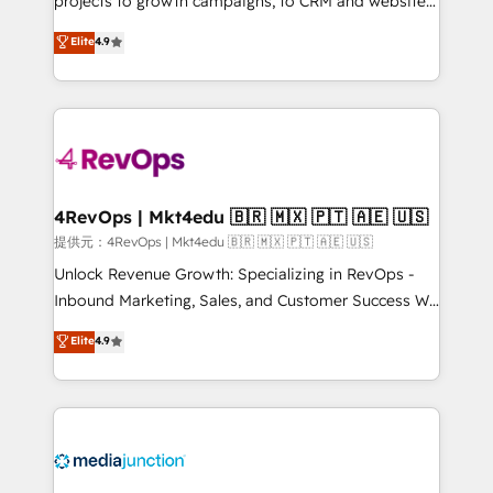
projects to growth campaigns, to CRM and websites.
HubSpot experts backed by over 10+ years of
Hire an agency that's experienced in every inch of
Elite
4.9
HubSpot experience ✔️Flexible pricing models —
HubSpot and willing to work hand-in-hand with your
Hourly-fee (assigned one Dedicated HubSpot
team to simplify the complex and build a better
Admin); Monthly-fee (HubSpot Admin + Project
experience for your team and customers.
Manager); and Fixed Project Cost (as per
requirement). ✔️Helped over 25,000+ customers so
far with our HubSpot solutions. ✔️Bespoke apps &
on-demand bundle services. Connect with us today!
4RevOps | Mkt4edu 🇧🇷 🇲🇽 🇵🇹 🇦🇪 🇺🇸
提供元：4RevOps | Mkt4edu 🇧🇷 🇲🇽 🇵🇹 🇦🇪 🇺🇸
Unlock Revenue Growth: Specializing in RevOps -
Inbound Marketing, Sales, and Customer Success We
specialize in driving revenue growth for companies
Elite
4.9
across industries through tailored marketing, sales,
and customer success strategies, utilizing RevOps
methodologies. As Latin America's largest HubSpot
partner and a global leader in education market, we
offer unparalleled insights. Operating in five
countries—Brazil, UAE (Abu Dhabi/Dubai/Sharjah),