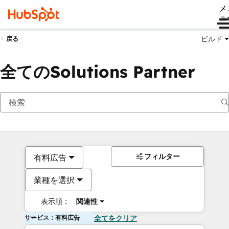
メ
ュ
ビルド
戻る
全てのSolutions Partner
フィルター
有料広告
業種を選択
表示順：
関連性
サービス：有料広告
全てをクリア