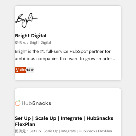
Growth-Driven Design Agency of the Year 🏆2015
automation, integration, and AI innovation to deliver
Became the 5th Agency to reach Diamond 🏆2014
lasting impact. We specialize in: • Turnkey and end-
HubSpot COS Performance Award 🏆2014 HubSpot
to-end HubSpot implementations • Onboarding for
COS Design Award 🏆2013 HubSpot Marketplace
Sales, Service, Marketing & Content Hubs • AI voice
Provider of the Year 🏆2011 Became a HubSpot
and chat agents, predictive automation, and smart
Bright Digital
Partner 📆Founded in 1997
workflows • Salesforce + HubSpot integration •
提供元：Bright Digital
RevOps and AI-driven sales enablement • Website
Bright is the #1 full-service HubSpot partner for
design and CMS development • ERP integration: SAP,
ambitious companies that want to grow smarter.
NetSuite, Microsoft Dynamics, … • Data cleansing
From HubSpot onboarding, to training, from
Elite
4.9
and CRM migration from any platform •
developing a new website to lead generation and
Client/member portals built on HubSpot • Custom
digital marketing; we do it all (and with great
and complex integrations: SAM.gov, GovWin,
results)! In short, our services include: - HubSpot
QuickBooks, PandaDoc, ClickUp, Shopify, Mapsly,
consultancy: onboarding, training, data migration -
WooCommerce, BuilderTrend, and more Experience
HubSpot development: websites, custom modules,
the difference — reach out to see how AI + HubSpot
integrations - Marketing & sales solutions: digital
can transform your business.
marketing, advertising, campaigns, content and
Set Up | Scale Up | Integrate | HubSnacks
FlexPlan
design We connect people, data and technology to
improve customer experiences. With our bright
提供元：Set Up | Scale Up | Integrate | HubSnacks FlexPlan