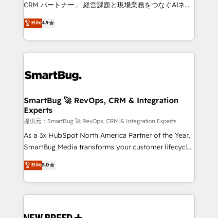
Move from any legacy CRM. Zero downtime, full data
CRM パートナー」 経営課題と現場業務をつなぐAIネイ
integrity. ➤ Implementation: Configure HubSpot to
ティブ・エージェンシーとして、HubSpot Eliteの実装
Elite
4.9
run your revenue process. Sales, marketing, and
力で顧客フロント業務を再設計します。 💡 100inc は何
service wired together. ➤ AI and Integrations: Layer
をする会社か？ HubSpotを共通基盤に、AIエージェン
Breeze AI, custom agents, and APIs to remove
トを組み込んだ顧客フロント業務（マーケティング・営
manual work. ➤ Ongoing Management: Monthly
業・CS）を組織全体で設計・実装する日本のAIネイテ
tune-ups, feature rollouts, adoption coaching. Buying
ィブ・エージェンシーです。事業部・グループ会社・部
HubSpot, switching to it, or reviving a stale portal?
門が分立する組織で、データと業務プロセスのサイロ化
We are built for the work.
を、CRMを軸とした全社共通基盤に再構築します。意
SmartBug 🚀 RevOps, CRM & Integration
Experts
思決定者・PMO・現場担当者に並走します。 1️⃣
HubSpot導入・活用支援 顧客データの一元化から、
提供元：SmartBug 🚀 RevOps, CRM & Integration Experts
GTMの見える化・自動化まで。全Hub統合運用、デー
As a 3x HubSpot North America Partner of the Year,
タ品質設計、グループ横断のCRM統合に対応します。
SmartBug Media transforms your customer lifecycle
2️⃣ AIエージェント組織構築 営業・マーケティング業務
into a revenue engine. Our unified ecosystem
Elite
5.0
の一部をAIが自律実行する組織への移行を設計・実装。
includes specialized divisions Globalia (AI &
Breeze・Claude等をHubSpotと連携させ、役割定義・
Software) and Point Success Media (Paid Media),
運用ルール・成果指標まで含めて設計します。 3️⃣ 全社
making this the official home for all three brands. 🔄
DX × AI推進のPMO伴走支援 複数部門をまたぐDX×AI変
Implementation & Integration - Seamless migrations
革を、構想から実装・定着までPMOとして主導。「設
and system integrations powered by Globalia’s