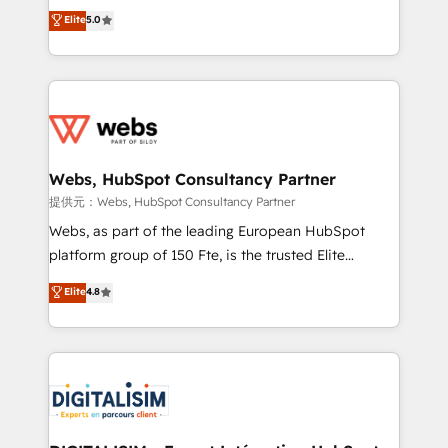
BBD Boom is the HubSpot partner that can help you
Elite
5.0
Execution • 750+ onboardings and 2,000+
to HubSpot Better. We work with your teams to
implementations • Deep expertise across marketing,
solve all your HubSpot challenges and improve user
sales, and service hubs • Built-in flexibility for
adoption, sales process and marketing results.
startups to global brands
Services 📚 Onboarding your team to HubSpot for
the first time 🔧 Designing and optimising your
HubSpot set-up for better results 🌐 Website design
and build using HubSpot 🔌 Integrating HubSpot
Webs, HubSpot Consultancy Partner
with other systems 🎓 Training your teams to be
提供元：Webs, HubSpot Consultancy Partner
HubSpot pros 📊 Lead generation services using
Webs, as part of the leading European HubSpot
HubSpot Why us? - SIX HubSpot Accreditations -
platform group of 150 Fte, is the trusted Elite
awarded by HubSpot after a rigorous process for
HubSpot CRM Partner offering you a roadmap on
Elite
4.8
CRM, Solutions Architecture, Onboarding , Data
maximizing EBITDA and achieving Commercial
Migration, Custom Integration & Platform
Excellence. With our targeted processes, we
Enablement -Onboarded over 500 businesses to
strengthen your digital transformation and minimize
HubSpot -Top 1% of partners worldwide -In-house
costs. As HubSpot's Advanced Accredited CRM
team of 25+ experts Contact us today to help you
Implementation partner, we provide expertise to
get more from your investment in HubSpot.
drive your business forward. Since 2015 we are fully
www.bbdboom.com
dedicated to HubSpot and with an experienced