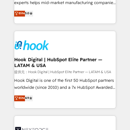
solutions that work with your actual headcount and
experts helps mid-market manufacturing companies
constraints. By the Numbers 🏆 Top 1% of all
achieve real growth. We specialize in delivering
Elite
5.0
HubSpot partners 🔄 Top 5% globally in client
tailored solutions that drive results by leveraging
retention 📅 8+ years of consistent results since 2017
HubSpot’s platform and data to fuel success.
Who We Serve Revenue teams, marketing leaders,
Technical Solutions: - HubSpot Technical Consulting -
and sales ops at mid-market companies ready to
HubSpot CRM Implementation - HubSpot
move beyond spreadsheets into unified systems
Onboarding - Data Migration & Integrations -
that drive real business results.
Technical Audit & Optimization Strategic Solutions: -
Revenue Operations - Inbound Marketing -
Hook Digital | HubSpot Elite Partner —
LATAM & USA
Outbound Marketing - HubSpot CMS Website
Design & Development We empower our clients to
提供元：Hook Digital | HubSpot Elite Partner — LATAM & USA
reach their full potential by providing transparent,
Hook Digital is one of the first 50 HubSpot partners
relationship-driven support. With over 300 HubSpot
worldwide (since 2010) and a 7x HubSpot Awarded
certifications and accreditations, we deliver both the
Elite Partner. With 500+ projects across the U.S.,
Elite
4.9
technical know-how and strategic guidance you
Brazil, and LATAM, we combine global expertise with
need to succeed.
regional experience. Today, we are Brazil’s largest
HubSpot Elite Partner—trusted by companies across
the Americas to scale smarter. ⚙️ CRM
Implementation & Migration Onboarding across all