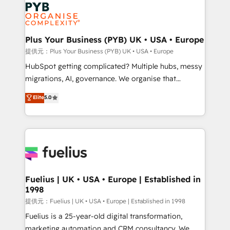
Marketing, Answer Engine Optimisation, and
powerful growth engine. Built to convert, scale, and
Generative Engine Optimisation (AI Search),
drive results.
HubSpot Content Hub, WordPress development,
B2B SEO, paid media, and content. We work with
Plus Your Business (PYB) UK • USA • Europe
enterprise and growth-led companies across
提供元：Plus Your Business (PYB) UK • USA • Europe
technology, professional services, financial services
HubSpot getting complicated? Multiple hubs, messy
and industrial sectors. Offices in Johannesburg, Cape
migrations, AI, governance. We organise that
Town and London. 500+ HubSpot CRM
complexity, so your team can put HubSpot to work...
Elite
5.0
implementations delivered. AI visibility coverage
Welcome to our Profile! We help with: • CRM
across ChatGPT, Claude, Perplexity, Gemini and
implementation, reports, workflows, and team
Google AI Overviews. HubSpot Impact Award -
training • CRM migration from Salesforce, Pipedrive,
Customer First HubSpot Impact Award - Integrations
Dynamics and others • Technical projects including
Innovation HubSpot Impact Award - Platform
custom API integrations with ERP (and other
Migration Excellence HubSpot Impact Award -
systems) • AI governance for HubSpot-centred
Platform Excellence 35+ full-time HubSpot
operations A little about us: • Boutique 'Elite' team of
Fuelius | UK • USA • Europe | Established in
professionals.
1998
12 • 150+ clients across Sales Hub, Marketing Hub,
Service Hub, Data Hub and CMS • ISO/IEC
提供元：Fuelius | UK • USA • Europe | Established in 1998
27001:2022, ISO 9001:2015, and ISO 42001:2023
Fuelius is a 25-year-old digital transformation,
certified - the AI management standard • GuardHub:
marketing automation and CRM consultancy. We