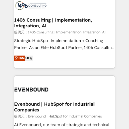
marketing automation to online and offline sales
processes through Customer Service Management,
allowing companies to optimize processes and meet
1406 Consulting | Implementation,
Integration, AI
the needs of the customer. We are part of Impresoft
Group, a group of specialized and complementary
提供元：1406 Consulting | Implementation, Integration, AI
companies that divide their offer into 4
Strategic HubSpot Implementation + Coaching
Competence Centers: Smart Manufacturing,
Partner As an Elite HubSpot Partner, 1406 Consulting
Customer First, Enabling Technologies & Security.
helps mid-market revenue teams transform how
Elite
5.0
The synergies generated by these integrations,
they sell, market, and serve. We don't just build your
together with the combination of talents, skills,
HubSpot—we teach your team to own it, then stay
solutions and services, have allowed the group to
to help you keep winning. What We Do ⚙️ CRM
build an unrivaled offering portfolio on the market
Implementations across Marketing, Sales, Service,
to accompany companies on their digital
Data & Content 📈 Sales & Marketing Alignment +
transformation journey.
Revenue Team Enablement 🤖 Breeze AI & Custom
Agent Creation 🔄 Custom Integrations & Data
Evenbound | HubSpot for Industrial
Companies
Migration Why 1406 We become part of your team.
Your team learns while we build. We fix what others
提供元：Evenbound | HubSpot for Industrial Companies
broke. Built for mid-market reality—practical
At Evenbound, our team of strategic and technical