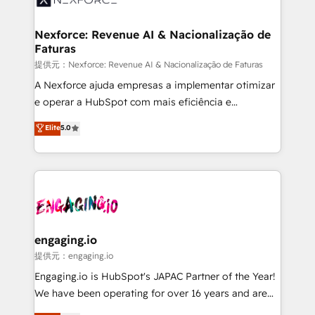
Hubs, plus migrations from Salesforce, Pipedrive, RD
Station, Freshdesk, Intercom, and more. Custom
Nexforce: Revenue AI & Nacionalização de
Faturas
objects, automations, and integrations built for
growth. 🚀 AI-Driven GTM Orchestration Unify
提供元：Nexforce: Revenue AI & Nacionalização de Faturas
HubSpot with LinkedIn, WhatsApp, email, paid
A Nexforce ajuda empresas a implementar otimizar
media, and AI voice to drive pipeline. 🤖 AI Custom
e operar a HubSpot com mais eficiência e
Agent Development Deploy AI agents for
previsibilidade de receita. Combinamos Revenue
Elite
5.0
prospecting, follow-ups, service triage, and
Operations (RevOps) e Inteligência Artificial para
knowledge retrieval—built in HubSpot. ⚡ Fast-Track
estruturar processos integrar sistemas organizar
& Growth-Track Services Fast-Track: Rapid HubSpot
dados e automatizar operações. O objetivo é
onboarding in weeks Growth-Track: Unlock
transformar a HubSpot em um verdadeiro sistema
advanced optimization & adoption 📍 São Paulo, BR
operacional de receita conectando equipes
• Des Moines, IA • New York, NY
tecnologia e dados em uma operação integrada.
Também somos distribuidores oficiais da HubSpot
engaging.io
e de mais de 150 softwares globais permitindo
提供元：engaging.io
contratar e pagar a HubSpot em reais com nota
Engaging.io is HubSpot's JAPAC Partner of the Year!
fiscal no Brasil e gerar economia de até 50% na
We have been operating for over 16 years and are
contratação de softwares internacionais.
one of HubSpot's most experienced and technically