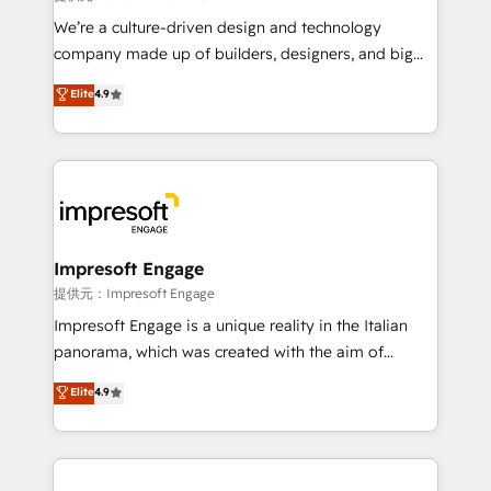
Portuguese, and English to design scalable strategies
We’re a culture-driven design and technology
that drive measurable growth. 🌎 Highlights: • 10+
company made up of builders, designers, and big
years as a HubSpot partner. • 2023 Impact Awards:
thinkers. We blend strategy, design, and
Elite
4.9
Platform Migration Excellence. • Top 3 Partner of the
development—always fueled by curiosity—to turn
Year LATAM 2022, 2023, 2024, 2025. • Partner of the
ideas, opportunities, and challenges into meaningful
Year 2024. • Organizer of Aliados.ai (AI, marketing &
experiences. To us, technology is more than just
tech global congress). 👉 Ready to scale your
code; it’s about creating things that are useful, cool,
business with HubSpot? Let Cebra’s experts help
and—most importantly—simple. That’s why we lean
you grow faster, smarter, and with impact.
into bold ideas and shape them into thoughtful
products and strategies that actually make a
Impresoft Engage
difference.
提供元：Impresoft Engage
Impresoft Engage is a unique reality in the Italian
panorama, which was created with the aim of
putting Customer Experience at the center by
Elite
4.9
creating digital environments capable of integrating
people, processes and data. We offer the best
digital solutions on the market, ranging from CRM
processes and technologies to digital strategy, from