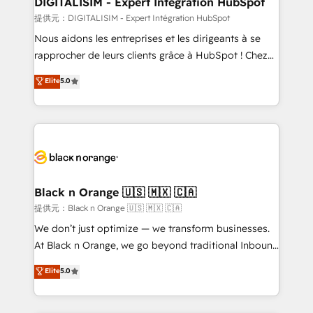
DIGITALISIM - Expert Intégration HubSpot
team (50+), we work with reputable companies in
提供元：DIGITALISIM - Expert Intégration HubSpot
B2B sectors such as manufacturing, SaaS and
Nous aidons les entreprises et les dirigeants à se
business services. We prepare a customized
rapprocher de leurs clients grâce à HubSpot ! Chez
business case that demonstrates the value and
DIGITALISIM, nous avons l'intime conviction que la
Elite
5.0
impact of your digital transformation, including a
réussite des entreprises passe par l’innovation web,
detailed financial rationale with a focus on ROI and
le marketing digital, et la relation client ! C'est
TCO. As a trusted extension of your team, we
pourquoi, nos experts sont à la fois capables de
believe in the power of partnership. Together, we
gérer votre projet de création de site internet, votre
embark on a transformational journey that sets your
référencement, votre stratégie digitale et le pilotage
business up for long-term success. Unlock your
et l'intégration d'HubSpot ! Les grandes phases d'un
business. If not now, when?
projet HubSpot avec DIGITALISIM : 🧽 Nettoyage,
Black n Orange 🇺🇸 🇲🇽 🇨🇦
migration et intégration des bases de données. 🚀
提供元：Black n Orange 🇺🇸 🇲🇽 🇨🇦
Développement des interfaces avec vos logiciels
We don’t just optimize — we transform businesses.
métiers ⚙️ Configuration de la plateforme HubSpot
At Black n Orange, we go beyond traditional Inbound
📈 Configuration de rapports et tableaux de bord 🤝
Marketing with our exclusive methodologies:
Elite
5.0
Book Process & Guidelines utilisateurs 🎓
BOOMS and BOOST. Together, they form a powerful
Formations des utilisateurs
combination that has driven success for over 800
businesses worldwide. As Elite HubSpot Partners, we