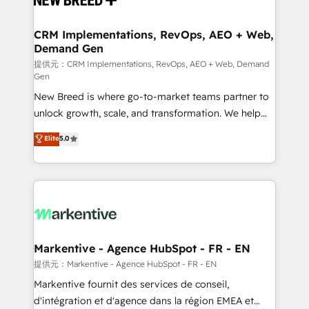
定の代行ではなく、設計の責任」を引き受け、部門横断
technical development team. - 19 HubSpot-certified
の統合・浸透・変革管理を実行します。 ▸ CMS戦略設
trainers to drive platform adoption. 📈 Revenue
CRM Implementations, RevOps, AEO + Web,
計・構築：リード獲得・CVR・SEOを前提にした情報設
Demand Gen
Generation - Full-funnel marketing and high-
計・導線設計・テンプレート設計をContent Hubで一体
performance advertising via Point Success Media. -
提供元：CRM Implementations, RevOps, AEO + Web, Demand
Gen
提供。 ▸ 既存CRM・MAからの移行支援：Salesforce・
Expert deployment of Breeze AI and custom agents
Marketo・Pardot等からの移行、カスタム設計、履歴
New Breed is where go-to-market teams partner to
to automate growth. 🏆 Elite Excellence - 8 platform
データ移行と活用設計まで。 ▸ AEO対応：ChatGPT・
unlock growth, scale, and transformation. We help
accreditations and deep HIPAA-compliance
Perplexity等のAI検索からの流入・引用を前提にコンテ
companies activate HubSpot’s AI-powered
expertise. - A team of 250+ experts dedicated to
Elite
5.0
ンツとサイト構造を最適化。 🏆 なぜ100incを選ぶの
customer platform and operationalize HubSpot’s
your resilient growth.
か？ ✓ HubSpot Eliteパートナー認定 ✓ HubSpotアワ
Loop Marketing framework through expert-led
ード受賞・HUGリーダー ✓ ISO27001:2022 /
services, smart agents, and purpose-built apps,
ISO9001:2015 取得 ✓ 400社以上の導入実績 ✓
tailored to your business. Together, we unlock
HubSpot大百科 出版 CRM・AI活用に関するご相談、現
results, fast. ⚙️CRM & RevOps: Align all Hubs to your
状整理の壁打ちなど、構想段階からお気軽にお問い合わ
buyer journey for clean data, scalability, & reporting.
せください。
🎯Demand Gen & ABM: Drive pipeline with inbound,
Markentive - Agence HubSpot - FR - EN
ABM, AEO, SEO, & paid media. 👩‍💻Web Design:
提供元：Markentive - Agence HubSpot - FR - EN
Build high-performing websites with UX, messaging,
Markentive fournit des services de conseil,
& conversion strategy that drive results. 🤖AI
d'intégration et d'agence dans la région EMEA et