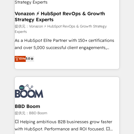
pour aligner les équipes marketing, commerciales et
support client (data migration, synchronisation API,
Vonazon ⚡ HubSpot RevOps & Growth
Strategy Experts
audit et maintenance) ➤ La création de sites internet
de conversion qui transforment les visiteurs en
提供元：Vonazon ⚡ HubSpot RevOps & Growth Strategy
Experts
opportunités d'affaires ➤ La mise en place de
As a HubSpot Elite Partner with 150+ certifications
stratégies d'acquisition marketing (SEO, SEA,
and over 5,000 successful client engagements,
inbound, automatisation marketing, ABM, IA,
Vonazon turns marketing complexity into
emailing) Informations clés : - 10 ans d'expérience -
Elite
5.0
measurable, scalable growth. From onboarding to
100+ intégrations CRM HubSpot réussies - 40
enterprise-grade campaigns, our in-house team
experts conseil - 150 certifications HubSpot
builds scalable strategies that drive long-term
cumulées
revenue. ⚙️ HubSpot Integration & Optimization •
Seamless CRM, CMS, and automation setup •
Complex platform migrations and data cleanups •
Custom APIs and third-party integrations 📈 End-to-
BBD Boom
End Revenue Acceleration • Lifecycle marketing and
提供元：BBD Boom
pipeline growth programs • Sales enablement tools
💥 Helping ambitious B2B businesses grow faster
and CRM optimization • Retention strategies with
with HubSpot. Performance and ROI focused. 💥
customer journey mapping 🏅 Elite-Level HubSpot