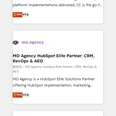
you like support in deploying your inbound
platform implementations delivered, CC is the go-to
marketing strategy? We'll provide support tailored
Elite Solutions Partner for businesses ready to
Elite
4.9
to your needs and sales objectives. With 125+
migrate, replatform, and scale smarter. We specialize
certifications, we are part of the most certified
in high-impact CRM and CMS migrations and
Canadian agencies, and we both hold Onboarding
onboarding from platforms like Salesforce, NetSuite,
Accreditations. Based in Canada (coast to coast), our
Zoho, Pardot, Marketo, Microsoft Dynamics, Wix,
services are offered in both English & French.
WordPress and legacy CRMs, turning fragmented
systems into unified, growth-ready HubSpot
architectures that accelerate revenue operations and
MO Agency HubSpot Elite Partner: CRM,
RevOps & AEO
performance. - Multi-object CRM migration, cleanup,
and implementation. - Pre-built and custom
提供元：MO Agency HubSpot Elite Partner: CRM, RevOps &
AEO
integrations across your full tech stack. - Custom
MO Agency is a HubSpot Elite Solutions Partner
object setup, CMS builds, and full-funnel automation.
offering HubSpot implementation, marketing
- Dashboards, lifecycle campaigns, and lead
automation, CRM and RevOps consulting, data
nurturing sequences. - Cross-hub setup across
Elite
5.0
architecture, sales enablement, lifecycle automation,
Marketing, Sales, Operations, and Service Hubs. -
lead scoring and revenue reporting. HubSpot,
Ongoing optimization, managed support, and
Salesforce and integrated enterprise stacks. Digital
scalable retainers. Let’s make HubSpot your most