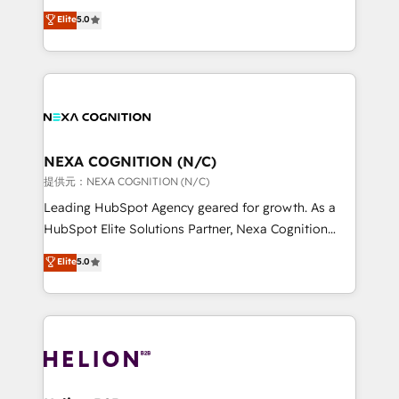
System Integrations both Custom and Native to
New Zealand, and globally to realise their full
Elite
5.0
HubSpot Data System Migrations between systems
potential through enterprise HubSpot CRM
to HubSpot New lead generation strategies Time-
implementation. And we deliver best practice across
saving automations Fresh growth campaigns Robust
the whole HubSpot platform, covering marketing,
help desk Unified revenue operations Dynamic
sales, service, CMS and integrations. We work with
website development Award-winning creative
all businesses, from start-up to Enterprise, and have
design We live and breathe HubSpot and are ready
delivered the largest HubSpot implementations in
to take on real challenges!
the world. Our human approach to digital
NEXA COGNITION (N/C)
transformation is designed for businesses who want
提供元：NEXA COGNITION (N/C)
to grow. And we're passionate about APAC
Leading HubSpot Agency geared for growth. As a
businesses leading the world in technology, agility
HubSpot Elite Solutions Partner, Nexa Cognition
and productivity. We also have a proven track
ranks in the top 1% of global HubSpot Partners and
Elite
5.0
record migrating businesses from CRM & Marketing
has been one of the longest-standing partners since
Platforms such as Salesforce, Dynamics, Pipedrive,
2012. We empower businesses to harness the full
and Marketo onto HubSpot. Our methodology
potential of HubSpot by combining strategic
literally transforms the way the businesses we work
insights with technical excellence, we deliver
with attract and retain customers, manage their
bespoke HubSpot solutions tailored to drive
business people and processes, and how they
measurable growth and operational efficiency. Why
service their customers.