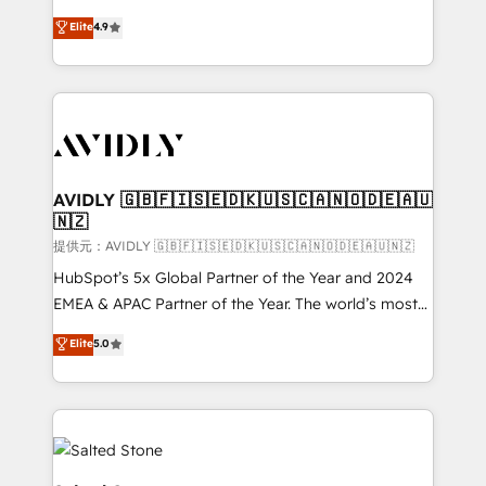
Strategy: Activate Breeze Agents, configure HubSpot
North America. Avec plus de 115 experts en
Elite
4.9
AI, & maximize AEO with tailored AI services. 🧩
marketing automation, Growth, Revops, CRM et
Integrations: Extend HubSpot with custom
webdesign. Markentive is both a consulting firm, a
integrations, hosting, & maintenance.
digital agency and an integrator. With over 115
experts in marketing automation, growth, revops,
CRM and webdesign (We focus on EMEA - USA
customers).
AVIDLY 🇬🇧🇫🇮🇸🇪🇩🇰🇺🇸🇨🇦🇳🇴🇩🇪🇦🇺
🇳🇿
提供元：AVIDLY 🇬🇧🇫🇮🇸🇪🇩🇰🇺🇸🇨🇦🇳🇴🇩🇪🇦🇺🇳🇿
HubSpot’s 5x Global Partner of the Year and 2024
EMEA & APAC Partner of the Year. The world’s most
experienced and fully accredited HubSpot Solutions
Elite
5.0
Partner. 🚀 With 2,750+ HubSpot projects delivered
and 370+ specialists across EMEA, APAC and NAM,
we de-risk complex CRM programmes and
accelerate ROI across every HubSpot Hub. 🧭 From
multi-region migrations to AI-powered automation,