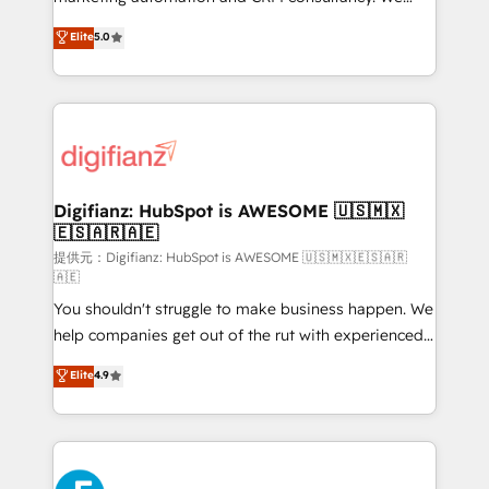
our AI governance framework, built on ISO 42001
enable mid-market and enterprise clients to
Elite
5.0
Ready for the next step? Click the 👈 '𝗖𝗼𝗻𝘁𝗮𝗰𝘁
maximise their return from digital and fuel their
𝗯𝘂𝘀𝗶𝗻𝗲𝘀𝘀' button to get in touch (𝘸𝘦'𝘳𝘦 𝘴𝘶𝘱𝘦𝘳
growth. We modernise platforms, streamline
𝘳𝘦𝘴𝘱𝘰𝘯𝘴𝘪𝘷𝘦)
operations that are causing inefficiencies, improve
customer experiences, integrate systems, and
supercharge revenue operations Key services: • CRM
Implementation • Systems Integration • Digital
Transformation / Web Development • RevOps &
Digifianz: HubSpot is AWESOME 🇺🇸🇲🇽
🇪🇸🇦🇷🇦🇪
Sales Consulting • Marketing Automation What
makes us different? 🚀 Top 0.5% of global HubSpot
提供元：Digifianz: HubSpot is AWESOME 🇺🇸🇲🇽🇪🇸🇦🇷
🇦🇪
agencies ⚙️ The strongest technical ability and
You shouldn't struggle to make business happen. We
integration capabilities 💼 Consultative, long-term
help companies get out of the rut with experienced,
partners who will embed ourselves into your
process-oriented teams implementing HubSpot
business, processes and systems 🏢 We specialise in
Elite
4.9
Marketing, Sales, Service, CMS and Operations Hub,
working with mid-market and enterprise
so selling and actually engaging with your customers
organisations, global organisations and those with
feels easy and pain-free. We are a top ranked
complex use cases 🏆 CRM Implementation,
HubSpot Elite Partner, winner of Rookie of the Year
Platform Enablement, Custom Integration and