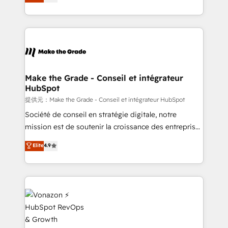
téléphonie, etc.) • Alignement des équipes grâce à un
outil et des données partagées • Amélioration de la
collecte et de l’analyse des données pour des
décisions éclairées • Optimisation de l’efficacité et
de la productivité des équipes Notre équipe de 30
consultants certifiés HubSpot aborde chaque projet
avec un engagement total, alignant processus
Make the Grade - Conseil et intégrateur
HubSpot
métiers et technologie, et guidant vos équipes à
travers le changement, tout en centrant vos objectifs
提供元：Make the Grade - Conseil et intégrateur HubSpot
d’entreprise. Grâce à une méthodologie éprouvée
Société de conseil en stratégie digitale, notre
auprès de plus de 400 clients, nous comprenons
mission est de soutenir la croissance des entreprises
rapidement vos enjeux et intégrons parfaitement
B2B à travers l’acquisition de nouveaux clients,
Elite
4.9
HubSpot dans votre organisation. Pour toute
l'intégration CRM et le développement des revenus
question technique ou besoin de structuration de
auprès de vos comptes existants. En France et à
votre projet HubSpot, contactez notre équipe pour
l'international, nous travaillons avec des ETI
un échange dédié.
ambitieuses, des grands groupes voulant aller au-
delà d’une simple transformation digitale et des
startups florissantes. Nos 3 grandes expertises sont :
➤ L’intégration de CRM et de méthodologie RevOps