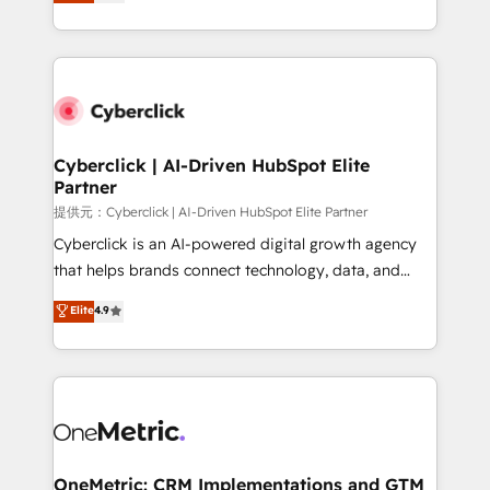
experience, we help you use the HubSpot platform
we blend strategy, creativity, and technology to help
to its fullest capacity, improve your current HubSpot
organisations scale smarter and grow stronger.
website, or build your new one.
Cyberclick | AI-Driven HubSpot Elite
Partner
提供元：Cyberclick | AI-Driven HubSpot Elite Partner
Cyberclick is an AI-powered digital growth agency
that helps brands connect technology, data, and
creativity to achieve measurable results. Founded in
Elite
4.9
Barcelona and operating across Spain, LATAM, and
the UK, we support global companies in building
smarter marketing, sales, and customer success
strategies. As the only HubSpot Elite Partner in
Iberia (Spain & Portugal), we combine human insight
with intelligent automation to drive sustainable
growth. Our multidisciplinary team designs solutions
OneMetric: CRM Implementations and GTM