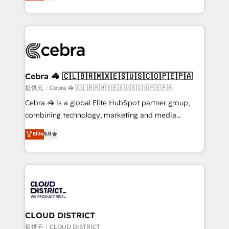
developers, designers, and marketers handles all
our commitment to data security and compliance. At
aspects of your HubSpot. ✨ 400+ global clients ✨
OneMetric, we help revenue teams focus on the
100+ seamless migrations from 15+ different CRMs
OneMetric that matters most: revenue.
✨ 100,000+ hours in HubSpot projects, 75+ full Hub
implementations, and 5,000+ pages ✨ CS: Clients
generating 7-digit MRR from inbound campaigns ✨
CS: 245% organic growth & +751% new visitors for a
Cebra 🦓 🇨🇱🇧🇷🇲🇽🇪🇸🇺🇸🇨🇴🇵🇪🇵🇦
full-funnel HubSpot project ✨ CS: 415% conversion
提供元：Cebra 🦓 🇨🇱🇧🇷🇲🇽🇪🇸🇺🇸🇨🇴🇵🇪🇵🇦
boost with a new HubSpot site Recognized leaders:
Cebra 🦓 is a global Elite HubSpot partner group,
🏆 HubSpot Platform Migration Impact Award 🏆
combining technology, marketing and media
Clutch HubSpot Global Leader 🏆 Finalist: HubSpot
expertise across Latin America and Southern
Elite
5.0
Inbound Campaign of the Year 🏆 Gold AVA Digital
Europe, with teams across 7 countries. Born in Chile,
Award for Best Website 🌟 Accreditations: CRM
we combine local insight with international reach to
Implementation, HubSpot Content Experience, CRM
help businesses grow through technology, creativity,
Data Migration & Custom Integration
AI and strategy. For over 12 years, we’ve delivered
500+ HubSpot implementations, building end-to-
end solutions that integrate CRM, AI automation,
inbound and loop marketing, content, and digital
CLOUD DISTRICT
creativity. Our multicultural team works in Spanish,
提供元：CLOUD DISTRICT