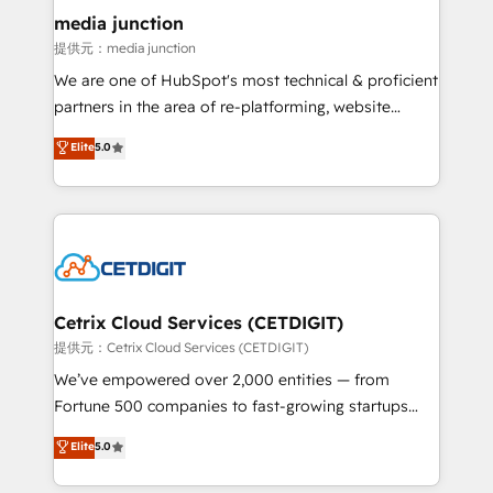
Mexico, USA, and Portugal—we've executed over a
media junction
hundred successful operations. Our approach,
提供元：media junction
rooted in RevOps principles, integrates analysis,
We are one of HubSpot's most technical & proficient
training, planning, and qualification. Leveraging
partners in the area of re-platforming, website
technology, data analytics, CRM optimization, and
design & development. We specialize in multi-hub
Elite
5.0
inbound marketing tactics, we focus on
implementations for mid-market & enterprise
understanding, nurturing, and converting leads.
companies. We are woman-owned, powered by
Partner with us to unlock your business's full
coffee, and we ❤️ dogs. We produce award-winning
potential and achieve sustained growth in today's
work for our clients. 🏆2023 Technical Expertise
competitive market.
Impact Award 🏆2022 Technical Expertise Impact
Award 🏆2022 Platform Migration Excellence Impact
Award 🏆2020 Elite Solutions Partner 🏆2019
Cetrix Cloud Services (CETDIGIT)
Integrations HubSpot Impact Award 🏆2019
提供元：Cetrix Cloud Services (CETDIGIT)
Marketing Enablement HubSpot Impact Award 🏆
We’ve empowered over 2,000 entities — from
2018 Website Design HubSpot Impact Award 🏆2017
Fortune 500 companies to fast-growing startups
Website Design HubSpot Impact Award 🏆2016
and nonprofits — to streamline operations, scale
Elite
5.0
Growth-Driven Design Agency of the Year 🏆2016
revenue, and unlock the full potential of HubSpot.
Sales Enablement HubSpot Impact Award 🏆2015
With deep technical and industry expertise, we fuse