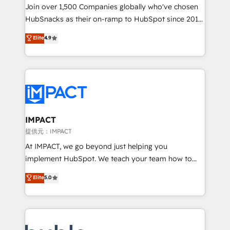
people, exciting ideas and can-do mentality, we
Join over 1,500 Companies globally who've chosen
ensure revenue growth on a daily basis. So tell us
HubSnacks as their on-ramp to HubSpot since 2014
your challenge; our passionate and growth driven
Simple pay-as-you-go plans that accelerate value...
Elite
4.9
team of 100+ experts is ready for you! Driving digital
1️⃣ Set Up | Onboarding New or Check-fixing existing
growth | www.brightdigital.com
HubSpot portals 2️⃣ Scale Up | 100% HubSpot Task
Execution... Global 24/7 ... All Experts 3️⃣ Integrate |
your entire Tech Stack with Custom Integrations
Slash months from your API Integration project... ⬅️
Click "Contact Business" ⬅️ to access 150+ Kickstart
Integration templates that put HubSpot in the center
IMPACT
of your tech stack, syncing... 🛍️ Shopify or
提供元：IMPACT
WooCommerce 💲 Stripe or Paypal 💰 Sage or
At IMPACT, we go beyond just helping you
Netsuite 🤖 Google or Microsoft ✍️ DocuSign or
implement HubSpot. We teach your team how to
PandaDoc 🌐 Avalara or Quaderno HubSnacks holds
master it. As the creators of the Endless Customers
Elite
5.0
the rare Advanced "Custom Integrations"
System™ (the next evolution of They Ask, You
Accreditation, securely sync data across... 🔄 any
Answer), we’re the only HubSpot partner built
apps, in any direction. Stuck on your old CRM..?
entirely around coaching and training. That means
Migrate | seamlessly off your old CRM onto a clean
we don’t do the work for you; we help you build the
new HubSpot portal with Advanced Website and