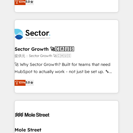
Elite
5.0
Oferecemos ainda agentes de IA especializados em
capable Agency Partners globally. We specialise in
HubSpot que automatizam tarefas executam rotinas
complex CRM migrations, implementations,
no CRM e mantêm os dados organizados, como um
integrations, custom CMS portal development,
especialista operando a plataforma 24/7. Hoje 300+
design & UX for mid to large to multi national
empresas em 13 países utilizam a Nexforce. Somos
businesses. Our teams are based in North America
a maior parceira da HubSpot na América Latina e
and APAC. We are HubSpot's top-ranked Advanced
líder no ranking global de sucesso do cliente da
Implementation Certified Partner and we contribute
Sector Growth 🚀🇨🇦🇺🇸
HubSpot.
to their advisory council. We strive to do 'good work
提供元：Sector Growth 🚀🇨🇦🇺🇸
with good people' and have worked with incredible
🚀 Why Sector Growth? Built for teams that need
brands. You can see some of them on our website,
HubSpot to actually work - not just be set up. 🔧
along with plenty of case studies.
HubSpot Experts: Onboarding, migrations,
Elite
5.0
automation, and training built for adoption. ⚡ Highly
Technical Execution: ERP, EMR and Custom
Integrations; complex builds delivered in weeks, not
months. 🤖 AI Consulting & Agents: AI-powered
workflows; automation agents; process optimization
inside HubSpot. 🏆 Industry Experience: 🏥
Healthcare: HIPAA implementations; secure data
Mole Street