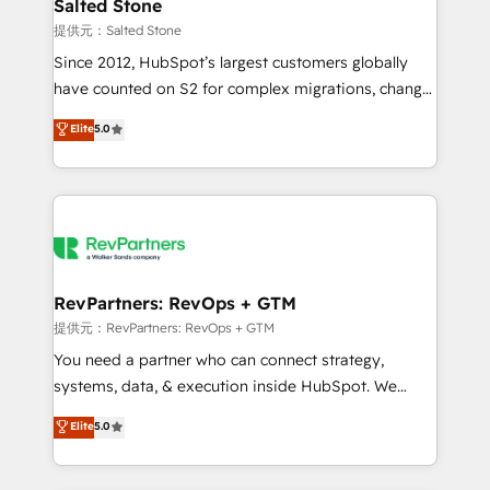
we turn complexity into clarity, human at global
Salted Stone
scale. 🏆 HubSpot’s CEO called us “the partner of the
提供元：Salted Stone
future.” Others agree it is proof of trust built through
Since 2012, HubSpot’s largest customers globally
measurable impact.
have counted on S2 for complex migrations, change
management, systems integration, and creative
Elite
5.0
solutions that deliver measurable impact and
transform brand experiences As one of the few full-
service creative agencies in the HubSpot
ecosystem, we blend strategy, technology, & award-
winning design to build scalable, globally
regionalized HubSpot websites, integrated
marketing campaigns, & RevOps frameworks that
RevPartners: RevOps + GTM
fuel long-term success We connect the entire
提供元：RevPartners: RevOps + GTM
customer lifecycle through seamless integrations,
You need a partner who can connect strategy,
ensure long-term adoption with change-
systems, data, & execution inside HubSpot. We
management programs, and align marketing, sales,
bridge the gap where most agencies fall short by
Elite
5.0
and service to drive sustainable growth With 6 key
combining GTM strategy with technical execution to
HubSpot accreditations and experience across
solve the right problem with the right solution. As the
hundreds of organizations in dozens of industries,