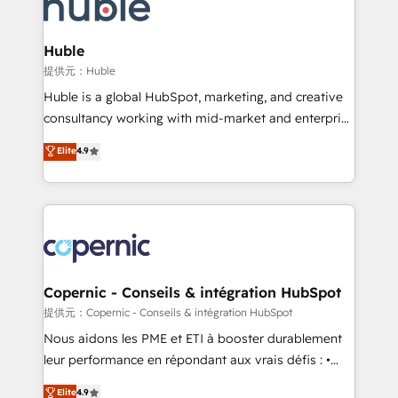
skills, processes, and internal team you need to
CRM Migrations using our in-house "HubScrub" Tool.
attract the right buyers, close deals faster, and grow
without outside dependencies. You’ll learn how to: •
Huble
Set up, audit, and organize your HubSpot portal •
提供元：Huble
Get your sales team fully using HubSpot • Track
Huble is a global HubSpot, marketing, and creative
pipeline and revenue across the entire buyer journey
consultancy working with mid-market and enterprise
• Build an in-house marketing team that drives
businesses. We go beyond implementation, shaping
Elite
4.9
growth • Create content and videos that attract
the strategy, processes, and teams that turn
buyers • Use AI to scale smarter Our coaching-led
HubSpot into a genuine growth engine. Named
approach works best for companies that are done
HubSpot's Global Partner of the Year in 2024,
with outsourcing and ready to build something that
consistently ranked among their top 5 partners
lasts. So if you're ready to become the most trusted
worldwide, and with over 15 years in the ecosystem,
voice in your market, let’s talk.
Huble has built a track record that speaks for itself.
One company, one operating model, delivering
Copernic - Conseils & intégration HubSpot
across offices and consulting teams in the UK, USA,
提供元：Copernic - Conseils & intégration HubSpot
Canada, Germany, France, Belgium, Singapore, and
Nous aidons les PME et ETI à booster durablement
South Africa. Certified compliant with ISO/IEC
leur performance en répondant aux vrais défis : •
27001:2022 and ISO 9001:2015 across all seven
Intégration de HubSpot avec d’autres outils (ERP,
Elite
4.9
international offices and 175+ employees.