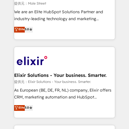
workflows 💼 Financial Services: compliant
提供元：Mole Street
workflows; audit-ready reporting ⚖️ Legal: client
We are an Elite HubSpot Solutions Partner and
intake; pipeline and document workflows 🛒 E-
industry-leading technology and marketing
Commerce: Shopify, WooCommerce; lifecycle and
consultancy. Our focus is on enterprise and mid-
Elite
5.0
revenue automation 🏢 Real Estate: deal pipelines;
market B2B companies globally that want a strategic
portfolio and lifecycle management 🏭
approach to execute their goals through creative
Manufacturing: ERP integrations; operational
applications of our solutions; Technical HubSpot
alignment 🛡️ Compliance & Data Considerations:
Consulting, Content Marketing, Growth-Driven
HIPAA-aware; CASL-compliant; GDPR-ready
Design, Migrations + Integrations. Mole Street’s
implementations where required 💡 Why 500+
mission is empowering others to realize their
Clients Choose Us: Elite Partner; technical, fast, and
greatness, which is achieved through creating
Elixir Solutions - Your business. Smarter.
built to scale.
absolute clarity, derived from a well-defined
提供元：Elixir Solutions - Your business. Smarter.
strategy, executed well, and reported on with clear
As European (BE, DE, FR, NL) company, Elixir offers
results. The culture is driven by core values; Joy, Grit,
CRM, marketing automation and HubSpot
Accountability, Curiosity, Authenticity, Growth
integration products and services to mid-market
Elite
5.0
Mindedness, and Clarity. We are driven to win for the
and enterprise customers. We ensure that your sales,
collective good of the company and its clientele, and
service and marketing department operates in the
dedicated to breaking the mold from the agency of
most effective way, while at the same time