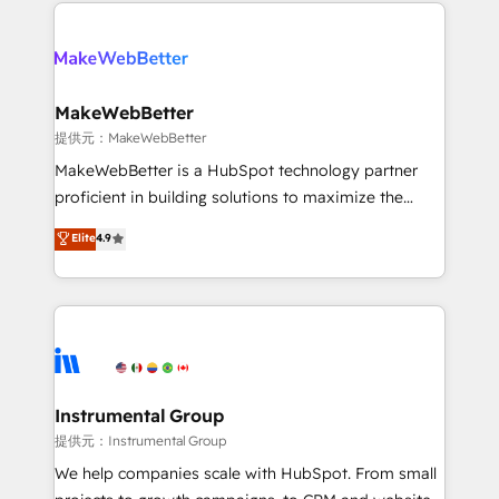
only firm in the world to hold Elite Partner
there’s a good chance one of our globally integrated
Accreditations with both HubSpot and Clay, our
teams has worked with clients just like you Let’s
clients gain a unique advantage in CRM architecture,
explore whether S2 is the partner you’ve been
pipeline generation, data intelligence, and go-to-
looking for...and get your next big initiative moving!
market execution. Why B2B Businesses Choose RP: -
MakeWebBetter
Secure: Soc2 compliant 🛡️ - Pricing: Implementations
提供元：MakeWebBetter
starting at $1,5k 💵 - Speed: Launch in 14 days ⚡ -
MakeWebBetter is a HubSpot technology partner
Global: 75+ RPers across five continents 🌐 - Scale:
proficient in building solutions to maximize the
Largest organically grown & fastest tiering Elite
operational efficiency of HubSpot. The fastest-
Elite
4.9
HubSpot Partner 🪴 - Sales Hub: More
growing tech-enabler & facilitator, MakeWebBetter,
implementations than any other Partner 💻 -
hands you the blend of HubSpot expertise &
Migrations: We convert Salesforce addicts to
eminent solutions & integrations. Trust us to
HubSpot evangelists 🧡 Don't hire a marketing
streamline your HubSpot experience. 🚀HubSpot
agency for an Ops problem. Don't hire a technical
Elite Partners with 10+ years of HubSpot experience
agency for a growth problem. Hire a partner built to
🤝HubSpot Premier Integration partner 🤝Google
solve both.
Premier Partner 2023 🌟5 HubSpot Accreditations 🌟
Instrumental Group
Won HubSpot Theme Challenge 2021 🌟INBOUND’19
提供元：Instrumental Group
HubSpot Rising Star Why us? Harnessing the full
We help companies scale with HubSpot. From small
potential of the powerful HubSpot CRM. ✔️A team of