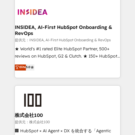
INSIDEA, AI-First HubSpot Onboarding &
RevOps
提供元：INSIDEA, AI-First HubSpot Onboarding & RevOps
★ World's #1 rated Elite HubSpot Partner, 500+
reviews on HubSpot, G2 & Clutch. ★ 150+ HubSpot
Certified Experts & Trainers across the team ★
Elite
5.0
1,500+ implementations across five continents ★ AI-
First, RevOps-led, Onboarding obsessed ★
Company of the Year 2024/25 INSIDEA helps
growing companies turn HubSpot into a revenue
engine. We onboard your team, migrate your data,
and build AI-powered workflows that drive adoption
from week one, in your time zone. What we do ➤
株式会社100
Onboarding: Live in weeks, with workflows built
提供元：株式会社100
around your business, not a template. ➤ Migration:
🏢 HubSpot × AI Agent × DX を統合する「Agentic