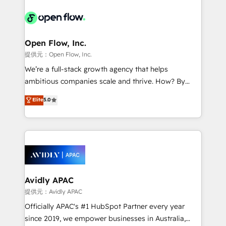
the past into the consultancy of the future. Great
leveraging your commercial data for a fully
things are happening.
integrated buyers journey. Elixir is located in
Brussels, Munich "München", Cologne "Köln", Paris
and Amsterdam. Elixir is a first mover and leader
Open Flow, Inc.
when it comes to HubSpot sales and service
提供元：Open Flow, Inc.
implementations, highly renowned for our business
We’re a full-stack growth agency that helps
acumen, process (re-)design experience and a
ambitious companies scale and thrive. How? By
massive amount of success stories in this area. We
upgrading and streamlining every single revenue-
Elite
5.0
integrate HubSpot with complex solutions like SAP,
generating aspect of your business. We’re proud
MicroSoft, custom solutions,... Our company also has
HubSpot Elite Solutions Partners and devout CRM
strong experience with HubSpot CRM extension,
nerds who can harness HubSpot’s custom digital
mobile apps for Field Service Management and
tools to improve each touchpoint of your customer
Retail execution, CPQ, customer portals and
experience. Working hand-in-hand with your team,
HubSpot CMS developments. And we're champions
we’ll assemble a RevOps machine that drives more
when it comes to complex data migrations.
traffic, generates better leads and crushes your
Avidly APAC
revenue goals. We've worked with thousands of
提供元：Avidly APAC
HubSpot customers and we'd love to work with you
Officially APAC's #1 HubSpot Partner every year
too! Clients come to us for: Advanced CRM solutions
since 2019, we empower businesses in Australia,