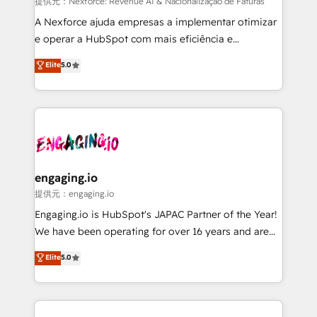
growth. 🚀 AI-Driven GTM Orchestration Unify
提供元：Nexforce: Revenue AI & Nacionalização de Faturas
HubSpot with LinkedIn, WhatsApp, email, paid
A Nexforce ajuda empresas a implementar otimizar
media, and AI voice to drive pipeline. 🤖 AI Custom
e operar a HubSpot com mais eficiência e
Agent Development Deploy AI agents for
previsibilidade de receita. Combinamos Revenue
Elite
5.0
prospecting, follow-ups, service triage, and
Operations (RevOps) e Inteligência Artificial para
knowledge retrieval—built in HubSpot. ⚡ Fast-Track
estruturar processos integrar sistemas organizar
& Growth-Track Services Fast-Track: Rapid HubSpot
dados e automatizar operações. O objetivo é
onboarding in weeks Growth-Track: Unlock
transformar a HubSpot em um verdadeiro sistema
advanced optimization & adoption 📍 São Paulo, BR
operacional de receita conectando equipes
• Des Moines, IA • New York, NY
tecnologia e dados em uma operação integrada.
Também somos distribuidores oficiais da HubSpot
engaging.io
e de mais de 150 softwares globais permitindo
提供元：engaging.io
contratar e pagar a HubSpot em reais com nota
Engaging.io is HubSpot's JAPAC Partner of the Year!
fiscal no Brasil e gerar economia de até 50% na
We have been operating for over 16 years and are
contratação de softwares internacionais.
one of HubSpot's most experienced and technically
Elite
5.0
Oferecemos ainda agentes de IA especializados em
capable Agency Partners globally. We specialise in
HubSpot que automatizam tarefas executam rotinas
complex CRM migrations, implementations,
no CRM e mantêm os dados organizados, como um
integrations, custom CMS portal development,
especialista operando a plataforma 24/7. Hoje 300+
design & UX for mid to large to multi national