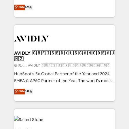
Strategy: Activate Breeze Agents, configure HubSpot
North America. Avec plus de 115 experts en
Elite
4.9
AI, & maximize AEO with tailored AI services. 🧩
marketing automation, Growth, Revops, CRM et
Integrations: Extend HubSpot with custom
webdesign. Markentive is both a consulting firm, a
integrations, hosting, & maintenance.
digital agency and an integrator. With over 115
experts in marketing automation, growth, revops,
CRM and webdesign (We focus on EMEA - USA
customers).
AVIDLY 🇬🇧🇫🇮🇸🇪🇩🇰🇺🇸🇨🇦🇳🇴🇩🇪🇦🇺
🇳🇿
提供元：AVIDLY 🇬🇧🇫🇮🇸🇪🇩🇰🇺🇸🇨🇦🇳🇴🇩🇪🇦🇺🇳🇿
HubSpot’s 5x Global Partner of the Year and 2024
EMEA & APAC Partner of the Year. The world’s most
experienced and fully accredited HubSpot Solutions
Elite
5.0
Partner. 🚀 With 2,750+ HubSpot projects delivered
and 370+ specialists across EMEA, APAC and NAM,
we de-risk complex CRM programmes and
accelerate ROI across every HubSpot Hub. 🧭 From
multi-region migrations to AI-powered automation,