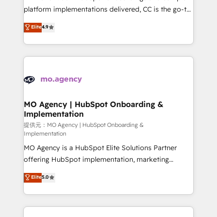
you like support in deploying your inbound
platform implementations delivered, CC is the go-to
marketing strategy? We'll provide support tailored
Elite Solutions Partner for businesses ready to
Elite
4.9
to your needs and sales objectives. With 125+
migrate, replatform, and scale smarter. We specialize
certifications, we are part of the most certified
in high-impact CRM and CMS migrations and
Canadian agencies, and we both hold Onboarding
onboarding from platforms like Salesforce, NetSuite,
Accreditations. Based in Canada (coast to coast), our
Zoho, Pardot, Marketo, Microsoft Dynamics, Wix,
services are offered in both English & French.
WordPress and legacy CRMs, turning fragmented
systems into unified, growth-ready HubSpot
architectures that accelerate revenue operations and
MO Agency | HubSpot Onboarding &
Implementation
performance. - Multi-object CRM migration, cleanup,
and implementation. - Pre-built and custom
提供元：MO Agency | HubSpot Onboarding &
Implementation
integrations across your full tech stack. - Custom
MO Agency is a HubSpot Elite Solutions Partner
object setup, CMS builds, and full-funnel automation.
offering HubSpot implementation, marketing
- Dashboards, lifecycle campaigns, and lead
automation, CRM and RevOps consulting, B2B SEO,
nurturing sequences. - Cross-hub setup across
Elite
5.0
paid media, content marketing, AEO and GEO (AI
Marketing, Sales, Operations, and Service Hubs. -
search optimisation), and HubSpot Content Hub and
Ongoing optimization, managed support, and
WordPress development. We work with enterprise
scalable retainers. Let’s make HubSpot your most