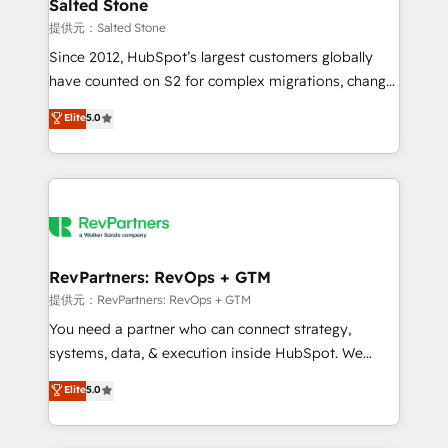
we turn complexity into clarity, human at global
Salted Stone
scale. 🏆 HubSpot’s CEO called us “the partner of the
提供元：Salted Stone
future.” Others agree it is proof of trust built through
Since 2012, HubSpot’s largest customers globally
measurable impact.
have counted on S2 for complex migrations, change
management, systems integration, and creative
Elite
5.0
solutions that deliver measurable impact and
transform brand experiences As one of the few full-
service creative agencies in the HubSpot
ecosystem, we blend strategy, technology, & award-
winning design to build scalable, globally
regionalized HubSpot websites, integrated
marketing campaigns, & RevOps frameworks that
RevPartners: RevOps + GTM
fuel long-term success We connect the entire
提供元：RevPartners: RevOps + GTM
customer lifecycle through seamless integrations,
You need a partner who can connect strategy,
ensure long-term adoption with change-
systems, data, & execution inside HubSpot. We
management programs, and align marketing, sales,
bridge the gap where most agencies fall short by
Elite
5.0
and service to drive sustainable growth With 6 key
combining GTM strategy with technical execution to
HubSpot accreditations and experience across
solve the right problem with the right solution. As the
hundreds of organizations in dozens of industries,