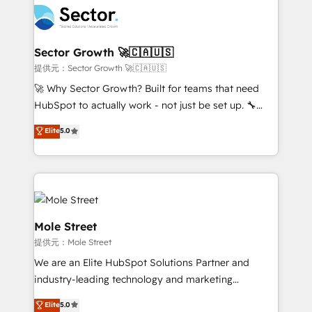
empresas em 13 países utilizam a Nexforce. Somos
businesses. Our teams are based in North America
a maior parceira da HubSpot na América Latina e
and APAC. We are HubSpot's top-ranked Advanced
líder no ranking global de sucesso do cliente da
Implementation Certified Partner and we contribute
Sector Growth 🚀🇨🇦🇺🇸
HubSpot.
to their advisory council. We strive to do 'good work
提供元：Sector Growth 🚀🇨🇦🇺🇸
with good people' and have worked with incredible
🚀 Why Sector Growth? Built for teams that need
brands. You can see some of them on our website,
HubSpot to actually work - not just be set up. 🔧
along with plenty of case studies.
HubSpot Experts: Onboarding, migrations,
Elite
5.0
automation, and training built for adoption. ⚡ Highly
Technical Execution: ERP, EMR and Custom
Integrations; complex builds delivered in weeks, not
months. 🤖 AI Consulting & Agents: AI-powered
workflows; automation agents; process optimization
inside HubSpot. 🏆 Industry Experience: 🏥
Mole Street
Healthcare: HIPAA implementations; secure data
提供元：Mole Street
workflows 💼 Financial Services: compliant
We are an Elite HubSpot Solutions Partner and
workflows; audit-ready reporting ⚖️ Legal: client
industry-leading technology and marketing
intake; pipeline and document workflows 🛒 E-
consultancy. Our focus is on enterprise and mid-
Commerce: Shopify, WooCommerce; lifecycle and
Elite
5.0