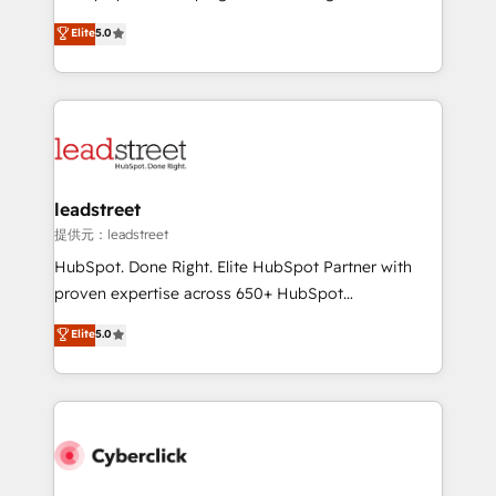
most out of their HubSpot experience operating in
grow with clarity, confidence, and intelligence.
Elite
5.0
the United States, EU, UAE, Mexico and Latin
Operating across the UK, Netherlands, Ireland, and
America. From casual user to super fan: make
Canada, we’ve delivered thousands of successful
HubSpot an experience you LOVE!
HubSpot projects for mid-market and enterprise
clients worldwide, with over 10 years experience. We
combine HubSpot, data, and AI to design connected
go-to-market systems that align people, process,
and technology for predictable, scalable revenue
leadstreet
growth. Our expertise spans RevOps, CRM and data
提供元：leadstreet
architecture, AI enablement, and strategic marketing,
HubSpot. Done Right. Elite HubSpot Partner with
delivered through our proprietary FLAIR framework
proven expertise across 650+ HubSpot
for responsible AI adoption. As a HubSpot Elite
implementations. With 12+ years of HubSpot
Elite
5.0
Partner and ISO 27001:2022 certified consultancy,
experience, we help you use the HubSpot platform
we blend strategy, creativity, and technology to help
to its fullest capacity, improve your current HubSpot
organisations scale smarter and grow stronger.
website, or build your new one.