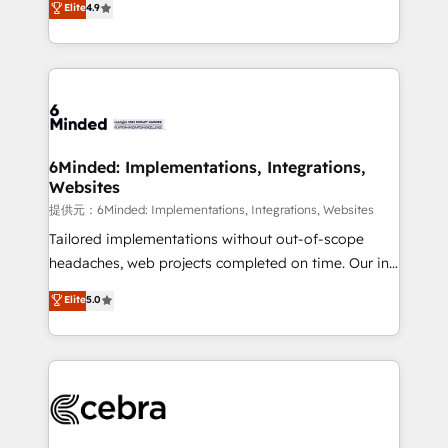
Elite
4.9
150+ HubSpot-certified experts, we deliver scalable
English, Spanish, Portuguese & Italian 👉 Grow
solutions to complex GTM and RevOps challenges.
smarter with AI and HubSpot.
Our Expertise 🔹 Onboarding & Implementation:
Accredited HubSpot Partner, ensuring smooth setup
tailored to your GTM motion. 🔹 Migrations:
Accredited HubSpot Partner, ensuring migration
from other CRMs to HubSpot without data loss or
6Minded: Implementations, Integrations,
Websites
downtime. 🔹 RevOps Strategy: Align teams,
processes, and data to drive revenue efficiency. 🔹
提供元：6Minded: Implementations, Integrations, Websites
Integrations: Connect HubSpot with your tech stack
Tailored implementations without out-of-scope
for better adoption. 🔹 Custom Solutions: Build
headaches, web projects completed on time. Our in-
tailored apps, workflows, and configurations. We are
house team of certified CRM architects, experts,
Elite
5.0
SOC 2 Type II and ISO 27001 certified, reinforcing
developers, designers, and marketers handles all
our commitment to data security and compliance. At
aspects of your HubSpot. ✨ 400+ global clients ✨
OneMetric, we help revenue teams focus on the
100+ seamless migrations from 15+ different CRMs
OneMetric that matters most: revenue.
✨ 100,000+ hours in HubSpot projects, 75+ full Hub
implementations, and 5,000+ pages ✨ CS: Clients
generating 7-digit MRR from inbound campaigns ✨