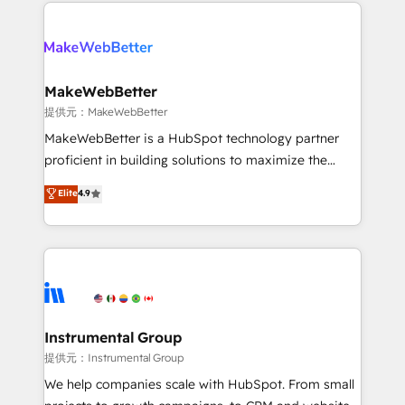
only firm in the world to hold Elite Partner
there’s a good chance one of our globally integrated
Accreditations with both HubSpot and Clay, our
teams has worked with clients just like you Let’s
clients gain a unique advantage in CRM architecture,
explore whether S2 is the partner you’ve been
pipeline generation, data intelligence, and go-to-
looking for...and get your next big initiative moving!
market execution. Why B2B Businesses Choose RP: -
MakeWebBetter
Secure: Soc2 compliant 🛡️ - Pricing: Implementations
提供元：MakeWebBetter
starting at $1,5k 💵 - Speed: Launch in 14 days ⚡ -
MakeWebBetter is a HubSpot technology partner
Global: 75+ RPers across five continents 🌐 - Scale:
proficient in building solutions to maximize the
Largest organically grown & fastest tiering Elite
operational efficiency of HubSpot. The fastest-
Elite
4.9
HubSpot Partner 🪴 - Sales Hub: More
growing tech-enabler & facilitator, MakeWebBetter,
implementations than any other Partner 💻 -
hands you the blend of HubSpot expertise &
Migrations: We convert Salesforce addicts to
eminent solutions & integrations. Trust us to
HubSpot evangelists 🧡 Don't hire a marketing
streamline your HubSpot experience. 🚀HubSpot
agency for an Ops problem. Don't hire a technical
Elite Partners with 10+ years of HubSpot experience
agency for a growth problem. Hire a partner built to
🤝HubSpot Premier Integration partner 🤝Google
solve both.
Premier Partner 2023 🌟5 HubSpot Accreditations 🌟
Instrumental Group
Won HubSpot Theme Challenge 2021 🌟INBOUND’19
提供元：Instrumental Group
HubSpot Rising Star Why us? Harnessing the full
We help companies scale with HubSpot. From small
potential of the powerful HubSpot CRM. ✔️A team of