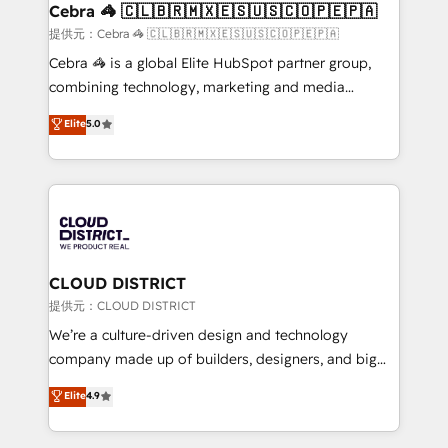
CS: 245% organic growth & +751% new visitors for a
Cebra 🦓 🇨🇱🇧🇷🇲🇽🇪🇸🇺🇸🇨🇴🇵🇪🇵🇦
full-funnel HubSpot project ✨ CS: 415% conversion
提供元：Cebra 🦓 🇨🇱🇧🇷🇲🇽🇪🇸🇺🇸🇨🇴🇵🇪🇵🇦
boost with a new HubSpot site Recognized leaders:
Cebra 🦓 is a global Elite HubSpot partner group,
🏆 HubSpot Platform Migration Impact Award 🏆
combining technology, marketing and media
Clutch HubSpot Global Leader 🏆 Finalist: HubSpot
expertise across Latin America and Southern
Elite
5.0
Inbound Campaign of the Year 🏆 Gold AVA Digital
Europe, with teams across 7 countries. Born in Chile,
Award for Best Website 🌟 Accreditations: CRM
we combine local insight with international reach to
Implementation, HubSpot Content Experience, CRM
help businesses grow through technology, creativity,
Data Migration & Custom Integration
AI and strategy. For over 12 years, we’ve delivered
500+ HubSpot implementations, building end-to-
end solutions that integrate CRM, AI automation,
inbound and loop marketing, content, and digital
CLOUD DISTRICT
creativity. Our multicultural team works in Spanish,
提供元：CLOUD DISTRICT
Portuguese, and English to design scalable strategies
We’re a culture-driven design and technology
that drive measurable growth. 🌎 Highlights: • 10+
company made up of builders, designers, and big
years as a HubSpot partner. • 2023 Impact Awards:
thinkers. We blend strategy, design, and
Elite
4.9
Platform Migration Excellence. • Top 3 Partner of the
development—always fueled by curiosity—to turn
Year LATAM 2022, 2023, 2024, 2025. • Partner of the
ideas, opportunities, and challenges into meaningful
Year 2024. • Organizer of Aliados.ai (AI, marketing &