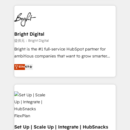
Growth-Driven Design Agency of the Year 🏆2015
automation, integration, and AI innovation to deliver
Became the 5th Agency to reach Diamond 🏆2014
lasting impact. We specialize in: • Turnkey and end-
HubSpot COS Performance Award 🏆2014 HubSpot
to-end HubSpot implementations • Onboarding for
COS Design Award 🏆2013 HubSpot Marketplace
Sales, Service, Marketing & Content Hubs • AI voice
Provider of the Year 🏆2011 Became a HubSpot
and chat agents, predictive automation, and smart
Bright Digital
Partner 📆Founded in 1997
workflows • Salesforce + HubSpot integration •
提供元：Bright Digital
RevOps and AI-driven sales enablement • Website
Bright is the #1 full-service HubSpot partner for
design and CMS development • ERP integration: SAP,
ambitious companies that want to grow smarter.
NetSuite, Microsoft Dynamics, … • Data cleansing
From HubSpot onboarding, to training, from
Elite
4.9
and CRM migration from any platform •
developing a new website to lead generation and
Client/member portals built on HubSpot • Custom
digital marketing; we do it all (and with great
and complex integrations: SAM.gov, GovWin,
results)! In short, our services include: - HubSpot
QuickBooks, PandaDoc, ClickUp, Shopify, Mapsly,
consultancy: onboarding, training, data migration -
WooCommerce, BuilderTrend, and more Experience
HubSpot development: websites, custom modules,
the difference — reach out to see how AI + HubSpot
integrations - Marketing & sales solutions: digital
can transform your business.
marketing, advertising, campaigns, content and
design We connect people, data and technology to
improve customer experiences. With our bright
Set Up | Scale Up | Integrate | HubSnacks