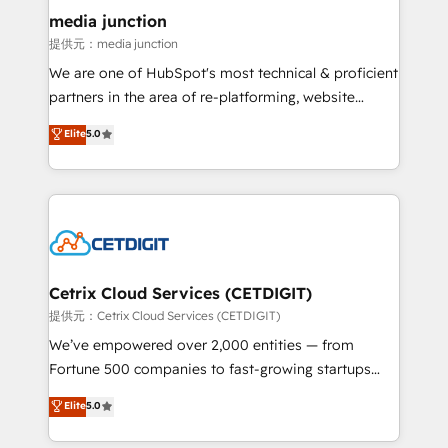
Mexico, USA, and Portugal—we've executed over a
media junction
hundred successful operations. Our approach,
提供元：media junction
rooted in RevOps principles, integrates analysis,
We are one of HubSpot's most technical & proficient
training, planning, and qualification. Leveraging
partners in the area of re-platforming, website
technology, data analytics, CRM optimization, and
design & development. We specialize in multi-hub
Elite
5.0
inbound marketing tactics, we focus on
implementations for mid-market & enterprise
understanding, nurturing, and converting leads.
companies. We are woman-owned, powered by
Partner with us to unlock your business's full
coffee, and we ❤️ dogs. We produce award-winning
potential and achieve sustained growth in today's
work for our clients. 🏆2023 Technical Expertise
competitive market.
Impact Award 🏆2022 Technical Expertise Impact
Award 🏆2022 Platform Migration Excellence Impact
Award 🏆2020 Elite Solutions Partner 🏆2019
Cetrix Cloud Services (CETDIGIT)
Integrations HubSpot Impact Award 🏆2019
提供元：Cetrix Cloud Services (CETDIGIT)
Marketing Enablement HubSpot Impact Award 🏆
We’ve empowered over 2,000 entities — from
2018 Website Design HubSpot Impact Award 🏆2017
Fortune 500 companies to fast-growing startups
Website Design HubSpot Impact Award 🏆2016
and nonprofits — to streamline operations, scale
Elite
5.0
Growth-Driven Design Agency of the Year 🏆2016
revenue, and unlock the full potential of HubSpot.
Sales Enablement HubSpot Impact Award 🏆2015
With deep technical and industry expertise, we fuse