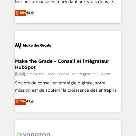
leur performance en répondant aux vrais défis : •
27001:2022 and ISO 9001:2015 across all seven
Intégration de HubSpot avec d’autres outils (ERP,
Elite
4.9
international offices and 175+ employees.
téléphonie, etc.) • Alignement des équipes grâce à un
outil et des données partagées • Amélioration de la
collecte et de l’analyse des données pour des
décisions éclairées • Optimisation de l’efficacité et
de la productivité des équipes Notre équipe de 30
consultants certifiés HubSpot aborde chaque projet
avec un engagement total, alignant processus
Make the Grade - Conseil et intégrateur
HubSpot
métiers et technologie, et guidant vos équipes à
travers le changement, tout en centrant vos objectifs
提供元：Make the Grade - Conseil et intégrateur HubSpot
d’entreprise. Grâce à une méthodologie éprouvée
Société de conseil en stratégie digitale, notre
auprès de plus de 400 clients, nous comprenons
mission est de soutenir la croissance des entreprises
rapidement vos enjeux et intégrons parfaitement
B2B à travers l’acquisition de nouveaux clients,
Elite
4.9
HubSpot dans votre organisation. Pour toute
l'intégration CRM et le développement des revenus
question technique ou besoin de structuration de
auprès de vos comptes existants. En France et à
votre projet HubSpot, contactez notre équipe pour
l'international, nous travaillons avec des ETI
un échange dédié.
ambitieuses, des grands groupes voulant aller au-
delà d’une simple transformation digitale et des