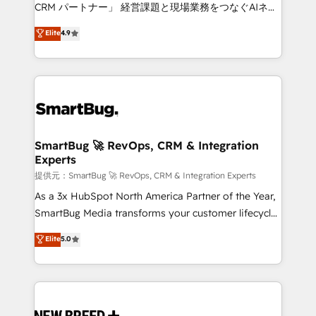
Move from any legacy CRM. Zero downtime, full data
CRM パートナー」 経営課題と現場業務をつなぐAIネイ
integrity. ➤ Implementation: Configure HubSpot to
ティブ・エージェンシーとして、HubSpot Eliteの実装
Elite
4.9
run your revenue process. Sales, marketing, and
力で顧客フロント業務を再設計します。 💡 100inc は何
service wired together. ➤ AI and Integrations: Layer
をする会社か？ HubSpotを共通基盤に、AIエージェン
Breeze AI, custom agents, and APIs to remove
トを組み込んだ顧客フロント業務（マーケティング・営
manual work. ➤ Ongoing Management: Monthly
業・CS）を組織全体で設計・実装する日本のAIネイテ
tune-ups, feature rollouts, adoption coaching. Buying
ィブ・エージェンシーです。事業部・グループ会社・部
HubSpot, switching to it, or reviving a stale portal?
門が分立する組織で、データと業務プロセスのサイロ化
We are built for the work.
を、CRMを軸とした全社共通基盤に再構築します。意
SmartBug 🚀 RevOps, CRM & Integration
Experts
思決定者・PMO・現場担当者に並走します。 1️⃣
HubSpot導入・活用支援 顧客データの一元化から、
提供元：SmartBug 🚀 RevOps, CRM & Integration Experts
GTMの見える化・自動化まで。全Hub統合運用、デー
As a 3x HubSpot North America Partner of the Year,
タ品質設計、グループ横断のCRM統合に対応します。
SmartBug Media transforms your customer lifecycle
2️⃣ AIエージェント組織構築 営業・マーケティング業務
into a revenue engine. Our unified ecosystem
Elite
5.0
の一部をAIが自律実行する組織への移行を設計・実装。
includes specialized divisions Globalia (AI &
Breeze・Claude等をHubSpotと連携させ、役割定義・
Software) and Point Success Media (Paid Media),
運用ルール・成果指標まで含めて設計します。 3️⃣ 全社
making this the official home for all three brands. 🔄
DX × AI推進のPMO伴走支援 複数部門をまたぐDX×AI変
Implementation & Integration - Seamless migrations
革を、構想から実装・定着までPMOとして主導。「設
and system integrations powered by Globalia’s