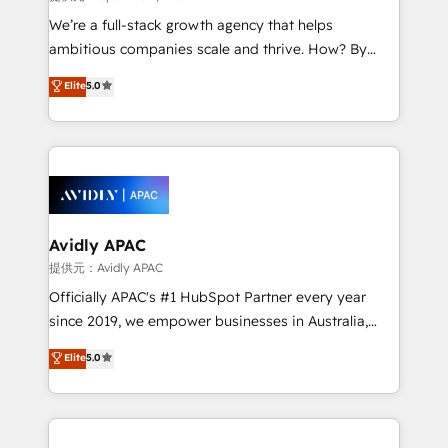
implementations, highly renowned for our business
We’re a full-stack growth agency that helps
acumen, process (re-)design experience and a
ambitious companies scale and thrive. How? By
massive amount of success stories in this area. We
upgrading and streamlining every single revenue-
Elite
5.0
integrate HubSpot with complex solutions like SAP,
generating aspect of your business. We’re proud
MicroSoft, custom solutions,... Our company also has
HubSpot Elite Solutions Partners and devout CRM
strong experience with HubSpot CRM extension,
nerds who can harness HubSpot’s custom digital
mobile apps for Field Service Management and
tools to improve each touchpoint of your customer
Retail execution, CPQ, customer portals and
experience. Working hand-in-hand with your team,
HubSpot CMS developments. And we're champions
we’ll assemble a RevOps machine that drives more
when it comes to complex data migrations.
traffic, generates better leads and crushes your
Avidly APAC
revenue goals. We've worked with thousands of
提供元：Avidly APAC
HubSpot customers and we'd love to work with you
Officially APAC's #1 HubSpot Partner every year
too! Clients come to us for: Advanced CRM solutions
since 2019, we empower businesses in Australia,
System Integrations both Custom and Native to
New Zealand, and globally to realise their full
Elite
5.0
HubSpot Data System Migrations between systems
potential through enterprise HubSpot CRM
to HubSpot New lead generation strategies Time-
implementation. And we deliver best practice across
saving automations Fresh growth campaigns Robust
the whole HubSpot platform, covering marketing,
help desk Unified revenue operations Dynamic
sales, service, CMS and integrations. We work with