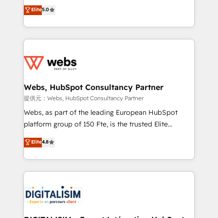
BBD Boom is the HubSpot partner that can help you
Elite
5.0
Execution • 750+ onboardings and 2,000+
to HubSpot Better. We work with your teams to
implementations • Deep expertise across marketing,
solve all your HubSpot challenges and improve user
sales, and service hubs • Built-in flexibility for
adoption, sales process and marketing results.
startups to global brands
Services 📚 Onboarding your team to HubSpot for
the first time 🔧 Designing and optimising your
HubSpot set-up for better results 🌐 Website design
and build using HubSpot 🔌 Integrating HubSpot
Webs, HubSpot Consultancy Partner
with other systems 🎓 Training your teams to be
提供元：Webs, HubSpot Consultancy Partner
HubSpot pros 📊 Lead generation services using
Webs, as part of the leading European HubSpot
HubSpot Why us? - SIX HubSpot Accreditations -
platform group of 150 Fte, is the trusted Elite
awarded by HubSpot after a rigorous process for
HubSpot CRM Partner offering you a roadmap on
Elite
4.8
CRM, Solutions Architecture, Onboarding , Data
maximizing EBITDA and achieving Commercial
Migration, Custom Integration & Platform
Excellence. With our targeted processes, we
Enablement -Onboarded over 500 businesses to
strengthen your digital transformation and minimize
HubSpot -Top 1% of partners worldwide -In-house
costs. As HubSpot's Advanced Accredited CRM
team of 25+ experts Contact us today to help you
Implementation partner, we provide expertise to
get more from your investment in HubSpot.
drive your business forward. Since 2015 we are fully
www.bbdboom.com
dedicated to HubSpot and with an experienced