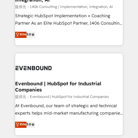
Competence Centers: Smart Manufacturing,
提供元：1406 Consulting | Implementation, Integration, AI
Customer First, Enabling Technologies & Security.
Strategic HubSpot Implementation + Coaching
The synergies generated by these integrations,
Partner As an Elite HubSpot Partner, 1406 Consulting
together with the combination of talents, skills,
helps mid-market revenue teams transform how
Elite
5.0
solutions and services, have allowed the group to
they sell, market, and serve. We don't just build your
build an unrivaled offering portfolio on the market
HubSpot—we teach your team to own it, then stay
to accompany companies on their digital
to help you keep winning. What We Do ⚙️ CRM
transformation journey.
Implementations across Marketing, Sales, Service,
Data & Content 📈 Sales & Marketing Alignment +
Revenue Team Enablement 🤖 Breeze AI & Custom
Agent Creation 🔄 Custom Integrations & Data
Evenbound | HubSpot for Industrial
Companies
Migration Why 1406 We become part of your team.
Your team learns while we build. We fix what others
提供元：Evenbound | HubSpot for Industrial Companies
broke. Built for mid-market reality—practical
At Evenbound, our team of strategic and technical
solutions that work with your actual headcount and
experts helps mid-market manufacturing companies
constraints. By the Numbers 🏆 Top 1% of all
achieve real growth. We specialize in delivering
Elite
5.0
HubSpot partners 🔄 Top 5% globally in client
tailored solutions that drive results by leveraging
retention 📅 8+ years of consistent results since 2017
HubSpot’s platform and data to fuel success.