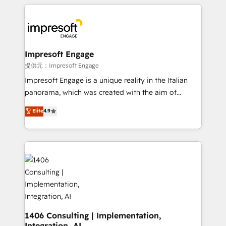
experiences. To us, technology is more than just
tech global congress). 👉 Ready to scale your
code; it’s about creating things that are useful, cool,
business with HubSpot? Let Cebra’s experts help
and—most importantly—simple. That’s why we lean
you grow faster, smarter, and with impact.
into bold ideas and shape them into thoughtful
products and strategies that actually make a
Impresoft Engage
difference.
提供元：Impresoft Engage
Impresoft Engage is a unique reality in the Italian
panorama, which was created with the aim of
putting Customer Experience at the center by
Elite
4.9
creating digital environments capable of integrating
people, processes and data. We offer the best
digital solutions on the market, ranging from CRM
processes and technologies to digital strategy, from
marketing automation to online and offline sales
processes through Customer Service Management,
allowing companies to optimize processes and meet
the needs of the customer. We are part of Impresoft
Group, a group of specialized and complementary
1406 Consulting | Implementation,
Integration, AI
companies that divide their offer into 4