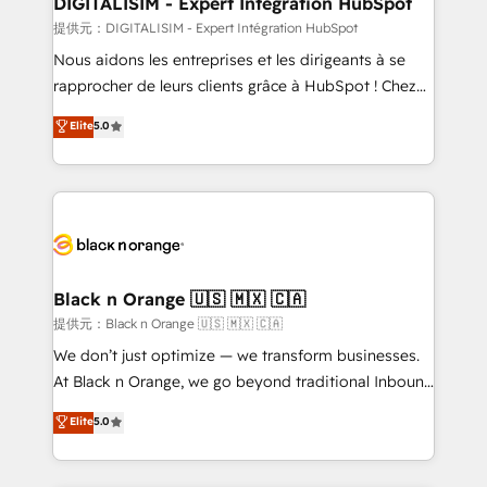
DIGITALISIM - Expert Intégration HubSpot
team (50+), we work with reputable companies in
提供元：DIGITALISIM - Expert Intégration HubSpot
B2B sectors such as manufacturing, SaaS and
Nous aidons les entreprises et les dirigeants à se
business services. We prepare a customized
rapprocher de leurs clients grâce à HubSpot ! Chez
business case that demonstrates the value and
DIGITALISIM, nous avons l'intime conviction que la
Elite
5.0
impact of your digital transformation, including a
réussite des entreprises passe par l’innovation web,
detailed financial rationale with a focus on ROI and
le marketing digital, et la relation client ! C'est
TCO. As a trusted extension of your team, we
pourquoi, nos experts sont à la fois capables de
believe in the power of partnership. Together, we
gérer votre projet de création de site internet, votre
embark on a transformational journey that sets your
référencement, votre stratégie digitale et le pilotage
business up for long-term success. Unlock your
et l'intégration d'HubSpot ! Les grandes phases d'un
business. If not now, when?
projet HubSpot avec DIGITALISIM : 🧽 Nettoyage,
Black n Orange 🇺🇸 🇲🇽 🇨🇦
migration et intégration des bases de données. 🚀
提供元：Black n Orange 🇺🇸 🇲🇽 🇨🇦
Développement des interfaces avec vos logiciels
We don’t just optimize — we transform businesses.
métiers ⚙️ Configuration de la plateforme HubSpot
At Black n Orange, we go beyond traditional Inbound
📈 Configuration de rapports et tableaux de bord 🤝
Marketing with our exclusive methodologies:
Elite
5.0
Book Process & Guidelines utilisateurs 🎓
BOOMS and BOOST. Together, they form a powerful
Formations des utilisateurs
combination that has driven success for over 800
businesses worldwide. As Elite HubSpot Partners, we