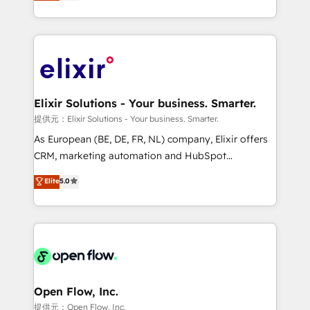
market B2B companies globally that want a strategic
revenue automation 🏢 Real Estate: deal pipelines;
approach to execute their goals through creative
portfolio and lifecycle management 🏭
applications of our solutions; Technical HubSpot
Manufacturing: ERP integrations; operational
Consulting, Content Marketing, Growth-Driven
alignment 🛡️ Compliance & Data Considerations:
Design, Migrations + Integrations. Mole Street’s
HIPAA-aware; CASL-compliant; GDPR-ready
mission is empowering others to realize their
implementations where required 💡 Why 500+
greatness, which is achieved through creating
Elixir Solutions - Your business. Smarter.
Clients Choose Us: Elite Partner; technical, fast, and
absolute clarity, derived from a well-defined
提供元：Elixir Solutions - Your business. Smarter.
built to scale.
strategy, executed well, and reported on with clear
As European (BE, DE, FR, NL) company, Elixir offers
results. The culture is driven by core values; Joy, Grit,
CRM, marketing automation and HubSpot
Accountability, Curiosity, Authenticity, Growth
integration products and services to mid-market
Elite
5.0
Mindedness, and Clarity. We are driven to win for the
and enterprise customers. We ensure that your sales,
collective good of the company and its clientele, and
service and marketing department operates in the
dedicated to breaking the mold from the agency of
most effective way, while at the same time
the past into the consultancy of the future. Great
leveraging your commercial data for a fully
things are happening.
integrated buyers journey. Elixir is located in
Brussels, Munich "München", Cologne "Köln", Paris
and Amsterdam. Elixir is a first mover and leader
Open Flow, Inc.
when it comes to HubSpot sales and service
提供元：Open Flow, Inc.