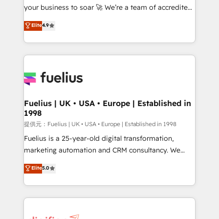
your business to soar 🚀 We’re a team of accredited
our AI governance framework, built on ISO 42001
HubSpot experts ready to help you. We can
Ready for the next step? Click the 👈 '𝗖𝗼𝗻𝘁𝗮𝗰𝘁
Elite
4.9
implement the platform into complex business
𝗯𝘂𝘀𝗶𝗻𝗲𝘀𝘀' button to get in touch (𝘸𝘦'𝘳𝘦 𝘴𝘶𝘱𝘦𝘳
environments, optimise what you've got and make
𝘳𝘦𝘴𝘱𝘰𝘯𝘴𝘪𝘷𝘦)
sure you can actually use it, build your website in
HubSpot or create an inbound marketing strategy
for you and execute it on HubSpot. We are on the
G-Cloud 14 CCS (Crown Commercial Service)
framework, meaning we've been accredited by
Fuelius | UK • USA • Europe | Established in
1998
HubSpot and vetted by the CCS, which means we
can support public sector companies as well the
提供元：Fuelius | UK • USA • Europe | Established in 1998
other ones listed in our profile. Our services: -
Fuelius is a 25-year-old digital transformation,
HubSpot implementation - HubSpot CMS website
marketing automation and CRM consultancy. We
build We can do lots of things. But everything we do
enable mid-market and enterprise clients to
Elite
5.0
is there for you to: - Grow revenue, and run your
maximise their return from digital and fuel their
business more efficiently - Build stronger
growth. We modernise platforms, streamline
relationships with customers - Make better
operations that are causing inefficiencies, improve
decisions with data - Find a new voice and reach
customer experiences, integrate systems, and
more people - Get the most out of your HubSpot