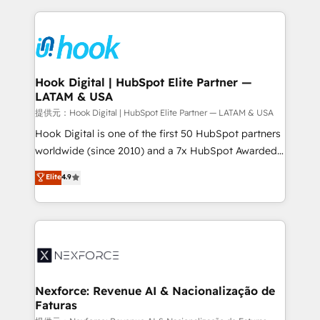
Who We Serve Revenue teams, marketing leaders,
Technical Solutions: - HubSpot Technical Consulting -
and sales ops at mid-market companies ready to
HubSpot CRM Implementation - HubSpot
move beyond spreadsheets into unified systems
Onboarding - Data Migration & Integrations -
that drive real business results.
Technical Audit & Optimization Strategic Solutions: -
Revenue Operations - Inbound Marketing -
Hook Digital | HubSpot Elite Partner —
LATAM & USA
Outbound Marketing - HubSpot CMS Website
Design & Development We empower our clients to
提供元：Hook Digital | HubSpot Elite Partner — LATAM & USA
reach their full potential by providing transparent,
Hook Digital is one of the first 50 HubSpot partners
relationship-driven support. With over 300 HubSpot
worldwide (since 2010) and a 7x HubSpot Awarded
certifications and accreditations, we deliver both the
Elite Partner. With 500+ projects across the U.S.,
Elite
4.9
technical know-how and strategic guidance you
Brazil, and LATAM, we combine global expertise with
need to succeed.
regional experience. Today, we are Brazil’s largest
HubSpot Elite Partner—trusted by companies across
the Americas to scale smarter. ⚙️ CRM
Implementation & Migration Onboarding across all
Hubs, plus migrations from Salesforce, Pipedrive, RD
Station, Freshdesk, Intercom, and more. Custom
Nexforce: Revenue AI & Nacionalização de
Faturas
objects, automations, and integrations built for