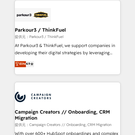
specialize in crafting high-performance growth
strategies that integrate data-driven marketing,
automation, and revenue intelligence to help
companies scale faster and smarter. 🔹 BOOMS:
Parkour3 / ThinkFuel
Demand generation for all your buyers With BOOMS,
提供元：Parkour3 / ThinkFuel
you invest in 100% of your buyers, accelerating your
At Parkour3 & ThinkFuel, we support companies in
growth and positioning yourself as an undisputed
developing their digital strategies by leveraging
leader. 🔹 BOOST: Optimize your digital
technologies and automating their marketing and
Elite
4.9
transformation process A methodology designed to
sales processes to generate growth. Our offer spans
implement HubSpot effectively and optimize your
from Strategy to Operations. We specialize in CRM
digital processes. 🔹 Trusted by Industry Leaders
onboarding and implementation, web design, sales
With an average rating of 4.9/5 and a proven track
& marketing automation, and digital marketing. With
record of business transformation, our growth-first
extensive experience working with tech companies
approach has helped brands dominate their
and manufacturers since 2002, we are committed to
markets.
empowering our clients and developing their
Campaign Creators // Onboarding, CRM
Migration
autonomy. Get to grips with HubSpot through
guided implementation and seamless integration of
提供元：Campaign Creators // Onboarding, CRM Migration
the CRM platform into your digital ecosystem. Would
With over 600+ HubSpot onboardings and complex