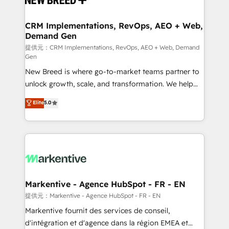
定の代行ではなく、設計の責任」を引き受け、部門横断
technical development team. - 19 HubSpot-certified
の統合・浸透・変革管理を実行します。 ▸ CMS戦略設
trainers to drive platform adoption. 📈 Revenue
CRM Implementations, RevOps, AEO + Web,
計・構築：リード獲得・CVR・SEOを前提にした情報設
Demand Gen
Generation - Full-funnel marketing and high-
計・導線設計・テンプレート設計をContent Hubで一体
performance advertising via Point Success Media. -
提供元：CRM Implementations, RevOps, AEO + Web, Demand
Gen
提供。 ▸ 既存CRM・MAからの移行支援：Salesforce・
Expert deployment of Breeze AI and custom agents
Marketo・Pardot等からの移行、カスタム設計、履歴
New Breed is where go-to-market teams partner to
to automate growth. 🏆 Elite Excellence - 8 platform
データ移行と活用設計まで。 ▸ AEO対応：ChatGPT・
unlock growth, scale, and transformation. We help
accreditations and deep HIPAA-compliance
Perplexity等のAI検索からの流入・引用を前提にコンテ
companies activate HubSpot’s AI-powered
expertise. - A team of 250+ experts dedicated to
Elite
5.0
ンツとサイト構造を最適化。 🏆 なぜ100incを選ぶの
customer platform and operationalize HubSpot’s
your resilient growth.
か？ ✓ HubSpot Eliteパートナー認定 ✓ HubSpotアワ
Loop Marketing framework through expert-led
ード受賞・HUGリーダー ✓ ISO27001:2022 /
services, smart agents, and purpose-built apps,
ISO9001:2015 取得 ✓ 400社以上の導入実績 ✓
tailored to your business. Together, we unlock
HubSpot大百科 出版 CRM・AI活用に関するご相談、現
results, fast. ⚙️CRM & RevOps: Align all Hubs to your
状整理の壁打ちなど、構想段階からお気軽にお問い合わ
buyer journey for clean data, scalability, & reporting.
せください。
🎯Demand Gen & ABM: Drive pipeline with inbound,
Markentive - Agence HubSpot - FR - EN
ABM, AEO, SEO, & paid media. 👩‍💻Web Design:
提供元：Markentive - Agence HubSpot - FR - EN
Build high-performing websites with UX, messaging,
Markentive fournit des services de conseil,
& conversion strategy that drive results. 🤖AI
d'intégration et d'agence dans la région EMEA et