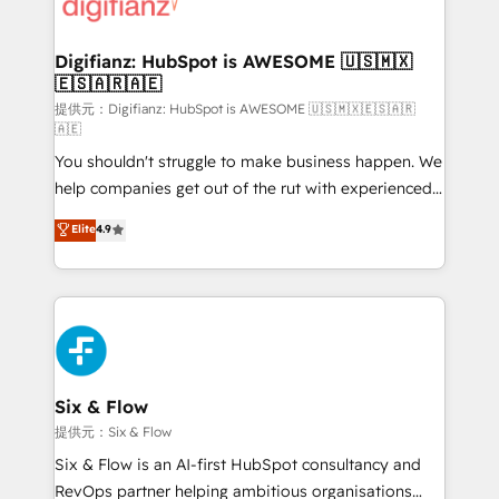
supercharge revenue operations Key services: • CRM
investment
Implementation • Systems Integration • Digital
Transformation / Web Development • RevOps &
Digifianz: HubSpot is AWESOME 🇺🇸🇲🇽
🇪🇸🇦🇷🇦🇪
Sales Consulting • Marketing Automation What
makes us different? 🚀 Top 0.5% of global HubSpot
提供元：Digifianz: HubSpot is AWESOME 🇺🇸🇲🇽🇪🇸🇦🇷
🇦🇪
agencies ⚙️ The strongest technical ability and
You shouldn't struggle to make business happen. We
integration capabilities 💼 Consultative, long-term
help companies get out of the rut with experienced,
partners who will embed ourselves into your
process-oriented teams implementing HubSpot
business, processes and systems 🏢 We specialise in
Elite
4.9
Marketing, Sales, Service, CMS and Operations Hub,
working with mid-market and enterprise
so selling and actually engaging with your customers
organisations, global organisations and those with
feels easy and pain-free. We are a top ranked
complex use cases 🏆 CRM Implementation,
HubSpot Elite Partner, winner of Rookie of the Year
Platform Enablement, Custom Integration and
and Customer First Awards, 4.9/5 rating in HubSpot
Onboarding Accredited 🔐 ISO27001 & ISO9001
Reviews and 4.9/5 rating in Clutch Reviews. Digifianz
Certified
helps the following industries: logistics & 3PL, home
Six & Flow
improvement & construction, branding and
提供元：Six & Flow
commercialization, real estate, health, education,
Six & Flow is an AI-first HubSpot consultancy and
SaaS, Software Dev & IT and consulting, make the
RevOps partner helping ambitious organisations