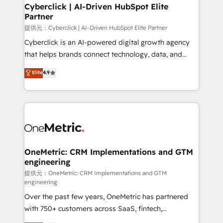
Cyberclick | AI-Driven HubSpot Elite
Partner
提供元：Cyberclick | AI-Driven HubSpot Elite Partner
Cyberclick is an AI-powered digital growth agency
that helps brands connect technology, data, and
creativity to achieve measurable results. Founded in
Elite
4.9
Barcelona and operating across Spain, LATAM, and
the UK, we support global companies in building
smarter marketing, sales, and customer success
strategies. As the only HubSpot Elite Partner in
Iberia (Spain & Portugal), we combine human insight
with intelligent automation to drive sustainable
growth. Our multidisciplinary team designs solutions
OneMetric: CRM Implementations and GTM
engineering
that simplify complexity, boost performance, and
turn innovation into real impact. 🌍 Highlights •
提供元：OneMetric: CRM Implementations and GTM
engineering
HubSpot Partner since 2012 • 2022 EMEA Impact
Over the past few years, OneMetric has partnered
Award: Best Integration • 150+ successful HubSpot
with 750+ customers across SaaS, fintech,
projects • Clients in 30+ industries • Proprietary
healthcare, real estate, and other industries. With
technology for integrations • Multilingual team: