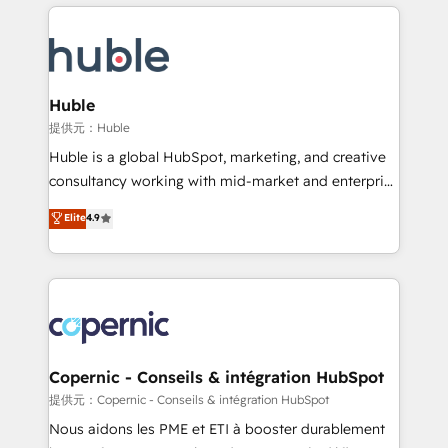
entirely around coaching and training. That means
Migrate | seamlessly off your old CRM onto a clean
we don’t do the work for you; we help you build the
new HubSpot portal with Advanced Website and
skills, processes, and internal team you need to
CRM Migrations using our in-house "HubScrub" Tool.
attract the right buyers, close deals faster, and grow
without outside dependencies. You’ll learn how to: •
Huble
Set up, audit, and organize your HubSpot portal •
提供元：Huble
Get your sales team fully using HubSpot • Track
Huble is a global HubSpot, marketing, and creative
pipeline and revenue across the entire buyer journey
consultancy working with mid-market and enterprise
• Build an in-house marketing team that drives
businesses. We go beyond implementation, shaping
Elite
4.9
growth • Create content and videos that attract
the strategy, processes, and teams that turn
buyers • Use AI to scale smarter Our coaching-led
HubSpot into a genuine growth engine. Named
approach works best for companies that are done
HubSpot's Global Partner of the Year in 2024,
with outsourcing and ready to build something that
consistently ranked among their top 5 partners
lasts. So if you're ready to become the most trusted
worldwide, and with over 15 years in the ecosystem,
voice in your market, let’s talk.
Huble has built a track record that speaks for itself.
One company, one operating model, delivering
Copernic - Conseils & intégration HubSpot
across offices and consulting teams in the UK, USA,
提供元：Copernic - Conseils & intégration HubSpot
Canada, Germany, France, Belgium, Singapore, and
Nous aidons les PME et ETI à booster durablement
South Africa. Certified compliant with ISO/IEC