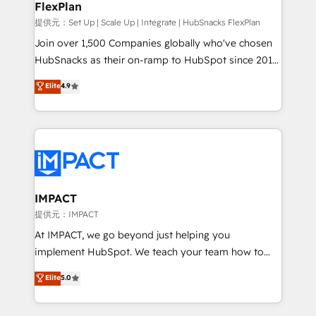
FlexPlan
people, exciting ideas and can-do mentality, we
ensure revenue growth on a daily basis. So tell us
提供元：Set Up | Scale Up | Integrate | HubSnacks FlexPlan
your challenge; our passionate and growth driven
Join over 1,500 Companies globally who've chosen
team of 100+ experts is ready for you! Driving digital
HubSnacks as their on-ramp to HubSpot since 2014
growth | www.brightdigital.com
Simple pay-as-you-go plans that accelerate value...
Elite
4.9
1️⃣ Set Up | Onboarding New or Check-fixing existing
HubSpot portals 2️⃣ Scale Up | 100% HubSpot Task
Execution... Global 24/7 ... All Experts 3️⃣ Integrate |
your entire Tech Stack with Custom Integrations
Slash months from your API Integration project... ⬅️
Click "Contact Business" ⬅️ to access 150+ Kickstart
Integration templates that put HubSpot in the center
IMPACT
of your tech stack, syncing... 🛍️ Shopify or
提供元：IMPACT
WooCommerce 💲 Stripe or Paypal 💰 Sage or
At IMPACT, we go beyond just helping you
Netsuite 🤖 Google or Microsoft ✍️ DocuSign or
implement HubSpot. We teach your team how to
PandaDoc 🌐 Avalara or Quaderno HubSnacks holds
master it. As the creators of the Endless Customers
Elite
5.0
the rare Advanced "Custom Integrations"
System™ (the next evolution of They Ask, You
Accreditation, securely sync data across... 🔄 any
Answer), we’re the only HubSpot partner built
apps, in any direction. Stuck on your old CRM..?