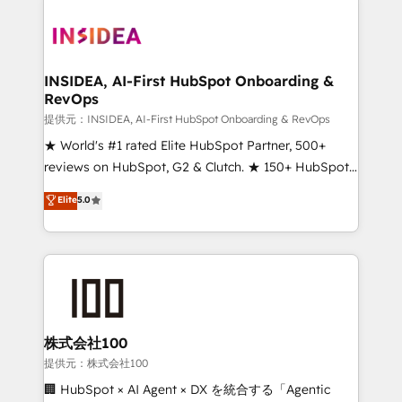
INSIDEA, AI-First HubSpot Onboarding &
RevOps
提供元：INSIDEA, AI-First HubSpot Onboarding & RevOps
★ World's #1 rated Elite HubSpot Partner, 500+
reviews on HubSpot, G2 & Clutch. ★ 150+ HubSpot
Certified Experts & Trainers across the team ★
Elite
5.0
1,500+ implementations across five continents ★ AI-
First, RevOps-led, Onboarding obsessed ★
Company of the Year 2024/25 INSIDEA helps
growing companies turn HubSpot into a revenue
engine. We onboard your team, migrate your data,
and build AI-powered workflows that drive adoption
from week one, in your time zone. What we do ➤
株式会社100
Onboarding: Live in weeks, with workflows built
提供元：株式会社100
around your business, not a template. ➤ Migration:
🏢 HubSpot × AI Agent × DX を統合する「Agentic