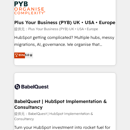
and growth-led companies across technology,
powerful growth engine. Built to convert, scale, and
professional services, financial services and
drive results.
industrial sectors. Offices in Johannesburg, Cape
Town, Dubai & London. 500+ HubSpot CRM
Plus Your Business (PYB) UK • USA • Europe
implementations delivered. AI visibility coverage
提供元：Plus Your Business (PYB) UK • USA • Europe
across ChatGPT, Claude, Perplexity, Gemini and
HubSpot getting complicated? Multiple hubs, messy
Google AI Overviews. HubSpot Impact Award -
migrations, AI, governance. We organise that
Customer First HubSpot Impact Award - Integrations
complexity, so your team can put HubSpot to work...
Elite
5.0
Innovation HubSpot Impact Award - Platform
Welcome to our Profile! We help with: • CRM
Migration Excellence HubSpot Impact Award -
implementation, reports, workflows, and team
Platform Excellence 40+ full-time HubSpot
training • CRM migration from Salesforce, Pipedrive,
professionals. 100s of certifications and
Dynamics and others • Technical projects including
accreditations with HubSpot.
custom API integrations with ERP (and other
systems) • AI governance for HubSpot-centred
operations A little about us: • Boutique 'Elite' team of
BabelQuest | HubSpot Implementation &
Consultancy
12 • 150+ clients across Sales Hub, Marketing Hub,
Service Hub, Data Hub and CMS • ISO/IEC
提供元：BabelQuest | HubSpot Implementation &
Consultancy
27001:2022, ISO 9001:2015, and ISO 42001:2023
Turn your HubSpot investment into rocket fuel for
certified - the AI management standard • GuardHub: