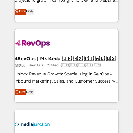
projects to growth campaigns, to CRM and websites.
HubSpot experts backed by over 10+ years of
Hire an agency that's experienced in every inch of
Elite
4.9
HubSpot experience ✔️Flexible pricing models —
HubSpot and willing to work hand-in-hand with your
Hourly-fee (assigned one Dedicated HubSpot
team to simplify the complex and build a better
Admin); Monthly-fee (HubSpot Admin + Project
experience for your team and customers.
Manager); and Fixed Project Cost (as per
requirement). ✔️Helped over 25,000+ customers so
far with our HubSpot solutions. ✔️Bespoke apps &
on-demand bundle services. Connect with us today!
4RevOps | Mkt4edu 🇧🇷 🇲🇽 🇵🇹 🇦🇪 🇺🇸
提供元：4RevOps | Mkt4edu 🇧🇷 🇲🇽 🇵🇹 🇦🇪 🇺🇸
Unlock Revenue Growth: Specializing in RevOps -
Inbound Marketing, Sales, and Customer Success We
specialize in driving revenue growth for companies
Elite
4.9
across industries through tailored marketing, sales,
and customer success strategies, utilizing RevOps
methodologies. As Latin America's largest HubSpot
partner and a global leader in education market, we
offer unparalleled insights. Operating in five
countries—Brazil, UAE (Abu Dhabi/Dubai/Sharjah),