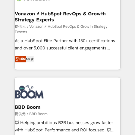
startups florissantes. Nos 3 grandes expertises sont :
➤ L’intégration de CRM et de méthodologie RevOps
Vonazon ⚡ HubSpot RevOps & Growth
Strategy Experts
pour aligner les équipes marketing, commerciales et
support client (data migration, synchronisation API,
提供元：Vonazon ⚡ HubSpot RevOps & Growth Strategy
Experts
audit et maintenance) ➤ La création de sites internet
As a HubSpot Elite Partner with 150+ certifications
de conversion qui transforment les visiteurs en
and over 5,000 successful client engagements,
opportunités d'affaires ➤ La mise en place de
Vonazon turns marketing complexity into
stratégies d'acquisition marketing (SEO, SEA,
Elite
5.0
measurable, scalable growth. From onboarding to
inbound, automatisation marketing, ABM, IA,
enterprise-grade campaigns, our in-house team
emailing) Informations clés : - 10 ans d'expérience -
builds scalable strategies that drive long-term
100+ intégrations CRM HubSpot réussies - 40
revenue. ⚙️ HubSpot Integration & Optimization •
experts conseil - 150 certifications HubSpot
Seamless CRM, CMS, and automation setup •
cumulées
Complex platform migrations and data cleanups •
Custom APIs and third-party integrations 📈 End-to-
BBD Boom
End Revenue Acceleration • Lifecycle marketing and
提供元：BBD Boom
pipeline growth programs • Sales enablement tools
💥 Helping ambitious B2B businesses grow faster
and CRM optimization • Retention strategies with
with HubSpot. Performance and ROI focused. 💥
customer journey mapping 🏅 Elite-Level HubSpot