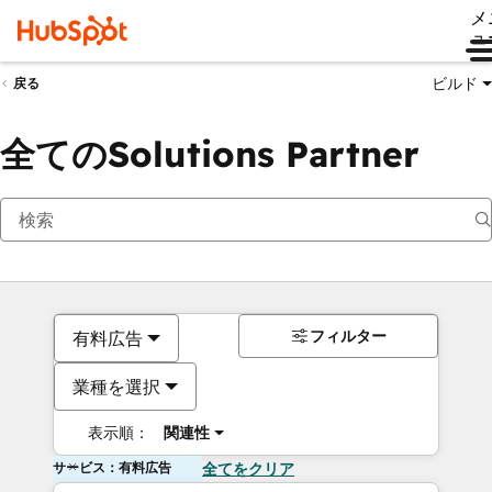
メ
ュ
ビルド
戻る
全てのSolutions Partner
フィルター
有料広告
業種を選択
表示順：
関連性
サービス：有料広告
全てをクリア