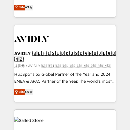
Strategy: Activate Breeze Agents, configure HubSpot
North America. Avec plus de 115 experts en
Elite
4.9
AI, & maximize AEO with tailored AI services. 🧩
marketing automation, Growth, Revops, CRM et
Integrations: Extend HubSpot with custom
webdesign. Markentive is both a consulting firm, a
integrations, hosting, & maintenance.
digital agency and an integrator. With over 115
experts in marketing automation, growth, revops,
CRM and webdesign (We focus on EMEA - USA
customers).
AVIDLY 🇬🇧🇫🇮🇸🇪🇩🇰🇺🇸🇨🇦🇳🇴🇩🇪🇦🇺
🇳🇿
提供元：AVIDLY 🇬🇧🇫🇮🇸🇪🇩🇰🇺🇸🇨🇦🇳🇴🇩🇪🇦🇺🇳🇿
HubSpot’s 5x Global Partner of the Year and 2024
EMEA & APAC Partner of the Year. The world’s most
experienced and fully accredited HubSpot Solutions
Elite
5.0
Partner. 🚀 With 2,750+ HubSpot projects delivered
and 370+ specialists across EMEA, APAC and NAM,
we de-risk complex CRM programmes and
accelerate ROI across every HubSpot Hub. 🧭 From
multi-region migrations to AI-powered automation,