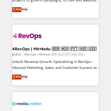
projects to growth campaigns, to CRM and websites.
HubSpot experts backed by over 10+ years of
Hire an agency that's experienced in every inch of
Elite
4.9
HubSpot experience ✔️Flexible pricing models —
HubSpot and willing to work hand-in-hand with your
Hourly-fee (assigned one Dedicated HubSpot
team to simplify the complex and build a better
Admin); Monthly-fee (HubSpot Admin + Project
experience for your team and customers.
Manager); and Fixed Project Cost (as per
requirement). ✔️Helped over 25,000+ customers so
far with our HubSpot solutions. ✔️Bespoke apps &
on-demand bundle services. Connect with us today!
4RevOps | Mkt4edu 🇧🇷 🇲🇽 🇵🇹 🇦🇪 🇺🇸
提供元：4RevOps | Mkt4edu 🇧🇷 🇲🇽 🇵🇹 🇦🇪 🇺🇸
Unlock Revenue Growth: Specializing in RevOps -
Inbound Marketing, Sales, and Customer Success We
specialize in driving revenue growth for companies
Elite
4.9
across industries through tailored marketing, sales,
and customer success strategies, utilizing RevOps
methodologies. As Latin America's largest HubSpot
partner and a global leader in education market, we
offer unparalleled insights. Operating in five
countries—Brazil, UAE (Abu Dhabi/Dubai/Sharjah),