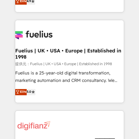
Elite
4.9
implement the platform into complex business
𝗯𝘂𝘀𝗶𝗻𝗲𝘀𝘀' button to get in touch (𝘸𝘦'𝘳𝘦 𝘴𝘶𝘱𝘦𝘳
environments, optimise what you've got and make
𝘳𝘦𝘴𝘱𝘰𝘯𝘴𝘪𝘷𝘦)
sure you can actually use it, build your website in
HubSpot or create an inbound marketing strategy
for you and execute it on HubSpot. We are on the
G-Cloud 14 CCS (Crown Commercial Service)
framework, meaning we've been accredited by
Fuelius | UK • USA • Europe | Established in
1998
HubSpot and vetted by the CCS, which means we
can support public sector companies as well the
提供元：Fuelius | UK • USA • Europe | Established in 1998
other ones listed in our profile. Our services: -
Fuelius is a 25-year-old digital transformation,
HubSpot implementation - HubSpot CMS website
marketing automation and CRM consultancy. We
build We can do lots of things. But everything we do
enable mid-market and enterprise clients to
Elite
5.0
is there for you to: - Grow revenue, and run your
maximise their return from digital and fuel their
business more efficiently - Build stronger
growth. We modernise platforms, streamline
relationships with customers - Make better
operations that are causing inefficiencies, improve
decisions with data - Find a new voice and reach
customer experiences, integrate systems, and
more people - Get the most out of your HubSpot
supercharge revenue operations Key services: • CRM
investment
Implementation • Systems Integration • Digital