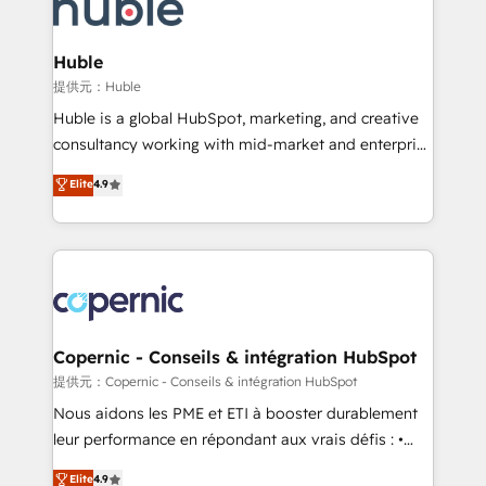
skills, processes, and internal team you need to
CRM Migrations using our in-house "HubScrub" Tool.
attract the right buyers, close deals faster, and grow
without outside dependencies. You’ll learn how to: •
Huble
Set up, audit, and organize your HubSpot portal •
提供元：Huble
Get your sales team fully using HubSpot • Track
Huble is a global HubSpot, marketing, and creative
pipeline and revenue across the entire buyer journey
consultancy working with mid-market and enterprise
• Build an in-house marketing team that drives
businesses. We go beyond implementation, shaping
Elite
4.9
growth • Create content and videos that attract
the strategy, processes, and teams that turn
buyers • Use AI to scale smarter Our coaching-led
HubSpot into a genuine growth engine. Named
approach works best for companies that are done
HubSpot's Global Partner of the Year in 2024,
with outsourcing and ready to build something that
consistently ranked among their top 5 partners
lasts. So if you're ready to become the most trusted
worldwide, and with over 15 years in the ecosystem,
voice in your market, let’s talk.
Huble has built a track record that speaks for itself.
One company, one operating model, delivering
Copernic - Conseils & intégration HubSpot
across offices and consulting teams in the UK, USA,
提供元：Copernic - Conseils & intégration HubSpot
Canada, Germany, France, Belgium, Singapore, and
Nous aidons les PME et ETI à booster durablement
South Africa. Certified compliant with ISO/IEC
leur performance en répondant aux vrais défis : •
27001:2022 and ISO 9001:2015 across all seven
Intégration de HubSpot avec d’autres outils (ERP,
Elite
4.9
international offices and 175+ employees.