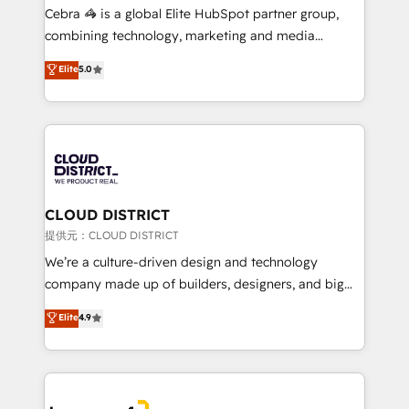
boost with a new HubSpot site Recognized leaders:
Cebra 🦓 is a global Elite HubSpot partner group,
🏆 HubSpot Platform Migration Impact Award 🏆
combining technology, marketing and media
Clutch HubSpot Global Leader 🏆 Finalist: HubSpot
expertise across Latin America and Southern
Elite
5.0
Inbound Campaign of the Year 🏆 Gold AVA Digital
Europe, with teams across 7 countries. Born in Chile,
Award for Best Website 🌟 Accreditations: CRM
we combine local insight with international reach to
Implementation, HubSpot Content Experience, CRM
help businesses grow through technology, creativity,
Data Migration & Custom Integration
AI and strategy. For over 12 years, we’ve delivered
500+ HubSpot implementations, building end-to-
end solutions that integrate CRM, AI automation,
inbound and loop marketing, content, and digital
CLOUD DISTRICT
creativity. Our multicultural team works in Spanish,
提供元：CLOUD DISTRICT
Portuguese, and English to design scalable strategies
We’re a culture-driven design and technology
that drive measurable growth. 🌎 Highlights: • 10+
company made up of builders, designers, and big
years as a HubSpot partner. • 2023 Impact Awards:
thinkers. We blend strategy, design, and
Elite
4.9
Platform Migration Excellence. • Top 3 Partner of the
development—always fueled by curiosity—to turn
Year LATAM 2022, 2023, 2024, 2025. • Partner of the
ideas, opportunities, and challenges into meaningful
Year 2024. • Organizer of Aliados.ai (AI, marketing &
experiences. To us, technology is more than just
tech global congress). 👉 Ready to scale your
code; it’s about creating things that are useful, cool,
business with HubSpot? Let Cebra’s experts help