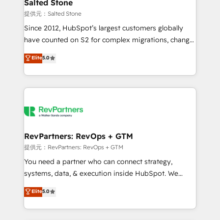
we turn complexity into clarity, human at global
Salted Stone
scale. 🏆 HubSpot’s CEO called us “the partner of the
提供元：Salted Stone
future.” Others agree it is proof of trust built through
Since 2012, HubSpot’s largest customers globally
measurable impact.
have counted on S2 for complex migrations, change
management, systems integration, and creative
Elite
5.0
solutions that deliver measurable impact and
transform brand experiences As one of the few full-
service creative agencies in the HubSpot
ecosystem, we blend strategy, technology, & award-
winning design to build scalable, globally
regionalized HubSpot websites, integrated
marketing campaigns, & RevOps frameworks that
RevPartners: RevOps + GTM
fuel long-term success We connect the entire
提供元：RevPartners: RevOps + GTM
customer lifecycle through seamless integrations,
You need a partner who can connect strategy,
ensure long-term adoption with change-
systems, data, & execution inside HubSpot. We
management programs, and align marketing, sales,
bridge the gap where most agencies fall short by
Elite
5.0
and service to drive sustainable growth With 6 key
combining GTM strategy with technical execution to
HubSpot accreditations and experience across
solve the right problem with the right solution. As the
hundreds of organizations in dozens of industries,