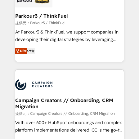
automation, and revenue intelligence to help
companies scale faster and smarter. 🔹 BOOMS:
Parkour3 / ThinkFuel
Demand generation for all your buyers With BOOMS,
提供元：Parkour3 / ThinkFuel
you invest in 100% of your buyers, accelerating your
At Parkour3 & ThinkFuel, we support companies in
growth and positioning yourself as an undisputed
developing their digital strategies by leveraging
leader. 🔹 BOOST: Optimize your digital
technologies and automating their marketing and
Elite
4.9
transformation process A methodology designed to
sales processes to generate growth. Our offer spans
implement HubSpot effectively and optimize your
from Strategy to Operations. We specialize in CRM
digital processes. 🔹 Trusted by Industry Leaders
onboarding and implementation, web design, sales
With an average rating of 4.9/5 and a proven track
& marketing automation, and digital marketing. With
record of business transformation, our growth-first
extensive experience working with tech companies
approach has helped brands dominate their
and manufacturers since 2002, we are committed to
markets.
empowering our clients and developing their
Campaign Creators // Onboarding, CRM
Migration
autonomy. Get to grips with HubSpot through
guided implementation and seamless integration of
提供元：Campaign Creators // Onboarding, CRM Migration
the CRM platform into your digital ecosystem. Would
With over 600+ HubSpot onboardings and complex
you like support in deploying your inbound
platform implementations delivered, CC is the go-to
marketing strategy? We'll provide support tailored
Elite Solutions Partner for businesses ready to