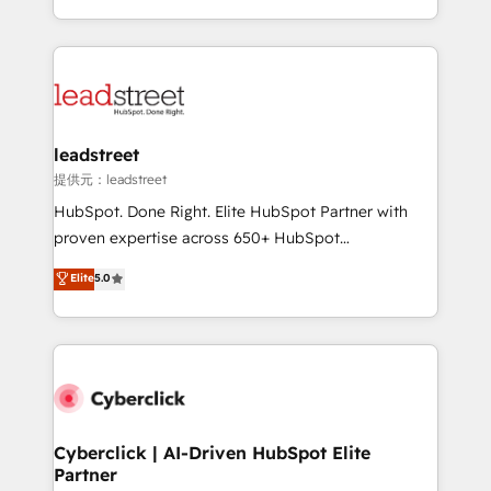
America. From casual user to super fan: make
Canada, we’ve delivered thousands of successful
HubSpot an experience you LOVE!
HubSpot projects for mid-market and enterprise
clients worldwide, with over 10 years experience. We
combine HubSpot, data, and AI to design connected
go-to-market systems that align people, process,
and technology for predictable, scalable revenue
leadstreet
growth. Our expertise spans RevOps, CRM and data
提供元：leadstreet
architecture, AI enablement, and strategic marketing,
HubSpot. Done Right. Elite HubSpot Partner with
delivered through our proprietary FLAIR framework
proven expertise across 650+ HubSpot
for responsible AI adoption. As a HubSpot Elite
implementations. With 12+ years of HubSpot
Elite
5.0
Partner and ISO 27001:2022 certified consultancy,
experience, we help you use the HubSpot platform
we blend strategy, creativity, and technology to help
to its fullest capacity, improve your current HubSpot
organisations scale smarter and grow stronger.
website, or build your new one.
Cyberclick | AI-Driven HubSpot Elite
Partner