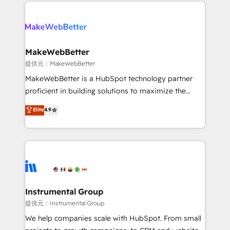
only firm in the world to hold Elite Partner
there’s a good chance one of our globally integrated
Accreditations with both HubSpot and Clay, our
teams has worked with clients just like you Let’s
clients gain a unique advantage in CRM architecture,
explore whether S2 is the partner you’ve been
pipeline generation, data intelligence, and go-to-
looking for...and get your next big initiative moving!
market execution. Why B2B Businesses Choose RP: -
MakeWebBetter
Secure: Soc2 compliant 🛡️ - Pricing: Implementations
提供元：MakeWebBetter
starting at $1,5k 💵 - Speed: Launch in 14 days ⚡ -
MakeWebBetter is a HubSpot technology partner
Global: 75+ RPers across five continents 🌐 - Scale:
proficient in building solutions to maximize the
Largest organically grown & fastest tiering Elite
operational efficiency of HubSpot. The fastest-
Elite
4.9
HubSpot Partner 🪴 - Sales Hub: More
growing tech-enabler & facilitator, MakeWebBetter,
implementations than any other Partner 💻 -
hands you the blend of HubSpot expertise &
Migrations: We convert Salesforce addicts to
eminent solutions & integrations. Trust us to
HubSpot evangelists 🧡 Don't hire a marketing
streamline your HubSpot experience. 🚀HubSpot
agency for an Ops problem. Don't hire a technical
Elite Partners with 10+ years of HubSpot experience
agency for a growth problem. Hire a partner built to
🤝HubSpot Premier Integration partner 🤝Google
solve both.
Premier Partner 2023 🌟5 HubSpot Accreditations 🌟
Instrumental Group
Won HubSpot Theme Challenge 2021 🌟INBOUND’19
提供元：Instrumental Group
HubSpot Rising Star Why us? Harnessing the full
We help companies scale with HubSpot. From small
potential of the powerful HubSpot CRM. ✔️A team of