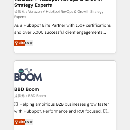
Strategy Experts
pour aligner les équipes marketing, commerciales et
support client (data migration, synchronisation API,
提供元：Vonazon ⚡ HubSpot RevOps & Growth Strategy
Experts
audit et maintenance) ➤ La création de sites internet
As a HubSpot Elite Partner with 150+ certifications
de conversion qui transforment les visiteurs en
and over 5,000 successful client engagements,
opportunités d'affaires ➤ La mise en place de
Vonazon turns marketing complexity into
stratégies d'acquisition marketing (SEO, SEA,
Elite
5.0
measurable, scalable growth. From onboarding to
inbound, automatisation marketing, ABM, IA,
enterprise-grade campaigns, our in-house team
emailing) Informations clés : - 10 ans d'expérience -
builds scalable strategies that drive long-term
100+ intégrations CRM HubSpot réussies - 40
revenue. ⚙️ HubSpot Integration & Optimization •
experts conseil - 150 certifications HubSpot
Seamless CRM, CMS, and automation setup •
cumulées
Complex platform migrations and data cleanups •
Custom APIs and third-party integrations 📈 End-to-
BBD Boom
End Revenue Acceleration • Lifecycle marketing and
提供元：BBD Boom
pipeline growth programs • Sales enablement tools
💥 Helping ambitious B2B businesses grow faster
and CRM optimization • Retention strategies with
with HubSpot. Performance and ROI focused. 💥
customer journey mapping 🏅 Elite-Level HubSpot
BBD Boom is the HubSpot partner that can help you
Elite
5.0
Execution • 750+ onboardings and 2,000+
to HubSpot Better. We work with your teams to
implementations • Deep expertise across marketing,