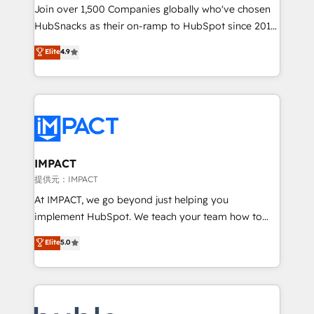
people, exciting ideas and can-do mentality, we
Join over 1,500 Companies globally who've chosen
ensure revenue growth on a daily basis. So tell us
HubSnacks as their on-ramp to HubSpot since 2014
your challenge; our passionate and growth driven
Simple pay-as-you-go plans that accelerate value...
Elite
4.9
team of 100+ experts is ready for you! Driving digital
1️⃣ Set Up | Onboarding New or Check-fixing existing
growth | www.brightdigital.com
HubSpot portals 2️⃣ Scale Up | 100% HubSpot Task
Execution... Global 24/7 ... All Experts 3️⃣ Integrate |
your entire Tech Stack with Custom Integrations
Slash months from your API Integration project... ⬅️
Click "Contact Business" ⬅️ to access 150+ Kickstart
Integration templates that put HubSpot in the center
IMPACT
of your tech stack, syncing... 🛍️ Shopify or
提供元：IMPACT
WooCommerce 💲 Stripe or Paypal 💰 Sage or
At IMPACT, we go beyond just helping you
Netsuite 🤖 Google or Microsoft ✍️ DocuSign or
implement HubSpot. We teach your team how to
PandaDoc 🌐 Avalara or Quaderno HubSnacks holds
master it. As the creators of the Endless Customers
Elite
5.0
the rare Advanced "Custom Integrations"
System™ (the next evolution of They Ask, You
Accreditation, securely sync data across... 🔄 any
Answer), we’re the only HubSpot partner built
apps, in any direction. Stuck on your old CRM..?
entirely around coaching and training. That means
Migrate | seamlessly off your old CRM onto a clean
we don’t do the work for you; we help you build the
new HubSpot portal with Advanced Website and