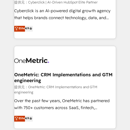
提供元：Cyberclick | AI-Driven HubSpot Elite Partner
Cyberclick is an AI-powered digital growth agency
that helps brands connect technology, data, and
creativity to achieve measurable results. Founded in
Elite
4.9
Barcelona and operating across Spain, LATAM, and
the UK, we support global companies in building
smarter marketing, sales, and customer success
strategies. As the only HubSpot Elite Partner in
Iberia (Spain & Portugal), we combine human insight
with intelligent automation to drive sustainable
growth. Our multidisciplinary team designs solutions
OneMetric: CRM Implementations and GTM
engineering
that simplify complexity, boost performance, and
turn innovation into real impact. 🌍 Highlights •
提供元：OneMetric: CRM Implementations and GTM
engineering
HubSpot Partner since 2012 • 2022 EMEA Impact
Over the past few years, OneMetric has partnered
Award: Best Integration • 150+ successful HubSpot
with 750+ customers across SaaS, fintech,
projects • Clients in 30+ industries • Proprietary
healthcare, real estate, and other industries. With
technology for integrations • Multilingual team:
Elite
4.9
150+ HubSpot-certified experts, we deliver scalable
English, Spanish, Portuguese & Italian 👉 Grow
solutions to complex GTM and RevOps challenges.
smarter with AI and HubSpot.