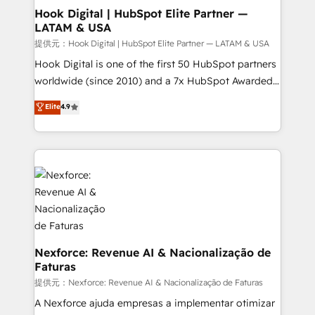
Revenue Operations - Inbound Marketing -
Hook Digital | HubSpot Elite Partner —
LATAM & USA
Outbound Marketing - HubSpot CMS Website
Design & Development We empower our clients to
提供元：Hook Digital | HubSpot Elite Partner — LATAM & USA
reach their full potential by providing transparent,
Hook Digital is one of the first 50 HubSpot partners
relationship-driven support. With over 300 HubSpot
worldwide (since 2010) and a 7x HubSpot Awarded
certifications and accreditations, we deliver both the
Elite Partner. With 500+ projects across the U.S.,
Elite
4.9
technical know-how and strategic guidance you
Brazil, and LATAM, we combine global expertise with
need to succeed.
regional experience. Today, we are Brazil’s largest
HubSpot Elite Partner—trusted by companies across
the Americas to scale smarter. ⚙️ CRM
Implementation & Migration Onboarding across all
Hubs, plus migrations from Salesforce, Pipedrive, RD
Station, Freshdesk, Intercom, and more. Custom
objects, automations, and integrations built for
growth. 🚀 AI-Driven GTM Orchestration Unify
Nexforce: Revenue AI & Nacionalização de
Faturas
HubSpot with LinkedIn, WhatsApp, email, paid
media, and AI voice to drive pipeline. 🤖 AI Custom
提供元：Nexforce: Revenue AI & Nacionalização de Faturas
Agent Development Deploy AI agents for
A Nexforce ajuda empresas a implementar otimizar