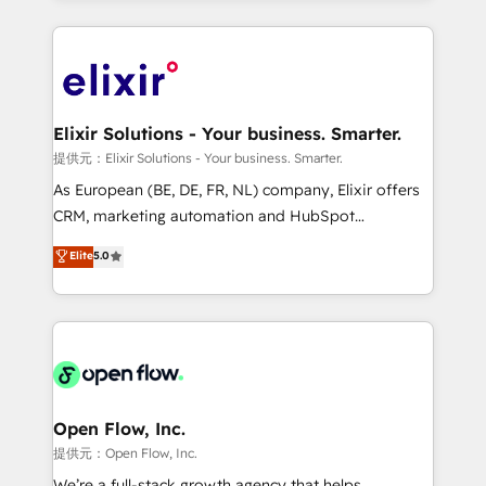
Manufacturing: ERP integrations; operational
applications of our solutions; Technical HubSpot
alignment 🛡️ Compliance & Data Considerations:
Consulting, Content Marketing, Growth-Driven
HIPAA-aware; CASL-compliant; GDPR-ready
Design, Migrations + Integrations. Mole Street’s
implementations where required 💡 Why 500+
mission is empowering others to realize their
Clients Choose Us: Elite Partner; technical, fast, and
greatness, which is achieved through creating
Elixir Solutions - Your business. Smarter.
built to scale.
absolute clarity, derived from a well-defined
提供元：Elixir Solutions - Your business. Smarter.
strategy, executed well, and reported on with clear
As European (BE, DE, FR, NL) company, Elixir offers
results. The culture is driven by core values; Joy, Grit,
CRM, marketing automation and HubSpot
Accountability, Curiosity, Authenticity, Growth
integration products and services to mid-market
Elite
5.0
Mindedness, and Clarity. We are driven to win for the
and enterprise customers. We ensure that your sales,
collective good of the company and its clientele, and
service and marketing department operates in the
dedicated to breaking the mold from the agency of
most effective way, while at the same time
the past into the consultancy of the future. Great
leveraging your commercial data for a fully
things are happening.
integrated buyers journey. Elixir is located in
Brussels, Munich "München", Cologne "Köln", Paris
and Amsterdam. Elixir is a first mover and leader
Open Flow, Inc.
when it comes to HubSpot sales and service
提供元：Open Flow, Inc.
implementations, highly renowned for our business
We’re a full-stack growth agency that helps