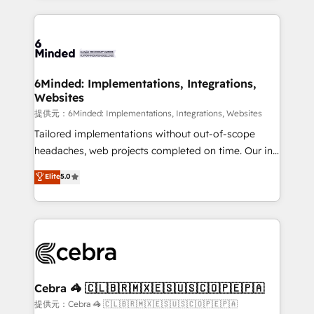
Our Expertise 🔹 Onboarding & Implementation:
Accredited HubSpot Partner, ensuring smooth setup
tailored to your GTM motion. 🔹 Migrations:
Accredited HubSpot Partner, ensuring migration
from other CRMs to HubSpot without data loss or
6Minded: Implementations, Integrations,
Websites
downtime. 🔹 RevOps Strategy: Align teams,
processes, and data to drive revenue efficiency. 🔹
提供元：6Minded: Implementations, Integrations, Websites
Integrations: Connect HubSpot with your tech stack
Tailored implementations without out-of-scope
for better adoption. 🔹 Custom Solutions: Build
headaches, web projects completed on time. Our in-
tailored apps, workflows, and configurations. We are
house team of certified CRM architects, experts,
Elite
5.0
SOC 2 Type II and ISO 27001 certified, reinforcing
developers, designers, and marketers handles all
our commitment to data security and compliance. At
aspects of your HubSpot. ✨ 400+ global clients ✨
OneMetric, we help revenue teams focus on the
100+ seamless migrations from 15+ different CRMs
OneMetric that matters most: revenue.
✨ 100,000+ hours in HubSpot projects, 75+ full Hub
implementations, and 5,000+ pages ✨ CS: Clients
generating 7-digit MRR from inbound campaigns ✨
CS: 245% organic growth & +751% new visitors for a
Cebra 🦓 🇨🇱🇧🇷🇲🇽🇪🇸🇺🇸🇨🇴🇵🇪🇵🇦
full-funnel HubSpot project ✨ CS: 415% conversion
提供元：Cebra 🦓 🇨🇱🇧🇷🇲🇽🇪🇸🇺🇸🇨🇴🇵🇪🇵🇦