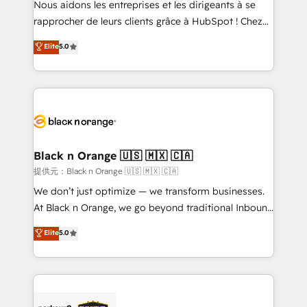
Nous aidons les entreprises et les dirigeants à se
business services. We prepare a customized
rapprocher de leurs clients grâce à HubSpot ! Chez
business case that demonstrates the value and
DIGITALISIM, nous avons l'intime conviction que la
Elite
5.0
impact of your digital transformation, including a
réussite des entreprises passe par l’innovation web,
detailed financial rationale with a focus on ROI and
le marketing digital, et la relation client ! C'est
TCO. As a trusted extension of your team, we
pourquoi, nos experts sont à la fois capables de
believe in the power of partnership. Together, we
gérer votre projet de création de site internet, votre
embark on a transformational journey that sets your
référencement, votre stratégie digitale et le pilotage
business up for long-term success. Unlock your
et l'intégration d'HubSpot ! Les grandes phases d'un
business. If not now, when?
projet HubSpot avec DIGITALISIM : 🧽 Nettoyage,
Black n Orange 🇺🇸 🇲🇽 🇨🇦
migration et intégration des bases de données. 🚀
提供元：Black n Orange 🇺🇸 🇲🇽 🇨🇦
Développement des interfaces avec vos logiciels
We don’t just optimize — we transform businesses.
métiers ⚙️ Configuration de la plateforme HubSpot
At Black n Orange, we go beyond traditional Inbound
📈 Configuration de rapports et tableaux de bord 🤝
Marketing with our exclusive methodologies:
Elite
5.0
Book Process & Guidelines utilisateurs 🎓
BOOMS and BOOST. Together, they form a powerful
Formations des utilisateurs
combination that has driven success for over 800
businesses worldwide. As Elite HubSpot Partners, we
specialize in crafting high-performance growth
strategies that integrate data-driven marketing,