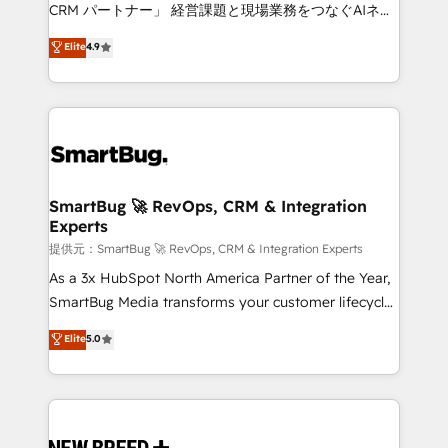
Move from any legacy CRM. Zero downtime, full data
CRM パートナー」 経営課題と現場業務をつなぐAIネイ
integrity. ➤ Implementation: Configure HubSpot to
ティブ・エージェンシーとして、HubSpot Eliteの実装
Elite
4.9
run your revenue process. Sales, marketing, and
力で顧客フロント業務を再設計します。 💡 100inc は何
service wired together. ➤ AI and Integrations: Layer
をする会社か？ HubSpotを共通基盤に、AIエージェン
Breeze AI, custom agents, and APIs to remove
トを組み込んだ顧客フロント業務（マーケティング・営
manual work. ➤ Ongoing Management: Monthly
業・CS）を組織全体で設計・実装する日本のAIネイテ
tune-ups, feature rollouts, adoption coaching. Buying
ィブ・エージェンシーです。事業部・グループ会社・部
HubSpot, switching to it, or reviving a stale portal?
門が分立する組織で、データと業務プロセスのサイロ化
We are built for the work.
を、CRMを軸とした全社共通基盤に再構築します。意
SmartBug 🚀 RevOps, CRM & Integration
Experts
思決定者・PMO・現場担当者に並走します。 1️⃣
HubSpot導入・活用支援 顧客データの一元化から、
提供元：SmartBug 🚀 RevOps, CRM & Integration Experts
GTMの見える化・自動化まで。全Hub統合運用、デー
As a 3x HubSpot North America Partner of the Year,
タ品質設計、グループ横断のCRM統合に対応します。
SmartBug Media transforms your customer lifecycle
2️⃣ AIエージェント組織構築 営業・マーケティング業務
into a revenue engine. Our unified ecosystem
Elite
5.0
の一部をAIが自律実行する組織への移行を設計・実装。
includes specialized divisions Globalia (AI &
Breeze・Claude等をHubSpotと連携させ、役割定義・
Software) and Point Success Media (Paid Media),
運用ルール・成果指標まで含めて設計します。 3️⃣ 全社
making this the official home for all three brands. 🔄
DX × AI推進のPMO伴走支援 複数部門をまたぐDX×AI変
Implementation & Integration - Seamless migrations
革を、構想から実装・定着までPMOとして主導。「設
and system integrations powered by Globalia’s