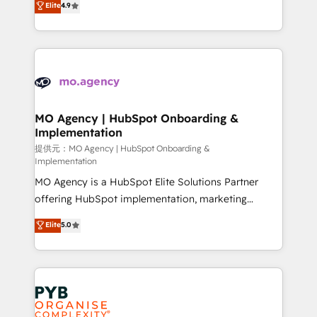
Elite
4.9
to your needs and sales objectives. With 125+
migrate, replatform, and scale smarter. We specialize
certifications, we are part of the most certified
in high-impact CRM and CMS migrations and
Canadian agencies, and we both hold Onboarding
onboarding from platforms like Salesforce, NetSuite,
Accreditations. Based in Canada (coast to coast), our
Zoho, Pardot, Marketo, Microsoft Dynamics, Wix,
services are offered in both English & French.
WordPress and legacy CRMs, turning fragmented
systems into unified, growth-ready HubSpot
architectures that accelerate revenue operations and
MO Agency | HubSpot Onboarding &
Implementation
performance. - Multi-object CRM migration, cleanup,
and implementation. - Pre-built and custom
提供元：MO Agency | HubSpot Onboarding &
Implementation
integrations across your full tech stack. - Custom
MO Agency is a HubSpot Elite Solutions Partner
object setup, CMS builds, and full-funnel automation.
offering HubSpot implementation, marketing
- Dashboards, lifecycle campaigns, and lead
automation, CRM and RevOps consulting, B2B SEO,
nurturing sequences. - Cross-hub setup across
Elite
5.0
paid media, content marketing, AEO and GEO (AI
Marketing, Sales, Operations, and Service Hubs. -
search optimisation), and HubSpot Content Hub and
Ongoing optimization, managed support, and
WordPress development. We work with enterprise
scalable retainers. Let’s make HubSpot your most
and growth-led companies across technology,
powerful growth engine. Built to convert, scale, and
professional services, financial services and
drive results.