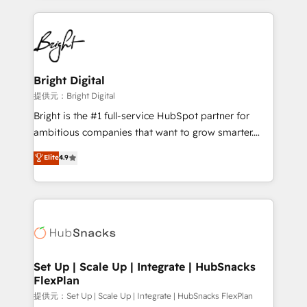
Growth-Driven Design Agency of the Year 🏆2015
automation, integration, and AI innovation to deliver
Became the 5th Agency to reach Diamond 🏆2014
lasting impact. We specialize in: • Turnkey and end-
HubSpot COS Performance Award 🏆2014 HubSpot
to-end HubSpot implementations • Onboarding for
COS Design Award 🏆2013 HubSpot Marketplace
Sales, Service, Marketing & Content Hubs • AI voice
Provider of the Year 🏆2011 Became a HubSpot
and chat agents, predictive automation, and smart
Bright Digital
Partner 📆Founded in 1997
workflows • Salesforce + HubSpot integration •
提供元：Bright Digital
RevOps and AI-driven sales enablement • Website
Bright is the #1 full-service HubSpot partner for
design and CMS development • ERP integration: SAP,
ambitious companies that want to grow smarter.
NetSuite, Microsoft Dynamics, … • Data cleansing
From HubSpot onboarding, to training, from
Elite
4.9
and CRM migration from any platform •
developing a new website to lead generation and
Client/member portals built on HubSpot • Custom
digital marketing; we do it all (and with great
and complex integrations: SAM.gov, GovWin,
results)! In short, our services include: - HubSpot
QuickBooks, PandaDoc, ClickUp, Shopify, Mapsly,
consultancy: onboarding, training, data migration -
WooCommerce, BuilderTrend, and more Experience
HubSpot development: websites, custom modules,
the difference — reach out to see how AI + HubSpot
integrations - Marketing & sales solutions: digital
can transform your business.
marketing, advertising, campaigns, content and
Set Up | Scale Up | Integrate | HubSnacks
FlexPlan
design We connect people, data and technology to
improve customer experiences. With our bright
提供元：Set Up | Scale Up | Integrate | HubSnacks FlexPlan