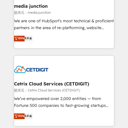
Mexico, USA, and Portugal—we've executed over a
media junction
hundred successful operations. Our approach,
提供元：media junction
rooted in RevOps principles, integrates analysis,
We are one of HubSpot's most technical & proficient
training, planning, and qualification. Leveraging
partners in the area of re-platforming, website
technology, data analytics, CRM optimization, and
design & development. We specialize in multi-hub
Elite
5.0
inbound marketing tactics, we focus on
implementations for mid-market & enterprise
understanding, nurturing, and converting leads.
companies. We are woman-owned, powered by
Partner with us to unlock your business's full
coffee, and we ❤️ dogs. We produce award-winning
potential and achieve sustained growth in today's
work for our clients. 🏆2023 Technical Expertise
competitive market.
Impact Award 🏆2022 Technical Expertise Impact
Award 🏆2022 Platform Migration Excellence Impact
Award 🏆2020 Elite Solutions Partner 🏆2019
Cetrix Cloud Services (CETDIGIT)
Integrations HubSpot Impact Award 🏆2019
提供元：Cetrix Cloud Services (CETDIGIT)
Marketing Enablement HubSpot Impact Award 🏆
We’ve empowered over 2,000 entities — from
2018 Website Design HubSpot Impact Award 🏆2017
Fortune 500 companies to fast-growing startups
Website Design HubSpot Impact Award 🏆2016
and nonprofits — to streamline operations, scale
Elite
5.0
Growth-Driven Design Agency of the Year 🏆2016
revenue, and unlock the full potential of HubSpot.
Sales Enablement HubSpot Impact Award 🏆2015
With deep technical and industry expertise, we fuse