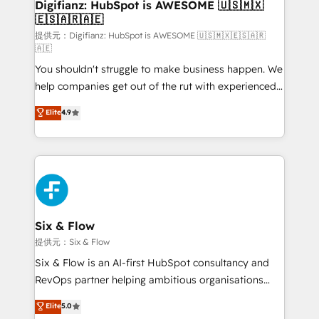
Transformation / Web Development • RevOps &
Digifianz: HubSpot is AWESOME 🇺🇸🇲🇽
🇪🇸🇦🇷🇦🇪
Sales Consulting • Marketing Automation What
makes us different? 🚀 Top 0.5% of global HubSpot
提供元：Digifianz: HubSpot is AWESOME 🇺🇸🇲🇽🇪🇸🇦🇷
🇦🇪
agencies ⚙️ The strongest technical ability and
You shouldn't struggle to make business happen. We
integration capabilities 💼 Consultative, long-term
help companies get out of the rut with experienced,
partners who will embed ourselves into your
process-oriented teams implementing HubSpot
business, processes and systems 🏢 We specialise in
Elite
4.9
Marketing, Sales, Service, CMS and Operations Hub,
working with mid-market and enterprise
so selling and actually engaging with your customers
organisations, global organisations and those with
feels easy and pain-free. We are a top ranked
complex use cases 🏆 CRM Implementation,
HubSpot Elite Partner, winner of Rookie of the Year
Platform Enablement, Custom Integration and
and Customer First Awards, 4.9/5 rating in HubSpot
Onboarding Accredited 🔐 ISO27001 & ISO9001
Reviews and 4.9/5 rating in Clutch Reviews. Digifianz
Certified
helps the following industries: logistics & 3PL, home
Six & Flow
improvement & construction, branding and
提供元：Six & Flow
commercialization, real estate, health, education,
Six & Flow is an AI-first HubSpot consultancy and
SaaS, Software Dev & IT and consulting, make the
RevOps partner helping ambitious organisations
most out of their HubSpot experience operating in
grow with clarity, confidence, and intelligence.
Elite
5.0
the United States, EU, UAE, Mexico and Latin
Operating across the UK, Netherlands, Ireland, and