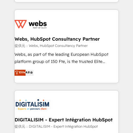
solve all your HubSpot challenges and improve user
sales, and service hubs • Built-in flexibility for
adoption, sales process and marketing results.
startups to global brands
Services 📚 Onboarding your team to HubSpot for
the first time 🔧 Designing and optimising your
HubSpot set-up for better results 🌐 Website design
and build using HubSpot 🔌 Integrating HubSpot
Webs, HubSpot Consultancy Partner
with other systems 🎓 Training your teams to be
提供元：Webs, HubSpot Consultancy Partner
HubSpot pros 📊 Lead generation services using
Webs, as part of the leading European HubSpot
HubSpot Why us? - SIX HubSpot Accreditations -
platform group of 150 Fte, is the trusted Elite
awarded by HubSpot after a rigorous process for
HubSpot CRM Partner offering you a roadmap on
Elite
4.8
CRM, Solutions Architecture, Onboarding , Data
maximizing EBITDA and achieving Commercial
Migration, Custom Integration & Platform
Excellence. With our targeted processes, we
Enablement -Onboarded over 500 businesses to
strengthen your digital transformation and minimize
HubSpot -Top 1% of partners worldwide -In-house
costs. As HubSpot's Advanced Accredited CRM
team of 25+ experts Contact us today to help you
Implementation partner, we provide expertise to
get more from your investment in HubSpot.
drive your business forward. Since 2015 we are fully
www.bbdboom.com
dedicated to HubSpot and with an experienced
DIGITALISIM - Expert Intégration HubSpot
team (50+), we work with reputable companies in
提供元：DIGITALISIM - Expert Intégration HubSpot
B2B sectors such as manufacturing, SaaS and