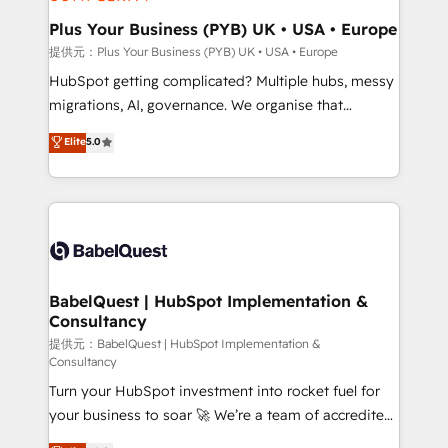
industrial sectors. Offices in Johannesburg, Cape
Town, Dubai & London. 500+ HubSpot CRM
Plus Your Business (PYB) UK • USA • Europe
implementations delivered. AI visibility coverage
提供元：Plus Your Business (PYB) UK • USA • Europe
across ChatGPT, Claude, Perplexity, Gemini and
HubSpot getting complicated? Multiple hubs, messy
Google AI Overviews. HubSpot Impact Award -
migrations, AI, governance. We organise that
Customer First HubSpot Impact Award - Integrations
complexity, so your team can put HubSpot to work...
Elite
5.0
Innovation HubSpot Impact Award - Platform
Welcome to our Profile! We help with: • CRM
Migration Excellence HubSpot Impact Award -
implementation, reports, workflows, and team
Platform Excellence 40+ full-time HubSpot
training • CRM migration from Salesforce, Pipedrive,
professionals. 100s of certifications and
Dynamics and others • Technical projects including
accreditations with HubSpot.
custom API integrations with ERP (and other
systems) • AI governance for HubSpot-centred
operations A little about us: • Boutique 'Elite' team of
BabelQuest | HubSpot Implementation &
Consultancy
12 • 150+ clients across Sales Hub, Marketing Hub,
Service Hub, Data Hub and CMS • ISO/IEC
提供元：BabelQuest | HubSpot Implementation &
Consultancy
27001:2022, ISO 9001:2015, and ISO 42001:2023
Turn your HubSpot investment into rocket fuel for
certified - the AI management standard • GuardHub:
your business to soar 🚀 We’re a team of accredited
our AI governance framework, built on ISO 42001
HubSpot experts ready to help you. We can
Ready for the next step? Click the 👈 '𝗖𝗼𝗻𝘁𝗮𝗰𝘁