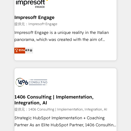
and—most importantly—simple. That’s why we lean
you grow faster, smarter, and with impact.
into bold ideas and shape them into thoughtful
products and strategies that actually make a
Impresoft Engage
difference.
提供元：Impresoft Engage
Impresoft Engage is a unique reality in the Italian
panorama, which was created with the aim of
putting Customer Experience at the center by
Elite
4.9
creating digital environments capable of integrating
people, processes and data. We offer the best
digital solutions on the market, ranging from CRM
processes and technologies to digital strategy, from
marketing automation to online and offline sales
processes through Customer Service Management,
allowing companies to optimize processes and meet
1406 Consulting | Implementation,
Integration, AI
the needs of the customer. We are part of Impresoft
Group, a group of specialized and complementary
提供元：1406 Consulting | Implementation, Integration, AI
companies that divide their offer into 4
Strategic HubSpot Implementation + Coaching
Competence Centers: Smart Manufacturing,
Partner As an Elite HubSpot Partner, 1406 Consulting
Customer First, Enabling Technologies & Security.