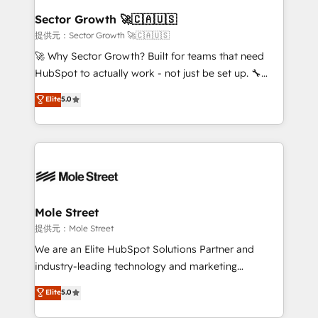
líder no ranking global de sucesso do cliente da
Implementation Certified Partner and we contribute
Sector Growth 🚀🇨🇦🇺🇸
HubSpot.
to their advisory council. We strive to do 'good work
提供元：Sector Growth 🚀🇨🇦🇺🇸
with good people' and have worked with incredible
🚀 Why Sector Growth? Built for teams that need
brands. You can see some of them on our website,
HubSpot to actually work - not just be set up. 🔧
along with plenty of case studies.
HubSpot Experts: Onboarding, migrations,
Elite
5.0
automation, and training built for adoption. ⚡ Highly
Technical Execution: ERP, EMR and Custom
Integrations; complex builds delivered in weeks, not
months. 🤖 AI Consulting & Agents: AI-powered
workflows; automation agents; process optimization
inside HubSpot. 🏆 Industry Experience: 🏥
Healthcare: HIPAA implementations; secure data
Mole Street
workflows 💼 Financial Services: compliant
提供元：Mole Street
workflows; audit-ready reporting ⚖️ Legal: client
We are an Elite HubSpot Solutions Partner and
intake; pipeline and document workflows 🛒 E-
industry-leading technology and marketing
Commerce: Shopify, WooCommerce; lifecycle and
consultancy. Our focus is on enterprise and mid-
Elite
5.0
revenue automation 🏢 Real Estate: deal pipelines;
market B2B companies globally that want a strategic
portfolio and lifecycle management 🏭
approach to execute their goals through creative