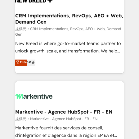
定の代行ではなく、設計の責任」を引き受け、部門横断
technical development team. - 19 HubSpot-certified
の統合・浸透・変革管理を実行します。 ▸ CMS戦略設
trainers to drive platform adoption. 📈 Revenue
CRM Implementations, RevOps, AEO + Web,
計・構築：リード獲得・CVR・SEOを前提にした情報設
Demand Gen
Generation - Full-funnel marketing and high-
計・導線設計・テンプレート設計をContent Hubで一体
performance advertising via Point Success Media. -
提供元：CRM Implementations, RevOps, AEO + Web, Demand
Gen
提供。 ▸ 既存CRM・MAからの移行支援：Salesforce・
Expert deployment of Breeze AI and custom agents
Marketo・Pardot等からの移行、カスタム設計、履歴
New Breed is where go-to-market teams partner to
to automate growth. 🏆 Elite Excellence - 8 platform
データ移行と活用設計まで。 ▸ AEO対応：ChatGPT・
unlock growth, scale, and transformation. We help
accreditations and deep HIPAA-compliance
Perplexity等のAI検索からの流入・引用を前提にコンテ
companies activate HubSpot’s AI-powered
expertise. - A team of 250+ experts dedicated to
Elite
5.0
ンツとサイト構造を最適化。 🏆 なぜ100incを選ぶの
customer platform and operationalize HubSpot’s
your resilient growth.
か？ ✓ HubSpot Eliteパートナー認定 ✓ HubSpotアワ
Loop Marketing framework through expert-led
ード受賞・HUGリーダー ✓ ISO27001:2022 /
services, smart agents, and purpose-built apps,
ISO9001:2015 取得 ✓ 400社以上の導入実績 ✓
tailored to your business. Together, we unlock
HubSpot大百科 出版 CRM・AI活用に関するご相談、現
results, fast. ⚙️CRM & RevOps: Align all Hubs to your
状整理の壁打ちなど、構想段階からお気軽にお問い合わ
buyer journey for clean data, scalability, & reporting.
せください。
🎯Demand Gen & ABM: Drive pipeline with inbound,
Markentive - Agence HubSpot - FR - EN
ABM, AEO, SEO, & paid media. 👩‍💻Web Design:
提供元：Markentive - Agence HubSpot - FR - EN
Build high-performing websites with UX, messaging,
Markentive fournit des services de conseil,
& conversion strategy that drive results. 🤖AI
d'intégration et d'agence dans la région EMEA et