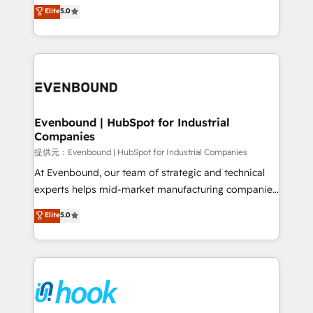
helps mid-market revenue teams transform how
Elite
5.0
The synergies generated by these integrations,
they sell, market, and serve. We don't just build your
together with the combination of talents, skills,
HubSpot—we teach your team to own it, then stay
solutions and services, have allowed the group to
to help you keep winning. What We Do ⚙️ CRM
build an unrivaled offering portfolio on the market
Implementations across Marketing, Sales, Service,
to accompany companies on their digital
Data & Content 📈 Sales & Marketing Alignment +
transformation journey.
Revenue Team Enablement 🤖 Breeze AI & Custom
Agent Creation 🔄 Custom Integrations & Data
Evenbound | HubSpot for Industrial
Companies
Migration Why 1406 We become part of your team.
Your team learns while we build. We fix what others
提供元：Evenbound | HubSpot for Industrial Companies
broke. Built for mid-market reality—practical
At Evenbound, our team of strategic and technical
solutions that work with your actual headcount and
experts helps mid-market manufacturing companies
constraints. By the Numbers 🏆 Top 1% of all
achieve real growth. We specialize in delivering
Elite
5.0
HubSpot partners 🔄 Top 5% globally in client
tailored solutions that drive results by leveraging
retention 📅 8+ years of consistent results since 2017
HubSpot’s platform and data to fuel success.
Who We Serve Revenue teams, marketing leaders,
Technical Solutions: - HubSpot Technical Consulting -
and sales ops at mid-market companies ready to
HubSpot CRM Implementation - HubSpot
move beyond spreadsheets into unified systems
Onboarding - Data Migration & Integrations -
that drive real business results.
Technical Audit & Optimization Strategic Solutions: -