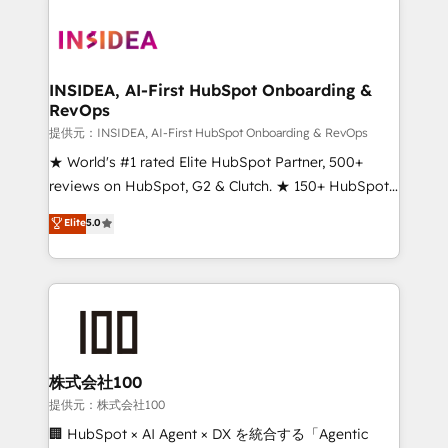
INSIDEA, AI-First HubSpot Onboarding &
RevOps
提供元：INSIDEA, AI-First HubSpot Onboarding & RevOps
★ World's #1 rated Elite HubSpot Partner, 500+
reviews on HubSpot, G2 & Clutch. ★ 150+ HubSpot
Certified Experts & Trainers across the team ★
Elite
5.0
1,500+ implementations across five continents ★ AI-
First, RevOps-led, Onboarding obsessed ★
Company of the Year 2024/25 INSIDEA helps
growing companies turn HubSpot into a revenue
engine. We onboard your team, migrate your data,
and build AI-powered workflows that drive adoption
from week one, in your time zone. What we do ➤
株式会社100
Onboarding: Live in weeks, with workflows built
提供元：株式会社100
around your business, not a template. ➤ Migration:
🏢 HubSpot × AI Agent × DX を統合する「Agentic