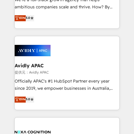
acumen, process (re-)design experience and a
ambitious companies scale and thrive. How? By
massive amount of success stories in this area. We
upgrading and streamlining every single revenue-
Elite
5.0
integrate HubSpot with complex solutions like SAP,
generating aspect of your business. We’re proud
MicroSoft, custom solutions,... Our company also has
HubSpot Elite Solutions Partners and devout CRM
strong experience with HubSpot CRM extension,
nerds who can harness HubSpot’s custom digital
mobile apps for Field Service Management and
tools to improve each touchpoint of your customer
Retail execution, CPQ, customer portals and
experience. Working hand-in-hand with your team,
HubSpot CMS developments. And we're champions
we’ll assemble a RevOps machine that drives more
when it comes to complex data migrations.
traffic, generates better leads and crushes your
Avidly APAC
revenue goals. We've worked with thousands of
提供元：Avidly APAC
HubSpot customers and we'd love to work with you
Officially APAC's #1 HubSpot Partner every year
too! Clients come to us for: Advanced CRM solutions
since 2019, we empower businesses in Australia,
System Integrations both Custom and Native to
New Zealand, and globally to realise their full
Elite
5.0
HubSpot Data System Migrations between systems
potential through enterprise HubSpot CRM
to HubSpot New lead generation strategies Time-
implementation. And we deliver best practice across
saving automations Fresh growth campaigns Robust
the whole HubSpot platform, covering marketing,
help desk Unified revenue operations Dynamic
sales, service, CMS and integrations. We work with
website development Award-winning creative
all businesses, from start-up to Enterprise, and have