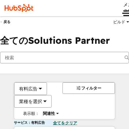
メ
ュ
ビルド
戻る
全てのSolutions Partner
フィルター
有料広告
業種を選択
表示順：
関連性
サービス：有料広告
全てをクリア