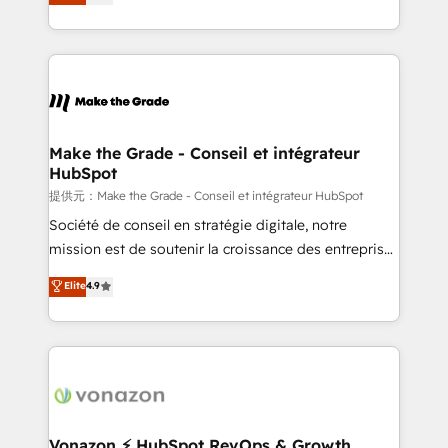
téléphonie, etc.) • Alignement des équipes grâce à un
outil et des données partagées • Amélioration de la
collecte et de l’analyse des données pour des
décisions éclairées • Optimisation de l’efficacité et
de la productivité des équipes Notre équipe de 30
consultants certifiés HubSpot aborde chaque projet
avec un engagement total, alignant processus
Make the Grade - Conseil et intégrateur
HubSpot
métiers et technologie, et guidant vos équipes à
travers le changement, tout en centrant vos objectifs
提供元：Make the Grade - Conseil et intégrateur HubSpot
d’entreprise. Grâce à une méthodologie éprouvée
Société de conseil en stratégie digitale, notre
auprès de plus de 400 clients, nous comprenons
mission est de soutenir la croissance des entreprises
rapidement vos enjeux et intégrons parfaitement
B2B à travers l’acquisition de nouveaux clients,
Elite
4.9
HubSpot dans votre organisation. Pour toute
l'intégration CRM et le développement des revenus
question technique ou besoin de structuration de
auprès de vos comptes existants. En France et à
votre projet HubSpot, contactez notre équipe pour
l'international, nous travaillons avec des ETI
un échange dédié.
ambitieuses, des grands groupes voulant aller au-
delà d’une simple transformation digitale et des
startups florissantes. Nos 3 grandes expertises sont :
➤ L’intégration de CRM et de méthodologie RevOps
Vonazon ⚡ HubSpot RevOps & Growth