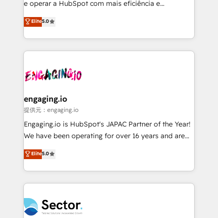
prospecting, follow-ups, service triage, and
e operar a HubSpot com mais eficiência e
knowledge retrieval—built in HubSpot. ⚡ Fast-Track
previsibilidade de receita. Combinamos Revenue
Elite
5.0
& Growth-Track Services Fast-Track: Rapid HubSpot
Operations (RevOps) e Inteligência Artificial para
onboarding in weeks Growth-Track: Unlock
estruturar processos integrar sistemas organizar
advanced optimization & adoption 📍 São Paulo, BR
dados e automatizar operações. O objetivo é
• Des Moines, IA • New York, NY
transformar a HubSpot em um verdadeiro sistema
operacional de receita conectando equipes
tecnologia e dados em uma operação integrada.
Também somos distribuidores oficiais da HubSpot
engaging.io
e de mais de 150 softwares globais permitindo
提供元：engaging.io
contratar e pagar a HubSpot em reais com nota
Engaging.io is HubSpot's JAPAC Partner of the Year!
fiscal no Brasil e gerar economia de até 50% na
We have been operating for over 16 years and are
contratação de softwares internacionais.
one of HubSpot's most experienced and technically
Elite
5.0
Oferecemos ainda agentes de IA especializados em
capable Agency Partners globally. We specialise in
HubSpot que automatizam tarefas executam rotinas
complex CRM migrations, implementations,
no CRM e mantêm os dados organizados, como um
integrations, custom CMS portal development,
especialista operando a plataforma 24/7. Hoje 300+
design & UX for mid to large to multi national
empresas em 13 países utilizam a Nexforce. Somos
businesses. Our teams are based in North America
a maior parceira da HubSpot na América Latina e
and APAC. We are HubSpot's top-ranked Advanced