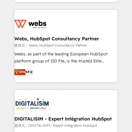
solve all your HubSpot challenges and improve user
sales, and service hubs • Built-in flexibility for
adoption, sales process and marketing results.
startups to global brands
Services 📚 Onboarding your team to HubSpot for
the first time 🔧 Designing and optimising your
HubSpot set-up for better results 🌐 Website design
and build using HubSpot 🔌 Integrating HubSpot
Webs, HubSpot Consultancy Partner
with other systems 🎓 Training your teams to be
提供元：Webs, HubSpot Consultancy Partner
HubSpot pros 📊 Lead generation services using
Webs, as part of the leading European HubSpot
HubSpot Why us? - SIX HubSpot Accreditations -
platform group of 150 Fte, is the trusted Elite
awarded by HubSpot after a rigorous process for
HubSpot CRM Partner offering you a roadmap on
Elite
4.8
CRM, Solutions Architecture, Onboarding , Data
maximizing EBITDA and achieving Commercial
Migration, Custom Integration & Platform
Excellence. With our targeted processes, we
Enablement -Onboarded over 500 businesses to
strengthen your digital transformation and minimize
HubSpot -Top 1% of partners worldwide -In-house
costs. As HubSpot's Advanced Accredited CRM
team of 25+ experts Contact us today to help you
Implementation partner, we provide expertise to
get more from your investment in HubSpot.
drive your business forward. Since 2015 we are fully
www.bbdboom.com
dedicated to HubSpot and with an experienced
DIGITALISIM - Expert Intégration HubSpot
team (50+), we work with reputable companies in
提供元：DIGITALISIM - Expert Intégration HubSpot
B2B sectors such as manufacturing, SaaS and