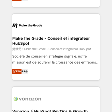
téléphonie, etc.) • Alignement des équipes grâce à un
outil et des données partagées • Amélioration de la
collecte et de l’analyse des données pour des
décisions éclairées • Optimisation de l’efficacité et
de la productivité des équipes Notre équipe de 30
consultants certifiés HubSpot aborde chaque projet
avec un engagement total, alignant processus
Make the Grade - Conseil et intégrateur
HubSpot
métiers et technologie, et guidant vos équipes à
travers le changement, tout en centrant vos objectifs
提供元：Make the Grade - Conseil et intégrateur HubSpot
d’entreprise. Grâce à une méthodologie éprouvée
Société de conseil en stratégie digitale, notre
auprès de plus de 400 clients, nous comprenons
mission est de soutenir la croissance des entreprises
rapidement vos enjeux et intégrons parfaitement
B2B à travers l’acquisition de nouveaux clients,
Elite
4.9
HubSpot dans votre organisation. Pour toute
l'intégration CRM et le développement des revenus
question technique ou besoin de structuration de
auprès de vos comptes existants. En France et à
votre projet HubSpot, contactez notre équipe pour
l'international, nous travaillons avec des ETI
un échange dédié.
ambitieuses, des grands groupes voulant aller au-
delà d’une simple transformation digitale et des
startups florissantes. Nos 3 grandes expertises sont :
➤ L’intégration de CRM et de méthodologie RevOps
Vonazon ⚡ HubSpot RevOps & Growth