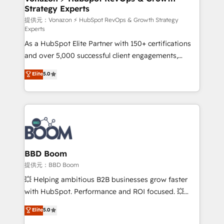
Strategy Experts
pour aligner les équipes marketing, commerciales et
support client (data migration, synchronisation API,
提供元：Vonazon ⚡ HubSpot RevOps & Growth Strategy
Experts
audit et maintenance) ➤ La création de sites internet
As a HubSpot Elite Partner with 150+ certifications
de conversion qui transforment les visiteurs en
and over 5,000 successful client engagements,
opportunités d'affaires ➤ La mise en place de
Vonazon turns marketing complexity into
stratégies d'acquisition marketing (SEO, SEA,
Elite
5.0
measurable, scalable growth. From onboarding to
inbound, automatisation marketing, ABM, IA,
enterprise-grade campaigns, our in-house team
emailing) Informations clés : - 10 ans d'expérience -
builds scalable strategies that drive long-term
100+ intégrations CRM HubSpot réussies - 40
revenue. ⚙️ HubSpot Integration & Optimization •
experts conseil - 150 certifications HubSpot
Seamless CRM, CMS, and automation setup •
cumulées
Complex platform migrations and data cleanups •
Custom APIs and third-party integrations 📈 End-to-
BBD Boom
End Revenue Acceleration • Lifecycle marketing and
提供元：BBD Boom
pipeline growth programs • Sales enablement tools
💥 Helping ambitious B2B businesses grow faster
and CRM optimization • Retention strategies with
with HubSpot. Performance and ROI focused. 💥
customer journey mapping 🏅 Elite-Level HubSpot
BBD Boom is the HubSpot partner that can help you
Elite
5.0
Execution • 750+ onboardings and 2,000+
to HubSpot Better. We work with your teams to
implementations • Deep expertise across marketing,