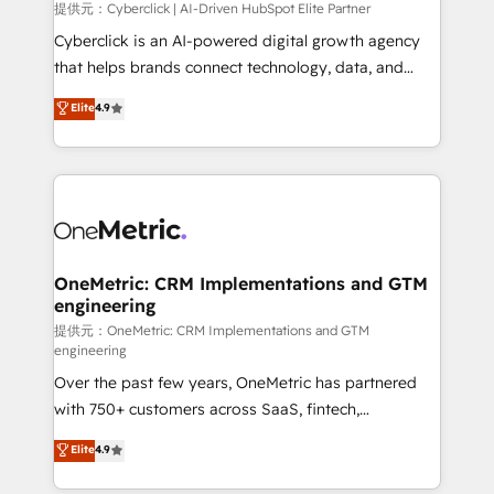
提供元：Cyberclick | AI-Driven HubSpot Elite Partner
Cyberclick is an AI-powered digital growth agency
that helps brands connect technology, data, and
creativity to achieve measurable results. Founded in
Elite
4.9
Barcelona and operating across Spain, LATAM, and
the UK, we support global companies in building
smarter marketing, sales, and customer success
strategies. As the only HubSpot Elite Partner in
Iberia (Spain & Portugal), we combine human insight
with intelligent automation to drive sustainable
growth. Our multidisciplinary team designs solutions
OneMetric: CRM Implementations and GTM
engineering
that simplify complexity, boost performance, and
turn innovation into real impact. 🌍 Highlights •
提供元：OneMetric: CRM Implementations and GTM
engineering
HubSpot Partner since 2012 • 2022 EMEA Impact
Over the past few years, OneMetric has partnered
Award: Best Integration • 150+ successful HubSpot
with 750+ customers across SaaS, fintech,
projects • Clients in 30+ industries • Proprietary
healthcare, real estate, and other industries. With
technology for integrations • Multilingual team:
Elite
4.9
150+ HubSpot-certified experts, we deliver scalable
English, Spanish, Portuguese & Italian 👉 Grow
solutions to complex GTM and RevOps challenges.
smarter with AI and HubSpot.