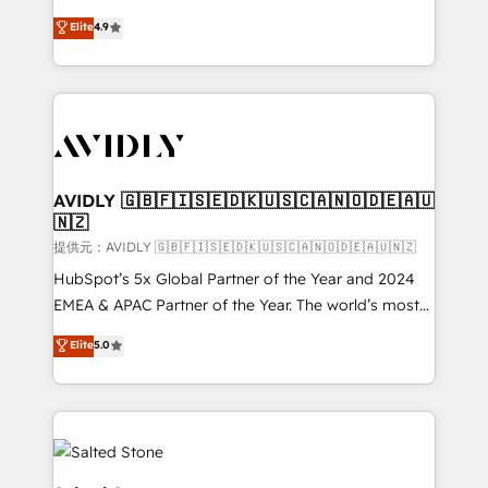
Strategy: Activate Breeze Agents, configure HubSpot
North America. Avec plus de 115 experts en
Elite
4.9
AI, & maximize AEO with tailored AI services. 🧩
marketing automation, Growth, Revops, CRM et
Integrations: Extend HubSpot with custom
webdesign. Markentive is both a consulting firm, a
integrations, hosting, & maintenance.
digital agency and an integrator. With over 115
experts in marketing automation, growth, revops,
CRM and webdesign (We focus on EMEA - USA
customers).
AVIDLY 🇬🇧🇫🇮🇸🇪🇩🇰🇺🇸🇨🇦🇳🇴🇩🇪🇦🇺
🇳🇿
提供元：AVIDLY 🇬🇧🇫🇮🇸🇪🇩🇰🇺🇸🇨🇦🇳🇴🇩🇪🇦🇺🇳🇿
HubSpot’s 5x Global Partner of the Year and 2024
EMEA & APAC Partner of the Year. The world’s most
experienced and fully accredited HubSpot Solutions
Elite
5.0
Partner. 🚀 With 2,750+ HubSpot projects delivered
and 370+ specialists across EMEA, APAC and NAM,
we de-risk complex CRM programmes and
accelerate ROI across every HubSpot Hub. 🧭 From
multi-region migrations to AI-powered automation,