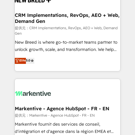
定の代行ではなく、設計の責任」を引き受け、部門横断
technical development team. - 19 HubSpot-certified
の統合・浸透・変革管理を実行します。 ▸ CMS戦略設
trainers to drive platform adoption. 📈 Revenue
CRM Implementations, RevOps, AEO + Web,
計・構築：リード獲得・CVR・SEOを前提にした情報設
Demand Gen
Generation - Full-funnel marketing and high-
計・導線設計・テンプレート設計をContent Hubで一体
performance advertising via Point Success Media. -
提供元：CRM Implementations, RevOps, AEO + Web, Demand
Gen
提供。 ▸ 既存CRM・MAからの移行支援：Salesforce・
Expert deployment of Breeze AI and custom agents
Marketo・Pardot等からの移行、カスタム設計、履歴
New Breed is where go-to-market teams partner to
to automate growth. 🏆 Elite Excellence - 8 platform
データ移行と活用設計まで。 ▸ AEO対応：ChatGPT・
unlock growth, scale, and transformation. We help
accreditations and deep HIPAA-compliance
Perplexity等のAI検索からの流入・引用を前提にコンテ
companies activate HubSpot’s AI-powered
expertise. - A team of 250+ experts dedicated to
Elite
5.0
ンツとサイト構造を最適化。 🏆 なぜ100incを選ぶの
customer platform and operationalize HubSpot’s
your resilient growth.
か？ ✓ HubSpot Eliteパートナー認定 ✓ HubSpotアワ
Loop Marketing framework through expert-led
ード受賞・HUGリーダー ✓ ISO27001:2022 /
services, smart agents, and purpose-built apps,
ISO9001:2015 取得 ✓ 400社以上の導入実績 ✓
tailored to your business. Together, we unlock
HubSpot大百科 出版 CRM・AI活用に関するご相談、現
results, fast. ⚙️CRM & RevOps: Align all Hubs to your
状整理の壁打ちなど、構想段階からお気軽にお問い合わ
buyer journey for clean data, scalability, & reporting.
せください。
🎯Demand Gen & ABM: Drive pipeline with inbound,
Markentive - Agence HubSpot - FR - EN
ABM, AEO, SEO, & paid media. 👩‍💻Web Design:
提供元：Markentive - Agence HubSpot - FR - EN
Build high-performing websites with UX, messaging,
Markentive fournit des services de conseil,
& conversion strategy that drive results. 🤖AI
d'intégration et d'agence dans la région EMEA et