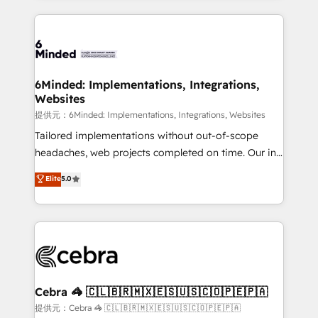
Our Expertise 🔹 Onboarding & Implementation:
Accredited HubSpot Partner, ensuring smooth setup
tailored to your GTM motion. 🔹 Migrations:
Accredited HubSpot Partner, ensuring migration
from other CRMs to HubSpot without data loss or
6Minded: Implementations, Integrations,
Websites
downtime. 🔹 RevOps Strategy: Align teams,
processes, and data to drive revenue efficiency. 🔹
提供元：6Minded: Implementations, Integrations, Websites
Integrations: Connect HubSpot with your tech stack
Tailored implementations without out-of-scope
for better adoption. 🔹 Custom Solutions: Build
headaches, web projects completed on time. Our in-
tailored apps, workflows, and configurations. We are
house team of certified CRM architects, experts,
Elite
5.0
SOC 2 Type II and ISO 27001 certified, reinforcing
developers, designers, and marketers handles all
our commitment to data security and compliance. At
aspects of your HubSpot. ✨ 400+ global clients ✨
OneMetric, we help revenue teams focus on the
100+ seamless migrations from 15+ different CRMs
OneMetric that matters most: revenue.
✨ 100,000+ hours in HubSpot projects, 75+ full Hub
implementations, and 5,000+ pages ✨ CS: Clients
generating 7-digit MRR from inbound campaigns ✨
CS: 245% organic growth & +751% new visitors for a
Cebra 🦓 🇨🇱🇧🇷🇲🇽🇪🇸🇺🇸🇨🇴🇵🇪🇵🇦
full-funnel HubSpot project ✨ CS: 415% conversion
提供元：Cebra 🦓 🇨🇱🇧🇷🇲🇽🇪🇸🇺🇸🇨🇴🇵🇪🇵🇦