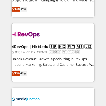
projects to growth campaigns, to CRM and websites.
HubSpot experts backed by over 10+ years of
Hire an agency that's experienced in every inch of
Elite
4.9
HubSpot experience ✔️Flexible pricing models —
HubSpot and willing to work hand-in-hand with your
Hourly-fee (assigned one Dedicated HubSpot
team to simplify the complex and build a better
Admin); Monthly-fee (HubSpot Admin + Project
experience for your team and customers.
Manager); and Fixed Project Cost (as per
requirement). ✔️Helped over 25,000+ customers so
far with our HubSpot solutions. ✔️Bespoke apps &
on-demand bundle services. Connect with us today!
4RevOps | Mkt4edu 🇧🇷 🇲🇽 🇵🇹 🇦🇪 🇺🇸
提供元：4RevOps | Mkt4edu 🇧🇷 🇲🇽 🇵🇹 🇦🇪 🇺🇸
Unlock Revenue Growth: Specializing in RevOps -
Inbound Marketing, Sales, and Customer Success We
specialize in driving revenue growth for companies
Elite
4.9
across industries through tailored marketing, sales,
and customer success strategies, utilizing RevOps
methodologies. As Latin America's largest HubSpot
partner and a global leader in education market, we
offer unparalleled insights. Operating in five
countries—Brazil, UAE (Abu Dhabi/Dubai/Sharjah),