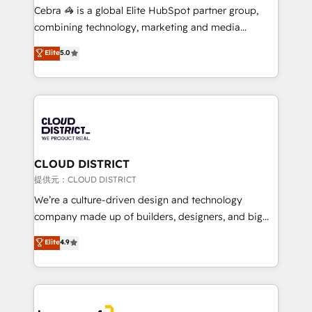
boost with a new HubSpot site Recognized leaders:
Cebra 🦓 is a global Elite HubSpot partner group,
🏆 HubSpot Platform Migration Impact Award 🏆
combining technology, marketing and media
Clutch HubSpot Global Leader 🏆 Finalist: HubSpot
expertise across Latin America and Southern
Elite
5.0
Inbound Campaign of the Year 🏆 Gold AVA Digital
Europe, with teams across 7 countries. Born in Chile,
Award for Best Website 🌟 Accreditations: CRM
we combine local insight with international reach to
Implementation, HubSpot Content Experience, CRM
help businesses grow through technology, creativity,
Data Migration & Custom Integration
AI and strategy. For over 12 years, we’ve delivered
500+ HubSpot implementations, building end-to-
end solutions that integrate CRM, AI automation,
inbound and loop marketing, content, and digital
CLOUD DISTRICT
creativity. Our multicultural team works in Spanish,
提供元：CLOUD DISTRICT
Portuguese, and English to design scalable strategies
We’re a culture-driven design and technology
that drive measurable growth. 🌎 Highlights: • 10+
company made up of builders, designers, and big
years as a HubSpot partner. • 2023 Impact Awards:
thinkers. We blend strategy, design, and
Elite
4.9
Platform Migration Excellence. • Top 3 Partner of the
development—always fueled by curiosity—to turn
Year LATAM 2022, 2023, 2024, 2025. • Partner of the
ideas, opportunities, and challenges into meaningful
Year 2024. • Organizer of Aliados.ai (AI, marketing &
experiences. To us, technology is more than just
tech global congress). 👉 Ready to scale your
code; it’s about creating things that are useful, cool,
business with HubSpot? Let Cebra’s experts help