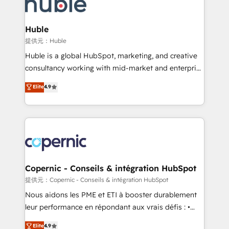
skills, processes, and internal team you need to
CRM Migrations using our in-house "HubScrub" Tool.
attract the right buyers, close deals faster, and grow
without outside dependencies. You’ll learn how to: •
Huble
Set up, audit, and organize your HubSpot portal •
提供元：Huble
Get your sales team fully using HubSpot • Track
Huble is a global HubSpot, marketing, and creative
pipeline and revenue across the entire buyer journey
consultancy working with mid-market and enterprise
• Build an in-house marketing team that drives
businesses. We go beyond implementation, shaping
Elite
4.9
growth • Create content and videos that attract
the strategy, processes, and teams that turn
buyers • Use AI to scale smarter Our coaching-led
HubSpot into a genuine growth engine. Named
approach works best for companies that are done
HubSpot's Global Partner of the Year in 2024,
with outsourcing and ready to build something that
consistently ranked among their top 5 partners
lasts. So if you're ready to become the most trusted
worldwide, and with over 15 years in the ecosystem,
voice in your market, let’s talk.
Huble has built a track record that speaks for itself.
One company, one operating model, delivering
Copernic - Conseils & intégration HubSpot
across offices and consulting teams in the UK, USA,
提供元：Copernic - Conseils & intégration HubSpot
Canada, Germany, France, Belgium, Singapore, and
Nous aidons les PME et ETI à booster durablement
South Africa. Certified compliant with ISO/IEC
leur performance en répondant aux vrais défis : •
27001:2022 and ISO 9001:2015 across all seven
Intégration de HubSpot avec d’autres outils (ERP,
Elite
4.9
international offices and 175+ employees.