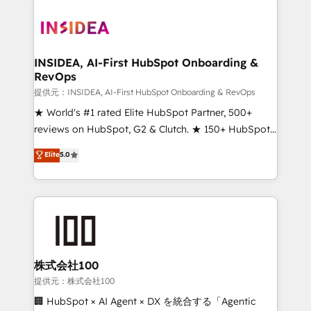
INSIDEA, AI-First HubSpot Onboarding &
RevOps
提供元：INSIDEA, AI-First HubSpot Onboarding & RevOps
★ World's #1 rated Elite HubSpot Partner, 500+
reviews on HubSpot, G2 & Clutch. ★ 150+ HubSpot
Certified Experts & Trainers across the team ★
Elite
5.0
1,500+ implementations across five continents ★ AI-
First, RevOps-led, Onboarding obsessed ★
Company of the Year 2024/25 INSIDEA helps
growing companies turn HubSpot into a revenue
engine. We onboard your team, migrate your data,
and build AI-powered workflows that drive adoption
from week one, in your time zone. What we do ➤
株式会社100
Onboarding: Live in weeks, with workflows built
提供元：株式会社100
around your business, not a template. ➤ Migration:
🏢 HubSpot × AI Agent × DX を統合する「Agentic