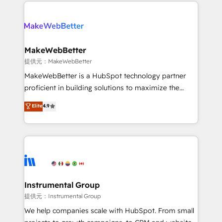
only firm in the world to hold Elite Partner
there’s a good chance one of our globally integrated
Accreditations with both HubSpot and Clay, our
teams has worked with clients just like you Let’s
clients gain a unique advantage in CRM architecture,
explore whether S2 is the partner you’ve been
pipeline generation, data intelligence, and go-to-
looking for...and get your next big initiative moving!
market execution. Why B2B Businesses Choose RP: -
MakeWebBetter
Secure: Soc2 compliant 🛡️ - Pricing: Implementations
提供元：MakeWebBetter
starting at $1,5k 💵 - Speed: Launch in 14 days ⚡ -
MakeWebBetter is a HubSpot technology partner
Global: 75+ RPers across five continents 🌐 - Scale:
proficient in building solutions to maximize the
Largest organically grown & fastest tiering Elite
operational efficiency of HubSpot. The fastest-
Elite
4.9
HubSpot Partner 🪴 - Sales Hub: More
growing tech-enabler & facilitator, MakeWebBetter,
implementations than any other Partner 💻 -
hands you the blend of HubSpot expertise &
Migrations: We convert Salesforce addicts to
eminent solutions & integrations. Trust us to
HubSpot evangelists 🧡 Don't hire a marketing
streamline your HubSpot experience. 🚀HubSpot
agency for an Ops problem. Don't hire a technical
Elite Partners with 10+ years of HubSpot experience
agency for a growth problem. Hire a partner built to
🤝HubSpot Premier Integration partner 🤝Google
solve both.
Premier Partner 2023 🌟5 HubSpot Accreditations 🌟
Instrumental Group
Won HubSpot Theme Challenge 2021 🌟INBOUND’19
提供元：Instrumental Group
HubSpot Rising Star Why us? Harnessing the full
We help companies scale with HubSpot. From small
potential of the powerful HubSpot CRM. ✔️A team of