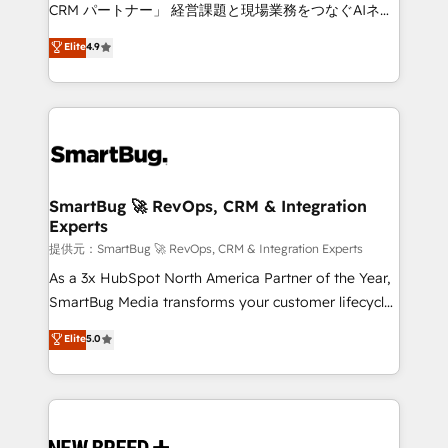
Move from any legacy CRM. Zero downtime, full data
CRM パートナー」 経営課題と現場業務をつなぐAIネイ
integrity. ➤ Implementation: Configure HubSpot to
ティブ・エージェンシーとして、HubSpot Eliteの実装
Elite
4.9
run your revenue process. Sales, marketing, and
力で顧客フロント業務を再設計します。 💡 100inc は何
service wired together. ➤ AI and Integrations: Layer
をする会社か？ HubSpotを共通基盤に、AIエージェン
Breeze AI, custom agents, and APIs to remove
トを組み込んだ顧客フロント業務（マーケティング・営
manual work. ➤ Ongoing Management: Monthly
業・CS）を組織全体で設計・実装する日本のAIネイテ
tune-ups, feature rollouts, adoption coaching. Buying
ィブ・エージェンシーです。事業部・グループ会社・部
HubSpot, switching to it, or reviving a stale portal?
門が分立する組織で、データと業務プロセスのサイロ化
We are built for the work.
を、CRMを軸とした全社共通基盤に再構築します。意
SmartBug 🚀 RevOps, CRM & Integration
Experts
思決定者・PMO・現場担当者に並走します。 1️⃣
HubSpot導入・活用支援 顧客データの一元化から、
提供元：SmartBug 🚀 RevOps, CRM & Integration Experts
GTMの見える化・自動化まで。全Hub統合運用、デー
As a 3x HubSpot North America Partner of the Year,
タ品質設計、グループ横断のCRM統合に対応します。
SmartBug Media transforms your customer lifecycle
2️⃣ AIエージェント組織構築 営業・マーケティング業務
into a revenue engine. Our unified ecosystem
Elite
5.0
の一部をAIが自律実行する組織への移行を設計・実装。
includes specialized divisions Globalia (AI &
Breeze・Claude等をHubSpotと連携させ、役割定義・
Software) and Point Success Media (Paid Media),
運用ルール・成果指標まで含めて設計します。 3️⃣ 全社
making this the official home for all three brands. 🔄
DX × AI推進のPMO伴走支援 複数部門をまたぐDX×AI変
Implementation & Integration - Seamless migrations
革を、構想から実装・定着までPMOとして主導。「設
and system integrations powered by Globalia’s