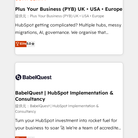
HubSpot Content Hub, WordPress development,
B2B SEO, paid media, and content. We work with
Plus Your Business (PYB) UK • USA • Europe
enterprise and growth-led companies across
提供元：Plus Your Business (PYB) UK • USA • Europe
technology, professional services, financial services
HubSpot getting complicated? Multiple hubs, messy
and industrial sectors. Offices in Johannesburg, Cape
migrations, AI, governance. We organise that
Town and London. 500+ HubSpot CRM
complexity, so your team can put HubSpot to work...
Elite
5.0
implementations delivered. AI visibility coverage
Welcome to our Profile! We help with: • CRM
across ChatGPT, Claude, Perplexity, Gemini and
implementation, reports, workflows, and team
Google AI Overviews. HubSpot Impact Award -
training • CRM migration from Salesforce, Pipedrive,
Customer First HubSpot Impact Award - Integrations
Dynamics and others • Technical projects including
Innovation HubSpot Impact Award - Platform
custom API integrations with ERP (and other
Migration Excellence HubSpot Impact Award -
systems) • AI governance for HubSpot-centred
Platform Excellence 35+ full-time HubSpot
operations A little about us: • Boutique 'Elite' team of
BabelQuest | HubSpot Implementation &
professionals.
Consultancy
12 • 150+ clients across Sales Hub, Marketing Hub,
Service Hub, Data Hub and CMS • ISO/IEC
提供元：BabelQuest | HubSpot Implementation &
Consultancy
27001:2022, ISO 9001:2015, and ISO 42001:2023
Turn your HubSpot investment into rocket fuel for
certified - the AI management standard • GuardHub:
your business to soar 🚀 We’re a team of accredited
our AI governance framework, built on ISO 42001
HubSpot experts ready to help you. We can
Ready for the next step? Click the 👈 '𝗖𝗼𝗻𝘁𝗮𝗰𝘁