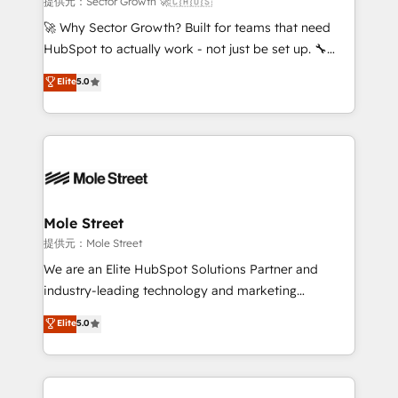
提供元：Sector Growth 🚀🇨🇦🇺🇸
with good people' and have worked with incredible
🚀 Why Sector Growth? Built for teams that need
brands. You can see some of them on our website,
HubSpot to actually work - not just be set up. 🔧
along with plenty of case studies.
HubSpot Experts: Onboarding, migrations,
Elite
5.0
automation, and training built for adoption. ⚡ Highly
Technical Execution: ERP, EMR and Custom
Integrations; complex builds delivered in weeks, not
months. 🤖 AI Consulting & Agents: AI-powered
workflows; automation agents; process optimization
inside HubSpot. 🏆 Industry Experience: 🏥
Healthcare: HIPAA implementations; secure data
Mole Street
workflows 💼 Financial Services: compliant
提供元：Mole Street
workflows; audit-ready reporting ⚖️ Legal: client
We are an Elite HubSpot Solutions Partner and
intake; pipeline and document workflows 🛒 E-
industry-leading technology and marketing
Commerce: Shopify, WooCommerce; lifecycle and
consultancy. Our focus is on enterprise and mid-
Elite
5.0
revenue automation 🏢 Real Estate: deal pipelines;
market B2B companies globally that want a strategic
portfolio and lifecycle management 🏭
approach to execute their goals through creative
Manufacturing: ERP integrations; operational
applications of our solutions; Technical HubSpot
alignment 🛡️ Compliance & Data Considerations:
Consulting, Content Marketing, Growth-Driven