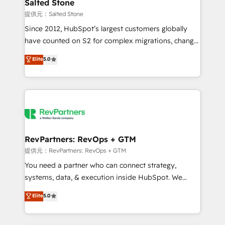
we turn complexity into clarity, human at global
Salted Stone
scale. 🏆 HubSpot’s CEO called us “the partner of the
提供元：Salted Stone
future.” Others agree it is proof of trust built through
Since 2012, HubSpot’s largest customers globally
measurable impact.
have counted on S2 for complex migrations, change
management, systems integration, and creative
Elite
5.0
solutions that deliver measurable impact and
transform brand experiences As one of the few full-
service creative agencies in the HubSpot
ecosystem, we blend strategy, technology, & award-
winning design to build scalable, globally
regionalized HubSpot websites, integrated
marketing campaigns, & RevOps frameworks that
RevPartners: RevOps + GTM
fuel long-term success We connect the entire
提供元：RevPartners: RevOps + GTM
customer lifecycle through seamless integrations,
You need a partner who can connect strategy,
ensure long-term adoption with change-
systems, data, & execution inside HubSpot. We
management programs, and align marketing, sales,
bridge the gap where most agencies fall short by
Elite
5.0
and service to drive sustainable growth With 6 key
combining GTM strategy with technical execution to
HubSpot accreditations and experience across
solve the right problem with the right solution. As the
hundreds of organizations in dozens of industries,