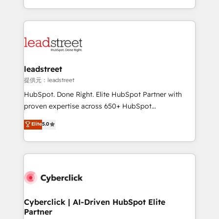
America. From casual user to super fan: make
Canada, we’ve delivered thousands of successful
HubSpot an experience you LOVE!
HubSpot projects for mid-market and enterprise
clients worldwide, with over 10 years experience. We
combine HubSpot, data, and AI to design connected
go-to-market systems that align people, process,
and technology for predictable, scalable revenue
leadstreet
growth. Our expertise spans RevOps, CRM and data
提供元：leadstreet
architecture, AI enablement, and strategic marketing,
HubSpot. Done Right. Elite HubSpot Partner with
delivered through our proprietary FLAIR framework
proven expertise across 650+ HubSpot
for responsible AI adoption. As a HubSpot Elite
implementations. With 12+ years of HubSpot
Elite
5.0
Partner and ISO 27001:2022 certified consultancy,
experience, we help you use the HubSpot platform
we blend strategy, creativity, and technology to help
to its fullest capacity, improve your current HubSpot
organisations scale smarter and grow stronger.
website, or build your new one.
Cyberclick | AI-Driven HubSpot Elite
Partner