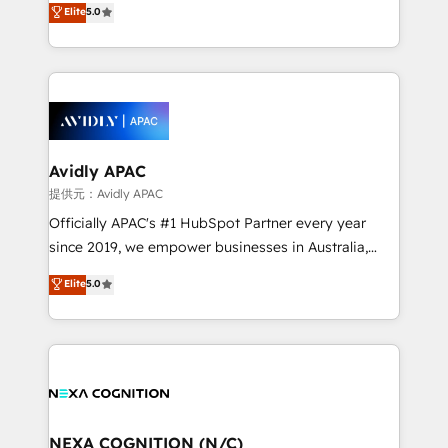
Elite
5.0
integrate HubSpot with complex solutions like SAP,
generating aspect of your business. We’re proud
MicroSoft, custom solutions,... Our company also has
HubSpot Elite Solutions Partners and devout CRM
strong experience with HubSpot CRM extension,
nerds who can harness HubSpot’s custom digital
mobile apps for Field Service Management and
tools to improve each touchpoint of your customer
Retail execution, CPQ, customer portals and
experience. Working hand-in-hand with your team,
HubSpot CMS developments. And we're champions
we’ll assemble a RevOps machine that drives more
when it comes to complex data migrations.
traffic, generates better leads and crushes your
Avidly APAC
revenue goals. We've worked with thousands of
提供元：Avidly APAC
HubSpot customers and we'd love to work with you
Officially APAC's #1 HubSpot Partner every year
too! Clients come to us for: Advanced CRM solutions
since 2019, we empower businesses in Australia,
System Integrations both Custom and Native to
New Zealand, and globally to realise their full
Elite
5.0
HubSpot Data System Migrations between systems
potential through enterprise HubSpot CRM
to HubSpot New lead generation strategies Time-
implementation. And we deliver best practice across
saving automations Fresh growth campaigns Robust
the whole HubSpot platform, covering marketing,
help desk Unified revenue operations Dynamic
sales, service, CMS and integrations. We work with
website development Award-winning creative
all businesses, from start-up to Enterprise, and have
design We live and breathe HubSpot and are ready
delivered the largest HubSpot implementations in
to take on real challenges!
the world. Our human approach to digital
NEXA COGNITION (N/C)