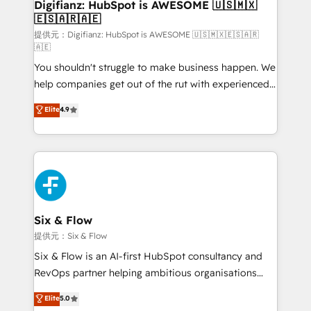
Transformation / Web Development • RevOps &
Digifianz: HubSpot is AWESOME 🇺🇸🇲🇽
🇪🇸🇦🇷🇦🇪
Sales Consulting • Marketing Automation What
makes us different? 🚀 Top 0.5% of global HubSpot
提供元：Digifianz: HubSpot is AWESOME 🇺🇸🇲🇽🇪🇸🇦🇷
🇦🇪
agencies ⚙️ The strongest technical ability and
You shouldn't struggle to make business happen. We
integration capabilities 💼 Consultative, long-term
help companies get out of the rut with experienced,
partners who will embed ourselves into your
process-oriented teams implementing HubSpot
business, processes and systems 🏢 We specialise in
Elite
4.9
Marketing, Sales, Service, CMS and Operations Hub,
working with mid-market and enterprise
so selling and actually engaging with your customers
organisations, global organisations and those with
feels easy and pain-free. We are a top ranked
complex use cases 🏆 CRM Implementation,
HubSpot Elite Partner, winner of Rookie of the Year
Platform Enablement, Custom Integration and
and Customer First Awards, 4.9/5 rating in HubSpot
Onboarding Accredited 🔐 ISO27001 & ISO9001
Reviews and 4.9/5 rating in Clutch Reviews. Digifianz
Certified
helps the following industries: logistics & 3PL, home
Six & Flow
improvement & construction, branding and
提供元：Six & Flow
commercialization, real estate, health, education,
Six & Flow is an AI-first HubSpot consultancy and
SaaS, Software Dev & IT and consulting, make the
RevOps partner helping ambitious organisations
most out of their HubSpot experience operating in
grow with clarity, confidence, and intelligence.
Elite
5.0
the United States, EU, UAE, Mexico and Latin
Operating across the UK, Netherlands, Ireland, and