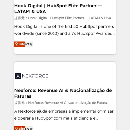
Revenue Operations - Inbound Marketing -
Hook Digital | HubSpot Elite Partner —
LATAM & USA
Outbound Marketing - HubSpot CMS Website
Design & Development We empower our clients to
提供元：Hook Digital | HubSpot Elite Partner — LATAM & USA
reach their full potential by providing transparent,
Hook Digital is one of the first 50 HubSpot partners
relationship-driven support. With over 300 HubSpot
worldwide (since 2010) and a 7x HubSpot Awarded
certifications and accreditations, we deliver both the
Elite Partner. With 500+ projects across the U.S.,
Elite
4.9
technical know-how and strategic guidance you
Brazil, and LATAM, we combine global expertise with
need to succeed.
regional experience. Today, we are Brazil’s largest
HubSpot Elite Partner—trusted by companies across
the Americas to scale smarter. ⚙️ CRM
Implementation & Migration Onboarding across all
Hubs, plus migrations from Salesforce, Pipedrive, RD
Station, Freshdesk, Intercom, and more. Custom
Nexforce: Revenue AI & Nacionalização de
Faturas
objects, automations, and integrations built for
growth. 🚀 AI-Driven GTM Orchestration Unify
提供元：Nexforce: Revenue AI & Nacionalização de Faturas
HubSpot with LinkedIn, WhatsApp, email, paid
A Nexforce ajuda empresas a implementar otimizar
media, and AI voice to drive pipeline. 🤖 AI Custom
e operar a HubSpot com mais eficiência e
Agent Development Deploy AI agents for
previsibilidade de receita. Combinamos Revenue
Elite
5.0