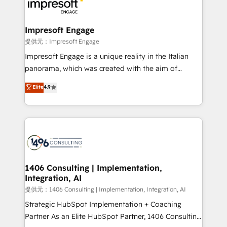
and—most importantly—simple. That’s why we lean
you grow faster, smarter, and with impact.
into bold ideas and shape them into thoughtful
products and strategies that actually make a
Impresoft Engage
difference.
提供元：Impresoft Engage
Impresoft Engage is a unique reality in the Italian
panorama, which was created with the aim of
putting Customer Experience at the center by
Elite
4.9
creating digital environments capable of integrating
people, processes and data. We offer the best
digital solutions on the market, ranging from CRM
processes and technologies to digital strategy, from
marketing automation to online and offline sales
processes through Customer Service Management,
allowing companies to optimize processes and meet
1406 Consulting | Implementation,
Integration, AI
the needs of the customer. We are part of Impresoft
Group, a group of specialized and complementary
提供元：1406 Consulting | Implementation, Integration, AI
companies that divide their offer into 4
Strategic HubSpot Implementation + Coaching
Competence Centers: Smart Manufacturing,
Partner As an Elite HubSpot Partner, 1406 Consulting
Customer First, Enabling Technologies & Security.