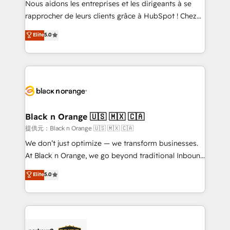
Nous aidons les entreprises et les dirigeants à se
business services. We prepare a customized
rapprocher de leurs clients grâce à HubSpot ! Chez
business case that demonstrates the value and
DIGITALISIM, nous avons l'intime conviction que la
Elite
5.0
impact of your digital transformation, including a
réussite des entreprises passe par l’innovation web,
detailed financial rationale with a focus on ROI and
le marketing digital, et la relation client ! C'est
TCO. As a trusted extension of your team, we
pourquoi, nos experts sont à la fois capables de
believe in the power of partnership. Together, we
gérer votre projet de création de site internet, votre
embark on a transformational journey that sets your
référencement, votre stratégie digitale et le pilotage
business up for long-term success. Unlock your
et l'intégration d'HubSpot ! Les grandes phases d'un
business. If not now, when?
projet HubSpot avec DIGITALISIM : 🧽 Nettoyage,
Black n Orange 🇺🇸 🇲🇽 🇨🇦
migration et intégration des bases de données. 🚀
提供元：Black n Orange 🇺🇸 🇲🇽 🇨🇦
Développement des interfaces avec vos logiciels
We don’t just optimize — we transform businesses.
métiers ⚙️ Configuration de la plateforme HubSpot
At Black n Orange, we go beyond traditional Inbound
📈 Configuration de rapports et tableaux de bord 🤝
Marketing with our exclusive methodologies:
Elite
5.0
Book Process & Guidelines utilisateurs 🎓
BOOMS and BOOST. Together, they form a powerful
Formations des utilisateurs
combination that has driven success for over 800
businesses worldwide. As Elite HubSpot Partners, we
specialize in crafting high-performance growth
strategies that integrate data-driven marketing,