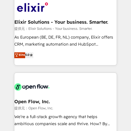
HIPAA-aware; CASL-compliant; GDPR-ready
Design, Migrations + Integrations. Mole Street’s
implementations where required 💡 Why 500+
mission is empowering others to realize their
Clients Choose Us: Elite Partner; technical, fast, and
greatness, which is achieved through creating
Elixir Solutions - Your business. Smarter.
built to scale.
absolute clarity, derived from a well-defined
提供元：Elixir Solutions - Your business. Smarter.
strategy, executed well, and reported on with clear
As European (BE, DE, FR, NL) company, Elixir offers
results. The culture is driven by core values; Joy, Grit,
CRM, marketing automation and HubSpot
Accountability, Curiosity, Authenticity, Growth
integration products and services to mid-market
Elite
5.0
Mindedness, and Clarity. We are driven to win for the
and enterprise customers. We ensure that your sales,
collective good of the company and its clientele, and
service and marketing department operates in the
dedicated to breaking the mold from the agency of
most effective way, while at the same time
the past into the consultancy of the future. Great
leveraging your commercial data for a fully
things are happening.
integrated buyers journey. Elixir is located in
Brussels, Munich "München", Cologne "Köln", Paris
and Amsterdam. Elixir is a first mover and leader
Open Flow, Inc.
when it comes to HubSpot sales and service
提供元：Open Flow, Inc.
implementations, highly renowned for our business
We’re a full-stack growth agency that helps
acumen, process (re-)design experience and a
ambitious companies scale and thrive. How? By
massive amount of success stories in this area. We
upgrading and streamlining every single revenue-