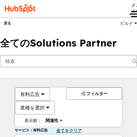
メ
ュ
ビルド
戻る
全てのSolutions Partner
フィルター
有料広告
業種を選択
表示順：
関連性
サービス：有料広告
全てをクリア