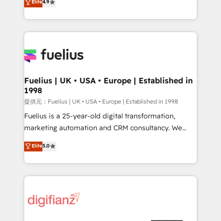
Elite
4.9
implement the platform into complex business
𝗯𝘂𝘀𝗶𝗻𝗲𝘀𝘀' button to get in touch (𝘸𝘦'𝘳𝘦 𝘴𝘶𝘱𝘦𝘳
environments, optimise what you've got and make
𝘳𝘦𝘴𝘱𝘰𝘯𝘴𝘪𝘷𝘦)
sure you can actually use it, build your website in
HubSpot or create an inbound marketing strategy
for you and execute it on HubSpot. We are on the
G-Cloud 14 CCS (Crown Commercial Service)
framework, meaning we've been accredited by
Fuelius | UK • USA • Europe | Established in
1998
HubSpot and vetted by the CCS, which means we
can support public sector companies as well the
提供元：Fuelius | UK • USA • Europe | Established in 1998
other ones listed in our profile. Our services: -
Fuelius is a 25-year-old digital transformation,
HubSpot implementation - HubSpot CMS website
marketing automation and CRM consultancy. We
build We can do lots of things. But everything we do
enable mid-market and enterprise clients to
Elite
5.0
is there for you to: - Grow revenue, and run your
maximise their return from digital and fuel their
business more efficiently - Build stronger
growth. We modernise platforms, streamline
relationships with customers - Make better
operations that are causing inefficiencies, improve
decisions with data - Find a new voice and reach
customer experiences, integrate systems, and
more people - Get the most out of your HubSpot
supercharge revenue operations Key services: • CRM
investment
Implementation • Systems Integration • Digital