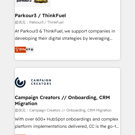
automation, and revenue intelligence to help
companies scale faster and smarter. 🔹 BOOMS:
Parkour3 / ThinkFuel
Demand generation for all your buyers With BOOMS,
提供元：Parkour3 / ThinkFuel
you invest in 100% of your buyers, accelerating your
At Parkour3 & ThinkFuel, we support companies in
growth and positioning yourself as an undisputed
developing their digital strategies by leveraging
leader. 🔹 BOOST: Optimize your digital
technologies and automating their marketing and
Elite
4.9
transformation process A methodology designed to
sales processes to generate growth. Our offer spans
implement HubSpot effectively and optimize your
from Strategy to Operations. We specialize in CRM
digital processes. 🔹 Trusted by Industry Leaders
onboarding and implementation, web design, sales
With an average rating of 4.9/5 and a proven track
& marketing automation, and digital marketing. With
record of business transformation, our growth-first
extensive experience working with tech companies
approach has helped brands dominate their
and manufacturers since 2002, we are committed to
markets.
empowering our clients and developing their
Campaign Creators // Onboarding, CRM
Migration
autonomy. Get to grips with HubSpot through
guided implementation and seamless integration of
提供元：Campaign Creators // Onboarding, CRM Migration
the CRM platform into your digital ecosystem. Would
With over 600+ HubSpot onboardings and complex
you like support in deploying your inbound
platform implementations delivered, CC is the go-to
marketing strategy? We'll provide support tailored
Elite Solutions Partner for businesses ready to