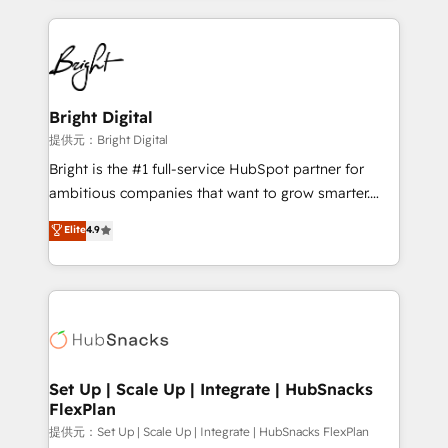
Growth-Driven Design Agency of the Year 🏆2015
automation, integration, and AI innovation to deliver
Became the 5th Agency to reach Diamond 🏆2014
lasting impact. We specialize in: • Turnkey and end-
HubSpot COS Performance Award 🏆2014 HubSpot
to-end HubSpot implementations • Onboarding for
COS Design Award 🏆2013 HubSpot Marketplace
Sales, Service, Marketing & Content Hubs • AI voice
Provider of the Year 🏆2011 Became a HubSpot
and chat agents, predictive automation, and smart
Bright Digital
Partner 📆Founded in 1997
workflows • Salesforce + HubSpot integration •
提供元：Bright Digital
RevOps and AI-driven sales enablement • Website
Bright is the #1 full-service HubSpot partner for
design and CMS development • ERP integration: SAP,
ambitious companies that want to grow smarter.
NetSuite, Microsoft Dynamics, … • Data cleansing
From HubSpot onboarding, to training, from
Elite
4.9
and CRM migration from any platform •
developing a new website to lead generation and
Client/member portals built on HubSpot • Custom
digital marketing; we do it all (and with great
and complex integrations: SAM.gov, GovWin,
results)! In short, our services include: - HubSpot
QuickBooks, PandaDoc, ClickUp, Shopify, Mapsly,
consultancy: onboarding, training, data migration -
WooCommerce, BuilderTrend, and more Experience
HubSpot development: websites, custom modules,
the difference — reach out to see how AI + HubSpot
integrations - Marketing & sales solutions: digital
can transform your business.
marketing, advertising, campaigns, content and
Set Up | Scale Up | Integrate | HubSnacks
FlexPlan
design We connect people, data and technology to
improve customer experiences. With our bright
提供元：Set Up | Scale Up | Integrate | HubSnacks FlexPlan