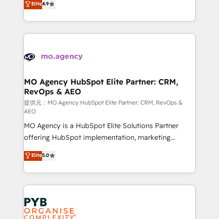
Elite
4.9
to your needs and sales objectives. With 125+
migrate, replatform, and scale smarter. We specialize
certifications, we are part of the most certified
in high-impact CRM and CMS migrations and
Canadian agencies, and we both hold Onboarding
onboarding from platforms like Salesforce, NetSuite,
Accreditations. Based in Canada (coast to coast), our
Zoho, Pardot, Marketo, Microsoft Dynamics, Wix,
services are offered in both English & French.
WordPress and legacy CRMs, turning fragmented
systems into unified, growth-ready HubSpot
architectures that accelerate revenue operations and
MO Agency HubSpot Elite Partner: CRM,
RevOps & AEO
performance. - Multi-object CRM migration, cleanup,
and implementation. - Pre-built and custom
提供元：MO Agency HubSpot Elite Partner: CRM, RevOps &
AEO
integrations across your full tech stack. - Custom
MO Agency is a HubSpot Elite Solutions Partner
object setup, CMS builds, and full-funnel automation.
offering HubSpot implementation, marketing
- Dashboards, lifecycle campaigns, and lead
automation, CRM and RevOps consulting, data
nurturing sequences. - Cross-hub setup across
Elite
5.0
architecture, sales enablement, lifecycle automation,
Marketing, Sales, Operations, and Service Hubs. -
lead scoring and revenue reporting. HubSpot,
Ongoing optimization, managed support, and
Salesforce and integrated enterprise stacks. Digital
scalable retainers. Let’s make HubSpot your most
Marketing, Answer Engine Optimisation, and
powerful growth engine. Built to convert, scale, and
Generative Engine Optimisation (AI Search),
drive results.