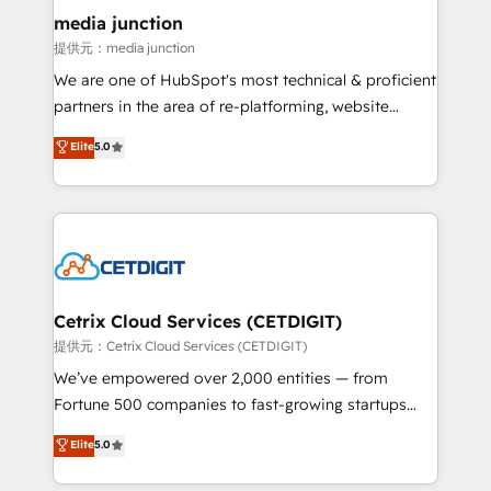
Mexico, USA, and Portugal—we've executed over a
media junction
hundred successful operations. Our approach,
提供元：media junction
rooted in RevOps principles, integrates analysis,
We are one of HubSpot's most technical & proficient
training, planning, and qualification. Leveraging
partners in the area of re-platforming, website
technology, data analytics, CRM optimization, and
design & development. We specialize in multi-hub
Elite
5.0
inbound marketing tactics, we focus on
implementations for mid-market & enterprise
understanding, nurturing, and converting leads.
companies. We are woman-owned, powered by
Partner with us to unlock your business's full
coffee, and we ❤️ dogs. We produce award-winning
potential and achieve sustained growth in today's
work for our clients. 🏆2023 Technical Expertise
competitive market.
Impact Award 🏆2022 Technical Expertise Impact
Award 🏆2022 Platform Migration Excellence Impact
Award 🏆2020 Elite Solutions Partner 🏆2019
Cetrix Cloud Services (CETDIGIT)
Integrations HubSpot Impact Award 🏆2019
提供元：Cetrix Cloud Services (CETDIGIT)
Marketing Enablement HubSpot Impact Award 🏆
We’ve empowered over 2,000 entities — from
2018 Website Design HubSpot Impact Award 🏆2017
Fortune 500 companies to fast-growing startups
Website Design HubSpot Impact Award 🏆2016
and nonprofits — to streamline operations, scale
Elite
5.0
Growth-Driven Design Agency of the Year 🏆2016
revenue, and unlock the full potential of HubSpot.
Sales Enablement HubSpot Impact Award 🏆2015
With deep technical and industry expertise, we fuse