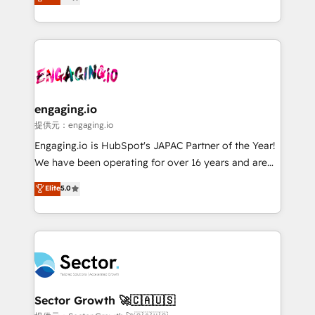
prospecting, follow-ups, service triage, and
Operations (RevOps) e Inteligência Artificial para
knowledge retrieval—built in HubSpot. ⚡ Fast-Track
estruturar processos integrar sistemas organizar
& Growth-Track Services Fast-Track: Rapid HubSpot
dados e automatizar operações. O objetivo é
onboarding in weeks Growth-Track: Unlock
transformar a HubSpot em um verdadeiro sistema
advanced optimization & adoption 📍 São Paulo, BR
operacional de receita conectando equipes
• Des Moines, IA • New York, NY
tecnologia e dados em uma operação integrada.
Também somos distribuidores oficiais da HubSpot
engaging.io
e de mais de 150 softwares globais permitindo
提供元：engaging.io
contratar e pagar a HubSpot em reais com nota
Engaging.io is HubSpot's JAPAC Partner of the Year!
fiscal no Brasil e gerar economia de até 50% na
We have been operating for over 16 years and are
contratação de softwares internacionais.
one of HubSpot's most experienced and technically
Elite
5.0
Oferecemos ainda agentes de IA especializados em
capable Agency Partners globally. We specialise in
HubSpot que automatizam tarefas executam rotinas
complex CRM migrations, implementations,
no CRM e mantêm os dados organizados, como um
integrations, custom CMS portal development,
especialista operando a plataforma 24/7. Hoje 300+
design & UX for mid to large to multi national
empresas em 13 países utilizam a Nexforce. Somos
businesses. Our teams are based in North America
a maior parceira da HubSpot na América Latina e
and APAC. We are HubSpot's top-ranked Advanced
líder no ranking global de sucesso do cliente da
Implementation Certified Partner and we contribute
Sector Growth 🚀🇨🇦🇺🇸
HubSpot.
to their advisory council. We strive to do 'good work