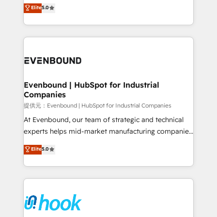
helps mid-market revenue teams transform how
Elite
5.0
The synergies generated by these integrations,
they sell, market, and serve. We don't just build your
together with the combination of talents, skills,
HubSpot—we teach your team to own it, then stay
solutions and services, have allowed the group to
to help you keep winning. What We Do ⚙️ CRM
build an unrivaled offering portfolio on the market
Implementations across Marketing, Sales, Service,
to accompany companies on their digital
Data & Content 📈 Sales & Marketing Alignment +
transformation journey.
Revenue Team Enablement 🤖 Breeze AI & Custom
Agent Creation 🔄 Custom Integrations & Data
Evenbound | HubSpot for Industrial
Companies
Migration Why 1406 We become part of your team.
Your team learns while we build. We fix what others
提供元：Evenbound | HubSpot for Industrial Companies
broke. Built for mid-market reality—practical
At Evenbound, our team of strategic and technical
solutions that work with your actual headcount and
experts helps mid-market manufacturing companies
constraints. By the Numbers 🏆 Top 1% of all
achieve real growth. We specialize in delivering
Elite
5.0
HubSpot partners 🔄 Top 5% globally in client
tailored solutions that drive results by leveraging
retention 📅 8+ years of consistent results since 2017
HubSpot’s platform and data to fuel success.
Who We Serve Revenue teams, marketing leaders,
Technical Solutions: - HubSpot Technical Consulting -
and sales ops at mid-market companies ready to
HubSpot CRM Implementation - HubSpot
move beyond spreadsheets into unified systems
Onboarding - Data Migration & Integrations -
that drive real business results.
Technical Audit & Optimization Strategic Solutions: -