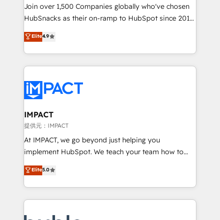
people, exciting ideas and can-do mentality, we
Join over 1,500 Companies globally who've chosen
ensure revenue growth on a daily basis. So tell us
HubSnacks as their on-ramp to HubSpot since 2014
your challenge; our passionate and growth driven
Simple pay-as-you-go plans that accelerate value...
Elite
4.9
team of 100+ experts is ready for you! Driving digital
1️⃣ Set Up | Onboarding New or Check-fixing existing
growth | www.brightdigital.com
HubSpot portals 2️⃣ Scale Up | 100% HubSpot Task
Execution... Global 24/7 ... All Experts 3️⃣ Integrate |
your entire Tech Stack with Custom Integrations
Slash months from your API Integration project... ⬅️
Click "Contact Business" ⬅️ to access 150+ Kickstart
Integration templates that put HubSpot in the center
IMPACT
of your tech stack, syncing... 🛍️ Shopify or
提供元：IMPACT
WooCommerce 💲 Stripe or Paypal 💰 Sage or
At IMPACT, we go beyond just helping you
Netsuite 🤖 Google or Microsoft ✍️ DocuSign or
implement HubSpot. We teach your team how to
PandaDoc 🌐 Avalara or Quaderno HubSnacks holds
master it. As the creators of the Endless Customers
Elite
5.0
the rare Advanced "Custom Integrations"
System™ (the next evolution of They Ask, You
Accreditation, securely sync data across... 🔄 any
Answer), we’re the only HubSpot partner built
apps, in any direction. Stuck on your old CRM..?
entirely around coaching and training. That means
Migrate | seamlessly off your old CRM onto a clean
we don’t do the work for you; we help you build the
new HubSpot portal with Advanced Website and