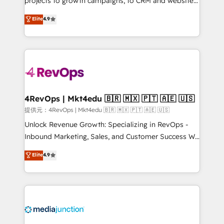
projects to growth campaigns, to CRM and websites.
HubSpot experts backed by over 10+ years of
Hire an agency that's experienced in every inch of
Elite
4.9
HubSpot experience ✔️Flexible pricing models —
HubSpot and willing to work hand-in-hand with your
Hourly-fee (assigned one Dedicated HubSpot
team to simplify the complex and build a better
Admin); Monthly-fee (HubSpot Admin + Project
experience for your team and customers.
Manager); and Fixed Project Cost (as per
requirement). ✔️Helped over 25,000+ customers so
far with our HubSpot solutions. ✔️Bespoke apps &
on-demand bundle services. Connect with us today!
4RevOps | Mkt4edu 🇧🇷 🇲🇽 🇵🇹 🇦🇪 🇺🇸
提供元：4RevOps | Mkt4edu 🇧🇷 🇲🇽 🇵🇹 🇦🇪 🇺🇸
Unlock Revenue Growth: Specializing in RevOps -
Inbound Marketing, Sales, and Customer Success We
specialize in driving revenue growth for companies
Elite
4.9
across industries through tailored marketing, sales,
and customer success strategies, utilizing RevOps
methodologies. As Latin America's largest HubSpot
partner and a global leader in education market, we
offer unparalleled insights. Operating in five
countries—Brazil, UAE (Abu Dhabi/Dubai/Sharjah),