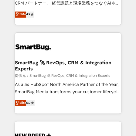
Move from any legacy CRM. Zero downtime, full data
CRM パートナー」 経営課題と現場業務をつなぐAIネイ
integrity. ➤ Implementation: Configure HubSpot to
ティブ・エージェンシーとして、HubSpot Eliteの実装
Elite
4.9
run your revenue process. Sales, marketing, and
力で顧客フロント業務を再設計します。 💡 100inc は何
service wired together. ➤ AI and Integrations: Layer
をする会社か？ HubSpotを共通基盤に、AIエージェン
Breeze AI, custom agents, and APIs to remove
トを組み込んだ顧客フロント業務（マーケティング・営
manual work. ➤ Ongoing Management: Monthly
業・CS）を組織全体で設計・実装する日本のAIネイテ
tune-ups, feature rollouts, adoption coaching. Buying
ィブ・エージェンシーです。事業部・グループ会社・部
HubSpot, switching to it, or reviving a stale portal?
門が分立する組織で、データと業務プロセスのサイロ化
We are built for the work.
を、CRMを軸とした全社共通基盤に再構築します。意
SmartBug 🚀 RevOps, CRM & Integration
Experts
思決定者・PMO・現場担当者に並走します。 1️⃣
HubSpot導入・活用支援 顧客データの一元化から、
提供元：SmartBug 🚀 RevOps, CRM & Integration Experts
GTMの見える化・自動化まで。全Hub統合運用、デー
As a 3x HubSpot North America Partner of the Year,
タ品質設計、グループ横断のCRM統合に対応します。
SmartBug Media transforms your customer lifecycle
2️⃣ AIエージェント組織構築 営業・マーケティング業務
into a revenue engine. Our unified ecosystem
Elite
5.0
の一部をAIが自律実行する組織への移行を設計・実装。
includes specialized divisions Globalia (AI &
Breeze・Claude等をHubSpotと連携させ、役割定義・
Software) and Point Success Media (Paid Media),
運用ルール・成果指標まで含めて設計します。 3️⃣ 全社
making this the official home for all three brands. 🔄
DX × AI推進のPMO伴走支援 複数部門をまたぐDX×AI変
Implementation & Integration - Seamless migrations
革を、構想から実装・定着までPMOとして主導。「設
and system integrations powered by Globalia’s