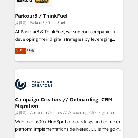
automation, and revenue intelligence to help
companies scale faster and smarter. 🔹 BOOMS:
Parkour3 / ThinkFuel
Demand generation for all your buyers With BOOMS,
提供元：Parkour3 / ThinkFuel
you invest in 100% of your buyers, accelerating your
At Parkour3 & ThinkFuel, we support companies in
growth and positioning yourself as an undisputed
developing their digital strategies by leveraging
leader. 🔹 BOOST: Optimize your digital
technologies and automating their marketing and
Elite
4.9
transformation process A methodology designed to
sales processes to generate growth. Our offer spans
implement HubSpot effectively and optimize your
from Strategy to Operations. We specialize in CRM
digital processes. 🔹 Trusted by Industry Leaders
onboarding and implementation, web design, sales
With an average rating of 4.9/5 and a proven track
& marketing automation, and digital marketing. With
record of business transformation, our growth-first
extensive experience working with tech companies
approach has helped brands dominate their
and manufacturers since 2002, we are committed to
markets.
empowering our clients and developing their
Campaign Creators // Onboarding, CRM
Migration
autonomy. Get to grips with HubSpot through
guided implementation and seamless integration of
提供元：Campaign Creators // Onboarding, CRM Migration
the CRM platform into your digital ecosystem. Would
With over 600+ HubSpot onboardings and complex
you like support in deploying your inbound
platform implementations delivered, CC is the go-to
marketing strategy? We'll provide support tailored
Elite Solutions Partner for businesses ready to