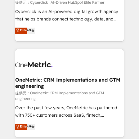
提供元：Cyberclick | AI-Driven HubSpot Elite Partner
Cyberclick is an AI-powered digital growth agency
that helps brands connect technology, data, and
creativity to achieve measurable results. Founded in
Elite
4.9
Barcelona and operating across Spain, LATAM, and
the UK, we support global companies in building
smarter marketing, sales, and customer success
strategies. As the only HubSpot Elite Partner in
Iberia (Spain & Portugal), we combine human insight
with intelligent automation to drive sustainable
growth. Our multidisciplinary team designs solutions
OneMetric: CRM Implementations and GTM
engineering
that simplify complexity, boost performance, and
turn innovation into real impact. 🌍 Highlights •
提供元：OneMetric: CRM Implementations and GTM
engineering
HubSpot Partner since 2012 • 2022 EMEA Impact
Over the past few years, OneMetric has partnered
Award: Best Integration • 150+ successful HubSpot
with 750+ customers across SaaS, fintech,
projects • Clients in 30+ industries • Proprietary
healthcare, real estate, and other industries. With
technology for integrations • Multilingual team:
Elite
4.9
150+ HubSpot-certified experts, we deliver scalable
English, Spanish, Portuguese & Italian 👉 Grow
solutions to complex GTM and RevOps challenges.
smarter with AI and HubSpot.