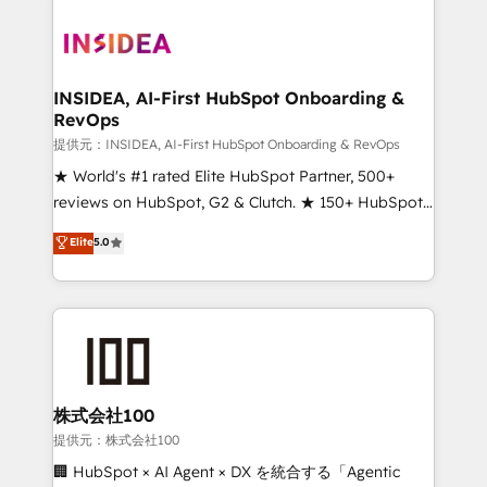
INSIDEA, AI-First HubSpot Onboarding &
RevOps
提供元：INSIDEA, AI-First HubSpot Onboarding & RevOps
★ World's #1 rated Elite HubSpot Partner, 500+
reviews on HubSpot, G2 & Clutch. ★ 150+ HubSpot
Certified Experts & Trainers across the team ★
Elite
5.0
1,500+ implementations across five continents ★ AI-
First, RevOps-led, Onboarding obsessed ★
Company of the Year 2024/25 INSIDEA helps
growing companies turn HubSpot into a revenue
engine. We onboard your team, migrate your data,
and build AI-powered workflows that drive adoption
from week one, in your time zone. What we do ➤
株式会社100
Onboarding: Live in weeks, with workflows built
提供元：株式会社100
around your business, not a template. ➤ Migration:
🏢 HubSpot × AI Agent × DX を統合する「Agentic