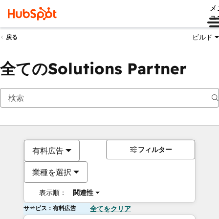
メ
ュ
ビルド
戻る
全てのSolutions Partner
フィルター
有料広告
業種を選択
表示順：
関連性
サービス：有料広告
全てをクリア