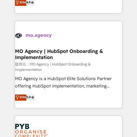
Elite
4.9
to your needs and sales objectives. With 125+
migrate, replatform, and scale smarter. We specialize
certifications, we are part of the most certified
in high-impact CRM and CMS migrations and
Canadian agencies, and we both hold Onboarding
onboarding from platforms like Salesforce, NetSuite,
Accreditations. Based in Canada (coast to coast), our
Zoho, Pardot, Marketo, Microsoft Dynamics, Wix,
services are offered in both English & French.
WordPress and legacy CRMs, turning fragmented
systems into unified, growth-ready HubSpot
architectures that accelerate revenue operations and
MO Agency | HubSpot Onboarding &
Implementation
performance. - Multi-object CRM migration, cleanup,
and implementation. - Pre-built and custom
提供元：MO Agency | HubSpot Onboarding &
Implementation
integrations across your full tech stack. - Custom
MO Agency is a HubSpot Elite Solutions Partner
object setup, CMS builds, and full-funnel automation.
offering HubSpot implementation, marketing
- Dashboards, lifecycle campaigns, and lead
automation, CRM and RevOps consulting, B2B SEO,
nurturing sequences. - Cross-hub setup across
Elite
5.0
paid media, content marketing, AEO and GEO (AI
Marketing, Sales, Operations, and Service Hubs. -
search optimisation), and HubSpot Content Hub and
Ongoing optimization, managed support, and
WordPress development. We work with enterprise
scalable retainers. Let’s make HubSpot your most
and growth-led companies across technology,
powerful growth engine. Built to convert, scale, and
professional services, financial services and
drive results.