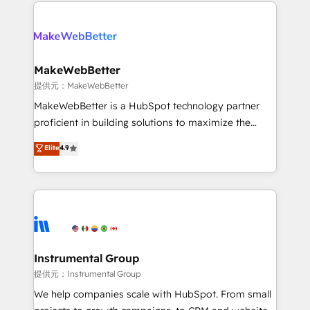
only firm in the world to hold Elite Partner
there’s a good chance one of our globally integrated
Accreditations with both HubSpot and Clay, our
teams has worked with clients just like you Let’s
clients gain a unique advantage in CRM architecture,
explore whether S2 is the partner you’ve been
pipeline generation, data intelligence, and go-to-
looking for...and get your next big initiative moving!
market execution. Why B2B Businesses Choose RP: -
MakeWebBetter
Secure: Soc2 compliant 🛡️ - Pricing: Implementations
提供元：MakeWebBetter
starting at $1,5k 💵 - Speed: Launch in 14 days ⚡ -
MakeWebBetter is a HubSpot technology partner
Global: 75+ RPers across five continents 🌐 - Scale:
proficient in building solutions to maximize the
Largest organically grown & fastest tiering Elite
operational efficiency of HubSpot. The fastest-
Elite
4.9
HubSpot Partner 🪴 - Sales Hub: More
growing tech-enabler & facilitator, MakeWebBetter,
implementations than any other Partner 💻 -
hands you the blend of HubSpot expertise &
Migrations: We convert Salesforce addicts to
eminent solutions & integrations. Trust us to
HubSpot evangelists 🧡 Don't hire a marketing
streamline your HubSpot experience. 🚀HubSpot
agency for an Ops problem. Don't hire a technical
Elite Partners with 10+ years of HubSpot experience
agency for a growth problem. Hire a partner built to
🤝HubSpot Premier Integration partner 🤝Google
solve both.
Premier Partner 2023 🌟5 HubSpot Accreditations 🌟
Instrumental Group
Won HubSpot Theme Challenge 2021 🌟INBOUND’19
提供元：Instrumental Group
HubSpot Rising Star Why us? Harnessing the full
We help companies scale with HubSpot. From small
potential of the powerful HubSpot CRM. ✔️A team of