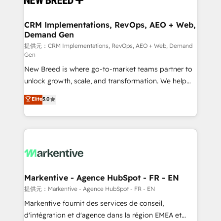
定の代行ではなく、設計の責任」を引き受け、部門横断
technical development team. - 19 HubSpot-certified
の統合・浸透・変革管理を実行します。 ▸ CMS戦略設
trainers to drive platform adoption. 📈 Revenue
CRM Implementations, RevOps, AEO + Web,
計・構築：リード獲得・CVR・SEOを前提にした情報設
Demand Gen
Generation - Full-funnel marketing and high-
計・導線設計・テンプレート設計をContent Hubで一体
performance advertising via Point Success Media. -
提供元：CRM Implementations, RevOps, AEO + Web, Demand
Gen
提供。 ▸ 既存CRM・MAからの移行支援：Salesforce・
Expert deployment of Breeze AI and custom agents
Marketo・Pardot等からの移行、カスタム設計、履歴
New Breed is where go-to-market teams partner to
to automate growth. 🏆 Elite Excellence - 8 platform
データ移行と活用設計まで。 ▸ AEO対応：ChatGPT・
unlock growth, scale, and transformation. We help
accreditations and deep HIPAA-compliance
Perplexity等のAI検索からの流入・引用を前提にコンテ
companies activate HubSpot’s AI-powered
expertise. - A team of 250+ experts dedicated to
Elite
5.0
ンツとサイト構造を最適化。 🏆 なぜ100incを選ぶの
customer platform and operationalize HubSpot’s
your resilient growth.
か？ ✓ HubSpot Eliteパートナー認定 ✓ HubSpotアワ
Loop Marketing framework through expert-led
ード受賞・HUGリーダー ✓ ISO27001:2022 /
services, smart agents, and purpose-built apps,
ISO9001:2015 取得 ✓ 400社以上の導入実績 ✓
tailored to your business. Together, we unlock
HubSpot大百科 出版 CRM・AI活用に関するご相談、現
results, fast. ⚙️CRM & RevOps: Align all Hubs to your
状整理の壁打ちなど、構想段階からお気軽にお問い合わ
buyer journey for clean data, scalability, & reporting.
せください。
🎯Demand Gen & ABM: Drive pipeline with inbound,
Markentive - Agence HubSpot - FR - EN
ABM, AEO, SEO, & paid media. 👩‍💻Web Design:
提供元：Markentive - Agence HubSpot - FR - EN
Build high-performing websites with UX, messaging,
Markentive fournit des services de conseil,
& conversion strategy that drive results. 🤖AI
d'intégration et d'agence dans la région EMEA et