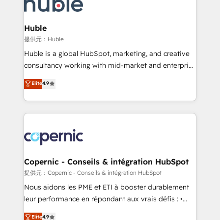
skills, processes, and internal team you need to
CRM Migrations using our in-house "HubScrub" Tool.
attract the right buyers, close deals faster, and grow
without outside dependencies. You’ll learn how to: •
Huble
Set up, audit, and organize your HubSpot portal •
提供元：Huble
Get your sales team fully using HubSpot • Track
Huble is a global HubSpot, marketing, and creative
pipeline and revenue across the entire buyer journey
consultancy working with mid-market and enterprise
• Build an in-house marketing team that drives
businesses. We go beyond implementation, shaping
Elite
4.9
growth • Create content and videos that attract
the strategy, processes, and teams that turn
buyers • Use AI to scale smarter Our coaching-led
HubSpot into a genuine growth engine. Named
approach works best for companies that are done
HubSpot's Global Partner of the Year in 2024,
with outsourcing and ready to build something that
consistently ranked among their top 5 partners
lasts. So if you're ready to become the most trusted
worldwide, and with over 15 years in the ecosystem,
voice in your market, let’s talk.
Huble has built a track record that speaks for itself.
One company, one operating model, delivering
Copernic - Conseils & intégration HubSpot
across offices and consulting teams in the UK, USA,
提供元：Copernic - Conseils & intégration HubSpot
Canada, Germany, France, Belgium, Singapore, and
Nous aidons les PME et ETI à booster durablement
South Africa. Certified compliant with ISO/IEC
leur performance en répondant aux vrais défis : •
27001:2022 and ISO 9001:2015 across all seven
Intégration de HubSpot avec d’autres outils (ERP,
Elite
4.9
international offices and 175+ employees.