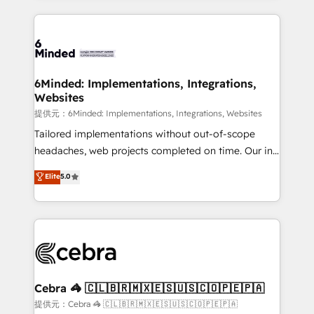
Our Expertise 🔹 Onboarding & Implementation:
Accredited HubSpot Partner, ensuring smooth setup
tailored to your GTM motion. 🔹 Migrations:
Accredited HubSpot Partner, ensuring migration
from other CRMs to HubSpot without data loss or
6Minded: Implementations, Integrations,
Websites
downtime. 🔹 RevOps Strategy: Align teams,
processes, and data to drive revenue efficiency. 🔹
提供元：6Minded: Implementations, Integrations, Websites
Integrations: Connect HubSpot with your tech stack
Tailored implementations without out-of-scope
for better adoption. 🔹 Custom Solutions: Build
headaches, web projects completed on time. Our in-
tailored apps, workflows, and configurations. We are
house team of certified CRM architects, experts,
Elite
5.0
SOC 2 Type II and ISO 27001 certified, reinforcing
developers, designers, and marketers handles all
our commitment to data security and compliance. At
aspects of your HubSpot. ✨ 400+ global clients ✨
OneMetric, we help revenue teams focus on the
100+ seamless migrations from 15+ different CRMs
OneMetric that matters most: revenue.
✨ 100,000+ hours in HubSpot projects, 75+ full Hub
implementations, and 5,000+ pages ✨ CS: Clients
generating 7-digit MRR from inbound campaigns ✨
CS: 245% organic growth & +751% new visitors for a
Cebra 🦓 🇨🇱🇧🇷🇲🇽🇪🇸🇺🇸🇨🇴🇵🇪🇵🇦
full-funnel HubSpot project ✨ CS: 415% conversion
提供元：Cebra 🦓 🇨🇱🇧🇷🇲🇽🇪🇸🇺🇸🇨🇴🇵🇪🇵🇦