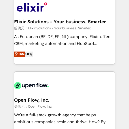
HIPAA-aware; CASL-compliant; GDPR-ready
Design, Migrations + Integrations. Mole Street’s
implementations where required 💡 Why 500+
mission is empowering others to realize their
Clients Choose Us: Elite Partner; technical, fast, and
greatness, which is achieved through creating
Elixir Solutions - Your business. Smarter.
built to scale.
absolute clarity, derived from a well-defined
提供元：Elixir Solutions - Your business. Smarter.
strategy, executed well, and reported on with clear
As European (BE, DE, FR, NL) company, Elixir offers
results. The culture is driven by core values; Joy, Grit,
CRM, marketing automation and HubSpot
Accountability, Curiosity, Authenticity, Growth
integration products and services to mid-market
Elite
5.0
Mindedness, and Clarity. We are driven to win for the
and enterprise customers. We ensure that your sales,
collective good of the company and its clientele, and
service and marketing department operates in the
dedicated to breaking the mold from the agency of
most effective way, while at the same time
the past into the consultancy of the future. Great
leveraging your commercial data for a fully
things are happening.
integrated buyers journey. Elixir is located in
Brussels, Munich "München", Cologne "Köln", Paris
and Amsterdam. Elixir is a first mover and leader
Open Flow, Inc.
when it comes to HubSpot sales and service
提供元：Open Flow, Inc.
implementations, highly renowned for our business
We’re a full-stack growth agency that helps
acumen, process (re-)design experience and a
ambitious companies scale and thrive. How? By
massive amount of success stories in this area. We
upgrading and streamlining every single revenue-