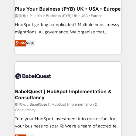
industrial sectors. Offices in Johannesburg, Cape
Town, Dubai & London. 500+ HubSpot CRM
Plus Your Business (PYB) UK • USA • Europe
implementations delivered. AI visibility coverage
提供元：Plus Your Business (PYB) UK • USA • Europe
across ChatGPT, Claude, Perplexity, Gemini and
HubSpot getting complicated? Multiple hubs, messy
Google AI Overviews. HubSpot Impact Award -
migrations, AI, governance. We organise that
Customer First HubSpot Impact Award - Integrations
complexity, so your team can put HubSpot to work...
Elite
5.0
Innovation HubSpot Impact Award - Platform
Welcome to our Profile! We help with: • CRM
Migration Excellence HubSpot Impact Award -
implementation, reports, workflows, and team
Platform Excellence 40+ full-time HubSpot
training • CRM migration from Salesforce, Pipedrive,
professionals. 100s of certifications and
Dynamics and others • Technical projects including
accreditations with HubSpot.
custom API integrations with ERP (and other
systems) • AI governance for HubSpot-centred
operations A little about us: • Boutique 'Elite' team of
BabelQuest | HubSpot Implementation &
Consultancy
12 • 150+ clients across Sales Hub, Marketing Hub,
Service Hub, Data Hub and CMS • ISO/IEC
提供元：BabelQuest | HubSpot Implementation &
Consultancy
27001:2022, ISO 9001:2015, and ISO 42001:2023
Turn your HubSpot investment into rocket fuel for
certified - the AI management standard • GuardHub:
your business to soar 🚀 We’re a team of accredited
our AI governance framework, built on ISO 42001
HubSpot experts ready to help you. We can
Ready for the next step? Click the 👈 '𝗖𝗼𝗻𝘁𝗮𝗰𝘁