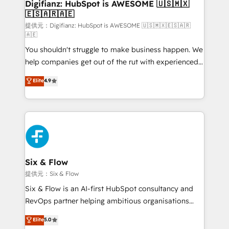
Transformation / Web Development • RevOps &
Digifianz: HubSpot is AWESOME 🇺🇸🇲🇽
🇪🇸🇦🇷🇦🇪
Sales Consulting • Marketing Automation What
makes us different? 🚀 Top 0.5% of global HubSpot
提供元：Digifianz: HubSpot is AWESOME 🇺🇸🇲🇽🇪🇸🇦🇷
🇦🇪
agencies ⚙️ The strongest technical ability and
You shouldn't struggle to make business happen. We
integration capabilities 💼 Consultative, long-term
help companies get out of the rut with experienced,
partners who will embed ourselves into your
process-oriented teams implementing HubSpot
business, processes and systems 🏢 We specialise in
Elite
4.9
Marketing, Sales, Service, CMS and Operations Hub,
working with mid-market and enterprise
so selling and actually engaging with your customers
organisations, global organisations and those with
feels easy and pain-free. We are a top ranked
complex use cases 🏆 CRM Implementation,
HubSpot Elite Partner, winner of Rookie of the Year
Platform Enablement, Custom Integration and
and Customer First Awards, 4.9/5 rating in HubSpot
Onboarding Accredited 🔐 ISO27001 & ISO9001
Reviews and 4.9/5 rating in Clutch Reviews. Digifianz
Certified
helps the following industries: logistics & 3PL, home
Six & Flow
improvement & construction, branding and
提供元：Six & Flow
commercialization, real estate, health, education,
Six & Flow is an AI-first HubSpot consultancy and
SaaS, Software Dev & IT and consulting, make the
RevOps partner helping ambitious organisations
most out of their HubSpot experience operating in
grow with clarity, confidence, and intelligence.
Elite
5.0
the United States, EU, UAE, Mexico and Latin
Operating across the UK, Netherlands, Ireland, and