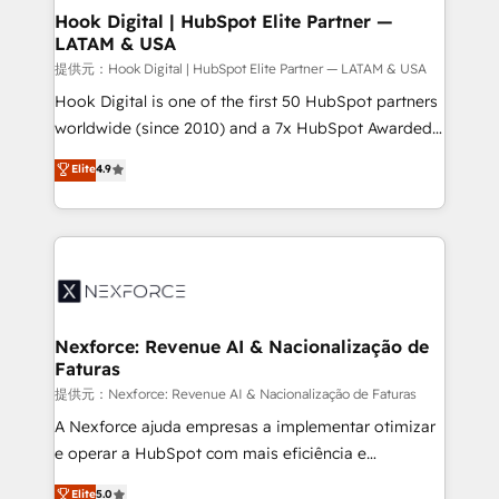
Revenue Operations - Inbound Marketing -
Hook Digital | HubSpot Elite Partner —
LATAM & USA
Outbound Marketing - HubSpot CMS Website
Design & Development We empower our clients to
提供元：Hook Digital | HubSpot Elite Partner — LATAM & USA
reach their full potential by providing transparent,
Hook Digital is one of the first 50 HubSpot partners
relationship-driven support. With over 300 HubSpot
worldwide (since 2010) and a 7x HubSpot Awarded
certifications and accreditations, we deliver both the
Elite Partner. With 500+ projects across the U.S.,
Elite
4.9
technical know-how and strategic guidance you
Brazil, and LATAM, we combine global expertise with
need to succeed.
regional experience. Today, we are Brazil’s largest
HubSpot Elite Partner—trusted by companies across
the Americas to scale smarter. ⚙️ CRM
Implementation & Migration Onboarding across all
Hubs, plus migrations from Salesforce, Pipedrive, RD
Station, Freshdesk, Intercom, and more. Custom
Nexforce: Revenue AI & Nacionalização de
Faturas
objects, automations, and integrations built for
growth. 🚀 AI-Driven GTM Orchestration Unify
提供元：Nexforce: Revenue AI & Nacionalização de Faturas
HubSpot with LinkedIn, WhatsApp, email, paid
A Nexforce ajuda empresas a implementar otimizar
media, and AI voice to drive pipeline. 🤖 AI Custom
e operar a HubSpot com mais eficiência e
Agent Development Deploy AI agents for
previsibilidade de receita. Combinamos Revenue
Elite
5.0