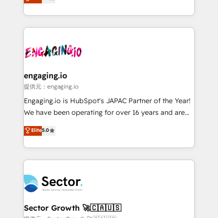
prospecting, follow-ups, service triage, and
Operations (RevOps) e Inteligência Artificial para
knowledge retrieval—built in HubSpot. ⚡ Fast-Track
estruturar processos integrar sistemas organizar
& Growth-Track Services Fast-Track: Rapid HubSpot
dados e automatizar operações. O objetivo é
onboarding in weeks Growth-Track: Unlock
transformar a HubSpot em um verdadeiro sistema
advanced optimization & adoption 📍 São Paulo, BR
operacional de receita conectando equipes
• Des Moines, IA • New York, NY
tecnologia e dados em uma operação integrada.
Também somos distribuidores oficiais da HubSpot
engaging.io
e de mais de 150 softwares globais permitindo
提供元：engaging.io
contratar e pagar a HubSpot em reais com nota
Engaging.io is HubSpot's JAPAC Partner of the Year!
fiscal no Brasil e gerar economia de até 50% na
We have been operating for over 16 years and are
contratação de softwares internacionais.
one of HubSpot's most experienced and technically
Elite
5.0
Oferecemos ainda agentes de IA especializados em
capable Agency Partners globally. We specialise in
HubSpot que automatizam tarefas executam rotinas
complex CRM migrations, implementations,
no CRM e mantêm os dados organizados, como um
integrations, custom CMS portal development,
especialista operando a plataforma 24/7. Hoje 300+
design & UX for mid to large to multi national
empresas em 13 países utilizam a Nexforce. Somos
businesses. Our teams are based in North America
a maior parceira da HubSpot na América Latina e
and APAC. We are HubSpot's top-ranked Advanced
líder no ranking global de sucesso do cliente da
Implementation Certified Partner and we contribute
Sector Growth 🚀🇨🇦🇺🇸
HubSpot.
to their advisory council. We strive to do 'good work