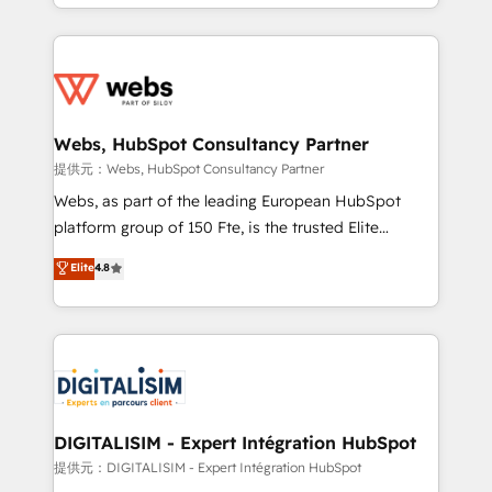
solve all your HubSpot challenges and improve user
sales, and service hubs • Built-in flexibility for
adoption, sales process and marketing results.
startups to global brands
Services 📚 Onboarding your team to HubSpot for
the first time 🔧 Designing and optimising your
HubSpot set-up for better results 🌐 Website design
and build using HubSpot 🔌 Integrating HubSpot
Webs, HubSpot Consultancy Partner
with other systems 🎓 Training your teams to be
提供元：Webs, HubSpot Consultancy Partner
HubSpot pros 📊 Lead generation services using
Webs, as part of the leading European HubSpot
HubSpot Why us? - SIX HubSpot Accreditations -
platform group of 150 Fte, is the trusted Elite
awarded by HubSpot after a rigorous process for
HubSpot CRM Partner offering you a roadmap on
Elite
4.8
CRM, Solutions Architecture, Onboarding , Data
maximizing EBITDA and achieving Commercial
Migration, Custom Integration & Platform
Excellence. With our targeted processes, we
Enablement -Onboarded over 500 businesses to
strengthen your digital transformation and minimize
HubSpot -Top 1% of partners worldwide -In-house
costs. As HubSpot's Advanced Accredited CRM
team of 25+ experts Contact us today to help you
Implementation partner, we provide expertise to
get more from your investment in HubSpot.
drive your business forward. Since 2015 we are fully
www.bbdboom.com
dedicated to HubSpot and with an experienced
DIGITALISIM - Expert Intégration HubSpot
team (50+), we work with reputable companies in
提供元：DIGITALISIM - Expert Intégration HubSpot
B2B sectors such as manufacturing, SaaS and