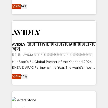
Strategy: Activate Breeze Agents, configure HubSpot
North America. Avec plus de 115 experts en
Elite
4.9
AI, & maximize AEO with tailored AI services. 🧩
marketing automation, Growth, Revops, CRM et
Integrations: Extend HubSpot with custom
webdesign. Markentive is both a consulting firm, a
integrations, hosting, & maintenance.
digital agency and an integrator. With over 115
experts in marketing automation, growth, revops,
CRM and webdesign (We focus on EMEA - USA
customers).
AVIDLY 🇬🇧🇫🇮🇸🇪🇩🇰🇺🇸🇨🇦🇳🇴🇩🇪🇦🇺
🇳🇿
提供元：AVIDLY 🇬🇧🇫🇮🇸🇪🇩🇰🇺🇸🇨🇦🇳🇴🇩🇪🇦🇺🇳🇿
HubSpot’s 5x Global Partner of the Year and 2024
EMEA & APAC Partner of the Year. The world’s most
experienced and fully accredited HubSpot Solutions
Elite
5.0
Partner. 🚀 With 2,750+ HubSpot projects delivered
and 370+ specialists across EMEA, APAC and NAM,
we de-risk complex CRM programmes and
accelerate ROI across every HubSpot Hub. 🧭 From
multi-region migrations to AI-powered automation,