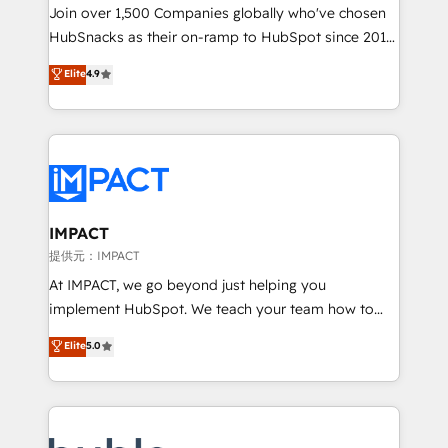
people, exciting ideas and can-do mentality, we
Join over 1,500 Companies globally who've chosen
ensure revenue growth on a daily basis. So tell us
HubSnacks as their on-ramp to HubSpot since 2014
your challenge; our passionate and growth driven
Simple pay-as-you-go plans that accelerate value...
Elite
4.9
team of 100+ experts is ready for you! Driving digital
1️⃣ Set Up | Onboarding New or Check-fixing existing
growth | www.brightdigital.com
HubSpot portals 2️⃣ Scale Up | 100% HubSpot Task
Execution... Global 24/7 ... All Experts 3️⃣ Integrate |
your entire Tech Stack with Custom Integrations
Slash months from your API Integration project... ⬅️
Click "Contact Business" ⬅️ to access 150+ Kickstart
Integration templates that put HubSpot in the center
IMPACT
of your tech stack, syncing... 🛍️ Shopify or
提供元：IMPACT
WooCommerce 💲 Stripe or Paypal 💰 Sage or
At IMPACT, we go beyond just helping you
Netsuite 🤖 Google or Microsoft ✍️ DocuSign or
implement HubSpot. We teach your team how to
PandaDoc 🌐 Avalara or Quaderno HubSnacks holds
master it. As the creators of the Endless Customers
Elite
5.0
the rare Advanced "Custom Integrations"
System™ (the next evolution of They Ask, You
Accreditation, securely sync data across... 🔄 any
Answer), we’re the only HubSpot partner built
apps, in any direction. Stuck on your old CRM..?
entirely around coaching and training. That means
Migrate | seamlessly off your old CRM onto a clean
we don’t do the work for you; we help you build the
new HubSpot portal with Advanced Website and