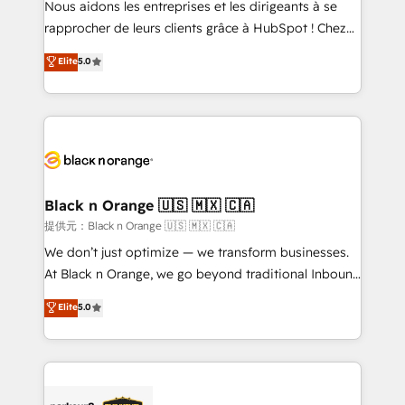
Nous aidons les entreprises et les dirigeants à se
business services. We prepare a customized
rapprocher de leurs clients grâce à HubSpot ! Chez
business case that demonstrates the value and
DIGITALISIM, nous avons l'intime conviction que la
Elite
5.0
impact of your digital transformation, including a
réussite des entreprises passe par l’innovation web,
detailed financial rationale with a focus on ROI and
le marketing digital, et la relation client ! C'est
TCO. As a trusted extension of your team, we
pourquoi, nos experts sont à la fois capables de
believe in the power of partnership. Together, we
gérer votre projet de création de site internet, votre
embark on a transformational journey that sets your
référencement, votre stratégie digitale et le pilotage
business up for long-term success. Unlock your
et l'intégration d'HubSpot ! Les grandes phases d'un
business. If not now, when?
projet HubSpot avec DIGITALISIM : 🧽 Nettoyage,
Black n Orange 🇺🇸 🇲🇽 🇨🇦
migration et intégration des bases de données. 🚀
提供元：Black n Orange 🇺🇸 🇲🇽 🇨🇦
Développement des interfaces avec vos logiciels
We don’t just optimize — we transform businesses.
métiers ⚙️ Configuration de la plateforme HubSpot
At Black n Orange, we go beyond traditional Inbound
📈 Configuration de rapports et tableaux de bord 🤝
Marketing with our exclusive methodologies:
Elite
5.0
Book Process & Guidelines utilisateurs 🎓
BOOMS and BOOST. Together, they form a powerful
Formations des utilisateurs
combination that has driven success for over 800
businesses worldwide. As Elite HubSpot Partners, we
specialize in crafting high-performance growth
strategies that integrate data-driven marketing,