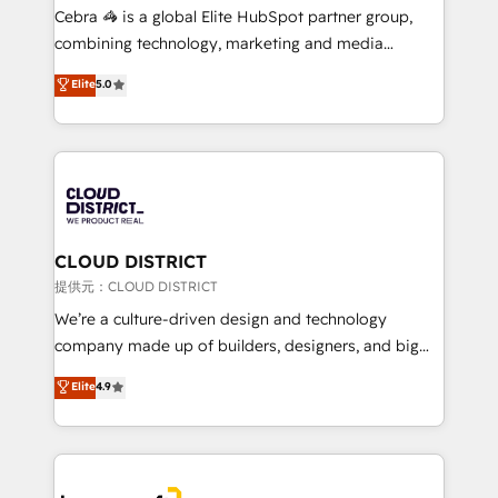
boost with a new HubSpot site Recognized leaders:
Cebra 🦓 is a global Elite HubSpot partner group,
🏆 HubSpot Platform Migration Impact Award 🏆
combining technology, marketing and media
Clutch HubSpot Global Leader 🏆 Finalist: HubSpot
expertise across Latin America and Southern
Elite
5.0
Inbound Campaign of the Year 🏆 Gold AVA Digital
Europe, with teams across 7 countries. Born in Chile,
Award for Best Website 🌟 Accreditations: CRM
we combine local insight with international reach to
Implementation, HubSpot Content Experience, CRM
help businesses grow through technology, creativity,
Data Migration & Custom Integration
AI and strategy. For over 12 years, we’ve delivered
500+ HubSpot implementations, building end-to-
end solutions that integrate CRM, AI automation,
inbound and loop marketing, content, and digital
CLOUD DISTRICT
creativity. Our multicultural team works in Spanish,
提供元：CLOUD DISTRICT
Portuguese, and English to design scalable strategies
We’re a culture-driven design and technology
that drive measurable growth. 🌎 Highlights: • 10+
company made up of builders, designers, and big
years as a HubSpot partner. • 2023 Impact Awards:
thinkers. We blend strategy, design, and
Elite
4.9
Platform Migration Excellence. • Top 3 Partner of the
development—always fueled by curiosity—to turn
Year LATAM 2022, 2023, 2024, 2025. • Partner of the
ideas, opportunities, and challenges into meaningful
Year 2024. • Organizer of Aliados.ai (AI, marketing &
experiences. To us, technology is more than just
tech global congress). 👉 Ready to scale your
code; it’s about creating things that are useful, cool,
business with HubSpot? Let Cebra’s experts help