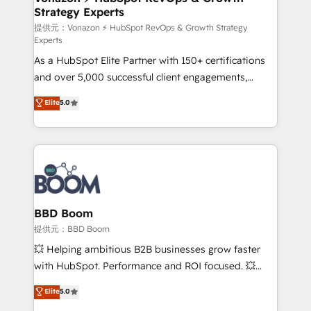
Strategy Experts
pour aligner les équipes marketing, commerciales et
support client (data migration, synchronisation API,
提供元：Vonazon ⚡ HubSpot RevOps & Growth Strategy
Experts
audit et maintenance) ➤ La création de sites internet
As a HubSpot Elite Partner with 150+ certifications
de conversion qui transforment les visiteurs en
and over 5,000 successful client engagements,
opportunités d'affaires ➤ La mise en place de
Vonazon turns marketing complexity into
stratégies d'acquisition marketing (SEO, SEA,
Elite
5.0
measurable, scalable growth. From onboarding to
inbound, automatisation marketing, ABM, IA,
enterprise-grade campaigns, our in-house team
emailing) Informations clés : - 10 ans d'expérience -
builds scalable strategies that drive long-term
100+ intégrations CRM HubSpot réussies - 40
revenue. ⚙️ HubSpot Integration & Optimization •
experts conseil - 150 certifications HubSpot
Seamless CRM, CMS, and automation setup •
cumulées
Complex platform migrations and data cleanups •
Custom APIs and third-party integrations 📈 End-to-
BBD Boom
End Revenue Acceleration • Lifecycle marketing and
提供元：BBD Boom
pipeline growth programs • Sales enablement tools
💥 Helping ambitious B2B businesses grow faster
and CRM optimization • Retention strategies with
with HubSpot. Performance and ROI focused. 💥
customer journey mapping 🏅 Elite-Level HubSpot
BBD Boom is the HubSpot partner that can help you
Elite
5.0
Execution • 750+ onboardings and 2,000+
to HubSpot Better. We work with your teams to
implementations • Deep expertise across marketing,