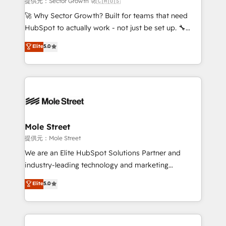
提供元：Sector Growth 🚀🇨🇦🇺🇸
with good people' and have worked with incredible
🚀 Why Sector Growth? Built for teams that need
brands. You can see some of them on our website,
HubSpot to actually work - not just be set up. 🔧
along with plenty of case studies.
HubSpot Experts: Onboarding, migrations,
Elite
5.0
automation, and training built for adoption. ⚡ Highly
Technical Execution: ERP, EMR and Custom
Integrations; complex builds delivered in weeks, not
months. 🤖 AI Consulting & Agents: AI-powered
workflows; automation agents; process optimization
inside HubSpot. 🏆 Industry Experience: 🏥
Healthcare: HIPAA implementations; secure data
Mole Street
workflows 💼 Financial Services: compliant
提供元：Mole Street
workflows; audit-ready reporting ⚖️ Legal: client
We are an Elite HubSpot Solutions Partner and
intake; pipeline and document workflows 🛒 E-
industry-leading technology and marketing
Commerce: Shopify, WooCommerce; lifecycle and
consultancy. Our focus is on enterprise and mid-
Elite
5.0
revenue automation 🏢 Real Estate: deal pipelines;
market B2B companies globally that want a strategic
portfolio and lifecycle management 🏭
approach to execute their goals through creative
Manufacturing: ERP integrations; operational
applications of our solutions; Technical HubSpot
alignment 🛡️ Compliance & Data Considerations:
Consulting, Content Marketing, Growth-Driven