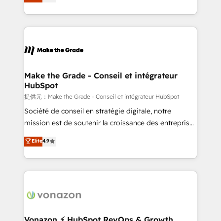
téléphonie, etc.) • Alignement des équipes grâce à un
outil et des données partagées • Amélioration de la
collecte et de l’analyse des données pour des
décisions éclairées • Optimisation de l’efficacité et
de la productivité des équipes Notre équipe de 30
consultants certifiés HubSpot aborde chaque projet
avec un engagement total, alignant processus
Make the Grade - Conseil et intégrateur
HubSpot
métiers et technologie, et guidant vos équipes à
travers le changement, tout en centrant vos objectifs
提供元：Make the Grade - Conseil et intégrateur HubSpot
d’entreprise. Grâce à une méthodologie éprouvée
Société de conseil en stratégie digitale, notre
auprès de plus de 400 clients, nous comprenons
mission est de soutenir la croissance des entreprises
rapidement vos enjeux et intégrons parfaitement
B2B à travers l’acquisition de nouveaux clients,
Elite
4.9
HubSpot dans votre organisation. Pour toute
l'intégration CRM et le développement des revenus
question technique ou besoin de structuration de
auprès de vos comptes existants. En France et à
votre projet HubSpot, contactez notre équipe pour
l'international, nous travaillons avec des ETI
un échange dédié.
ambitieuses, des grands groupes voulant aller au-
delà d’une simple transformation digitale et des
startups florissantes. Nos 3 grandes expertises sont :
➤ L’intégration de CRM et de méthodologie RevOps
Vonazon ⚡ HubSpot RevOps & Growth