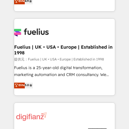
Elite
4.9
implement the platform into complex business
𝗯𝘂𝘀𝗶𝗻𝗲𝘀𝘀' button to get in touch (𝘸𝘦'𝘳𝘦 𝘴𝘶𝘱𝘦𝘳
environments, optimise what you've got and make
𝘳𝘦𝘴𝘱𝘰𝘯𝘴𝘪𝘷𝘦)
sure you can actually use it, build your website in
HubSpot or create an inbound marketing strategy
for you and execute it on HubSpot. We are on the
G-Cloud 14 CCS (Crown Commercial Service)
framework, meaning we've been accredited by
Fuelius | UK • USA • Europe | Established in
1998
HubSpot and vetted by the CCS, which means we
can support public sector companies as well the
提供元：Fuelius | UK • USA • Europe | Established in 1998
other ones listed in our profile. Our services: -
Fuelius is a 25-year-old digital transformation,
HubSpot implementation - HubSpot CMS website
marketing automation and CRM consultancy. We
build We can do lots of things. But everything we do
enable mid-market and enterprise clients to
Elite
5.0
is there for you to: - Grow revenue, and run your
maximise their return from digital and fuel their
business more efficiently - Build stronger
growth. We modernise platforms, streamline
relationships with customers - Make better
operations that are causing inefficiencies, improve
decisions with data - Find a new voice and reach
customer experiences, integrate systems, and
more people - Get the most out of your HubSpot
supercharge revenue operations Key services: • CRM
investment
Implementation • Systems Integration • Digital