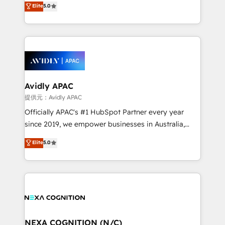
Elite
5.0
integrate HubSpot with complex solutions like SAP,
generating aspect of your business. We’re proud
MicroSoft, custom solutions,... Our company also has
HubSpot Elite Solutions Partners and devout CRM
strong experience with HubSpot CRM extension,
nerds who can harness HubSpot’s custom digital
mobile apps for Field Service Management and
tools to improve each touchpoint of your customer
Retail execution, CPQ, customer portals and
experience. Working hand-in-hand with your team,
HubSpot CMS developments. And we're champions
we’ll assemble a RevOps machine that drives more
when it comes to complex data migrations.
traffic, generates better leads and crushes your
Avidly APAC
revenue goals. We've worked with thousands of
提供元：Avidly APAC
HubSpot customers and we'd love to work with you
Officially APAC's #1 HubSpot Partner every year
too! Clients come to us for: Advanced CRM solutions
since 2019, we empower businesses in Australia,
System Integrations both Custom and Native to
New Zealand, and globally to realise their full
Elite
5.0
HubSpot Data System Migrations between systems
potential through enterprise HubSpot CRM
to HubSpot New lead generation strategies Time-
implementation. And we deliver best practice across
saving automations Fresh growth campaigns Robust
the whole HubSpot platform, covering marketing,
help desk Unified revenue operations Dynamic
sales, service, CMS and integrations. We work with
website development Award-winning creative
all businesses, from start-up to Enterprise, and have
design We live and breathe HubSpot and are ready
delivered the largest HubSpot implementations in
to take on real challenges!
the world. Our human approach to digital
NEXA COGNITION (N/C)