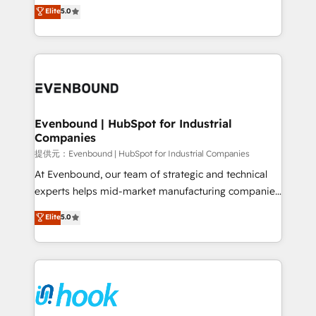
helps mid-market revenue teams transform how
Elite
5.0
The synergies generated by these integrations,
they sell, market, and serve. We don't just build your
together with the combination of talents, skills,
HubSpot—we teach your team to own it, then stay
solutions and services, have allowed the group to
to help you keep winning. What We Do ⚙️ CRM
build an unrivaled offering portfolio on the market
Implementations across Marketing, Sales, Service,
to accompany companies on their digital
Data & Content 📈 Sales & Marketing Alignment +
transformation journey.
Revenue Team Enablement 🤖 Breeze AI & Custom
Agent Creation 🔄 Custom Integrations & Data
Evenbound | HubSpot for Industrial
Companies
Migration Why 1406 We become part of your team.
Your team learns while we build. We fix what others
提供元：Evenbound | HubSpot for Industrial Companies
broke. Built for mid-market reality—practical
At Evenbound, our team of strategic and technical
solutions that work with your actual headcount and
experts helps mid-market manufacturing companies
constraints. By the Numbers 🏆 Top 1% of all
achieve real growth. We specialize in delivering
Elite
5.0
HubSpot partners 🔄 Top 5% globally in client
tailored solutions that drive results by leveraging
retention 📅 8+ years of consistent results since 2017
HubSpot’s platform and data to fuel success.
Who We Serve Revenue teams, marketing leaders,
Technical Solutions: - HubSpot Technical Consulting -
and sales ops at mid-market companies ready to
HubSpot CRM Implementation - HubSpot
move beyond spreadsheets into unified systems
Onboarding - Data Migration & Integrations -
that drive real business results.
Technical Audit & Optimization Strategic Solutions: -