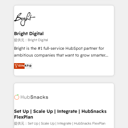
Growth-Driven Design Agency of the Year 🏆2015
automation, integration, and AI innovation to deliver
Became the 5th Agency to reach Diamond 🏆2014
lasting impact. We specialize in: • Turnkey and end-
HubSpot COS Performance Award 🏆2014 HubSpot
to-end HubSpot implementations • Onboarding for
COS Design Award 🏆2013 HubSpot Marketplace
Sales, Service, Marketing & Content Hubs • AI voice
Provider of the Year 🏆2011 Became a HubSpot
and chat agents, predictive automation, and smart
Bright Digital
Partner 📆Founded in 1997
workflows • Salesforce + HubSpot integration •
提供元：Bright Digital
RevOps and AI-driven sales enablement • Website
Bright is the #1 full-service HubSpot partner for
design and CMS development • ERP integration: SAP,
ambitious companies that want to grow smarter.
NetSuite, Microsoft Dynamics, … • Data cleansing
From HubSpot onboarding, to training, from
Elite
4.9
and CRM migration from any platform •
developing a new website to lead generation and
Client/member portals built on HubSpot • Custom
digital marketing; we do it all (and with great
and complex integrations: SAM.gov, GovWin,
results)! In short, our services include: - HubSpot
QuickBooks, PandaDoc, ClickUp, Shopify, Mapsly,
consultancy: onboarding, training, data migration -
WooCommerce, BuilderTrend, and more Experience
HubSpot development: websites, custom modules,
the difference — reach out to see how AI + HubSpot
integrations - Marketing & sales solutions: digital
can transform your business.
marketing, advertising, campaigns, content and
Set Up | Scale Up | Integrate | HubSnacks
FlexPlan
design We connect people, data and technology to
improve customer experiences. With our bright
提供元：Set Up | Scale Up | Integrate | HubSnacks FlexPlan