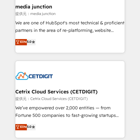
Mexico, USA, and Portugal—we've executed over a
media junction
hundred successful operations. Our approach,
提供元：media junction
rooted in RevOps principles, integrates analysis,
We are one of HubSpot's most technical & proficient
training, planning, and qualification. Leveraging
partners in the area of re-platforming, website
technology, data analytics, CRM optimization, and
design & development. We specialize in multi-hub
Elite
5.0
inbound marketing tactics, we focus on
implementations for mid-market & enterprise
understanding, nurturing, and converting leads.
companies. We are woman-owned, powered by
Partner with us to unlock your business's full
coffee, and we ❤️ dogs. We produce award-winning
potential and achieve sustained growth in today's
work for our clients. 🏆2023 Technical Expertise
competitive market.
Impact Award 🏆2022 Technical Expertise Impact
Award 🏆2022 Platform Migration Excellence Impact
Award 🏆2020 Elite Solutions Partner 🏆2019
Cetrix Cloud Services (CETDIGIT)
Integrations HubSpot Impact Award 🏆2019
提供元：Cetrix Cloud Services (CETDIGIT)
Marketing Enablement HubSpot Impact Award 🏆
We’ve empowered over 2,000 entities — from
2018 Website Design HubSpot Impact Award 🏆2017
Fortune 500 companies to fast-growing startups
Website Design HubSpot Impact Award 🏆2016
and nonprofits — to streamline operations, scale
Elite
5.0
Growth-Driven Design Agency of the Year 🏆2016
revenue, and unlock the full potential of HubSpot.
Sales Enablement HubSpot Impact Award 🏆2015
With deep technical and industry expertise, we fuse