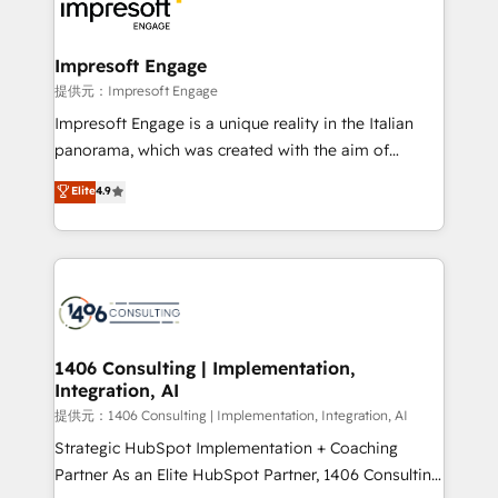
and—most importantly—simple. That’s why we lean
you grow faster, smarter, and with impact.
into bold ideas and shape them into thoughtful
products and strategies that actually make a
Impresoft Engage
difference.
提供元：Impresoft Engage
Impresoft Engage is a unique reality in the Italian
panorama, which was created with the aim of
putting Customer Experience at the center by
Elite
4.9
creating digital environments capable of integrating
people, processes and data. We offer the best
digital solutions on the market, ranging from CRM
processes and technologies to digital strategy, from
marketing automation to online and offline sales
processes through Customer Service Management,
allowing companies to optimize processes and meet
1406 Consulting | Implementation,
Integration, AI
the needs of the customer. We are part of Impresoft
Group, a group of specialized and complementary
提供元：1406 Consulting | Implementation, Integration, AI
companies that divide their offer into 4
Strategic HubSpot Implementation + Coaching
Competence Centers: Smart Manufacturing,
Partner As an Elite HubSpot Partner, 1406 Consulting
Customer First, Enabling Technologies & Security.