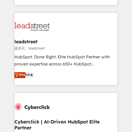
America. From casual user to super fan: make
Canada, we’ve delivered thousands of successful
HubSpot an experience you LOVE!
HubSpot projects for mid-market and enterprise
clients worldwide, with over 10 years experience. We
combine HubSpot, data, and AI to design connected
go-to-market systems that align people, process,
and technology for predictable, scalable revenue
leadstreet
growth. Our expertise spans RevOps, CRM and data
提供元：leadstreet
architecture, AI enablement, and strategic marketing,
HubSpot. Done Right. Elite HubSpot Partner with
delivered through our proprietary FLAIR framework
proven expertise across 650+ HubSpot
for responsible AI adoption. As a HubSpot Elite
implementations. With 12+ years of HubSpot
Elite
5.0
Partner and ISO 27001:2022 certified consultancy,
experience, we help you use the HubSpot platform
we blend strategy, creativity, and technology to help
to its fullest capacity, improve your current HubSpot
organisations scale smarter and grow stronger.
website, or build your new one.
Cyberclick | AI-Driven HubSpot Elite
Partner