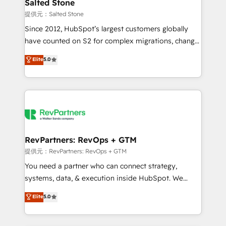
we turn complexity into clarity, human at global
Salted Stone
scale. 🏆 HubSpot’s CEO called us “the partner of the
提供元：Salted Stone
future.” Others agree it is proof of trust built through
Since 2012, HubSpot’s largest customers globally
measurable impact.
have counted on S2 for complex migrations, change
management, systems integration, and creative
Elite
5.0
solutions that deliver measurable impact and
transform brand experiences As one of the few full-
service creative agencies in the HubSpot
ecosystem, we blend strategy, technology, & award-
winning design to build scalable, globally
regionalized HubSpot websites, integrated
marketing campaigns, & RevOps frameworks that
RevPartners: RevOps + GTM
fuel long-term success We connect the entire
提供元：RevPartners: RevOps + GTM
customer lifecycle through seamless integrations,
You need a partner who can connect strategy,
ensure long-term adoption with change-
systems, data, & execution inside HubSpot. We
management programs, and align marketing, sales,
bridge the gap where most agencies fall short by
Elite
5.0
and service to drive sustainable growth With 6 key
combining GTM strategy with technical execution to
HubSpot accreditations and experience across
solve the right problem with the right solution. As the
hundreds of organizations in dozens of industries,