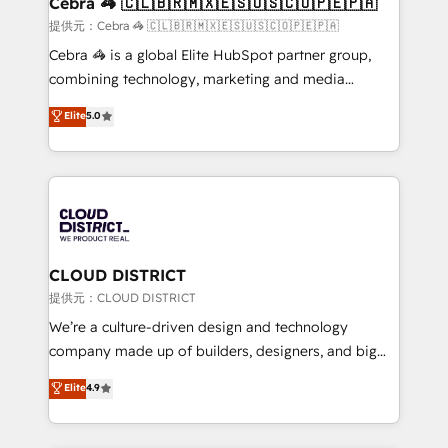
Cebra 🦓 🇨🇱🇧🇷🇲🇽🇪🇸🇺🇸🇨🇴🇵🇪🇵🇦
full-funnel HubSpot project ✨ CS: 415% conversion
提供元：Cebra 🦓 🇨🇱🇧🇷🇲🇽🇪🇸🇺🇸🇨🇴🇵🇪🇵🇦
boost with a new HubSpot site Recognized leaders:
Cebra 🦓 is a global Elite HubSpot partner group,
🏆 HubSpot Platform Migration Impact Award 🏆
combining technology, marketing and media
Clutch HubSpot Global Leader 🏆 Finalist: HubSpot
expertise across Latin America and Southern
Elite
5.0
Inbound Campaign of the Year 🏆 Gold AVA Digital
Europe, with teams across 7 countries. Born in Chile,
Award for Best Website 🌟 Accreditations: CRM
we combine local insight with international reach to
Implementation, HubSpot Content Experience, CRM
help businesses grow through technology, creativity,
Data Migration & Custom Integration
AI and strategy. For over 12 years, we’ve delivered
500+ HubSpot implementations, building end-to-
end solutions that integrate CRM, AI automation,
inbound and loop marketing, content, and digital
CLOUD DISTRICT
creativity. Our multicultural team works in Spanish,
提供元：CLOUD DISTRICT
Portuguese, and English to design scalable strategies
We’re a culture-driven design and technology
that drive measurable growth. 🌎 Highlights: • 10+
company made up of builders, designers, and big
years as a HubSpot partner. • 2023 Impact Awards:
thinkers. We blend strategy, design, and
Elite
4.9
Platform Migration Excellence. • Top 3 Partner of the
development—always fueled by curiosity—to turn
Year LATAM 2022, 2023, 2024, 2025. • Partner of the
ideas, opportunities, and challenges into meaningful
Year 2024. • Organizer of Aliados.ai (AI, marketing &
experiences. To us, technology is more than just