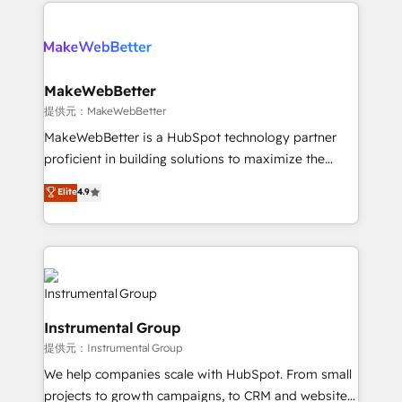
only firm in the world to hold Elite Partner
there’s a good chance one of our globally integrated
Accreditations with both HubSpot and Clay, our
teams has worked with clients just like you Let’s
clients gain a unique advantage in CRM architecture,
explore whether S2 is the partner you’ve been
pipeline generation, data intelligence, and go-to-
looking for...and get your next big initiative moving!
market execution. Why B2B Businesses Choose RP: -
MakeWebBetter
Secure: Soc2 compliant 🛡️ - Pricing: Implementations
提供元：MakeWebBetter
starting at $1,5k 💵 - Speed: Launch in 14 days ⚡ -
MakeWebBetter is a HubSpot technology partner
Global: 75+ RPers across five continents 🌐 - Scale:
proficient in building solutions to maximize the
Largest organically grown & fastest tiering Elite
operational efficiency of HubSpot. The fastest-
Elite
4.9
HubSpot Partner 🪴 - Sales Hub: More
growing tech-enabler & facilitator, MakeWebBetter,
implementations than any other Partner 💻 -
hands you the blend of HubSpot expertise &
Migrations: We convert Salesforce addicts to
eminent solutions & integrations. Trust us to
HubSpot evangelists 🧡 Don't hire a marketing
streamline your HubSpot experience. 🚀HubSpot
agency for an Ops problem. Don't hire a technical
Elite Partners with 10+ years of HubSpot experience
agency for a growth problem. Hire a partner built to
🤝HubSpot Premier Integration partner 🤝Google
solve both.
Instrumental Group
Premier Partner 2023 🌟5 HubSpot Accreditations 🌟
提供元：Instrumental Group
Won HubSpot Theme Challenge 2021 🌟INBOUND’19
HubSpot Rising Star Why us? Harnessing the full
We help companies scale with HubSpot. From small
potential of the powerful HubSpot CRM. ✔️A team of
projects to growth campaigns, to CRM and websites.