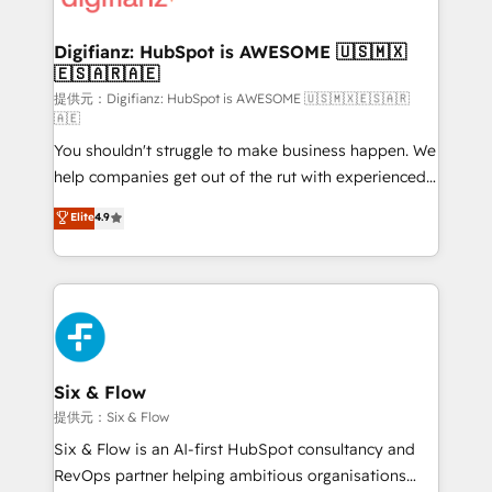
Implementation • Systems Integration • Digital
Transformation / Web Development • RevOps &
Digifianz: HubSpot is AWESOME 🇺🇸🇲🇽
🇪🇸🇦🇷🇦🇪
Sales Consulting • Marketing Automation What
makes us different? 🚀 Top 0.5% of global HubSpot
提供元：Digifianz: HubSpot is AWESOME 🇺🇸🇲🇽🇪🇸🇦🇷
🇦🇪
agencies ⚙️ The strongest technical ability and
You shouldn't struggle to make business happen. We
integration capabilities 💼 Consultative, long-term
help companies get out of the rut with experienced,
partners who will embed ourselves into your
process-oriented teams implementing HubSpot
business, processes and systems 🏢 We specialise in
Elite
4.9
Marketing, Sales, Service, CMS and Operations Hub,
working with mid-market and enterprise
so selling and actually engaging with your customers
organisations, global organisations and those with
feels easy and pain-free. We are a top ranked
complex use cases 🏆 CRM Implementation,
HubSpot Elite Partner, winner of Rookie of the Year
Platform Enablement, Custom Integration and
and Customer First Awards, 4.9/5 rating in HubSpot
Onboarding Accredited 🔐 ISO27001 & ISO9001
Reviews and 4.9/5 rating in Clutch Reviews. Digifianz
Certified
helps the following industries: logistics & 3PL, home
Six & Flow
improvement & construction, branding and
提供元：Six & Flow
commercialization, real estate, health, education,
Six & Flow is an AI-first HubSpot consultancy and
SaaS, Software Dev & IT and consulting, make the
RevOps partner helping ambitious organisations