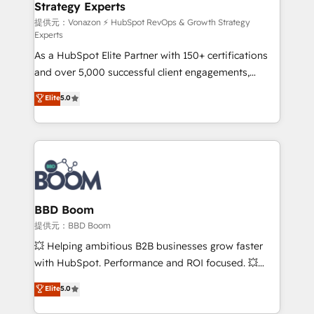
Strategy Experts
pour aligner les équipes marketing, commerciales et
support client (data migration, synchronisation API,
提供元：Vonazon ⚡ HubSpot RevOps & Growth Strategy
Experts
audit et maintenance) ➤ La création de sites internet
As a HubSpot Elite Partner with 150+ certifications
de conversion qui transforment les visiteurs en
and over 5,000 successful client engagements,
opportunités d'affaires ➤ La mise en place de
Vonazon turns marketing complexity into
stratégies d'acquisition marketing (SEO, SEA,
Elite
5.0
measurable, scalable growth. From onboarding to
inbound, automatisation marketing, ABM, IA,
enterprise-grade campaigns, our in-house team
emailing) Informations clés : - 10 ans d'expérience -
builds scalable strategies that drive long-term
100+ intégrations CRM HubSpot réussies - 40
revenue. ⚙️ HubSpot Integration & Optimization •
experts conseil - 150 certifications HubSpot
Seamless CRM, CMS, and automation setup •
cumulées
Complex platform migrations and data cleanups •
Custom APIs and third-party integrations 📈 End-to-
BBD Boom
End Revenue Acceleration • Lifecycle marketing and
提供元：BBD Boom
pipeline growth programs • Sales enablement tools
💥 Helping ambitious B2B businesses grow faster
and CRM optimization • Retention strategies with
with HubSpot. Performance and ROI focused. 💥
customer journey mapping 🏅 Elite-Level HubSpot
BBD Boom is the HubSpot partner that can help you
Elite
5.0
Execution • 750+ onboardings and 2,000+
to HubSpot Better. We work with your teams to
implementations • Deep expertise across marketing,
solve all your HubSpot challenges and improve user