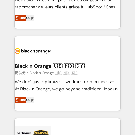
business services. We prepare a customized
rapprocher de leurs clients grâce à HubSpot ! Chez
business case that demonstrates the value and
DIGITALISIM, nous avons l'intime conviction que la
Elite
5.0
impact of your digital transformation, including a
réussite des entreprises passe par l’innovation web,
detailed financial rationale with a focus on ROI and
le marketing digital, et la relation client ! C'est
TCO. As a trusted extension of your team, we
pourquoi, nos experts sont à la fois capables de
believe in the power of partnership. Together, we
gérer votre projet de création de site internet, votre
embark on a transformational journey that sets your
référencement, votre stratégie digitale et le pilotage
business up for long-term success. Unlock your
et l'intégration d'HubSpot ! Les grandes phases d'un
business. If not now, when?
projet HubSpot avec DIGITALISIM : 🧽 Nettoyage,
Black n Orange 🇺🇸 🇲🇽 🇨🇦
migration et intégration des bases de données. 🚀
提供元：Black n Orange 🇺🇸 🇲🇽 🇨🇦
Développement des interfaces avec vos logiciels
We don’t just optimize — we transform businesses.
métiers ⚙️ Configuration de la plateforme HubSpot
At Black n Orange, we go beyond traditional Inbound
📈 Configuration de rapports et tableaux de bord 🤝
Marketing with our exclusive methodologies:
Elite
5.0
Book Process & Guidelines utilisateurs 🎓
BOOMS and BOOST. Together, they form a powerful
Formations des utilisateurs
combination that has driven success for over 800
businesses worldwide. As Elite HubSpot Partners, we
specialize in crafting high-performance growth
strategies that integrate data-driven marketing,