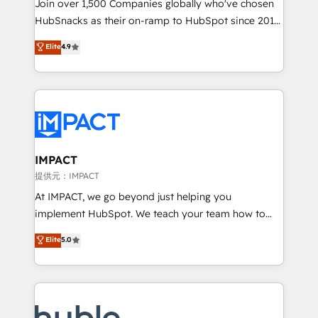
people, exciting ideas and can-do mentality, we
Join over 1,500 Companies globally who've chosen
ensure revenue growth on a daily basis. So tell us
HubSnacks as their on-ramp to HubSpot since 2014
your challenge; our passionate and growth driven
Simple pay-as-you-go plans that accelerate value...
Elite
4.9
team of 100+ experts is ready for you! Driving digital
1️⃣ Set Up | Onboarding New or Check-fixing existing
growth | www.brightdigital.com
HubSpot portals 2️⃣ Scale Up | 100% HubSpot Task
Execution... Global 24/7 ... All Experts 3️⃣ Integrate |
your entire Tech Stack with Custom Integrations
Slash months from your API Integration project... ⬅️
Click "Contact Business" ⬅️ to access 150+ Kickstart
Integration templates that put HubSpot in the center
IMPACT
of your tech stack, syncing... 🛍️ Shopify or
提供元：IMPACT
WooCommerce 💲 Stripe or Paypal 💰 Sage or
At IMPACT, we go beyond just helping you
Netsuite 🤖 Google or Microsoft ✍️ DocuSign or
implement HubSpot. We teach your team how to
PandaDoc 🌐 Avalara or Quaderno HubSnacks holds
master it. As the creators of the Endless Customers
Elite
5.0
the rare Advanced "Custom Integrations"
System™ (the next evolution of They Ask, You
Accreditation, securely sync data across... 🔄 any
Answer), we’re the only HubSpot partner built
apps, in any direction. Stuck on your old CRM..?
entirely around coaching and training. That means
Migrate | seamlessly off your old CRM onto a clean
we don’t do the work for you; we help you build the
new HubSpot portal with Advanced Website and
skills, processes, and internal team you need to