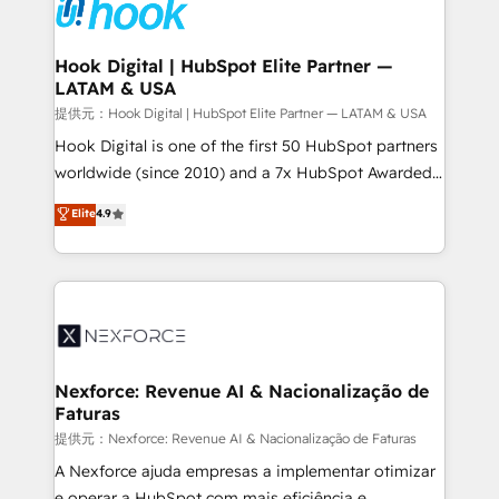
move beyond spreadsheets into unified systems
Onboarding - Data Migration & Integrations -
that drive real business results.
Technical Audit & Optimization Strategic Solutions: -
Revenue Operations - Inbound Marketing -
Hook Digital | HubSpot Elite Partner —
LATAM & USA
Outbound Marketing - HubSpot CMS Website
Design & Development We empower our clients to
提供元：Hook Digital | HubSpot Elite Partner — LATAM & USA
reach their full potential by providing transparent,
Hook Digital is one of the first 50 HubSpot partners
relationship-driven support. With over 300 HubSpot
worldwide (since 2010) and a 7x HubSpot Awarded
certifications and accreditations, we deliver both the
Elite Partner. With 500+ projects across the U.S.,
Elite
4.9
technical know-how and strategic guidance you
Brazil, and LATAM, we combine global expertise with
need to succeed.
regional experience. Today, we are Brazil’s largest
HubSpot Elite Partner—trusted by companies across
the Americas to scale smarter. ⚙️ CRM
Implementation & Migration Onboarding across all
Hubs, plus migrations from Salesforce, Pipedrive, RD
Station, Freshdesk, Intercom, and more. Custom
Nexforce: Revenue AI & Nacionalização de
Faturas
objects, automations, and integrations built for
growth. 🚀 AI-Driven GTM Orchestration Unify
提供元：Nexforce: Revenue AI & Nacionalização de Faturas
HubSpot with LinkedIn, WhatsApp, email, paid
A Nexforce ajuda empresas a implementar otimizar
media, and AI voice to drive pipeline. 🤖 AI Custom
e operar a HubSpot com mais eficiência e