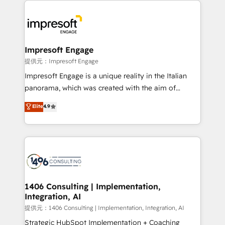
tech global congress). 👉 Ready to scale your
code; it’s about creating things that are useful, cool,
business with HubSpot? Let Cebra’s experts help
and—most importantly—simple. That’s why we lean
you grow faster, smarter, and with impact.
into bold ideas and shape them into thoughtful
products and strategies that actually make a
Impresoft Engage
difference.
提供元：Impresoft Engage
Impresoft Engage is a unique reality in the Italian
panorama, which was created with the aim of
putting Customer Experience at the center by
Elite
4.9
creating digital environments capable of integrating
people, processes and data. We offer the best
digital solutions on the market, ranging from CRM
processes and technologies to digital strategy, from
marketing automation to online and offline sales
processes through Customer Service Management,
allowing companies to optimize processes and meet
1406 Consulting | Implementation,
Integration, AI
the needs of the customer. We are part of Impresoft
Group, a group of specialized and complementary
提供元：1406 Consulting | Implementation, Integration, AI
companies that divide their offer into 4
Strategic HubSpot Implementation + Coaching