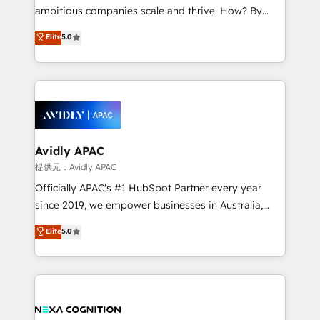
acumen, process (re-)design experience and a
ambitious companies scale and thrive. How? By
massive amount of success stories in this area. We
upgrading and streamlining every single revenue-
Elite
5.0
integrate HubSpot with complex solutions like SAP,
generating aspect of your business. We’re proud
MicroSoft, custom solutions,... Our company also has
HubSpot Elite Solutions Partners and devout CRM
strong experience with HubSpot CRM extension,
nerds who can harness HubSpot’s custom digital
mobile apps for Field Service Management and
tools to improve each touchpoint of your customer
Retail execution, CPQ, customer portals and
experience. Working hand-in-hand with your team,
HubSpot CMS developments. And we're champions
we’ll assemble a RevOps machine that drives more
when it comes to complex data migrations.
traffic, generates better leads and crushes your
Avidly APAC
revenue goals. We've worked with thousands of
提供元：Avidly APAC
HubSpot customers and we'd love to work with you
Officially APAC's #1 HubSpot Partner every year
too! Clients come to us for: Advanced CRM solutions
since 2019, we empower businesses in Australia,
System Integrations both Custom and Native to
New Zealand, and globally to realise their full
Elite
5.0
HubSpot Data System Migrations between systems
potential through enterprise HubSpot CRM
to HubSpot New lead generation strategies Time-
implementation. And we deliver best practice across
saving automations Fresh growth campaigns Robust
the whole HubSpot platform, covering marketing,
help desk Unified revenue operations Dynamic
sales, service, CMS and integrations. We work with
website development Award-winning creative
all businesses, from start-up to Enterprise, and have
design We live and breathe HubSpot and are ready