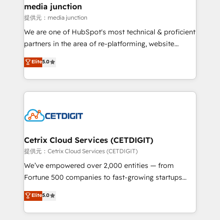
Mexico, USA, and Portugal—we've executed over a
media junction
hundred successful operations. Our approach,
提供元：media junction
rooted in RevOps principles, integrates analysis,
We are one of HubSpot's most technical & proficient
training, planning, and qualification. Leveraging
partners in the area of re-platforming, website
technology, data analytics, CRM optimization, and
design & development. We specialize in multi-hub
Elite
5.0
inbound marketing tactics, we focus on
implementations for mid-market & enterprise
understanding, nurturing, and converting leads.
companies. We are woman-owned, powered by
Partner with us to unlock your business's full
coffee, and we ❤️ dogs. We produce award-winning
potential and achieve sustained growth in today's
work for our clients. 🏆2023 Technical Expertise
competitive market.
Impact Award 🏆2022 Technical Expertise Impact
Award 🏆2022 Platform Migration Excellence Impact
Award 🏆2020 Elite Solutions Partner 🏆2019
Cetrix Cloud Services (CETDIGIT)
Integrations HubSpot Impact Award 🏆2019
提供元：Cetrix Cloud Services (CETDIGIT)
Marketing Enablement HubSpot Impact Award 🏆
We’ve empowered over 2,000 entities — from
2018 Website Design HubSpot Impact Award 🏆2017
Fortune 500 companies to fast-growing startups
Website Design HubSpot Impact Award 🏆2016
and nonprofits — to streamline operations, scale
Elite
5.0
Growth-Driven Design Agency of the Year 🏆2016
revenue, and unlock the full potential of HubSpot.
Sales Enablement HubSpot Impact Award 🏆2015
With deep technical and industry expertise, we fuse