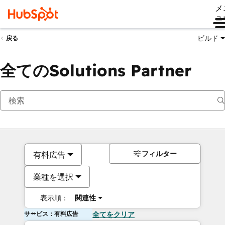
メ
ュ
ビルド
戻る
全てのSolutions Partner
フィルター
有料広告
業種を選択
表示順：
関連性
サービス：有料広告
全てをクリア