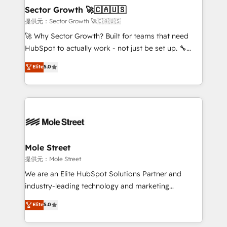
líder no ranking global de sucesso do cliente da
Implementation Certified Partner and we contribute
Sector Growth 🚀🇨🇦🇺🇸
HubSpot.
to their advisory council. We strive to do 'good work
提供元：Sector Growth 🚀🇨🇦🇺🇸
with good people' and have worked with incredible
🚀 Why Sector Growth? Built for teams that need
brands. You can see some of them on our website,
HubSpot to actually work - not just be set up. 🔧
along with plenty of case studies.
HubSpot Experts: Onboarding, migrations,
Elite
5.0
automation, and training built for adoption. ⚡ Highly
Technical Execution: ERP, EMR and Custom
Integrations; complex builds delivered in weeks, not
months. 🤖 AI Consulting & Agents: AI-powered
workflows; automation agents; process optimization
inside HubSpot. 🏆 Industry Experience: 🏥
Healthcare: HIPAA implementations; secure data
Mole Street
workflows 💼 Financial Services: compliant
提供元：Mole Street
workflows; audit-ready reporting ⚖️ Legal: client
We are an Elite HubSpot Solutions Partner and
intake; pipeline and document workflows 🛒 E-
industry-leading technology and marketing
Commerce: Shopify, WooCommerce; lifecycle and
consultancy. Our focus is on enterprise and mid-
Elite
5.0
revenue automation 🏢 Real Estate: deal pipelines;
market B2B companies globally that want a strategic
portfolio and lifecycle management 🏭
approach to execute their goals through creative