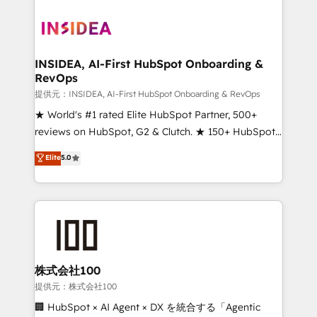
INSIDEA, AI-First HubSpot Onboarding &
RevOps
提供元：INSIDEA, AI-First HubSpot Onboarding & RevOps
★ World's #1 rated Elite HubSpot Partner, 500+
reviews on HubSpot, G2 & Clutch. ★ 150+ HubSpot
Certified Experts & Trainers across the team ★
Elite
5.0
1,500+ implementations across five continents ★ AI-
First, RevOps-led, Onboarding obsessed ★
Company of the Year 2024/25 INSIDEA helps
growing companies turn HubSpot into a revenue
engine. We onboard your team, migrate your data,
and build AI-powered workflows that drive adoption
from week one, in your time zone. What we do ➤
株式会社100
Onboarding: Live in weeks, with workflows built
提供元：株式会社100
around your business, not a template. ➤ Migration:
🏢 HubSpot × AI Agent × DX を統合する「Agentic