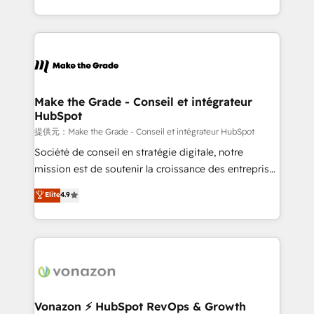
outil et des données partagées • Amélioration de la
collecte et de l’analyse des données pour des
décisions éclairées • Optimisation de l’efficacité et
de la productivité des équipes Notre équipe de 30
consultants certifiés HubSpot aborde chaque projet
avec un engagement total, alignant processus
Make the Grade - Conseil et intégrateur
HubSpot
métiers et technologie, et guidant vos équipes à
travers le changement, tout en centrant vos objectifs
提供元：Make the Grade - Conseil et intégrateur HubSpot
d’entreprise. Grâce à une méthodologie éprouvée
Société de conseil en stratégie digitale, notre
auprès de plus de 400 clients, nous comprenons
mission est de soutenir la croissance des entreprises
rapidement vos enjeux et intégrons parfaitement
B2B à travers l’acquisition de nouveaux clients,
Elite
4.9
HubSpot dans votre organisation. Pour toute
l'intégration CRM et le développement des revenus
question technique ou besoin de structuration de
auprès de vos comptes existants. En France et à
votre projet HubSpot, contactez notre équipe pour
l'international, nous travaillons avec des ETI
un échange dédié.
ambitieuses, des grands groupes voulant aller au-
delà d’une simple transformation digitale et des
startups florissantes. Nos 3 grandes expertises sont :
➤ L’intégration de CRM et de méthodologie RevOps
Vonazon ⚡ HubSpot RevOps & Growth