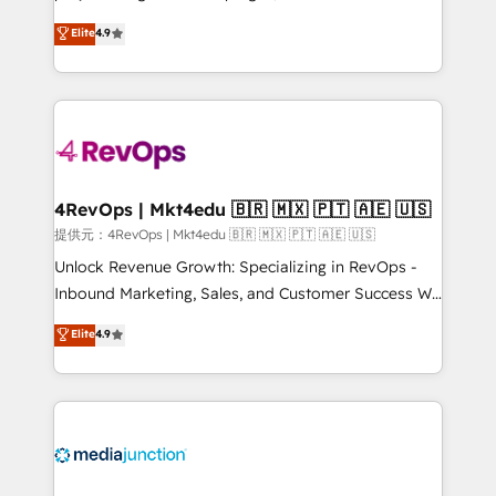
HubSpot experts backed by over 10+ years of
Hire an agency that's experienced in every inch of
Elite
4.9
HubSpot experience ✔️Flexible pricing models —
HubSpot and willing to work hand-in-hand with your
Hourly-fee (assigned one Dedicated HubSpot
team to simplify the complex and build a better
Admin); Monthly-fee (HubSpot Admin + Project
experience for your team and customers.
Manager); and Fixed Project Cost (as per
requirement). ✔️Helped over 25,000+ customers so
far with our HubSpot solutions. ✔️Bespoke apps &
on-demand bundle services. Connect with us today!
4RevOps | Mkt4edu 🇧🇷 🇲🇽 🇵🇹 🇦🇪 🇺🇸
提供元：4RevOps | Mkt4edu 🇧🇷 🇲🇽 🇵🇹 🇦🇪 🇺🇸
Unlock Revenue Growth: Specializing in RevOps -
Inbound Marketing, Sales, and Customer Success We
specialize in driving revenue growth for companies
Elite
4.9
across industries through tailored marketing, sales,
and customer success strategies, utilizing RevOps
methodologies. As Latin America's largest HubSpot
partner and a global leader in education market, we
offer unparalleled insights. Operating in five
countries—Brazil, UAE (Abu Dhabi/Dubai/Sharjah),