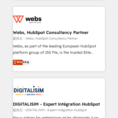
sales, and service hubs • Built-in flexibility for
adoption, sales process and marketing results.
startups to global brands
Services 📚 Onboarding your team to HubSpot for
the first time 🔧 Designing and optimising your
HubSpot set-up for better results 🌐 Website design
and build using HubSpot 🔌 Integrating HubSpot
Webs, HubSpot Consultancy Partner
with other systems 🎓 Training your teams to be
提供元：Webs, HubSpot Consultancy Partner
HubSpot pros 📊 Lead generation services using
Webs, as part of the leading European HubSpot
HubSpot Why us? - SIX HubSpot Accreditations -
platform group of 150 Fte, is the trusted Elite
awarded by HubSpot after a rigorous process for
HubSpot CRM Partner offering you a roadmap on
Elite
4.8
CRM, Solutions Architecture, Onboarding , Data
maximizing EBITDA and achieving Commercial
Migration, Custom Integration & Platform
Excellence. With our targeted processes, we
Enablement -Onboarded over 500 businesses to
strengthen your digital transformation and minimize
HubSpot -Top 1% of partners worldwide -In-house
costs. As HubSpot's Advanced Accredited CRM
team of 25+ experts Contact us today to help you
Implementation partner, we provide expertise to
get more from your investment in HubSpot.
drive your business forward. Since 2015 we are fully
www.bbdboom.com
dedicated to HubSpot and with an experienced
DIGITALISIM - Expert Intégration HubSpot
team (50+), we work with reputable companies in
提供元：DIGITALISIM - Expert Intégration HubSpot
B2B sectors such as manufacturing, SaaS and
Nous aidons les entreprises et les dirigeants à se