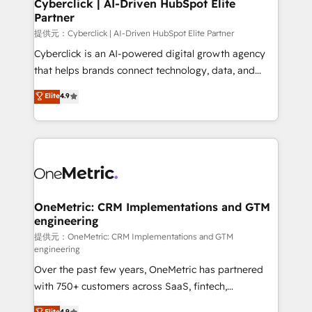
Cyberclick | AI-Driven HubSpot Elite
Partner
提供元：Cyberclick | AI-Driven HubSpot Elite Partner
Cyberclick is an AI-powered digital growth agency
that helps brands connect technology, data, and
creativity to achieve measurable results. Founded in
Elite
4.9
Barcelona and operating across Spain, LATAM, and
the UK, we support global companies in building
smarter marketing, sales, and customer success
strategies. As the only HubSpot Elite Partner in
Iberia (Spain & Portugal), we combine human insight
with intelligent automation to drive sustainable
growth. Our multidisciplinary team designs solutions
OneMetric: CRM Implementations and GTM
engineering
that simplify complexity, boost performance, and
turn innovation into real impact. 🌍 Highlights •
提供元：OneMetric: CRM Implementations and GTM
engineering
HubSpot Partner since 2012 • 2022 EMEA Impact
Over the past few years, OneMetric has partnered
Award: Best Integration • 150+ successful HubSpot
with 750+ customers across SaaS, fintech,
projects • Clients in 30+ industries • Proprietary
healthcare, real estate, and other industries. With
technology for integrations • Multilingual team:
Elite
4.9