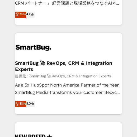
Move from any legacy CRM. Zero downtime, full data
CRM パートナー」 経営課題と現場業務をつなぐAIネイ
integrity. ➤ Implementation: Configure HubSpot to
ティブ・エージェンシーとして、HubSpot Eliteの実装
Elite
4.9
run your revenue process. Sales, marketing, and
力で顧客フロント業務を再設計します。 💡 100inc は何
service wired together. ➤ AI and Integrations: Layer
をする会社か？ HubSpotを共通基盤に、AIエージェン
Breeze AI, custom agents, and APIs to remove
トを組み込んだ顧客フロント業務（マーケティング・営
manual work. ➤ Ongoing Management: Monthly
業・CS）を組織全体で設計・実装する日本のAIネイテ
tune-ups, feature rollouts, adoption coaching. Buying
ィブ・エージェンシーです。事業部・グループ会社・部
HubSpot, switching to it, or reviving a stale portal?
門が分立する組織で、データと業務プロセスのサイロ化
We are built for the work.
を、CRMを軸とした全社共通基盤に再構築します。意
SmartBug 🚀 RevOps, CRM & Integration
Experts
思決定者・PMO・現場担当者に並走します。 1️⃣
HubSpot導入・活用支援 顧客データの一元化から、
提供元：SmartBug 🚀 RevOps, CRM & Integration Experts
GTMの見える化・自動化まで。全Hub統合運用、デー
As a 3x HubSpot North America Partner of the Year,
タ品質設計、グループ横断のCRM統合に対応します。
SmartBug Media transforms your customer lifecycle
2️⃣ AIエージェント組織構築 営業・マーケティング業務
into a revenue engine. Our unified ecosystem
Elite
5.0
の一部をAIが自律実行する組織への移行を設計・実装。
includes specialized divisions Globalia (AI &
Breeze・Claude等をHubSpotと連携させ、役割定義・
Software) and Point Success Media (Paid Media),
運用ルール・成果指標まで含めて設計します。 3️⃣ 全社
making this the official home for all three brands. 🔄
DX × AI推進のPMO伴走支援 複数部門をまたぐDX×AI変
Implementation & Integration - Seamless migrations
革を、構想から実装・定着までPMOとして主導。「設
and system integrations powered by Globalia’s