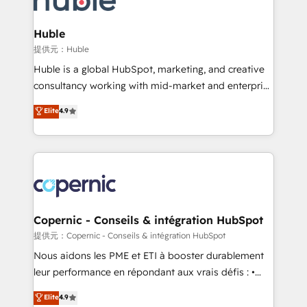
CRM Migrations using our in-house "HubScrub" Tool.
attract the right buyers, close deals faster, and grow
without outside dependencies. You’ll learn how to: •
Huble
Set up, audit, and organize your HubSpot portal •
提供元：Huble
Get your sales team fully using HubSpot • Track
Huble is a global HubSpot, marketing, and creative
pipeline and revenue across the entire buyer journey
consultancy working with mid-market and enterprise
• Build an in-house marketing team that drives
businesses. We go beyond implementation, shaping
Elite
4.9
growth • Create content and videos that attract
the strategy, processes, and teams that turn
buyers • Use AI to scale smarter Our coaching-led
HubSpot into a genuine growth engine. Named
approach works best for companies that are done
HubSpot's Global Partner of the Year in 2024,
with outsourcing and ready to build something that
consistently ranked among their top 5 partners
lasts. So if you're ready to become the most trusted
worldwide, and with over 15 years in the ecosystem,
voice in your market, let’s talk.
Huble has built a track record that speaks for itself.
One company, one operating model, delivering
Copernic - Conseils & intégration HubSpot
across offices and consulting teams in the UK, USA,
提供元：Copernic - Conseils & intégration HubSpot
Canada, Germany, France, Belgium, Singapore, and
Nous aidons les PME et ETI à booster durablement
South Africa. Certified compliant with ISO/IEC
leur performance en répondant aux vrais défis : •
27001:2022 and ISO 9001:2015 across all seven
Intégration de HubSpot avec d’autres outils (ERP,
Elite
4.9
international offices and 175+ employees.
téléphonie, etc.) • Alignement des équipes grâce à un