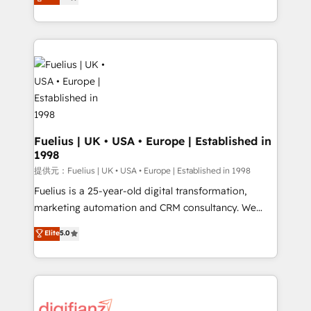
implement the platform into complex business
𝗯𝘂𝘀𝗶𝗻𝗲𝘀𝘀' button to get in touch (𝘸𝘦'𝘳𝘦 𝘴𝘶𝘱𝘦𝘳
environments, optimise what you've got and make
𝘳𝘦𝘴𝘱𝘰𝘯𝘴𝘪𝘷𝘦)
sure you can actually use it, build your website in
HubSpot or create an inbound marketing strategy
for you and execute it on HubSpot. We are on the
G-Cloud 14 CCS (Crown Commercial Service)
framework, meaning we've been accredited by
HubSpot and vetted by the CCS, which means we
can support public sector companies as well the
Fuelius | UK • USA • Europe | Established in
1998
other ones listed in our profile. Our services: -
HubSpot implementation - HubSpot CMS website
提供元：Fuelius | UK • USA • Europe | Established in 1998
build We can do lots of things. But everything we do
Fuelius is a 25-year-old digital transformation,
is there for you to: - Grow revenue, and run your
marketing automation and CRM consultancy. We
business more efficiently - Build stronger
enable mid-market and enterprise clients to
Elite
5.0
relationships with customers - Make better
maximise their return from digital and fuel their
decisions with data - Find a new voice and reach
growth. We modernise platforms, streamline
more people - Get the most out of your HubSpot
operations that are causing inefficiencies, improve
investment
customer experiences, integrate systems, and
supercharge revenue operations Key services: • CRM