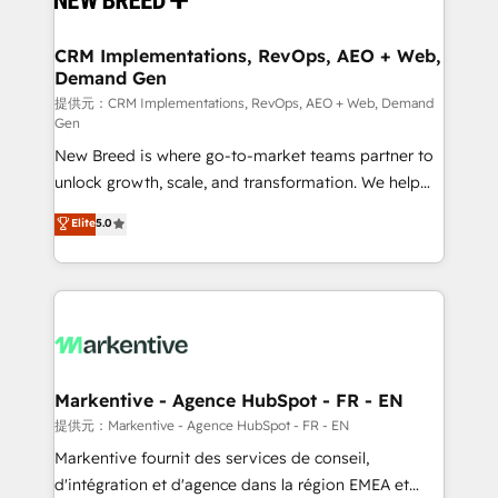
定の代行ではなく、設計の責任」を引き受け、部門横断
technical development team. - 19 HubSpot-certified
の統合・浸透・変革管理を実行します。 ▸ CMS戦略設
trainers to drive platform adoption. 📈 Revenue
CRM Implementations, RevOps, AEO + Web,
計・構築：リード獲得・CVR・SEOを前提にした情報設
Demand Gen
Generation - Full-funnel marketing and high-
計・導線設計・テンプレート設計をContent Hubで一体
performance advertising via Point Success Media. -
提供元：CRM Implementations, RevOps, AEO + Web, Demand
Gen
提供。 ▸ 既存CRM・MAからの移行支援：Salesforce・
Expert deployment of Breeze AI and custom agents
Marketo・Pardot等からの移行、カスタム設計、履歴
New Breed is where go-to-market teams partner to
to automate growth. 🏆 Elite Excellence - 8 platform
データ移行と活用設計まで。 ▸ AEO対応：ChatGPT・
unlock growth, scale, and transformation. We help
accreditations and deep HIPAA-compliance
Perplexity等のAI検索からの流入・引用を前提にコンテ
companies activate HubSpot’s AI-powered
expertise. - A team of 250+ experts dedicated to
Elite
5.0
ンツとサイト構造を最適化。 🏆 なぜ100incを選ぶの
customer platform and operationalize HubSpot’s
your resilient growth.
か？ ✓ HubSpot Eliteパートナー認定 ✓ HubSpotアワ
Loop Marketing framework through expert-led
ード受賞・HUGリーダー ✓ ISO27001:2022 /
services, smart agents, and purpose-built apps,
ISO9001:2015 取得 ✓ 400社以上の導入実績 ✓
tailored to your business. Together, we unlock
HubSpot大百科 出版 CRM・AI活用に関するご相談、現
results, fast. ⚙️CRM & RevOps: Align all Hubs to your
状整理の壁打ちなど、構想段階からお気軽にお問い合わ
buyer journey for clean data, scalability, & reporting.
せください。
🎯Demand Gen & ABM: Drive pipeline with inbound,
Markentive - Agence HubSpot - FR - EN
ABM, AEO, SEO, & paid media. 👩‍💻Web Design:
提供元：Markentive - Agence HubSpot - FR - EN
Build high-performing websites with UX, messaging,
Markentive fournit des services de conseil,
& conversion strategy that drive results. 🤖AI
d'intégration et d'agence dans la région EMEA et