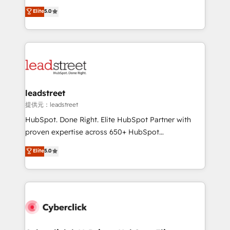
most out of their HubSpot experience operating in
grow with clarity, confidence, and intelligence.
Elite
5.0
the United States, EU, UAE, Mexico and Latin
Operating across the UK, Netherlands, Ireland, and
America. From casual user to super fan: make
Canada, we’ve delivered thousands of successful
HubSpot an experience you LOVE!
HubSpot projects for mid-market and enterprise
clients worldwide, with over 10 years experience. We
combine HubSpot, data, and AI to design connected
go-to-market systems that align people, process,
and technology for predictable, scalable revenue
leadstreet
growth. Our expertise spans RevOps, CRM and data
提供元：leadstreet
architecture, AI enablement, and strategic marketing,
HubSpot. Done Right. Elite HubSpot Partner with
delivered through our proprietary FLAIR framework
proven expertise across 650+ HubSpot
for responsible AI adoption. As a HubSpot Elite
implementations. With 12+ years of HubSpot
Elite
5.0
Partner and ISO 27001:2022 certified consultancy,
experience, we help you use the HubSpot platform
we blend strategy, creativity, and technology to help
to its fullest capacity, improve your current HubSpot
organisations scale smarter and grow stronger.
website, or build your new one.