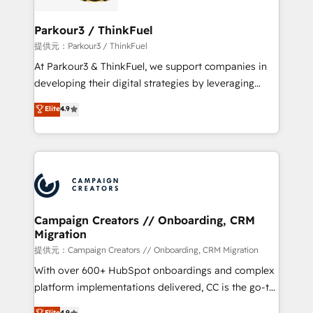
automation, and revenue intelligence to help
companies scale faster and smarter. 🔹 BOOMS:
Parkour3 / ThinkFuel
Demand generation for all your buyers With BOOMS,
提供元：Parkour3 / ThinkFuel
you invest in 100% of your buyers, accelerating your
At Parkour3 & ThinkFuel, we support companies in
growth and positioning yourself as an undisputed
developing their digital strategies by leveraging
leader. 🔹 BOOST: Optimize your digital
technologies and automating their marketing and
Elite
4.9
transformation process A methodology designed to
sales processes to generate growth. Our offer spans
implement HubSpot effectively and optimize your
from Strategy to Operations. We specialize in CRM
digital processes. 🔹 Trusted by Industry Leaders
onboarding and implementation, web design, sales
With an average rating of 4.9/5 and a proven track
& marketing automation, and digital marketing. With
record of business transformation, our growth-first
extensive experience working with tech companies
approach has helped brands dominate their
and manufacturers since 2002, we are committed to
markets.
empowering our clients and developing their
Campaign Creators // Onboarding, CRM
Migration
autonomy. Get to grips with HubSpot through
guided implementation and seamless integration of
提供元：Campaign Creators // Onboarding, CRM Migration
the CRM platform into your digital ecosystem. Would
With over 600+ HubSpot onboardings and complex
you like support in deploying your inbound
platform implementations delivered, CC is the go-to
marketing strategy? We'll provide support tailored
Elite Solutions Partner for businesses ready to
Elite
4.9