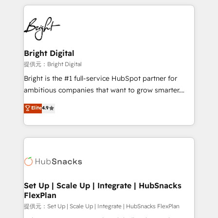
Growth-Driven Design Agency of the Year 🏆2015
automation, integration, and AI innovation to deliver
Became the 5th Agency to reach Diamond 🏆2014
lasting impact. We specialize in: • Turnkey and end-
HubSpot COS Performance Award 🏆2014 HubSpot
to-end HubSpot implementations • Onboarding for
COS Design Award 🏆2013 HubSpot Marketplace
Sales, Service, Marketing & Content Hubs • AI voice
Provider of the Year 🏆2011 Became a HubSpot
and chat agents, predictive automation, and smart
Bright Digital
Partner 📆Founded in 1997
workflows • Salesforce + HubSpot integration •
提供元：Bright Digital
RevOps and AI-driven sales enablement • Website
Bright is the #1 full-service HubSpot partner for
design and CMS development • ERP integration: SAP,
ambitious companies that want to grow smarter.
NetSuite, Microsoft Dynamics, … • Data cleansing
From HubSpot onboarding, to training, from
Elite
4.9
and CRM migration from any platform •
developing a new website to lead generation and
Client/member portals built on HubSpot • Custom
digital marketing; we do it all (and with great
and complex integrations: SAM.gov, GovWin,
results)! In short, our services include: - HubSpot
QuickBooks, PandaDoc, ClickUp, Shopify, Mapsly,
consultancy: onboarding, training, data migration -
WooCommerce, BuilderTrend, and more Experience
HubSpot development: websites, custom modules,
the difference — reach out to see how AI + HubSpot
integrations - Marketing & sales solutions: digital
can transform your business.
marketing, advertising, campaigns, content and
Set Up | Scale Up | Integrate | HubSnacks
FlexPlan
design We connect people, data and technology to
improve customer experiences. With our bright
提供元：Set Up | Scale Up | Integrate | HubSnacks FlexPlan