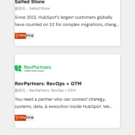
we turn complexity into clarity, human at global
Salted Stone
scale. 🏆 HubSpot’s CEO called us “the partner of the
提供元：Salted Stone
future.” Others agree it is proof of trust built through
Since 2012, HubSpot’s largest customers globally
measurable impact.
have counted on S2 for complex migrations, change
management, systems integration, and creative
Elite
5.0
solutions that deliver measurable impact and
transform brand experiences As one of the few full-
service creative agencies in the HubSpot
ecosystem, we blend strategy, technology, & award-
winning design to build scalable, globally
regionalized HubSpot websites, integrated
marketing campaigns, & RevOps frameworks that
RevPartners: RevOps + GTM
fuel long-term success We connect the entire
提供元：RevPartners: RevOps + GTM
customer lifecycle through seamless integrations,
You need a partner who can connect strategy,
ensure long-term adoption with change-
systems, data, & execution inside HubSpot. We
management programs, and align marketing, sales,
bridge the gap where most agencies fall short by
Elite
5.0
and service to drive sustainable growth With 6 key
combining GTM strategy with technical execution to
HubSpot accreditations and experience across
solve the right problem with the right solution. As the
hundreds of organizations in dozens of industries,