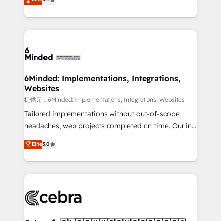
150+ HubSpot-certified experts, we deliver scalable
English, Spanish, Portuguese & Italian 👉 Grow
solutions to complex GTM and RevOps challenges.
smarter with AI and HubSpot.
Our Expertise 🔹 Onboarding & Implementation:
Accredited HubSpot Partner, ensuring smooth setup
tailored to your GTM motion. 🔹 Migrations:
Accredited HubSpot Partner, ensuring migration
from other CRMs to HubSpot without data loss or
6Minded: Implementations, Integrations,
Websites
downtime. 🔹 RevOps Strategy: Align teams,
processes, and data to drive revenue efficiency. 🔹
提供元：6Minded: Implementations, Integrations, Websites
Integrations: Connect HubSpot with your tech stack
Tailored implementations without out-of-scope
for better adoption. 🔹 Custom Solutions: Build
headaches, web projects completed on time. Our in-
tailored apps, workflows, and configurations. We are
house team of certified CRM architects, experts,
Elite
5.0
SOC 2 Type II and ISO 27001 certified, reinforcing
developers, designers, and marketers handles all
our commitment to data security and compliance. At
aspects of your HubSpot. ✨ 400+ global clients ✨
OneMetric, we help revenue teams focus on the
100+ seamless migrations from 15+ different CRMs
OneMetric that matters most: revenue.
✨ 100,000+ hours in HubSpot projects, 75+ full Hub
implementations, and 5,000+ pages ✨ CS: Clients
generating 7-digit MRR from inbound campaigns ✨
CS: 245% organic growth & +751% new visitors for a