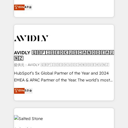
Strategy: Activate Breeze Agents, configure HubSpot
North America. Avec plus de 115 experts en
Elite
4.9
AI, & maximize AEO with tailored AI services. 🧩
marketing automation, Growth, Revops, CRM et
Integrations: Extend HubSpot with custom
webdesign. Markentive is both a consulting firm, a
integrations, hosting, & maintenance.
digital agency and an integrator. With over 115
experts in marketing automation, growth, revops,
CRM and webdesign (We focus on EMEA - USA
customers).
AVIDLY 🇬🇧🇫🇮🇸🇪🇩🇰🇺🇸🇨🇦🇳🇴🇩🇪🇦🇺
🇳🇿
提供元：AVIDLY 🇬🇧🇫🇮🇸🇪🇩🇰🇺🇸🇨🇦🇳🇴🇩🇪🇦🇺🇳🇿
HubSpot’s 5x Global Partner of the Year and 2024
EMEA & APAC Partner of the Year. The world’s most
experienced and fully accredited HubSpot Solutions
Elite
5.0
Partner. 🚀 With 2,750+ HubSpot projects delivered
and 370+ specialists across EMEA, APAC and NAM,
we de-risk complex CRM programmes and
accelerate ROI across every HubSpot Hub. 🧭 From
multi-region migrations to AI-powered automation,