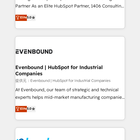
Competence Centers: Smart Manufacturing,
Partner As an Elite HubSpot Partner, 1406 Consulting
Customer First, Enabling Technologies & Security.
helps mid-market revenue teams transform how
Elite
5.0
The synergies generated by these integrations,
they sell, market, and serve. We don't just build your
together with the combination of talents, skills,
HubSpot—we teach your team to own it, then stay
solutions and services, have allowed the group to
to help you keep winning. What We Do ⚙️ CRM
build an unrivaled offering portfolio on the market
Implementations across Marketing, Sales, Service,
to accompany companies on their digital
Data & Content 📈 Sales & Marketing Alignment +
transformation journey.
Revenue Team Enablement 🤖 Breeze AI & Custom
Agent Creation 🔄 Custom Integrations & Data
Evenbound | HubSpot for Industrial
Companies
Migration Why 1406 We become part of your team.
Your team learns while we build. We fix what others
提供元：Evenbound | HubSpot for Industrial Companies
broke. Built for mid-market reality—practical
At Evenbound, our team of strategic and technical
solutions that work with your actual headcount and
experts helps mid-market manufacturing companies
constraints. By the Numbers 🏆 Top 1% of all
achieve real growth. We specialize in delivering
Elite
5.0
HubSpot partners 🔄 Top 5% globally in client
tailored solutions that drive results by leveraging
retention 📅 8+ years of consistent results since 2017
HubSpot’s platform and data to fuel success.
Who We Serve Revenue teams, marketing leaders,
Technical Solutions: - HubSpot Technical Consulting -
and sales ops at mid-market companies ready to
HubSpot CRM Implementation - HubSpot