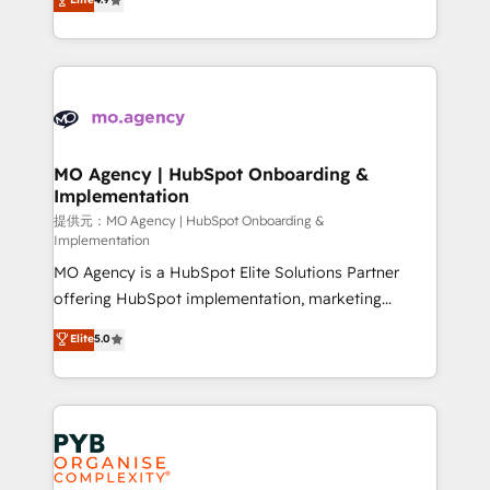
to your needs and sales objectives. With 125+
migrate, replatform, and scale smarter. We specialize
certifications, we are part of the most certified
in high-impact CRM and CMS migrations and
Canadian agencies, and we both hold Onboarding
onboarding from platforms like Salesforce, NetSuite,
Accreditations. Based in Canada (coast to coast), our
Zoho, Pardot, Marketo, Microsoft Dynamics, Wix,
services are offered in both English & French.
WordPress and legacy CRMs, turning fragmented
systems into unified, growth-ready HubSpot
architectures that accelerate revenue operations and
MO Agency | HubSpot Onboarding &
Implementation
performance. - Multi-object CRM migration, cleanup,
and implementation. - Pre-built and custom
提供元：MO Agency | HubSpot Onboarding &
Implementation
integrations across your full tech stack. - Custom
MO Agency is a HubSpot Elite Solutions Partner
object setup, CMS builds, and full-funnel automation.
offering HubSpot implementation, marketing
- Dashboards, lifecycle campaigns, and lead
automation, CRM and RevOps consulting, B2B SEO,
nurturing sequences. - Cross-hub setup across
Elite
5.0
paid media, content marketing, AEO and GEO (AI
Marketing, Sales, Operations, and Service Hubs. -
search optimisation), and HubSpot Content Hub and
Ongoing optimization, managed support, and
WordPress development. We work with enterprise
scalable retainers. Let’s make HubSpot your most
and growth-led companies across technology,
powerful growth engine. Built to convert, scale, and
professional services, financial services and
drive results.
industrial sectors. Offices in Johannesburg, Cape