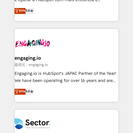
Agent Development Deploy AI agents for
previsibilidade de receita. Combinamos Revenue
Elite
5.0
prospecting, follow-ups, service triage, and
Operations (RevOps) e Inteligência Artificial para
knowledge retrieval—built in HubSpot. ⚡ Fast-Track
estruturar processos integrar sistemas organizar
& Growth-Track Services Fast-Track: Rapid HubSpot
dados e automatizar operações. O objetivo é
onboarding in weeks Growth-Track: Unlock
transformar a HubSpot em um verdadeiro sistema
advanced optimization & adoption 📍 São Paulo, BR
operacional de receita conectando equipes
• Des Moines, IA • New York, NY
tecnologia e dados em uma operação integrada.
Também somos distribuidores oficiais da HubSpot
engaging.io
e de mais de 150 softwares globais permitindo
提供元：engaging.io
contratar e pagar a HubSpot em reais com nota
Engaging.io is HubSpot's JAPAC Partner of the Year!
fiscal no Brasil e gerar economia de até 50% na
We have been operating for over 16 years and are
contratação de softwares internacionais.
one of HubSpot's most experienced and technically
Elite
5.0
Oferecemos ainda agentes de IA especializados em
capable Agency Partners globally. We specialise in
HubSpot que automatizam tarefas executam rotinas
complex CRM migrations, implementations,
no CRM e mantêm os dados organizados, como um
integrations, custom CMS portal development,
especialista operando a plataforma 24/7. Hoje 300+
design & UX for mid to large to multi national
empresas em 13 países utilizam a Nexforce. Somos
businesses. Our teams are based in North America
a maior parceira da HubSpot na América Latina e
and APAC. We are HubSpot's top-ranked Advanced