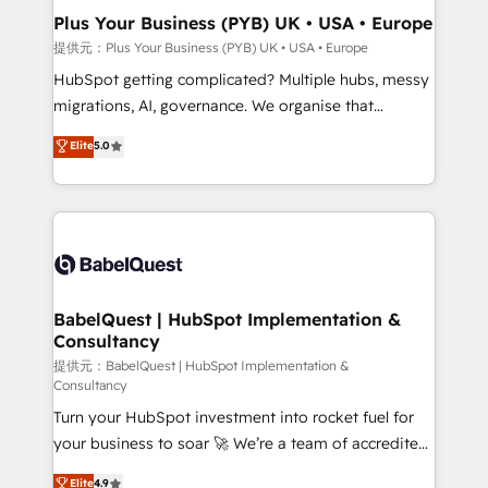
Town, Dubai & London. 500+ HubSpot CRM
Plus Your Business (PYB) UK • USA • Europe
implementations delivered. AI visibility coverage
提供元：Plus Your Business (PYB) UK • USA • Europe
across ChatGPT, Claude, Perplexity, Gemini and
HubSpot getting complicated? Multiple hubs, messy
Google AI Overviews. HubSpot Impact Award -
migrations, AI, governance. We organise that
Customer First HubSpot Impact Award - Integrations
complexity, so your team can put HubSpot to work...
Elite
5.0
Innovation HubSpot Impact Award - Platform
Welcome to our Profile! We help with: • CRM
Migration Excellence HubSpot Impact Award -
implementation, reports, workflows, and team
Platform Excellence 40+ full-time HubSpot
training • CRM migration from Salesforce, Pipedrive,
professionals. 100s of certifications and
Dynamics and others • Technical projects including
accreditations with HubSpot.
custom API integrations with ERP (and other
systems) • AI governance for HubSpot-centred
operations A little about us: • Boutique 'Elite' team of
BabelQuest | HubSpot Implementation &
Consultancy
12 • 150+ clients across Sales Hub, Marketing Hub,
Service Hub, Data Hub and CMS • ISO/IEC
提供元：BabelQuest | HubSpot Implementation &
Consultancy
27001:2022, ISO 9001:2015, and ISO 42001:2023
Turn your HubSpot investment into rocket fuel for
certified - the AI management standard • GuardHub:
your business to soar 🚀 We’re a team of accredited
our AI governance framework, built on ISO 42001
HubSpot experts ready to help you. We can
Ready for the next step? Click the 👈 '𝗖𝗼𝗻𝘁𝗮𝗰𝘁
Elite
4.9