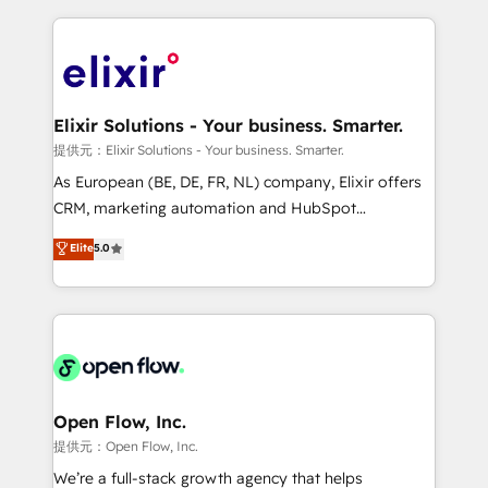
Manufacturing: ERP integrations; operational
applications of our solutions; Technical HubSpot
alignment 🛡️ Compliance & Data Considerations:
Consulting, Content Marketing, Growth-Driven
HIPAA-aware; CASL-compliant; GDPR-ready
Design, Migrations + Integrations. Mole Street’s
implementations where required 💡 Why 500+
mission is empowering others to realize their
Clients Choose Us: Elite Partner; technical, fast, and
greatness, which is achieved through creating
Elixir Solutions - Your business. Smarter.
built to scale.
absolute clarity, derived from a well-defined
提供元：Elixir Solutions - Your business. Smarter.
strategy, executed well, and reported on with clear
As European (BE, DE, FR, NL) company, Elixir offers
results. The culture is driven by core values; Joy, Grit,
CRM, marketing automation and HubSpot
Accountability, Curiosity, Authenticity, Growth
integration products and services to mid-market
Elite
5.0
Mindedness, and Clarity. We are driven to win for the
and enterprise customers. We ensure that your sales,
collective good of the company and its clientele, and
service and marketing department operates in the
dedicated to breaking the mold from the agency of
most effective way, while at the same time
the past into the consultancy of the future. Great
leveraging your commercial data for a fully
things are happening.
integrated buyers journey. Elixir is located in
Brussels, Munich "München", Cologne "Köln", Paris
and Amsterdam. Elixir is a first mover and leader
Open Flow, Inc.
when it comes to HubSpot sales and service
提供元：Open Flow, Inc.
implementations, highly renowned for our business
We’re a full-stack growth agency that helps