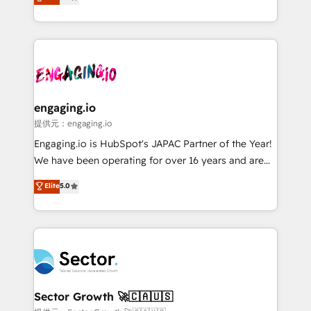
prospecting, follow-ups, service triage, and
Operations (RevOps) e Inteligência Artificial para
knowledge retrieval—built in HubSpot. ⚡ Fast-Track
estruturar processos integrar sistemas organizar
& Growth-Track Services Fast-Track: Rapid HubSpot
dados e automatizar operações. O objetivo é
onboarding in weeks Growth-Track: Unlock
transformar a HubSpot em um verdadeiro sistema
advanced optimization & adoption 📍 São Paulo, BR
operacional de receita conectando equipes
• Des Moines, IA • New York, NY
tecnologia e dados em uma operação integrada.
Também somos distribuidores oficiais da HubSpot
engaging.io
e de mais de 150 softwares globais permitindo
提供元：engaging.io
contratar e pagar a HubSpot em reais com nota
Engaging.io is HubSpot's JAPAC Partner of the Year!
fiscal no Brasil e gerar economia de até 50% na
We have been operating for over 16 years and are
contratação de softwares internacionais.
one of HubSpot's most experienced and technically
Elite
5.0
Oferecemos ainda agentes de IA especializados em
capable Agency Partners globally. We specialise in
HubSpot que automatizam tarefas executam rotinas
complex CRM migrations, implementations,
no CRM e mantêm os dados organizados, como um
integrations, custom CMS portal development,
especialista operando a plataforma 24/7. Hoje 300+
design & UX for mid to large to multi national
empresas em 13 países utilizam a Nexforce. Somos
businesses. Our teams are based in North America
a maior parceira da HubSpot na América Latina e
and APAC. We are HubSpot's top-ranked Advanced
líder no ranking global de sucesso do cliente da
Implementation Certified Partner and we contribute
Sector Growth 🚀🇨🇦🇺🇸
HubSpot.
to their advisory council. We strive to do 'good work