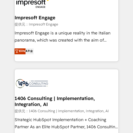
and—most importantly—simple. That’s why we lean
you grow faster, smarter, and with impact.
into bold ideas and shape them into thoughtful
products and strategies that actually make a
Impresoft Engage
difference.
提供元：Impresoft Engage
Impresoft Engage is a unique reality in the Italian
panorama, which was created with the aim of
putting Customer Experience at the center by
Elite
4.9
creating digital environments capable of integrating
people, processes and data. We offer the best
digital solutions on the market, ranging from CRM
processes and technologies to digital strategy, from
marketing automation to online and offline sales
processes through Customer Service Management,
allowing companies to optimize processes and meet
1406 Consulting | Implementation,
Integration, AI
the needs of the customer. We are part of Impresoft
Group, a group of specialized and complementary
提供元：1406 Consulting | Implementation, Integration, AI
companies that divide their offer into 4
Strategic HubSpot Implementation + Coaching
Competence Centers: Smart Manufacturing,
Partner As an Elite HubSpot Partner, 1406 Consulting
Customer First, Enabling Technologies & Security.