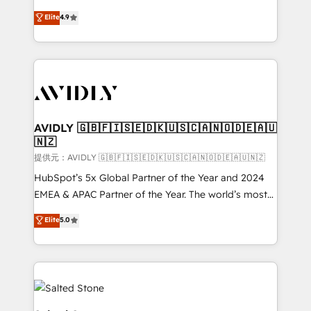
Strategy: Activate Breeze Agents, configure HubSpot
North America. Avec plus de 115 experts en
Elite
4.9
AI, & maximize AEO with tailored AI services. 🧩
marketing automation, Growth, Revops, CRM et
Integrations: Extend HubSpot with custom
webdesign. Markentive is both a consulting firm, a
integrations, hosting, & maintenance.
digital agency and an integrator. With over 115
experts in marketing automation, growth, revops,
CRM and webdesign (We focus on EMEA - USA
customers).
AVIDLY 🇬🇧🇫🇮🇸🇪🇩🇰🇺🇸🇨🇦🇳🇴🇩🇪🇦🇺
🇳🇿
提供元：AVIDLY 🇬🇧🇫🇮🇸🇪🇩🇰🇺🇸🇨🇦🇳🇴🇩🇪🇦🇺🇳🇿
HubSpot’s 5x Global Partner of the Year and 2024
EMEA & APAC Partner of the Year. The world’s most
experienced and fully accredited HubSpot Solutions
Elite
5.0
Partner. 🚀 With 2,750+ HubSpot projects delivered
and 370+ specialists across EMEA, APAC and NAM,
we de-risk complex CRM programmes and
accelerate ROI across every HubSpot Hub. 🧭 From
multi-region migrations to AI-powered automation,