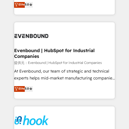
helps mid-market revenue teams transform how
Elite
5.0
The synergies generated by these integrations,
they sell, market, and serve. We don't just build your
together with the combination of talents, skills,
HubSpot—we teach your team to own it, then stay
solutions and services, have allowed the group to
to help you keep winning. What We Do ⚙️ CRM
build an unrivaled offering portfolio on the market
Implementations across Marketing, Sales, Service,
to accompany companies on their digital
Data & Content 📈 Sales & Marketing Alignment +
transformation journey.
Revenue Team Enablement 🤖 Breeze AI & Custom
Agent Creation 🔄 Custom Integrations & Data
Evenbound | HubSpot for Industrial
Companies
Migration Why 1406 We become part of your team.
Your team learns while we build. We fix what others
提供元：Evenbound | HubSpot for Industrial Companies
broke. Built for mid-market reality—practical
At Evenbound, our team of strategic and technical
solutions that work with your actual headcount and
experts helps mid-market manufacturing companies
constraints. By the Numbers 🏆 Top 1% of all
achieve real growth. We specialize in delivering
Elite
5.0
HubSpot partners 🔄 Top 5% globally in client
tailored solutions that drive results by leveraging
retention 📅 8+ years of consistent results since 2017
HubSpot’s platform and data to fuel success.
Who We Serve Revenue teams, marketing leaders,
Technical Solutions: - HubSpot Technical Consulting -
and sales ops at mid-market companies ready to
HubSpot CRM Implementation - HubSpot
move beyond spreadsheets into unified systems
Onboarding - Data Migration & Integrations -
that drive real business results.
Technical Audit & Optimization Strategic Solutions: -