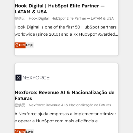
Revenue Operations - Inbound Marketing -
Hook Digital | HubSpot Elite Partner —
LATAM & USA
Outbound Marketing - HubSpot CMS Website
Design & Development We empower our clients to
提供元：Hook Digital | HubSpot Elite Partner — LATAM & USA
reach their full potential by providing transparent,
Hook Digital is one of the first 50 HubSpot partners
relationship-driven support. With over 300 HubSpot
worldwide (since 2010) and a 7x HubSpot Awarded
certifications and accreditations, we deliver both the
Elite Partner. With 500+ projects across the U.S.,
Elite
4.9
technical know-how and strategic guidance you
Brazil, and LATAM, we combine global expertise with
need to succeed.
regional experience. Today, we are Brazil’s largest
HubSpot Elite Partner—trusted by companies across
the Americas to scale smarter. ⚙️ CRM
Implementation & Migration Onboarding across all
Hubs, plus migrations from Salesforce, Pipedrive, RD
Station, Freshdesk, Intercom, and more. Custom
Nexforce: Revenue AI & Nacionalização de
Faturas
objects, automations, and integrations built for
growth. 🚀 AI-Driven GTM Orchestration Unify
提供元：Nexforce: Revenue AI & Nacionalização de Faturas
HubSpot with LinkedIn, WhatsApp, email, paid
A Nexforce ajuda empresas a implementar otimizar
media, and AI voice to drive pipeline. 🤖 AI Custom
e operar a HubSpot com mais eficiência e
Agent Development Deploy AI agents for
previsibilidade de receita. Combinamos Revenue
Elite
5.0