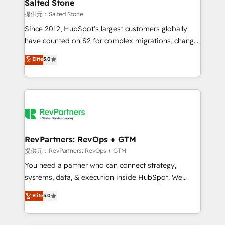
we turn complexity into clarity, human at global
Salted Stone
scale. 🏆 HubSpot’s CEO called us “the partner of the
提供元：Salted Stone
future.” Others agree it is proof of trust built through
Since 2012, HubSpot’s largest customers globally
measurable impact.
have counted on S2 for complex migrations, change
management, systems integration, and creative
Elite
5.0
solutions that deliver measurable impact and
transform brand experiences As one of the few full-
service creative agencies in the HubSpot
ecosystem, we blend strategy, technology, & award-
winning design to build scalable, globally
regionalized HubSpot websites, integrated
marketing campaigns, & RevOps frameworks that
RevPartners: RevOps + GTM
fuel long-term success We connect the entire
提供元：RevPartners: RevOps + GTM
customer lifecycle through seamless integrations,
You need a partner who can connect strategy,
ensure long-term adoption with change-
systems, data, & execution inside HubSpot. We
management programs, and align marketing, sales,
bridge the gap where most agencies fall short by
Elite
5.0
and service to drive sustainable growth With 6 key
combining GTM strategy with technical execution to
HubSpot accreditations and experience across
solve the right problem with the right solution. As the
hundreds of organizations in dozens of industries,