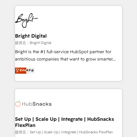
Growth-Driven Design Agency of the Year 🏆2015
automation, integration, and AI innovation to deliver
Became the 5th Agency to reach Diamond 🏆2014
lasting impact. We specialize in: • Turnkey and end-
HubSpot COS Performance Award 🏆2014 HubSpot
to-end HubSpot implementations • Onboarding for
COS Design Award 🏆2013 HubSpot Marketplace
Sales, Service, Marketing & Content Hubs • AI voice
Provider of the Year 🏆2011 Became a HubSpot
and chat agents, predictive automation, and smart
Bright Digital
Partner 📆Founded in 1997
workflows • Salesforce + HubSpot integration •
提供元：Bright Digital
RevOps and AI-driven sales enablement • Website
Bright is the #1 full-service HubSpot partner for
design and CMS development • ERP integration: SAP,
ambitious companies that want to grow smarter.
NetSuite, Microsoft Dynamics, … • Data cleansing
From HubSpot onboarding, to training, from
Elite
4.9
and CRM migration from any platform •
developing a new website to lead generation and
Client/member portals built on HubSpot • Custom
digital marketing; we do it all (and with great
and complex integrations: SAM.gov, GovWin,
results)! In short, our services include: - HubSpot
QuickBooks, PandaDoc, ClickUp, Shopify, Mapsly,
consultancy: onboarding, training, data migration -
WooCommerce, BuilderTrend, and more Experience
HubSpot development: websites, custom modules,
the difference — reach out to see how AI + HubSpot
integrations - Marketing & sales solutions: digital
can transform your business.
marketing, advertising, campaigns, content and
Set Up | Scale Up | Integrate | HubSnacks
FlexPlan
design We connect people, data and technology to
improve customer experiences. With our bright
提供元：Set Up | Scale Up | Integrate | HubSnacks FlexPlan