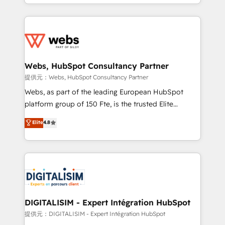
solve all your HubSpot challenges and improve user
sales, and service hubs • Built-in flexibility for
adoption, sales process and marketing results.
startups to global brands
Services 📚 Onboarding your team to HubSpot for
the first time 🔧 Designing and optimising your
HubSpot set-up for better results 🌐 Website design
and build using HubSpot 🔌 Integrating HubSpot
Webs, HubSpot Consultancy Partner
with other systems 🎓 Training your teams to be
提供元：Webs, HubSpot Consultancy Partner
HubSpot pros 📊 Lead generation services using
Webs, as part of the leading European HubSpot
HubSpot Why us? - SIX HubSpot Accreditations -
platform group of 150 Fte, is the trusted Elite
awarded by HubSpot after a rigorous process for
HubSpot CRM Partner offering you a roadmap on
Elite
4.8
CRM, Solutions Architecture, Onboarding , Data
maximizing EBITDA and achieving Commercial
Migration, Custom Integration & Platform
Excellence. With our targeted processes, we
Enablement -Onboarded over 500 businesses to
strengthen your digital transformation and minimize
HubSpot -Top 1% of partners worldwide -In-house
costs. As HubSpot's Advanced Accredited CRM
team of 25+ experts Contact us today to help you
Implementation partner, we provide expertise to
get more from your investment in HubSpot.
drive your business forward. Since 2015 we are fully
www.bbdboom.com
dedicated to HubSpot and with an experienced
DIGITALISIM - Expert Intégration HubSpot
team (50+), we work with reputable companies in
提供元：DIGITALISIM - Expert Intégration HubSpot
B2B sectors such as manufacturing, SaaS and