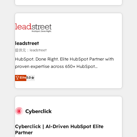
America. From casual user to super fan: make
Canada, we’ve delivered thousands of successful
HubSpot an experience you LOVE!
HubSpot projects for mid-market and enterprise
clients worldwide, with over 10 years experience. We
combine HubSpot, data, and AI to design connected
go-to-market systems that align people, process,
and technology for predictable, scalable revenue
leadstreet
growth. Our expertise spans RevOps, CRM and data
提供元：leadstreet
architecture, AI enablement, and strategic marketing,
HubSpot. Done Right. Elite HubSpot Partner with
delivered through our proprietary FLAIR framework
proven expertise across 650+ HubSpot
for responsible AI adoption. As a HubSpot Elite
implementations. With 12+ years of HubSpot
Elite
5.0
Partner and ISO 27001:2022 certified consultancy,
experience, we help you use the HubSpot platform
we blend strategy, creativity, and technology to help
to its fullest capacity, improve your current HubSpot
organisations scale smarter and grow stronger.
website, or build your new one.
Cyberclick | AI-Driven HubSpot Elite
Partner