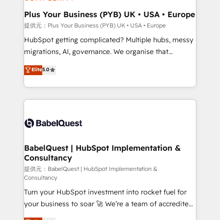
industrial sectors. Offices in Johannesburg, Cape
Town, Dubai & London. 500+ HubSpot CRM
Plus Your Business (PYB) UK • USA • Europe
implementations delivered. AI visibility coverage
提供元：Plus Your Business (PYB) UK • USA • Europe
across ChatGPT, Claude, Perplexity, Gemini and
HubSpot getting complicated? Multiple hubs, messy
Google AI Overviews. HubSpot Impact Award -
migrations, AI, governance. We organise that
Customer First HubSpot Impact Award - Integrations
complexity, so your team can put HubSpot to work...
Elite
5.0
Innovation HubSpot Impact Award - Platform
Welcome to our Profile! We help with: • CRM
Migration Excellence HubSpot Impact Award -
implementation, reports, workflows, and team
Platform Excellence 40+ full-time HubSpot
training • CRM migration from Salesforce, Pipedrive,
professionals. 100s of certifications and
Dynamics and others • Technical projects including
accreditations with HubSpot.
custom API integrations with ERP (and other
systems) • AI governance for HubSpot-centred
operations A little about us: • Boutique 'Elite' team of
BabelQuest | HubSpot Implementation &
Consultancy
12 • 150+ clients across Sales Hub, Marketing Hub,
Service Hub, Data Hub and CMS • ISO/IEC
提供元：BabelQuest | HubSpot Implementation &
Consultancy
27001:2022, ISO 9001:2015, and ISO 42001:2023
Turn your HubSpot investment into rocket fuel for
certified - the AI management standard • GuardHub:
your business to soar 🚀 We’re a team of accredited
our AI governance framework, built on ISO 42001
HubSpot experts ready to help you. We can
Ready for the next step? Click the 👈 '𝗖𝗼𝗻𝘁𝗮𝗰𝘁