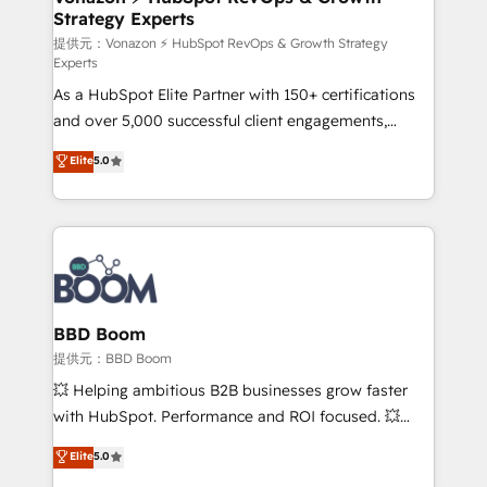
Strategy Experts
pour aligner les équipes marketing, commerciales et
support client (data migration, synchronisation API,
提供元：Vonazon ⚡ HubSpot RevOps & Growth Strategy
Experts
audit et maintenance) ➤ La création de sites internet
As a HubSpot Elite Partner with 150+ certifications
de conversion qui transforment les visiteurs en
and over 5,000 successful client engagements,
opportunités d'affaires ➤ La mise en place de
Vonazon turns marketing complexity into
stratégies d'acquisition marketing (SEO, SEA,
Elite
5.0
measurable, scalable growth. From onboarding to
inbound, automatisation marketing, ABM, IA,
enterprise-grade campaigns, our in-house team
emailing) Informations clés : - 10 ans d'expérience -
builds scalable strategies that drive long-term
100+ intégrations CRM HubSpot réussies - 40
revenue. ⚙️ HubSpot Integration & Optimization •
experts conseil - 150 certifications HubSpot
Seamless CRM, CMS, and automation setup •
cumulées
Complex platform migrations and data cleanups •
Custom APIs and third-party integrations 📈 End-to-
BBD Boom
End Revenue Acceleration • Lifecycle marketing and
提供元：BBD Boom
pipeline growth programs • Sales enablement tools
💥 Helping ambitious B2B businesses grow faster
and CRM optimization • Retention strategies with
with HubSpot. Performance and ROI focused. 💥
customer journey mapping 🏅 Elite-Level HubSpot
BBD Boom is the HubSpot partner that can help you
Elite
5.0
Execution • 750+ onboardings and 2,000+
to HubSpot Better. We work with your teams to
implementations • Deep expertise across marketing,