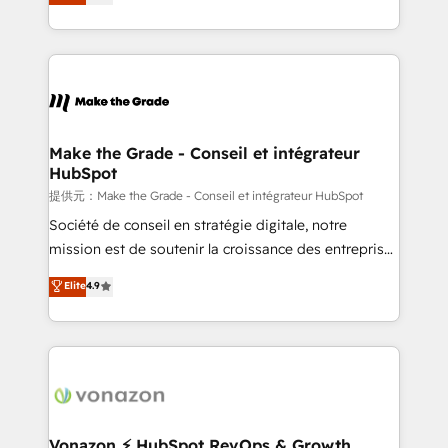
téléphonie, etc.) • Alignement des équipes grâce à un
outil et des données partagées • Amélioration de la
collecte et de l’analyse des données pour des
décisions éclairées • Optimisation de l’efficacité et
de la productivité des équipes Notre équipe de 30
consultants certifiés HubSpot aborde chaque projet
avec un engagement total, alignant processus
Make the Grade - Conseil et intégrateur
HubSpot
métiers et technologie, et guidant vos équipes à
travers le changement, tout en centrant vos objectifs
提供元：Make the Grade - Conseil et intégrateur HubSpot
d’entreprise. Grâce à une méthodologie éprouvée
Société de conseil en stratégie digitale, notre
auprès de plus de 400 clients, nous comprenons
mission est de soutenir la croissance des entreprises
rapidement vos enjeux et intégrons parfaitement
B2B à travers l’acquisition de nouveaux clients,
Elite
4.9
HubSpot dans votre organisation. Pour toute
l'intégration CRM et le développement des revenus
question technique ou besoin de structuration de
auprès de vos comptes existants. En France et à
votre projet HubSpot, contactez notre équipe pour
l'international, nous travaillons avec des ETI
un échange dédié.
ambitieuses, des grands groupes voulant aller au-
delà d’une simple transformation digitale et des
startups florissantes. Nos 3 grandes expertises sont :
➤ L’intégration de CRM et de méthodologie RevOps
Vonazon ⚡ HubSpot RevOps & Growth