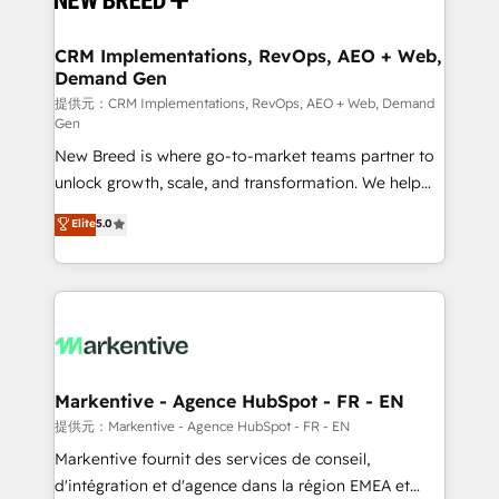
定の代行ではなく、設計の責任」を引き受け、部門横断
technical development team. - 19 HubSpot-certified
の統合・浸透・変革管理を実行します。 ▸ CMS戦略設
trainers to drive platform adoption. 📈 Revenue
CRM Implementations, RevOps, AEO + Web,
計・構築：リード獲得・CVR・SEOを前提にした情報設
Demand Gen
Generation - Full-funnel marketing and high-
計・導線設計・テンプレート設計をContent Hubで一体
performance advertising via Point Success Media. -
提供元：CRM Implementations, RevOps, AEO + Web, Demand
Gen
提供。 ▸ 既存CRM・MAからの移行支援：Salesforce・
Expert deployment of Breeze AI and custom agents
Marketo・Pardot等からの移行、カスタム設計、履歴
New Breed is where go-to-market teams partner to
to automate growth. 🏆 Elite Excellence - 8 platform
データ移行と活用設計まで。 ▸ AEO対応：ChatGPT・
unlock growth, scale, and transformation. We help
accreditations and deep HIPAA-compliance
Perplexity等のAI検索からの流入・引用を前提にコンテ
companies activate HubSpot’s AI-powered
expertise. - A team of 250+ experts dedicated to
Elite
5.0
ンツとサイト構造を最適化。 🏆 なぜ100incを選ぶの
customer platform and operationalize HubSpot’s
your resilient growth.
か？ ✓ HubSpot Eliteパートナー認定 ✓ HubSpotアワ
Loop Marketing framework through expert-led
ード受賞・HUGリーダー ✓ ISO27001:2022 /
services, smart agents, and purpose-built apps,
ISO9001:2015 取得 ✓ 400社以上の導入実績 ✓
tailored to your business. Together, we unlock
HubSpot大百科 出版 CRM・AI活用に関するご相談、現
results, fast. ⚙️CRM & RevOps: Align all Hubs to your
状整理の壁打ちなど、構想段階からお気軽にお問い合わ
buyer journey for clean data, scalability, & reporting.
せください。
🎯Demand Gen & ABM: Drive pipeline with inbound,
Markentive - Agence HubSpot - FR - EN
ABM, AEO, SEO, & paid media. 👩‍💻Web Design:
提供元：Markentive - Agence HubSpot - FR - EN
Build high-performing websites with UX, messaging,
Markentive fournit des services de conseil,
& conversion strategy that drive results. 🤖AI
d'intégration et d'agence dans la région EMEA et