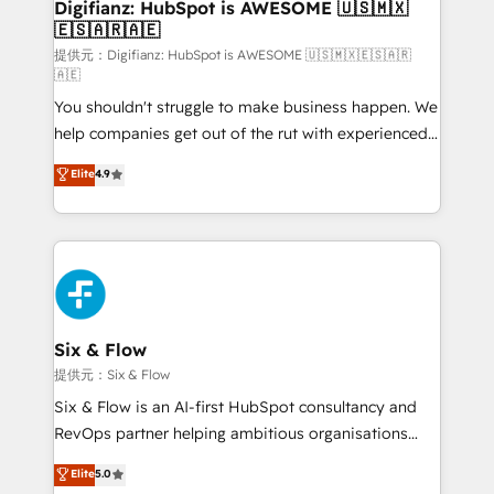
Transformation / Web Development • RevOps &
Digifianz: HubSpot is AWESOME 🇺🇸🇲🇽
🇪🇸🇦🇷🇦🇪
Sales Consulting • Marketing Automation What
makes us different? 🚀 Top 0.5% of global HubSpot
提供元：Digifianz: HubSpot is AWESOME 🇺🇸🇲🇽🇪🇸🇦🇷
🇦🇪
agencies ⚙️ The strongest technical ability and
You shouldn't struggle to make business happen. We
integration capabilities 💼 Consultative, long-term
help companies get out of the rut with experienced,
partners who will embed ourselves into your
process-oriented teams implementing HubSpot
business, processes and systems 🏢 We specialise in
Elite
4.9
Marketing, Sales, Service, CMS and Operations Hub,
working with mid-market and enterprise
so selling and actually engaging with your customers
organisations, global organisations and those with
feels easy and pain-free. We are a top ranked
complex use cases 🏆 CRM Implementation,
HubSpot Elite Partner, winner of Rookie of the Year
Platform Enablement, Custom Integration and
and Customer First Awards, 4.9/5 rating in HubSpot
Onboarding Accredited 🔐 ISO27001 & ISO9001
Reviews and 4.9/5 rating in Clutch Reviews. Digifianz
Certified
helps the following industries: logistics & 3PL, home
Six & Flow
improvement & construction, branding and
提供元：Six & Flow
commercialization, real estate, health, education,
Six & Flow is an AI-first HubSpot consultancy and
SaaS, Software Dev & IT and consulting, make the
RevOps partner helping ambitious organisations
most out of their HubSpot experience operating in
grow with clarity, confidence, and intelligence.
Elite
5.0
the United States, EU, UAE, Mexico and Latin
Operating across the UK, Netherlands, Ireland, and