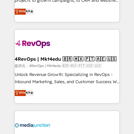
projects to growth campaigns, to CRM and websites.
HubSpot experts backed by over 10+ years of
Hire an agency that's experienced in every inch of
Elite
4.9
HubSpot experience ✔️Flexible pricing models —
HubSpot and willing to work hand-in-hand with your
Hourly-fee (assigned one Dedicated HubSpot
team to simplify the complex and build a better
Admin); Monthly-fee (HubSpot Admin + Project
experience for your team and customers.
Manager); and Fixed Project Cost (as per
requirement). ✔️Helped over 25,000+ customers so
far with our HubSpot solutions. ✔️Bespoke apps &
on-demand bundle services. Connect with us today!
4RevOps | Mkt4edu 🇧🇷 🇲🇽 🇵🇹 🇦🇪 🇺🇸
提供元：4RevOps | Mkt4edu 🇧🇷 🇲🇽 🇵🇹 🇦🇪 🇺🇸
Unlock Revenue Growth: Specializing in RevOps -
Inbound Marketing, Sales, and Customer Success We
specialize in driving revenue growth for companies
Elite
4.9
across industries through tailored marketing, sales,
and customer success strategies, utilizing RevOps
methodologies. As Latin America's largest HubSpot
partner and a global leader in education market, we
offer unparalleled insights. Operating in five
countries—Brazil, UAE (Abu Dhabi/Dubai/Sharjah),