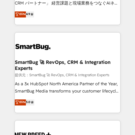
Move from any legacy CRM. Zero downtime, full data
CRM パートナー」 経営課題と現場業務をつなぐAIネイ
integrity. ➤ Implementation: Configure HubSpot to
ティブ・エージェンシーとして、HubSpot Eliteの実装
Elite
4.9
run your revenue process. Sales, marketing, and
力で顧客フロント業務を再設計します。 💡 100inc は何
service wired together. ➤ AI and Integrations: Layer
をする会社か？ HubSpotを共通基盤に、AIエージェン
Breeze AI, custom agents, and APIs to remove
トを組み込んだ顧客フロント業務（マーケティング・営
manual work. ➤ Ongoing Management: Monthly
業・CS）を組織全体で設計・実装する日本のAIネイテ
tune-ups, feature rollouts, adoption coaching. Buying
ィブ・エージェンシーです。事業部・グループ会社・部
HubSpot, switching to it, or reviving a stale portal?
門が分立する組織で、データと業務プロセスのサイロ化
We are built for the work.
を、CRMを軸とした全社共通基盤に再構築します。意
SmartBug 🚀 RevOps, CRM & Integration
Experts
思決定者・PMO・現場担当者に並走します。 1️⃣
HubSpot導入・活用支援 顧客データの一元化から、
提供元：SmartBug 🚀 RevOps, CRM & Integration Experts
GTMの見える化・自動化まで。全Hub統合運用、デー
As a 3x HubSpot North America Partner of the Year,
タ品質設計、グループ横断のCRM統合に対応します。
SmartBug Media transforms your customer lifecycle
2️⃣ AIエージェント組織構築 営業・マーケティング業務
into a revenue engine. Our unified ecosystem
Elite
5.0
の一部をAIが自律実行する組織への移行を設計・実装。
includes specialized divisions Globalia (AI &
Breeze・Claude等をHubSpotと連携させ、役割定義・
Software) and Point Success Media (Paid Media),
運用ルール・成果指標まで含めて設計します。 3️⃣ 全社
making this the official home for all three brands. 🔄
DX × AI推進のPMO伴走支援 複数部門をまたぐDX×AI変
Implementation & Integration - Seamless migrations
革を、構想から実装・定着までPMOとして主導。「設
and system integrations powered by Globalia’s