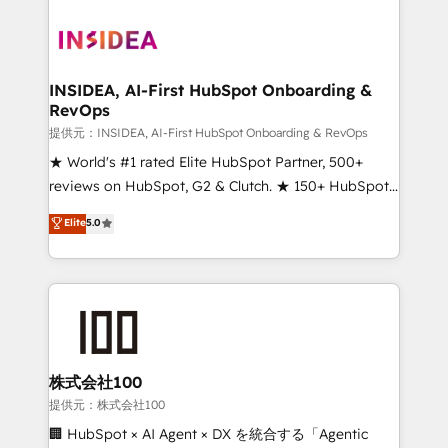
INSIDEA, AI-First HubSpot Onboarding &
RevOps
提供元：INSIDEA, AI-First HubSpot Onboarding & RevOps
★ World's #1 rated Elite HubSpot Partner, 500+
reviews on HubSpot, G2 & Clutch. ★ 150+ HubSpot
Certified Experts & Trainers across the team ★
Elite
5.0
1,500+ implementations across five continents ★ AI-
First, RevOps-led, Onboarding obsessed ★
Company of the Year 2024/25 INSIDEA helps
growing companies turn HubSpot into a revenue
engine. We onboard your team, migrate your data,
and build AI-powered workflows that drive adoption
from week one, in your time zone. What we do ➤
株式会社100
Onboarding: Live in weeks, with workflows built
提供元：株式会社100
around your business, not a template. ➤ Migration:
🏢 HubSpot × AI Agent × DX を統合する「Agentic