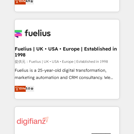
Elite
4.9
implement the platform into complex business
𝗯𝘂𝘀𝗶𝗻𝗲𝘀𝘀' button to get in touch (𝘸𝘦'𝘳𝘦 𝘴𝘶𝘱𝘦𝘳
environments, optimise what you've got and make
𝘳𝘦𝘴𝘱𝘰𝘯𝘴𝘪𝘷𝘦)
sure you can actually use it, build your website in
HubSpot or create an inbound marketing strategy
for you and execute it on HubSpot. We are on the
G-Cloud 14 CCS (Crown Commercial Service)
framework, meaning we've been accredited by
Fuelius | UK • USA • Europe | Established in
1998
HubSpot and vetted by the CCS, which means we
can support public sector companies as well the
提供元：Fuelius | UK • USA • Europe | Established in 1998
other ones listed in our profile. Our services: -
Fuelius is a 25-year-old digital transformation,
HubSpot implementation - HubSpot CMS website
marketing automation and CRM consultancy. We
build We can do lots of things. But everything we do
enable mid-market and enterprise clients to
Elite
5.0
is there for you to: - Grow revenue, and run your
maximise their return from digital and fuel their
business more efficiently - Build stronger
growth. We modernise platforms, streamline
relationships with customers - Make better
operations that are causing inefficiencies, improve
decisions with data - Find a new voice and reach
customer experiences, integrate systems, and
more people - Get the most out of your HubSpot
supercharge revenue operations Key services: • CRM
investment
Implementation • Systems Integration • Digital