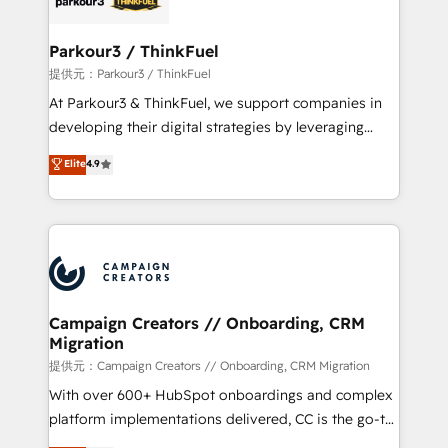
automation, and revenue intelligence to help
companies scale faster and smarter. 🔹 BOOMS:
Parkour3 / ThinkFuel
Demand generation for all your buyers With BOOMS,
提供元：Parkour3 / ThinkFuel
you invest in 100% of your buyers, accelerating your
At Parkour3 & ThinkFuel, we support companies in
growth and positioning yourself as an undisputed
developing their digital strategies by leveraging
leader. 🔹 BOOST: Optimize your digital
technologies and automating their marketing and
Elite
4.9
transformation process A methodology designed to
sales processes to generate growth. Our offer spans
implement HubSpot effectively and optimize your
from Strategy to Operations. We specialize in CRM
digital processes. 🔹 Trusted by Industry Leaders
onboarding and implementation, web design, sales
With an average rating of 4.9/5 and a proven track
& marketing automation, and digital marketing. With
record of business transformation, our growth-first
extensive experience working with tech companies
approach has helped brands dominate their
and manufacturers since 2002, we are committed to
markets.
empowering our clients and developing their
Campaign Creators // Onboarding, CRM
Migration
autonomy. Get to grips with HubSpot through
guided implementation and seamless integration of
提供元：Campaign Creators // Onboarding, CRM Migration
the CRM platform into your digital ecosystem. Would
With over 600+ HubSpot onboardings and complex
you like support in deploying your inbound
platform implementations delivered, CC is the go-to
marketing strategy? We'll provide support tailored
Elite Solutions Partner for businesses ready to