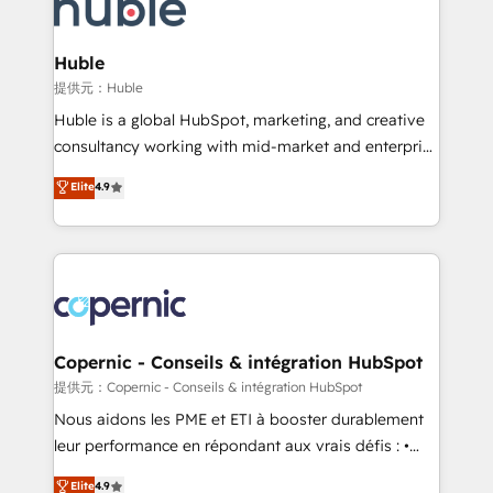
skills, processes, and internal team you need to
CRM Migrations using our in-house "HubScrub" Tool.
attract the right buyers, close deals faster, and grow
without outside dependencies. You’ll learn how to: •
Huble
Set up, audit, and organize your HubSpot portal •
提供元：Huble
Get your sales team fully using HubSpot • Track
Huble is a global HubSpot, marketing, and creative
pipeline and revenue across the entire buyer journey
consultancy working with mid-market and enterprise
• Build an in-house marketing team that drives
businesses. We go beyond implementation, shaping
Elite
4.9
growth • Create content and videos that attract
the strategy, processes, and teams that turn
buyers • Use AI to scale smarter Our coaching-led
HubSpot into a genuine growth engine. Named
approach works best for companies that are done
HubSpot's Global Partner of the Year in 2024,
with outsourcing and ready to build something that
consistently ranked among their top 5 partners
lasts. So if you're ready to become the most trusted
worldwide, and with over 15 years in the ecosystem,
voice in your market, let’s talk.
Huble has built a track record that speaks for itself.
One company, one operating model, delivering
Copernic - Conseils & intégration HubSpot
across offices and consulting teams in the UK, USA,
提供元：Copernic - Conseils & intégration HubSpot
Canada, Germany, France, Belgium, Singapore, and
Nous aidons les PME et ETI à booster durablement
South Africa. Certified compliant with ISO/IEC
leur performance en répondant aux vrais défis : •
27001:2022 and ISO 9001:2015 across all seven
Intégration de HubSpot avec d’autres outils (ERP,
Elite
4.9
international offices and 175+ employees.