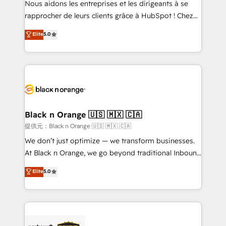
Nous aidons les entreprises et les dirigeants à se
business services. We prepare a customized
rapprocher de leurs clients grâce à HubSpot ! Chez
business case that demonstrates the value and
DIGITALISIM, nous avons l'intime conviction que la
Elite
5.0
impact of your digital transformation, including a
réussite des entreprises passe par l’innovation web,
detailed financial rationale with a focus on ROI and
le marketing digital, et la relation client ! C'est
TCO. As a trusted extension of your team, we
pourquoi, nos experts sont à la fois capables de
believe in the power of partnership. Together, we
gérer votre projet de création de site internet, votre
embark on a transformational journey that sets your
référencement, votre stratégie digitale et le pilotage
business up for long-term success. Unlock your
et l'intégration d'HubSpot ! Les grandes phases d'un
business. If not now, when?
projet HubSpot avec DIGITALISIM : 🧽 Nettoyage,
Black n Orange 🇺🇸 🇲🇽 🇨🇦
migration et intégration des bases de données. 🚀
提供元：Black n Orange 🇺🇸 🇲🇽 🇨🇦
Développement des interfaces avec vos logiciels
We don’t just optimize — we transform businesses.
métiers ⚙️ Configuration de la plateforme HubSpot
At Black n Orange, we go beyond traditional Inbound
📈 Configuration de rapports et tableaux de bord 🤝
Marketing with our exclusive methodologies:
Elite
5.0
Book Process & Guidelines utilisateurs 🎓
BOOMS and BOOST. Together, they form a powerful
Formations des utilisateurs
combination that has driven success for over 800
businesses worldwide. As Elite HubSpot Partners, we
specialize in crafting high-performance growth
strategies that integrate data-driven marketing,