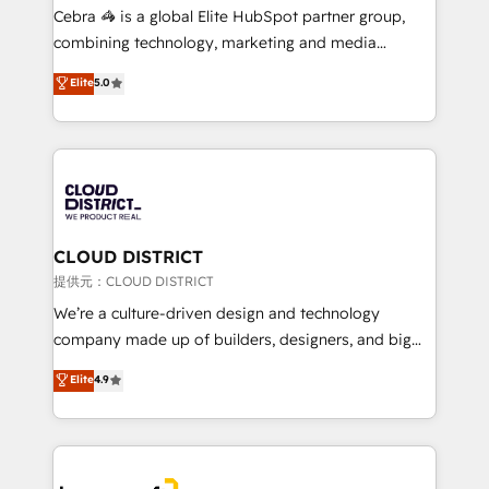
boost with a new HubSpot site Recognized leaders:
Cebra 🦓 is a global Elite HubSpot partner group,
🏆 HubSpot Platform Migration Impact Award 🏆
combining technology, marketing and media
Clutch HubSpot Global Leader 🏆 Finalist: HubSpot
expertise across Latin America and Southern
Elite
5.0
Inbound Campaign of the Year 🏆 Gold AVA Digital
Europe, with teams across 7 countries. Born in Chile,
Award for Best Website 🌟 Accreditations: CRM
we combine local insight with international reach to
Implementation, HubSpot Content Experience, CRM
help businesses grow through technology, creativity,
Data Migration & Custom Integration
AI and strategy. For over 12 years, we’ve delivered
500+ HubSpot implementations, building end-to-
end solutions that integrate CRM, AI automation,
inbound and loop marketing, content, and digital
CLOUD DISTRICT
creativity. Our multicultural team works in Spanish,
提供元：CLOUD DISTRICT
Portuguese, and English to design scalable strategies
We’re a culture-driven design and technology
that drive measurable growth. 🌎 Highlights: • 10+
company made up of builders, designers, and big
years as a HubSpot partner. • 2023 Impact Awards:
thinkers. We blend strategy, design, and
Elite
4.9
Platform Migration Excellence. • Top 3 Partner of the
development—always fueled by curiosity—to turn
Year LATAM 2022, 2023, 2024, 2025. • Partner of the
ideas, opportunities, and challenges into meaningful
Year 2024. • Organizer of Aliados.ai (AI, marketing &
experiences. To us, technology is more than just
tech global congress). 👉 Ready to scale your
code; it’s about creating things that are useful, cool,
business with HubSpot? Let Cebra’s experts help