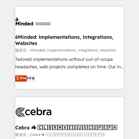
Our Expertise 🔹 Onboarding & Implementation:
Accredited HubSpot Partner, ensuring smooth setup
tailored to your GTM motion. 🔹 Migrations:
Accredited HubSpot Partner, ensuring migration
from other CRMs to HubSpot without data loss or
6Minded: Implementations, Integrations,
Websites
downtime. 🔹 RevOps Strategy: Align teams,
processes, and data to drive revenue efficiency. 🔹
提供元：6Minded: Implementations, Integrations, Websites
Integrations: Connect HubSpot with your tech stack
Tailored implementations without out-of-scope
for better adoption. 🔹 Custom Solutions: Build
headaches, web projects completed on time. Our in-
tailored apps, workflows, and configurations. We are
house team of certified CRM architects, experts,
Elite
5.0
SOC 2 Type II and ISO 27001 certified, reinforcing
developers, designers, and marketers handles all
our commitment to data security and compliance. At
aspects of your HubSpot. ✨ 400+ global clients ✨
OneMetric, we help revenue teams focus on the
100+ seamless migrations from 15+ different CRMs
OneMetric that matters most: revenue.
✨ 100,000+ hours in HubSpot projects, 75+ full Hub
implementations, and 5,000+ pages ✨ CS: Clients
generating 7-digit MRR from inbound campaigns ✨
CS: 245% organic growth & +751% new visitors for a
Cebra 🦓 🇨🇱🇧🇷🇲🇽🇪🇸🇺🇸🇨🇴🇵🇪🇵🇦
full-funnel HubSpot project ✨ CS: 415% conversion
提供元：Cebra 🦓 🇨🇱🇧🇷🇲🇽🇪🇸🇺🇸🇨🇴🇵🇪🇵🇦