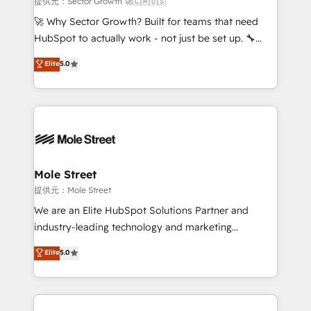
提供元：Sector Growth 🚀🇨🇦🇺🇸
with good people' and have worked with incredible
🚀 Why Sector Growth? Built for teams that need
brands. You can see some of them on our website,
HubSpot to actually work - not just be set up. 🔧
along with plenty of case studies.
HubSpot Experts: Onboarding, migrations,
Elite
5.0
automation, and training built for adoption. ⚡ Highly
Technical Execution: ERP, EMR and Custom
Integrations; complex builds delivered in weeks, not
months. 🤖 AI Consulting & Agents: AI-powered
workflows; automation agents; process optimization
inside HubSpot. 🏆 Industry Experience: 🏥
Healthcare: HIPAA implementations; secure data
Mole Street
workflows 💼 Financial Services: compliant
提供元：Mole Street
workflows; audit-ready reporting ⚖️ Legal: client
We are an Elite HubSpot Solutions Partner and
intake; pipeline and document workflows 🛒 E-
industry-leading technology and marketing
Commerce: Shopify, WooCommerce; lifecycle and
consultancy. Our focus is on enterprise and mid-
Elite
5.0
revenue automation 🏢 Real Estate: deal pipelines;
market B2B companies globally that want a strategic
portfolio and lifecycle management 🏭
approach to execute their goals through creative
Manufacturing: ERP integrations; operational
applications of our solutions; Technical HubSpot
alignment 🛡️ Compliance & Data Considerations:
Consulting, Content Marketing, Growth-Driven