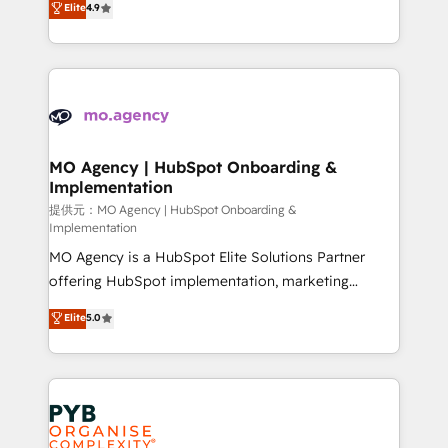
Elite
4.9
to your needs and sales objectives. With 125+
migrate, replatform, and scale smarter. We specialize
certifications, we are part of the most certified
in high-impact CRM and CMS migrations and
Canadian agencies, and we both hold Onboarding
onboarding from platforms like Salesforce, NetSuite,
Accreditations. Based in Canada (coast to coast), our
Zoho, Pardot, Marketo, Microsoft Dynamics, Wix,
services are offered in both English & French.
WordPress and legacy CRMs, turning fragmented
systems into unified, growth-ready HubSpot
architectures that accelerate revenue operations and
MO Agency | HubSpot Onboarding &
Implementation
performance. - Multi-object CRM migration, cleanup,
and implementation. - Pre-built and custom
提供元：MO Agency | HubSpot Onboarding &
Implementation
integrations across your full tech stack. - Custom
MO Agency is a HubSpot Elite Solutions Partner
object setup, CMS builds, and full-funnel automation.
offering HubSpot implementation, marketing
- Dashboards, lifecycle campaigns, and lead
automation, CRM and RevOps consulting, B2B SEO,
nurturing sequences. - Cross-hub setup across
Elite
5.0
paid media, content marketing, AEO and GEO (AI
Marketing, Sales, Operations, and Service Hubs. -
search optimisation), and HubSpot Content Hub and
Ongoing optimization, managed support, and
WordPress development. We work with enterprise
scalable retainers. Let’s make HubSpot your most
and growth-led companies across technology,
powerful growth engine. Built to convert, scale, and
professional services, financial services and
drive results.