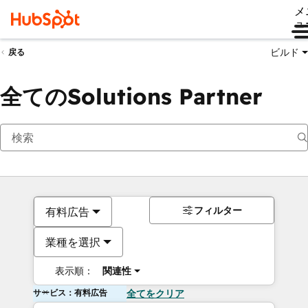
メ
ュ
ビルド
戻る
全てのSolutions Partner
フィルター
有料広告
業種を選択
表示順：
関連性
サービス：有料広告
全てをクリア