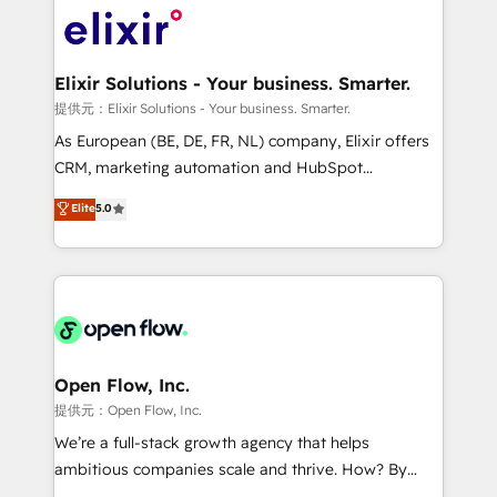
HIPAA-aware; CASL-compliant; GDPR-ready
Design, Migrations + Integrations. Mole Street’s
implementations where required 💡 Why 500+
mission is empowering others to realize their
Clients Choose Us: Elite Partner; technical, fast, and
greatness, which is achieved through creating
Elixir Solutions - Your business. Smarter.
built to scale.
absolute clarity, derived from a well-defined
提供元：Elixir Solutions - Your business. Smarter.
strategy, executed well, and reported on with clear
As European (BE, DE, FR, NL) company, Elixir offers
results. The culture is driven by core values; Joy, Grit,
CRM, marketing automation and HubSpot
Accountability, Curiosity, Authenticity, Growth
integration products and services to mid-market
Elite
5.0
Mindedness, and Clarity. We are driven to win for the
and enterprise customers. We ensure that your sales,
collective good of the company and its clientele, and
service and marketing department operates in the
dedicated to breaking the mold from the agency of
most effective way, while at the same time
the past into the consultancy of the future. Great
leveraging your commercial data for a fully
things are happening.
integrated buyers journey. Elixir is located in
Brussels, Munich "München", Cologne "Köln", Paris
and Amsterdam. Elixir is a first mover and leader
Open Flow, Inc.
when it comes to HubSpot sales and service
提供元：Open Flow, Inc.
implementations, highly renowned for our business
We’re a full-stack growth agency that helps
acumen, process (re-)design experience and a
ambitious companies scale and thrive. How? By
massive amount of success stories in this area. We
upgrading and streamlining every single revenue-