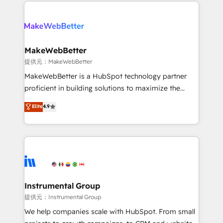
only firm in the world to hold Elite Partner
there’s a good chance one of our globally integrated
Accreditations with both HubSpot and Clay, our
teams has worked with clients just like you Let’s
clients gain a unique advantage in CRM architecture,
explore whether S2 is the partner you’ve been
pipeline generation, data intelligence, and go-to-
looking for...and get your next big initiative moving!
market execution. Why B2B Businesses Choose RP: -
MakeWebBetter
Secure: Soc2 compliant 🛡️ - Pricing: Implementations
提供元：MakeWebBetter
starting at $1,5k 💵 - Speed: Launch in 14 days ⚡ -
MakeWebBetter is a HubSpot technology partner
Global: 75+ RPers across five continents 🌐 - Scale:
proficient in building solutions to maximize the
Largest organically grown & fastest tiering Elite
operational efficiency of HubSpot. The fastest-
Elite
4.9
HubSpot Partner 🪴 - Sales Hub: More
growing tech-enabler & facilitator, MakeWebBetter,
implementations than any other Partner 💻 -
hands you the blend of HubSpot expertise &
Migrations: We convert Salesforce addicts to
eminent solutions & integrations. Trust us to
HubSpot evangelists 🧡 Don't hire a marketing
streamline your HubSpot experience. 🚀HubSpot
agency for an Ops problem. Don't hire a technical
Elite Partners with 10+ years of HubSpot experience
agency for a growth problem. Hire a partner built to
🤝HubSpot Premier Integration partner 🤝Google
solve both.
Premier Partner 2023 🌟5 HubSpot Accreditations 🌟
Instrumental Group
Won HubSpot Theme Challenge 2021 🌟INBOUND’19
提供元：Instrumental Group
HubSpot Rising Star Why us? Harnessing the full
We help companies scale with HubSpot. From small
potential of the powerful HubSpot CRM. ✔️A team of