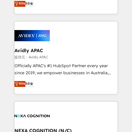
Elite
5.0
integrate HubSpot with complex solutions like SAP,
generating aspect of your business. We’re proud
MicroSoft, custom solutions,... Our company also has
HubSpot Elite Solutions Partners and devout CRM
strong experience with HubSpot CRM extension,
nerds who can harness HubSpot’s custom digital
mobile apps for Field Service Management and
tools to improve each touchpoint of your customer
Retail execution, CPQ, customer portals and
experience. Working hand-in-hand with your team,
HubSpot CMS developments. And we're champions
we’ll assemble a RevOps machine that drives more
when it comes to complex data migrations.
traffic, generates better leads and crushes your
Avidly APAC
revenue goals. We've worked with thousands of
提供元：Avidly APAC
HubSpot customers and we'd love to work with you
Officially APAC's #1 HubSpot Partner every year
too! Clients come to us for: Advanced CRM solutions
since 2019, we empower businesses in Australia,
System Integrations both Custom and Native to
New Zealand, and globally to realise their full
Elite
5.0
HubSpot Data System Migrations between systems
potential through enterprise HubSpot CRM
to HubSpot New lead generation strategies Time-
implementation. And we deliver best practice across
saving automations Fresh growth campaigns Robust
the whole HubSpot platform, covering marketing,
help desk Unified revenue operations Dynamic
sales, service, CMS and integrations. We work with
website development Award-winning creative
all businesses, from start-up to Enterprise, and have
design We live and breathe HubSpot and are ready
delivered the largest HubSpot implementations in
to take on real challenges!
the world. Our human approach to digital
NEXA COGNITION (N/C)