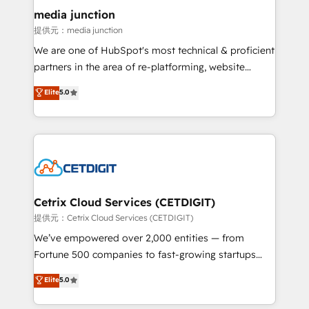
Mexico, USA, and Portugal—we've executed over a
media junction
hundred successful operations. Our approach,
提供元：media junction
rooted in RevOps principles, integrates analysis,
We are one of HubSpot's most technical & proficient
training, planning, and qualification. Leveraging
partners in the area of re-platforming, website
technology, data analytics, CRM optimization, and
design & development. We specialize in multi-hub
Elite
5.0
inbound marketing tactics, we focus on
implementations for mid-market & enterprise
understanding, nurturing, and converting leads.
companies. We are woman-owned, powered by
Partner with us to unlock your business's full
coffee, and we ❤️ dogs. We produce award-winning
potential and achieve sustained growth in today's
work for our clients. 🏆2023 Technical Expertise
competitive market.
Impact Award 🏆2022 Technical Expertise Impact
Award 🏆2022 Platform Migration Excellence Impact
Award 🏆2020 Elite Solutions Partner 🏆2019
Cetrix Cloud Services (CETDIGIT)
Integrations HubSpot Impact Award 🏆2019
提供元：Cetrix Cloud Services (CETDIGIT)
Marketing Enablement HubSpot Impact Award 🏆
We’ve empowered over 2,000 entities — from
2018 Website Design HubSpot Impact Award 🏆2017
Fortune 500 companies to fast-growing startups
Website Design HubSpot Impact Award 🏆2016
and nonprofits — to streamline operations, scale
Elite
5.0
Growth-Driven Design Agency of the Year 🏆2016
revenue, and unlock the full potential of HubSpot.
Sales Enablement HubSpot Impact Award 🏆2015
With deep technical and industry expertise, we fuse