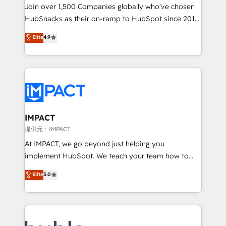
people, exciting ideas and can-do mentality, we
Join over 1,500 Companies globally who've chosen
ensure revenue growth on a daily basis. So tell us
HubSnacks as their on-ramp to HubSpot since 2014
your challenge; our passionate and growth driven
Simple pay-as-you-go plans that accelerate value...
Elite
4.9
team of 100+ experts is ready for you! Driving digital
1️⃣ Set Up | Onboarding New or Check-fixing existing
growth | www.brightdigital.com
HubSpot portals 2️⃣ Scale Up | 100% HubSpot Task
Execution... Global 24/7 ... All Experts 3️⃣ Integrate |
your entire Tech Stack with Custom Integrations
Slash months from your API Integration project... ⬅️
Click "Contact Business" ⬅️ to access 150+ Kickstart
Integration templates that put HubSpot in the center
IMPACT
of your tech stack, syncing... 🛍️ Shopify or
提供元：IMPACT
WooCommerce 💲 Stripe or Paypal 💰 Sage or
At IMPACT, we go beyond just helping you
Netsuite 🤖 Google or Microsoft ✍️ DocuSign or
implement HubSpot. We teach your team how to
PandaDoc 🌐 Avalara or Quaderno HubSnacks holds
master it. As the creators of the Endless Customers
Elite
5.0
the rare Advanced "Custom Integrations"
System™ (the next evolution of They Ask, You
Accreditation, securely sync data across... 🔄 any
Answer), we’re the only HubSpot partner built
apps, in any direction. Stuck on your old CRM..?
entirely around coaching and training. That means
Migrate | seamlessly off your old CRM onto a clean
we don’t do the work for you; we help you build the
new HubSpot portal with Advanced Website and