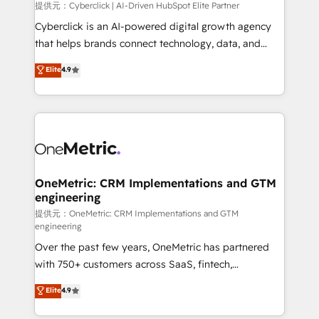
提供元：Cyberclick | AI-Driven HubSpot Elite Partner
Cyberclick is an AI-powered digital growth agency
that helps brands connect technology, data, and
creativity to achieve measurable results. Founded in
Elite
4.9
Barcelona and operating across Spain, LATAM, and
the UK, we support global companies in building
smarter marketing, sales, and customer success
strategies. As the only HubSpot Elite Partner in
Iberia (Spain & Portugal), we combine human insight
with intelligent automation to drive sustainable
growth. Our multidisciplinary team designs solutions
OneMetric: CRM Implementations and GTM
engineering
that simplify complexity, boost performance, and
turn innovation into real impact. 🌍 Highlights •
提供元：OneMetric: CRM Implementations and GTM
engineering
HubSpot Partner since 2012 • 2022 EMEA Impact
Over the past few years, OneMetric has partnered
Award: Best Integration • 150+ successful HubSpot
with 750+ customers across SaaS, fintech,
projects • Clients in 30+ industries • Proprietary
healthcare, real estate, and other industries. With
technology for integrations • Multilingual team:
Elite
4.9
150+ HubSpot-certified experts, we deliver scalable
English, Spanish, Portuguese & Italian 👉 Grow
solutions to complex GTM and RevOps challenges.
smarter with AI and HubSpot.