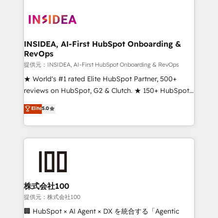
INSIDEA, AI-First HubSpot Onboarding &
RevOps
提供元：INSIDEA, AI-First HubSpot Onboarding & RevOps
★ World's #1 rated Elite HubSpot Partner, 500+
reviews on HubSpot, G2 & Clutch. ★ 150+ HubSpot
Certified Experts & Trainers across the team ★
Elite
5.0
1,500+ implementations across five continents ★ AI-
First, RevOps-led, Onboarding obsessed ★
Company of the Year 2024/25 INSIDEA helps
growing companies turn HubSpot into a revenue
engine. We onboard your team, migrate your data,
and build AI-powered workflows that drive adoption
from week one, in your time zone. What we do ➤
株式会社100
Onboarding: Live in weeks, with workflows built
提供元：株式会社100
around your business, not a template. ➤ Migration:
🏢 HubSpot × AI Agent × DX を統合する「Agentic