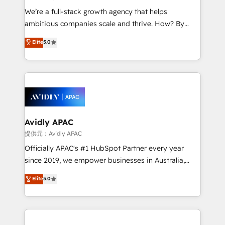
implementations, highly renowned for our business
We’re a full-stack growth agency that helps
acumen, process (re-)design experience and a
ambitious companies scale and thrive. How? By
massive amount of success stories in this area. We
upgrading and streamlining every single revenue-
Elite
5.0
integrate HubSpot with complex solutions like SAP,
generating aspect of your business. We’re proud
MicroSoft, custom solutions,... Our company also has
HubSpot Elite Solutions Partners and devout CRM
strong experience with HubSpot CRM extension,
nerds who can harness HubSpot’s custom digital
mobile apps for Field Service Management and
tools to improve each touchpoint of your customer
Retail execution, CPQ, customer portals and
experience. Working hand-in-hand with your team,
HubSpot CMS developments. And we're champions
we’ll assemble a RevOps machine that drives more
when it comes to complex data migrations.
traffic, generates better leads and crushes your
Avidly APAC
revenue goals. We've worked with thousands of
提供元：Avidly APAC
HubSpot customers and we'd love to work with you
Officially APAC's #1 HubSpot Partner every year
too! Clients come to us for: Advanced CRM solutions
since 2019, we empower businesses in Australia,
System Integrations both Custom and Native to
New Zealand, and globally to realise their full
Elite
5.0
HubSpot Data System Migrations between systems
potential through enterprise HubSpot CRM
to HubSpot New lead generation strategies Time-
implementation. And we deliver best practice across
saving automations Fresh growth campaigns Robust
the whole HubSpot platform, covering marketing,
help desk Unified revenue operations Dynamic
sales, service, CMS and integrations. We work with