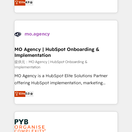
Elite
4.9
to your needs and sales objectives. With 125+
migrate, replatform, and scale smarter. We specialize
certifications, we are part of the most certified
in high-impact CRM and CMS migrations and
Canadian agencies, and we both hold Onboarding
onboarding from platforms like Salesforce, NetSuite,
Accreditations. Based in Canada (coast to coast), our
Zoho, Pardot, Marketo, Microsoft Dynamics, Wix,
services are offered in both English & French.
WordPress and legacy CRMs, turning fragmented
systems into unified, growth-ready HubSpot
architectures that accelerate revenue operations and
MO Agency | HubSpot Onboarding &
Implementation
performance. - Multi-object CRM migration, cleanup,
and implementation. - Pre-built and custom
提供元：MO Agency | HubSpot Onboarding &
Implementation
integrations across your full tech stack. - Custom
MO Agency is a HubSpot Elite Solutions Partner
object setup, CMS builds, and full-funnel automation.
offering HubSpot implementation, marketing
- Dashboards, lifecycle campaigns, and lead
automation, CRM and RevOps consulting, B2B SEO,
nurturing sequences. - Cross-hub setup across
Elite
5.0
paid media, content marketing, AEO and GEO (AI
Marketing, Sales, Operations, and Service Hubs. -
search optimisation), and HubSpot Content Hub and
Ongoing optimization, managed support, and
WordPress development. We work with enterprise
scalable retainers. Let’s make HubSpot your most
and growth-led companies across technology,
powerful growth engine. Built to convert, scale, and
professional services, financial services and
drive results.