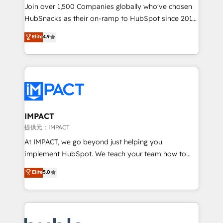
people, exciting ideas and can-do mentality, we
Join over 1,500 Companies globally who've chosen
ensure revenue growth on a daily basis. So tell us
HubSnacks as their on-ramp to HubSpot since 2014
your challenge; our passionate and growth driven
Simple pay-as-you-go plans that accelerate value...
Elite
4.9
team of 100+ experts is ready for you! Driving digital
1️⃣ Set Up | Onboarding New or Check-fixing existing
growth | www.brightdigital.com
HubSpot portals 2️⃣ Scale Up | 100% HubSpot Task
Execution... Global 24/7 ... All Experts 3️⃣ Integrate |
your entire Tech Stack with Custom Integrations
Slash months from your API Integration project... ⬅️
Click "Contact Business" ⬅️ to access 150+ Kickstart
Integration templates that put HubSpot in the center
IMPACT
of your tech stack, syncing... 🛍️ Shopify or
提供元：IMPACT
WooCommerce 💲 Stripe or Paypal 💰 Sage or
At IMPACT, we go beyond just helping you
Netsuite 🤖 Google or Microsoft ✍️ DocuSign or
implement HubSpot. We teach your team how to
PandaDoc 🌐 Avalara or Quaderno HubSnacks holds
master it. As the creators of the Endless Customers
Elite
5.0
the rare Advanced "Custom Integrations"
System™ (the next evolution of They Ask, You
Accreditation, securely sync data across... 🔄 any
Answer), we’re the only HubSpot partner built
apps, in any direction. Stuck on your old CRM..?
entirely around coaching and training. That means
Migrate | seamlessly off your old CRM onto a clean
we don’t do the work for you; we help you build the
new HubSpot portal with Advanced Website and