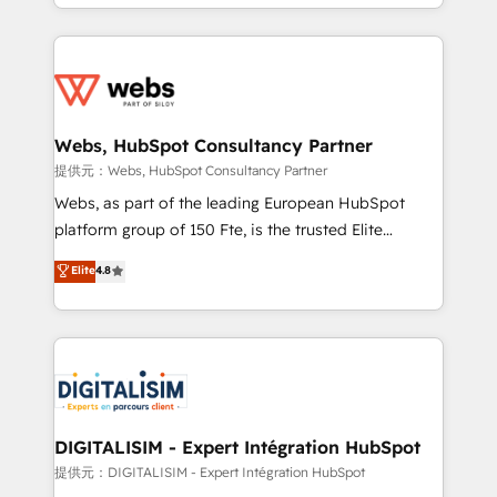
solve all your HubSpot challenges and improve user
sales, and service hubs • Built-in flexibility for
adoption, sales process and marketing results.
startups to global brands
Services 📚 Onboarding your team to HubSpot for
the first time 🔧 Designing and optimising your
HubSpot set-up for better results 🌐 Website design
and build using HubSpot 🔌 Integrating HubSpot
Webs, HubSpot Consultancy Partner
with other systems 🎓 Training your teams to be
提供元：Webs, HubSpot Consultancy Partner
HubSpot pros 📊 Lead generation services using
Webs, as part of the leading European HubSpot
HubSpot Why us? - SIX HubSpot Accreditations -
platform group of 150 Fte, is the trusted Elite
awarded by HubSpot after a rigorous process for
HubSpot CRM Partner offering you a roadmap on
Elite
4.8
CRM, Solutions Architecture, Onboarding , Data
maximizing EBITDA and achieving Commercial
Migration, Custom Integration & Platform
Excellence. With our targeted processes, we
Enablement -Onboarded over 500 businesses to
strengthen your digital transformation and minimize
HubSpot -Top 1% of partners worldwide -In-house
costs. As HubSpot's Advanced Accredited CRM
team of 25+ experts Contact us today to help you
Implementation partner, we provide expertise to
get more from your investment in HubSpot.
drive your business forward. Since 2015 we are fully
www.bbdboom.com
dedicated to HubSpot and with an experienced
DIGITALISIM - Expert Intégration HubSpot
team (50+), we work with reputable companies in
提供元：DIGITALISIM - Expert Intégration HubSpot
B2B sectors such as manufacturing, SaaS and