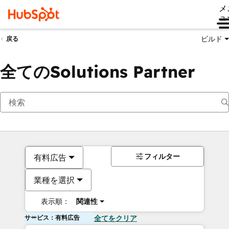
メ
ュ
ビルド
戻る
全てのSolutions Partner
フィルター
有料広告
業種を選択
表示順：
関連性
サービス：有料広告
全てをクリア