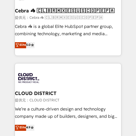
generating 7-digit MRR from inbound campaigns ✨
CS: 245% organic growth & +751% new visitors for a
Cebra 🦓 🇨🇱🇧🇷🇲🇽🇪🇸🇺🇸🇨🇴🇵🇪🇵🇦
full-funnel HubSpot project ✨ CS: 415% conversion
提供元：Cebra 🦓 🇨🇱🇧🇷🇲🇽🇪🇸🇺🇸🇨🇴🇵🇪🇵🇦
boost with a new HubSpot site Recognized leaders:
Cebra 🦓 is a global Elite HubSpot partner group,
🏆 HubSpot Platform Migration Impact Award 🏆
combining technology, marketing and media
Clutch HubSpot Global Leader 🏆 Finalist: HubSpot
expertise across Latin America and Southern
Elite
5.0
Inbound Campaign of the Year 🏆 Gold AVA Digital
Europe, with teams across 7 countries. Born in Chile,
Award for Best Website 🌟 Accreditations: CRM
we combine local insight with international reach to
Implementation, HubSpot Content Experience, CRM
help businesses grow through technology, creativity,
Data Migration & Custom Integration
AI and strategy. For over 12 years, we’ve delivered
500+ HubSpot implementations, building end-to-
end solutions that integrate CRM, AI automation,
inbound and loop marketing, content, and digital
CLOUD DISTRICT
creativity. Our multicultural team works in Spanish,
提供元：CLOUD DISTRICT
Portuguese, and English to design scalable strategies
We’re a culture-driven design and technology
that drive measurable growth. 🌎 Highlights: • 10+
company made up of builders, designers, and big
years as a HubSpot partner. • 2023 Impact Awards:
thinkers. We blend strategy, design, and
Elite
4.9
Platform Migration Excellence. • Top 3 Partner of the
development—always fueled by curiosity—to turn
Year LATAM 2022, 2023, 2024, 2025. • Partner of the