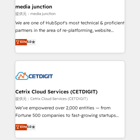
Mexico, USA, and Portugal—we've executed over a
media junction
hundred successful operations. Our approach,
提供元：media junction
rooted in RevOps principles, integrates analysis,
We are one of HubSpot's most technical & proficient
training, planning, and qualification. Leveraging
partners in the area of re-platforming, website
technology, data analytics, CRM optimization, and
design & development. We specialize in multi-hub
Elite
5.0
inbound marketing tactics, we focus on
implementations for mid-market & enterprise
understanding, nurturing, and converting leads.
companies. We are woman-owned, powered by
Partner with us to unlock your business's full
coffee, and we ❤️ dogs. We produce award-winning
potential and achieve sustained growth in today's
work for our clients. 🏆2023 Technical Expertise
competitive market.
Impact Award 🏆2022 Technical Expertise Impact
Award 🏆2022 Platform Migration Excellence Impact
Award 🏆2020 Elite Solutions Partner 🏆2019
Cetrix Cloud Services (CETDIGIT)
Integrations HubSpot Impact Award 🏆2019
提供元：Cetrix Cloud Services (CETDIGIT)
Marketing Enablement HubSpot Impact Award 🏆
We’ve empowered over 2,000 entities — from
2018 Website Design HubSpot Impact Award 🏆2017
Fortune 500 companies to fast-growing startups
Website Design HubSpot Impact Award 🏆2016
and nonprofits — to streamline operations, scale
Elite
5.0
Growth-Driven Design Agency of the Year 🏆2016
revenue, and unlock the full potential of HubSpot.
Sales Enablement HubSpot Impact Award 🏆2015
With deep technical and industry expertise, we fuse