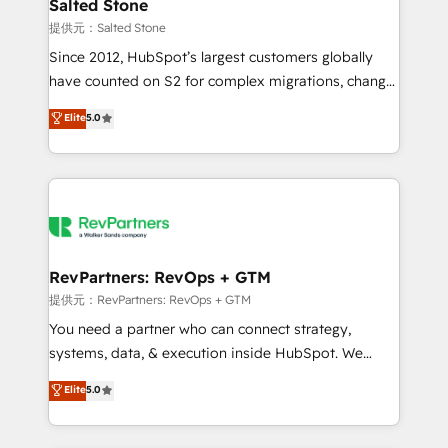
we turn complexity into clarity, human at global
Salted Stone
scale. 🏆 HubSpot’s CEO called us “the partner of the
提供元：Salted Stone
future.” Others agree it is proof of trust built through
Since 2012, HubSpot’s largest customers globally
measurable impact.
have counted on S2 for complex migrations, change
management, systems integration, and creative
Elite
5.0
solutions that deliver measurable impact and
transform brand experiences As one of the few full-
service creative agencies in the HubSpot
ecosystem, we blend strategy, technology, & award-
winning design to build scalable, globally
regionalized HubSpot websites, integrated
marketing campaigns, & RevOps frameworks that
RevPartners: RevOps + GTM
fuel long-term success We connect the entire
提供元：RevPartners: RevOps + GTM
customer lifecycle through seamless integrations,
You need a partner who can connect strategy,
ensure long-term adoption with change-
systems, data, & execution inside HubSpot. We
management programs, and align marketing, sales,
bridge the gap where most agencies fall short by
Elite
5.0
and service to drive sustainable growth With 6 key
combining GTM strategy with technical execution to
HubSpot accreditations and experience across
solve the right problem with the right solution. As the
hundreds of organizations in dozens of industries,