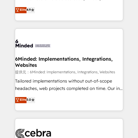
healthcare, real estate, and other industries. With
Elite
4.9
150+ HubSpot-certified experts, we deliver scalable
solutions to complex GTM and RevOps challenges.
Our Expertise 🔹 Onboarding & Implementation:
Accredited HubSpot Partner, ensuring smooth setup
tailored to your GTM motion. 🔹 Migrations:
Accredited HubSpot Partner, ensuring migration
from other CRMs to HubSpot without data loss or
6Minded: Implementations, Integrations,
Websites
downtime. 🔹 RevOps Strategy: Align teams,
processes, and data to drive revenue efficiency. 🔹
提供元：6Minded: Implementations, Integrations, Websites
Integrations: Connect HubSpot with your tech stack
Tailored implementations without out-of-scope
for better adoption. 🔹 Custom Solutions: Build
headaches, web projects completed on time. Our in-
tailored apps, workflows, and configurations. We are
house team of certified CRM architects, experts,
Elite
5.0
SOC 2 Type II and ISO 27001 certified, reinforcing
developers, designers, and marketers handles all
our commitment to data security and compliance. At
aspects of your HubSpot. ✨ 400+ global clients ✨
OneMetric, we help revenue teams focus on the
100+ seamless migrations from 15+ different CRMs
OneMetric that matters most: revenue.
✨ 100,000+ hours in HubSpot projects, 75+ full Hub
implementations, and 5,000+ pages ✨ CS: Clients