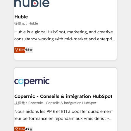
skills, processes, and internal team you need to
CRM Migrations using our in-house "HubScrub" Tool.
attract the right buyers, close deals faster, and grow
without outside dependencies. You’ll learn how to: •
Huble
Set up, audit, and organize your HubSpot portal •
提供元：Huble
Get your sales team fully using HubSpot • Track
Huble is a global HubSpot, marketing, and creative
pipeline and revenue across the entire buyer journey
consultancy working with mid-market and enterprise
• Build an in-house marketing team that drives
businesses. We go beyond implementation, shaping
Elite
4.9
growth • Create content and videos that attract
the strategy, processes, and teams that turn
buyers • Use AI to scale smarter Our coaching-led
HubSpot into a genuine growth engine. Named
approach works best for companies that are done
HubSpot's Global Partner of the Year in 2024,
with outsourcing and ready to build something that
consistently ranked among their top 5 partners
lasts. So if you're ready to become the most trusted
worldwide, and with over 15 years in the ecosystem,
voice in your market, let’s talk.
Huble has built a track record that speaks for itself.
One company, one operating model, delivering
Copernic - Conseils & intégration HubSpot
across offices and consulting teams in the UK, USA,
提供元：Copernic - Conseils & intégration HubSpot
Canada, Germany, France, Belgium, Singapore, and
Nous aidons les PME et ETI à booster durablement
South Africa. Certified compliant with ISO/IEC
leur performance en répondant aux vrais défis : •
27001:2022 and ISO 9001:2015 across all seven
Intégration de HubSpot avec d’autres outils (ERP,
Elite
4.9
international offices and 175+ employees.