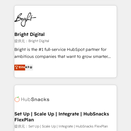
Growth-Driven Design Agency of the Year 🏆2015
automation, integration, and AI innovation to deliver
Became the 5th Agency to reach Diamond 🏆2014
lasting impact. We specialize in: • Turnkey and end-
HubSpot COS Performance Award 🏆2014 HubSpot
to-end HubSpot implementations • Onboarding for
COS Design Award 🏆2013 HubSpot Marketplace
Sales, Service, Marketing & Content Hubs • AI voice
Provider of the Year 🏆2011 Became a HubSpot
and chat agents, predictive automation, and smart
Bright Digital
Partner 📆Founded in 1997
workflows • Salesforce + HubSpot integration •
提供元：Bright Digital
RevOps and AI-driven sales enablement • Website
Bright is the #1 full-service HubSpot partner for
design and CMS development • ERP integration: SAP,
ambitious companies that want to grow smarter.
NetSuite, Microsoft Dynamics, … • Data cleansing
From HubSpot onboarding, to training, from
Elite
4.9
and CRM migration from any platform •
developing a new website to lead generation and
Client/member portals built on HubSpot • Custom
digital marketing; we do it all (and with great
and complex integrations: SAM.gov, GovWin,
results)! In short, our services include: - HubSpot
QuickBooks, PandaDoc, ClickUp, Shopify, Mapsly,
consultancy: onboarding, training, data migration -
WooCommerce, BuilderTrend, and more Experience
HubSpot development: websites, custom modules,
the difference — reach out to see how AI + HubSpot
integrations - Marketing & sales solutions: digital
can transform your business.
marketing, advertising, campaigns, content and
Set Up | Scale Up | Integrate | HubSnacks
FlexPlan
design We connect people, data and technology to
improve customer experiences. With our bright
提供元：Set Up | Scale Up | Integrate | HubSnacks FlexPlan