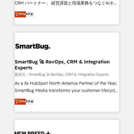
Move from any legacy CRM. Zero downtime, full data
CRM パートナー」 経営課題と現場業務をつなぐAIネイ
integrity. ➤ Implementation: Configure HubSpot to
ティブ・エージェンシーとして、HubSpot Eliteの実装
Elite
4.9
run your revenue process. Sales, marketing, and
力で顧客フロント業務を再設計します。 💡 100inc は何
service wired together. ➤ AI and Integrations: Layer
をする会社か？ HubSpotを共通基盤に、AIエージェン
Breeze AI, custom agents, and APIs to remove
トを組み込んだ顧客フロント業務（マーケティング・営
manual work. ➤ Ongoing Management: Monthly
業・CS）を組織全体で設計・実装する日本のAIネイテ
tune-ups, feature rollouts, adoption coaching. Buying
ィブ・エージェンシーです。事業部・グループ会社・部
HubSpot, switching to it, or reviving a stale portal?
門が分立する組織で、データと業務プロセスのサイロ化
We are built for the work.
を、CRMを軸とした全社共通基盤に再構築します。意
SmartBug 🚀 RevOps, CRM & Integration
Experts
思決定者・PMO・現場担当者に並走します。 1️⃣
HubSpot導入・活用支援 顧客データの一元化から、
提供元：SmartBug 🚀 RevOps, CRM & Integration Experts
GTMの見える化・自動化まで。全Hub統合運用、デー
As a 3x HubSpot North America Partner of the Year,
タ品質設計、グループ横断のCRM統合に対応します。
SmartBug Media transforms your customer lifecycle
2️⃣ AIエージェント組織構築 営業・マーケティング業務
into a revenue engine. Our unified ecosystem
Elite
5.0
の一部をAIが自律実行する組織への移行を設計・実装。
includes specialized divisions Globalia (AI &
Breeze・Claude等をHubSpotと連携させ、役割定義・
Software) and Point Success Media (Paid Media),
運用ルール・成果指標まで含めて設計します。 3️⃣ 全社
making this the official home for all three brands. 🔄
DX × AI推進のPMO伴走支援 複数部門をまたぐDX×AI変
Implementation & Integration - Seamless migrations
革を、構想から実装・定着までPMOとして主導。「設
and system integrations powered by Globalia’s