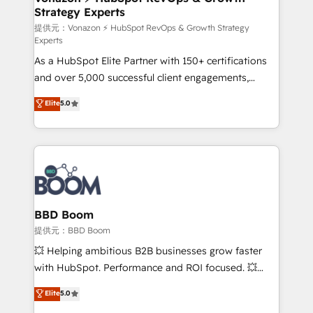
Strategy Experts
pour aligner les équipes marketing, commerciales et
support client (data migration, synchronisation API,
提供元：Vonazon ⚡ HubSpot RevOps & Growth Strategy
Experts
audit et maintenance) ➤ La création de sites internet
As a HubSpot Elite Partner with 150+ certifications
de conversion qui transforment les visiteurs en
and over 5,000 successful client engagements,
opportunités d'affaires ➤ La mise en place de
Vonazon turns marketing complexity into
stratégies d'acquisition marketing (SEO, SEA,
Elite
5.0
measurable, scalable growth. From onboarding to
inbound, automatisation marketing, ABM, IA,
enterprise-grade campaigns, our in-house team
emailing) Informations clés : - 10 ans d'expérience -
builds scalable strategies that drive long-term
100+ intégrations CRM HubSpot réussies - 40
revenue. ⚙️ HubSpot Integration & Optimization •
experts conseil - 150 certifications HubSpot
Seamless CRM, CMS, and automation setup •
cumulées
Complex platform migrations and data cleanups •
Custom APIs and third-party integrations 📈 End-to-
BBD Boom
End Revenue Acceleration • Lifecycle marketing and
提供元：BBD Boom
pipeline growth programs • Sales enablement tools
💥 Helping ambitious B2B businesses grow faster
and CRM optimization • Retention strategies with
with HubSpot. Performance and ROI focused. 💥
customer journey mapping 🏅 Elite-Level HubSpot
BBD Boom is the HubSpot partner that can help you
Elite
5.0
Execution • 750+ onboardings and 2,000+
to HubSpot Better. We work with your teams to
implementations • Deep expertise across marketing,