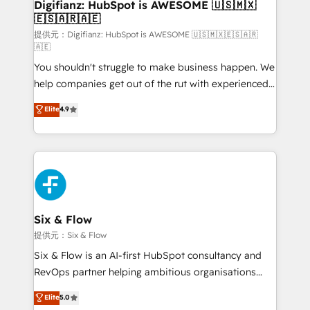
Transformation / Web Development • RevOps &
Digifianz: HubSpot is AWESOME 🇺🇸🇲🇽
🇪🇸🇦🇷🇦🇪
Sales Consulting • Marketing Automation What
makes us different? 🚀 Top 0.5% of global HubSpot
提供元：Digifianz: HubSpot is AWESOME 🇺🇸🇲🇽🇪🇸🇦🇷
🇦🇪
agencies ⚙️ The strongest technical ability and
You shouldn't struggle to make business happen. We
integration capabilities 💼 Consultative, long-term
help companies get out of the rut with experienced,
partners who will embed ourselves into your
process-oriented teams implementing HubSpot
business, processes and systems 🏢 We specialise in
Elite
4.9
Marketing, Sales, Service, CMS and Operations Hub,
working with mid-market and enterprise
so selling and actually engaging with your customers
organisations, global organisations and those with
feels easy and pain-free. We are a top ranked
complex use cases 🏆 CRM Implementation,
HubSpot Elite Partner, winner of Rookie of the Year
Platform Enablement, Custom Integration and
and Customer First Awards, 4.9/5 rating in HubSpot
Onboarding Accredited 🔐 ISO27001 & ISO9001
Reviews and 4.9/5 rating in Clutch Reviews. Digifianz
Certified
helps the following industries: logistics & 3PL, home
Six & Flow
improvement & construction, branding and
提供元：Six & Flow
commercialization, real estate, health, education,
Six & Flow is an AI-first HubSpot consultancy and
SaaS, Software Dev & IT and consulting, make the
RevOps partner helping ambitious organisations
most out of their HubSpot experience operating in
grow with clarity, confidence, and intelligence.
Elite
5.0
the United States, EU, UAE, Mexico and Latin
Operating across the UK, Netherlands, Ireland, and