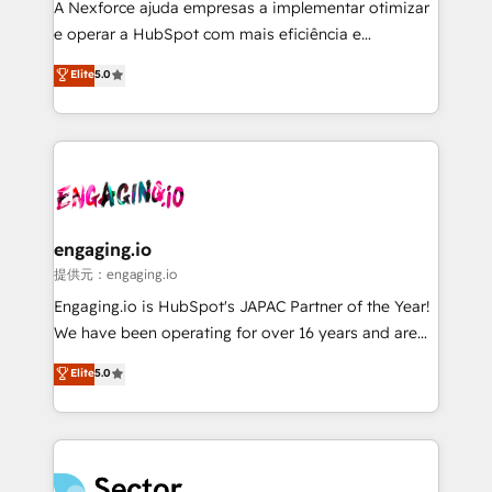
HubSpot with LinkedIn, WhatsApp, email, paid
A Nexforce ajuda empresas a implementar otimizar
media, and AI voice to drive pipeline. 🤖 AI Custom
e operar a HubSpot com mais eficiência e
Agent Development Deploy AI agents for
previsibilidade de receita. Combinamos Revenue
Elite
5.0
prospecting, follow-ups, service triage, and
Operations (RevOps) e Inteligência Artificial para
knowledge retrieval—built in HubSpot. ⚡ Fast-Track
estruturar processos integrar sistemas organizar
& Growth-Track Services Fast-Track: Rapid HubSpot
dados e automatizar operações. O objetivo é
onboarding in weeks Growth-Track: Unlock
transformar a HubSpot em um verdadeiro sistema
advanced optimization & adoption 📍 São Paulo, BR
operacional de receita conectando equipes
• Des Moines, IA • New York, NY
tecnologia e dados em uma operação integrada.
Também somos distribuidores oficiais da HubSpot
engaging.io
e de mais de 150 softwares globais permitindo
提供元：engaging.io
contratar e pagar a HubSpot em reais com nota
Engaging.io is HubSpot's JAPAC Partner of the Year!
fiscal no Brasil e gerar economia de até 50% na
We have been operating for over 16 years and are
contratação de softwares internacionais.
one of HubSpot's most experienced and technically
Elite
5.0
Oferecemos ainda agentes de IA especializados em
capable Agency Partners globally. We specialise in
HubSpot que automatizam tarefas executam rotinas
complex CRM migrations, implementations,
no CRM e mantêm os dados organizados, como um
integrations, custom CMS portal development,
especialista operando a plataforma 24/7. Hoje 300+
design & UX for mid to large to multi national
empresas em 13 países utilizam a Nexforce. Somos
businesses. Our teams are based in North America