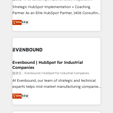
companies that divide their offer into 4
Strategic HubSpot Implementation + Coaching
Competence Centers: Smart Manufacturing,
Partner As an Elite HubSpot Partner, 1406 Consulting
Customer First, Enabling Technologies & Security.
helps mid-market revenue teams transform how
Elite
5.0
The synergies generated by these integrations,
they sell, market, and serve. We don't just build your
together with the combination of talents, skills,
HubSpot—we teach your team to own it, then stay
solutions and services, have allowed the group to
to help you keep winning. What We Do ⚙️ CRM
build an unrivaled offering portfolio on the market
Implementations across Marketing, Sales, Service,
to accompany companies on their digital
Data & Content 📈 Sales & Marketing Alignment +
transformation journey.
Revenue Team Enablement 🤖 Breeze AI & Custom
Agent Creation 🔄 Custom Integrations & Data
Evenbound | HubSpot for Industrial
Companies
Migration Why 1406 We become part of your team.
Your team learns while we build. We fix what others
提供元：Evenbound | HubSpot for Industrial Companies
broke. Built for mid-market reality—practical
At Evenbound, our team of strategic and technical
solutions that work with your actual headcount and
experts helps mid-market manufacturing companies
constraints. By the Numbers 🏆 Top 1% of all
achieve real growth. We specialize in delivering
Elite
5.0
HubSpot partners 🔄 Top 5% globally in client
tailored solutions that drive results by leveraging
retention 📅 8+ years of consistent results since 2017
HubSpot’s platform and data to fuel success.
Who We Serve Revenue teams, marketing leaders,
Technical Solutions: - HubSpot Technical Consulting -