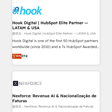
and sales ops at mid-market companies ready to
HubSpot CRM Implementation - HubSpot
move beyond spreadsheets into unified systems
Onboarding - Data Migration & Integrations -
that drive real business results.
Technical Audit & Optimization Strategic Solutions: -
Revenue Operations - Inbound Marketing -
Hook Digital | HubSpot Elite Partner —
LATAM & USA
Outbound Marketing - HubSpot CMS Website
Design & Development We empower our clients to
提供元：Hook Digital | HubSpot Elite Partner — LATAM & USA
reach their full potential by providing transparent,
Hook Digital is one of the first 50 HubSpot partners
relationship-driven support. With over 300 HubSpot
worldwide (since 2010) and a 7x HubSpot Awarded
certifications and accreditations, we deliver both the
Elite Partner. With 500+ projects across the U.S.,
Elite
4.9
technical know-how and strategic guidance you
Brazil, and LATAM, we combine global expertise with
need to succeed.
regional experience. Today, we are Brazil’s largest
HubSpot Elite Partner—trusted by companies across
the Americas to scale smarter. ⚙️ CRM
Implementation & Migration Onboarding across all
Hubs, plus migrations from Salesforce, Pipedrive, RD
Station, Freshdesk, Intercom, and more. Custom
Nexforce: Revenue AI & Nacionalização de
Faturas
objects, automations, and integrations built for
growth. 🚀 AI-Driven GTM Orchestration Unify
提供元：Nexforce: Revenue AI & Nacionalização de Faturas