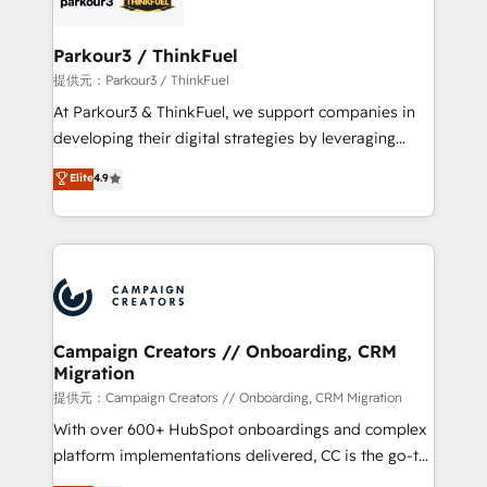
automation, and revenue intelligence to help
companies scale faster and smarter. 🔹 BOOMS:
Parkour3 / ThinkFuel
Demand generation for all your buyers With BOOMS,
提供元：Parkour3 / ThinkFuel
you invest in 100% of your buyers, accelerating your
At Parkour3 & ThinkFuel, we support companies in
growth and positioning yourself as an undisputed
developing their digital strategies by leveraging
leader. 🔹 BOOST: Optimize your digital
technologies and automating their marketing and
Elite
4.9
transformation process A methodology designed to
sales processes to generate growth. Our offer spans
implement HubSpot effectively and optimize your
from Strategy to Operations. We specialize in CRM
digital processes. 🔹 Trusted by Industry Leaders
onboarding and implementation, web design, sales
With an average rating of 4.9/5 and a proven track
& marketing automation, and digital marketing. With
record of business transformation, our growth-first
extensive experience working with tech companies
approach has helped brands dominate their
and manufacturers since 2002, we are committed to
markets.
empowering our clients and developing their
Campaign Creators // Onboarding, CRM
Migration
autonomy. Get to grips with HubSpot through
guided implementation and seamless integration of
提供元：Campaign Creators // Onboarding, CRM Migration
the CRM platform into your digital ecosystem. Would
With over 600+ HubSpot onboardings and complex
you like support in deploying your inbound
platform implementations delivered, CC is the go-to
marketing strategy? We'll provide support tailored
Elite Solutions Partner for businesses ready to