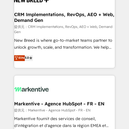
定の代行ではなく、設計の責任」を引き受け、部門横断
technical development team. - 19 HubSpot-certified
の統合・浸透・変革管理を実行します。 ▸ CMS戦略設
trainers to drive platform adoption. 📈 Revenue
CRM Implementations, RevOps, AEO + Web,
計・構築：リード獲得・CVR・SEOを前提にした情報設
Demand Gen
Generation - Full-funnel marketing and high-
計・導線設計・テンプレート設計をContent Hubで一体
performance advertising via Point Success Media. -
提供元：CRM Implementations, RevOps, AEO + Web, Demand
Gen
提供。 ▸ 既存CRM・MAからの移行支援：Salesforce・
Expert deployment of Breeze AI and custom agents
Marketo・Pardot等からの移行、カスタム設計、履歴
New Breed is where go-to-market teams partner to
to automate growth. 🏆 Elite Excellence - 8 platform
データ移行と活用設計まで。 ▸ AEO対応：ChatGPT・
unlock growth, scale, and transformation. We help
accreditations and deep HIPAA-compliance
Perplexity等のAI検索からの流入・引用を前提にコンテ
companies activate HubSpot’s AI-powered
expertise. - A team of 250+ experts dedicated to
Elite
5.0
ンツとサイト構造を最適化。 🏆 なぜ100incを選ぶの
customer platform and operationalize HubSpot’s
your resilient growth.
か？ ✓ HubSpot Eliteパートナー認定 ✓ HubSpotアワ
Loop Marketing framework through expert-led
ード受賞・HUGリーダー ✓ ISO27001:2022 /
services, smart agents, and purpose-built apps,
ISO9001:2015 取得 ✓ 400社以上の導入実績 ✓
tailored to your business. Together, we unlock
HubSpot大百科 出版 CRM・AI活用に関するご相談、現
results, fast. ⚙️CRM & RevOps: Align all Hubs to your
状整理の壁打ちなど、構想段階からお気軽にお問い合わ
buyer journey for clean data, scalability, & reporting.
せください。
🎯Demand Gen & ABM: Drive pipeline with inbound,
Markentive - Agence HubSpot - FR - EN
ABM, AEO, SEO, & paid media. 👩‍💻Web Design:
提供元：Markentive - Agence HubSpot - FR - EN
Build high-performing websites with UX, messaging,
Markentive fournit des services de conseil,
& conversion strategy that drive results. 🤖AI
d'intégration et d'agence dans la région EMEA et