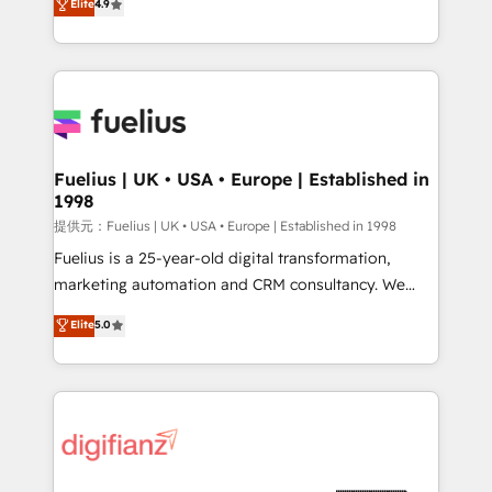
Elite
4.9
implement the platform into complex business
𝗯𝘂𝘀𝗶𝗻𝗲𝘀𝘀' button to get in touch (𝘸𝘦'𝘳𝘦 𝘴𝘶𝘱𝘦𝘳
environments, optimise what you've got and make
𝘳𝘦𝘴𝘱𝘰𝘯𝘴𝘪𝘷𝘦)
sure you can actually use it, build your website in
HubSpot or create an inbound marketing strategy
for you and execute it on HubSpot. We are on the
G-Cloud 14 CCS (Crown Commercial Service)
framework, meaning we've been accredited by
Fuelius | UK • USA • Europe | Established in
1998
HubSpot and vetted by the CCS, which means we
can support public sector companies as well the
提供元：Fuelius | UK • USA • Europe | Established in 1998
other ones listed in our profile. Our services: -
Fuelius is a 25-year-old digital transformation,
HubSpot implementation - HubSpot CMS website
marketing automation and CRM consultancy. We
build We can do lots of things. But everything we do
enable mid-market and enterprise clients to
Elite
5.0
is there for you to: - Grow revenue, and run your
maximise their return from digital and fuel their
business more efficiently - Build stronger
growth. We modernise platforms, streamline
relationships with customers - Make better
operations that are causing inefficiencies, improve
decisions with data - Find a new voice and reach
customer experiences, integrate systems, and
more people - Get the most out of your HubSpot
supercharge revenue operations Key services: • CRM
investment
Implementation • Systems Integration • Digital