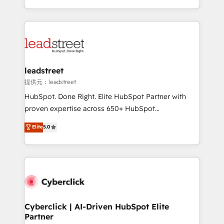
America. From casual user to super fan: make
Canada, we’ve delivered thousands of successful
HubSpot an experience you LOVE!
HubSpot projects for mid-market and enterprise
clients worldwide, with over 10 years experience. We
combine HubSpot, data, and AI to design connected
go-to-market systems that align people, process,
and technology for predictable, scalable revenue
leadstreet
growth. Our expertise spans RevOps, CRM and data
提供元：leadstreet
architecture, AI enablement, and strategic marketing,
HubSpot. Done Right. Elite HubSpot Partner with
delivered through our proprietary FLAIR framework
proven expertise across 650+ HubSpot
for responsible AI adoption. As a HubSpot Elite
implementations. With 12+ years of HubSpot
Elite
5.0
Partner and ISO 27001:2022 certified consultancy,
experience, we help you use the HubSpot platform
we blend strategy, creativity, and technology to help
to its fullest capacity, improve your current HubSpot
organisations scale smarter and grow stronger.
website, or build your new one.
Cyberclick | AI-Driven HubSpot Elite
Partner