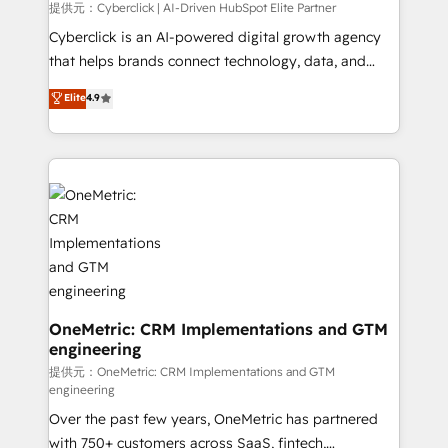
提供元：Cyberclick | AI-Driven HubSpot Elite Partner
Cyberclick is an AI-powered digital growth agency
that helps brands connect technology, data, and
creativity to achieve measurable results. Founded in
Elite
4.9
Barcelona and operating across Spain, LATAM, and
the UK, we support global companies in building
smarter marketing, sales, and customer success
strategies. As the only HubSpot Elite Partner in
Iberia (Spain & Portugal), we combine human insight
with intelligent automation to drive sustainable
growth. Our multidisciplinary team designs solutions
that simplify complexity, boost performance, and
turn innovation into real impact. 🌍 Highlights •
HubSpot Partner since 2012 • 2022 EMEA Impact
OneMetric: CRM Implementations and GTM
engineering
Award: Best Integration • 150+ successful HubSpot
projects • Clients in 30+ industries • Proprietary
提供元：OneMetric: CRM Implementations and GTM
engineering
technology for integrations • Multilingual team:
Over the past few years, OneMetric has partnered
English, Spanish, Portuguese & Italian 👉 Grow
with 750+ customers across SaaS, fintech,
smarter with AI and HubSpot.