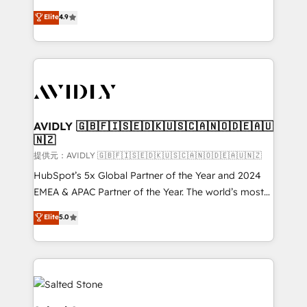
Strategy: Activate Breeze Agents, configure HubSpot
North America. Avec plus de 115 experts en
Elite
4.9
AI, & maximize AEO with tailored AI services. 🧩
marketing automation, Growth, Revops, CRM et
Integrations: Extend HubSpot with custom
webdesign. Markentive is both a consulting firm, a
integrations, hosting, & maintenance.
digital agency and an integrator. With over 115
experts in marketing automation, growth, revops,
CRM and webdesign (We focus on EMEA - USA
customers).
AVIDLY 🇬🇧🇫🇮🇸🇪🇩🇰🇺🇸🇨🇦🇳🇴🇩🇪🇦🇺
🇳🇿
提供元：AVIDLY 🇬🇧🇫🇮🇸🇪🇩🇰🇺🇸🇨🇦🇳🇴🇩🇪🇦🇺🇳🇿
HubSpot’s 5x Global Partner of the Year and 2024
EMEA & APAC Partner of the Year. The world’s most
experienced and fully accredited HubSpot Solutions
Elite
5.0
Partner. 🚀 With 2,750+ HubSpot projects delivered
and 370+ specialists across EMEA, APAC and NAM,
we de-risk complex CRM programmes and
accelerate ROI across every HubSpot Hub. 🧭 From
multi-region migrations to AI-powered automation,