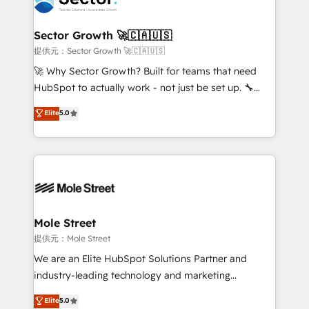
a maior parceira da HubSpot na América Latina e
and APAC. We are HubSpot's top-ranked Advanced
líder no ranking global de sucesso do cliente da
Implementation Certified Partner and we contribute
Sector Growth 🚀🇨🇦🇺🇸
HubSpot.
to their advisory council. We strive to do 'good work
提供元：Sector Growth 🚀🇨🇦🇺🇸
with good people' and have worked with incredible
🚀 Why Sector Growth? Built for teams that need
brands. You can see some of them on our website,
HubSpot to actually work - not just be set up. 🔧
along with plenty of case studies.
HubSpot Experts: Onboarding, migrations,
Elite
5.0
automation, and training built for adoption. ⚡ Highly
Technical Execution: ERP, EMR and Custom
Integrations; complex builds delivered in weeks, not
months. 🤖 AI Consulting & Agents: AI-powered
workflows; automation agents; process optimization
inside HubSpot. 🏆 Industry Experience: 🏥
Healthcare: HIPAA implementations; secure data
Mole Street
workflows 💼 Financial Services: compliant
提供元：Mole Street
workflows; audit-ready reporting ⚖️ Legal: client
We are an Elite HubSpot Solutions Partner and
intake; pipeline and document workflows 🛒 E-
industry-leading technology and marketing
Commerce: Shopify, WooCommerce; lifecycle and
consultancy. Our focus is on enterprise and mid-
Elite
5.0
revenue automation 🏢 Real Estate: deal pipelines;
market B2B companies globally that want a strategic