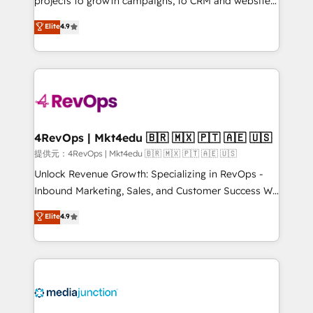
projects to growth campaigns, to CRM and websites.
HubSpot experts backed by over 10+ years of
Hire an agency that's experienced in every inch of
Elite
4.9
HubSpot experience ✔️Flexible pricing models —
HubSpot and willing to work hand-in-hand with your
Hourly-fee (assigned one Dedicated HubSpot
team to simplify the complex and build a better
Admin); Monthly-fee (HubSpot Admin + Project
experience for your team and customers.
Manager); and Fixed Project Cost (as per
requirement). ✔️Helped over 25,000+ customers so
far with our HubSpot solutions. ✔️Bespoke apps &
on-demand bundle services. Connect with us today!
4RevOps | Mkt4edu 🇧🇷 🇲🇽 🇵🇹 🇦🇪 🇺🇸
提供元：4RevOps | Mkt4edu 🇧🇷 🇲🇽 🇵🇹 🇦🇪 🇺🇸
Unlock Revenue Growth: Specializing in RevOps -
Inbound Marketing, Sales, and Customer Success We
specialize in driving revenue growth for companies
Elite
4.9
across industries through tailored marketing, sales,
and customer success strategies, utilizing RevOps
methodologies. As Latin America's largest HubSpot
partner and a global leader in education market, we
offer unparalleled insights. Operating in five
countries—Brazil, UAE (Abu Dhabi/Dubai/Sharjah),