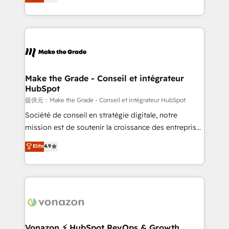
téléphonie, etc.) • Alignement des équipes grâce à un
outil et des données partagées • Amélioration de la
collecte et de l’analyse des données pour des
décisions éclairées • Optimisation de l’efficacité et
de la productivité des équipes Notre équipe de 30
consultants certifiés HubSpot aborde chaque projet
avec un engagement total, alignant processus
Make the Grade - Conseil et intégrateur
HubSpot
métiers et technologie, et guidant vos équipes à
travers le changement, tout en centrant vos objectifs
提供元：Make the Grade - Conseil et intégrateur HubSpot
d’entreprise. Grâce à une méthodologie éprouvée
Société de conseil en stratégie digitale, notre
auprès de plus de 400 clients, nous comprenons
mission est de soutenir la croissance des entreprises
rapidement vos enjeux et intégrons parfaitement
B2B à travers l’acquisition de nouveaux clients,
Elite
4.9
HubSpot dans votre organisation. Pour toute
l'intégration CRM et le développement des revenus
question technique ou besoin de structuration de
auprès de vos comptes existants. En France et à
votre projet HubSpot, contactez notre équipe pour
l'international, nous travaillons avec des ETI
un échange dédié.
ambitieuses, des grands groupes voulant aller au-
delà d’une simple transformation digitale et des
startups florissantes. Nos 3 grandes expertises sont :
➤ L’intégration de CRM et de méthodologie RevOps
Vonazon ⚡ HubSpot RevOps & Growth