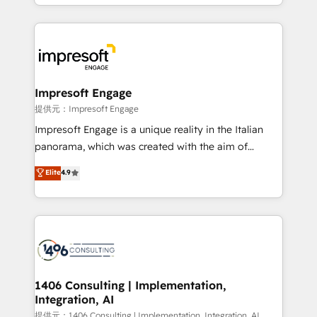
ideas, opportunities, and challenges into meaningful
Year 2024. • Organizer of Aliados.ai (AI, marketing &
experiences. To us, technology is more than just
tech global congress). 👉 Ready to scale your
code; it’s about creating things that are useful, cool,
business with HubSpot? Let Cebra’s experts help
and—most importantly—simple. That’s why we lean
you grow faster, smarter, and with impact.
into bold ideas and shape them into thoughtful
products and strategies that actually make a
Impresoft Engage
difference.
提供元：Impresoft Engage
Impresoft Engage is a unique reality in the Italian
panorama, which was created with the aim of
putting Customer Experience at the center by
Elite
4.9
creating digital environments capable of integrating
people, processes and data. We offer the best
digital solutions on the market, ranging from CRM
processes and technologies to digital strategy, from
marketing automation to online and offline sales
processes through Customer Service Management,
allowing companies to optimize processes and meet
1406 Consulting | Implementation,
Integration, AI
the needs of the customer. We are part of Impresoft
Group, a group of specialized and complementary
提供元：1406 Consulting | Implementation, Integration, AI