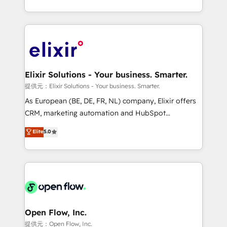
portfolio and lifecycle management 🏭
approach to execute their goals through creative
Manufacturing: ERP integrations; operational
applications of our solutions; Technical HubSpot
alignment 🛡️ Compliance & Data Considerations:
Consulting, Content Marketing, Growth-Driven
HIPAA-aware; CASL-compliant; GDPR-ready
Design, Migrations + Integrations. Mole Street’s
implementations where required 💡 Why 500+
mission is empowering others to realize their
Clients Choose Us: Elite Partner; technical, fast, and
greatness, which is achieved through creating
Elixir Solutions - Your business. Smarter.
built to scale.
absolute clarity, derived from a well-defined
提供元：Elixir Solutions - Your business. Smarter.
strategy, executed well, and reported on with clear
As European (BE, DE, FR, NL) company, Elixir offers
results. The culture is driven by core values; Joy, Grit,
CRM, marketing automation and HubSpot
Accountability, Curiosity, Authenticity, Growth
integration products and services to mid-market
Elite
5.0
Mindedness, and Clarity. We are driven to win for the
and enterprise customers. We ensure that your sales,
collective good of the company and its clientele, and
service and marketing department operates in the
dedicated to breaking the mold from the agency of
most effective way, while at the same time
the past into the consultancy of the future. Great
leveraging your commercial data for a fully
things are happening.
integrated buyers journey. Elixir is located in
Brussels, Munich "München", Cologne "Köln", Paris
and Amsterdam. Elixir is a first mover and leader
Open Flow, Inc.
when it comes to HubSpot sales and service
提供元：Open Flow, Inc.