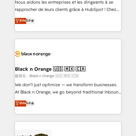
Nous aidons les entreprises et les dirigeants à se
business services. We prepare a customized
rapprocher de leurs clients grâce à HubSpot ! Chez
business case that demonstrates the value and
DIGITALISIM, nous avons l'intime conviction que la
Elite
5.0
impact of your digital transformation, including a
réussite des entreprises passe par l’innovation web,
detailed financial rationale with a focus on ROI and
le marketing digital, et la relation client ! C'est
TCO. As a trusted extension of your team, we
pourquoi, nos experts sont à la fois capables de
believe in the power of partnership. Together, we
gérer votre projet de création de site internet, votre
embark on a transformational journey that sets your
référencement, votre stratégie digitale et le pilotage
business up for long-term success. Unlock your
et l'intégration d'HubSpot ! Les grandes phases d'un
business. If not now, when?
projet HubSpot avec DIGITALISIM : 🧽 Nettoyage,
Black n Orange 🇺🇸 🇲🇽 🇨🇦
migration et intégration des bases de données. 🚀
提供元：Black n Orange 🇺🇸 🇲🇽 🇨🇦
Développement des interfaces avec vos logiciels
We don’t just optimize — we transform businesses.
métiers ⚙️ Configuration de la plateforme HubSpot
At Black n Orange, we go beyond traditional Inbound
📈 Configuration de rapports et tableaux de bord 🤝
Marketing with our exclusive methodologies:
Elite
5.0
Book Process & Guidelines utilisateurs 🎓
BOOMS and BOOST. Together, they form a powerful
Formations des utilisateurs
combination that has driven success for over 800
businesses worldwide. As Elite HubSpot Partners, we
specialize in crafting high-performance growth
strategies that integrate data-driven marketing,