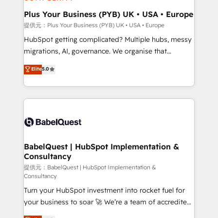
industrial sectors. Offices in Johannesburg, Cape
Town, Dubai & London. 500+ HubSpot CRM
Plus Your Business (PYB) UK • USA • Europe
implementations delivered. AI visibility coverage
提供元：Plus Your Business (PYB) UK • USA • Europe
across ChatGPT, Claude, Perplexity, Gemini and
HubSpot getting complicated? Multiple hubs, messy
Google AI Overviews. HubSpot Impact Award -
migrations, AI, governance. We organise that
Customer First HubSpot Impact Award - Integrations
complexity, so your team can put HubSpot to work...
Elite
5.0
Innovation HubSpot Impact Award - Platform
Welcome to our Profile! We help with: • CRM
Migration Excellence HubSpot Impact Award -
implementation, reports, workflows, and team
Platform Excellence 40+ full-time HubSpot
training • CRM migration from Salesforce, Pipedrive,
professionals. 100s of certifications and
Dynamics and others • Technical projects including
accreditations with HubSpot.
custom API integrations with ERP (and other
systems) • AI governance for HubSpot-centred
operations A little about us: • Boutique 'Elite' team of
BabelQuest | HubSpot Implementation &
Consultancy
12 • 150+ clients across Sales Hub, Marketing Hub,
Service Hub, Data Hub and CMS • ISO/IEC
提供元：BabelQuest | HubSpot Implementation &
Consultancy
27001:2022, ISO 9001:2015, and ISO 42001:2023
Turn your HubSpot investment into rocket fuel for
certified - the AI management standard • GuardHub:
your business to soar 🚀 We’re a team of accredited
our AI governance framework, built on ISO 42001
HubSpot experts ready to help you. We can
Ready for the next step? Click the 👈 '𝗖𝗼𝗻𝘁𝗮𝗰𝘁