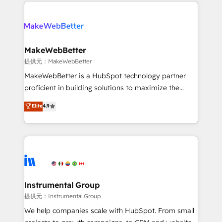
only firm in the world to hold Elite Partner
there’s a good chance one of our globally integrated
Accreditations with both HubSpot and Clay, our
teams has worked with clients just like you Let’s
clients gain a unique advantage in CRM architecture,
explore whether S2 is the partner you’ve been
pipeline generation, data intelligence, and go-to-
looking for...and get your next big initiative moving!
market execution. Why B2B Businesses Choose RP: -
MakeWebBetter
Secure: Soc2 compliant 🛡️ - Pricing: Implementations
提供元：MakeWebBetter
starting at $1,5k 💵 - Speed: Launch in 14 days ⚡ -
MakeWebBetter is a HubSpot technology partner
Global: 75+ RPers across five continents 🌐 - Scale:
proficient in building solutions to maximize the
Largest organically grown & fastest tiering Elite
operational efficiency of HubSpot. The fastest-
Elite
4.9
HubSpot Partner 🪴 - Sales Hub: More
growing tech-enabler & facilitator, MakeWebBetter,
implementations than any other Partner 💻 -
hands you the blend of HubSpot expertise &
Migrations: We convert Salesforce addicts to
eminent solutions & integrations. Trust us to
HubSpot evangelists 🧡 Don't hire a marketing
streamline your HubSpot experience. 🚀HubSpot
agency for an Ops problem. Don't hire a technical
Elite Partners with 10+ years of HubSpot experience
agency for a growth problem. Hire a partner built to
🤝HubSpot Premier Integration partner 🤝Google
solve both.
Premier Partner 2023 🌟5 HubSpot Accreditations 🌟
Instrumental Group
Won HubSpot Theme Challenge 2021 🌟INBOUND’19
提供元：Instrumental Group
HubSpot Rising Star Why us? Harnessing the full
We help companies scale with HubSpot. From small
potential of the powerful HubSpot CRM. ✔️A team of