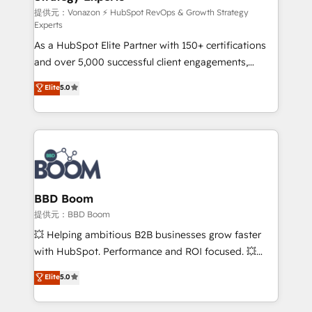
support client (data migration, synchronisation API,
提供元：Vonazon ⚡ HubSpot RevOps & Growth Strategy
Experts
audit et maintenance) ➤ La création de sites internet
As a HubSpot Elite Partner with 150+ certifications
de conversion qui transforment les visiteurs en
and over 5,000 successful client engagements,
opportunités d'affaires ➤ La mise en place de
Vonazon turns marketing complexity into
stratégies d'acquisition marketing (SEO, SEA,
Elite
5.0
measurable, scalable growth. From onboarding to
inbound, automatisation marketing, ABM, IA,
enterprise-grade campaigns, our in-house team
emailing) Informations clés : - 10 ans d'expérience -
builds scalable strategies that drive long-term
100+ intégrations CRM HubSpot réussies - 40
revenue. ⚙️ HubSpot Integration & Optimization •
experts conseil - 150 certifications HubSpot
Seamless CRM, CMS, and automation setup •
cumulées
Complex platform migrations and data cleanups •
Custom APIs and third-party integrations 📈 End-to-
BBD Boom
End Revenue Acceleration • Lifecycle marketing and
提供元：BBD Boom
pipeline growth programs • Sales enablement tools
💥 Helping ambitious B2B businesses grow faster
and CRM optimization • Retention strategies with
with HubSpot. Performance and ROI focused. 💥
customer journey mapping 🏅 Elite-Level HubSpot
BBD Boom is the HubSpot partner that can help you
Elite
5.0
Execution • 750+ onboardings and 2,000+
to HubSpot Better. We work with your teams to
implementations • Deep expertise across marketing,
solve all your HubSpot challenges and improve user