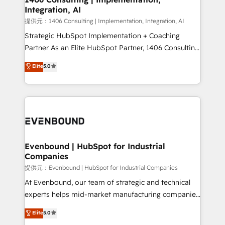
Integration, AI
the needs of the customer. We are part of Impresoft
Group, a group of specialized and complementary
提供元：1406 Consulting | Implementation, Integration, AI
companies that divide their offer into 4
Strategic HubSpot Implementation + Coaching
Competence Centers: Smart Manufacturing,
Partner As an Elite HubSpot Partner, 1406 Consulting
Customer First, Enabling Technologies & Security.
helps mid-market revenue teams transform how
Elite
5.0
The synergies generated by these integrations,
they sell, market, and serve. We don't just build your
together with the combination of talents, skills,
HubSpot—we teach your team to own it, then stay
solutions and services, have allowed the group to
to help you keep winning. What We Do ⚙️ CRM
build an unrivaled offering portfolio on the market
Implementations across Marketing, Sales, Service,
to accompany companies on their digital
Data & Content 📈 Sales & Marketing Alignment +
transformation journey.
Revenue Team Enablement 🤖 Breeze AI & Custom
Agent Creation 🔄 Custom Integrations & Data
Evenbound | HubSpot for Industrial
Companies
Migration Why 1406 We become part of your team.
Your team learns while we build. We fix what others
提供元：Evenbound | HubSpot for Industrial Companies
broke. Built for mid-market reality—practical
At Evenbound, our team of strategic and technical
solutions that work with your actual headcount and
experts helps mid-market manufacturing companies
constraints. By the Numbers 🏆 Top 1% of all
achieve real growth. We specialize in delivering
Elite
5.0
HubSpot partners 🔄 Top 5% globally in client
tailored solutions that drive results by leveraging