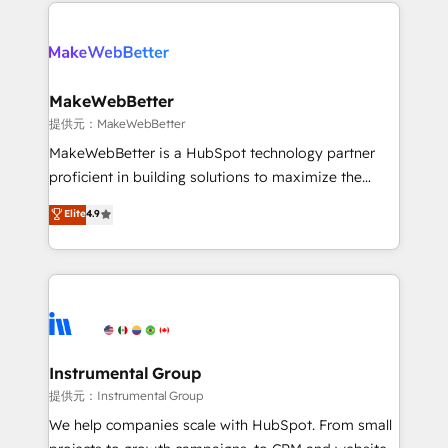
only firm in the world to hold Elite Partner
there’s a good chance one of our globally integrated
Accreditations with both HubSpot and Clay, our
teams has worked with clients just like you Let’s
clients gain a unique advantage in CRM architecture,
explore whether S2 is the partner you’ve been
pipeline generation, data intelligence, and go-to-
looking for...and get your next big initiative moving!
market execution. Why B2B Businesses Choose RP: -
MakeWebBetter
Secure: Soc2 compliant 🛡️ - Pricing: Implementations
提供元：MakeWebBetter
starting at $1,5k 💵 - Speed: Launch in 14 days ⚡ -
MakeWebBetter is a HubSpot technology partner
Global: 75+ RPers across five continents 🌐 - Scale:
proficient in building solutions to maximize the
Largest organically grown & fastest tiering Elite
operational efficiency of HubSpot. The fastest-
Elite
4.9
HubSpot Partner 🪴 - Sales Hub: More
growing tech-enabler & facilitator, MakeWebBetter,
implementations than any other Partner 💻 -
hands you the blend of HubSpot expertise &
Migrations: We convert Salesforce addicts to
eminent solutions & integrations. Trust us to
HubSpot evangelists 🧡 Don't hire a marketing
streamline your HubSpot experience. 🚀HubSpot
agency for an Ops problem. Don't hire a technical
Elite Partners with 10+ years of HubSpot experience
agency for a growth problem. Hire a partner built to
🤝HubSpot Premier Integration partner 🤝Google
solve both.
Premier Partner 2023 🌟5 HubSpot Accreditations 🌟
Instrumental Group
Won HubSpot Theme Challenge 2021 🌟INBOUND’19
提供元：Instrumental Group
HubSpot Rising Star Why us? Harnessing the full
We help companies scale with HubSpot. From small
potential of the powerful HubSpot CRM. ✔️A team of