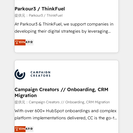
automation, and revenue intelligence to help
companies scale faster and smarter. 🔹 BOOMS:
Parkour3 / ThinkFuel
Demand generation for all your buyers With BOOMS,
提供元：Parkour3 / ThinkFuel
you invest in 100% of your buyers, accelerating your
At Parkour3 & ThinkFuel, we support companies in
growth and positioning yourself as an undisputed
developing their digital strategies by leveraging
leader. 🔹 BOOST: Optimize your digital
technologies and automating their marketing and
Elite
4.9
transformation process A methodology designed to
sales processes to generate growth. Our offer spans
implement HubSpot effectively and optimize your
from Strategy to Operations. We specialize in CRM
digital processes. 🔹 Trusted by Industry Leaders
onboarding and implementation, web design, sales
With an average rating of 4.9/5 and a proven track
& marketing automation, and digital marketing. With
record of business transformation, our growth-first
extensive experience working with tech companies
approach has helped brands dominate their
and manufacturers since 2002, we are committed to
markets.
empowering our clients and developing their
Campaign Creators // Onboarding, CRM
Migration
autonomy. Get to grips with HubSpot through
guided implementation and seamless integration of
提供元：Campaign Creators // Onboarding, CRM Migration
the CRM platform into your digital ecosystem. Would
With over 600+ HubSpot onboardings and complex
you like support in deploying your inbound
platform implementations delivered, CC is the go-to
marketing strategy? We'll provide support tailored
Elite Solutions Partner for businesses ready to
Elite
4.9
to your needs and sales objectives. With 125+
migrate, replatform, and scale smarter. We specialize