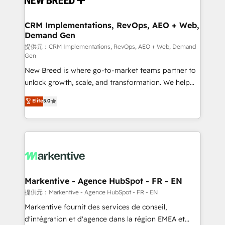
定の代行ではなく、設計の責任」を引き受け、部門横断
technical development team. - 19 HubSpot-certified
の統合・浸透・変革管理を実行します。 ▸ CMS戦略設
trainers to drive platform adoption. 📈 Revenue
CRM Implementations, RevOps, AEO + Web,
計・構築：リード獲得・CVR・SEOを前提にした情報設
Demand Gen
Generation - Full-funnel marketing and high-
計・導線設計・テンプレート設計をContent Hubで一体
performance advertising via Point Success Media. -
提供元：CRM Implementations, RevOps, AEO + Web, Demand
Gen
提供。 ▸ 既存CRM・MAからの移行支援：Salesforce・
Expert deployment of Breeze AI and custom agents
Marketo・Pardot等からの移行、カスタム設計、履歴
New Breed is where go-to-market teams partner to
to automate growth. 🏆 Elite Excellence - 8 platform
データ移行と活用設計まで。 ▸ AEO対応：ChatGPT・
unlock growth, scale, and transformation. We help
accreditations and deep HIPAA-compliance
Perplexity等のAI検索からの流入・引用を前提にコンテ
companies activate HubSpot’s AI-powered
expertise. - A team of 250+ experts dedicated to
Elite
5.0
ンツとサイト構造を最適化。 🏆 なぜ100incを選ぶの
customer platform and operationalize HubSpot’s
your resilient growth.
か？ ✓ HubSpot Eliteパートナー認定 ✓ HubSpotアワ
Loop Marketing framework through expert-led
ード受賞・HUGリーダー ✓ ISO27001:2022 /
services, smart agents, and purpose-built apps,
ISO9001:2015 取得 ✓ 400社以上の導入実績 ✓
tailored to your business. Together, we unlock
HubSpot大百科 出版 CRM・AI活用に関するご相談、現
results, fast. ⚙️CRM & RevOps: Align all Hubs to your
状整理の壁打ちなど、構想段階からお気軽にお問い合わ
buyer journey for clean data, scalability, & reporting.
せください。
🎯Demand Gen & ABM: Drive pipeline with inbound,
Markentive - Agence HubSpot - FR - EN
ABM, AEO, SEO, & paid media. 👩‍💻Web Design:
提供元：Markentive - Agence HubSpot - FR - EN
Build high-performing websites with UX, messaging,
Markentive fournit des services de conseil,
& conversion strategy that drive results. 🤖AI
d'intégration et d'agence dans la région EMEA et