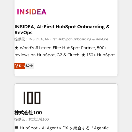
INSIDEA, AI-First HubSpot Onboarding &
RevOps
提供元：INSIDEA, AI-First HubSpot Onboarding & RevOps
★ World's #1 rated Elite HubSpot Partner, 500+
reviews on HubSpot, G2 & Clutch. ★ 150+ HubSpot
Certified Experts & Trainers across the team ★
Elite
5.0
1,500+ implementations across five continents ★ AI-
First, RevOps-led, Onboarding obsessed ★
Company of the Year 2024/25 INSIDEA helps
growing companies turn HubSpot into a revenue
engine. We onboard your team, migrate your data,
and build AI-powered workflows that drive adoption
from week one, in your time zone. What we do ➤
株式会社100
Onboarding: Live in weeks, with workflows built
提供元：株式会社100
around your business, not a template. ➤ Migration:
🏢 HubSpot × AI Agent × DX を統合する「Agentic