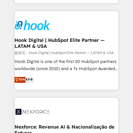
retention 📅 8+ years of consistent results since 2017
HubSpot’s platform and data to fuel success.
Who We Serve Revenue teams, marketing leaders,
Technical Solutions: - HubSpot Technical Consulting -
and sales ops at mid-market companies ready to
HubSpot CRM Implementation - HubSpot
move beyond spreadsheets into unified systems
Onboarding - Data Migration & Integrations -
that drive real business results.
Technical Audit & Optimization Strategic Solutions: -
Revenue Operations - Inbound Marketing -
Hook Digital | HubSpot Elite Partner —
LATAM & USA
Outbound Marketing - HubSpot CMS Website
Design & Development We empower our clients to
提供元：Hook Digital | HubSpot Elite Partner — LATAM & USA
reach their full potential by providing transparent,
Hook Digital is one of the first 50 HubSpot partners
relationship-driven support. With over 300 HubSpot
worldwide (since 2010) and a 7x HubSpot Awarded
certifications and accreditations, we deliver both the
Elite Partner. With 500+ projects across the U.S.,
Elite
4.9
technical know-how and strategic guidance you
Brazil, and LATAM, we combine global expertise with
need to succeed.
regional experience. Today, we are Brazil’s largest
HubSpot Elite Partner—trusted by companies across
the Americas to scale smarter. ⚙️ CRM
Implementation & Migration Onboarding across all
Hubs, plus migrations from Salesforce, Pipedrive, RD
Station, Freshdesk, Intercom, and more. Custom
Nexforce: Revenue AI & Nacionalização de
Faturas
objects, automations, and integrations built for