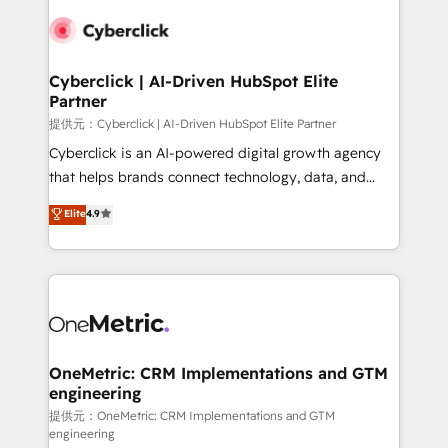
Cyberclick | AI-Driven HubSpot Elite
Partner
提供元：Cyberclick | AI-Driven HubSpot Elite Partner
Cyberclick is an AI-powered digital growth agency
that helps brands connect technology, data, and
creativity to achieve measurable results. Founded in
Elite
4.9
Barcelona and operating across Spain, LATAM, and
the UK, we support global companies in building
smarter marketing, sales, and customer success
strategies. As the only HubSpot Elite Partner in
Iberia (Spain & Portugal), we combine human insight
with intelligent automation to drive sustainable
growth. Our multidisciplinary team designs solutions
OneMetric: CRM Implementations and GTM
engineering
that simplify complexity, boost performance, and
turn innovation into real impact. 🌍 Highlights •
提供元：OneMetric: CRM Implementations and GTM
engineering
HubSpot Partner since 2012 • 2022 EMEA Impact