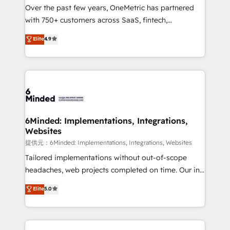
Over the past few years, OneMetric has partnered
Award: Best Integration • 150+ successful HubSpot
with 750+ customers across SaaS, fintech,
projects • Clients in 30+ industries • Proprietary
healthcare, real estate, and other industries. With
technology for integrations • Multilingual team:
Elite
4.9
150+ HubSpot-certified experts, we deliver scalable
English, Spanish, Portuguese & Italian 👉 Grow
solutions to complex GTM and RevOps challenges.
smarter with AI and HubSpot.
Our Expertise 🔹 Onboarding & Implementation:
Accredited HubSpot Partner, ensuring smooth setup
tailored to your GTM motion. 🔹 Migrations:
Accredited HubSpot Partner, ensuring migration
from other CRMs to HubSpot without data loss or
6Minded: Implementations, Integrations,
Websites
downtime. 🔹 RevOps Strategy: Align teams,
processes, and data to drive revenue efficiency. 🔹
提供元：6Minded: Implementations, Integrations, Websites
Integrations: Connect HubSpot with your tech stack
Tailored implementations without out-of-scope
for better adoption. 🔹 Custom Solutions: Build
headaches, web projects completed on time. Our in-
tailored apps, workflows, and configurations. We are
house team of certified CRM architects, experts,
Elite
5.0
SOC 2 Type II and ISO 27001 certified, reinforcing
developers, designers, and marketers handles all
our commitment to data security and compliance. At
aspects of your HubSpot. ✨ 400+ global clients ✨
OneMetric, we help revenue teams focus on the
100+ seamless migrations from 15+ different CRMs
OneMetric that matters most: revenue.