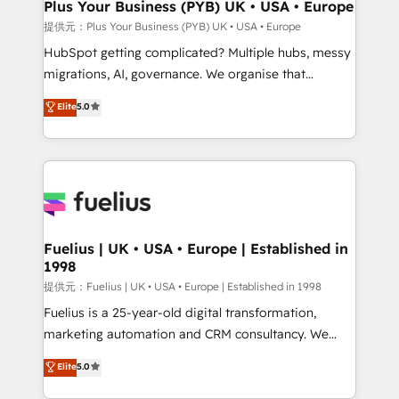
B2B SEO, paid media, and content. We work with
Plus Your Business (PYB) UK • USA • Europe
enterprise and growth-led companies across
提供元：Plus Your Business (PYB) UK • USA • Europe
technology, professional services, financial services
HubSpot getting complicated? Multiple hubs, messy
and industrial sectors. Offices in Johannesburg, Cape
migrations, AI, governance. We organise that
Town and London. 500+ HubSpot CRM
complexity, so your team can put HubSpot to work...
Elite
5.0
implementations delivered. AI visibility coverage
Welcome to our Profile! We help with: • CRM
across ChatGPT, Claude, Perplexity, Gemini and
implementation, reports, workflows, and team
Google AI Overviews. HubSpot Impact Award -
training • CRM migration from Salesforce, Pipedrive,
Customer First HubSpot Impact Award - Integrations
Dynamics and others • Technical projects including
Innovation HubSpot Impact Award - Platform
custom API integrations with ERP (and other
Migration Excellence HubSpot Impact Award -
systems) • AI governance for HubSpot-centred
Platform Excellence 35+ full-time HubSpot
operations A little about us: • Boutique 'Elite' team of
Fuelius | UK • USA • Europe | Established in
professionals.
1998
12 • 150+ clients across Sales Hub, Marketing Hub,
Service Hub, Data Hub and CMS • ISO/IEC
提供元：Fuelius | UK • USA • Europe | Established in 1998
27001:2022, ISO 9001:2015, and ISO 42001:2023
Fuelius is a 25-year-old digital transformation,
certified - the AI management standard • GuardHub:
marketing automation and CRM consultancy. We
our AI governance framework, built on ISO 42001
enable mid-market and enterprise clients to
Elite
5.0
Ready for the next step? Click the 👈 '𝗖𝗼𝗻𝘁𝗮𝗰𝘁
maximise their return from digital and fuel their
𝗯𝘂𝘀𝗶𝗻𝗲𝘀𝘀' button to get in touch (𝘸𝘦'𝘳𝘦 𝘴𝘶𝘱𝘦𝘳
growth. We modernise platforms, streamline