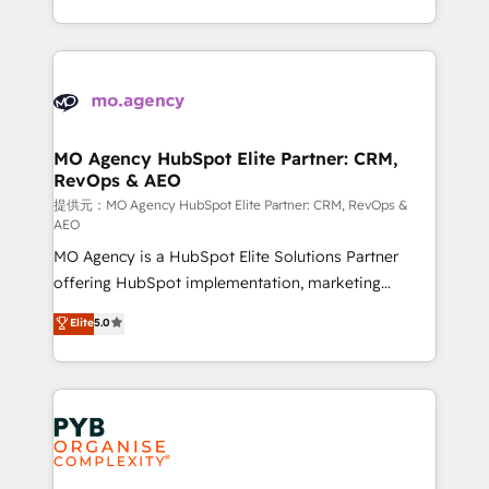
certifications, we are part of the most certified
in high-impact CRM and CMS migrations and
Canadian agencies, and we both hold Onboarding
onboarding from platforms like Salesforce, NetSuite,
Accreditations. Based in Canada (coast to coast), our
Zoho, Pardot, Marketo, Microsoft Dynamics, Wix,
services are offered in both English & French.
WordPress and legacy CRMs, turning fragmented
systems into unified, growth-ready HubSpot
architectures that accelerate revenue operations and
MO Agency HubSpot Elite Partner: CRM,
RevOps & AEO
performance. - Multi-object CRM migration, cleanup,
and implementation. - Pre-built and custom
提供元：MO Agency HubSpot Elite Partner: CRM, RevOps &
AEO
integrations across your full tech stack. - Custom
MO Agency is a HubSpot Elite Solutions Partner
object setup, CMS builds, and full-funnel automation.
offering HubSpot implementation, marketing
- Dashboards, lifecycle campaigns, and lead
automation, CRM and RevOps consulting, data
nurturing sequences. - Cross-hub setup across
Elite
5.0
architecture, sales enablement, lifecycle automation,
Marketing, Sales, Operations, and Service Hubs. -
lead scoring and revenue reporting. HubSpot,
Ongoing optimization, managed support, and
Salesforce and integrated enterprise stacks. Digital
scalable retainers. Let’s make HubSpot your most
Marketing, Answer Engine Optimisation, and
powerful growth engine. Built to convert, scale, and
Generative Engine Optimisation (AI Search),
drive results.
HubSpot Content Hub, WordPress development,