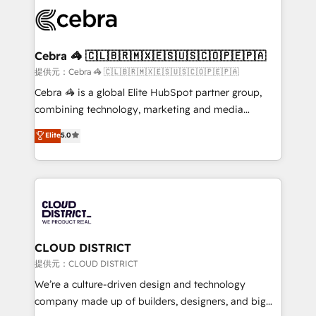
✨ 100,000+ hours in HubSpot projects, 75+ full Hub
implementations, and 5,000+ pages ✨ CS: Clients
generating 7-digit MRR from inbound campaigns ✨
CS: 245% organic growth & +751% new visitors for a
Cebra 🦓 🇨🇱🇧🇷🇲🇽🇪🇸🇺🇸🇨🇴🇵🇪🇵🇦
full-funnel HubSpot project ✨ CS: 415% conversion
提供元：Cebra 🦓 🇨🇱🇧🇷🇲🇽🇪🇸🇺🇸🇨🇴🇵🇪🇵🇦
boost with a new HubSpot site Recognized leaders:
Cebra 🦓 is a global Elite HubSpot partner group,
🏆 HubSpot Platform Migration Impact Award 🏆
combining technology, marketing and media
Clutch HubSpot Global Leader 🏆 Finalist: HubSpot
expertise across Latin America and Southern
Elite
5.0
Inbound Campaign of the Year 🏆 Gold AVA Digital
Europe, with teams across 7 countries. Born in Chile,
Award for Best Website 🌟 Accreditations: CRM
we combine local insight with international reach to
Implementation, HubSpot Content Experience, CRM
help businesses grow through technology, creativity,
Data Migration & Custom Integration
AI and strategy. For over 12 years, we’ve delivered
500+ HubSpot implementations, building end-to-
end solutions that integrate CRM, AI automation,
inbound and loop marketing, content, and digital
CLOUD DISTRICT
creativity. Our multicultural team works in Spanish,
提供元：CLOUD DISTRICT
Portuguese, and English to design scalable strategies
We’re a culture-driven design and technology
that drive measurable growth. 🌎 Highlights: • 10+
company made up of builders, designers, and big
years as a HubSpot partner. • 2023 Impact Awards: