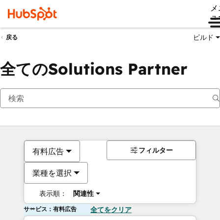
メ
ュ
ビルド
戻る
全てのSolutions Partner
フィルター
有料広告
業種を選択
表示順：
関連性
サービス：有料広告
全てをクリア