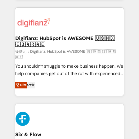
𝘳𝘦𝘴𝘱𝘰𝘯𝘴𝘪𝘷𝘦)
operations that are causing inefficiencies, improve
customer experiences, integrate systems, and
supercharge revenue operations Key services: • CRM
Implementation • Systems Integration • Digital
Transformation / Web Development • RevOps &
Digifianz: HubSpot is AWESOME 🇺🇸🇲🇽
🇪🇸🇦🇷🇦🇪
Sales Consulting • Marketing Automation What
makes us different? 🚀 Top 0.5% of global HubSpot
提供元：Digifianz: HubSpot is AWESOME 🇺🇸🇲🇽🇪🇸🇦🇷
🇦🇪
agencies ⚙️ The strongest technical ability and
You shouldn't struggle to make business happen. We
integration capabilities 💼 Consultative, long-term
help companies get out of the rut with experienced,
partners who will embed ourselves into your
process-oriented teams implementing HubSpot
business, processes and systems 🏢 We specialise in
Elite
4.9
Marketing, Sales, Service, CMS and Operations Hub,
working with mid-market and enterprise
so selling and actually engaging with your customers
organisations, global organisations and those with
feels easy and pain-free. We are a top ranked
complex use cases 🏆 CRM Implementation,
HubSpot Elite Partner, winner of Rookie of the Year
Platform Enablement, Custom Integration and
and Customer First Awards, 4.9/5 rating in HubSpot
Onboarding Accredited 🔐 ISO27001 & ISO9001
Reviews and 4.9/5 rating in Clutch Reviews. Digifianz
Certified
helps the following industries: logistics & 3PL, home
Six & Flow