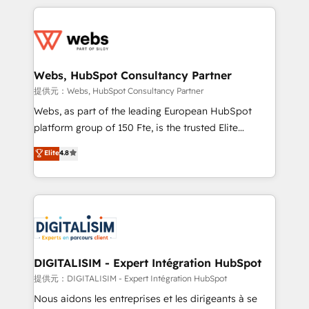
sales, and service hubs • Built-in flexibility for
adoption, sales process and marketing results.
startups to global brands
Services 📚 Onboarding your team to HubSpot for
the first time 🔧 Designing and optimising your
HubSpot set-up for better results 🌐 Website design
and build using HubSpot 🔌 Integrating HubSpot
Webs, HubSpot Consultancy Partner
with other systems 🎓 Training your teams to be
提供元：Webs, HubSpot Consultancy Partner
HubSpot pros 📊 Lead generation services using
Webs, as part of the leading European HubSpot
HubSpot Why us? - SIX HubSpot Accreditations -
platform group of 150 Fte, is the trusted Elite
awarded by HubSpot after a rigorous process for
HubSpot CRM Partner offering you a roadmap on
Elite
4.8
CRM, Solutions Architecture, Onboarding , Data
maximizing EBITDA and achieving Commercial
Migration, Custom Integration & Platform
Excellence. With our targeted processes, we
Enablement -Onboarded over 500 businesses to
strengthen your digital transformation and minimize
HubSpot -Top 1% of partners worldwide -In-house
costs. As HubSpot's Advanced Accredited CRM
team of 25+ experts Contact us today to help you
Implementation partner, we provide expertise to
get more from your investment in HubSpot.
drive your business forward. Since 2015 we are fully
www.bbdboom.com
dedicated to HubSpot and with an experienced
DIGITALISIM - Expert Intégration HubSpot
team (50+), we work with reputable companies in
提供元：DIGITALISIM - Expert Intégration HubSpot
B2B sectors such as manufacturing, SaaS and
Nous aidons les entreprises et les dirigeants à se