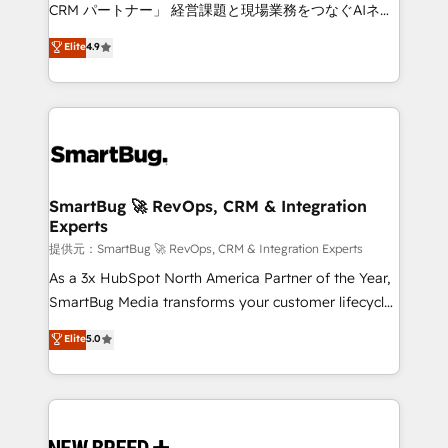
Move from any legacy CRM. Zero downtime, full data
CRM パートナー」 経営課題と現場業務をつなぐAIネイ
integrity. ➤ Implementation: Configure HubSpot to
ティブ・エージェンシーとして、HubSpot Eliteの実装
Elite
4.9
run your revenue process. Sales, marketing, and
力で顧客フロント業務を再設計します。 💡 100inc は何
service wired together. ➤ AI and Integrations: Layer
をする会社か？ HubSpotを共通基盤に、AIエージェン
Breeze AI, custom agents, and APIs to remove
トを組み込んだ顧客フロント業務（マーケティング・営
manual work. ➤ Ongoing Management: Monthly
業・CS）を組織全体で設計・実装する日本のAIネイテ
tune-ups, feature rollouts, adoption coaching. Buying
ィブ・エージェンシーです。事業部・グループ会社・部
HubSpot, switching to it, or reviving a stale portal?
門が分立する組織で、データと業務プロセスのサイロ化
We are built for the work.
を、CRMを軸とした全社共通基盤に再構築します。意
SmartBug 🚀 RevOps, CRM & Integration
Experts
思決定者・PMO・現場担当者に並走します。 1️⃣
HubSpot導入・活用支援 顧客データの一元化から、
提供元：SmartBug 🚀 RevOps, CRM & Integration Experts
GTMの見える化・自動化まで。全Hub統合運用、デー
As a 3x HubSpot North America Partner of the Year,
タ品質設計、グループ横断のCRM統合に対応します。
SmartBug Media transforms your customer lifecycle
2️⃣ AIエージェント組織構築 営業・マーケティング業務
into a revenue engine. Our unified ecosystem
Elite
5.0
の一部をAIが自律実行する組織への移行を設計・実装。
includes specialized divisions Globalia (AI &
Breeze・Claude等をHubSpotと連携させ、役割定義・
Software) and Point Success Media (Paid Media),
運用ルール・成果指標まで含めて設計します。 3️⃣ 全社
making this the official home for all three brands. 🔄
DX × AI推進のPMO伴走支援 複数部門をまたぐDX×AI変
Implementation & Integration - Seamless migrations
革を、構想から実装・定着までPMOとして主導。「設
and system integrations powered by Globalia’s