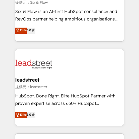
improvement & construction, branding and
提供元：Six & Flow
commercialization, real estate, health, education,
Six & Flow is an AI-first HubSpot consultancy and
SaaS, Software Dev & IT and consulting, make the
RevOps partner helping ambitious organisations
most out of their HubSpot experience operating in
grow with clarity, confidence, and intelligence.
Elite
5.0
the United States, EU, UAE, Mexico and Latin
Operating across the UK, Netherlands, Ireland, and
America. From casual user to super fan: make
Canada, we’ve delivered thousands of successful
HubSpot an experience you LOVE!
HubSpot projects for mid-market and enterprise
clients worldwide, with over 10 years experience. We
combine HubSpot, data, and AI to design connected
go-to-market systems that align people, process,
and technology for predictable, scalable revenue
leadstreet
growth. Our expertise spans RevOps, CRM and data
提供元：leadstreet
architecture, AI enablement, and strategic marketing,
HubSpot. Done Right. Elite HubSpot Partner with
delivered through our proprietary FLAIR framework
proven expertise across 650+ HubSpot
for responsible AI adoption. As a HubSpot Elite
implementations. With 12+ years of HubSpot
Elite
5.0
Partner and ISO 27001:2022 certified consultancy,
experience, we help you use the HubSpot platform
we blend strategy, creativity, and technology to help
to its fullest capacity, improve your current HubSpot
organisations scale smarter and grow stronger.
website, or build your new one.