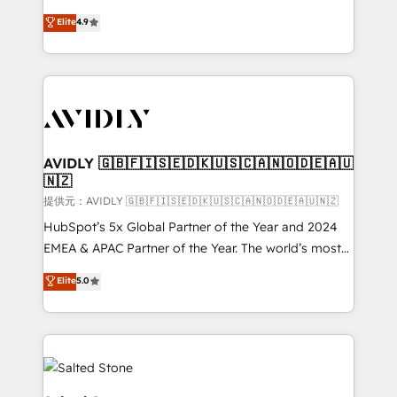
Strategy: Activate Breeze Agents, configure HubSpot
North America. Avec plus de 115 experts en
Elite
4.9
AI, & maximize AEO with tailored AI services. 🧩
marketing automation, Growth, Revops, CRM et
Integrations: Extend HubSpot with custom
webdesign. Markentive is both a consulting firm, a
integrations, hosting, & maintenance.
digital agency and an integrator. With over 115
experts in marketing automation, growth, revops,
CRM and webdesign (We focus on EMEA - USA
customers).
AVIDLY 🇬🇧🇫🇮🇸🇪🇩🇰🇺🇸🇨🇦🇳🇴🇩🇪🇦🇺
🇳🇿
提供元：AVIDLY 🇬🇧🇫🇮🇸🇪🇩🇰🇺🇸🇨🇦🇳🇴🇩🇪🇦🇺🇳🇿
HubSpot’s 5x Global Partner of the Year and 2024
EMEA & APAC Partner of the Year. The world’s most
experienced and fully accredited HubSpot Solutions
Elite
5.0
Partner. 🚀 With 2,750+ HubSpot projects delivered
and 370+ specialists across EMEA, APAC and NAM,
we de-risk complex CRM programmes and
accelerate ROI across every HubSpot Hub. 🧭 From
multi-region migrations to AI-powered automation,