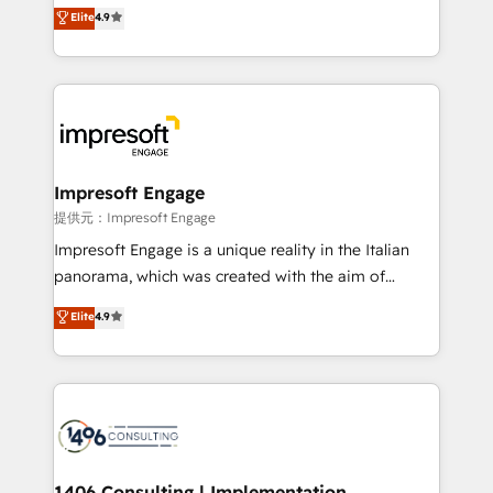
thinkers. We blend strategy, design, and
Elite
4.9
Platform Migration Excellence. • Top 3 Partner of the
development—always fueled by curiosity—to turn
Year LATAM 2022, 2023, 2024, 2025. • Partner of the
ideas, opportunities, and challenges into meaningful
Year 2024. • Organizer of Aliados.ai (AI, marketing &
experiences. To us, technology is more than just
tech global congress). 👉 Ready to scale your
code; it’s about creating things that are useful, cool,
business with HubSpot? Let Cebra’s experts help
and—most importantly—simple. That’s why we lean
you grow faster, smarter, and with impact.
into bold ideas and shape them into thoughtful
products and strategies that actually make a
Impresoft Engage
difference.
提供元：Impresoft Engage
Impresoft Engage is a unique reality in the Italian
panorama, which was created with the aim of
putting Customer Experience at the center by
Elite
4.9
creating digital environments capable of integrating
people, processes and data. We offer the best
digital solutions on the market, ranging from CRM
processes and technologies to digital strategy, from
marketing automation to online and offline sales
processes through Customer Service Management,
allowing companies to optimize processes and meet
1406 Consulting | Implementation,