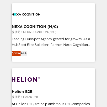
saving automations Fresh growth campaigns Robust
the whole HubSpot platform, covering marketing,
help desk Unified revenue operations Dynamic
sales, service, CMS and integrations. We work with
website development Award-winning creative
all businesses, from start-up to Enterprise, and have
design We live and breathe HubSpot and are ready
delivered the largest HubSpot implementations in
to take on real challenges!
the world. Our human approach to digital
NEXA COGNITION (N/C)
transformation is designed for businesses who want
提供元：NEXA COGNITION (N/C)
to grow. And we're passionate about APAC
Leading HubSpot Agency geared for growth. As a
businesses leading the world in technology, agility
HubSpot Elite Solutions Partner, Nexa Cognition
and productivity. We also have a proven track
ranks in the top 1% of global HubSpot Partners and
Elite
5.0
record migrating businesses from CRM & Marketing
has been one of the longest-standing partners since
Platforms such as Salesforce, Dynamics, Pipedrive,
2012. We empower businesses to harness the full
and Marketo onto HubSpot. Our methodology
potential of HubSpot by combining strategic
literally transforms the way the businesses we work
insights with technical excellence, we deliver
with attract and retain customers, manage their
bespoke HubSpot solutions tailored to drive
business people and processes, and how they
measurable growth and operational efficiency. Why
service their customers.
Choose Nexa Cognition? 🚀 HubSpot Expertise: Our
Helion B2B
certified team specialises in CRM implementation,
提供元：Helion B2B
marketing automation, and revenue operations. 🤝
At Helion B2B, we help ambitious B2B companies