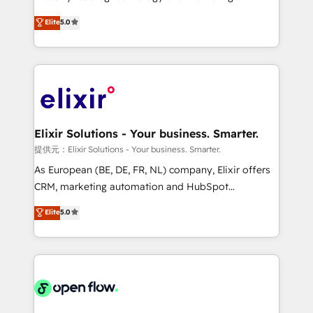
Commerce: Shopify, WooCommerce; lifecycle and
consultancy. Our focus is on enterprise and mid-
Elite
5.0
revenue automation 🏢 Real Estate: deal pipelines;
market B2B companies globally that want a strategic
portfolio and lifecycle management 🏭
approach to execute their goals through creative
Manufacturing: ERP integrations; operational
applications of our solutions; Technical HubSpot
alignment 🛡️ Compliance & Data Considerations:
Consulting, Content Marketing, Growth-Driven
HIPAA-aware; CASL-compliant; GDPR-ready
Design, Migrations + Integrations. Mole Street’s
implementations where required 💡 Why 500+
mission is empowering others to realize their
Clients Choose Us: Elite Partner; technical, fast, and
greatness, which is achieved through creating
Elixir Solutions - Your business. Smarter.
built to scale.
absolute clarity, derived from a well-defined
提供元：Elixir Solutions - Your business. Smarter.
strategy, executed well, and reported on with clear
As European (BE, DE, FR, NL) company, Elixir offers
results. The culture is driven by core values; Joy, Grit,
CRM, marketing automation and HubSpot
Accountability, Curiosity, Authenticity, Growth
integration products and services to mid-market
Elite
5.0
Mindedness, and Clarity. We are driven to win for the
and enterprise customers. We ensure that your sales,
collective good of the company and its clientele, and
service and marketing department operates in the
dedicated to breaking the mold from the agency of
most effective way, while at the same time
the past into the consultancy of the future. Great
leveraging your commercial data for a fully
things are happening.
integrated buyers journey. Elixir is located in
Brussels, Munich "München", Cologne "Köln", Paris