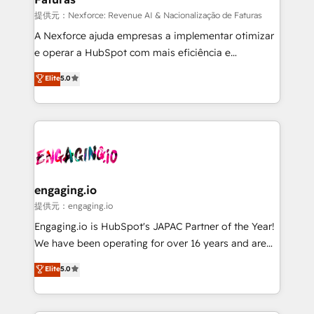
growth. 🚀 AI-Driven GTM Orchestration Unify
提供元：Nexforce: Revenue AI & Nacionalização de Faturas
HubSpot with LinkedIn, WhatsApp, email, paid
A Nexforce ajuda empresas a implementar otimizar
media, and AI voice to drive pipeline. 🤖 AI Custom
e operar a HubSpot com mais eficiência e
Agent Development Deploy AI agents for
previsibilidade de receita. Combinamos Revenue
Elite
5.0
prospecting, follow-ups, service triage, and
Operations (RevOps) e Inteligência Artificial para
knowledge retrieval—built in HubSpot. ⚡ Fast-Track
estruturar processos integrar sistemas organizar
& Growth-Track Services Fast-Track: Rapid HubSpot
dados e automatizar operações. O objetivo é
onboarding in weeks Growth-Track: Unlock
transformar a HubSpot em um verdadeiro sistema
advanced optimization & adoption 📍 São Paulo, BR
operacional de receita conectando equipes
• Des Moines, IA • New York, NY
tecnologia e dados em uma operação integrada.
Também somos distribuidores oficiais da HubSpot
engaging.io
e de mais de 150 softwares globais permitindo
提供元：engaging.io
contratar e pagar a HubSpot em reais com nota
Engaging.io is HubSpot's JAPAC Partner of the Year!
fiscal no Brasil e gerar economia de até 50% na
We have been operating for over 16 years and are
contratação de softwares internacionais.
one of HubSpot's most experienced and technically
Elite
5.0
Oferecemos ainda agentes de IA especializados em
capable Agency Partners globally. We specialise in
HubSpot que automatizam tarefas executam rotinas
complex CRM migrations, implementations,
no CRM e mantêm os dados organizados, como um
integrations, custom CMS portal development,