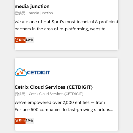
Mexico, USA, and Portugal—we've executed over a
media junction
hundred successful operations. Our approach,
提供元：media junction
rooted in RevOps principles, integrates analysis,
We are one of HubSpot's most technical & proficient
training, planning, and qualification. Leveraging
partners in the area of re-platforming, website
technology, data analytics, CRM optimization, and
design & development. We specialize in multi-hub
Elite
5.0
inbound marketing tactics, we focus on
implementations for mid-market & enterprise
understanding, nurturing, and converting leads.
companies. We are woman-owned, powered by
Partner with us to unlock your business's full
coffee, and we ❤️ dogs. We produce award-winning
potential and achieve sustained growth in today's
work for our clients. 🏆2023 Technical Expertise
competitive market.
Impact Award 🏆2022 Technical Expertise Impact
Award 🏆2022 Platform Migration Excellence Impact
Award 🏆2020 Elite Solutions Partner 🏆2019
Cetrix Cloud Services (CETDIGIT)
Integrations HubSpot Impact Award 🏆2019
提供元：Cetrix Cloud Services (CETDIGIT)
Marketing Enablement HubSpot Impact Award 🏆
We’ve empowered over 2,000 entities — from
2018 Website Design HubSpot Impact Award 🏆2017
Fortune 500 companies to fast-growing startups
Website Design HubSpot Impact Award 🏆2016
and nonprofits — to streamline operations, scale
Elite
5.0
Growth-Driven Design Agency of the Year 🏆2016
revenue, and unlock the full potential of HubSpot.
Sales Enablement HubSpot Impact Award 🏆2015
With deep technical and industry expertise, we fuse