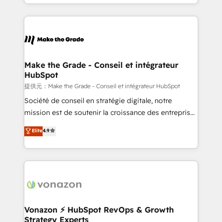
outil et des données partagées • Amélioration de la
collecte et de l’analyse des données pour des
décisions éclairées • Optimisation de l’efficacité et
de la productivité des équipes Notre équipe de 30
consultants certifiés HubSpot aborde chaque projet
avec un engagement total, alignant processus
Make the Grade - Conseil et intégrateur
HubSpot
métiers et technologie, et guidant vos équipes à
travers le changement, tout en centrant vos objectifs
提供元：Make the Grade - Conseil et intégrateur HubSpot
d’entreprise. Grâce à une méthodologie éprouvée
Société de conseil en stratégie digitale, notre
auprès de plus de 400 clients, nous comprenons
mission est de soutenir la croissance des entreprises
rapidement vos enjeux et intégrons parfaitement
B2B à travers l’acquisition de nouveaux clients,
Elite
4.9
HubSpot dans votre organisation. Pour toute
l'intégration CRM et le développement des revenus
question technique ou besoin de structuration de
auprès de vos comptes existants. En France et à
votre projet HubSpot, contactez notre équipe pour
l'international, nous travaillons avec des ETI
un échange dédié.
ambitieuses, des grands groupes voulant aller au-
delà d’une simple transformation digitale et des
startups florissantes. Nos 3 grandes expertises sont :
➤ L’intégration de CRM et de méthodologie RevOps
Vonazon ⚡ HubSpot RevOps & Growth
Strategy Experts
pour aligner les équipes marketing, commerciales et