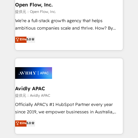
and Amsterdam. Elixir is a first mover and leader
Open Flow, Inc.
when it comes to HubSpot sales and service
提供元：Open Flow, Inc.
implementations, highly renowned for our business
We’re a full-stack growth agency that helps
acumen, process (re-)design experience and a
ambitious companies scale and thrive. How? By
massive amount of success stories in this area. We
upgrading and streamlining every single revenue-
Elite
5.0
integrate HubSpot with complex solutions like SAP,
generating aspect of your business. We’re proud
MicroSoft, custom solutions,... Our company also has
HubSpot Elite Solutions Partners and devout CRM
strong experience with HubSpot CRM extension,
nerds who can harness HubSpot’s custom digital
mobile apps for Field Service Management and
tools to improve each touchpoint of your customer
Retail execution, CPQ, customer portals and
experience. Working hand-in-hand with your team,
HubSpot CMS developments. And we're champions
we’ll assemble a RevOps machine that drives more
when it comes to complex data migrations.
traffic, generates better leads and crushes your
Avidly APAC
revenue goals. We've worked with thousands of
提供元：Avidly APAC
HubSpot customers and we'd love to work with you
Officially APAC's #1 HubSpot Partner every year
too! Clients come to us for: Advanced CRM solutions
since 2019, we empower businesses in Australia,
System Integrations both Custom and Native to
New Zealand, and globally to realise their full
Elite
5.0
HubSpot Data System Migrations between systems
potential through enterprise HubSpot CRM
to HubSpot New lead generation strategies Time-
implementation. And we deliver best practice across