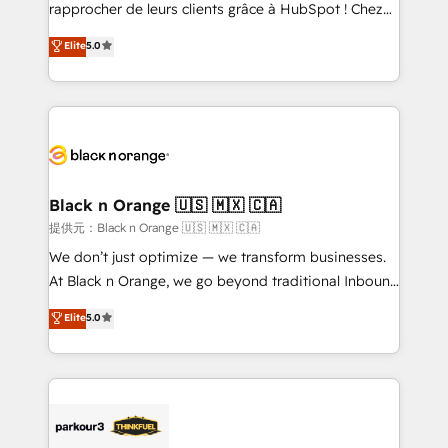
business services. We prepare a customized
rapprocher de leurs clients grâce à HubSpot ! Chez
business case that demonstrates the value and
DIGITALISIM, nous avons l'intime conviction que la
Elite
5.0
impact of your digital transformation, including a
réussite des entreprises passe par l’innovation web,
detailed financial rationale with a focus on ROI and
le marketing digital, et la relation client ! C'est
TCO. As a trusted extension of your team, we
pourquoi, nos experts sont à la fois capables de
believe in the power of partnership. Together, we
gérer votre projet de création de site internet, votre
embark on a transformational journey that sets your
référencement, votre stratégie digitale et le pilotage
business up for long-term success. Unlock your
et l'intégration d'HubSpot ! Les grandes phases d'un
business. If not now, when?
projet HubSpot avec DIGITALISIM : 🧽 Nettoyage,
Black n Orange 🇺🇸 🇲🇽 🇨🇦
migration et intégration des bases de données. 🚀
提供元：Black n Orange 🇺🇸 🇲🇽 🇨🇦
Développement des interfaces avec vos logiciels
We don’t just optimize — we transform businesses.
métiers ⚙️ Configuration de la plateforme HubSpot
At Black n Orange, we go beyond traditional Inbound
📈 Configuration de rapports et tableaux de bord 🤝
Marketing with our exclusive methodologies:
Elite
5.0
Book Process & Guidelines utilisateurs 🎓
BOOMS and BOOST. Together, they form a powerful
Formations des utilisateurs
combination that has driven success for over 800
businesses worldwide. As Elite HubSpot Partners, we
specialize in crafting high-performance growth
strategies that integrate data-driven marketing,