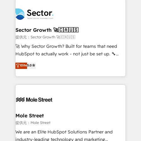
especialista operando a plataforma 24/7. Hoje 300+
design & UX for mid to large to multi national
empresas em 13 países utilizam a Nexforce. Somos
businesses. Our teams are based in North America
a maior parceira da HubSpot na América Latina e
and APAC. We are HubSpot's top-ranked Advanced
líder no ranking global de sucesso do cliente da
Implementation Certified Partner and we contribute
Sector Growth 🚀🇨🇦🇺🇸
HubSpot.
to their advisory council. We strive to do 'good work
提供元：Sector Growth 🚀🇨🇦🇺🇸
with good people' and have worked with incredible
🚀 Why Sector Growth? Built for teams that need
brands. You can see some of them on our website,
HubSpot to actually work - not just be set up. 🔧
along with plenty of case studies.
HubSpot Experts: Onboarding, migrations,
Elite
5.0
automation, and training built for adoption. ⚡ Highly
Technical Execution: ERP, EMR and Custom
Integrations; complex builds delivered in weeks, not
months. 🤖 AI Consulting & Agents: AI-powered
workflows; automation agents; process optimization
inside HubSpot. 🏆 Industry Experience: 🏥
Healthcare: HIPAA implementations; secure data
Mole Street
workflows 💼 Financial Services: compliant
提供元：Mole Street
workflows; audit-ready reporting ⚖️ Legal: client
We are an Elite HubSpot Solutions Partner and
intake; pipeline and document workflows 🛒 E-
industry-leading technology and marketing