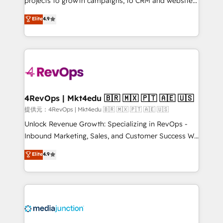
projects to growth campaigns, to CRM and websites.
HubSpot experts backed by over 10+ years of
Hire an agency that's experienced in every inch of
Elite
4.9
HubSpot experience ✔️Flexible pricing models —
HubSpot and willing to work hand-in-hand with your
Hourly-fee (assigned one Dedicated HubSpot
team to simplify the complex and build a better
Admin); Monthly-fee (HubSpot Admin + Project
experience for your team and customers.
Manager); and Fixed Project Cost (as per
requirement). ✔️Helped over 25,000+ customers so
far with our HubSpot solutions. ✔️Bespoke apps &
on-demand bundle services. Connect with us today!
4RevOps | Mkt4edu 🇧🇷 🇲🇽 🇵🇹 🇦🇪 🇺🇸
提供元：4RevOps | Mkt4edu 🇧🇷 🇲🇽 🇵🇹 🇦🇪 🇺🇸
Unlock Revenue Growth: Specializing in RevOps -
Inbound Marketing, Sales, and Customer Success We
specialize in driving revenue growth for companies
Elite
4.9
across industries through tailored marketing, sales,
and customer success strategies, utilizing RevOps
methodologies. As Latin America's largest HubSpot
partner and a global leader in education market, we
offer unparalleled insights. Operating in five
countries—Brazil, UAE (Abu Dhabi/Dubai/Sharjah),