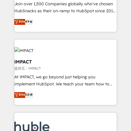
people, exciting ideas and can-do mentality, we
Join over 1,500 Companies globally who've chosen
ensure revenue growth on a daily basis. So tell us
HubSnacks as their on-ramp to HubSpot since 2014
your challenge; our passionate and growth driven
Simple pay-as-you-go plans that accelerate value...
Elite
4.9
team of 100+ experts is ready for you! Driving digital
1️⃣ Set Up | Onboarding New or Check-fixing existing
growth | www.brightdigital.com
HubSpot portals 2️⃣ Scale Up | 100% HubSpot Task
Execution... Global 24/7 ... All Experts 3️⃣ Integrate |
your entire Tech Stack with Custom Integrations
Slash months from your API Integration project... ⬅️
Click "Contact Business" ⬅️ to access 150+ Kickstart
IMPACT
Integration templates that put HubSpot in the center
提供元：IMPACT
of your tech stack, syncing... 🛍️ Shopify or
At IMPACT, we go beyond just helping you
WooCommerce 💲 Stripe or Paypal 💰 Sage or
implement HubSpot. We teach your team how to
Netsuite 🤖 Google or Microsoft ✍️ DocuSign or
master it. As the creators of the Endless Customers
PandaDoc 🌐 Avalara or Quaderno HubSnacks holds
Elite
5.0
System™ (the next evolution of They Ask, You
the rare Advanced "Custom Integrations"
Answer), we’re the only HubSpot partner built
Accreditation, securely sync data across... 🔄 any
entirely around coaching and training. That means
apps, in any direction. Stuck on your old CRM..?
we don’t do the work for you; we help you build the
Migrate | seamlessly off your old CRM onto a clean
skills, processes, and internal team you need to
new HubSpot portal with Advanced Website and