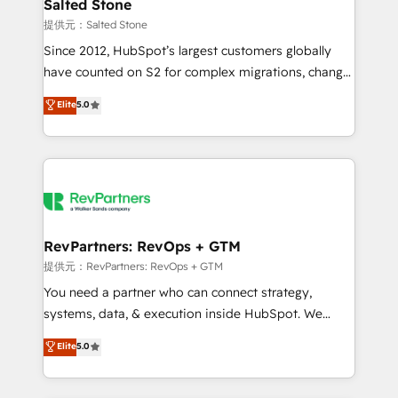
we turn complexity into clarity, human at global
Salted Stone
scale. 🏆 HubSpot’s CEO called us “the partner of the
提供元：Salted Stone
future.” Others agree it is proof of trust built through
Since 2012, HubSpot’s largest customers globally
measurable impact.
have counted on S2 for complex migrations, change
management, systems integration, and creative
Elite
5.0
solutions that deliver measurable impact and
transform brand experiences As one of the few full-
service creative agencies in the HubSpot
ecosystem, we blend strategy, technology, & award-
winning design to build scalable, globally
regionalized HubSpot websites, integrated
marketing campaigns, & RevOps frameworks that
RevPartners: RevOps + GTM
fuel long-term success We connect the entire
提供元：RevPartners: RevOps + GTM
customer lifecycle through seamless integrations,
You need a partner who can connect strategy,
ensure long-term adoption with change-
systems, data, & execution inside HubSpot. We
management programs, and align marketing, sales,
bridge the gap where most agencies fall short by
Elite
5.0
and service to drive sustainable growth With 6 key
combining GTM strategy with technical execution to
HubSpot accreditations and experience across
solve the right problem with the right solution. As the
hundreds of organizations in dozens of industries,