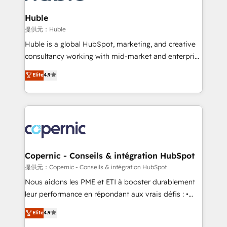
attract the right buyers, close deals faster, and grow
CRM Migrations using our in-house "HubScrub" Tool.
without outside dependencies. You’ll learn how to: •
Huble
Set up, audit, and organize your HubSpot portal •
提供元：Huble
Get your sales team fully using HubSpot • Track
Huble is a global HubSpot, marketing, and creative
pipeline and revenue across the entire buyer journey
consultancy working with mid-market and enterprise
• Build an in-house marketing team that drives
businesses. We go beyond implementation, shaping
Elite
4.9
growth • Create content and videos that attract
the strategy, processes, and teams that turn
buyers • Use AI to scale smarter Our coaching-led
HubSpot into a genuine growth engine. Named
approach works best for companies that are done
HubSpot's Global Partner of the Year in 2024,
with outsourcing and ready to build something that
consistently ranked among their top 5 partners
lasts. So if you're ready to become the most trusted
worldwide, and with over 15 years in the ecosystem,
voice in your market, let’s talk.
Huble has built a track record that speaks for itself.
One company, one operating model, delivering
Copernic - Conseils & intégration HubSpot
across offices and consulting teams in the UK, USA,
提供元：Copernic - Conseils & intégration HubSpot
Canada, Germany, France, Belgium, Singapore, and
Nous aidons les PME et ETI à booster durablement
South Africa. Certified compliant with ISO/IEC
leur performance en répondant aux vrais défis : •
27001:2022 and ISO 9001:2015 across all seven
Intégration de HubSpot avec d’autres outils (ERP,
Elite
4.9
international offices and 175+ employees.
téléphonie, etc.) • Alignement des équipes grâce à un