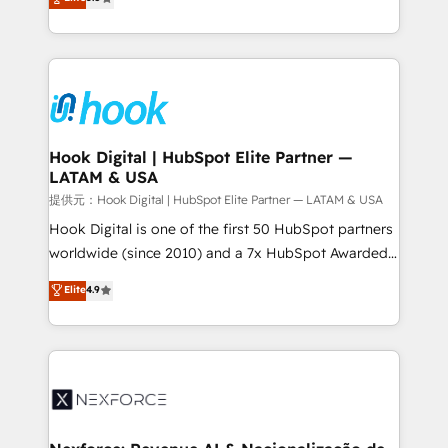
HubSpot partners 🔄 Top 5% globally in client
tailored solutions that drive results by leveraging
retention 📅 8+ years of consistent results since 2017
HubSpot’s platform and data to fuel success.
Who We Serve Revenue teams, marketing leaders,
Technical Solutions: - HubSpot Technical Consulting -
and sales ops at mid-market companies ready to
HubSpot CRM Implementation - HubSpot
move beyond spreadsheets into unified systems
Onboarding - Data Migration & Integrations -
that drive real business results.
Technical Audit & Optimization Strategic Solutions: -
Revenue Operations - Inbound Marketing -
Hook Digital | HubSpot Elite Partner —
LATAM & USA
Outbound Marketing - HubSpot CMS Website
Design & Development We empower our clients to
提供元：Hook Digital | HubSpot Elite Partner — LATAM & USA
reach their full potential by providing transparent,
Hook Digital is one of the first 50 HubSpot partners
relationship-driven support. With over 300 HubSpot
worldwide (since 2010) and a 7x HubSpot Awarded
certifications and accreditations, we deliver both the
Elite Partner. With 500+ projects across the U.S.,
Elite
4.9
technical know-how and strategic guidance you
Brazil, and LATAM, we combine global expertise with
need to succeed.
regional experience. Today, we are Brazil’s largest
HubSpot Elite Partner—trusted by companies across
the Americas to scale smarter. ⚙️ CRM
Implementation & Migration Onboarding across all
Hubs, plus migrations from Salesforce, Pipedrive, RD
Station, Freshdesk, Intercom, and more. Custom