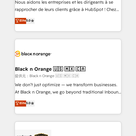
Nous aidons les entreprises et les dirigeants à se
business services. We prepare a customized
rapprocher de leurs clients grâce à HubSpot ! Chez
business case that demonstrates the value and
DIGITALISIM, nous avons l'intime conviction que la
Elite
5.0
impact of your digital transformation, including a
réussite des entreprises passe par l’innovation web,
detailed financial rationale with a focus on ROI and
le marketing digital, et la relation client ! C'est
TCO. As a trusted extension of your team, we
pourquoi, nos experts sont à la fois capables de
believe in the power of partnership. Together, we
gérer votre projet de création de site internet, votre
embark on a transformational journey that sets your
référencement, votre stratégie digitale et le pilotage
business up for long-term success. Unlock your
et l'intégration d'HubSpot ! Les grandes phases d'un
business. If not now, when?
projet HubSpot avec DIGITALISIM : 🧽 Nettoyage,
Black n Orange 🇺🇸 🇲🇽 🇨🇦
migration et intégration des bases de données. 🚀
提供元：Black n Orange 🇺🇸 🇲🇽 🇨🇦
Développement des interfaces avec vos logiciels
We don’t just optimize — we transform businesses.
métiers ⚙️ Configuration de la plateforme HubSpot
At Black n Orange, we go beyond traditional Inbound
📈 Configuration de rapports et tableaux de bord 🤝
Marketing with our exclusive methodologies:
Elite
5.0
Book Process & Guidelines utilisateurs 🎓
BOOMS and BOOST. Together, they form a powerful
Formations des utilisateurs
combination that has driven success for over 800
businesses worldwide. As Elite HubSpot Partners, we
specialize in crafting high-performance growth
strategies that integrate data-driven marketing,