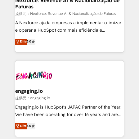
Nexforce: Revenue AI & Nacionalização de
Faturas
objects, automations, and integrations built for
growth. 🚀 AI-Driven GTM Orchestration Unify
提供元：Nexforce: Revenue AI & Nacionalização de Faturas
HubSpot with LinkedIn, WhatsApp, email, paid
A Nexforce ajuda empresas a implementar otimizar
media, and AI voice to drive pipeline. 🤖 AI Custom
e operar a HubSpot com mais eficiência e
Agent Development Deploy AI agents for
previsibilidade de receita. Combinamos Revenue
Elite
5.0
prospecting, follow-ups, service triage, and
Operations (RevOps) e Inteligência Artificial para
knowledge retrieval—built in HubSpot. ⚡ Fast-Track
estruturar processos integrar sistemas organizar
& Growth-Track Services Fast-Track: Rapid HubSpot
dados e automatizar operações. O objetivo é
onboarding in weeks Growth-Track: Unlock
transformar a HubSpot em um verdadeiro sistema
advanced optimization & adoption 📍 São Paulo, BR
operacional de receita conectando equipes
• Des Moines, IA • New York, NY
tecnologia e dados em uma operação integrada.
Também somos distribuidores oficiais da HubSpot
engaging.io
e de mais de 150 softwares globais permitindo
提供元：engaging.io
contratar e pagar a HubSpot em reais com nota
Engaging.io is HubSpot's JAPAC Partner of the Year!
fiscal no Brasil e gerar economia de até 50% na
We have been operating for over 16 years and are
contratação de softwares internacionais.
one of HubSpot's most experienced and technically
Elite
5.0
Oferecemos ainda agentes de IA especializados em
capable Agency Partners globally. We specialise in
HubSpot que automatizam tarefas executam rotinas
complex CRM migrations, implementations,