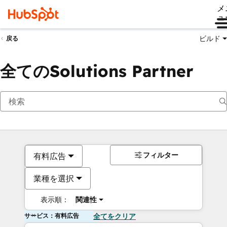
メ
ュ
ビルド
戻る
全てのSolutions Partner
フィルター
有料広告
業種を選択
表示順：
関連性
サービス：有料広告
全てをクリア