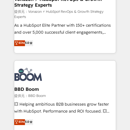
Strategy Experts
pour aligner les équipes marketing, commerciales et
support client (data migration, synchronisation API,
提供元：Vonazon ⚡ HubSpot RevOps & Growth Strategy
Experts
audit et maintenance) ➤ La création de sites internet
As a HubSpot Elite Partner with 150+ certifications
de conversion qui transforment les visiteurs en
and over 5,000 successful client engagements,
opportunités d'affaires ➤ La mise en place de
Vonazon turns marketing complexity into
stratégies d'acquisition marketing (SEO, SEA,
Elite
5.0
measurable, scalable growth. From onboarding to
inbound, automatisation marketing, ABM, IA,
enterprise-grade campaigns, our in-house team
emailing) Informations clés : - 10 ans d'expérience -
builds scalable strategies that drive long-term
100+ intégrations CRM HubSpot réussies - 40
revenue. ⚙️ HubSpot Integration & Optimization •
experts conseil - 150 certifications HubSpot
Seamless CRM, CMS, and automation setup •
cumulées
Complex platform migrations and data cleanups •
Custom APIs and third-party integrations 📈 End-to-
BBD Boom
End Revenue Acceleration • Lifecycle marketing and
提供元：BBD Boom
pipeline growth programs • Sales enablement tools
💥 Helping ambitious B2B businesses grow faster
and CRM optimization • Retention strategies with
with HubSpot. Performance and ROI focused. 💥
customer journey mapping 🏅 Elite-Level HubSpot
BBD Boom is the HubSpot partner that can help you
Elite
5.0
Execution • 750+ onboardings and 2,000+
to HubSpot Better. We work with your teams to
implementations • Deep expertise across marketing,