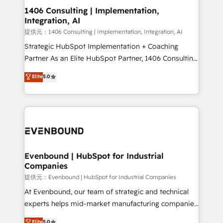
allowing companies to optimize processes and meet
1406 Consulting | Implementation,
Integration, AI
the needs of the customer. We are part of Impresoft
Group, a group of specialized and complementary
提供元：1406 Consulting | Implementation, Integration, AI
companies that divide their offer into 4
Strategic HubSpot Implementation + Coaching
Competence Centers: Smart Manufacturing,
Partner As an Elite HubSpot Partner, 1406 Consulting
Customer First, Enabling Technologies & Security.
helps mid-market revenue teams transform how
Elite
5.0
The synergies generated by these integrations,
they sell, market, and serve. We don't just build your
together with the combination of talents, skills,
HubSpot—we teach your team to own it, then stay
solutions and services, have allowed the group to
to help you keep winning. What We Do ⚙️ CRM
build an unrivaled offering portfolio on the market
Implementations across Marketing, Sales, Service,
to accompany companies on their digital
Data & Content 📈 Sales & Marketing Alignment +
transformation journey.
Revenue Team Enablement 🤖 Breeze AI & Custom
Agent Creation 🔄 Custom Integrations & Data
Evenbound | HubSpot for Industrial
Companies
Migration Why 1406 We become part of your team.
Your team learns while we build. We fix what others
提供元：Evenbound | HubSpot for Industrial Companies
broke. Built for mid-market reality—practical
At Evenbound, our team of strategic and technical
solutions that work with your actual headcount and
experts helps mid-market manufacturing companies
constraints. By the Numbers 🏆 Top 1% of all
achieve real growth. We specialize in delivering
Elite
5.0