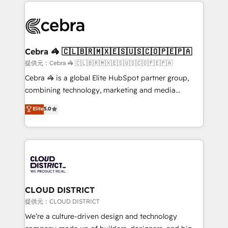
100+ seamless migrations from 15+ different CRMs
OneMetric that matters most: revenue.
✨ 100,000+ hours in HubSpot projects, 75+ full Hub
implementations, and 5,000+ pages ✨ CS: Clients
generating 7-digit MRR from inbound campaigns ✨
CS: 245% organic growth & +751% new visitors for a
Cebra 🦓 🇨🇱🇧🇷🇲🇽🇪🇸🇺🇸🇨🇴🇵🇪🇵🇦
full-funnel HubSpot project ✨ CS: 415% conversion
提供元：Cebra 🦓 🇨🇱🇧🇷🇲🇽🇪🇸🇺🇸🇨🇴🇵🇪🇵🇦
boost with a new HubSpot site Recognized leaders:
Cebra 🦓 is a global Elite HubSpot partner group,
🏆 HubSpot Platform Migration Impact Award 🏆
combining technology, marketing and media
Clutch HubSpot Global Leader 🏆 Finalist: HubSpot
expertise across Latin America and Southern
Elite
5.0
Inbound Campaign of the Year 🏆 Gold AVA Digital
Europe, with teams across 7 countries. Born in Chile,
Award for Best Website 🌟 Accreditations: CRM
we combine local insight with international reach to
Implementation, HubSpot Content Experience, CRM
help businesses grow through technology, creativity,
Data Migration & Custom Integration
AI and strategy. For over 12 years, we’ve delivered
500+ HubSpot implementations, building end-to-
end solutions that integrate CRM, AI automation,
inbound and loop marketing, content, and digital
CLOUD DISTRICT
creativity. Our multicultural team works in Spanish,
提供元：CLOUD DISTRICT
Portuguese, and English to design scalable strategies
We’re a culture-driven design and technology
that drive measurable growth. 🌎 Highlights: • 10+