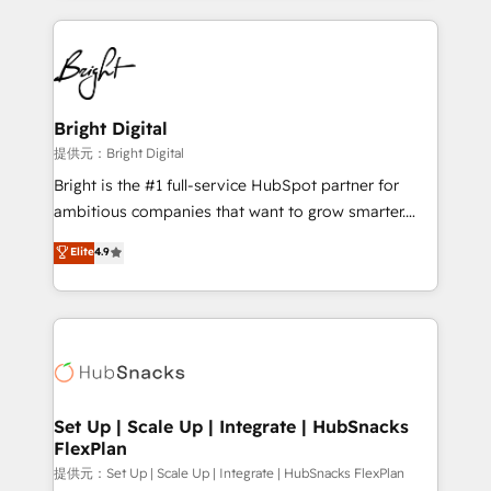
Growth-Driven Design Agency of the Year 🏆2015
automation, integration, and AI innovation to deliver
Became the 5th Agency to reach Diamond 🏆2014
lasting impact. We specialize in: • Turnkey and end-
HubSpot COS Performance Award 🏆2014 HubSpot
to-end HubSpot implementations • Onboarding for
COS Design Award 🏆2013 HubSpot Marketplace
Sales, Service, Marketing & Content Hubs • AI voice
Provider of the Year 🏆2011 Became a HubSpot
and chat agents, predictive automation, and smart
Bright Digital
Partner 📆Founded in 1997
workflows • Salesforce + HubSpot integration •
提供元：Bright Digital
RevOps and AI-driven sales enablement • Website
Bright is the #1 full-service HubSpot partner for
design and CMS development • ERP integration: SAP,
ambitious companies that want to grow smarter.
NetSuite, Microsoft Dynamics, … • Data cleansing
From HubSpot onboarding, to training, from
Elite
4.9
and CRM migration from any platform •
developing a new website to lead generation and
Client/member portals built on HubSpot • Custom
digital marketing; we do it all (and with great
and complex integrations: SAM.gov, GovWin,
results)! In short, our services include: - HubSpot
QuickBooks, PandaDoc, ClickUp, Shopify, Mapsly,
consultancy: onboarding, training, data migration -
WooCommerce, BuilderTrend, and more Experience
HubSpot development: websites, custom modules,
the difference — reach out to see how AI + HubSpot
integrations - Marketing & sales solutions: digital
can transform your business.
marketing, advertising, campaigns, content and
Set Up | Scale Up | Integrate | HubSnacks
FlexPlan
design We connect people, data and technology to
improve customer experiences. With our bright
提供元：Set Up | Scale Up | Integrate | HubSnacks FlexPlan