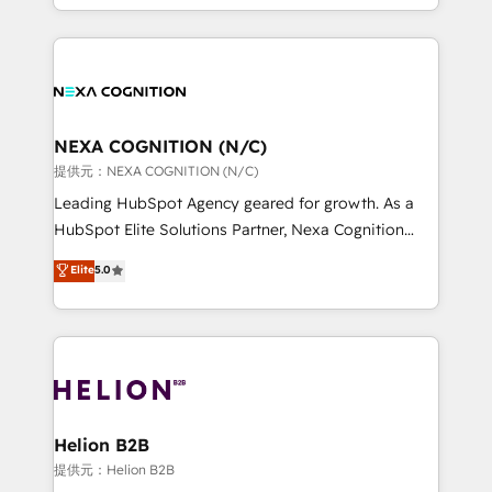
to HubSpot New lead generation strategies Time-
implementation. And we deliver best practice across
saving automations Fresh growth campaigns Robust
the whole HubSpot platform, covering marketing,
help desk Unified revenue operations Dynamic
sales, service, CMS and integrations. We work with
website development Award-winning creative
all businesses, from start-up to Enterprise, and have
design We live and breathe HubSpot and are ready
delivered the largest HubSpot implementations in
to take on real challenges!
the world. Our human approach to digital
NEXA COGNITION (N/C)
transformation is designed for businesses who want
提供元：NEXA COGNITION (N/C)
to grow. And we're passionate about APAC
Leading HubSpot Agency geared for growth. As a
businesses leading the world in technology, agility
HubSpot Elite Solutions Partner, Nexa Cognition
and productivity. We also have a proven track
ranks in the top 1% of global HubSpot Partners and
Elite
5.0
record migrating businesses from CRM & Marketing
has been one of the longest-standing partners since
Platforms such as Salesforce, Dynamics, Pipedrive,
2012. We empower businesses to harness the full
and Marketo onto HubSpot. Our methodology
potential of HubSpot by combining strategic
literally transforms the way the businesses we work
insights with technical excellence, we deliver
with attract and retain customers, manage their
bespoke HubSpot solutions tailored to drive
business people and processes, and how they
measurable growth and operational efficiency. Why
service their customers.
Choose Nexa Cognition? 🚀 HubSpot Expertise: Our
Helion B2B
certified team specialises in CRM implementation,
提供元：Helion B2B