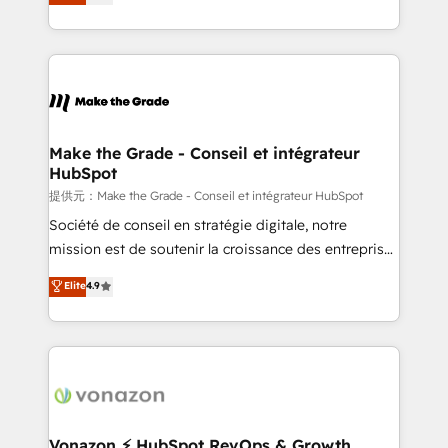
téléphonie, etc.) • Alignement des équipes grâce à un
outil et des données partagées • Amélioration de la
collecte et de l’analyse des données pour des
décisions éclairées • Optimisation de l’efficacité et
de la productivité des équipes Notre équipe de 30
consultants certifiés HubSpot aborde chaque projet
avec un engagement total, alignant processus
Make the Grade - Conseil et intégrateur
HubSpot
métiers et technologie, et guidant vos équipes à
travers le changement, tout en centrant vos objectifs
提供元：Make the Grade - Conseil et intégrateur HubSpot
d’entreprise. Grâce à une méthodologie éprouvée
Société de conseil en stratégie digitale, notre
auprès de plus de 400 clients, nous comprenons
mission est de soutenir la croissance des entreprises
rapidement vos enjeux et intégrons parfaitement
B2B à travers l’acquisition de nouveaux clients,
Elite
4.9
HubSpot dans votre organisation. Pour toute
l'intégration CRM et le développement des revenus
question technique ou besoin de structuration de
auprès de vos comptes existants. En France et à
votre projet HubSpot, contactez notre équipe pour
l'international, nous travaillons avec des ETI
un échange dédié.
ambitieuses, des grands groupes voulant aller au-
delà d’une simple transformation digitale et des
startups florissantes. Nos 3 grandes expertises sont :
➤ L’intégration de CRM et de méthodologie RevOps
Vonazon ⚡ HubSpot RevOps & Growth