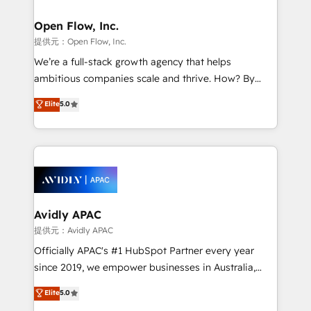
Brussels, Munich "München", Cologne "Köln", Paris
and Amsterdam. Elixir is a first mover and leader
Open Flow, Inc.
when it comes to HubSpot sales and service
提供元：Open Flow, Inc.
implementations, highly renowned for our business
We’re a full-stack growth agency that helps
acumen, process (re-)design experience and a
ambitious companies scale and thrive. How? By
massive amount of success stories in this area. We
upgrading and streamlining every single revenue-
Elite
5.0
integrate HubSpot with complex solutions like SAP,
generating aspect of your business. We’re proud
MicroSoft, custom solutions,... Our company also has
HubSpot Elite Solutions Partners and devout CRM
strong experience with HubSpot CRM extension,
nerds who can harness HubSpot’s custom digital
mobile apps for Field Service Management and
tools to improve each touchpoint of your customer
Retail execution, CPQ, customer portals and
experience. Working hand-in-hand with your team,
HubSpot CMS developments. And we're champions
we’ll assemble a RevOps machine that drives more
when it comes to complex data migrations.
traffic, generates better leads and crushes your
Avidly APAC
revenue goals. We've worked with thousands of
提供元：Avidly APAC
HubSpot customers and we'd love to work with you
Officially APAC's #1 HubSpot Partner every year
too! Clients come to us for: Advanced CRM solutions
since 2019, we empower businesses in Australia,
System Integrations both Custom and Native to
New Zealand, and globally to realise their full
Elite
5.0
HubSpot Data System Migrations between systems
potential through enterprise HubSpot CRM