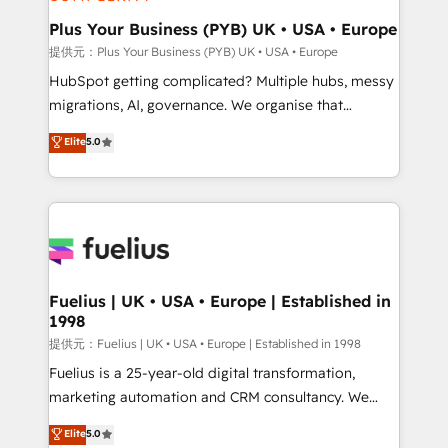
HubSpot Content Hub, WordPress development,
B2B SEO, paid media, and content. We work with
Plus Your Business (PYB) UK • USA • Europe
enterprise and growth-led companies across
提供元：Plus Your Business (PYB) UK • USA • Europe
technology, professional services, financial services
HubSpot getting complicated? Multiple hubs, messy
and industrial sectors. Offices in Johannesburg, Cape
migrations, AI, governance. We organise that
Town and London. 500+ HubSpot CRM
complexity, so your team can put HubSpot to work...
Elite
5.0
implementations delivered. AI visibility coverage
Welcome to our Profile! We help with: • CRM
across ChatGPT, Claude, Perplexity, Gemini and
implementation, reports, workflows, and team
Google AI Overviews. HubSpot Impact Award -
training • CRM migration from Salesforce, Pipedrive,
Customer First HubSpot Impact Award - Integrations
Dynamics and others • Technical projects including
Innovation HubSpot Impact Award - Platform
custom API integrations with ERP (and other
Migration Excellence HubSpot Impact Award -
systems) • AI governance for HubSpot-centred
Platform Excellence 35+ full-time HubSpot
operations A little about us: • Boutique 'Elite' team of
Fuelius | UK • USA • Europe | Established in
professionals.
1998
12 • 150+ clients across Sales Hub, Marketing Hub,
Service Hub, Data Hub and CMS • ISO/IEC
提供元：Fuelius | UK • USA • Europe | Established in 1998
27001:2022, ISO 9001:2015, and ISO 42001:2023
Fuelius is a 25-year-old digital transformation,
certified - the AI management standard • GuardHub:
marketing automation and CRM consultancy. We
our AI governance framework, built on ISO 42001
enable mid-market and enterprise clients to
Elite
5.0
Ready for the next step? Click the 👈 '𝗖𝗼𝗻𝘁𝗮𝗰𝘁
maximise their return from digital and fuel their