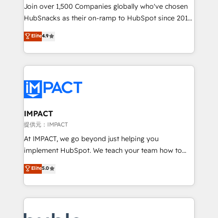
people, exciting ideas and can-do mentality, we
Join over 1,500 Companies globally who've chosen
ensure revenue growth on a daily basis. So tell us
HubSnacks as their on-ramp to HubSpot since 2014
your challenge; our passionate and growth driven
Simple pay-as-you-go plans that accelerate value...
Elite
4.9
team of 100+ experts is ready for you! Driving digital
1️⃣ Set Up | Onboarding New or Check-fixing existing
growth | www.brightdigital.com
HubSpot portals 2️⃣ Scale Up | 100% HubSpot Task
Execution... Global 24/7 ... All Experts 3️⃣ Integrate |
your entire Tech Stack with Custom Integrations
Slash months from your API Integration project... ⬅️
Click "Contact Business" ⬅️ to access 150+ Kickstart
Integration templates that put HubSpot in the center
IMPACT
of your tech stack, syncing... 🛍️ Shopify or
提供元：IMPACT
WooCommerce 💲 Stripe or Paypal 💰 Sage or
At IMPACT, we go beyond just helping you
Netsuite 🤖 Google or Microsoft ✍️ DocuSign or
implement HubSpot. We teach your team how to
PandaDoc 🌐 Avalara or Quaderno HubSnacks holds
master it. As the creators of the Endless Customers
Elite
5.0
the rare Advanced "Custom Integrations"
System™ (the next evolution of They Ask, You
Accreditation, securely sync data across... 🔄 any
Answer), we’re the only HubSpot partner built
apps, in any direction. Stuck on your old CRM..?
entirely around coaching and training. That means
Migrate | seamlessly off your old CRM onto a clean
we don’t do the work for you; we help you build the
new HubSpot portal with Advanced Website and