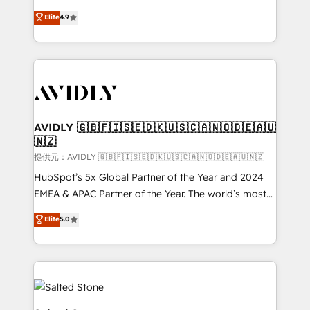
Strategy: Activate Breeze Agents, configure HubSpot
North America. Avec plus de 115 experts en
Elite
4.9
AI, & maximize AEO with tailored AI services. 🧩
marketing automation, Growth, Revops, CRM et
Integrations: Extend HubSpot with custom
webdesign. Markentive is both a consulting firm, a
integrations, hosting, & maintenance.
digital agency and an integrator. With over 115
experts in marketing automation, growth, revops,
CRM and webdesign (We focus on EMEA - USA
customers).
AVIDLY 🇬🇧🇫🇮🇸🇪🇩🇰🇺🇸🇨🇦🇳🇴🇩🇪🇦🇺
🇳🇿
提供元：AVIDLY 🇬🇧🇫🇮🇸🇪🇩🇰🇺🇸🇨🇦🇳🇴🇩🇪🇦🇺🇳🇿
HubSpot’s 5x Global Partner of the Year and 2024
EMEA & APAC Partner of the Year. The world’s most
experienced and fully accredited HubSpot Solutions
Elite
5.0
Partner. 🚀 With 2,750+ HubSpot projects delivered
and 370+ specialists across EMEA, APAC and NAM,
we de-risk complex CRM programmes and
accelerate ROI across every HubSpot Hub. 🧭 From
multi-region migrations to AI-powered automation,