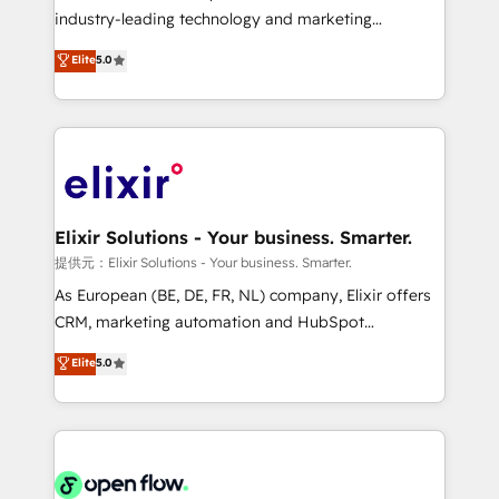
intake; pipeline and document workflows 🛒 E-
industry-leading technology and marketing
Commerce: Shopify, WooCommerce; lifecycle and
consultancy. Our focus is on enterprise and mid-
Elite
5.0
revenue automation 🏢 Real Estate: deal pipelines;
market B2B companies globally that want a strategic
portfolio and lifecycle management 🏭
approach to execute their goals through creative
Manufacturing: ERP integrations; operational
applications of our solutions; Technical HubSpot
alignment 🛡️ Compliance & Data Considerations:
Consulting, Content Marketing, Growth-Driven
HIPAA-aware; CASL-compliant; GDPR-ready
Design, Migrations + Integrations. Mole Street’s
implementations where required 💡 Why 500+
mission is empowering others to realize their
Clients Choose Us: Elite Partner; technical, fast, and
greatness, which is achieved through creating
Elixir Solutions - Your business. Smarter.
built to scale.
absolute clarity, derived from a well-defined
提供元：Elixir Solutions - Your business. Smarter.
strategy, executed well, and reported on with clear
As European (BE, DE, FR, NL) company, Elixir offers
results. The culture is driven by core values; Joy, Grit,
CRM, marketing automation and HubSpot
Accountability, Curiosity, Authenticity, Growth
integration products and services to mid-market
Elite
5.0
Mindedness, and Clarity. We are driven to win for the
and enterprise customers. We ensure that your sales,
collective good of the company and its clientele, and
service and marketing department operates in the
dedicated to breaking the mold from the agency of
most effective way, while at the same time
the past into the consultancy of the future. Great
leveraging your commercial data for a fully
things are happening.
integrated buyers journey. Elixir is located in