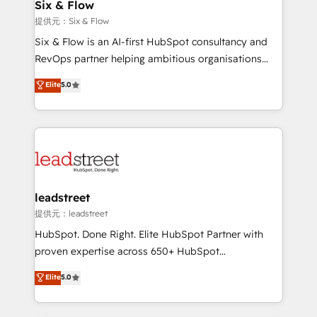
helps the following industries: logistics & 3PL, home
Six & Flow
improvement & construction, branding and
提供元：Six & Flow
commercialization, real estate, health, education,
Six & Flow is an AI-first HubSpot consultancy and
SaaS, Software Dev & IT and consulting, make the
RevOps partner helping ambitious organisations
most out of their HubSpot experience operating in
grow with clarity, confidence, and intelligence.
Elite
5.0
the United States, EU, UAE, Mexico and Latin
Operating across the UK, Netherlands, Ireland, and
America. From casual user to super fan: make
Canada, we’ve delivered thousands of successful
HubSpot an experience you LOVE!
HubSpot projects for mid-market and enterprise
clients worldwide, with over 10 years experience. We
combine HubSpot, data, and AI to design connected
go-to-market systems that align people, process,
and technology for predictable, scalable revenue
leadstreet
growth. Our expertise spans RevOps, CRM and data
提供元：leadstreet
architecture, AI enablement, and strategic marketing,
HubSpot. Done Right. Elite HubSpot Partner with
delivered through our proprietary FLAIR framework
proven expertise across 650+ HubSpot
for responsible AI adoption. As a HubSpot Elite
implementations. With 12+ years of HubSpot
Elite
5.0
Partner and ISO 27001:2022 certified consultancy,
experience, we help you use the HubSpot platform
we blend strategy, creativity, and technology to help
to its fullest capacity, improve your current HubSpot
organisations scale smarter and grow stronger.