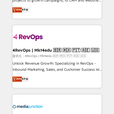
projects to growth campaigns, to CRM and websites.
HubSpot experts backed by over 10+ years of
Hire an agency that's experienced in every inch of
Elite
4.9
HubSpot experience ✔️Flexible pricing models —
HubSpot and willing to work hand-in-hand with your
Hourly-fee (assigned one Dedicated HubSpot
team to simplify the complex and build a better
Admin); Monthly-fee (HubSpot Admin + Project
experience for your team and customers.
Manager); and Fixed Project Cost (as per
requirement). ✔️Helped over 25,000+ customers so
far with our HubSpot solutions. ✔️Bespoke apps &
on-demand bundle services. Connect with us today!
4RevOps | Mkt4edu 🇧🇷 🇲🇽 🇵🇹 🇦🇪 🇺🇸
提供元：4RevOps | Mkt4edu 🇧🇷 🇲🇽 🇵🇹 🇦🇪 🇺🇸
Unlock Revenue Growth: Specializing in RevOps -
Inbound Marketing, Sales, and Customer Success We
specialize in driving revenue growth for companies
Elite
4.9
across industries through tailored marketing, sales,
and customer success strategies, utilizing RevOps
methodologies. As Latin America's largest HubSpot
partner and a global leader in education market, we
offer unparalleled insights. Operating in five
countries—Brazil, UAE (Abu Dhabi/Dubai/Sharjah),