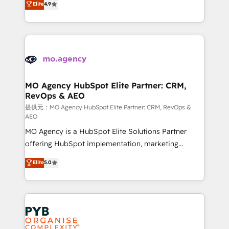
Elite
4.9
to your needs and sales objectives. With 125+
migrate, replatform, and scale smarter. We specialize
certifications, we are part of the most certified
in high-impact CRM and CMS migrations and
Canadian agencies, and we both hold Onboarding
onboarding from platforms like Salesforce, NetSuite,
Accreditations. Based in Canada (coast to coast), our
Zoho, Pardot, Marketo, Microsoft Dynamics, Wix,
services are offered in both English & French.
WordPress and legacy CRMs, turning fragmented
systems into unified, growth-ready HubSpot
architectures that accelerate revenue operations and
MO Agency HubSpot Elite Partner: CRM,
RevOps & AEO
performance. - Multi-object CRM migration, cleanup,
and implementation. - Pre-built and custom
提供元：MO Agency HubSpot Elite Partner: CRM, RevOps &
AEO
integrations across your full tech stack. - Custom
MO Agency is a HubSpot Elite Solutions Partner
object setup, CMS builds, and full-funnel automation.
offering HubSpot implementation, marketing
- Dashboards, lifecycle campaigns, and lead
automation, CRM and RevOps consulting, data
nurturing sequences. - Cross-hub setup across
Elite
5.0
architecture, sales enablement, lifecycle automation,
Marketing, Sales, Operations, and Service Hubs. -
lead scoring and revenue reporting. HubSpot,
Ongoing optimization, managed support, and
Salesforce and integrated enterprise stacks. Digital
scalable retainers. Let’s make HubSpot your most
Marketing, Answer Engine Optimisation, and
powerful growth engine. Built to convert, scale, and
Generative Engine Optimisation (AI Search),
drive results.