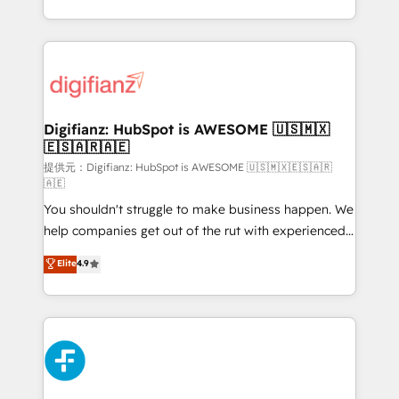
𝗯𝘂𝘀𝗶𝗻𝗲𝘀𝘀' button to get in touch (𝘸𝘦'𝘳𝘦 𝘴𝘶𝘱𝘦𝘳
growth. We modernise platforms, streamline
𝘳𝘦𝘴𝘱𝘰𝘯𝘴𝘪𝘷𝘦)
operations that are causing inefficiencies, improve
customer experiences, integrate systems, and
supercharge revenue operations Key services: • CRM
Implementation • Systems Integration • Digital
Transformation / Web Development • RevOps &
Digifianz: HubSpot is AWESOME 🇺🇸🇲🇽
🇪🇸🇦🇷🇦🇪
Sales Consulting • Marketing Automation What
makes us different? 🚀 Top 0.5% of global HubSpot
提供元：Digifianz: HubSpot is AWESOME 🇺🇸🇲🇽🇪🇸🇦🇷
🇦🇪
agencies ⚙️ The strongest technical ability and
You shouldn't struggle to make business happen. We
integration capabilities 💼 Consultative, long-term
help companies get out of the rut with experienced,
partners who will embed ourselves into your
process-oriented teams implementing HubSpot
business, processes and systems 🏢 We specialise in
Elite
4.9
Marketing, Sales, Service, CMS and Operations Hub,
working with mid-market and enterprise
so selling and actually engaging with your customers
organisations, global organisations and those with
feels easy and pain-free. We are a top ranked
complex use cases 🏆 CRM Implementation,
HubSpot Elite Partner, winner of Rookie of the Year
Platform Enablement, Custom Integration and
and Customer First Awards, 4.9/5 rating in HubSpot
Onboarding Accredited 🔐 ISO27001 & ISO9001
Reviews and 4.9/5 rating in Clutch Reviews. Digifianz
Certified