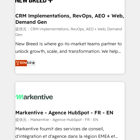
定の代行ではなく、設計の責任」を引き受け、部門横断
technical development team. - 19 HubSpot-certified
の統合・浸透・変革管理を実行します。 ▸ CMS戦略設
trainers to drive platform adoption. 📈 Revenue
CRM Implementations, RevOps, AEO + Web,
計・構築：リード獲得・CVR・SEOを前提にした情報設
Demand Gen
Generation - Full-funnel marketing and high-
計・導線設計・テンプレート設計をContent Hubで一体
performance advertising via Point Success Media. -
提供元：CRM Implementations, RevOps, AEO + Web, Demand
Gen
提供。 ▸ 既存CRM・MAからの移行支援：Salesforce・
Expert deployment of Breeze AI and custom agents
Marketo・Pardot等からの移行、カスタム設計、履歴
New Breed is where go-to-market teams partner to
to automate growth. 🏆 Elite Excellence - 8 platform
データ移行と活用設計まで。 ▸ AEO対応：ChatGPT・
unlock growth, scale, and transformation. We help
accreditations and deep HIPAA-compliance
Perplexity等のAI検索からの流入・引用を前提にコンテ
companies activate HubSpot’s AI-powered
expertise. - A team of 250+ experts dedicated to
Elite
5.0
ンツとサイト構造を最適化。 🏆 なぜ100incを選ぶの
customer platform and operationalize HubSpot’s
your resilient growth.
か？ ✓ HubSpot Eliteパートナー認定 ✓ HubSpotアワ
Loop Marketing framework through expert-led
ード受賞・HUGリーダー ✓ ISO27001:2022 /
services, smart agents, and purpose-built apps,
ISO9001:2015 取得 ✓ 400社以上の導入実績 ✓
tailored to your business. Together, we unlock
HubSpot大百科 出版 CRM・AI活用に関するご相談、現
results, fast. ⚙️CRM & RevOps: Align all Hubs to your
状整理の壁打ちなど、構想段階からお気軽にお問い合わ
buyer journey for clean data, scalability, & reporting.
せください。
🎯Demand Gen & ABM: Drive pipeline with inbound,
Markentive - Agence HubSpot - FR - EN
ABM, AEO, SEO, & paid media. 👩‍💻Web Design:
提供元：Markentive - Agence HubSpot - FR - EN
Build high-performing websites with UX, messaging,
Markentive fournit des services de conseil,
& conversion strategy that drive results. 🤖AI
d'intégration et d'agence dans la région EMEA et