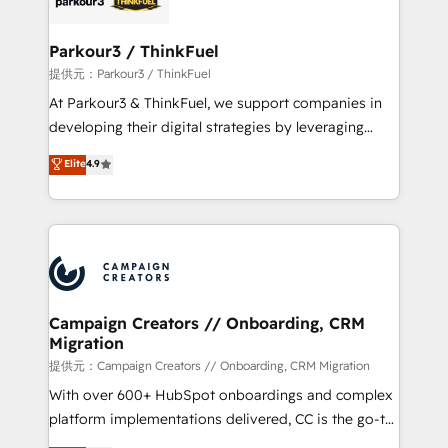
automation, and revenue intelligence to help
companies scale faster and smarter. 🔹 BOOMS:
Parkour3 / ThinkFuel
Demand generation for all your buyers With BOOMS,
提供元：Parkour3 / ThinkFuel
you invest in 100% of your buyers, accelerating your
At Parkour3 & ThinkFuel, we support companies in
growth and positioning yourself as an undisputed
developing their digital strategies by leveraging
leader. 🔹 BOOST: Optimize your digital
technologies and automating their marketing and
Elite
4.9
transformation process A methodology designed to
sales processes to generate growth. Our offer spans
implement HubSpot effectively and optimize your
from Strategy to Operations. We specialize in CRM
digital processes. 🔹 Trusted by Industry Leaders
onboarding and implementation, web design, sales
With an average rating of 4.9/5 and a proven track
& marketing automation, and digital marketing. With
record of business transformation, our growth-first
extensive experience working with tech companies
approach has helped brands dominate their
and manufacturers since 2002, we are committed to
markets.
empowering our clients and developing their
Campaign Creators // Onboarding, CRM
Migration
autonomy. Get to grips with HubSpot through
guided implementation and seamless integration of
提供元：Campaign Creators // Onboarding, CRM Migration
the CRM platform into your digital ecosystem. Would
With over 600+ HubSpot onboardings and complex
you like support in deploying your inbound
platform implementations delivered, CC is the go-to
marketing strategy? We'll provide support tailored
Elite Solutions Partner for businesses ready to