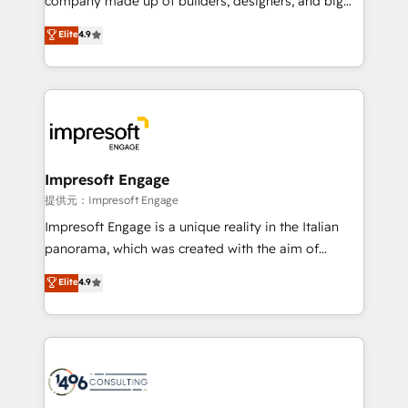
company made up of builders, designers, and big
years as a HubSpot partner. • 2023 Impact Awards:
thinkers. We blend strategy, design, and
Elite
4.9
Platform Migration Excellence. • Top 3 Partner of the
development—always fueled by curiosity—to turn
Year LATAM 2022, 2023, 2024, 2025. • Partner of the
ideas, opportunities, and challenges into meaningful
Year 2024. • Organizer of Aliados.ai (AI, marketing &
experiences. To us, technology is more than just
tech global congress). 👉 Ready to scale your
code; it’s about creating things that are useful, cool,
business with HubSpot? Let Cebra’s experts help
and—most importantly—simple. That’s why we lean
you grow faster, smarter, and with impact.
into bold ideas and shape them into thoughtful
products and strategies that actually make a
Impresoft Engage
difference.
提供元：Impresoft Engage
Impresoft Engage is a unique reality in the Italian
panorama, which was created with the aim of
putting Customer Experience at the center by
Elite
4.9
creating digital environments capable of integrating
people, processes and data. We offer the best
digital solutions on the market, ranging from CRM
processes and technologies to digital strategy, from
marketing automation to online and offline sales
processes through Customer Service Management,