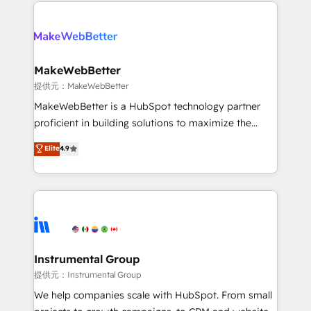
only firm in the world to hold Elite Partner
there’s a good chance one of our globally integrated
Accreditations with both HubSpot and Clay, our
teams has worked with clients just like you Let’s
clients gain a unique advantage in CRM architecture,
explore whether S2 is the partner you’ve been
pipeline generation, data intelligence, and go-to-
looking for...and get your next big initiative moving!
market execution. Why B2B Businesses Choose RP: -
MakeWebBetter
Secure: Soc2 compliant 🛡️ - Pricing: Implementations
提供元：MakeWebBetter
starting at $1,5k 💵 - Speed: Launch in 14 days ⚡ -
MakeWebBetter is a HubSpot technology partner
Global: 75+ RPers across five continents 🌐 - Scale:
proficient in building solutions to maximize the
Largest organically grown & fastest tiering Elite
operational efficiency of HubSpot. The fastest-
Elite
4.9
HubSpot Partner 🪴 - Sales Hub: More
growing tech-enabler & facilitator, MakeWebBetter,
implementations than any other Partner 💻 -
hands you the blend of HubSpot expertise &
Migrations: We convert Salesforce addicts to
eminent solutions & integrations. Trust us to
HubSpot evangelists 🧡 Don't hire a marketing
streamline your HubSpot experience. 🚀HubSpot
agency for an Ops problem. Don't hire a technical
Elite Partners with 10+ years of HubSpot experience
agency for a growth problem. Hire a partner built to
🤝HubSpot Premier Integration partner 🤝Google
solve both.
Premier Partner 2023 🌟5 HubSpot Accreditations 🌟
Instrumental Group
Won HubSpot Theme Challenge 2021 🌟INBOUND’19
提供元：Instrumental Group
HubSpot Rising Star Why us? Harnessing the full
We help companies scale with HubSpot. From small
potential of the powerful HubSpot CRM. ✔️A team of