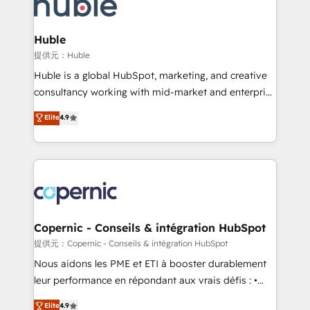
skills, processes, and internal team you need to
CRM Migrations using our in-house "HubScrub" Tool.
attract the right buyers, close deals faster, and grow
without outside dependencies. You’ll learn how to: •
Huble
Set up, audit, and organize your HubSpot portal •
提供元：Huble
Get your sales team fully using HubSpot • Track
Huble is a global HubSpot, marketing, and creative
pipeline and revenue across the entire buyer journey
consultancy working with mid-market and enterprise
• Build an in-house marketing team that drives
businesses. We go beyond implementation, shaping
Elite
4.9
growth • Create content and videos that attract
the strategy, processes, and teams that turn
buyers • Use AI to scale smarter Our coaching-led
HubSpot into a genuine growth engine. Named
approach works best for companies that are done
HubSpot's Global Partner of the Year in 2024,
with outsourcing and ready to build something that
consistently ranked among their top 5 partners
lasts. So if you're ready to become the most trusted
worldwide, and with over 15 years in the ecosystem,
voice in your market, let’s talk.
Huble has built a track record that speaks for itself.
One company, one operating model, delivering
Copernic - Conseils & intégration HubSpot
across offices and consulting teams in the UK, USA,
提供元：Copernic - Conseils & intégration HubSpot
Canada, Germany, France, Belgium, Singapore, and
Nous aidons les PME et ETI à booster durablement
South Africa. Certified compliant with ISO/IEC
leur performance en répondant aux vrais défis : •
27001:2022 and ISO 9001:2015 across all seven
Intégration de HubSpot avec d’autres outils (ERP,
Elite
4.9
international offices and 175+ employees.