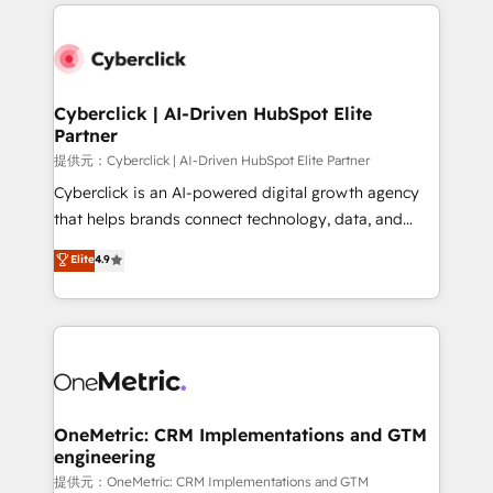
website, or build your new one.
Cyberclick | AI-Driven HubSpot Elite
Partner
提供元：Cyberclick | AI-Driven HubSpot Elite Partner
Cyberclick is an AI-powered digital growth agency
that helps brands connect technology, data, and
creativity to achieve measurable results. Founded in
Elite
4.9
Barcelona and operating across Spain, LATAM, and
the UK, we support global companies in building
smarter marketing, sales, and customer success
strategies. As the only HubSpot Elite Partner in
Iberia (Spain & Portugal), we combine human insight
with intelligent automation to drive sustainable
growth. Our multidisciplinary team designs solutions
OneMetric: CRM Implementations and GTM
engineering
that simplify complexity, boost performance, and
turn innovation into real impact. 🌍 Highlights •
提供元：OneMetric: CRM Implementations and GTM