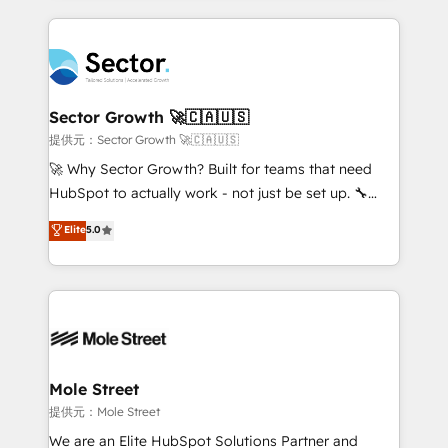
no CRM e mantêm os dados organizados, como um
integrations, custom CMS portal development,
especialista operando a plataforma 24/7. Hoje 300+
design & UX for mid to large to multi national
empresas em 13 países utilizam a Nexforce. Somos
businesses. Our teams are based in North America
a maior parceira da HubSpot na América Latina e
and APAC. We are HubSpot's top-ranked Advanced
líder no ranking global de sucesso do cliente da
Implementation Certified Partner and we contribute
Sector Growth 🚀🇨🇦🇺🇸
HubSpot.
to their advisory council. We strive to do 'good work
提供元：Sector Growth 🚀🇨🇦🇺🇸
with good people' and have worked with incredible
🚀 Why Sector Growth? Built for teams that need
brands. You can see some of them on our website,
HubSpot to actually work - not just be set up. 🔧
along with plenty of case studies.
HubSpot Experts: Onboarding, migrations,
Elite
5.0
automation, and training built for adoption. ⚡ Highly
Technical Execution: ERP, EMR and Custom
Integrations; complex builds delivered in weeks, not
months. 🤖 AI Consulting & Agents: AI-powered
workflows; automation agents; process optimization
inside HubSpot. 🏆 Industry Experience: 🏥
Healthcare: HIPAA implementations; secure data
Mole Street
workflows 💼 Financial Services: compliant
提供元：Mole Street
workflows; audit-ready reporting ⚖️ Legal: client
We are an Elite HubSpot Solutions Partner and