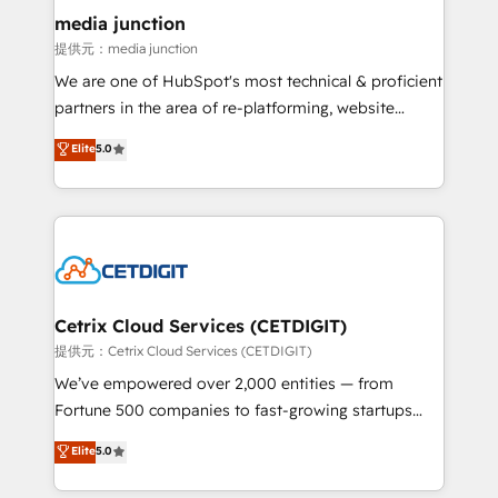
Mexico, USA, and Portugal—we've executed over a
media junction
hundred successful operations. Our approach,
提供元：media junction
rooted in RevOps principles, integrates analysis,
We are one of HubSpot's most technical & proficient
training, planning, and qualification. Leveraging
partners in the area of re-platforming, website
technology, data analytics, CRM optimization, and
design & development. We specialize in multi-hub
Elite
5.0
inbound marketing tactics, we focus on
implementations for mid-market & enterprise
understanding, nurturing, and converting leads.
companies. We are woman-owned, powered by
Partner with us to unlock your business's full
coffee, and we ❤️ dogs. We produce award-winning
potential and achieve sustained growth in today's
work for our clients. 🏆2023 Technical Expertise
competitive market.
Impact Award 🏆2022 Technical Expertise Impact
Award 🏆2022 Platform Migration Excellence Impact
Award 🏆2020 Elite Solutions Partner 🏆2019
Cetrix Cloud Services (CETDIGIT)
Integrations HubSpot Impact Award 🏆2019
提供元：Cetrix Cloud Services (CETDIGIT)
Marketing Enablement HubSpot Impact Award 🏆
We’ve empowered over 2,000 entities — from
2018 Website Design HubSpot Impact Award 🏆2017
Fortune 500 companies to fast-growing startups
Website Design HubSpot Impact Award 🏆2016
and nonprofits — to streamline operations, scale
Elite
5.0
Growth-Driven Design Agency of the Year 🏆2016
revenue, and unlock the full potential of HubSpot.
Sales Enablement HubSpot Impact Award 🏆2015
With deep technical and industry expertise, we fuse