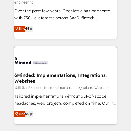
engineering
HubSpot Partner since 2012 • 2022 EMEA Impact
Over the past few years, OneMetric has partnered
Award: Best Integration • 150+ successful HubSpot
with 750+ customers across SaaS, fintech,
projects • Clients in 30+ industries • Proprietary
healthcare, real estate, and other industries. With
technology for integrations • Multilingual team:
Elite
4.9
150+ HubSpot-certified experts, we deliver scalable
English, Spanish, Portuguese & Italian 👉 Grow
solutions to complex GTM and RevOps challenges.
smarter with AI and HubSpot.
Our Expertise 🔹 Onboarding & Implementation:
Accredited HubSpot Partner, ensuring smooth setup
tailored to your GTM motion. 🔹 Migrations:
Accredited HubSpot Partner, ensuring migration
from other CRMs to HubSpot without data loss or
6Minded: Implementations, Integrations,
Websites
downtime. 🔹 RevOps Strategy: Align teams,
processes, and data to drive revenue efficiency. 🔹
提供元：6Minded: Implementations, Integrations, Websites
Integrations: Connect HubSpot with your tech stack
Tailored implementations without out-of-scope
for better adoption. 🔹 Custom Solutions: Build
headaches, web projects completed on time. Our in-
tailored apps, workflows, and configurations. We are
house team of certified CRM architects, experts,
Elite
5.0
SOC 2 Type II and ISO 27001 certified, reinforcing
developers, designers, and marketers handles all
our commitment to data security and compliance. At
aspects of your HubSpot. ✨ 400+ global clients ✨
OneMetric, we help revenue teams focus on the