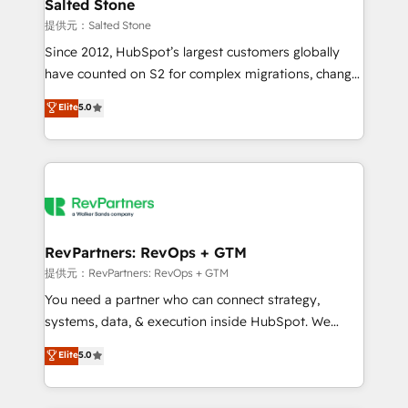
we turn complexity into clarity, human at global
Salted Stone
scale. 🏆 HubSpot’s CEO called us “the partner of the
提供元：Salted Stone
future.” Others agree it is proof of trust built through
Since 2012, HubSpot’s largest customers globally
measurable impact.
have counted on S2 for complex migrations, change
management, systems integration, and creative
Elite
5.0
solutions that deliver measurable impact and
transform brand experiences As one of the few full-
service creative agencies in the HubSpot
ecosystem, we blend strategy, technology, & award-
winning design to build scalable, globally
regionalized HubSpot websites, integrated
marketing campaigns, & RevOps frameworks that
RevPartners: RevOps + GTM
fuel long-term success We connect the entire
提供元：RevPartners: RevOps + GTM
customer lifecycle through seamless integrations,
You need a partner who can connect strategy,
ensure long-term adoption with change-
systems, data, & execution inside HubSpot. We
management programs, and align marketing, sales,
bridge the gap where most agencies fall short by
Elite
5.0
and service to drive sustainable growth With 6 key
combining GTM strategy with technical execution to
HubSpot accreditations and experience across
solve the right problem with the right solution. As the
hundreds of organizations in dozens of industries,