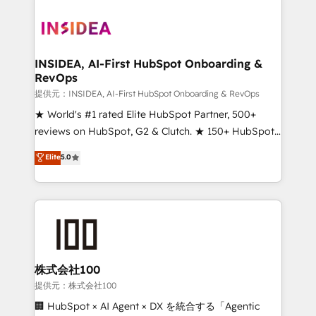
INSIDEA, AI-First HubSpot Onboarding &
RevOps
提供元：INSIDEA, AI-First HubSpot Onboarding & RevOps
★ World's #1 rated Elite HubSpot Partner, 500+
reviews on HubSpot, G2 & Clutch. ★ 150+ HubSpot
Certified Experts & Trainers across the team ★
Elite
5.0
1,500+ implementations across five continents ★ AI-
First, RevOps-led, Onboarding obsessed ★
Company of the Year 2024/25 INSIDEA helps
growing companies turn HubSpot into a revenue
engine. We onboard your team, migrate your data,
and build AI-powered workflows that drive adoption
from week one, in your time zone. What we do ➤
株式会社100
Onboarding: Live in weeks, with workflows built
提供元：株式会社100
around your business, not a template. ➤ Migration:
🏢 HubSpot × AI Agent × DX を統合する「Agentic