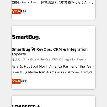
Move from any legacy CRM. Zero downtime, full data
CRM パートナー」 経営課題と現場業務をつなぐAIネイ
integrity. ➤ Implementation: Configure HubSpot to
ティブ・エージェンシーとして、HubSpot Eliteの実装
Elite
4.9
run your revenue process. Sales, marketing, and
力で顧客フロント業務を再設計します。 💡 100inc は何
service wired together. ➤ AI and Integrations: Layer
をする会社か？ HubSpotを共通基盤に、AIエージェン
Breeze AI, custom agents, and APIs to remove
トを組み込んだ顧客フロント業務（マーケティング・営
manual work. ➤ Ongoing Management: Monthly
業・CS）を組織全体で設計・実装する日本のAIネイテ
tune-ups, feature rollouts, adoption coaching. Buying
ィブ・エージェンシーです。事業部・グループ会社・部
HubSpot, switching to it, or reviving a stale portal?
門が分立する組織で、データと業務プロセスのサイロ化
We are built for the work.
を、CRMを軸とした全社共通基盤に再構築します。意
SmartBug 🚀 RevOps, CRM & Integration
Experts
思決定者・PMO・現場担当者に並走します。 1️⃣
HubSpot導入・活用支援 顧客データの一元化から、
提供元：SmartBug 🚀 RevOps, CRM & Integration Experts
GTMの見える化・自動化まで。全Hub統合運用、デー
As a 3x HubSpot North America Partner of the Year,
タ品質設計、グループ横断のCRM統合に対応します。
SmartBug Media transforms your customer lifecycle
2️⃣ AIエージェント組織構築 営業・マーケティング業務
into a revenue engine. Our unified ecosystem
Elite
5.0
の一部をAIが自律実行する組織への移行を設計・実装。
includes specialized divisions Globalia (AI &
Breeze・Claude等をHubSpotと連携させ、役割定義・
Software) and Point Success Media (Paid Media),
運用ルール・成果指標まで含めて設計します。 3️⃣ 全社
making this the official home for all three brands. 🔄
DX × AI推進のPMO伴走支援 複数部門をまたぐDX×AI変
Implementation & Integration - Seamless migrations
革を、構想から実装・定着までPMOとして主導。「設
and system integrations powered by Globalia’s