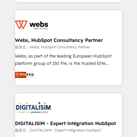
solve all your HubSpot challenges and improve user
sales, and service hubs • Built-in flexibility for
adoption, sales process and marketing results.
startups to global brands
Services 📚 Onboarding your team to HubSpot for
the first time 🔧 Designing and optimising your
HubSpot set-up for better results 🌐 Website design
and build using HubSpot 🔌 Integrating HubSpot
Webs, HubSpot Consultancy Partner
with other systems 🎓 Training your teams to be
提供元：Webs, HubSpot Consultancy Partner
HubSpot pros 📊 Lead generation services using
Webs, as part of the leading European HubSpot
HubSpot Why us? - SIX HubSpot Accreditations -
platform group of 150 Fte, is the trusted Elite
awarded by HubSpot after a rigorous process for
HubSpot CRM Partner offering you a roadmap on
Elite
4.8
CRM, Solutions Architecture, Onboarding , Data
maximizing EBITDA and achieving Commercial
Migration, Custom Integration & Platform
Excellence. With our targeted processes, we
Enablement -Onboarded over 500 businesses to
strengthen your digital transformation and minimize
HubSpot -Top 1% of partners worldwide -In-house
costs. As HubSpot's Advanced Accredited CRM
team of 25+ experts Contact us today to help you
Implementation partner, we provide expertise to
get more from your investment in HubSpot.
drive your business forward. Since 2015 we are fully
www.bbdboom.com
dedicated to HubSpot and with an experienced
DIGITALISIM - Expert Intégration HubSpot
team (50+), we work with reputable companies in
提供元：DIGITALISIM - Expert Intégration HubSpot
B2B sectors such as manufacturing, SaaS and