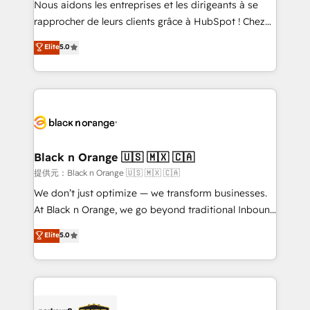
Nous aidons les entreprises et les dirigeants à se
business services. We prepare a customized
rapprocher de leurs clients grâce à HubSpot ! Chez
business case that demonstrates the value and
DIGITALISIM, nous avons l'intime conviction que la
Elite
5.0
impact of your digital transformation, including a
réussite des entreprises passe par l’innovation web,
detailed financial rationale with a focus on ROI and
le marketing digital, et la relation client ! C'est
TCO. As a trusted extension of your team, we
pourquoi, nos experts sont à la fois capables de
believe in the power of partnership. Together, we
gérer votre projet de création de site internet, votre
embark on a transformational journey that sets your
référencement, votre stratégie digitale et le pilotage
business up for long-term success. Unlock your
et l'intégration d'HubSpot ! Les grandes phases d'un
business. If not now, when?
projet HubSpot avec DIGITALISIM : 🧽 Nettoyage,
Black n Orange 🇺🇸 🇲🇽 🇨🇦
migration et intégration des bases de données. 🚀
提供元：Black n Orange 🇺🇸 🇲🇽 🇨🇦
Développement des interfaces avec vos logiciels
We don’t just optimize — we transform businesses.
métiers ⚙️ Configuration de la plateforme HubSpot
At Black n Orange, we go beyond traditional Inbound
📈 Configuration de rapports et tableaux de bord 🤝
Marketing with our exclusive methodologies:
Elite
5.0
Book Process & Guidelines utilisateurs 🎓
BOOMS and BOOST. Together, they form a powerful
Formations des utilisateurs
combination that has driven success for over 800
businesses worldwide. As Elite HubSpot Partners, we
specialize in crafting high-performance growth
strategies that integrate data-driven marketing,