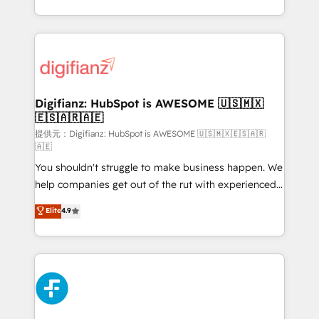
𝗯𝘂𝘀𝗶𝗻𝗲𝘀𝘀' button to get in touch (𝘸𝘦'𝘳𝘦 𝘴𝘶𝘱𝘦𝘳
growth. We modernise platforms, streamline
𝘳𝘦𝘴𝘱𝘰𝘯𝘴𝘪𝘷𝘦)
operations that are causing inefficiencies, improve
customer experiences, integrate systems, and
supercharge revenue operations Key services: • CRM
Implementation • Systems Integration • Digital
Transformation / Web Development • RevOps &
Digifianz: HubSpot is AWESOME 🇺🇸🇲🇽
🇪🇸🇦🇷🇦🇪
Sales Consulting • Marketing Automation What
makes us different? 🚀 Top 0.5% of global HubSpot
提供元：Digifianz: HubSpot is AWESOME 🇺🇸🇲🇽🇪🇸🇦🇷
🇦🇪
agencies ⚙️ The strongest technical ability and
You shouldn't struggle to make business happen. We
integration capabilities 💼 Consultative, long-term
help companies get out of the rut with experienced,
partners who will embed ourselves into your
process-oriented teams implementing HubSpot
business, processes and systems 🏢 We specialise in
Elite
4.9
Marketing, Sales, Service, CMS and Operations Hub,
working with mid-market and enterprise
so selling and actually engaging with your customers
organisations, global organisations and those with
feels easy and pain-free. We are a top ranked
complex use cases 🏆 CRM Implementation,
HubSpot Elite Partner, winner of Rookie of the Year
Platform Enablement, Custom Integration and
and Customer First Awards, 4.9/5 rating in HubSpot
Onboarding Accredited 🔐 ISO27001 & ISO9001
Reviews and 4.9/5 rating in Clutch Reviews. Digifianz
Certified