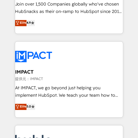
people, exciting ideas and can-do mentality, we
Join over 1,500 Companies globally who've chosen
ensure revenue growth on a daily basis. So tell us
HubSnacks as their on-ramp to HubSpot since 2014
your challenge; our passionate and growth driven
Simple pay-as-you-go plans that accelerate value...
Elite
4.9
team of 100+ experts is ready for you! Driving digital
1️⃣ Set Up | Onboarding New or Check-fixing existing
growth | www.brightdigital.com
HubSpot portals 2️⃣ Scale Up | 100% HubSpot Task
Execution... Global 24/7 ... All Experts 3️⃣ Integrate |
your entire Tech Stack with Custom Integrations
Slash months from your API Integration project... ⬅️
Click "Contact Business" ⬅️ to access 150+ Kickstart
Integration templates that put HubSpot in the center
IMPACT
of your tech stack, syncing... 🛍️ Shopify or
提供元：IMPACT
WooCommerce 💲 Stripe or Paypal 💰 Sage or
At IMPACT, we go beyond just helping you
Netsuite 🤖 Google or Microsoft ✍️ DocuSign or
implement HubSpot. We teach your team how to
PandaDoc 🌐 Avalara or Quaderno HubSnacks holds
master it. As the creators of the Endless Customers
Elite
5.0
the rare Advanced "Custom Integrations"
System™ (the next evolution of They Ask, You
Accreditation, securely sync data across... 🔄 any
Answer), we’re the only HubSpot partner built
apps, in any direction. Stuck on your old CRM..?
entirely around coaching and training. That means
Migrate | seamlessly off your old CRM onto a clean
we don’t do the work for you; we help you build the
new HubSpot portal with Advanced Website and