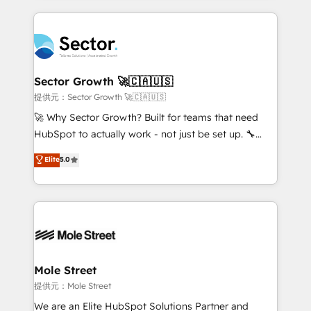
no CRM e mantêm os dados organizados, como um
integrations, custom CMS portal development,
especialista operando a plataforma 24/7. Hoje 300+
design & UX for mid to large to multi national
empresas em 13 países utilizam a Nexforce. Somos
businesses. Our teams are based in North America
a maior parceira da HubSpot na América Latina e
and APAC. We are HubSpot's top-ranked Advanced
líder no ranking global de sucesso do cliente da
Implementation Certified Partner and we contribute
Sector Growth 🚀🇨🇦🇺🇸
HubSpot.
to their advisory council. We strive to do 'good work
提供元：Sector Growth 🚀🇨🇦🇺🇸
with good people' and have worked with incredible
🚀 Why Sector Growth? Built for teams that need
brands. You can see some of them on our website,
HubSpot to actually work - not just be set up. 🔧
along with plenty of case studies.
HubSpot Experts: Onboarding, migrations,
Elite
5.0
automation, and training built for adoption. ⚡ Highly
Technical Execution: ERP, EMR and Custom
Integrations; complex builds delivered in weeks, not
months. 🤖 AI Consulting & Agents: AI-powered
workflows; automation agents; process optimization
inside HubSpot. 🏆 Industry Experience: 🏥
Healthcare: HIPAA implementations; secure data
Mole Street
workflows 💼 Financial Services: compliant
提供元：Mole Street
workflows; audit-ready reporting ⚖️ Legal: client
We are an Elite HubSpot Solutions Partner and