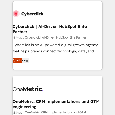
website, or build your new one.
Cyberclick | AI-Driven HubSpot Elite
Partner
提供元：Cyberclick | AI-Driven HubSpot Elite Partner
Cyberclick is an AI-powered digital growth agency
that helps brands connect technology, data, and
creativity to achieve measurable results. Founded in
Elite
4.9
Barcelona and operating across Spain, LATAM, and
the UK, we support global companies in building
smarter marketing, sales, and customer success
strategies. As the only HubSpot Elite Partner in
Iberia (Spain & Portugal), we combine human insight
with intelligent automation to drive sustainable
growth. Our multidisciplinary team designs solutions
OneMetric: CRM Implementations and GTM
engineering
that simplify complexity, boost performance, and
turn innovation into real impact. 🌍 Highlights •
提供元：OneMetric: CRM Implementations and GTM