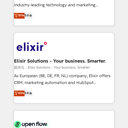
intake; pipeline and document workflows 🛒 E-
industry-leading technology and marketing
Commerce: Shopify, WooCommerce; lifecycle and
consultancy. Our focus is on enterprise and mid-
Elite
5.0
revenue automation 🏢 Real Estate: deal pipelines;
market B2B companies globally that want a strategic
portfolio and lifecycle management 🏭
approach to execute their goals through creative
Manufacturing: ERP integrations; operational
applications of our solutions; Technical HubSpot
alignment 🛡️ Compliance & Data Considerations:
Consulting, Content Marketing, Growth-Driven
HIPAA-aware; CASL-compliant; GDPR-ready
Design, Migrations + Integrations. Mole Street’s
implementations where required 💡 Why 500+
mission is empowering others to realize their
Clients Choose Us: Elite Partner; technical, fast, and
greatness, which is achieved through creating
Elixir Solutions - Your business. Smarter.
built to scale.
absolute clarity, derived from a well-defined
提供元：Elixir Solutions - Your business. Smarter.
strategy, executed well, and reported on with clear
As European (BE, DE, FR, NL) company, Elixir offers
results. The culture is driven by core values; Joy, Grit,
CRM, marketing automation and HubSpot
Accountability, Curiosity, Authenticity, Growth
integration products and services to mid-market
Elite
5.0
Mindedness, and Clarity. We are driven to win for the
and enterprise customers. We ensure that your sales,
collective good of the company and its clientele, and
service and marketing department operates in the
dedicated to breaking the mold from the agency of
most effective way, while at the same time
the past into the consultancy of the future. Great
leveraging your commercial data for a fully
things are happening.
integrated buyers journey. Elixir is located in