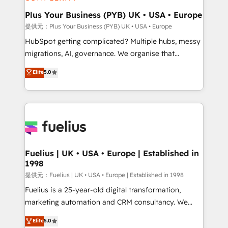
HubSpot Content Hub, WordPress development,
B2B SEO, paid media, and content. We work with
Plus Your Business (PYB) UK • USA • Europe
enterprise and growth-led companies across
提供元：Plus Your Business (PYB) UK • USA • Europe
technology, professional services, financial services
HubSpot getting complicated? Multiple hubs, messy
and industrial sectors. Offices in Johannesburg, Cape
migrations, AI, governance. We organise that
Town and London. 500+ HubSpot CRM
complexity, so your team can put HubSpot to work...
Elite
5.0
implementations delivered. AI visibility coverage
Welcome to our Profile! We help with: • CRM
across ChatGPT, Claude, Perplexity, Gemini and
implementation, reports, workflows, and team
Google AI Overviews. HubSpot Impact Award -
training • CRM migration from Salesforce, Pipedrive,
Customer First HubSpot Impact Award - Integrations
Dynamics and others • Technical projects including
Innovation HubSpot Impact Award - Platform
custom API integrations with ERP (and other
Migration Excellence HubSpot Impact Award -
systems) • AI governance for HubSpot-centred
Platform Excellence 35+ full-time HubSpot
operations A little about us: • Boutique 'Elite' team of
Fuelius | UK • USA • Europe | Established in
professionals.
1998
12 • 150+ clients across Sales Hub, Marketing Hub,
Service Hub, Data Hub and CMS • ISO/IEC
提供元：Fuelius | UK • USA • Europe | Established in 1998
27001:2022, ISO 9001:2015, and ISO 42001:2023
Fuelius is a 25-year-old digital transformation,
certified - the AI management standard • GuardHub:
marketing automation and CRM consultancy. We
our AI governance framework, built on ISO 42001
enable mid-market and enterprise clients to
Elite
5.0
Ready for the next step? Click the 👈 '𝗖𝗼𝗻𝘁𝗮𝗰𝘁
maximise their return from digital and fuel their