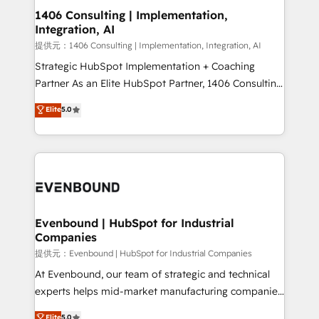
allowing companies to optimize processes and meet
1406 Consulting | Implementation,
Integration, AI
the needs of the customer. We are part of Impresoft
Group, a group of specialized and complementary
提供元：1406 Consulting | Implementation, Integration, AI
companies that divide their offer into 4
Strategic HubSpot Implementation + Coaching
Competence Centers: Smart Manufacturing,
Partner As an Elite HubSpot Partner, 1406 Consulting
Customer First, Enabling Technologies & Security.
helps mid-market revenue teams transform how
Elite
5.0
The synergies generated by these integrations,
they sell, market, and serve. We don't just build your
together with the combination of talents, skills,
HubSpot—we teach your team to own it, then stay
solutions and services, have allowed the group to
to help you keep winning. What We Do ⚙️ CRM
build an unrivaled offering portfolio on the market
Implementations across Marketing, Sales, Service,
to accompany companies on their digital
Data & Content 📈 Sales & Marketing Alignment +
transformation journey.
Revenue Team Enablement 🤖 Breeze AI & Custom
Agent Creation 🔄 Custom Integrations & Data
Evenbound | HubSpot for Industrial
Companies
Migration Why 1406 We become part of your team.
Your team learns while we build. We fix what others
提供元：Evenbound | HubSpot for Industrial Companies
broke. Built for mid-market reality—practical
At Evenbound, our team of strategic and technical
solutions that work with your actual headcount and
experts helps mid-market manufacturing companies
constraints. By the Numbers 🏆 Top 1% of all
achieve real growth. We specialize in delivering
Elite
5.0