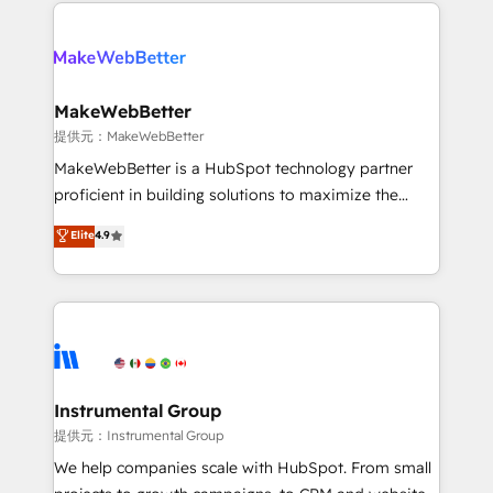
only firm in the world to hold Elite Partner
there’s a good chance one of our globally integrated
Accreditations with both HubSpot and Clay, our
teams has worked with clients just like you Let’s
clients gain a unique advantage in CRM architecture,
explore whether S2 is the partner you’ve been
pipeline generation, data intelligence, and go-to-
looking for...and get your next big initiative moving!
market execution. Why B2B Businesses Choose RP: -
MakeWebBetter
Secure: Soc2 compliant 🛡️ - Pricing: Implementations
提供元：MakeWebBetter
starting at $1,5k 💵 - Speed: Launch in 14 days ⚡ -
MakeWebBetter is a HubSpot technology partner
Global: 75+ RPers across five continents 🌐 - Scale:
proficient in building solutions to maximize the
Largest organically grown & fastest tiering Elite
operational efficiency of HubSpot. The fastest-
Elite
4.9
HubSpot Partner 🪴 - Sales Hub: More
growing tech-enabler & facilitator, MakeWebBetter,
implementations than any other Partner 💻 -
hands you the blend of HubSpot expertise &
Migrations: We convert Salesforce addicts to
eminent solutions & integrations. Trust us to
HubSpot evangelists 🧡 Don't hire a marketing
streamline your HubSpot experience. 🚀HubSpot
agency for an Ops problem. Don't hire a technical
Elite Partners with 10+ years of HubSpot experience
agency for a growth problem. Hire a partner built to
🤝HubSpot Premier Integration partner 🤝Google
solve both.
Premier Partner 2023 🌟5 HubSpot Accreditations 🌟
Instrumental Group
Won HubSpot Theme Challenge 2021 🌟INBOUND’19
提供元：Instrumental Group
HubSpot Rising Star Why us? Harnessing the full
We help companies scale with HubSpot. From small
potential of the powerful HubSpot CRM. ✔️A team of