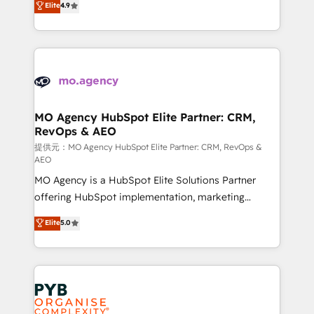
Elite
4.9
to your needs and sales objectives. With 125+
migrate, replatform, and scale smarter. We specialize
certifications, we are part of the most certified
in high-impact CRM and CMS migrations and
Canadian agencies, and we both hold Onboarding
onboarding from platforms like Salesforce, NetSuite,
Accreditations. Based in Canada (coast to coast), our
Zoho, Pardot, Marketo, Microsoft Dynamics, Wix,
services are offered in both English & French.
WordPress and legacy CRMs, turning fragmented
systems into unified, growth-ready HubSpot
architectures that accelerate revenue operations and
MO Agency HubSpot Elite Partner: CRM,
RevOps & AEO
performance. - Multi-object CRM migration, cleanup,
and implementation. - Pre-built and custom
提供元：MO Agency HubSpot Elite Partner: CRM, RevOps &
AEO
integrations across your full tech stack. - Custom
MO Agency is a HubSpot Elite Solutions Partner
object setup, CMS builds, and full-funnel automation.
offering HubSpot implementation, marketing
- Dashboards, lifecycle campaigns, and lead
automation, CRM and RevOps consulting, data
nurturing sequences. - Cross-hub setup across
Elite
5.0
architecture, sales enablement, lifecycle automation,
Marketing, Sales, Operations, and Service Hubs. -
lead scoring and revenue reporting. HubSpot,
Ongoing optimization, managed support, and
Salesforce and integrated enterprise stacks. Digital
scalable retainers. Let’s make HubSpot your most
Marketing, Answer Engine Optimisation, and
powerful growth engine. Built to convert, scale, and
Generative Engine Optimisation (AI Search),
drive results.