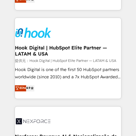
HubSpot partners 🔄 Top 5% globally in client
tailored solutions that drive results by leveraging
retention 📅 8+ years of consistent results since 2017
HubSpot’s platform and data to fuel success.
Who We Serve Revenue teams, marketing leaders,
Technical Solutions: - HubSpot Technical Consulting -
and sales ops at mid-market companies ready to
HubSpot CRM Implementation - HubSpot
move beyond spreadsheets into unified systems
Onboarding - Data Migration & Integrations -
that drive real business results.
Technical Audit & Optimization Strategic Solutions: -
Revenue Operations - Inbound Marketing -
Hook Digital | HubSpot Elite Partner —
LATAM & USA
Outbound Marketing - HubSpot CMS Website
Design & Development We empower our clients to
提供元：Hook Digital | HubSpot Elite Partner — LATAM & USA
reach their full potential by providing transparent,
Hook Digital is one of the first 50 HubSpot partners
relationship-driven support. With over 300 HubSpot
worldwide (since 2010) and a 7x HubSpot Awarded
certifications and accreditations, we deliver both the
Elite Partner. With 500+ projects across the U.S.,
Elite
4.9
technical know-how and strategic guidance you
Brazil, and LATAM, we combine global expertise with
need to succeed.
regional experience. Today, we are Brazil’s largest
HubSpot Elite Partner—trusted by companies across
the Americas to scale smarter. ⚙️ CRM
Implementation & Migration Onboarding across all
Hubs, plus migrations from Salesforce, Pipedrive, RD
Station, Freshdesk, Intercom, and more. Custom