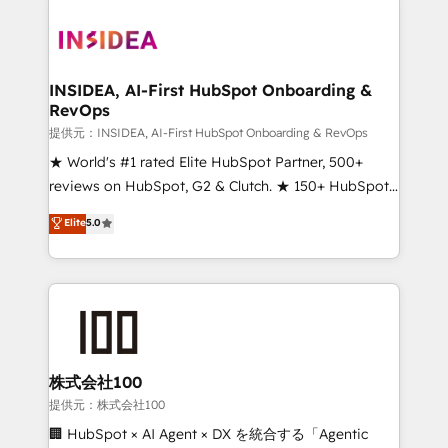
INSIDEA, AI-First HubSpot Onboarding &
RevOps
提供元：INSIDEA, AI-First HubSpot Onboarding & RevOps
★ World's #1 rated Elite HubSpot Partner, 500+
reviews on HubSpot, G2 & Clutch. ★ 150+ HubSpot
Certified Experts & Trainers across the team ★
Elite
5.0
1,500+ implementations across five continents ★ AI-
First, RevOps-led, Onboarding obsessed ★
Company of the Year 2024/25 INSIDEA helps
growing companies turn HubSpot into a revenue
engine. We onboard your team, migrate your data,
and build AI-powered workflows that drive adoption
from week one, in your time zone. What we do ➤
株式会社100
Onboarding: Live in weeks, with workflows built
提供元：株式会社100
around your business, not a template. ➤ Migration:
🏢 HubSpot × AI Agent × DX を統合する「Agentic