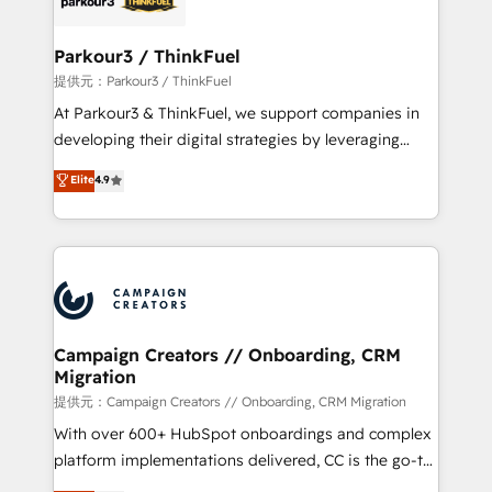
automation, and revenue intelligence to help
companies scale faster and smarter. 🔹 BOOMS:
Parkour3 / ThinkFuel
Demand generation for all your buyers With BOOMS,
提供元：Parkour3 / ThinkFuel
you invest in 100% of your buyers, accelerating your
At Parkour3 & ThinkFuel, we support companies in
growth and positioning yourself as an undisputed
developing their digital strategies by leveraging
leader. 🔹 BOOST: Optimize your digital
technologies and automating their marketing and
Elite
4.9
transformation process A methodology designed to
sales processes to generate growth. Our offer spans
implement HubSpot effectively and optimize your
from Strategy to Operations. We specialize in CRM
digital processes. 🔹 Trusted by Industry Leaders
onboarding and implementation, web design, sales
With an average rating of 4.9/5 and a proven track
& marketing automation, and digital marketing. With
record of business transformation, our growth-first
extensive experience working with tech companies
approach has helped brands dominate their
and manufacturers since 2002, we are committed to
markets.
empowering our clients and developing their
Campaign Creators // Onboarding, CRM
Migration
autonomy. Get to grips with HubSpot through
guided implementation and seamless integration of
提供元：Campaign Creators // Onboarding, CRM Migration
the CRM platform into your digital ecosystem. Would
With over 600+ HubSpot onboardings and complex
you like support in deploying your inbound
platform implementations delivered, CC is the go-to
marketing strategy? We'll provide support tailored
Elite Solutions Partner for businesses ready to