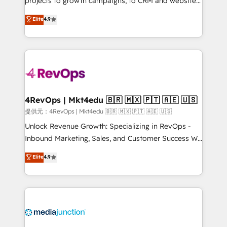
projects to growth campaigns, to CRM and websites.
HubSpot experts backed by over 10+ years of
Hire an agency that's experienced in every inch of
Elite
4.9
HubSpot experience ✔️Flexible pricing models —
HubSpot and willing to work hand-in-hand with your
Hourly-fee (assigned one Dedicated HubSpot
team to simplify the complex and build a better
Admin); Monthly-fee (HubSpot Admin + Project
experience for your team and customers.
Manager); and Fixed Project Cost (as per
requirement). ✔️Helped over 25,000+ customers so
far with our HubSpot solutions. ✔️Bespoke apps &
on-demand bundle services. Connect with us today!
4RevOps | Mkt4edu 🇧🇷 🇲🇽 🇵🇹 🇦🇪 🇺🇸
提供元：4RevOps | Mkt4edu 🇧🇷 🇲🇽 🇵🇹 🇦🇪 🇺🇸
Unlock Revenue Growth: Specializing in RevOps -
Inbound Marketing, Sales, and Customer Success We
specialize in driving revenue growth for companies
Elite
4.9
across industries through tailored marketing, sales,
and customer success strategies, utilizing RevOps
methodologies. As Latin America's largest HubSpot
partner and a global leader in education market, we
offer unparalleled insights. Operating in five
countries—Brazil, UAE (Abu Dhabi/Dubai/Sharjah),