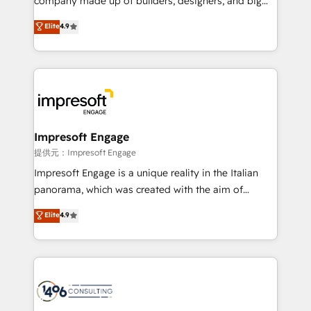
company made up of builders, designers, and big
years as a HubSpot partner. • 2023 Impact Awards:
thinkers. We blend strategy, design, and
Elite
4.9
Platform Migration Excellence. • Top 3 Partner of the
development—always fueled by curiosity—to turn
Year LATAM 2022, 2023, 2024, 2025. • Partner of the
ideas, opportunities, and challenges into meaningful
Year 2024. • Organizer of Aliados.ai (AI, marketing &
experiences. To us, technology is more than just
tech global congress). 👉 Ready to scale your
code; it’s about creating things that are useful, cool,
business with HubSpot? Let Cebra’s experts help
and—most importantly—simple. That’s why we lean
you grow faster, smarter, and with impact.
into bold ideas and shape them into thoughtful
products and strategies that actually make a
Impresoft Engage
difference.
提供元：Impresoft Engage
Impresoft Engage is a unique reality in the Italian
panorama, which was created with the aim of
putting Customer Experience at the center by
Elite
4.9
creating digital environments capable of integrating
people, processes and data. We offer the best
digital solutions on the market, ranging from CRM
processes and technologies to digital strategy, from
marketing automation to online and offline sales
processes through Customer Service Management,