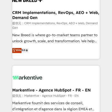
定の代行ではなく、設計の責任」を引き受け、部門横断
technical development team. - 19 HubSpot-certified
の統合・浸透・変革管理を実行します。 ▸ CMS戦略設
trainers to drive platform adoption. 📈 Revenue
CRM Implementations, RevOps, AEO + Web,
計・構築：リード獲得・CVR・SEOを前提にした情報設
Demand Gen
Generation - Full-funnel marketing and high-
計・導線設計・テンプレート設計をContent Hubで一体
performance advertising via Point Success Media. -
提供元：CRM Implementations, RevOps, AEO + Web, Demand
Gen
提供。 ▸ 既存CRM・MAからの移行支援：Salesforce・
Expert deployment of Breeze AI and custom agents
Marketo・Pardot等からの移行、カスタム設計、履歴
New Breed is where go-to-market teams partner to
to automate growth. 🏆 Elite Excellence - 8 platform
データ移行と活用設計まで。 ▸ AEO対応：ChatGPT・
unlock growth, scale, and transformation. We help
accreditations and deep HIPAA-compliance
Perplexity等のAI検索からの流入・引用を前提にコンテ
companies activate HubSpot’s AI-powered
expertise. - A team of 250+ experts dedicated to
Elite
5.0
ンツとサイト構造を最適化。 🏆 なぜ100incを選ぶの
customer platform and operationalize HubSpot’s
your resilient growth.
か？ ✓ HubSpot Eliteパートナー認定 ✓ HubSpotアワ
Loop Marketing framework through expert-led
ード受賞・HUGリーダー ✓ ISO27001:2022 /
services, smart agents, and purpose-built apps,
ISO9001:2015 取得 ✓ 400社以上の導入実績 ✓
tailored to your business. Together, we unlock
HubSpot大百科 出版 CRM・AI活用に関するご相談、現
results, fast. ⚙️CRM & RevOps: Align all Hubs to your
状整理の壁打ちなど、構想段階からお気軽にお問い合わ
buyer journey for clean data, scalability, & reporting.
せください。
🎯Demand Gen & ABM: Drive pipeline with inbound,
Markentive - Agence HubSpot - FR - EN
ABM, AEO, SEO, & paid media. 👩‍💻Web Design:
提供元：Markentive - Agence HubSpot - FR - EN
Build high-performing websites with UX, messaging,
Markentive fournit des services de conseil,
& conversion strategy that drive results. 🤖AI
d'intégration et d'agence dans la région EMEA et