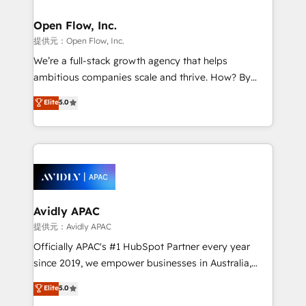
Brussels, Munich "München", Cologne "Köln", Paris
and Amsterdam. Elixir is a first mover and leader
Open Flow, Inc.
when it comes to HubSpot sales and service
提供元：Open Flow, Inc.
implementations, highly renowned for our business
We’re a full-stack growth agency that helps
acumen, process (re-)design experience and a
ambitious companies scale and thrive. How? By
massive amount of success stories in this area. We
upgrading and streamlining every single revenue-
Elite
5.0
integrate HubSpot with complex solutions like SAP,
generating aspect of your business. We’re proud
MicroSoft, custom solutions,... Our company also has
HubSpot Elite Solutions Partners and devout CRM
strong experience with HubSpot CRM extension,
nerds who can harness HubSpot’s custom digital
mobile apps for Field Service Management and
tools to improve each touchpoint of your customer
Retail execution, CPQ, customer portals and
experience. Working hand-in-hand with your team,
HubSpot CMS developments. And we're champions
we’ll assemble a RevOps machine that drives more
when it comes to complex data migrations.
traffic, generates better leads and crushes your
Avidly APAC
revenue goals. We've worked with thousands of
提供元：Avidly APAC
HubSpot customers and we'd love to work with you
Officially APAC's #1 HubSpot Partner every year
too! Clients come to us for: Advanced CRM solutions
since 2019, we empower businesses in Australia,
System Integrations both Custom and Native to
New Zealand, and globally to realise their full
Elite
5.0
HubSpot Data System Migrations between systems
potential through enterprise HubSpot CRM