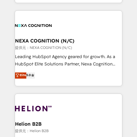
to HubSpot New lead generation strategies Time-
implementation. And we deliver best practice across
saving automations Fresh growth campaigns Robust
the whole HubSpot platform, covering marketing,
help desk Unified revenue operations Dynamic
sales, service, CMS and integrations. We work with
website development Award-winning creative
all businesses, from start-up to Enterprise, and have
design We live and breathe HubSpot and are ready
delivered the largest HubSpot implementations in
to take on real challenges!
the world. Our human approach to digital
NEXA COGNITION (N/C)
transformation is designed for businesses who want
提供元：NEXA COGNITION (N/C)
to grow. And we're passionate about APAC
Leading HubSpot Agency geared for growth. As a
businesses leading the world in technology, agility
HubSpot Elite Solutions Partner, Nexa Cognition
and productivity. We also have a proven track
ranks in the top 1% of global HubSpot Partners and
Elite
5.0
record migrating businesses from CRM & Marketing
has been one of the longest-standing partners since
Platforms such as Salesforce, Dynamics, Pipedrive,
2012. We empower businesses to harness the full
and Marketo onto HubSpot. Our methodology
potential of HubSpot by combining strategic
literally transforms the way the businesses we work
insights with technical excellence, we deliver
with attract and retain customers, manage their
bespoke HubSpot solutions tailored to drive
business people and processes, and how they
measurable growth and operational efficiency. Why
service their customers.
Choose Nexa Cognition? 🚀 HubSpot Expertise: Our
Helion B2B
certified team specialises in CRM implementation,
提供元：Helion B2B