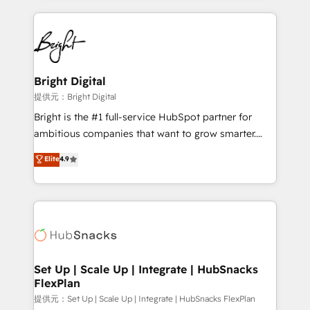
Growth-Driven Design Agency of the Year 🏆2015
automation, integration, and AI innovation to deliver
Became the 5th Agency to reach Diamond 🏆2014
lasting impact. We specialize in: • Turnkey and end-
HubSpot COS Performance Award 🏆2014 HubSpot
to-end HubSpot implementations • Onboarding for
COS Design Award 🏆2013 HubSpot Marketplace
Sales, Service, Marketing & Content Hubs • AI voice
Provider of the Year 🏆2011 Became a HubSpot
and chat agents, predictive automation, and smart
Bright Digital
Partner 📆Founded in 1997
workflows • Salesforce + HubSpot integration •
提供元：Bright Digital
RevOps and AI-driven sales enablement • Website
Bright is the #1 full-service HubSpot partner for
design and CMS development • ERP integration: SAP,
ambitious companies that want to grow smarter.
NetSuite, Microsoft Dynamics, … • Data cleansing
From HubSpot onboarding, to training, from
Elite
4.9
and CRM migration from any platform •
developing a new website to lead generation and
Client/member portals built on HubSpot • Custom
digital marketing; we do it all (and with great
and complex integrations: SAM.gov, GovWin,
results)! In short, our services include: - HubSpot
QuickBooks, PandaDoc, ClickUp, Shopify, Mapsly,
consultancy: onboarding, training, data migration -
WooCommerce, BuilderTrend, and more Experience
HubSpot development: websites, custom modules,
the difference — reach out to see how AI + HubSpot
integrations - Marketing & sales solutions: digital
can transform your business.
marketing, advertising, campaigns, content and
Set Up | Scale Up | Integrate | HubSnacks
FlexPlan
design We connect people, data and technology to
improve customer experiences. With our bright
提供元：Set Up | Scale Up | Integrate | HubSnacks FlexPlan