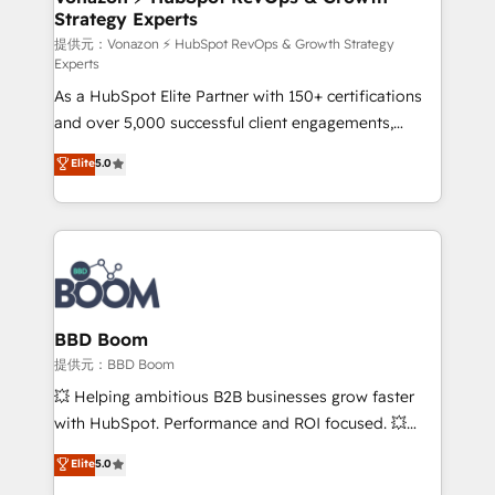
Strategy Experts
pour aligner les équipes marketing, commerciales et
support client (data migration, synchronisation API,
提供元：Vonazon ⚡ HubSpot RevOps & Growth Strategy
Experts
audit et maintenance) ➤ La création de sites internet
As a HubSpot Elite Partner with 150+ certifications
de conversion qui transforment les visiteurs en
and over 5,000 successful client engagements,
opportunités d'affaires ➤ La mise en place de
Vonazon turns marketing complexity into
stratégies d'acquisition marketing (SEO, SEA,
Elite
5.0
measurable, scalable growth. From onboarding to
inbound, automatisation marketing, ABM, IA,
enterprise-grade campaigns, our in-house team
emailing) Informations clés : - 10 ans d'expérience -
builds scalable strategies that drive long-term
100+ intégrations CRM HubSpot réussies - 40
revenue. ⚙️ HubSpot Integration & Optimization •
experts conseil - 150 certifications HubSpot
Seamless CRM, CMS, and automation setup •
cumulées
Complex platform migrations and data cleanups •
Custom APIs and third-party integrations 📈 End-to-
BBD Boom
End Revenue Acceleration • Lifecycle marketing and
提供元：BBD Boom
pipeline growth programs • Sales enablement tools
💥 Helping ambitious B2B businesses grow faster
and CRM optimization • Retention strategies with
with HubSpot. Performance and ROI focused. 💥
customer journey mapping 🏅 Elite-Level HubSpot
BBD Boom is the HubSpot partner that can help you
Elite
5.0
Execution • 750+ onboardings and 2,000+
to HubSpot Better. We work with your teams to
implementations • Deep expertise across marketing,