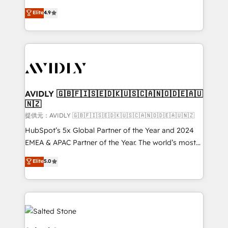
Strategy: Activate Breeze Agents, configure HubSpot
North America. Avec plus de 115 experts en
Elite
4.9
AI, & maximize AEO with tailored AI services. 🧩
marketing automation, Growth, Revops, CRM et
Integrations: Extend HubSpot with custom
webdesign. Markentive is both a consulting firm, a
integrations, hosting, & maintenance.
digital agency and an integrator. With over 115
experts in marketing automation, growth, revops,
CRM and webdesign (We focus on EMEA - USA
customers).
AVIDLY 🇬🇧🇫🇮🇸🇪🇩🇰🇺🇸🇨🇦🇳🇴🇩🇪🇦🇺
🇳🇿
提供元：AVIDLY 🇬🇧🇫🇮🇸🇪🇩🇰🇺🇸🇨🇦🇳🇴🇩🇪🇦🇺🇳🇿
HubSpot’s 5x Global Partner of the Year and 2024
EMEA & APAC Partner of the Year. The world’s most
experienced and fully accredited HubSpot Solutions
Elite
5.0
Partner. 🚀 With 2,750+ HubSpot projects delivered
and 370+ specialists across EMEA, APAC and NAM,
we de-risk complex CRM programmes and
accelerate ROI across every HubSpot Hub. 🧭 From
multi-region migrations to AI-powered automation,