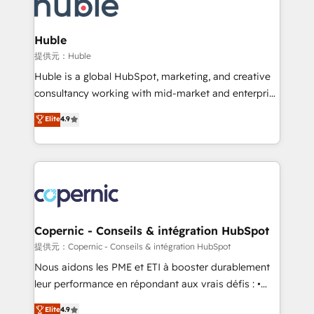
skills, processes, and internal team you need to
CRM Migrations using our in-house "HubScrub" Tool.
attract the right buyers, close deals faster, and grow
without outside dependencies. You’ll learn how to: •
Huble
Set up, audit, and organize your HubSpot portal •
提供元：Huble
Get your sales team fully using HubSpot • Track
Huble is a global HubSpot, marketing, and creative
pipeline and revenue across the entire buyer journey
consultancy working with mid-market and enterprise
• Build an in-house marketing team that drives
businesses. We go beyond implementation, shaping
Elite
4.9
growth • Create content and videos that attract
the strategy, processes, and teams that turn
buyers • Use AI to scale smarter Our coaching-led
HubSpot into a genuine growth engine. Named
approach works best for companies that are done
HubSpot's Global Partner of the Year in 2024,
with outsourcing and ready to build something that
consistently ranked among their top 5 partners
lasts. So if you're ready to become the most trusted
worldwide, and with over 15 years in the ecosystem,
voice in your market, let’s talk.
Huble has built a track record that speaks for itself.
One company, one operating model, delivering
Copernic - Conseils & intégration HubSpot
across offices and consulting teams in the UK, USA,
提供元：Copernic - Conseils & intégration HubSpot
Canada, Germany, France, Belgium, Singapore, and
Nous aidons les PME et ETI à booster durablement
South Africa. Certified compliant with ISO/IEC
leur performance en répondant aux vrais défis : •
27001:2022 and ISO 9001:2015 across all seven
Intégration de HubSpot avec d’autres outils (ERP,
Elite
4.9
international offices and 175+ employees.