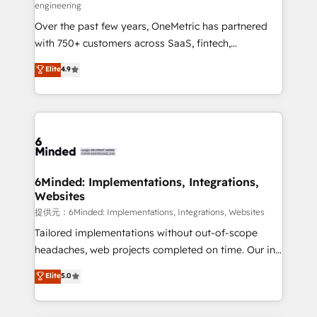
engineering
HubSpot Partner since 2012 • 2022 EMEA Impact
Over the past few years, OneMetric has partnered
Award: Best Integration • 150+ successful HubSpot
with 750+ customers across SaaS, fintech,
projects • Clients in 30+ industries • Proprietary
healthcare, real estate, and other industries. With
technology for integrations • Multilingual team:
Elite
4.9
150+ HubSpot-certified experts, we deliver scalable
English, Spanish, Portuguese & Italian 👉 Grow
solutions to complex GTM and RevOps challenges.
smarter with AI and HubSpot.
Our Expertise 🔹 Onboarding & Implementation:
Accredited HubSpot Partner, ensuring smooth setup
tailored to your GTM motion. 🔹 Migrations:
Accredited HubSpot Partner, ensuring migration
from other CRMs to HubSpot without data loss or
6Minded: Implementations, Integrations,
Websites
downtime. 🔹 RevOps Strategy: Align teams,
processes, and data to drive revenue efficiency. 🔹
提供元：6Minded: Implementations, Integrations, Websites
Integrations: Connect HubSpot with your tech stack
Tailored implementations without out-of-scope
for better adoption. 🔹 Custom Solutions: Build
headaches, web projects completed on time. Our in-
tailored apps, workflows, and configurations. We are
house team of certified CRM architects, experts,
Elite
5.0
SOC 2 Type II and ISO 27001 certified, reinforcing
developers, designers, and marketers handles all
our commitment to data security and compliance. At
aspects of your HubSpot. ✨ 400+ global clients ✨
OneMetric, we help revenue teams focus on the