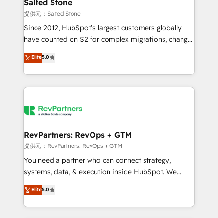
we turn complexity into clarity, human at global
Salted Stone
scale. 🏆 HubSpot’s CEO called us “the partner of the
提供元：Salted Stone
future.” Others agree it is proof of trust built through
Since 2012, HubSpot’s largest customers globally
measurable impact.
have counted on S2 for complex migrations, change
management, systems integration, and creative
Elite
5.0
solutions that deliver measurable impact and
transform brand experiences As one of the few full-
service creative agencies in the HubSpot
ecosystem, we blend strategy, technology, & award-
winning design to build scalable, globally
regionalized HubSpot websites, integrated
marketing campaigns, & RevOps frameworks that
RevPartners: RevOps + GTM
fuel long-term success We connect the entire
提供元：RevPartners: RevOps + GTM
customer lifecycle through seamless integrations,
You need a partner who can connect strategy,
ensure long-term adoption with change-
systems, data, & execution inside HubSpot. We
management programs, and align marketing, sales,
bridge the gap where most agencies fall short by
Elite
5.0
and service to drive sustainable growth With 6 key
combining GTM strategy with technical execution to
HubSpot accreditations and experience across
solve the right problem with the right solution. As the
hundreds of organizations in dozens of industries,