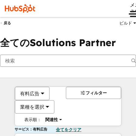
メ
ュ
ビルド
戻る
全てのSolutions Partner
フィルター
有料広告
業種を選択
表示順：
関連性
サービス：有料広告
全てをクリア