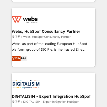
solve all your HubSpot challenges and improve user
sales, and service hubs • Built-in flexibility for
adoption, sales process and marketing results.
startups to global brands
Services 📚 Onboarding your team to HubSpot for
the first time 🔧 Designing and optimising your
HubSpot set-up for better results 🌐 Website design
and build using HubSpot 🔌 Integrating HubSpot
Webs, HubSpot Consultancy Partner
with other systems 🎓 Training your teams to be
提供元：Webs, HubSpot Consultancy Partner
HubSpot pros 📊 Lead generation services using
Webs, as part of the leading European HubSpot
HubSpot Why us? - SIX HubSpot Accreditations -
platform group of 150 Fte, is the trusted Elite
awarded by HubSpot after a rigorous process for
HubSpot CRM Partner offering you a roadmap on
Elite
4.8
CRM, Solutions Architecture, Onboarding , Data
maximizing EBITDA and achieving Commercial
Migration, Custom Integration & Platform
Excellence. With our targeted processes, we
Enablement -Onboarded over 500 businesses to
strengthen your digital transformation and minimize
HubSpot -Top 1% of partners worldwide -In-house
costs. As HubSpot's Advanced Accredited CRM
team of 25+ experts Contact us today to help you
Implementation partner, we provide expertise to
get more from your investment in HubSpot.
drive your business forward. Since 2015 we are fully
www.bbdboom.com
dedicated to HubSpot and with an experienced
DIGITALISIM - Expert Intégration HubSpot
team (50+), we work with reputable companies in
提供元：DIGITALISIM - Expert Intégration HubSpot
B2B sectors such as manufacturing, SaaS and