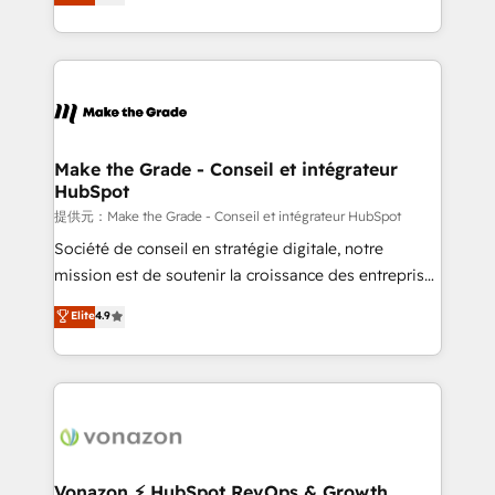
téléphonie, etc.) • Alignement des équipes grâce à un
outil et des données partagées • Amélioration de la
collecte et de l’analyse des données pour des
décisions éclairées • Optimisation de l’efficacité et
de la productivité des équipes Notre équipe de 30
consultants certifiés HubSpot aborde chaque projet
avec un engagement total, alignant processus
Make the Grade - Conseil et intégrateur
HubSpot
métiers et technologie, et guidant vos équipes à
travers le changement, tout en centrant vos objectifs
提供元：Make the Grade - Conseil et intégrateur HubSpot
d’entreprise. Grâce à une méthodologie éprouvée
Société de conseil en stratégie digitale, notre
auprès de plus de 400 clients, nous comprenons
mission est de soutenir la croissance des entreprises
rapidement vos enjeux et intégrons parfaitement
B2B à travers l’acquisition de nouveaux clients,
Elite
4.9
HubSpot dans votre organisation. Pour toute
l'intégration CRM et le développement des revenus
question technique ou besoin de structuration de
auprès de vos comptes existants. En France et à
votre projet HubSpot, contactez notre équipe pour
l'international, nous travaillons avec des ETI
un échange dédié.
ambitieuses, des grands groupes voulant aller au-
delà d’une simple transformation digitale et des
startups florissantes. Nos 3 grandes expertises sont :
➤ L’intégration de CRM et de méthodologie RevOps
Vonazon ⚡ HubSpot RevOps & Growth