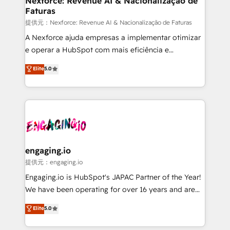
Nexforce: Revenue AI & Nacionalização de
Faturas
objects, automations, and integrations built for
growth. 🚀 AI-Driven GTM Orchestration Unify
提供元：Nexforce: Revenue AI & Nacionalização de Faturas
HubSpot with LinkedIn, WhatsApp, email, paid
A Nexforce ajuda empresas a implementar otimizar
media, and AI voice to drive pipeline. 🤖 AI Custom
e operar a HubSpot com mais eficiência e
Agent Development Deploy AI agents for
previsibilidade de receita. Combinamos Revenue
Elite
5.0
prospecting, follow-ups, service triage, and
Operations (RevOps) e Inteligência Artificial para
knowledge retrieval—built in HubSpot. ⚡ Fast-Track
estruturar processos integrar sistemas organizar
& Growth-Track Services Fast-Track: Rapid HubSpot
dados e automatizar operações. O objetivo é
onboarding in weeks Growth-Track: Unlock
transformar a HubSpot em um verdadeiro sistema
advanced optimization & adoption 📍 São Paulo, BR
operacional de receita conectando equipes
• Des Moines, IA • New York, NY
tecnologia e dados em uma operação integrada.
Também somos distribuidores oficiais da HubSpot
engaging.io
e de mais de 150 softwares globais permitindo
提供元：engaging.io
contratar e pagar a HubSpot em reais com nota
Engaging.io is HubSpot's JAPAC Partner of the Year!
fiscal no Brasil e gerar economia de até 50% na
We have been operating for over 16 years and are
contratação de softwares internacionais.
one of HubSpot's most experienced and technically
Elite
5.0
Oferecemos ainda agentes de IA especializados em
capable Agency Partners globally. We specialise in
HubSpot que automatizam tarefas executam rotinas
complex CRM migrations, implementations,