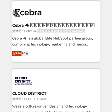
100+ seamless migrations from 15+ different CRMs
OneMetric that matters most: revenue.
✨ 100,000+ hours in HubSpot projects, 75+ full Hub
implementations, and 5,000+ pages ✨ CS: Clients
generating 7-digit MRR from inbound campaigns ✨
CS: 245% organic growth & +751% new visitors for a
Cebra 🦓 🇨🇱🇧🇷🇲🇽🇪🇸🇺🇸🇨🇴🇵🇪🇵🇦
full-funnel HubSpot project ✨ CS: 415% conversion
提供元：Cebra 🦓 🇨🇱🇧🇷🇲🇽🇪🇸🇺🇸🇨🇴🇵🇪🇵🇦
boost with a new HubSpot site Recognized leaders:
Cebra 🦓 is a global Elite HubSpot partner group,
🏆 HubSpot Platform Migration Impact Award 🏆
combining technology, marketing and media
Clutch HubSpot Global Leader 🏆 Finalist: HubSpot
expertise across Latin America and Southern
Elite
5.0
Inbound Campaign of the Year 🏆 Gold AVA Digital
Europe, with teams across 7 countries. Born in Chile,
Award for Best Website 🌟 Accreditations: CRM
we combine local insight with international reach to
Implementation, HubSpot Content Experience, CRM
help businesses grow through technology, creativity,
Data Migration & Custom Integration
AI and strategy. For over 12 years, we’ve delivered
500+ HubSpot implementations, building end-to-
end solutions that integrate CRM, AI automation,
inbound and loop marketing, content, and digital
CLOUD DISTRICT
creativity. Our multicultural team works in Spanish,
提供元：CLOUD DISTRICT
Portuguese, and English to design scalable strategies
We’re a culture-driven design and technology
that drive measurable growth. 🌎 Highlights: • 10+