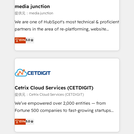
Mexico, USA, and Portugal—we've executed over a
media junction
hundred successful operations. Our approach,
提供元：media junction
rooted in RevOps principles, integrates analysis,
We are one of HubSpot's most technical & proficient
training, planning, and qualification. Leveraging
partners in the area of re-platforming, website
technology, data analytics, CRM optimization, and
design & development. We specialize in multi-hub
Elite
5.0
inbound marketing tactics, we focus on
implementations for mid-market & enterprise
understanding, nurturing, and converting leads.
companies. We are woman-owned, powered by
Partner with us to unlock your business's full
coffee, and we ❤️ dogs. We produce award-winning
potential and achieve sustained growth in today's
work for our clients. 🏆2023 Technical Expertise
competitive market.
Impact Award 🏆2022 Technical Expertise Impact
Award 🏆2022 Platform Migration Excellence Impact
Award 🏆2020 Elite Solutions Partner 🏆2019
Cetrix Cloud Services (CETDIGIT)
Integrations HubSpot Impact Award 🏆2019
提供元：Cetrix Cloud Services (CETDIGIT)
Marketing Enablement HubSpot Impact Award 🏆
We’ve empowered over 2,000 entities — from
2018 Website Design HubSpot Impact Award 🏆2017
Fortune 500 companies to fast-growing startups
Website Design HubSpot Impact Award 🏆2016
and nonprofits — to streamline operations, scale
Elite
5.0
Growth-Driven Design Agency of the Year 🏆2016
revenue, and unlock the full potential of HubSpot.
Sales Enablement HubSpot Impact Award 🏆2015
With deep technical and industry expertise, we fuse