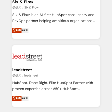
helps the following industries: logistics & 3PL, home
Six & Flow
improvement & construction, branding and
提供元：Six & Flow
commercialization, real estate, health, education,
Six & Flow is an AI-first HubSpot consultancy and
SaaS, Software Dev & IT and consulting, make the
RevOps partner helping ambitious organisations
most out of their HubSpot experience operating in
grow with clarity, confidence, and intelligence.
Elite
5.0
the United States, EU, UAE, Mexico and Latin
Operating across the UK, Netherlands, Ireland, and
America. From casual user to super fan: make
Canada, we’ve delivered thousands of successful
HubSpot an experience you LOVE!
HubSpot projects for mid-market and enterprise
clients worldwide, with over 10 years experience. We
combine HubSpot, data, and AI to design connected
go-to-market systems that align people, process,
and technology for predictable, scalable revenue
leadstreet
growth. Our expertise spans RevOps, CRM and data
提供元：leadstreet
architecture, AI enablement, and strategic marketing,
HubSpot. Done Right. Elite HubSpot Partner with
delivered through our proprietary FLAIR framework
proven expertise across 650+ HubSpot
for responsible AI adoption. As a HubSpot Elite
implementations. With 12+ years of HubSpot
Elite
5.0
Partner and ISO 27001:2022 certified consultancy,
experience, we help you use the HubSpot platform
we blend strategy, creativity, and technology to help
to its fullest capacity, improve your current HubSpot
organisations scale smarter and grow stronger.