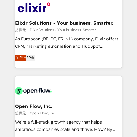
HIPAA-aware; CASL-compliant; GDPR-ready
Design, Migrations + Integrations. Mole Street’s
implementations where required 💡 Why 500+
mission is empowering others to realize their
Clients Choose Us: Elite Partner; technical, fast, and
greatness, which is achieved through creating
Elixir Solutions - Your business. Smarter.
built to scale.
absolute clarity, derived from a well-defined
提供元：Elixir Solutions - Your business. Smarter.
strategy, executed well, and reported on with clear
As European (BE, DE, FR, NL) company, Elixir offers
results. The culture is driven by core values; Joy, Grit,
CRM, marketing automation and HubSpot
Accountability, Curiosity, Authenticity, Growth
integration products and services to mid-market
Elite
5.0
Mindedness, and Clarity. We are driven to win for the
and enterprise customers. We ensure that your sales,
collective good of the company and its clientele, and
service and marketing department operates in the
dedicated to breaking the mold from the agency of
most effective way, while at the same time
the past into the consultancy of the future. Great
leveraging your commercial data for a fully
things are happening.
integrated buyers journey. Elixir is located in
Brussels, Munich "München", Cologne "Köln", Paris
and Amsterdam. Elixir is a first mover and leader
Open Flow, Inc.
when it comes to HubSpot sales and service
提供元：Open Flow, Inc.
implementations, highly renowned for our business
We’re a full-stack growth agency that helps
acumen, process (re-)design experience and a
ambitious companies scale and thrive. How? By
massive amount of success stories in this area. We
upgrading and streamlining every single revenue-