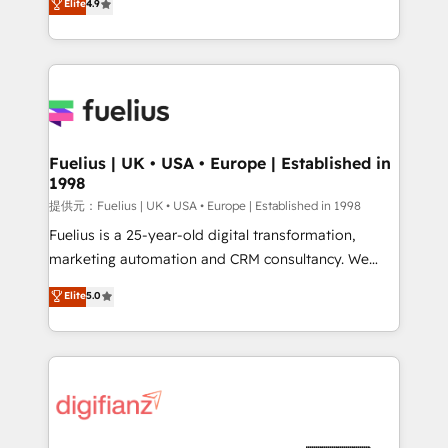
Elite
4.9
implement the platform into complex business
𝗯𝘂𝘀𝗶𝗻𝗲𝘀𝘀' button to get in touch (𝘸𝘦'𝘳𝘦 𝘴𝘶𝘱𝘦𝘳
environments, optimise what you've got and make
𝘳𝘦𝘴𝘱𝘰𝘯𝘴𝘪𝘷𝘦)
sure you can actually use it, build your website in
HubSpot or create an inbound marketing strategy
for you and execute it on HubSpot. We are on the
G-Cloud 14 CCS (Crown Commercial Service)
framework, meaning we've been accredited by
Fuelius | UK • USA • Europe | Established in
1998
HubSpot and vetted by the CCS, which means we
can support public sector companies as well the
提供元：Fuelius | UK • USA • Europe | Established in 1998
other ones listed in our profile. Our services: -
Fuelius is a 25-year-old digital transformation,
HubSpot implementation - HubSpot CMS website
marketing automation and CRM consultancy. We
build We can do lots of things. But everything we do
enable mid-market and enterprise clients to
Elite
5.0
is there for you to: - Grow revenue, and run your
maximise their return from digital and fuel their
business more efficiently - Build stronger
growth. We modernise platforms, streamline
relationships with customers - Make better
operations that are causing inefficiencies, improve
decisions with data - Find a new voice and reach
customer experiences, integrate systems, and
more people - Get the most out of your HubSpot
supercharge revenue operations Key services: • CRM
investment
Implementation • Systems Integration • Digital