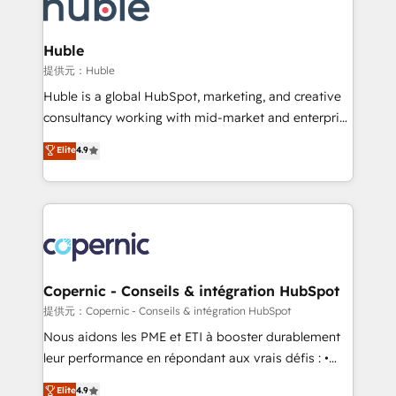
skills, processes, and internal team you need to
CRM Migrations using our in-house "HubScrub" Tool.
attract the right buyers, close deals faster, and grow
without outside dependencies. You’ll learn how to: •
Huble
Set up, audit, and organize your HubSpot portal •
提供元：Huble
Get your sales team fully using HubSpot • Track
Huble is a global HubSpot, marketing, and creative
pipeline and revenue across the entire buyer journey
consultancy working with mid-market and enterprise
• Build an in-house marketing team that drives
businesses. We go beyond implementation, shaping
Elite
4.9
growth • Create content and videos that attract
the strategy, processes, and teams that turn
buyers • Use AI to scale smarter Our coaching-led
HubSpot into a genuine growth engine. Named
approach works best for companies that are done
HubSpot's Global Partner of the Year in 2024,
with outsourcing and ready to build something that
consistently ranked among their top 5 partners
lasts. So if you're ready to become the most trusted
worldwide, and with over 15 years in the ecosystem,
voice in your market, let’s talk.
Huble has built a track record that speaks for itself.
One company, one operating model, delivering
Copernic - Conseils & intégration HubSpot
across offices and consulting teams in the UK, USA,
提供元：Copernic - Conseils & intégration HubSpot
Canada, Germany, France, Belgium, Singapore, and
Nous aidons les PME et ETI à booster durablement
South Africa. Certified compliant with ISO/IEC
leur performance en répondant aux vrais défis : •
27001:2022 and ISO 9001:2015 across all seven
Intégration de HubSpot avec d’autres outils (ERP,
Elite
4.9
international offices and 175+ employees.