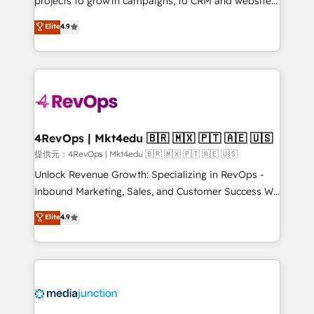
projects to growth campaigns, to CRM and websites.
HubSpot experts backed by over 10+ years of
Hire an agency that's experienced in every inch of
Elite
4.9
HubSpot experience ✔️Flexible pricing models —
HubSpot and willing to work hand-in-hand with your
Hourly-fee (assigned one Dedicated HubSpot
team to simplify the complex and build a better
Admin); Monthly-fee (HubSpot Admin + Project
experience for your team and customers.
Manager); and Fixed Project Cost (as per
requirement). ✔️Helped over 25,000+ customers so
far with our HubSpot solutions. ✔️Bespoke apps &
on-demand bundle services. Connect with us today!
4RevOps | Mkt4edu 🇧🇷 🇲🇽 🇵🇹 🇦🇪 🇺🇸
提供元：4RevOps | Mkt4edu 🇧🇷 🇲🇽 🇵🇹 🇦🇪 🇺🇸
Unlock Revenue Growth: Specializing in RevOps -
Inbound Marketing, Sales, and Customer Success We
specialize in driving revenue growth for companies
Elite
4.9
across industries through tailored marketing, sales,
and customer success strategies, utilizing RevOps
methodologies. As Latin America's largest HubSpot
partner and a global leader in education market, we
offer unparalleled insights. Operating in five
countries—Brazil, UAE (Abu Dhabi/Dubai/Sharjah),