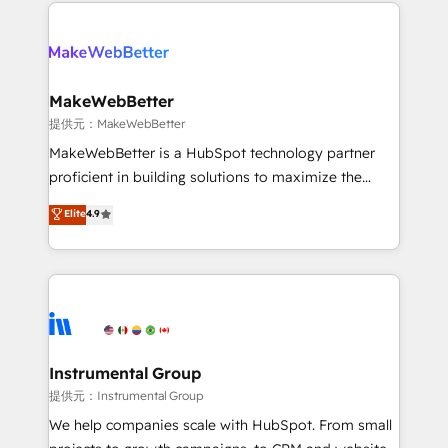
only firm in the world to hold Elite Partner
there’s a good chance one of our globally integrated
Accreditations with both HubSpot and Clay, our
teams has worked with clients just like you Let’s
clients gain a unique advantage in CRM architecture,
explore whether S2 is the partner you’ve been
pipeline generation, data intelligence, and go-to-
looking for...and get your next big initiative moving!
market execution. Why B2B Businesses Choose RP: -
MakeWebBetter
Secure: Soc2 compliant 🛡️ - Pricing: Implementations
提供元：MakeWebBetter
starting at $1,5k 💵 - Speed: Launch in 14 days ⚡ -
MakeWebBetter is a HubSpot technology partner
Global: 75+ RPers across five continents 🌐 - Scale:
proficient in building solutions to maximize the
Largest organically grown & fastest tiering Elite
operational efficiency of HubSpot. The fastest-
Elite
4.9
HubSpot Partner 🪴 - Sales Hub: More
growing tech-enabler & facilitator, MakeWebBetter,
implementations than any other Partner 💻 -
hands you the blend of HubSpot expertise &
Migrations: We convert Salesforce addicts to
eminent solutions & integrations. Trust us to
HubSpot evangelists 🧡 Don't hire a marketing
streamline your HubSpot experience. 🚀HubSpot
agency for an Ops problem. Don't hire a technical
Elite Partners with 10+ years of HubSpot experience
agency for a growth problem. Hire a partner built to
🤝HubSpot Premier Integration partner 🤝Google
solve both.
Premier Partner 2023 🌟5 HubSpot Accreditations 🌟
Instrumental Group
Won HubSpot Theme Challenge 2021 🌟INBOUND’19
提供元：Instrumental Group
HubSpot Rising Star Why us? Harnessing the full
We help companies scale with HubSpot. From small
potential of the powerful HubSpot CRM. ✔️A team of