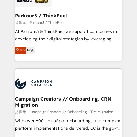
automation, and revenue intelligence to help
companies scale faster and smarter. 🔹 BOOMS:
Parkour3 / ThinkFuel
Demand generation for all your buyers With BOOMS,
提供元：Parkour3 / ThinkFuel
you invest in 100% of your buyers, accelerating your
At Parkour3 & ThinkFuel, we support companies in
growth and positioning yourself as an undisputed
developing their digital strategies by leveraging
leader. 🔹 BOOST: Optimize your digital
technologies and automating their marketing and
Elite
4.9
transformation process A methodology designed to
sales processes to generate growth. Our offer spans
implement HubSpot effectively and optimize your
from Strategy to Operations. We specialize in CRM
digital processes. 🔹 Trusted by Industry Leaders
onboarding and implementation, web design, sales
With an average rating of 4.9/5 and a proven track
& marketing automation, and digital marketing. With
record of business transformation, our growth-first
extensive experience working with tech companies
approach has helped brands dominate their
and manufacturers since 2002, we are committed to
markets.
empowering our clients and developing their
Campaign Creators // Onboarding, CRM
Migration
autonomy. Get to grips with HubSpot through
guided implementation and seamless integration of
提供元：Campaign Creators // Onboarding, CRM Migration
the CRM platform into your digital ecosystem. Would
With over 600+ HubSpot onboardings and complex
you like support in deploying your inbound
platform implementations delivered, CC is the go-to
marketing strategy? We'll provide support tailored
Elite Solutions Partner for businesses ready to