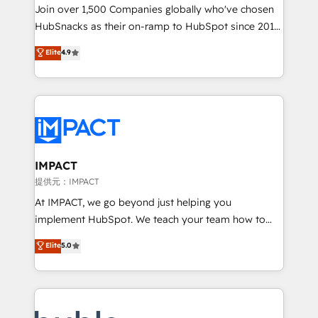
people, exciting ideas and can-do mentality, we
Join over 1,500 Companies globally who've chosen
ensure revenue growth on a daily basis. So tell us
HubSnacks as their on-ramp to HubSpot since 2014
your challenge; our passionate and growth driven
Simple pay-as-you-go plans that accelerate value...
Elite
4.9
team of 100+ experts is ready for you! Driving digital
1️⃣ Set Up | Onboarding New or Check-fixing existing
growth | www.brightdigital.com
HubSpot portals 2️⃣ Scale Up | 100% HubSpot Task
Execution... Global 24/7 ... All Experts 3️⃣ Integrate |
your entire Tech Stack with Custom Integrations
Slash months from your API Integration project... ⬅️
Click "Contact Business" ⬅️ to access 150+ Kickstart
Integration templates that put HubSpot in the center
IMPACT
of your tech stack, syncing... 🛍️ Shopify or
提供元：IMPACT
WooCommerce 💲 Stripe or Paypal 💰 Sage or
At IMPACT, we go beyond just helping you
Netsuite 🤖 Google or Microsoft ✍️ DocuSign or
implement HubSpot. We teach your team how to
PandaDoc 🌐 Avalara or Quaderno HubSnacks holds
master it. As the creators of the Endless Customers
Elite
5.0
the rare Advanced "Custom Integrations"
System™ (the next evolution of They Ask, You
Accreditation, securely sync data across... 🔄 any
Answer), we’re the only HubSpot partner built
apps, in any direction. Stuck on your old CRM..?
entirely around coaching and training. That means
Migrate | seamlessly off your old CRM onto a clean
we don’t do the work for you; we help you build the
new HubSpot portal with Advanced Website and