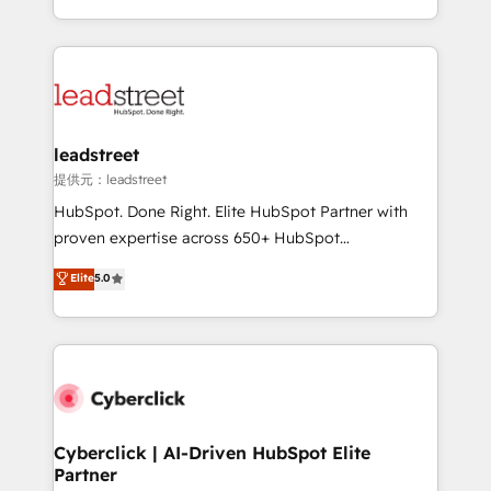
America. From casual user to super fan: make
Canada, we’ve delivered thousands of successful
HubSpot an experience you LOVE!
HubSpot projects for mid-market and enterprise
clients worldwide, with over 10 years experience. We
combine HubSpot, data, and AI to design connected
go-to-market systems that align people, process,
and technology for predictable, scalable revenue
leadstreet
growth. Our expertise spans RevOps, CRM and data
提供元：leadstreet
architecture, AI enablement, and strategic marketing,
HubSpot. Done Right. Elite HubSpot Partner with
delivered through our proprietary FLAIR framework
proven expertise across 650+ HubSpot
for responsible AI adoption. As a HubSpot Elite
implementations. With 12+ years of HubSpot
Elite
5.0
Partner and ISO 27001:2022 certified consultancy,
experience, we help you use the HubSpot platform
we blend strategy, creativity, and technology to help
to its fullest capacity, improve your current HubSpot
organisations scale smarter and grow stronger.
website, or build your new one.
Cyberclick | AI-Driven HubSpot Elite
Partner