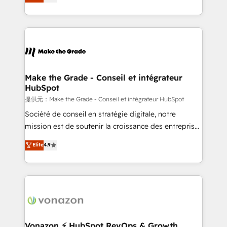
téléphonie, etc.) • Alignement des équipes grâce à un
outil et des données partagées • Amélioration de la
collecte et de l’analyse des données pour des
décisions éclairées • Optimisation de l’efficacité et
de la productivité des équipes Notre équipe de 30
consultants certifiés HubSpot aborde chaque projet
avec un engagement total, alignant processus
Make the Grade - Conseil et intégrateur
HubSpot
métiers et technologie, et guidant vos équipes à
travers le changement, tout en centrant vos objectifs
提供元：Make the Grade - Conseil et intégrateur HubSpot
d’entreprise. Grâce à une méthodologie éprouvée
Société de conseil en stratégie digitale, notre
auprès de plus de 400 clients, nous comprenons
mission est de soutenir la croissance des entreprises
rapidement vos enjeux et intégrons parfaitement
B2B à travers l’acquisition de nouveaux clients,
Elite
4.9
HubSpot dans votre organisation. Pour toute
l'intégration CRM et le développement des revenus
question technique ou besoin de structuration de
auprès de vos comptes existants. En France et à
votre projet HubSpot, contactez notre équipe pour
l'international, nous travaillons avec des ETI
un échange dédié.
ambitieuses, des grands groupes voulant aller au-
delà d’une simple transformation digitale et des
startups florissantes. Nos 3 grandes expertises sont :
➤ L’intégration de CRM et de méthodologie RevOps
Vonazon ⚡ HubSpot RevOps & Growth