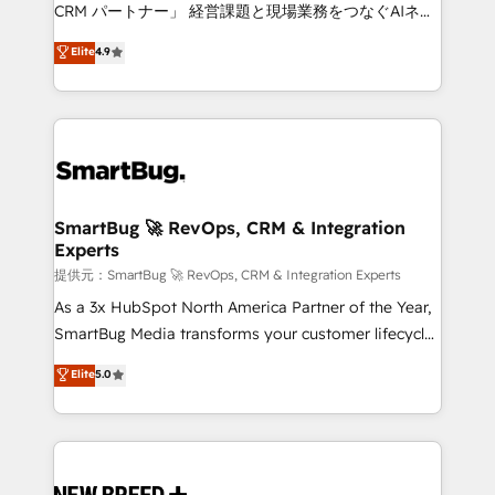
Move from any legacy CRM. Zero downtime, full data
CRM パートナー」 経営課題と現場業務をつなぐAIネイ
integrity. ➤ Implementation: Configure HubSpot to
ティブ・エージェンシーとして、HubSpot Eliteの実装
Elite
4.9
run your revenue process. Sales, marketing, and
力で顧客フロント業務を再設計します。 💡 100inc は何
service wired together. ➤ AI and Integrations: Layer
をする会社か？ HubSpotを共通基盤に、AIエージェン
Breeze AI, custom agents, and APIs to remove
トを組み込んだ顧客フロント業務（マーケティング・営
manual work. ➤ Ongoing Management: Monthly
業・CS）を組織全体で設計・実装する日本のAIネイテ
tune-ups, feature rollouts, adoption coaching. Buying
ィブ・エージェンシーです。事業部・グループ会社・部
HubSpot, switching to it, or reviving a stale portal?
門が分立する組織で、データと業務プロセスのサイロ化
We are built for the work.
を、CRMを軸とした全社共通基盤に再構築します。意
SmartBug 🚀 RevOps, CRM & Integration
Experts
思決定者・PMO・現場担当者に並走します。 1️⃣
HubSpot導入・活用支援 顧客データの一元化から、
提供元：SmartBug 🚀 RevOps, CRM & Integration Experts
GTMの見える化・自動化まで。全Hub統合運用、デー
As a 3x HubSpot North America Partner of the Year,
タ品質設計、グループ横断のCRM統合に対応します。
SmartBug Media transforms your customer lifecycle
2️⃣ AIエージェント組織構築 営業・マーケティング業務
into a revenue engine. Our unified ecosystem
Elite
5.0
の一部をAIが自律実行する組織への移行を設計・実装。
includes specialized divisions Globalia (AI &
Breeze・Claude等をHubSpotと連携させ、役割定義・
Software) and Point Success Media (Paid Media),
運用ルール・成果指標まで含めて設計します。 3️⃣ 全社
making this the official home for all three brands. 🔄
DX × AI推進のPMO伴走支援 複数部門をまたぐDX×AI変
Implementation & Integration - Seamless migrations
革を、構想から実装・定着までPMOとして主導。「設
and system integrations powered by Globalia’s