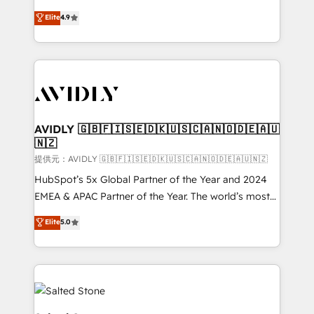
Strategy: Activate Breeze Agents, configure HubSpot
North America. Avec plus de 115 experts en
Elite
4.9
AI, & maximize AEO with tailored AI services. 🧩
marketing automation, Growth, Revops, CRM et
Integrations: Extend HubSpot with custom
webdesign. Markentive is both a consulting firm, a
integrations, hosting, & maintenance.
digital agency and an integrator. With over 115
experts in marketing automation, growth, revops,
CRM and webdesign (We focus on EMEA - USA
customers).
AVIDLY 🇬🇧🇫🇮🇸🇪🇩🇰🇺🇸🇨🇦🇳🇴🇩🇪🇦🇺
🇳🇿
提供元：AVIDLY 🇬🇧🇫🇮🇸🇪🇩🇰🇺🇸🇨🇦🇳🇴🇩🇪🇦🇺🇳🇿
HubSpot’s 5x Global Partner of the Year and 2024
EMEA & APAC Partner of the Year. The world’s most
experienced and fully accredited HubSpot Solutions
Elite
5.0
Partner. 🚀 With 2,750+ HubSpot projects delivered
and 370+ specialists across EMEA, APAC and NAM,
we de-risk complex CRM programmes and
accelerate ROI across every HubSpot Hub. 🧭 From
multi-region migrations to AI-powered automation,