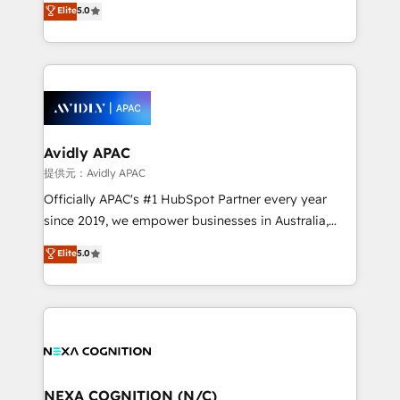
Elite
5.0
integrate HubSpot with complex solutions like SAP,
generating aspect of your business. We’re proud
MicroSoft, custom solutions,... Our company also has
HubSpot Elite Solutions Partners and devout CRM
strong experience with HubSpot CRM extension,
nerds who can harness HubSpot’s custom digital
mobile apps for Field Service Management and
tools to improve each touchpoint of your customer
Retail execution, CPQ, customer portals and
experience. Working hand-in-hand with your team,
HubSpot CMS developments. And we're champions
we’ll assemble a RevOps machine that drives more
when it comes to complex data migrations.
traffic, generates better leads and crushes your
Avidly APAC
revenue goals. We've worked with thousands of
提供元：Avidly APAC
HubSpot customers and we'd love to work with you
Officially APAC's #1 HubSpot Partner every year
too! Clients come to us for: Advanced CRM solutions
since 2019, we empower businesses in Australia,
System Integrations both Custom and Native to
New Zealand, and globally to realise their full
Elite
5.0
HubSpot Data System Migrations between systems
potential through enterprise HubSpot CRM
to HubSpot New lead generation strategies Time-
implementation. And we deliver best practice across
saving automations Fresh growth campaigns Robust
the whole HubSpot platform, covering marketing,
help desk Unified revenue operations Dynamic
sales, service, CMS and integrations. We work with
website development Award-winning creative
all businesses, from start-up to Enterprise, and have
design We live and breathe HubSpot and are ready
delivered the largest HubSpot implementations in
to take on real challenges!
the world. Our human approach to digital
NEXA COGNITION (N/C)