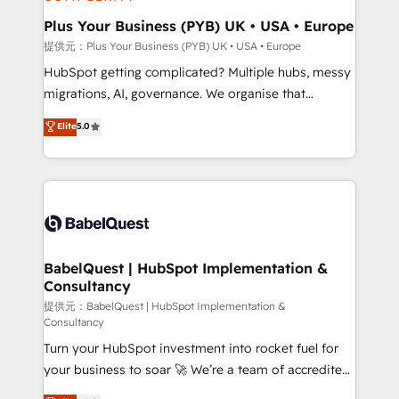
industrial sectors. Offices in Johannesburg, Cape
Town, Dubai & London. 500+ HubSpot CRM
Plus Your Business (PYB) UK • USA • Europe
implementations delivered. AI visibility coverage
提供元：Plus Your Business (PYB) UK • USA • Europe
across ChatGPT, Claude, Perplexity, Gemini and
HubSpot getting complicated? Multiple hubs, messy
Google AI Overviews. HubSpot Impact Award -
migrations, AI, governance. We organise that
Customer First HubSpot Impact Award - Integrations
complexity, so your team can put HubSpot to work...
Elite
5.0
Innovation HubSpot Impact Award - Platform
Welcome to our Profile! We help with: • CRM
Migration Excellence HubSpot Impact Award -
implementation, reports, workflows, and team
Platform Excellence 40+ full-time HubSpot
training • CRM migration from Salesforce, Pipedrive,
professionals. 100s of certifications and
Dynamics and others • Technical projects including
accreditations with HubSpot.
custom API integrations with ERP (and other
systems) • AI governance for HubSpot-centred
operations A little about us: • Boutique 'Elite' team of
BabelQuest | HubSpot Implementation &
Consultancy
12 • 150+ clients across Sales Hub, Marketing Hub,
Service Hub, Data Hub and CMS • ISO/IEC
提供元：BabelQuest | HubSpot Implementation &
Consultancy
27001:2022, ISO 9001:2015, and ISO 42001:2023
Turn your HubSpot investment into rocket fuel for
certified - the AI management standard • GuardHub:
your business to soar 🚀 We’re a team of accredited
our AI governance framework, built on ISO 42001
HubSpot experts ready to help you. We can
Ready for the next step? Click the 👈 '𝗖𝗼𝗻𝘁𝗮𝗰𝘁