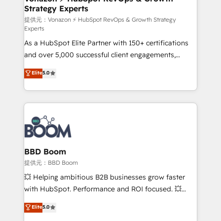
Strategy Experts
pour aligner les équipes marketing, commerciales et
support client (data migration, synchronisation API,
提供元：Vonazon ⚡ HubSpot RevOps & Growth Strategy
Experts
audit et maintenance) ➤ La création de sites internet
As a HubSpot Elite Partner with 150+ certifications
de conversion qui transforment les visiteurs en
and over 5,000 successful client engagements,
opportunités d'affaires ➤ La mise en place de
Vonazon turns marketing complexity into
stratégies d'acquisition marketing (SEO, SEA,
Elite
5.0
measurable, scalable growth. From onboarding to
inbound, automatisation marketing, ABM, IA,
enterprise-grade campaigns, our in-house team
emailing) Informations clés : - 10 ans d'expérience -
builds scalable strategies that drive long-term
100+ intégrations CRM HubSpot réussies - 40
revenue. ⚙️ HubSpot Integration & Optimization •
experts conseil - 150 certifications HubSpot
Seamless CRM, CMS, and automation setup •
cumulées
Complex platform migrations and data cleanups •
Custom APIs and third-party integrations 📈 End-to-
BBD Boom
End Revenue Acceleration • Lifecycle marketing and
提供元：BBD Boom
pipeline growth programs • Sales enablement tools
💥 Helping ambitious B2B businesses grow faster
and CRM optimization • Retention strategies with
with HubSpot. Performance and ROI focused. 💥
customer journey mapping 🏅 Elite-Level HubSpot
BBD Boom is the HubSpot partner that can help you
Elite
5.0
Execution • 750+ onboardings and 2,000+
to HubSpot Better. We work with your teams to
implementations • Deep expertise across marketing,