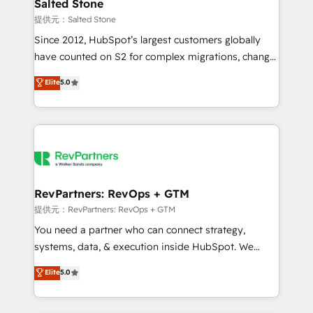
we turn complexity into clarity, human at global
Salted Stone
scale. 🏆 HubSpot’s CEO called us “the partner of the
提供元：Salted Stone
future.” Others agree it is proof of trust built through
Since 2012, HubSpot’s largest customers globally
measurable impact.
have counted on S2 for complex migrations, change
management, systems integration, and creative
Elite
5.0
solutions that deliver measurable impact and
transform brand experiences As one of the few full-
service creative agencies in the HubSpot
ecosystem, we blend strategy, technology, & award-
winning design to build scalable, globally
regionalized HubSpot websites, integrated
marketing campaigns, & RevOps frameworks that
RevPartners: RevOps + GTM
fuel long-term success We connect the entire
提供元：RevPartners: RevOps + GTM
customer lifecycle through seamless integrations,
You need a partner who can connect strategy,
ensure long-term adoption with change-
systems, data, & execution inside HubSpot. We
management programs, and align marketing, sales,
bridge the gap where most agencies fall short by
Elite
5.0
and service to drive sustainable growth With 6 key
combining GTM strategy with technical execution to
HubSpot accreditations and experience across
solve the right problem with the right solution. As the
hundreds of organizations in dozens of industries,