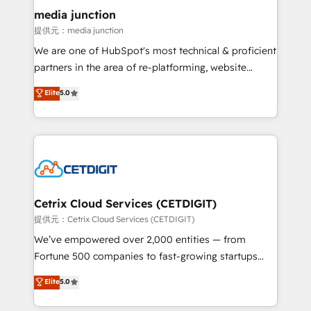
Mexico, USA, and Portugal—we've executed over a
media junction
hundred successful operations. Our approach,
提供元：media junction
rooted in RevOps principles, integrates analysis,
We are one of HubSpot's most technical & proficient
training, planning, and qualification. Leveraging
partners in the area of re-platforming, website
technology, data analytics, CRM optimization, and
design & development. We specialize in multi-hub
Elite
5.0
inbound marketing tactics, we focus on
implementations for mid-market & enterprise
understanding, nurturing, and converting leads.
companies. We are woman-owned, powered by
Partner with us to unlock your business's full
coffee, and we ❤️ dogs. We produce award-winning
potential and achieve sustained growth in today's
work for our clients. 🏆2023 Technical Expertise
competitive market.
Impact Award 🏆2022 Technical Expertise Impact
Award 🏆2022 Platform Migration Excellence Impact
Award 🏆2020 Elite Solutions Partner 🏆2019
Cetrix Cloud Services (CETDIGIT)
Integrations HubSpot Impact Award 🏆2019
提供元：Cetrix Cloud Services (CETDIGIT)
Marketing Enablement HubSpot Impact Award 🏆
We’ve empowered over 2,000 entities — from
2018 Website Design HubSpot Impact Award 🏆2017
Fortune 500 companies to fast-growing startups
Website Design HubSpot Impact Award 🏆2016
and nonprofits — to streamline operations, scale
Elite
5.0
Growth-Driven Design Agency of the Year 🏆2016
revenue, and unlock the full potential of HubSpot.
Sales Enablement HubSpot Impact Award 🏆2015
With deep technical and industry expertise, we fuse