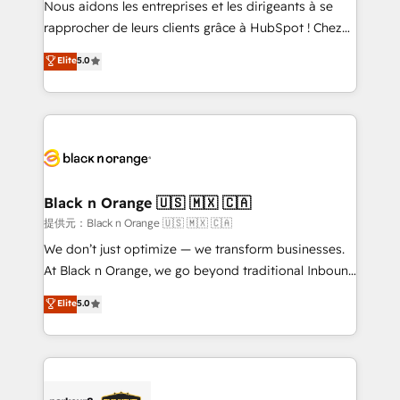
Nous aidons les entreprises et les dirigeants à se
business services. We prepare a customized
rapprocher de leurs clients grâce à HubSpot ! Chez
business case that demonstrates the value and
DIGITALISIM, nous avons l'intime conviction que la
Elite
5.0
impact of your digital transformation, including a
réussite des entreprises passe par l’innovation web,
detailed financial rationale with a focus on ROI and
le marketing digital, et la relation client ! C'est
TCO. As a trusted extension of your team, we
pourquoi, nos experts sont à la fois capables de
believe in the power of partnership. Together, we
gérer votre projet de création de site internet, votre
embark on a transformational journey that sets your
référencement, votre stratégie digitale et le pilotage
business up for long-term success. Unlock your
et l'intégration d'HubSpot ! Les grandes phases d'un
business. If not now, when?
projet HubSpot avec DIGITALISIM : 🧽 Nettoyage,
Black n Orange 🇺🇸 🇲🇽 🇨🇦
migration et intégration des bases de données. 🚀
提供元：Black n Orange 🇺🇸 🇲🇽 🇨🇦
Développement des interfaces avec vos logiciels
We don’t just optimize — we transform businesses.
métiers ⚙️ Configuration de la plateforme HubSpot
At Black n Orange, we go beyond traditional Inbound
📈 Configuration de rapports et tableaux de bord 🤝
Marketing with our exclusive methodologies:
Elite
5.0
Book Process & Guidelines utilisateurs 🎓
BOOMS and BOOST. Together, they form a powerful
Formations des utilisateurs
combination that has driven success for over 800
businesses worldwide. As Elite HubSpot Partners, we
specialize in crafting high-performance growth
strategies that integrate data-driven marketing,