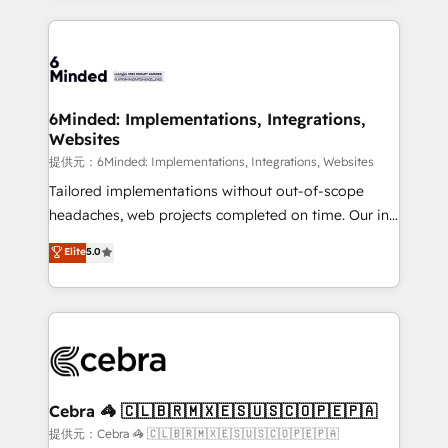
Our Expertise 🔹 Onboarding & Implementation:
Accredited HubSpot Partner, ensuring smooth setup
tailored to your GTM motion. 🔹 Migrations:
Accredited HubSpot Partner, ensuring migration
from other CRMs to HubSpot without data loss or
6Minded: Implementations, Integrations,
Websites
downtime. 🔹 RevOps Strategy: Align teams,
processes, and data to drive revenue efficiency. 🔹
提供元：6Minded: Implementations, Integrations, Websites
Integrations: Connect HubSpot with your tech stack
Tailored implementations without out-of-scope
for better adoption. 🔹 Custom Solutions: Build
headaches, web projects completed on time. Our in-
tailored apps, workflows, and configurations. We are
house team of certified CRM architects, experts,
Elite
5.0
SOC 2 Type II and ISO 27001 certified, reinforcing
developers, designers, and marketers handles all
our commitment to data security and compliance. At
aspects of your HubSpot. ✨ 400+ global clients ✨
OneMetric, we help revenue teams focus on the
100+ seamless migrations from 15+ different CRMs
OneMetric that matters most: revenue.
✨ 100,000+ hours in HubSpot projects, 75+ full Hub
implementations, and 5,000+ pages ✨ CS: Clients
generating 7-digit MRR from inbound campaigns ✨
CS: 245% organic growth & +751% new visitors for a
Cebra 🦓 🇨🇱🇧🇷🇲🇽🇪🇸🇺🇸🇨🇴🇵🇪🇵🇦
full-funnel HubSpot project ✨ CS: 415% conversion
提供元：Cebra 🦓 🇨🇱🇧🇷🇲🇽🇪🇸🇺🇸🇨🇴🇵🇪🇵🇦