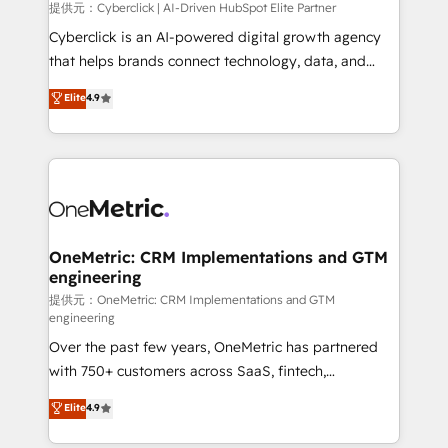
提供元：Cyberclick | AI-Driven HubSpot Elite Partner
Cyberclick is an AI-powered digital growth agency
that helps brands connect technology, data, and
creativity to achieve measurable results. Founded in
Elite
4.9
Barcelona and operating across Spain, LATAM, and
the UK, we support global companies in building
smarter marketing, sales, and customer success
strategies. As the only HubSpot Elite Partner in
Iberia (Spain & Portugal), we combine human insight
with intelligent automation to drive sustainable
growth. Our multidisciplinary team designs solutions
OneMetric: CRM Implementations and GTM
engineering
that simplify complexity, boost performance, and
turn innovation into real impact. 🌍 Highlights •
提供元：OneMetric: CRM Implementations and GTM
engineering
HubSpot Partner since 2012 • 2022 EMEA Impact
Over the past few years, OneMetric has partnered
Award: Best Integration • 150+ successful HubSpot
with 750+ customers across SaaS, fintech,
projects • Clients in 30+ industries • Proprietary
healthcare, real estate, and other industries. With
technology for integrations • Multilingual team:
Elite
4.9
150+ HubSpot-certified experts, we deliver scalable
English, Spanish, Portuguese & Italian 👉 Grow
solutions to complex GTM and RevOps challenges.
smarter with AI and HubSpot.