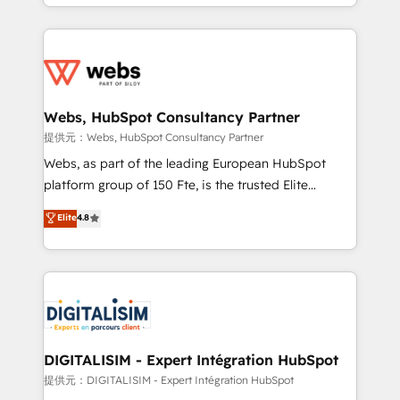
solve all your HubSpot challenges and improve user
sales, and service hubs • Built-in flexibility for
adoption, sales process and marketing results.
startups to global brands
Services 📚 Onboarding your team to HubSpot for
the first time 🔧 Designing and optimising your
HubSpot set-up for better results 🌐 Website design
and build using HubSpot 🔌 Integrating HubSpot
Webs, HubSpot Consultancy Partner
with other systems 🎓 Training your teams to be
提供元：Webs, HubSpot Consultancy Partner
HubSpot pros 📊 Lead generation services using
Webs, as part of the leading European HubSpot
HubSpot Why us? - SIX HubSpot Accreditations -
platform group of 150 Fte, is the trusted Elite
awarded by HubSpot after a rigorous process for
HubSpot CRM Partner offering you a roadmap on
Elite
4.8
CRM, Solutions Architecture, Onboarding , Data
maximizing EBITDA and achieving Commercial
Migration, Custom Integration & Platform
Excellence. With our targeted processes, we
Enablement -Onboarded over 500 businesses to
strengthen your digital transformation and minimize
HubSpot -Top 1% of partners worldwide -In-house
costs. As HubSpot's Advanced Accredited CRM
team of 25+ experts Contact us today to help you
Implementation partner, we provide expertise to
get more from your investment in HubSpot.
drive your business forward. Since 2015 we are fully
www.bbdboom.com
dedicated to HubSpot and with an experienced
DIGITALISIM - Expert Intégration HubSpot
team (50+), we work with reputable companies in
提供元：DIGITALISIM - Expert Intégration HubSpot
B2B sectors such as manufacturing, SaaS and