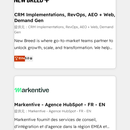
定の代行ではなく、設計の責任」を引き受け、部門横断
technical development team. - 19 HubSpot-certified
の統合・浸透・変革管理を実行します。 ▸ CMS戦略設
trainers to drive platform adoption. 📈 Revenue
CRM Implementations, RevOps, AEO + Web,
計・構築：リード獲得・CVR・SEOを前提にした情報設
Demand Gen
Generation - Full-funnel marketing and high-
計・導線設計・テンプレート設計をContent Hubで一体
performance advertising via Point Success Media. -
提供元：CRM Implementations, RevOps, AEO + Web, Demand
Gen
提供。 ▸ 既存CRM・MAからの移行支援：Salesforce・
Expert deployment of Breeze AI and custom agents
Marketo・Pardot等からの移行、カスタム設計、履歴
New Breed is where go-to-market teams partner to
to automate growth. 🏆 Elite Excellence - 8 platform
データ移行と活用設計まで。 ▸ AEO対応：ChatGPT・
unlock growth, scale, and transformation. We help
accreditations and deep HIPAA-compliance
Perplexity等のAI検索からの流入・引用を前提にコンテ
companies activate HubSpot’s AI-powered
expertise. - A team of 250+ experts dedicated to
Elite
5.0
ンツとサイト構造を最適化。 🏆 なぜ100incを選ぶの
customer platform and operationalize HubSpot’s
your resilient growth.
か？ ✓ HubSpot Eliteパートナー認定 ✓ HubSpotアワ
Loop Marketing framework through expert-led
ード受賞・HUGリーダー ✓ ISO27001:2022 /
services, smart agents, and purpose-built apps,
ISO9001:2015 取得 ✓ 400社以上の導入実績 ✓
tailored to your business. Together, we unlock
HubSpot大百科 出版 CRM・AI活用に関するご相談、現
results, fast. ⚙️CRM & RevOps: Align all Hubs to your
状整理の壁打ちなど、構想段階からお気軽にお問い合わ
buyer journey for clean data, scalability, & reporting.
せください。
🎯Demand Gen & ABM: Drive pipeline with inbound,
Markentive - Agence HubSpot - FR - EN
ABM, AEO, SEO, & paid media. 👩‍💻Web Design:
提供元：Markentive - Agence HubSpot - FR - EN
Build high-performing websites with UX, messaging,
Markentive fournit des services de conseil,
& conversion strategy that drive results. 🤖AI
d'intégration et d'agence dans la région EMEA et