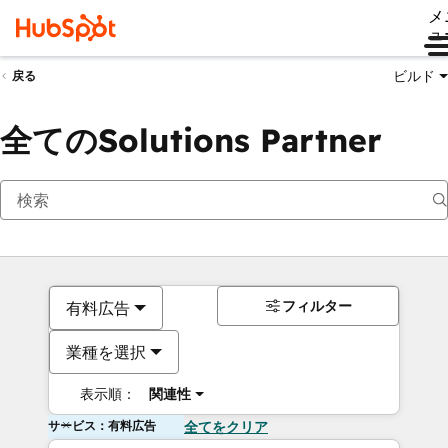
メ
ュ
ビルド
戻る
全てのSolutions Partner
フィルター
有料広告
業種を選択
表示順：
関連性
サービス：有料広告
全てをクリア