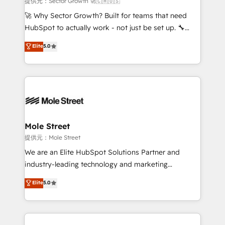
提供元：Sector Growth 🚀🇨🇦🇺🇸
with good people' and have worked with incredible
🚀 Why Sector Growth? Built for teams that need
brands. You can see some of them on our website,
HubSpot to actually work - not just be set up. 🔧
along with plenty of case studies.
HubSpot Experts: Onboarding, migrations,
Elite
5.0
automation, and training built for adoption. ⚡ Highly
Technical Execution: ERP, EMR and Custom
Integrations; complex builds delivered in weeks, not
months. 🤖 AI Consulting & Agents: AI-powered
workflows; automation agents; process optimization
inside HubSpot. 🏆 Industry Experience: 🏥
Healthcare: HIPAA implementations; secure data
Mole Street
workflows 💼 Financial Services: compliant
提供元：Mole Street
workflows; audit-ready reporting ⚖️ Legal: client
We are an Elite HubSpot Solutions Partner and
intake; pipeline and document workflows 🛒 E-
industry-leading technology and marketing
Commerce: Shopify, WooCommerce; lifecycle and
consultancy. Our focus is on enterprise and mid-
Elite
5.0
revenue automation 🏢 Real Estate: deal pipelines;
market B2B companies globally that want a strategic
portfolio and lifecycle management 🏭
approach to execute their goals through creative
Manufacturing: ERP integrations; operational
applications of our solutions; Technical HubSpot
alignment 🛡️ Compliance & Data Considerations:
Consulting, Content Marketing, Growth-Driven