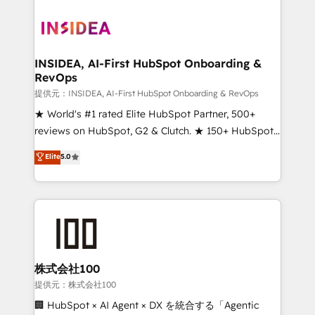
INSIDEA, AI-First HubSpot Onboarding &
RevOps
提供元：INSIDEA, AI-First HubSpot Onboarding & RevOps
★ World's #1 rated Elite HubSpot Partner, 500+
reviews on HubSpot, G2 & Clutch. ★ 150+ HubSpot
Certified Experts & Trainers across the team ★
Elite
5.0
1,500+ implementations across five continents ★ AI-
First, RevOps-led, Onboarding obsessed ★
Company of the Year 2024/25 INSIDEA helps
growing companies turn HubSpot into a revenue
engine. We onboard your team, migrate your data,
and build AI-powered workflows that drive adoption
from week one, in your time zone. What we do ➤
株式会社100
Onboarding: Live in weeks, with workflows built
提供元：株式会社100
around your business, not a template. ➤ Migration:
🏢 HubSpot × AI Agent × DX を統合する「Agentic