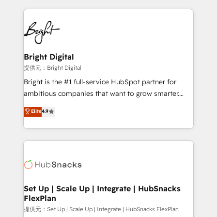
Growth-Driven Design Agency of the Year 🏆2015
automation, integration, and AI innovation to deliver
Became the 5th Agency to reach Diamond 🏆2014
lasting impact. We specialize in: • Turnkey and end-
HubSpot COS Performance Award 🏆2014 HubSpot
to-end HubSpot implementations • Onboarding for
COS Design Award 🏆2013 HubSpot Marketplace
Sales, Service, Marketing & Content Hubs • AI voice
Provider of the Year 🏆2011 Became a HubSpot
and chat agents, predictive automation, and smart
Bright Digital
Partner 📆Founded in 1997
workflows • Salesforce + HubSpot integration •
提供元：Bright Digital
RevOps and AI-driven sales enablement • Website
Bright is the #1 full-service HubSpot partner for
design and CMS development • ERP integration: SAP,
ambitious companies that want to grow smarter.
NetSuite, Microsoft Dynamics, … • Data cleansing
From HubSpot onboarding, to training, from
Elite
4.9
and CRM migration from any platform •
developing a new website to lead generation and
Client/member portals built on HubSpot • Custom
digital marketing; we do it all (and with great
and complex integrations: SAM.gov, GovWin,
results)! In short, our services include: - HubSpot
QuickBooks, PandaDoc, ClickUp, Shopify, Mapsly,
consultancy: onboarding, training, data migration -
WooCommerce, BuilderTrend, and more Experience
HubSpot development: websites, custom modules,
the difference — reach out to see how AI + HubSpot
integrations - Marketing & sales solutions: digital
can transform your business.
marketing, advertising, campaigns, content and
Set Up | Scale Up | Integrate | HubSnacks
FlexPlan
design We connect people, data and technology to
improve customer experiences. With our bright
提供元：Set Up | Scale Up | Integrate | HubSnacks FlexPlan