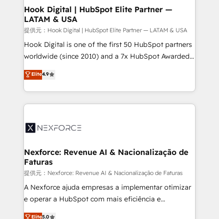
Revenue Operations - Inbound Marketing -
Hook Digital | HubSpot Elite Partner —
LATAM & USA
Outbound Marketing - HubSpot CMS Website
Design & Development We empower our clients to
提供元：Hook Digital | HubSpot Elite Partner — LATAM & USA
reach their full potential by providing transparent,
Hook Digital is one of the first 50 HubSpot partners
relationship-driven support. With over 300 HubSpot
worldwide (since 2010) and a 7x HubSpot Awarded
certifications and accreditations, we deliver both the
Elite Partner. With 500+ projects across the U.S.,
Elite
4.9
technical know-how and strategic guidance you
Brazil, and LATAM, we combine global expertise with
need to succeed.
regional experience. Today, we are Brazil’s largest
HubSpot Elite Partner—trusted by companies across
the Americas to scale smarter. ⚙️ CRM
Implementation & Migration Onboarding across all
Hubs, plus migrations from Salesforce, Pipedrive, RD
Station, Freshdesk, Intercom, and more. Custom
Nexforce: Revenue AI & Nacionalização de
Faturas
objects, automations, and integrations built for
growth. 🚀 AI-Driven GTM Orchestration Unify
提供元：Nexforce: Revenue AI & Nacionalização de Faturas
HubSpot with LinkedIn, WhatsApp, email, paid
A Nexforce ajuda empresas a implementar otimizar
media, and AI voice to drive pipeline. 🤖 AI Custom
e operar a HubSpot com mais eficiência e
Agent Development Deploy AI agents for
previsibilidade de receita. Combinamos Revenue
Elite
5.0