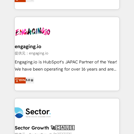
prospecting, follow-ups, service triage, and
Operations (RevOps) e Inteligência Artificial para
knowledge retrieval—built in HubSpot. ⚡ Fast-Track
estruturar processos integrar sistemas organizar
& Growth-Track Services Fast-Track: Rapid HubSpot
dados e automatizar operações. O objetivo é
onboarding in weeks Growth-Track: Unlock
transformar a HubSpot em um verdadeiro sistema
advanced optimization & adoption 📍 São Paulo, BR
operacional de receita conectando equipes
• Des Moines, IA • New York, NY
tecnologia e dados em uma operação integrada.
Também somos distribuidores oficiais da HubSpot
engaging.io
e de mais de 150 softwares globais permitindo
提供元：engaging.io
contratar e pagar a HubSpot em reais com nota
Engaging.io is HubSpot's JAPAC Partner of the Year!
fiscal no Brasil e gerar economia de até 50% na
We have been operating for over 16 years and are
contratação de softwares internacionais.
one of HubSpot's most experienced and technically
Elite
5.0
Oferecemos ainda agentes de IA especializados em
capable Agency Partners globally. We specialise in
HubSpot que automatizam tarefas executam rotinas
complex CRM migrations, implementations,
no CRM e mantêm os dados organizados, como um
integrations, custom CMS portal development,
especialista operando a plataforma 24/7. Hoje 300+
design & UX for mid to large to multi national
empresas em 13 países utilizam a Nexforce. Somos
businesses. Our teams are based in North America
a maior parceira da HubSpot na América Latina e
and APAC. We are HubSpot's top-ranked Advanced
líder no ranking global de sucesso do cliente da
Implementation Certified Partner and we contribute
Sector Growth 🚀🇨🇦🇺🇸
HubSpot.
to their advisory council. We strive to do 'good work