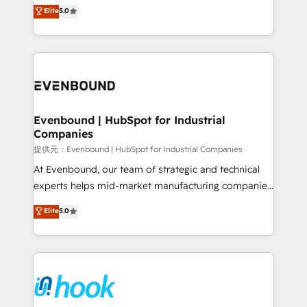
helps mid-market revenue teams transform how
Elite
5.0
The synergies generated by these integrations,
they sell, market, and serve. We don't just build your
together with the combination of talents, skills,
HubSpot—we teach your team to own it, then stay
solutions and services, have allowed the group to
to help you keep winning. What We Do ⚙️ CRM
build an unrivaled offering portfolio on the market
Implementations across Marketing, Sales, Service,
to accompany companies on their digital
Data & Content 📈 Sales & Marketing Alignment +
transformation journey.
Revenue Team Enablement 🤖 Breeze AI & Custom
Agent Creation 🔄 Custom Integrations & Data
Evenbound | HubSpot for Industrial
Companies
Migration Why 1406 We become part of your team.
Your team learns while we build. We fix what others
提供元：Evenbound | HubSpot for Industrial Companies
broke. Built for mid-market reality—practical
At Evenbound, our team of strategic and technical
solutions that work with your actual headcount and
experts helps mid-market manufacturing companies
constraints. By the Numbers 🏆 Top 1% of all
achieve real growth. We specialize in delivering
Elite
5.0
HubSpot partners 🔄 Top 5% globally in client
tailored solutions that drive results by leveraging
retention 📅 8+ years of consistent results since 2017
HubSpot’s platform and data to fuel success.
Who We Serve Revenue teams, marketing leaders,
Technical Solutions: - HubSpot Technical Consulting -
and sales ops at mid-market companies ready to
HubSpot CRM Implementation - HubSpot
move beyond spreadsheets into unified systems
Onboarding - Data Migration & Integrations -
that drive real business results.
Technical Audit & Optimization Strategic Solutions: -