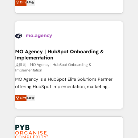
Elite
4.9
to your needs and sales objectives. With 125+
migrate, replatform, and scale smarter. We specialize
certifications, we are part of the most certified
in high-impact CRM and CMS migrations and
Canadian agencies, and we both hold Onboarding
onboarding from platforms like Salesforce, NetSuite,
Accreditations. Based in Canada (coast to coast), our
Zoho, Pardot, Marketo, Microsoft Dynamics, Wix,
services are offered in both English & French.
WordPress and legacy CRMs, turning fragmented
systems into unified, growth-ready HubSpot
architectures that accelerate revenue operations and
MO Agency | HubSpot Onboarding &
Implementation
performance. - Multi-object CRM migration, cleanup,
and implementation. - Pre-built and custom
提供元：MO Agency | HubSpot Onboarding &
Implementation
integrations across your full tech stack. - Custom
MO Agency is a HubSpot Elite Solutions Partner
object setup, CMS builds, and full-funnel automation.
offering HubSpot implementation, marketing
- Dashboards, lifecycle campaigns, and lead
automation, CRM and RevOps consulting, B2B SEO,
nurturing sequences. - Cross-hub setup across
Elite
5.0
paid media, content marketing, AEO and GEO (AI
Marketing, Sales, Operations, and Service Hubs. -
search optimisation), and HubSpot Content Hub and
Ongoing optimization, managed support, and
WordPress development. We work with enterprise
scalable retainers. Let’s make HubSpot your most
and growth-led companies across technology,
powerful growth engine. Built to convert, scale, and
professional services, financial services and
drive results.