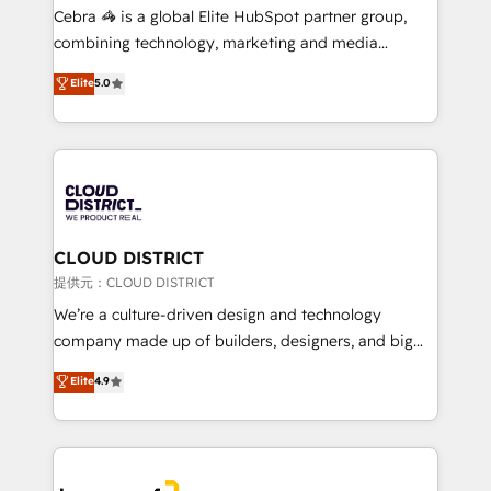
boost with a new HubSpot site Recognized leaders:
Cebra 🦓 is a global Elite HubSpot partner group,
🏆 HubSpot Platform Migration Impact Award 🏆
combining technology, marketing and media
Clutch HubSpot Global Leader 🏆 Finalist: HubSpot
expertise across Latin America and Southern
Elite
5.0
Inbound Campaign of the Year 🏆 Gold AVA Digital
Europe, with teams across 7 countries. Born in Chile,
Award for Best Website 🌟 Accreditations: CRM
we combine local insight with international reach to
Implementation, HubSpot Content Experience, CRM
help businesses grow through technology, creativity,
Data Migration & Custom Integration
AI and strategy. For over 12 years, we’ve delivered
500+ HubSpot implementations, building end-to-
end solutions that integrate CRM, AI automation,
inbound and loop marketing, content, and digital
CLOUD DISTRICT
creativity. Our multicultural team works in Spanish,
提供元：CLOUD DISTRICT
Portuguese, and English to design scalable strategies
We’re a culture-driven design and technology
that drive measurable growth. 🌎 Highlights: • 10+
company made up of builders, designers, and big
years as a HubSpot partner. • 2023 Impact Awards:
thinkers. We blend strategy, design, and
Elite
4.9
Platform Migration Excellence. • Top 3 Partner of the
development—always fueled by curiosity—to turn
Year LATAM 2022, 2023, 2024, 2025. • Partner of the
ideas, opportunities, and challenges into meaningful
Year 2024. • Organizer of Aliados.ai (AI, marketing &
experiences. To us, technology is more than just
tech global congress). 👉 Ready to scale your
code; it’s about creating things that are useful, cool,
business with HubSpot? Let Cebra’s experts help