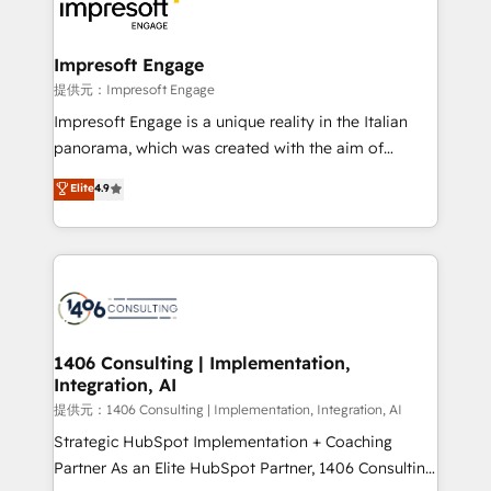
and—most importantly—simple. That’s why we lean
you grow faster, smarter, and with impact.
into bold ideas and shape them into thoughtful
products and strategies that actually make a
Impresoft Engage
difference.
提供元：Impresoft Engage
Impresoft Engage is a unique reality in the Italian
panorama, which was created with the aim of
putting Customer Experience at the center by
Elite
4.9
creating digital environments capable of integrating
people, processes and data. We offer the best
digital solutions on the market, ranging from CRM
processes and technologies to digital strategy, from
marketing automation to online and offline sales
processes through Customer Service Management,
allowing companies to optimize processes and meet
1406 Consulting | Implementation,
Integration, AI
the needs of the customer. We are part of Impresoft
Group, a group of specialized and complementary
提供元：1406 Consulting | Implementation, Integration, AI
companies that divide their offer into 4
Strategic HubSpot Implementation + Coaching
Competence Centers: Smart Manufacturing,
Partner As an Elite HubSpot Partner, 1406 Consulting
Customer First, Enabling Technologies & Security.