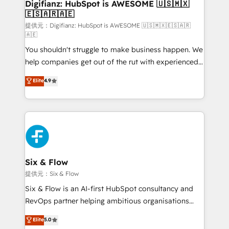
Transformation / Web Development • RevOps &
Digifianz: HubSpot is AWESOME 🇺🇸🇲🇽
🇪🇸🇦🇷🇦🇪
Sales Consulting • Marketing Automation What
makes us different? 🚀 Top 0.5% of global HubSpot
提供元：Digifianz: HubSpot is AWESOME 🇺🇸🇲🇽🇪🇸🇦🇷
🇦🇪
agencies ⚙️ The strongest technical ability and
You shouldn't struggle to make business happen. We
integration capabilities 💼 Consultative, long-term
help companies get out of the rut with experienced,
partners who will embed ourselves into your
process-oriented teams implementing HubSpot
business, processes and systems 🏢 We specialise in
Elite
4.9
Marketing, Sales, Service, CMS and Operations Hub,
working with mid-market and enterprise
so selling and actually engaging with your customers
organisations, global organisations and those with
feels easy and pain-free. We are a top ranked
complex use cases 🏆 CRM Implementation,
HubSpot Elite Partner, winner of Rookie of the Year
Platform Enablement, Custom Integration and
and Customer First Awards, 4.9/5 rating in HubSpot
Onboarding Accredited 🔐 ISO27001 & ISO9001
Reviews and 4.9/5 rating in Clutch Reviews. Digifianz
Certified
helps the following industries: logistics & 3PL, home
Six & Flow
improvement & construction, branding and
提供元：Six & Flow
commercialization, real estate, health, education,
Six & Flow is an AI-first HubSpot consultancy and
SaaS, Software Dev & IT and consulting, make the
RevOps partner helping ambitious organisations
most out of their HubSpot experience operating in
grow with clarity, confidence, and intelligence.
Elite
5.0
the United States, EU, UAE, Mexico and Latin
Operating across the UK, Netherlands, Ireland, and