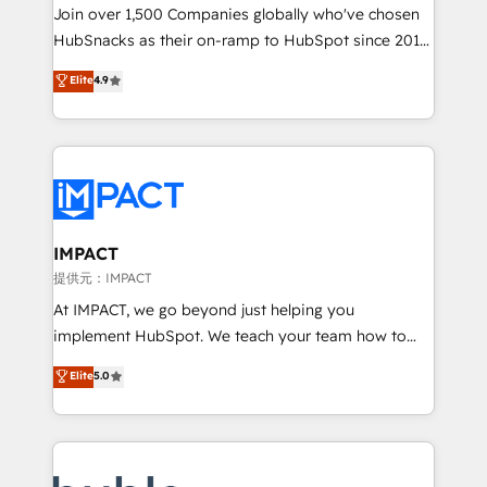
people, exciting ideas and can-do mentality, we
Join over 1,500 Companies globally who've chosen
ensure revenue growth on a daily basis. So tell us
HubSnacks as their on-ramp to HubSpot since 2014
your challenge; our passionate and growth driven
Simple pay-as-you-go plans that accelerate value...
Elite
4.9
team of 100+ experts is ready for you! Driving digital
1️⃣ Set Up | Onboarding New or Check-fixing existing
growth | www.brightdigital.com
HubSpot portals 2️⃣ Scale Up | 100% HubSpot Task
Execution... Global 24/7 ... All Experts 3️⃣ Integrate |
your entire Tech Stack with Custom Integrations
Slash months from your API Integration project... ⬅️
Click "Contact Business" ⬅️ to access 150+ Kickstart
Integration templates that put HubSpot in the center
IMPACT
of your tech stack, syncing... 🛍️ Shopify or
提供元：IMPACT
WooCommerce 💲 Stripe or Paypal 💰 Sage or
At IMPACT, we go beyond just helping you
Netsuite 🤖 Google or Microsoft ✍️ DocuSign or
implement HubSpot. We teach your team how to
PandaDoc 🌐 Avalara or Quaderno HubSnacks holds
master it. As the creators of the Endless Customers
Elite
5.0
the rare Advanced "Custom Integrations"
System™ (the next evolution of They Ask, You
Accreditation, securely sync data across... 🔄 any
Answer), we’re the only HubSpot partner built
apps, in any direction. Stuck on your old CRM..?
entirely around coaching and training. That means
Migrate | seamlessly off your old CRM onto a clean
we don’t do the work for you; we help you build the
new HubSpot portal with Advanced Website and