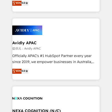
Elite
5.0
integrate HubSpot with complex solutions like SAP,
generating aspect of your business. We’re proud
MicroSoft, custom solutions,... Our company also has
HubSpot Elite Solutions Partners and devout CRM
strong experience with HubSpot CRM extension,
nerds who can harness HubSpot’s custom digital
mobile apps for Field Service Management and
tools to improve each touchpoint of your customer
Retail execution, CPQ, customer portals and
experience. Working hand-in-hand with your team,
HubSpot CMS developments. And we're champions
we’ll assemble a RevOps machine that drives more
when it comes to complex data migrations.
traffic, generates better leads and crushes your
Avidly APAC
revenue goals. We've worked with thousands of
提供元：Avidly APAC
HubSpot customers and we'd love to work with you
Officially APAC's #1 HubSpot Partner every year
too! Clients come to us for: Advanced CRM solutions
since 2019, we empower businesses in Australia,
System Integrations both Custom and Native to
New Zealand, and globally to realise their full
Elite
5.0
HubSpot Data System Migrations between systems
potential through enterprise HubSpot CRM
to HubSpot New lead generation strategies Time-
implementation. And we deliver best practice across
saving automations Fresh growth campaigns Robust
the whole HubSpot platform, covering marketing,
help desk Unified revenue operations Dynamic
sales, service, CMS and integrations. We work with
website development Award-winning creative
all businesses, from start-up to Enterprise, and have
design We live and breathe HubSpot and are ready
delivered the largest HubSpot implementations in
to take on real challenges!
the world. Our human approach to digital
NEXA COGNITION (N/C)