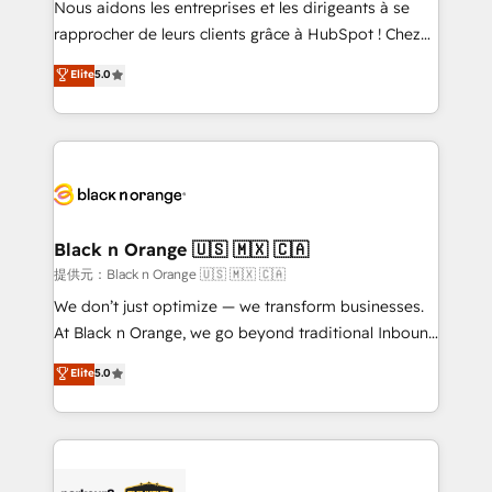
Nous aidons les entreprises et les dirigeants à se
business services. We prepare a customized
rapprocher de leurs clients grâce à HubSpot ! Chez
business case that demonstrates the value and
DIGITALISIM, nous avons l'intime conviction que la
Elite
5.0
impact of your digital transformation, including a
réussite des entreprises passe par l’innovation web,
detailed financial rationale with a focus on ROI and
le marketing digital, et la relation client ! C'est
TCO. As a trusted extension of your team, we
pourquoi, nos experts sont à la fois capables de
believe in the power of partnership. Together, we
gérer votre projet de création de site internet, votre
embark on a transformational journey that sets your
référencement, votre stratégie digitale et le pilotage
business up for long-term success. Unlock your
et l'intégration d'HubSpot ! Les grandes phases d'un
business. If not now, when?
projet HubSpot avec DIGITALISIM : 🧽 Nettoyage,
Black n Orange 🇺🇸 🇲🇽 🇨🇦
migration et intégration des bases de données. 🚀
提供元：Black n Orange 🇺🇸 🇲🇽 🇨🇦
Développement des interfaces avec vos logiciels
We don’t just optimize — we transform businesses.
métiers ⚙️ Configuration de la plateforme HubSpot
At Black n Orange, we go beyond traditional Inbound
📈 Configuration de rapports et tableaux de bord 🤝
Marketing with our exclusive methodologies:
Elite
5.0
Book Process & Guidelines utilisateurs 🎓
BOOMS and BOOST. Together, they form a powerful
Formations des utilisateurs
combination that has driven success for over 800
businesses worldwide. As Elite HubSpot Partners, we
specialize in crafting high-performance growth
strategies that integrate data-driven marketing,