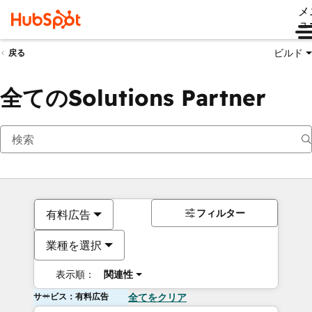
メ
ュ
ビルド
戻る
全てのSolutions Partner
フィルター
有料広告
業種を選択
表示順：
関連性
サービス：有料広告
全てをクリア