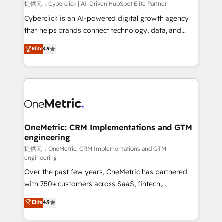
提供元：Cyberclick | AI-Driven HubSpot Elite Partner
Cyberclick is an AI-powered digital growth agency
that helps brands connect technology, data, and
creativity to achieve measurable results. Founded in
Elite
4.9
Barcelona and operating across Spain, LATAM, and
the UK, we support global companies in building
smarter marketing, sales, and customer success
strategies. As the only HubSpot Elite Partner in
Iberia (Spain & Portugal), we combine human insight
with intelligent automation to drive sustainable
growth. Our multidisciplinary team designs solutions
OneMetric: CRM Implementations and GTM
engineering
that simplify complexity, boost performance, and
turn innovation into real impact. 🌍 Highlights •
提供元：OneMetric: CRM Implementations and GTM
engineering
HubSpot Partner since 2012 • 2022 EMEA Impact
Over the past few years, OneMetric has partnered
Award: Best Integration • 150+ successful HubSpot
with 750+ customers across SaaS, fintech,
projects • Clients in 30+ industries • Proprietary
healthcare, real estate, and other industries. With
technology for integrations • Multilingual team:
Elite
4.9
150+ HubSpot-certified experts, we deliver scalable
English, Spanish, Portuguese & Italian 👉 Grow
solutions to complex GTM and RevOps challenges.
smarter with AI and HubSpot.