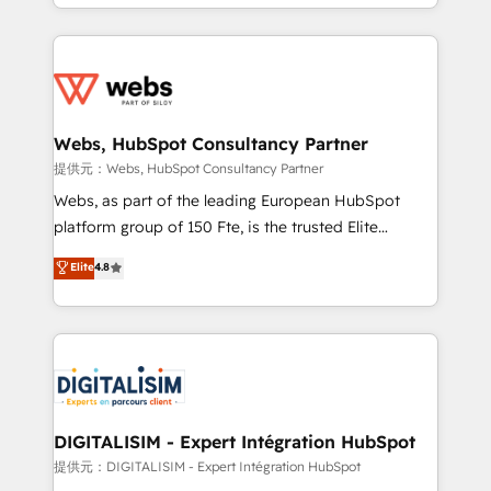
solve all your HubSpot challenges and improve user
sales, and service hubs • Built-in flexibility for
adoption, sales process and marketing results.
startups to global brands
Services 📚 Onboarding your team to HubSpot for
the first time 🔧 Designing and optimising your
HubSpot set-up for better results 🌐 Website design
and build using HubSpot 🔌 Integrating HubSpot
Webs, HubSpot Consultancy Partner
with other systems 🎓 Training your teams to be
提供元：Webs, HubSpot Consultancy Partner
HubSpot pros 📊 Lead generation services using
Webs, as part of the leading European HubSpot
HubSpot Why us? - SIX HubSpot Accreditations -
platform group of 150 Fte, is the trusted Elite
awarded by HubSpot after a rigorous process for
HubSpot CRM Partner offering you a roadmap on
Elite
4.8
CRM, Solutions Architecture, Onboarding , Data
maximizing EBITDA and achieving Commercial
Migration, Custom Integration & Platform
Excellence. With our targeted processes, we
Enablement -Onboarded over 500 businesses to
strengthen your digital transformation and minimize
HubSpot -Top 1% of partners worldwide -In-house
costs. As HubSpot's Advanced Accredited CRM
team of 25+ experts Contact us today to help you
Implementation partner, we provide expertise to
get more from your investment in HubSpot.
drive your business forward. Since 2015 we are fully
www.bbdboom.com
dedicated to HubSpot and with an experienced
DIGITALISIM - Expert Intégration HubSpot
team (50+), we work with reputable companies in
提供元：DIGITALISIM - Expert Intégration HubSpot
B2B sectors such as manufacturing, SaaS and