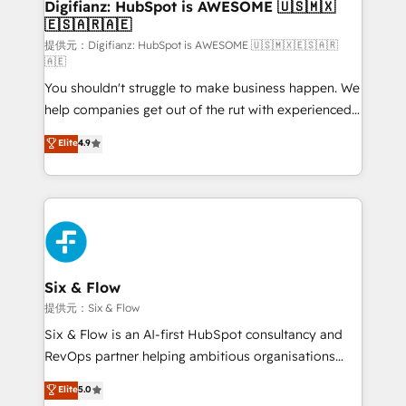
Transformation / Web Development • RevOps &
Digifianz: HubSpot is AWESOME 🇺🇸🇲🇽
🇪🇸🇦🇷🇦🇪
Sales Consulting • Marketing Automation What
makes us different? 🚀 Top 0.5% of global HubSpot
提供元：Digifianz: HubSpot is AWESOME 🇺🇸🇲🇽🇪🇸🇦🇷
🇦🇪
agencies ⚙️ The strongest technical ability and
You shouldn't struggle to make business happen. We
integration capabilities 💼 Consultative, long-term
help companies get out of the rut with experienced,
partners who will embed ourselves into your
process-oriented teams implementing HubSpot
business, processes and systems 🏢 We specialise in
Elite
4.9
Marketing, Sales, Service, CMS and Operations Hub,
working with mid-market and enterprise
so selling and actually engaging with your customers
organisations, global organisations and those with
feels easy and pain-free. We are a top ranked
complex use cases 🏆 CRM Implementation,
HubSpot Elite Partner, winner of Rookie of the Year
Platform Enablement, Custom Integration and
and Customer First Awards, 4.9/5 rating in HubSpot
Onboarding Accredited 🔐 ISO27001 & ISO9001
Reviews and 4.9/5 rating in Clutch Reviews. Digifianz
Certified
helps the following industries: logistics & 3PL, home
Six & Flow
improvement & construction, branding and
提供元：Six & Flow
commercialization, real estate, health, education,
Six & Flow is an AI-first HubSpot consultancy and
SaaS, Software Dev & IT and consulting, make the
RevOps partner helping ambitious organisations
most out of their HubSpot experience operating in
grow with clarity, confidence, and intelligence.
Elite
5.0
the United States, EU, UAE, Mexico and Latin
Operating across the UK, Netherlands, Ireland, and