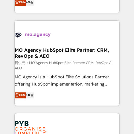
Elite
4.9
to your needs and sales objectives. With 125+
migrate, replatform, and scale smarter. We specialize
certifications, we are part of the most certified
in high-impact CRM and CMS migrations and
Canadian agencies, and we both hold Onboarding
onboarding from platforms like Salesforce, NetSuite,
Accreditations. Based in Canada (coast to coast), our
Zoho, Pardot, Marketo, Microsoft Dynamics, Wix,
services are offered in both English & French.
WordPress and legacy CRMs, turning fragmented
systems into unified, growth-ready HubSpot
architectures that accelerate revenue operations and
MO Agency HubSpot Elite Partner: CRM,
RevOps & AEO
performance. - Multi-object CRM migration, cleanup,
and implementation. - Pre-built and custom
提供元：MO Agency HubSpot Elite Partner: CRM, RevOps &
AEO
integrations across your full tech stack. - Custom
MO Agency is a HubSpot Elite Solutions Partner
object setup, CMS builds, and full-funnel automation.
offering HubSpot implementation, marketing
- Dashboards, lifecycle campaigns, and lead
automation, CRM and RevOps consulting, data
nurturing sequences. - Cross-hub setup across
Elite
5.0
architecture, sales enablement, lifecycle automation,
Marketing, Sales, Operations, and Service Hubs. -
lead scoring and revenue reporting. HubSpot,
Ongoing optimization, managed support, and
Salesforce and integrated enterprise stacks. Digital
scalable retainers. Let’s make HubSpot your most
Marketing, Answer Engine Optimisation, and
powerful growth engine. Built to convert, scale, and
Generative Engine Optimisation (AI Search),
drive results.