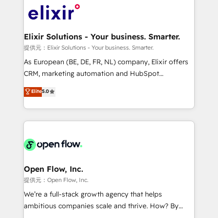
HIPAA-aware; CASL-compliant; GDPR-ready
Design, Migrations + Integrations. Mole Street’s
implementations where required 💡 Why 500+
mission is empowering others to realize their
Clients Choose Us: Elite Partner; technical, fast, and
greatness, which is achieved through creating
Elixir Solutions - Your business. Smarter.
built to scale.
absolute clarity, derived from a well-defined
提供元：Elixir Solutions - Your business. Smarter.
strategy, executed well, and reported on with clear
As European (BE, DE, FR, NL) company, Elixir offers
results. The culture is driven by core values; Joy, Grit,
CRM, marketing automation and HubSpot
Accountability, Curiosity, Authenticity, Growth
integration products and services to mid-market
Elite
5.0
Mindedness, and Clarity. We are driven to win for the
and enterprise customers. We ensure that your sales,
collective good of the company and its clientele, and
service and marketing department operates in the
dedicated to breaking the mold from the agency of
most effective way, while at the same time
the past into the consultancy of the future. Great
leveraging your commercial data for a fully
things are happening.
integrated buyers journey. Elixir is located in
Brussels, Munich "München", Cologne "Köln", Paris
and Amsterdam. Elixir is a first mover and leader
Open Flow, Inc.
when it comes to HubSpot sales and service
提供元：Open Flow, Inc.
implementations, highly renowned for our business
We’re a full-stack growth agency that helps
acumen, process (re-)design experience and a
ambitious companies scale and thrive. How? By
massive amount of success stories in this area. We
upgrading and streamlining every single revenue-