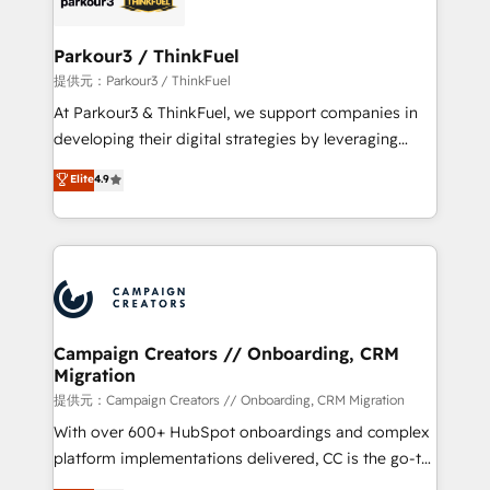
automation, and revenue intelligence to help
companies scale faster and smarter. 🔹 BOOMS:
Parkour3 / ThinkFuel
Demand generation for all your buyers With BOOMS,
提供元：Parkour3 / ThinkFuel
you invest in 100% of your buyers, accelerating your
At Parkour3 & ThinkFuel, we support companies in
growth and positioning yourself as an undisputed
developing their digital strategies by leveraging
leader. 🔹 BOOST: Optimize your digital
technologies and automating their marketing and
Elite
4.9
transformation process A methodology designed to
sales processes to generate growth. Our offer spans
implement HubSpot effectively and optimize your
from Strategy to Operations. We specialize in CRM
digital processes. 🔹 Trusted by Industry Leaders
onboarding and implementation, web design, sales
With an average rating of 4.9/5 and a proven track
& marketing automation, and digital marketing. With
record of business transformation, our growth-first
extensive experience working with tech companies
approach has helped brands dominate their
and manufacturers since 2002, we are committed to
markets.
empowering our clients and developing their
Campaign Creators // Onboarding, CRM
Migration
autonomy. Get to grips with HubSpot through
guided implementation and seamless integration of
提供元：Campaign Creators // Onboarding, CRM Migration
the CRM platform into your digital ecosystem. Would
With over 600+ HubSpot onboardings and complex
you like support in deploying your inbound
platform implementations delivered, CC is the go-to
marketing strategy? We'll provide support tailored
Elite Solutions Partner for businesses ready to