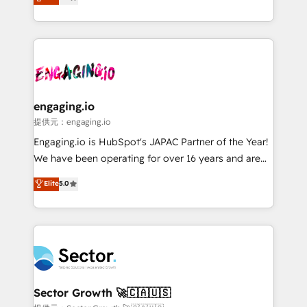
prospecting, follow-ups, service triage, and
Operations (RevOps) e Inteligência Artificial para
knowledge retrieval—built in HubSpot. ⚡ Fast-Track
estruturar processos integrar sistemas organizar
& Growth-Track Services Fast-Track: Rapid HubSpot
dados e automatizar operações. O objetivo é
onboarding in weeks Growth-Track: Unlock
transformar a HubSpot em um verdadeiro sistema
advanced optimization & adoption 📍 São Paulo, BR
operacional de receita conectando equipes
• Des Moines, IA • New York, NY
tecnologia e dados em uma operação integrada.
Também somos distribuidores oficiais da HubSpot
engaging.io
e de mais de 150 softwares globais permitindo
提供元：engaging.io
contratar e pagar a HubSpot em reais com nota
Engaging.io is HubSpot's JAPAC Partner of the Year!
fiscal no Brasil e gerar economia de até 50% na
We have been operating for over 16 years and are
contratação de softwares internacionais.
one of HubSpot's most experienced and technically
Elite
5.0
Oferecemos ainda agentes de IA especializados em
capable Agency Partners globally. We specialise in
HubSpot que automatizam tarefas executam rotinas
complex CRM migrations, implementations,
no CRM e mantêm os dados organizados, como um
integrations, custom CMS portal development,
especialista operando a plataforma 24/7. Hoje 300+
design & UX for mid to large to multi national
empresas em 13 países utilizam a Nexforce. Somos
businesses. Our teams are based in North America
a maior parceira da HubSpot na América Latina e
and APAC. We are HubSpot's top-ranked Advanced
líder no ranking global de sucesso do cliente da
Implementation Certified Partner and we contribute
Sector Growth 🚀🇨🇦🇺🇸
HubSpot.
to their advisory council. We strive to do 'good work