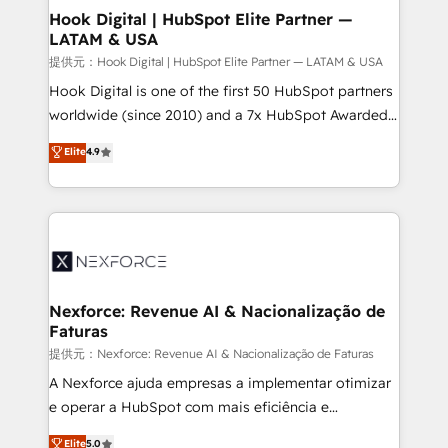
Revenue Operations - Inbound Marketing -
Hook Digital | HubSpot Elite Partner —
LATAM & USA
Outbound Marketing - HubSpot CMS Website
Design & Development We empower our clients to
提供元：Hook Digital | HubSpot Elite Partner — LATAM & USA
reach their full potential by providing transparent,
Hook Digital is one of the first 50 HubSpot partners
relationship-driven support. With over 300 HubSpot
worldwide (since 2010) and a 7x HubSpot Awarded
certifications and accreditations, we deliver both the
Elite Partner. With 500+ projects across the U.S.,
Elite
4.9
technical know-how and strategic guidance you
Brazil, and LATAM, we combine global expertise with
need to succeed.
regional experience. Today, we are Brazil’s largest
HubSpot Elite Partner—trusted by companies across
the Americas to scale smarter. ⚙️ CRM
Implementation & Migration Onboarding across all
Hubs, plus migrations from Salesforce, Pipedrive, RD
Station, Freshdesk, Intercom, and more. Custom
Nexforce: Revenue AI & Nacionalização de
Faturas
objects, automations, and integrations built for
growth. 🚀 AI-Driven GTM Orchestration Unify
提供元：Nexforce: Revenue AI & Nacionalização de Faturas
HubSpot with LinkedIn, WhatsApp, email, paid
A Nexforce ajuda empresas a implementar otimizar
media, and AI voice to drive pipeline. 🤖 AI Custom
e operar a HubSpot com mais eficiência e
Agent Development Deploy AI agents for
previsibilidade de receita. Combinamos Revenue
Elite
5.0