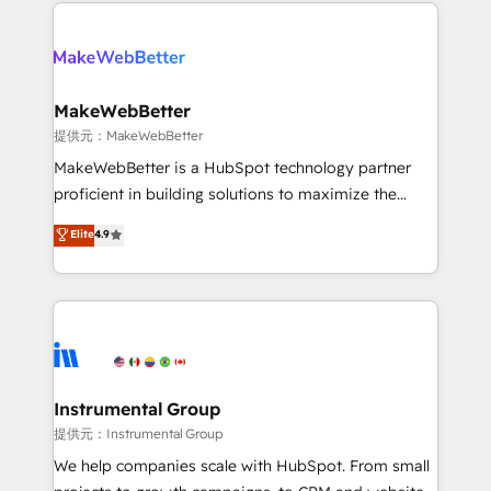
only firm in the world to hold Elite Partner
there’s a good chance one of our globally integrated
Accreditations with both HubSpot and Clay, our
teams has worked with clients just like you Let’s
clients gain a unique advantage in CRM architecture,
explore whether S2 is the partner you’ve been
pipeline generation, data intelligence, and go-to-
looking for...and get your next big initiative moving!
market execution. Why B2B Businesses Choose RP: -
MakeWebBetter
Secure: Soc2 compliant 🛡️ - Pricing: Implementations
提供元：MakeWebBetter
starting at $1,5k 💵 - Speed: Launch in 14 days ⚡ -
MakeWebBetter is a HubSpot technology partner
Global: 75+ RPers across five continents 🌐 - Scale:
proficient in building solutions to maximize the
Largest organically grown & fastest tiering Elite
operational efficiency of HubSpot. The fastest-
Elite
4.9
HubSpot Partner 🪴 - Sales Hub: More
growing tech-enabler & facilitator, MakeWebBetter,
implementations than any other Partner 💻 -
hands you the blend of HubSpot expertise &
Migrations: We convert Salesforce addicts to
eminent solutions & integrations. Trust us to
HubSpot evangelists 🧡 Don't hire a marketing
streamline your HubSpot experience. 🚀HubSpot
agency for an Ops problem. Don't hire a technical
Elite Partners with 10+ years of HubSpot experience
agency for a growth problem. Hire a partner built to
🤝HubSpot Premier Integration partner 🤝Google
solve both.
Premier Partner 2023 🌟5 HubSpot Accreditations 🌟
Instrumental Group
Won HubSpot Theme Challenge 2021 🌟INBOUND’19
提供元：Instrumental Group
HubSpot Rising Star Why us? Harnessing the full
We help companies scale with HubSpot. From small
potential of the powerful HubSpot CRM. ✔️A team of