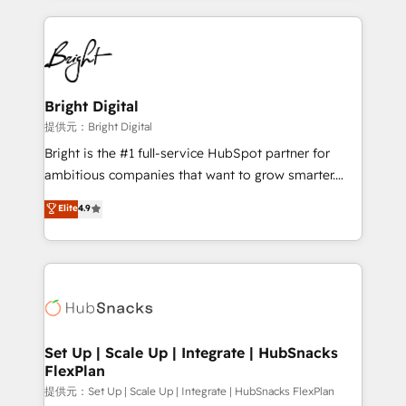
Growth-Driven Design Agency of the Year 🏆2015
automation, integration, and AI innovation to deliver
Became the 5th Agency to reach Diamond 🏆2014
lasting impact. We specialize in: • Turnkey and end-
HubSpot COS Performance Award 🏆2014 HubSpot
to-end HubSpot implementations • Onboarding for
COS Design Award 🏆2013 HubSpot Marketplace
Sales, Service, Marketing & Content Hubs • AI voice
Provider of the Year 🏆2011 Became a HubSpot
and chat agents, predictive automation, and smart
Bright Digital
Partner 📆Founded in 1997
workflows • Salesforce + HubSpot integration •
提供元：Bright Digital
RevOps and AI-driven sales enablement • Website
Bright is the #1 full-service HubSpot partner for
design and CMS development • ERP integration: SAP,
ambitious companies that want to grow smarter.
NetSuite, Microsoft Dynamics, … • Data cleansing
From HubSpot onboarding, to training, from
Elite
4.9
and CRM migration from any platform •
developing a new website to lead generation and
Client/member portals built on HubSpot • Custom
digital marketing; we do it all (and with great
and complex integrations: SAM.gov, GovWin,
results)! In short, our services include: - HubSpot
QuickBooks, PandaDoc, ClickUp, Shopify, Mapsly,
consultancy: onboarding, training, data migration -
WooCommerce, BuilderTrend, and more Experience
HubSpot development: websites, custom modules,
the difference — reach out to see how AI + HubSpot
integrations - Marketing & sales solutions: digital
can transform your business.
marketing, advertising, campaigns, content and
Set Up | Scale Up | Integrate | HubSnacks
FlexPlan
design We connect people, data and technology to
improve customer experiences. With our bright
提供元：Set Up | Scale Up | Integrate | HubSnacks FlexPlan