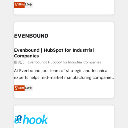
helps mid-market revenue teams transform how
Elite
5.0
The synergies generated by these integrations,
they sell, market, and serve. We don't just build your
together with the combination of talents, skills,
HubSpot—we teach your team to own it, then stay
solutions and services, have allowed the group to
to help you keep winning. What We Do ⚙️ CRM
build an unrivaled offering portfolio on the market
Implementations across Marketing, Sales, Service,
to accompany companies on their digital
Data & Content 📈 Sales & Marketing Alignment +
transformation journey.
Revenue Team Enablement 🤖 Breeze AI & Custom
Agent Creation 🔄 Custom Integrations & Data
Evenbound | HubSpot for Industrial
Companies
Migration Why 1406 We become part of your team.
Your team learns while we build. We fix what others
提供元：Evenbound | HubSpot for Industrial Companies
broke. Built for mid-market reality—practical
At Evenbound, our team of strategic and technical
solutions that work with your actual headcount and
experts helps mid-market manufacturing companies
constraints. By the Numbers 🏆 Top 1% of all
achieve real growth. We specialize in delivering
Elite
5.0
HubSpot partners 🔄 Top 5% globally in client
tailored solutions that drive results by leveraging
retention 📅 8+ years of consistent results since 2017
HubSpot’s platform and data to fuel success.
Who We Serve Revenue teams, marketing leaders,
Technical Solutions: - HubSpot Technical Consulting -
and sales ops at mid-market companies ready to
HubSpot CRM Implementation - HubSpot
move beyond spreadsheets into unified systems
Onboarding - Data Migration & Integrations -
that drive real business results.
Technical Audit & Optimization Strategic Solutions: -