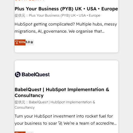
HubSpot Content Hub, WordPress development,
B2B SEO, paid media, and content. We work with
Plus Your Business (PYB) UK • USA • Europe
enterprise and growth-led companies across
提供元：Plus Your Business (PYB) UK • USA • Europe
technology, professional services, financial services
HubSpot getting complicated? Multiple hubs, messy
and industrial sectors. Offices in Johannesburg, Cape
migrations, AI, governance. We organise that
Town and London. 500+ HubSpot CRM
complexity, so your team can put HubSpot to work...
Elite
5.0
implementations delivered. AI visibility coverage
Welcome to our Profile! We help with: • CRM
across ChatGPT, Claude, Perplexity, Gemini and
implementation, reports, workflows, and team
Google AI Overviews. HubSpot Impact Award -
training • CRM migration from Salesforce, Pipedrive,
Customer First HubSpot Impact Award - Integrations
Dynamics and others • Technical projects including
Innovation HubSpot Impact Award - Platform
custom API integrations with ERP (and other
Migration Excellence HubSpot Impact Award -
systems) • AI governance for HubSpot-centred
Platform Excellence 35+ full-time HubSpot
operations A little about us: • Boutique 'Elite' team of
BabelQuest | HubSpot Implementation &
professionals.
Consultancy
12 • 150+ clients across Sales Hub, Marketing Hub,
Service Hub, Data Hub and CMS • ISO/IEC
提供元：BabelQuest | HubSpot Implementation &
Consultancy
27001:2022, ISO 9001:2015, and ISO 42001:2023
Turn your HubSpot investment into rocket fuel for
certified - the AI management standard • GuardHub:
your business to soar 🚀 We’re a team of accredited
our AI governance framework, built on ISO 42001
HubSpot experts ready to help you. We can
Ready for the next step? Click the 👈 '𝗖𝗼𝗻𝘁𝗮𝗰𝘁