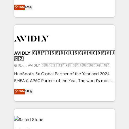
Strategy: Activate Breeze Agents, configure HubSpot
North America. Avec plus de 115 experts en
Elite
4.9
AI, & maximize AEO with tailored AI services. 🧩
marketing automation, Growth, Revops, CRM et
Integrations: Extend HubSpot with custom
webdesign. Markentive is both a consulting firm, a
integrations, hosting, & maintenance.
digital agency and an integrator. With over 115
experts in marketing automation, growth, revops,
CRM and webdesign (We focus on EMEA - USA
customers).
AVIDLY 🇬🇧🇫🇮🇸🇪🇩🇰🇺🇸🇨🇦🇳🇴🇩🇪🇦🇺
🇳🇿
提供元：AVIDLY 🇬🇧🇫🇮🇸🇪🇩🇰🇺🇸🇨🇦🇳🇴🇩🇪🇦🇺🇳🇿
HubSpot’s 5x Global Partner of the Year and 2024
EMEA & APAC Partner of the Year. The world’s most
experienced and fully accredited HubSpot Solutions
Elite
5.0
Partner. 🚀 With 2,750+ HubSpot projects delivered
and 370+ specialists across EMEA, APAC and NAM,
we de-risk complex CRM programmes and
accelerate ROI across every HubSpot Hub. 🧭 From
multi-region migrations to AI-powered automation,