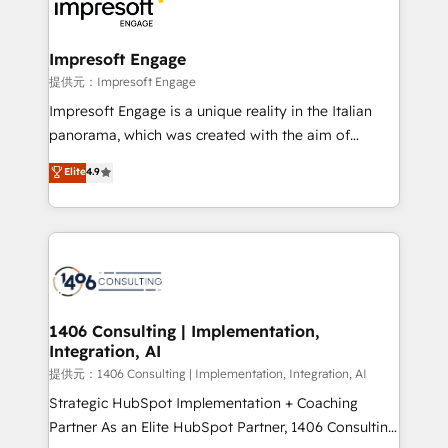
and—most importantly—simple. That’s why we lean
you grow faster, smarter, and with impact.
into bold ideas and shape them into thoughtful
products and strategies that actually make a
Impresoft Engage
difference.
提供元：Impresoft Engage
Impresoft Engage is a unique reality in the Italian
panorama, which was created with the aim of
putting Customer Experience at the center by
Elite
4.9
creating digital environments capable of integrating
people, processes and data. We offer the best
digital solutions on the market, ranging from CRM
processes and technologies to digital strategy, from
marketing automation to online and offline sales
processes through Customer Service Management,
allowing companies to optimize processes and meet
1406 Consulting | Implementation,
Integration, AI
the needs of the customer. We are part of Impresoft
Group, a group of specialized and complementary
提供元：1406 Consulting | Implementation, Integration, AI
companies that divide their offer into 4
Strategic HubSpot Implementation + Coaching
Competence Centers: Smart Manufacturing,
Partner As an Elite HubSpot Partner, 1406 Consulting
Customer First, Enabling Technologies & Security.