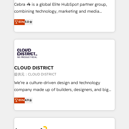
boost with a new HubSpot site Recognized leaders:
Cebra 🦓 is a global Elite HubSpot partner group,
🏆 HubSpot Platform Migration Impact Award 🏆
combining technology, marketing and media
Clutch HubSpot Global Leader 🏆 Finalist: HubSpot
expertise across Latin America and Southern
Elite
5.0
Inbound Campaign of the Year 🏆 Gold AVA Digital
Europe, with teams across 7 countries. Born in Chile,
Award for Best Website 🌟 Accreditations: CRM
we combine local insight with international reach to
Implementation, HubSpot Content Experience, CRM
help businesses grow through technology, creativity,
Data Migration & Custom Integration
AI and strategy. For over 12 years, we’ve delivered
500+ HubSpot implementations, building end-to-
end solutions that integrate CRM, AI automation,
inbound and loop marketing, content, and digital
CLOUD DISTRICT
creativity. Our multicultural team works in Spanish,
提供元：CLOUD DISTRICT
Portuguese, and English to design scalable strategies
We’re a culture-driven design and technology
that drive measurable growth. 🌎 Highlights: • 10+
company made up of builders, designers, and big
years as a HubSpot partner. • 2023 Impact Awards:
thinkers. We blend strategy, design, and
Elite
4.9
Platform Migration Excellence. • Top 3 Partner of the
development—always fueled by curiosity—to turn
Year LATAM 2022, 2023, 2024, 2025. • Partner of the
ideas, opportunities, and challenges into meaningful
Year 2024. • Organizer of Aliados.ai (AI, marketing &
experiences. To us, technology is more than just
tech global congress). 👉 Ready to scale your
code; it’s about creating things that are useful, cool,
business with HubSpot? Let Cebra’s experts help