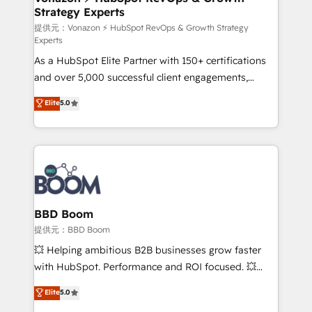
Strategy Experts
pour aligner les équipes marketing, commerciales et
support client (data migration, synchronisation API,
提供元：Vonazon ⚡ HubSpot RevOps & Growth Strategy
Experts
audit et maintenance) ➤ La création de sites internet
As a HubSpot Elite Partner with 150+ certifications
de conversion qui transforment les visiteurs en
and over 5,000 successful client engagements,
opportunités d'affaires ➤ La mise en place de
Vonazon turns marketing complexity into
stratégies d'acquisition marketing (SEO, SEA,
Elite
5.0
measurable, scalable growth. From onboarding to
inbound, automatisation marketing, ABM, IA,
enterprise-grade campaigns, our in-house team
emailing) Informations clés : - 10 ans d'expérience -
builds scalable strategies that drive long-term
100+ intégrations CRM HubSpot réussies - 40
revenue. ⚙️ HubSpot Integration & Optimization •
experts conseil - 150 certifications HubSpot
Seamless CRM, CMS, and automation setup •
cumulées
Complex platform migrations and data cleanups •
Custom APIs and third-party integrations 📈 End-to-
BBD Boom
End Revenue Acceleration • Lifecycle marketing and
提供元：BBD Boom
pipeline growth programs • Sales enablement tools
💥 Helping ambitious B2B businesses grow faster
and CRM optimization • Retention strategies with
with HubSpot. Performance and ROI focused. 💥
customer journey mapping 🏅 Elite-Level HubSpot
BBD Boom is the HubSpot partner that can help you
Elite
5.0
Execution • 750+ onboardings and 2,000+
to HubSpot Better. We work with your teams to
implementations • Deep expertise across marketing,