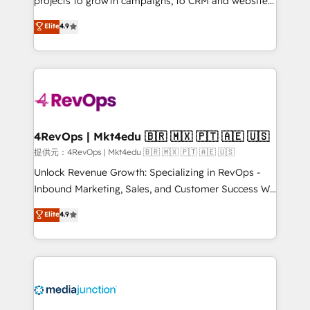
projects to growth campaigns, to CRM and websites.
HubSpot experts backed by over 10+ years of
Hire an agency that's experienced in every inch of
Elite
4.9
HubSpot experience ✔️Flexible pricing models —
HubSpot and willing to work hand-in-hand with your
Hourly-fee (assigned one Dedicated HubSpot
team to simplify the complex and build a better
Admin); Monthly-fee (HubSpot Admin + Project
experience for your team and customers.
Manager); and Fixed Project Cost (as per
requirement). ✔️Helped over 25,000+ customers so
far with our HubSpot solutions. ✔️Bespoke apps &
on-demand bundle services. Connect with us today!
4RevOps | Mkt4edu 🇧🇷 🇲🇽 🇵🇹 🇦🇪 🇺🇸
提供元：4RevOps | Mkt4edu 🇧🇷 🇲🇽 🇵🇹 🇦🇪 🇺🇸
Unlock Revenue Growth: Specializing in RevOps -
Inbound Marketing, Sales, and Customer Success We
specialize in driving revenue growth for companies
Elite
4.9
across industries through tailored marketing, sales,
and customer success strategies, utilizing RevOps
methodologies. As Latin America's largest HubSpot
partner and a global leader in education market, we
offer unparalleled insights. Operating in five
countries—Brazil, UAE (Abu Dhabi/Dubai/Sharjah),