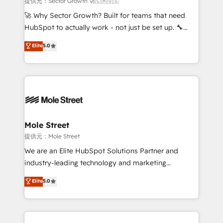
提供元：Sector Growth 🚀🇨🇦🇺🇸
with good people' and have worked with incredible
🚀 Why Sector Growth? Built for teams that need
brands. You can see some of them on our website,
HubSpot to actually work - not just be set up. 🔧
along with plenty of case studies.
HubSpot Experts: Onboarding, migrations,
Elite
5.0
automation, and training built for adoption. ⚡ Highly
Technical Execution: ERP, EMR and Custom
Integrations; complex builds delivered in weeks, not
months. 🤖 AI Consulting & Agents: AI-powered
workflows; automation agents; process optimization
inside HubSpot. 🏆 Industry Experience: 🏥
Healthcare: HIPAA implementations; secure data
Mole Street
workflows 💼 Financial Services: compliant
提供元：Mole Street
workflows; audit-ready reporting ⚖️ Legal: client
We are an Elite HubSpot Solutions Partner and
intake; pipeline and document workflows 🛒 E-
industry-leading technology and marketing
Commerce: Shopify, WooCommerce; lifecycle and
consultancy. Our focus is on enterprise and mid-
Elite
5.0
revenue automation 🏢 Real Estate: deal pipelines;
market B2B companies globally that want a strategic
portfolio and lifecycle management 🏭
approach to execute their goals through creative
Manufacturing: ERP integrations; operational
applications of our solutions; Technical HubSpot
alignment 🛡️ Compliance & Data Considerations:
Consulting, Content Marketing, Growth-Driven