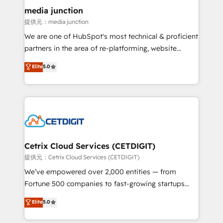
Mexico, USA, and Portugal—we've executed over a
media junction
hundred successful operations. Our approach,
提供元：media junction
rooted in RevOps principles, integrates analysis,
We are one of HubSpot's most technical & proficient
training, planning, and qualification. Leveraging
partners in the area of re-platforming, website
technology, data analytics, CRM optimization, and
design & development. We specialize in multi-hub
Elite
5.0
inbound marketing tactics, we focus on
implementations for mid-market & enterprise
understanding, nurturing, and converting leads.
companies. We are woman-owned, powered by
Partner with us to unlock your business's full
coffee, and we ❤️ dogs. We produce award-winning
potential and achieve sustained growth in today's
work for our clients. 🏆2023 Technical Expertise
competitive market.
Impact Award 🏆2022 Technical Expertise Impact
Award 🏆2022 Platform Migration Excellence Impact
Award 🏆2020 Elite Solutions Partner 🏆2019
Cetrix Cloud Services (CETDIGIT)
Integrations HubSpot Impact Award 🏆2019
提供元：Cetrix Cloud Services (CETDIGIT)
Marketing Enablement HubSpot Impact Award 🏆
We’ve empowered over 2,000 entities — from
2018 Website Design HubSpot Impact Award 🏆2017
Fortune 500 companies to fast-growing startups
Website Design HubSpot Impact Award 🏆2016
and nonprofits — to streamline operations, scale
Elite
5.0
Growth-Driven Design Agency of the Year 🏆2016
revenue, and unlock the full potential of HubSpot.
Sales Enablement HubSpot Impact Award 🏆2015
With deep technical and industry expertise, we fuse