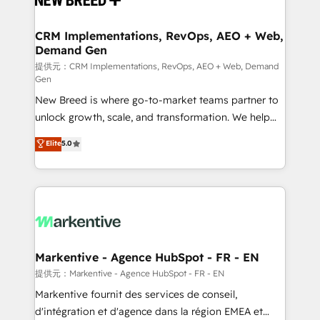
定の代行ではなく、設計の責任」を引き受け、部門横断
technical development team. - 19 HubSpot-certified
の統合・浸透・変革管理を実行します。 ▸ CMS戦略設
trainers to drive platform adoption. 📈 Revenue
CRM Implementations, RevOps, AEO + Web,
計・構築：リード獲得・CVR・SEOを前提にした情報設
Demand Gen
Generation - Full-funnel marketing and high-
計・導線設計・テンプレート設計をContent Hubで一体
performance advertising via Point Success Media. -
提供元：CRM Implementations, RevOps, AEO + Web, Demand
Gen
提供。 ▸ 既存CRM・MAからの移行支援：Salesforce・
Expert deployment of Breeze AI and custom agents
Marketo・Pardot等からの移行、カスタム設計、履歴
New Breed is where go-to-market teams partner to
to automate growth. 🏆 Elite Excellence - 8 platform
データ移行と活用設計まで。 ▸ AEO対応：ChatGPT・
unlock growth, scale, and transformation. We help
accreditations and deep HIPAA-compliance
Perplexity等のAI検索からの流入・引用を前提にコンテ
companies activate HubSpot’s AI-powered
expertise. - A team of 250+ experts dedicated to
Elite
5.0
ンツとサイト構造を最適化。 🏆 なぜ100incを選ぶの
customer platform and operationalize HubSpot’s
your resilient growth.
か？ ✓ HubSpot Eliteパートナー認定 ✓ HubSpotアワ
Loop Marketing framework through expert-led
ード受賞・HUGリーダー ✓ ISO27001:2022 /
services, smart agents, and purpose-built apps,
ISO9001:2015 取得 ✓ 400社以上の導入実績 ✓
tailored to your business. Together, we unlock
HubSpot大百科 出版 CRM・AI活用に関するご相談、現
results, fast. ⚙️CRM & RevOps: Align all Hubs to your
状整理の壁打ちなど、構想段階からお気軽にお問い合わ
buyer journey for clean data, scalability, & reporting.
せください。
🎯Demand Gen & ABM: Drive pipeline with inbound,
Markentive - Agence HubSpot - FR - EN
ABM, AEO, SEO, & paid media. 👩‍💻Web Design:
提供元：Markentive - Agence HubSpot - FR - EN
Build high-performing websites with UX, messaging,
Markentive fournit des services de conseil,
& conversion strategy that drive results. 🤖AI
d'intégration et d'agence dans la région EMEA et