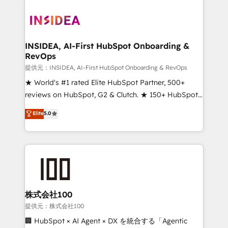
INSIDEA, AI-First HubSpot Onboarding &
RevOps
提供元：INSIDEA, AI-First HubSpot Onboarding & RevOps
★ World's #1 rated Elite HubSpot Partner, 500+
reviews on HubSpot, G2 & Clutch. ★ 150+ HubSpot
Certified Experts & Trainers across the team ★
Elite
5.0
1,500+ implementations across five continents ★ AI-
First, RevOps-led, Onboarding obsessed ★
Company of the Year 2024/25 INSIDEA helps
growing companies turn HubSpot into a revenue
engine. We onboard your team, migrate your data,
and build AI-powered workflows that drive adoption
from week one, in your time zone. What we do ➤
株式会社100
Onboarding: Live in weeks, with workflows built
提供元：株式会社100
around your business, not a template. ➤ Migration:
🏢 HubSpot × AI Agent × DX を統合する「Agentic