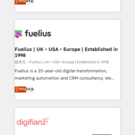
Elite
4.9
implement the platform into complex business
𝗯𝘂𝘀𝗶𝗻𝗲𝘀𝘀' button to get in touch (𝘸𝘦'𝘳𝘦 𝘴𝘶𝘱𝘦𝘳
environments, optimise what you've got and make
𝘳𝘦𝘴𝘱𝘰𝘯𝘴𝘪𝘷𝘦)
sure you can actually use it, build your website in
HubSpot or create an inbound marketing strategy
for you and execute it on HubSpot. We are on the
G-Cloud 14 CCS (Crown Commercial Service)
framework, meaning we've been accredited by
Fuelius | UK • USA • Europe | Established in
1998
HubSpot and vetted by the CCS, which means we
can support public sector companies as well the
提供元：Fuelius | UK • USA • Europe | Established in 1998
other ones listed in our profile. Our services: -
Fuelius is a 25-year-old digital transformation,
HubSpot implementation - HubSpot CMS website
marketing automation and CRM consultancy. We
build We can do lots of things. But everything we do
enable mid-market and enterprise clients to
Elite
5.0
is there for you to: - Grow revenue, and run your
maximise their return from digital and fuel their
business more efficiently - Build stronger
growth. We modernise platforms, streamline
relationships with customers - Make better
operations that are causing inefficiencies, improve
decisions with data - Find a new voice and reach
customer experiences, integrate systems, and
more people - Get the most out of your HubSpot
supercharge revenue operations Key services: • CRM
investment
Implementation • Systems Integration • Digital