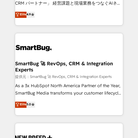
Move from any legacy CRM. Zero downtime, full data
CRM パートナー」 経営課題と現場業務をつなぐAIネイ
integrity. ➤ Implementation: Configure HubSpot to
ティブ・エージェンシーとして、HubSpot Eliteの実装
Elite
4.9
run your revenue process. Sales, marketing, and
力で顧客フロント業務を再設計します。 💡 100inc は何
service wired together. ➤ AI and Integrations: Layer
をする会社か？ HubSpotを共通基盤に、AIエージェン
Breeze AI, custom agents, and APIs to remove
トを組み込んだ顧客フロント業務（マーケティング・営
manual work. ➤ Ongoing Management: Monthly
業・CS）を組織全体で設計・実装する日本のAIネイテ
tune-ups, feature rollouts, adoption coaching. Buying
ィブ・エージェンシーです。事業部・グループ会社・部
HubSpot, switching to it, or reviving a stale portal?
門が分立する組織で、データと業務プロセスのサイロ化
We are built for the work.
を、CRMを軸とした全社共通基盤に再構築します。意
SmartBug 🚀 RevOps, CRM & Integration
Experts
思決定者・PMO・現場担当者に並走します。 1️⃣
HubSpot導入・活用支援 顧客データの一元化から、
提供元：SmartBug 🚀 RevOps, CRM & Integration Experts
GTMの見える化・自動化まで。全Hub統合運用、デー
As a 3x HubSpot North America Partner of the Year,
タ品質設計、グループ横断のCRM統合に対応します。
SmartBug Media transforms your customer lifecycle
2️⃣ AIエージェント組織構築 営業・マーケティング業務
into a revenue engine. Our unified ecosystem
Elite
5.0
の一部をAIが自律実行する組織への移行を設計・実装。
includes specialized divisions Globalia (AI &
Breeze・Claude等をHubSpotと連携させ、役割定義・
Software) and Point Success Media (Paid Media),
運用ルール・成果指標まで含めて設計します。 3️⃣ 全社
making this the official home for all three brands. 🔄
DX × AI推進のPMO伴走支援 複数部門をまたぐDX×AI変
Implementation & Integration - Seamless migrations
革を、構想から実装・定着までPMOとして主導。「設
and system integrations powered by Globalia’s