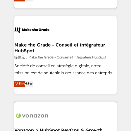
téléphonie, etc.) • Alignement des équipes grâce à un
outil et des données partagées • Amélioration de la
collecte et de l’analyse des données pour des
décisions éclairées • Optimisation de l’efficacité et
de la productivité des équipes Notre équipe de 30
consultants certifiés HubSpot aborde chaque projet
avec un engagement total, alignant processus
Make the Grade - Conseil et intégrateur
HubSpot
métiers et technologie, et guidant vos équipes à
travers le changement, tout en centrant vos objectifs
提供元：Make the Grade - Conseil et intégrateur HubSpot
d’entreprise. Grâce à une méthodologie éprouvée
Société de conseil en stratégie digitale, notre
auprès de plus de 400 clients, nous comprenons
mission est de soutenir la croissance des entreprises
rapidement vos enjeux et intégrons parfaitement
B2B à travers l’acquisition de nouveaux clients,
Elite
4.9
HubSpot dans votre organisation. Pour toute
l'intégration CRM et le développement des revenus
question technique ou besoin de structuration de
auprès de vos comptes existants. En France et à
votre projet HubSpot, contactez notre équipe pour
l'international, nous travaillons avec des ETI
un échange dédié.
ambitieuses, des grands groupes voulant aller au-
delà d’une simple transformation digitale et des
startups florissantes. Nos 3 grandes expertises sont :
➤ L’intégration de CRM et de méthodologie RevOps
Vonazon ⚡ HubSpot RevOps & Growth