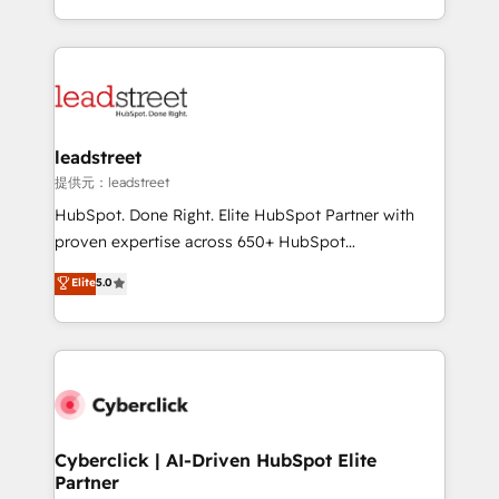
America. From casual user to super fan: make
Canada, we’ve delivered thousands of successful
HubSpot an experience you LOVE!
HubSpot projects for mid-market and enterprise
clients worldwide, with over 10 years experience. We
combine HubSpot, data, and AI to design connected
go-to-market systems that align people, process,
and technology for predictable, scalable revenue
leadstreet
growth. Our expertise spans RevOps, CRM and data
提供元：leadstreet
architecture, AI enablement, and strategic marketing,
HubSpot. Done Right. Elite HubSpot Partner with
delivered through our proprietary FLAIR framework
proven expertise across 650+ HubSpot
for responsible AI adoption. As a HubSpot Elite
implementations. With 12+ years of HubSpot
Elite
5.0
Partner and ISO 27001:2022 certified consultancy,
experience, we help you use the HubSpot platform
we blend strategy, creativity, and technology to help
to its fullest capacity, improve your current HubSpot
organisations scale smarter and grow stronger.
website, or build your new one.
Cyberclick | AI-Driven HubSpot Elite
Partner