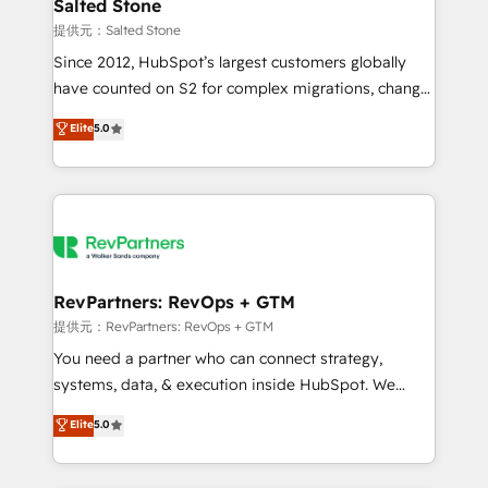
we turn complexity into clarity, human at global
Salted Stone
scale. 🏆 HubSpot’s CEO called us “the partner of the
提供元：Salted Stone
future.” Others agree it is proof of trust built through
Since 2012, HubSpot’s largest customers globally
measurable impact.
have counted on S2 for complex migrations, change
management, systems integration, and creative
Elite
5.0
solutions that deliver measurable impact and
transform brand experiences As one of the few full-
service creative agencies in the HubSpot
ecosystem, we blend strategy, technology, & award-
winning design to build scalable, globally
regionalized HubSpot websites, integrated
marketing campaigns, & RevOps frameworks that
RevPartners: RevOps + GTM
fuel long-term success We connect the entire
提供元：RevPartners: RevOps + GTM
customer lifecycle through seamless integrations,
You need a partner who can connect strategy,
ensure long-term adoption with change-
systems, data, & execution inside HubSpot. We
management programs, and align marketing, sales,
bridge the gap where most agencies fall short by
Elite
5.0
and service to drive sustainable growth With 6 key
combining GTM strategy with technical execution to
HubSpot accreditations and experience across
solve the right problem with the right solution. As the
hundreds of organizations in dozens of industries,