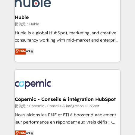
skills, processes, and internal team you need to
CRM Migrations using our in-house "HubScrub" Tool.
attract the right buyers, close deals faster, and grow
without outside dependencies. You’ll learn how to: •
Huble
Set up, audit, and organize your HubSpot portal •
提供元：Huble
Get your sales team fully using HubSpot • Track
Huble is a global HubSpot, marketing, and creative
pipeline and revenue across the entire buyer journey
consultancy working with mid-market and enterprise
• Build an in-house marketing team that drives
businesses. We go beyond implementation, shaping
Elite
4.9
growth • Create content and videos that attract
the strategy, processes, and teams that turn
buyers • Use AI to scale smarter Our coaching-led
HubSpot into a genuine growth engine. Named
approach works best for companies that are done
HubSpot's Global Partner of the Year in 2024,
with outsourcing and ready to build something that
consistently ranked among their top 5 partners
lasts. So if you're ready to become the most trusted
worldwide, and with over 15 years in the ecosystem,
voice in your market, let’s talk.
Huble has built a track record that speaks for itself.
One company, one operating model, delivering
Copernic - Conseils & intégration HubSpot
across offices and consulting teams in the UK, USA,
提供元：Copernic - Conseils & intégration HubSpot
Canada, Germany, France, Belgium, Singapore, and
Nous aidons les PME et ETI à booster durablement
South Africa. Certified compliant with ISO/IEC
leur performance en répondant aux vrais défis : •
27001:2022 and ISO 9001:2015 across all seven
Intégration de HubSpot avec d’autres outils (ERP,
Elite
4.9
international offices and 175+ employees.