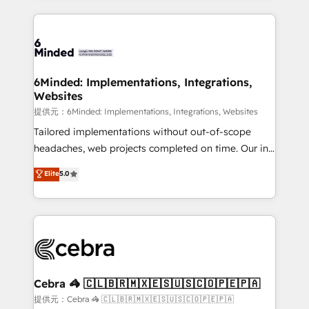
Our Expertise 🔹 Onboarding & Implementation:
Accredited HubSpot Partner, ensuring smooth setup
tailored to your GTM motion. 🔹 Migrations:
Accredited HubSpot Partner, ensuring migration
from other CRMs to HubSpot without data loss or
6Minded: Implementations, Integrations,
Websites
downtime. 🔹 RevOps Strategy: Align teams,
processes, and data to drive revenue efficiency. 🔹
提供元：6Minded: Implementations, Integrations, Websites
Integrations: Connect HubSpot with your tech stack
Tailored implementations without out-of-scope
for better adoption. 🔹 Custom Solutions: Build
headaches, web projects completed on time. Our in-
tailored apps, workflows, and configurations. We are
house team of certified CRM architects, experts,
Elite
5.0
SOC 2 Type II and ISO 27001 certified, reinforcing
developers, designers, and marketers handles all
our commitment to data security and compliance. At
aspects of your HubSpot. ✨ 400+ global clients ✨
OneMetric, we help revenue teams focus on the
100+ seamless migrations from 15+ different CRMs
OneMetric that matters most: revenue.
✨ 100,000+ hours in HubSpot projects, 75+ full Hub
implementations, and 5,000+ pages ✨ CS: Clients
generating 7-digit MRR from inbound campaigns ✨
CS: 245% organic growth & +751% new visitors for a
Cebra 🦓 🇨🇱🇧🇷🇲🇽🇪🇸🇺🇸🇨🇴🇵🇪🇵🇦
full-funnel HubSpot project ✨ CS: 415% conversion
提供元：Cebra 🦓 🇨🇱🇧🇷🇲🇽🇪🇸🇺🇸🇨🇴🇵🇪🇵🇦