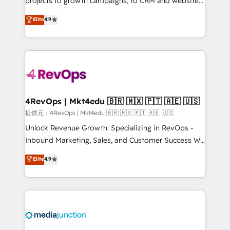
projects to growth campaigns, to CRM and websites.
HubSpot experts backed by over 10+ years of
Hire an agency that's experienced in every inch of
Elite
4.9
HubSpot experience ✔️Flexible pricing models —
HubSpot and willing to work hand-in-hand with your
Hourly-fee (assigned one Dedicated HubSpot
team to simplify the complex and build a better
Admin); Monthly-fee (HubSpot Admin + Project
experience for your team and customers.
Manager); and Fixed Project Cost (as per
requirement). ✔️Helped over 25,000+ customers so
far with our HubSpot solutions. ✔️Bespoke apps &
on-demand bundle services. Connect with us today!
4RevOps | Mkt4edu 🇧🇷 🇲🇽 🇵🇹 🇦🇪 🇺🇸
提供元：4RevOps | Mkt4edu 🇧🇷 🇲🇽 🇵🇹 🇦🇪 🇺🇸
Unlock Revenue Growth: Specializing in RevOps -
Inbound Marketing, Sales, and Customer Success We
specialize in driving revenue growth for companies
Elite
4.9
across industries through tailored marketing, sales,
and customer success strategies, utilizing RevOps
methodologies. As Latin America's largest HubSpot
partner and a global leader in education market, we
offer unparalleled insights. Operating in five
countries—Brazil, UAE (Abu Dhabi/Dubai/Sharjah),