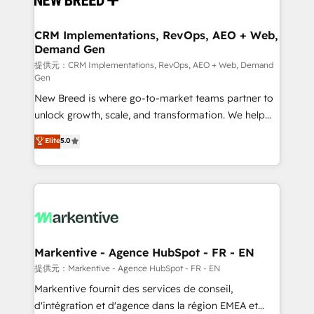
定の代行ではなく、設計の責任」を引き受け、部門横断
technical development team. - 19 HubSpot-certified
の統合・浸透・変革管理を実行します。 ▸ CMS戦略設
trainers to drive platform adoption. 📈 Revenue
CRM Implementations, RevOps, AEO + Web,
計・構築：リード獲得・CVR・SEOを前提にした情報設
Demand Gen
Generation - Full-funnel marketing and high-
計・導線設計・テンプレート設計をContent Hubで一体
performance advertising via Point Success Media. -
提供元：CRM Implementations, RevOps, AEO + Web, Demand
Gen
提供。 ▸ 既存CRM・MAからの移行支援：Salesforce・
Expert deployment of Breeze AI and custom agents
Marketo・Pardot等からの移行、カスタム設計、履歴
New Breed is where go-to-market teams partner to
to automate growth. 🏆 Elite Excellence - 8 platform
データ移行と活用設計まで。 ▸ AEO対応：ChatGPT・
unlock growth, scale, and transformation. We help
accreditations and deep HIPAA-compliance
Perplexity等のAI検索からの流入・引用を前提にコンテ
companies activate HubSpot’s AI-powered
expertise. - A team of 250+ experts dedicated to
Elite
5.0
ンツとサイト構造を最適化。 🏆 なぜ100incを選ぶの
customer platform and operationalize HubSpot’s
your resilient growth.
か？ ✓ HubSpot Eliteパートナー認定 ✓ HubSpotアワ
Loop Marketing framework through expert-led
ード受賞・HUGリーダー ✓ ISO27001:2022 /
services, smart agents, and purpose-built apps,
ISO9001:2015 取得 ✓ 400社以上の導入実績 ✓
tailored to your business. Together, we unlock
HubSpot大百科 出版 CRM・AI活用に関するご相談、現
results, fast. ⚙️CRM & RevOps: Align all Hubs to your
状整理の壁打ちなど、構想段階からお気軽にお問い合わ
buyer journey for clean data, scalability, & reporting.
せください。
🎯Demand Gen & ABM: Drive pipeline with inbound,
Markentive - Agence HubSpot - FR - EN
ABM, AEO, SEO, & paid media. 👩‍💻Web Design:
提供元：Markentive - Agence HubSpot - FR - EN
Build high-performing websites with UX, messaging,
Markentive fournit des services de conseil,
& conversion strategy that drive results. 🤖AI
d'intégration et d'agence dans la région EMEA et