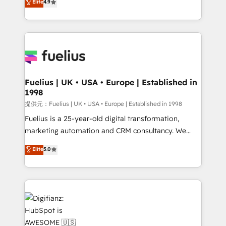
Elite
4.9
implement the platform into complex business
𝗯𝘂𝘀𝗶𝗻𝗲𝘀𝘀' button to get in touch (𝘸𝘦'𝘳𝘦 𝘴𝘶𝘱𝘦𝘳
environments, optimise what you've got and make
𝘳𝘦𝘴𝘱𝘰𝘯𝘴𝘪𝘷𝘦)
sure you can actually use it, build your website in
HubSpot or create an inbound marketing strategy
for you and execute it on HubSpot. We are on the
G-Cloud 14 CCS (Crown Commercial Service)
framework, meaning we've been accredited by
Fuelius | UK • USA • Europe | Established in
1998
HubSpot and vetted by the CCS, which means we
can support public sector companies as well the
提供元：Fuelius | UK • USA • Europe | Established in 1998
other ones listed in our profile. Our services: -
Fuelius is a 25-year-old digital transformation,
HubSpot implementation - HubSpot CMS website
marketing automation and CRM consultancy. We
build We can do lots of things. But everything we do
enable mid-market and enterprise clients to
Elite
5.0
is there for you to: - Grow revenue, and run your
maximise their return from digital and fuel their
business more efficiently - Build stronger
growth. We modernise platforms, streamline
relationships with customers - Make better
operations that are causing inefficiencies, improve
decisions with data - Find a new voice and reach
customer experiences, integrate systems, and
more people - Get the most out of your HubSpot
supercharge revenue operations Key services: • CRM
investment
Implementation • Systems Integration • Digital