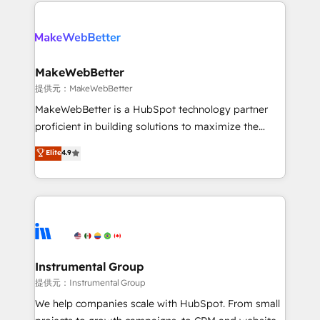
only firm in the world to hold Elite Partner
there’s a good chance one of our globally integrated
Accreditations with both HubSpot and Clay, our
teams has worked with clients just like you Let’s
clients gain a unique advantage in CRM architecture,
explore whether S2 is the partner you’ve been
pipeline generation, data intelligence, and go-to-
looking for...and get your next big initiative moving!
market execution. Why B2B Businesses Choose RP: -
MakeWebBetter
Secure: Soc2 compliant 🛡️ - Pricing: Implementations
提供元：MakeWebBetter
starting at $1,5k 💵 - Speed: Launch in 14 days ⚡ -
MakeWebBetter is a HubSpot technology partner
Global: 75+ RPers across five continents 🌐 - Scale:
proficient in building solutions to maximize the
Largest organically grown & fastest tiering Elite
operational efficiency of HubSpot. The fastest-
Elite
4.9
HubSpot Partner 🪴 - Sales Hub: More
growing tech-enabler & facilitator, MakeWebBetter,
implementations than any other Partner 💻 -
hands you the blend of HubSpot expertise &
Migrations: We convert Salesforce addicts to
eminent solutions & integrations. Trust us to
HubSpot evangelists 🧡 Don't hire a marketing
streamline your HubSpot experience. 🚀HubSpot
agency for an Ops problem. Don't hire a technical
Elite Partners with 10+ years of HubSpot experience
agency for a growth problem. Hire a partner built to
🤝HubSpot Premier Integration partner 🤝Google
solve both.
Premier Partner 2023 🌟5 HubSpot Accreditations 🌟
Instrumental Group
Won HubSpot Theme Challenge 2021 🌟INBOUND’19
提供元：Instrumental Group
HubSpot Rising Star Why us? Harnessing the full
We help companies scale with HubSpot. From small
potential of the powerful HubSpot CRM. ✔️A team of