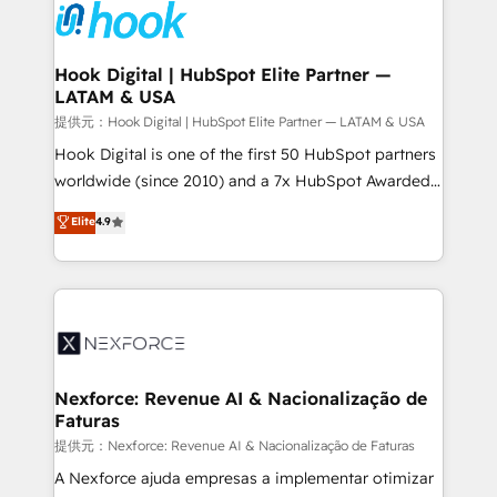
move beyond spreadsheets into unified systems
Onboarding - Data Migration & Integrations -
that drive real business results.
Technical Audit & Optimization Strategic Solutions: -
Revenue Operations - Inbound Marketing -
Hook Digital | HubSpot Elite Partner —
LATAM & USA
Outbound Marketing - HubSpot CMS Website
Design & Development We empower our clients to
提供元：Hook Digital | HubSpot Elite Partner — LATAM & USA
reach their full potential by providing transparent,
Hook Digital is one of the first 50 HubSpot partners
relationship-driven support. With over 300 HubSpot
worldwide (since 2010) and a 7x HubSpot Awarded
certifications and accreditations, we deliver both the
Elite Partner. With 500+ projects across the U.S.,
Elite
4.9
technical know-how and strategic guidance you
Brazil, and LATAM, we combine global expertise with
need to succeed.
regional experience. Today, we are Brazil’s largest
HubSpot Elite Partner—trusted by companies across
the Americas to scale smarter. ⚙️ CRM
Implementation & Migration Onboarding across all
Hubs, plus migrations from Salesforce, Pipedrive, RD
Station, Freshdesk, Intercom, and more. Custom
Nexforce: Revenue AI & Nacionalização de
Faturas
objects, automations, and integrations built for
growth. 🚀 AI-Driven GTM Orchestration Unify
提供元：Nexforce: Revenue AI & Nacionalização de Faturas
HubSpot with LinkedIn, WhatsApp, email, paid
A Nexforce ajuda empresas a implementar otimizar