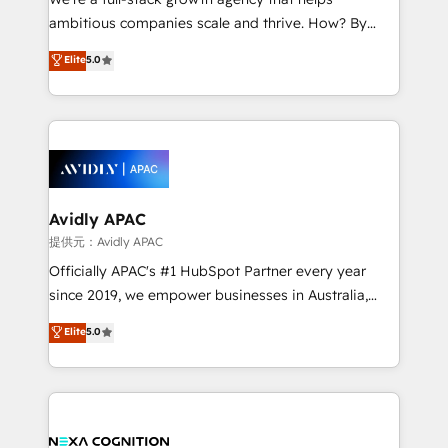
acumen, process (re-)design experience and a
ambitious companies scale and thrive. How? By
massive amount of success stories in this area. We
upgrading and streamlining every single revenue-
Elite
5.0
integrate HubSpot with complex solutions like SAP,
generating aspect of your business. We’re proud
MicroSoft, custom solutions,... Our company also has
HubSpot Elite Solutions Partners and devout CRM
strong experience with HubSpot CRM extension,
nerds who can harness HubSpot’s custom digital
mobile apps for Field Service Management and
tools to improve each touchpoint of your customer
Retail execution, CPQ, customer portals and
experience. Working hand-in-hand with your team,
HubSpot CMS developments. And we're champions
we’ll assemble a RevOps machine that drives more
when it comes to complex data migrations.
traffic, generates better leads and crushes your
Avidly APAC
revenue goals. We've worked with thousands of
提供元：Avidly APAC
HubSpot customers and we'd love to work with you
Officially APAC's #1 HubSpot Partner every year
too! Clients come to us for: Advanced CRM solutions
since 2019, we empower businesses in Australia,
System Integrations both Custom and Native to
New Zealand, and globally to realise their full
Elite
5.0
HubSpot Data System Migrations between systems
potential through enterprise HubSpot CRM
to HubSpot New lead generation strategies Time-
implementation. And we deliver best practice across
saving automations Fresh growth campaigns Robust
the whole HubSpot platform, covering marketing,
help desk Unified revenue operations Dynamic
sales, service, CMS and integrations. We work with
website development Award-winning creative
all businesses, from start-up to Enterprise, and have