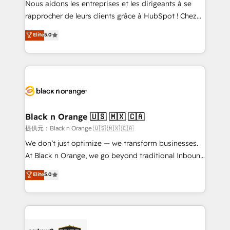
Nous aidons les entreprises et les dirigeants à se
business services. We prepare a customized
rapprocher de leurs clients grâce à HubSpot ! Chez
business case that demonstrates the value and
DIGITALISIM, nous avons l'intime conviction que la
Elite
5.0
impact of your digital transformation, including a
réussite des entreprises passe par l’innovation web,
detailed financial rationale with a focus on ROI and
le marketing digital, et la relation client ! C'est
TCO. As a trusted extension of your team, we
pourquoi, nos experts sont à la fois capables de
believe in the power of partnership. Together, we
gérer votre projet de création de site internet, votre
embark on a transformational journey that sets your
référencement, votre stratégie digitale et le pilotage
business up for long-term success. Unlock your
et l'intégration d'HubSpot ! Les grandes phases d'un
business. If not now, when?
projet HubSpot avec DIGITALISIM : 🧽 Nettoyage,
Black n Orange 🇺🇸 🇲🇽 🇨🇦
migration et intégration des bases de données. 🚀
提供元：Black n Orange 🇺🇸 🇲🇽 🇨🇦
Développement des interfaces avec vos logiciels
We don’t just optimize — we transform businesses.
métiers ⚙️ Configuration de la plateforme HubSpot
At Black n Orange, we go beyond traditional Inbound
📈 Configuration de rapports et tableaux de bord 🤝
Marketing with our exclusive methodologies:
Elite
5.0
Book Process & Guidelines utilisateurs 🎓
BOOMS and BOOST. Together, they form a powerful
Formations des utilisateurs
combination that has driven success for over 800
businesses worldwide. As Elite HubSpot Partners, we
specialize in crafting high-performance growth
strategies that integrate data-driven marketing,