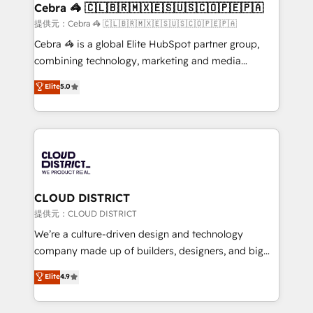
CS: 245% organic growth & +751% new visitors for a
Cebra 🦓 🇨🇱🇧🇷🇲🇽🇪🇸🇺🇸🇨🇴🇵🇪🇵🇦
full-funnel HubSpot project ✨ CS: 415% conversion
提供元：Cebra 🦓 🇨🇱🇧🇷🇲🇽🇪🇸🇺🇸🇨🇴🇵🇪🇵🇦
boost with a new HubSpot site Recognized leaders:
Cebra 🦓 is a global Elite HubSpot partner group,
🏆 HubSpot Platform Migration Impact Award 🏆
combining technology, marketing and media
Clutch HubSpot Global Leader 🏆 Finalist: HubSpot
expertise across Latin America and Southern
Elite
5.0
Inbound Campaign of the Year 🏆 Gold AVA Digital
Europe, with teams across 7 countries. Born in Chile,
Award for Best Website 🌟 Accreditations: CRM
we combine local insight with international reach to
Implementation, HubSpot Content Experience, CRM
help businesses grow through technology, creativity,
Data Migration & Custom Integration
AI and strategy. For over 12 years, we’ve delivered
500+ HubSpot implementations, building end-to-
end solutions that integrate CRM, AI automation,
inbound and loop marketing, content, and digital
CLOUD DISTRICT
creativity. Our multicultural team works in Spanish,
提供元：CLOUD DISTRICT
Portuguese, and English to design scalable strategies
We’re a culture-driven design and technology
that drive measurable growth. 🌎 Highlights: • 10+
company made up of builders, designers, and big
years as a HubSpot partner. • 2023 Impact Awards:
thinkers. We blend strategy, design, and
Elite
4.9
Platform Migration Excellence. • Top 3 Partner of the
development—always fueled by curiosity—to turn
Year LATAM 2022, 2023, 2024, 2025. • Partner of the
ideas, opportunities, and challenges into meaningful
Year 2024. • Organizer of Aliados.ai (AI, marketing &