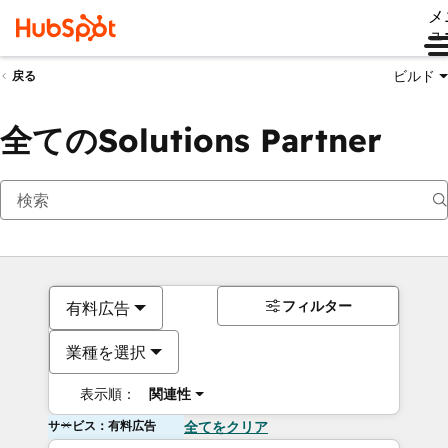
メ
ュ
ビルド
戻る
全てのSolutions Partner
フィルター
有料広告
業種を選択
表示順：
関連性
サービス：有料広告
全てをクリア