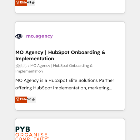
Elite
4.9
to your needs and sales objectives. With 125+
migrate, replatform, and scale smarter. We specialize
certifications, we are part of the most certified
in high-impact CRM and CMS migrations and
Canadian agencies, and we both hold Onboarding
onboarding from platforms like Salesforce, NetSuite,
Accreditations. Based in Canada (coast to coast), our
Zoho, Pardot, Marketo, Microsoft Dynamics, Wix,
services are offered in both English & French.
WordPress and legacy CRMs, turning fragmented
systems into unified, growth-ready HubSpot
architectures that accelerate revenue operations and
MO Agency | HubSpot Onboarding &
Implementation
performance. - Multi-object CRM migration, cleanup,
and implementation. - Pre-built and custom
提供元：MO Agency | HubSpot Onboarding &
Implementation
integrations across your full tech stack. - Custom
MO Agency is a HubSpot Elite Solutions Partner
object setup, CMS builds, and full-funnel automation.
offering HubSpot implementation, marketing
- Dashboards, lifecycle campaigns, and lead
automation, CRM and RevOps consulting, B2B SEO,
nurturing sequences. - Cross-hub setup across
Elite
5.0
paid media, content marketing, AEO and GEO (AI
Marketing, Sales, Operations, and Service Hubs. -
search optimisation), and HubSpot Content Hub and
Ongoing optimization, managed support, and
WordPress development. We work with enterprise
scalable retainers. Let’s make HubSpot your most
and growth-led companies across technology,
powerful growth engine. Built to convert, scale, and
professional services, financial services and
drive results.