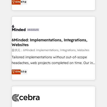
Elite
4.9
150+ HubSpot-certified experts, we deliver scalable
English, Spanish, Portuguese & Italian 👉 Grow
solutions to complex GTM and RevOps challenges.
smarter with AI and HubSpot.
Our Expertise 🔹 Onboarding & Implementation:
Accredited HubSpot Partner, ensuring smooth setup
tailored to your GTM motion. 🔹 Migrations:
Accredited HubSpot Partner, ensuring migration
from other CRMs to HubSpot without data loss or
6Minded: Implementations, Integrations,
Websites
downtime. 🔹 RevOps Strategy: Align teams,
processes, and data to drive revenue efficiency. 🔹
提供元：6Minded: Implementations, Integrations, Websites
Integrations: Connect HubSpot with your tech stack
Tailored implementations without out-of-scope
for better adoption. 🔹 Custom Solutions: Build
headaches, web projects completed on time. Our in-
tailored apps, workflows, and configurations. We are
house team of certified CRM architects, experts,
Elite
5.0
SOC 2 Type II and ISO 27001 certified, reinforcing
developers, designers, and marketers handles all
our commitment to data security and compliance. At
aspects of your HubSpot. ✨ 400+ global clients ✨
OneMetric, we help revenue teams focus on the
100+ seamless migrations from 15+ different CRMs
OneMetric that matters most: revenue.
✨ 100,000+ hours in HubSpot projects, 75+ full Hub
implementations, and 5,000+ pages ✨ CS: Clients
generating 7-digit MRR from inbound campaigns ✨