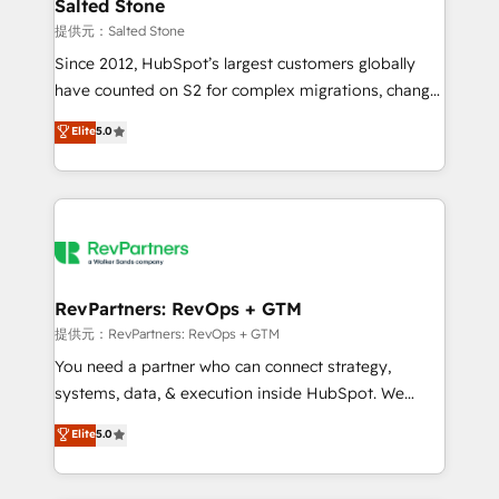
we turn complexity into clarity, human at global
Salted Stone
scale. 🏆 HubSpot’s CEO called us “the partner of the
提供元：Salted Stone
future.” Others agree it is proof of trust built through
Since 2012, HubSpot’s largest customers globally
measurable impact.
have counted on S2 for complex migrations, change
management, systems integration, and creative
Elite
5.0
solutions that deliver measurable impact and
transform brand experiences As one of the few full-
service creative agencies in the HubSpot
ecosystem, we blend strategy, technology, & award-
winning design to build scalable, globally
regionalized HubSpot websites, integrated
marketing campaigns, & RevOps frameworks that
RevPartners: RevOps + GTM
fuel long-term success We connect the entire
提供元：RevPartners: RevOps + GTM
customer lifecycle through seamless integrations,
You need a partner who can connect strategy,
ensure long-term adoption with change-
systems, data, & execution inside HubSpot. We
management programs, and align marketing, sales,
bridge the gap where most agencies fall short by
Elite
5.0
and service to drive sustainable growth With 6 key
combining GTM strategy with technical execution to
HubSpot accreditations and experience across
solve the right problem with the right solution. As the
hundreds of organizations in dozens of industries,