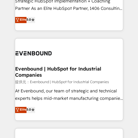
Strategic HubSpot Implementation + Coaching
Competence Centers: Smart Manufacturing,
Partner As an Elite HubSpot Partner, 1406 Consulting
Customer First, Enabling Technologies & Security.
helps mid-market revenue teams transform how
Elite
5.0
The synergies generated by these integrations,
they sell, market, and serve. We don't just build your
together with the combination of talents, skills,
HubSpot—we teach your team to own it, then stay
solutions and services, have allowed the group to
to help you keep winning. What We Do ⚙️ CRM
build an unrivaled offering portfolio on the market
Implementations across Marketing, Sales, Service,
to accompany companies on their digital
Data & Content 📈 Sales & Marketing Alignment +
transformation journey.
Revenue Team Enablement 🤖 Breeze AI & Custom
Agent Creation 🔄 Custom Integrations & Data
Evenbound | HubSpot for Industrial
Companies
Migration Why 1406 We become part of your team.
Your team learns while we build. We fix what others
提供元：Evenbound | HubSpot for Industrial Companies
broke. Built for mid-market reality—practical
At Evenbound, our team of strategic and technical
solutions that work with your actual headcount and
experts helps mid-market manufacturing companies
constraints. By the Numbers 🏆 Top 1% of all
achieve real growth. We specialize in delivering
Elite
5.0
HubSpot partners 🔄 Top 5% globally in client
tailored solutions that drive results by leveraging
retention 📅 8+ years of consistent results since 2017
HubSpot’s platform and data to fuel success.
Who We Serve Revenue teams, marketing leaders,
Technical Solutions: - HubSpot Technical Consulting -
and sales ops at mid-market companies ready to
HubSpot CRM Implementation - HubSpot