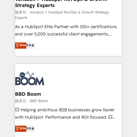
Strategy Experts
pour aligner les équipes marketing, commerciales et
support client (data migration, synchronisation API,
提供元：Vonazon ⚡ HubSpot RevOps & Growth Strategy
Experts
audit et maintenance) ➤ La création de sites internet
As a HubSpot Elite Partner with 150+ certifications
de conversion qui transforment les visiteurs en
and over 5,000 successful client engagements,
opportunités d'affaires ➤ La mise en place de
Vonazon turns marketing complexity into
stratégies d'acquisition marketing (SEO, SEA,
Elite
5.0
measurable, scalable growth. From onboarding to
inbound, automatisation marketing, ABM, IA,
enterprise-grade campaigns, our in-house team
emailing) Informations clés : - 10 ans d'expérience -
builds scalable strategies that drive long-term
100+ intégrations CRM HubSpot réussies - 40
revenue. ⚙️ HubSpot Integration & Optimization •
experts conseil - 150 certifications HubSpot
Seamless CRM, CMS, and automation setup •
cumulées
Complex platform migrations and data cleanups •
Custom APIs and third-party integrations 📈 End-to-
BBD Boom
End Revenue Acceleration • Lifecycle marketing and
提供元：BBD Boom
pipeline growth programs • Sales enablement tools
💥 Helping ambitious B2B businesses grow faster
and CRM optimization • Retention strategies with
with HubSpot. Performance and ROI focused. 💥
customer journey mapping 🏅 Elite-Level HubSpot
BBD Boom is the HubSpot partner that can help you
Elite
5.0
Execution • 750+ onboardings and 2,000+
to HubSpot Better. We work with your teams to
implementations • Deep expertise across marketing,