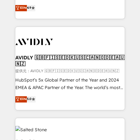
Strategy: Activate Breeze Agents, configure HubSpot
North America. Avec plus de 115 experts en
Elite
4.9
AI, & maximize AEO with tailored AI services. 🧩
marketing automation, Growth, Revops, CRM et
Integrations: Extend HubSpot with custom
webdesign. Markentive is both a consulting firm, a
integrations, hosting, & maintenance.
digital agency and an integrator. With over 115
experts in marketing automation, growth, revops,
CRM and webdesign (We focus on EMEA - USA
customers).
AVIDLY 🇬🇧🇫🇮🇸🇪🇩🇰🇺🇸🇨🇦🇳🇴🇩🇪🇦🇺
🇳🇿
提供元：AVIDLY 🇬🇧🇫🇮🇸🇪🇩🇰🇺🇸🇨🇦🇳🇴🇩🇪🇦🇺🇳🇿
HubSpot’s 5x Global Partner of the Year and 2024
EMEA & APAC Partner of the Year. The world’s most
experienced and fully accredited HubSpot Solutions
Elite
5.0
Partner. 🚀 With 2,750+ HubSpot projects delivered
and 370+ specialists across EMEA, APAC and NAM,
we de-risk complex CRM programmes and
accelerate ROI across every HubSpot Hub. 🧭 From
multi-region migrations to AI-powered automation,