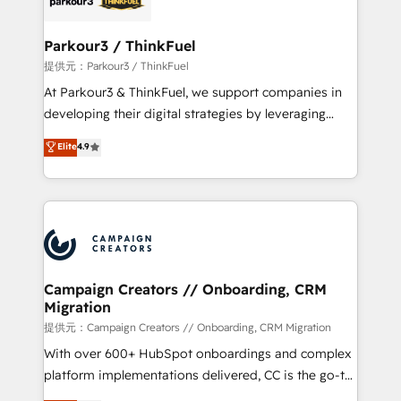
automation, and revenue intelligence to help
companies scale faster and smarter. 🔹 BOOMS:
Parkour3 / ThinkFuel
Demand generation for all your buyers With BOOMS,
提供元：Parkour3 / ThinkFuel
you invest in 100% of your buyers, accelerating your
At Parkour3 & ThinkFuel, we support companies in
growth and positioning yourself as an undisputed
developing their digital strategies by leveraging
leader. 🔹 BOOST: Optimize your digital
technologies and automating their marketing and
Elite
4.9
transformation process A methodology designed to
sales processes to generate growth. Our offer spans
implement HubSpot effectively and optimize your
from Strategy to Operations. We specialize in CRM
digital processes. 🔹 Trusted by Industry Leaders
onboarding and implementation, web design, sales
With an average rating of 4.9/5 and a proven track
& marketing automation, and digital marketing. With
record of business transformation, our growth-first
extensive experience working with tech companies
approach has helped brands dominate their
and manufacturers since 2002, we are committed to
markets.
empowering our clients and developing their
Campaign Creators // Onboarding, CRM
Migration
autonomy. Get to grips with HubSpot through
guided implementation and seamless integration of
提供元：Campaign Creators // Onboarding, CRM Migration
the CRM platform into your digital ecosystem. Would
With over 600+ HubSpot onboardings and complex
you like support in deploying your inbound
platform implementations delivered, CC is the go-to
marketing strategy? We'll provide support tailored
Elite Solutions Partner for businesses ready to