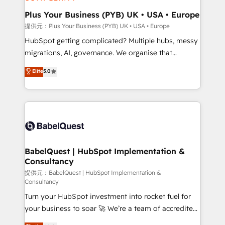
industrial sectors. Offices in Johannesburg, Cape
Town, Dubai & London. 500+ HubSpot CRM
Plus Your Business (PYB) UK • USA • Europe
implementations delivered. AI visibility coverage
提供元：Plus Your Business (PYB) UK • USA • Europe
across ChatGPT, Claude, Perplexity, Gemini and
HubSpot getting complicated? Multiple hubs, messy
Google AI Overviews. HubSpot Impact Award -
migrations, AI, governance. We organise that
Customer First HubSpot Impact Award - Integrations
complexity, so your team can put HubSpot to work...
Elite
5.0
Innovation HubSpot Impact Award - Platform
Welcome to our Profile! We help with: • CRM
Migration Excellence HubSpot Impact Award -
implementation, reports, workflows, and team
Platform Excellence 40+ full-time HubSpot
training • CRM migration from Salesforce, Pipedrive,
professionals. 100s of certifications and
Dynamics and others • Technical projects including
accreditations with HubSpot.
custom API integrations with ERP (and other
systems) • AI governance for HubSpot-centred
operations A little about us: • Boutique 'Elite' team of
BabelQuest | HubSpot Implementation &
Consultancy
12 • 150+ clients across Sales Hub, Marketing Hub,
Service Hub, Data Hub and CMS • ISO/IEC
提供元：BabelQuest | HubSpot Implementation &
Consultancy
27001:2022, ISO 9001:2015, and ISO 42001:2023
Turn your HubSpot investment into rocket fuel for
certified - the AI management standard • GuardHub:
your business to soar 🚀 We’re a team of accredited
our AI governance framework, built on ISO 42001
HubSpot experts ready to help you. We can
Ready for the next step? Click the 👈 '𝗖𝗼𝗻𝘁𝗮𝗰𝘁