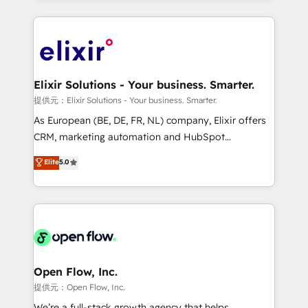
Manufacturing: ERP integrations; operational
applications of our solutions; Technical HubSpot
alignment 🛡️ Compliance & Data Considerations:
Consulting, Content Marketing, Growth-Driven
HIPAA-aware; CASL-compliant; GDPR-ready
Design, Migrations + Integrations. Mole Street’s
implementations where required 💡 Why 500+
mission is empowering others to realize their
Clients Choose Us: Elite Partner; technical, fast, and
greatness, which is achieved through creating
Elixir Solutions - Your business. Smarter.
built to scale.
absolute clarity, derived from a well-defined
提供元：Elixir Solutions - Your business. Smarter.
strategy, executed well, and reported on with clear
As European (BE, DE, FR, NL) company, Elixir offers
results. The culture is driven by core values; Joy, Grit,
CRM, marketing automation and HubSpot
Accountability, Curiosity, Authenticity, Growth
integration products and services to mid-market
Elite
5.0
Mindedness, and Clarity. We are driven to win for the
and enterprise customers. We ensure that your sales,
collective good of the company and its clientele, and
service and marketing department operates in the
dedicated to breaking the mold from the agency of
most effective way, while at the same time
the past into the consultancy of the future. Great
leveraging your commercial data for a fully
things are happening.
integrated buyers journey. Elixir is located in
Brussels, Munich "München", Cologne "Köln", Paris
and Amsterdam. Elixir is a first mover and leader
Open Flow, Inc.
when it comes to HubSpot sales and service
提供元：Open Flow, Inc.
implementations, highly renowned for our business
We’re a full-stack growth agency that helps