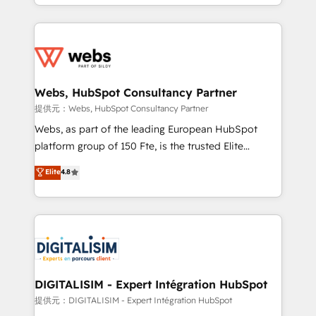
solve all your HubSpot challenges and improve user
sales, and service hubs • Built-in flexibility for
adoption, sales process and marketing results.
startups to global brands
Services 📚 Onboarding your team to HubSpot for
the first time 🔧 Designing and optimising your
HubSpot set-up for better results 🌐 Website design
and build using HubSpot 🔌 Integrating HubSpot
Webs, HubSpot Consultancy Partner
with other systems 🎓 Training your teams to be
提供元：Webs, HubSpot Consultancy Partner
HubSpot pros 📊 Lead generation services using
Webs, as part of the leading European HubSpot
HubSpot Why us? - SIX HubSpot Accreditations -
platform group of 150 Fte, is the trusted Elite
awarded by HubSpot after a rigorous process for
HubSpot CRM Partner offering you a roadmap on
Elite
4.8
CRM, Solutions Architecture, Onboarding , Data
maximizing EBITDA and achieving Commercial
Migration, Custom Integration & Platform
Excellence. With our targeted processes, we
Enablement -Onboarded over 500 businesses to
strengthen your digital transformation and minimize
HubSpot -Top 1% of partners worldwide -In-house
costs. As HubSpot's Advanced Accredited CRM
team of 25+ experts Contact us today to help you
Implementation partner, we provide expertise to
get more from your investment in HubSpot.
drive your business forward. Since 2015 we are fully
www.bbdboom.com
dedicated to HubSpot and with an experienced
DIGITALISIM - Expert Intégration HubSpot
team (50+), we work with reputable companies in
提供元：DIGITALISIM - Expert Intégration HubSpot
B2B sectors such as manufacturing, SaaS and