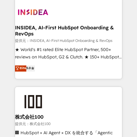
INSIDEA, AI-First HubSpot Onboarding &
RevOps
提供元：INSIDEA, AI-First HubSpot Onboarding & RevOps
★ World's #1 rated Elite HubSpot Partner, 500+
reviews on HubSpot, G2 & Clutch. ★ 150+ HubSpot
Certified Experts & Trainers across the team ★
Elite
5.0
1,500+ implementations across five continents ★ AI-
First, RevOps-led, Onboarding obsessed ★
Company of the Year 2024/25 INSIDEA helps
growing companies turn HubSpot into a revenue
engine. We onboard your team, migrate your data,
and build AI-powered workflows that drive adoption
from week one, in your time zone. What we do ➤
株式会社100
Onboarding: Live in weeks, with workflows built
提供元：株式会社100
around your business, not a template. ➤ Migration:
🏢 HubSpot × AI Agent × DX を統合する「Agentic