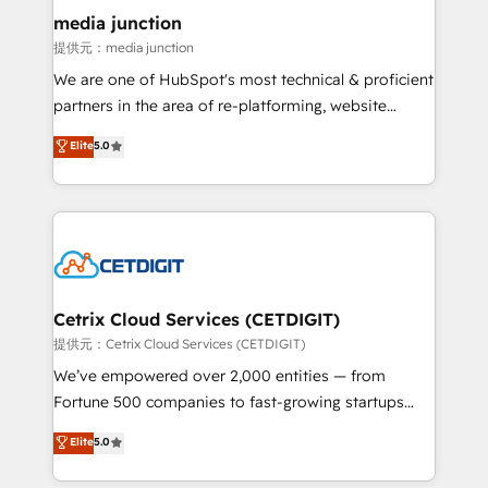
Mexico, USA, and Portugal—we've executed over a
media junction
hundred successful operations. Our approach,
提供元：media junction
rooted in RevOps principles, integrates analysis,
We are one of HubSpot's most technical & proficient
training, planning, and qualification. Leveraging
partners in the area of re-platforming, website
technology, data analytics, CRM optimization, and
design & development. We specialize in multi-hub
Elite
5.0
inbound marketing tactics, we focus on
implementations for mid-market & enterprise
understanding, nurturing, and converting leads.
companies. We are woman-owned, powered by
Partner with us to unlock your business's full
coffee, and we ❤️ dogs. We produce award-winning
potential and achieve sustained growth in today's
work for our clients. 🏆2023 Technical Expertise
competitive market.
Impact Award 🏆2022 Technical Expertise Impact
Award 🏆2022 Platform Migration Excellence Impact
Award 🏆2020 Elite Solutions Partner 🏆2019
Cetrix Cloud Services (CETDIGIT)
Integrations HubSpot Impact Award 🏆2019
提供元：Cetrix Cloud Services (CETDIGIT)
Marketing Enablement HubSpot Impact Award 🏆
We’ve empowered over 2,000 entities — from
2018 Website Design HubSpot Impact Award 🏆2017
Fortune 500 companies to fast-growing startups
Website Design HubSpot Impact Award 🏆2016
and nonprofits — to streamline operations, scale
Elite
5.0
Growth-Driven Design Agency of the Year 🏆2016
revenue, and unlock the full potential of HubSpot.
Sales Enablement HubSpot Impact Award 🏆2015
With deep technical and industry expertise, we fuse