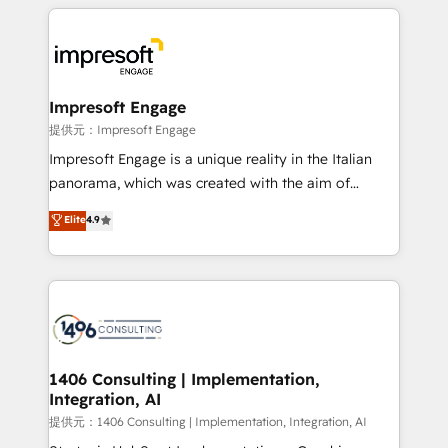
experiences. To us, technology is more than just
tech global congress). 👉 Ready to scale your
code; it’s about creating things that are useful, cool,
business with HubSpot? Let Cebra’s experts help
and—most importantly—simple. That’s why we lean
you grow faster, smarter, and with impact.
into bold ideas and shape them into thoughtful
products and strategies that actually make a
Impresoft Engage
difference.
提供元：Impresoft Engage
Impresoft Engage is a unique reality in the Italian
panorama, which was created with the aim of
putting Customer Experience at the center by
Elite
4.9
creating digital environments capable of integrating
people, processes and data. We offer the best
digital solutions on the market, ranging from CRM
processes and technologies to digital strategy, from
marketing automation to online and offline sales
processes through Customer Service Management,
allowing companies to optimize processes and meet
1406 Consulting | Implementation,
Integration, AI
the needs of the customer. We are part of Impresoft
Group, a group of specialized and complementary
提供元：1406 Consulting | Implementation, Integration, AI
companies that divide their offer into 4