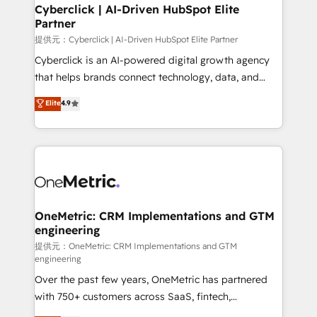
Cyberclick | AI-Driven HubSpot Elite
Partner
提供元：Cyberclick | AI-Driven HubSpot Elite Partner
Cyberclick is an AI-powered digital growth agency
that helps brands connect technology, data, and
creativity to achieve measurable results. Founded in
Elite
4.9
Barcelona and operating across Spain, LATAM, and
the UK, we support global companies in building
smarter marketing, sales, and customer success
strategies. As the only HubSpot Elite Partner in
Iberia (Spain & Portugal), we combine human insight
with intelligent automation to drive sustainable
growth. Our multidisciplinary team designs solutions
OneMetric: CRM Implementations and GTM
engineering
that simplify complexity, boost performance, and
turn innovation into real impact. 🌍 Highlights •
提供元：OneMetric: CRM Implementations and GTM
engineering
HubSpot Partner since 2012 • 2022 EMEA Impact
Over the past few years, OneMetric has partnered
Award: Best Integration • 150+ successful HubSpot
with 750+ customers across SaaS, fintech,
projects • Clients in 30+ industries • Proprietary
healthcare, real estate, and other industries. With
technology for integrations • Multilingual team: