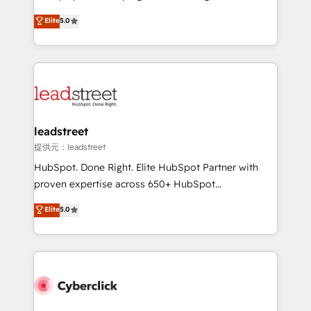
most out of their HubSpot experience operating in
grow with clarity, confidence, and intelligence.
Elite
5.0
the United States, EU, UAE, Mexico and Latin
Operating across the UK, Netherlands, Ireland, and
America. From casual user to super fan: make
Canada, we’ve delivered thousands of successful
HubSpot an experience you LOVE!
HubSpot projects for mid-market and enterprise
clients worldwide, with over 10 years experience. We
combine HubSpot, data, and AI to design connected
go-to-market systems that align people, process,
and technology for predictable, scalable revenue
leadstreet
growth. Our expertise spans RevOps, CRM and data
提供元：leadstreet
architecture, AI enablement, and strategic marketing,
HubSpot. Done Right. Elite HubSpot Partner with
delivered through our proprietary FLAIR framework
proven expertise across 650+ HubSpot
for responsible AI adoption. As a HubSpot Elite
implementations. With 12+ years of HubSpot
Elite
5.0
Partner and ISO 27001:2022 certified consultancy,
experience, we help you use the HubSpot platform
we blend strategy, creativity, and technology to help
to its fullest capacity, improve your current HubSpot
organisations scale smarter and grow stronger.
website, or build your new one.