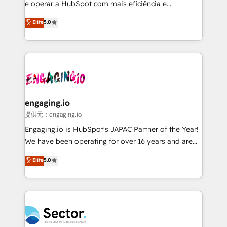
media, and AI voice to drive pipeline. 🤖 AI Custom
e operar a HubSpot com mais eficiência e
Agent Development Deploy AI agents for
previsibilidade de receita. Combinamos Revenue
Elite
5.0
prospecting, follow-ups, service triage, and
Operations (RevOps) e Inteligência Artificial para
knowledge retrieval—built in HubSpot. ⚡ Fast-Track
estruturar processos integrar sistemas organizar
& Growth-Track Services Fast-Track: Rapid HubSpot
dados e automatizar operações. O objetivo é
onboarding in weeks Growth-Track: Unlock
transformar a HubSpot em um verdadeiro sistema
advanced optimization & adoption 📍 São Paulo, BR
operacional de receita conectando equipes
• Des Moines, IA • New York, NY
tecnologia e dados em uma operação integrada.
Também somos distribuidores oficiais da HubSpot
engaging.io
e de mais de 150 softwares globais permitindo
提供元：engaging.io
contratar e pagar a HubSpot em reais com nota
Engaging.io is HubSpot's JAPAC Partner of the Year!
fiscal no Brasil e gerar economia de até 50% na
We have been operating for over 16 years and are
contratação de softwares internacionais.
one of HubSpot's most experienced and technically
Elite
5.0
Oferecemos ainda agentes de IA especializados em
capable Agency Partners globally. We specialise in
HubSpot que automatizam tarefas executam rotinas
complex CRM migrations, implementations,
no CRM e mantêm os dados organizados, como um
integrations, custom CMS portal development,
especialista operando a plataforma 24/7. Hoje 300+
design & UX for mid to large to multi national
empresas em 13 países utilizam a Nexforce. Somos
businesses. Our teams are based in North America
a maior parceira da HubSpot na América Latina e
and APAC. We are HubSpot's top-ranked Advanced