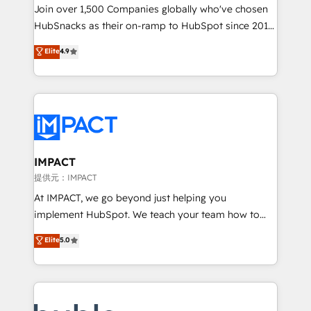
people, exciting ideas and can-do mentality, we
Join over 1,500 Companies globally who've chosen
ensure revenue growth on a daily basis. So tell us
HubSnacks as their on-ramp to HubSpot since 2014
your challenge; our passionate and growth driven
Simple pay-as-you-go plans that accelerate value...
Elite
4.9
team of 100+ experts is ready for you! Driving digital
1️⃣ Set Up | Onboarding New or Check-fixing existing
growth | www.brightdigital.com
HubSpot portals 2️⃣ Scale Up | 100% HubSpot Task
Execution... Global 24/7 ... All Experts 3️⃣ Integrate |
your entire Tech Stack with Custom Integrations
Slash months from your API Integration project... ⬅️
Click "Contact Business" ⬅️ to access 150+ Kickstart
Integration templates that put HubSpot in the center
IMPACT
of your tech stack, syncing... 🛍️ Shopify or
提供元：IMPACT
WooCommerce 💲 Stripe or Paypal 💰 Sage or
At IMPACT, we go beyond just helping you
Netsuite 🤖 Google or Microsoft ✍️ DocuSign or
implement HubSpot. We teach your team how to
PandaDoc 🌐 Avalara or Quaderno HubSnacks holds
master it. As the creators of the Endless Customers
Elite
5.0
the rare Advanced "Custom Integrations"
System™ (the next evolution of They Ask, You
Accreditation, securely sync data across... 🔄 any
Answer), we’re the only HubSpot partner built
apps, in any direction. Stuck on your old CRM..?
entirely around coaching and training. That means
Migrate | seamlessly off your old CRM onto a clean
we don’t do the work for you; we help you build the
new HubSpot portal with Advanced Website and