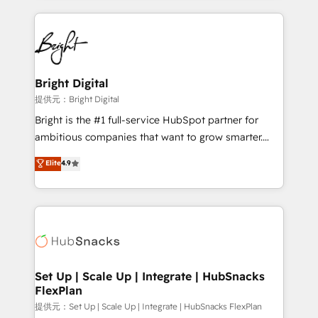
Growth-Driven Design Agency of the Year 🏆2015
automation, integration, and AI innovation to deliver
Became the 5th Agency to reach Diamond 🏆2014
lasting impact. We specialize in: • Turnkey and end-
HubSpot COS Performance Award 🏆2014 HubSpot
to-end HubSpot implementations • Onboarding for
COS Design Award 🏆2013 HubSpot Marketplace
Sales, Service, Marketing & Content Hubs • AI voice
Provider of the Year 🏆2011 Became a HubSpot
and chat agents, predictive automation, and smart
Bright Digital
Partner 📆Founded in 1997
workflows • Salesforce + HubSpot integration •
提供元：Bright Digital
RevOps and AI-driven sales enablement • Website
Bright is the #1 full-service HubSpot partner for
design and CMS development • ERP integration: SAP,
ambitious companies that want to grow smarter.
NetSuite, Microsoft Dynamics, … • Data cleansing
From HubSpot onboarding, to training, from
Elite
4.9
and CRM migration from any platform •
developing a new website to lead generation and
Client/member portals built on HubSpot • Custom
digital marketing; we do it all (and with great
and complex integrations: SAM.gov, GovWin,
results)! In short, our services include: - HubSpot
QuickBooks, PandaDoc, ClickUp, Shopify, Mapsly,
consultancy: onboarding, training, data migration -
WooCommerce, BuilderTrend, and more Experience
HubSpot development: websites, custom modules,
the difference — reach out to see how AI + HubSpot
integrations - Marketing & sales solutions: digital
can transform your business.
marketing, advertising, campaigns, content and
Set Up | Scale Up | Integrate | HubSnacks
FlexPlan
design We connect people, data and technology to
improve customer experiences. With our bright
提供元：Set Up | Scale Up | Integrate | HubSnacks FlexPlan