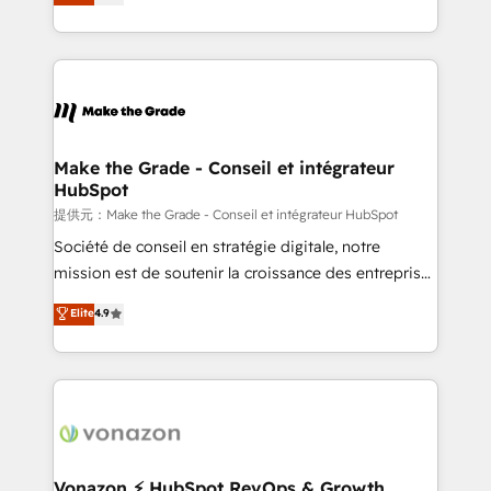
téléphonie, etc.) • Alignement des équipes grâce à un
outil et des données partagées • Amélioration de la
collecte et de l’analyse des données pour des
décisions éclairées • Optimisation de l’efficacité et
de la productivité des équipes Notre équipe de 30
consultants certifiés HubSpot aborde chaque projet
avec un engagement total, alignant processus
Make the Grade - Conseil et intégrateur
HubSpot
métiers et technologie, et guidant vos équipes à
travers le changement, tout en centrant vos objectifs
提供元：Make the Grade - Conseil et intégrateur HubSpot
d’entreprise. Grâce à une méthodologie éprouvée
Société de conseil en stratégie digitale, notre
auprès de plus de 400 clients, nous comprenons
mission est de soutenir la croissance des entreprises
rapidement vos enjeux et intégrons parfaitement
B2B à travers l’acquisition de nouveaux clients,
Elite
4.9
HubSpot dans votre organisation. Pour toute
l'intégration CRM et le développement des revenus
question technique ou besoin de structuration de
auprès de vos comptes existants. En France et à
votre projet HubSpot, contactez notre équipe pour
l'international, nous travaillons avec des ETI
un échange dédié.
ambitieuses, des grands groupes voulant aller au-
delà d’une simple transformation digitale et des
startups florissantes. Nos 3 grandes expertises sont :
➤ L’intégration de CRM et de méthodologie RevOps
Vonazon ⚡ HubSpot RevOps & Growth