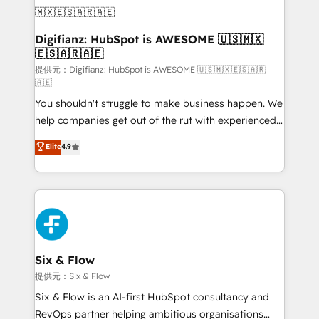
Transformation / Web Development • RevOps &
Sales Consulting • Marketing Automation What
makes us different? 🚀 Top 0.5% of global HubSpot
Digifianz: HubSpot is AWESOME 🇺🇸🇲🇽
🇪🇸🇦🇷🇦🇪
agencies ⚙️ The strongest technical ability and
integration capabilities 💼 Consultative, long-term
提供元：Digifianz: HubSpot is AWESOME 🇺🇸🇲🇽🇪🇸🇦🇷
🇦🇪
partners who will embed ourselves into your
You shouldn't struggle to make business happen. We
business, processes and systems 🏢 We specialise in
help companies get out of the rut with experienced,
working with mid-market and enterprise
process-oriented teams implementing HubSpot
organisations, global organisations and those with
Elite
4.9
Marketing, Sales, Service, CMS and Operations Hub,
complex use cases 🏆 CRM Implementation,
so selling and actually engaging with your customers
Platform Enablement, Custom Integration and
feels easy and pain-free. We are a top ranked
Onboarding Accredited 🔐 ISO27001 & ISO9001
HubSpot Elite Partner, winner of Rookie of the Year
Certified
and Customer First Awards, 4.9/5 rating in HubSpot
Reviews and 4.9/5 rating in Clutch Reviews. Digifianz
helps the following industries: logistics & 3PL, home
Six & Flow
improvement & construction, branding and
提供元：Six & Flow
commercialization, real estate, health, education,
Six & Flow is an AI-first HubSpot consultancy and
SaaS, Software Dev & IT and consulting, make the
RevOps partner helping ambitious organisations