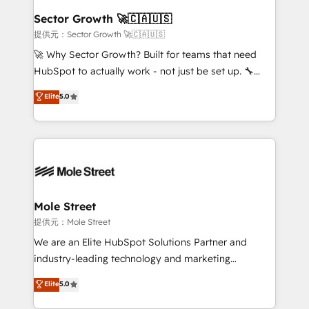
líder no ranking global de sucesso do cliente da
Implementation Certified Partner and we contribute
Sector Growth 🚀🇨🇦🇺🇸
HubSpot.
to their advisory council. We strive to do 'good work
提供元：Sector Growth 🚀🇨🇦🇺🇸
with good people' and have worked with incredible
🚀 Why Sector Growth? Built for teams that need
brands. You can see some of them on our website,
HubSpot to actually work - not just be set up. 🔧
along with plenty of case studies.
HubSpot Experts: Onboarding, migrations,
Elite
5.0
automation, and training built for adoption. ⚡ Highly
Technical Execution: ERP, EMR and Custom
Integrations; complex builds delivered in weeks, not
months. 🤖 AI Consulting & Agents: AI-powered
workflows; automation agents; process optimization
inside HubSpot. 🏆 Industry Experience: 🏥
Healthcare: HIPAA implementations; secure data
Mole Street
workflows 💼 Financial Services: compliant
提供元：Mole Street
workflows; audit-ready reporting ⚖️ Legal: client
We are an Elite HubSpot Solutions Partner and
intake; pipeline and document workflows 🛒 E-
industry-leading technology and marketing
Commerce: Shopify, WooCommerce; lifecycle and
consultancy. Our focus is on enterprise and mid-
Elite
5.0
revenue automation 🏢 Real Estate: deal pipelines;
market B2B companies globally that want a strategic
portfolio and lifecycle management 🏭
approach to execute their goals through creative