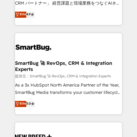
Move from any legacy CRM. Zero downtime, full data
CRM パートナー」 経営課題と現場業務をつなぐAIネイ
integrity. ➤ Implementation: Configure HubSpot to
ティブ・エージェンシーとして、HubSpot Eliteの実装
Elite
4.9
run your revenue process. Sales, marketing, and
力で顧客フロント業務を再設計します。 💡 100inc は何
service wired together. ➤ AI and Integrations: Layer
をする会社か？ HubSpotを共通基盤に、AIエージェン
Breeze AI, custom agents, and APIs to remove
トを組み込んだ顧客フロント業務（マーケティング・営
manual work. ➤ Ongoing Management: Monthly
業・CS）を組織全体で設計・実装する日本のAIネイテ
tune-ups, feature rollouts, adoption coaching. Buying
ィブ・エージェンシーです。事業部・グループ会社・部
HubSpot, switching to it, or reviving a stale portal?
門が分立する組織で、データと業務プロセスのサイロ化
We are built for the work.
を、CRMを軸とした全社共通基盤に再構築します。意
SmartBug 🚀 RevOps, CRM & Integration
Experts
思決定者・PMO・現場担当者に並走します。 1️⃣
HubSpot導入・活用支援 顧客データの一元化から、
提供元：SmartBug 🚀 RevOps, CRM & Integration Experts
GTMの見える化・自動化まで。全Hub統合運用、デー
As a 3x HubSpot North America Partner of the Year,
タ品質設計、グループ横断のCRM統合に対応します。
SmartBug Media transforms your customer lifecycle
2️⃣ AIエージェント組織構築 営業・マーケティング業務
into a revenue engine. Our unified ecosystem
Elite
5.0
の一部をAIが自律実行する組織への移行を設計・実装。
includes specialized divisions Globalia (AI &
Breeze・Claude等をHubSpotと連携させ、役割定義・
Software) and Point Success Media (Paid Media),
運用ルール・成果指標まで含めて設計します。 3️⃣ 全社
making this the official home for all three brands. 🔄
DX × AI推進のPMO伴走支援 複数部門をまたぐDX×AI変
Implementation & Integration - Seamless migrations
革を、構想から実装・定着までPMOとして主導。「設
and system integrations powered by Globalia’s