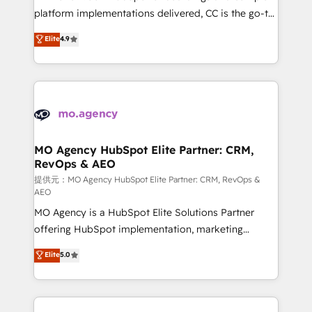
you like support in deploying your inbound
platform implementations delivered, CC is the go-to
marketing strategy? We'll provide support tailored
Elite Solutions Partner for businesses ready to
Elite
4.9
to your needs and sales objectives. With 125+
migrate, replatform, and scale smarter. We specialize
certifications, we are part of the most certified
in high-impact CRM and CMS migrations and
Canadian agencies, and we both hold Onboarding
onboarding from platforms like Salesforce, NetSuite,
Accreditations. Based in Canada (coast to coast), our
Zoho, Pardot, Marketo, Microsoft Dynamics, Wix,
services are offered in both English & French.
WordPress and legacy CRMs, turning fragmented
systems into unified, growth-ready HubSpot
architectures that accelerate revenue operations and
MO Agency HubSpot Elite Partner: CRM,
RevOps & AEO
performance. - Multi-object CRM migration, cleanup,
and implementation. - Pre-built and custom
提供元：MO Agency HubSpot Elite Partner: CRM, RevOps &
AEO
integrations across your full tech stack. - Custom
MO Agency is a HubSpot Elite Solutions Partner
object setup, CMS builds, and full-funnel automation.
offering HubSpot implementation, marketing
- Dashboards, lifecycle campaigns, and lead
automation, CRM and RevOps consulting, data
nurturing sequences. - Cross-hub setup across
Elite
5.0
architecture, sales enablement, lifecycle automation,
Marketing, Sales, Operations, and Service Hubs. -
lead scoring and revenue reporting. HubSpot,
Ongoing optimization, managed support, and
Salesforce and integrated enterprise stacks. Digital
scalable retainers. Let’s make HubSpot your most