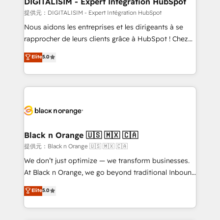
DIGITALISIM - Expert Intégration HubSpot
team (50+), we work with reputable companies in
提供元：DIGITALISIM - Expert Intégration HubSpot
B2B sectors such as manufacturing, SaaS and
Nous aidons les entreprises et les dirigeants à se
business services. We prepare a customized
rapprocher de leurs clients grâce à HubSpot ! Chez
business case that demonstrates the value and
DIGITALISIM, nous avons l'intime conviction que la
Elite
5.0
impact of your digital transformation, including a
réussite des entreprises passe par l’innovation web,
detailed financial rationale with a focus on ROI and
le marketing digital, et la relation client ! C'est
TCO. As a trusted extension of your team, we
pourquoi, nos experts sont à la fois capables de
believe in the power of partnership. Together, we
gérer votre projet de création de site internet, votre
embark on a transformational journey that sets your
référencement, votre stratégie digitale et le pilotage
business up for long-term success. Unlock your
et l'intégration d'HubSpot ! Les grandes phases d'un
business. If not now, when?
projet HubSpot avec DIGITALISIM : 🧽 Nettoyage,
Black n Orange 🇺🇸 🇲🇽 🇨🇦
migration et intégration des bases de données. 🚀
提供元：Black n Orange 🇺🇸 🇲🇽 🇨🇦
Développement des interfaces avec vos logiciels
We don’t just optimize — we transform businesses.
métiers ⚙️ Configuration de la plateforme HubSpot
At Black n Orange, we go beyond traditional Inbound
📈 Configuration de rapports et tableaux de bord 🤝
Marketing with our exclusive methodologies:
Elite
5.0
Book Process & Guidelines utilisateurs 🎓
BOOMS and BOOST. Together, they form a powerful
Formations des utilisateurs
combination that has driven success for over 800
businesses worldwide. As Elite HubSpot Partners, we