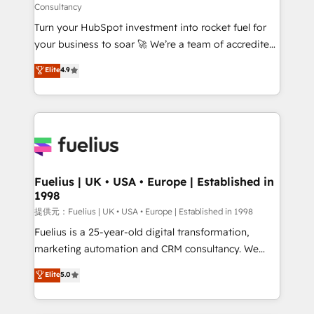
Consultancy
27001:2022, ISO 9001:2015, and ISO 42001:2023
Turn your HubSpot investment into rocket fuel for
certified - the AI management standard • GuardHub:
your business to soar 🚀 We’re a team of accredited
our AI governance framework, built on ISO 42001
HubSpot experts ready to help you. We can
Ready for the next step? Click the 👈 '𝗖𝗼𝗻𝘁𝗮𝗰𝘁
Elite
4.9
implement the platform into complex business
𝗯𝘂𝘀𝗶𝗻𝗲𝘀𝘀' button to get in touch (𝘸𝘦'𝘳𝘦 𝘴𝘶𝘱𝘦𝘳
environments, optimise what you've got and make
𝘳𝘦𝘴𝘱𝘰𝘯𝘴𝘪𝘷𝘦)
sure you can actually use it, build your website in
HubSpot or create an inbound marketing strategy
for you and execute it on HubSpot. We are on the
G-Cloud 14 CCS (Crown Commercial Service)
framework, meaning we've been accredited by
Fuelius | UK • USA • Europe | Established in
1998
HubSpot and vetted by the CCS, which means we
can support public sector companies as well the
提供元：Fuelius | UK • USA • Europe | Established in 1998
other ones listed in our profile. Our services: -
Fuelius is a 25-year-old digital transformation,
HubSpot implementation - HubSpot CMS website
marketing automation and CRM consultancy. We
build We can do lots of things. But everything we do
enable mid-market and enterprise clients to
Elite
5.0
is there for you to: - Grow revenue, and run your
maximise their return from digital and fuel their
business more efficiently - Build stronger
growth. We modernise platforms, streamline
relationships with customers - Make better