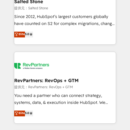
we turn complexity into clarity, human at global
Salted Stone
scale. 🏆 HubSpot’s CEO called us “the partner of the
提供元：Salted Stone
future.” Others agree it is proof of trust built through
Since 2012, HubSpot’s largest customers globally
measurable impact.
have counted on S2 for complex migrations, change
management, systems integration, and creative
Elite
5.0
solutions that deliver measurable impact and
transform brand experiences As one of the few full-
service creative agencies in the HubSpot
ecosystem, we blend strategy, technology, & award-
winning design to build scalable, globally
regionalized HubSpot websites, integrated
marketing campaigns, & RevOps frameworks that
RevPartners: RevOps + GTM
fuel long-term success We connect the entire
提供元：RevPartners: RevOps + GTM
customer lifecycle through seamless integrations,
You need a partner who can connect strategy,
ensure long-term adoption with change-
systems, data, & execution inside HubSpot. We
management programs, and align marketing, sales,
bridge the gap where most agencies fall short by
Elite
5.0
and service to drive sustainable growth With 6 key
combining GTM strategy with technical execution to
HubSpot accreditations and experience across
solve the right problem with the right solution. As the
hundreds of organizations in dozens of industries,