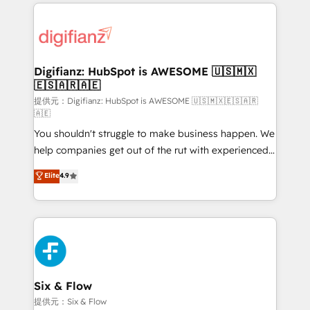
operations that are causing inefficiencies, improve
decisions with data - Find a new voice and reach
customer experiences, integrate systems, and
more people - Get the most out of your HubSpot
supercharge revenue operations Key services: • CRM
investment
Implementation • Systems Integration • Digital
Transformation / Web Development • RevOps &
Digifianz: HubSpot is AWESOME 🇺🇸🇲🇽
🇪🇸🇦🇷🇦🇪
Sales Consulting • Marketing Automation What
makes us different? 🚀 Top 0.5% of global HubSpot
提供元：Digifianz: HubSpot is AWESOME 🇺🇸🇲🇽🇪🇸🇦🇷
🇦🇪
agencies ⚙️ The strongest technical ability and
You shouldn't struggle to make business happen. We
integration capabilities 💼 Consultative, long-term
help companies get out of the rut with experienced,
partners who will embed ourselves into your
process-oriented teams implementing HubSpot
business, processes and systems 🏢 We specialise in
Elite
4.9
Marketing, Sales, Service, CMS and Operations Hub,
working with mid-market and enterprise
so selling and actually engaging with your customers
organisations, global organisations and those with
feels easy and pain-free. We are a top ranked
complex use cases 🏆 CRM Implementation,
HubSpot Elite Partner, winner of Rookie of the Year
Platform Enablement, Custom Integration and
and Customer First Awards, 4.9/5 rating in HubSpot
Onboarding Accredited 🔐 ISO27001 & ISO9001
Reviews and 4.9/5 rating in Clutch Reviews. Digifianz
Certified
helps the following industries: logistics & 3PL, home
Six & Flow
improvement & construction, branding and
提供元：Six & Flow