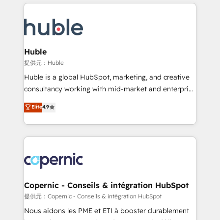
entirely around coaching and training. That means
Migrate | seamlessly off your old CRM onto a clean
we don’t do the work for you; we help you build the
new HubSpot portal with Advanced Website and
skills, processes, and internal team you need to
CRM Migrations using our in-house "HubScrub" Tool.
attract the right buyers, close deals faster, and grow
without outside dependencies. You’ll learn how to: •
Huble
Set up, audit, and organize your HubSpot portal •
提供元：Huble
Get your sales team fully using HubSpot • Track
Huble is a global HubSpot, marketing, and creative
pipeline and revenue across the entire buyer journey
consultancy working with mid-market and enterprise
• Build an in-house marketing team that drives
businesses. We go beyond implementation, shaping
Elite
4.9
growth • Create content and videos that attract
the strategy, processes, and teams that turn
buyers • Use AI to scale smarter Our coaching-led
HubSpot into a genuine growth engine. Named
approach works best for companies that are done
HubSpot's Global Partner of the Year in 2024,
with outsourcing and ready to build something that
consistently ranked among their top 5 partners
lasts. So if you're ready to become the most trusted
worldwide, and with over 15 years in the ecosystem,
voice in your market, let’s talk.
Huble has built a track record that speaks for itself.
One company, one operating model, delivering
Copernic - Conseils & intégration HubSpot
across offices and consulting teams in the UK, USA,
提供元：Copernic - Conseils & intégration HubSpot
Canada, Germany, France, Belgium, Singapore, and
Nous aidons les PME et ETI à booster durablement
South Africa. Certified compliant with ISO/IEC