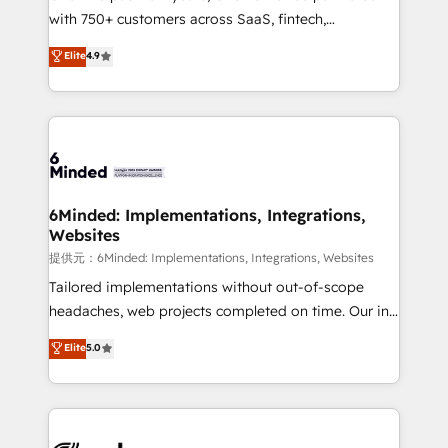
with 750+ customers across SaaS, fintech,
projects • Clients in 30+ industries • Proprietary
healthcare, real estate, and other industries. With
technology for integrations • Multilingual team:
Elite
4.9
150+ HubSpot-certified experts, we deliver scalable
English, Spanish, Portuguese & Italian 👉 Grow
solutions to complex GTM and RevOps challenges.
smarter with AI and HubSpot.
Our Expertise 🔹 Onboarding & Implementation:
Accredited HubSpot Partner, ensuring smooth setup
tailored to your GTM motion. 🔹 Migrations:
Accredited HubSpot Partner, ensuring migration
from other CRMs to HubSpot without data loss or
6Minded: Implementations, Integrations,
Websites
downtime. 🔹 RevOps Strategy: Align teams,
processes, and data to drive revenue efficiency. 🔹
提供元：6Minded: Implementations, Integrations, Websites
Integrations: Connect HubSpot with your tech stack
Tailored implementations without out-of-scope
for better adoption. 🔹 Custom Solutions: Build
headaches, web projects completed on time. Our in-
tailored apps, workflows, and configurations. We are
house team of certified CRM architects, experts,
Elite
5.0
SOC 2 Type II and ISO 27001 certified, reinforcing
developers, designers, and marketers handles all
our commitment to data security and compliance. At
aspects of your HubSpot. ✨ 400+ global clients ✨
OneMetric, we help revenue teams focus on the
100+ seamless migrations from 15+ different CRMs
OneMetric that matters most: revenue.
✨ 100,000+ hours in HubSpot projects, 75+ full Hub