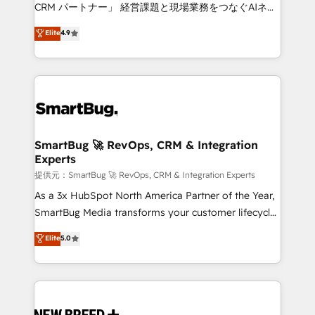
Move from any legacy CRM. Zero downtime, full data
CRM パートナー」 経営課題と現場業務をつなぐAIネイ
integrity. ➤ Implementation: Configure HubSpot to
ティブ・エージェンシーとして、HubSpot Eliteの実装
Elite
4.9
run your revenue process. Sales, marketing, and
力で顧客フロント業務を再設計します。 💡 100inc は何
service wired together. ➤ AI and Integrations: Layer
をする会社か？ HubSpotを共通基盤に、AIエージェン
Breeze AI, custom agents, and APIs to remove
トを組み込んだ顧客フロント業務（マーケティング・営
manual work. ➤ Ongoing Management: Monthly
業・CS）を組織全体で設計・実装する日本のAIネイテ
tune-ups, feature rollouts, adoption coaching. Buying
ィブ・エージェンシーです。事業部・グループ会社・部
HubSpot, switching to it, or reviving a stale portal?
門が分立する組織で、データと業務プロセスのサイロ化
We are built for the work.
を、CRMを軸とした全社共通基盤に再構築します。意
SmartBug 🚀 RevOps, CRM & Integration
Experts
思決定者・PMO・現場担当者に並走します。 1️⃣
HubSpot導入・活用支援 顧客データの一元化から、
提供元：SmartBug 🚀 RevOps, CRM & Integration Experts
GTMの見える化・自動化まで。全Hub統合運用、デー
As a 3x HubSpot North America Partner of the Year,
タ品質設計、グループ横断のCRM統合に対応します。
SmartBug Media transforms your customer lifecycle
2️⃣ AIエージェント組織構築 営業・マーケティング業務
into a revenue engine. Our unified ecosystem
Elite
5.0
の一部をAIが自律実行する組織への移行を設計・実装。
includes specialized divisions Globalia (AI &
Breeze・Claude等をHubSpotと連携させ、役割定義・
Software) and Point Success Media (Paid Media),
運用ルール・成果指標まで含めて設計します。 3️⃣ 全社
making this the official home for all three brands. 🔄
DX × AI推進のPMO伴走支援 複数部門をまたぐDX×AI変
Implementation & Integration - Seamless migrations
革を、構想から実装・定着までPMOとして主導。「設
and system integrations powered by Globalia’s