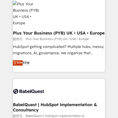
Marketing, Answer Engine Optimisation, and
powerful growth engine. Built to convert, scale, and
Generative Engine Optimisation (AI Search),
drive results.
HubSpot Content Hub, WordPress development,
B2B SEO, paid media, and content. We work with
enterprise and growth-led companies across
technology, professional services, financial services
Plus Your Business (PYB) UK • USA • Europe
and industrial sectors. Offices in Johannesburg, Cape
提供元：Plus Your Business (PYB) UK • USA • Europe
Town and London. 500+ HubSpot CRM
HubSpot getting complicated? Multiple hubs, messy
implementations delivered. AI visibility coverage
migrations, AI, governance. We organise that
across ChatGPT, Claude, Perplexity, Gemini and
complexity, so your team can put HubSpot to work...
Elite
5.0
Google AI Overviews. HubSpot Impact Award -
Welcome to our Profile! We help with: • CRM
Customer First HubSpot Impact Award - Integrations
implementation, reports, workflows, and team
Innovation HubSpot Impact Award - Platform
training • CRM migration from Salesforce, Pipedrive,
Migration Excellence HubSpot Impact Award -
Dynamics and others • Technical projects including
Platform Excellence 35+ full-time HubSpot
custom API integrations with ERP (and other
professionals.
systems) • AI governance for HubSpot-centred
operations A little about us: • Boutique 'Elite' team of
BabelQuest | HubSpot Implementation &
Consultancy
12 • 150+ clients across Sales Hub, Marketing Hub,
Service Hub, Data Hub and CMS • ISO/IEC
提供元：BabelQuest | HubSpot Implementation &