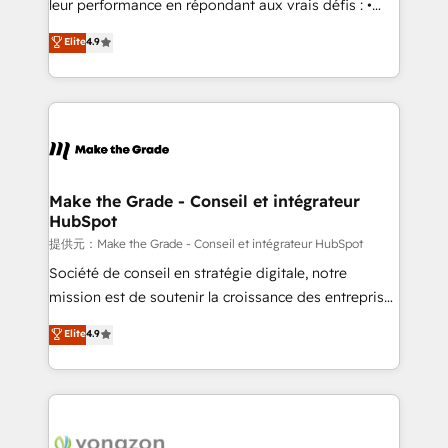
leur performance en répondant aux vrais défis : •
27001:2022 and ISO 9001:2015 across all seven
Intégration de HubSpot avec d’autres outils (ERP,
Elite
4.9
international offices and 175+ employees.
téléphonie, etc.) • Alignement des équipes grâce à un
outil et des données partagées • Amélioration de la
collecte et de l’analyse des données pour des
décisions éclairées • Optimisation de l’efficacité et
de la productivité des équipes Notre équipe de 30
consultants certifiés HubSpot aborde chaque projet
avec un engagement total, alignant processus
Make the Grade - Conseil et intégrateur
HubSpot
métiers et technologie, et guidant vos équipes à
travers le changement, tout en centrant vos objectifs
提供元：Make the Grade - Conseil et intégrateur HubSpot
d’entreprise. Grâce à une méthodologie éprouvée
Société de conseil en stratégie digitale, notre
auprès de plus de 400 clients, nous comprenons
mission est de soutenir la croissance des entreprises
rapidement vos enjeux et intégrons parfaitement
B2B à travers l’acquisition de nouveaux clients,
Elite
4.9
HubSpot dans votre organisation. Pour toute
l'intégration CRM et le développement des revenus
question technique ou besoin de structuration de
auprès de vos comptes existants. En France et à
votre projet HubSpot, contactez notre équipe pour
l'international, nous travaillons avec des ETI
un échange dédié.
ambitieuses, des grands groupes voulant aller au-
delà d’une simple transformation digitale et des