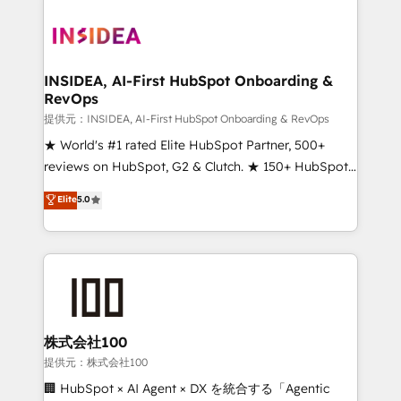
INSIDEA, AI-First HubSpot Onboarding &
RevOps
提供元：INSIDEA, AI-First HubSpot Onboarding & RevOps
★ World's #1 rated Elite HubSpot Partner, 500+
reviews on HubSpot, G2 & Clutch. ★ 150+ HubSpot
Certified Experts & Trainers across the team ★
Elite
5.0
1,500+ implementations across five continents ★ AI-
First, RevOps-led, Onboarding obsessed ★
Company of the Year 2024/25 INSIDEA helps
growing companies turn HubSpot into a revenue
engine. We onboard your team, migrate your data,
and build AI-powered workflows that drive adoption
from week one, in your time zone. What we do ➤
株式会社100
Onboarding: Live in weeks, with workflows built
提供元：株式会社100
around your business, not a template. ➤ Migration:
🏢 HubSpot × AI Agent × DX を統合する「Agentic