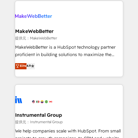
only firm in the world to hold Elite Partner
there’s a good chance one of our globally integrated
Accreditations with both HubSpot and Clay, our
teams has worked with clients just like you Let’s
clients gain a unique advantage in CRM architecture,
explore whether S2 is the partner you’ve been
pipeline generation, data intelligence, and go-to-
looking for...and get your next big initiative moving!
market execution. Why B2B Businesses Choose RP: -
MakeWebBetter
Secure: Soc2 compliant 🛡️ - Pricing: Implementations
提供元：MakeWebBetter
starting at $1,5k 💵 - Speed: Launch in 14 days ⚡ -
MakeWebBetter is a HubSpot technology partner
Global: 75+ RPers across five continents 🌐 - Scale:
proficient in building solutions to maximize the
Largest organically grown & fastest tiering Elite
operational efficiency of HubSpot. The fastest-
Elite
4.9
HubSpot Partner 🪴 - Sales Hub: More
growing tech-enabler & facilitator, MakeWebBetter,
implementations than any other Partner 💻 -
hands you the blend of HubSpot expertise &
Migrations: We convert Salesforce addicts to
eminent solutions & integrations. Trust us to
HubSpot evangelists 🧡 Don't hire a marketing
streamline your HubSpot experience. 🚀HubSpot
agency for an Ops problem. Don't hire a technical
Elite Partners with 10+ years of HubSpot experience
agency for a growth problem. Hire a partner built to
🤝HubSpot Premier Integration partner 🤝Google
solve both.
Premier Partner 2023 🌟5 HubSpot Accreditations 🌟
Instrumental Group
Won HubSpot Theme Challenge 2021 🌟INBOUND’19
提供元：Instrumental Group
HubSpot Rising Star Why us? Harnessing the full
We help companies scale with HubSpot. From small
potential of the powerful HubSpot CRM. ✔️A team of