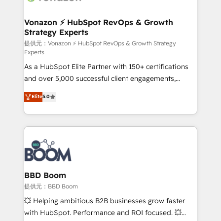
startups florissantes. Nos 3 grandes expertises sont :
➤ L’intégration de CRM et de méthodologie RevOps
Vonazon ⚡ HubSpot RevOps & Growth
Strategy Experts
pour aligner les équipes marketing, commerciales et
support client (data migration, synchronisation API,
提供元：Vonazon ⚡ HubSpot RevOps & Growth Strategy
Experts
audit et maintenance) ➤ La création de sites internet
As a HubSpot Elite Partner with 150+ certifications
de conversion qui transforment les visiteurs en
and over 5,000 successful client engagements,
opportunités d'affaires ➤ La mise en place de
Vonazon turns marketing complexity into
stratégies d'acquisition marketing (SEO, SEA,
Elite
5.0
measurable, scalable growth. From onboarding to
inbound, automatisation marketing, ABM, IA,
enterprise-grade campaigns, our in-house team
emailing) Informations clés : - 10 ans d'expérience -
builds scalable strategies that drive long-term
100+ intégrations CRM HubSpot réussies - 40
revenue. ⚙️ HubSpot Integration & Optimization •
experts conseil - 150 certifications HubSpot
Seamless CRM, CMS, and automation setup •
cumulées
Complex platform migrations and data cleanups •
Custom APIs and third-party integrations 📈 End-to-
BBD Boom
End Revenue Acceleration • Lifecycle marketing and
提供元：BBD Boom
pipeline growth programs • Sales enablement tools
💥 Helping ambitious B2B businesses grow faster
and CRM optimization • Retention strategies with
with HubSpot. Performance and ROI focused. 💥
customer journey mapping 🏅 Elite-Level HubSpot