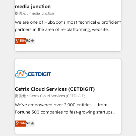
Mexico, USA, and Portugal—we've executed over a
media junction
hundred successful operations. Our approach,
提供元：media junction
rooted in RevOps principles, integrates analysis,
We are one of HubSpot's most technical & proficient
training, planning, and qualification. Leveraging
partners in the area of re-platforming, website
technology, data analytics, CRM optimization, and
design & development. We specialize in multi-hub
Elite
5.0
inbound marketing tactics, we focus on
implementations for mid-market & enterprise
understanding, nurturing, and converting leads.
companies. We are woman-owned, powered by
Partner with us to unlock your business's full
coffee, and we ❤️ dogs. We produce award-winning
potential and achieve sustained growth in today's
work for our clients. 🏆2023 Technical Expertise
competitive market.
Impact Award 🏆2022 Technical Expertise Impact
Award 🏆2022 Platform Migration Excellence Impact
Award 🏆2020 Elite Solutions Partner 🏆2019
Cetrix Cloud Services (CETDIGIT)
Integrations HubSpot Impact Award 🏆2019
提供元：Cetrix Cloud Services (CETDIGIT)
Marketing Enablement HubSpot Impact Award 🏆
We’ve empowered over 2,000 entities — from
2018 Website Design HubSpot Impact Award 🏆2017
Fortune 500 companies to fast-growing startups
Website Design HubSpot Impact Award 🏆2016
and nonprofits — to streamline operations, scale
Elite
5.0
Growth-Driven Design Agency of the Year 🏆2016
revenue, and unlock the full potential of HubSpot.
Sales Enablement HubSpot Impact Award 🏆2015
With deep technical and industry expertise, we fuse