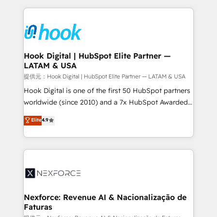
Who We Serve Revenue teams, marketing leaders,
Technical Solutions: - HubSpot Technical Consulting -
and sales ops at mid-market companies ready to
HubSpot CRM Implementation - HubSpot
move beyond spreadsheets into unified systems
Onboarding - Data Migration & Integrations -
that drive real business results.
Technical Audit & Optimization Strategic Solutions: -
Revenue Operations - Inbound Marketing -
Hook Digital | HubSpot Elite Partner —
LATAM & USA
Outbound Marketing - HubSpot CMS Website
Design & Development We empower our clients to
提供元：Hook Digital | HubSpot Elite Partner — LATAM & USA
reach their full potential by providing transparent,
Hook Digital is one of the first 50 HubSpot partners
relationship-driven support. With over 300 HubSpot
worldwide (since 2010) and a 7x HubSpot Awarded
certifications and accreditations, we deliver both the
Elite Partner. With 500+ projects across the U.S.,
Elite
4.9
technical know-how and strategic guidance you
Brazil, and LATAM, we combine global expertise with
need to succeed.
regional experience. Today, we are Brazil’s largest
HubSpot Elite Partner—trusted by companies across
the Americas to scale smarter. ⚙️ CRM
Implementation & Migration Onboarding across all
Hubs, plus migrations from Salesforce, Pipedrive, RD
Station, Freshdesk, Intercom, and more. Custom
Nexforce: Revenue AI & Nacionalização de
Faturas
objects, automations, and integrations built for