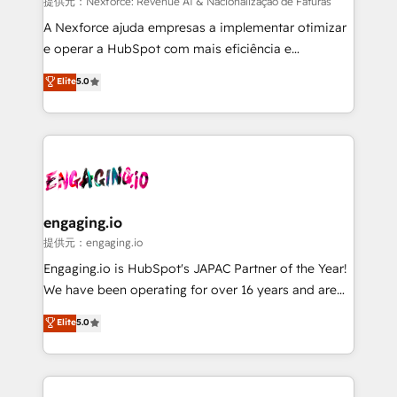
growth. 🚀 AI-Driven GTM Orchestration Unify
提供元：Nexforce: Revenue AI & Nacionalização de Faturas
HubSpot with LinkedIn, WhatsApp, email, paid
A Nexforce ajuda empresas a implementar otimizar
media, and AI voice to drive pipeline. 🤖 AI Custom
e operar a HubSpot com mais eficiência e
Agent Development Deploy AI agents for
previsibilidade de receita. Combinamos Revenue
Elite
5.0
prospecting, follow-ups, service triage, and
Operations (RevOps) e Inteligência Artificial para
knowledge retrieval—built in HubSpot. ⚡ Fast-Track
estruturar processos integrar sistemas organizar
& Growth-Track Services Fast-Track: Rapid HubSpot
dados e automatizar operações. O objetivo é
onboarding in weeks Growth-Track: Unlock
transformar a HubSpot em um verdadeiro sistema
advanced optimization & adoption 📍 São Paulo, BR
operacional de receita conectando equipes
• Des Moines, IA • New York, NY
tecnologia e dados em uma operação integrada.
Também somos distribuidores oficiais da HubSpot
engaging.io
e de mais de 150 softwares globais permitindo
提供元：engaging.io
contratar e pagar a HubSpot em reais com nota
Engaging.io is HubSpot's JAPAC Partner of the Year!
fiscal no Brasil e gerar economia de até 50% na
We have been operating for over 16 years and are
contratação de softwares internacionais.
one of HubSpot's most experienced and technically
Elite
5.0
Oferecemos ainda agentes de IA especializados em
capable Agency Partners globally. We specialise in
HubSpot que automatizam tarefas executam rotinas
complex CRM migrations, implementations,
no CRM e mantêm os dados organizados, como um
integrations, custom CMS portal development,
especialista operando a plataforma 24/7. Hoje 300+
design & UX for mid to large to multi national