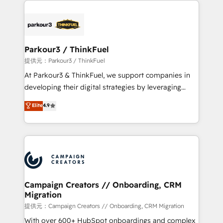
specialize in crafting high-performance growth
strategies that integrate data-driven marketing,
automation, and revenue intelligence to help
companies scale faster and smarter. 🔹 BOOMS:
Parkour3 / ThinkFuel
Demand generation for all your buyers With BOOMS,
提供元：Parkour3 / ThinkFuel
you invest in 100% of your buyers, accelerating your
At Parkour3 & ThinkFuel, we support companies in
growth and positioning yourself as an undisputed
developing their digital strategies by leveraging
leader. 🔹 BOOST: Optimize your digital
technologies and automating their marketing and
Elite
4.9
transformation process A methodology designed to
sales processes to generate growth. Our offer spans
implement HubSpot effectively and optimize your
from Strategy to Operations. We specialize in CRM
digital processes. 🔹 Trusted by Industry Leaders
onboarding and implementation, web design, sales
With an average rating of 4.9/5 and a proven track
& marketing automation, and digital marketing. With
record of business transformation, our growth-first
extensive experience working with tech companies
approach has helped brands dominate their
and manufacturers since 2002, we are committed to
markets.
empowering our clients and developing their
Campaign Creators // Onboarding, CRM
Migration
autonomy. Get to grips with HubSpot through
guided implementation and seamless integration of
提供元：Campaign Creators // Onboarding, CRM Migration
the CRM platform into your digital ecosystem. Would
With over 600+ HubSpot onboardings and complex