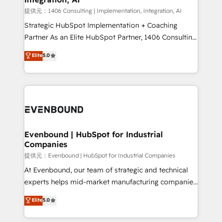
Group, a group of specialized and complementary
提供元：1406 Consulting | Implementation, Integration, AI
companies that divide their offer into 4
Strategic HubSpot Implementation + Coaching
Competence Centers: Smart Manufacturing,
Partner As an Elite HubSpot Partner, 1406 Consulting
Customer First, Enabling Technologies & Security.
helps mid-market revenue teams transform how
Elite
5.0
The synergies generated by these integrations,
they sell, market, and serve. We don't just build your
together with the combination of talents, skills,
HubSpot—we teach your team to own it, then stay
solutions and services, have allowed the group to
to help you keep winning. What We Do ⚙️ CRM
build an unrivaled offering portfolio on the market
Implementations across Marketing, Sales, Service,
to accompany companies on their digital
Data & Content 📈 Sales & Marketing Alignment +
transformation journey.
Revenue Team Enablement 🤖 Breeze AI & Custom
Agent Creation 🔄 Custom Integrations & Data
Evenbound | HubSpot for Industrial
Companies
Migration Why 1406 We become part of your team.
Your team learns while we build. We fix what others
提供元：Evenbound | HubSpot for Industrial Companies
broke. Built for mid-market reality—practical
At Evenbound, our team of strategic and technical
solutions that work with your actual headcount and
experts helps mid-market manufacturing companies
constraints. By the Numbers 🏆 Top 1% of all
achieve real growth. We specialize in delivering
Elite
5.0
HubSpot partners 🔄 Top 5% globally in client
tailored solutions that drive results by leveraging
retention 📅 8+ years of consistent results since 2017
HubSpot’s platform and data to fuel success.