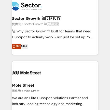
empresas em 13 países utilizam a Nexforce. Somos
businesses. Our teams are based in North America
a maior parceira da HubSpot na América Latina e
and APAC. We are HubSpot's top-ranked Advanced
líder no ranking global de sucesso do cliente da
Implementation Certified Partner and we contribute
Sector Growth 🚀🇨🇦🇺🇸
HubSpot.
to their advisory council. We strive to do 'good work
提供元：Sector Growth 🚀🇨🇦🇺🇸
with good people' and have worked with incredible
🚀 Why Sector Growth? Built for teams that need
brands. You can see some of them on our website,
HubSpot to actually work - not just be set up. 🔧
along with plenty of case studies.
HubSpot Experts: Onboarding, migrations,
Elite
5.0
automation, and training built for adoption. ⚡ Highly
Technical Execution: ERP, EMR and Custom
Integrations; complex builds delivered in weeks, not
months. 🤖 AI Consulting & Agents: AI-powered
workflows; automation agents; process optimization
inside HubSpot. 🏆 Industry Experience: 🏥
Healthcare: HIPAA implementations; secure data
Mole Street
workflows 💼 Financial Services: compliant
提供元：Mole Street
workflows; audit-ready reporting ⚖️ Legal: client
We are an Elite HubSpot Solutions Partner and
intake; pipeline and document workflows 🛒 E-
industry-leading technology and marketing
Commerce: Shopify, WooCommerce; lifecycle and
consultancy. Our focus is on enterprise and mid-