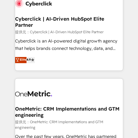
Cyberclick | AI-Driven HubSpot Elite
Partner
提供元：Cyberclick | AI-Driven HubSpot Elite Partner
Cyberclick is an AI-powered digital growth agency
that helps brands connect technology, data, and
creativity to achieve measurable results. Founded in
Elite
4.9
Barcelona and operating across Spain, LATAM, and
the UK, we support global companies in building
smarter marketing, sales, and customer success
strategies. As the only HubSpot Elite Partner in
Iberia (Spain & Portugal), we combine human insight
with intelligent automation to drive sustainable
growth. Our multidisciplinary team designs solutions
OneMetric: CRM Implementations and GTM
engineering
that simplify complexity, boost performance, and
turn innovation into real impact. 🌍 Highlights •
提供元：OneMetric: CRM Implementations and GTM
engineering
HubSpot Partner since 2012 • 2022 EMEA Impact
Over the past few years, OneMetric has partnered
Award: Best Integration • 150+ successful HubSpot