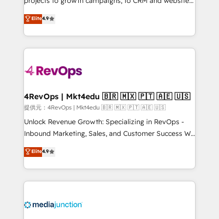
projects to growth campaigns, to CRM and websites.
HubSpot experts backed by over 10+ years of
Hire an agency that's experienced in every inch of
Elite
4.9
HubSpot experience ✔️Flexible pricing models —
HubSpot and willing to work hand-in-hand with your
Hourly-fee (assigned one Dedicated HubSpot
team to simplify the complex and build a better
Admin); Monthly-fee (HubSpot Admin + Project
experience for your team and customers.
Manager); and Fixed Project Cost (as per
requirement). ✔️Helped over 25,000+ customers so
far with our HubSpot solutions. ✔️Bespoke apps &
on-demand bundle services. Connect with us today!
4RevOps | Mkt4edu 🇧🇷 🇲🇽 🇵🇹 🇦🇪 🇺🇸
提供元：4RevOps | Mkt4edu 🇧🇷 🇲🇽 🇵🇹 🇦🇪 🇺🇸
Unlock Revenue Growth: Specializing in RevOps -
Inbound Marketing, Sales, and Customer Success We
specialize in driving revenue growth for companies
Elite
4.9
across industries through tailored marketing, sales,
and customer success strategies, utilizing RevOps
methodologies. As Latin America's largest HubSpot
partner and a global leader in education market, we
offer unparalleled insights. Operating in five
countries—Brazil, UAE (Abu Dhabi/Dubai/Sharjah),