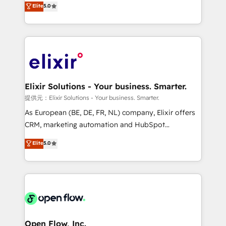
Elite
5.0
revenue automation 🏢 Real Estate: deal pipelines;
market B2B companies globally that want a strategic
portfolio and lifecycle management 🏭
approach to execute their goals through creative
Manufacturing: ERP integrations; operational
applications of our solutions; Technical HubSpot
alignment 🛡️ Compliance & Data Considerations:
Consulting, Content Marketing, Growth-Driven
HIPAA-aware; CASL-compliant; GDPR-ready
Design, Migrations + Integrations. Mole Street’s
implementations where required 💡 Why 500+
mission is empowering others to realize their
Clients Choose Us: Elite Partner; technical, fast, and
greatness, which is achieved through creating
Elixir Solutions - Your business. Smarter.
built to scale.
absolute clarity, derived from a well-defined
提供元：Elixir Solutions - Your business. Smarter.
strategy, executed well, and reported on with clear
As European (BE, DE, FR, NL) company, Elixir offers
results. The culture is driven by core values; Joy, Grit,
CRM, marketing automation and HubSpot
Accountability, Curiosity, Authenticity, Growth
integration products and services to mid-market
Elite
5.0
Mindedness, and Clarity. We are driven to win for the
and enterprise customers. We ensure that your sales,
collective good of the company and its clientele, and
service and marketing department operates in the
dedicated to breaking the mold from the agency of
most effective way, while at the same time
the past into the consultancy of the future. Great
leveraging your commercial data for a fully
things are happening.
integrated buyers journey. Elixir is located in
Brussels, Munich "München", Cologne "Köln", Paris
and Amsterdam. Elixir is a first mover and leader
Open Flow, Inc.