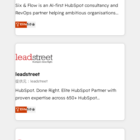
commercialization, real estate, health, education,
Six & Flow is an AI-first HubSpot consultancy and
SaaS, Software Dev & IT and consulting, make the
RevOps partner helping ambitious organisations
most out of their HubSpot experience operating in
grow with clarity, confidence, and intelligence.
Elite
5.0
the United States, EU, UAE, Mexico and Latin
Operating across the UK, Netherlands, Ireland, and
America. From casual user to super fan: make
Canada, we’ve delivered thousands of successful
HubSpot an experience you LOVE!
HubSpot projects for mid-market and enterprise
clients worldwide, with over 10 years experience. We
combine HubSpot, data, and AI to design connected
go-to-market systems that align people, process,
and technology for predictable, scalable revenue
leadstreet
growth. Our expertise spans RevOps, CRM and data
提供元：leadstreet
architecture, AI enablement, and strategic marketing,
HubSpot. Done Right. Elite HubSpot Partner with
delivered through our proprietary FLAIR framework
proven expertise across 650+ HubSpot
for responsible AI adoption. As a HubSpot Elite
implementations. With 12+ years of HubSpot
Elite
5.0
Partner and ISO 27001:2022 certified consultancy,
experience, we help you use the HubSpot platform
we blend strategy, creativity, and technology to help
to its fullest capacity, improve your current HubSpot
organisations scale smarter and grow stronger.
website, or build your new one.