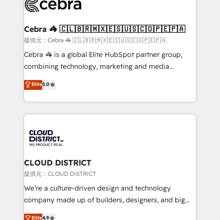
implementations, and 5,000+ pages ✨ CS: Clients
generating 7-digit MRR from inbound campaigns ✨
CS: 245% organic growth & +751% new visitors for a
Cebra 🦓 🇨🇱🇧🇷🇲🇽🇪🇸🇺🇸🇨🇴🇵🇪🇵🇦
full-funnel HubSpot project ✨ CS: 415% conversion
提供元：Cebra 🦓 🇨🇱🇧🇷🇲🇽🇪🇸🇺🇸🇨🇴🇵🇪🇵🇦
boost with a new HubSpot site Recognized leaders:
Cebra 🦓 is a global Elite HubSpot partner group,
🏆 HubSpot Platform Migration Impact Award 🏆
combining technology, marketing and media
Clutch HubSpot Global Leader 🏆 Finalist: HubSpot
expertise across Latin America and Southern
Elite
5.0
Inbound Campaign of the Year 🏆 Gold AVA Digital
Europe, with teams across 7 countries. Born in Chile,
Award for Best Website 🌟 Accreditations: CRM
we combine local insight with international reach to
Implementation, HubSpot Content Experience, CRM
help businesses grow through technology, creativity,
Data Migration & Custom Integration
AI and strategy. For over 12 years, we’ve delivered
500+ HubSpot implementations, building end-to-
end solutions that integrate CRM, AI automation,
inbound and loop marketing, content, and digital
CLOUD DISTRICT
creativity. Our multicultural team works in Spanish,
提供元：CLOUD DISTRICT
Portuguese, and English to design scalable strategies
We’re a culture-driven design and technology
that drive measurable growth. 🌎 Highlights: • 10+
company made up of builders, designers, and big
years as a HubSpot partner. • 2023 Impact Awards:
thinkers. We blend strategy, design, and
Elite
4.9
Platform Migration Excellence. • Top 3 Partner of the