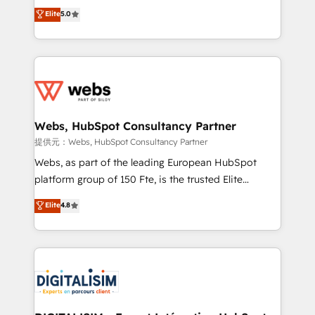
BBD Boom is the HubSpot partner that can help you
Elite
5.0
Execution • 750+ onboardings and 2,000+
to HubSpot Better. We work with your teams to
implementations • Deep expertise across marketing,
solve all your HubSpot challenges and improve user
sales, and service hubs • Built-in flexibility for
adoption, sales process and marketing results.
startups to global brands
Services 📚 Onboarding your team to HubSpot for
the first time 🔧 Designing and optimising your
HubSpot set-up for better results 🌐 Website design
and build using HubSpot 🔌 Integrating HubSpot
Webs, HubSpot Consultancy Partner
with other systems 🎓 Training your teams to be
提供元：Webs, HubSpot Consultancy Partner
HubSpot pros 📊 Lead generation services using
Webs, as part of the leading European HubSpot
HubSpot Why us? - SIX HubSpot Accreditations -
platform group of 150 Fte, is the trusted Elite
awarded by HubSpot after a rigorous process for
HubSpot CRM Partner offering you a roadmap on
Elite
4.8
CRM, Solutions Architecture, Onboarding , Data
maximizing EBITDA and achieving Commercial
Migration, Custom Integration & Platform
Excellence. With our targeted processes, we
Enablement -Onboarded over 500 businesses to
strengthen your digital transformation and minimize
HubSpot -Top 1% of partners worldwide -In-house
costs. As HubSpot's Advanced Accredited CRM
team of 25+ experts Contact us today to help you
Implementation partner, we provide expertise to
get more from your investment in HubSpot.
drive your business forward. Since 2015 we are fully
www.bbdboom.com
dedicated to HubSpot and with an experienced