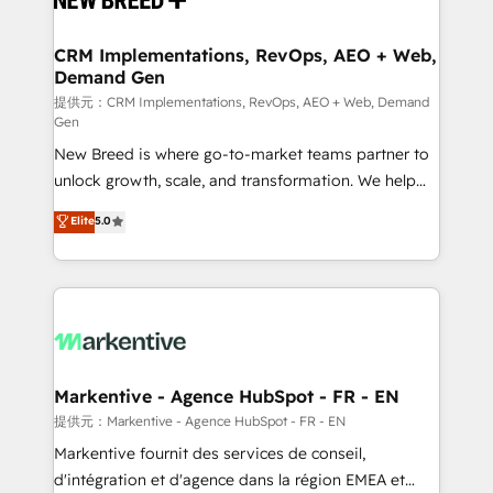
定の代行ではなく、設計の責任」を引き受け、部門横断
technical development team. - 19 HubSpot-certified
の統合・浸透・変革管理を実行します。 ▸ CMS戦略設
trainers to drive platform adoption. 📈 Revenue
CRM Implementations, RevOps, AEO + Web,
計・構築：リード獲得・CVR・SEOを前提にした情報設
Demand Gen
Generation - Full-funnel marketing and high-
計・導線設計・テンプレート設計をContent Hubで一体
performance advertising via Point Success Media. -
提供元：CRM Implementations, RevOps, AEO + Web, Demand
Gen
提供。 ▸ 既存CRM・MAからの移行支援：Salesforce・
Expert deployment of Breeze AI and custom agents
Marketo・Pardot等からの移行、カスタム設計、履歴
New Breed is where go-to-market teams partner to
to automate growth. 🏆 Elite Excellence - 8 platform
データ移行と活用設計まで。 ▸ AEO対応：ChatGPT・
unlock growth, scale, and transformation. We help
accreditations and deep HIPAA-compliance
Perplexity等のAI検索からの流入・引用を前提にコンテ
companies activate HubSpot’s AI-powered
expertise. - A team of 250+ experts dedicated to
Elite
5.0
ンツとサイト構造を最適化。 🏆 なぜ100incを選ぶの
customer platform and operationalize HubSpot’s
your resilient growth.
か？ ✓ HubSpot Eliteパートナー認定 ✓ HubSpotアワ
Loop Marketing framework through expert-led
ード受賞・HUGリーダー ✓ ISO27001:2022 /
services, smart agents, and purpose-built apps,
ISO9001:2015 取得 ✓ 400社以上の導入実績 ✓
tailored to your business. Together, we unlock
HubSpot大百科 出版 CRM・AI活用に関するご相談、現
results, fast. ⚙️CRM & RevOps: Align all Hubs to your
状整理の壁打ちなど、構想段階からお気軽にお問い合わ
buyer journey for clean data, scalability, & reporting.
せください。
🎯Demand Gen & ABM: Drive pipeline with inbound,
Markentive - Agence HubSpot - FR - EN
ABM, AEO, SEO, & paid media. 👩‍💻Web Design:
提供元：Markentive - Agence HubSpot - FR - EN
Build high-performing websites with UX, messaging,
Markentive fournit des services de conseil,
& conversion strategy that drive results. 🤖AI
d'intégration et d'agence dans la région EMEA et