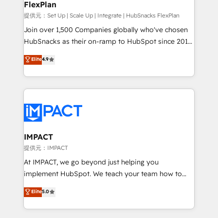
FlexPlan
people, exciting ideas and can-do mentality, we
ensure revenue growth on a daily basis. So tell us
提供元：Set Up | Scale Up | Integrate | HubSnacks FlexPlan
your challenge; our passionate and growth driven
Join over 1,500 Companies globally who've chosen
team of 100+ experts is ready for you! Driving digital
HubSnacks as their on-ramp to HubSpot since 2014
growth | www.brightdigital.com
Simple pay-as-you-go plans that accelerate value...
Elite
4.9
1️⃣ Set Up | Onboarding New or Check-fixing existing
HubSpot portals 2️⃣ Scale Up | 100% HubSpot Task
Execution... Global 24/7 ... All Experts 3️⃣ Integrate |
your entire Tech Stack with Custom Integrations
Slash months from your API Integration project... ⬅️
Click "Contact Business" ⬅️ to access 150+ Kickstart
Integration templates that put HubSpot in the center
IMPACT
of your tech stack, syncing... 🛍️ Shopify or
提供元：IMPACT
WooCommerce 💲 Stripe or Paypal 💰 Sage or
At IMPACT, we go beyond just helping you
Netsuite 🤖 Google or Microsoft ✍️ DocuSign or
implement HubSpot. We teach your team how to
PandaDoc 🌐 Avalara or Quaderno HubSnacks holds
master it. As the creators of the Endless Customers
Elite
5.0
the rare Advanced "Custom Integrations"
System™ (the next evolution of They Ask, You
Accreditation, securely sync data across... 🔄 any
Answer), we’re the only HubSpot partner built
apps, in any direction. Stuck on your old CRM..?