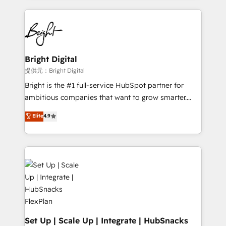
Growth-Driven Design Agency of the Year 🏆2015
automation, integration, and AI innovation to deliver
Became the 5th Agency to reach Diamond 🏆2014
lasting impact. We specialize in: • Turnkey and end-
HubSpot COS Performance Award 🏆2014 HubSpot
to-end HubSpot implementations • Onboarding for
COS Design Award 🏆2013 HubSpot Marketplace
Sales, Service, Marketing & Content Hubs • AI voice
Provider of the Year 🏆2011 Became a HubSpot
and chat agents, predictive automation, and smart
Bright Digital
Partner 📆Founded in 1997
workflows • Salesforce + HubSpot integration •
提供元：Bright Digital
RevOps and AI-driven sales enablement • Website
Bright is the #1 full-service HubSpot partner for
design and CMS development • ERP integration: SAP,
ambitious companies that want to grow smarter.
NetSuite, Microsoft Dynamics, … • Data cleansing
From HubSpot onboarding, to training, from
Elite
4.9
and CRM migration from any platform •
developing a new website to lead generation and
Client/member portals built on HubSpot • Custom
digital marketing; we do it all (and with great
and complex integrations: SAM.gov, GovWin,
results)! In short, our services include: - HubSpot
QuickBooks, PandaDoc, ClickUp, Shopify, Mapsly,
consultancy: onboarding, training, data migration -
WooCommerce, BuilderTrend, and more Experience
HubSpot development: websites, custom modules,
the difference — reach out to see how AI + HubSpot
integrations - Marketing & sales solutions: digital
can transform your business.
marketing, advertising, campaigns, content and
design We connect people, data and technology to
improve customer experiences. With our bright
Set Up | Scale Up | Integrate | HubSnacks