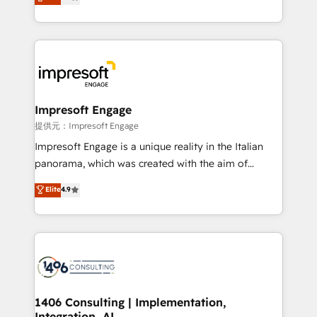
development—always fueled by curiosity—to turn
Year LATAM 2022, 2023, 2024, 2025. • Partner of the
ideas, opportunities, and challenges into meaningful
Year 2024. • Organizer of Aliados.ai (AI, marketing &
experiences. To us, technology is more than just
tech global congress). 👉 Ready to scale your
code; it’s about creating things that are useful, cool,
business with HubSpot? Let Cebra’s experts help
and—most importantly—simple. That’s why we lean
you grow faster, smarter, and with impact.
into bold ideas and shape them into thoughtful
products and strategies that actually make a
Impresoft Engage
difference.
提供元：Impresoft Engage
Impresoft Engage is a unique reality in the Italian
panorama, which was created with the aim of
putting Customer Experience at the center by
Elite
4.9
creating digital environments capable of integrating
people, processes and data. We offer the best
digital solutions on the market, ranging from CRM
processes and technologies to digital strategy, from
marketing automation to online and offline sales
processes through Customer Service Management,
allowing companies to optimize processes and meet
1406 Consulting | Implementation,
Integration, AI
the needs of the customer. We are part of Impresoft