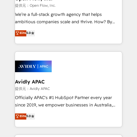
when it comes to HubSpot sales and service
提供元：Open Flow, Inc.
implementations, highly renowned for our business
We’re a full-stack growth agency that helps
acumen, process (re-)design experience and a
ambitious companies scale and thrive. How? By
massive amount of success stories in this area. We
upgrading and streamlining every single revenue-
Elite
5.0
integrate HubSpot with complex solutions like SAP,
generating aspect of your business. We’re proud
MicroSoft, custom solutions,... Our company also has
HubSpot Elite Solutions Partners and devout CRM
strong experience with HubSpot CRM extension,
nerds who can harness HubSpot’s custom digital
mobile apps for Field Service Management and
tools to improve each touchpoint of your customer
Retail execution, CPQ, customer portals and
experience. Working hand-in-hand with your team,
HubSpot CMS developments. And we're champions
we’ll assemble a RevOps machine that drives more
when it comes to complex data migrations.
traffic, generates better leads and crushes your
Avidly APAC
revenue goals. We've worked with thousands of
提供元：Avidly APAC
HubSpot customers and we'd love to work with you
Officially APAC's #1 HubSpot Partner every year
too! Clients come to us for: Advanced CRM solutions
since 2019, we empower businesses in Australia,
System Integrations both Custom and Native to
New Zealand, and globally to realise their full
Elite
5.0
HubSpot Data System Migrations between systems
potential through enterprise HubSpot CRM
to HubSpot New lead generation strategies Time-
implementation. And we deliver best practice across
saving automations Fresh growth campaigns Robust
the whole HubSpot platform, covering marketing,