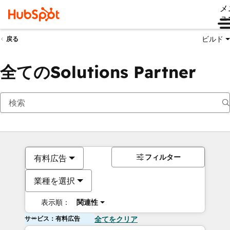
メ
ュ
ビルド
戻る
全てのSolutions Partner
フィルター
有料広告
業種を選択
表示順：
関連性
サービス：有料広告
全てをクリア