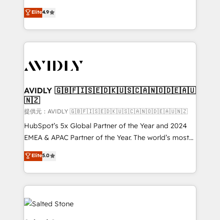
Strategy: Activate Breeze Agents, configure HubSpot
North America. Avec plus de 115 experts en
Elite
4.9
AI, & maximize AEO with tailored AI services. 🧩
marketing automation, Growth, Revops, CRM et
Integrations: Extend HubSpot with custom
webdesign. Markentive is both a consulting firm, a
integrations, hosting, & maintenance.
digital agency and an integrator. With over 115
experts in marketing automation, growth, revops,
CRM and webdesign (We focus on EMEA - USA
customers).
AVIDLY 🇬🇧🇫🇮🇸🇪🇩🇰🇺🇸🇨🇦🇳🇴🇩🇪🇦🇺
🇳🇿
提供元：AVIDLY 🇬🇧🇫🇮🇸🇪🇩🇰🇺🇸🇨🇦🇳🇴🇩🇪🇦🇺🇳🇿
HubSpot’s 5x Global Partner of the Year and 2024
EMEA & APAC Partner of the Year. The world’s most
experienced and fully accredited HubSpot Solutions
Elite
5.0
Partner. 🚀 With 2,750+ HubSpot projects delivered
and 370+ specialists across EMEA, APAC and NAM,
we de-risk complex CRM programmes and
accelerate ROI across every HubSpot Hub. 🧭 From
multi-region migrations to AI-powered automation,