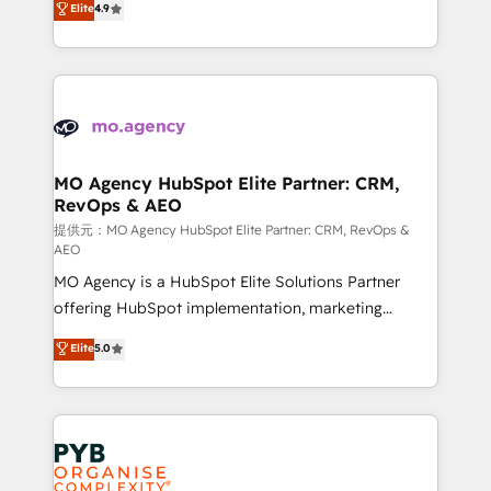
Elite
4.9
to your needs and sales objectives. With 125+
migrate, replatform, and scale smarter. We specialize
certifications, we are part of the most certified
in high-impact CRM and CMS migrations and
Canadian agencies, and we both hold Onboarding
onboarding from platforms like Salesforce, NetSuite,
Accreditations. Based in Canada (coast to coast), our
Zoho, Pardot, Marketo, Microsoft Dynamics, Wix,
services are offered in both English & French.
WordPress and legacy CRMs, turning fragmented
systems into unified, growth-ready HubSpot
architectures that accelerate revenue operations and
MO Agency HubSpot Elite Partner: CRM,
RevOps & AEO
performance. - Multi-object CRM migration, cleanup,
and implementation. - Pre-built and custom
提供元：MO Agency HubSpot Elite Partner: CRM, RevOps &
AEO
integrations across your full tech stack. - Custom
MO Agency is a HubSpot Elite Solutions Partner
object setup, CMS builds, and full-funnel automation.
offering HubSpot implementation, marketing
- Dashboards, lifecycle campaigns, and lead
automation, CRM and RevOps consulting, data
nurturing sequences. - Cross-hub setup across
Elite
5.0
architecture, sales enablement, lifecycle automation,
Marketing, Sales, Operations, and Service Hubs. -
lead scoring and revenue reporting. HubSpot,
Ongoing optimization, managed support, and
Salesforce and integrated enterprise stacks. Digital
scalable retainers. Let’s make HubSpot your most
Marketing, Answer Engine Optimisation, and
powerful growth engine. Built to convert, scale, and
Generative Engine Optimisation (AI Search),
drive results.