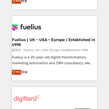
Elite
4.9
implement the platform into complex business
𝗯𝘂𝘀𝗶𝗻𝗲𝘀𝘀' button to get in touch (𝘸𝘦'𝘳𝘦 𝘴𝘶𝘱𝘦𝘳
environments, optimise what you've got and make
𝘳𝘦𝘴𝘱𝘰𝘯𝘴𝘪𝘷𝘦)
sure you can actually use it, build your website in
HubSpot or create an inbound marketing strategy
for you and execute it on HubSpot. We are on the
G-Cloud 14 CCS (Crown Commercial Service)
framework, meaning we've been accredited by
Fuelius | UK • USA • Europe | Established in
1998
HubSpot and vetted by the CCS, which means we
can support public sector companies as well the
提供元：Fuelius | UK • USA • Europe | Established in 1998
other ones listed in our profile. Our services: -
Fuelius is a 25-year-old digital transformation,
HubSpot implementation - HubSpot CMS website
marketing automation and CRM consultancy. We
build We can do lots of things. But everything we do
enable mid-market and enterprise clients to
Elite
5.0
is there for you to: - Grow revenue, and run your
maximise their return from digital and fuel their
business more efficiently - Build stronger
growth. We modernise platforms, streamline
relationships with customers - Make better
operations that are causing inefficiencies, improve
decisions with data - Find a new voice and reach
customer experiences, integrate systems, and
more people - Get the most out of your HubSpot
supercharge revenue operations Key services: • CRM
investment
Implementation • Systems Integration • Digital