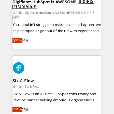
Transformation / Web Development • RevOps &
Digifianz: HubSpot is AWESOME 🇺🇸🇲🇽
🇪🇸🇦🇷🇦🇪
Sales Consulting • Marketing Automation What
makes us different? 🚀 Top 0.5% of global HubSpot
提供元：Digifianz: HubSpot is AWESOME 🇺🇸🇲🇽🇪🇸🇦🇷
🇦🇪
agencies ⚙️ The strongest technical ability and
You shouldn't struggle to make business happen. We
integration capabilities 💼 Consultative, long-term
help companies get out of the rut with experienced,
partners who will embed ourselves into your
process-oriented teams implementing HubSpot
business, processes and systems 🏢 We specialise in
Elite
4.9
Marketing, Sales, Service, CMS and Operations Hub,
working with mid-market and enterprise
so selling and actually engaging with your customers
organisations, global organisations and those with
feels easy and pain-free. We are a top ranked
complex use cases 🏆 CRM Implementation,
HubSpot Elite Partner, winner of Rookie of the Year
Platform Enablement, Custom Integration and
and Customer First Awards, 4.9/5 rating in HubSpot
Onboarding Accredited 🔐 ISO27001 & ISO9001
Reviews and 4.9/5 rating in Clutch Reviews. Digifianz
Certified
helps the following industries: logistics & 3PL, home
Six & Flow
improvement & construction, branding and
提供元：Six & Flow
commercialization, real estate, health, education,
Six & Flow is an AI-first HubSpot consultancy and
SaaS, Software Dev & IT and consulting, make the
RevOps partner helping ambitious organisations
most out of their HubSpot experience operating in
grow with clarity, confidence, and intelligence.
Elite
5.0
the United States, EU, UAE, Mexico and Latin
Operating across the UK, Netherlands, Ireland, and