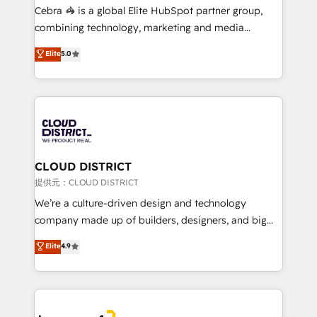
boost with a new HubSpot site Recognized leaders:
Cebra 🦓 is a global Elite HubSpot partner group,
🏆 HubSpot Platform Migration Impact Award 🏆
combining technology, marketing and media
Clutch HubSpot Global Leader 🏆 Finalist: HubSpot
expertise across Latin America and Southern
Elite
5.0
Inbound Campaign of the Year 🏆 Gold AVA Digital
Europe, with teams across 7 countries. Born in Chile,
Award for Best Website 🌟 Accreditations: CRM
we combine local insight with international reach to
Implementation, HubSpot Content Experience, CRM
help businesses grow through technology, creativity,
Data Migration & Custom Integration
AI and strategy. For over 12 years, we’ve delivered
500+ HubSpot implementations, building end-to-
end solutions that integrate CRM, AI automation,
inbound and loop marketing, content, and digital
CLOUD DISTRICT
creativity. Our multicultural team works in Spanish,
提供元：CLOUD DISTRICT
Portuguese, and English to design scalable strategies
We’re a culture-driven design and technology
that drive measurable growth. 🌎 Highlights: • 10+
company made up of builders, designers, and big
years as a HubSpot partner. • 2023 Impact Awards:
thinkers. We blend strategy, design, and
Elite
4.9
Platform Migration Excellence. • Top 3 Partner of the
development—always fueled by curiosity—to turn
Year LATAM 2022, 2023, 2024, 2025. • Partner of the
ideas, opportunities, and challenges into meaningful
Year 2024. • Organizer of Aliados.ai (AI, marketing &
experiences. To us, technology is more than just
tech global congress). 👉 Ready to scale your
code; it’s about creating things that are useful, cool,
business with HubSpot? Let Cebra’s experts help