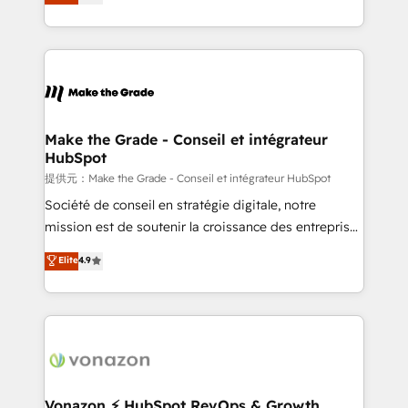
téléphonie, etc.) • Alignement des équipes grâce à un
outil et des données partagées • Amélioration de la
collecte et de l’analyse des données pour des
décisions éclairées • Optimisation de l’efficacité et
de la productivité des équipes Notre équipe de 30
consultants certifiés HubSpot aborde chaque projet
avec un engagement total, alignant processus
Make the Grade - Conseil et intégrateur
HubSpot
métiers et technologie, et guidant vos équipes à
travers le changement, tout en centrant vos objectifs
提供元：Make the Grade - Conseil et intégrateur HubSpot
d’entreprise. Grâce à une méthodologie éprouvée
Société de conseil en stratégie digitale, notre
auprès de plus de 400 clients, nous comprenons
mission est de soutenir la croissance des entreprises
rapidement vos enjeux et intégrons parfaitement
B2B à travers l’acquisition de nouveaux clients,
Elite
4.9
HubSpot dans votre organisation. Pour toute
l'intégration CRM et le développement des revenus
question technique ou besoin de structuration de
auprès de vos comptes existants. En France et à
votre projet HubSpot, contactez notre équipe pour
l'international, nous travaillons avec des ETI
un échange dédié.
ambitieuses, des grands groupes voulant aller au-
delà d’une simple transformation digitale et des
startups florissantes. Nos 3 grandes expertises sont :
➤ L’intégration de CRM et de méthodologie RevOps
Vonazon ⚡ HubSpot RevOps & Growth