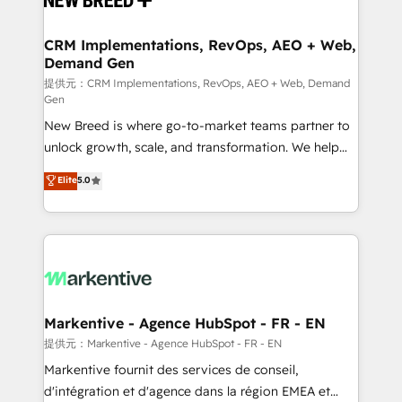
定の代行ではなく、設計の責任」を引き受け、部門横断
technical development team. - 19 HubSpot-certified
の統合・浸透・変革管理を実行します。 ▸ CMS戦略設
trainers to drive platform adoption. 📈 Revenue
CRM Implementations, RevOps, AEO + Web,
計・構築：リード獲得・CVR・SEOを前提にした情報設
Demand Gen
Generation - Full-funnel marketing and high-
計・導線設計・テンプレート設計をContent Hubで一体
performance advertising via Point Success Media. -
提供元：CRM Implementations, RevOps, AEO + Web, Demand
Gen
提供。 ▸ 既存CRM・MAからの移行支援：Salesforce・
Expert deployment of Breeze AI and custom agents
Marketo・Pardot等からの移行、カスタム設計、履歴
New Breed is where go-to-market teams partner to
to automate growth. 🏆 Elite Excellence - 8 platform
データ移行と活用設計まで。 ▸ AEO対応：ChatGPT・
unlock growth, scale, and transformation. We help
accreditations and deep HIPAA-compliance
Perplexity等のAI検索からの流入・引用を前提にコンテ
companies activate HubSpot’s AI-powered
expertise. - A team of 250+ experts dedicated to
Elite
5.0
ンツとサイト構造を最適化。 🏆 なぜ100incを選ぶの
customer platform and operationalize HubSpot’s
your resilient growth.
か？ ✓ HubSpot Eliteパートナー認定 ✓ HubSpotアワ
Loop Marketing framework through expert-led
ード受賞・HUGリーダー ✓ ISO27001:2022 /
services, smart agents, and purpose-built apps,
ISO9001:2015 取得 ✓ 400社以上の導入実績 ✓
tailored to your business. Together, we unlock
HubSpot大百科 出版 CRM・AI活用に関するご相談、現
results, fast. ⚙️CRM & RevOps: Align all Hubs to your
状整理の壁打ちなど、構想段階からお気軽にお問い合わ
buyer journey for clean data, scalability, & reporting.
せください。
🎯Demand Gen & ABM: Drive pipeline with inbound,
Markentive - Agence HubSpot - FR - EN
ABM, AEO, SEO, & paid media. 👩‍💻Web Design:
提供元：Markentive - Agence HubSpot - FR - EN
Build high-performing websites with UX, messaging,
Markentive fournit des services de conseil,
& conversion strategy that drive results. 🤖AI
d'intégration et d'agence dans la région EMEA et