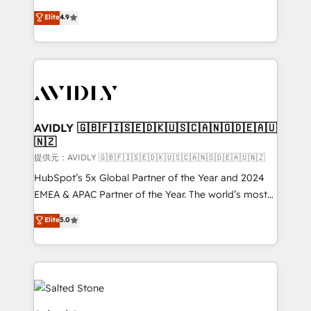
Strategy: Activate Breeze Agents, configure HubSpot
North America. Avec plus de 115 experts en
Elite
4.9
AI, & maximize AEO with tailored AI services. 🧩
marketing automation, Growth, Revops, CRM et
Integrations: Extend HubSpot with custom
webdesign. Markentive is both a consulting firm, a
integrations, hosting, & maintenance.
digital agency and an integrator. With over 115
experts in marketing automation, growth, revops,
CRM and webdesign (We focus on EMEA - USA
customers).
AVIDLY 🇬🇧🇫🇮🇸🇪🇩🇰🇺🇸🇨🇦🇳🇴🇩🇪🇦🇺
🇳🇿
提供元：AVIDLY 🇬🇧🇫🇮🇸🇪🇩🇰🇺🇸🇨🇦🇳🇴🇩🇪🇦🇺🇳🇿
HubSpot’s 5x Global Partner of the Year and 2024
EMEA & APAC Partner of the Year. The world’s most
experienced and fully accredited HubSpot Solutions
Elite
5.0
Partner. 🚀 With 2,750+ HubSpot projects delivered
and 370+ specialists across EMEA, APAC and NAM,
we de-risk complex CRM programmes and
accelerate ROI across every HubSpot Hub. 🧭 From
multi-region migrations to AI-powered automation,