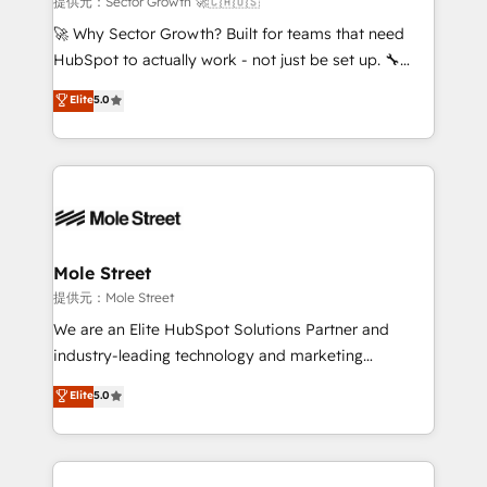
提供元：Sector Growth 🚀🇨🇦🇺🇸
with good people' and have worked with incredible
🚀 Why Sector Growth? Built for teams that need
brands. You can see some of them on our website,
HubSpot to actually work - not just be set up. 🔧
along with plenty of case studies.
HubSpot Experts: Onboarding, migrations,
Elite
5.0
automation, and training built for adoption. ⚡ Highly
Technical Execution: ERP, EMR and Custom
Integrations; complex builds delivered in weeks, not
months. 🤖 AI Consulting & Agents: AI-powered
workflows; automation agents; process optimization
inside HubSpot. 🏆 Industry Experience: 🏥
Healthcare: HIPAA implementations; secure data
Mole Street
workflows 💼 Financial Services: compliant
提供元：Mole Street
workflows; audit-ready reporting ⚖️ Legal: client
We are an Elite HubSpot Solutions Partner and
intake; pipeline and document workflows 🛒 E-
industry-leading technology and marketing
Commerce: Shopify, WooCommerce; lifecycle and
consultancy. Our focus is on enterprise and mid-
Elite
5.0
revenue automation 🏢 Real Estate: deal pipelines;
market B2B companies globally that want a strategic
portfolio and lifecycle management 🏭
approach to execute their goals through creative
Manufacturing: ERP integrations; operational
applications of our solutions; Technical HubSpot
alignment 🛡️ Compliance & Data Considerations:
Consulting, Content Marketing, Growth-Driven