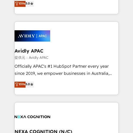
Elite
5.0
integrate HubSpot with complex solutions like SAP,
generating aspect of your business. We’re proud
MicroSoft, custom solutions,... Our company also has
HubSpot Elite Solutions Partners and devout CRM
strong experience with HubSpot CRM extension,
nerds who can harness HubSpot’s custom digital
mobile apps for Field Service Management and
tools to improve each touchpoint of your customer
Retail execution, CPQ, customer portals and
experience. Working hand-in-hand with your team,
HubSpot CMS developments. And we're champions
we’ll assemble a RevOps machine that drives more
when it comes to complex data migrations.
traffic, generates better leads and crushes your
Avidly APAC
revenue goals. We've worked with thousands of
提供元：Avidly APAC
HubSpot customers and we'd love to work with you
Officially APAC's #1 HubSpot Partner every year
too! Clients come to us for: Advanced CRM solutions
since 2019, we empower businesses in Australia,
System Integrations both Custom and Native to
New Zealand, and globally to realise their full
Elite
5.0
HubSpot Data System Migrations between systems
potential through enterprise HubSpot CRM
to HubSpot New lead generation strategies Time-
implementation. And we deliver best practice across
saving automations Fresh growth campaigns Robust
the whole HubSpot platform, covering marketing,
help desk Unified revenue operations Dynamic
sales, service, CMS and integrations. We work with
website development Award-winning creative
all businesses, from start-up to Enterprise, and have
design We live and breathe HubSpot and are ready
delivered the largest HubSpot implementations in
to take on real challenges!
the world. Our human approach to digital
NEXA COGNITION (N/C)