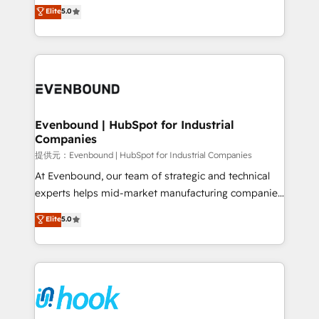
helps mid-market revenue teams transform how
Elite
5.0
The synergies generated by these integrations,
they sell, market, and serve. We don't just build your
together with the combination of talents, skills,
HubSpot—we teach your team to own it, then stay
solutions and services, have allowed the group to
to help you keep winning. What We Do ⚙️ CRM
build an unrivaled offering portfolio on the market
Implementations across Marketing, Sales, Service,
to accompany companies on their digital
Data & Content 📈 Sales & Marketing Alignment +
transformation journey.
Revenue Team Enablement 🤖 Breeze AI & Custom
Agent Creation 🔄 Custom Integrations & Data
Evenbound | HubSpot for Industrial
Companies
Migration Why 1406 We become part of your team.
Your team learns while we build. We fix what others
提供元：Evenbound | HubSpot for Industrial Companies
broke. Built for mid-market reality—practical
At Evenbound, our team of strategic and technical
solutions that work with your actual headcount and
experts helps mid-market manufacturing companies
constraints. By the Numbers 🏆 Top 1% of all
achieve real growth. We specialize in delivering
Elite
5.0
HubSpot partners 🔄 Top 5% globally in client
tailored solutions that drive results by leveraging
retention 📅 8+ years of consistent results since 2017
HubSpot’s platform and data to fuel success.
Who We Serve Revenue teams, marketing leaders,
Technical Solutions: - HubSpot Technical Consulting -
and sales ops at mid-market companies ready to
HubSpot CRM Implementation - HubSpot
move beyond spreadsheets into unified systems
Onboarding - Data Migration & Integrations -
that drive real business results.
Technical Audit & Optimization Strategic Solutions: -