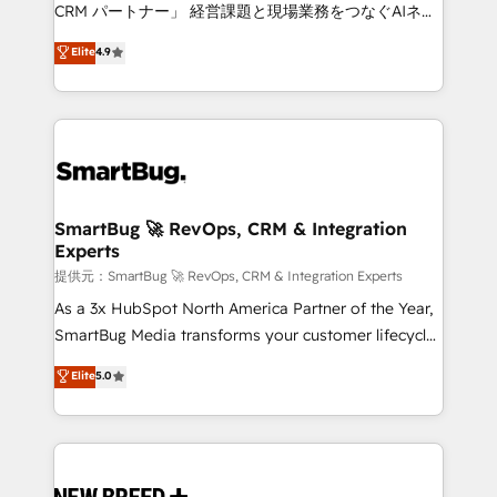
Move from any legacy CRM. Zero downtime, full data
CRM パートナー」 経営課題と現場業務をつなぐAIネイ
integrity. ➤ Implementation: Configure HubSpot to
ティブ・エージェンシーとして、HubSpot Eliteの実装
Elite
4.9
run your revenue process. Sales, marketing, and
力で顧客フロント業務を再設計します。 💡 100inc は何
service wired together. ➤ AI and Integrations: Layer
をする会社か？ HubSpotを共通基盤に、AIエージェン
Breeze AI, custom agents, and APIs to remove
トを組み込んだ顧客フロント業務（マーケティング・営
manual work. ➤ Ongoing Management: Monthly
業・CS）を組織全体で設計・実装する日本のAIネイテ
tune-ups, feature rollouts, adoption coaching. Buying
ィブ・エージェンシーです。事業部・グループ会社・部
HubSpot, switching to it, or reviving a stale portal?
門が分立する組織で、データと業務プロセスのサイロ化
We are built for the work.
を、CRMを軸とした全社共通基盤に再構築します。意
SmartBug 🚀 RevOps, CRM & Integration
Experts
思決定者・PMO・現場担当者に並走します。 1️⃣
HubSpot導入・活用支援 顧客データの一元化から、
提供元：SmartBug 🚀 RevOps, CRM & Integration Experts
GTMの見える化・自動化まで。全Hub統合運用、デー
As a 3x HubSpot North America Partner of the Year,
タ品質設計、グループ横断のCRM統合に対応します。
SmartBug Media transforms your customer lifecycle
2️⃣ AIエージェント組織構築 営業・マーケティング業務
into a revenue engine. Our unified ecosystem
Elite
5.0
の一部をAIが自律実行する組織への移行を設計・実装。
includes specialized divisions Globalia (AI &
Breeze・Claude等をHubSpotと連携させ、役割定義・
Software) and Point Success Media (Paid Media),
運用ルール・成果指標まで含めて設計します。 3️⃣ 全社
making this the official home for all three brands. 🔄
DX × AI推進のPMO伴走支援 複数部門をまたぐDX×AI変
Implementation & Integration - Seamless migrations
革を、構想から実装・定着までPMOとして主導。「設
and system integrations powered by Globalia’s