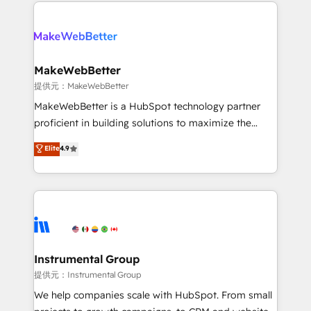
only firm in the world to hold Elite Partner
there’s a good chance one of our globally integrated
Accreditations with both HubSpot and Clay, our
teams has worked with clients just like you Let’s
clients gain a unique advantage in CRM architecture,
explore whether S2 is the partner you’ve been
pipeline generation, data intelligence, and go-to-
looking for...and get your next big initiative moving!
market execution. Why B2B Businesses Choose RP: -
MakeWebBetter
Secure: Soc2 compliant 🛡️ - Pricing: Implementations
提供元：MakeWebBetter
starting at $1,5k 💵 - Speed: Launch in 14 days ⚡ -
MakeWebBetter is a HubSpot technology partner
Global: 75+ RPers across five continents 🌐 - Scale:
proficient in building solutions to maximize the
Largest organically grown & fastest tiering Elite
operational efficiency of HubSpot. The fastest-
Elite
4.9
HubSpot Partner 🪴 - Sales Hub: More
growing tech-enabler & facilitator, MakeWebBetter,
implementations than any other Partner 💻 -
hands you the blend of HubSpot expertise &
Migrations: We convert Salesforce addicts to
eminent solutions & integrations. Trust us to
HubSpot evangelists 🧡 Don't hire a marketing
streamline your HubSpot experience. 🚀HubSpot
agency for an Ops problem. Don't hire a technical
Elite Partners with 10+ years of HubSpot experience
agency for a growth problem. Hire a partner built to
🤝HubSpot Premier Integration partner 🤝Google
solve both.
Premier Partner 2023 🌟5 HubSpot Accreditations 🌟
Instrumental Group
Won HubSpot Theme Challenge 2021 🌟INBOUND’19
提供元：Instrumental Group
HubSpot Rising Star Why us? Harnessing the full
We help companies scale with HubSpot. From small
potential of the powerful HubSpot CRM. ✔️A team of