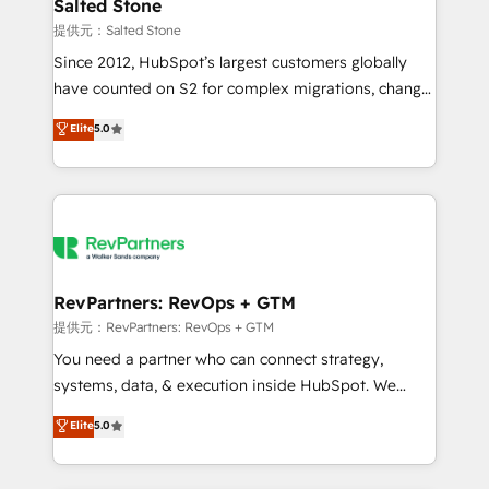
we turn complexity into clarity, human at global
Salted Stone
scale. 🏆 HubSpot’s CEO called us “the partner of the
提供元：Salted Stone
future.” Others agree it is proof of trust built through
Since 2012, HubSpot’s largest customers globally
measurable impact.
have counted on S2 for complex migrations, change
management, systems integration, and creative
Elite
5.0
solutions that deliver measurable impact and
transform brand experiences As one of the few full-
service creative agencies in the HubSpot
ecosystem, we blend strategy, technology, & award-
winning design to build scalable, globally
regionalized HubSpot websites, integrated
marketing campaigns, & RevOps frameworks that
RevPartners: RevOps + GTM
fuel long-term success We connect the entire
提供元：RevPartners: RevOps + GTM
customer lifecycle through seamless integrations,
You need a partner who can connect strategy,
ensure long-term adoption with change-
systems, data, & execution inside HubSpot. We
management programs, and align marketing, sales,
bridge the gap where most agencies fall short by
Elite
5.0
and service to drive sustainable growth With 6 key
combining GTM strategy with technical execution to
HubSpot accreditations and experience across
solve the right problem with the right solution. As the
hundreds of organizations in dozens of industries,