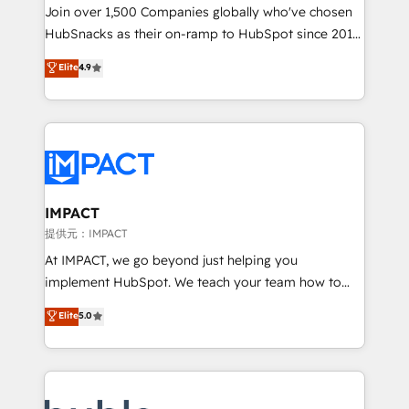
people, exciting ideas and can-do mentality, we
Join over 1,500 Companies globally who've chosen
ensure revenue growth on a daily basis. So tell us
HubSnacks as their on-ramp to HubSpot since 2014
your challenge; our passionate and growth driven
Simple pay-as-you-go plans that accelerate value...
Elite
4.9
team of 100+ experts is ready for you! Driving digital
1️⃣ Set Up | Onboarding New or Check-fixing existing
growth | www.brightdigital.com
HubSpot portals 2️⃣ Scale Up | 100% HubSpot Task
Execution... Global 24/7 ... All Experts 3️⃣ Integrate |
your entire Tech Stack with Custom Integrations
Slash months from your API Integration project... ⬅️
Click "Contact Business" ⬅️ to access 150+ Kickstart
Integration templates that put HubSpot in the center
IMPACT
of your tech stack, syncing... 🛍️ Shopify or
提供元：IMPACT
WooCommerce 💲 Stripe or Paypal 💰 Sage or
At IMPACT, we go beyond just helping you
Netsuite 🤖 Google or Microsoft ✍️ DocuSign or
implement HubSpot. We teach your team how to
PandaDoc 🌐 Avalara or Quaderno HubSnacks holds
master it. As the creators of the Endless Customers
Elite
5.0
the rare Advanced "Custom Integrations"
System™ (the next evolution of They Ask, You
Accreditation, securely sync data across... 🔄 any
Answer), we’re the only HubSpot partner built
apps, in any direction. Stuck on your old CRM..?
entirely around coaching and training. That means
Migrate | seamlessly off your old CRM onto a clean
we don’t do the work for you; we help you build the
new HubSpot portal with Advanced Website and