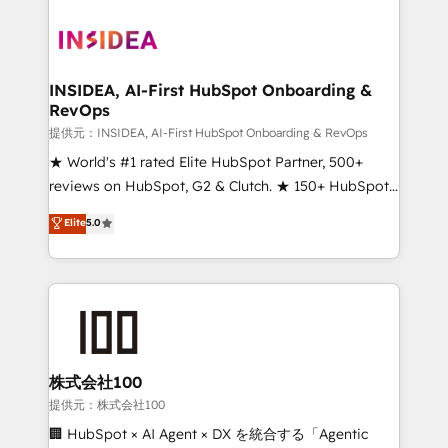
INSIDEA, AI-First HubSpot Onboarding &
RevOps
提供元：INSIDEA, AI-First HubSpot Onboarding & RevOps
★ World's #1 rated Elite HubSpot Partner, 500+
reviews on HubSpot, G2 & Clutch. ★ 150+ HubSpot
Certified Experts & Trainers across the team ★
Elite
5.0
1,500+ implementations across five continents ★ AI-
First, RevOps-led, Onboarding obsessed ★
Company of the Year 2024/25 INSIDEA helps
growing companies turn HubSpot into a revenue
engine. We onboard your team, migrate your data,
and build AI-powered workflows that drive adoption
from week one, in your time zone. What we do ➤
株式会社100
Onboarding: Live in weeks, with workflows built
提供元：株式会社100
around your business, not a template. ➤ Migration:
🏢 HubSpot × AI Agent × DX を統合する「Agentic