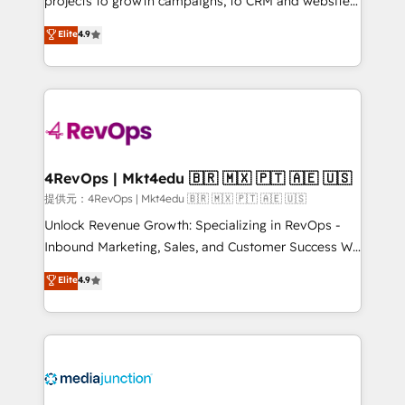
projects to growth campaigns, to CRM and websites.
HubSpot experts backed by over 10+ years of
Hire an agency that's experienced in every inch of
Elite
4.9
HubSpot experience ✔️Flexible pricing models —
HubSpot and willing to work hand-in-hand with your
Hourly-fee (assigned one Dedicated HubSpot
team to simplify the complex and build a better
Admin); Monthly-fee (HubSpot Admin + Project
experience for your team and customers.
Manager); and Fixed Project Cost (as per
requirement). ✔️Helped over 25,000+ customers so
far with our HubSpot solutions. ✔️Bespoke apps &
on-demand bundle services. Connect with us today!
4RevOps | Mkt4edu 🇧🇷 🇲🇽 🇵🇹 🇦🇪 🇺🇸
提供元：4RevOps | Mkt4edu 🇧🇷 🇲🇽 🇵🇹 🇦🇪 🇺🇸
Unlock Revenue Growth: Specializing in RevOps -
Inbound Marketing, Sales, and Customer Success We
specialize in driving revenue growth for companies
Elite
4.9
across industries through tailored marketing, sales,
and customer success strategies, utilizing RevOps
methodologies. As Latin America's largest HubSpot
partner and a global leader in education market, we
offer unparalleled insights. Operating in five
countries—Brazil, UAE (Abu Dhabi/Dubai/Sharjah),