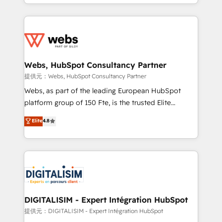
solve all your HubSpot challenges and improve user
sales, and service hubs • Built-in flexibility for
adoption, sales process and marketing results.
startups to global brands
Services 📚 Onboarding your team to HubSpot for
the first time 🔧 Designing and optimising your
HubSpot set-up for better results 🌐 Website design
and build using HubSpot 🔌 Integrating HubSpot
Webs, HubSpot Consultancy Partner
with other systems 🎓 Training your teams to be
提供元：Webs, HubSpot Consultancy Partner
HubSpot pros 📊 Lead generation services using
Webs, as part of the leading European HubSpot
HubSpot Why us? - SIX HubSpot Accreditations -
platform group of 150 Fte, is the trusted Elite
awarded by HubSpot after a rigorous process for
HubSpot CRM Partner offering you a roadmap on
Elite
4.8
CRM, Solutions Architecture, Onboarding , Data
maximizing EBITDA and achieving Commercial
Migration, Custom Integration & Platform
Excellence. With our targeted processes, we
Enablement -Onboarded over 500 businesses to
strengthen your digital transformation and minimize
HubSpot -Top 1% of partners worldwide -In-house
costs. As HubSpot's Advanced Accredited CRM
team of 25+ experts Contact us today to help you
Implementation partner, we provide expertise to
get more from your investment in HubSpot.
drive your business forward. Since 2015 we are fully
www.bbdboom.com
dedicated to HubSpot and with an experienced
DIGITALISIM - Expert Intégration HubSpot
team (50+), we work with reputable companies in
提供元：DIGITALISIM - Expert Intégration HubSpot
B2B sectors such as manufacturing, SaaS and