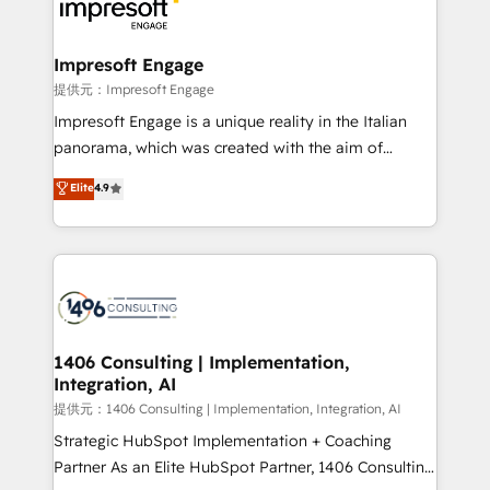
and—most importantly—simple. That’s why we lean
you grow faster, smarter, and with impact.
into bold ideas and shape them into thoughtful
products and strategies that actually make a
Impresoft Engage
difference.
提供元：Impresoft Engage
Impresoft Engage is a unique reality in the Italian
panorama, which was created with the aim of
putting Customer Experience at the center by
Elite
4.9
creating digital environments capable of integrating
people, processes and data. We offer the best
digital solutions on the market, ranging from CRM
processes and technologies to digital strategy, from
marketing automation to online and offline sales
processes through Customer Service Management,
allowing companies to optimize processes and meet
1406 Consulting | Implementation,
Integration, AI
the needs of the customer. We are part of Impresoft
Group, a group of specialized and complementary
提供元：1406 Consulting | Implementation, Integration, AI
companies that divide their offer into 4
Strategic HubSpot Implementation + Coaching
Competence Centers: Smart Manufacturing,
Partner As an Elite HubSpot Partner, 1406 Consulting
Customer First, Enabling Technologies & Security.