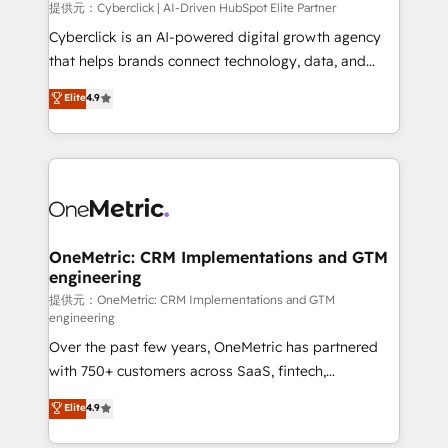
提供元：Cyberclick | AI-Driven HubSpot Elite Partner
Cyberclick is an AI-powered digital growth agency
that helps brands connect technology, data, and
creativity to achieve measurable results. Founded in
Elite
4.9
Barcelona and operating across Spain, LATAM, and
the UK, we support global companies in building
smarter marketing, sales, and customer success
strategies. As the only HubSpot Elite Partner in
Iberia (Spain & Portugal), we combine human insight
with intelligent automation to drive sustainable
growth. Our multidisciplinary team designs solutions
OneMetric: CRM Implementations and GTM
engineering
that simplify complexity, boost performance, and
turn innovation into real impact. 🌍 Highlights •
提供元：OneMetric: CRM Implementations and GTM
engineering
HubSpot Partner since 2012 • 2022 EMEA Impact
Over the past few years, OneMetric has partnered
Award: Best Integration • 150+ successful HubSpot
with 750+ customers across SaaS, fintech,
projects • Clients in 30+ industries • Proprietary
healthcare, real estate, and other industries. With
technology for integrations • Multilingual team:
Elite
4.9
150+ HubSpot-certified experts, we deliver scalable
English, Spanish, Portuguese & Italian 👉 Grow
solutions to complex GTM and RevOps challenges.
smarter with AI and HubSpot.