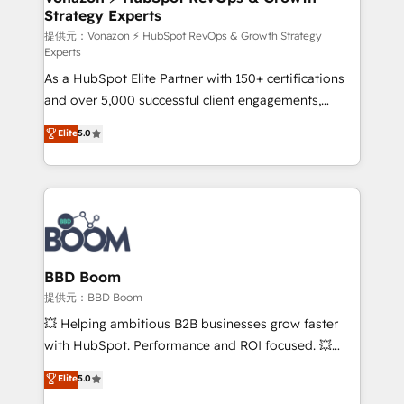
Strategy Experts
pour aligner les équipes marketing, commerciales et
support client (data migration, synchronisation API,
提供元：Vonazon ⚡ HubSpot RevOps & Growth Strategy
Experts
audit et maintenance) ➤ La création de sites internet
As a HubSpot Elite Partner with 150+ certifications
de conversion qui transforment les visiteurs en
and over 5,000 successful client engagements,
opportunités d'affaires ➤ La mise en place de
Vonazon turns marketing complexity into
stratégies d'acquisition marketing (SEO, SEA,
Elite
5.0
measurable, scalable growth. From onboarding to
inbound, automatisation marketing, ABM, IA,
enterprise-grade campaigns, our in-house team
emailing) Informations clés : - 10 ans d'expérience -
builds scalable strategies that drive long-term
100+ intégrations CRM HubSpot réussies - 40
revenue. ⚙️ HubSpot Integration & Optimization •
experts conseil - 150 certifications HubSpot
Seamless CRM, CMS, and automation setup •
cumulées
Complex platform migrations and data cleanups •
Custom APIs and third-party integrations 📈 End-to-
BBD Boom
End Revenue Acceleration • Lifecycle marketing and
提供元：BBD Boom
pipeline growth programs • Sales enablement tools
💥 Helping ambitious B2B businesses grow faster
and CRM optimization • Retention strategies with
with HubSpot. Performance and ROI focused. 💥
customer journey mapping 🏅 Elite-Level HubSpot
BBD Boom is the HubSpot partner that can help you
Elite
5.0
Execution • 750+ onboardings and 2,000+
to HubSpot Better. We work with your teams to
implementations • Deep expertise across marketing,