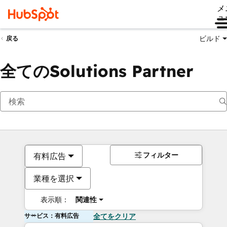
メ
ュ
ビルド
戻る
全てのSolutions Partner
フィルター
有料広告
業種を選択
表示順：
関連性
サービス：有料広告
全てをクリア