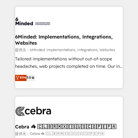
Our Expertise 🔹 Onboarding & Implementation:
Accredited HubSpot Partner, ensuring smooth setup
tailored to your GTM motion. 🔹 Migrations:
Accredited HubSpot Partner, ensuring migration
from other CRMs to HubSpot without data loss or
6Minded: Implementations, Integrations,
Websites
downtime. 🔹 RevOps Strategy: Align teams,
processes, and data to drive revenue efficiency. 🔹
提供元：6Minded: Implementations, Integrations, Websites
Integrations: Connect HubSpot with your tech stack
Tailored implementations without out-of-scope
for better adoption. 🔹 Custom Solutions: Build
headaches, web projects completed on time. Our in-
tailored apps, workflows, and configurations. We are
house team of certified CRM architects, experts,
Elite
5.0
SOC 2 Type II and ISO 27001 certified, reinforcing
developers, designers, and marketers handles all
our commitment to data security and compliance. At
aspects of your HubSpot. ✨ 400+ global clients ✨
OneMetric, we help revenue teams focus on the
100+ seamless migrations from 15+ different CRMs
OneMetric that matters most: revenue.
✨ 100,000+ hours in HubSpot projects, 75+ full Hub
implementations, and 5,000+ pages ✨ CS: Clients
generating 7-digit MRR from inbound campaigns ✨
CS: 245% organic growth & +751% new visitors for a
Cebra 🦓 🇨🇱🇧🇷🇲🇽🇪🇸🇺🇸🇨🇴🇵🇪🇵🇦
full-funnel HubSpot project ✨ CS: 415% conversion
提供元：Cebra 🦓 🇨🇱🇧🇷🇲🇽🇪🇸🇺🇸🇨🇴🇵🇪🇵🇦