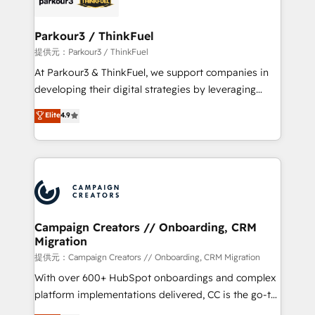
automation, and revenue intelligence to help
companies scale faster and smarter. 🔹 BOOMS:
Parkour3 / ThinkFuel
Demand generation for all your buyers With BOOMS,
提供元：Parkour3 / ThinkFuel
you invest in 100% of your buyers, accelerating your
At Parkour3 & ThinkFuel, we support companies in
growth and positioning yourself as an undisputed
developing their digital strategies by leveraging
leader. 🔹 BOOST: Optimize your digital
technologies and automating their marketing and
Elite
4.9
transformation process A methodology designed to
sales processes to generate growth. Our offer spans
implement HubSpot effectively and optimize your
from Strategy to Operations. We specialize in CRM
digital processes. 🔹 Trusted by Industry Leaders
onboarding and implementation, web design, sales
With an average rating of 4.9/5 and a proven track
& marketing automation, and digital marketing. With
record of business transformation, our growth-first
extensive experience working with tech companies
approach has helped brands dominate their
and manufacturers since 2002, we are committed to
markets.
empowering our clients and developing their
Campaign Creators // Onboarding, CRM
Migration
autonomy. Get to grips with HubSpot through
guided implementation and seamless integration of
提供元：Campaign Creators // Onboarding, CRM Migration
the CRM platform into your digital ecosystem. Would
With over 600+ HubSpot onboardings and complex
you like support in deploying your inbound
platform implementations delivered, CC is the go-to
marketing strategy? We'll provide support tailored
Elite Solutions Partner for businesses ready to