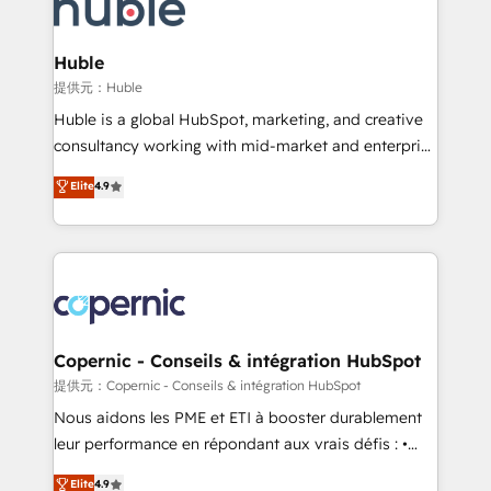
skills, processes, and internal team you need to
CRM Migrations using our in-house "HubScrub" Tool.
attract the right buyers, close deals faster, and grow
without outside dependencies. You’ll learn how to: •
Huble
Set up, audit, and organize your HubSpot portal •
提供元：Huble
Get your sales team fully using HubSpot • Track
Huble is a global HubSpot, marketing, and creative
pipeline and revenue across the entire buyer journey
consultancy working with mid-market and enterprise
• Build an in-house marketing team that drives
businesses. We go beyond implementation, shaping
Elite
4.9
growth • Create content and videos that attract
the strategy, processes, and teams that turn
buyers • Use AI to scale smarter Our coaching-led
HubSpot into a genuine growth engine. Named
approach works best for companies that are done
HubSpot's Global Partner of the Year in 2024,
with outsourcing and ready to build something that
consistently ranked among their top 5 partners
lasts. So if you're ready to become the most trusted
worldwide, and with over 15 years in the ecosystem,
voice in your market, let’s talk.
Huble has built a track record that speaks for itself.
One company, one operating model, delivering
Copernic - Conseils & intégration HubSpot
across offices and consulting teams in the UK, USA,
提供元：Copernic - Conseils & intégration HubSpot
Canada, Germany, France, Belgium, Singapore, and
Nous aidons les PME et ETI à booster durablement
South Africa. Certified compliant with ISO/IEC
leur performance en répondant aux vrais défis : •
27001:2022 and ISO 9001:2015 across all seven
Intégration de HubSpot avec d’autres outils (ERP,
Elite
4.9
international offices and 175+ employees.