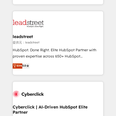
America. From casual user to super fan: make
Canada, we’ve delivered thousands of successful
HubSpot an experience you LOVE!
HubSpot projects for mid-market and enterprise
clients worldwide, with over 10 years experience. We
combine HubSpot, data, and AI to design connected
go-to-market systems that align people, process,
and technology for predictable, scalable revenue
leadstreet
growth. Our expertise spans RevOps, CRM and data
提供元：leadstreet
architecture, AI enablement, and strategic marketing,
HubSpot. Done Right. Elite HubSpot Partner with
delivered through our proprietary FLAIR framework
proven expertise across 650+ HubSpot
for responsible AI adoption. As a HubSpot Elite
implementations. With 12+ years of HubSpot
Elite
5.0
Partner and ISO 27001:2022 certified consultancy,
experience, we help you use the HubSpot platform
we blend strategy, creativity, and technology to help
to its fullest capacity, improve your current HubSpot
organisations scale smarter and grow stronger.
website, or build your new one.
Cyberclick | AI-Driven HubSpot Elite
Partner