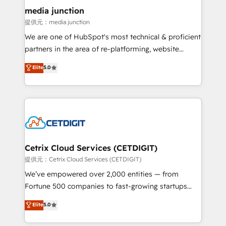
Mexico, USA, and Portugal—we've executed over a
media junction
hundred successful operations. Our approach,
提供元：media junction
rooted in RevOps principles, integrates analysis,
We are one of HubSpot's most technical & proficient
training, planning, and qualification. Leveraging
partners in the area of re-platforming, website
technology, data analytics, CRM optimization, and
design & development. We specialize in multi-hub
Elite
5.0
inbound marketing tactics, we focus on
implementations for mid-market & enterprise
understanding, nurturing, and converting leads.
companies. We are woman-owned, powered by
Partner with us to unlock your business's full
coffee, and we ❤️ dogs. We produce award-winning
potential and achieve sustained growth in today's
work for our clients. 🏆2023 Technical Expertise
competitive market.
Impact Award 🏆2022 Technical Expertise Impact
Award 🏆2022 Platform Migration Excellence Impact
Award 🏆2020 Elite Solutions Partner 🏆2019
Cetrix Cloud Services (CETDIGIT)
Integrations HubSpot Impact Award 🏆2019
提供元：Cetrix Cloud Services (CETDIGIT)
Marketing Enablement HubSpot Impact Award 🏆
We’ve empowered over 2,000 entities — from
2018 Website Design HubSpot Impact Award 🏆2017
Fortune 500 companies to fast-growing startups
Website Design HubSpot Impact Award 🏆2016
and nonprofits — to streamline operations, scale
Elite
5.0
Growth-Driven Design Agency of the Year 🏆2016
revenue, and unlock the full potential of HubSpot.
Sales Enablement HubSpot Impact Award 🏆2015
With deep technical and industry expertise, we fuse