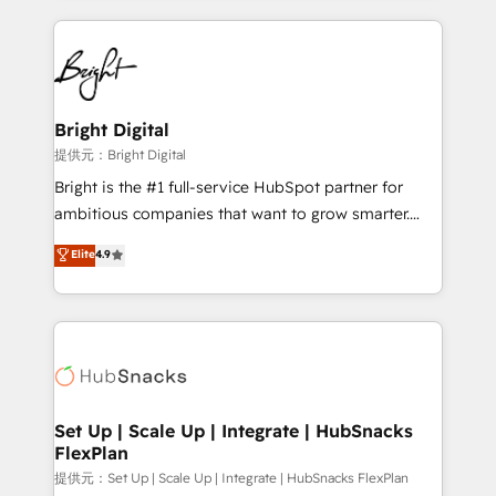
Growth-Driven Design Agency of the Year 🏆2015
automation, integration, and AI innovation to deliver
Became the 5th Agency to reach Diamond 🏆2014
lasting impact. We specialize in: • Turnkey and end-
HubSpot COS Performance Award 🏆2014 HubSpot
to-end HubSpot implementations • Onboarding for
COS Design Award 🏆2013 HubSpot Marketplace
Sales, Service, Marketing & Content Hubs • AI voice
Provider of the Year 🏆2011 Became a HubSpot
and chat agents, predictive automation, and smart
Bright Digital
Partner 📆Founded in 1997
workflows • Salesforce + HubSpot integration •
提供元：Bright Digital
RevOps and AI-driven sales enablement • Website
Bright is the #1 full-service HubSpot partner for
design and CMS development • ERP integration: SAP,
ambitious companies that want to grow smarter.
NetSuite, Microsoft Dynamics, … • Data cleansing
From HubSpot onboarding, to training, from
Elite
4.9
and CRM migration from any platform •
developing a new website to lead generation and
Client/member portals built on HubSpot • Custom
digital marketing; we do it all (and with great
and complex integrations: SAM.gov, GovWin,
results)! In short, our services include: - HubSpot
QuickBooks, PandaDoc, ClickUp, Shopify, Mapsly,
consultancy: onboarding, training, data migration -
WooCommerce, BuilderTrend, and more Experience
HubSpot development: websites, custom modules,
the difference — reach out to see how AI + HubSpot
integrations - Marketing & sales solutions: digital
can transform your business.
marketing, advertising, campaigns, content and
Set Up | Scale Up | Integrate | HubSnacks
FlexPlan
design We connect people, data and technology to
improve customer experiences. With our bright
提供元：Set Up | Scale Up | Integrate | HubSnacks FlexPlan