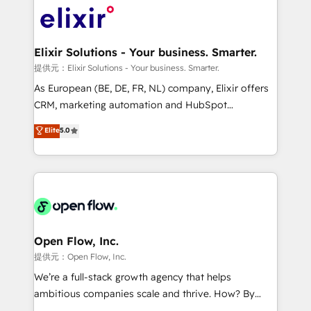
HIPAA-aware; CASL-compliant; GDPR-ready
Design, Migrations + Integrations. Mole Street’s
implementations where required 💡 Why 500+
mission is empowering others to realize their
Clients Choose Us: Elite Partner; technical, fast, and
greatness, which is achieved through creating
Elixir Solutions - Your business. Smarter.
built to scale.
absolute clarity, derived from a well-defined
提供元：Elixir Solutions - Your business. Smarter.
strategy, executed well, and reported on with clear
As European (BE, DE, FR, NL) company, Elixir offers
results. The culture is driven by core values; Joy, Grit,
CRM, marketing automation and HubSpot
Accountability, Curiosity, Authenticity, Growth
integration products and services to mid-market
Elite
5.0
Mindedness, and Clarity. We are driven to win for the
and enterprise customers. We ensure that your sales,
collective good of the company and its clientele, and
service and marketing department operates in the
dedicated to breaking the mold from the agency of
most effective way, while at the same time
the past into the consultancy of the future. Great
leveraging your commercial data for a fully
things are happening.
integrated buyers journey. Elixir is located in
Brussels, Munich "München", Cologne "Köln", Paris
and Amsterdam. Elixir is a first mover and leader
Open Flow, Inc.
when it comes to HubSpot sales and service
提供元：Open Flow, Inc.
implementations, highly renowned for our business
We’re a full-stack growth agency that helps
acumen, process (re-)design experience and a
ambitious companies scale and thrive. How? By
massive amount of success stories in this area. We
upgrading and streamlining every single revenue-