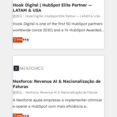
Revenue Operations - Inbound Marketing -
Hook Digital | HubSpot Elite Partner —
LATAM & USA
Outbound Marketing - HubSpot CMS Website
Design & Development We empower our clients to
提供元：Hook Digital | HubSpot Elite Partner — LATAM & USA
reach their full potential by providing transparent,
Hook Digital is one of the first 50 HubSpot partners
relationship-driven support. With over 300 HubSpot
worldwide (since 2010) and a 7x HubSpot Awarded
certifications and accreditations, we deliver both the
Elite Partner. With 500+ projects across the U.S.,
Elite
4.9
technical know-how and strategic guidance you
Brazil, and LATAM, we combine global expertise with
need to succeed.
regional experience. Today, we are Brazil’s largest
HubSpot Elite Partner—trusted by companies across
the Americas to scale smarter. ⚙️ CRM
Implementation & Migration Onboarding across all
Hubs, plus migrations from Salesforce, Pipedrive, RD
Station, Freshdesk, Intercom, and more. Custom
Nexforce: Revenue AI & Nacionalização de
Faturas
objects, automations, and integrations built for
growth. 🚀 AI-Driven GTM Orchestration Unify
提供元：Nexforce: Revenue AI & Nacionalização de Faturas
HubSpot with LinkedIn, WhatsApp, email, paid
A Nexforce ajuda empresas a implementar otimizar
media, and AI voice to drive pipeline. 🤖 AI Custom
e operar a HubSpot com mais eficiência e
Agent Development Deploy AI agents for
previsibilidade de receita. Combinamos Revenue
Elite
5.0