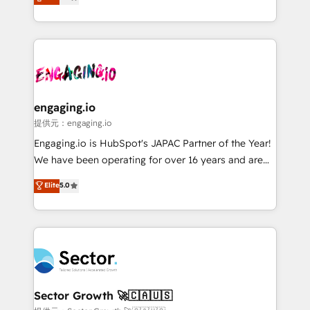
prospecting, follow-ups, service triage, and
Operations (RevOps) e Inteligência Artificial para
knowledge retrieval—built in HubSpot. ⚡ Fast-Track
estruturar processos integrar sistemas organizar
& Growth-Track Services Fast-Track: Rapid HubSpot
dados e automatizar operações. O objetivo é
onboarding in weeks Growth-Track: Unlock
transformar a HubSpot em um verdadeiro sistema
advanced optimization & adoption 📍 São Paulo, BR
operacional de receita conectando equipes
• Des Moines, IA • New York, NY
tecnologia e dados em uma operação integrada.
Também somos distribuidores oficiais da HubSpot
engaging.io
e de mais de 150 softwares globais permitindo
提供元：engaging.io
contratar e pagar a HubSpot em reais com nota
Engaging.io is HubSpot's JAPAC Partner of the Year!
fiscal no Brasil e gerar economia de até 50% na
We have been operating for over 16 years and are
contratação de softwares internacionais.
one of HubSpot's most experienced and technically
Elite
5.0
Oferecemos ainda agentes de IA especializados em
capable Agency Partners globally. We specialise in
HubSpot que automatizam tarefas executam rotinas
complex CRM migrations, implementations,
no CRM e mantêm os dados organizados, como um
integrations, custom CMS portal development,
especialista operando a plataforma 24/7. Hoje 300+
design & UX for mid to large to multi national
empresas em 13 países utilizam a Nexforce. Somos
businesses. Our teams are based in North America
a maior parceira da HubSpot na América Latina e
and APAC. We are HubSpot's top-ranked Advanced
líder no ranking global de sucesso do cliente da
Implementation Certified Partner and we contribute
Sector Growth 🚀🇨🇦🇺🇸
HubSpot.
to their advisory council. We strive to do 'good work