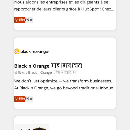
Nous aidons les entreprises et les dirigeants à se
business services. We prepare a customized
rapprocher de leurs clients grâce à HubSpot ! Chez
business case that demonstrates the value and
DIGITALISIM, nous avons l'intime conviction que la
Elite
5.0
impact of your digital transformation, including a
réussite des entreprises passe par l’innovation web,
detailed financial rationale with a focus on ROI and
le marketing digital, et la relation client ! C'est
TCO. As a trusted extension of your team, we
pourquoi, nos experts sont à la fois capables de
believe in the power of partnership. Together, we
gérer votre projet de création de site internet, votre
embark on a transformational journey that sets your
référencement, votre stratégie digitale et le pilotage
business up for long-term success. Unlock your
et l'intégration d'HubSpot ! Les grandes phases d'un
business. If not now, when?
projet HubSpot avec DIGITALISIM : 🧽 Nettoyage,
Black n Orange 🇺🇸 🇲🇽 🇨🇦
migration et intégration des bases de données. 🚀
提供元：Black n Orange 🇺🇸 🇲🇽 🇨🇦
Développement des interfaces avec vos logiciels
We don’t just optimize — we transform businesses.
métiers ⚙️ Configuration de la plateforme HubSpot
At Black n Orange, we go beyond traditional Inbound
📈 Configuration de rapports et tableaux de bord 🤝
Marketing with our exclusive methodologies:
Elite
5.0
Book Process & Guidelines utilisateurs 🎓
BOOMS and BOOST. Together, they form a powerful
Formations des utilisateurs
combination that has driven success for over 800
businesses worldwide. As Elite HubSpot Partners, we
specialize in crafting high-performance growth
strategies that integrate data-driven marketing,