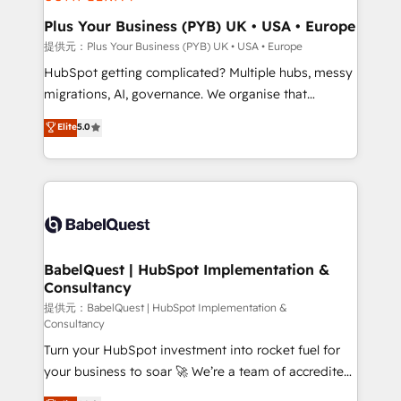
HubSpot Content Hub, WordPress development,
B2B SEO, paid media, and content. We work with
Plus Your Business (PYB) UK • USA • Europe
enterprise and growth-led companies across
提供元：Plus Your Business (PYB) UK • USA • Europe
technology, professional services, financial services
HubSpot getting complicated? Multiple hubs, messy
and industrial sectors. Offices in Johannesburg, Cape
migrations, AI, governance. We organise that
Town and London. 500+ HubSpot CRM
complexity, so your team can put HubSpot to work...
Elite
5.0
implementations delivered. AI visibility coverage
Welcome to our Profile! We help with: • CRM
across ChatGPT, Claude, Perplexity, Gemini and
implementation, reports, workflows, and team
Google AI Overviews. HubSpot Impact Award -
training • CRM migration from Salesforce, Pipedrive,
Customer First HubSpot Impact Award - Integrations
Dynamics and others • Technical projects including
Innovation HubSpot Impact Award - Platform
custom API integrations with ERP (and other
Migration Excellence HubSpot Impact Award -
systems) • AI governance for HubSpot-centred
Platform Excellence 35+ full-time HubSpot
operations A little about us: • Boutique 'Elite' team of
BabelQuest | HubSpot Implementation &
professionals.
Consultancy
12 • 150+ clients across Sales Hub, Marketing Hub,
Service Hub, Data Hub and CMS • ISO/IEC
提供元：BabelQuest | HubSpot Implementation &
Consultancy
27001:2022, ISO 9001:2015, and ISO 42001:2023
Turn your HubSpot investment into rocket fuel for
certified - the AI management standard • GuardHub:
your business to soar 🚀 We’re a team of accredited
our AI governance framework, built on ISO 42001
HubSpot experts ready to help you. We can
Ready for the next step? Click the 👈 '𝗖𝗼𝗻𝘁𝗮𝗰𝘁