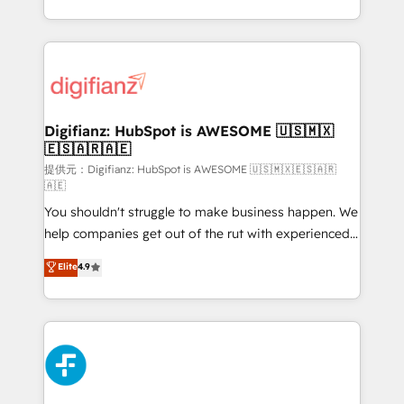
𝗯𝘂𝘀𝗶𝗻𝗲𝘀𝘀' button to get in touch (𝘸𝘦'𝘳𝘦 𝘴𝘶𝘱𝘦𝘳
growth. We modernise platforms, streamline
𝘳𝘦𝘴𝘱𝘰𝘯𝘴𝘪𝘷𝘦)
operations that are causing inefficiencies, improve
customer experiences, integrate systems, and
supercharge revenue operations Key services: • CRM
Implementation • Systems Integration • Digital
Transformation / Web Development • RevOps &
Digifianz: HubSpot is AWESOME 🇺🇸🇲🇽
🇪🇸🇦🇷🇦🇪
Sales Consulting • Marketing Automation What
makes us different? 🚀 Top 0.5% of global HubSpot
提供元：Digifianz: HubSpot is AWESOME 🇺🇸🇲🇽🇪🇸🇦🇷
🇦🇪
agencies ⚙️ The strongest technical ability and
You shouldn't struggle to make business happen. We
integration capabilities 💼 Consultative, long-term
help companies get out of the rut with experienced,
partners who will embed ourselves into your
process-oriented teams implementing HubSpot
business, processes and systems 🏢 We specialise in
Elite
4.9
Marketing, Sales, Service, CMS and Operations Hub,
working with mid-market and enterprise
so selling and actually engaging with your customers
organisations, global organisations and those with
feels easy and pain-free. We are a top ranked
complex use cases 🏆 CRM Implementation,
HubSpot Elite Partner, winner of Rookie of the Year
Platform Enablement, Custom Integration and
and Customer First Awards, 4.9/5 rating in HubSpot
Onboarding Accredited 🔐 ISO27001 & ISO9001
Reviews and 4.9/5 rating in Clutch Reviews. Digifianz
Certified