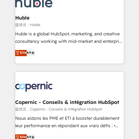
skills, processes, and internal team you need to
CRM Migrations using our in-house "HubScrub" Tool.
attract the right buyers, close deals faster, and grow
without outside dependencies. You’ll learn how to: •
Huble
Set up, audit, and organize your HubSpot portal •
提供元：Huble
Get your sales team fully using HubSpot • Track
Huble is a global HubSpot, marketing, and creative
pipeline and revenue across the entire buyer journey
consultancy working with mid-market and enterprise
• Build an in-house marketing team that drives
businesses. We go beyond implementation, shaping
Elite
4.9
growth • Create content and videos that attract
the strategy, processes, and teams that turn
buyers • Use AI to scale smarter Our coaching-led
HubSpot into a genuine growth engine. Named
approach works best for companies that are done
HubSpot's Global Partner of the Year in 2024,
with outsourcing and ready to build something that
consistently ranked among their top 5 partners
lasts. So if you're ready to become the most trusted
worldwide, and with over 15 years in the ecosystem,
voice in your market, let’s talk.
Huble has built a track record that speaks for itself.
One company, one operating model, delivering
Copernic - Conseils & intégration HubSpot
across offices and consulting teams in the UK, USA,
提供元：Copernic - Conseils & intégration HubSpot
Canada, Germany, France, Belgium, Singapore, and
Nous aidons les PME et ETI à booster durablement
South Africa. Certified compliant with ISO/IEC
leur performance en répondant aux vrais défis : •
27001:2022 and ISO 9001:2015 across all seven
Intégration de HubSpot avec d’autres outils (ERP,
Elite
4.9
international offices and 175+ employees.