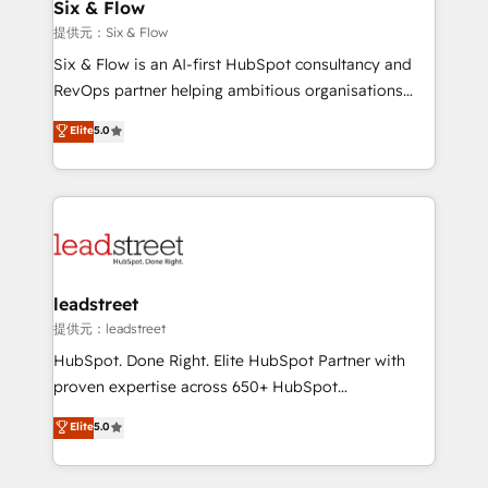
helps the following industries: logistics & 3PL, home
Six & Flow
improvement & construction, branding and
提供元：Six & Flow
commercialization, real estate, health, education,
Six & Flow is an AI-first HubSpot consultancy and
SaaS, Software Dev & IT and consulting, make the
RevOps partner helping ambitious organisations
most out of their HubSpot experience operating in
grow with clarity, confidence, and intelligence.
Elite
5.0
the United States, EU, UAE, Mexico and Latin
Operating across the UK, Netherlands, Ireland, and
America. From casual user to super fan: make
Canada, we’ve delivered thousands of successful
HubSpot an experience you LOVE!
HubSpot projects for mid-market and enterprise
clients worldwide, with over 10 years experience. We
combine HubSpot, data, and AI to design connected
go-to-market systems that align people, process,
and technology for predictable, scalable revenue
leadstreet
growth. Our expertise spans RevOps, CRM and data
提供元：leadstreet
architecture, AI enablement, and strategic marketing,
HubSpot. Done Right. Elite HubSpot Partner with
delivered through our proprietary FLAIR framework
proven expertise across 650+ HubSpot
for responsible AI adoption. As a HubSpot Elite
implementations. With 12+ years of HubSpot
Elite
5.0
Partner and ISO 27001:2022 certified consultancy,
experience, we help you use the HubSpot platform
we blend strategy, creativity, and technology to help
to its fullest capacity, improve your current HubSpot
organisations scale smarter and grow stronger.