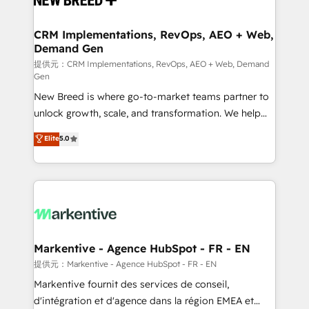
定の代行ではなく、設計の責任」を引き受け、部門横断
technical development team. - 19 HubSpot-certified
の統合・浸透・変革管理を実行します。 ▸ CMS戦略設
trainers to drive platform adoption. 📈 Revenue
CRM Implementations, RevOps, AEO + Web,
計・構築：リード獲得・CVR・SEOを前提にした情報設
Demand Gen
Generation - Full-funnel marketing and high-
計・導線設計・テンプレート設計をContent Hubで一体
performance advertising via Point Success Media. -
提供元：CRM Implementations, RevOps, AEO + Web, Demand
Gen
提供。 ▸ 既存CRM・MAからの移行支援：Salesforce・
Expert deployment of Breeze AI and custom agents
Marketo・Pardot等からの移行、カスタム設計、履歴
New Breed is where go-to-market teams partner to
to automate growth. 🏆 Elite Excellence - 8 platform
データ移行と活用設計まで。 ▸ AEO対応：ChatGPT・
unlock growth, scale, and transformation. We help
accreditations and deep HIPAA-compliance
Perplexity等のAI検索からの流入・引用を前提にコンテ
companies activate HubSpot’s AI-powered
expertise. - A team of 250+ experts dedicated to
Elite
5.0
ンツとサイト構造を最適化。 🏆 なぜ100incを選ぶの
customer platform and operationalize HubSpot’s
your resilient growth.
か？ ✓ HubSpot Eliteパートナー認定 ✓ HubSpotアワ
Loop Marketing framework through expert-led
ード受賞・HUGリーダー ✓ ISO27001:2022 /
services, smart agents, and purpose-built apps,
ISO9001:2015 取得 ✓ 400社以上の導入実績 ✓
tailored to your business. Together, we unlock
HubSpot大百科 出版 CRM・AI活用に関するご相談、現
results, fast. ⚙️CRM & RevOps: Align all Hubs to your
状整理の壁打ちなど、構想段階からお気軽にお問い合わ
buyer journey for clean data, scalability, & reporting.
せください。
🎯Demand Gen & ABM: Drive pipeline with inbound,
Markentive - Agence HubSpot - FR - EN
ABM, AEO, SEO, & paid media. 👩‍💻Web Design:
提供元：Markentive - Agence HubSpot - FR - EN
Build high-performing websites with UX, messaging,
Markentive fournit des services de conseil,
& conversion strategy that drive results. 🤖AI
d'intégration et d'agence dans la région EMEA et