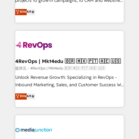
projects to growth campaigns, to CRM and websites.
HubSpot experts backed by over 10+ years of
Hire an agency that's experienced in every inch of
Elite
4.9
HubSpot experience ✔️Flexible pricing models —
HubSpot and willing to work hand-in-hand with your
Hourly-fee (assigned one Dedicated HubSpot
team to simplify the complex and build a better
Admin); Monthly-fee (HubSpot Admin + Project
experience for your team and customers.
Manager); and Fixed Project Cost (as per
requirement). ✔️Helped over 25,000+ customers so
far with our HubSpot solutions. ✔️Bespoke apps &
on-demand bundle services. Connect with us today!
4RevOps | Mkt4edu 🇧🇷 🇲🇽 🇵🇹 🇦🇪 🇺🇸
提供元：4RevOps | Mkt4edu 🇧🇷 🇲🇽 🇵🇹 🇦🇪 🇺🇸
Unlock Revenue Growth: Specializing in RevOps -
Inbound Marketing, Sales, and Customer Success We
specialize in driving revenue growth for companies
Elite
4.9
across industries through tailored marketing, sales,
and customer success strategies, utilizing RevOps
methodologies. As Latin America's largest HubSpot
partner and a global leader in education market, we
offer unparalleled insights. Operating in five
countries—Brazil, UAE (Abu Dhabi/Dubai/Sharjah),