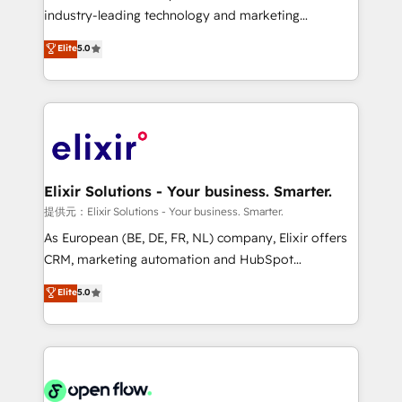
intake; pipeline and document workflows 🛒 E-
industry-leading technology and marketing
Commerce: Shopify, WooCommerce; lifecycle and
consultancy. Our focus is on enterprise and mid-
Elite
5.0
revenue automation 🏢 Real Estate: deal pipelines;
market B2B companies globally that want a strategic
portfolio and lifecycle management 🏭
approach to execute their goals through creative
Manufacturing: ERP integrations; operational
applications of our solutions; Technical HubSpot
alignment 🛡️ Compliance & Data Considerations:
Consulting, Content Marketing, Growth-Driven
HIPAA-aware; CASL-compliant; GDPR-ready
Design, Migrations + Integrations. Mole Street’s
implementations where required 💡 Why 500+
mission is empowering others to realize their
Clients Choose Us: Elite Partner; technical, fast, and
greatness, which is achieved through creating
Elixir Solutions - Your business. Smarter.
built to scale.
absolute clarity, derived from a well-defined
提供元：Elixir Solutions - Your business. Smarter.
strategy, executed well, and reported on with clear
As European (BE, DE, FR, NL) company, Elixir offers
results. The culture is driven by core values; Joy, Grit,
CRM, marketing automation and HubSpot
Accountability, Curiosity, Authenticity, Growth
integration products and services to mid-market
Elite
5.0
Mindedness, and Clarity. We are driven to win for the
and enterprise customers. We ensure that your sales,
collective good of the company and its clientele, and
service and marketing department operates in the
dedicated to breaking the mold from the agency of
most effective way, while at the same time
the past into the consultancy of the future. Great
leveraging your commercial data for a fully
things are happening.
integrated buyers journey. Elixir is located in