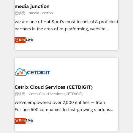
Mexico, USA, and Portugal—we've executed over a
media junction
hundred successful operations. Our approach,
提供元：media junction
rooted in RevOps principles, integrates analysis,
We are one of HubSpot's most technical & proficient
training, planning, and qualification. Leveraging
partners in the area of re-platforming, website
technology, data analytics, CRM optimization, and
design & development. We specialize in multi-hub
Elite
5.0
inbound marketing tactics, we focus on
implementations for mid-market & enterprise
understanding, nurturing, and converting leads.
companies. We are woman-owned, powered by
Partner with us to unlock your business's full
coffee, and we ❤️ dogs. We produce award-winning
potential and achieve sustained growth in today's
work for our clients. 🏆2023 Technical Expertise
competitive market.
Impact Award 🏆2022 Technical Expertise Impact
Award 🏆2022 Platform Migration Excellence Impact
Award 🏆2020 Elite Solutions Partner 🏆2019
Cetrix Cloud Services (CETDIGIT)
Integrations HubSpot Impact Award 🏆2019
提供元：Cetrix Cloud Services (CETDIGIT)
Marketing Enablement HubSpot Impact Award 🏆
We’ve empowered over 2,000 entities — from
2018 Website Design HubSpot Impact Award 🏆2017
Fortune 500 companies to fast-growing startups
Website Design HubSpot Impact Award 🏆2016
and nonprofits — to streamline operations, scale
Elite
5.0
Growth-Driven Design Agency of the Year 🏆2016
revenue, and unlock the full potential of HubSpot.
Sales Enablement HubSpot Impact Award 🏆2015
With deep technical and industry expertise, we fuse