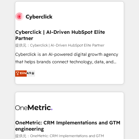
website, or build your new one.
Cyberclick | AI-Driven HubSpot Elite
Partner
提供元：Cyberclick | AI-Driven HubSpot Elite Partner
Cyberclick is an AI-powered digital growth agency
that helps brands connect technology, data, and
creativity to achieve measurable results. Founded in
Elite
4.9
Barcelona and operating across Spain, LATAM, and
the UK, we support global companies in building
smarter marketing, sales, and customer success
strategies. As the only HubSpot Elite Partner in
Iberia (Spain & Portugal), we combine human insight
with intelligent automation to drive sustainable
growth. Our multidisciplinary team designs solutions
OneMetric: CRM Implementations and GTM
engineering
that simplify complexity, boost performance, and
turn innovation into real impact. 🌍 Highlights •
提供元：OneMetric: CRM Implementations and GTM