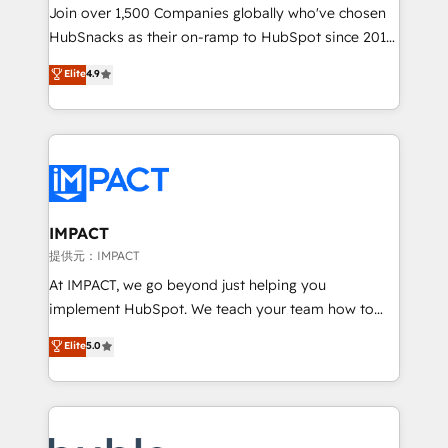
people, exciting ideas and can-do mentality, we
Join over 1,500 Companies globally who've chosen
ensure revenue growth on a daily basis. So tell us
HubSnacks as their on-ramp to HubSpot since 2014
your challenge; our passionate and growth driven
Simple pay-as-you-go plans that accelerate value...
Elite
4.9
team of 100+ experts is ready for you! Driving digital
1️⃣ Set Up | Onboarding New or Check-fixing existing
growth | www.brightdigital.com
HubSpot portals 2️⃣ Scale Up | 100% HubSpot Task
Execution... Global 24/7 ... All Experts 3️⃣ Integrate |
your entire Tech Stack with Custom Integrations
Slash months from your API Integration project... ⬅️
Click "Contact Business" ⬅️ to access 150+ Kickstart
Integration templates that put HubSpot in the center
IMPACT
of your tech stack, syncing... 🛍️ Shopify or
提供元：IMPACT
WooCommerce 💲 Stripe or Paypal 💰 Sage or
At IMPACT, we go beyond just helping you
Netsuite 🤖 Google or Microsoft ✍️ DocuSign or
implement HubSpot. We teach your team how to
PandaDoc 🌐 Avalara or Quaderno HubSnacks holds
master it. As the creators of the Endless Customers
Elite
5.0
the rare Advanced "Custom Integrations"
System™ (the next evolution of They Ask, You
Accreditation, securely sync data across... 🔄 any
Answer), we’re the only HubSpot partner built
apps, in any direction. Stuck on your old CRM..?
entirely around coaching and training. That means
Migrate | seamlessly off your old CRM onto a clean
we don’t do the work for you; we help you build the
new HubSpot portal with Advanced Website and