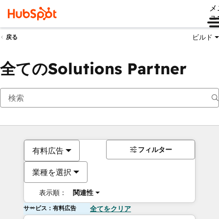
メ
ュ
ビルド
戻る
全てのSolutions Partner
フィルター
有料広告
業種を選択
表示順：
関連性
サービス：有料広告
全てをクリア