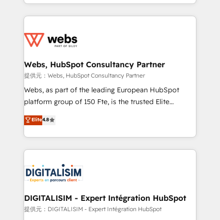
solve all your HubSpot challenges and improve user
sales, and service hubs • Built-in flexibility for
adoption, sales process and marketing results.
startups to global brands
Services 📚 Onboarding your team to HubSpot for
the first time 🔧 Designing and optimising your
HubSpot set-up for better results 🌐 Website design
and build using HubSpot 🔌 Integrating HubSpot
Webs, HubSpot Consultancy Partner
with other systems 🎓 Training your teams to be
提供元：Webs, HubSpot Consultancy Partner
HubSpot pros 📊 Lead generation services using
Webs, as part of the leading European HubSpot
HubSpot Why us? - SIX HubSpot Accreditations -
platform group of 150 Fte, is the trusted Elite
awarded by HubSpot after a rigorous process for
HubSpot CRM Partner offering you a roadmap on
Elite
4.8
CRM, Solutions Architecture, Onboarding , Data
maximizing EBITDA and achieving Commercial
Migration, Custom Integration & Platform
Excellence. With our targeted processes, we
Enablement -Onboarded over 500 businesses to
strengthen your digital transformation and minimize
HubSpot -Top 1% of partners worldwide -In-house
costs. As HubSpot's Advanced Accredited CRM
team of 25+ experts Contact us today to help you
Implementation partner, we provide expertise to
get more from your investment in HubSpot.
drive your business forward. Since 2015 we are fully
www.bbdboom.com
dedicated to HubSpot and with an experienced
DIGITALISIM - Expert Intégration HubSpot
team (50+), we work with reputable companies in
提供元：DIGITALISIM - Expert Intégration HubSpot
B2B sectors such as manufacturing, SaaS and