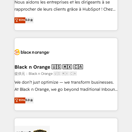
Nous aidons les entreprises et les dirigeants à se
business services. We prepare a customized
rapprocher de leurs clients grâce à HubSpot ! Chez
business case that demonstrates the value and
DIGITALISIM, nous avons l'intime conviction que la
Elite
5.0
impact of your digital transformation, including a
réussite des entreprises passe par l’innovation web,
detailed financial rationale with a focus on ROI and
le marketing digital, et la relation client ! C'est
TCO. As a trusted extension of your team, we
pourquoi, nos experts sont à la fois capables de
believe in the power of partnership. Together, we
gérer votre projet de création de site internet, votre
embark on a transformational journey that sets your
référencement, votre stratégie digitale et le pilotage
business up for long-term success. Unlock your
et l'intégration d'HubSpot ! Les grandes phases d'un
business. If not now, when?
projet HubSpot avec DIGITALISIM : 🧽 Nettoyage,
Black n Orange 🇺🇸 🇲🇽 🇨🇦
migration et intégration des bases de données. 🚀
提供元：Black n Orange 🇺🇸 🇲🇽 🇨🇦
Développement des interfaces avec vos logiciels
We don’t just optimize — we transform businesses.
métiers ⚙️ Configuration de la plateforme HubSpot
At Black n Orange, we go beyond traditional Inbound
📈 Configuration de rapports et tableaux de bord 🤝
Marketing with our exclusive methodologies:
Elite
5.0
Book Process & Guidelines utilisateurs 🎓
BOOMS and BOOST. Together, they form a powerful
Formations des utilisateurs
combination that has driven success for over 800
businesses worldwide. As Elite HubSpot Partners, we
specialize in crafting high-performance growth
strategies that integrate data-driven marketing,