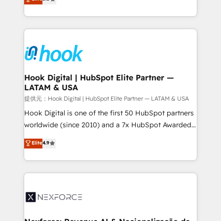
HubSpot partners 🔄 Top 5% globally in client
tailored solutions that drive results by leveraging
retention 📅 8+ years of consistent results since 2017
HubSpot’s platform and data to fuel success.
Who We Serve Revenue teams, marketing leaders,
Technical Solutions: - HubSpot Technical Consulting -
and sales ops at mid-market companies ready to
HubSpot CRM Implementation - HubSpot
move beyond spreadsheets into unified systems
Onboarding - Data Migration & Integrations -
that drive real business results.
Technical Audit & Optimization Strategic Solutions: -
Revenue Operations - Inbound Marketing -
Hook Digital | HubSpot Elite Partner —
LATAM & USA
Outbound Marketing - HubSpot CMS Website
Design & Development We empower our clients to
提供元：Hook Digital | HubSpot Elite Partner — LATAM & USA
reach their full potential by providing transparent,
Hook Digital is one of the first 50 HubSpot partners
relationship-driven support. With over 300 HubSpot
worldwide (since 2010) and a 7x HubSpot Awarded
certifications and accreditations, we deliver both the
Elite Partner. With 500+ projects across the U.S.,
Elite
4.9
technical know-how and strategic guidance you
Brazil, and LATAM, we combine global expertise with
need to succeed.
regional experience. Today, we are Brazil’s largest
HubSpot Elite Partner—trusted by companies across
the Americas to scale smarter. ⚙️ CRM
Implementation & Migration Onboarding across all
Hubs, plus migrations from Salesforce, Pipedrive, RD
Station, Freshdesk, Intercom, and more. Custom