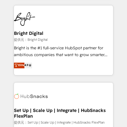
Growth-Driven Design Agency of the Year 🏆2015
automation, integration, and AI innovation to deliver
Became the 5th Agency to reach Diamond 🏆2014
lasting impact. We specialize in: • Turnkey and end-
HubSpot COS Performance Award 🏆2014 HubSpot
to-end HubSpot implementations • Onboarding for
COS Design Award 🏆2013 HubSpot Marketplace
Sales, Service, Marketing & Content Hubs • AI voice
Provider of the Year 🏆2011 Became a HubSpot
and chat agents, predictive automation, and smart
Bright Digital
Partner 📆Founded in 1997
workflows • Salesforce + HubSpot integration •
提供元：Bright Digital
RevOps and AI-driven sales enablement • Website
Bright is the #1 full-service HubSpot partner for
design and CMS development • ERP integration: SAP,
ambitious companies that want to grow smarter.
NetSuite, Microsoft Dynamics, … • Data cleansing
From HubSpot onboarding, to training, from
Elite
4.9
and CRM migration from any platform •
developing a new website to lead generation and
Client/member portals built on HubSpot • Custom
digital marketing; we do it all (and with great
and complex integrations: SAM.gov, GovWin,
results)! In short, our services include: - HubSpot
QuickBooks, PandaDoc, ClickUp, Shopify, Mapsly,
consultancy: onboarding, training, data migration -
WooCommerce, BuilderTrend, and more Experience
HubSpot development: websites, custom modules,
the difference — reach out to see how AI + HubSpot
integrations - Marketing & sales solutions: digital
can transform your business.
marketing, advertising, campaigns, content and
Set Up | Scale Up | Integrate | HubSnacks
FlexPlan
design We connect people, data and technology to
improve customer experiences. With our bright
提供元：Set Up | Scale Up | Integrate | HubSnacks FlexPlan