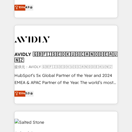
Strategy: Activate Breeze Agents, configure HubSpot
North America. Avec plus de 115 experts en
Elite
4.9
AI, & maximize AEO with tailored AI services. 🧩
marketing automation, Growth, Revops, CRM et
Integrations: Extend HubSpot with custom
webdesign. Markentive is both a consulting firm, a
integrations, hosting, & maintenance.
digital agency and an integrator. With over 115
experts in marketing automation, growth, revops,
CRM and webdesign (We focus on EMEA - USA
customers).
AVIDLY 🇬🇧🇫🇮🇸🇪🇩🇰🇺🇸🇨🇦🇳🇴🇩🇪🇦🇺
🇳🇿
提供元：AVIDLY 🇬🇧🇫🇮🇸🇪🇩🇰🇺🇸🇨🇦🇳🇴🇩🇪🇦🇺🇳🇿
HubSpot’s 5x Global Partner of the Year and 2024
EMEA & APAC Partner of the Year. The world’s most
experienced and fully accredited HubSpot Solutions
Elite
5.0
Partner. 🚀 With 2,750+ HubSpot projects delivered
and 370+ specialists across EMEA, APAC and NAM,
we de-risk complex CRM programmes and
accelerate ROI across every HubSpot Hub. 🧭 From
multi-region migrations to AI-powered automation,