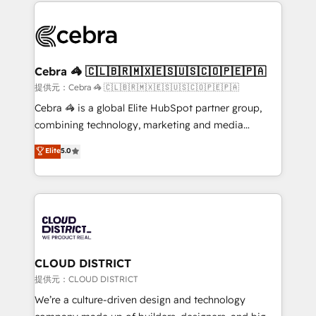
100+ seamless migrations from 15+ different CRMs
OneMetric that matters most: revenue.
✨ 100,000+ hours in HubSpot projects, 75+ full Hub
implementations, and 5,000+ pages ✨ CS: Clients
generating 7-digit MRR from inbound campaigns ✨
CS: 245% organic growth & +751% new visitors for a
Cebra 🦓 🇨🇱🇧🇷🇲🇽🇪🇸🇺🇸🇨🇴🇵🇪🇵🇦
full-funnel HubSpot project ✨ CS: 415% conversion
提供元：Cebra 🦓 🇨🇱🇧🇷🇲🇽🇪🇸🇺🇸🇨🇴🇵🇪🇵🇦
boost with a new HubSpot site Recognized leaders:
Cebra 🦓 is a global Elite HubSpot partner group,
🏆 HubSpot Platform Migration Impact Award 🏆
combining technology, marketing and media
Clutch HubSpot Global Leader 🏆 Finalist: HubSpot
expertise across Latin America and Southern
Elite
5.0
Inbound Campaign of the Year 🏆 Gold AVA Digital
Europe, with teams across 7 countries. Born in Chile,
Award for Best Website 🌟 Accreditations: CRM
we combine local insight with international reach to
Implementation, HubSpot Content Experience, CRM
help businesses grow through technology, creativity,
Data Migration & Custom Integration
AI and strategy. For over 12 years, we’ve delivered
500+ HubSpot implementations, building end-to-
end solutions that integrate CRM, AI automation,
inbound and loop marketing, content, and digital
CLOUD DISTRICT
creativity. Our multicultural team works in Spanish,
提供元：CLOUD DISTRICT
Portuguese, and English to design scalable strategies
We’re a culture-driven design and technology
that drive measurable growth. 🌎 Highlights: • 10+