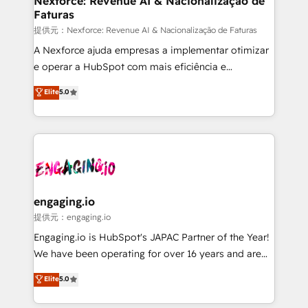
Nexforce: Revenue AI & Nacionalização de
Faturas
objects, automations, and integrations built for
growth. 🚀 AI-Driven GTM Orchestration Unify
提供元：Nexforce: Revenue AI & Nacionalização de Faturas
HubSpot with LinkedIn, WhatsApp, email, paid
A Nexforce ajuda empresas a implementar otimizar
media, and AI voice to drive pipeline. 🤖 AI Custom
e operar a HubSpot com mais eficiência e
Agent Development Deploy AI agents for
previsibilidade de receita. Combinamos Revenue
Elite
5.0
prospecting, follow-ups, service triage, and
Operations (RevOps) e Inteligência Artificial para
knowledge retrieval—built in HubSpot. ⚡ Fast-Track
estruturar processos integrar sistemas organizar
& Growth-Track Services Fast-Track: Rapid HubSpot
dados e automatizar operações. O objetivo é
onboarding in weeks Growth-Track: Unlock
transformar a HubSpot em um verdadeiro sistema
advanced optimization & adoption 📍 São Paulo, BR
operacional de receita conectando equipes
• Des Moines, IA • New York, NY
tecnologia e dados em uma operação integrada.
Também somos distribuidores oficiais da HubSpot
engaging.io
e de mais de 150 softwares globais permitindo
提供元：engaging.io
contratar e pagar a HubSpot em reais com nota
Engaging.io is HubSpot's JAPAC Partner of the Year!
fiscal no Brasil e gerar economia de até 50% na
We have been operating for over 16 years and are
contratação de softwares internacionais.
one of HubSpot's most experienced and technically
Elite
5.0
Oferecemos ainda agentes de IA especializados em
capable Agency Partners globally. We specialise in
HubSpot que automatizam tarefas executam rotinas
complex CRM migrations, implementations,