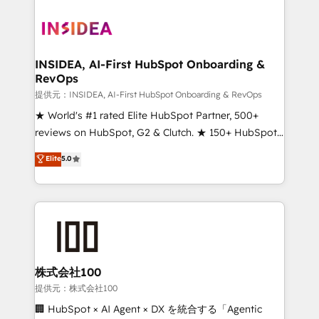
INSIDEA, AI-First HubSpot Onboarding &
RevOps
提供元：INSIDEA, AI-First HubSpot Onboarding & RevOps
★ World's #1 rated Elite HubSpot Partner, 500+
reviews on HubSpot, G2 & Clutch. ★ 150+ HubSpot
Certified Experts & Trainers across the team ★
Elite
5.0
1,500+ implementations across five continents ★ AI-
First, RevOps-led, Onboarding obsessed ★
Company of the Year 2024/25 INSIDEA helps
growing companies turn HubSpot into a revenue
engine. We onboard your team, migrate your data,
and build AI-powered workflows that drive adoption
from week one, in your time zone. What we do ➤
株式会社100
Onboarding: Live in weeks, with workflows built
提供元：株式会社100
around your business, not a template. ➤ Migration:
🏢 HubSpot × AI Agent × DX を統合する「Agentic