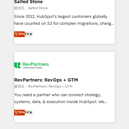
we turn complexity into clarity, human at global
Salted Stone
scale. 🏆 HubSpot’s CEO called us “the partner of the
提供元：Salted Stone
future.” Others agree it is proof of trust built through
Since 2012, HubSpot’s largest customers globally
measurable impact.
have counted on S2 for complex migrations, change
management, systems integration, and creative
Elite
5.0
solutions that deliver measurable impact and
transform brand experiences As one of the few full-
service creative agencies in the HubSpot
ecosystem, we blend strategy, technology, & award-
winning design to build scalable, globally
regionalized HubSpot websites, integrated
marketing campaigns, & RevOps frameworks that
RevPartners: RevOps + GTM
fuel long-term success We connect the entire
提供元：RevPartners: RevOps + GTM
customer lifecycle through seamless integrations,
You need a partner who can connect strategy,
ensure long-term adoption with change-
systems, data, & execution inside HubSpot. We
management programs, and align marketing, sales,
bridge the gap where most agencies fall short by
Elite
5.0
and service to drive sustainable growth With 6 key
combining GTM strategy with technical execution to
HubSpot accreditations and experience across
solve the right problem with the right solution. As the
hundreds of organizations in dozens of industries,