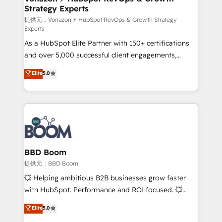
Strategy Experts
pour aligner les équipes marketing, commerciales et
support client (data migration, synchronisation API,
提供元：Vonazon ⚡ HubSpot RevOps & Growth Strategy
Experts
audit et maintenance) ➤ La création de sites internet
As a HubSpot Elite Partner with 150+ certifications
de conversion qui transforment les visiteurs en
and over 5,000 successful client engagements,
opportunités d'affaires ➤ La mise en place de
Vonazon turns marketing complexity into
stratégies d'acquisition marketing (SEO, SEA,
Elite
5.0
measurable, scalable growth. From onboarding to
inbound, automatisation marketing, ABM, IA,
enterprise-grade campaigns, our in-house team
emailing) Informations clés : - 10 ans d'expérience -
builds scalable strategies that drive long-term
100+ intégrations CRM HubSpot réussies - 40
revenue. ⚙️ HubSpot Integration & Optimization •
experts conseil - 150 certifications HubSpot
Seamless CRM, CMS, and automation setup •
cumulées
Complex platform migrations and data cleanups •
Custom APIs and third-party integrations 📈 End-to-
BBD Boom
End Revenue Acceleration • Lifecycle marketing and
提供元：BBD Boom
pipeline growth programs • Sales enablement tools
💥 Helping ambitious B2B businesses grow faster
and CRM optimization • Retention strategies with
with HubSpot. Performance and ROI focused. 💥
customer journey mapping 🏅 Elite-Level HubSpot
BBD Boom is the HubSpot partner that can help you
Elite
5.0
Execution • 750+ onboardings and 2,000+
to HubSpot Better. We work with your teams to
implementations • Deep expertise across marketing,