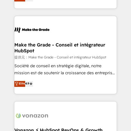
téléphonie, etc.) • Alignement des équipes grâce à un
outil et des données partagées • Amélioration de la
collecte et de l’analyse des données pour des
décisions éclairées • Optimisation de l’efficacité et
de la productivité des équipes Notre équipe de 30
consultants certifiés HubSpot aborde chaque projet
avec un engagement total, alignant processus
Make the Grade - Conseil et intégrateur
HubSpot
métiers et technologie, et guidant vos équipes à
travers le changement, tout en centrant vos objectifs
提供元：Make the Grade - Conseil et intégrateur HubSpot
d’entreprise. Grâce à une méthodologie éprouvée
Société de conseil en stratégie digitale, notre
auprès de plus de 400 clients, nous comprenons
mission est de soutenir la croissance des entreprises
rapidement vos enjeux et intégrons parfaitement
B2B à travers l’acquisition de nouveaux clients,
Elite
4.9
HubSpot dans votre organisation. Pour toute
l'intégration CRM et le développement des revenus
question technique ou besoin de structuration de
auprès de vos comptes existants. En France et à
votre projet HubSpot, contactez notre équipe pour
l'international, nous travaillons avec des ETI
un échange dédié.
ambitieuses, des grands groupes voulant aller au-
delà d’une simple transformation digitale et des
startups florissantes. Nos 3 grandes expertises sont :
➤ L’intégration de CRM et de méthodologie RevOps
Vonazon ⚡ HubSpot RevOps & Growth