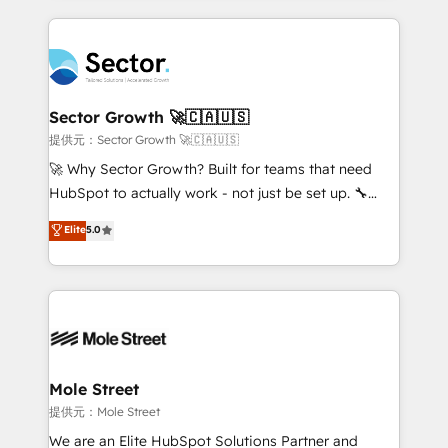
no CRM e mantêm os dados organizados, como um
integrations, custom CMS portal development,
especialista operando a plataforma 24/7. Hoje 300+
design & UX for mid to large to multi national
empresas em 13 países utilizam a Nexforce. Somos
businesses. Our teams are based in North America
a maior parceira da HubSpot na América Latina e
and APAC. We are HubSpot's top-ranked Advanced
líder no ranking global de sucesso do cliente da
Implementation Certified Partner and we contribute
Sector Growth 🚀🇨🇦🇺🇸
HubSpot.
to their advisory council. We strive to do 'good work
提供元：Sector Growth 🚀🇨🇦🇺🇸
with good people' and have worked with incredible
🚀 Why Sector Growth? Built for teams that need
brands. You can see some of them on our website,
HubSpot to actually work - not just be set up. 🔧
along with plenty of case studies.
HubSpot Experts: Onboarding, migrations,
Elite
5.0
automation, and training built for adoption. ⚡ Highly
Technical Execution: ERP, EMR and Custom
Integrations; complex builds delivered in weeks, not
months. 🤖 AI Consulting & Agents: AI-powered
workflows; automation agents; process optimization
inside HubSpot. 🏆 Industry Experience: 🏥
Healthcare: HIPAA implementations; secure data
Mole Street
workflows 💼 Financial Services: compliant
提供元：Mole Street
workflows; audit-ready reporting ⚖️ Legal: client
We are an Elite HubSpot Solutions Partner and