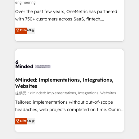
engineering
HubSpot Partner since 2012 • 2022 EMEA Impact
Over the past few years, OneMetric has partnered
Award: Best Integration • 150+ successful HubSpot
with 750+ customers across SaaS, fintech,
projects • Clients in 30+ industries • Proprietary
healthcare, real estate, and other industries. With
technology for integrations • Multilingual team:
Elite
4.9
150+ HubSpot-certified experts, we deliver scalable
English, Spanish, Portuguese & Italian 👉 Grow
solutions to complex GTM and RevOps challenges.
smarter with AI and HubSpot.
Our Expertise 🔹 Onboarding & Implementation:
Accredited HubSpot Partner, ensuring smooth setup
tailored to your GTM motion. 🔹 Migrations:
Accredited HubSpot Partner, ensuring migration
from other CRMs to HubSpot without data loss or
6Minded: Implementations, Integrations,
Websites
downtime. 🔹 RevOps Strategy: Align teams,
processes, and data to drive revenue efficiency. 🔹
提供元：6Minded: Implementations, Integrations, Websites
Integrations: Connect HubSpot with your tech stack
Tailored implementations without out-of-scope
for better adoption. 🔹 Custom Solutions: Build
headaches, web projects completed on time. Our in-
tailored apps, workflows, and configurations. We are
house team of certified CRM architects, experts,
Elite
5.0
SOC 2 Type II and ISO 27001 certified, reinforcing
developers, designers, and marketers handles all
our commitment to data security and compliance. At
aspects of your HubSpot. ✨ 400+ global clients ✨
OneMetric, we help revenue teams focus on the