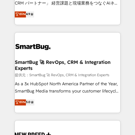
Move from any legacy CRM. Zero downtime, full data
CRM パートナー」 経営課題と現場業務をつなぐAIネイ
integrity. ➤ Implementation: Configure HubSpot to
ティブ・エージェンシーとして、HubSpot Eliteの実装
Elite
4.9
run your revenue process. Sales, marketing, and
力で顧客フロント業務を再設計します。 💡 100inc は何
service wired together. ➤ AI and Integrations: Layer
をする会社か？ HubSpotを共通基盤に、AIエージェン
Breeze AI, custom agents, and APIs to remove
トを組み込んだ顧客フロント業務（マーケティング・営
manual work. ➤ Ongoing Management: Monthly
業・CS）を組織全体で設計・実装する日本のAIネイテ
tune-ups, feature rollouts, adoption coaching. Buying
ィブ・エージェンシーです。事業部・グループ会社・部
HubSpot, switching to it, or reviving a stale portal?
門が分立する組織で、データと業務プロセスのサイロ化
We are built for the work.
を、CRMを軸とした全社共通基盤に再構築します。意
SmartBug 🚀 RevOps, CRM & Integration
Experts
思決定者・PMO・現場担当者に並走します。 1️⃣
HubSpot導入・活用支援 顧客データの一元化から、
提供元：SmartBug 🚀 RevOps, CRM & Integration Experts
GTMの見える化・自動化まで。全Hub統合運用、デー
As a 3x HubSpot North America Partner of the Year,
タ品質設計、グループ横断のCRM統合に対応します。
SmartBug Media transforms your customer lifecycle
2️⃣ AIエージェント組織構築 営業・マーケティング業務
into a revenue engine. Our unified ecosystem
Elite
5.0
の一部をAIが自律実行する組織への移行を設計・実装。
includes specialized divisions Globalia (AI &
Breeze・Claude等をHubSpotと連携させ、役割定義・
Software) and Point Success Media (Paid Media),
運用ルール・成果指標まで含めて設計します。 3️⃣ 全社
making this the official home for all three brands. 🔄
DX × AI推進のPMO伴走支援 複数部門をまたぐDX×AI変
Implementation & Integration - Seamless migrations
革を、構想から実装・定着までPMOとして主導。「設
and system integrations powered by Globalia’s