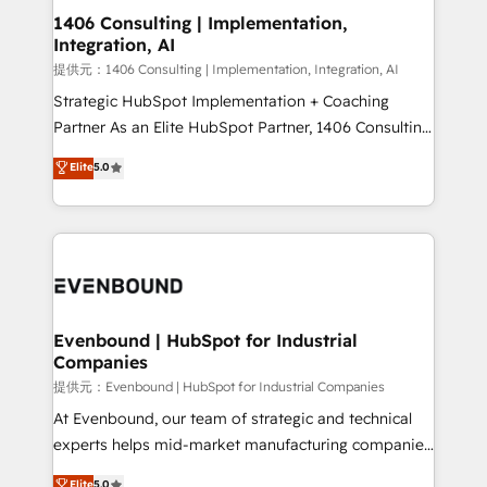
allowing companies to optimize processes and meet
1406 Consulting | Implementation,
Integration, AI
the needs of the customer. We are part of Impresoft
Group, a group of specialized and complementary
提供元：1406 Consulting | Implementation, Integration, AI
companies that divide their offer into 4
Strategic HubSpot Implementation + Coaching
Competence Centers: Smart Manufacturing,
Partner As an Elite HubSpot Partner, 1406 Consulting
Customer First, Enabling Technologies & Security.
helps mid-market revenue teams transform how
Elite
5.0
The synergies generated by these integrations,
they sell, market, and serve. We don't just build your
together with the combination of talents, skills,
HubSpot—we teach your team to own it, then stay
solutions and services, have allowed the group to
to help you keep winning. What We Do ⚙️ CRM
build an unrivaled offering portfolio on the market
Implementations across Marketing, Sales, Service,
to accompany companies on their digital
Data & Content 📈 Sales & Marketing Alignment +
transformation journey.
Revenue Team Enablement 🤖 Breeze AI & Custom
Agent Creation 🔄 Custom Integrations & Data
Evenbound | HubSpot for Industrial
Companies
Migration Why 1406 We become part of your team.
Your team learns while we build. We fix what others
提供元：Evenbound | HubSpot for Industrial Companies
broke. Built for mid-market reality—practical
At Evenbound, our team of strategic and technical
solutions that work with your actual headcount and
experts helps mid-market manufacturing companies
constraints. By the Numbers 🏆 Top 1% of all
achieve real growth. We specialize in delivering
Elite
5.0