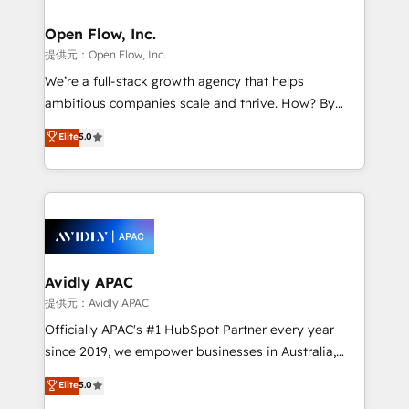
Brussels, Munich "München", Cologne "Köln", Paris
and Amsterdam. Elixir is a first mover and leader
Open Flow, Inc.
when it comes to HubSpot sales and service
提供元：Open Flow, Inc.
implementations, highly renowned for our business
We’re a full-stack growth agency that helps
acumen, process (re-)design experience and a
ambitious companies scale and thrive. How? By
massive amount of success stories in this area. We
upgrading and streamlining every single revenue-
Elite
5.0
integrate HubSpot with complex solutions like SAP,
generating aspect of your business. We’re proud
MicroSoft, custom solutions,... Our company also has
HubSpot Elite Solutions Partners and devout CRM
strong experience with HubSpot CRM extension,
nerds who can harness HubSpot’s custom digital
mobile apps for Field Service Management and
tools to improve each touchpoint of your customer
Retail execution, CPQ, customer portals and
experience. Working hand-in-hand with your team,
HubSpot CMS developments. And we're champions
we’ll assemble a RevOps machine that drives more
when it comes to complex data migrations.
traffic, generates better leads and crushes your
Avidly APAC
revenue goals. We've worked with thousands of
提供元：Avidly APAC
HubSpot customers and we'd love to work with you
Officially APAC's #1 HubSpot Partner every year
too! Clients come to us for: Advanced CRM solutions
since 2019, we empower businesses in Australia,
System Integrations both Custom and Native to
New Zealand, and globally to realise their full
Elite
5.0
HubSpot Data System Migrations between systems
potential through enterprise HubSpot CRM