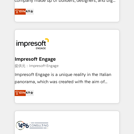
company made up of builders, designers, and big
years as a HubSpot partner. • 2023 Impact Awards:
thinkers. We blend strategy, design, and
Elite
4.9
Platform Migration Excellence. • Top 3 Partner of the
development—always fueled by curiosity—to turn
Year LATAM 2022, 2023, 2024, 2025. • Partner of the
ideas, opportunities, and challenges into meaningful
Year 2024. • Organizer of Aliados.ai (AI, marketing &
experiences. To us, technology is more than just
tech global congress). 👉 Ready to scale your
code; it’s about creating things that are useful, cool,
business with HubSpot? Let Cebra’s experts help
and—most importantly—simple. That’s why we lean
you grow faster, smarter, and with impact.
into bold ideas and shape them into thoughtful
products and strategies that actually make a
Impresoft Engage
difference.
提供元：Impresoft Engage
Impresoft Engage is a unique reality in the Italian
panorama, which was created with the aim of
putting Customer Experience at the center by
Elite
4.9
creating digital environments capable of integrating
people, processes and data. We offer the best
digital solutions on the market, ranging from CRM
processes and technologies to digital strategy, from
marketing automation to online and offline sales
processes through Customer Service Management,