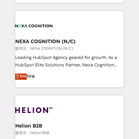
to HubSpot New lead generation strategies Time-
implementation. And we deliver best practice across
saving automations Fresh growth campaigns Robust
the whole HubSpot platform, covering marketing,
help desk Unified revenue operations Dynamic
sales, service, CMS and integrations. We work with
website development Award-winning creative
all businesses, from start-up to Enterprise, and have
design We live and breathe HubSpot and are ready
delivered the largest HubSpot implementations in
to take on real challenges!
the world. Our human approach to digital
NEXA COGNITION (N/C)
transformation is designed for businesses who want
提供元：NEXA COGNITION (N/C)
to grow. And we're passionate about APAC
Leading HubSpot Agency geared for growth. As a
businesses leading the world in technology, agility
HubSpot Elite Solutions Partner, Nexa Cognition
and productivity. We also have a proven track
ranks in the top 1% of global HubSpot Partners and
Elite
5.0
record migrating businesses from CRM & Marketing
has been one of the longest-standing partners since
Platforms such as Salesforce, Dynamics, Pipedrive,
2012. We empower businesses to harness the full
and Marketo onto HubSpot. Our methodology
potential of HubSpot by combining strategic
literally transforms the way the businesses we work
insights with technical excellence, we deliver
with attract and retain customers, manage their
bespoke HubSpot solutions tailored to drive
business people and processes, and how they
measurable growth and operational efficiency. Why
service their customers.
Choose Nexa Cognition? 🚀 HubSpot Expertise: Our
Helion B2B
certified team specialises in CRM implementation,
提供元：Helion B2B