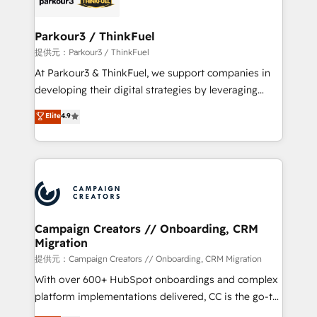
automation, and revenue intelligence to help
companies scale faster and smarter. 🔹 BOOMS:
Parkour3 / ThinkFuel
Demand generation for all your buyers With BOOMS,
提供元：Parkour3 / ThinkFuel
you invest in 100% of your buyers, accelerating your
At Parkour3 & ThinkFuel, we support companies in
growth and positioning yourself as an undisputed
developing their digital strategies by leveraging
leader. 🔹 BOOST: Optimize your digital
technologies and automating their marketing and
Elite
4.9
transformation process A methodology designed to
sales processes to generate growth. Our offer spans
implement HubSpot effectively and optimize your
from Strategy to Operations. We specialize in CRM
digital processes. 🔹 Trusted by Industry Leaders
onboarding and implementation, web design, sales
With an average rating of 4.9/5 and a proven track
& marketing automation, and digital marketing. With
record of business transformation, our growth-first
extensive experience working with tech companies
approach has helped brands dominate their
and manufacturers since 2002, we are committed to
markets.
empowering our clients and developing their
Campaign Creators // Onboarding, CRM
Migration
autonomy. Get to grips with HubSpot through
guided implementation and seamless integration of
提供元：Campaign Creators // Onboarding, CRM Migration
the CRM platform into your digital ecosystem. Would
With over 600+ HubSpot onboardings and complex
you like support in deploying your inbound
platform implementations delivered, CC is the go-to
marketing strategy? We'll provide support tailored
Elite Solutions Partner for businesses ready to