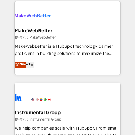
only firm in the world to hold Elite Partner
there’s a good chance one of our globally integrated
Accreditations with both HubSpot and Clay, our
teams has worked with clients just like you Let’s
clients gain a unique advantage in CRM architecture,
explore whether S2 is the partner you’ve been
pipeline generation, data intelligence, and go-to-
looking for...and get your next big initiative moving!
market execution. Why B2B Businesses Choose RP: -
MakeWebBetter
Secure: Soc2 compliant 🛡️ - Pricing: Implementations
提供元：MakeWebBetter
starting at $1,5k 💵 - Speed: Launch in 14 days ⚡ -
MakeWebBetter is a HubSpot technology partner
Global: 75+ RPers across five continents 🌐 - Scale:
proficient in building solutions to maximize the
Largest organically grown & fastest tiering Elite
operational efficiency of HubSpot. The fastest-
Elite
4.9
HubSpot Partner 🪴 - Sales Hub: More
growing tech-enabler & facilitator, MakeWebBetter,
implementations than any other Partner 💻 -
hands you the blend of HubSpot expertise &
Migrations: We convert Salesforce addicts to
eminent solutions & integrations. Trust us to
HubSpot evangelists 🧡 Don't hire a marketing
streamline your HubSpot experience. 🚀HubSpot
agency for an Ops problem. Don't hire a technical
Elite Partners with 10+ years of HubSpot experience
agency for a growth problem. Hire a partner built to
🤝HubSpot Premier Integration partner 🤝Google
solve both.
Premier Partner 2023 🌟5 HubSpot Accreditations 🌟
Instrumental Group
Won HubSpot Theme Challenge 2021 🌟INBOUND’19
提供元：Instrumental Group
HubSpot Rising Star Why us? Harnessing the full
We help companies scale with HubSpot. From small
potential of the powerful HubSpot CRM. ✔️A team of