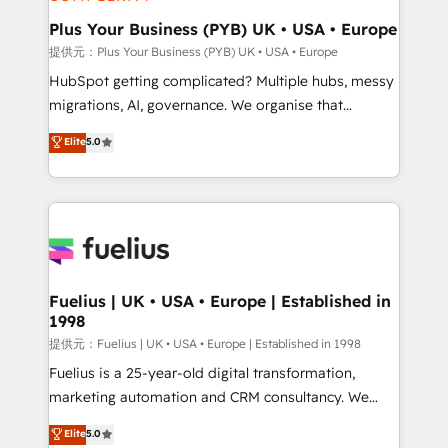
HubSpot Content Hub, WordPress development,
B2B SEO, paid media, and content. We work with
Plus Your Business (PYB) UK • USA • Europe
enterprise and growth-led companies across
提供元：Plus Your Business (PYB) UK • USA • Europe
technology, professional services, financial services
HubSpot getting complicated? Multiple hubs, messy
and industrial sectors. Offices in Johannesburg, Cape
migrations, AI, governance. We organise that
Town and London. 500+ HubSpot CRM
complexity, so your team can put HubSpot to work...
Elite
5.0
implementations delivered. AI visibility coverage
Welcome to our Profile! We help with: • CRM
across ChatGPT, Claude, Perplexity, Gemini and
implementation, reports, workflows, and team
Google AI Overviews. HubSpot Impact Award -
training • CRM migration from Salesforce, Pipedrive,
Customer First HubSpot Impact Award - Integrations
Dynamics and others • Technical projects including
Innovation HubSpot Impact Award - Platform
custom API integrations with ERP (and other
Migration Excellence HubSpot Impact Award -
systems) • AI governance for HubSpot-centred
Platform Excellence 35+ full-time HubSpot
operations A little about us: • Boutique 'Elite' team of
Fuelius | UK • USA • Europe | Established in
professionals.
1998
12 • 150+ clients across Sales Hub, Marketing Hub,
Service Hub, Data Hub and CMS • ISO/IEC
提供元：Fuelius | UK • USA • Europe | Established in 1998
27001:2022, ISO 9001:2015, and ISO 42001:2023
Fuelius is a 25-year-old digital transformation,
certified - the AI management standard • GuardHub:
marketing automation and CRM consultancy. We
our AI governance framework, built on ISO 42001
enable mid-market and enterprise clients to
Elite
5.0
Ready for the next step? Click the 👈 '𝗖𝗼𝗻𝘁𝗮𝗰𝘁
maximise their return from digital and fuel their