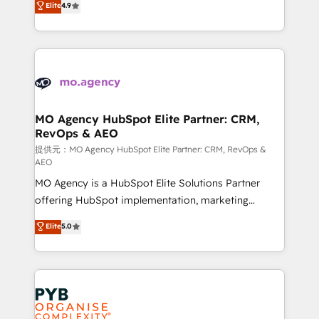
Elite
4.9
to your needs and sales objectives. With 125+
migrate, replatform, and scale smarter. We specialize
certifications, we are part of the most certified
in high-impact CRM and CMS migrations and
Canadian agencies, and we both hold Onboarding
onboarding from platforms like Salesforce, NetSuite,
Accreditations. Based in Canada (coast to coast), our
Zoho, Pardot, Marketo, Microsoft Dynamics, Wix,
services are offered in both English & French.
WordPress and legacy CRMs, turning fragmented
systems into unified, growth-ready HubSpot
architectures that accelerate revenue operations and
MO Agency HubSpot Elite Partner: CRM,
RevOps & AEO
performance. - Multi-object CRM migration, cleanup,
and implementation. - Pre-built and custom
提供元：MO Agency HubSpot Elite Partner: CRM, RevOps &
AEO
integrations across your full tech stack. - Custom
MO Agency is a HubSpot Elite Solutions Partner
object setup, CMS builds, and full-funnel automation.
offering HubSpot implementation, marketing
- Dashboards, lifecycle campaigns, and lead
automation, CRM and RevOps consulting, data
nurturing sequences. - Cross-hub setup across
Elite
5.0
architecture, sales enablement, lifecycle automation,
Marketing, Sales, Operations, and Service Hubs. -
lead scoring and revenue reporting. HubSpot,
Ongoing optimization, managed support, and
Salesforce and integrated enterprise stacks. Digital
scalable retainers. Let’s make HubSpot your most
Marketing, Answer Engine Optimisation, and
powerful growth engine. Built to convert, scale, and
Generative Engine Optimisation (AI Search),
drive results.