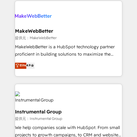
only firm in the world to hold Elite Partner
there’s a good chance one of our globally integrated
Accreditations with both HubSpot and Clay, our
teams has worked with clients just like you Let’s
clients gain a unique advantage in CRM architecture,
explore whether S2 is the partner you’ve been
pipeline generation, data intelligence, and go-to-
looking for...and get your next big initiative moving!
market execution. Why B2B Businesses Choose RP: -
MakeWebBetter
Secure: Soc2 compliant 🛡️ - Pricing: Implementations
提供元：MakeWebBetter
starting at $1,5k 💵 - Speed: Launch in 14 days ⚡ -
MakeWebBetter is a HubSpot technology partner
Global: 75+ RPers across five continents 🌐 - Scale:
proficient in building solutions to maximize the
Largest organically grown & fastest tiering Elite
operational efficiency of HubSpot. The fastest-
Elite
4.9
HubSpot Partner 🪴 - Sales Hub: More
growing tech-enabler & facilitator, MakeWebBetter,
implementations than any other Partner 💻 -
hands you the blend of HubSpot expertise &
Migrations: We convert Salesforce addicts to
eminent solutions & integrations. Trust us to
HubSpot evangelists 🧡 Don't hire a marketing
streamline your HubSpot experience. 🚀HubSpot
agency for an Ops problem. Don't hire a technical
Elite Partners with 10+ years of HubSpot experience
agency for a growth problem. Hire a partner built to
🤝HubSpot Premier Integration partner 🤝Google
solve both.
Instrumental Group
Premier Partner 2023 🌟5 HubSpot Accreditations 🌟
提供元：Instrumental Group
Won HubSpot Theme Challenge 2021 🌟INBOUND’19
HubSpot Rising Star Why us? Harnessing the full
We help companies scale with HubSpot. From small
potential of the powerful HubSpot CRM. ✔️A team of
projects to growth campaigns, to CRM and websites.