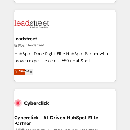
America. From casual user to super fan: make
Canada, we’ve delivered thousands of successful
HubSpot an experience you LOVE!
HubSpot projects for mid-market and enterprise
clients worldwide, with over 10 years experience. We
combine HubSpot, data, and AI to design connected
go-to-market systems that align people, process,
and technology for predictable, scalable revenue
leadstreet
growth. Our expertise spans RevOps, CRM and data
提供元：leadstreet
architecture, AI enablement, and strategic marketing,
HubSpot. Done Right. Elite HubSpot Partner with
delivered through our proprietary FLAIR framework
proven expertise across 650+ HubSpot
for responsible AI adoption. As a HubSpot Elite
implementations. With 12+ years of HubSpot
Elite
5.0
Partner and ISO 27001:2022 certified consultancy,
experience, we help you use the HubSpot platform
we blend strategy, creativity, and technology to help
to its fullest capacity, improve your current HubSpot
organisations scale smarter and grow stronger.
website, or build your new one.
Cyberclick | AI-Driven HubSpot Elite
Partner
提供元：Cyberclick | AI-Driven HubSpot Elite Partner