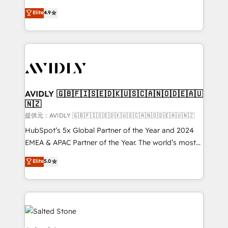
Strategy: Activate Breeze Agents, configure HubSpot
North America. Avec plus de 115 experts en
Elite
4.9
AI, & maximize AEO with tailored AI services. 🧩
marketing automation, Growth, Revops, CRM et
Integrations: Extend HubSpot with custom
webdesign. Markentive is both a consulting firm, a
integrations, hosting, & maintenance.
digital agency and an integrator. With over 115
experts in marketing automation, growth, revops,
CRM and webdesign (We focus on EMEA - USA
customers).
AVIDLY 🇬🇧🇫🇮🇸🇪🇩🇰🇺🇸🇨🇦🇳🇴🇩🇪🇦🇺
🇳🇿
提供元：AVIDLY 🇬🇧🇫🇮🇸🇪🇩🇰🇺🇸🇨🇦🇳🇴🇩🇪🇦🇺🇳🇿
HubSpot’s 5x Global Partner of the Year and 2024
EMEA & APAC Partner of the Year. The world’s most
experienced and fully accredited HubSpot Solutions
Elite
5.0
Partner. 🚀 With 2,750+ HubSpot projects delivered
and 370+ specialists across EMEA, APAC and NAM,
we de-risk complex CRM programmes and
accelerate ROI across every HubSpot Hub. 🧭 From
multi-region migrations to AI-powered automation,