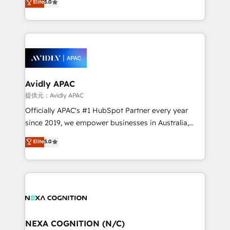
Elite
5.0
integrate HubSpot with complex solutions like SAP,
generating aspect of your business. We’re proud
MicroSoft, custom solutions,... Our company also has
HubSpot Elite Solutions Partners and devout CRM
strong experience with HubSpot CRM extension,
nerds who can harness HubSpot’s custom digital
mobile apps for Field Service Management and
tools to improve each touchpoint of your customer
Retail execution, CPQ, customer portals and
experience. Working hand-in-hand with your team,
HubSpot CMS developments. And we're champions
we’ll assemble a RevOps machine that drives more
when it comes to complex data migrations.
traffic, generates better leads and crushes your
Avidly APAC
revenue goals. We've worked with thousands of
提供元：Avidly APAC
HubSpot customers and we'd love to work with you
Officially APAC's #1 HubSpot Partner every year
too! Clients come to us for: Advanced CRM solutions
since 2019, we empower businesses in Australia,
System Integrations both Custom and Native to
New Zealand, and globally to realise their full
Elite
5.0
HubSpot Data System Migrations between systems
potential through enterprise HubSpot CRM
to HubSpot New lead generation strategies Time-
implementation. And we deliver best practice across
saving automations Fresh growth campaigns Robust
the whole HubSpot platform, covering marketing,
help desk Unified revenue operations Dynamic
sales, service, CMS and integrations. We work with
website development Award-winning creative
all businesses, from start-up to Enterprise, and have
design We live and breathe HubSpot and are ready
delivered the largest HubSpot implementations in
to take on real challenges!
the world. Our human approach to digital
NEXA COGNITION (N/C)