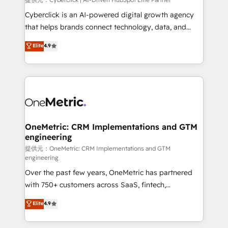
Cyberclick is an AI-powered digital growth agency
that helps brands connect technology, data, and
creativity to achieve measurable results. Founded in
Elite
4.9
Barcelona and operating across Spain, LATAM, and
the UK, we support global companies in building
smarter marketing, sales, and customer success
strategies. As the only HubSpot Elite Partner in
Iberia (Spain & Portugal), we combine human insight
with intelligent automation to drive sustainable
growth. Our multidisciplinary team designs solutions
OneMetric: CRM Implementations and GTM
engineering
that simplify complexity, boost performance, and
turn innovation into real impact. 🌍 Highlights •
提供元：OneMetric: CRM Implementations and GTM
engineering
HubSpot Partner since 2012 • 2022 EMEA Impact
Over the past few years, OneMetric has partnered
Award: Best Integration • 150+ successful HubSpot
with 750+ customers across SaaS, fintech,
projects • Clients in 30+ industries • Proprietary
healthcare, real estate, and other industries. With
technology for integrations • Multilingual team:
Elite
4.9
150+ HubSpot-certified experts, we deliver scalable
English, Spanish, Portuguese & Italian 👉 Grow
solutions to complex GTM and RevOps challenges.
smarter with AI and HubSpot.