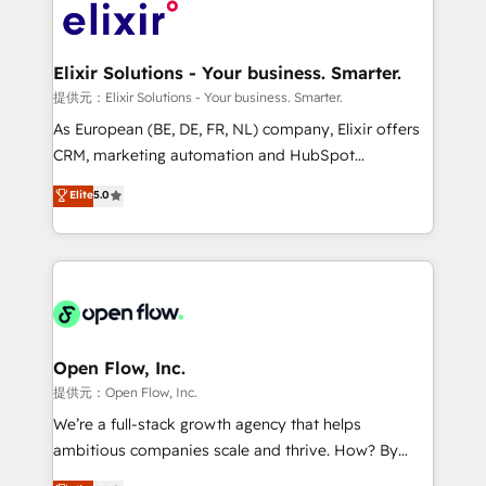
HIPAA-aware; CASL-compliant; GDPR-ready
Design, Migrations + Integrations. Mole Street’s
implementations where required 💡 Why 500+
mission is empowering others to realize their
Clients Choose Us: Elite Partner; technical, fast, and
greatness, which is achieved through creating
Elixir Solutions - Your business. Smarter.
built to scale.
absolute clarity, derived from a well-defined
提供元：Elixir Solutions - Your business. Smarter.
strategy, executed well, and reported on with clear
As European (BE, DE, FR, NL) company, Elixir offers
results. The culture is driven by core values; Joy, Grit,
CRM, marketing automation and HubSpot
Accountability, Curiosity, Authenticity, Growth
integration products and services to mid-market
Elite
5.0
Mindedness, and Clarity. We are driven to win for the
and enterprise customers. We ensure that your sales,
collective good of the company and its clientele, and
service and marketing department operates in the
dedicated to breaking the mold from the agency of
most effective way, while at the same time
the past into the consultancy of the future. Great
leveraging your commercial data for a fully
things are happening.
integrated buyers journey. Elixir is located in
Brussels, Munich "München", Cologne "Köln", Paris
and Amsterdam. Elixir is a first mover and leader
Open Flow, Inc.
when it comes to HubSpot sales and service
提供元：Open Flow, Inc.
implementations, highly renowned for our business
We’re a full-stack growth agency that helps
acumen, process (re-)design experience and a
ambitious companies scale and thrive. How? By
massive amount of success stories in this area. We
upgrading and streamlining every single revenue-