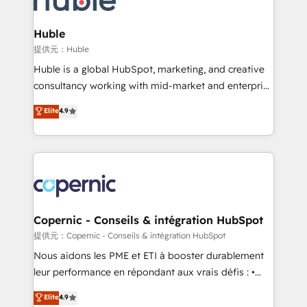
CRM Migrations using our in-house "HubScrub" Tool.
attract the right buyers, close deals faster, and grow
without outside dependencies. You’ll learn how to: •
Huble
Set up, audit, and organize your HubSpot portal •
提供元：Huble
Get your sales team fully using HubSpot • Track
Huble is a global HubSpot, marketing, and creative
pipeline and revenue across the entire buyer journey
consultancy working with mid-market and enterprise
• Build an in-house marketing team that drives
businesses. We go beyond implementation, shaping
Elite
4.9
growth • Create content and videos that attract
the strategy, processes, and teams that turn
buyers • Use AI to scale smarter Our coaching-led
HubSpot into a genuine growth engine. Named
approach works best for companies that are done
HubSpot's Global Partner of the Year in 2024,
with outsourcing and ready to build something that
consistently ranked among their top 5 partners
lasts. So if you're ready to become the most trusted
worldwide, and with over 15 years in the ecosystem,
voice in your market, let’s talk.
Huble has built a track record that speaks for itself.
One company, one operating model, delivering
Copernic - Conseils & intégration HubSpot
across offices and consulting teams in the UK, USA,
提供元：Copernic - Conseils & intégration HubSpot
Canada, Germany, France, Belgium, Singapore, and
Nous aidons les PME et ETI à booster durablement
South Africa. Certified compliant with ISO/IEC
leur performance en répondant aux vrais défis : •
27001:2022 and ISO 9001:2015 across all seven
Intégration de HubSpot avec d’autres outils (ERP,
Elite
4.9
international offices and 175+ employees.
téléphonie, etc.) • Alignement des équipes grâce à un