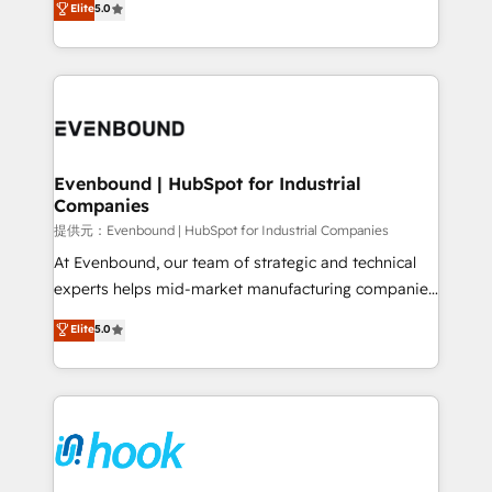
Elite
5.0
The synergies generated by these integrations,
they sell, market, and serve. We don't just build your
together with the combination of talents, skills,
HubSpot—we teach your team to own it, then stay
solutions and services, have allowed the group to
to help you keep winning. What We Do ⚙️ CRM
build an unrivaled offering portfolio on the market
Implementations across Marketing, Sales, Service,
to accompany companies on their digital
Data & Content 📈 Sales & Marketing Alignment +
transformation journey.
Revenue Team Enablement 🤖 Breeze AI & Custom
Agent Creation 🔄 Custom Integrations & Data
Evenbound | HubSpot for Industrial
Companies
Migration Why 1406 We become part of your team.
Your team learns while we build. We fix what others
提供元：Evenbound | HubSpot for Industrial Companies
broke. Built for mid-market reality—practical
At Evenbound, our team of strategic and technical
solutions that work with your actual headcount and
experts helps mid-market manufacturing companies
constraints. By the Numbers 🏆 Top 1% of all
achieve real growth. We specialize in delivering
Elite
5.0
HubSpot partners 🔄 Top 5% globally in client
tailored solutions that drive results by leveraging
retention 📅 8+ years of consistent results since 2017
HubSpot’s platform and data to fuel success.
Who We Serve Revenue teams, marketing leaders,
Technical Solutions: - HubSpot Technical Consulting -
and sales ops at mid-market companies ready to
HubSpot CRM Implementation - HubSpot
move beyond spreadsheets into unified systems
Onboarding - Data Migration & Integrations -
that drive real business results.
Technical Audit & Optimization Strategic Solutions: -