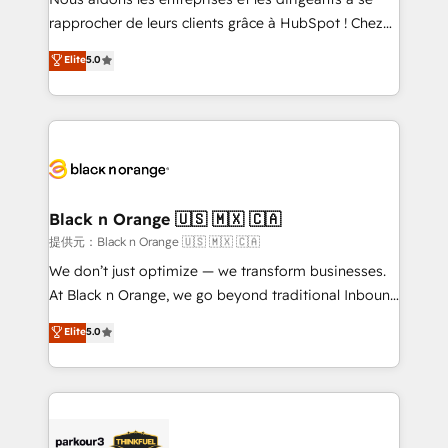
business services. We prepare a customized
rapprocher de leurs clients grâce à HubSpot ! Chez
business case that demonstrates the value and
DIGITALISIM, nous avons l'intime conviction que la
Elite
5.0
impact of your digital transformation, including a
réussite des entreprises passe par l’innovation web,
detailed financial rationale with a focus on ROI and
le marketing digital, et la relation client ! C'est
TCO. As a trusted extension of your team, we
pourquoi, nos experts sont à la fois capables de
believe in the power of partnership. Together, we
gérer votre projet de création de site internet, votre
embark on a transformational journey that sets your
référencement, votre stratégie digitale et le pilotage
business up for long-term success. Unlock your
et l'intégration d'HubSpot ! Les grandes phases d'un
business. If not now, when?
projet HubSpot avec DIGITALISIM : 🧽 Nettoyage,
Black n Orange 🇺🇸 🇲🇽 🇨🇦
migration et intégration des bases de données. 🚀
提供元：Black n Orange 🇺🇸 🇲🇽 🇨🇦
Développement des interfaces avec vos logiciels
We don’t just optimize — we transform businesses.
métiers ⚙️ Configuration de la plateforme HubSpot
At Black n Orange, we go beyond traditional Inbound
📈 Configuration de rapports et tableaux de bord 🤝
Marketing with our exclusive methodologies:
Elite
5.0
Book Process & Guidelines utilisateurs 🎓
BOOMS and BOOST. Together, they form a powerful
Formations des utilisateurs
combination that has driven success for over 800
businesses worldwide. As Elite HubSpot Partners, we
specialize in crafting high-performance growth
strategies that integrate data-driven marketing,