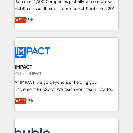
people, exciting ideas and can-do mentality, we
Join over 1,500 Companies globally who've chosen
ensure revenue growth on a daily basis. So tell us
HubSnacks as their on-ramp to HubSpot since 2014
your challenge; our passionate and growth driven
Simple pay-as-you-go plans that accelerate value...
Elite
4.9
team of 100+ experts is ready for you! Driving digital
1️⃣ Set Up | Onboarding New or Check-fixing existing
growth | www.brightdigital.com
HubSpot portals 2️⃣ Scale Up | 100% HubSpot Task
Execution... Global 24/7 ... All Experts 3️⃣ Integrate |
your entire Tech Stack with Custom Integrations
Slash months from your API Integration project... ⬅️
Click "Contact Business" ⬅️ to access 150+ Kickstart
Integration templates that put HubSpot in the center
IMPACT
of your tech stack, syncing... 🛍️ Shopify or
提供元：IMPACT
WooCommerce 💲 Stripe or Paypal 💰 Sage or
At IMPACT, we go beyond just helping you
Netsuite 🤖 Google or Microsoft ✍️ DocuSign or
implement HubSpot. We teach your team how to
PandaDoc 🌐 Avalara or Quaderno HubSnacks holds
master it. As the creators of the Endless Customers
Elite
5.0
the rare Advanced "Custom Integrations"
System™ (the next evolution of They Ask, You
Accreditation, securely sync data across... 🔄 any
Answer), we’re the only HubSpot partner built
apps, in any direction. Stuck on your old CRM..?
entirely around coaching and training. That means
Migrate | seamlessly off your old CRM onto a clean
we don’t do the work for you; we help you build the
new HubSpot portal with Advanced Website and
skills, processes, and internal team you need to