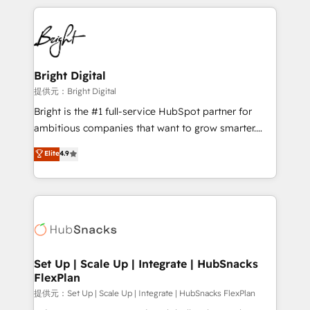
Growth-Driven Design Agency of the Year 🏆2015
automation, integration, and AI innovation to deliver
Became the 5th Agency to reach Diamond 🏆2014
lasting impact. We specialize in: • Turnkey and end-
HubSpot COS Performance Award 🏆2014 HubSpot
to-end HubSpot implementations • Onboarding for
COS Design Award 🏆2013 HubSpot Marketplace
Sales, Service, Marketing & Content Hubs • AI voice
Provider of the Year 🏆2011 Became a HubSpot
and chat agents, predictive automation, and smart
Bright Digital
Partner 📆Founded in 1997
workflows • Salesforce + HubSpot integration •
提供元：Bright Digital
RevOps and AI-driven sales enablement • Website
Bright is the #1 full-service HubSpot partner for
design and CMS development • ERP integration: SAP,
ambitious companies that want to grow smarter.
NetSuite, Microsoft Dynamics, … • Data cleansing
From HubSpot onboarding, to training, from
Elite
4.9
and CRM migration from any platform •
developing a new website to lead generation and
Client/member portals built on HubSpot • Custom
digital marketing; we do it all (and with great
and complex integrations: SAM.gov, GovWin,
results)! In short, our services include: - HubSpot
QuickBooks, PandaDoc, ClickUp, Shopify, Mapsly,
consultancy: onboarding, training, data migration -
WooCommerce, BuilderTrend, and more Experience
HubSpot development: websites, custom modules,
the difference — reach out to see how AI + HubSpot
integrations - Marketing & sales solutions: digital
can transform your business.
marketing, advertising, campaigns, content and
Set Up | Scale Up | Integrate | HubSnacks
FlexPlan
design We connect people, data and technology to
improve customer experiences. With our bright
提供元：Set Up | Scale Up | Integrate | HubSnacks FlexPlan