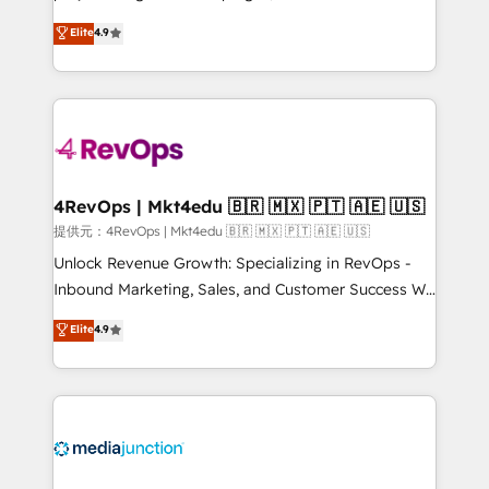
HubSpot experts backed by over 10+ years of
Hire an agency that's experienced in every inch of
Elite
4.9
HubSpot experience ✔️Flexible pricing models —
HubSpot and willing to work hand-in-hand with your
Hourly-fee (assigned one Dedicated HubSpot
team to simplify the complex and build a better
Admin); Monthly-fee (HubSpot Admin + Project
experience for your team and customers.
Manager); and Fixed Project Cost (as per
requirement). ✔️Helped over 25,000+ customers so
far with our HubSpot solutions. ✔️Bespoke apps &
on-demand bundle services. Connect with us today!
4RevOps | Mkt4edu 🇧🇷 🇲🇽 🇵🇹 🇦🇪 🇺🇸
提供元：4RevOps | Mkt4edu 🇧🇷 🇲🇽 🇵🇹 🇦🇪 🇺🇸
Unlock Revenue Growth: Specializing in RevOps -
Inbound Marketing, Sales, and Customer Success We
specialize in driving revenue growth for companies
Elite
4.9
across industries through tailored marketing, sales,
and customer success strategies, utilizing RevOps
methodologies. As Latin America's largest HubSpot
partner and a global leader in education market, we
offer unparalleled insights. Operating in five
countries—Brazil, UAE (Abu Dhabi/Dubai/Sharjah),