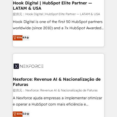
Revenue Operations - Inbound Marketing -
Hook Digital | HubSpot Elite Partner —
LATAM & USA
Outbound Marketing - HubSpot CMS Website
Design & Development We empower our clients to
提供元：Hook Digital | HubSpot Elite Partner — LATAM & USA
reach their full potential by providing transparent,
Hook Digital is one of the first 50 HubSpot partners
relationship-driven support. With over 300 HubSpot
worldwide (since 2010) and a 7x HubSpot Awarded
certifications and accreditations, we deliver both the
Elite Partner. With 500+ projects across the U.S.,
Elite
4.9
technical know-how and strategic guidance you
Brazil, and LATAM, we combine global expertise with
need to succeed.
regional experience. Today, we are Brazil’s largest
HubSpot Elite Partner—trusted by companies across
the Americas to scale smarter. ⚙️ CRM
Implementation & Migration Onboarding across all
Hubs, plus migrations from Salesforce, Pipedrive, RD
Station, Freshdesk, Intercom, and more. Custom
Nexforce: Revenue AI & Nacionalização de
Faturas
objects, automations, and integrations built for
growth. 🚀 AI-Driven GTM Orchestration Unify
提供元：Nexforce: Revenue AI & Nacionalização de Faturas
HubSpot with LinkedIn, WhatsApp, email, paid
A Nexforce ajuda empresas a implementar otimizar
media, and AI voice to drive pipeline. 🤖 AI Custom
e operar a HubSpot com mais eficiência e
Agent Development Deploy AI agents for
previsibilidade de receita. Combinamos Revenue
Elite
5.0
prospecting, follow-ups, service triage, and
Operations (RevOps) e Inteligência Artificial para