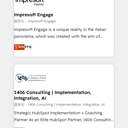
you grow faster, smarter, and with impact.
into bold ideas and shape them into thoughtful
products and strategies that actually make a
Impresoft Engage
difference.
提供元：Impresoft Engage
Impresoft Engage is a unique reality in the Italian
panorama, which was created with the aim of
putting Customer Experience at the center by
Elite
4.9
creating digital environments capable of integrating
people, processes and data. We offer the best
digital solutions on the market, ranging from CRM
processes and technologies to digital strategy, from
marketing automation to online and offline sales
processes through Customer Service Management,
allowing companies to optimize processes and meet
1406 Consulting | Implementation,
Integration, AI
the needs of the customer. We are part of Impresoft
Group, a group of specialized and complementary
提供元：1406 Consulting | Implementation, Integration, AI
companies that divide their offer into 4
Strategic HubSpot Implementation + Coaching
Competence Centers: Smart Manufacturing,
Partner As an Elite HubSpot Partner, 1406 Consulting
Customer First, Enabling Technologies & Security.
helps mid-market revenue teams transform how