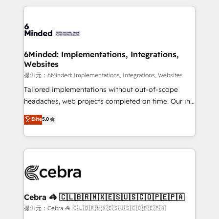
Our Expertise 🔹 Onboarding & Implementation:
Accredited HubSpot Partner, ensuring smooth setup
tailored to your GTM motion. 🔹 Migrations:
Accredited HubSpot Partner, ensuring migration
from other CRMs to HubSpot without data loss or
6Minded: Implementations, Integrations,
Websites
downtime. 🔹 RevOps Strategy: Align teams,
processes, and data to drive revenue efficiency. 🔹
提供元：6Minded: Implementations, Integrations, Websites
Integrations: Connect HubSpot with your tech stack
Tailored implementations without out-of-scope
for better adoption. 🔹 Custom Solutions: Build
headaches, web projects completed on time. Our in-
tailored apps, workflows, and configurations. We are
house team of certified CRM architects, experts,
Elite
5.0
SOC 2 Type II and ISO 27001 certified, reinforcing
developers, designers, and marketers handles all
our commitment to data security and compliance. At
aspects of your HubSpot. ✨ 400+ global clients ✨
OneMetric, we help revenue teams focus on the
100+ seamless migrations from 15+ different CRMs
OneMetric that matters most: revenue.
✨ 100,000+ hours in HubSpot projects, 75+ full Hub
implementations, and 5,000+ pages ✨ CS: Clients
generating 7-digit MRR from inbound campaigns ✨
CS: 245% organic growth & +751% new visitors for a
Cebra 🦓 🇨🇱🇧🇷🇲🇽🇪🇸🇺🇸🇨🇴🇵🇪🇵🇦
full-funnel HubSpot project ✨ CS: 415% conversion
提供元：Cebra 🦓 🇨🇱🇧🇷🇲🇽🇪🇸🇺🇸🇨🇴🇵🇪🇵🇦
boost with a new HubSpot site Recognized leaders: