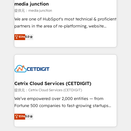
Mexico, USA, and Portugal—we've executed over a
media junction
hundred successful operations. Our approach,
提供元：media junction
rooted in RevOps principles, integrates analysis,
We are one of HubSpot's most technical & proficient
training, planning, and qualification. Leveraging
partners in the area of re-platforming, website
technology, data analytics, CRM optimization, and
design & development. We specialize in multi-hub
Elite
5.0
inbound marketing tactics, we focus on
implementations for mid-market & enterprise
understanding, nurturing, and converting leads.
companies. We are woman-owned, powered by
Partner with us to unlock your business's full
coffee, and we ❤️ dogs. We produce award-winning
potential and achieve sustained growth in today's
work for our clients. 🏆2023 Technical Expertise
competitive market.
Impact Award 🏆2022 Technical Expertise Impact
Award 🏆2022 Platform Migration Excellence Impact
Award 🏆2020 Elite Solutions Partner 🏆2019
Cetrix Cloud Services (CETDIGIT)
Integrations HubSpot Impact Award 🏆2019
提供元：Cetrix Cloud Services (CETDIGIT)
Marketing Enablement HubSpot Impact Award 🏆
We’ve empowered over 2,000 entities — from
2018 Website Design HubSpot Impact Award 🏆2017
Fortune 500 companies to fast-growing startups
Website Design HubSpot Impact Award 🏆2016
and nonprofits — to streamline operations, scale
Elite
5.0
Growth-Driven Design Agency of the Year 🏆2016
revenue, and unlock the full potential of HubSpot.
Sales Enablement HubSpot Impact Award 🏆2015
With deep technical and industry expertise, we fuse