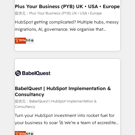
Town, Dubai & London. 500+ HubSpot CRM
Plus Your Business (PYB) UK • USA • Europe
implementations delivered. AI visibility coverage
提供元：Plus Your Business (PYB) UK • USA • Europe
across ChatGPT, Claude, Perplexity, Gemini and
HubSpot getting complicated? Multiple hubs, messy
Google AI Overviews. HubSpot Impact Award -
migrations, AI, governance. We organise that
Customer First HubSpot Impact Award - Integrations
complexity, so your team can put HubSpot to work...
Elite
5.0
Innovation HubSpot Impact Award - Platform
Welcome to our Profile! We help with: • CRM
Migration Excellence HubSpot Impact Award -
implementation, reports, workflows, and team
Platform Excellence 40+ full-time HubSpot
training • CRM migration from Salesforce, Pipedrive,
professionals. 100s of certifications and
Dynamics and others • Technical projects including
accreditations with HubSpot.
custom API integrations with ERP (and other
systems) • AI governance for HubSpot-centred
operations A little about us: • Boutique 'Elite' team of
BabelQuest | HubSpot Implementation &
Consultancy
12 • 150+ clients across Sales Hub, Marketing Hub,
Service Hub, Data Hub and CMS • ISO/IEC
提供元：BabelQuest | HubSpot Implementation &
Consultancy
27001:2022, ISO 9001:2015, and ISO 42001:2023
Turn your HubSpot investment into rocket fuel for
certified - the AI management standard • GuardHub:
your business to soar 🚀 We’re a team of accredited
our AI governance framework, built on ISO 42001
HubSpot experts ready to help you. We can
Ready for the next step? Click the 👈 '𝗖𝗼𝗻𝘁𝗮𝗰𝘁
Elite
4.9