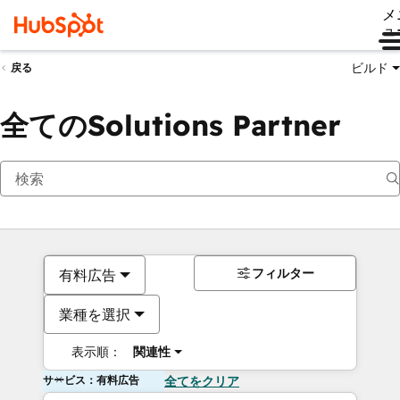
メ
ュ
ビルド
戻る
全てのSolutions Partner
フィルター
有料広告
業種を選択
表示順：
関連性
サービス：有料広告
全てをクリア