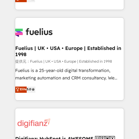
implement the platform into complex business
𝗯𝘂𝘀𝗶𝗻𝗲𝘀𝘀' button to get in touch (𝘸𝘦'𝘳𝘦 𝘴𝘶𝘱𝘦𝘳
environments, optimise what you've got and make
𝘳𝘦𝘴𝘱𝘰𝘯𝘴𝘪𝘷𝘦)
sure you can actually use it, build your website in
HubSpot or create an inbound marketing strategy
for you and execute it on HubSpot. We are on the
G-Cloud 14 CCS (Crown Commercial Service)
framework, meaning we've been accredited by
Fuelius | UK • USA • Europe | Established in
1998
HubSpot and vetted by the CCS, which means we
can support public sector companies as well the
提供元：Fuelius | UK • USA • Europe | Established in 1998
other ones listed in our profile. Our services: -
Fuelius is a 25-year-old digital transformation,
HubSpot implementation - HubSpot CMS website
marketing automation and CRM consultancy. We
build We can do lots of things. But everything we do
enable mid-market and enterprise clients to
Elite
5.0
is there for you to: - Grow revenue, and run your
maximise their return from digital and fuel their
business more efficiently - Build stronger
growth. We modernise platforms, streamline
relationships with customers - Make better
operations that are causing inefficiencies, improve
decisions with data - Find a new voice and reach
customer experiences, integrate systems, and
more people - Get the most out of your HubSpot
supercharge revenue operations Key services: • CRM
investment
Implementation • Systems Integration • Digital
Transformation / Web Development • RevOps &
Digifianz: HubSpot is AWESOME 🇺🇸🇲🇽