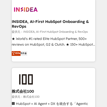
INSIDEA, AI-First HubSpot Onboarding &
RevOps
提供元：INSIDEA, AI-First HubSpot Onboarding & RevOps
★ World's #1 rated Elite HubSpot Partner, 500+
reviews on HubSpot, G2 & Clutch. ★ 150+ HubSpot
Certified Experts & Trainers across the team ★
Elite
5.0
1,500+ implementations across five continents ★ AI-
First, RevOps-led, Onboarding obsessed ★
Company of the Year 2024/25 INSIDEA helps
growing companies turn HubSpot into a revenue
engine. We onboard your team, migrate your data,
and build AI-powered workflows that drive adoption
from week one, in your time zone. What we do ➤
株式会社100
Onboarding: Live in weeks, with workflows built
提供元：株式会社100
around your business, not a template. ➤ Migration:
🏢 HubSpot × AI Agent × DX を統合する「Agentic