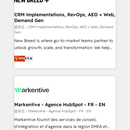
定の代行ではなく、設計の責任」を引き受け、部門横断
technical development team. - 19 HubSpot-certified
の統合・浸透・変革管理を実行します。 ▸ CMS戦略設
trainers to drive platform adoption. 📈 Revenue
CRM Implementations, RevOps, AEO + Web,
計・構築：リード獲得・CVR・SEOを前提にした情報設
Demand Gen
Generation - Full-funnel marketing and high-
計・導線設計・テンプレート設計をContent Hubで一体
performance advertising via Point Success Media. -
提供元：CRM Implementations, RevOps, AEO + Web, Demand
Gen
提供。 ▸ 既存CRM・MAからの移行支援：Salesforce・
Expert deployment of Breeze AI and custom agents
Marketo・Pardot等からの移行、カスタム設計、履歴
New Breed is where go-to-market teams partner to
to automate growth. 🏆 Elite Excellence - 8 platform
データ移行と活用設計まで。 ▸ AEO対応：ChatGPT・
unlock growth, scale, and transformation. We help
accreditations and deep HIPAA-compliance
Perplexity等のAI検索からの流入・引用を前提にコンテ
companies activate HubSpot’s AI-powered
expertise. - A team of 250+ experts dedicated to
Elite
5.0
ンツとサイト構造を最適化。 🏆 なぜ100incを選ぶの
customer platform and operationalize HubSpot’s
your resilient growth.
か？ ✓ HubSpot Eliteパートナー認定 ✓ HubSpotアワ
Loop Marketing framework through expert-led
ード受賞・HUGリーダー ✓ ISO27001:2022 /
services, smart agents, and purpose-built apps,
ISO9001:2015 取得 ✓ 400社以上の導入実績 ✓
tailored to your business. Together, we unlock
HubSpot大百科 出版 CRM・AI活用に関するご相談、現
results, fast. ⚙️CRM & RevOps: Align all Hubs to your
状整理の壁打ちなど、構想段階からお気軽にお問い合わ
buyer journey for clean data, scalability, & reporting.
せください。
🎯Demand Gen & ABM: Drive pipeline with inbound,
Markentive - Agence HubSpot - FR - EN
ABM, AEO, SEO, & paid media. 👩‍💻Web Design:
提供元：Markentive - Agence HubSpot - FR - EN
Build high-performing websites with UX, messaging,
Markentive fournit des services de conseil,
& conversion strategy that drive results. 🤖AI
d'intégration et d'agence dans la région EMEA et