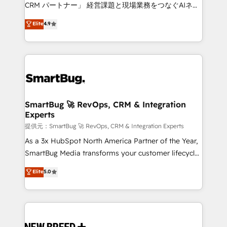
Move from any legacy CRM. Zero downtime, full data
CRM パートナー」 経営課題と現場業務をつなぐAIネイ
integrity. ➤ Implementation: Configure HubSpot to
ティブ・エージェンシーとして、HubSpot Eliteの実装
Elite
4.9
run your revenue process. Sales, marketing, and
力で顧客フロント業務を再設計します。 💡 100inc は何
service wired together. ➤ AI and Integrations: Layer
をする会社か？ HubSpotを共通基盤に、AIエージェン
Breeze AI, custom agents, and APIs to remove
トを組み込んだ顧客フロント業務（マーケティング・営
manual work. ➤ Ongoing Management: Monthly
業・CS）を組織全体で設計・実装する日本のAIネイテ
tune-ups, feature rollouts, adoption coaching. Buying
ィブ・エージェンシーです。事業部・グループ会社・部
HubSpot, switching to it, or reviving a stale portal?
門が分立する組織で、データと業務プロセスのサイロ化
We are built for the work.
を、CRMを軸とした全社共通基盤に再構築します。意
SmartBug 🚀 RevOps, CRM & Integration
Experts
思決定者・PMO・現場担当者に並走します。 1️⃣
HubSpot導入・活用支援 顧客データの一元化から、
提供元：SmartBug 🚀 RevOps, CRM & Integration Experts
GTMの見える化・自動化まで。全Hub統合運用、デー
As a 3x HubSpot North America Partner of the Year,
タ品質設計、グループ横断のCRM統合に対応します。
SmartBug Media transforms your customer lifecycle
2️⃣ AIエージェント組織構築 営業・マーケティング業務
into a revenue engine. Our unified ecosystem
Elite
5.0
の一部をAIが自律実行する組織への移行を設計・実装。
includes specialized divisions Globalia (AI &
Breeze・Claude等をHubSpotと連携させ、役割定義・
Software) and Point Success Media (Paid Media),
運用ルール・成果指標まで含めて設計します。 3️⃣ 全社
making this the official home for all three brands. 🔄
DX × AI推進のPMO伴走支援 複数部門をまたぐDX×AI変
Implementation & Integration - Seamless migrations
革を、構想から実装・定着までPMOとして主導。「設
and system integrations powered by Globalia’s