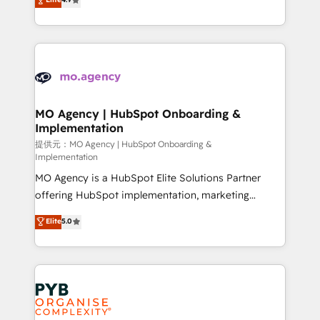
to your needs and sales objectives. With 125+
migrate, replatform, and scale smarter. We specialize
certifications, we are part of the most certified
in high-impact CRM and CMS migrations and
Canadian agencies, and we both hold Onboarding
onboarding from platforms like Salesforce, NetSuite,
Accreditations. Based in Canada (coast to coast), our
Zoho, Pardot, Marketo, Microsoft Dynamics, Wix,
services are offered in both English & French.
WordPress and legacy CRMs, turning fragmented
systems into unified, growth-ready HubSpot
architectures that accelerate revenue operations and
MO Agency | HubSpot Onboarding &
Implementation
performance. - Multi-object CRM migration, cleanup,
and implementation. - Pre-built and custom
提供元：MO Agency | HubSpot Onboarding &
Implementation
integrations across your full tech stack. - Custom
MO Agency is a HubSpot Elite Solutions Partner
object setup, CMS builds, and full-funnel automation.
offering HubSpot implementation, marketing
- Dashboards, lifecycle campaigns, and lead
automation, CRM and RevOps consulting, B2B SEO,
nurturing sequences. - Cross-hub setup across
Elite
5.0
paid media, content marketing, AEO and GEO (AI
Marketing, Sales, Operations, and Service Hubs. -
search optimisation), and HubSpot Content Hub and
Ongoing optimization, managed support, and
WordPress development. We work with enterprise
scalable retainers. Let’s make HubSpot your most
and growth-led companies across technology,
powerful growth engine. Built to convert, scale, and
professional services, financial services and
drive results.
industrial sectors. Offices in Johannesburg, Cape