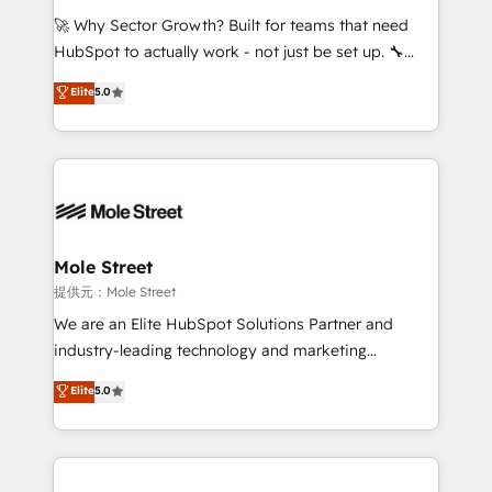
with good people' and have worked with incredible
🚀 Why Sector Growth? Built for teams that need
brands. You can see some of them on our website,
HubSpot to actually work - not just be set up. 🔧
along with plenty of case studies.
HubSpot Experts: Onboarding, migrations,
Elite
5.0
automation, and training built for adoption. ⚡ Highly
Technical Execution: ERP, EMR and Custom
Integrations; complex builds delivered in weeks, not
months. 🤖 AI Consulting & Agents: AI-powered
workflows; automation agents; process optimization
inside HubSpot. 🏆 Industry Experience: 🏥
Healthcare: HIPAA implementations; secure data
Mole Street
workflows 💼 Financial Services: compliant
提供元：Mole Street
workflows; audit-ready reporting ⚖️ Legal: client
We are an Elite HubSpot Solutions Partner and
intake; pipeline and document workflows 🛒 E-
industry-leading technology and marketing
Commerce: Shopify, WooCommerce; lifecycle and
consultancy. Our focus is on enterprise and mid-
Elite
5.0
revenue automation 🏢 Real Estate: deal pipelines;
market B2B companies globally that want a strategic
portfolio and lifecycle management 🏭
approach to execute their goals through creative
Manufacturing: ERP integrations; operational
applications of our solutions; Technical HubSpot
alignment 🛡️ Compliance & Data Considerations:
Consulting, Content Marketing, Growth-Driven