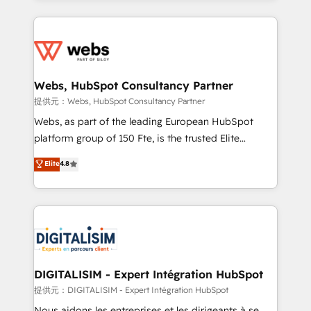
sales, and service hubs • Built-in flexibility for
adoption, sales process and marketing results.
startups to global brands
Services 📚 Onboarding your team to HubSpot for
the first time 🔧 Designing and optimising your
HubSpot set-up for better results 🌐 Website design
and build using HubSpot 🔌 Integrating HubSpot
Webs, HubSpot Consultancy Partner
with other systems 🎓 Training your teams to be
提供元：Webs, HubSpot Consultancy Partner
HubSpot pros 📊 Lead generation services using
Webs, as part of the leading European HubSpot
HubSpot Why us? - SIX HubSpot Accreditations -
platform group of 150 Fte, is the trusted Elite
awarded by HubSpot after a rigorous process for
HubSpot CRM Partner offering you a roadmap on
Elite
4.8
CRM, Solutions Architecture, Onboarding , Data
maximizing EBITDA and achieving Commercial
Migration, Custom Integration & Platform
Excellence. With our targeted processes, we
Enablement -Onboarded over 500 businesses to
strengthen your digital transformation and minimize
HubSpot -Top 1% of partners worldwide -In-house
costs. As HubSpot's Advanced Accredited CRM
team of 25+ experts Contact us today to help you
Implementation partner, we provide expertise to
get more from your investment in HubSpot.
drive your business forward. Since 2015 we are fully
www.bbdboom.com
dedicated to HubSpot and with an experienced
DIGITALISIM - Expert Intégration HubSpot
team (50+), we work with reputable companies in
提供元：DIGITALISIM - Expert Intégration HubSpot
B2B sectors such as manufacturing, SaaS and
Nous aidons les entreprises et les dirigeants à se