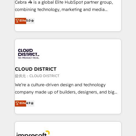
Cebra 🦓 is a global Elite HubSpot partner group,
🏆 HubSpot Platform Migration Impact Award 🏆
combining technology, marketing and media
Clutch HubSpot Global Leader 🏆 Finalist: HubSpot
expertise across Latin America and Southern
Elite
5.0
Inbound Campaign of the Year 🏆 Gold AVA Digital
Europe, with teams across 7 countries. Born in Chile,
Award for Best Website 🌟 Accreditations: CRM
we combine local insight with international reach to
Implementation, HubSpot Content Experience, CRM
help businesses grow through technology, creativity,
Data Migration & Custom Integration
AI and strategy. For over 12 years, we’ve delivered
500+ HubSpot implementations, building end-to-
end solutions that integrate CRM, AI automation,
inbound and loop marketing, content, and digital
CLOUD DISTRICT
creativity. Our multicultural team works in Spanish,
提供元：CLOUD DISTRICT
Portuguese, and English to design scalable strategies
We’re a culture-driven design and technology
that drive measurable growth. 🌎 Highlights: • 10+
company made up of builders, designers, and big
years as a HubSpot partner. • 2023 Impact Awards:
thinkers. We blend strategy, design, and
Elite
4.9
Platform Migration Excellence. • Top 3 Partner of the
development—always fueled by curiosity—to turn
Year LATAM 2022, 2023, 2024, 2025. • Partner of the
ideas, opportunities, and challenges into meaningful
Year 2024. • Organizer of Aliados.ai (AI, marketing &
experiences. To us, technology is more than just
tech global congress). 👉 Ready to scale your
code; it’s about creating things that are useful, cool,
business with HubSpot? Let Cebra’s experts help
and—most importantly—simple. That’s why we lean