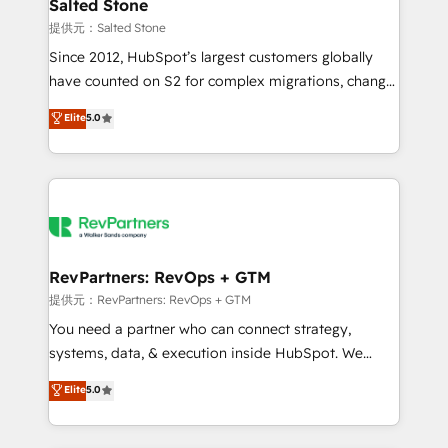
we turn complexity into clarity, human at global
Salted Stone
scale. 🏆 HubSpot’s CEO called us “the partner of the
提供元：Salted Stone
future.” Others agree it is proof of trust built through
Since 2012, HubSpot’s largest customers globally
measurable impact.
have counted on S2 for complex migrations, change
management, systems integration, and creative
Elite
5.0
solutions that deliver measurable impact and
transform brand experiences As one of the few full-
service creative agencies in the HubSpot
ecosystem, we blend strategy, technology, & award-
winning design to build scalable, globally
regionalized HubSpot websites, integrated
marketing campaigns, & RevOps frameworks that
RevPartners: RevOps + GTM
fuel long-term success We connect the entire
提供元：RevPartners: RevOps + GTM
customer lifecycle through seamless integrations,
You need a partner who can connect strategy,
ensure long-term adoption with change-
systems, data, & execution inside HubSpot. We
management programs, and align marketing, sales,
bridge the gap where most agencies fall short by
Elite
5.0
and service to drive sustainable growth With 6 key
combining GTM strategy with technical execution to
HubSpot accreditations and experience across
solve the right problem with the right solution. As the
hundreds of organizations in dozens of industries,