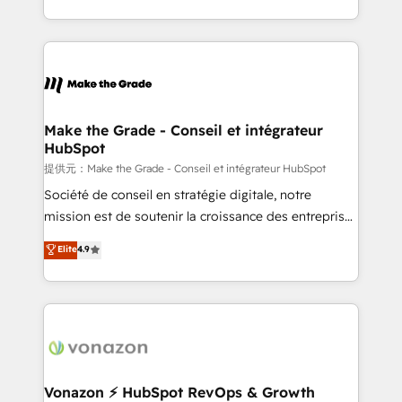
outil et des données partagées • Amélioration de la
collecte et de l’analyse des données pour des
décisions éclairées • Optimisation de l’efficacité et
de la productivité des équipes Notre équipe de 30
consultants certifiés HubSpot aborde chaque projet
avec un engagement total, alignant processus
Make the Grade - Conseil et intégrateur
HubSpot
métiers et technologie, et guidant vos équipes à
travers le changement, tout en centrant vos objectifs
提供元：Make the Grade - Conseil et intégrateur HubSpot
d’entreprise. Grâce à une méthodologie éprouvée
Société de conseil en stratégie digitale, notre
auprès de plus de 400 clients, nous comprenons
mission est de soutenir la croissance des entreprises
rapidement vos enjeux et intégrons parfaitement
B2B à travers l’acquisition de nouveaux clients,
Elite
4.9
HubSpot dans votre organisation. Pour toute
l'intégration CRM et le développement des revenus
question technique ou besoin de structuration de
auprès de vos comptes existants. En France et à
votre projet HubSpot, contactez notre équipe pour
l'international, nous travaillons avec des ETI
un échange dédié.
ambitieuses, des grands groupes voulant aller au-
delà d’une simple transformation digitale et des
startups florissantes. Nos 3 grandes expertises sont :
➤ L’intégration de CRM et de méthodologie RevOps
Vonazon ⚡ HubSpot RevOps & Growth