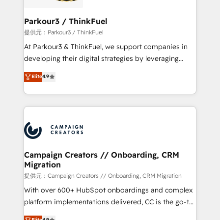
automation, and revenue intelligence to help
companies scale faster and smarter. 🔹 BOOMS:
Parkour3 / ThinkFuel
Demand generation for all your buyers With BOOMS,
提供元：Parkour3 / ThinkFuel
you invest in 100% of your buyers, accelerating your
At Parkour3 & ThinkFuel, we support companies in
growth and positioning yourself as an undisputed
developing their digital strategies by leveraging
leader. 🔹 BOOST: Optimize your digital
technologies and automating their marketing and
Elite
4.9
transformation process A methodology designed to
sales processes to generate growth. Our offer spans
implement HubSpot effectively and optimize your
from Strategy to Operations. We specialize in CRM
digital processes. 🔹 Trusted by Industry Leaders
onboarding and implementation, web design, sales
With an average rating of 4.9/5 and a proven track
& marketing automation, and digital marketing. With
record of business transformation, our growth-first
extensive experience working with tech companies
approach has helped brands dominate their
and manufacturers since 2002, we are committed to
markets.
empowering our clients and developing their
Campaign Creators // Onboarding, CRM
Migration
autonomy. Get to grips with HubSpot through
guided implementation and seamless integration of
提供元：Campaign Creators // Onboarding, CRM Migration
the CRM platform into your digital ecosystem. Would
With over 600+ HubSpot onboardings and complex
you like support in deploying your inbound
platform implementations delivered, CC is the go-to
marketing strategy? We'll provide support tailored
Elite Solutions Partner for businesses ready to
Elite
4.9