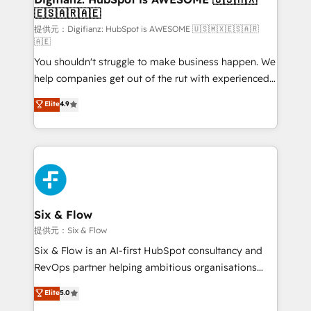
🇪🇸🇦🇷🇦🇪
Sales Consulting • Marketing Automation What
makes us different? 🚀 Top 0.5% of global HubSpot
提供元：Digifianz: HubSpot is AWESOME 🇺🇸🇲🇽🇪🇸🇦🇷
🇦🇪
agencies ⚙️ The strongest technical ability and
You shouldn't struggle to make business happen. We
integration capabilities 💼 Consultative, long-term
help companies get out of the rut with experienced,
partners who will embed ourselves into your
process-oriented teams implementing HubSpot
business, processes and systems 🏢 We specialise in
Elite
4.9
Marketing, Sales, Service, CMS and Operations Hub,
working with mid-market and enterprise
so selling and actually engaging with your customers
organisations, global organisations and those with
feels easy and pain-free. We are a top ranked
complex use cases 🏆 CRM Implementation,
HubSpot Elite Partner, winner of Rookie of the Year
Platform Enablement, Custom Integration and
and Customer First Awards, 4.9/5 rating in HubSpot
Onboarding Accredited 🔐 ISO27001 & ISO9001
Reviews and 4.9/5 rating in Clutch Reviews. Digifianz
Certified
helps the following industries: logistics & 3PL, home
Six & Flow
improvement & construction, branding and
提供元：Six & Flow
commercialization, real estate, health, education,
Six & Flow is an AI-first HubSpot consultancy and
SaaS, Software Dev & IT and consulting, make the
RevOps partner helping ambitious organisations
most out of their HubSpot experience operating in
grow with clarity, confidence, and intelligence.
Elite
5.0
the United States, EU, UAE, Mexico and Latin
Operating across the UK, Netherlands, Ireland, and