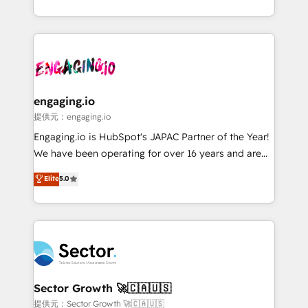
knowledge retrieval—built in HubSpot. ⚡ Fast-Track
estruturar processos integrar sistemas organizar
& Growth-Track Services Fast-Track: Rapid HubSpot
dados e automatizar operações. O objetivo é
onboarding in weeks Growth-Track: Unlock
transformar a HubSpot em um verdadeiro sistema
advanced optimization & adoption 📍 São Paulo, BR
operacional de receita conectando equipes
• Des Moines, IA • New York, NY
tecnologia e dados em uma operação integrada.
Também somos distribuidores oficiais da HubSpot
engaging.io
e de mais de 150 softwares globais permitindo
提供元：engaging.io
contratar e pagar a HubSpot em reais com nota
Engaging.io is HubSpot's JAPAC Partner of the Year!
fiscal no Brasil e gerar economia de até 50% na
We have been operating for over 16 years and are
contratação de softwares internacionais.
one of HubSpot's most experienced and technically
Elite
5.0
Oferecemos ainda agentes de IA especializados em
capable Agency Partners globally. We specialise in
HubSpot que automatizam tarefas executam rotinas
complex CRM migrations, implementations,
no CRM e mantêm os dados organizados, como um
integrations, custom CMS portal development,
especialista operando a plataforma 24/7. Hoje 300+
design & UX for mid to large to multi national
empresas em 13 países utilizam a Nexforce. Somos
businesses. Our teams are based in North America
a maior parceira da HubSpot na América Latina e
and APAC. We are HubSpot's top-ranked Advanced
líder no ranking global de sucesso do cliente da
Implementation Certified Partner and we contribute
Sector Growth 🚀🇨🇦🇺🇸
HubSpot.
to their advisory council. We strive to do 'good work
提供元：Sector Growth 🚀🇨🇦🇺🇸