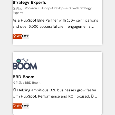
Strategy Experts
pour aligner les équipes marketing, commerciales et
support client (data migration, synchronisation API,
提供元：Vonazon ⚡ HubSpot RevOps & Growth Strategy
Experts
audit et maintenance) ➤ La création de sites internet
As a HubSpot Elite Partner with 150+ certifications
de conversion qui transforment les visiteurs en
and over 5,000 successful client engagements,
opportunités d'affaires ➤ La mise en place de
Vonazon turns marketing complexity into
stratégies d'acquisition marketing (SEO, SEA,
Elite
5.0
measurable, scalable growth. From onboarding to
inbound, automatisation marketing, ABM, IA,
enterprise-grade campaigns, our in-house team
emailing) Informations clés : - 10 ans d'expérience -
builds scalable strategies that drive long-term
100+ intégrations CRM HubSpot réussies - 40
revenue. ⚙️ HubSpot Integration & Optimization •
experts conseil - 150 certifications HubSpot
Seamless CRM, CMS, and automation setup •
cumulées
Complex platform migrations and data cleanups •
Custom APIs and third-party integrations 📈 End-to-
BBD Boom
End Revenue Acceleration • Lifecycle marketing and
提供元：BBD Boom
pipeline growth programs • Sales enablement tools
💥 Helping ambitious B2B businesses grow faster
and CRM optimization • Retention strategies with
with HubSpot. Performance and ROI focused. 💥
customer journey mapping 🏅 Elite-Level HubSpot
BBD Boom is the HubSpot partner that can help you
Elite
5.0
Execution • 750+ onboardings and 2,000+
to HubSpot Better. We work with your teams to
implementations • Deep expertise across marketing,
solve all your HubSpot challenges and improve user