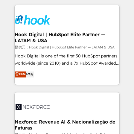
Who We Serve Revenue teams, marketing leaders,
Technical Solutions: - HubSpot Technical Consulting -
and sales ops at mid-market companies ready to
HubSpot CRM Implementation - HubSpot
move beyond spreadsheets into unified systems
Onboarding - Data Migration & Integrations -
that drive real business results.
Technical Audit & Optimization Strategic Solutions: -
Revenue Operations - Inbound Marketing -
Hook Digital | HubSpot Elite Partner —
LATAM & USA
Outbound Marketing - HubSpot CMS Website
Design & Development We empower our clients to
提供元：Hook Digital | HubSpot Elite Partner — LATAM & USA
reach their full potential by providing transparent,
Hook Digital is one of the first 50 HubSpot partners
relationship-driven support. With over 300 HubSpot
worldwide (since 2010) and a 7x HubSpot Awarded
certifications and accreditations, we deliver both the
Elite Partner. With 500+ projects across the U.S.,
Elite
4.9
technical know-how and strategic guidance you
Brazil, and LATAM, we combine global expertise with
need to succeed.
regional experience. Today, we are Brazil’s largest
HubSpot Elite Partner—trusted by companies across
the Americas to scale smarter. ⚙️ CRM
Implementation & Migration Onboarding across all
Hubs, plus migrations from Salesforce, Pipedrive, RD
Station, Freshdesk, Intercom, and more. Custom
Nexforce: Revenue AI & Nacionalização de
Faturas
objects, automations, and integrations built for