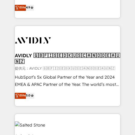
Strategy: Activate Breeze Agents, configure HubSpot
North America. Avec plus de 115 experts en
Elite
4.9
AI, & maximize AEO with tailored AI services. 🧩
marketing automation, Growth, Revops, CRM et
Integrations: Extend HubSpot with custom
webdesign. Markentive is both a consulting firm, a
integrations, hosting, & maintenance.
digital agency and an integrator. With over 115
experts in marketing automation, growth, revops,
CRM and webdesign (We focus on EMEA - USA
customers).
AVIDLY 🇬🇧🇫🇮🇸🇪🇩🇰🇺🇸🇨🇦🇳🇴🇩🇪🇦🇺
🇳🇿
提供元：AVIDLY 🇬🇧🇫🇮🇸🇪🇩🇰🇺🇸🇨🇦🇳🇴🇩🇪🇦🇺🇳🇿
HubSpot’s 5x Global Partner of the Year and 2024
EMEA & APAC Partner of the Year. The world’s most
experienced and fully accredited HubSpot Solutions
Elite
5.0
Partner. 🚀 With 2,750+ HubSpot projects delivered
and 370+ specialists across EMEA, APAC and NAM,
we de-risk complex CRM programmes and
accelerate ROI across every HubSpot Hub. 🧭 From
multi-region migrations to AI-powered automation,