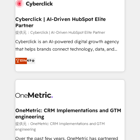
Cyberclick | AI-Driven HubSpot Elite
Partner
提供元：Cyberclick | AI-Driven HubSpot Elite Partner
Cyberclick is an AI-powered digital growth agency
that helps brands connect technology, data, and
creativity to achieve measurable results. Founded in
Elite
4.9
Barcelona and operating across Spain, LATAM, and
the UK, we support global companies in building
smarter marketing, sales, and customer success
strategies. As the only HubSpot Elite Partner in
Iberia (Spain & Portugal), we combine human insight
with intelligent automation to drive sustainable
growth. Our multidisciplinary team designs solutions
OneMetric: CRM Implementations and GTM
engineering
that simplify complexity, boost performance, and
turn innovation into real impact. 🌍 Highlights •
提供元：OneMetric: CRM Implementations and GTM
engineering
HubSpot Partner since 2012 • 2022 EMEA Impact
Over the past few years, OneMetric has partnered
Award: Best Integration • 150+ successful HubSpot