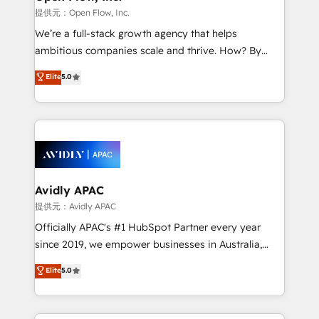
when it comes to HubSpot sales and service
提供元：Open Flow, Inc.
implementations, highly renowned for our business
We’re a full-stack growth agency that helps
acumen, process (re-)design experience and a
ambitious companies scale and thrive. How? By
massive amount of success stories in this area. We
upgrading and streamlining every single revenue-
Elite
5.0
integrate HubSpot with complex solutions like SAP,
generating aspect of your business. We’re proud
MicroSoft, custom solutions,... Our company also has
HubSpot Elite Solutions Partners and devout CRM
strong experience with HubSpot CRM extension,
nerds who can harness HubSpot’s custom digital
mobile apps for Field Service Management and
tools to improve each touchpoint of your customer
Retail execution, CPQ, customer portals and
experience. Working hand-in-hand with your team,
HubSpot CMS developments. And we're champions
we’ll assemble a RevOps machine that drives more
when it comes to complex data migrations.
traffic, generates better leads and crushes your
Avidly APAC
revenue goals. We've worked with thousands of
提供元：Avidly APAC
HubSpot customers and we'd love to work with you
Officially APAC's #1 HubSpot Partner every year
too! Clients come to us for: Advanced CRM solutions
since 2019, we empower businesses in Australia,
System Integrations both Custom and Native to
New Zealand, and globally to realise their full
Elite
5.0
HubSpot Data System Migrations between systems
potential through enterprise HubSpot CRM
to HubSpot New lead generation strategies Time-
implementation. And we deliver best practice across
saving automations Fresh growth campaigns Robust
the whole HubSpot platform, covering marketing,