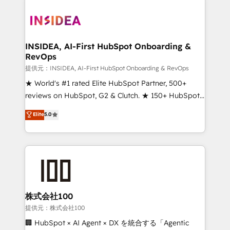
INSIDEA, AI-First HubSpot Onboarding &
RevOps
提供元：INSIDEA, AI-First HubSpot Onboarding & RevOps
★ World's #1 rated Elite HubSpot Partner, 500+
reviews on HubSpot, G2 & Clutch. ★ 150+ HubSpot
Certified Experts & Trainers across the team ★
Elite
5.0
1,500+ implementations across five continents ★ AI-
First, RevOps-led, Onboarding obsessed ★
Company of the Year 2024/25 INSIDEA helps
growing companies turn HubSpot into a revenue
engine. We onboard your team, migrate your data,
and build AI-powered workflows that drive adoption
from week one, in your time zone. What we do ➤
株式会社100
Onboarding: Live in weeks, with workflows built
提供元：株式会社100
around your business, not a template. ➤ Migration:
🏢 HubSpot × AI Agent × DX を統合する「Agentic