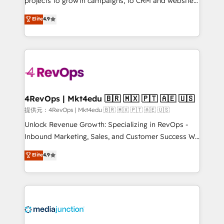
projects to growth campaigns, to CRM and websites.
HubSpot experts backed by over 10+ years of
Hire an agency that's experienced in every inch of
Elite
4.9
HubSpot experience ✔️Flexible pricing models —
HubSpot and willing to work hand-in-hand with your
Hourly-fee (assigned one Dedicated HubSpot
team to simplify the complex and build a better
Admin); Monthly-fee (HubSpot Admin + Project
experience for your team and customers.
Manager); and Fixed Project Cost (as per
requirement). ✔️Helped over 25,000+ customers so
far with our HubSpot solutions. ✔️Bespoke apps &
on-demand bundle services. Connect with us today!
4RevOps | Mkt4edu 🇧🇷 🇲🇽 🇵🇹 🇦🇪 🇺🇸
提供元：4RevOps | Mkt4edu 🇧🇷 🇲🇽 🇵🇹 🇦🇪 🇺🇸
Unlock Revenue Growth: Specializing in RevOps -
Inbound Marketing, Sales, and Customer Success We
specialize in driving revenue growth for companies
Elite
4.9
across industries through tailored marketing, sales,
and customer success strategies, utilizing RevOps
methodologies. As Latin America's largest HubSpot
partner and a global leader in education market, we
offer unparalleled insights. Operating in five
countries—Brazil, UAE (Abu Dhabi/Dubai/Sharjah),