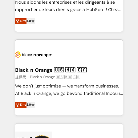
Nous aidons les entreprises et les dirigeants à se
business services. We prepare a customized
rapprocher de leurs clients grâce à HubSpot ! Chez
business case that demonstrates the value and
DIGITALISIM, nous avons l'intime conviction que la
Elite
5.0
impact of your digital transformation, including a
réussite des entreprises passe par l’innovation web,
detailed financial rationale with a focus on ROI and
le marketing digital, et la relation client ! C'est
TCO. As a trusted extension of your team, we
pourquoi, nos experts sont à la fois capables de
believe in the power of partnership. Together, we
gérer votre projet de création de site internet, votre
embark on a transformational journey that sets your
référencement, votre stratégie digitale et le pilotage
business up for long-term success. Unlock your
et l'intégration d'HubSpot ! Les grandes phases d'un
business. If not now, when?
projet HubSpot avec DIGITALISIM : 🧽 Nettoyage,
Black n Orange 🇺🇸 🇲🇽 🇨🇦
migration et intégration des bases de données. 🚀
提供元：Black n Orange 🇺🇸 🇲🇽 🇨🇦
Développement des interfaces avec vos logiciels
We don’t just optimize — we transform businesses.
métiers ⚙️ Configuration de la plateforme HubSpot
At Black n Orange, we go beyond traditional Inbound
📈 Configuration de rapports et tableaux de bord 🤝
Marketing with our exclusive methodologies:
Elite
5.0
Book Process & Guidelines utilisateurs 🎓
BOOMS and BOOST. Together, they form a powerful
Formations des utilisateurs
combination that has driven success for over 800
businesses worldwide. As Elite HubSpot Partners, we
specialize in crafting high-performance growth
strategies that integrate data-driven marketing,