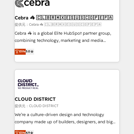
implementations, and 5,000+ pages ✨ CS: Clients
generating 7-digit MRR from inbound campaigns ✨
CS: 245% organic growth & +751% new visitors for a
Cebra 🦓 🇨🇱🇧🇷🇲🇽🇪🇸🇺🇸🇨🇴🇵🇪🇵🇦
full-funnel HubSpot project ✨ CS: 415% conversion
提供元：Cebra 🦓 🇨🇱🇧🇷🇲🇽🇪🇸🇺🇸🇨🇴🇵🇪🇵🇦
boost with a new HubSpot site Recognized leaders:
Cebra 🦓 is a global Elite HubSpot partner group,
🏆 HubSpot Platform Migration Impact Award 🏆
combining technology, marketing and media
Clutch HubSpot Global Leader 🏆 Finalist: HubSpot
expertise across Latin America and Southern
Elite
5.0
Inbound Campaign of the Year 🏆 Gold AVA Digital
Europe, with teams across 7 countries. Born in Chile,
Award for Best Website 🌟 Accreditations: CRM
we combine local insight with international reach to
Implementation, HubSpot Content Experience, CRM
help businesses grow through technology, creativity,
Data Migration & Custom Integration
AI and strategy. For over 12 years, we’ve delivered
500+ HubSpot implementations, building end-to-
end solutions that integrate CRM, AI automation,
inbound and loop marketing, content, and digital
CLOUD DISTRICT
creativity. Our multicultural team works in Spanish,
提供元：CLOUD DISTRICT
Portuguese, and English to design scalable strategies
We’re a culture-driven design and technology
that drive measurable growth. 🌎 Highlights: • 10+
company made up of builders, designers, and big
years as a HubSpot partner. • 2023 Impact Awards:
thinkers. We blend strategy, design, and
Elite
4.9
Platform Migration Excellence. • Top 3 Partner of the