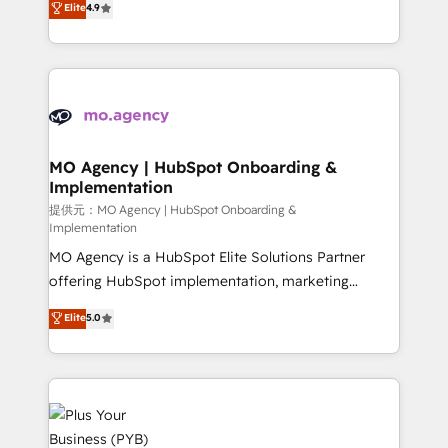
Elite
4.9
to your needs and sales objectives. With 125+
migrate, replatform, and scale smarter. We specialize
certifications, we are part of the most certified
in high-impact CRM and CMS migrations and
Canadian agencies, and we both hold Onboarding
onboarding from platforms like Salesforce, NetSuite,
Accreditations. Based in Canada (coast to coast), our
Zoho, Pardot, Marketo, Microsoft Dynamics, Wix,
services are offered in both English & French.
WordPress and legacy CRMs, turning fragmented
systems into unified, growth-ready HubSpot
architectures that accelerate revenue operations and
MO Agency | HubSpot Onboarding &
Implementation
performance. - Multi-object CRM migration, cleanup,
and implementation. - Pre-built and custom
提供元：MO Agency | HubSpot Onboarding &
Implementation
integrations across your full tech stack. - Custom
MO Agency is a HubSpot Elite Solutions Partner
object setup, CMS builds, and full-funnel automation.
offering HubSpot implementation, marketing
- Dashboards, lifecycle campaigns, and lead
automation, CRM and RevOps consulting, B2B SEO,
nurturing sequences. - Cross-hub setup across
Elite
5.0
paid media, content marketing, AEO and GEO (AI
Marketing, Sales, Operations, and Service Hubs. -
search optimisation), and HubSpot Content Hub and
Ongoing optimization, managed support, and
WordPress development. We work with enterprise
scalable retainers. Let’s make HubSpot your most
and growth-led companies across technology,
powerful growth engine. Built to convert, scale, and
professional services, financial services and
drive results.