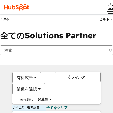
メ
ュ
ビルド
戻る
全てのSolutions Partner
フィルター
有料広告
業種を選択
表示順：
関連性
サービス：有料広告
全てをクリア