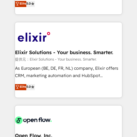
Elite
5.0
revenue automation 🏢 Real Estate: deal pipelines;
market B2B companies globally that want a strategic
portfolio and lifecycle management 🏭
approach to execute their goals through creative
Manufacturing: ERP integrations; operational
applications of our solutions; Technical HubSpot
alignment 🛡️ Compliance & Data Considerations:
Consulting, Content Marketing, Growth-Driven
HIPAA-aware; CASL-compliant; GDPR-ready
Design, Migrations + Integrations. Mole Street’s
implementations where required 💡 Why 500+
mission is empowering others to realize their
Clients Choose Us: Elite Partner; technical, fast, and
greatness, which is achieved through creating
Elixir Solutions - Your business. Smarter.
built to scale.
absolute clarity, derived from a well-defined
提供元：Elixir Solutions - Your business. Smarter.
strategy, executed well, and reported on with clear
As European (BE, DE, FR, NL) company, Elixir offers
results. The culture is driven by core values; Joy, Grit,
CRM, marketing automation and HubSpot
Accountability, Curiosity, Authenticity, Growth
integration products and services to mid-market
Elite
5.0
Mindedness, and Clarity. We are driven to win for the
and enterprise customers. We ensure that your sales,
collective good of the company and its clientele, and
service and marketing department operates in the
dedicated to breaking the mold from the agency of
most effective way, while at the same time
the past into the consultancy of the future. Great
leveraging your commercial data for a fully
things are happening.
integrated buyers journey. Elixir is located in
Brussels, Munich "München", Cologne "Köln", Paris
and Amsterdam. Elixir is a first mover and leader
Open Flow, Inc.