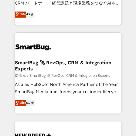
Move from any legacy CRM. Zero downtime, full data
CRM パートナー」 経営課題と現場業務をつなぐAIネイ
integrity. ➤ Implementation: Configure HubSpot to
ティブ・エージェンシーとして、HubSpot Eliteの実装
Elite
4.9
run your revenue process. Sales, marketing, and
力で顧客フロント業務を再設計します。 💡 100inc は何
service wired together. ➤ AI and Integrations: Layer
をする会社か？ HubSpotを共通基盤に、AIエージェン
Breeze AI, custom agents, and APIs to remove
トを組み込んだ顧客フロント業務（マーケティング・営
manual work. ➤ Ongoing Management: Monthly
業・CS）を組織全体で設計・実装する日本のAIネイテ
tune-ups, feature rollouts, adoption coaching. Buying
ィブ・エージェンシーです。事業部・グループ会社・部
HubSpot, switching to it, or reviving a stale portal?
門が分立する組織で、データと業務プロセスのサイロ化
We are built for the work.
を、CRMを軸とした全社共通基盤に再構築します。意
SmartBug 🚀 RevOps, CRM & Integration
Experts
思決定者・PMO・現場担当者に並走します。 1️⃣
HubSpot導入・活用支援 顧客データの一元化から、
提供元：SmartBug 🚀 RevOps, CRM & Integration Experts
GTMの見える化・自動化まで。全Hub統合運用、デー
As a 3x HubSpot North America Partner of the Year,
タ品質設計、グループ横断のCRM統合に対応します。
SmartBug Media transforms your customer lifecycle
2️⃣ AIエージェント組織構築 営業・マーケティング業務
into a revenue engine. Our unified ecosystem
Elite
5.0
の一部をAIが自律実行する組織への移行を設計・実装。
includes specialized divisions Globalia (AI &
Breeze・Claude等をHubSpotと連携させ、役割定義・
Software) and Point Success Media (Paid Media),
運用ルール・成果指標まで含めて設計します。 3️⃣ 全社
making this the official home for all three brands. 🔄
DX × AI推進のPMO伴走支援 複数部門をまたぐDX×AI変
Implementation & Integration - Seamless migrations
革を、構想から実装・定着までPMOとして主導。「設
and system integrations powered by Globalia’s