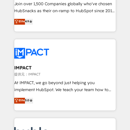
people, exciting ideas and can-do mentality, we
Join over 1,500 Companies globally who've chosen
ensure revenue growth on a daily basis. So tell us
HubSnacks as their on-ramp to HubSpot since 2014
your challenge; our passionate and growth driven
Simple pay-as-you-go plans that accelerate value...
Elite
4.9
team of 100+ experts is ready for you! Driving digital
1️⃣ Set Up | Onboarding New or Check-fixing existing
growth | www.brightdigital.com
HubSpot portals 2️⃣ Scale Up | 100% HubSpot Task
Execution... Global 24/7 ... All Experts 3️⃣ Integrate |
your entire Tech Stack with Custom Integrations
Slash months from your API Integration project... ⬅️
Click "Contact Business" ⬅️ to access 150+ Kickstart
Integration templates that put HubSpot in the center
IMPACT
of your tech stack, syncing... 🛍️ Shopify or
提供元：IMPACT
WooCommerce 💲 Stripe or Paypal 💰 Sage or
At IMPACT, we go beyond just helping you
Netsuite 🤖 Google or Microsoft ✍️ DocuSign or
implement HubSpot. We teach your team how to
PandaDoc 🌐 Avalara or Quaderno HubSnacks holds
master it. As the creators of the Endless Customers
Elite
5.0
the rare Advanced "Custom Integrations"
System™ (the next evolution of They Ask, You
Accreditation, securely sync data across... 🔄 any
Answer), we’re the only HubSpot partner built
apps, in any direction. Stuck on your old CRM..?
entirely around coaching and training. That means
Migrate | seamlessly off your old CRM onto a clean
we don’t do the work for you; we help you build the
new HubSpot portal with Advanced Website and