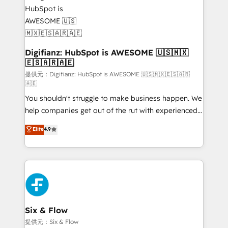
supercharge revenue operations Key services: • CRM
investment
Implementation • Systems Integration • Digital
Transformation / Web Development • RevOps &
Sales Consulting • Marketing Automation What
makes us different? 🚀 Top 0.5% of global HubSpot
Digifianz: HubSpot is AWESOME 🇺🇸🇲🇽
🇪🇸🇦🇷🇦🇪
agencies ⚙️ The strongest technical ability and
integration capabilities 💼 Consultative, long-term
提供元：Digifianz: HubSpot is AWESOME 🇺🇸🇲🇽🇪🇸🇦🇷
🇦🇪
partners who will embed ourselves into your
You shouldn't struggle to make business happen. We
business, processes and systems 🏢 We specialise in
help companies get out of the rut with experienced,
working with mid-market and enterprise
process-oriented teams implementing HubSpot
organisations, global organisations and those with
Elite
4.9
Marketing, Sales, Service, CMS and Operations Hub,
complex use cases 🏆 CRM Implementation,
so selling and actually engaging with your customers
Platform Enablement, Custom Integration and
feels easy and pain-free. We are a top ranked
Onboarding Accredited 🔐 ISO27001 & ISO9001
HubSpot Elite Partner, winner of Rookie of the Year
Certified
and Customer First Awards, 4.9/5 rating in HubSpot
Reviews and 4.9/5 rating in Clutch Reviews. Digifianz
helps the following industries: logistics & 3PL, home
Six & Flow
improvement & construction, branding and
提供元：Six & Flow