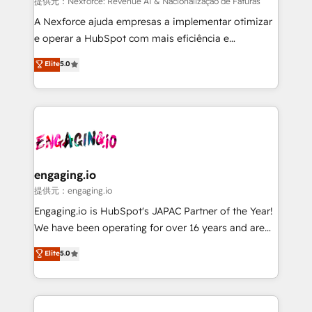
growth. 🚀 AI-Driven GTM Orchestration Unify
提供元：Nexforce: Revenue AI & Nacionalização de Faturas
HubSpot with LinkedIn, WhatsApp, email, paid
A Nexforce ajuda empresas a implementar otimizar
media, and AI voice to drive pipeline. 🤖 AI Custom
e operar a HubSpot com mais eficiência e
Agent Development Deploy AI agents for
previsibilidade de receita. Combinamos Revenue
Elite
5.0
prospecting, follow-ups, service triage, and
Operations (RevOps) e Inteligência Artificial para
knowledge retrieval—built in HubSpot. ⚡ Fast-Track
estruturar processos integrar sistemas organizar
& Growth-Track Services Fast-Track: Rapid HubSpot
dados e automatizar operações. O objetivo é
onboarding in weeks Growth-Track: Unlock
transformar a HubSpot em um verdadeiro sistema
advanced optimization & adoption 📍 São Paulo, BR
operacional de receita conectando equipes
• Des Moines, IA • New York, NY
tecnologia e dados em uma operação integrada.
Também somos distribuidores oficiais da HubSpot
engaging.io
e de mais de 150 softwares globais permitindo
提供元：engaging.io
contratar e pagar a HubSpot em reais com nota
Engaging.io is HubSpot's JAPAC Partner of the Year!
fiscal no Brasil e gerar economia de até 50% na
We have been operating for over 16 years and are
contratação de softwares internacionais.
one of HubSpot's most experienced and technically
Elite
5.0
Oferecemos ainda agentes de IA especializados em
capable Agency Partners globally. We specialise in
HubSpot que automatizam tarefas executam rotinas
complex CRM migrations, implementations,
no CRM e mantêm os dados organizados, como um
integrations, custom CMS portal development,
especialista operando a plataforma 24/7. Hoje 300+
design & UX for mid to large to multi national