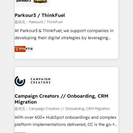
automation, and revenue intelligence to help
companies scale faster and smarter. 🔹 BOOMS:
Parkour3 / ThinkFuel
Demand generation for all your buyers With BOOMS,
提供元：Parkour3 / ThinkFuel
you invest in 100% of your buyers, accelerating your
At Parkour3 & ThinkFuel, we support companies in
growth and positioning yourself as an undisputed
developing their digital strategies by leveraging
leader. 🔹 BOOST: Optimize your digital
technologies and automating their marketing and
Elite
4.9
transformation process A methodology designed to
sales processes to generate growth. Our offer spans
implement HubSpot effectively and optimize your
from Strategy to Operations. We specialize in CRM
digital processes. 🔹 Trusted by Industry Leaders
onboarding and implementation, web design, sales
With an average rating of 4.9/5 and a proven track
& marketing automation, and digital marketing. With
record of business transformation, our growth-first
extensive experience working with tech companies
approach has helped brands dominate their
and manufacturers since 2002, we are committed to
markets.
empowering our clients and developing their
Campaign Creators // Onboarding, CRM
Migration
autonomy. Get to grips with HubSpot through
guided implementation and seamless integration of
提供元：Campaign Creators // Onboarding, CRM Migration
the CRM platform into your digital ecosystem. Would
With over 600+ HubSpot onboardings and complex
you like support in deploying your inbound
platform implementations delivered, CC is the go-to
marketing strategy? We'll provide support tailored
Elite Solutions Partner for businesses ready to