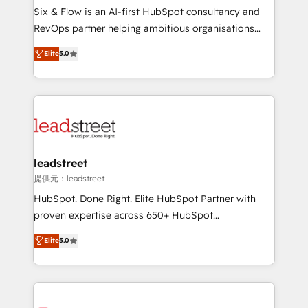
commercialization, real estate, health, education,
Six & Flow is an AI-first HubSpot consultancy and
SaaS, Software Dev & IT and consulting, make the
RevOps partner helping ambitious organisations
most out of their HubSpot experience operating in
grow with clarity, confidence, and intelligence.
Elite
5.0
the United States, EU, UAE, Mexico and Latin
Operating across the UK, Netherlands, Ireland, and
America. From casual user to super fan: make
Canada, we’ve delivered thousands of successful
HubSpot an experience you LOVE!
HubSpot projects for mid-market and enterprise
clients worldwide, with over 10 years experience. We
combine HubSpot, data, and AI to design connected
go-to-market systems that align people, process,
and technology for predictable, scalable revenue
leadstreet
growth. Our expertise spans RevOps, CRM and data
提供元：leadstreet
architecture, AI enablement, and strategic marketing,
HubSpot. Done Right. Elite HubSpot Partner with
delivered through our proprietary FLAIR framework
proven expertise across 650+ HubSpot
for responsible AI adoption. As a HubSpot Elite
implementations. With 12+ years of HubSpot
Elite
5.0
Partner and ISO 27001:2022 certified consultancy,
experience, we help you use the HubSpot platform
we blend strategy, creativity, and technology to help
to its fullest capacity, improve your current HubSpot
organisations scale smarter and grow stronger.
website, or build your new one.