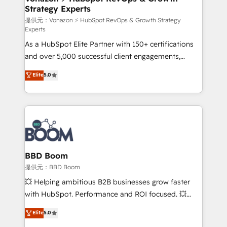
Strategy Experts
pour aligner les équipes marketing, commerciales et
support client (data migration, synchronisation API,
提供元：Vonazon ⚡ HubSpot RevOps & Growth Strategy
Experts
audit et maintenance) ➤ La création de sites internet
As a HubSpot Elite Partner with 150+ certifications
de conversion qui transforment les visiteurs en
and over 5,000 successful client engagements,
opportunités d'affaires ➤ La mise en place de
Vonazon turns marketing complexity into
stratégies d'acquisition marketing (SEO, SEA,
Elite
5.0
measurable, scalable growth. From onboarding to
inbound, automatisation marketing, ABM, IA,
enterprise-grade campaigns, our in-house team
emailing) Informations clés : - 10 ans d'expérience -
builds scalable strategies that drive long-term
100+ intégrations CRM HubSpot réussies - 40
revenue. ⚙️ HubSpot Integration & Optimization •
experts conseil - 150 certifications HubSpot
Seamless CRM, CMS, and automation setup •
cumulées
Complex platform migrations and data cleanups •
Custom APIs and third-party integrations 📈 End-to-
BBD Boom
End Revenue Acceleration • Lifecycle marketing and
提供元：BBD Boom
pipeline growth programs • Sales enablement tools
💥 Helping ambitious B2B businesses grow faster
and CRM optimization • Retention strategies with
with HubSpot. Performance and ROI focused. 💥
customer journey mapping 🏅 Elite-Level HubSpot
BBD Boom is the HubSpot partner that can help you
Elite
5.0
Execution • 750+ onboardings and 2,000+
to HubSpot Better. We work with your teams to
implementations • Deep expertise across marketing,