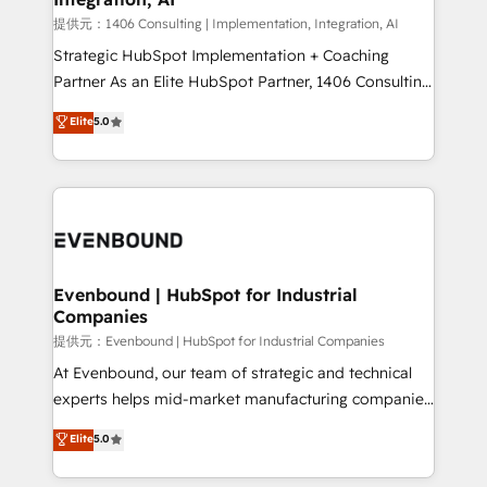
Group, a group of specialized and complementary
提供元：1406 Consulting | Implementation, Integration, AI
companies that divide their offer into 4
Strategic HubSpot Implementation + Coaching
Competence Centers: Smart Manufacturing,
Partner As an Elite HubSpot Partner, 1406 Consulting
Customer First, Enabling Technologies & Security.
helps mid-market revenue teams transform how
Elite
5.0
The synergies generated by these integrations,
they sell, market, and serve. We don't just build your
together with the combination of talents, skills,
HubSpot—we teach your team to own it, then stay
solutions and services, have allowed the group to
to help you keep winning. What We Do ⚙️ CRM
build an unrivaled offering portfolio on the market
Implementations across Marketing, Sales, Service,
to accompany companies on their digital
Data & Content 📈 Sales & Marketing Alignment +
transformation journey.
Revenue Team Enablement 🤖 Breeze AI & Custom
Agent Creation 🔄 Custom Integrations & Data
Evenbound | HubSpot for Industrial
Companies
Migration Why 1406 We become part of your team.
Your team learns while we build. We fix what others
提供元：Evenbound | HubSpot for Industrial Companies
broke. Built for mid-market reality—practical
At Evenbound, our team of strategic and technical
solutions that work with your actual headcount and
experts helps mid-market manufacturing companies
constraints. By the Numbers 🏆 Top 1% of all
achieve real growth. We specialize in delivering
Elite
5.0
HubSpot partners 🔄 Top 5% globally in client
tailored solutions that drive results by leveraging
retention 📅 8+ years of consistent results since 2017
HubSpot’s platform and data to fuel success.