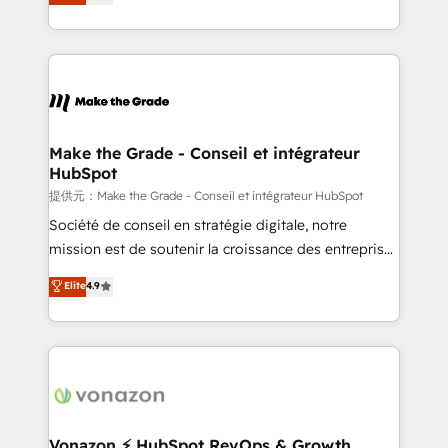
téléphonie, etc.) • Alignement des équipes grâce à un
outil et des données partagées • Amélioration de la
collecte et de l’analyse des données pour des
décisions éclairées • Optimisation de l’efficacité et
de la productivité des équipes Notre équipe de 30
consultants certifiés HubSpot aborde chaque projet
avec un engagement total, alignant processus
Make the Grade - Conseil et intégrateur
HubSpot
métiers et technologie, et guidant vos équipes à
travers le changement, tout en centrant vos objectifs
提供元：Make the Grade - Conseil et intégrateur HubSpot
d’entreprise. Grâce à une méthodologie éprouvée
Société de conseil en stratégie digitale, notre
auprès de plus de 400 clients, nous comprenons
mission est de soutenir la croissance des entreprises
rapidement vos enjeux et intégrons parfaitement
B2B à travers l’acquisition de nouveaux clients,
Elite
4.9
HubSpot dans votre organisation. Pour toute
l'intégration CRM et le développement des revenus
question technique ou besoin de structuration de
auprès de vos comptes existants. En France et à
votre projet HubSpot, contactez notre équipe pour
l'international, nous travaillons avec des ETI
un échange dédié.
ambitieuses, des grands groupes voulant aller au-
delà d’une simple transformation digitale et des
startups florissantes. Nos 3 grandes expertises sont :
➤ L’intégration de CRM et de méthodologie RevOps
Vonazon ⚡ HubSpot RevOps & Growth