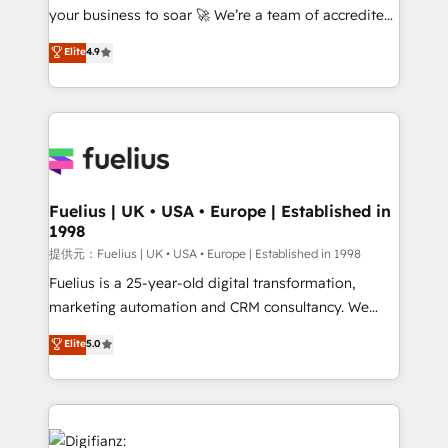
your business to soar 🚀 We’re a team of accredited
our AI governance framework, built on ISO 42001
HubSpot experts ready to help you. We can
Ready for the next step? Click the 👈 '𝗖𝗼𝗻𝘁𝗮𝗰𝘁
Elite
4.9
implement the platform into complex business
𝗯𝘂𝘀𝗶𝗻𝗲𝘀𝘀' button to get in touch (𝘸𝘦'𝘳𝘦 𝘴𝘶𝘱𝘦𝘳
environments, optimise what you've got and make
𝘳𝘦𝘴𝘱𝘰𝘯𝘴𝘪𝘷𝘦)
sure you can actually use it, build your website in
HubSpot or create an inbound marketing strategy
for you and execute it on HubSpot. We are on the
G-Cloud 14 CCS (Crown Commercial Service)
framework, meaning we've been accredited by
Fuelius | UK • USA • Europe | Established in
1998
HubSpot and vetted by the CCS, which means we
can support public sector companies as well the
提供元：Fuelius | UK • USA • Europe | Established in 1998
other ones listed in our profile. Our services: -
Fuelius is a 25-year-old digital transformation,
HubSpot implementation - HubSpot CMS website
marketing automation and CRM consultancy. We
build We can do lots of things. But everything we do
enable mid-market and enterprise clients to
Elite
5.0
is there for you to: - Grow revenue, and run your
maximise their return from digital and fuel their
business more efficiently - Build stronger
growth. We modernise platforms, streamline
relationships with customers - Make better
operations that are causing inefficiencies, improve
decisions with data - Find a new voice and reach
customer experiences, integrate systems, and
more people - Get the most out of your HubSpot