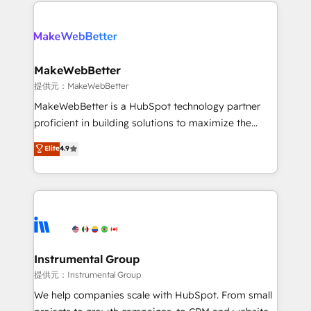
only firm in the world to hold Elite Partner
there’s a good chance one of our globally integrated
Accreditations with both HubSpot and Clay, our
teams has worked with clients just like you Let’s
clients gain a unique advantage in CRM architecture,
explore whether S2 is the partner you’ve been
pipeline generation, data intelligence, and go-to-
looking for...and get your next big initiative moving!
market execution. Why B2B Businesses Choose RP: -
MakeWebBetter
Secure: Soc2 compliant 🛡️ - Pricing: Implementations
提供元：MakeWebBetter
starting at $1,5k 💵 - Speed: Launch in 14 days ⚡ -
MakeWebBetter is a HubSpot technology partner
Global: 75+ RPers across five continents 🌐 - Scale:
proficient in building solutions to maximize the
Largest organically grown & fastest tiering Elite
operational efficiency of HubSpot. The fastest-
Elite
4.9
HubSpot Partner 🪴 - Sales Hub: More
growing tech-enabler & facilitator, MakeWebBetter,
implementations than any other Partner 💻 -
hands you the blend of HubSpot expertise &
Migrations: We convert Salesforce addicts to
eminent solutions & integrations. Trust us to
HubSpot evangelists 🧡 Don't hire a marketing
streamline your HubSpot experience. 🚀HubSpot
agency for an Ops problem. Don't hire a technical
Elite Partners with 10+ years of HubSpot experience
agency for a growth problem. Hire a partner built to
🤝HubSpot Premier Integration partner 🤝Google
solve both.
Premier Partner 2023 🌟5 HubSpot Accreditations 🌟
Instrumental Group
Won HubSpot Theme Challenge 2021 🌟INBOUND’19
提供元：Instrumental Group
HubSpot Rising Star Why us? Harnessing the full
We help companies scale with HubSpot. From small
potential of the powerful HubSpot CRM. ✔️A team of