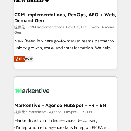
定の代行ではなく、設計の責任」を引き受け、部門横断
technical development team. - 19 HubSpot-certified
の統合・浸透・変革管理を実行します。 ▸ CMS戦略設
trainers to drive platform adoption. 📈 Revenue
CRM Implementations, RevOps, AEO + Web,
計・構築：リード獲得・CVR・SEOを前提にした情報設
Demand Gen
Generation - Full-funnel marketing and high-
計・導線設計・テンプレート設計をContent Hubで一体
performance advertising via Point Success Media. -
提供元：CRM Implementations, RevOps, AEO + Web, Demand
Gen
提供。 ▸ 既存CRM・MAからの移行支援：Salesforce・
Expert deployment of Breeze AI and custom agents
Marketo・Pardot等からの移行、カスタム設計、履歴
New Breed is where go-to-market teams partner to
to automate growth. 🏆 Elite Excellence - 8 platform
データ移行と活用設計まで。 ▸ AEO対応：ChatGPT・
unlock growth, scale, and transformation. We help
accreditations and deep HIPAA-compliance
Perplexity等のAI検索からの流入・引用を前提にコンテ
companies activate HubSpot’s AI-powered
expertise. - A team of 250+ experts dedicated to
Elite
5.0
ンツとサイト構造を最適化。 🏆 なぜ100incを選ぶの
customer platform and operationalize HubSpot’s
your resilient growth.
か？ ✓ HubSpot Eliteパートナー認定 ✓ HubSpotアワ
Loop Marketing framework through expert-led
ード受賞・HUGリーダー ✓ ISO27001:2022 /
services, smart agents, and purpose-built apps,
ISO9001:2015 取得 ✓ 400社以上の導入実績 ✓
tailored to your business. Together, we unlock
HubSpot大百科 出版 CRM・AI活用に関するご相談、現
results, fast. ⚙️CRM & RevOps: Align all Hubs to your
状整理の壁打ちなど、構想段階からお気軽にお問い合わ
buyer journey for clean data, scalability, & reporting.
せください。
🎯Demand Gen & ABM: Drive pipeline with inbound,
Markentive - Agence HubSpot - FR - EN
ABM, AEO, SEO, & paid media. 👩‍💻Web Design:
提供元：Markentive - Agence HubSpot - FR - EN
Build high-performing websites with UX, messaging,
Markentive fournit des services de conseil,
& conversion strategy that drive results. 🤖AI
d'intégration et d'agence dans la région EMEA et