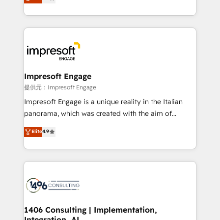
development—always fueled by curiosity—to turn
Year LATAM 2022, 2023, 2024, 2025. • Partner of the
ideas, opportunities, and challenges into meaningful
Year 2024. • Organizer of Aliados.ai (AI, marketing &
experiences. To us, technology is more than just
tech global congress). 👉 Ready to scale your
code; it’s about creating things that are useful, cool,
business with HubSpot? Let Cebra’s experts help
and—most importantly—simple. That’s why we lean
you grow faster, smarter, and with impact.
into bold ideas and shape them into thoughtful
products and strategies that actually make a
Impresoft Engage
difference.
提供元：Impresoft Engage
Impresoft Engage is a unique reality in the Italian
panorama, which was created with the aim of
putting Customer Experience at the center by
Elite
4.9
creating digital environments capable of integrating
people, processes and data. We offer the best
digital solutions on the market, ranging from CRM
processes and technologies to digital strategy, from
marketing automation to online and offline sales
processes through Customer Service Management,
allowing companies to optimize processes and meet
1406 Consulting | Implementation,
Integration, AI
the needs of the customer. We are part of Impresoft