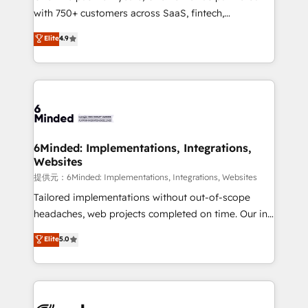
with 750+ customers across SaaS, fintech,
projects • Clients in 30+ industries • Proprietary
healthcare, real estate, and other industries. With
technology for integrations • Multilingual team:
Elite
4.9
150+ HubSpot-certified experts, we deliver scalable
English, Spanish, Portuguese & Italian 👉 Grow
solutions to complex GTM and RevOps challenges.
smarter with AI and HubSpot.
Our Expertise 🔹 Onboarding & Implementation:
Accredited HubSpot Partner, ensuring smooth setup
tailored to your GTM motion. 🔹 Migrations:
Accredited HubSpot Partner, ensuring migration
from other CRMs to HubSpot without data loss or
6Minded: Implementations, Integrations,
Websites
downtime. 🔹 RevOps Strategy: Align teams,
processes, and data to drive revenue efficiency. 🔹
提供元：6Minded: Implementations, Integrations, Websites
Integrations: Connect HubSpot with your tech stack
Tailored implementations without out-of-scope
for better adoption. 🔹 Custom Solutions: Build
headaches, web projects completed on time. Our in-
tailored apps, workflows, and configurations. We are
house team of certified CRM architects, experts,
Elite
5.0
SOC 2 Type II and ISO 27001 certified, reinforcing
developers, designers, and marketers handles all
our commitment to data security and compliance. At
aspects of your HubSpot. ✨ 400+ global clients ✨
OneMetric, we help revenue teams focus on the
100+ seamless migrations from 15+ different CRMs
OneMetric that matters most: revenue.
✨ 100,000+ hours in HubSpot projects, 75+ full Hub