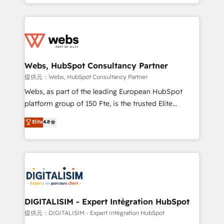
solve all your HubSpot challenges and improve user
sales, and service hubs • Built-in flexibility for
adoption, sales process and marketing results.
startups to global brands
Services 📚 Onboarding your team to HubSpot for
the first time 🔧 Designing and optimising your
HubSpot set-up for better results 🌐 Website design
and build using HubSpot 🔌 Integrating HubSpot
Webs, HubSpot Consultancy Partner
with other systems 🎓 Training your teams to be
提供元：Webs, HubSpot Consultancy Partner
HubSpot pros 📊 Lead generation services using
Webs, as part of the leading European HubSpot
HubSpot Why us? - SIX HubSpot Accreditations -
platform group of 150 Fte, is the trusted Elite
awarded by HubSpot after a rigorous process for
HubSpot CRM Partner offering you a roadmap on
Elite
4.8
CRM, Solutions Architecture, Onboarding , Data
maximizing EBITDA and achieving Commercial
Migration, Custom Integration & Platform
Excellence. With our targeted processes, we
Enablement -Onboarded over 500 businesses to
strengthen your digital transformation and minimize
HubSpot -Top 1% of partners worldwide -In-house
costs. As HubSpot's Advanced Accredited CRM
team of 25+ experts Contact us today to help you
Implementation partner, we provide expertise to
get more from your investment in HubSpot.
drive your business forward. Since 2015 we are fully
www.bbdboom.com
dedicated to HubSpot and with an experienced
DIGITALISIM - Expert Intégration HubSpot
team (50+), we work with reputable companies in
提供元：DIGITALISIM - Expert Intégration HubSpot
B2B sectors such as manufacturing, SaaS and