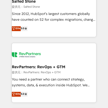
we turn complexity into clarity, human at global
Salted Stone
scale. 🏆 HubSpot’s CEO called us “the partner of the
提供元：Salted Stone
future.” Others agree it is proof of trust built through
Since 2012, HubSpot’s largest customers globally
measurable impact.
have counted on S2 for complex migrations, change
management, systems integration, and creative
Elite
5.0
solutions that deliver measurable impact and
transform brand experiences As one of the few full-
service creative agencies in the HubSpot
ecosystem, we blend strategy, technology, & award-
winning design to build scalable, globally
regionalized HubSpot websites, integrated
marketing campaigns, & RevOps frameworks that
RevPartners: RevOps + GTM
fuel long-term success We connect the entire
提供元：RevPartners: RevOps + GTM
customer lifecycle through seamless integrations,
You need a partner who can connect strategy,
ensure long-term adoption with change-
systems, data, & execution inside HubSpot. We
management programs, and align marketing, sales,
bridge the gap where most agencies fall short by
Elite
5.0
and service to drive sustainable growth With 6 key
combining GTM strategy with technical execution to
HubSpot accreditations and experience across
solve the right problem with the right solution. As the
hundreds of organizations in dozens of industries,