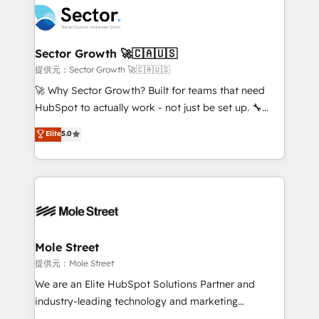
empresas em 13 países utilizam a Nexforce. Somos
businesses. Our teams are based in North America
a maior parceira da HubSpot na América Latina e
and APAC. We are HubSpot's top-ranked Advanced
líder no ranking global de sucesso do cliente da
Implementation Certified Partner and we contribute
Sector Growth 🚀🇨🇦🇺🇸
HubSpot.
to their advisory council. We strive to do 'good work
提供元：Sector Growth 🚀🇨🇦🇺🇸
with good people' and have worked with incredible
🚀 Why Sector Growth? Built for teams that need
brands. You can see some of them on our website,
HubSpot to actually work - not just be set up. 🔧
along with plenty of case studies.
HubSpot Experts: Onboarding, migrations,
Elite
5.0
automation, and training built for adoption. ⚡ Highly
Technical Execution: ERP, EMR and Custom
Integrations; complex builds delivered in weeks, not
months. 🤖 AI Consulting & Agents: AI-powered
workflows; automation agents; process optimization
inside HubSpot. 🏆 Industry Experience: 🏥
Healthcare: HIPAA implementations; secure data
Mole Street
workflows 💼 Financial Services: compliant
提供元：Mole Street
workflows; audit-ready reporting ⚖️ Legal: client
We are an Elite HubSpot Solutions Partner and
intake; pipeline and document workflows 🛒 E-
industry-leading technology and marketing
Commerce: Shopify, WooCommerce; lifecycle and
consultancy. Our focus is on enterprise and mid-