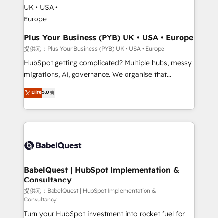
industrial sectors. Offices in Johannesburg, Cape
Town, Dubai & London. 500+ HubSpot CRM
implementations delivered. AI visibility coverage
across ChatGPT, Claude, Perplexity, Gemini and
Plus Your Business (PYB) UK • USA • Europe
Google AI Overviews. HubSpot Impact Award -
提供元：Plus Your Business (PYB) UK • USA • Europe
Customer First HubSpot Impact Award - Integrations
HubSpot getting complicated? Multiple hubs, messy
Innovation HubSpot Impact Award - Platform
migrations, AI, governance. We organise that
Migration Excellence HubSpot Impact Award -
complexity, so your team can put HubSpot to work...
Elite
5.0
Platform Excellence 40+ full-time HubSpot
Welcome to our Profile! We help with: • CRM
professionals. 100s of certifications and
implementation, reports, workflows, and team
accreditations with HubSpot.
training • CRM migration from Salesforce, Pipedrive,
Dynamics and others • Technical projects including
custom API integrations with ERP (and other
systems) • AI governance for HubSpot-centred
operations A little about us: • Boutique 'Elite' team of
BabelQuest | HubSpot Implementation &
Consultancy
12 • 150+ clients across Sales Hub, Marketing Hub,
Service Hub, Data Hub and CMS • ISO/IEC
提供元：BabelQuest | HubSpot Implementation &
Consultancy
27001:2022, ISO 9001:2015, and ISO 42001:2023
Turn your HubSpot investment into rocket fuel for
certified - the AI management standard • GuardHub: