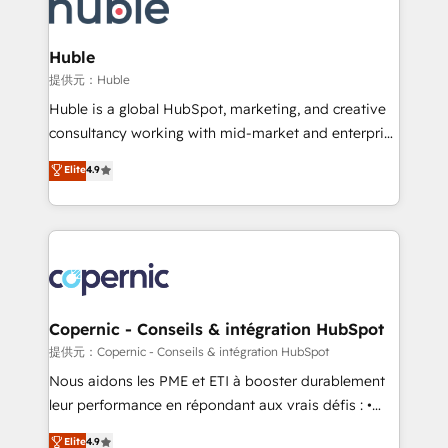
skills, processes, and internal team you need to
CRM Migrations using our in-house "HubScrub" Tool.
attract the right buyers, close deals faster, and grow
without outside dependencies. You’ll learn how to: •
Huble
Set up, audit, and organize your HubSpot portal •
提供元：Huble
Get your sales team fully using HubSpot • Track
Huble is a global HubSpot, marketing, and creative
pipeline and revenue across the entire buyer journey
consultancy working with mid-market and enterprise
• Build an in-house marketing team that drives
businesses. We go beyond implementation, shaping
Elite
4.9
growth • Create content and videos that attract
the strategy, processes, and teams that turn
buyers • Use AI to scale smarter Our coaching-led
HubSpot into a genuine growth engine. Named
approach works best for companies that are done
HubSpot's Global Partner of the Year in 2024,
with outsourcing and ready to build something that
consistently ranked among their top 5 partners
lasts. So if you're ready to become the most trusted
worldwide, and with over 15 years in the ecosystem,
voice in your market, let’s talk.
Huble has built a track record that speaks for itself.
One company, one operating model, delivering
Copernic - Conseils & intégration HubSpot
across offices and consulting teams in the UK, USA,
提供元：Copernic - Conseils & intégration HubSpot
Canada, Germany, France, Belgium, Singapore, and
Nous aidons les PME et ETI à booster durablement
South Africa. Certified compliant with ISO/IEC
leur performance en répondant aux vrais défis : •
27001:2022 and ISO 9001:2015 across all seven
Intégration de HubSpot avec d’autres outils (ERP,
Elite
4.9
international offices and 175+ employees.