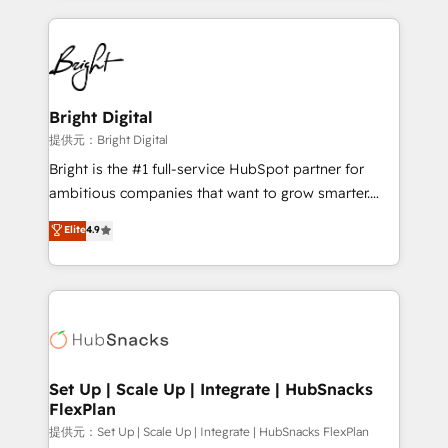
Growth-Driven Design Agency of the Year 🏆2015
automation, integration, and AI innovation to deliver
Became the 5th Agency to reach Diamond 🏆2014
lasting impact. We specialize in: • Turnkey and end-
HubSpot COS Performance Award 🏆2014 HubSpot
to-end HubSpot implementations • Onboarding for
COS Design Award 🏆2013 HubSpot Marketplace
Sales, Service, Marketing & Content Hubs • AI voice
Provider of the Year 🏆2011 Became a HubSpot
and chat agents, predictive automation, and smart
Bright Digital
Partner 📆Founded in 1997
workflows • Salesforce + HubSpot integration •
提供元：Bright Digital
RevOps and AI-driven sales enablement • Website
Bright is the #1 full-service HubSpot partner for
design and CMS development • ERP integration: SAP,
ambitious companies that want to grow smarter.
NetSuite, Microsoft Dynamics, … • Data cleansing
From HubSpot onboarding, to training, from
Elite
4.9
and CRM migration from any platform •
developing a new website to lead generation and
Client/member portals built on HubSpot • Custom
digital marketing; we do it all (and with great
and complex integrations: SAM.gov, GovWin,
results)! In short, our services include: - HubSpot
QuickBooks, PandaDoc, ClickUp, Shopify, Mapsly,
consultancy: onboarding, training, data migration -
WooCommerce, BuilderTrend, and more Experience
HubSpot development: websites, custom modules,
the difference — reach out to see how AI + HubSpot
integrations - Marketing & sales solutions: digital
can transform your business.
marketing, advertising, campaigns, content and
Set Up | Scale Up | Integrate | HubSnacks
FlexPlan
design We connect people, data and technology to
improve customer experiences. With our bright
提供元：Set Up | Scale Up | Integrate | HubSnacks FlexPlan