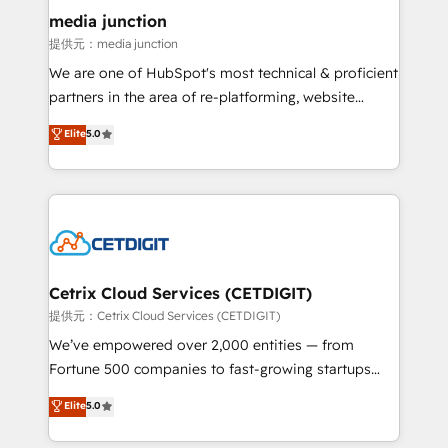
Mexico, USA, and Portugal—we've executed over a
media junction
hundred successful operations. Our approach,
提供元：media junction
rooted in RevOps principles, integrates analysis,
We are one of HubSpot's most technical & proficient
training, planning, and qualification. Leveraging
partners in the area of re-platforming, website
technology, data analytics, CRM optimization, and
design & development. We specialize in multi-hub
Elite
5.0
inbound marketing tactics, we focus on
implementations for mid-market & enterprise
understanding, nurturing, and converting leads.
companies. We are woman-owned, powered by
Partner with us to unlock your business's full
coffee, and we ❤️ dogs. We produce award-winning
potential and achieve sustained growth in today's
work for our clients. 🏆2023 Technical Expertise
competitive market.
Impact Award 🏆2022 Technical Expertise Impact
Award 🏆2022 Platform Migration Excellence Impact
Award 🏆2020 Elite Solutions Partner 🏆2019
Cetrix Cloud Services (CETDIGIT)
Integrations HubSpot Impact Award 🏆2019
提供元：Cetrix Cloud Services (CETDIGIT)
Marketing Enablement HubSpot Impact Award 🏆
We’ve empowered over 2,000 entities — from
2018 Website Design HubSpot Impact Award 🏆2017
Fortune 500 companies to fast-growing startups
Website Design HubSpot Impact Award 🏆2016
and nonprofits — to streamline operations, scale
Elite
5.0
Growth-Driven Design Agency of the Year 🏆2016
revenue, and unlock the full potential of HubSpot.
Sales Enablement HubSpot Impact Award 🏆2015
With deep technical and industry expertise, we fuse