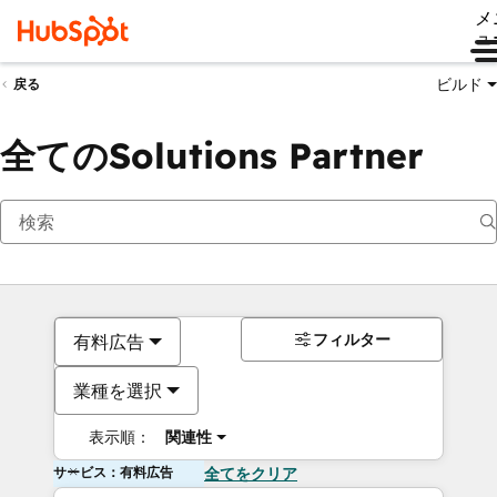
メ
ュ
ビルド
戻る
全てのSolutions Partner
フィルター
有料広告
業種を選択
表示順：
関連性
サービス：有料広告
全てをクリア