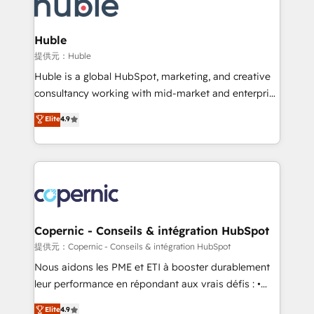
skills, processes, and internal team you need to
CRM Migrations using our in-house "HubScrub" Tool.
attract the right buyers, close deals faster, and grow
without outside dependencies. You’ll learn how to: •
Huble
Set up, audit, and organize your HubSpot portal •
提供元：Huble
Get your sales team fully using HubSpot • Track
Huble is a global HubSpot, marketing, and creative
pipeline and revenue across the entire buyer journey
consultancy working with mid-market and enterprise
• Build an in-house marketing team that drives
businesses. We go beyond implementation, shaping
Elite
4.9
growth • Create content and videos that attract
the strategy, processes, and teams that turn
buyers • Use AI to scale smarter Our coaching-led
HubSpot into a genuine growth engine. Named
approach works best for companies that are done
HubSpot's Global Partner of the Year in 2024,
with outsourcing and ready to build something that
consistently ranked among their top 5 partners
lasts. So if you're ready to become the most trusted
worldwide, and with over 15 years in the ecosystem,
voice in your market, let’s talk.
Huble has built a track record that speaks for itself.
One company, one operating model, delivering
Copernic - Conseils & intégration HubSpot
across offices and consulting teams in the UK, USA,
提供元：Copernic - Conseils & intégration HubSpot
Canada, Germany, France, Belgium, Singapore, and
Nous aidons les PME et ETI à booster durablement
South Africa. Certified compliant with ISO/IEC
leur performance en répondant aux vrais défis : •
27001:2022 and ISO 9001:2015 across all seven
Intégration de HubSpot avec d’autres outils (ERP,
Elite
4.9
international offices and 175+ employees.