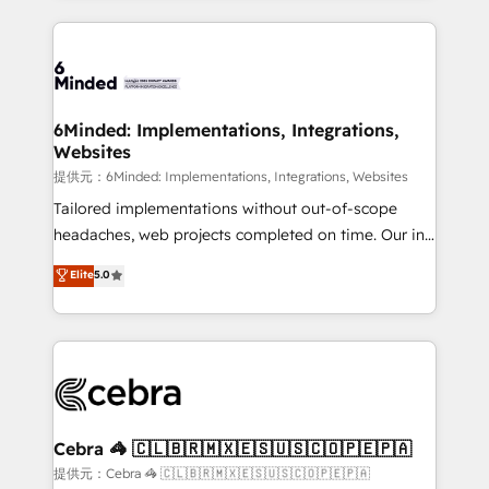
Our Expertise 🔹 Onboarding & Implementation:
Accredited HubSpot Partner, ensuring smooth setup
tailored to your GTM motion. 🔹 Migrations:
Accredited HubSpot Partner, ensuring migration
from other CRMs to HubSpot without data loss or
6Minded: Implementations, Integrations,
Websites
downtime. 🔹 RevOps Strategy: Align teams,
processes, and data to drive revenue efficiency. 🔹
提供元：6Minded: Implementations, Integrations, Websites
Integrations: Connect HubSpot with your tech stack
Tailored implementations without out-of-scope
for better adoption. 🔹 Custom Solutions: Build
headaches, web projects completed on time. Our in-
tailored apps, workflows, and configurations. We are
house team of certified CRM architects, experts,
Elite
5.0
SOC 2 Type II and ISO 27001 certified, reinforcing
developers, designers, and marketers handles all
our commitment to data security and compliance. At
aspects of your HubSpot. ✨ 400+ global clients ✨
OneMetric, we help revenue teams focus on the
100+ seamless migrations from 15+ different CRMs
OneMetric that matters most: revenue.
✨ 100,000+ hours in HubSpot projects, 75+ full Hub
implementations, and 5,000+ pages ✨ CS: Clients
generating 7-digit MRR from inbound campaigns ✨
CS: 245% organic growth & +751% new visitors for a
Cebra 🦓 🇨🇱🇧🇷🇲🇽🇪🇸🇺🇸🇨🇴🇵🇪🇵🇦
full-funnel HubSpot project ✨ CS: 415% conversion
提供元：Cebra 🦓 🇨🇱🇧🇷🇲🇽🇪🇸🇺🇸🇨🇴🇵🇪🇵🇦