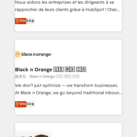
Nous aidons les entreprises et les dirigeants à se
business services. We prepare a customized
rapprocher de leurs clients grâce à HubSpot ! Chez
business case that demonstrates the value and
DIGITALISIM, nous avons l'intime conviction que la
Elite
5.0
impact of your digital transformation, including a
réussite des entreprises passe par l’innovation web,
detailed financial rationale with a focus on ROI and
le marketing digital, et la relation client ! C'est
TCO. As a trusted extension of your team, we
pourquoi, nos experts sont à la fois capables de
believe in the power of partnership. Together, we
gérer votre projet de création de site internet, votre
embark on a transformational journey that sets your
référencement, votre stratégie digitale et le pilotage
business up for long-term success. Unlock your
et l'intégration d'HubSpot ! Les grandes phases d'un
business. If not now, when?
projet HubSpot avec DIGITALISIM : 🧽 Nettoyage,
Black n Orange 🇺🇸 🇲🇽 🇨🇦
migration et intégration des bases de données. 🚀
提供元：Black n Orange 🇺🇸 🇲🇽 🇨🇦
Développement des interfaces avec vos logiciels
We don’t just optimize — we transform businesses.
métiers ⚙️ Configuration de la plateforme HubSpot
At Black n Orange, we go beyond traditional Inbound
📈 Configuration de rapports et tableaux de bord 🤝
Marketing with our exclusive methodologies:
Elite
5.0
Book Process & Guidelines utilisateurs 🎓
BOOMS and BOOST. Together, they form a powerful
Formations des utilisateurs
combination that has driven success for over 800
businesses worldwide. As Elite HubSpot Partners, we
specialize in crafting high-performance growth
strategies that integrate data-driven marketing,