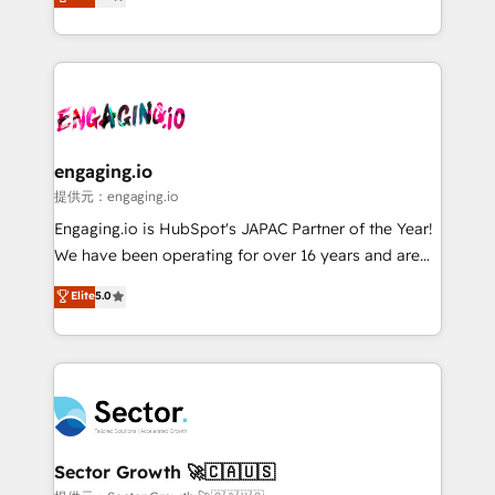
prospecting, follow-ups, service triage, and
Operations (RevOps) e Inteligência Artificial para
knowledge retrieval—built in HubSpot. ⚡ Fast-Track
estruturar processos integrar sistemas organizar
& Growth-Track Services Fast-Track: Rapid HubSpot
dados e automatizar operações. O objetivo é
onboarding in weeks Growth-Track: Unlock
transformar a HubSpot em um verdadeiro sistema
advanced optimization & adoption 📍 São Paulo, BR
operacional de receita conectando equipes
• Des Moines, IA • New York, NY
tecnologia e dados em uma operação integrada.
Também somos distribuidores oficiais da HubSpot
engaging.io
e de mais de 150 softwares globais permitindo
提供元：engaging.io
contratar e pagar a HubSpot em reais com nota
Engaging.io is HubSpot's JAPAC Partner of the Year!
fiscal no Brasil e gerar economia de até 50% na
We have been operating for over 16 years and are
contratação de softwares internacionais.
one of HubSpot's most experienced and technically
Elite
5.0
Oferecemos ainda agentes de IA especializados em
capable Agency Partners globally. We specialise in
HubSpot que automatizam tarefas executam rotinas
complex CRM migrations, implementations,
no CRM e mantêm os dados organizados, como um
integrations, custom CMS portal development,
especialista operando a plataforma 24/7. Hoje 300+
design & UX for mid to large to multi national
empresas em 13 países utilizam a Nexforce. Somos
businesses. Our teams are based in North America
a maior parceira da HubSpot na América Latina e
and APAC. We are HubSpot's top-ranked Advanced
líder no ranking global de sucesso do cliente da
Implementation Certified Partner and we contribute
Sector Growth 🚀🇨🇦🇺🇸
HubSpot.
to their advisory council. We strive to do 'good work