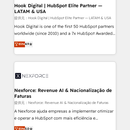
Revenue Operations - Inbound Marketing -
Hook Digital | HubSpot Elite Partner —
LATAM & USA
Outbound Marketing - HubSpot CMS Website
Design & Development We empower our clients to
提供元：Hook Digital | HubSpot Elite Partner — LATAM & USA
reach their full potential by providing transparent,
Hook Digital is one of the first 50 HubSpot partners
relationship-driven support. With over 300 HubSpot
worldwide (since 2010) and a 7x HubSpot Awarded
certifications and accreditations, we deliver both the
Elite Partner. With 500+ projects across the U.S.,
Elite
4.9
technical know-how and strategic guidance you
Brazil, and LATAM, we combine global expertise with
need to succeed.
regional experience. Today, we are Brazil’s largest
HubSpot Elite Partner—trusted by companies across
the Americas to scale smarter. ⚙️ CRM
Implementation & Migration Onboarding across all
Hubs, plus migrations from Salesforce, Pipedrive, RD
Station, Freshdesk, Intercom, and more. Custom
Nexforce: Revenue AI & Nacionalização de
Faturas
objects, automations, and integrations built for
growth. 🚀 AI-Driven GTM Orchestration Unify
提供元：Nexforce: Revenue AI & Nacionalização de Faturas
HubSpot with LinkedIn, WhatsApp, email, paid
A Nexforce ajuda empresas a implementar otimizar
media, and AI voice to drive pipeline. 🤖 AI Custom
e operar a HubSpot com mais eficiência e
Agent Development Deploy AI agents for
previsibilidade de receita. Combinamos Revenue
Elite
5.0