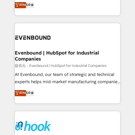
helps mid-market revenue teams transform how
Elite
5.0
The synergies generated by these integrations,
they sell, market, and serve. We don't just build your
together with the combination of talents, skills,
HubSpot—we teach your team to own it, then stay
solutions and services, have allowed the group to
to help you keep winning. What We Do ⚙️ CRM
build an unrivaled offering portfolio on the market
Implementations across Marketing, Sales, Service,
to accompany companies on their digital
Data & Content 📈 Sales & Marketing Alignment +
transformation journey.
Revenue Team Enablement 🤖 Breeze AI & Custom
Agent Creation 🔄 Custom Integrations & Data
Evenbound | HubSpot for Industrial
Companies
Migration Why 1406 We become part of your team.
Your team learns while we build. We fix what others
提供元：Evenbound | HubSpot for Industrial Companies
broke. Built for mid-market reality—practical
At Evenbound, our team of strategic and technical
solutions that work with your actual headcount and
experts helps mid-market manufacturing companies
constraints. By the Numbers 🏆 Top 1% of all
achieve real growth. We specialize in delivering
Elite
5.0
HubSpot partners 🔄 Top 5% globally in client
tailored solutions that drive results by leveraging
retention 📅 8+ years of consistent results since 2017
HubSpot’s platform and data to fuel success.
Who We Serve Revenue teams, marketing leaders,
Technical Solutions: - HubSpot Technical Consulting -
and sales ops at mid-market companies ready to
HubSpot CRM Implementation - HubSpot
move beyond spreadsheets into unified systems
Onboarding - Data Migration & Integrations -
that drive real business results.
Technical Audit & Optimization Strategic Solutions: -