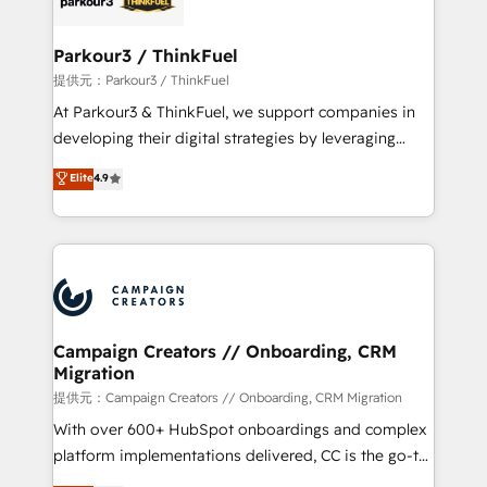
automation, and revenue intelligence to help
companies scale faster and smarter. 🔹 BOOMS:
Parkour3 / ThinkFuel
Demand generation for all your buyers With BOOMS,
提供元：Parkour3 / ThinkFuel
you invest in 100% of your buyers, accelerating your
At Parkour3 & ThinkFuel, we support companies in
growth and positioning yourself as an undisputed
developing their digital strategies by leveraging
leader. 🔹 BOOST: Optimize your digital
technologies and automating their marketing and
Elite
4.9
transformation process A methodology designed to
sales processes to generate growth. Our offer spans
implement HubSpot effectively and optimize your
from Strategy to Operations. We specialize in CRM
digital processes. 🔹 Trusted by Industry Leaders
onboarding and implementation, web design, sales
With an average rating of 4.9/5 and a proven track
& marketing automation, and digital marketing. With
record of business transformation, our growth-first
extensive experience working with tech companies
approach has helped brands dominate their
and manufacturers since 2002, we are committed to
markets.
empowering our clients and developing their
Campaign Creators // Onboarding, CRM
Migration
autonomy. Get to grips with HubSpot through
guided implementation and seamless integration of
提供元：Campaign Creators // Onboarding, CRM Migration
the CRM platform into your digital ecosystem. Would
With over 600+ HubSpot onboardings and complex
you like support in deploying your inbound
platform implementations delivered, CC is the go-to
marketing strategy? We'll provide support tailored
Elite Solutions Partner for businesses ready to