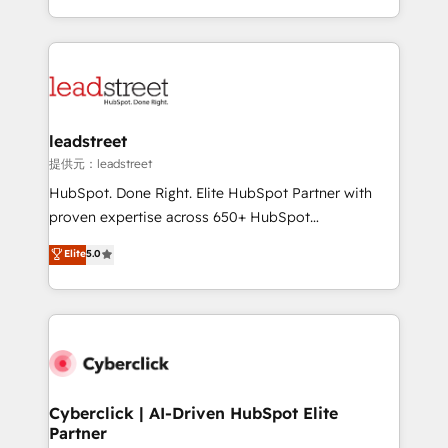
America. From casual user to super fan: make
Canada, we’ve delivered thousands of successful
HubSpot an experience you LOVE!
HubSpot projects for mid-market and enterprise
clients worldwide, with over 10 years experience. We
combine HubSpot, data, and AI to design connected
go-to-market systems that align people, process,
and technology for predictable, scalable revenue
leadstreet
growth. Our expertise spans RevOps, CRM and data
提供元：leadstreet
architecture, AI enablement, and strategic marketing,
HubSpot. Done Right. Elite HubSpot Partner with
delivered through our proprietary FLAIR framework
proven expertise across 650+ HubSpot
for responsible AI adoption. As a HubSpot Elite
implementations. With 12+ years of HubSpot
Elite
5.0
Partner and ISO 27001:2022 certified consultancy,
experience, we help you use the HubSpot platform
we blend strategy, creativity, and technology to help
to its fullest capacity, improve your current HubSpot
organisations scale smarter and grow stronger.
website, or build your new one.
Cyberclick | AI-Driven HubSpot Elite
Partner