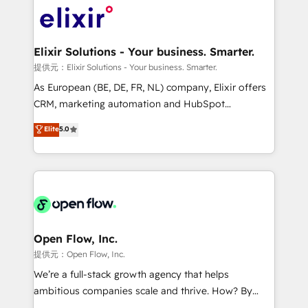
HIPAA-aware; CASL-compliant; GDPR-ready
Design, Migrations + Integrations. Mole Street’s
implementations where required 💡 Why 500+
mission is empowering others to realize their
Clients Choose Us: Elite Partner; technical, fast, and
greatness, which is achieved through creating
Elixir Solutions - Your business. Smarter.
built to scale.
absolute clarity, derived from a well-defined
提供元：Elixir Solutions - Your business. Smarter.
strategy, executed well, and reported on with clear
As European (BE, DE, FR, NL) company, Elixir offers
results. The culture is driven by core values; Joy, Grit,
CRM, marketing automation and HubSpot
Accountability, Curiosity, Authenticity, Growth
integration products and services to mid-market
Elite
5.0
Mindedness, and Clarity. We are driven to win for the
and enterprise customers. We ensure that your sales,
collective good of the company and its clientele, and
service and marketing department operates in the
dedicated to breaking the mold from the agency of
most effective way, while at the same time
the past into the consultancy of the future. Great
leveraging your commercial data for a fully
things are happening.
integrated buyers journey. Elixir is located in
Brussels, Munich "München", Cologne "Köln", Paris
and Amsterdam. Elixir is a first mover and leader
Open Flow, Inc.
when it comes to HubSpot sales and service
提供元：Open Flow, Inc.
implementations, highly renowned for our business
We’re a full-stack growth agency that helps
acumen, process (re-)design experience and a
ambitious companies scale and thrive. How? By
massive amount of success stories in this area. We
upgrading and streamlining every single revenue-