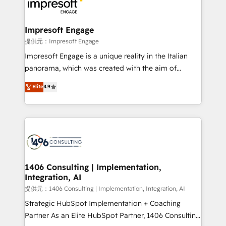
and—most importantly—simple. That’s why we lean
you grow faster, smarter, and with impact.
into bold ideas and shape them into thoughtful
products and strategies that actually make a
Impresoft Engage
difference.
提供元：Impresoft Engage
Impresoft Engage is a unique reality in the Italian
panorama, which was created with the aim of
putting Customer Experience at the center by
Elite
4.9
creating digital environments capable of integrating
people, processes and data. We offer the best
digital solutions on the market, ranging from CRM
processes and technologies to digital strategy, from
marketing automation to online and offline sales
processes through Customer Service Management,
allowing companies to optimize processes and meet
1406 Consulting | Implementation,
Integration, AI
the needs of the customer. We are part of Impresoft
Group, a group of specialized and complementary
提供元：1406 Consulting | Implementation, Integration, AI
companies that divide their offer into 4
Strategic HubSpot Implementation + Coaching
Competence Centers: Smart Manufacturing,
Partner As an Elite HubSpot Partner, 1406 Consulting
Customer First, Enabling Technologies & Security.