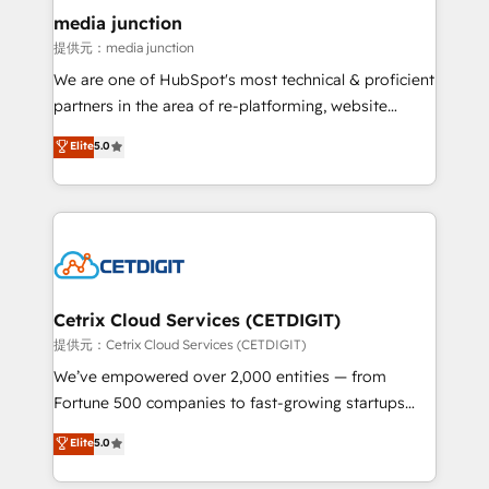
Mexico, USA, and Portugal—we've executed over a
media junction
hundred successful operations. Our approach,
提供元：media junction
rooted in RevOps principles, integrates analysis,
We are one of HubSpot's most technical & proficient
training, planning, and qualification. Leveraging
partners in the area of re-platforming, website
technology, data analytics, CRM optimization, and
design & development. We specialize in multi-hub
Elite
5.0
inbound marketing tactics, we focus on
implementations for mid-market & enterprise
understanding, nurturing, and converting leads.
companies. We are woman-owned, powered by
Partner with us to unlock your business's full
coffee, and we ❤️ dogs. We produce award-winning
potential and achieve sustained growth in today's
work for our clients. 🏆2023 Technical Expertise
competitive market.
Impact Award 🏆2022 Technical Expertise Impact
Award 🏆2022 Platform Migration Excellence Impact
Award 🏆2020 Elite Solutions Partner 🏆2019
Cetrix Cloud Services (CETDIGIT)
Integrations HubSpot Impact Award 🏆2019
提供元：Cetrix Cloud Services (CETDIGIT)
Marketing Enablement HubSpot Impact Award 🏆
We’ve empowered over 2,000 entities — from
2018 Website Design HubSpot Impact Award 🏆2017
Fortune 500 companies to fast-growing startups
Website Design HubSpot Impact Award 🏆2016
and nonprofits — to streamline operations, scale
Elite
5.0
Growth-Driven Design Agency of the Year 🏆2016
revenue, and unlock the full potential of HubSpot.
Sales Enablement HubSpot Impact Award 🏆2015
With deep technical and industry expertise, we fuse