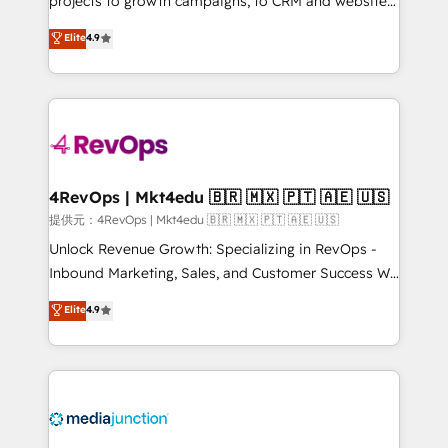
projects to growth campaigns, to CRM and websites.
HubSpot experts backed by over 10+ years of
Hire an agency that's experienced in every inch of
Elite
4.9
HubSpot experience ✔️Flexible pricing models —
HubSpot and willing to work hand-in-hand with your
Hourly-fee (assigned one Dedicated HubSpot
team to simplify the complex and build a better
Admin); Monthly-fee (HubSpot Admin + Project
experience for your team and customers.
Manager); and Fixed Project Cost (as per
requirement). ✔️Helped over 25,000+ customers so
far with our HubSpot solutions. ✔️Bespoke apps &
on-demand bundle services. Connect with us today!
4RevOps | Mkt4edu 🇧🇷 🇲🇽 🇵🇹 🇦🇪 🇺🇸
提供元：4RevOps | Mkt4edu 🇧🇷 🇲🇽 🇵🇹 🇦🇪 🇺🇸
Unlock Revenue Growth: Specializing in RevOps -
Inbound Marketing, Sales, and Customer Success We
specialize in driving revenue growth for companies
Elite
4.9
across industries through tailored marketing, sales,
and customer success strategies, utilizing RevOps
methodologies. As Latin America's largest HubSpot
partner and a global leader in education market, we
offer unparalleled insights. Operating in five
countries—Brazil, UAE (Abu Dhabi/Dubai/Sharjah),