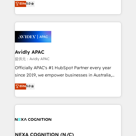
Elite
5.0
integrate HubSpot with complex solutions like SAP,
generating aspect of your business. We’re proud
MicroSoft, custom solutions,... Our company also has
HubSpot Elite Solutions Partners and devout CRM
strong experience with HubSpot CRM extension,
nerds who can harness HubSpot’s custom digital
mobile apps for Field Service Management and
tools to improve each touchpoint of your customer
Retail execution, CPQ, customer portals and
experience. Working hand-in-hand with your team,
HubSpot CMS developments. And we're champions
we’ll assemble a RevOps machine that drives more
when it comes to complex data migrations.
traffic, generates better leads and crushes your
Avidly APAC
revenue goals. We've worked with thousands of
提供元：Avidly APAC
HubSpot customers and we'd love to work with you
Officially APAC's #1 HubSpot Partner every year
too! Clients come to us for: Advanced CRM solutions
since 2019, we empower businesses in Australia,
System Integrations both Custom and Native to
New Zealand, and globally to realise their full
Elite
5.0
HubSpot Data System Migrations between systems
potential through enterprise HubSpot CRM
to HubSpot New lead generation strategies Time-
implementation. And we deliver best practice across
saving automations Fresh growth campaigns Robust
the whole HubSpot platform, covering marketing,
help desk Unified revenue operations Dynamic
sales, service, CMS and integrations. We work with
website development Award-winning creative
all businesses, from start-up to Enterprise, and have
design We live and breathe HubSpot and are ready
delivered the largest HubSpot implementations in
to take on real challenges!
the world. Our human approach to digital
NEXA COGNITION (N/C)