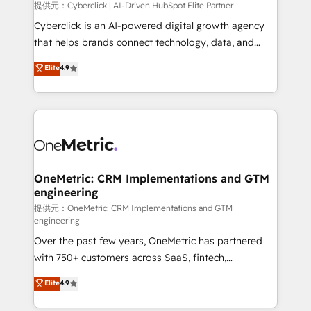
提供元：Cyberclick | AI-Driven HubSpot Elite Partner
Cyberclick is an AI-powered digital growth agency
that helps brands connect technology, data, and
creativity to achieve measurable results. Founded in
Elite
4.9
Barcelona and operating across Spain, LATAM, and
the UK, we support global companies in building
smarter marketing, sales, and customer success
strategies. As the only HubSpot Elite Partner in
Iberia (Spain & Portugal), we combine human insight
with intelligent automation to drive sustainable
growth. Our multidisciplinary team designs solutions
OneMetric: CRM Implementations and GTM
engineering
that simplify complexity, boost performance, and
turn innovation into real impact. 🌍 Highlights •
提供元：OneMetric: CRM Implementations and GTM
engineering
HubSpot Partner since 2012 • 2022 EMEA Impact
Over the past few years, OneMetric has partnered
Award: Best Integration • 150+ successful HubSpot
with 750+ customers across SaaS, fintech,
projects • Clients in 30+ industries • Proprietary
healthcare, real estate, and other industries. With
technology for integrations • Multilingual team:
Elite
4.9
150+ HubSpot-certified experts, we deliver scalable
English, Spanish, Portuguese & Italian 👉 Grow
solutions to complex GTM and RevOps challenges.
smarter with AI and HubSpot.