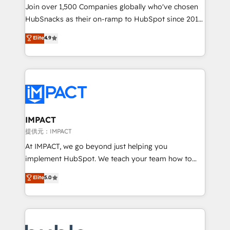
people, exciting ideas and can-do mentality, we
Join over 1,500 Companies globally who've chosen
ensure revenue growth on a daily basis. So tell us
HubSnacks as their on-ramp to HubSpot since 2014
your challenge; our passionate and growth driven
Simple pay-as-you-go plans that accelerate value...
Elite
4.9
team of 100+ experts is ready for you! Driving digital
1️⃣ Set Up | Onboarding New or Check-fixing existing
growth | www.brightdigital.com
HubSpot portals 2️⃣ Scale Up | 100% HubSpot Task
Execution... Global 24/7 ... All Experts 3️⃣ Integrate |
your entire Tech Stack with Custom Integrations
Slash months from your API Integration project... ⬅️
Click "Contact Business" ⬅️ to access 150+ Kickstart
Integration templates that put HubSpot in the center
IMPACT
of your tech stack, syncing... 🛍️ Shopify or
提供元：IMPACT
WooCommerce 💲 Stripe or Paypal 💰 Sage or
At IMPACT, we go beyond just helping you
Netsuite 🤖 Google or Microsoft ✍️ DocuSign or
implement HubSpot. We teach your team how to
PandaDoc 🌐 Avalara or Quaderno HubSnacks holds
master it. As the creators of the Endless Customers
Elite
5.0
the rare Advanced "Custom Integrations"
System™ (the next evolution of They Ask, You
Accreditation, securely sync data across... 🔄 any
Answer), we’re the only HubSpot partner built
apps, in any direction. Stuck on your old CRM..?
entirely around coaching and training. That means
Migrate | seamlessly off your old CRM onto a clean
we don’t do the work for you; we help you build the
new HubSpot portal with Advanced Website and