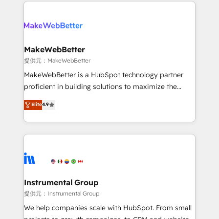
only firm in the world to hold Elite Partner
there’s a good chance one of our globally integrated
Accreditations with both HubSpot and Clay, our
teams has worked with clients just like you Let’s
clients gain a unique advantage in CRM architecture,
explore whether S2 is the partner you’ve been
pipeline generation, data intelligence, and go-to-
looking for...and get your next big initiative moving!
market execution. Why B2B Businesses Choose RP: -
MakeWebBetter
Secure: Soc2 compliant 🛡️ - Pricing: Implementations
提供元：MakeWebBetter
starting at $1,5k 💵 - Speed: Launch in 14 days ⚡ -
MakeWebBetter is a HubSpot technology partner
Global: 75+ RPers across five continents 🌐 - Scale:
proficient in building solutions to maximize the
Largest organically grown & fastest tiering Elite
operational efficiency of HubSpot. The fastest-
Elite
4.9
HubSpot Partner 🪴 - Sales Hub: More
growing tech-enabler & facilitator, MakeWebBetter,
implementations than any other Partner 💻 -
hands you the blend of HubSpot expertise &
Migrations: We convert Salesforce addicts to
eminent solutions & integrations. Trust us to
HubSpot evangelists 🧡 Don't hire a marketing
streamline your HubSpot experience. 🚀HubSpot
agency for an Ops problem. Don't hire a technical
Elite Partners with 10+ years of HubSpot experience
agency for a growth problem. Hire a partner built to
🤝HubSpot Premier Integration partner 🤝Google
solve both.
Premier Partner 2023 🌟5 HubSpot Accreditations 🌟
Instrumental Group
Won HubSpot Theme Challenge 2021 🌟INBOUND’19
提供元：Instrumental Group
HubSpot Rising Star Why us? Harnessing the full
We help companies scale with HubSpot. From small
potential of the powerful HubSpot CRM. ✔️A team of