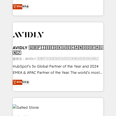
Strategy: Activate Breeze Agents, configure HubSpot
North America. Avec plus de 115 experts en
Elite
4.9
AI, & maximize AEO with tailored AI services. 🧩
marketing automation, Growth, Revops, CRM et
Integrations: Extend HubSpot with custom
webdesign. Markentive is both a consulting firm, a
integrations, hosting, & maintenance.
digital agency and an integrator. With over 115
experts in marketing automation, growth, revops,
CRM and webdesign (We focus on EMEA - USA
customers).
AVIDLY 🇬🇧🇫🇮🇸🇪🇩🇰🇺🇸🇨🇦🇳🇴🇩🇪🇦🇺
🇳🇿
提供元：AVIDLY 🇬🇧🇫🇮🇸🇪🇩🇰🇺🇸🇨🇦🇳🇴🇩🇪🇦🇺🇳🇿
HubSpot’s 5x Global Partner of the Year and 2024
EMEA & APAC Partner of the Year. The world’s most
experienced and fully accredited HubSpot Solutions
Elite
5.0
Partner. 🚀 With 2,750+ HubSpot projects delivered
and 370+ specialists across EMEA, APAC and NAM,
we de-risk complex CRM programmes and
accelerate ROI across every HubSpot Hub. 🧭 From
multi-region migrations to AI-powered automation,