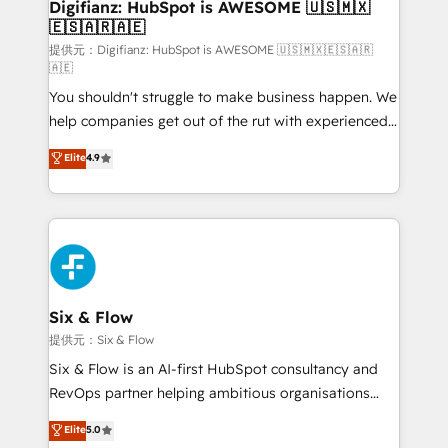
Transformation / Web Development • RevOps &
Digifianz: HubSpot is AWESOME 🇺🇸🇲🇽
🇪🇸🇦🇷🇦🇪
Sales Consulting • Marketing Automation What
makes us different? 🚀 Top 0.5% of global HubSpot
提供元：Digifianz: HubSpot is AWESOME 🇺🇸🇲🇽🇪🇸🇦🇷
🇦🇪
agencies ⚙️ The strongest technical ability and
You shouldn't struggle to make business happen. We
integration capabilities 💼 Consultative, long-term
help companies get out of the rut with experienced,
partners who will embed ourselves into your
process-oriented teams implementing HubSpot
business, processes and systems 🏢 We specialise in
Elite
4.9
Marketing, Sales, Service, CMS and Operations Hub,
working with mid-market and enterprise
so selling and actually engaging with your customers
organisations, global organisations and those with
feels easy and pain-free. We are a top ranked
complex use cases 🏆 CRM Implementation,
HubSpot Elite Partner, winner of Rookie of the Year
Platform Enablement, Custom Integration and
and Customer First Awards, 4.9/5 rating in HubSpot
Onboarding Accredited 🔐 ISO27001 & ISO9001
Reviews and 4.9/5 rating in Clutch Reviews. Digifianz
Certified
helps the following industries: logistics & 3PL, home
Six & Flow
improvement & construction, branding and
提供元：Six & Flow
commercialization, real estate, health, education,
Six & Flow is an AI-first HubSpot consultancy and
SaaS, Software Dev & IT and consulting, make the
RevOps partner helping ambitious organisations
most out of their HubSpot experience operating in
grow with clarity, confidence, and intelligence.
Elite
5.0
the United States, EU, UAE, Mexico and Latin
Operating across the UK, Netherlands, Ireland, and