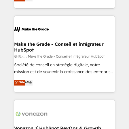
téléphonie, etc.) • Alignement des équipes grâce à un
outil et des données partagées • Amélioration de la
collecte et de l’analyse des données pour des
décisions éclairées • Optimisation de l’efficacité et
de la productivité des équipes Notre équipe de 30
consultants certifiés HubSpot aborde chaque projet
avec un engagement total, alignant processus
Make the Grade - Conseil et intégrateur
HubSpot
métiers et technologie, et guidant vos équipes à
travers le changement, tout en centrant vos objectifs
提供元：Make the Grade - Conseil et intégrateur HubSpot
d’entreprise. Grâce à une méthodologie éprouvée
Société de conseil en stratégie digitale, notre
auprès de plus de 400 clients, nous comprenons
mission est de soutenir la croissance des entreprises
rapidement vos enjeux et intégrons parfaitement
B2B à travers l’acquisition de nouveaux clients,
Elite
4.9
HubSpot dans votre organisation. Pour toute
l'intégration CRM et le développement des revenus
question technique ou besoin de structuration de
auprès de vos comptes existants. En France et à
votre projet HubSpot, contactez notre équipe pour
l'international, nous travaillons avec des ETI
un échange dédié.
ambitieuses, des grands groupes voulant aller au-
delà d’une simple transformation digitale et des
startups florissantes. Nos 3 grandes expertises sont :
➤ L’intégration de CRM et de méthodologie RevOps
Vonazon ⚡ HubSpot RevOps & Growth