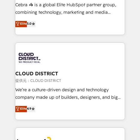
boost with a new HubSpot site Recognized leaders:
Cebra 🦓 is a global Elite HubSpot partner group,
🏆 HubSpot Platform Migration Impact Award 🏆
combining technology, marketing and media
Clutch HubSpot Global Leader 🏆 Finalist: HubSpot
expertise across Latin America and Southern
Elite
5.0
Inbound Campaign of the Year 🏆 Gold AVA Digital
Europe, with teams across 7 countries. Born in Chile,
Award for Best Website 🌟 Accreditations: CRM
we combine local insight with international reach to
Implementation, HubSpot Content Experience, CRM
help businesses grow through technology, creativity,
Data Migration & Custom Integration
AI and strategy. For over 12 years, we’ve delivered
500+ HubSpot implementations, building end-to-
end solutions that integrate CRM, AI automation,
inbound and loop marketing, content, and digital
CLOUD DISTRICT
creativity. Our multicultural team works in Spanish,
提供元：CLOUD DISTRICT
Portuguese, and English to design scalable strategies
We’re a culture-driven design and technology
that drive measurable growth. 🌎 Highlights: • 10+
company made up of builders, designers, and big
years as a HubSpot partner. • 2023 Impact Awards:
thinkers. We blend strategy, design, and
Elite
4.9
Platform Migration Excellence. • Top 3 Partner of the
development—always fueled by curiosity—to turn
Year LATAM 2022, 2023, 2024, 2025. • Partner of the
ideas, opportunities, and challenges into meaningful
Year 2024. • Organizer of Aliados.ai (AI, marketing &
experiences. To us, technology is more than just
tech global congress). 👉 Ready to scale your
code; it’s about creating things that are useful, cool,
business with HubSpot? Let Cebra’s experts help