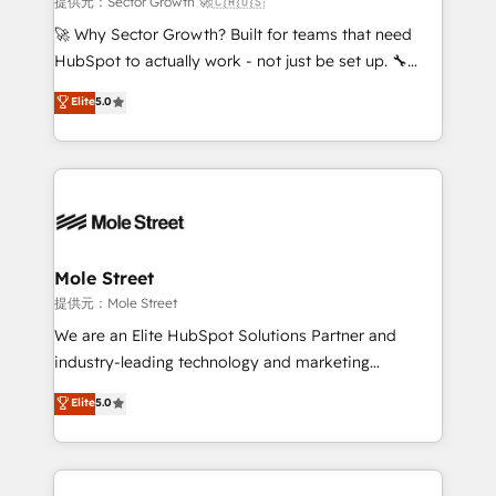
提供元：Sector Growth 🚀🇨🇦🇺🇸
with good people' and have worked with incredible
🚀 Why Sector Growth? Built for teams that need
brands. You can see some of them on our website,
HubSpot to actually work - not just be set up. 🔧
along with plenty of case studies.
HubSpot Experts: Onboarding, migrations,
Elite
5.0
automation, and training built for adoption. ⚡ Highly
Technical Execution: ERP, EMR and Custom
Integrations; complex builds delivered in weeks, not
months. 🤖 AI Consulting & Agents: AI-powered
workflows; automation agents; process optimization
inside HubSpot. 🏆 Industry Experience: 🏥
Healthcare: HIPAA implementations; secure data
Mole Street
workflows 💼 Financial Services: compliant
提供元：Mole Street
workflows; audit-ready reporting ⚖️ Legal: client
We are an Elite HubSpot Solutions Partner and
intake; pipeline and document workflows 🛒 E-
industry-leading technology and marketing
Commerce: Shopify, WooCommerce; lifecycle and
consultancy. Our focus is on enterprise and mid-
Elite
5.0
revenue automation 🏢 Real Estate: deal pipelines;
market B2B companies globally that want a strategic
portfolio and lifecycle management 🏭
approach to execute their goals through creative
Manufacturing: ERP integrations; operational
applications of our solutions; Technical HubSpot
alignment 🛡️ Compliance & Data Considerations:
Consulting, Content Marketing, Growth-Driven