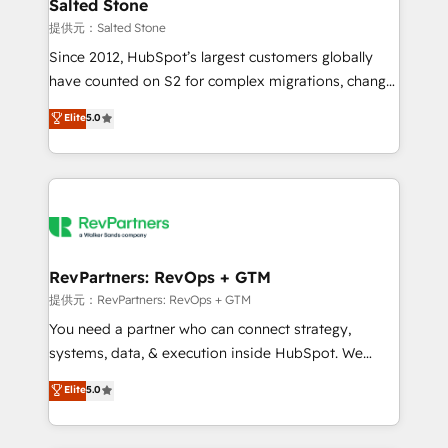
we turn complexity into clarity, human at global
Salted Stone
scale. 🏆 HubSpot’s CEO called us “the partner of the
提供元：Salted Stone
future.” Others agree it is proof of trust built through
Since 2012, HubSpot’s largest customers globally
measurable impact.
have counted on S2 for complex migrations, change
management, systems integration, and creative
Elite
5.0
solutions that deliver measurable impact and
transform brand experiences As one of the few full-
service creative agencies in the HubSpot
ecosystem, we blend strategy, technology, & award-
winning design to build scalable, globally
regionalized HubSpot websites, integrated
marketing campaigns, & RevOps frameworks that
RevPartners: RevOps + GTM
fuel long-term success We connect the entire
提供元：RevPartners: RevOps + GTM
customer lifecycle through seamless integrations,
You need a partner who can connect strategy,
ensure long-term adoption with change-
systems, data, & execution inside HubSpot. We
management programs, and align marketing, sales,
bridge the gap where most agencies fall short by
Elite
5.0
and service to drive sustainable growth With 6 key
combining GTM strategy with technical execution to
HubSpot accreditations and experience across
solve the right problem with the right solution. As the
hundreds of organizations in dozens of industries,