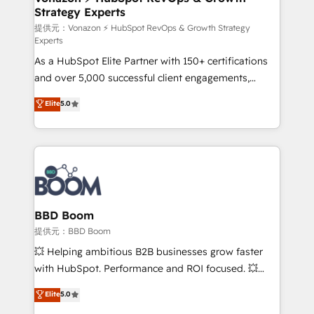
Strategy Experts
pour aligner les équipes marketing, commerciales et
support client (data migration, synchronisation API,
提供元：Vonazon ⚡ HubSpot RevOps & Growth Strategy
Experts
audit et maintenance) ➤ La création de sites internet
As a HubSpot Elite Partner with 150+ certifications
de conversion qui transforment les visiteurs en
and over 5,000 successful client engagements,
opportunités d'affaires ➤ La mise en place de
Vonazon turns marketing complexity into
stratégies d'acquisition marketing (SEO, SEA,
Elite
5.0
measurable, scalable growth. From onboarding to
inbound, automatisation marketing, ABM, IA,
enterprise-grade campaigns, our in-house team
emailing) Informations clés : - 10 ans d'expérience -
builds scalable strategies that drive long-term
100+ intégrations CRM HubSpot réussies - 40
revenue. ⚙️ HubSpot Integration & Optimization •
experts conseil - 150 certifications HubSpot
Seamless CRM, CMS, and automation setup •
cumulées
Complex platform migrations and data cleanups •
Custom APIs and third-party integrations 📈 End-to-
BBD Boom
End Revenue Acceleration • Lifecycle marketing and
提供元：BBD Boom
pipeline growth programs • Sales enablement tools
💥 Helping ambitious B2B businesses grow faster
and CRM optimization • Retention strategies with
with HubSpot. Performance and ROI focused. 💥
customer journey mapping 🏅 Elite-Level HubSpot
BBD Boom is the HubSpot partner that can help you
Elite
5.0
Execution • 750+ onboardings and 2,000+
to HubSpot Better. We work with your teams to
implementations • Deep expertise across marketing,