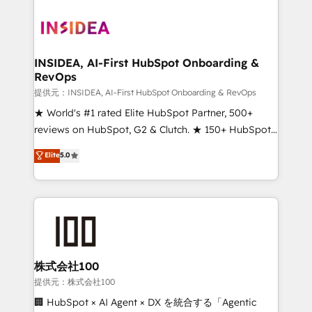
INSIDEA, AI-First HubSpot Onboarding &
RevOps
提供元：INSIDEA, AI-First HubSpot Onboarding & RevOps
★ World's #1 rated Elite HubSpot Partner, 500+
reviews on HubSpot, G2 & Clutch. ★ 150+ HubSpot
Certified Experts & Trainers across the team ★
Elite
5.0
1,500+ implementations across five continents ★ AI-
First, RevOps-led, Onboarding obsessed ★
Company of the Year 2024/25 INSIDEA helps
growing companies turn HubSpot into a revenue
engine. We onboard your team, migrate your data,
and build AI-powered workflows that drive adoption
from week one, in your time zone. What we do ➤
株式会社100
Onboarding: Live in weeks, with workflows built
提供元：株式会社100
around your business, not a template. ➤ Migration:
🏢 HubSpot × AI Agent × DX を統合する「Agentic