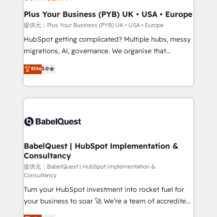
industrial sectors. Offices in Johannesburg, Cape
Town, Dubai & London. 500+ HubSpot CRM
Plus Your Business (PYB) UK • USA • Europe
implementations delivered. AI visibility coverage
提供元：Plus Your Business (PYB) UK • USA • Europe
across ChatGPT, Claude, Perplexity, Gemini and
HubSpot getting complicated? Multiple hubs, messy
Google AI Overviews. HubSpot Impact Award -
migrations, AI, governance. We organise that
Customer First HubSpot Impact Award - Integrations
complexity, so your team can put HubSpot to work...
Elite
5.0
Innovation HubSpot Impact Award - Platform
Welcome to our Profile! We help with: • CRM
Migration Excellence HubSpot Impact Award -
implementation, reports, workflows, and team
Platform Excellence 40+ full-time HubSpot
training • CRM migration from Salesforce, Pipedrive,
professionals. 100s of certifications and
Dynamics and others • Technical projects including
accreditations with HubSpot.
custom API integrations with ERP (and other
systems) • AI governance for HubSpot-centred
operations A little about us: • Boutique 'Elite' team of
BabelQuest | HubSpot Implementation &
Consultancy
12 • 150+ clients across Sales Hub, Marketing Hub,
Service Hub, Data Hub and CMS • ISO/IEC
提供元：BabelQuest | HubSpot Implementation &
Consultancy
27001:2022, ISO 9001:2015, and ISO 42001:2023
Turn your HubSpot investment into rocket fuel for
certified - the AI management standard • GuardHub:
your business to soar 🚀 We’re a team of accredited
our AI governance framework, built on ISO 42001
HubSpot experts ready to help you. We can
Ready for the next step? Click the 👈 '𝗖𝗼𝗻𝘁𝗮𝗰𝘁