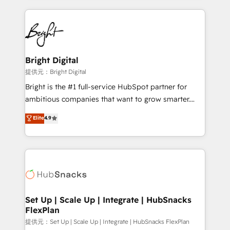
Growth-Driven Design Agency of the Year 🏆2015
automation, integration, and AI innovation to deliver
Became the 5th Agency to reach Diamond 🏆2014
lasting impact. We specialize in: • Turnkey and end-
HubSpot COS Performance Award 🏆2014 HubSpot
to-end HubSpot implementations • Onboarding for
COS Design Award 🏆2013 HubSpot Marketplace
Sales, Service, Marketing & Content Hubs • AI voice
Provider of the Year 🏆2011 Became a HubSpot
and chat agents, predictive automation, and smart
Bright Digital
Partner 📆Founded in 1997
workflows • Salesforce + HubSpot integration •
提供元：Bright Digital
RevOps and AI-driven sales enablement • Website
Bright is the #1 full-service HubSpot partner for
design and CMS development • ERP integration: SAP,
ambitious companies that want to grow smarter.
NetSuite, Microsoft Dynamics, … • Data cleansing
From HubSpot onboarding, to training, from
Elite
4.9
and CRM migration from any platform •
developing a new website to lead generation and
Client/member portals built on HubSpot • Custom
digital marketing; we do it all (and with great
and complex integrations: SAM.gov, GovWin,
results)! In short, our services include: - HubSpot
QuickBooks, PandaDoc, ClickUp, Shopify, Mapsly,
consultancy: onboarding, training, data migration -
WooCommerce, BuilderTrend, and more Experience
HubSpot development: websites, custom modules,
the difference — reach out to see how AI + HubSpot
integrations - Marketing & sales solutions: digital
can transform your business.
marketing, advertising, campaigns, content and
Set Up | Scale Up | Integrate | HubSnacks
FlexPlan
design We connect people, data and technology to
improve customer experiences. With our bright
提供元：Set Up | Scale Up | Integrate | HubSnacks FlexPlan