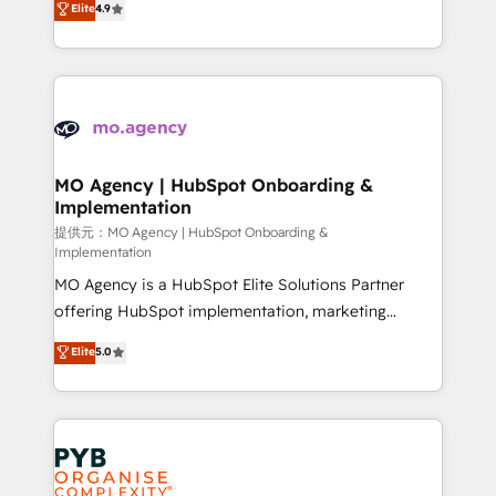
Elite
4.9
to your needs and sales objectives. With 125+
migrate, replatform, and scale smarter. We specialize
certifications, we are part of the most certified
in high-impact CRM and CMS migrations and
Canadian agencies, and we both hold Onboarding
onboarding from platforms like Salesforce, NetSuite,
Accreditations. Based in Canada (coast to coast), our
Zoho, Pardot, Marketo, Microsoft Dynamics, Wix,
services are offered in both English & French.
WordPress and legacy CRMs, turning fragmented
systems into unified, growth-ready HubSpot
architectures that accelerate revenue operations and
MO Agency | HubSpot Onboarding &
Implementation
performance. - Multi-object CRM migration, cleanup,
and implementation. - Pre-built and custom
提供元：MO Agency | HubSpot Onboarding &
Implementation
integrations across your full tech stack. - Custom
MO Agency is a HubSpot Elite Solutions Partner
object setup, CMS builds, and full-funnel automation.
offering HubSpot implementation, marketing
- Dashboards, lifecycle campaigns, and lead
automation, CRM and RevOps consulting, B2B SEO,
nurturing sequences. - Cross-hub setup across
Elite
5.0
paid media, content marketing, AEO and GEO (AI
Marketing, Sales, Operations, and Service Hubs. -
search optimisation), and HubSpot Content Hub and
Ongoing optimization, managed support, and
WordPress development. We work with enterprise
scalable retainers. Let’s make HubSpot your most
and growth-led companies across technology,
powerful growth engine. Built to convert, scale, and
professional services, financial services and
drive results.