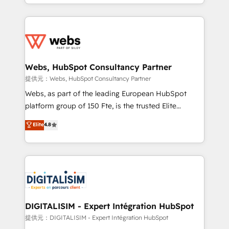
solve all your HubSpot challenges and improve user
sales, and service hubs • Built-in flexibility for
adoption, sales process and marketing results.
startups to global brands
Services 📚 Onboarding your team to HubSpot for
the first time 🔧 Designing and optimising your
HubSpot set-up for better results 🌐 Website design
and build using HubSpot 🔌 Integrating HubSpot
Webs, HubSpot Consultancy Partner
with other systems 🎓 Training your teams to be
提供元：Webs, HubSpot Consultancy Partner
HubSpot pros 📊 Lead generation services using
Webs, as part of the leading European HubSpot
HubSpot Why us? - SIX HubSpot Accreditations -
platform group of 150 Fte, is the trusted Elite
awarded by HubSpot after a rigorous process for
HubSpot CRM Partner offering you a roadmap on
Elite
4.8
CRM, Solutions Architecture, Onboarding , Data
maximizing EBITDA and achieving Commercial
Migration, Custom Integration & Platform
Excellence. With our targeted processes, we
Enablement -Onboarded over 500 businesses to
strengthen your digital transformation and minimize
HubSpot -Top 1% of partners worldwide -In-house
costs. As HubSpot's Advanced Accredited CRM
team of 25+ experts Contact us today to help you
Implementation partner, we provide expertise to
get more from your investment in HubSpot.
drive your business forward. Since 2015 we are fully
www.bbdboom.com
dedicated to HubSpot and with an experienced
DIGITALISIM - Expert Intégration HubSpot
team (50+), we work with reputable companies in
提供元：DIGITALISIM - Expert Intégration HubSpot
B2B sectors such as manufacturing, SaaS and