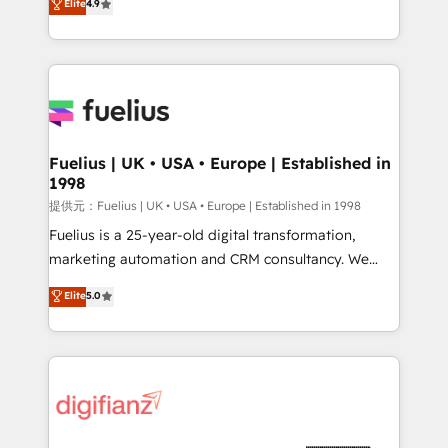
Elite
4.9
implement the platform into complex business
𝗯𝘂𝘀𝗶𝗻𝗲𝘀𝘀' button to get in touch (𝘸𝘦'𝘳𝘦 𝘴𝘶𝘱𝘦𝘳
environments, optimise what you've got and make
𝘳𝘦𝘴𝘱𝘰𝘯𝘴𝘪𝘷𝘦)
sure you can actually use it, build your website in
HubSpot or create an inbound marketing strategy
for you and execute it on HubSpot. We are on the
G-Cloud 14 CCS (Crown Commercial Service)
framework, meaning we've been accredited by
Fuelius | UK • USA • Europe | Established in
1998
HubSpot and vetted by the CCS, which means we
can support public sector companies as well the
提供元：Fuelius | UK • USA • Europe | Established in 1998
other ones listed in our profile. Our services: -
Fuelius is a 25-year-old digital transformation,
HubSpot implementation - HubSpot CMS website
marketing automation and CRM consultancy. We
build We can do lots of things. But everything we do
enable mid-market and enterprise clients to
Elite
5.0
is there for you to: - Grow revenue, and run your
maximise their return from digital and fuel their
business more efficiently - Build stronger
growth. We modernise platforms, streamline
relationships with customers - Make better
operations that are causing inefficiencies, improve
decisions with data - Find a new voice and reach
customer experiences, integrate systems, and
more people - Get the most out of your HubSpot
supercharge revenue operations Key services: • CRM
investment
Implementation • Systems Integration • Digital