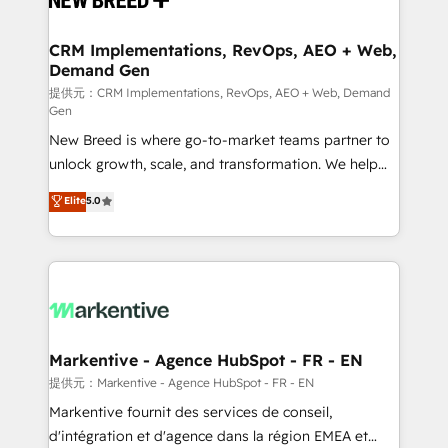
定の代行ではなく、設計の責任」を引き受け、部門横断
technical development team. - 19 HubSpot-certified
の統合・浸透・変革管理を実行します。 ▸ CMS戦略設
trainers to drive platform adoption. 📈 Revenue
CRM Implementations, RevOps, AEO + Web,
計・構築：リード獲得・CVR・SEOを前提にした情報設
Demand Gen
Generation - Full-funnel marketing and high-
計・導線設計・テンプレート設計をContent Hubで一体
performance advertising via Point Success Media. -
提供元：CRM Implementations, RevOps, AEO + Web, Demand
Gen
提供。 ▸ 既存CRM・MAからの移行支援：Salesforce・
Expert deployment of Breeze AI and custom agents
Marketo・Pardot等からの移行、カスタム設計、履歴
New Breed is where go-to-market teams partner to
to automate growth. 🏆 Elite Excellence - 8 platform
データ移行と活用設計まで。 ▸ AEO対応：ChatGPT・
unlock growth, scale, and transformation. We help
accreditations and deep HIPAA-compliance
Perplexity等のAI検索からの流入・引用を前提にコンテ
companies activate HubSpot’s AI-powered
expertise. - A team of 250+ experts dedicated to
Elite
5.0
ンツとサイト構造を最適化。 🏆 なぜ100incを選ぶの
customer platform and operationalize HubSpot’s
your resilient growth.
か？ ✓ HubSpot Eliteパートナー認定 ✓ HubSpotアワ
Loop Marketing framework through expert-led
ード受賞・HUGリーダー ✓ ISO27001:2022 /
services, smart agents, and purpose-built apps,
ISO9001:2015 取得 ✓ 400社以上の導入実績 ✓
tailored to your business. Together, we unlock
HubSpot大百科 出版 CRM・AI活用に関するご相談、現
results, fast. ⚙️CRM & RevOps: Align all Hubs to your
状整理の壁打ちなど、構想段階からお気軽にお問い合わ
buyer journey for clean data, scalability, & reporting.
せください。
🎯Demand Gen & ABM: Drive pipeline with inbound,
Markentive - Agence HubSpot - FR - EN
ABM, AEO, SEO, & paid media. 👩‍💻Web Design:
提供元：Markentive - Agence HubSpot - FR - EN
Build high-performing websites with UX, messaging,
Markentive fournit des services de conseil,
& conversion strategy that drive results. 🤖AI
d'intégration et d'agence dans la région EMEA et