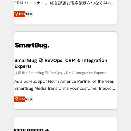
Move from any legacy CRM. Zero downtime, full data
CRM パートナー」 経営課題と現場業務をつなぐAIネイ
integrity. ➤ Implementation: Configure HubSpot to
ティブ・エージェンシーとして、HubSpot Eliteの実装
Elite
4.9
run your revenue process. Sales, marketing, and
力で顧客フロント業務を再設計します。 💡 100inc は何
service wired together. ➤ AI and Integrations: Layer
をする会社か？ HubSpotを共通基盤に、AIエージェン
Breeze AI, custom agents, and APIs to remove
トを組み込んだ顧客フロント業務（マーケティング・営
manual work. ➤ Ongoing Management: Monthly
業・CS）を組織全体で設計・実装する日本のAIネイテ
tune-ups, feature rollouts, adoption coaching. Buying
ィブ・エージェンシーです。事業部・グループ会社・部
HubSpot, switching to it, or reviving a stale portal?
門が分立する組織で、データと業務プロセスのサイロ化
We are built for the work.
を、CRMを軸とした全社共通基盤に再構築します。意
SmartBug 🚀 RevOps, CRM & Integration
Experts
思決定者・PMO・現場担当者に並走します。 1️⃣
HubSpot導入・活用支援 顧客データの一元化から、
提供元：SmartBug 🚀 RevOps, CRM & Integration Experts
GTMの見える化・自動化まで。全Hub統合運用、デー
As a 3x HubSpot North America Partner of the Year,
タ品質設計、グループ横断のCRM統合に対応します。
SmartBug Media transforms your customer lifecycle
2️⃣ AIエージェント組織構築 営業・マーケティング業務
into a revenue engine. Our unified ecosystem
Elite
5.0
の一部をAIが自律実行する組織への移行を設計・実装。
includes specialized divisions Globalia (AI &
Breeze・Claude等をHubSpotと連携させ、役割定義・
Software) and Point Success Media (Paid Media),
運用ルール・成果指標まで含めて設計します。 3️⃣ 全社
making this the official home for all three brands. 🔄
DX × AI推進のPMO伴走支援 複数部門をまたぐDX×AI変
Implementation & Integration - Seamless migrations
革を、構想から実装・定着までPMOとして主導。「設
and system integrations powered by Globalia’s