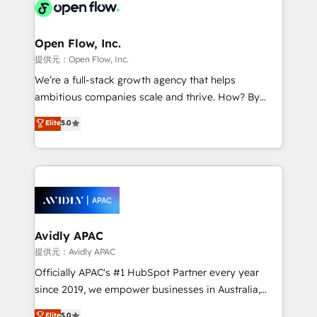
integrated buyers journey. Elixir is located in
Brussels, Munich "München", Cologne "Köln", Paris
and Amsterdam. Elixir is a first mover and leader
Open Flow, Inc.
when it comes to HubSpot sales and service
提供元：Open Flow, Inc.
implementations, highly renowned for our business
We’re a full-stack growth agency that helps
acumen, process (re-)design experience and a
ambitious companies scale and thrive. How? By
massive amount of success stories in this area. We
upgrading and streamlining every single revenue-
Elite
5.0
integrate HubSpot with complex solutions like SAP,
generating aspect of your business. We’re proud
MicroSoft, custom solutions,... Our company also has
HubSpot Elite Solutions Partners and devout CRM
strong experience with HubSpot CRM extension,
nerds who can harness HubSpot’s custom digital
mobile apps for Field Service Management and
tools to improve each touchpoint of your customer
Retail execution, CPQ, customer portals and
experience. Working hand-in-hand with your team,
HubSpot CMS developments. And we're champions
we’ll assemble a RevOps machine that drives more
when it comes to complex data migrations.
traffic, generates better leads and crushes your
Avidly APAC
revenue goals. We've worked with thousands of
提供元：Avidly APAC
HubSpot customers and we'd love to work with you
Officially APAC's #1 HubSpot Partner every year
too! Clients come to us for: Advanced CRM solutions
since 2019, we empower businesses in Australia,
System Integrations both Custom and Native to
New Zealand, and globally to realise their full
Elite
5.0