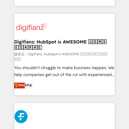
𝗯𝘂𝘀𝗶𝗻𝗲𝘀𝘀' button to get in touch (𝘸𝘦'𝘳𝘦 𝘴𝘶𝘱𝘦𝘳
growth. We modernise platforms, streamline
𝘳𝘦𝘴𝘱𝘰𝘯𝘴𝘪𝘷𝘦)
operations that are causing inefficiencies, improve
customer experiences, integrate systems, and
supercharge revenue operations Key services: • CRM
Implementation • Systems Integration • Digital
Transformation / Web Development • RevOps &
Digifianz: HubSpot is AWESOME 🇺🇸🇲🇽
🇪🇸🇦🇷🇦🇪
Sales Consulting • Marketing Automation What
makes us different? 🚀 Top 0.5% of global HubSpot
提供元：Digifianz: HubSpot is AWESOME 🇺🇸🇲🇽🇪🇸🇦🇷
🇦🇪
agencies ⚙️ The strongest technical ability and
You shouldn't struggle to make business happen. We
integration capabilities 💼 Consultative, long-term
help companies get out of the rut with experienced,
partners who will embed ourselves into your
process-oriented teams implementing HubSpot
business, processes and systems 🏢 We specialise in
Elite
4.9
Marketing, Sales, Service, CMS and Operations Hub,
working with mid-market and enterprise
so selling and actually engaging with your customers
organisations, global organisations and those with
feels easy and pain-free. We are a top ranked
complex use cases 🏆 CRM Implementation,
HubSpot Elite Partner, winner of Rookie of the Year
Platform Enablement, Custom Integration and
and Customer First Awards, 4.9/5 rating in HubSpot
Onboarding Accredited 🔐 ISO27001 & ISO9001
Reviews and 4.9/5 rating in Clutch Reviews. Digifianz
Certified