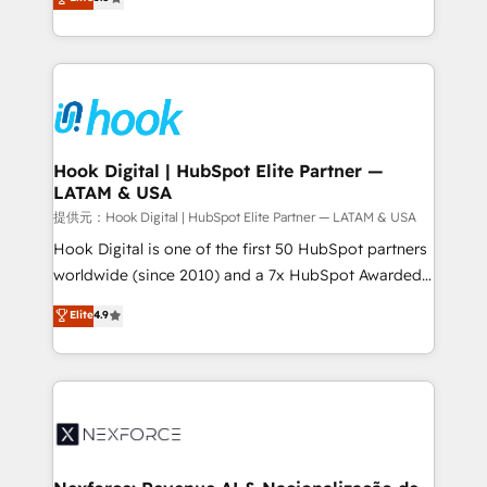
HubSpot partners 🔄 Top 5% globally in client
tailored solutions that drive results by leveraging
retention 📅 8+ years of consistent results since 2017
HubSpot’s platform and data to fuel success.
Who We Serve Revenue teams, marketing leaders,
Technical Solutions: - HubSpot Technical Consulting -
and sales ops at mid-market companies ready to
HubSpot CRM Implementation - HubSpot
move beyond spreadsheets into unified systems
Onboarding - Data Migration & Integrations -
that drive real business results.
Technical Audit & Optimization Strategic Solutions: -
Revenue Operations - Inbound Marketing -
Hook Digital | HubSpot Elite Partner —
LATAM & USA
Outbound Marketing - HubSpot CMS Website
Design & Development We empower our clients to
提供元：Hook Digital | HubSpot Elite Partner — LATAM & USA
reach their full potential by providing transparent,
Hook Digital is one of the first 50 HubSpot partners
relationship-driven support. With over 300 HubSpot
worldwide (since 2010) and a 7x HubSpot Awarded
certifications and accreditations, we deliver both the
Elite Partner. With 500+ projects across the U.S.,
Elite
4.9
technical know-how and strategic guidance you
Brazil, and LATAM, we combine global expertise with
need to succeed.
regional experience. Today, we are Brazil’s largest
HubSpot Elite Partner—trusted by companies across
the Americas to scale smarter. ⚙️ CRM
Implementation & Migration Onboarding across all
Hubs, plus migrations from Salesforce, Pipedrive, RD
Station, Freshdesk, Intercom, and more. Custom