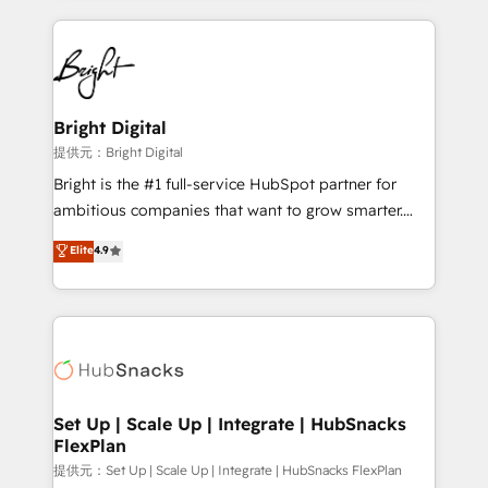
Growth-Driven Design Agency of the Year 🏆2015
automation, integration, and AI innovation to deliver
Became the 5th Agency to reach Diamond 🏆2014
lasting impact. We specialize in: • Turnkey and end-
HubSpot COS Performance Award 🏆2014 HubSpot
to-end HubSpot implementations • Onboarding for
COS Design Award 🏆2013 HubSpot Marketplace
Sales, Service, Marketing & Content Hubs • AI voice
Provider of the Year 🏆2011 Became a HubSpot
and chat agents, predictive automation, and smart
Bright Digital
Partner 📆Founded in 1997
workflows • Salesforce + HubSpot integration •
提供元：Bright Digital
RevOps and AI-driven sales enablement • Website
Bright is the #1 full-service HubSpot partner for
design and CMS development • ERP integration: SAP,
ambitious companies that want to grow smarter.
NetSuite, Microsoft Dynamics, … • Data cleansing
From HubSpot onboarding, to training, from
Elite
4.9
and CRM migration from any platform •
developing a new website to lead generation and
Client/member portals built on HubSpot • Custom
digital marketing; we do it all (and with great
and complex integrations: SAM.gov, GovWin,
results)! In short, our services include: - HubSpot
QuickBooks, PandaDoc, ClickUp, Shopify, Mapsly,
consultancy: onboarding, training, data migration -
WooCommerce, BuilderTrend, and more Experience
HubSpot development: websites, custom modules,
the difference — reach out to see how AI + HubSpot
integrations - Marketing & sales solutions: digital
can transform your business.
marketing, advertising, campaigns, content and
Set Up | Scale Up | Integrate | HubSnacks
FlexPlan
design We connect people, data and technology to
improve customer experiences. With our bright
提供元：Set Up | Scale Up | Integrate | HubSnacks FlexPlan