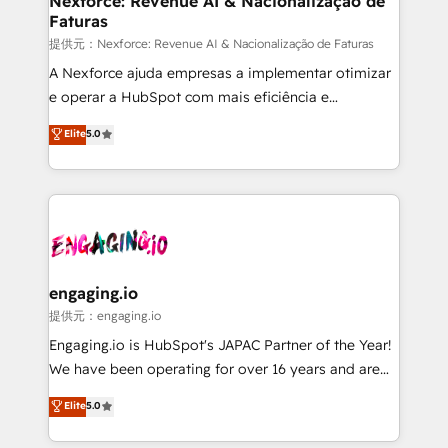
Nexforce: Revenue AI & Nacionalização de
Faturas
objects, automations, and integrations built for
growth. 🚀 AI-Driven GTM Orchestration Unify
提供元：Nexforce: Revenue AI & Nacionalização de Faturas
HubSpot with LinkedIn, WhatsApp, email, paid
A Nexforce ajuda empresas a implementar otimizar
media, and AI voice to drive pipeline. 🤖 AI Custom
e operar a HubSpot com mais eficiência e
Agent Development Deploy AI agents for
previsibilidade de receita. Combinamos Revenue
Elite
5.0
prospecting, follow-ups, service triage, and
Operations (RevOps) e Inteligência Artificial para
knowledge retrieval—built in HubSpot. ⚡ Fast-Track
estruturar processos integrar sistemas organizar
& Growth-Track Services Fast-Track: Rapid HubSpot
dados e automatizar operações. O objetivo é
onboarding in weeks Growth-Track: Unlock
transformar a HubSpot em um verdadeiro sistema
advanced optimization & adoption 📍 São Paulo, BR
operacional de receita conectando equipes
• Des Moines, IA • New York, NY
tecnologia e dados em uma operação integrada.
Também somos distribuidores oficiais da HubSpot
engaging.io
e de mais de 150 softwares globais permitindo
提供元：engaging.io
contratar e pagar a HubSpot em reais com nota
Engaging.io is HubSpot's JAPAC Partner of the Year!
fiscal no Brasil e gerar economia de até 50% na
We have been operating for over 16 years and are
contratação de softwares internacionais.
one of HubSpot's most experienced and technically
Elite
5.0
Oferecemos ainda agentes de IA especializados em
capable Agency Partners globally. We specialise in
HubSpot que automatizam tarefas executam rotinas
complex CRM migrations, implementations,