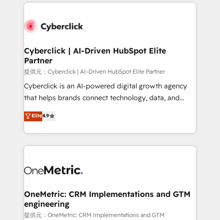
website, or build your new one.
Cyberclick | AI-Driven HubSpot Elite
Partner
提供元：Cyberclick | AI-Driven HubSpot Elite Partner
Cyberclick is an AI-powered digital growth agency
that helps brands connect technology, data, and
creativity to achieve measurable results. Founded in
Elite
4.9
Barcelona and operating across Spain, LATAM, and
the UK, we support global companies in building
smarter marketing, sales, and customer success
strategies. As the only HubSpot Elite Partner in
Iberia (Spain & Portugal), we combine human insight
with intelligent automation to drive sustainable
growth. Our multidisciplinary team designs solutions
OneMetric: CRM Implementations and GTM
engineering
that simplify complexity, boost performance, and
turn innovation into real impact. 🌍 Highlights •
提供元：OneMetric: CRM Implementations and GTM