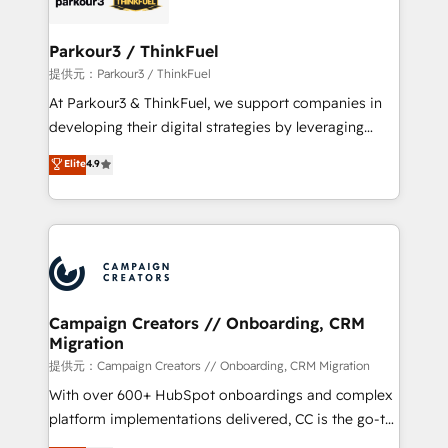
automation, and revenue intelligence to help
companies scale faster and smarter. 🔹 BOOMS:
Parkour3 / ThinkFuel
Demand generation for all your buyers With BOOMS,
提供元：Parkour3 / ThinkFuel
you invest in 100% of your buyers, accelerating your
At Parkour3 & ThinkFuel, we support companies in
growth and positioning yourself as an undisputed
developing their digital strategies by leveraging
leader. 🔹 BOOST: Optimize your digital
technologies and automating their marketing and
Elite
4.9
transformation process A methodology designed to
sales processes to generate growth. Our offer spans
implement HubSpot effectively and optimize your
from Strategy to Operations. We specialize in CRM
digital processes. 🔹 Trusted by Industry Leaders
onboarding and implementation, web design, sales
With an average rating of 4.9/5 and a proven track
& marketing automation, and digital marketing. With
record of business transformation, our growth-first
extensive experience working with tech companies
approach has helped brands dominate their
and manufacturers since 2002, we are committed to
markets.
empowering our clients and developing their
Campaign Creators // Onboarding, CRM
Migration
autonomy. Get to grips with HubSpot through
guided implementation and seamless integration of
提供元：Campaign Creators // Onboarding, CRM Migration
the CRM platform into your digital ecosystem. Would
With over 600+ HubSpot onboardings and complex
you like support in deploying your inbound
platform implementations delivered, CC is the go-to
marketing strategy? We'll provide support tailored
Elite Solutions Partner for businesses ready to