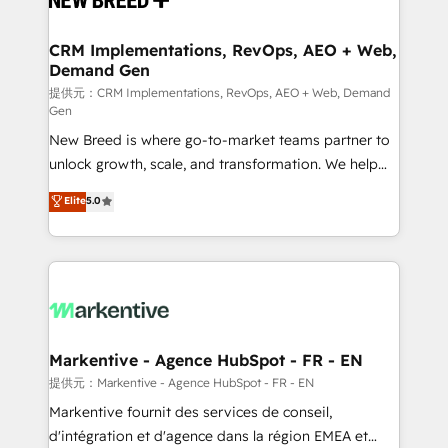
定の代行ではなく、設計の責任」を引き受け、部門横断
technical development team. - 19 HubSpot-certified
の統合・浸透・変革管理を実行します。 ▸ CMS戦略設
trainers to drive platform adoption. 📈 Revenue
CRM Implementations, RevOps, AEO + Web,
計・構築：リード獲得・CVR・SEOを前提にした情報設
Demand Gen
Generation - Full-funnel marketing and high-
計・導線設計・テンプレート設計をContent Hubで一体
performance advertising via Point Success Media. -
提供元：CRM Implementations, RevOps, AEO + Web, Demand
Gen
提供。 ▸ 既存CRM・MAからの移行支援：Salesforce・
Expert deployment of Breeze AI and custom agents
Marketo・Pardot等からの移行、カスタム設計、履歴
New Breed is where go-to-market teams partner to
to automate growth. 🏆 Elite Excellence - 8 platform
データ移行と活用設計まで。 ▸ AEO対応：ChatGPT・
unlock growth, scale, and transformation. We help
accreditations and deep HIPAA-compliance
Perplexity等のAI検索からの流入・引用を前提にコンテ
companies activate HubSpot’s AI-powered
expertise. - A team of 250+ experts dedicated to
Elite
5.0
ンツとサイト構造を最適化。 🏆 なぜ100incを選ぶの
customer platform and operationalize HubSpot’s
your resilient growth.
か？ ✓ HubSpot Eliteパートナー認定 ✓ HubSpotアワ
Loop Marketing framework through expert-led
ード受賞・HUGリーダー ✓ ISO27001:2022 /
services, smart agents, and purpose-built apps,
ISO9001:2015 取得 ✓ 400社以上の導入実績 ✓
tailored to your business. Together, we unlock
HubSpot大百科 出版 CRM・AI活用に関するご相談、現
results, fast. ⚙️CRM & RevOps: Align all Hubs to your
状整理の壁打ちなど、構想段階からお気軽にお問い合わ
buyer journey for clean data, scalability, & reporting.
せください。
🎯Demand Gen & ABM: Drive pipeline with inbound,
Markentive - Agence HubSpot - FR - EN
ABM, AEO, SEO, & paid media. 👩‍💻Web Design:
提供元：Markentive - Agence HubSpot - FR - EN
Build high-performing websites with UX, messaging,
Markentive fournit des services de conseil,
& conversion strategy that drive results. 🤖AI
d'intégration et d'agence dans la région EMEA et