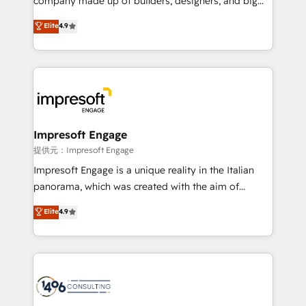
company made up of builders, designers, and big
years as a HubSpot partner. • 2023 Impact Awards:
thinkers. We blend strategy, design, and
Elite
4.9
Platform Migration Excellence. • Top 3 Partner of the
development—always fueled by curiosity—to turn
Year LATAM 2022, 2023, 2024, 2025. • Partner of the
ideas, opportunities, and challenges into meaningful
Year 2024. • Organizer of Aliados.ai (AI, marketing &
experiences. To us, technology is more than just
tech global congress). 👉 Ready to scale your
code; it’s about creating things that are useful, cool,
business with HubSpot? Let Cebra’s experts help
and—most importantly—simple. That’s why we lean
you grow faster, smarter, and with impact.
into bold ideas and shape them into thoughtful
products and strategies that actually make a
Impresoft Engage
difference.
提供元：Impresoft Engage
Impresoft Engage is a unique reality in the Italian
panorama, which was created with the aim of
putting Customer Experience at the center by
Elite
4.9
creating digital environments capable of integrating
people, processes and data. We offer the best
digital solutions on the market, ranging from CRM
processes and technologies to digital strategy, from
marketing automation to online and offline sales
processes through Customer Service Management,