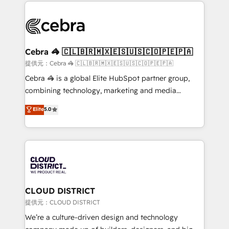
100+ seamless migrations from 15+ different CRMs
OneMetric that matters most: revenue.
✨ 100,000+ hours in HubSpot projects, 75+ full Hub
implementations, and 5,000+ pages ✨ CS: Clients
generating 7-digit MRR from inbound campaigns ✨
CS: 245% organic growth & +751% new visitors for a
Cebra 🦓 🇨🇱🇧🇷🇲🇽🇪🇸🇺🇸🇨🇴🇵🇪🇵🇦
full-funnel HubSpot project ✨ CS: 415% conversion
提供元：Cebra 🦓 🇨🇱🇧🇷🇲🇽🇪🇸🇺🇸🇨🇴🇵🇪🇵🇦
boost with a new HubSpot site Recognized leaders:
Cebra 🦓 is a global Elite HubSpot partner group,
🏆 HubSpot Platform Migration Impact Award 🏆
combining technology, marketing and media
Clutch HubSpot Global Leader 🏆 Finalist: HubSpot
expertise across Latin America and Southern
Elite
5.0
Inbound Campaign of the Year 🏆 Gold AVA Digital
Europe, with teams across 7 countries. Born in Chile,
Award for Best Website 🌟 Accreditations: CRM
we combine local insight with international reach to
Implementation, HubSpot Content Experience, CRM
help businesses grow through technology, creativity,
Data Migration & Custom Integration
AI and strategy. For over 12 years, we’ve delivered
500+ HubSpot implementations, building end-to-
end solutions that integrate CRM, AI automation,
inbound and loop marketing, content, and digital
CLOUD DISTRICT
creativity. Our multicultural team works in Spanish,
提供元：CLOUD DISTRICT
Portuguese, and English to design scalable strategies
We’re a culture-driven design and technology
that drive measurable growth. 🌎 Highlights: • 10+