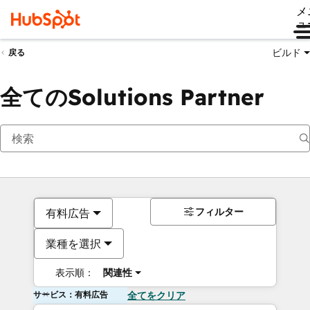
メ
ュ
ビルド
戻る
全てのSolutions Partner
フィルター
有料広告
業種を選択
表示順：
関連性
サービス：有料広告
全てをクリア