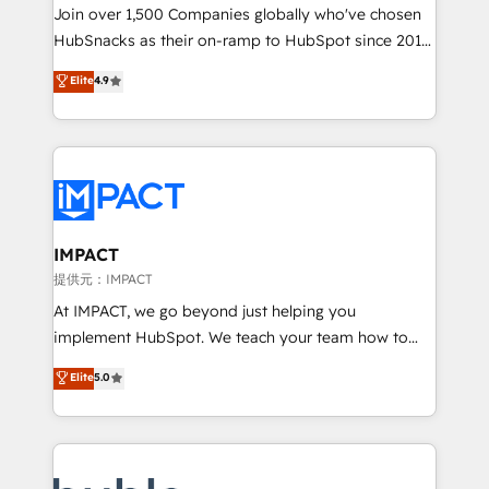
people, exciting ideas and can-do mentality, we
Join over 1,500 Companies globally who've chosen
ensure revenue growth on a daily basis. So tell us
HubSnacks as their on-ramp to HubSpot since 2014
your challenge; our passionate and growth driven
Simple pay-as-you-go plans that accelerate value...
Elite
4.9
team of 100+ experts is ready for you! Driving digital
1️⃣ Set Up | Onboarding New or Check-fixing existing
growth | www.brightdigital.com
HubSpot portals 2️⃣ Scale Up | 100% HubSpot Task
Execution... Global 24/7 ... All Experts 3️⃣ Integrate |
your entire Tech Stack with Custom Integrations
Slash months from your API Integration project... ⬅️
Click "Contact Business" ⬅️ to access 150+ Kickstart
Integration templates that put HubSpot in the center
IMPACT
of your tech stack, syncing... 🛍️ Shopify or
提供元：IMPACT
WooCommerce 💲 Stripe or Paypal 💰 Sage or
At IMPACT, we go beyond just helping you
Netsuite 🤖 Google or Microsoft ✍️ DocuSign or
implement HubSpot. We teach your team how to
PandaDoc 🌐 Avalara or Quaderno HubSnacks holds
master it. As the creators of the Endless Customers
Elite
5.0
the rare Advanced "Custom Integrations"
System™ (the next evolution of They Ask, You
Accreditation, securely sync data across... 🔄 any
Answer), we’re the only HubSpot partner built
apps, in any direction. Stuck on your old CRM..?
entirely around coaching and training. That means
Migrate | seamlessly off your old CRM onto a clean
we don’t do the work for you; we help you build the
new HubSpot portal with Advanced Website and