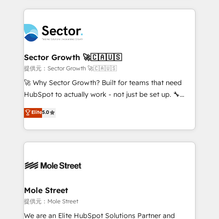
no CRM e mantêm os dados organizados, como um
integrations, custom CMS portal development,
especialista operando a plataforma 24/7. Hoje 300+
design & UX for mid to large to multi national
empresas em 13 países utilizam a Nexforce. Somos
businesses. Our teams are based in North America
a maior parceira da HubSpot na América Latina e
and APAC. We are HubSpot's top-ranked Advanced
líder no ranking global de sucesso do cliente da
Implementation Certified Partner and we contribute
Sector Growth 🚀🇨🇦🇺🇸
HubSpot.
to their advisory council. We strive to do 'good work
提供元：Sector Growth 🚀🇨🇦🇺🇸
with good people' and have worked with incredible
🚀 Why Sector Growth? Built for teams that need
brands. You can see some of them on our website,
HubSpot to actually work - not just be set up. 🔧
along with plenty of case studies.
HubSpot Experts: Onboarding, migrations,
Elite
5.0
automation, and training built for adoption. ⚡ Highly
Technical Execution: ERP, EMR and Custom
Integrations; complex builds delivered in weeks, not
months. 🤖 AI Consulting & Agents: AI-powered
workflows; automation agents; process optimization
inside HubSpot. 🏆 Industry Experience: 🏥
Healthcare: HIPAA implementations; secure data
Mole Street
workflows 💼 Financial Services: compliant
提供元：Mole Street
workflows; audit-ready reporting ⚖️ Legal: client
We are an Elite HubSpot Solutions Partner and