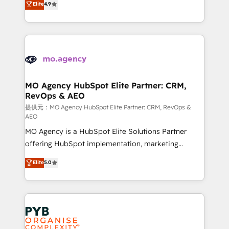
Elite
4.9
to your needs and sales objectives. With 125+
migrate, replatform, and scale smarter. We specialize
certifications, we are part of the most certified
in high-impact CRM and CMS migrations and
Canadian agencies, and we both hold Onboarding
onboarding from platforms like Salesforce, NetSuite,
Accreditations. Based in Canada (coast to coast), our
Zoho, Pardot, Marketo, Microsoft Dynamics, Wix,
services are offered in both English & French.
WordPress and legacy CRMs, turning fragmented
systems into unified, growth-ready HubSpot
architectures that accelerate revenue operations and
MO Agency HubSpot Elite Partner: CRM,
RevOps & AEO
performance. - Multi-object CRM migration, cleanup,
and implementation. - Pre-built and custom
提供元：MO Agency HubSpot Elite Partner: CRM, RevOps &
AEO
integrations across your full tech stack. - Custom
MO Agency is a HubSpot Elite Solutions Partner
object setup, CMS builds, and full-funnel automation.
offering HubSpot implementation, marketing
- Dashboards, lifecycle campaigns, and lead
automation, CRM and RevOps consulting, data
nurturing sequences. - Cross-hub setup across
Elite
5.0
architecture, sales enablement, lifecycle automation,
Marketing, Sales, Operations, and Service Hubs. -
lead scoring and revenue reporting. HubSpot,
Ongoing optimization, managed support, and
Salesforce and integrated enterprise stacks. Digital
scalable retainers. Let’s make HubSpot your most
Marketing, Answer Engine Optimisation, and
powerful growth engine. Built to convert, scale, and
Generative Engine Optimisation (AI Search),
drive results.