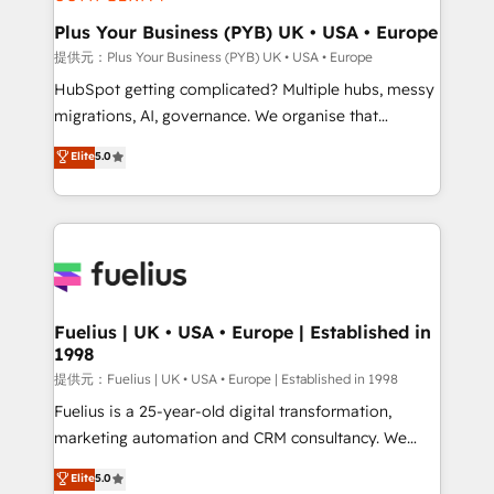
HubSpot Content Hub, WordPress development,
B2B SEO, paid media, and content. We work with
Plus Your Business (PYB) UK • USA • Europe
enterprise and growth-led companies across
提供元：Plus Your Business (PYB) UK • USA • Europe
technology, professional services, financial services
HubSpot getting complicated? Multiple hubs, messy
and industrial sectors. Offices in Johannesburg, Cape
migrations, AI, governance. We organise that
Town and London. 500+ HubSpot CRM
complexity, so your team can put HubSpot to work...
Elite
5.0
implementations delivered. AI visibility coverage
Welcome to our Profile! We help with: • CRM
across ChatGPT, Claude, Perplexity, Gemini and
implementation, reports, workflows, and team
Google AI Overviews. HubSpot Impact Award -
training • CRM migration from Salesforce, Pipedrive,
Customer First HubSpot Impact Award - Integrations
Dynamics and others • Technical projects including
Innovation HubSpot Impact Award - Platform
custom API integrations with ERP (and other
Migration Excellence HubSpot Impact Award -
systems) • AI governance for HubSpot-centred
Platform Excellence 35+ full-time HubSpot
operations A little about us: • Boutique 'Elite' team of
Fuelius | UK • USA • Europe | Established in
professionals.
1998
12 • 150+ clients across Sales Hub, Marketing Hub,
Service Hub, Data Hub and CMS • ISO/IEC
提供元：Fuelius | UK • USA • Europe | Established in 1998
27001:2022, ISO 9001:2015, and ISO 42001:2023
Fuelius is a 25-year-old digital transformation,
certified - the AI management standard • GuardHub:
marketing automation and CRM consultancy. We
our AI governance framework, built on ISO 42001
enable mid-market and enterprise clients to
Elite
5.0
Ready for the next step? Click the 👈 '𝗖𝗼𝗻𝘁𝗮𝗰𝘁
maximise their return from digital and fuel their