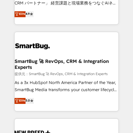
Move from any legacy CRM. Zero downtime, full data
CRM パートナー」 経営課題と現場業務をつなぐAIネイ
integrity. ➤ Implementation: Configure HubSpot to
ティブ・エージェンシーとして、HubSpot Eliteの実装
Elite
4.9
run your revenue process. Sales, marketing, and
力で顧客フロント業務を再設計します。 💡 100inc は何
service wired together. ➤ AI and Integrations: Layer
をする会社か？ HubSpotを共通基盤に、AIエージェン
Breeze AI, custom agents, and APIs to remove
トを組み込んだ顧客フロント業務（マーケティング・営
manual work. ➤ Ongoing Management: Monthly
業・CS）を組織全体で設計・実装する日本のAIネイテ
tune-ups, feature rollouts, adoption coaching. Buying
ィブ・エージェンシーです。事業部・グループ会社・部
HubSpot, switching to it, or reviving a stale portal?
門が分立する組織で、データと業務プロセスのサイロ化
We are built for the work.
を、CRMを軸とした全社共通基盤に再構築します。意
SmartBug 🚀 RevOps, CRM & Integration
Experts
思決定者・PMO・現場担当者に並走します。 1️⃣
HubSpot導入・活用支援 顧客データの一元化から、
提供元：SmartBug 🚀 RevOps, CRM & Integration Experts
GTMの見える化・自動化まで。全Hub統合運用、デー
As a 3x HubSpot North America Partner of the Year,
タ品質設計、グループ横断のCRM統合に対応します。
SmartBug Media transforms your customer lifecycle
2️⃣ AIエージェント組織構築 営業・マーケティング業務
into a revenue engine. Our unified ecosystem
Elite
5.0
の一部をAIが自律実行する組織への移行を設計・実装。
includes specialized divisions Globalia (AI &
Breeze・Claude等をHubSpotと連携させ、役割定義・
Software) and Point Success Media (Paid Media),
運用ルール・成果指標まで含めて設計します。 3️⃣ 全社
making this the official home for all three brands. 🔄
DX × AI推進のPMO伴走支援 複数部門をまたぐDX×AI変
Implementation & Integration - Seamless migrations
革を、構想から実装・定着までPMOとして主導。「設
and system integrations powered by Globalia’s