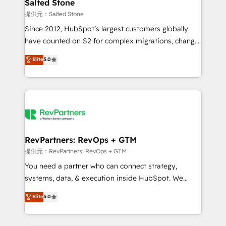
we turn complexity into clarity, human at global
Salted Stone
scale. 🏆 HubSpot’s CEO called us “the partner of the
提供元：Salted Stone
future.” Others agree it is proof of trust built through
Since 2012, HubSpot’s largest customers globally
measurable impact.
have counted on S2 for complex migrations, change
management, systems integration, and creative
Elite
5.0
solutions that deliver measurable impact and
transform brand experiences As one of the few full-
service creative agencies in the HubSpot
ecosystem, we blend strategy, technology, & award-
winning design to build scalable, globally
regionalized HubSpot websites, integrated
marketing campaigns, & RevOps frameworks that
RevPartners: RevOps + GTM
fuel long-term success We connect the entire
提供元：RevPartners: RevOps + GTM
customer lifecycle through seamless integrations,
You need a partner who can connect strategy,
ensure long-term adoption with change-
systems, data, & execution inside HubSpot. We
management programs, and align marketing, sales,
bridge the gap where most agencies fall short by
Elite
5.0
and service to drive sustainable growth With 6 key
combining GTM strategy with technical execution to
HubSpot accreditations and experience across
solve the right problem with the right solution. As the
hundreds of organizations in dozens of industries,