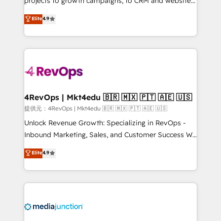
projects to growth campaigns, to CRM and websites.
HubSpot experts backed by over 10+ years of
Hire an agency that's experienced in every inch of
Elite
4.9
HubSpot experience ✔️Flexible pricing models —
HubSpot and willing to work hand-in-hand with your
Hourly-fee (assigned one Dedicated HubSpot
team to simplify the complex and build a better
Admin); Monthly-fee (HubSpot Admin + Project
experience for your team and customers.
Manager); and Fixed Project Cost (as per
requirement). ✔️Helped over 25,000+ customers so
far with our HubSpot solutions. ✔️Bespoke apps &
on-demand bundle services. Connect with us today!
4RevOps | Mkt4edu 🇧🇷 🇲🇽 🇵🇹 🇦🇪 🇺🇸
提供元：4RevOps | Mkt4edu 🇧🇷 🇲🇽 🇵🇹 🇦🇪 🇺🇸
Unlock Revenue Growth: Specializing in RevOps -
Inbound Marketing, Sales, and Customer Success We
specialize in driving revenue growth for companies
Elite
4.9
across industries through tailored marketing, sales,
and customer success strategies, utilizing RevOps
methodologies. As Latin America's largest HubSpot
partner and a global leader in education market, we
offer unparalleled insights. Operating in five
countries—Brazil, UAE (Abu Dhabi/Dubai/Sharjah),