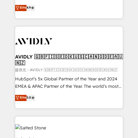
Strategy: Activate Breeze Agents, configure HubSpot
North America. Avec plus de 115 experts en
Elite
4.9
AI, & maximize AEO with tailored AI services. 🧩
marketing automation, Growth, Revops, CRM et
Integrations: Extend HubSpot with custom
webdesign. Markentive is both a consulting firm, a
integrations, hosting, & maintenance.
digital agency and an integrator. With over 115
experts in marketing automation, growth, revops,
CRM and webdesign (We focus on EMEA - USA
customers).
AVIDLY 🇬🇧🇫🇮🇸🇪🇩🇰🇺🇸🇨🇦🇳🇴🇩🇪🇦🇺
🇳🇿
提供元：AVIDLY 🇬🇧🇫🇮🇸🇪🇩🇰🇺🇸🇨🇦🇳🇴🇩🇪🇦🇺🇳🇿
HubSpot’s 5x Global Partner of the Year and 2024
EMEA & APAC Partner of the Year. The world’s most
experienced and fully accredited HubSpot Solutions
Elite
5.0
Partner. 🚀 With 2,750+ HubSpot projects delivered
and 370+ specialists across EMEA, APAC and NAM,
we de-risk complex CRM programmes and
accelerate ROI across every HubSpot Hub. 🧭 From
multi-region migrations to AI-powered automation,