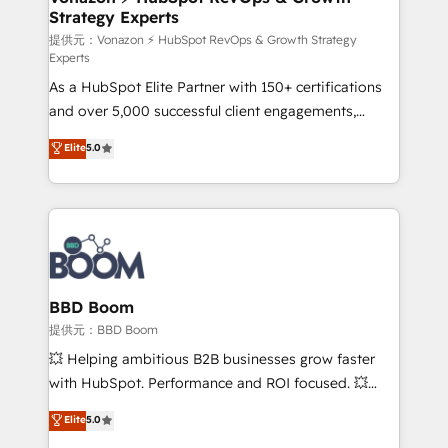
Strategy Experts
pour aligner les équipes marketing, commerciales et
support client (data migration, synchronisation API,
提供元：Vonazon ⚡ HubSpot RevOps & Growth Strategy
Experts
audit et maintenance) ➤ La création de sites internet
As a HubSpot Elite Partner with 150+ certifications
de conversion qui transforment les visiteurs en
and over 5,000 successful client engagements,
opportunités d'affaires ➤ La mise en place de
Vonazon turns marketing complexity into
stratégies d'acquisition marketing (SEO, SEA,
Elite
5.0
measurable, scalable growth. From onboarding to
inbound, automatisation marketing, ABM, IA,
enterprise-grade campaigns, our in-house team
emailing) Informations clés : - 10 ans d'expérience -
builds scalable strategies that drive long-term
100+ intégrations CRM HubSpot réussies - 40
revenue. ⚙️ HubSpot Integration & Optimization •
experts conseil - 150 certifications HubSpot
Seamless CRM, CMS, and automation setup •
cumulées
Complex platform migrations and data cleanups •
Custom APIs and third-party integrations 📈 End-to-
BBD Boom
End Revenue Acceleration • Lifecycle marketing and
提供元：BBD Boom
pipeline growth programs • Sales enablement tools
💥 Helping ambitious B2B businesses grow faster
and CRM optimization • Retention strategies with
with HubSpot. Performance and ROI focused. 💥
customer journey mapping 🏅 Elite-Level HubSpot
BBD Boom is the HubSpot partner that can help you
Elite
5.0
Execution • 750+ onboardings and 2,000+
to HubSpot Better. We work with your teams to
implementations • Deep expertise across marketing,