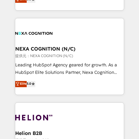
HubSpot Data System Migrations between systems
potential through enterprise HubSpot CRM
to HubSpot New lead generation strategies Time-
implementation. And we deliver best practice across
saving automations Fresh growth campaigns Robust
the whole HubSpot platform, covering marketing,
help desk Unified revenue operations Dynamic
sales, service, CMS and integrations. We work with
website development Award-winning creative
all businesses, from start-up to Enterprise, and have
design We live and breathe HubSpot and are ready
delivered the largest HubSpot implementations in
to take on real challenges!
the world. Our human approach to digital
NEXA COGNITION (N/C)
transformation is designed for businesses who want
提供元：NEXA COGNITION (N/C)
to grow. And we're passionate about APAC
Leading HubSpot Agency geared for growth. As a
businesses leading the world in technology, agility
HubSpot Elite Solutions Partner, Nexa Cognition
and productivity. We also have a proven track
ranks in the top 1% of global HubSpot Partners and
Elite
5.0
record migrating businesses from CRM & Marketing
has been one of the longest-standing partners since
Platforms such as Salesforce, Dynamics, Pipedrive,
2012. We empower businesses to harness the full
and Marketo onto HubSpot. Our methodology
potential of HubSpot by combining strategic
literally transforms the way the businesses we work
insights with technical excellence, we deliver
with attract and retain customers, manage their
bespoke HubSpot solutions tailored to drive
business people and processes, and how they
measurable growth and operational efficiency. Why
service their customers.
Choose Nexa Cognition? 🚀 HubSpot Expertise: Our
Helion B2B