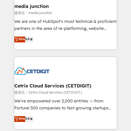
Mexico, USA, and Portugal—we've executed over a
media junction
hundred successful operations. Our approach,
提供元：media junction
rooted in RevOps principles, integrates analysis,
We are one of HubSpot's most technical & proficient
training, planning, and qualification. Leveraging
partners in the area of re-platforming, website
technology, data analytics, CRM optimization, and
design & development. We specialize in multi-hub
Elite
5.0
inbound marketing tactics, we focus on
implementations for mid-market & enterprise
understanding, nurturing, and converting leads.
companies. We are woman-owned, powered by
Partner with us to unlock your business's full
coffee, and we ❤️ dogs. We produce award-winning
potential and achieve sustained growth in today's
work for our clients. 🏆2023 Technical Expertise
competitive market.
Impact Award 🏆2022 Technical Expertise Impact
Award 🏆2022 Platform Migration Excellence Impact
Award 🏆2020 Elite Solutions Partner 🏆2019
Cetrix Cloud Services (CETDIGIT)
Integrations HubSpot Impact Award 🏆2019
提供元：Cetrix Cloud Services (CETDIGIT)
Marketing Enablement HubSpot Impact Award 🏆
We’ve empowered over 2,000 entities — from
2018 Website Design HubSpot Impact Award 🏆2017
Fortune 500 companies to fast-growing startups
Website Design HubSpot Impact Award 🏆2016
and nonprofits — to streamline operations, scale
Elite
5.0
Growth-Driven Design Agency of the Year 🏆2016
revenue, and unlock the full potential of HubSpot.
Sales Enablement HubSpot Impact Award 🏆2015
With deep technical and industry expertise, we fuse