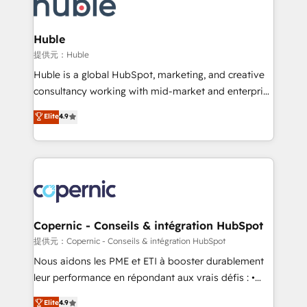
skills, processes, and internal team you need to
CRM Migrations using our in-house "HubScrub" Tool.
attract the right buyers, close deals faster, and grow
without outside dependencies. You’ll learn how to: •
Huble
Set up, audit, and organize your HubSpot portal •
提供元：Huble
Get your sales team fully using HubSpot • Track
Huble is a global HubSpot, marketing, and creative
pipeline and revenue across the entire buyer journey
consultancy working with mid-market and enterprise
• Build an in-house marketing team that drives
businesses. We go beyond implementation, shaping
Elite
4.9
growth • Create content and videos that attract
the strategy, processes, and teams that turn
buyers • Use AI to scale smarter Our coaching-led
HubSpot into a genuine growth engine. Named
approach works best for companies that are done
HubSpot's Global Partner of the Year in 2024,
with outsourcing and ready to build something that
consistently ranked among their top 5 partners
lasts. So if you're ready to become the most trusted
worldwide, and with over 15 years in the ecosystem,
voice in your market, let’s talk.
Huble has built a track record that speaks for itself.
One company, one operating model, delivering
Copernic - Conseils & intégration HubSpot
across offices and consulting teams in the UK, USA,
提供元：Copernic - Conseils & intégration HubSpot
Canada, Germany, France, Belgium, Singapore, and
Nous aidons les PME et ETI à booster durablement
South Africa. Certified compliant with ISO/IEC
leur performance en répondant aux vrais défis : •
27001:2022 and ISO 9001:2015 across all seven
Intégration de HubSpot avec d’autres outils (ERP,
Elite
4.9
international offices and 175+ employees.