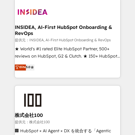
INSIDEA, AI-First HubSpot Onboarding &
RevOps
提供元：INSIDEA, AI-First HubSpot Onboarding & RevOps
★ World's #1 rated Elite HubSpot Partner, 500+
reviews on HubSpot, G2 & Clutch. ★ 150+ HubSpot
Certified Experts & Trainers across the team ★
Elite
5.0
1,500+ implementations across five continents ★ AI-
First, RevOps-led, Onboarding obsessed ★
Company of the Year 2024/25 INSIDEA helps
growing companies turn HubSpot into a revenue
engine. We onboard your team, migrate your data,
and build AI-powered workflows that drive adoption
from week one, in your time zone. What we do ➤
株式会社100
Onboarding: Live in weeks, with workflows built
提供元：株式会社100
around your business, not a template. ➤ Migration:
🏢 HubSpot × AI Agent × DX を統合する「Agentic