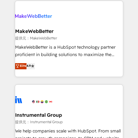
only firm in the world to hold Elite Partner
there’s a good chance one of our globally integrated
Accreditations with both HubSpot and Clay, our
teams has worked with clients just like you Let’s
clients gain a unique advantage in CRM architecture,
explore whether S2 is the partner you’ve been
pipeline generation, data intelligence, and go-to-
looking for...and get your next big initiative moving!
market execution. Why B2B Businesses Choose RP: -
MakeWebBetter
Secure: Soc2 compliant 🛡️ - Pricing: Implementations
提供元：MakeWebBetter
starting at $1,5k 💵 - Speed: Launch in 14 days ⚡ -
MakeWebBetter is a HubSpot technology partner
Global: 75+ RPers across five continents 🌐 - Scale:
proficient in building solutions to maximize the
Largest organically grown & fastest tiering Elite
operational efficiency of HubSpot. The fastest-
Elite
4.9
HubSpot Partner 🪴 - Sales Hub: More
growing tech-enabler & facilitator, MakeWebBetter,
implementations than any other Partner 💻 -
hands you the blend of HubSpot expertise &
Migrations: We convert Salesforce addicts to
eminent solutions & integrations. Trust us to
HubSpot evangelists 🧡 Don't hire a marketing
streamline your HubSpot experience. 🚀HubSpot
agency for an Ops problem. Don't hire a technical
Elite Partners with 10+ years of HubSpot experience
agency for a growth problem. Hire a partner built to
🤝HubSpot Premier Integration partner 🤝Google
solve both.
Premier Partner 2023 🌟5 HubSpot Accreditations 🌟
Instrumental Group
Won HubSpot Theme Challenge 2021 🌟INBOUND’19
提供元：Instrumental Group
HubSpot Rising Star Why us? Harnessing the full
We help companies scale with HubSpot. From small
potential of the powerful HubSpot CRM. ✔️A team of