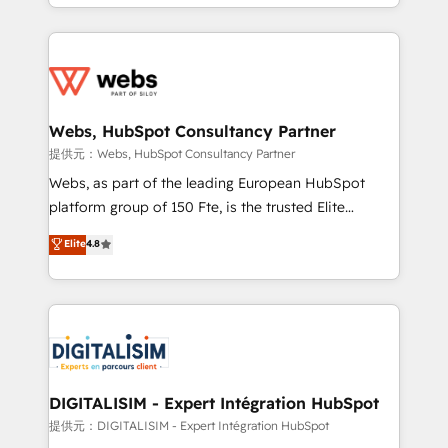
solve all your HubSpot challenges and improve user
sales, and service hubs • Built-in flexibility for
adoption, sales process and marketing results.
startups to global brands
Services 📚 Onboarding your team to HubSpot for
the first time 🔧 Designing and optimising your
HubSpot set-up for better results 🌐 Website design
and build using HubSpot 🔌 Integrating HubSpot
Webs, HubSpot Consultancy Partner
with other systems 🎓 Training your teams to be
提供元：Webs, HubSpot Consultancy Partner
HubSpot pros 📊 Lead generation services using
Webs, as part of the leading European HubSpot
HubSpot Why us? - SIX HubSpot Accreditations -
platform group of 150 Fte, is the trusted Elite
awarded by HubSpot after a rigorous process for
HubSpot CRM Partner offering you a roadmap on
Elite
4.8
CRM, Solutions Architecture, Onboarding , Data
maximizing EBITDA and achieving Commercial
Migration, Custom Integration & Platform
Excellence. With our targeted processes, we
Enablement -Onboarded over 500 businesses to
strengthen your digital transformation and minimize
HubSpot -Top 1% of partners worldwide -In-house
costs. As HubSpot's Advanced Accredited CRM
team of 25+ experts Contact us today to help you
Implementation partner, we provide expertise to
get more from your investment in HubSpot.
drive your business forward. Since 2015 we are fully
www.bbdboom.com
dedicated to HubSpot and with an experienced
DIGITALISIM - Expert Intégration HubSpot
team (50+), we work with reputable companies in
提供元：DIGITALISIM - Expert Intégration HubSpot
B2B sectors such as manufacturing, SaaS and