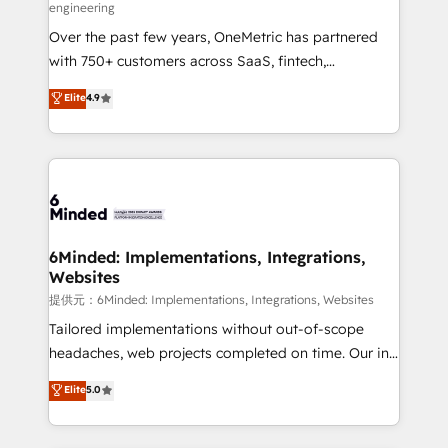
engineering
HubSpot Partner since 2012 • 2022 EMEA Impact
Over the past few years, OneMetric has partnered
Award: Best Integration • 150+ successful HubSpot
with 750+ customers across SaaS, fintech,
projects • Clients in 30+ industries • Proprietary
healthcare, real estate, and other industries. With
technology for integrations • Multilingual team:
Elite
4.9
150+ HubSpot-certified experts, we deliver scalable
English, Spanish, Portuguese & Italian 👉 Grow
solutions to complex GTM and RevOps challenges.
smarter with AI and HubSpot.
Our Expertise 🔹 Onboarding & Implementation:
Accredited HubSpot Partner, ensuring smooth setup
tailored to your GTM motion. 🔹 Migrations:
Accredited HubSpot Partner, ensuring migration
from other CRMs to HubSpot without data loss or
6Minded: Implementations, Integrations,
Websites
downtime. 🔹 RevOps Strategy: Align teams,
processes, and data to drive revenue efficiency. 🔹
提供元：6Minded: Implementations, Integrations, Websites
Integrations: Connect HubSpot with your tech stack
Tailored implementations without out-of-scope
for better adoption. 🔹 Custom Solutions: Build
headaches, web projects completed on time. Our in-
tailored apps, workflows, and configurations. We are
house team of certified CRM architects, experts,
Elite
5.0
SOC 2 Type II and ISO 27001 certified, reinforcing
developers, designers, and marketers handles all
our commitment to data security and compliance. At
aspects of your HubSpot. ✨ 400+ global clients ✨
OneMetric, we help revenue teams focus on the