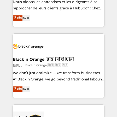
Nous aidons les entreprises et les dirigeants à se
business services. We prepare a customized
rapprocher de leurs clients grâce à HubSpot ! Chez
business case that demonstrates the value and
DIGITALISIM, nous avons l'intime conviction que la
Elite
5.0
impact of your digital transformation, including a
réussite des entreprises passe par l’innovation web,
detailed financial rationale with a focus on ROI and
le marketing digital, et la relation client ! C'est
TCO. As a trusted extension of your team, we
pourquoi, nos experts sont à la fois capables de
believe in the power of partnership. Together, we
gérer votre projet de création de site internet, votre
embark on a transformational journey that sets your
référencement, votre stratégie digitale et le pilotage
business up for long-term success. Unlock your
et l'intégration d'HubSpot ! Les grandes phases d'un
business. If not now, when?
projet HubSpot avec DIGITALISIM : 🧽 Nettoyage,
Black n Orange 🇺🇸 🇲🇽 🇨🇦
migration et intégration des bases de données. 🚀
提供元：Black n Orange 🇺🇸 🇲🇽 🇨🇦
Développement des interfaces avec vos logiciels
We don’t just optimize — we transform businesses.
métiers ⚙️ Configuration de la plateforme HubSpot
At Black n Orange, we go beyond traditional Inbound
📈 Configuration de rapports et tableaux de bord 🤝
Marketing with our exclusive methodologies:
Elite
5.0
Book Process & Guidelines utilisateurs 🎓
BOOMS and BOOST. Together, they form a powerful
Formations des utilisateurs
combination that has driven success for over 800
businesses worldwide. As Elite HubSpot Partners, we
specialize in crafting high-performance growth
strategies that integrate data-driven marketing,