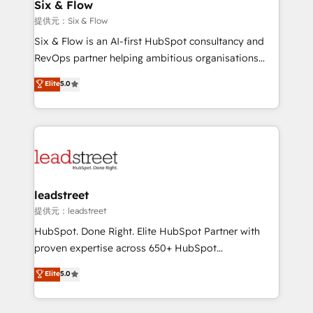
helps the following industries: logistics & 3PL, home
Six & Flow
improvement & construction, branding and
提供元：Six & Flow
commercialization, real estate, health, education,
Six & Flow is an AI-first HubSpot consultancy and
SaaS, Software Dev & IT and consulting, make the
RevOps partner helping ambitious organisations
most out of their HubSpot experience operating in
grow with clarity, confidence, and intelligence.
Elite
5.0
the United States, EU, UAE, Mexico and Latin
Operating across the UK, Netherlands, Ireland, and
America. From casual user to super fan: make
Canada, we’ve delivered thousands of successful
HubSpot an experience you LOVE!
HubSpot projects for mid-market and enterprise
clients worldwide, with over 10 years experience. We
combine HubSpot, data, and AI to design connected
go-to-market systems that align people, process,
and technology for predictable, scalable revenue
leadstreet
growth. Our expertise spans RevOps, CRM and data
提供元：leadstreet
architecture, AI enablement, and strategic marketing,
HubSpot. Done Right. Elite HubSpot Partner with
delivered through our proprietary FLAIR framework
proven expertise across 650+ HubSpot
for responsible AI adoption. As a HubSpot Elite
implementations. With 12+ years of HubSpot
Elite
5.0
Partner and ISO 27001:2022 certified consultancy,
experience, we help you use the HubSpot platform
we blend strategy, creativity, and technology to help
to its fullest capacity, improve your current HubSpot
organisations scale smarter and grow stronger.