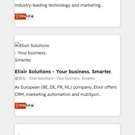
intake; pipeline and document workflows 🛒 E-
industry-leading technology and marketing
Commerce: Shopify, WooCommerce; lifecycle and
consultancy. Our focus is on enterprise and mid-
Elite
5.0
revenue automation 🏢 Real Estate: deal pipelines;
market B2B companies globally that want a strategic
portfolio and lifecycle management 🏭
approach to execute their goals through creative
Manufacturing: ERP integrations; operational
applications of our solutions; Technical HubSpot
alignment 🛡️ Compliance & Data Considerations:
Consulting, Content Marketing, Growth-Driven
HIPAA-aware; CASL-compliant; GDPR-ready
Design, Migrations + Integrations. Mole Street’s
implementations where required 💡 Why 500+
mission is empowering others to realize their
Clients Choose Us: Elite Partner; technical, fast, and
greatness, which is achieved through creating
built to scale.
absolute clarity, derived from a well-defined
Elixir Solutions - Your business. Smarter.
strategy, executed well, and reported on with clear
提供元：Elixir Solutions - Your business. Smarter.
results. The culture is driven by core values; Joy, Grit,
As European (BE, DE, FR, NL) company, Elixir offers
Accountability, Curiosity, Authenticity, Growth
CRM, marketing automation and HubSpot
Mindedness, and Clarity. We are driven to win for the
integration products and services to mid-market
Elite
5.0
collective good of the company and its clientele, and
and enterprise customers. We ensure that your sales,
dedicated to breaking the mold from the agency of
service and marketing department operates in the
the past into the consultancy of the future. Great
most effective way, while at the same time
things are happening.
leveraging your commercial data for a fully