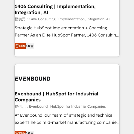
allowing companies to optimize processes and meet
1406 Consulting | Implementation,
Integration, AI
the needs of the customer. We are part of Impresoft
Group, a group of specialized and complementary
提供元：1406 Consulting | Implementation, Integration, AI
companies that divide their offer into 4
Strategic HubSpot Implementation + Coaching
Competence Centers: Smart Manufacturing,
Partner As an Elite HubSpot Partner, 1406 Consulting
Customer First, Enabling Technologies & Security.
helps mid-market revenue teams transform how
Elite
5.0
The synergies generated by these integrations,
they sell, market, and serve. We don't just build your
together with the combination of talents, skills,
HubSpot—we teach your team to own it, then stay
solutions and services, have allowed the group to
to help you keep winning. What We Do ⚙️ CRM
build an unrivaled offering portfolio on the market
Implementations across Marketing, Sales, Service,
to accompany companies on their digital
Data & Content 📈 Sales & Marketing Alignment +
transformation journey.
Revenue Team Enablement 🤖 Breeze AI & Custom
Agent Creation 🔄 Custom Integrations & Data
Evenbound | HubSpot for Industrial
Companies
Migration Why 1406 We become part of your team.
Your team learns while we build. We fix what others
提供元：Evenbound | HubSpot for Industrial Companies
broke. Built for mid-market reality—practical
At Evenbound, our team of strategic and technical
solutions that work with your actual headcount and
experts helps mid-market manufacturing companies
constraints. By the Numbers 🏆 Top 1% of all
achieve real growth. We specialize in delivering
Elite
5.0