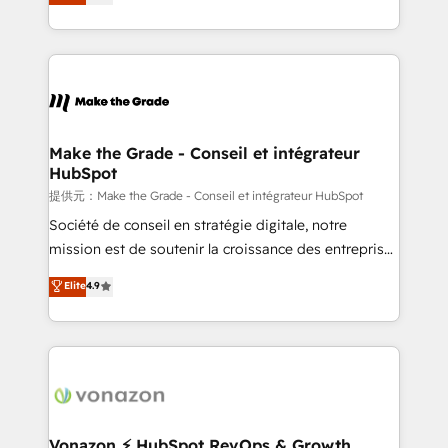
téléphonie, etc.) • Alignement des équipes grâce à un
outil et des données partagées • Amélioration de la
collecte et de l’analyse des données pour des
décisions éclairées • Optimisation de l’efficacité et
de la productivité des équipes Notre équipe de 30
consultants certifiés HubSpot aborde chaque projet
avec un engagement total, alignant processus
Make the Grade - Conseil et intégrateur
HubSpot
métiers et technologie, et guidant vos équipes à
travers le changement, tout en centrant vos objectifs
提供元：Make the Grade - Conseil et intégrateur HubSpot
d’entreprise. Grâce à une méthodologie éprouvée
Société de conseil en stratégie digitale, notre
auprès de plus de 400 clients, nous comprenons
mission est de soutenir la croissance des entreprises
rapidement vos enjeux et intégrons parfaitement
B2B à travers l’acquisition de nouveaux clients,
Elite
4.9
HubSpot dans votre organisation. Pour toute
l'intégration CRM et le développement des revenus
question technique ou besoin de structuration de
auprès de vos comptes existants. En France et à
votre projet HubSpot, contactez notre équipe pour
l'international, nous travaillons avec des ETI
un échange dédié.
ambitieuses, des grands groupes voulant aller au-
delà d’une simple transformation digitale et des
startups florissantes. Nos 3 grandes expertises sont :
➤ L’intégration de CRM et de méthodologie RevOps
Vonazon ⚡ HubSpot RevOps & Growth