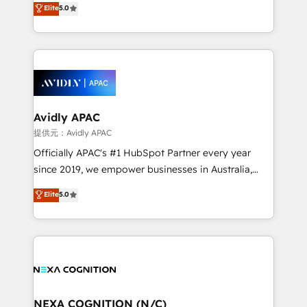
Elite
5.0
integrate HubSpot with complex solutions like SAP,
generating aspect of your business. We’re proud
MicroSoft, custom solutions,... Our company also has
HubSpot Elite Solutions Partners and devout CRM
strong experience with HubSpot CRM extension,
nerds who can harness HubSpot’s custom digital
mobile apps for Field Service Management and
tools to improve each touchpoint of your customer
Retail execution, CPQ, customer portals and
experience. Working hand-in-hand with your team,
HubSpot CMS developments. And we're champions
we’ll assemble a RevOps machine that drives more
when it comes to complex data migrations.
traffic, generates better leads and crushes your
Avidly APAC
revenue goals. We've worked with thousands of
提供元：Avidly APAC
HubSpot customers and we'd love to work with you
Officially APAC's #1 HubSpot Partner every year
too! Clients come to us for: Advanced CRM solutions
since 2019, we empower businesses in Australia,
System Integrations both Custom and Native to
New Zealand, and globally to realise their full
Elite
5.0
HubSpot Data System Migrations between systems
potential through enterprise HubSpot CRM
to HubSpot New lead generation strategies Time-
implementation. And we deliver best practice across
saving automations Fresh growth campaigns Robust
the whole HubSpot platform, covering marketing,
help desk Unified revenue operations Dynamic
sales, service, CMS and integrations. We work with
website development Award-winning creative
all businesses, from start-up to Enterprise, and have
design We live and breathe HubSpot and are ready
delivered the largest HubSpot implementations in
to take on real challenges!
the world. Our human approach to digital
NEXA COGNITION (N/C)