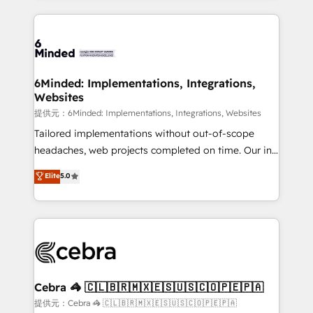
Our Expertise 🔹 Onboarding & Implementation:
Accredited HubSpot Partner, ensuring smooth setup
tailored to your GTM motion. 🔹 Migrations:
Accredited HubSpot Partner, ensuring migration
from other CRMs to HubSpot without data loss or
6Minded: Implementations, Integrations,
Websites
downtime. 🔹 RevOps Strategy: Align teams,
processes, and data to drive revenue efficiency. 🔹
提供元：6Minded: Implementations, Integrations, Websites
Integrations: Connect HubSpot with your tech stack
Tailored implementations without out-of-scope
for better adoption. 🔹 Custom Solutions: Build
headaches, web projects completed on time. Our in-
tailored apps, workflows, and configurations. We are
house team of certified CRM architects, experts,
Elite
5.0
SOC 2 Type II and ISO 27001 certified, reinforcing
developers, designers, and marketers handles all
our commitment to data security and compliance. At
aspects of your HubSpot. ✨ 400+ global clients ✨
OneMetric, we help revenue teams focus on the
100+ seamless migrations from 15+ different CRMs
OneMetric that matters most: revenue.
✨ 100,000+ hours in HubSpot projects, 75+ full Hub
implementations, and 5,000+ pages ✨ CS: Clients
generating 7-digit MRR from inbound campaigns ✨
CS: 245% organic growth & +751% new visitors for a
Cebra 🦓 🇨🇱🇧🇷🇲🇽🇪🇸🇺🇸🇨🇴🇵🇪🇵🇦
full-funnel HubSpot project ✨ CS: 415% conversion
提供元：Cebra 🦓 🇨🇱🇧🇷🇲🇽🇪🇸🇺🇸🇨🇴🇵🇪🇵🇦