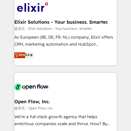
HIPAA-aware; CASL-compliant; GDPR-ready
Design, Migrations + Integrations. Mole Street’s
implementations where required 💡 Why 500+
mission is empowering others to realize their
Clients Choose Us: Elite Partner; technical, fast, and
greatness, which is achieved through creating
Elixir Solutions - Your business. Smarter.
built to scale.
absolute clarity, derived from a well-defined
提供元：Elixir Solutions - Your business. Smarter.
strategy, executed well, and reported on with clear
As European (BE, DE, FR, NL) company, Elixir offers
results. The culture is driven by core values; Joy, Grit,
CRM, marketing automation and HubSpot
Accountability, Curiosity, Authenticity, Growth
integration products and services to mid-market
Elite
5.0
Mindedness, and Clarity. We are driven to win for the
and enterprise customers. We ensure that your sales,
collective good of the company and its clientele, and
service and marketing department operates in the
dedicated to breaking the mold from the agency of
most effective way, while at the same time
the past into the consultancy of the future. Great
leveraging your commercial data for a fully
things are happening.
integrated buyers journey. Elixir is located in
Brussels, Munich "München", Cologne "Köln", Paris
and Amsterdam. Elixir is a first mover and leader
Open Flow, Inc.
when it comes to HubSpot sales and service
提供元：Open Flow, Inc.
implementations, highly renowned for our business
We’re a full-stack growth agency that helps
acumen, process (re-)design experience and a
ambitious companies scale and thrive. How? By
massive amount of success stories in this area. We
upgrading and streamlining every single revenue-