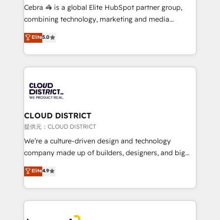
boost with a new HubSpot site Recognized leaders:
Cebra 🦓 is a global Elite HubSpot partner group,
🏆 HubSpot Platform Migration Impact Award 🏆
combining technology, marketing and media
Clutch HubSpot Global Leader 🏆 Finalist: HubSpot
expertise across Latin America and Southern
Elite
5.0
Inbound Campaign of the Year 🏆 Gold AVA Digital
Europe, with teams across 7 countries. Born in Chile,
Award for Best Website 🌟 Accreditations: CRM
we combine local insight with international reach to
Implementation, HubSpot Content Experience, CRM
help businesses grow through technology, creativity,
Data Migration & Custom Integration
AI and strategy. For over 12 years, we’ve delivered
500+ HubSpot implementations, building end-to-
end solutions that integrate CRM, AI automation,
inbound and loop marketing, content, and digital
CLOUD DISTRICT
creativity. Our multicultural team works in Spanish,
提供元：CLOUD DISTRICT
Portuguese, and English to design scalable strategies
We’re a culture-driven design and technology
that drive measurable growth. 🌎 Highlights: • 10+
company made up of builders, designers, and big
years as a HubSpot partner. • 2023 Impact Awards:
thinkers. We blend strategy, design, and
Elite
4.9
Platform Migration Excellence. • Top 3 Partner of the
development—always fueled by curiosity—to turn
Year LATAM 2022, 2023, 2024, 2025. • Partner of the
ideas, opportunities, and challenges into meaningful
Year 2024. • Organizer of Aliados.ai (AI, marketing &
experiences. To us, technology is more than just
tech global congress). 👉 Ready to scale your
code; it’s about creating things that are useful, cool,
business with HubSpot? Let Cebra’s experts help