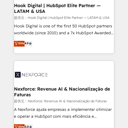
Revenue Operations - Inbound Marketing -
Hook Digital | HubSpot Elite Partner —
LATAM & USA
Outbound Marketing - HubSpot CMS Website
Design & Development We empower our clients to
提供元：Hook Digital | HubSpot Elite Partner — LATAM & USA
reach their full potential by providing transparent,
Hook Digital is one of the first 50 HubSpot partners
relationship-driven support. With over 300 HubSpot
worldwide (since 2010) and a 7x HubSpot Awarded
certifications and accreditations, we deliver both the
Elite Partner. With 500+ projects across the U.S.,
Elite
4.9
technical know-how and strategic guidance you
Brazil, and LATAM, we combine global expertise with
need to succeed.
regional experience. Today, we are Brazil’s largest
HubSpot Elite Partner—trusted by companies across
the Americas to scale smarter. ⚙️ CRM
Implementation & Migration Onboarding across all
Hubs, plus migrations from Salesforce, Pipedrive, RD
Station, Freshdesk, Intercom, and more. Custom
Nexforce: Revenue AI & Nacionalização de
Faturas
objects, automations, and integrations built for
growth. 🚀 AI-Driven GTM Orchestration Unify
提供元：Nexforce: Revenue AI & Nacionalização de Faturas
HubSpot with LinkedIn, WhatsApp, email, paid
A Nexforce ajuda empresas a implementar otimizar
media, and AI voice to drive pipeline. 🤖 AI Custom
e operar a HubSpot com mais eficiência e
Agent Development Deploy AI agents for
previsibilidade de receita. Combinamos Revenue
Elite
5.0