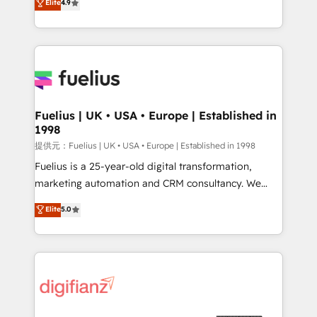
Elite
4.9
implement the platform into complex business
𝗯𝘂𝘀𝗶𝗻𝗲𝘀𝘀' button to get in touch (𝘸𝘦'𝘳𝘦 𝘴𝘶𝘱𝘦𝘳
environments, optimise what you've got and make
𝘳𝘦𝘴𝘱𝘰𝘯𝘴𝘪𝘷𝘦)
sure you can actually use it, build your website in
HubSpot or create an inbound marketing strategy
for you and execute it on HubSpot. We are on the
G-Cloud 14 CCS (Crown Commercial Service)
framework, meaning we've been accredited by
Fuelius | UK • USA • Europe | Established in
1998
HubSpot and vetted by the CCS, which means we
can support public sector companies as well the
提供元：Fuelius | UK • USA • Europe | Established in 1998
other ones listed in our profile. Our services: -
Fuelius is a 25-year-old digital transformation,
HubSpot implementation - HubSpot CMS website
marketing automation and CRM consultancy. We
build We can do lots of things. But everything we do
enable mid-market and enterprise clients to
Elite
5.0
is there for you to: - Grow revenue, and run your
maximise their return from digital and fuel their
business more efficiently - Build stronger
growth. We modernise platforms, streamline
relationships with customers - Make better
operations that are causing inefficiencies, improve
decisions with data - Find a new voice and reach
customer experiences, integrate systems, and
more people - Get the most out of your HubSpot
supercharge revenue operations Key services: • CRM
investment
Implementation • Systems Integration • Digital