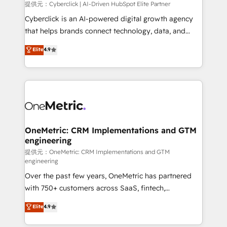
提供元：Cyberclick | AI-Driven HubSpot Elite Partner
Cyberclick is an AI-powered digital growth agency
that helps brands connect technology, data, and
creativity to achieve measurable results. Founded in
Elite
4.9
Barcelona and operating across Spain, LATAM, and
the UK, we support global companies in building
smarter marketing, sales, and customer success
strategies. As the only HubSpot Elite Partner in
Iberia (Spain & Portugal), we combine human insight
with intelligent automation to drive sustainable
growth. Our multidisciplinary team designs solutions
OneMetric: CRM Implementations and GTM
engineering
that simplify complexity, boost performance, and
turn innovation into real impact. 🌍 Highlights •
提供元：OneMetric: CRM Implementations and GTM
engineering
HubSpot Partner since 2012 • 2022 EMEA Impact
Over the past few years, OneMetric has partnered
Award: Best Integration • 150+ successful HubSpot
with 750+ customers across SaaS, fintech,
projects • Clients in 30+ industries • Proprietary
healthcare, real estate, and other industries. With
technology for integrations • Multilingual team:
Elite
4.9
150+ HubSpot-certified experts, we deliver scalable
English, Spanish, Portuguese & Italian 👉 Grow
solutions to complex GTM and RevOps challenges.
smarter with AI and HubSpot.