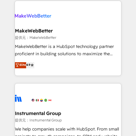
only firm in the world to hold Elite Partner
there’s a good chance one of our globally integrated
Accreditations with both HubSpot and Clay, our
teams has worked with clients just like you Let’s
clients gain a unique advantage in CRM architecture,
explore whether S2 is the partner you’ve been
pipeline generation, data intelligence, and go-to-
looking for...and get your next big initiative moving!
market execution. Why B2B Businesses Choose RP: -
MakeWebBetter
Secure: Soc2 compliant 🛡️ - Pricing: Implementations
提供元：MakeWebBetter
starting at $1,5k 💵 - Speed: Launch in 14 days ⚡ -
MakeWebBetter is a HubSpot technology partner
Global: 75+ RPers across five continents 🌐 - Scale:
proficient in building solutions to maximize the
Largest organically grown & fastest tiering Elite
operational efficiency of HubSpot. The fastest-
Elite
4.9
HubSpot Partner 🪴 - Sales Hub: More
growing tech-enabler & facilitator, MakeWebBetter,
implementations than any other Partner 💻 -
hands you the blend of HubSpot expertise &
Migrations: We convert Salesforce addicts to
eminent solutions & integrations. Trust us to
HubSpot evangelists 🧡 Don't hire a marketing
streamline your HubSpot experience. 🚀HubSpot
agency for an Ops problem. Don't hire a technical
Elite Partners with 10+ years of HubSpot experience
agency for a growth problem. Hire a partner built to
🤝HubSpot Premier Integration partner 🤝Google
solve both.
Premier Partner 2023 🌟5 HubSpot Accreditations 🌟
Instrumental Group
Won HubSpot Theme Challenge 2021 🌟INBOUND’19
提供元：Instrumental Group
HubSpot Rising Star Why us? Harnessing the full
We help companies scale with HubSpot. From small
potential of the powerful HubSpot CRM. ✔️A team of