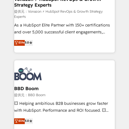
Strategy Experts
pour aligner les équipes marketing, commerciales et
support client (data migration, synchronisation API,
提供元：Vonazon ⚡ HubSpot RevOps & Growth Strategy
Experts
audit et maintenance) ➤ La création de sites internet
As a HubSpot Elite Partner with 150+ certifications
de conversion qui transforment les visiteurs en
and over 5,000 successful client engagements,
opportunités d'affaires ➤ La mise en place de
Vonazon turns marketing complexity into
stratégies d'acquisition marketing (SEO, SEA,
Elite
5.0
measurable, scalable growth. From onboarding to
inbound, automatisation marketing, ABM, IA,
enterprise-grade campaigns, our in-house team
emailing) Informations clés : - 10 ans d'expérience -
builds scalable strategies that drive long-term
100+ intégrations CRM HubSpot réussies - 40
revenue. ⚙️ HubSpot Integration & Optimization •
experts conseil - 150 certifications HubSpot
Seamless CRM, CMS, and automation setup •
cumulées
Complex platform migrations and data cleanups •
Custom APIs and third-party integrations 📈 End-to-
BBD Boom
End Revenue Acceleration • Lifecycle marketing and
提供元：BBD Boom
pipeline growth programs • Sales enablement tools
💥 Helping ambitious B2B businesses grow faster
and CRM optimization • Retention strategies with
with HubSpot. Performance and ROI focused. 💥
customer journey mapping 🏅 Elite-Level HubSpot
BBD Boom is the HubSpot partner that can help you
Elite
5.0
Execution • 750+ onboardings and 2,000+
to HubSpot Better. We work with your teams to
implementations • Deep expertise across marketing,