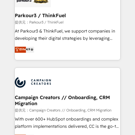
automation, and revenue intelligence to help
companies scale faster and smarter. 🔹 BOOMS:
Parkour3 / ThinkFuel
Demand generation for all your buyers With BOOMS,
提供元：Parkour3 / ThinkFuel
you invest in 100% of your buyers, accelerating your
At Parkour3 & ThinkFuel, we support companies in
growth and positioning yourself as an undisputed
developing their digital strategies by leveraging
leader. 🔹 BOOST: Optimize your digital
technologies and automating their marketing and
Elite
4.9
transformation process A methodology designed to
sales processes to generate growth. Our offer spans
implement HubSpot effectively and optimize your
from Strategy to Operations. We specialize in CRM
digital processes. 🔹 Trusted by Industry Leaders
onboarding and implementation, web design, sales
With an average rating of 4.9/5 and a proven track
& marketing automation, and digital marketing. With
record of business transformation, our growth-first
extensive experience working with tech companies
approach has helped brands dominate their
and manufacturers since 2002, we are committed to
markets.
empowering our clients and developing their
Campaign Creators // Onboarding, CRM
Migration
autonomy. Get to grips with HubSpot through
guided implementation and seamless integration of
提供元：Campaign Creators // Onboarding, CRM Migration
the CRM platform into your digital ecosystem. Would
With over 600+ HubSpot onboardings and complex
you like support in deploying your inbound
platform implementations delivered, CC is the go-to
marketing strategy? We'll provide support tailored
Elite Solutions Partner for businesses ready to