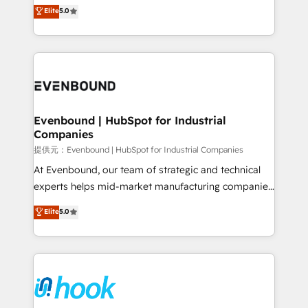
helps mid-market revenue teams transform how
Elite
5.0
The synergies generated by these integrations,
they sell, market, and serve. We don't just build your
together with the combination of talents, skills,
HubSpot—we teach your team to own it, then stay
solutions and services, have allowed the group to
to help you keep winning. What We Do ⚙️ CRM
build an unrivaled offering portfolio on the market
Implementations across Marketing, Sales, Service,
to accompany companies on their digital
Data & Content 📈 Sales & Marketing Alignment +
transformation journey.
Revenue Team Enablement 🤖 Breeze AI & Custom
Agent Creation 🔄 Custom Integrations & Data
Evenbound | HubSpot for Industrial
Companies
Migration Why 1406 We become part of your team.
Your team learns while we build. We fix what others
提供元：Evenbound | HubSpot for Industrial Companies
broke. Built for mid-market reality—practical
At Evenbound, our team of strategic and technical
solutions that work with your actual headcount and
experts helps mid-market manufacturing companies
constraints. By the Numbers 🏆 Top 1% of all
achieve real growth. We specialize in delivering
Elite
5.0
HubSpot partners 🔄 Top 5% globally in client
tailored solutions that drive results by leveraging
retention 📅 8+ years of consistent results since 2017
HubSpot’s platform and data to fuel success.
Who We Serve Revenue teams, marketing leaders,
Technical Solutions: - HubSpot Technical Consulting -
and sales ops at mid-market companies ready to
HubSpot CRM Implementation - HubSpot
move beyond spreadsheets into unified systems
Onboarding - Data Migration & Integrations -
that drive real business results.
Technical Audit & Optimization Strategic Solutions: -