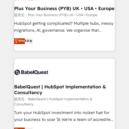
industrial sectors. Offices in Johannesburg, Cape
Town, Dubai & London. 500+ HubSpot CRM
Plus Your Business (PYB) UK • USA • Europe
implementations delivered. AI visibility coverage
提供元：Plus Your Business (PYB) UK • USA • Europe
across ChatGPT, Claude, Perplexity, Gemini and
HubSpot getting complicated? Multiple hubs, messy
Google AI Overviews. HubSpot Impact Award -
migrations, AI, governance. We organise that
Customer First HubSpot Impact Award - Integrations
complexity, so your team can put HubSpot to work...
Elite
5.0
Innovation HubSpot Impact Award - Platform
Welcome to our Profile! We help with: • CRM
Migration Excellence HubSpot Impact Award -
implementation, reports, workflows, and team
Platform Excellence 40+ full-time HubSpot
training • CRM migration from Salesforce, Pipedrive,
professionals. 100s of certifications and
Dynamics and others • Technical projects including
accreditations with HubSpot.
custom API integrations with ERP (and other
systems) • AI governance for HubSpot-centred
operations A little about us: • Boutique 'Elite' team of
BabelQuest | HubSpot Implementation &
Consultancy
12 • 150+ clients across Sales Hub, Marketing Hub,
Service Hub, Data Hub and CMS • ISO/IEC
提供元：BabelQuest | HubSpot Implementation &
Consultancy
27001:2022, ISO 9001:2015, and ISO 42001:2023
Turn your HubSpot investment into rocket fuel for
certified - the AI management standard • GuardHub:
your business to soar 🚀 We’re a team of accredited
our AI governance framework, built on ISO 42001
HubSpot experts ready to help you. We can
Ready for the next step? Click the 👈 '𝗖𝗼𝗻𝘁𝗮𝗰𝘁