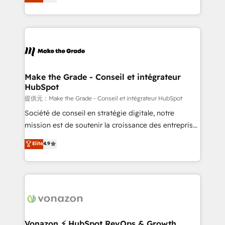
téléphonie, etc.) • Alignement des équipes grâce à un
outil et des données partagées • Amélioration de la
collecte et de l’analyse des données pour des
décisions éclairées • Optimisation de l’efficacité et
de la productivité des équipes Notre équipe de 30
consultants certifiés HubSpot aborde chaque projet
avec un engagement total, alignant processus
Make the Grade - Conseil et intégrateur
HubSpot
métiers et technologie, et guidant vos équipes à
travers le changement, tout en centrant vos objectifs
提供元：Make the Grade - Conseil et intégrateur HubSpot
d’entreprise. Grâce à une méthodologie éprouvée
Société de conseil en stratégie digitale, notre
auprès de plus de 400 clients, nous comprenons
mission est de soutenir la croissance des entreprises
rapidement vos enjeux et intégrons parfaitement
B2B à travers l’acquisition de nouveaux clients,
Elite
4.9
HubSpot dans votre organisation. Pour toute
l'intégration CRM et le développement des revenus
question technique ou besoin de structuration de
auprès de vos comptes existants. En France et à
votre projet HubSpot, contactez notre équipe pour
l'international, nous travaillons avec des ETI
un échange dédié.
ambitieuses, des grands groupes voulant aller au-
delà d’une simple transformation digitale et des
startups florissantes. Nos 3 grandes expertises sont :
➤ L’intégration de CRM et de méthodologie RevOps
Vonazon ⚡ HubSpot RevOps & Growth