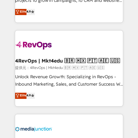
projects to growth campaigns, to CRM and websites.
HubSpot experts backed by over 10+ years of
Hire an agency that's experienced in every inch of
Elite
4.9
HubSpot experience ✔️Flexible pricing models —
HubSpot and willing to work hand-in-hand with your
Hourly-fee (assigned one Dedicated HubSpot
team to simplify the complex and build a better
Admin); Monthly-fee (HubSpot Admin + Project
experience for your team and customers.
Manager); and Fixed Project Cost (as per
requirement). ✔️Helped over 25,000+ customers so
far with our HubSpot solutions. ✔️Bespoke apps &
on-demand bundle services. Connect with us today!
4RevOps | Mkt4edu 🇧🇷 🇲🇽 🇵🇹 🇦🇪 🇺🇸
提供元：4RevOps | Mkt4edu 🇧🇷 🇲🇽 🇵🇹 🇦🇪 🇺🇸
Unlock Revenue Growth: Specializing in RevOps -
Inbound Marketing, Sales, and Customer Success We
specialize in driving revenue growth for companies
Elite
4.9
across industries through tailored marketing, sales,
and customer success strategies, utilizing RevOps
methodologies. As Latin America's largest HubSpot
partner and a global leader in education market, we
offer unparalleled insights. Operating in five
countries—Brazil, UAE (Abu Dhabi/Dubai/Sharjah),