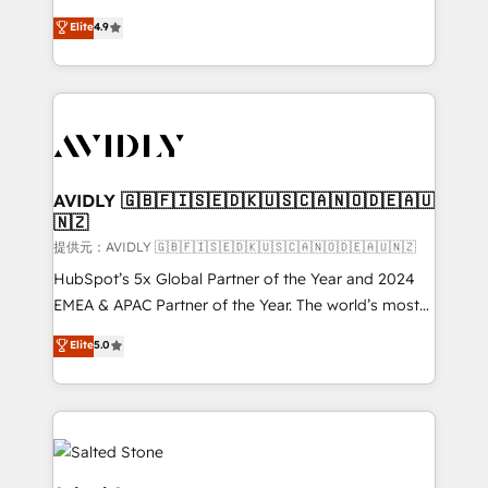
Strategy: Activate Breeze Agents, configure HubSpot
North America. Avec plus de 115 experts en
Elite
4.9
AI, & maximize AEO with tailored AI services. 🧩
marketing automation, Growth, Revops, CRM et
Integrations: Extend HubSpot with custom
webdesign. Markentive is both a consulting firm, a
integrations, hosting, & maintenance.
digital agency and an integrator. With over 115
experts in marketing automation, growth, revops,
CRM and webdesign (We focus on EMEA - USA
customers).
AVIDLY 🇬🇧🇫🇮🇸🇪🇩🇰🇺🇸🇨🇦🇳🇴🇩🇪🇦🇺
🇳🇿
提供元：AVIDLY 🇬🇧🇫🇮🇸🇪🇩🇰🇺🇸🇨🇦🇳🇴🇩🇪🇦🇺🇳🇿
HubSpot’s 5x Global Partner of the Year and 2024
EMEA & APAC Partner of the Year. The world’s most
experienced and fully accredited HubSpot Solutions
Elite
5.0
Partner. 🚀 With 2,750+ HubSpot projects delivered
and 370+ specialists across EMEA, APAC and NAM,
we de-risk complex CRM programmes and
accelerate ROI across every HubSpot Hub. 🧭 From
multi-region migrations to AI-powered automation,