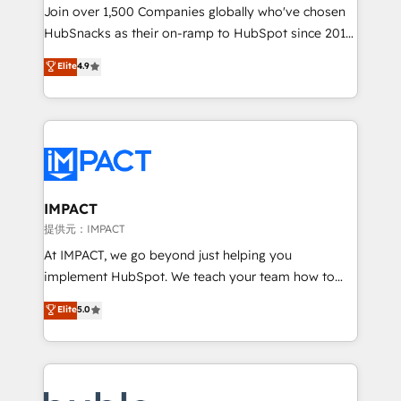
people, exciting ideas and can-do mentality, we
Join over 1,500 Companies globally who've chosen
ensure revenue growth on a daily basis. So tell us
HubSnacks as their on-ramp to HubSpot since 2014
your challenge; our passionate and growth driven
Simple pay-as-you-go plans that accelerate value...
Elite
4.9
team of 100+ experts is ready for you! Driving digital
1️⃣ Set Up | Onboarding New or Check-fixing existing
growth | www.brightdigital.com
HubSpot portals 2️⃣ Scale Up | 100% HubSpot Task
Execution... Global 24/7 ... All Experts 3️⃣ Integrate |
your entire Tech Stack with Custom Integrations
Slash months from your API Integration project... ⬅️
Click "Contact Business" ⬅️ to access 150+ Kickstart
Integration templates that put HubSpot in the center
IMPACT
of your tech stack, syncing... 🛍️ Shopify or
提供元：IMPACT
WooCommerce 💲 Stripe or Paypal 💰 Sage or
At IMPACT, we go beyond just helping you
Netsuite 🤖 Google or Microsoft ✍️ DocuSign or
implement HubSpot. We teach your team how to
PandaDoc 🌐 Avalara or Quaderno HubSnacks holds
master it. As the creators of the Endless Customers
Elite
5.0
the rare Advanced "Custom Integrations"
System™ (the next evolution of They Ask, You
Accreditation, securely sync data across... 🔄 any
Answer), we’re the only HubSpot partner built
apps, in any direction. Stuck on your old CRM..?
entirely around coaching and training. That means
Migrate | seamlessly off your old CRM onto a clean
we don’t do the work for you; we help you build the
new HubSpot portal with Advanced Website and