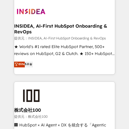
INSIDEA, AI-First HubSpot Onboarding &
RevOps
提供元：INSIDEA, AI-First HubSpot Onboarding & RevOps
★ World's #1 rated Elite HubSpot Partner, 500+
reviews on HubSpot, G2 & Clutch. ★ 150+ HubSpot
Certified Experts & Trainers across the team ★
Elite
5.0
1,500+ implementations across five continents ★ AI-
First, RevOps-led, Onboarding obsessed ★
Company of the Year 2024/25 INSIDEA helps
growing companies turn HubSpot into a revenue
engine. We onboard your team, migrate your data,
and build AI-powered workflows that drive adoption
from week one, in your time zone. What we do ➤
株式会社100
Onboarding: Live in weeks, with workflows built
提供元：株式会社100
around your business, not a template. ➤ Migration:
🏢 HubSpot × AI Agent × DX を統合する「Agentic