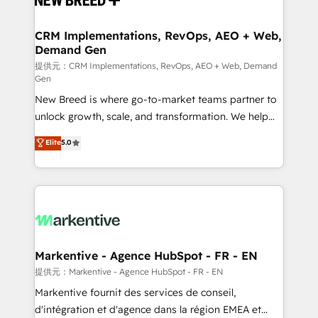
定の代行ではなく、設計の責任」を引き受け、部門横断
technical development team. - 19 HubSpot-certified
の統合・浸透・変革管理を実行します。 ▸ CMS戦略設
trainers to drive platform adoption. 📈 Revenue
CRM Implementations, RevOps, AEO + Web,
計・構築：リード獲得・CVR・SEOを前提にした情報設
Demand Gen
Generation - Full-funnel marketing and high-
計・導線設計・テンプレート設計をContent Hubで一体
performance advertising via Point Success Media. -
提供元：CRM Implementations, RevOps, AEO + Web, Demand
Gen
提供。 ▸ 既存CRM・MAからの移行支援：Salesforce・
Expert deployment of Breeze AI and custom agents
Marketo・Pardot等からの移行、カスタム設計、履歴
New Breed is where go-to-market teams partner to
to automate growth. 🏆 Elite Excellence - 8 platform
データ移行と活用設計まで。 ▸ AEO対応：ChatGPT・
unlock growth, scale, and transformation. We help
accreditations and deep HIPAA-compliance
Perplexity等のAI検索からの流入・引用を前提にコンテ
companies activate HubSpot’s AI-powered
expertise. - A team of 250+ experts dedicated to
Elite
5.0
ンツとサイト構造を最適化。 🏆 なぜ100incを選ぶの
customer platform and operationalize HubSpot’s
your resilient growth.
か？ ✓ HubSpot Eliteパートナー認定 ✓ HubSpotアワ
Loop Marketing framework through expert-led
ード受賞・HUGリーダー ✓ ISO27001:2022 /
services, smart agents, and purpose-built apps,
ISO9001:2015 取得 ✓ 400社以上の導入実績 ✓
tailored to your business. Together, we unlock
HubSpot大百科 出版 CRM・AI活用に関するご相談、現
results, fast. ⚙️CRM & RevOps: Align all Hubs to your
状整理の壁打ちなど、構想段階からお気軽にお問い合わ
buyer journey for clean data, scalability, & reporting.
せください。
🎯Demand Gen & ABM: Drive pipeline with inbound,
Markentive - Agence HubSpot - FR - EN
ABM, AEO, SEO, & paid media. 👩‍💻Web Design:
提供元：Markentive - Agence HubSpot - FR - EN
Build high-performing websites with UX, messaging,
Markentive fournit des services de conseil,
& conversion strategy that drive results. 🤖AI
d'intégration et d'agence dans la région EMEA et