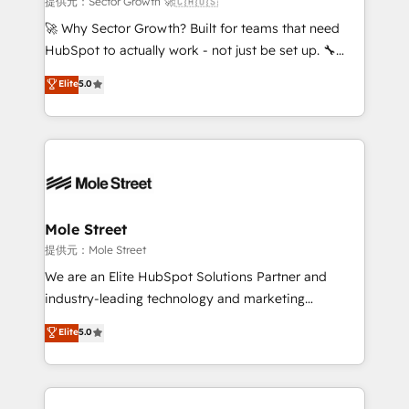
提供元：Sector Growth 🚀🇨🇦🇺🇸
with good people' and have worked with incredible
🚀 Why Sector Growth? Built for teams that need
brands. You can see some of them on our website,
HubSpot to actually work - not just be set up. 🔧
along with plenty of case studies.
HubSpot Experts: Onboarding, migrations,
Elite
5.0
automation, and training built for adoption. ⚡ Highly
Technical Execution: ERP, EMR and Custom
Integrations; complex builds delivered in weeks, not
months. 🤖 AI Consulting & Agents: AI-powered
workflows; automation agents; process optimization
inside HubSpot. 🏆 Industry Experience: 🏥
Healthcare: HIPAA implementations; secure data
Mole Street
workflows 💼 Financial Services: compliant
提供元：Mole Street
workflows; audit-ready reporting ⚖️ Legal: client
We are an Elite HubSpot Solutions Partner and
intake; pipeline and document workflows 🛒 E-
industry-leading technology and marketing
Commerce: Shopify, WooCommerce; lifecycle and
consultancy. Our focus is on enterprise and mid-
Elite
5.0
revenue automation 🏢 Real Estate: deal pipelines;
market B2B companies globally that want a strategic
portfolio and lifecycle management 🏭
approach to execute their goals through creative
Manufacturing: ERP integrations; operational
applications of our solutions; Technical HubSpot
alignment 🛡️ Compliance & Data Considerations:
Consulting, Content Marketing, Growth-Driven