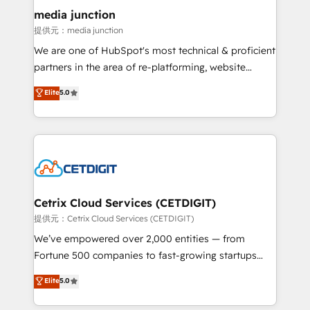
Mexico, USA, and Portugal—we've executed over a
media junction
hundred successful operations. Our approach,
提供元：media junction
rooted in RevOps principles, integrates analysis,
We are one of HubSpot's most technical & proficient
training, planning, and qualification. Leveraging
partners in the area of re-platforming, website
technology, data analytics, CRM optimization, and
design & development. We specialize in multi-hub
Elite
5.0
inbound marketing tactics, we focus on
implementations for mid-market & enterprise
understanding, nurturing, and converting leads.
companies. We are woman-owned, powered by
Partner with us to unlock your business's full
coffee, and we ❤️ dogs. We produce award-winning
potential and achieve sustained growth in today's
work for our clients. 🏆2023 Technical Expertise
competitive market.
Impact Award 🏆2022 Technical Expertise Impact
Award 🏆2022 Platform Migration Excellence Impact
Award 🏆2020 Elite Solutions Partner 🏆2019
Cetrix Cloud Services (CETDIGIT)
Integrations HubSpot Impact Award 🏆2019
提供元：Cetrix Cloud Services (CETDIGIT)
Marketing Enablement HubSpot Impact Award 🏆
We’ve empowered over 2,000 entities — from
2018 Website Design HubSpot Impact Award 🏆2017
Fortune 500 companies to fast-growing startups
Website Design HubSpot Impact Award 🏆2016
and nonprofits — to streamline operations, scale
Elite
5.0
Growth-Driven Design Agency of the Year 🏆2016
revenue, and unlock the full potential of HubSpot.
Sales Enablement HubSpot Impact Award 🏆2015
With deep technical and industry expertise, we fuse