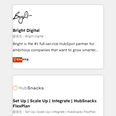
Growth-Driven Design Agency of the Year 🏆2015
automation, integration, and AI innovation to deliver
Became the 5th Agency to reach Diamond 🏆2014
lasting impact. We specialize in: • Turnkey and end-
HubSpot COS Performance Award 🏆2014 HubSpot
to-end HubSpot implementations • Onboarding for
COS Design Award 🏆2013 HubSpot Marketplace
Sales, Service, Marketing & Content Hubs • AI voice
Provider of the Year 🏆2011 Became a HubSpot
and chat agents, predictive automation, and smart
Bright Digital
Partner 📆Founded in 1997
workflows • Salesforce + HubSpot integration •
提供元：Bright Digital
RevOps and AI-driven sales enablement • Website
Bright is the #1 full-service HubSpot partner for
design and CMS development • ERP integration: SAP,
ambitious companies that want to grow smarter.
NetSuite, Microsoft Dynamics, … • Data cleansing
From HubSpot onboarding, to training, from
Elite
4.9
and CRM migration from any platform •
developing a new website to lead generation and
Client/member portals built on HubSpot • Custom
digital marketing; we do it all (and with great
and complex integrations: SAM.gov, GovWin,
results)! In short, our services include: - HubSpot
QuickBooks, PandaDoc, ClickUp, Shopify, Mapsly,
consultancy: onboarding, training, data migration -
WooCommerce, BuilderTrend, and more Experience
HubSpot development: websites, custom modules,
the difference — reach out to see how AI + HubSpot
integrations - Marketing & sales solutions: digital
can transform your business.
marketing, advertising, campaigns, content and
Set Up | Scale Up | Integrate | HubSnacks
FlexPlan
design We connect people, data and technology to
improve customer experiences. With our bright
提供元：Set Up | Scale Up | Integrate | HubSnacks FlexPlan