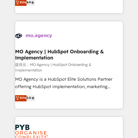
Elite
4.9
to your needs and sales objectives. With 125+
migrate, replatform, and scale smarter. We specialize
certifications, we are part of the most certified
in high-impact CRM and CMS migrations and
Canadian agencies, and we both hold Onboarding
onboarding from platforms like Salesforce, NetSuite,
Accreditations. Based in Canada (coast to coast), our
Zoho, Pardot, Marketo, Microsoft Dynamics, Wix,
services are offered in both English & French.
WordPress and legacy CRMs, turning fragmented
systems into unified, growth-ready HubSpot
architectures that accelerate revenue operations and
MO Agency | HubSpot Onboarding &
Implementation
performance. - Multi-object CRM migration, cleanup,
and implementation. - Pre-built and custom
提供元：MO Agency | HubSpot Onboarding &
Implementation
integrations across your full tech stack. - Custom
MO Agency is a HubSpot Elite Solutions Partner
object setup, CMS builds, and full-funnel automation.
offering HubSpot implementation, marketing
- Dashboards, lifecycle campaigns, and lead
automation, CRM and RevOps consulting, B2B SEO,
nurturing sequences. - Cross-hub setup across
Elite
5.0
paid media, content marketing, AEO and GEO (AI
Marketing, Sales, Operations, and Service Hubs. -
search optimisation), and HubSpot Content Hub and
Ongoing optimization, managed support, and
WordPress development. We work with enterprise
scalable retainers. Let’s make HubSpot your most
and growth-led companies across technology,
powerful growth engine. Built to convert, scale, and
professional services, financial services and
drive results.