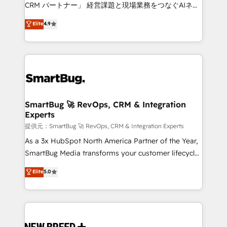
Move from any legacy CRM. Zero downtime, full data
CRM パートナー」 経営課題と現場業務をつなぐAIネイ
integrity. ➤ Implementation: Configure HubSpot to
ティブ・エージェンシーとして、HubSpot Eliteの実装
Elite
4.9
run your revenue process. Sales, marketing, and
力で顧客フロント業務を再設計します。 💡 100inc は何
service wired together. ➤ AI and Integrations: Layer
をする会社か？ HubSpotを共通基盤に、AIエージェン
Breeze AI, custom agents, and APIs to remove
トを組み込んだ顧客フロント業務（マーケティング・営
manual work. ➤ Ongoing Management: Monthly
業・CS）を組織全体で設計・実装する日本のAIネイテ
tune-ups, feature rollouts, adoption coaching. Buying
ィブ・エージェンシーです。事業部・グループ会社・部
HubSpot, switching to it, or reviving a stale portal?
門が分立する組織で、データと業務プロセスのサイロ化
We are built for the work.
を、CRMを軸とした全社共通基盤に再構築します。意
SmartBug 🚀 RevOps, CRM & Integration
Experts
思決定者・PMO・現場担当者に並走します。 1️⃣
HubSpot導入・活用支援 顧客データの一元化から、
提供元：SmartBug 🚀 RevOps, CRM & Integration Experts
GTMの見える化・自動化まで。全Hub統合運用、デー
As a 3x HubSpot North America Partner of the Year,
タ品質設計、グループ横断のCRM統合に対応します。
SmartBug Media transforms your customer lifecycle
2️⃣ AIエージェント組織構築 営業・マーケティング業務
into a revenue engine. Our unified ecosystem
Elite
5.0
の一部をAIが自律実行する組織への移行を設計・実装。
includes specialized divisions Globalia (AI &
Breeze・Claude等をHubSpotと連携させ、役割定義・
Software) and Point Success Media (Paid Media),
運用ルール・成果指標まで含めて設計します。 3️⃣ 全社
making this the official home for all three brands. 🔄
DX × AI推進のPMO伴走支援 複数部門をまたぐDX×AI変
Implementation & Integration - Seamless migrations
革を、構想から実装・定着までPMOとして主導。「設
and system integrations powered by Globalia’s