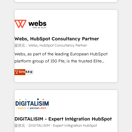
solve all your HubSpot challenges and improve user
sales, and service hubs • Built-in flexibility for
adoption, sales process and marketing results.
startups to global brands
Services 📚 Onboarding your team to HubSpot for
the first time 🔧 Designing and optimising your
HubSpot set-up for better results 🌐 Website design
and build using HubSpot 🔌 Integrating HubSpot
Webs, HubSpot Consultancy Partner
with other systems 🎓 Training your teams to be
提供元：Webs, HubSpot Consultancy Partner
HubSpot pros 📊 Lead generation services using
Webs, as part of the leading European HubSpot
HubSpot Why us? - SIX HubSpot Accreditations -
platform group of 150 Fte, is the trusted Elite
awarded by HubSpot after a rigorous process for
HubSpot CRM Partner offering you a roadmap on
Elite
4.8
CRM, Solutions Architecture, Onboarding , Data
maximizing EBITDA and achieving Commercial
Migration, Custom Integration & Platform
Excellence. With our targeted processes, we
Enablement -Onboarded over 500 businesses to
strengthen your digital transformation and minimize
HubSpot -Top 1% of partners worldwide -In-house
costs. As HubSpot's Advanced Accredited CRM
team of 25+ experts Contact us today to help you
Implementation partner, we provide expertise to
get more from your investment in HubSpot.
drive your business forward. Since 2015 we are fully
www.bbdboom.com
dedicated to HubSpot and with an experienced
DIGITALISIM - Expert Intégration HubSpot
team (50+), we work with reputable companies in
提供元：DIGITALISIM - Expert Intégration HubSpot
B2B sectors such as manufacturing, SaaS and