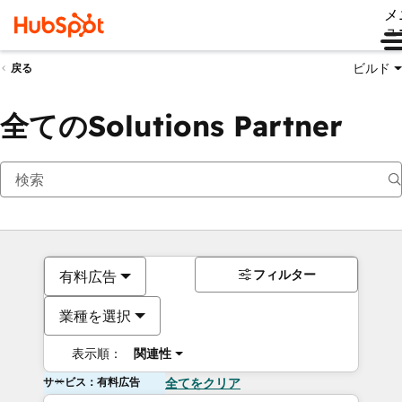
メ
ュ
ビルド
戻る
全てのSolutions Partner
フィルター
有料広告
業種を選択
表示順：
関連性
サービス：有料広告
全てをクリア