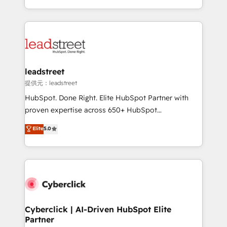
America. From casual user to super fan: make
Canada, we’ve delivered thousands of successful
HubSpot an experience you LOVE!
HubSpot projects for mid-market and enterprise
clients worldwide, with over 10 years experience. We
combine HubSpot, data, and AI to design connected
go-to-market systems that align people, process,
and technology for predictable, scalable revenue
leadstreet
growth. Our expertise spans RevOps, CRM and data
提供元：leadstreet
architecture, AI enablement, and strategic marketing,
HubSpot. Done Right. Elite HubSpot Partner with
delivered through our proprietary FLAIR framework
proven expertise across 650+ HubSpot
for responsible AI adoption. As a HubSpot Elite
implementations. With 12+ years of HubSpot
Elite
5.0
Partner and ISO 27001:2022 certified consultancy,
experience, we help you use the HubSpot platform
we blend strategy, creativity, and technology to help
to its fullest capacity, improve your current HubSpot
organisations scale smarter and grow stronger.
website, or build your new one.
Cyberclick | AI-Driven HubSpot Elite
Partner