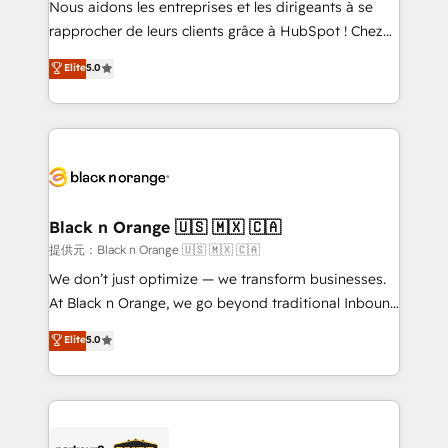
Nous aidons les entreprises et les dirigeants à se
business services. We prepare a customized
rapprocher de leurs clients grâce à HubSpot ! Chez
business case that demonstrates the value and
DIGITALISIM, nous avons l'intime conviction que la
Elite
5.0
impact of your digital transformation, including a
réussite des entreprises passe par l’innovation web,
detailed financial rationale with a focus on ROI and
le marketing digital, et la relation client ! C'est
TCO. As a trusted extension of your team, we
pourquoi, nos experts sont à la fois capables de
believe in the power of partnership. Together, we
gérer votre projet de création de site internet, votre
embark on a transformational journey that sets your
référencement, votre stratégie digitale et le pilotage
business up for long-term success. Unlock your
et l'intégration d'HubSpot ! Les grandes phases d'un
business. If not now, when?
projet HubSpot avec DIGITALISIM : 🧽 Nettoyage,
Black n Orange 🇺🇸 🇲🇽 🇨🇦
migration et intégration des bases de données. 🚀
提供元：Black n Orange 🇺🇸 🇲🇽 🇨🇦
Développement des interfaces avec vos logiciels
We don’t just optimize — we transform businesses.
métiers ⚙️ Configuration de la plateforme HubSpot
At Black n Orange, we go beyond traditional Inbound
📈 Configuration de rapports et tableaux de bord 🤝
Marketing with our exclusive methodologies:
Elite
5.0
Book Process & Guidelines utilisateurs 🎓
BOOMS and BOOST. Together, they form a powerful
Formations des utilisateurs
combination that has driven success for over 800
businesses worldwide. As Elite HubSpot Partners, we
specialize in crafting high-performance growth
strategies that integrate data-driven marketing,