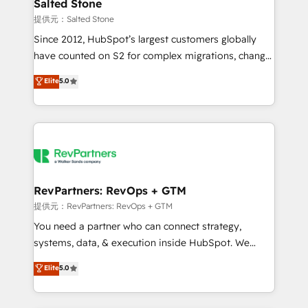
we turn complexity into clarity, human at global
Salted Stone
scale. 🏆 HubSpot’s CEO called us “the partner of the
提供元：Salted Stone
future.” Others agree it is proof of trust built through
Since 2012, HubSpot’s largest customers globally
measurable impact.
have counted on S2 for complex migrations, change
management, systems integration, and creative
Elite
5.0
solutions that deliver measurable impact and
transform brand experiences As one of the few full-
service creative agencies in the HubSpot
ecosystem, we blend strategy, technology, & award-
winning design to build scalable, globally
regionalized HubSpot websites, integrated
marketing campaigns, & RevOps frameworks that
RevPartners: RevOps + GTM
fuel long-term success We connect the entire
提供元：RevPartners: RevOps + GTM
customer lifecycle through seamless integrations,
You need a partner who can connect strategy,
ensure long-term adoption with change-
systems, data, & execution inside HubSpot. We
management programs, and align marketing, sales,
bridge the gap where most agencies fall short by
Elite
5.0
and service to drive sustainable growth With 6 key
combining GTM strategy with technical execution to
HubSpot accreditations and experience across
solve the right problem with the right solution. As the
hundreds of organizations in dozens of industries,