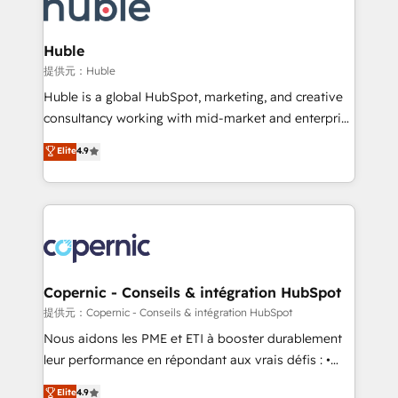
skills, processes, and internal team you need to
CRM Migrations using our in-house "HubScrub" Tool.
attract the right buyers, close deals faster, and grow
without outside dependencies. You’ll learn how to: •
Huble
Set up, audit, and organize your HubSpot portal •
提供元：Huble
Get your sales team fully using HubSpot • Track
Huble is a global HubSpot, marketing, and creative
pipeline and revenue across the entire buyer journey
consultancy working with mid-market and enterprise
• Build an in-house marketing team that drives
businesses. We go beyond implementation, shaping
Elite
4.9
growth • Create content and videos that attract
the strategy, processes, and teams that turn
buyers • Use AI to scale smarter Our coaching-led
HubSpot into a genuine growth engine. Named
approach works best for companies that are done
HubSpot's Global Partner of the Year in 2024,
with outsourcing and ready to build something that
consistently ranked among their top 5 partners
lasts. So if you're ready to become the most trusted
worldwide, and with over 15 years in the ecosystem,
voice in your market, let’s talk.
Huble has built a track record that speaks for itself.
One company, one operating model, delivering
Copernic - Conseils & intégration HubSpot
across offices and consulting teams in the UK, USA,
提供元：Copernic - Conseils & intégration HubSpot
Canada, Germany, France, Belgium, Singapore, and
Nous aidons les PME et ETI à booster durablement
South Africa. Certified compliant with ISO/IEC
leur performance en répondant aux vrais défis : •
27001:2022 and ISO 9001:2015 across all seven
Intégration de HubSpot avec d’autres outils (ERP,
Elite
4.9
international offices and 175+ employees.