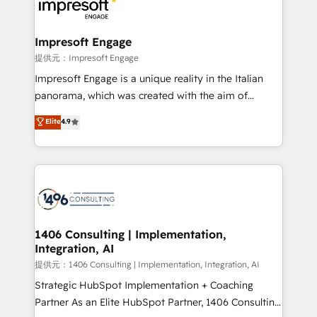
and—most importantly—simple. That’s why we lean
you grow faster, smarter, and with impact.
into bold ideas and shape them into thoughtful
products and strategies that actually make a
Impresoft Engage
difference.
提供元：Impresoft Engage
Impresoft Engage is a unique reality in the Italian
panorama, which was created with the aim of
putting Customer Experience at the center by
Elite
4.9
creating digital environments capable of integrating
people, processes and data. We offer the best
digital solutions on the market, ranging from CRM
processes and technologies to digital strategy, from
marketing automation to online and offline sales
processes through Customer Service Management,
allowing companies to optimize processes and meet
1406 Consulting | Implementation,
Integration, AI
the needs of the customer. We are part of Impresoft
Group, a group of specialized and complementary
提供元：1406 Consulting | Implementation, Integration, AI
companies that divide their offer into 4
Strategic HubSpot Implementation + Coaching
Competence Centers: Smart Manufacturing,
Partner As an Elite HubSpot Partner, 1406 Consulting
Customer First, Enabling Technologies & Security.