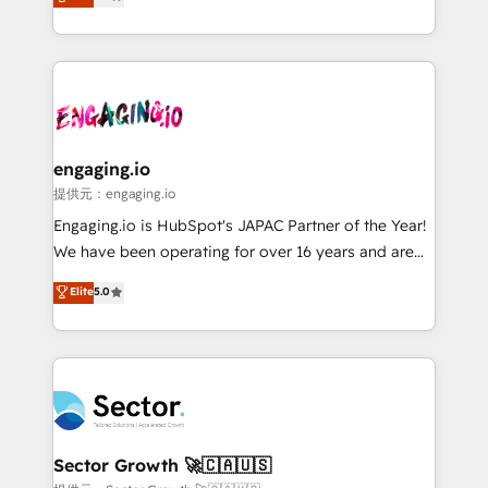
prospecting, follow-ups, service triage, and
Operations (RevOps) e Inteligência Artificial para
knowledge retrieval—built in HubSpot. ⚡ Fast-Track
estruturar processos integrar sistemas organizar
& Growth-Track Services Fast-Track: Rapid HubSpot
dados e automatizar operações. O objetivo é
onboarding in weeks Growth-Track: Unlock
transformar a HubSpot em um verdadeiro sistema
advanced optimization & adoption 📍 São Paulo, BR
operacional de receita conectando equipes
• Des Moines, IA • New York, NY
tecnologia e dados em uma operação integrada.
Também somos distribuidores oficiais da HubSpot
engaging.io
e de mais de 150 softwares globais permitindo
提供元：engaging.io
contratar e pagar a HubSpot em reais com nota
Engaging.io is HubSpot's JAPAC Partner of the Year!
fiscal no Brasil e gerar economia de até 50% na
We have been operating for over 16 years and are
contratação de softwares internacionais.
one of HubSpot's most experienced and technically
Elite
5.0
Oferecemos ainda agentes de IA especializados em
capable Agency Partners globally. We specialise in
HubSpot que automatizam tarefas executam rotinas
complex CRM migrations, implementations,
no CRM e mantêm os dados organizados, como um
integrations, custom CMS portal development,
especialista operando a plataforma 24/7. Hoje 300+
design & UX for mid to large to multi national
empresas em 13 países utilizam a Nexforce. Somos
businesses. Our teams are based in North America
a maior parceira da HubSpot na América Latina e
and APAC. We are HubSpot's top-ranked Advanced
líder no ranking global de sucesso do cliente da
Implementation Certified Partner and we contribute
Sector Growth 🚀🇨🇦🇺🇸
HubSpot.
to their advisory council. We strive to do 'good work