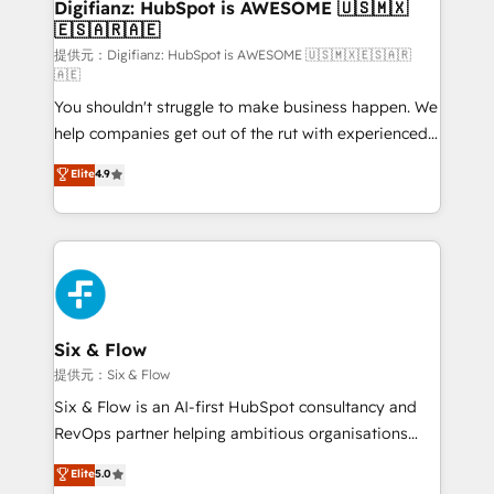
Transformation / Web Development • RevOps &
Digifianz: HubSpot is AWESOME 🇺🇸🇲🇽
🇪🇸🇦🇷🇦🇪
Sales Consulting • Marketing Automation What
makes us different? 🚀 Top 0.5% of global HubSpot
提供元：Digifianz: HubSpot is AWESOME 🇺🇸🇲🇽🇪🇸🇦🇷
🇦🇪
agencies ⚙️ The strongest technical ability and
You shouldn't struggle to make business happen. We
integration capabilities 💼 Consultative, long-term
help companies get out of the rut with experienced,
partners who will embed ourselves into your
process-oriented teams implementing HubSpot
business, processes and systems 🏢 We specialise in
Elite
4.9
Marketing, Sales, Service, CMS and Operations Hub,
working with mid-market and enterprise
so selling and actually engaging with your customers
organisations, global organisations and those with
feels easy and pain-free. We are a top ranked
complex use cases 🏆 CRM Implementation,
HubSpot Elite Partner, winner of Rookie of the Year
Platform Enablement, Custom Integration and
and Customer First Awards, 4.9/5 rating in HubSpot
Onboarding Accredited 🔐 ISO27001 & ISO9001
Reviews and 4.9/5 rating in Clutch Reviews. Digifianz
Certified
helps the following industries: logistics & 3PL, home
Six & Flow
improvement & construction, branding and
提供元：Six & Flow
commercialization, real estate, health, education,
Six & Flow is an AI-first HubSpot consultancy and
SaaS, Software Dev & IT and consulting, make the
RevOps partner helping ambitious organisations
most out of their HubSpot experience operating in
grow with clarity, confidence, and intelligence.
Elite
5.0
the United States, EU, UAE, Mexico and Latin
Operating across the UK, Netherlands, Ireland, and