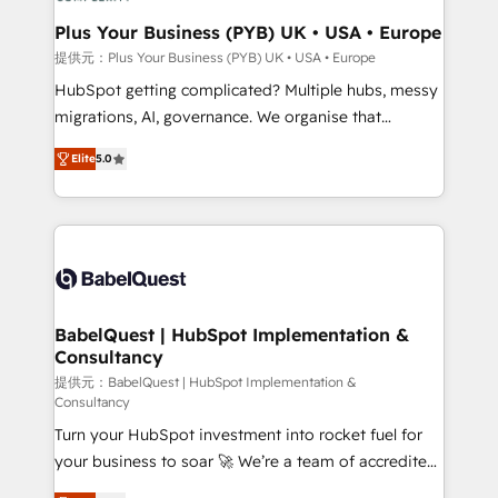
industrial sectors. Offices in Johannesburg, Cape
Town, Dubai & London. 500+ HubSpot CRM
Plus Your Business (PYB) UK • USA • Europe
implementations delivered. AI visibility coverage
提供元：Plus Your Business (PYB) UK • USA • Europe
across ChatGPT, Claude, Perplexity, Gemini and
HubSpot getting complicated? Multiple hubs, messy
Google AI Overviews. HubSpot Impact Award -
migrations, AI, governance. We organise that
Customer First HubSpot Impact Award - Integrations
complexity, so your team can put HubSpot to work...
Innovation HubSpot Impact Award - Platform
Elite
5.0
Welcome to our Profile! We help with: • CRM
Migration Excellence HubSpot Impact Award -
implementation, reports, workflows, and team
Platform Excellence 40+ full-time HubSpot
training • CRM migration from Salesforce, Pipedrive,
professionals. 100s of certifications and
Dynamics and others • Technical projects including
accreditations with HubSpot.
custom API integrations • AI governance for
HubSpot-centred operations A little about us: •
Boutique 'Elite' team of 12 • 150+ clients across Sales
BabelQuest | HubSpot Implementation &
Consultancy
Hub, Marketing Hub, Service Hub, Data Hub and
CMS • ISO/IEC 27001:2022, ISO 9001:2015, and ISO
提供元：BabelQuest | HubSpot Implementation &
Consultancy
42001:2023 certified - the AI management standard •
Turn your HubSpot investment into rocket fuel for
GuardHub: our AI governance framework, built on
your business to soar 🚀 We’re a team of accredited
ISO 42001 Ready for the next step? Click the 👈
HubSpot experts ready to help you. We can
'𝗖𝗼𝗻𝘁𝗮𝗰𝘁 𝗯𝘂𝘀𝗶𝗻𝗲𝘀𝘀' button to get in touch (𝘸𝘦'𝘳𝘦