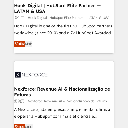
Agent Creation 🔄 Custom Integrations & Data
Hook Digital | HubSpot Elite Partner —
LATAM & USA
Migration Why 1406 We become part of your team.
Your team learns while we build. We fix what others
提供元：Hook Digital | HubSpot Elite Partner — LATAM & USA
broke. Built for mid-market reality—practical
Hook Digital is one of the first 50 HubSpot partners
solutions that work with your actual headcount and
worldwide (since 2010) and a 7x HubSpot Awarded
constraints. By the Numbers 🏆 Top 1% of all
Elite Partner. With 500+ projects across the U.S.,
Elite
4.9
HubSpot partners 🔄 Top 5% globally in client
Brazil, and LATAM, we combine global expertise with
retention 📅 8+ years of consistent results since 2017
regional experience. Today, we are Brazil’s largest
Who We Serve Revenue teams, marketing leaders,
HubSpot Elite Partner—trusted by companies across
and sales ops at mid-market companies ready to
the Americas to scale smarter. ⚙️ CRM
move beyond spreadsheets into unified systems
Implementation & Migration Onboarding across all
that drive real business results.
Hubs, plus migrations from Salesforce, Pipedrive, RD
Station, Freshdesk, Intercom, and more. Custom
Nexforce: Revenue AI & Nacionalização de
Faturas
objects, automations, and integrations built for
growth. 🚀 AI-Driven GTM Orchestration Unify
提供元：Nexforce: Revenue AI & Nacionalização de Faturas
HubSpot with LinkedIn, WhatsApp, email, paid
A Nexforce ajuda empresas a implementar otimizar
media, and AI voice to drive pipeline. 🤖 AI Custom
e operar a HubSpot com mais eficiência e
Agent Development Deploy AI agents for
previsibilidade de receita. Combinamos Revenue
Elite
5.0