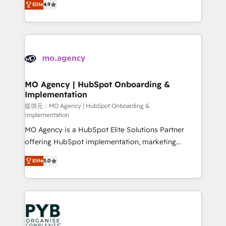
Elite
4.9
to your needs and sales objectives. With 125+
migrate, replatform, and scale smarter. We specialize
certifications, we are part of the most certified
in high-impact CRM and CMS migrations and
Canadian agencies, and we both hold Onboarding
onboarding from platforms like Salesforce, NetSuite,
Accreditations. Based in Canada (coast to coast), our
Zoho, Pardot, Marketo, Microsoft Dynamics, Wix,
services are offered in both English & French.
WordPress and legacy CRMs, turning fragmented
systems into unified, growth-ready HubSpot
architectures that accelerate revenue operations and
MO Agency | HubSpot Onboarding &
Implementation
performance. - Multi-object CRM migration, cleanup,
and implementation. - Pre-built and custom
提供元：MO Agency | HubSpot Onboarding &
Implementation
integrations across your full tech stack. - Custom
MO Agency is a HubSpot Elite Solutions Partner
object setup, CMS builds, and full-funnel automation.
offering HubSpot implementation, marketing
- Dashboards, lifecycle campaigns, and lead
automation, CRM and RevOps consulting, B2B SEO,
nurturing sequences. - Cross-hub setup across
Elite
5.0
paid media, content marketing, AEO and GEO (AI
Marketing, Sales, Operations, and Service Hubs. -
search optimisation), and HubSpot Content Hub and
Ongoing optimization, managed support, and
WordPress development. We work with enterprise
scalable retainers. Let’s make HubSpot your most
and growth-led companies across technology,
powerful growth engine. Built to convert, scale, and
professional services, financial services and
drive results.