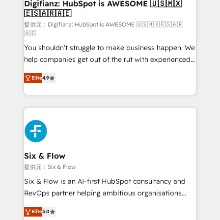
Transformation / Web Development • RevOps &
Digifianz: HubSpot is AWESOME 🇺🇸🇲🇽
🇪🇸🇦🇷🇦🇪
Sales Consulting • Marketing Automation What
makes us different? 🚀 Top 0.5% of global HubSpot
提供元：Digifianz: HubSpot is AWESOME 🇺🇸🇲🇽🇪🇸🇦🇷
🇦🇪
agencies ⚙️ The strongest technical ability and
You shouldn't struggle to make business happen. We
integration capabilities 💼 Consultative, long-term
help companies get out of the rut with experienced,
partners who will embed ourselves into your
process-oriented teams implementing HubSpot
business, processes and systems 🏢 We specialise in
Elite
4.9
Marketing, Sales, Service, CMS and Operations Hub,
working with mid-market and enterprise
so selling and actually engaging with your customers
organisations, global organisations and those with
feels easy and pain-free. We are a top ranked
complex use cases 🏆 CRM Implementation,
HubSpot Elite Partner, winner of Rookie of the Year
Platform Enablement, Custom Integration and
and Customer First Awards, 4.9/5 rating in HubSpot
Onboarding Accredited 🔐 ISO27001 & ISO9001
Reviews and 4.9/5 rating in Clutch Reviews. Digifianz
Certified
helps the following industries: logistics & 3PL, home
Six & Flow
improvement & construction, branding and
提供元：Six & Flow
commercialization, real estate, health, education,
Six & Flow is an AI-first HubSpot consultancy and
SaaS, Software Dev & IT and consulting, make the
RevOps partner helping ambitious organisations
most out of their HubSpot experience operating in
grow with clarity, confidence, and intelligence.
the United States, EU, UAE, Mexico and Latin
Elite
5.0
Operating across the UK, Netherlands, Ireland, and