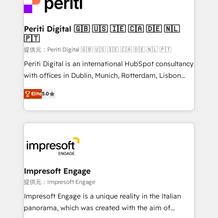
and—most importantly—simple. That’s why we lean
you grow faster, smarter, and with impact.
into bold ideas and shape them into thoughtful
products and strategies that actually make a
Periti Digital 🇬🇧 🇺🇸 🇮🇪 🇨🇦 🇩🇪 🇳🇱
🇵🇹
difference.
提供元：Periti Digital 🇬🇧 🇺🇸 🇮🇪 🇨🇦 🇩🇪 🇳🇱 🇵🇹
Periti Digital is an international HubSpot consultancy
with offices in Dublin, Munich, Rotterdam, Lisbon
and New York. 🔎 We are focused on enhancing
Elite
5.0
revenue-generation strategies for clients through
complete integration of core business processes
and systems (such as ERP and e-commerce
platforms) with HubSpot, driving efficiency and
results. 🎯 We present a solution-centric approach
and we're focused on HubSpot. We work with some
of HubSpot's most important customers to generate
Impresoft Engage
value from the platform in the long term. 🤖 We have
提供元：Impresoft Engage
worked 400+ HubSpot customers across industries
Impresoft Engage is a unique reality in the Italian
but specialise in the more complex projects where
panorama, which was created with the aim of
data migration, AI, and systems integrations