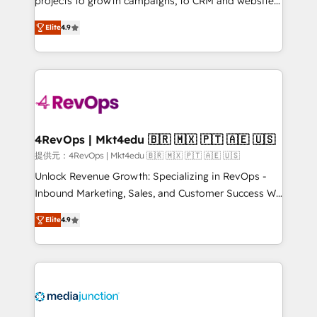
projects to growth campaigns, to CRM and websites.
HubSpot experts backed by over 10+ years of
Hire an agency that's experienced in every inch of
HubSpot experience ✔️Flexible pricing models —
Elite
4.9
HubSpot and willing to work hand-in-hand with your
Hourly-fee (assigned one Dedicated HubSpot
team to simplify the complex and build a better
Admin); Monthly-fee (HubSpot Admin + Project
experience for your team and customers.
Manager); and Fixed Project Cost (as per
requirement). ✔️Helped over 25,000+ customers so
far with our HubSpot solutions. ✔️Bespoke apps &
on-demand bundle services. Connect with us today!
4RevOps | Mkt4edu 🇧🇷 🇲🇽 🇵🇹 🇦🇪 🇺🇸
提供元：4RevOps | Mkt4edu 🇧🇷 🇲🇽 🇵🇹 🇦🇪 🇺🇸
Unlock Revenue Growth: Specializing in RevOps -
Inbound Marketing, Sales, and Customer Success We
specialize in driving revenue growth for companies
Elite
4.9
across industries through tailored marketing, sales,
and customer success strategies, utilizing RevOps
methodologies. As Latin America's largest HubSpot
partner and a global leader in education market, we
offer unparalleled insights. Operating in five
countries—Brazil, UAE (Abu Dhabi/Dubai/Sharjah),