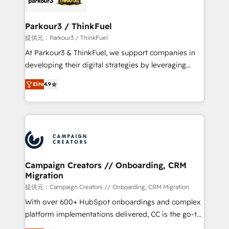
automation, and revenue intelligence to help
companies scale faster and smarter. 🔹 BOOMS:
Parkour3 / ThinkFuel
Demand generation for all your buyers With BOOMS,
提供元：Parkour3 / ThinkFuel
you invest in 100% of your buyers, accelerating your
At Parkour3 & ThinkFuel, we support companies in
growth and positioning yourself as an undisputed
developing their digital strategies by leveraging
leader. 🔹 BOOST: Optimize your digital
technologies and automating their marketing and
transformation process A methodology designed to
Elite
4.9
sales processes to generate growth. Our offer spans
implement HubSpot effectively and optimize your
from Strategy to Operations. We specialize in CRM
digital processes. 🔹 Trusted by Industry Leaders
onboarding and implementation, web design, sales
With an average rating of 4.9/5 and a proven track
& marketing automation, and digital marketing. With
record of business transformation, our growth-first
extensive experience working with tech companies
approach has helped brands dominate their
and manufacturers since 2002, we are committed to
markets.
empowering our clients and developing their
Campaign Creators // Onboarding, CRM
Migration
autonomy. Get to grips with HubSpot through
guided implementation and seamless integration of
提供元：Campaign Creators // Onboarding, CRM Migration
the CRM platform into your digital ecosystem. Would
With over 600+ HubSpot onboardings and complex
you like support in deploying your inbound
platform implementations delivered, CC is the go-to
marketing strategy? We'll provide support tailored
Elite Solutions Partner for businesses ready to