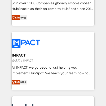
people, exciting ideas and can-do mentality, we
Join over 1,500 Companies globally who've chosen
ensure revenue growth on a daily basis. So tell us
HubSnacks as their on-ramp to HubSpot since 2014
your challenge; our passionate and growth driven
Simple pay-as-you-go plans that accelerate value...
Elite
4.9
team of 100+ experts is ready for you! Driving digital
1️⃣ Set Up | Onboarding New or Check-fixing existing
growth | www.brightdigital.com
HubSpot portals 2️⃣ Scale Up | 100% HubSpot Task
Execution... Global 24/7 ... All Experts 3️⃣ Integrate |
your entire Tech Stack with Custom Integrations
Slash months from your API Integration project... ⬅️
Click "Contact Business" ⬅️ to access 150+ Kickstart
Integration templates that put HubSpot in the center
IMPACT
of your tech stack, syncing... 🛍️ Shopify or
提供元：IMPACT
WooCommerce 💲 Stripe or Paypal 💰 Sage or
At IMPACT, we go beyond just helping you
Netsuite 🤖 Google or Microsoft ✍️ DocuSign or
implement HubSpot. We teach your team how to
PandaDoc 🌐 Avalara or Quaderno HubSnacks holds
master it. As the creators of the Endless Customers
the rare Advanced "Custom Integrations"
Elite
5.0
System™ (the next evolution of They Ask, You
Accreditation, securely sync data across... 🔄 any
Answer), we’re the only HubSpot partner built
apps, in any direction. Stuck on your old CRM..?
entirely around coaching and training. That means
Migrate | seamlessly off your old CRM onto a clean
we don’t do the work for you; we help you build the
new HubSpot portal with Advanced Website and