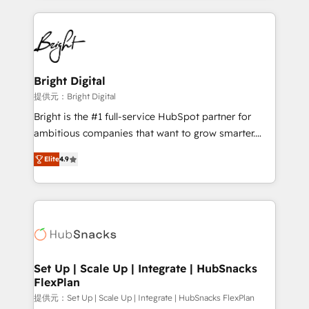
Growth-Driven Design Agency of the Year 🏆2015
automation, integration, and AI innovation to deliver
Became the 5th Agency to reach Diamond 🏆2014
lasting impact. We specialize in: • Turnkey and end-
HubSpot COS Performance Award 🏆2014 HubSpot
to-end HubSpot implementations • Onboarding for
COS Design Award 🏆2013 HubSpot Marketplace
Sales, Service, Marketing & Content Hubs • AI voice
Provider of the Year 🏆2011 Became a HubSpot
and chat agents, predictive automation, and smart
Bright Digital
Partner 📆Founded in 1997
workflows • Salesforce + HubSpot integration •
提供元：Bright Digital
RevOps and AI-driven sales enablement • Website
Bright is the #1 full-service HubSpot partner for
design and CMS development • ERP integration: SAP,
ambitious companies that want to grow smarter.
NetSuite, Microsoft Dynamics, … • Data cleansing
From HubSpot onboarding, to training, from
and CRM migration from any platform •
Elite
4.9
developing a new website to lead generation and
Client/member portals built on HubSpot • Custom
digital marketing; we do it all (and with great
and complex integrations: SAM.gov, GovWin,
results)! In short, our services include: - HubSpot
QuickBooks, PandaDoc, ClickUp, Shopify, Mapsly,
consultancy: onboarding, training, data migration -
WooCommerce, BuilderTrend, and more Experience
HubSpot development: websites, custom modules,
the difference — reach out to see how AI + HubSpot
integrations - Marketing & sales solutions: digital
can transform your business.
marketing, advertising, campaigns, content and
Set Up | Scale Up | Integrate | HubSnacks
FlexPlan
design We connect people, data and technology to
improve customer experiences. With our bright
提供元：Set Up | Scale Up | Integrate | HubSnacks FlexPlan