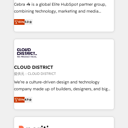
boost with a new HubSpot site Recognized leaders:
Cebra 🦓 is a global Elite HubSpot partner group,
🏆 HubSpot Platform Migration Impact Award 🏆
combining technology, marketing and media
Clutch HubSpot Global Leader 🏆 Finalist: HubSpot
expertise across Latin America and Southern
Inbound Campaign of the Year 🏆 Gold AVA Digital
Elite
5.0
Europe, with teams across 7 countries. Born in Chile,
Award for Best Website 🌟 Accreditations: CRM
we combine local insight with international reach to
Implementation, HubSpot Content Experience, CRM
help businesses grow through technology, creativity,
Data Migration & Custom Integration
AI and strategy. For over 12 years, we’ve delivered
500+ HubSpot implementations, building end-to-
end solutions that integrate CRM, AI automation,
inbound and loop marketing, content, and digital
CLOUD DISTRICT
creativity. Our multicultural team works in Spanish,
提供元：CLOUD DISTRICT
Portuguese, and English to design scalable strategies
We’re a culture-driven design and technology
that drive measurable growth. 🌎 Highlights: • 10+
company made up of builders, designers, and big
years as a HubSpot partner. • 2023 Impact Awards:
thinkers. We blend strategy, design, and
Platform Migration Excellence. • Top 3 Partner of the
Elite
4.9
development—always fueled by curiosity—to turn
Year LATAM 2022, 2023, 2024, 2025. • Partner of the
ideas, opportunities, and challenges into meaningful
Year 2024. • Organizer of Aliados.ai (AI, marketing &
experiences. To us, technology is more than just
tech global congress). 👉 Ready to scale your
code; it’s about creating things that are useful, cool,
business with HubSpot? Let Cebra’s experts help