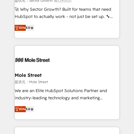
提供元：Sector Growth 🚀🇨🇦🇺🇸
with good people' and have worked with incredible
🚀 Why Sector Growth? Built for teams that need
brands. You can see some of them on our website,
HubSpot to actually work - not just be set up. 🔧
along with plenty of case studies.
HubSpot Experts: Onboarding, migrations,
Elite
5.0
automation, and training built for adoption. ⚡ Highly
Technical Execution: ERP, EMR and Custom
Integrations; complex builds delivered in weeks, not
months. 🤖 AI Consulting & Agents: AI-powered
workflows; automation agents; process optimization
inside HubSpot. 🏆 Industry Experience: 🏥
Healthcare: HIPAA implementations; secure data
Mole Street
workflows 💼 Financial Services: compliant
提供元：Mole Street
workflows; audit-ready reporting ⚖️ Legal: client
We are an Elite HubSpot Solutions Partner and
intake; pipeline and document workflows 🛒 E-
industry-leading technology and marketing
Commerce: Shopify, WooCommerce; lifecycle and
consultancy. Our focus is on enterprise and mid-
revenue automation 🏢 Real Estate: deal pipelines;
Elite
5.0
market B2B companies globally that want a strategic
portfolio and lifecycle management 🏭
approach to execute their goals through creative
Manufacturing: ERP integrations; operational
applications of our solutions; Technical HubSpot
alignment 🛡️ Compliance & Data Considerations:
Consulting, Content Marketing, Growth-Driven