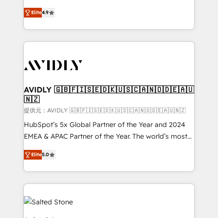
Strategy: Activate Breeze Agents, configure HubSpot
North America. Avec plus de 115 experts en
AI, & maximize AEO with tailored AI services. 🧩
Elite
4.9
marketing automation, Growth, Revops, CRM et
Integrations: Extend HubSpot with custom
webdesign. Markentive is both a consulting firm, a
integrations, hosting, & maintenance.
digital agency and an integrator. With over 115
experts in marketing automation, growth, revops,
CRM and webdesign (We focus on EMEA - USA
customers).
AVIDLY 🇬🇧🇫🇮🇸🇪🇩🇰🇺🇸🇨🇦🇳🇴🇩🇪🇦🇺
🇳🇿
提供元：AVIDLY 🇬🇧🇫🇮🇸🇪🇩🇰🇺🇸🇨🇦🇳🇴🇩🇪🇦🇺🇳🇿
HubSpot’s 5x Global Partner of the Year and 2024
EMEA & APAC Partner of the Year. The world’s most
experienced and fully accredited HubSpot Solutions
Elite
5.0
Partner. 🚀 With 2,750+ HubSpot projects delivered
and 370+ specialists across EMEA, APAC and NAM,
we de-risk complex CRM programmes and
accelerate ROI across every HubSpot Hub. 🧭 From
multi-region migrations to AI-powered automation,