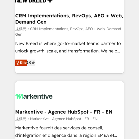
定の代行ではなく、設計の責任」を引き受け、部門横断
technical development team. - 19 HubSpot-certified
の統合・浸透・変革管理を実行します。 ▸ CMS戦略設
trainers to drive platform adoption. 📈 Revenue
CRM Implementations, RevOps, AEO + Web,
計・構築：リード獲得・CVR・SEOを前提にした情報設
Demand Gen
Generation - Full-funnel marketing and high-
計・導線設計・テンプレート設計をContent Hubで一体
performance advertising via Point Success Media. -
提供元：CRM Implementations, RevOps, AEO + Web, Demand
Gen
提供。 ▸ 既存CRM・MAからの移行支援：Salesforce・
Expert deployment of Breeze AI and custom agents
Marketo・Pardot等からの移行、カスタム設計、履歴
New Breed is where go-to-market teams partner to
to automate growth. 🏆 Elite Excellence - 8 platform
データ移行と活用設計まで。 ▸ AEO対応：ChatGPT・
unlock growth, scale, and transformation. We help
accreditations and deep HIPAA-compliance
Perplexity等のAI検索からの流入・引用を前提にコンテ
companies activate HubSpot’s AI-powered
expertise. - A team of 250+ experts dedicated to
Elite
5.0
ンツとサイト構造を最適化。 🏆 なぜ100incを選ぶの
customer platform and operationalize HubSpot’s
your resilient growth.
か？ ✓ HubSpot Eliteパートナー認定 ✓ HubSpotアワ
Loop Marketing framework through expert-led
ード受賞・HUGリーダー ✓ ISO27001:2022 /
services, smart agents, and purpose-built apps,
ISO9001:2015 取得 ✓ 400社以上の導入実績 ✓
tailored to your business. Together, we unlock
HubSpot大百科 出版 CRM・AI活用に関するご相談、現
results, fast. ⚙️CRM & RevOps: Align all Hubs to your
状整理の壁打ちなど、構想段階からお気軽にお問い合わ
buyer journey for clean data, scalability, & reporting.
せください。
🎯Demand Gen & ABM: Drive pipeline with inbound,
Markentive - Agence HubSpot - FR - EN
ABM, AEO, SEO, & paid media. 👩‍💻Web Design:
提供元：Markentive - Agence HubSpot - FR - EN
Build high-performing websites with UX, messaging,
Markentive fournit des services de conseil,
& conversion strategy that drive results. 🤖AI
d'intégration et d'agence dans la région EMEA et