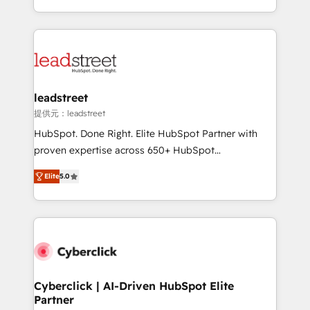
America. From casual user to super fan: make
Canada, we’ve delivered thousands of successful
HubSpot an experience you LOVE!
HubSpot projects for mid-market and enterprise
clients worldwide, with over 10 years experience. We
combine HubSpot, data, and AI to design connected
go-to-market systems that align people, process,
and technology for predictable, scalable revenue
leadstreet
growth. Our expertise spans RevOps, CRM and data
提供元：leadstreet
architecture, AI enablement, and strategic marketing,
HubSpot. Done Right. Elite HubSpot Partner with
delivered through our proprietary FLAIR framework
proven expertise across 650+ HubSpot
for responsible AI adoption. As a HubSpot Elite
implementations. With 12+ years of HubSpot
Partner and ISO 27001:2022 certified consultancy,
Elite
5.0
experience, we help you use the HubSpot platform
we blend strategy, creativity, and technology to help
to its fullest capacity, improve your current HubSpot
organisations scale smarter and grow stronger.
website, or build your new one.
Cyberclick | AI-Driven HubSpot Elite
Partner