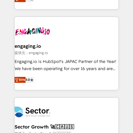
prospecting, follow-ups, service triage, and
Operations (RevOps) e Inteligência Artificial para
knowledge retrieval—built in HubSpot. ⚡ Fast-Track
estruturar processos integrar sistemas organizar
& Growth-Track Services Fast-Track: Rapid HubSpot
dados e automatizar operações. O objetivo é
onboarding in weeks Growth-Track: Unlock
transformar a HubSpot em um verdadeiro sistema
advanced optimization & adoption 📍 São Paulo, BR
operacional de receita conectando equipes
• Des Moines, IA • New York, NY
tecnologia e dados em uma operação integrada.
Também somos distribuidores oficiais da HubSpot
engaging.io
e de mais de 150 softwares globais permitindo
提供元：engaging.io
contratar e pagar a HubSpot em reais com nota
Engaging.io is HubSpot's JAPAC Partner of the Year!
fiscal no Brasil e gerar economia de até 50% na
We have been operating for over 16 years and are
contratação de softwares internacionais.
one of HubSpot's most experienced and technically
Oferecemos ainda agentes de IA especializados em
Elite
5.0
capable Agency Partners globally. We specialise in
HubSpot que automatizam tarefas executam rotinas
complex CRM migrations, implementations,
no CRM e mantêm os dados organizados, como um
integrations, custom CMS portal development,
especialista operando a plataforma 24/7. Hoje 300+
design & UX for mid to large to multi national
empresas em 13 países utilizam a Nexforce. Somos
businesses. Our teams are based in North America
a maior parceira da HubSpot na América Latina e
and APAC. We are HubSpot's top-ranked Advanced
líder no ranking global de sucesso do cliente da
Implementation Certified Partner and we contribute
Sector Growth 🚀🇨🇦🇺🇸
HubSpot.
to their advisory council. We strive to do 'good work