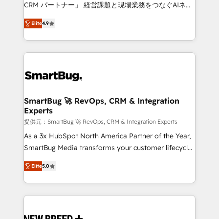
Move from any legacy CRM. Zero downtime, full data
CRM パートナー」 経営課題と現場業務をつなぐAIネイ
integrity. ➤ Implementation: Configure HubSpot to
ティブ・エージェンシーとして、HubSpot Eliteの実装
run your revenue process. Sales, marketing, and
Elite
4.9
力で顧客フロント業務を再設計します。 💡 100inc は何
service wired together. ➤ AI and Integrations: Layer
をする会社か？ HubSpotを共通基盤に、AIエージェン
Breeze AI, custom agents, and APIs to remove
トを組み込んだ顧客フロント業務（マーケティング・営
manual work. ➤ Ongoing Management: Monthly
業・CS）を組織全体で設計・実装する日本のAIネイテ
tune-ups, feature rollouts, adoption coaching. Buying
ィブ・エージェンシーです。事業部・グループ会社・部
HubSpot, switching to it, or reviving a stale portal?
門が分立する組織で、データと業務プロセスのサイロ化
We are built for the work.
を、CRMを軸とした全社共通基盤に再構築します。意
SmartBug 🚀 RevOps, CRM & Integration
Experts
思決定者・PMO・現場担当者に並走します。 1️⃣
HubSpot導入・活用支援 顧客データの一元化から、
提供元：SmartBug 🚀 RevOps, CRM & Integration Experts
GTMの見える化・自動化まで。全Hub統合運用、デー
As a 3x HubSpot North America Partner of the Year,
タ品質設計、グループ横断のCRM統合に対応します。
SmartBug Media transforms your customer lifecycle
2️⃣ AIエージェント組織構築 営業・マーケティング業務
into a revenue engine. Our unified ecosystem
Elite
5.0
の一部をAIが自律実行する組織への移行を設計・実装。
includes specialized divisions Globalia (AI &
Breeze・Claude等をHubSpotと連携させ、役割定義・
Software) and Point Success Media (Paid Media),
運用ルール・成果指標まで含めて設計します。 3️⃣ 全社
making this the official home for all three brands. 🔄
DX × AI推進のPMO伴走支援 複数部門をまたぐDX×AI変
Implementation & Integration - Seamless migrations
革を、構想から実装・定着までPMOとして主導。「設
and system integrations powered by Globalia’s