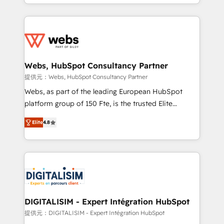
solve all your HubSpot challenges and improve user
sales, and service hubs • Built-in flexibility for
adoption, sales process and marketing results.
startups to global brands
Services 📚 Onboarding your team to HubSpot for
the first time 🔧 Designing and optimising your
HubSpot set-up for better results 🌐 Website design
and build using HubSpot 🔌 Integrating HubSpot
Webs, HubSpot Consultancy Partner
with other systems 🎓 Training your teams to be
提供元：Webs, HubSpot Consultancy Partner
HubSpot pros 📊 Lead generation services using
Webs, as part of the leading European HubSpot
HubSpot Why us? - SIX HubSpot Accreditations -
platform group of 150 Fte, is the trusted Elite
awarded by HubSpot after a rigorous process for
HubSpot CRM Partner offering you a roadmap on
CRM, Solutions Architecture, Onboarding , Data
Elite
4.8
maximizing EBITDA and achieving Commercial
Migration, Custom Integration & Platform
Excellence. With our targeted processes, we
Enablement -Onboarded over 500 businesses to
strengthen your digital transformation and minimize
HubSpot -Top 1% of partners worldwide -In-house
costs. As HubSpot's Advanced Accredited CRM
team of 25+ experts Contact us today to help you
Implementation partner, we provide expertise to
get more from your investment in HubSpot.
drive your business forward. Since 2015 we are fully
www.bbdboom.com
dedicated to HubSpot and with an experienced
DIGITALISIM - Expert Intégration HubSpot
team (50+), we work with reputable companies in
提供元：DIGITALISIM - Expert Intégration HubSpot
B2B sectors such as manufacturing, SaaS and