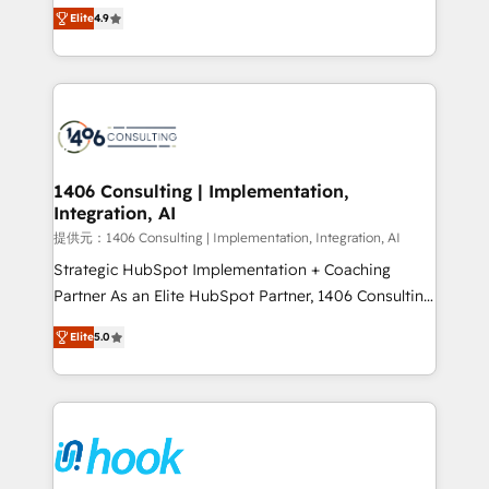
putting Customer Experience at the center by
represent key aspects of the project's success.
Elite
4.9
creating digital environments capable of integrating
people, processes and data. We offer the best
digital solutions on the market, ranging from CRM
processes and technologies to digital strategy, from
marketing automation to online and offline sales
processes through Customer Service Management,
allowing companies to optimize processes and meet
1406 Consulting | Implementation,
Integration, AI
the needs of the customer. We are part of Impresoft
Group, a group of specialized and complementary
提供元：1406 Consulting | Implementation, Integration, AI
companies that divide their offer into 4
Strategic HubSpot Implementation + Coaching
Competence Centers: Smart Manufacturing,
Partner As an Elite HubSpot Partner, 1406 Consulting
Customer First, Enabling Technologies & Security.
helps mid-market revenue teams transform how
Elite
5.0
The synergies generated by these integrations,
they sell, market, and serve. We don't just build your
together with the combination of talents, skills,
HubSpot—we teach your team to own it, then stay
solutions and services, have allowed the group to
to help you keep winning. What We Do ⚙️ CRM
build an unrivaled offering portfolio on the market
Implementations across Marketing, Sales, Service,
to accompany companies on their digital
Data & Content 📈 Sales & Marketing Alignment +
transformation journey.
Revenue Team Enablement 🤖 Breeze AI & Custom