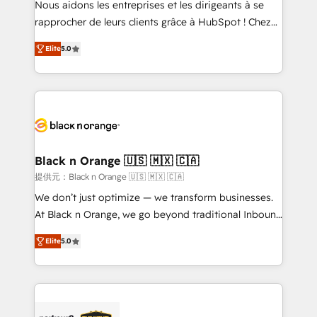
Nous aidons les entreprises et les dirigeants à se
business services. We prepare a customized
rapprocher de leurs clients grâce à HubSpot ! Chez
business case that demonstrates the value and
DIGITALISIM, nous avons l'intime conviction que la
impact of your digital transformation, including a
Elite
5.0
réussite des entreprises passe par l’innovation web,
detailed financial rationale with a focus on ROI and
le marketing digital, et la relation client ! C'est
TCO. As a trusted extension of your team, we
pourquoi, nos experts sont à la fois capables de
believe in the power of partnership. Together, we
gérer votre projet de création de site internet, votre
embark on a transformational journey that sets your
référencement, votre stratégie digitale et le pilotage
business up for long-term success. Unlock your
et l'intégration d'HubSpot ! Les grandes phases d'un
business. If not now, when?
projet HubSpot avec DIGITALISIM : 🧽 Nettoyage,
Black n Orange 🇺🇸 🇲🇽 🇨🇦
migration et intégration des bases de données. 🚀
提供元：Black n Orange 🇺🇸 🇲🇽 🇨🇦
Développement des interfaces avec vos logiciels
We don’t just optimize — we transform businesses.
métiers ⚙️ Configuration de la plateforme HubSpot
At Black n Orange, we go beyond traditional Inbound
📈 Configuration de rapports et tableaux de bord 🤝
Marketing with our exclusive methodologies:
Book Process & Guidelines utilisateurs 🎓
Elite
5.0
BOOMS and BOOST. Together, they form a powerful
Formations des utilisateurs
combination that has driven success for over 800
businesses worldwide. As Elite HubSpot Partners, we
specialize in crafting high-performance growth
strategies that integrate data-driven marketing,