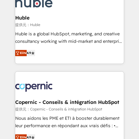
skills, processes, and internal team you need to
CRM Migrations using our in-house "HubScrub" Tool.
attract the right buyers, close deals faster, and grow
without outside dependencies. You’ll learn how to: •
Huble
Set up, audit, and organize your HubSpot portal •
提供元：Huble
Get your sales team fully using HubSpot • Track
Huble is a global HubSpot, marketing, and creative
pipeline and revenue across the entire buyer journey
consultancy working with mid-market and enterprise
• Build an in-house marketing team that drives
businesses. We go beyond implementation, shaping
growth • Create content and videos that attract
Elite
4.9
the strategy, processes, and teams that turn
buyers • Use AI to scale smarter Our coaching-led
HubSpot into a genuine growth engine. Named
approach works best for companies that are done
HubSpot's Global Partner of the Year in 2024,
with outsourcing and ready to build something that
consistently ranked among their top 5 partners
lasts. So if you're ready to become the most trusted
worldwide, and with over 15 years in the ecosystem,
voice in your market, let’s talk.
Huble has built a track record that speaks for itself.
One company, one operating model, delivering
Copernic - Conseils & intégration HubSpot
across offices and consulting teams in the UK, USA,
提供元：Copernic - Conseils & intégration HubSpot
Canada, Germany, France, Belgium, Singapore, and
Nous aidons les PME et ETI à booster durablement
South Africa. Certified compliant with ISO/IEC
leur performance en répondant aux vrais défis : •
27001:2022 and ISO 9001:2015 across all seven
Intégration de HubSpot avec d’autres outils (ERP,
international offices and 175+ employees.
Elite
4.9