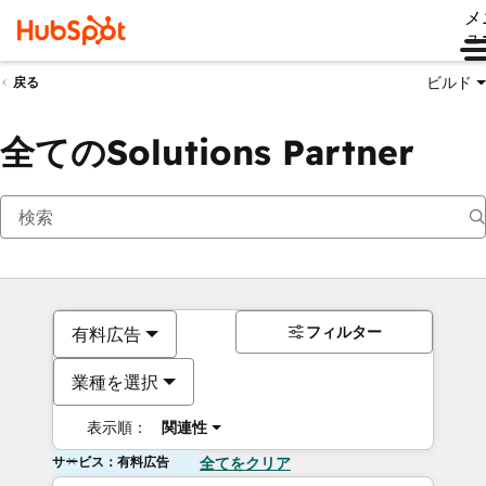
メ
ュ
ビルド
戻る
全てのSolutions Partner
フィルター
有料広告
業種を選択
表示順：
関連性
サービス：有料広告
全てをクリア