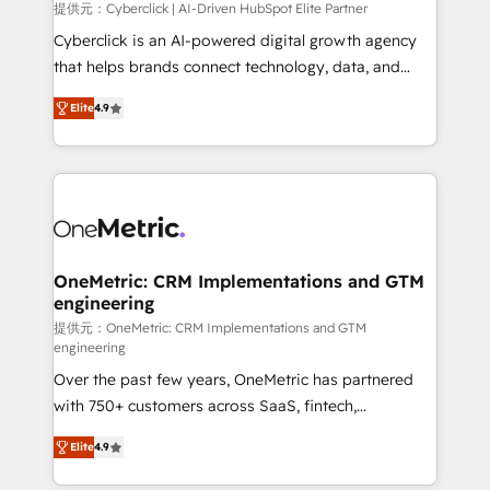
提供元：Cyberclick | AI-Driven HubSpot Elite Partner
Cyberclick is an AI-powered digital growth agency
that helps brands connect technology, data, and
creativity to achieve measurable results. Founded in
Elite
4.9
Barcelona and operating across Spain, LATAM, and
the UK, we support global companies in building
smarter marketing, sales, and customer success
strategies. As the only HubSpot Elite Partner in
Iberia (Spain & Portugal), we combine human insight
with intelligent automation to drive sustainable
growth. Our multidisciplinary team designs solutions
OneMetric: CRM Implementations and GTM
engineering
that simplify complexity, boost performance, and
turn innovation into real impact. 🌍 Highlights •
提供元：OneMetric: CRM Implementations and GTM
engineering
HubSpot Partner since 2012 • 2022 EMEA Impact
Over the past few years, OneMetric has partnered
Award: Best Integration • 150+ successful HubSpot
with 750+ customers across SaaS, fintech,
projects • Clients in 30+ industries • Proprietary
healthcare, real estate, and other industries. With
technology for integrations • Multilingual team:
Elite
4.9
150+ HubSpot-certified experts, we deliver scalable
English, Spanish, Portuguese & Italian 👉 Grow
solutions to complex GTM and RevOps challenges.
smarter with AI and HubSpot.