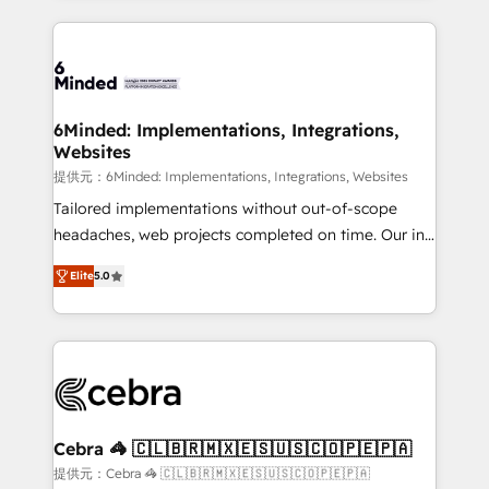
Our Expertise 🔹 Onboarding & Implementation:
Accredited HubSpot Partner, ensuring smooth setup
tailored to your GTM motion. 🔹 Migrations: Move
from other CRMs to HubSpot without data loss or
downtime. 🔹 RevOps Strategy: Align teams,
6Minded: Implementations, Integrations,
Websites
processes, and data to drive revenue efficiency. 🔹
Integrations: Connect HubSpot with your tech stack
提供元：6Minded: Implementations, Integrations, Websites
for better adoption. 🔹 Custom Solutions: Build
Tailored implementations without out-of-scope
tailored apps, workflows, and configurations. We are
headaches, web projects completed on time. Our in-
SOC 2 Type II and ISO 27001 certified, reinforcing
house team of certified CRM architects, experts,
Elite
5.0
our commitment to data security and compliance. At
developers, designers, and marketers handles all
OneMetric, we help revenue teams focus on the
aspects of your HubSpot. ✨ 400+ global clients ✨
OneMetric that matters most: revenue.
100+ seamless migrations from 15+ different CRMs
✨ 100,000+ hours in HubSpot projects, 75+ full Hub
implementations, and 5,000+ pages ✨ CS: Clients
generating 7-digit MRR from inbound campaigns ✨
CS: 245% organic growth & +751% new visitors for a
Cebra 🦓 🇨🇱🇧🇷🇲🇽🇪🇸🇺🇸🇨🇴🇵🇪🇵🇦
full-funnel HubSpot project ✨ CS: 415% conversion
提供元：Cebra 🦓 🇨🇱🇧🇷🇲🇽🇪🇸🇺🇸🇨🇴🇵🇪🇵🇦