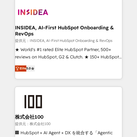
INSIDEA, AI-First HubSpot Onboarding &
RevOps
提供元：INSIDEA, AI-First HubSpot Onboarding & RevOps
★ World's #1 rated Elite HubSpot Partner, 500+
reviews on HubSpot, G2 & Clutch. ★ 150+ HubSpot
Certified Experts & Trainers across the team ★
Elite
5.0
1,500+ implementations across five continents ★ AI-
First, RevOps-led, Onboarding obsessed ★
Company of the Year 2024/25 INSIDEA helps
growing companies turn HubSpot into a revenue
engine. We onboard your team, migrate your data,
and build AI-powered workflows that drive adoption
from week one, in your time zone. What we do ➤
株式会社100
Onboarding: Live in weeks, with workflows built
提供元：株式会社100
around your business, not a template. ➤ Migration:
🏢 HubSpot × AI Agent × DX を統合する「Agentic