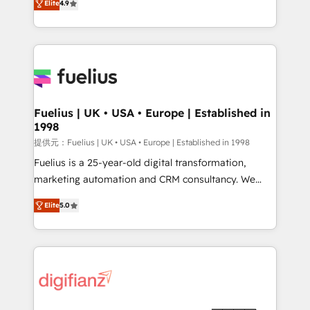
Elite
4.9
implement the platform into complex business
𝘴𝘶𝘱𝘦𝘳 𝘳𝘦𝘴𝘱𝘰𝘯𝘴𝘪𝘷𝘦)
environments, optimise what you've got and make
sure you can actually use it, build your website in
HubSpot or create an inbound marketing strategy
for you and execute it on HubSpot. We are on the
G-Cloud 14 CCS (Crown Commercial Service)
framework, meaning we've been accredited by
Fuelius | UK • USA • Europe | Established in
1998
HubSpot and vetted by the CCS, which means we
can support public sector companies as well the
提供元：Fuelius | UK • USA • Europe | Established in 1998
other ones listed in our profile. Our services: -
Fuelius is a 25-year-old digital transformation,
HubSpot implementation - HubSpot CMS website
marketing automation and CRM consultancy. We
build We can do lots of things. But everything we do
enable mid-market and enterprise clients to
Elite
5.0
is there for you to: - Grow revenue, and run your
maximise their return from digital and fuel their
business more efficiently - Build stronger
growth. We modernise platforms, streamline
relationships with customers - Make better
operations that are causing inefficiencies, improve
decisions with data - Find a new voice and reach
customer experiences, integrate systems, and
more people - Get the most out of your HubSpot
supercharge revenue operations Key services: • CRM
investment
Implementation • Systems Integration • Digital