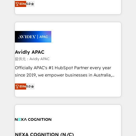
integrate HubSpot with complex solutions like SAP,
Elite
5.0
generating aspect of your business. We’re proud
MicroSoft, custom solutions,... Our company also has
HubSpot Elite Solutions Partners and devout CRM
strong experience with HubSpot CRM extension,
nerds who can harness HubSpot’s custom digital
mobile apps for Field Service Management and
tools to improve each touchpoint of your customer
Retail execution, CPQ, customer portals and
experience. Working hand-in-hand with your team,
HubSpot CMS developments. And we're champions
we’ll assemble a RevOps machine that drives more
when it comes to complex data migrations.
traffic, generates better leads and crushes your
Avidly APAC
revenue goals. We've worked with thousands of
提供元：Avidly APAC
HubSpot customers and we'd love to work with you
Officially APAC's #1 HubSpot Partner every year
too! Clients come to us for: Advanced CRM solutions
since 2019, we empower businesses in Australia,
System Integrations both Custom and Native to
New Zealand, and globally to realise their full
HubSpot Data System Migrations between systems
Elite
5.0
potential through enterprise HubSpot CRM
to HubSpot New lead generation strategies Time-
implementation. And we deliver best practice across
saving automations Fresh growth campaigns Robust
the whole HubSpot platform, covering marketing,
help desk Unified revenue operations Dynamic
sales, service, CMS and integrations. We work with
website development Award-winning creative
all businesses, from start-up to Enterprise, and have
design We live and breathe HubSpot and are ready
delivered the largest HubSpot implementations in
to take on real challenges!
the world. Our human approach to digital
NEXA COGNITION (N/C)