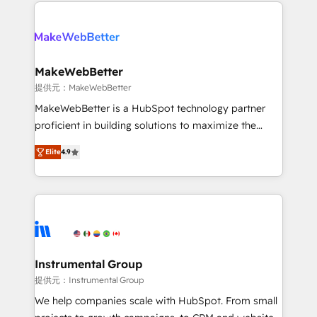
only firm in the world to hold Elite Partner
there’s a good chance one of our globally integrated
Accreditations with both HubSpot and Clay, our
teams has worked with clients just like you Let’s
clients gain a unique advantage in CRM architecture,
explore whether S2 is the partner you’ve been
pipeline generation, data intelligence, and go-to-
looking for...and get your next big initiative moving!
market execution. Why B2B Businesses Choose RP: -
MakeWebBetter
Secure: Soc2 compliant 🛡️ - Pricing: Implementations
提供元：MakeWebBetter
starting at $1,5k 💵 - Speed: Launch in 14 days ⚡ -
MakeWebBetter is a HubSpot technology partner
Global: 75+ RPers across five continents 🌐 - Scale:
proficient in building solutions to maximize the
Largest organically grown & fastest tiering Elite
operational efficiency of HubSpot. The fastest-
HubSpot Partner 🪴 - Sales Hub: More
Elite
4.9
growing tech-enabler & facilitator, MakeWebBetter,
implementations than any other Partner 💻 -
hands you the blend of HubSpot expertise &
Migrations: We convert Salesforce addicts to
eminent solutions & integrations. Trust us to
HubSpot evangelists 🧡 Don't hire a marketing
streamline your HubSpot experience. 🚀HubSpot
agency for an Ops problem. Don't hire a technical
Elite Partners with 10+ years of HubSpot experience
agency for a growth problem. Hire a partner built to
🤝HubSpot Premier Integration partner 🤝Google
solve both.
Premier Partner 2023 🌟5 HubSpot Accreditations 🌟
Instrumental Group
Won HubSpot Theme Challenge 2021 🌟INBOUND’19
提供元：Instrumental Group
HubSpot Rising Star Why us? Harnessing the full
We help companies scale with HubSpot. From small
potential of the powerful HubSpot CRM. ✔️A team of