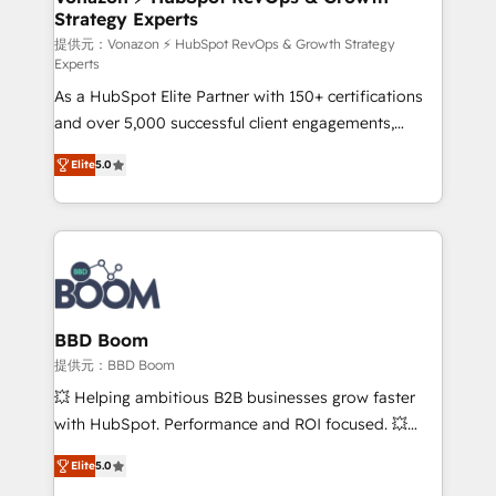
Strategy Experts
pour aligner les équipes marketing, commerciales et
support client (data migration, synchronisation API,
提供元：Vonazon ⚡ HubSpot RevOps & Growth Strategy
Experts
audit et maintenance) ➤ La création de sites internet
As a HubSpot Elite Partner with 150+ certifications
de conversion qui transforment les visiteurs en
and over 5,000 successful client engagements,
opportunités d'affaires ➤ La mise en place de
Vonazon turns marketing complexity into
stratégies d'acquisition marketing (SEO, SEA,
Elite
5.0
measurable, scalable growth. From onboarding to
inbound, automatisation marketing, ABM, IA,
enterprise-grade campaigns, our in-house team
emailing) Informations clés : - 10 ans d'expérience -
builds scalable strategies that drive long-term
100+ intégrations CRM HubSpot réussies - 40
revenue. ⚙️ HubSpot Integration & Optimization •
experts conseil - 150 certifications HubSpot
Seamless CRM, CMS, and automation setup •
cumulées
Complex platform migrations and data cleanups •
Custom APIs and third-party integrations 📈 End-to-
BBD Boom
End Revenue Acceleration • Lifecycle marketing and
提供元：BBD Boom
pipeline growth programs • Sales enablement tools
💥 Helping ambitious B2B businesses grow faster
and CRM optimization • Retention strategies with
with HubSpot. Performance and ROI focused. 💥
customer journey mapping 🏅 Elite-Level HubSpot
BBD Boom is the HubSpot partner that can help you
Execution • 750+ onboardings and 2,000+
Elite
5.0
to HubSpot Better. We work with your teams to
implementations • Deep expertise across marketing,