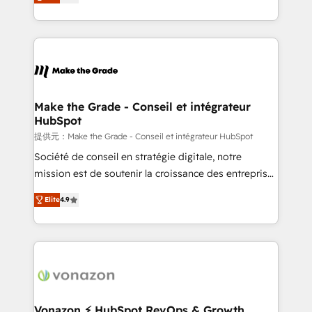
téléphonie, etc.) • Alignement des équipes grâce à un
outil et des données partagées • Amélioration de la
collecte et de l’analyse des données pour des
décisions éclairées • Optimisation de l’efficacité et
de la productivité des équipes Notre équipe de 30
consultants certifiés HubSpot aborde chaque projet
avec un engagement total, alignant processus
Make the Grade - Conseil et intégrateur
HubSpot
métiers et technologie, et guidant vos équipes à
travers le changement, tout en centrant vos objectifs
提供元：Make the Grade - Conseil et intégrateur HubSpot
d’entreprise. Grâce à une méthodologie éprouvée
Société de conseil en stratégie digitale, notre
auprès de plus de 400 clients, nous comprenons
mission est de soutenir la croissance des entreprises
rapidement vos enjeux et intégrons parfaitement
B2B à travers l’acquisition de nouveaux clients,
Elite
4.9
HubSpot dans votre organisation. Pour toute
l'intégration CRM et le développement des revenus
question technique ou besoin de structuration de
auprès de vos comptes existants. En France et à
votre projet HubSpot, contactez notre équipe pour
l'international, nous travaillons avec des ETI
un échange dédié.
ambitieuses, des grands groupes voulant aller au-
delà d’une simple transformation digitale et des
startups florissantes. Nos 3 grandes expertises sont :
➤ L’intégration de CRM et de méthodologie RevOps
Vonazon ⚡ HubSpot RevOps & Growth