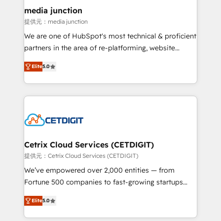
Mexico, USA, and Portugal—we've executed over a
media junction
hundred successful operations. Our approach,
提供元：media junction
rooted in RevOps principles, integrates analysis,
We are one of HubSpot's most technical & proficient
training, planning, and qualification. Leveraging
partners in the area of re-platforming, website
technology, data analytics, CRM optimization, and
design & development. We specialize in multi-hub
inbound marketing tactics, we focus on
Elite
5.0
implementations for mid-market & enterprise
understanding, nurturing, and converting leads.
companies. We are woman-owned, powered by
Partner with us to unlock your business's full
coffee, and we ❤️ dogs. We produce award-winning
potential and achieve sustained growth in today's
work for our clients. 🏆2023 Technical Expertise
competitive market.
Impact Award 🏆2022 Technical Expertise Impact
Award 🏆2022 Platform Migration Excellence Impact
Award 🏆2020 Elite Solutions Partner 🏆2019
Cetrix Cloud Services (CETDIGIT)
Integrations HubSpot Impact Award 🏆2019
提供元：Cetrix Cloud Services (CETDIGIT)
Marketing Enablement HubSpot Impact Award 🏆
We’ve empowered over 2,000 entities — from
2018 Website Design HubSpot Impact Award 🏆2017
Fortune 500 companies to fast-growing startups
Website Design HubSpot Impact Award 🏆2016
and nonprofits — to streamline operations, scale
Growth-Driven Design Agency of the Year 🏆2016
Elite
5.0
revenue, and unlock the full potential of HubSpot.
Sales Enablement HubSpot Impact Award 🏆2015
With deep technical and industry expertise, we fuse