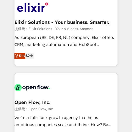
HIPAA-aware; CASL-compliant; GDPR-ready
Design, Migrations + Integrations. Mole Street’s
implementations where required 💡 Why 500+
mission is empowering others to realize their
Clients Choose Us: Elite Partner; technical, fast, and
greatness, which is achieved through creating
Elixir Solutions - Your business. Smarter.
built to scale.
absolute clarity, derived from a well-defined
提供元：Elixir Solutions - Your business. Smarter.
strategy, executed well, and reported on with clear
As European (BE, DE, FR, NL) company, Elixir offers
results. The culture is driven by core values; Joy, Grit,
CRM, marketing automation and HubSpot
Accountability, Curiosity, Authenticity, Growth
integration products and services to mid-market
Mindedness, and Clarity. We are driven to win for the
Elite
5.0
and enterprise customers. We ensure that your sales,
collective good of the company and its clientele, and
service and marketing department operates in the
dedicated to breaking the mold from the agency of
most effective way, while at the same time
the past into the consultancy of the future. Great
leveraging your commercial data for a fully
things are happening.
integrated buyers journey. Elixir is located in
Brussels, Munich "München", Cologne "Köln", Paris
and Amsterdam. Elixir is a first mover and leader
Open Flow, Inc.
when it comes to HubSpot sales and service
提供元：Open Flow, Inc.
implementations, highly renowned for our business
We’re a full-stack growth agency that helps
acumen, process (re-)design experience and a
ambitious companies scale and thrive. How? By
massive amount of success stories in this area. We
upgrading and streamlining every single revenue-