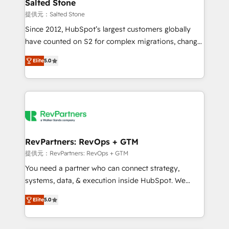
we turn complexity into clarity, human at global
Salted Stone
scale. 🏆 HubSpot’s CEO called us “the partner of the
提供元：Salted Stone
future.” Others agree it is proof of trust built through
Since 2012, HubSpot’s largest customers globally
measurable impact.
have counted on S2 for complex migrations, change
management, systems integration, and creative
Elite
5.0
solutions that deliver measurable impact and
transform brand experiences As one of the few full-
service creative agencies in the HubSpot
ecosystem, we blend strategy, technology, & award-
winning design to build scalable, globally
regionalized HubSpot websites, integrated
marketing campaigns, & RevOps frameworks that
RevPartners: RevOps + GTM
fuel long-term success We connect the entire
提供元：RevPartners: RevOps + GTM
customer lifecycle through seamless integrations,
You need a partner who can connect strategy,
ensure long-term adoption with change-
systems, data, & execution inside HubSpot. We
management programs, and align marketing, sales,
bridge the gap where most agencies fall short by
and service to drive sustainable growth With 6 key
Elite
5.0
combining GTM strategy with technical execution to
HubSpot accreditations and experience across
solve the right problem with the right solution. As the
hundreds of organizations in dozens of industries,