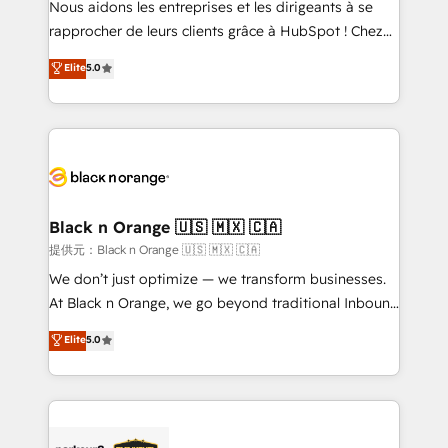
Nous aidons les entreprises et les dirigeants à se
business services. We prepare a customized
rapprocher de leurs clients grâce à HubSpot ! Chez
business case that demonstrates the value and
DIGITALISIM, nous avons l'intime conviction que la
Elite
5.0
impact of your digital transformation, including a
réussite des entreprises passe par l’innovation web,
detailed financial rationale with a focus on ROI and
le marketing digital, et la relation client ! C'est
TCO. As a trusted extension of your team, we
pourquoi, nos experts sont à la fois capables de
believe in the power of partnership. Together, we
gérer votre projet de création de site internet, votre
embark on a transformational journey that sets your
référencement, votre stratégie digitale et le pilotage
business up for long-term success. Unlock your
et l'intégration d'HubSpot ! Les grandes phases d'un
business. If not now, when?
projet HubSpot avec DIGITALISIM : 🧽 Nettoyage,
Black n Orange 🇺🇸 🇲🇽 🇨🇦
migration et intégration des bases de données. 🚀
提供元：Black n Orange 🇺🇸 🇲🇽 🇨🇦
Développement des interfaces avec vos logiciels
We don’t just optimize — we transform businesses.
métiers ⚙️ Configuration de la plateforme HubSpot
At Black n Orange, we go beyond traditional Inbound
📈 Configuration de rapports et tableaux de bord 🤝
Marketing with our exclusive methodologies:
Elite
5.0
Book Process & Guidelines utilisateurs 🎓
BOOMS and BOOST. Together, they form a powerful
Formations des utilisateurs
combination that has driven success for over 800
businesses worldwide. As Elite HubSpot Partners, we
specialize in crafting high-performance growth
strategies that integrate data-driven marketing,