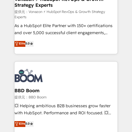
Strategy Experts
pour aligner les équipes marketing, commerciales et
support client (data migration, synchronisation API,
提供元：Vonazon ⚡ HubSpot RevOps & Growth Strategy
Experts
audit et maintenance) ➤ La création de sites internet
As a HubSpot Elite Partner with 150+ certifications
de conversion qui transforment les visiteurs en
and over 5,000 successful client engagements,
opportunités d'affaires ➤ La mise en place de
Vonazon turns marketing complexity into
stratégies d'acquisition marketing (SEO, SEA,
Elite
5.0
measurable, scalable growth. From onboarding to
inbound, automatisation marketing, ABM, IA,
enterprise-grade campaigns, our in-house team
emailing) Informations clés : - 10 ans d'expérience -
builds scalable strategies that drive long-term
100+ intégrations CRM HubSpot réussies - 40
revenue. ⚙️ HubSpot Integration & Optimization •
experts conseil - 150 certifications HubSpot
Seamless CRM, CMS, and automation setup •
cumulées
Complex platform migrations and data cleanups •
Custom APIs and third-party integrations 📈 End-to-
BBD Boom
End Revenue Acceleration • Lifecycle marketing and
提供元：BBD Boom
pipeline growth programs • Sales enablement tools
💥 Helping ambitious B2B businesses grow faster
and CRM optimization • Retention strategies with
with HubSpot. Performance and ROI focused. 💥
customer journey mapping 🏅 Elite-Level HubSpot
BBD Boom is the HubSpot partner that can help you
Elite
5.0
Execution • 750+ onboardings and 2,000+
to HubSpot Better. We work with your teams to
implementations • Deep expertise across marketing,