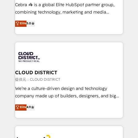
boost with a new HubSpot site Recognized leaders:
Cebra 🦓 is a global Elite HubSpot partner group,
🏆 HubSpot Platform Migration Impact Award 🏆
combining technology, marketing and media
Clutch HubSpot Global Leader 🏆 Finalist: HubSpot
expertise across Latin America and Southern
Elite
5.0
Inbound Campaign of the Year 🏆 Gold AVA Digital
Europe, with teams across 7 countries. Born in Chile,
Award for Best Website 🌟 Accreditations: CRM
we combine local insight with international reach to
Implementation, HubSpot Content Experience, CRM
help businesses grow through technology, creativity,
Data Migration & Custom Integration
AI and strategy. For over 12 years, we’ve delivered
500+ HubSpot implementations, building end-to-
end solutions that integrate CRM, AI automation,
inbound and loop marketing, content, and digital
CLOUD DISTRICT
creativity. Our multicultural team works in Spanish,
提供元：CLOUD DISTRICT
Portuguese, and English to design scalable strategies
We’re a culture-driven design and technology
that drive measurable growth. 🌎 Highlights: • 10+
company made up of builders, designers, and big
years as a HubSpot partner. • 2023 Impact Awards:
thinkers. We blend strategy, design, and
Elite
4.9
Platform Migration Excellence. • Top 3 Partner of the
development—always fueled by curiosity—to turn
Year LATAM 2022, 2023, 2024, 2025. • Partner of the
ideas, opportunities, and challenges into meaningful
Year 2024. • Organizer of Aliados.ai (AI, marketing &
experiences. To us, technology is more than just
tech global congress). 👉 Ready to scale your
code; it’s about creating things that are useful, cool,
business with HubSpot? Let Cebra’s experts help