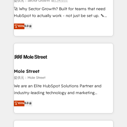
提供元：Sector Growth 🚀🇨🇦🇺🇸
with good people' and have worked with incredible
🚀 Why Sector Growth? Built for teams that need
brands. You can see some of them on our website,
HubSpot to actually work - not just be set up. 🔧
along with plenty of case studies.
HubSpot Experts: Onboarding, migrations,
Elite
5.0
automation, and training built for adoption. ⚡ Highly
Technical Execution: ERP, EMR and Custom
Integrations; complex builds delivered in weeks, not
months. 🤖 AI Consulting & Agents: AI-powered
workflows; automation agents; process optimization
inside HubSpot. 🏆 Industry Experience: 🏥
Healthcare: HIPAA implementations; secure data
Mole Street
workflows 💼 Financial Services: compliant
提供元：Mole Street
workflows; audit-ready reporting ⚖️ Legal: client
We are an Elite HubSpot Solutions Partner and
intake; pipeline and document workflows 🛒 E-
industry-leading technology and marketing
Commerce: Shopify, WooCommerce; lifecycle and
consultancy. Our focus is on enterprise and mid-
Elite
5.0
revenue automation 🏢 Real Estate: deal pipelines;
market B2B companies globally that want a strategic
portfolio and lifecycle management 🏭
approach to execute their goals through creative
Manufacturing: ERP integrations; operational
applications of our solutions; Technical HubSpot
alignment 🛡️ Compliance & Data Considerations:
Consulting, Content Marketing, Growth-Driven