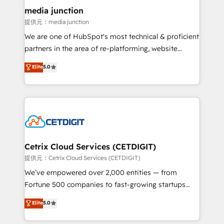
Mexico, USA, and Portugal—we've executed over a
media junction
hundred successful operations. Our approach,
提供元：media junction
rooted in RevOps principles, integrates analysis,
We are one of HubSpot's most technical & proficient
training, planning, and qualification. Leveraging
partners in the area of re-platforming, website
technology, data analytics, CRM optimization, and
design & development. We specialize in multi-hub
Elite
5.0
inbound marketing tactics, we focus on
implementations for mid-market & enterprise
understanding, nurturing, and converting leads.
companies. We are woman-owned, powered by
Partner with us to unlock your business's full
coffee, and we ❤️ dogs. We produce award-winning
potential and achieve sustained growth in today's
work for our clients. 🏆2023 Technical Expertise
competitive market.
Impact Award 🏆2022 Technical Expertise Impact
Award 🏆2022 Platform Migration Excellence Impact
Award 🏆2020 Elite Solutions Partner 🏆2019
Cetrix Cloud Services (CETDIGIT)
Integrations HubSpot Impact Award 🏆2019
提供元：Cetrix Cloud Services (CETDIGIT)
Marketing Enablement HubSpot Impact Award 🏆
We’ve empowered over 2,000 entities — from
2018 Website Design HubSpot Impact Award 🏆2017
Fortune 500 companies to fast-growing startups
Website Design HubSpot Impact Award 🏆2016
and nonprofits — to streamline operations, scale
Elite
5.0
Growth-Driven Design Agency of the Year 🏆2016
revenue, and unlock the full potential of HubSpot.
Sales Enablement HubSpot Impact Award 🏆2015
With deep technical and industry expertise, we fuse