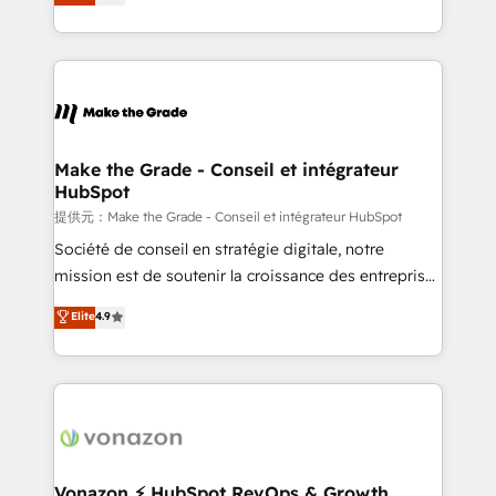
téléphonie, etc.) • Alignement des équipes grâce à un
outil et des données partagées • Amélioration de la
collecte et de l’analyse des données pour des
décisions éclairées • Optimisation de l’efficacité et
de la productivité des équipes Notre équipe de 30
consultants certifiés HubSpot aborde chaque projet
avec un engagement total, alignant processus
Make the Grade - Conseil et intégrateur
HubSpot
métiers et technologie, et guidant vos équipes à
travers le changement, tout en centrant vos objectifs
提供元：Make the Grade - Conseil et intégrateur HubSpot
d’entreprise. Grâce à une méthodologie éprouvée
Société de conseil en stratégie digitale, notre
auprès de plus de 400 clients, nous comprenons
mission est de soutenir la croissance des entreprises
rapidement vos enjeux et intégrons parfaitement
B2B à travers l’acquisition de nouveaux clients,
Elite
4.9
HubSpot dans votre organisation. Pour toute
l'intégration CRM et le développement des revenus
question technique ou besoin de structuration de
auprès de vos comptes existants. En France et à
votre projet HubSpot, contactez notre équipe pour
l'international, nous travaillons avec des ETI
un échange dédié.
ambitieuses, des grands groupes voulant aller au-
delà d’une simple transformation digitale et des
startups florissantes. Nos 3 grandes expertises sont :
➤ L’intégration de CRM et de méthodologie RevOps
Vonazon ⚡ HubSpot RevOps & Growth