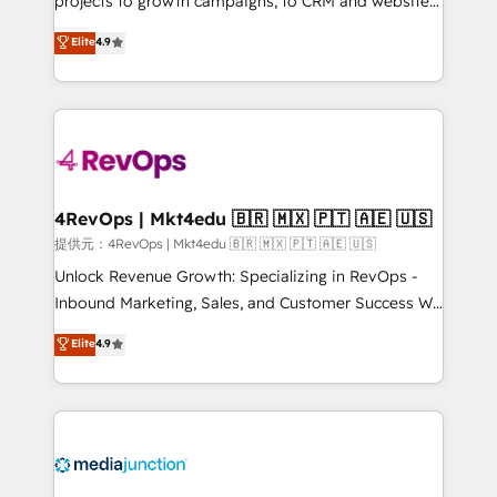
projects to growth campaigns, to CRM and websites.
HubSpot experts backed by over 10+ years of
Hire an agency that's experienced in every inch of
Elite
4.9
HubSpot experience ✔️Flexible pricing models —
HubSpot and willing to work hand-in-hand with your
Hourly-fee (assigned one Dedicated HubSpot
team to simplify the complex and build a better
Admin); Monthly-fee (HubSpot Admin + Project
experience for your team and customers.
Manager); and Fixed Project Cost (as per
requirement). ✔️Helped over 25,000+ customers so
far with our HubSpot solutions. ✔️Bespoke apps &
on-demand bundle services. Connect with us today!
4RevOps | Mkt4edu 🇧🇷 🇲🇽 🇵🇹 🇦🇪 🇺🇸
提供元：4RevOps | Mkt4edu 🇧🇷 🇲🇽 🇵🇹 🇦🇪 🇺🇸
Unlock Revenue Growth: Specializing in RevOps -
Inbound Marketing, Sales, and Customer Success We
specialize in driving revenue growth for companies
Elite
4.9
across industries through tailored marketing, sales,
and customer success strategies, utilizing RevOps
methodologies. As Latin America's largest HubSpot
partner and a global leader in education market, we
offer unparalleled insights. Operating in five
countries—Brazil, UAE (Abu Dhabi/Dubai/Sharjah),