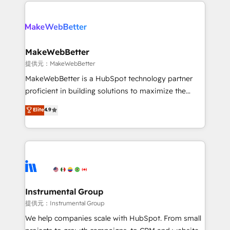
only firm in the world to hold Elite Partner
there’s a good chance one of our globally integrated
Accreditations with both HubSpot and Clay, our
teams has worked with clients just like you Let’s
clients gain a unique advantage in CRM architecture,
explore whether S2 is the partner you’ve been
pipeline generation, data intelligence, and go-to-
looking for...and get your next big initiative moving!
market execution. Why B2B Businesses Choose RP: -
MakeWebBetter
Secure: Soc2 compliant 🛡️ - Pricing: Implementations
提供元：MakeWebBetter
starting at $1,5k 💵 - Speed: Launch in 14 days ⚡ -
MakeWebBetter is a HubSpot technology partner
Global: 75+ RPers across five continents 🌐 - Scale:
proficient in building solutions to maximize the
Largest organically grown & fastest tiering Elite
operational efficiency of HubSpot. The fastest-
Elite
4.9
HubSpot Partner 🪴 - Sales Hub: More
growing tech-enabler & facilitator, MakeWebBetter,
implementations than any other Partner 💻 -
hands you the blend of HubSpot expertise &
Migrations: We convert Salesforce addicts to
eminent solutions & integrations. Trust us to
HubSpot evangelists 🧡 Don't hire a marketing
streamline your HubSpot experience. 🚀HubSpot
agency for an Ops problem. Don't hire a technical
Elite Partners with 10+ years of HubSpot experience
agency for a growth problem. Hire a partner built to
🤝HubSpot Premier Integration partner 🤝Google
solve both.
Premier Partner 2023 🌟5 HubSpot Accreditations 🌟
Instrumental Group
Won HubSpot Theme Challenge 2021 🌟INBOUND’19
提供元：Instrumental Group
HubSpot Rising Star Why us? Harnessing the full
We help companies scale with HubSpot. From small
potential of the powerful HubSpot CRM. ✔️A team of