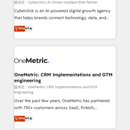
提供元：Cyberclick | AI-Driven HubSpot Elite Partner
Cyberclick is an AI-powered digital growth agency
that helps brands connect technology, data, and
creativity to achieve measurable results. Founded in
Elite
4.9
Barcelona and operating across Spain, LATAM, and
the UK, we support global companies in building
smarter marketing, sales, and customer success
strategies. As the only HubSpot Elite Partner in
Iberia (Spain & Portugal), we combine human insight
with intelligent automation to drive sustainable
growth. Our multidisciplinary team designs solutions
OneMetric: CRM Implementations and GTM
engineering
that simplify complexity, boost performance, and
turn innovation into real impact. 🌍 Highlights •
提供元：OneMetric: CRM Implementations and GTM
engineering
HubSpot Partner since 2012 • 2022 EMEA Impact
Over the past few years, OneMetric has partnered
Award: Best Integration • 150+ successful HubSpot
with 750+ customers across SaaS, fintech,
projects • Clients in 30+ industries • Proprietary
healthcare, real estate, and other industries. With
technology for integrations • Multilingual team:
Elite
4.9
150+ HubSpot-certified experts, we deliver scalable
English, Spanish, Portuguese & Italian 👉 Grow
solutions to complex GTM and RevOps challenges.
smarter with AI and HubSpot.