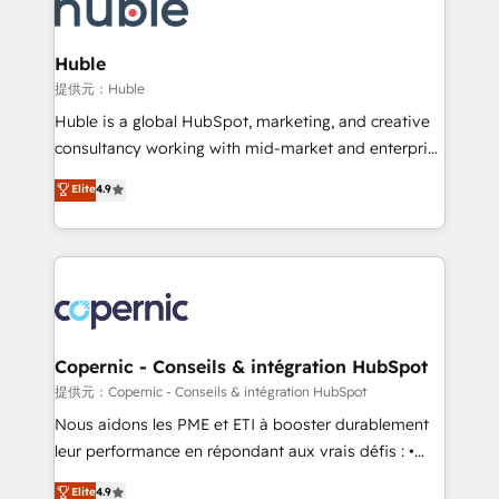
skills, processes, and internal team you need to
CRM Migrations using our in-house "HubScrub" Tool.
attract the right buyers, close deals faster, and grow
without outside dependencies. You’ll learn how to: •
Huble
Set up, audit, and organize your HubSpot portal •
提供元：Huble
Get your sales team fully using HubSpot • Track
Huble is a global HubSpot, marketing, and creative
pipeline and revenue across the entire buyer journey
consultancy working with mid-market and enterprise
• Build an in-house marketing team that drives
businesses. We go beyond implementation, shaping
Elite
4.9
growth • Create content and videos that attract
the strategy, processes, and teams that turn
buyers • Use AI to scale smarter Our coaching-led
HubSpot into a genuine growth engine. Named
approach works best for companies that are done
HubSpot's Global Partner of the Year in 2024,
with outsourcing and ready to build something that
consistently ranked among their top 5 partners
lasts. So if you're ready to become the most trusted
worldwide, and with over 15 years in the ecosystem,
voice in your market, let’s talk.
Huble has built a track record that speaks for itself.
One company, one operating model, delivering
Copernic - Conseils & intégration HubSpot
across offices and consulting teams in the UK, USA,
提供元：Copernic - Conseils & intégration HubSpot
Canada, Germany, France, Belgium, Singapore, and
Nous aidons les PME et ETI à booster durablement
South Africa. Certified compliant with ISO/IEC
leur performance en répondant aux vrais défis : •
27001:2022 and ISO 9001:2015 across all seven
Intégration de HubSpot avec d’autres outils (ERP,
Elite
4.9
international offices and 175+ employees.