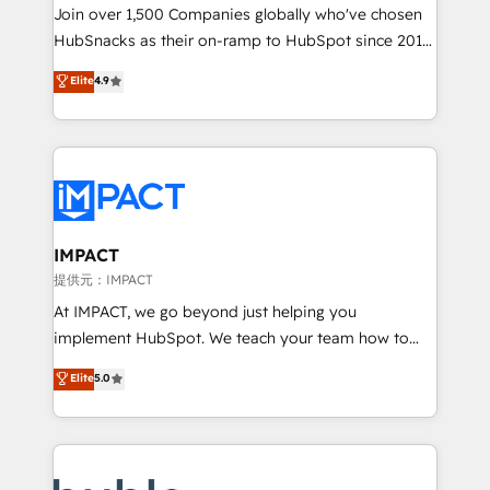
people, exciting ideas and can-do mentality, we
Join over 1,500 Companies globally who've chosen
ensure revenue growth on a daily basis. So tell us
HubSnacks as their on-ramp to HubSpot since 2014
your challenge; our passionate and growth driven
Simple pay-as-you-go plans that accelerate value...
Elite
4.9
team of 100+ experts is ready for you! Driving digital
1️⃣ Set Up | Onboarding New or Check-fixing existing
growth | www.brightdigital.com
HubSpot portals 2️⃣ Scale Up | 100% HubSpot Task
Execution... Global 24/7 ... All Experts 3️⃣ Integrate |
your entire Tech Stack with Custom Integrations
Slash months from your API Integration project... ⬅️
Click "Contact Business" ⬅️ to access 150+ Kickstart
Integration templates that put HubSpot in the center
IMPACT
of your tech stack, syncing... 🛍️ Shopify or
提供元：IMPACT
WooCommerce 💲 Stripe or Paypal 💰 Sage or
At IMPACT, we go beyond just helping you
Netsuite 🤖 Google or Microsoft ✍️ DocuSign or
implement HubSpot. We teach your team how to
PandaDoc 🌐 Avalara or Quaderno HubSnacks holds
master it. As the creators of the Endless Customers
Elite
5.0
the rare Advanced "Custom Integrations"
System™ (the next evolution of They Ask, You
Accreditation, securely sync data across... 🔄 any
Answer), we’re the only HubSpot partner built
apps, in any direction. Stuck on your old CRM..?
entirely around coaching and training. That means
Migrate | seamlessly off your old CRM onto a clean
we don’t do the work for you; we help you build the
new HubSpot portal with Advanced Website and