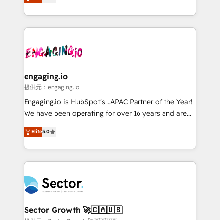
prospecting, follow-ups, service triage, and
Operations (RevOps) e Inteligência Artificial para
knowledge retrieval—built in HubSpot. ⚡ Fast-Track
estruturar processos integrar sistemas organizar
& Growth-Track Services Fast-Track: Rapid HubSpot
dados e automatizar operações. O objetivo é
onboarding in weeks Growth-Track: Unlock
transformar a HubSpot em um verdadeiro sistema
advanced optimization & adoption 📍 São Paulo, BR
operacional de receita conectando equipes
• Des Moines, IA • New York, NY
tecnologia e dados em uma operação integrada.
Também somos distribuidores oficiais da HubSpot
engaging.io
e de mais de 150 softwares globais permitindo
提供元：engaging.io
contratar e pagar a HubSpot em reais com nota
Engaging.io is HubSpot's JAPAC Partner of the Year!
fiscal no Brasil e gerar economia de até 50% na
We have been operating for over 16 years and are
contratação de softwares internacionais.
one of HubSpot's most experienced and technically
Elite
5.0
Oferecemos ainda agentes de IA especializados em
capable Agency Partners globally. We specialise in
HubSpot que automatizam tarefas executam rotinas
complex CRM migrations, implementations,
no CRM e mantêm os dados organizados, como um
integrations, custom CMS portal development,
especialista operando a plataforma 24/7. Hoje 300+
design & UX for mid to large to multi national
empresas em 13 países utilizam a Nexforce. Somos
businesses. Our teams are based in North America
a maior parceira da HubSpot na América Latina e
and APAC. We are HubSpot's top-ranked Advanced
líder no ranking global de sucesso do cliente da
Implementation Certified Partner and we contribute
Sector Growth 🚀🇨🇦🇺🇸
HubSpot.
to their advisory council. We strive to do 'good work