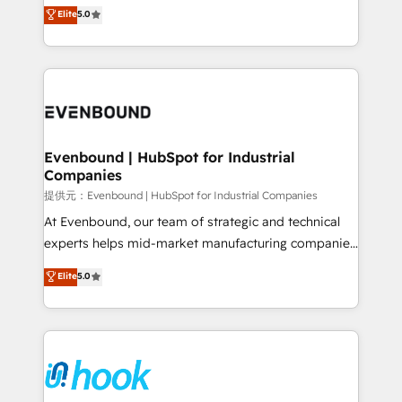
helps mid-market revenue teams transform how
Elite
5.0
The synergies generated by these integrations,
they sell, market, and serve. We don't just build your
together with the combination of talents, skills,
HubSpot—we teach your team to own it, then stay
solutions and services, have allowed the group to
to help you keep winning. What We Do ⚙️ CRM
build an unrivaled offering portfolio on the market
Implementations across Marketing, Sales, Service,
to accompany companies on their digital
Data & Content 📈 Sales & Marketing Alignment +
transformation journey.
Revenue Team Enablement 🤖 Breeze AI & Custom
Agent Creation 🔄 Custom Integrations & Data
Evenbound | HubSpot for Industrial
Companies
Migration Why 1406 We become part of your team.
Your team learns while we build. We fix what others
提供元：Evenbound | HubSpot for Industrial Companies
broke. Built for mid-market reality—practical
At Evenbound, our team of strategic and technical
solutions that work with your actual headcount and
experts helps mid-market manufacturing companies
constraints. By the Numbers 🏆 Top 1% of all
achieve real growth. We specialize in delivering
Elite
5.0
HubSpot partners 🔄 Top 5% globally in client
tailored solutions that drive results by leveraging
retention 📅 8+ years of consistent results since 2017
HubSpot’s platform and data to fuel success.
Who We Serve Revenue teams, marketing leaders,
Technical Solutions: - HubSpot Technical Consulting -
and sales ops at mid-market companies ready to
HubSpot CRM Implementation - HubSpot
move beyond spreadsheets into unified systems
Onboarding - Data Migration & Integrations -
that drive real business results.
Technical Audit & Optimization Strategic Solutions: -