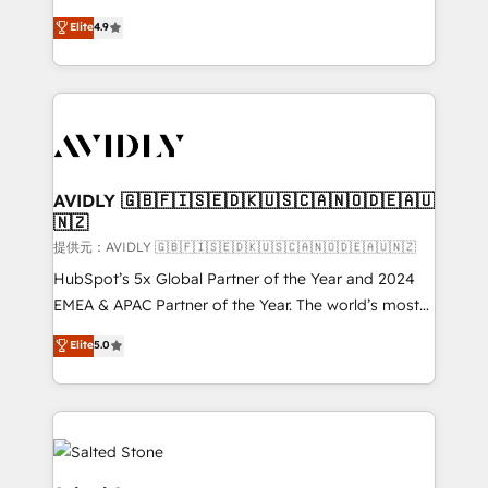
Strategy: Activate Breeze Agents, configure HubSpot
North America. Avec plus de 115 experts en
Elite
4.9
AI, & maximize AEO with tailored AI services. 🧩
marketing automation, Growth, Revops, CRM et
Integrations: Extend HubSpot with custom
webdesign. Markentive is both a consulting firm, a
integrations, hosting, & maintenance.
digital agency and an integrator. With over 115
experts in marketing automation, growth, revops,
CRM and webdesign (We focus on EMEA - USA
customers).
AVIDLY 🇬🇧🇫🇮🇸🇪🇩🇰🇺🇸🇨🇦🇳🇴🇩🇪🇦🇺
🇳🇿
提供元：AVIDLY 🇬🇧🇫🇮🇸🇪🇩🇰🇺🇸🇨🇦🇳🇴🇩🇪🇦🇺🇳🇿
HubSpot’s 5x Global Partner of the Year and 2024
EMEA & APAC Partner of the Year. The world’s most
experienced and fully accredited HubSpot Solutions
Elite
5.0
Partner. 🚀 With 2,750+ HubSpot projects delivered
and 370+ specialists across EMEA, APAC and NAM,
we de-risk complex CRM programmes and
accelerate ROI across every HubSpot Hub. 🧭 From
multi-region migrations to AI-powered automation,