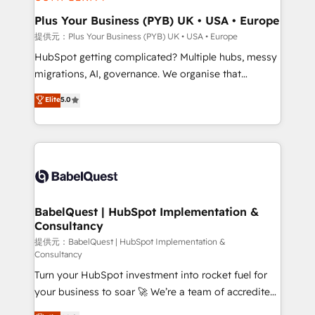
industrial sectors. Offices in Johannesburg, Cape
Town, Dubai & London. 500+ HubSpot CRM
Plus Your Business (PYB) UK • USA • Europe
implementations delivered. AI visibility coverage
提供元：Plus Your Business (PYB) UK • USA • Europe
across ChatGPT, Claude, Perplexity, Gemini and
HubSpot getting complicated? Multiple hubs, messy
Google AI Overviews. HubSpot Impact Award -
migrations, AI, governance. We organise that
Customer First HubSpot Impact Award - Integrations
complexity, so your team can put HubSpot to work...
Elite
5.0
Innovation HubSpot Impact Award - Platform
Welcome to our Profile! We help with: • CRM
Migration Excellence HubSpot Impact Award -
implementation, reports, workflows, and team
Platform Excellence 40+ full-time HubSpot
training • CRM migration from Salesforce, Pipedrive,
professionals. 100s of certifications and
Dynamics and others • Technical projects including
accreditations with HubSpot.
custom API integrations with ERP (and other
systems) • AI governance for HubSpot-centred
operations A little about us: • Boutique 'Elite' team of
BabelQuest | HubSpot Implementation &
Consultancy
12 • 150+ clients across Sales Hub, Marketing Hub,
Service Hub, Data Hub and CMS • ISO/IEC
提供元：BabelQuest | HubSpot Implementation &
Consultancy
27001:2022, ISO 9001:2015, and ISO 42001:2023
Turn your HubSpot investment into rocket fuel for
certified - the AI management standard • GuardHub:
your business to soar 🚀 We’re a team of accredited
our AI governance framework, built on ISO 42001
HubSpot experts ready to help you. We can
Ready for the next step? Click the 👈 '𝗖𝗼𝗻𝘁𝗮𝗰𝘁