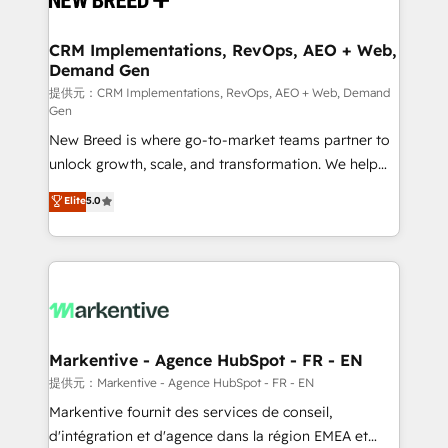
定の代行ではなく、設計の責任」を引き受け、部門横断
technical development team. - 19 HubSpot-certified
の統合・浸透・変革管理を実行します。 ▸ CMS戦略設
trainers to drive platform adoption. 📈 Revenue
CRM Implementations, RevOps, AEO + Web,
計・構築：リード獲得・CVR・SEOを前提にした情報設
Demand Gen
Generation - Full-funnel marketing and high-
計・導線設計・テンプレート設計をContent Hubで一体
performance advertising via Point Success Media. -
提供元：CRM Implementations, RevOps, AEO + Web, Demand
Gen
提供。 ▸ 既存CRM・MAからの移行支援：Salesforce・
Expert deployment of Breeze AI and custom agents
Marketo・Pardot等からの移行、カスタム設計、履歴
New Breed is where go-to-market teams partner to
to automate growth. 🏆 Elite Excellence - 8 platform
データ移行と活用設計まで。 ▸ AEO対応：ChatGPT・
unlock growth, scale, and transformation. We help
accreditations and deep HIPAA-compliance
Perplexity等のAI検索からの流入・引用を前提にコンテ
companies activate HubSpot’s AI-powered
expertise. - A team of 250+ experts dedicated to
Elite
5.0
ンツとサイト構造を最適化。 🏆 なぜ100incを選ぶの
customer platform and operationalize HubSpot’s
your resilient growth.
か？ ✓ HubSpot Eliteパートナー認定 ✓ HubSpotアワ
Loop Marketing framework through expert-led
ード受賞・HUGリーダー ✓ ISO27001:2022 /
services, smart agents, and purpose-built apps,
ISO9001:2015 取得 ✓ 400社以上の導入実績 ✓
tailored to your business. Together, we unlock
HubSpot大百科 出版 CRM・AI活用に関するご相談、現
results, fast. ⚙️CRM & RevOps: Align all Hubs to your
状整理の壁打ちなど、構想段階からお気軽にお問い合わ
buyer journey for clean data, scalability, & reporting.
せください。
🎯Demand Gen & ABM: Drive pipeline with inbound,
Markentive - Agence HubSpot - FR - EN
ABM, AEO, SEO, & paid media. 👩‍💻Web Design:
提供元：Markentive - Agence HubSpot - FR - EN
Build high-performing websites with UX, messaging,
Markentive fournit des services de conseil,
& conversion strategy that drive results. 🤖AI
d'intégration et d'agence dans la région EMEA et