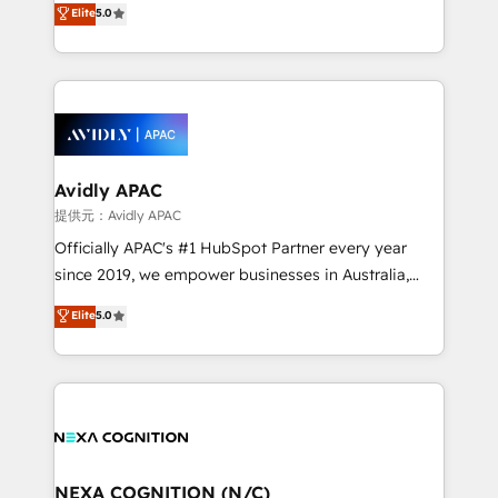
Elite
5.0
integrate HubSpot with complex solutions like SAP,
generating aspect of your business. We’re proud
MicroSoft, custom solutions,... Our company also has
HubSpot Elite Solutions Partners and devout CRM
strong experience with HubSpot CRM extension,
nerds who can harness HubSpot’s custom digital
mobile apps for Field Service Management and
tools to improve each touchpoint of your customer
Retail execution, CPQ, customer portals and
experience. Working hand-in-hand with your team,
HubSpot CMS developments. And we're champions
we’ll assemble a RevOps machine that drives more
when it comes to complex data migrations.
traffic, generates better leads and crushes your
Avidly APAC
revenue goals. We've worked with thousands of
提供元：Avidly APAC
HubSpot customers and we'd love to work with you
Officially APAC's #1 HubSpot Partner every year
too! Clients come to us for: Advanced CRM solutions
since 2019, we empower businesses in Australia,
System Integrations both Custom and Native to
New Zealand, and globally to realise their full
Elite
5.0
HubSpot Data System Migrations between systems
potential through enterprise HubSpot CRM
to HubSpot New lead generation strategies Time-
implementation. And we deliver best practice across
saving automations Fresh growth campaigns Robust
the whole HubSpot platform, covering marketing,
help desk Unified revenue operations Dynamic
sales, service, CMS and integrations. We work with
website development Award-winning creative
all businesses, from start-up to Enterprise, and have
design We live and breathe HubSpot and are ready
delivered the largest HubSpot implementations in
to take on real challenges!
the world. Our human approach to digital
NEXA COGNITION (N/C)