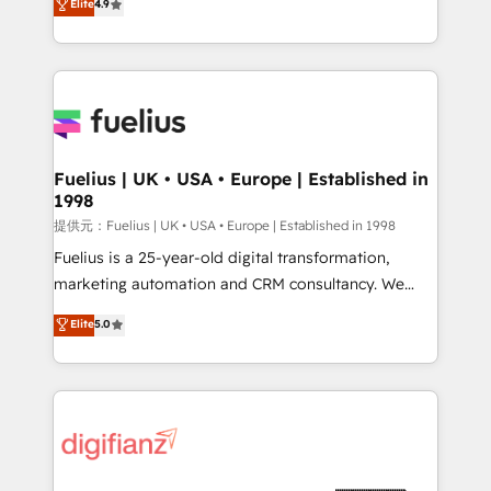
Elite
4.9
implement the platform into complex business
𝗯𝘂𝘀𝗶𝗻𝗲𝘀𝘀' button to get in touch (𝘸𝘦'𝘳𝘦 𝘴𝘶𝘱𝘦𝘳
environments, optimise what you've got and make
𝘳𝘦𝘴𝘱𝘰𝘯𝘴𝘪𝘷𝘦)
sure you can actually use it, build your website in
HubSpot or create an inbound marketing strategy
for you and execute it on HubSpot. We are on the
G-Cloud 14 CCS (Crown Commercial Service)
framework, meaning we've been accredited by
Fuelius | UK • USA • Europe | Established in
1998
HubSpot and vetted by the CCS, which means we
can support public sector companies as well the
提供元：Fuelius | UK • USA • Europe | Established in 1998
other ones listed in our profile. Our services: -
Fuelius is a 25-year-old digital transformation,
HubSpot implementation - HubSpot CMS website
marketing automation and CRM consultancy. We
build We can do lots of things. But everything we do
enable mid-market and enterprise clients to
Elite
5.0
is there for you to: - Grow revenue, and run your
maximise their return from digital and fuel their
business more efficiently - Build stronger
growth. We modernise platforms, streamline
relationships with customers - Make better
operations that are causing inefficiencies, improve
decisions with data - Find a new voice and reach
customer experiences, integrate systems, and
more people - Get the most out of your HubSpot
supercharge revenue operations Key services: • CRM
investment
Implementation • Systems Integration • Digital