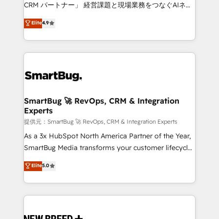
Move from any legacy CRM. Zero downtime, full data
CRM パートナー」 経営課題と現場業務をつなぐAIネイ
integrity. ➤ Implementation: Configure HubSpot to
ティブ・エージェンシーとして、HubSpot Eliteの実装
Elite
4.9
run your revenue process. Sales, marketing, and
力で顧客フロント業務を再設計します。 💡 100inc は何
service wired together. ➤ AI and Integrations: Layer
をする会社か？ HubSpotを共通基盤に、AIエージェン
Breeze AI, custom agents, and APIs to remove
トを組み込んだ顧客フロント業務（マーケティング・営
manual work. ➤ Ongoing Management: Monthly
業・CS）を組織全体で設計・実装する日本のAIネイテ
tune-ups, feature rollouts, adoption coaching. Buying
ィブ・エージェンシーです。事業部・グループ会社・部
HubSpot, switching to it, or reviving a stale portal?
門が分立する組織で、データと業務プロセスのサイロ化
We are built for the work.
を、CRMを軸とした全社共通基盤に再構築します。意
SmartBug 🚀 RevOps, CRM & Integration
Experts
思決定者・PMO・現場担当者に並走します。 1️⃣
HubSpot導入・活用支援 顧客データの一元化から、
提供元：SmartBug 🚀 RevOps, CRM & Integration Experts
GTMの見える化・自動化まで。全Hub統合運用、デー
As a 3x HubSpot North America Partner of the Year,
タ品質設計、グループ横断のCRM統合に対応します。
SmartBug Media transforms your customer lifecycle
2️⃣ AIエージェント組織構築 営業・マーケティング業務
into a revenue engine. Our unified ecosystem
Elite
5.0
の一部をAIが自律実行する組織への移行を設計・実装。
includes specialized divisions Globalia (AI &
Breeze・Claude等をHubSpotと連携させ、役割定義・
Software) and Point Success Media (Paid Media),
運用ルール・成果指標まで含めて設計します。 3️⃣ 全社
making this the official home for all three brands. 🔄
DX × AI推進のPMO伴走支援 複数部門をまたぐDX×AI変
Implementation & Integration - Seamless migrations
革を、構想から実装・定着までPMOとして主導。「設
and system integrations powered by Globalia’s