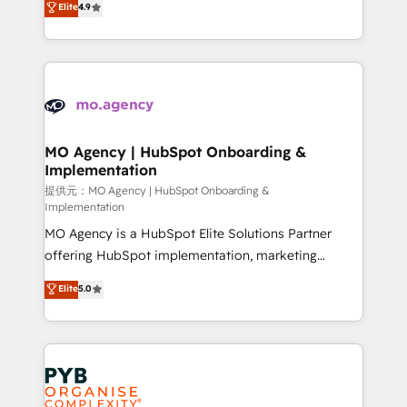
Elite
4.9
to your needs and sales objectives. With 125+
migrate, replatform, and scale smarter. We specialize
certifications, we are part of the most certified
in high-impact CRM and CMS migrations and
Canadian agencies, and we both hold Onboarding
onboarding from platforms like Salesforce, NetSuite,
Accreditations. Based in Canada (coast to coast), our
Zoho, Pardot, Marketo, Microsoft Dynamics, Wix,
services are offered in both English & French.
WordPress and legacy CRMs, turning fragmented
systems into unified, growth-ready HubSpot
architectures that accelerate revenue operations and
MO Agency | HubSpot Onboarding &
Implementation
performance. - Multi-object CRM migration, cleanup,
and implementation. - Pre-built and custom
提供元：MO Agency | HubSpot Onboarding &
Implementation
integrations across your full tech stack. - Custom
MO Agency is a HubSpot Elite Solutions Partner
object setup, CMS builds, and full-funnel automation.
offering HubSpot implementation, marketing
- Dashboards, lifecycle campaigns, and lead
automation, CRM and RevOps consulting, B2B SEO,
nurturing sequences. - Cross-hub setup across
Elite
5.0
paid media, content marketing, AEO and GEO (AI
Marketing, Sales, Operations, and Service Hubs. -
search optimisation), and HubSpot Content Hub and
Ongoing optimization, managed support, and
WordPress development. We work with enterprise
scalable retainers. Let’s make HubSpot your most
and growth-led companies across technology,
powerful growth engine. Built to convert, scale, and
professional services, financial services and
drive results.