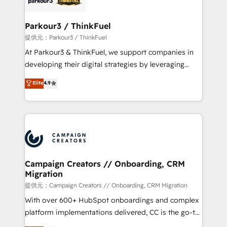
automation, and revenue intelligence to help
companies scale faster and smarter. 🔹 BOOMS:
Parkour3 / ThinkFuel
Demand generation for all your buyers With BOOMS,
提供元：Parkour3 / ThinkFuel
you invest in 100% of your buyers, accelerating your
At Parkour3 & ThinkFuel, we support companies in
growth and positioning yourself as an undisputed
developing their digital strategies by leveraging
leader. 🔹 BOOST: Optimize your digital
technologies and automating their marketing and
Elite
4.9
transformation process A methodology designed to
sales processes to generate growth. Our offer spans
implement HubSpot effectively and optimize your
from Strategy to Operations. We specialize in CRM
digital processes. 🔹 Trusted by Industry Leaders
onboarding and implementation, web design, sales
With an average rating of 4.9/5 and a proven track
& marketing automation, and digital marketing. With
record of business transformation, our growth-first
extensive experience working with tech companies
approach has helped brands dominate their
and manufacturers since 2002, we are committed to
markets.
empowering our clients and developing their
Campaign Creators // Onboarding, CRM
Migration
autonomy. Get to grips with HubSpot through
guided implementation and seamless integration of
提供元：Campaign Creators // Onboarding, CRM Migration
the CRM platform into your digital ecosystem. Would
With over 600+ HubSpot onboardings and complex
you like support in deploying your inbound
platform implementations delivered, CC is the go-to
marketing strategy? We'll provide support tailored
Elite Solutions Partner for businesses ready to