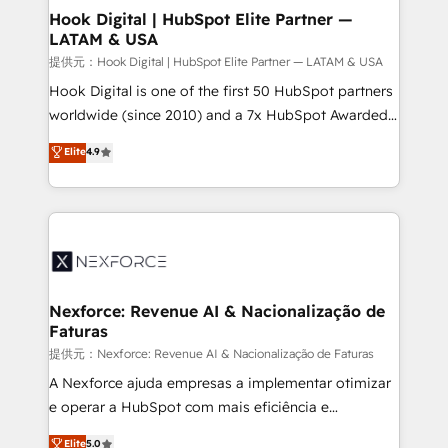
Revenue Operations - Inbound Marketing -
Hook Digital | HubSpot Elite Partner —
LATAM & USA
Outbound Marketing - HubSpot CMS Website
Design & Development We empower our clients to
提供元：Hook Digital | HubSpot Elite Partner — LATAM & USA
reach their full potential by providing transparent,
Hook Digital is one of the first 50 HubSpot partners
relationship-driven support. With over 300 HubSpot
worldwide (since 2010) and a 7x HubSpot Awarded
certifications and accreditations, we deliver both the
Elite Partner. With 500+ projects across the U.S.,
Elite
4.9
technical know-how and strategic guidance you
Brazil, and LATAM, we combine global expertise with
need to succeed.
regional experience. Today, we are Brazil’s largest
HubSpot Elite Partner—trusted by companies across
the Americas to scale smarter. ⚙️ CRM
Implementation & Migration Onboarding across all
Hubs, plus migrations from Salesforce, Pipedrive, RD
Station, Freshdesk, Intercom, and more. Custom
Nexforce: Revenue AI & Nacionalização de
Faturas
objects, automations, and integrations built for
growth. 🚀 AI-Driven GTM Orchestration Unify
提供元：Nexforce: Revenue AI & Nacionalização de Faturas
HubSpot with LinkedIn, WhatsApp, email, paid
A Nexforce ajuda empresas a implementar otimizar
media, and AI voice to drive pipeline. 🤖 AI Custom
e operar a HubSpot com mais eficiência e
Agent Development Deploy AI agents for
previsibilidade de receita. Combinamos Revenue
Elite
5.0