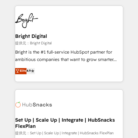
Growth-Driven Design Agency of the Year 🏆2015
automation, integration, and AI innovation to deliver
Became the 5th Agency to reach Diamond 🏆2014
lasting impact. We specialize in: • Turnkey and end-
HubSpot COS Performance Award 🏆2014 HubSpot
to-end HubSpot implementations • Onboarding for
COS Design Award 🏆2013 HubSpot Marketplace
Sales, Service, Marketing & Content Hubs • AI voice
Provider of the Year 🏆2011 Became a HubSpot
and chat agents, predictive automation, and smart
Bright Digital
Partner 📆Founded in 1997
workflows • Salesforce + HubSpot integration •
提供元：Bright Digital
RevOps and AI-driven sales enablement • Website
Bright is the #1 full-service HubSpot partner for
design and CMS development • ERP integration: SAP,
ambitious companies that want to grow smarter.
NetSuite, Microsoft Dynamics, … • Data cleansing
From HubSpot onboarding, to training, from
Elite
4.9
and CRM migration from any platform •
developing a new website to lead generation and
Client/member portals built on HubSpot • Custom
digital marketing; we do it all (and with great
and complex integrations: SAM.gov, GovWin,
results)! In short, our services include: - HubSpot
QuickBooks, PandaDoc, ClickUp, Shopify, Mapsly,
consultancy: onboarding, training, data migration -
WooCommerce, BuilderTrend, and more Experience
HubSpot development: websites, custom modules,
the difference — reach out to see how AI + HubSpot
integrations - Marketing & sales solutions: digital
can transform your business.
marketing, advertising, campaigns, content and
Set Up | Scale Up | Integrate | HubSnacks
FlexPlan
design We connect people, data and technology to
improve customer experiences. With our bright
提供元：Set Up | Scale Up | Integrate | HubSnacks FlexPlan