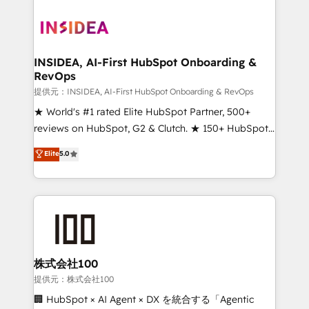
INSIDEA, AI-First HubSpot Onboarding &
RevOps
提供元：INSIDEA, AI-First HubSpot Onboarding & RevOps
★ World's #1 rated Elite HubSpot Partner, 500+
reviews on HubSpot, G2 & Clutch. ★ 150+ HubSpot
Certified Experts & Trainers across the team ★
Elite
5.0
1,500+ implementations across five continents ★ AI-
First, RevOps-led, Onboarding obsessed ★
Company of the Year 2024/25 INSIDEA helps
growing companies turn HubSpot into a revenue
engine. We onboard your team, migrate your data,
and build AI-powered workflows that drive adoption
from week one, in your time zone. What we do ➤
株式会社100
Onboarding: Live in weeks, with workflows built
提供元：株式会社100
around your business, not a template. ➤ Migration:
🏢 HubSpot × AI Agent × DX を統合する「Agentic