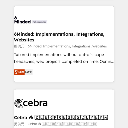
Our Expertise 🔹 Onboarding & Implementation:
Accredited HubSpot Partner, ensuring smooth setup
tailored to your GTM motion. 🔹 Migrations:
Accredited HubSpot Partner, ensuring migration
from other CRMs to HubSpot without data loss or
6Minded: Implementations, Integrations,
Websites
downtime. 🔹 RevOps Strategy: Align teams,
processes, and data to drive revenue efficiency. 🔹
提供元：6Minded: Implementations, Integrations, Websites
Integrations: Connect HubSpot with your tech stack
Tailored implementations without out-of-scope
for better adoption. 🔹 Custom Solutions: Build
headaches, web projects completed on time. Our in-
tailored apps, workflows, and configurations. We are
house team of certified CRM architects, experts,
Elite
5.0
SOC 2 Type II and ISO 27001 certified, reinforcing
developers, designers, and marketers handles all
our commitment to data security and compliance. At
aspects of your HubSpot. ✨ 400+ global clients ✨
OneMetric, we help revenue teams focus on the
100+ seamless migrations from 15+ different CRMs
OneMetric that matters most: revenue.
✨ 100,000+ hours in HubSpot projects, 75+ full Hub
implementations, and 5,000+ pages ✨ CS: Clients
generating 7-digit MRR from inbound campaigns ✨
CS: 245% organic growth & +751% new visitors for a
Cebra 🦓 🇨🇱🇧🇷🇲🇽🇪🇸🇺🇸🇨🇴🇵🇪🇵🇦
full-funnel HubSpot project ✨ CS: 415% conversion
提供元：Cebra 🦓 🇨🇱🇧🇷🇲🇽🇪🇸🇺🇸🇨🇴🇵🇪🇵🇦