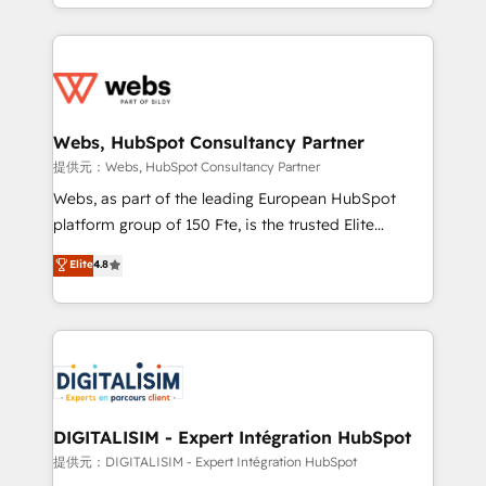
solve all your HubSpot challenges and improve user
sales, and service hubs • Built-in flexibility for
adoption, sales process and marketing results.
startups to global brands
Services 📚 Onboarding your team to HubSpot for
the first time 🔧 Designing and optimising your
HubSpot set-up for better results 🌐 Website design
and build using HubSpot 🔌 Integrating HubSpot
Webs, HubSpot Consultancy Partner
with other systems 🎓 Training your teams to be
提供元：Webs, HubSpot Consultancy Partner
HubSpot pros 📊 Lead generation services using
Webs, as part of the leading European HubSpot
HubSpot Why us? - SIX HubSpot Accreditations -
platform group of 150 Fte, is the trusted Elite
awarded by HubSpot after a rigorous process for
HubSpot CRM Partner offering you a roadmap on
Elite
4.8
CRM, Solutions Architecture, Onboarding , Data
maximizing EBITDA and achieving Commercial
Migration, Custom Integration & Platform
Excellence. With our targeted processes, we
Enablement -Onboarded over 500 businesses to
strengthen your digital transformation and minimize
HubSpot -Top 1% of partners worldwide -In-house
costs. As HubSpot's Advanced Accredited CRM
team of 25+ experts Contact us today to help you
Implementation partner, we provide expertise to
get more from your investment in HubSpot.
drive your business forward. Since 2015 we are fully
www.bbdboom.com
dedicated to HubSpot and with an experienced
DIGITALISIM - Expert Intégration HubSpot
team (50+), we work with reputable companies in
提供元：DIGITALISIM - Expert Intégration HubSpot
B2B sectors such as manufacturing, SaaS and