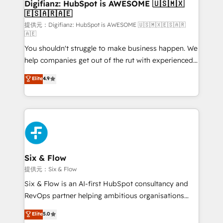
Transformation / Web Development • RevOps &
Digifianz: HubSpot is AWESOME 🇺🇸🇲🇽
🇪🇸🇦🇷🇦🇪
Sales Consulting • Marketing Automation What
makes us different? 🚀 Top 0.5% of global HubSpot
提供元：Digifianz: HubSpot is AWESOME 🇺🇸🇲🇽🇪🇸🇦🇷
🇦🇪
agencies ⚙️ The strongest technical ability and
You shouldn't struggle to make business happen. We
integration capabilities 💼 Consultative, long-term
help companies get out of the rut with experienced,
partners who will embed ourselves into your
process-oriented teams implementing HubSpot
business, processes and systems 🏢 We specialise in
Elite
4.9
Marketing, Sales, Service, CMS and Operations Hub,
working with mid-market and enterprise
so selling and actually engaging with your customers
organisations, global organisations and those with
feels easy and pain-free. We are a top ranked
complex use cases 🏆 CRM Implementation,
HubSpot Elite Partner, winner of Rookie of the Year
Platform Enablement, Custom Integration and
and Customer First Awards, 4.9/5 rating in HubSpot
Onboarding Accredited 🔐 ISO27001 & ISO9001
Reviews and 4.9/5 rating in Clutch Reviews. Digifianz
Certified
helps the following industries: logistics & 3PL, home
Six & Flow
improvement & construction, branding and
提供元：Six & Flow
commercialization, real estate, health, education,
Six & Flow is an AI-first HubSpot consultancy and
SaaS, Software Dev & IT and consulting, make the
RevOps partner helping ambitious organisations
most out of their HubSpot experience operating in
grow with clarity, confidence, and intelligence.
Elite
5.0
the United States, EU, UAE, Mexico and Latin
Operating across the UK, Netherlands, Ireland, and