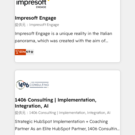
and—most importantly—simple. That’s why we lean
you grow faster, smarter, and with impact.
into bold ideas and shape them into thoughtful
products and strategies that actually make a
Impresoft Engage
difference.
提供元：Impresoft Engage
Impresoft Engage is a unique reality in the Italian
panorama, which was created with the aim of
putting Customer Experience at the center by
Elite
4.9
creating digital environments capable of integrating
people, processes and data. We offer the best
digital solutions on the market, ranging from CRM
processes and technologies to digital strategy, from
marketing automation to online and offline sales
processes through Customer Service Management,
allowing companies to optimize processes and meet
1406 Consulting | Implementation,
Integration, AI
the needs of the customer. We are part of Impresoft
Group, a group of specialized and complementary
提供元：1406 Consulting | Implementation, Integration, AI
companies that divide their offer into 4
Strategic HubSpot Implementation + Coaching
Competence Centers: Smart Manufacturing,
Partner As an Elite HubSpot Partner, 1406 Consulting
Customer First, Enabling Technologies & Security.