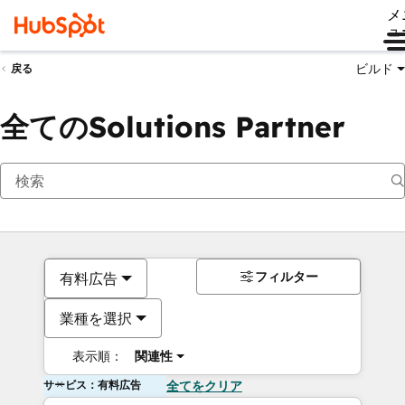
メ
ュ
ビルド
戻る
全てのSolutions Partner
フィルター
有料広告
業種を選択
表示順：
関連性
サービス：有料広告
全てをクリア