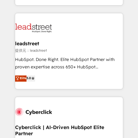
America. From casual user to super fan: make
Canada, we’ve delivered thousands of successful
HubSpot an experience you LOVE!
HubSpot projects for mid-market and enterprise
clients worldwide, with over 10 years experience. We
combine HubSpot, data, and AI to design connected
go-to-market systems that align people, process,
and technology for predictable, scalable revenue
leadstreet
growth. Our expertise spans RevOps, CRM and data
提供元：leadstreet
architecture, AI enablement, and strategic marketing,
HubSpot. Done Right. Elite HubSpot Partner with
delivered through our proprietary FLAIR framework
proven expertise across 650+ HubSpot
for responsible AI adoption. As a HubSpot Elite
implementations. With 12+ years of HubSpot
Elite
5.0
Partner and ISO 27001:2022 certified consultancy,
experience, we help you use the HubSpot platform
we blend strategy, creativity, and technology to help
to its fullest capacity, improve your current HubSpot
organisations scale smarter and grow stronger.
website, or build your new one.
Cyberclick | AI-Driven HubSpot Elite
Partner