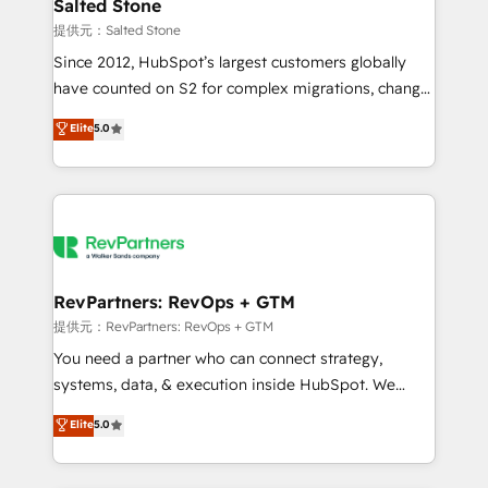
we turn complexity into clarity, human at global
Salted Stone
scale. 🏆 HubSpot’s CEO called us “the partner of the
提供元：Salted Stone
future.” Others agree it is proof of trust built through
Since 2012, HubSpot’s largest customers globally
measurable impact.
have counted on S2 for complex migrations, change
management, systems integration, and creative
Elite
5.0
solutions that deliver measurable impact and
transform brand experiences As one of the few full-
service creative agencies in the HubSpot
ecosystem, we blend strategy, technology, & award-
winning design to build scalable, globally
regionalized HubSpot websites, integrated
marketing campaigns, & RevOps frameworks that
RevPartners: RevOps + GTM
fuel long-term success We connect the entire
提供元：RevPartners: RevOps + GTM
customer lifecycle through seamless integrations,
You need a partner who can connect strategy,
ensure long-term adoption with change-
systems, data, & execution inside HubSpot. We
management programs, and align marketing, sales,
bridge the gap where most agencies fall short by
Elite
5.0
and service to drive sustainable growth With 6 key
combining GTM strategy with technical execution to
HubSpot accreditations and experience across
solve the right problem with the right solution. As the
hundreds of organizations in dozens of industries,