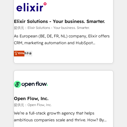
HIPAA-aware; CASL-compliant; GDPR-ready
Design, Migrations + Integrations. Mole Street’s
implementations where required 💡 Why 500+
mission is empowering others to realize their
Clients Choose Us: Elite Partner; technical, fast, and
greatness, which is achieved through creating
Elixir Solutions - Your business. Smarter.
built to scale.
absolute clarity, derived from a well-defined
提供元：Elixir Solutions - Your business. Smarter.
strategy, executed well, and reported on with clear
As European (BE, DE, FR, NL) company, Elixir offers
results. The culture is driven by core values; Joy, Grit,
CRM, marketing automation and HubSpot
Accountability, Curiosity, Authenticity, Growth
integration products and services to mid-market
Elite
5.0
Mindedness, and Clarity. We are driven to win for the
and enterprise customers. We ensure that your sales,
collective good of the company and its clientele, and
service and marketing department operates in the
dedicated to breaking the mold from the agency of
most effective way, while at the same time
the past into the consultancy of the future. Great
leveraging your commercial data for a fully
things are happening.
integrated buyers journey. Elixir is located in
Brussels, Munich "München", Cologne "Köln", Paris
and Amsterdam. Elixir is a first mover and leader
Open Flow, Inc.
when it comes to HubSpot sales and service
提供元：Open Flow, Inc.
implementations, highly renowned for our business
We’re a full-stack growth agency that helps
acumen, process (re-)design experience and a
ambitious companies scale and thrive. How? By
massive amount of success stories in this area. We
upgrading and streamlining every single revenue-