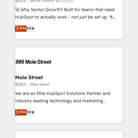
提供元：Sector Growth 🚀🇨🇦🇺🇸
with good people' and have worked with incredible
🚀 Why Sector Growth? Built for teams that need
brands. You can see some of them on our website,
HubSpot to actually work - not just be set up. 🔧
along with plenty of case studies.
HubSpot Experts: Onboarding, migrations,
Elite
5.0
automation, and training built for adoption. ⚡ Highly
Technical Execution: ERP, EMR and Custom
Integrations; complex builds delivered in weeks, not
months. 🤖 AI Consulting & Agents: AI-powered
workflows; automation agents; process optimization
inside HubSpot. 🏆 Industry Experience: 🏥
Healthcare: HIPAA implementations; secure data
Mole Street
workflows 💼 Financial Services: compliant
提供元：Mole Street
workflows; audit-ready reporting ⚖️ Legal: client
We are an Elite HubSpot Solutions Partner and
intake; pipeline and document workflows 🛒 E-
industry-leading technology and marketing
Commerce: Shopify, WooCommerce; lifecycle and
consultancy. Our focus is on enterprise and mid-
Elite
5.0
revenue automation 🏢 Real Estate: deal pipelines;
market B2B companies globally that want a strategic
portfolio and lifecycle management 🏭
approach to execute their goals through creative
Manufacturing: ERP integrations; operational
applications of our solutions; Technical HubSpot
alignment 🛡️ Compliance & Data Considerations:
Consulting, Content Marketing, Growth-Driven