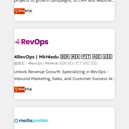
projects to growth campaigns, to CRM and websites.
HubSpot experts backed by over 10+ years of
Hire an agency that's experienced in every inch of
Elite
4.9
HubSpot experience ✔️Flexible pricing models —
HubSpot and willing to work hand-in-hand with your
Hourly-fee (assigned one Dedicated HubSpot
team to simplify the complex and build a better
Admin); Monthly-fee (HubSpot Admin + Project
experience for your team and customers.
Manager); and Fixed Project Cost (as per
requirement). ✔️Helped over 25,000+ customers so
far with our HubSpot solutions. ✔️Bespoke apps &
on-demand bundle services. Connect with us today!
4RevOps | Mkt4edu 🇧🇷 🇲🇽 🇵🇹 🇦🇪 🇺🇸
提供元：4RevOps | Mkt4edu 🇧🇷 🇲🇽 🇵🇹 🇦🇪 🇺🇸
Unlock Revenue Growth: Specializing in RevOps -
Inbound Marketing, Sales, and Customer Success We
specialize in driving revenue growth for companies
Elite
4.9
across industries through tailored marketing, sales,
and customer success strategies, utilizing RevOps
methodologies. As Latin America's largest HubSpot
partner and a global leader in education market, we
offer unparalleled insights. Operating in five
countries—Brazil, UAE (Abu Dhabi/Dubai/Sharjah),