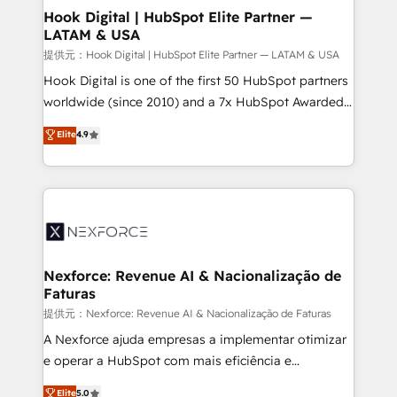
Revenue Operations - Inbound Marketing -
Hook Digital | HubSpot Elite Partner —
LATAM & USA
Outbound Marketing - HubSpot CMS Website
Design & Development We empower our clients to
提供元：Hook Digital | HubSpot Elite Partner — LATAM & USA
reach their full potential by providing transparent,
Hook Digital is one of the first 50 HubSpot partners
relationship-driven support. With over 300 HubSpot
worldwide (since 2010) and a 7x HubSpot Awarded
certifications and accreditations, we deliver both the
Elite Partner. With 500+ projects across the U.S.,
Elite
4.9
technical know-how and strategic guidance you
Brazil, and LATAM, we combine global expertise with
need to succeed.
regional experience. Today, we are Brazil’s largest
HubSpot Elite Partner—trusted by companies across
the Americas to scale smarter. ⚙️ CRM
Implementation & Migration Onboarding across all
Hubs, plus migrations from Salesforce, Pipedrive, RD
Station, Freshdesk, Intercom, and more. Custom
Nexforce: Revenue AI & Nacionalização de
Faturas
objects, automations, and integrations built for
growth. 🚀 AI-Driven GTM Orchestration Unify
提供元：Nexforce: Revenue AI & Nacionalização de Faturas
HubSpot with LinkedIn, WhatsApp, email, paid
A Nexforce ajuda empresas a implementar otimizar
media, and AI voice to drive pipeline. 🤖 AI Custom
e operar a HubSpot com mais eficiência e
Agent Development Deploy AI agents for
previsibilidade de receita. Combinamos Revenue
Elite
5.0