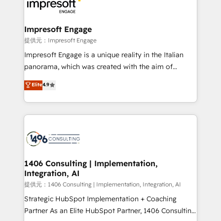
and—most importantly—simple. That’s why we lean
you grow faster, smarter, and with impact.
into bold ideas and shape them into thoughtful
products and strategies that actually make a
Impresoft Engage
difference.
提供元：Impresoft Engage
Impresoft Engage is a unique reality in the Italian
panorama, which was created with the aim of
putting Customer Experience at the center by
Elite
4.9
creating digital environments capable of integrating
people, processes and data. We offer the best
digital solutions on the market, ranging from CRM
processes and technologies to digital strategy, from
marketing automation to online and offline sales
processes through Customer Service Management,
allowing companies to optimize processes and meet
1406 Consulting | Implementation,
Integration, AI
the needs of the customer. We are part of Impresoft
Group, a group of specialized and complementary
提供元：1406 Consulting | Implementation, Integration, AI
companies that divide their offer into 4
Strategic HubSpot Implementation + Coaching
Competence Centers: Smart Manufacturing,
Partner As an Elite HubSpot Partner, 1406 Consulting
Customer First, Enabling Technologies & Security.