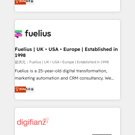
Elite
4.9
implement the platform into complex business
𝗯𝘂𝘀𝗶𝗻𝗲𝘀𝘀' button to get in touch (𝘸𝘦'𝘳𝘦 𝘴𝘶𝘱𝘦𝘳
environments, optimise what you've got and make
𝘳𝘦𝘴𝘱𝘰𝘯𝘴𝘪𝘷𝘦)
sure you can actually use it, build your website in
HubSpot or create an inbound marketing strategy
for you and execute it on HubSpot. We are on the
G-Cloud 14 CCS (Crown Commercial Service)
framework, meaning we've been accredited by
Fuelius | UK • USA • Europe | Established in
1998
HubSpot and vetted by the CCS, which means we
can support public sector companies as well the
提供元：Fuelius | UK • USA • Europe | Established in 1998
other ones listed in our profile. Our services: -
Fuelius is a 25-year-old digital transformation,
HubSpot implementation - HubSpot CMS website
marketing automation and CRM consultancy. We
build We can do lots of things. But everything we do
enable mid-market and enterprise clients to
Elite
5.0
is there for you to: - Grow revenue, and run your
maximise their return from digital and fuel their
business more efficiently - Build stronger
growth. We modernise platforms, streamline
relationships with customers - Make better
operations that are causing inefficiencies, improve
decisions with data - Find a new voice and reach
customer experiences, integrate systems, and
more people - Get the most out of your HubSpot
supercharge revenue operations Key services: • CRM
investment
Implementation • Systems Integration • Digital