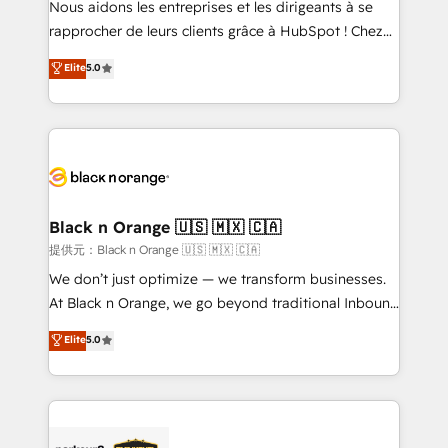
Nous aidons les entreprises et les dirigeants à se
business services. We prepare a customized
rapprocher de leurs clients grâce à HubSpot ! Chez
business case that demonstrates the value and
DIGITALISIM, nous avons l'intime conviction que la
Elite
5.0
impact of your digital transformation, including a
réussite des entreprises passe par l’innovation web,
detailed financial rationale with a focus on ROI and
le marketing digital, et la relation client ! C'est
TCO. As a trusted extension of your team, we
pourquoi, nos experts sont à la fois capables de
believe in the power of partnership. Together, we
gérer votre projet de création de site internet, votre
embark on a transformational journey that sets your
référencement, votre stratégie digitale et le pilotage
business up for long-term success. Unlock your
et l'intégration d'HubSpot ! Les grandes phases d'un
business. If not now, when?
projet HubSpot avec DIGITALISIM : 🧽 Nettoyage,
Black n Orange 🇺🇸 🇲🇽 🇨🇦
migration et intégration des bases de données. 🚀
提供元：Black n Orange 🇺🇸 🇲🇽 🇨🇦
Développement des interfaces avec vos logiciels
We don’t just optimize — we transform businesses.
métiers ⚙️ Configuration de la plateforme HubSpot
At Black n Orange, we go beyond traditional Inbound
📈 Configuration de rapports et tableaux de bord 🤝
Marketing with our exclusive methodologies:
Elite
5.0
Book Process & Guidelines utilisateurs 🎓
BOOMS and BOOST. Together, they form a powerful
Formations des utilisateurs
combination that has driven success for over 800
businesses worldwide. As Elite HubSpot Partners, we
specialize in crafting high-performance growth
strategies that integrate data-driven marketing,