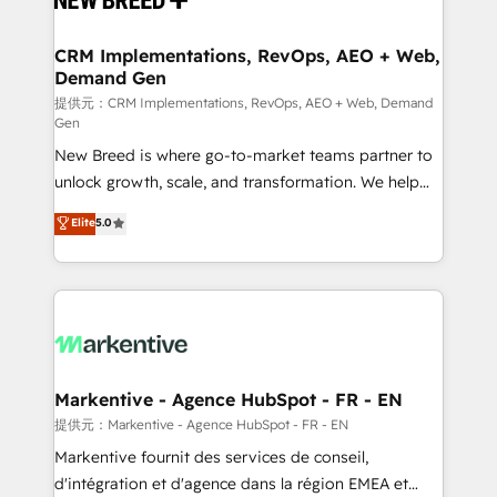
定の代行ではなく、設計の責任」を引き受け、部門横断
technical development team. - 19 HubSpot-certified
の統合・浸透・変革管理を実行します。 ▸ CMS戦略設
trainers to drive platform adoption. 📈 Revenue
CRM Implementations, RevOps, AEO + Web,
計・構築：リード獲得・CVR・SEOを前提にした情報設
Demand Gen
Generation - Full-funnel marketing and high-
計・導線設計・テンプレート設計をContent Hubで一体
performance advertising via Point Success Media. -
提供元：CRM Implementations, RevOps, AEO + Web, Demand
Gen
提供。 ▸ 既存CRM・MAからの移行支援：Salesforce・
Expert deployment of Breeze AI and custom agents
Marketo・Pardot等からの移行、カスタム設計、履歴
New Breed is where go-to-market teams partner to
to automate growth. 🏆 Elite Excellence - 8 platform
データ移行と活用設計まで。 ▸ AEO対応：ChatGPT・
unlock growth, scale, and transformation. We help
accreditations and deep HIPAA-compliance
Perplexity等のAI検索からの流入・引用を前提にコンテ
companies activate HubSpot’s AI-powered
expertise. - A team of 250+ experts dedicated to
Elite
5.0
ンツとサイト構造を最適化。 🏆 なぜ100incを選ぶの
customer platform and operationalize HubSpot’s
your resilient growth.
か？ ✓ HubSpot Eliteパートナー認定 ✓ HubSpotアワ
Loop Marketing framework through expert-led
ード受賞・HUGリーダー ✓ ISO27001:2022 /
services, smart agents, and purpose-built apps,
ISO9001:2015 取得 ✓ 400社以上の導入実績 ✓
tailored to your business. Together, we unlock
HubSpot大百科 出版 CRM・AI活用に関するご相談、現
results, fast. ⚙️CRM & RevOps: Align all Hubs to your
状整理の壁打ちなど、構想段階からお気軽にお問い合わ
buyer journey for clean data, scalability, & reporting.
せください。
🎯Demand Gen & ABM: Drive pipeline with inbound,
Markentive - Agence HubSpot - FR - EN
ABM, AEO, SEO, & paid media. 👩‍💻Web Design:
提供元：Markentive - Agence HubSpot - FR - EN
Build high-performing websites with UX, messaging,
Markentive fournit des services de conseil,
& conversion strategy that drive results. 🤖AI
d'intégration et d'agence dans la région EMEA et