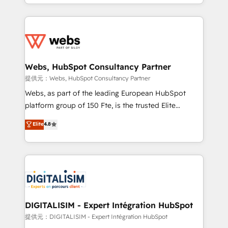
solve all your HubSpot challenges and improve user
sales, and service hubs • Built-in flexibility for
adoption, sales process and marketing results.
startups to global brands
Services 📚 Onboarding your team to HubSpot for
the first time 🔧 Designing and optimising your
HubSpot set-up for better results 🌐 Website design
and build using HubSpot 🔌 Integrating HubSpot
Webs, HubSpot Consultancy Partner
with other systems 🎓 Training your teams to be
提供元：Webs, HubSpot Consultancy Partner
HubSpot pros 📊 Lead generation services using
Webs, as part of the leading European HubSpot
HubSpot Why us? - SIX HubSpot Accreditations -
platform group of 150 Fte, is the trusted Elite
awarded by HubSpot after a rigorous process for
HubSpot CRM Partner offering you a roadmap on
Elite
4.8
CRM, Solutions Architecture, Onboarding , Data
maximizing EBITDA and achieving Commercial
Migration, Custom Integration & Platform
Excellence. With our targeted processes, we
Enablement -Onboarded over 500 businesses to
strengthen your digital transformation and minimize
HubSpot -Top 1% of partners worldwide -In-house
costs. As HubSpot's Advanced Accredited CRM
team of 25+ experts Contact us today to help you
Implementation partner, we provide expertise to
get more from your investment in HubSpot.
drive your business forward. Since 2015 we are fully
www.bbdboom.com
dedicated to HubSpot and with an experienced
DIGITALISIM - Expert Intégration HubSpot
team (50+), we work with reputable companies in
提供元：DIGITALISIM - Expert Intégration HubSpot
B2B sectors such as manufacturing, SaaS and