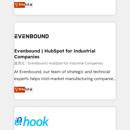
helps mid-market revenue teams transform how
Elite
5.0
The synergies generated by these integrations,
they sell, market, and serve. We don't just build your
together with the combination of talents, skills,
HubSpot—we teach your team to own it, then stay
solutions and services, have allowed the group to
to help you keep winning. What We Do ⚙️ CRM
build an unrivaled offering portfolio on the market
Implementations across Marketing, Sales, Service,
to accompany companies on their digital
Data & Content 📈 Sales & Marketing Alignment +
transformation journey.
Revenue Team Enablement 🤖 Breeze AI & Custom
Agent Creation 🔄 Custom Integrations & Data
Evenbound | HubSpot for Industrial
Companies
Migration Why 1406 We become part of your team.
Your team learns while we build. We fix what others
提供元：Evenbound | HubSpot for Industrial Companies
broke. Built for mid-market reality—practical
At Evenbound, our team of strategic and technical
solutions that work with your actual headcount and
experts helps mid-market manufacturing companies
constraints. By the Numbers 🏆 Top 1% of all
achieve real growth. We specialize in delivering
Elite
5.0
HubSpot partners 🔄 Top 5% globally in client
tailored solutions that drive results by leveraging
retention 📅 8+ years of consistent results since 2017
HubSpot’s platform and data to fuel success.
Who We Serve Revenue teams, marketing leaders,
Technical Solutions: - HubSpot Technical Consulting -
and sales ops at mid-market companies ready to
HubSpot CRM Implementation - HubSpot
move beyond spreadsheets into unified systems
Onboarding - Data Migration & Integrations -
that drive real business results.
Technical Audit & Optimization Strategic Solutions: -