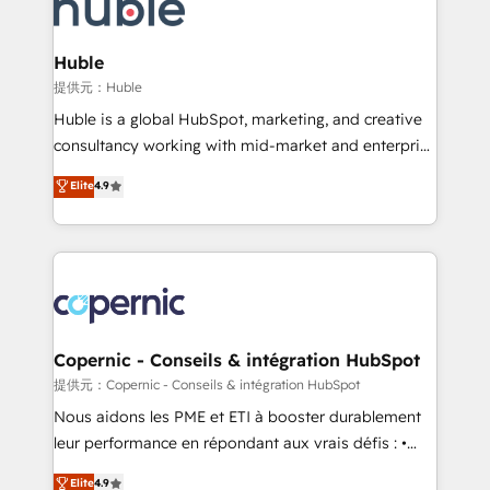
skills, processes, and internal team you need to
CRM Migrations using our in-house "HubScrub" Tool.
attract the right buyers, close deals faster, and grow
without outside dependencies. You’ll learn how to: •
Huble
Set up, audit, and organize your HubSpot portal •
提供元：Huble
Get your sales team fully using HubSpot • Track
Huble is a global HubSpot, marketing, and creative
pipeline and revenue across the entire buyer journey
consultancy working with mid-market and enterprise
• Build an in-house marketing team that drives
businesses. We go beyond implementation, shaping
Elite
4.9
growth • Create content and videos that attract
the strategy, processes, and teams that turn
buyers • Use AI to scale smarter Our coaching-led
HubSpot into a genuine growth engine. Named
approach works best for companies that are done
HubSpot's Global Partner of the Year in 2024,
with outsourcing and ready to build something that
consistently ranked among their top 5 partners
lasts. So if you're ready to become the most trusted
worldwide, and with over 15 years in the ecosystem,
voice in your market, let’s talk.
Huble has built a track record that speaks for itself.
One company, one operating model, delivering
Copernic - Conseils & intégration HubSpot
across offices and consulting teams in the UK, USA,
提供元：Copernic - Conseils & intégration HubSpot
Canada, Germany, France, Belgium, Singapore, and
Nous aidons les PME et ETI à booster durablement
South Africa. Certified compliant with ISO/IEC
leur performance en répondant aux vrais défis : •
27001:2022 and ISO 9001:2015 across all seven
Intégration de HubSpot avec d’autres outils (ERP,
Elite
4.9
international offices and 175+ employees.