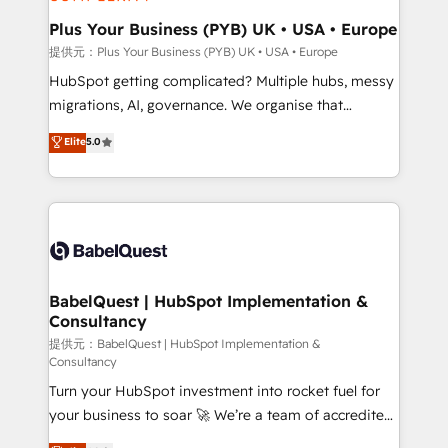
HubSpot Content Hub, WordPress development,
B2B SEO, paid media, and content. We work with
Plus Your Business (PYB) UK • USA • Europe
enterprise and growth-led companies across
提供元：Plus Your Business (PYB) UK • USA • Europe
technology, professional services, financial services
HubSpot getting complicated? Multiple hubs, messy
and industrial sectors. Offices in Johannesburg, Cape
migrations, AI, governance. We organise that
Town and London. 500+ HubSpot CRM
complexity, so your team can put HubSpot to work...
Elite
5.0
implementations delivered. AI visibility coverage
Welcome to our Profile! We help with: • CRM
across ChatGPT, Claude, Perplexity, Gemini and
implementation, reports, workflows, and team
Google AI Overviews. HubSpot Impact Award -
training • CRM migration from Salesforce, Pipedrive,
Customer First HubSpot Impact Award - Integrations
Dynamics and others • Technical projects including
Innovation HubSpot Impact Award - Platform
custom API integrations with ERP (and other
Migration Excellence HubSpot Impact Award -
systems) • AI governance for HubSpot-centred
Platform Excellence 35+ full-time HubSpot
operations A little about us: • Boutique 'Elite' team of
BabelQuest | HubSpot Implementation &
professionals.
Consultancy
12 • 150+ clients across Sales Hub, Marketing Hub,
Service Hub, Data Hub and CMS • ISO/IEC
提供元：BabelQuest | HubSpot Implementation &
Consultancy
27001:2022, ISO 9001:2015, and ISO 42001:2023
Turn your HubSpot investment into rocket fuel for
certified - the AI management standard • GuardHub:
your business to soar 🚀 We’re a team of accredited
our AI governance framework, built on ISO 42001
HubSpot experts ready to help you. We can
Ready for the next step? Click the 👈 '𝗖𝗼𝗻𝘁𝗮𝗰𝘁