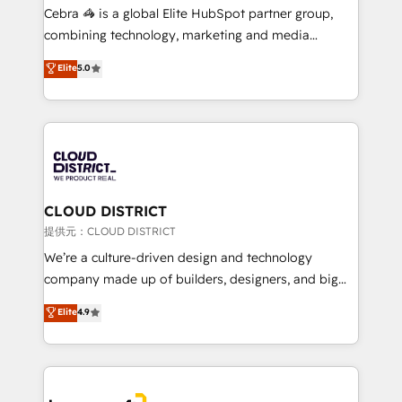
boost with a new HubSpot site Recognized leaders:
Cebra 🦓 is a global Elite HubSpot partner group,
🏆 HubSpot Platform Migration Impact Award 🏆
combining technology, marketing and media
Clutch HubSpot Global Leader 🏆 Finalist: HubSpot
expertise across Latin America and Southern
Elite
5.0
Inbound Campaign of the Year 🏆 Gold AVA Digital
Europe, with teams across 7 countries. Born in Chile,
Award for Best Website 🌟 Accreditations: CRM
we combine local insight with international reach to
Implementation, HubSpot Content Experience, CRM
help businesses grow through technology, creativity,
Data Migration & Custom Integration
AI and strategy. For over 12 years, we’ve delivered
500+ HubSpot implementations, building end-to-
end solutions that integrate CRM, AI automation,
inbound and loop marketing, content, and digital
CLOUD DISTRICT
creativity. Our multicultural team works in Spanish,
提供元：CLOUD DISTRICT
Portuguese, and English to design scalable strategies
We’re a culture-driven design and technology
that drive measurable growth. 🌎 Highlights: • 10+
company made up of builders, designers, and big
years as a HubSpot partner. • 2023 Impact Awards:
thinkers. We blend strategy, design, and
Elite
4.9
Platform Migration Excellence. • Top 3 Partner of the
development—always fueled by curiosity—to turn
Year LATAM 2022, 2023, 2024, 2025. • Partner of the
ideas, opportunities, and challenges into meaningful
Year 2024. • Organizer of Aliados.ai (AI, marketing &
experiences. To us, technology is more than just
tech global congress). 👉 Ready to scale your
code; it’s about creating things that are useful, cool,
business with HubSpot? Let Cebra’s experts help