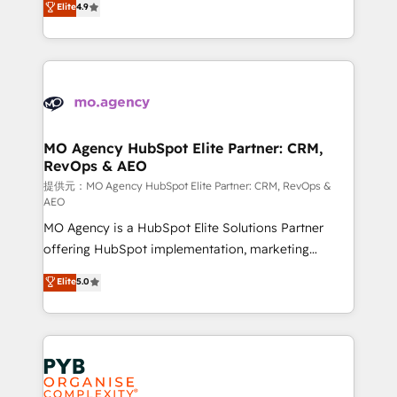
Elite
4.9
to your needs and sales objectives. With 125+
migrate, replatform, and scale smarter. We specialize
certifications, we are part of the most certified
in high-impact CRM and CMS migrations and
Canadian agencies, and we both hold Onboarding
onboarding from platforms like Salesforce, NetSuite,
Accreditations. Based in Canada (coast to coast), our
Zoho, Pardot, Marketo, Microsoft Dynamics, Wix,
services are offered in both English & French.
WordPress and legacy CRMs, turning fragmented
systems into unified, growth-ready HubSpot
architectures that accelerate revenue operations and
MO Agency HubSpot Elite Partner: CRM,
RevOps & AEO
performance. - Multi-object CRM migration, cleanup,
and implementation. - Pre-built and custom
提供元：MO Agency HubSpot Elite Partner: CRM, RevOps &
AEO
integrations across your full tech stack. - Custom
MO Agency is a HubSpot Elite Solutions Partner
object setup, CMS builds, and full-funnel automation.
offering HubSpot implementation, marketing
- Dashboards, lifecycle campaigns, and lead
automation, CRM and RevOps consulting, data
nurturing sequences. - Cross-hub setup across
Elite
5.0
architecture, sales enablement, lifecycle automation,
Marketing, Sales, Operations, and Service Hubs. -
lead scoring and revenue reporting. HubSpot,
Ongoing optimization, managed support, and
Salesforce and integrated enterprise stacks. Digital
scalable retainers. Let’s make HubSpot your most
Marketing, Answer Engine Optimisation, and
powerful growth engine. Built to convert, scale, and
Generative Engine Optimisation (AI Search),
drive results.