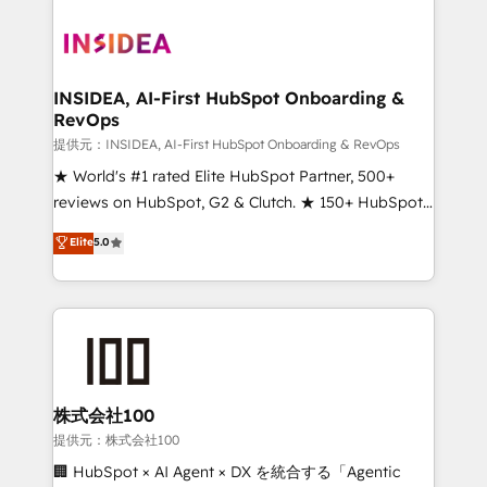
INSIDEA, AI-First HubSpot Onboarding &
RevOps
提供元：INSIDEA, AI-First HubSpot Onboarding & RevOps
★ World's #1 rated Elite HubSpot Partner, 500+
reviews on HubSpot, G2 & Clutch. ★ 150+ HubSpot
Certified Experts & Trainers across the team ★
Elite
5.0
1,500+ implementations across five continents ★ AI-
First, RevOps-led, Onboarding obsessed ★
Company of the Year 2024/25 INSIDEA helps
growing companies turn HubSpot into a revenue
engine. We onboard your team, migrate your data,
and build AI-powered workflows that drive adoption
from week one, in your time zone. What we do ➤
株式会社100
Onboarding: Live in weeks, with workflows built
提供元：株式会社100
around your business, not a template. ➤ Migration:
🏢 HubSpot × AI Agent × DX を統合する「Agentic