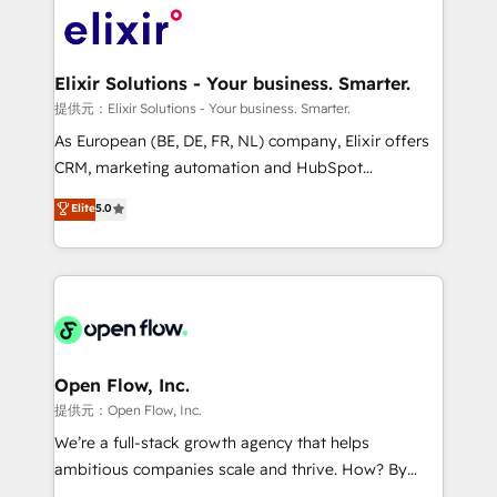
HIPAA-aware; CASL-compliant; GDPR-ready
Design, Migrations + Integrations. Mole Street’s
implementations where required 💡 Why 500+
mission is empowering others to realize their
Clients Choose Us: Elite Partner; technical, fast, and
greatness, which is achieved through creating
Elixir Solutions - Your business. Smarter.
built to scale.
absolute clarity, derived from a well-defined
提供元：Elixir Solutions - Your business. Smarter.
strategy, executed well, and reported on with clear
As European (BE, DE, FR, NL) company, Elixir offers
results. The culture is driven by core values; Joy, Grit,
CRM, marketing automation and HubSpot
Accountability, Curiosity, Authenticity, Growth
integration products and services to mid-market
Elite
5.0
Mindedness, and Clarity. We are driven to win for the
and enterprise customers. We ensure that your sales,
collective good of the company and its clientele, and
service and marketing department operates in the
dedicated to breaking the mold from the agency of
most effective way, while at the same time
the past into the consultancy of the future. Great
leveraging your commercial data for a fully
things are happening.
integrated buyers journey. Elixir is located in
Brussels, Munich "München", Cologne "Köln", Paris
and Amsterdam. Elixir is a first mover and leader
Open Flow, Inc.
when it comes to HubSpot sales and service
提供元：Open Flow, Inc.
implementations, highly renowned for our business
We’re a full-stack growth agency that helps
acumen, process (re-)design experience and a
ambitious companies scale and thrive. How? By
massive amount of success stories in this area. We
upgrading and streamlining every single revenue-