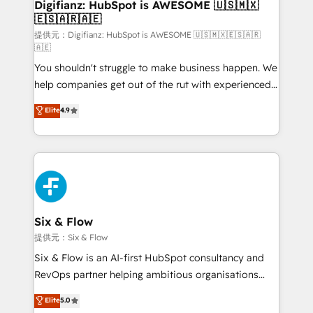
Transformation / Web Development • RevOps &
Digifianz: HubSpot is AWESOME 🇺🇸🇲🇽
🇪🇸🇦🇷🇦🇪
Sales Consulting • Marketing Automation What
makes us different? 🚀 Top 0.5% of global HubSpot
提供元：Digifianz: HubSpot is AWESOME 🇺🇸🇲🇽🇪🇸🇦🇷
🇦🇪
agencies ⚙️ The strongest technical ability and
You shouldn't struggle to make business happen. We
integration capabilities 💼 Consultative, long-term
help companies get out of the rut with experienced,
partners who will embed ourselves into your
process-oriented teams implementing HubSpot
business, processes and systems 🏢 We specialise in
Elite
4.9
Marketing, Sales, Service, CMS and Operations Hub,
working with mid-market and enterprise
so selling and actually engaging with your customers
organisations, global organisations and those with
feels easy and pain-free. We are a top ranked
complex use cases 🏆 CRM Implementation,
HubSpot Elite Partner, winner of Rookie of the Year
Platform Enablement, Custom Integration and
and Customer First Awards, 4.9/5 rating in HubSpot
Onboarding Accredited 🔐 ISO27001 & ISO9001
Reviews and 4.9/5 rating in Clutch Reviews. Digifianz
Certified
helps the following industries: logistics & 3PL, home
Six & Flow
improvement & construction, branding and
提供元：Six & Flow
commercialization, real estate, health, education,
Six & Flow is an AI-first HubSpot consultancy and
SaaS, Software Dev & IT and consulting, make the
RevOps partner helping ambitious organisations
most out of their HubSpot experience operating in
grow with clarity, confidence, and intelligence.
Elite
5.0
the United States, EU, UAE, Mexico and Latin
Operating across the UK, Netherlands, Ireland, and