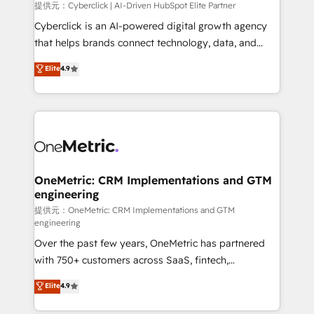
提供元：Cyberclick | AI-Driven HubSpot Elite Partner
Cyberclick is an AI-powered digital growth agency
that helps brands connect technology, data, and
creativity to achieve measurable results. Founded in
Elite
4.9
Barcelona and operating across Spain, LATAM, and
the UK, we support global companies in building
smarter marketing, sales, and customer success
strategies. As the only HubSpot Elite Partner in
Iberia (Spain & Portugal), we combine human insight
with intelligent automation to drive sustainable
growth. Our multidisciplinary team designs solutions
OneMetric: CRM Implementations and GTM
engineering
that simplify complexity, boost performance, and
turn innovation into real impact. 🌍 Highlights •
提供元：OneMetric: CRM Implementations and GTM
engineering
HubSpot Partner since 2012 • 2022 EMEA Impact
Over the past few years, OneMetric has partnered
Award: Best Integration • 150+ successful HubSpot
with 750+ customers across SaaS, fintech,
projects • Clients in 30+ industries • Proprietary
healthcare, real estate, and other industries. With
technology for integrations • Multilingual team:
Elite
4.9
150+ HubSpot-certified experts, we deliver scalable
English, Spanish, Portuguese & Italian 👉 Grow
solutions to complex GTM and RevOps challenges.
smarter with AI and HubSpot.