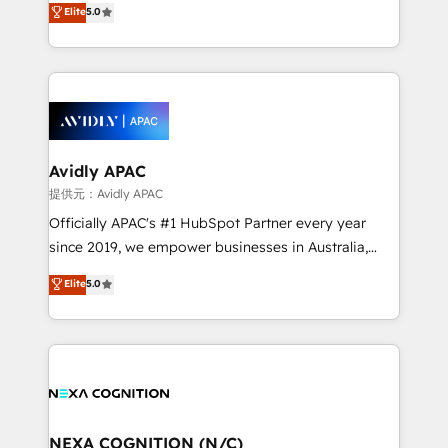
Elite
5.0
integrate HubSpot with complex solutions like SAP,
generating aspect of your business. We’re proud
MicroSoft, custom solutions,... Our company also has
HubSpot Elite Solutions Partners and devout CRM
strong experience with HubSpot CRM extension,
nerds who can harness HubSpot’s custom digital
mobile apps for Field Service Management and
tools to improve each touchpoint of your customer
Retail execution, CPQ, customer portals and
experience. Working hand-in-hand with your team,
HubSpot CMS developments. And we're champions
we’ll assemble a RevOps machine that drives more
when it comes to complex data migrations.
traffic, generates better leads and crushes your
Avidly APAC
revenue goals. We've worked with thousands of
提供元：Avidly APAC
HubSpot customers and we'd love to work with you
Officially APAC's #1 HubSpot Partner every year
too! Clients come to us for: Advanced CRM solutions
since 2019, we empower businesses in Australia,
System Integrations both Custom and Native to
New Zealand, and globally to realise their full
Elite
5.0
HubSpot Data System Migrations between systems
potential through enterprise HubSpot CRM
to HubSpot New lead generation strategies Time-
implementation. And we deliver best practice across
saving automations Fresh growth campaigns Robust
the whole HubSpot platform, covering marketing,
help desk Unified revenue operations Dynamic
sales, service, CMS and integrations. We work with
website development Award-winning creative
all businesses, from start-up to Enterprise, and have
design We live and breathe HubSpot and are ready
delivered the largest HubSpot implementations in
to take on real challenges!
the world. Our human approach to digital
NEXA COGNITION (N/C)