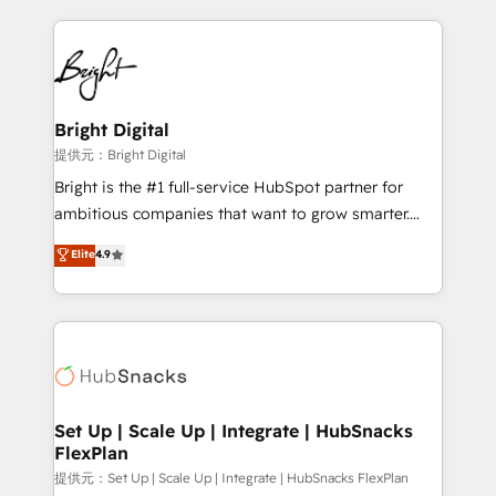
Growth-Driven Design Agency of the Year 🏆2015
automation, integration, and AI innovation to deliver
Became the 5th Agency to reach Diamond 🏆2014
lasting impact. We specialize in: • Turnkey and end-
HubSpot COS Performance Award 🏆2014 HubSpot
to-end HubSpot implementations • Onboarding for
COS Design Award 🏆2013 HubSpot Marketplace
Sales, Service, Marketing & Content Hubs • AI voice
Provider of the Year 🏆2011 Became a HubSpot
and chat agents, predictive automation, and smart
Bright Digital
Partner 📆Founded in 1997
workflows • Salesforce + HubSpot integration •
提供元：Bright Digital
RevOps and AI-driven sales enablement • Website
Bright is the #1 full-service HubSpot partner for
design and CMS development • ERP integration: SAP,
ambitious companies that want to grow smarter.
NetSuite, Microsoft Dynamics, … • Data cleansing
From HubSpot onboarding, to training, from
Elite
4.9
and CRM migration from any platform •
developing a new website to lead generation and
Client/member portals built on HubSpot • Custom
digital marketing; we do it all (and with great
and complex integrations: SAM.gov, GovWin,
results)! In short, our services include: - HubSpot
QuickBooks, PandaDoc, ClickUp, Shopify, Mapsly,
consultancy: onboarding, training, data migration -
WooCommerce, BuilderTrend, and more Experience
HubSpot development: websites, custom modules,
the difference — reach out to see how AI + HubSpot
integrations - Marketing & sales solutions: digital
can transform your business.
marketing, advertising, campaigns, content and
Set Up | Scale Up | Integrate | HubSnacks
FlexPlan
design We connect people, data and technology to
improve customer experiences. With our bright
提供元：Set Up | Scale Up | Integrate | HubSnacks FlexPlan