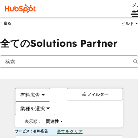
メ
ュ
ビルド
戻る
全てのSolutions Partner
フィルター
有料広告
業種を選択
表示順：
関連性
サービス：有料広告
全てをクリア