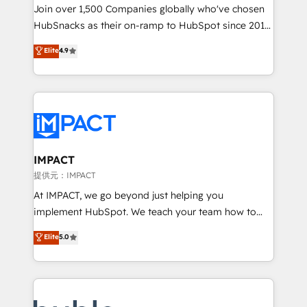
people, exciting ideas and can-do mentality, we
Join over 1,500 Companies globally who've chosen
ensure revenue growth on a daily basis. So tell us
HubSnacks as their on-ramp to HubSpot since 2014
your challenge; our passionate and growth driven
Simple pay-as-you-go plans that accelerate value...
Elite
4.9
team of 100+ experts is ready for you! Driving digital
1️⃣ Set Up | Onboarding New or Check-fixing existing
growth | www.brightdigital.com
HubSpot portals 2️⃣ Scale Up | 100% HubSpot Task
Execution... Global 24/7 ... All Experts 3️⃣ Integrate |
your entire Tech Stack with Custom Integrations
Slash months from your API Integration project... ⬅️
Click "Contact Business" ⬅️ to access 150+ Kickstart
Integration templates that put HubSpot in the center
IMPACT
of your tech stack, syncing... 🛍️ Shopify or
提供元：IMPACT
WooCommerce 💲 Stripe or Paypal 💰 Sage or
At IMPACT, we go beyond just helping you
Netsuite 🤖 Google or Microsoft ✍️ DocuSign or
implement HubSpot. We teach your team how to
PandaDoc 🌐 Avalara or Quaderno HubSnacks holds
master it. As the creators of the Endless Customers
Elite
5.0
the rare Advanced "Custom Integrations"
System™ (the next evolution of They Ask, You
Accreditation, securely sync data across... 🔄 any
Answer), we’re the only HubSpot partner built
apps, in any direction. Stuck on your old CRM..?
entirely around coaching and training. That means
Migrate | seamlessly off your old CRM onto a clean
we don’t do the work for you; we help you build the
new HubSpot portal with Advanced Website and