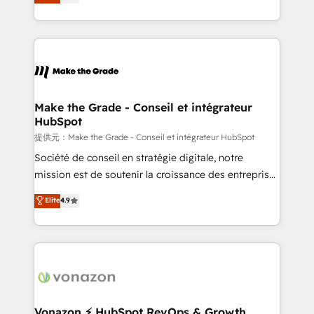
téléphonie, etc.) • Alignement des équipes grâce à un
outil et des données partagées • Amélioration de la
collecte et de l’analyse des données pour des
décisions éclairées • Optimisation de l’efficacité et
de la productivité des équipes Notre équipe de 30
consultants certifiés HubSpot aborde chaque projet
avec un engagement total, alignant processus
Make the Grade - Conseil et intégrateur
HubSpot
métiers et technologie, et guidant vos équipes à
travers le changement, tout en centrant vos objectifs
提供元：Make the Grade - Conseil et intégrateur HubSpot
d’entreprise. Grâce à une méthodologie éprouvée
Société de conseil en stratégie digitale, notre
auprès de plus de 400 clients, nous comprenons
mission est de soutenir la croissance des entreprises
rapidement vos enjeux et intégrons parfaitement
B2B à travers l’acquisition de nouveaux clients,
Elite
4.9
HubSpot dans votre organisation. Pour toute
l'intégration CRM et le développement des revenus
question technique ou besoin de structuration de
auprès de vos comptes existants. En France et à
votre projet HubSpot, contactez notre équipe pour
l'international, nous travaillons avec des ETI
un échange dédié.
ambitieuses, des grands groupes voulant aller au-
delà d’une simple transformation digitale et des
startups florissantes. Nos 3 grandes expertises sont :
➤ L’intégration de CRM et de méthodologie RevOps
Vonazon ⚡ HubSpot RevOps & Growth