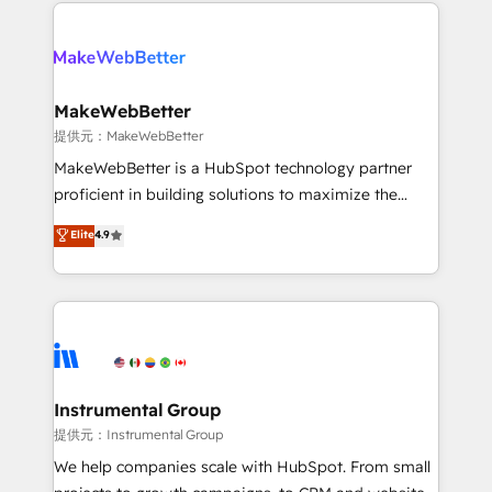
only firm in the world to hold Elite Partner
there’s a good chance one of our globally integrated
Accreditations with both HubSpot and Clay, our
teams has worked with clients just like you Let’s
clients gain a unique advantage in CRM architecture,
explore whether S2 is the partner you’ve been
pipeline generation, data intelligence, and go-to-
looking for...and get your next big initiative moving!
market execution. Why B2B Businesses Choose RP: -
MakeWebBetter
Secure: Soc2 compliant 🛡️ - Pricing: Implementations
提供元：MakeWebBetter
starting at $1,5k 💵 - Speed: Launch in 14 days ⚡ -
MakeWebBetter is a HubSpot technology partner
Global: 75+ RPers across five continents 🌐 - Scale:
proficient in building solutions to maximize the
Largest organically grown & fastest tiering Elite
operational efficiency of HubSpot. The fastest-
Elite
4.9
HubSpot Partner 🪴 - Sales Hub: More
growing tech-enabler & facilitator, MakeWebBetter,
implementations than any other Partner 💻 -
hands you the blend of HubSpot expertise &
Migrations: We convert Salesforce addicts to
eminent solutions & integrations. Trust us to
HubSpot evangelists 🧡 Don't hire a marketing
streamline your HubSpot experience. 🚀HubSpot
agency for an Ops problem. Don't hire a technical
Elite Partners with 10+ years of HubSpot experience
agency for a growth problem. Hire a partner built to
🤝HubSpot Premier Integration partner 🤝Google
solve both.
Premier Partner 2023 🌟5 HubSpot Accreditations 🌟
Instrumental Group
Won HubSpot Theme Challenge 2021 🌟INBOUND’19
提供元：Instrumental Group
HubSpot Rising Star Why us? Harnessing the full
We help companies scale with HubSpot. From small
potential of the powerful HubSpot CRM. ✔️A team of