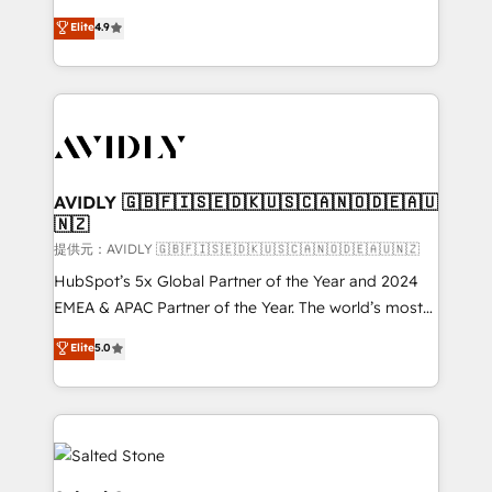
Strategy: Activate Breeze Agents, configure HubSpot
North America. Avec plus de 115 experts en
Elite
4.9
AI, & maximize AEO with tailored AI services. 🧩
marketing automation, Growth, Revops, CRM et
Integrations: Extend HubSpot with custom
webdesign. Markentive is both a consulting firm, a
integrations, hosting, & maintenance.
digital agency and an integrator. With over 115
experts in marketing automation, growth, revops,
CRM and webdesign (We focus on EMEA - USA
customers).
AVIDLY 🇬🇧🇫🇮🇸🇪🇩🇰🇺🇸🇨🇦🇳🇴🇩🇪🇦🇺
🇳🇿
提供元：AVIDLY 🇬🇧🇫🇮🇸🇪🇩🇰🇺🇸🇨🇦🇳🇴🇩🇪🇦🇺🇳🇿
HubSpot’s 5x Global Partner of the Year and 2024
EMEA & APAC Partner of the Year. The world’s most
experienced and fully accredited HubSpot Solutions
Elite
5.0
Partner. 🚀 With 2,750+ HubSpot projects delivered
and 370+ specialists across EMEA, APAC and NAM,
we de-risk complex CRM programmes and
accelerate ROI across every HubSpot Hub. 🧭 From
multi-region migrations to AI-powered automation,