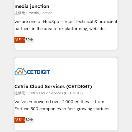
Mexico, USA, and Portugal—we've executed over a
media junction
hundred successful operations. Our approach,
提供元：media junction
rooted in RevOps principles, integrates analysis,
We are one of HubSpot's most technical & proficient
training, planning, and qualification. Leveraging
partners in the area of re-platforming, website
technology, data analytics, CRM optimization, and
design & development. We specialize in multi-hub
Elite
5.0
inbound marketing tactics, we focus on
implementations for mid-market & enterprise
understanding, nurturing, and converting leads.
companies. We are woman-owned, powered by
Partner with us to unlock your business's full
coffee, and we ❤️ dogs. We produce award-winning
potential and achieve sustained growth in today's
work for our clients. 🏆2023 Technical Expertise
competitive market.
Impact Award 🏆2022 Technical Expertise Impact
Award 🏆2022 Platform Migration Excellence Impact
Award 🏆2020 Elite Solutions Partner 🏆2019
Cetrix Cloud Services (CETDIGIT)
Integrations HubSpot Impact Award 🏆2019
提供元：Cetrix Cloud Services (CETDIGIT)
Marketing Enablement HubSpot Impact Award 🏆
We’ve empowered over 2,000 entities — from
2018 Website Design HubSpot Impact Award 🏆2017
Fortune 500 companies to fast-growing startups
Website Design HubSpot Impact Award 🏆2016
and nonprofits — to streamline operations, scale
Elite
5.0
Growth-Driven Design Agency of the Year 🏆2016
revenue, and unlock the full potential of HubSpot.
Sales Enablement HubSpot Impact Award 🏆2015
With deep technical and industry expertise, we fuse