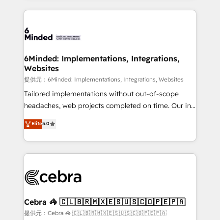
Our Expertise 🔹 Onboarding & Implementation:
Accredited HubSpot Partner, ensuring smooth setup
tailored to your GTM motion. 🔹 Migrations:
Accredited HubSpot Partner, ensuring migration
from other CRMs to HubSpot without data loss or
6Minded: Implementations, Integrations,
Websites
downtime. 🔹 RevOps Strategy: Align teams,
processes, and data to drive revenue efficiency. 🔹
提供元：6Minded: Implementations, Integrations, Websites
Integrations: Connect HubSpot with your tech stack
Tailored implementations without out-of-scope
for better adoption. 🔹 Custom Solutions: Build
headaches, web projects completed on time. Our in-
tailored apps, workflows, and configurations. We are
house team of certified CRM architects, experts,
Elite
5.0
SOC 2 Type II and ISO 27001 certified, reinforcing
developers, designers, and marketers handles all
our commitment to data security and compliance. At
aspects of your HubSpot. ✨ 400+ global clients ✨
OneMetric, we help revenue teams focus on the
100+ seamless migrations from 15+ different CRMs
OneMetric that matters most: revenue.
✨ 100,000+ hours in HubSpot projects, 75+ full Hub
implementations, and 5,000+ pages ✨ CS: Clients
generating 7-digit MRR from inbound campaigns ✨
CS: 245% organic growth & +751% new visitors for a
Cebra 🦓 🇨🇱🇧🇷🇲🇽🇪🇸🇺🇸🇨🇴🇵🇪🇵🇦
full-funnel HubSpot project ✨ CS: 415% conversion
提供元：Cebra 🦓 🇨🇱🇧🇷🇲🇽🇪🇸🇺🇸🇨🇴🇵🇪🇵🇦