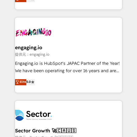
prospecting, follow-ups, service triage, and
Operations (RevOps) e Inteligência Artificial para
knowledge retrieval—built in HubSpot. ⚡ Fast-Track
estruturar processos integrar sistemas organizar
& Growth-Track Services Fast-Track: Rapid HubSpot
dados e automatizar operações. O objetivo é
onboarding in weeks Growth-Track: Unlock
transformar a HubSpot em um verdadeiro sistema
advanced optimization & adoption 📍 São Paulo, BR
operacional de receita conectando equipes
• Des Moines, IA • New York, NY
tecnologia e dados em uma operação integrada.
Também somos distribuidores oficiais da HubSpot
engaging.io
e de mais de 150 softwares globais permitindo
提供元：engaging.io
contratar e pagar a HubSpot em reais com nota
Engaging.io is HubSpot's JAPAC Partner of the Year!
fiscal no Brasil e gerar economia de até 50% na
We have been operating for over 16 years and are
contratação de softwares internacionais.
one of HubSpot's most experienced and technically
Elite
5.0
Oferecemos ainda agentes de IA especializados em
capable Agency Partners globally. We specialise in
HubSpot que automatizam tarefas executam rotinas
complex CRM migrations, implementations,
no CRM e mantêm os dados organizados, como um
integrations, custom CMS portal development,
especialista operando a plataforma 24/7. Hoje 300+
design & UX for mid to large to multi national
empresas em 13 países utilizam a Nexforce. Somos
businesses. Our teams are based in North America
a maior parceira da HubSpot na América Latina e
and APAC. We are HubSpot's top-ranked Advanced
líder no ranking global de sucesso do cliente da
Implementation Certified Partner and we contribute
Sector Growth 🚀🇨🇦🇺🇸
HubSpot.
to their advisory council. We strive to do 'good work