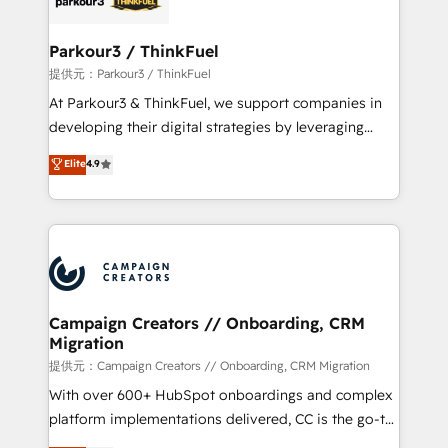
automation, and revenue intelligence to help
companies scale faster and smarter. 🔹 BOOMS:
Parkour3 / ThinkFuel
Demand generation for all your buyers With BOOMS,
提供元：Parkour3 / ThinkFuel
you invest in 100% of your buyers, accelerating your
At Parkour3 & ThinkFuel, we support companies in
growth and positioning yourself as an undisputed
developing their digital strategies by leveraging
leader. 🔹 BOOST: Optimize your digital
technologies and automating their marketing and
Elite
4.9
transformation process A methodology designed to
sales processes to generate growth. Our offer spans
implement HubSpot effectively and optimize your
from Strategy to Operations. We specialize in CRM
digital processes. 🔹 Trusted by Industry Leaders
onboarding and implementation, web design, sales
With an average rating of 4.9/5 and a proven track
& marketing automation, and digital marketing. With
record of business transformation, our growth-first
extensive experience working with tech companies
approach has helped brands dominate their
and manufacturers since 2002, we are committed to
markets.
empowering our clients and developing their
Campaign Creators // Onboarding, CRM
Migration
autonomy. Get to grips with HubSpot through
guided implementation and seamless integration of
提供元：Campaign Creators // Onboarding, CRM Migration
the CRM platform into your digital ecosystem. Would
With over 600+ HubSpot onboardings and complex
you like support in deploying your inbound
platform implementations delivered, CC is the go-to
marketing strategy? We'll provide support tailored
Elite Solutions Partner for businesses ready to