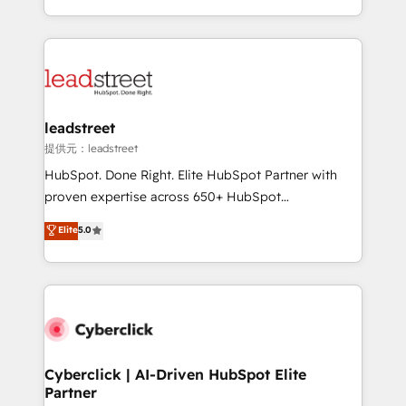
America. From casual user to super fan: make
Canada, we’ve delivered thousands of successful
HubSpot an experience you LOVE!
HubSpot projects for mid-market and enterprise
clients worldwide, with over 10 years experience. We
combine HubSpot, data, and AI to design connected
go-to-market systems that align people, process,
and technology for predictable, scalable revenue
leadstreet
growth. Our expertise spans RevOps, CRM and data
提供元：leadstreet
architecture, AI enablement, and strategic marketing,
HubSpot. Done Right. Elite HubSpot Partner with
delivered through our proprietary FLAIR framework
proven expertise across 650+ HubSpot
for responsible AI adoption. As a HubSpot Elite
implementations. With 12+ years of HubSpot
Elite
5.0
Partner and ISO 27001:2022 certified consultancy,
experience, we help you use the HubSpot platform
we blend strategy, creativity, and technology to help
to its fullest capacity, improve your current HubSpot
organisations scale smarter and grow stronger.
website, or build your new one.
Cyberclick | AI-Driven HubSpot Elite
Partner