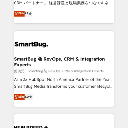
Move from any legacy CRM. Zero downtime, full data
CRM パートナー」 経営課題と現場業務をつなぐAIネイ
integrity. ➤ Implementation: Configure HubSpot to
ティブ・エージェンシーとして、HubSpot Eliteの実装
Elite
4.9
run your revenue process. Sales, marketing, and
力で顧客フロント業務を再設計します。 💡 100inc は何
service wired together. ➤ AI and Integrations: Layer
をする会社か？ HubSpotを共通基盤に、AIエージェン
Breeze AI, custom agents, and APIs to remove
トを組み込んだ顧客フロント業務（マーケティング・営
manual work. ➤ Ongoing Management: Monthly
業・CS）を組織全体で設計・実装する日本のAIネイテ
tune-ups, feature rollouts, adoption coaching. Buying
ィブ・エージェンシーです。事業部・グループ会社・部
HubSpot, switching to it, or reviving a stale portal?
門が分立する組織で、データと業務プロセスのサイロ化
We are built for the work.
を、CRMを軸とした全社共通基盤に再構築します。意
SmartBug 🚀 RevOps, CRM & Integration
Experts
思決定者・PMO・現場担当者に並走します。 1️⃣
HubSpot導入・活用支援 顧客データの一元化から、
提供元：SmartBug 🚀 RevOps, CRM & Integration Experts
GTMの見える化・自動化まで。全Hub統合運用、デー
As a 3x HubSpot North America Partner of the Year,
タ品質設計、グループ横断のCRM統合に対応します。
SmartBug Media transforms your customer lifecycle
2️⃣ AIエージェント組織構築 営業・マーケティング業務
into a revenue engine. Our unified ecosystem
Elite
5.0
の一部をAIが自律実行する組織への移行を設計・実装。
includes specialized divisions Globalia (AI &
Breeze・Claude等をHubSpotと連携させ、役割定義・
Software) and Point Success Media (Paid Media),
運用ルール・成果指標まで含めて設計します。 3️⃣ 全社
making this the official home for all three brands. 🔄
DX × AI推進のPMO伴走支援 複数部門をまたぐDX×AI変
Implementation & Integration - Seamless migrations
革を、構想から実装・定着までPMOとして主導。「設
and system integrations powered by Globalia’s