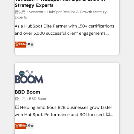
Strategy Experts
pour aligner les équipes marketing, commerciales et
support client (data migration, synchronisation API,
提供元：Vonazon ⚡ HubSpot RevOps & Growth Strategy
Experts
audit et maintenance) ➤ La création de sites internet
As a HubSpot Elite Partner with 150+ certifications
de conversion qui transforment les visiteurs en
and over 5,000 successful client engagements,
opportunités d'affaires ➤ La mise en place de
Vonazon turns marketing complexity into
stratégies d'acquisition marketing (SEO, SEA,
Elite
5.0
measurable, scalable growth. From onboarding to
inbound, automatisation marketing, ABM, IA,
enterprise-grade campaigns, our in-house team
emailing) Informations clés : - 10 ans d'expérience -
builds scalable strategies that drive long-term
100+ intégrations CRM HubSpot réussies - 40
revenue. ⚙️ HubSpot Integration & Optimization •
experts conseil - 150 certifications HubSpot
Seamless CRM, CMS, and automation setup •
cumulées
Complex platform migrations and data cleanups •
Custom APIs and third-party integrations 📈 End-to-
BBD Boom
End Revenue Acceleration • Lifecycle marketing and
提供元：BBD Boom
pipeline growth programs • Sales enablement tools
💥 Helping ambitious B2B businesses grow faster
and CRM optimization • Retention strategies with
with HubSpot. Performance and ROI focused. 💥
customer journey mapping 🏅 Elite-Level HubSpot
BBD Boom is the HubSpot partner that can help you
Elite
5.0
Execution • 750+ onboardings and 2,000+
to HubSpot Better. We work with your teams to
implementations • Deep expertise across marketing,