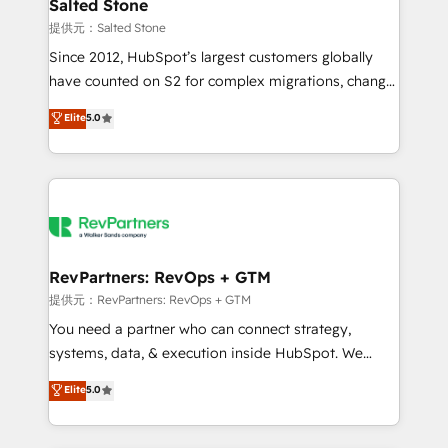
we turn complexity into clarity, human at global
Salted Stone
scale. 🏆 HubSpot’s CEO called us “the partner of the
提供元：Salted Stone
future.” Others agree it is proof of trust built through
Since 2012, HubSpot’s largest customers globally
measurable impact.
have counted on S2 for complex migrations, change
management, systems integration, and creative
Elite
5.0
solutions that deliver measurable impact and
transform brand experiences As one of the few full-
service creative agencies in the HubSpot
ecosystem, we blend strategy, technology, & award-
winning design to build scalable, globally
regionalized HubSpot websites, integrated
marketing campaigns, & RevOps frameworks that
RevPartners: RevOps + GTM
fuel long-term success We connect the entire
提供元：RevPartners: RevOps + GTM
customer lifecycle through seamless integrations,
You need a partner who can connect strategy,
ensure long-term adoption with change-
systems, data, & execution inside HubSpot. We
management programs, and align marketing, sales,
bridge the gap where most agencies fall short by
Elite
5.0
and service to drive sustainable growth With 6 key
combining GTM strategy with technical execution to
HubSpot accreditations and experience across
solve the right problem with the right solution. As the
hundreds of organizations in dozens of industries,