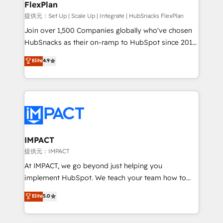
FlexPlan
people, exciting ideas and can-do mentality, we
ensure revenue growth on a daily basis. So tell us
提供元：Set Up | Scale Up | Integrate | HubSnacks FlexPlan
your challenge; our passionate and growth driven
Join over 1,500 Companies globally who've chosen
team of 100+ experts is ready for you! Driving digital
HubSnacks as their on-ramp to HubSpot since 2014
growth | www.brightdigital.com
Simple pay-as-you-go plans that accelerate value...
Elite
4.9
1️⃣ Set Up | Onboarding New or Check-fixing existing
HubSpot portals 2️⃣ Scale Up | 100% HubSpot Task
Execution... Global 24/7 ... All Experts 3️⃣ Integrate |
your entire Tech Stack with Custom Integrations
Slash months from your API Integration project... ⬅️
Click "Contact Business" ⬅️ to access 150+ Kickstart
Integration templates that put HubSpot in the center
IMPACT
of your tech stack, syncing... 🛍️ Shopify or
提供元：IMPACT
WooCommerce 💲 Stripe or Paypal 💰 Sage or
At IMPACT, we go beyond just helping you
Netsuite 🤖 Google or Microsoft ✍️ DocuSign or
implement HubSpot. We teach your team how to
PandaDoc 🌐 Avalara or Quaderno HubSnacks holds
master it. As the creators of the Endless Customers
Elite
5.0
the rare Advanced "Custom Integrations"
System™ (the next evolution of They Ask, You
Accreditation, securely sync data across... 🔄 any
Answer), we’re the only HubSpot partner built
apps, in any direction. Stuck on your old CRM..?