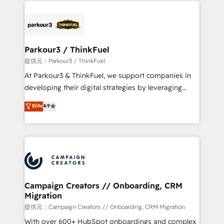
specialize in crafting high-performance growth
strategies that integrate data-driven marketing,
automation, and revenue intelligence to help
companies scale faster and smarter. 🔹 BOOMS:
Parkour3 / ThinkFuel
Demand generation for all your buyers With BOOMS,
提供元：Parkour3 / ThinkFuel
you invest in 100% of your buyers, accelerating your
At Parkour3 & ThinkFuel, we support companies in
growth and positioning yourself as an undisputed
developing their digital strategies by leveraging
leader. 🔹 BOOST: Optimize your digital
technologies and automating their marketing and
Elite
4.9
transformation process A methodology designed to
sales processes to generate growth. Our offer spans
implement HubSpot effectively and optimize your
from Strategy to Operations. We specialize in CRM
digital processes. 🔹 Trusted by Industry Leaders
onboarding and implementation, web design, sales
With an average rating of 4.9/5 and a proven track
& marketing automation, and digital marketing. With
record of business transformation, our growth-first
extensive experience working with tech companies
approach has helped brands dominate their
and manufacturers since 2002, we are committed to
markets.
empowering our clients and developing their
Campaign Creators // Onboarding, CRM
Migration
autonomy. Get to grips with HubSpot through
guided implementation and seamless integration of
提供元：Campaign Creators // Onboarding, CRM Migration
the CRM platform into your digital ecosystem. Would
With over 600+ HubSpot onboardings and complex