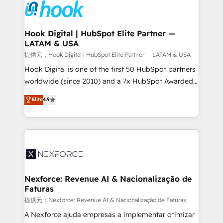
move beyond spreadsheets into unified systems
Onboarding - Data Migration & Integrations -
that drive real business results.
Technical Audit & Optimization Strategic Solutions: -
Revenue Operations - Inbound Marketing -
Hook Digital | HubSpot Elite Partner —
LATAM & USA
Outbound Marketing - HubSpot CMS Website
Design & Development We empower our clients to
提供元：Hook Digital | HubSpot Elite Partner — LATAM & USA
reach their full potential by providing transparent,
Hook Digital is one of the first 50 HubSpot partners
relationship-driven support. With over 300 HubSpot
worldwide (since 2010) and a 7x HubSpot Awarded
certifications and accreditations, we deliver both the
Elite Partner. With 500+ projects across the U.S.,
Elite
4.9
technical know-how and strategic guidance you
Brazil, and LATAM, we combine global expertise with
need to succeed.
regional experience. Today, we are Brazil’s largest
HubSpot Elite Partner—trusted by companies across
the Americas to scale smarter. ⚙️ CRM
Implementation & Migration Onboarding across all
Hubs, plus migrations from Salesforce, Pipedrive, RD
Station, Freshdesk, Intercom, and more. Custom
Nexforce: Revenue AI & Nacionalização de
Faturas
objects, automations, and integrations built for
growth. 🚀 AI-Driven GTM Orchestration Unify
提供元：Nexforce: Revenue AI & Nacionalização de Faturas
HubSpot with LinkedIn, WhatsApp, email, paid
A Nexforce ajuda empresas a implementar otimizar