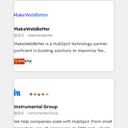
only firm in the world to hold Elite Partner
there’s a good chance one of our globally integrated
Accreditations with both HubSpot and Clay, our
teams has worked with clients just like you Let’s
clients gain a unique advantage in CRM architecture,
explore whether S2 is the partner you’ve been
pipeline generation, data intelligence, and go-to-
looking for...and get your next big initiative moving!
market execution. Why B2B Businesses Choose RP: -
MakeWebBetter
Secure: Soc2 compliant 🛡️ - Pricing: Implementations
提供元：MakeWebBetter
starting at $1,5k 💵 - Speed: Launch in 14 days ⚡ -
MakeWebBetter is a HubSpot technology partner
Global: 75+ RPers across five continents 🌐 - Scale:
proficient in building solutions to maximize the
Largest organically grown & fastest tiering Elite
operational efficiency of HubSpot. The fastest-
Elite
4.9
HubSpot Partner 🪴 - Sales Hub: More
growing tech-enabler & facilitator, MakeWebBetter,
implementations than any other Partner 💻 -
hands you the blend of HubSpot expertise &
Migrations: We convert Salesforce addicts to
eminent solutions & integrations. Trust us to
HubSpot evangelists 🧡 Don't hire a marketing
streamline your HubSpot experience. 🚀HubSpot
agency for an Ops problem. Don't hire a technical
Elite Partners with 10+ years of HubSpot experience
agency for a growth problem. Hire a partner built to
🤝HubSpot Premier Integration partner 🤝Google
solve both.
Premier Partner 2023 🌟5 HubSpot Accreditations 🌟
Instrumental Group
Won HubSpot Theme Challenge 2021 🌟INBOUND’19
提供元：Instrumental Group
HubSpot Rising Star Why us? Harnessing the full
We help companies scale with HubSpot. From small
potential of the powerful HubSpot CRM. ✔️A team of