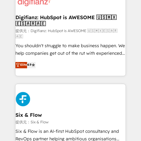
supercharge revenue operations Key services: • CRM
investment
Implementation • Systems Integration • Digital
Transformation / Web Development • RevOps &
Digifianz: HubSpot is AWESOME 🇺🇸🇲🇽
🇪🇸🇦🇷🇦🇪
Sales Consulting • Marketing Automation What
makes us different? 🚀 Top 0.5% of global HubSpot
提供元：Digifianz: HubSpot is AWESOME 🇺🇸🇲🇽🇪🇸🇦🇷
🇦🇪
agencies ⚙️ The strongest technical ability and
You shouldn't struggle to make business happen. We
integration capabilities 💼 Consultative, long-term
help companies get out of the rut with experienced,
partners who will embed ourselves into your
process-oriented teams implementing HubSpot
business, processes and systems 🏢 We specialise in
Elite
4.9
Marketing, Sales, Service, CMS and Operations Hub,
working with mid-market and enterprise
so selling and actually engaging with your customers
organisations, global organisations and those with
feels easy and pain-free. We are a top ranked
complex use cases 🏆 CRM Implementation,
HubSpot Elite Partner, winner of Rookie of the Year
Platform Enablement, Custom Integration and
and Customer First Awards, 4.9/5 rating in HubSpot
Onboarding Accredited 🔐 ISO27001 & ISO9001
Reviews and 4.9/5 rating in Clutch Reviews. Digifianz
Certified
helps the following industries: logistics & 3PL, home
Six & Flow
improvement & construction, branding and
提供元：Six & Flow
commercialization, real estate, health, education,
Six & Flow is an AI-first HubSpot consultancy and
SaaS, Software Dev & IT and consulting, make the
RevOps partner helping ambitious organisations