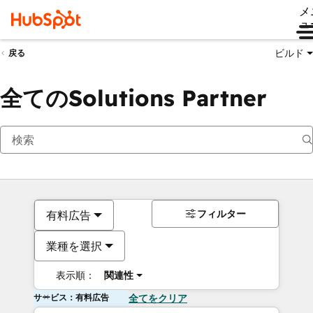
メ
ュ
ビルド
戻る
全てのSolutions Partner
フィルター
有料広告
業種を選択
表示順：
関連性
サービス：有料広告
全てをクリア