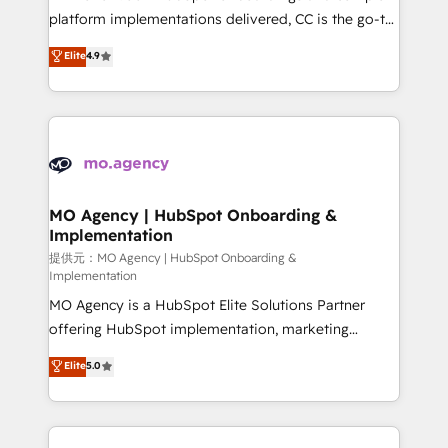
you like support in deploying your inbound
platform implementations delivered, CC is the go-to
marketing strategy? We'll provide support tailored
Elite Solutions Partner for businesses ready to
Elite
4.9
to your needs and sales objectives. With 125+
migrate, replatform, and scale smarter. We specialize
certifications, we are part of the most certified
in high-impact CRM and CMS migrations and
Canadian agencies, and we both hold Onboarding
onboarding from platforms like Salesforce, NetSuite,
Accreditations. Based in Canada (coast to coast), our
Zoho, Pardot, Marketo, Microsoft Dynamics, Wix,
services are offered in both English & French.
WordPress and legacy CRMs, turning fragmented
systems into unified, growth-ready HubSpot
architectures that accelerate revenue operations and
MO Agency | HubSpot Onboarding &
Implementation
performance. - Multi-object CRM migration, cleanup,
and implementation. - Pre-built and custom
提供元：MO Agency | HubSpot Onboarding &
Implementation
integrations across your full tech stack. - Custom
MO Agency is a HubSpot Elite Solutions Partner
object setup, CMS builds, and full-funnel automation.
offering HubSpot implementation, marketing
- Dashboards, lifecycle campaigns, and lead
automation, CRM and RevOps consulting, B2B SEO,
nurturing sequences. - Cross-hub setup across
Elite
5.0
paid media, content marketing, AEO and GEO (AI
Marketing, Sales, Operations, and Service Hubs. -
search optimisation), and HubSpot Content Hub and
Ongoing optimization, managed support, and
WordPress development. We work with enterprise
scalable retainers. Let’s make HubSpot your most