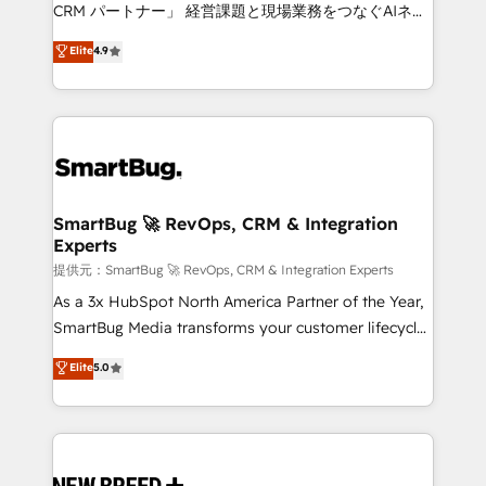
Move from any legacy CRM. Zero downtime, full data
CRM パートナー」 経営課題と現場業務をつなぐAIネイ
integrity. ➤ Implementation: Configure HubSpot to
ティブ・エージェンシーとして、HubSpot Eliteの実装
Elite
4.9
run your revenue process. Sales, marketing, and
力で顧客フロント業務を再設計します。 💡 100inc は何
service wired together. ➤ AI and Integrations: Layer
をする会社か？ HubSpotを共通基盤に、AIエージェン
Breeze AI, custom agents, and APIs to remove
トを組み込んだ顧客フロント業務（マーケティング・営
manual work. ➤ Ongoing Management: Monthly
業・CS）を組織全体で設計・実装する日本のAIネイテ
tune-ups, feature rollouts, adoption coaching. Buying
ィブ・エージェンシーです。事業部・グループ会社・部
HubSpot, switching to it, or reviving a stale portal?
門が分立する組織で、データと業務プロセスのサイロ化
We are built for the work.
を、CRMを軸とした全社共通基盤に再構築します。意
SmartBug 🚀 RevOps, CRM & Integration
Experts
思決定者・PMO・現場担当者に並走します。 1️⃣
HubSpot導入・活用支援 顧客データの一元化から、
提供元：SmartBug 🚀 RevOps, CRM & Integration Experts
GTMの見える化・自動化まで。全Hub統合運用、デー
As a 3x HubSpot North America Partner of the Year,
タ品質設計、グループ横断のCRM統合に対応します。
SmartBug Media transforms your customer lifecycle
2️⃣ AIエージェント組織構築 営業・マーケティング業務
into a revenue engine. Our unified ecosystem
Elite
5.0
の一部をAIが自律実行する組織への移行を設計・実装。
includes specialized divisions Globalia (AI &
Breeze・Claude等をHubSpotと連携させ、役割定義・
Software) and Point Success Media (Paid Media),
運用ルール・成果指標まで含めて設計します。 3️⃣ 全社
making this the official home for all three brands. 🔄
DX × AI推進のPMO伴走支援 複数部門をまたぐDX×AI変
Implementation & Integration - Seamless migrations
革を、構想から実装・定着までPMOとして主導。「設
and system integrations powered by Globalia’s