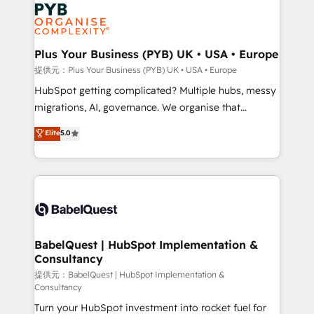
and growth-led companies across technology,
powerful growth engine. Built to convert, scale, and
professional services, financial services and
drive results.
industrial sectors. Offices in Johannesburg, Cape
Town, Dubai & London. 500+ HubSpot CRM
Plus Your Business (PYB) UK • USA • Europe
implementations delivered. AI visibility coverage
提供元：Plus Your Business (PYB) UK • USA • Europe
across ChatGPT, Claude, Perplexity, Gemini and
HubSpot getting complicated? Multiple hubs, messy
Google AI Overviews. HubSpot Impact Award -
migrations, AI, governance. We organise that
Customer First HubSpot Impact Award - Integrations
complexity, so your team can put HubSpot to work...
Elite
5.0
Innovation HubSpot Impact Award - Platform
Welcome to our Profile! We help with: • CRM
Migration Excellence HubSpot Impact Award -
implementation, reports, workflows, and team
Platform Excellence 40+ full-time HubSpot
training • CRM migration from Salesforce, Pipedrive,
professionals. 100s of certifications and
Dynamics and others • Technical projects including
accreditations with HubSpot.
custom API integrations with ERP (and other
systems) • AI governance for HubSpot-centred
operations A little about us: • Boutique 'Elite' team of
BabelQuest | HubSpot Implementation &
Consultancy
12 • 150+ clients across Sales Hub, Marketing Hub,
Service Hub, Data Hub and CMS • ISO/IEC
提供元：BabelQuest | HubSpot Implementation &
Consultancy
27001:2022, ISO 9001:2015, and ISO 42001:2023
Turn your HubSpot investment into rocket fuel for
certified - the AI management standard • GuardHub: