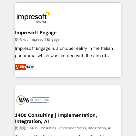
experiences. To us, technology is more than just
tech global congress). 👉 Ready to scale your
code; it’s about creating things that are useful, cool,
business with HubSpot? Let Cebra’s experts help
and—most importantly—simple. That’s why we lean
you grow faster, smarter, and with impact.
into bold ideas and shape them into thoughtful
products and strategies that actually make a
Impresoft Engage
difference.
提供元：Impresoft Engage
Impresoft Engage is a unique reality in the Italian
panorama, which was created with the aim of
putting Customer Experience at the center by
Elite
4.9
creating digital environments capable of integrating
people, processes and data. We offer the best
digital solutions on the market, ranging from CRM
processes and technologies to digital strategy, from
marketing automation to online and offline sales
processes through Customer Service Management,
allowing companies to optimize processes and meet
1406 Consulting | Implementation,
Integration, AI
the needs of the customer. We are part of Impresoft
Group, a group of specialized and complementary
提供元：1406 Consulting | Implementation, Integration, AI
companies that divide their offer into 4