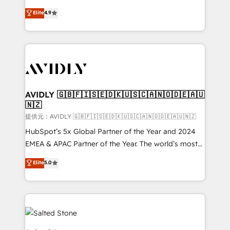
Strategy: Activate Breeze Agents, configure HubSpot
North America. Avec plus de 115 experts en
Elite
4.9
AI, & maximize AEO with tailored AI services. 🧩
marketing automation, Growth, Revops, CRM et
Integrations: Extend HubSpot with custom
webdesign. Markentive is both a consulting firm, a
integrations, hosting, & maintenance.
digital agency and an integrator. With over 115
experts in marketing automation, growth, revops,
CRM and webdesign (We focus on EMEA - USA
customers).
AVIDLY 🇬🇧🇫🇮🇸🇪🇩🇰🇺🇸🇨🇦🇳🇴🇩🇪🇦🇺
🇳🇿
提供元：AVIDLY 🇬🇧🇫🇮🇸🇪🇩🇰🇺🇸🇨🇦🇳🇴🇩🇪🇦🇺🇳🇿
HubSpot’s 5x Global Partner of the Year and 2024
EMEA & APAC Partner of the Year. The world’s most
experienced and fully accredited HubSpot Solutions
Elite
5.0
Partner. 🚀 With 2,750+ HubSpot projects delivered
and 370+ specialists across EMEA, APAC and NAM,
we de-risk complex CRM programmes and
accelerate ROI across every HubSpot Hub. 🧭 From
multi-region migrations to AI-powered automation,