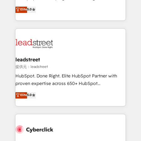
most out of their HubSpot experience operating in
grow with clarity, confidence, and intelligence.
Elite
5.0
the United States, EU, UAE, Mexico and Latin
Operating across the UK, Netherlands, Ireland, and
America. From casual user to super fan: make
Canada, we’ve delivered thousands of successful
HubSpot an experience you LOVE!
HubSpot projects for mid-market and enterprise
clients worldwide, with over 10 years experience. We
combine HubSpot, data, and AI to design connected
go-to-market systems that align people, process,
and technology for predictable, scalable revenue
leadstreet
growth. Our expertise spans RevOps, CRM and data
提供元：leadstreet
architecture, AI enablement, and strategic marketing,
HubSpot. Done Right. Elite HubSpot Partner with
delivered through our proprietary FLAIR framework
proven expertise across 650+ HubSpot
for responsible AI adoption. As a HubSpot Elite
implementations. With 12+ years of HubSpot
Elite
5.0
Partner and ISO 27001:2022 certified consultancy,
experience, we help you use the HubSpot platform
we blend strategy, creativity, and technology to help
to its fullest capacity, improve your current HubSpot
organisations scale smarter and grow stronger.
website, or build your new one.