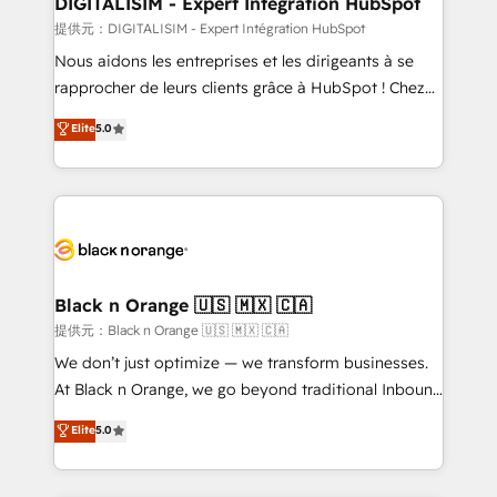
DIGITALISIM - Expert Intégration HubSpot
team (50+), we work with reputable companies in
提供元：DIGITALISIM - Expert Intégration HubSpot
B2B sectors such as manufacturing, SaaS and
Nous aidons les entreprises et les dirigeants à se
business services. We prepare a customized
rapprocher de leurs clients grâce à HubSpot ! Chez
business case that demonstrates the value and
DIGITALISIM, nous avons l'intime conviction que la
Elite
5.0
impact of your digital transformation, including a
réussite des entreprises passe par l’innovation web,
detailed financial rationale with a focus on ROI and
le marketing digital, et la relation client ! C'est
TCO. As a trusted extension of your team, we
pourquoi, nos experts sont à la fois capables de
believe in the power of partnership. Together, we
gérer votre projet de création de site internet, votre
embark on a transformational journey that sets your
référencement, votre stratégie digitale et le pilotage
business up for long-term success. Unlock your
et l'intégration d'HubSpot ! Les grandes phases d'un
business. If not now, when?
projet HubSpot avec DIGITALISIM : 🧽 Nettoyage,
Black n Orange 🇺🇸 🇲🇽 🇨🇦
migration et intégration des bases de données. 🚀
提供元：Black n Orange 🇺🇸 🇲🇽 🇨🇦
Développement des interfaces avec vos logiciels
We don’t just optimize — we transform businesses.
métiers ⚙️ Configuration de la plateforme HubSpot
At Black n Orange, we go beyond traditional Inbound
📈 Configuration de rapports et tableaux de bord 🤝
Marketing with our exclusive methodologies:
Elite
5.0
Book Process & Guidelines utilisateurs 🎓
BOOMS and BOOST. Together, they form a powerful
Formations des utilisateurs
combination that has driven success for over 800
businesses worldwide. As Elite HubSpot Partners, we