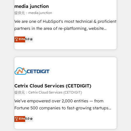
Mexico, USA, and Portugal—we've executed over a
media junction
hundred successful operations. Our approach,
提供元：media junction
rooted in RevOps principles, integrates analysis,
We are one of HubSpot's most technical & proficient
training, planning, and qualification. Leveraging
partners in the area of re-platforming, website
technology, data analytics, CRM optimization, and
design & development. We specialize in multi-hub
Elite
5.0
inbound marketing tactics, we focus on
implementations for mid-market & enterprise
understanding, nurturing, and converting leads.
companies. We are woman-owned, powered by
Partner with us to unlock your business's full
coffee, and we ❤️ dogs. We produce award-winning
potential and achieve sustained growth in today's
work for our clients. 🏆2023 Technical Expertise
competitive market.
Impact Award 🏆2022 Technical Expertise Impact
Award 🏆2022 Platform Migration Excellence Impact
Award 🏆2020 Elite Solutions Partner 🏆2019
Cetrix Cloud Services (CETDIGIT)
Integrations HubSpot Impact Award 🏆2019
提供元：Cetrix Cloud Services (CETDIGIT)
Marketing Enablement HubSpot Impact Award 🏆
We’ve empowered over 2,000 entities — from
2018 Website Design HubSpot Impact Award 🏆2017
Fortune 500 companies to fast-growing startups
Website Design HubSpot Impact Award 🏆2016
and nonprofits — to streamline operations, scale
Elite
5.0
Growth-Driven Design Agency of the Year 🏆2016
revenue, and unlock the full potential of HubSpot.
Sales Enablement HubSpot Impact Award 🏆2015
With deep technical and industry expertise, we fuse