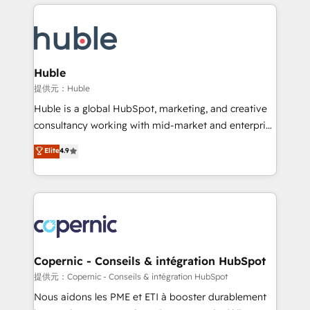
entirely around coaching and training. That means
Migrate | seamlessly off your old CRM onto a clean
we don’t do the work for you; we help you build the
new HubSpot portal with Advanced Website and
skills, processes, and internal team you need to
CRM Migrations using our in-house "HubScrub" Tool.
attract the right buyers, close deals faster, and grow
without outside dependencies. You’ll learn how to: •
Huble
Set up, audit, and organize your HubSpot portal •
提供元：Huble
Get your sales team fully using HubSpot • Track
Huble is a global HubSpot, marketing, and creative
pipeline and revenue across the entire buyer journey
consultancy working with mid-market and enterprise
• Build an in-house marketing team that drives
businesses. We go beyond implementation, shaping
Elite
4.9
growth • Create content and videos that attract
the strategy, processes, and teams that turn
buyers • Use AI to scale smarter Our coaching-led
HubSpot into a genuine growth engine. Named
approach works best for companies that are done
HubSpot's Global Partner of the Year in 2024,
with outsourcing and ready to build something that
consistently ranked among their top 5 partners
lasts. So if you're ready to become the most trusted
worldwide, and with over 15 years in the ecosystem,
voice in your market, let’s talk.
Huble has built a track record that speaks for itself.
One company, one operating model, delivering
Copernic - Conseils & intégration HubSpot
across offices and consulting teams in the UK, USA,
提供元：Copernic - Conseils & intégration HubSpot
Canada, Germany, France, Belgium, Singapore, and
Nous aidons les PME et ETI à booster durablement
South Africa. Certified compliant with ISO/IEC