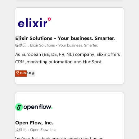
Manufacturing: ERP integrations; operational
applications of our solutions; Technical HubSpot
alignment 🛡️ Compliance & Data Considerations:
Consulting, Content Marketing, Growth-Driven
HIPAA-aware; CASL-compliant; GDPR-ready
Design, Migrations + Integrations. Mole Street’s
implementations where required 💡 Why 500+
mission is empowering others to realize their
Clients Choose Us: Elite Partner; technical, fast, and
greatness, which is achieved through creating
Elixir Solutions - Your business. Smarter.
built to scale.
absolute clarity, derived from a well-defined
提供元：Elixir Solutions - Your business. Smarter.
strategy, executed well, and reported on with clear
As European (BE, DE, FR, NL) company, Elixir offers
results. The culture is driven by core values; Joy, Grit,
CRM, marketing automation and HubSpot
Accountability, Curiosity, Authenticity, Growth
integration products and services to mid-market
Elite
5.0
Mindedness, and Clarity. We are driven to win for the
and enterprise customers. We ensure that your sales,
collective good of the company and its clientele, and
service and marketing department operates in the
dedicated to breaking the mold from the agency of
most effective way, while at the same time
the past into the consultancy of the future. Great
leveraging your commercial data for a fully
things are happening.
integrated buyers journey. Elixir is located in
Brussels, Munich "München", Cologne "Köln", Paris
and Amsterdam. Elixir is a first mover and leader
Open Flow, Inc.
when it comes to HubSpot sales and service
提供元：Open Flow, Inc.
implementations, highly renowned for our business
We’re a full-stack growth agency that helps