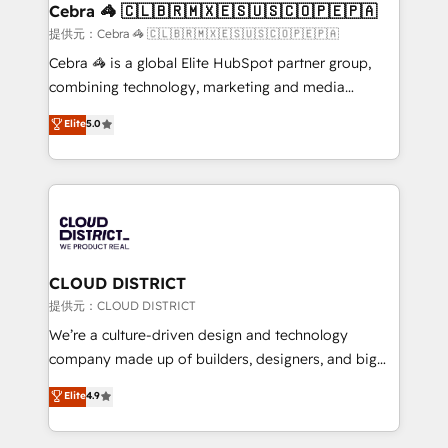
CS: 245% organic growth & +751% new visitors for a
Cebra 🦓 🇨🇱🇧🇷🇲🇽🇪🇸🇺🇸🇨🇴🇵🇪🇵🇦
full-funnel HubSpot project ✨ CS: 415% conversion
提供元：Cebra 🦓 🇨🇱🇧🇷🇲🇽🇪🇸🇺🇸🇨🇴🇵🇪🇵🇦
boost with a new HubSpot site Recognized leaders:
Cebra 🦓 is a global Elite HubSpot partner group,
🏆 HubSpot Platform Migration Impact Award 🏆
combining technology, marketing and media
Clutch HubSpot Global Leader 🏆 Finalist: HubSpot
expertise across Latin America and Southern
Elite
5.0
Inbound Campaign of the Year 🏆 Gold AVA Digital
Europe, with teams across 7 countries. Born in Chile,
Award for Best Website 🌟 Accreditations: CRM
we combine local insight with international reach to
Implementation, HubSpot Content Experience, CRM
help businesses grow through technology, creativity,
Data Migration & Custom Integration
AI and strategy. For over 12 years, we’ve delivered
500+ HubSpot implementations, building end-to-
end solutions that integrate CRM, AI automation,
inbound and loop marketing, content, and digital
CLOUD DISTRICT
creativity. Our multicultural team works in Spanish,
提供元：CLOUD DISTRICT
Portuguese, and English to design scalable strategies
We’re a culture-driven design and technology
that drive measurable growth. 🌎 Highlights: • 10+
company made up of builders, designers, and big
years as a HubSpot partner. • 2023 Impact Awards:
thinkers. We blend strategy, design, and
Elite
4.9
Platform Migration Excellence. • Top 3 Partner of the
development—always fueled by curiosity—to turn
Year LATAM 2022, 2023, 2024, 2025. • Partner of the
ideas, opportunities, and challenges into meaningful
Year 2024. • Organizer of Aliados.ai (AI, marketing &