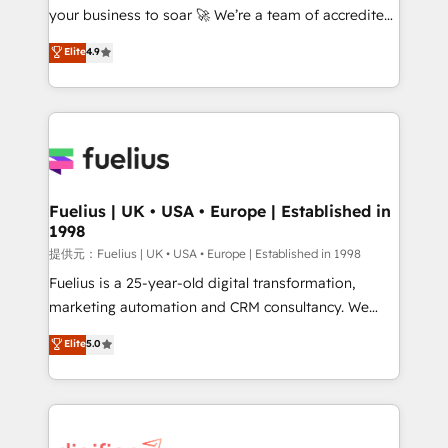
your business to soar 🚀 We’re a team of accredited
our AI governance framework, built on ISO 42001
HubSpot experts ready to help you. We can
Ready for the next step? Click the 👈 '𝗖𝗼𝗻𝘁𝗮𝗰𝘁
Elite
4.9
implement the platform into complex business
𝗯𝘂𝘀𝗶𝗻𝗲𝘀𝘀' button to get in touch (𝘸𝘦'𝘳𝘦 𝘴𝘶𝘱𝘦𝘳
environments, optimise what you've got and make
𝘳𝘦𝘴𝘱𝘰𝘯𝘴𝘪𝘷𝘦)
sure you can actually use it, build your website in
HubSpot or create an inbound marketing strategy
for you and execute it on HubSpot. We are on the
G-Cloud 14 CCS (Crown Commercial Service)
framework, meaning we've been accredited by
Fuelius | UK • USA • Europe | Established in
1998
HubSpot and vetted by the CCS, which means we
can support public sector companies as well the
提供元：Fuelius | UK • USA • Europe | Established in 1998
other ones listed in our profile. Our services: -
Fuelius is a 25-year-old digital transformation,
HubSpot implementation - HubSpot CMS website
marketing automation and CRM consultancy. We
build We can do lots of things. But everything we do
enable mid-market and enterprise clients to
Elite
5.0
is there for you to: - Grow revenue, and run your
maximise their return from digital and fuel their
business more efficiently - Build stronger
growth. We modernise platforms, streamline
relationships with customers - Make better
operations that are causing inefficiencies, improve
decisions with data - Find a new voice and reach
customer experiences, integrate systems, and
more people - Get the most out of your HubSpot