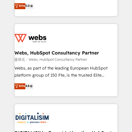
BBD Boom is the HubSpot partner that can help you
Elite
5.0
Execution • 750+ onboardings and 2,000+
to HubSpot Better. We work with your teams to
implementations • Deep expertise across marketing,
solve all your HubSpot challenges and improve user
sales, and service hubs • Built-in flexibility for
adoption, sales process and marketing results.
startups to global brands
Services 📚 Onboarding your team to HubSpot for
the first time 🔧 Designing and optimising your
HubSpot set-up for better results 🌐 Website design
and build using HubSpot 🔌 Integrating HubSpot
Webs, HubSpot Consultancy Partner
with other systems 🎓 Training your teams to be
提供元：Webs, HubSpot Consultancy Partner
HubSpot pros 📊 Lead generation services using
Webs, as part of the leading European HubSpot
HubSpot Why us? - SIX HubSpot Accreditations -
platform group of 150 Fte, is the trusted Elite
awarded by HubSpot after a rigorous process for
HubSpot CRM Partner offering you a roadmap on
Elite
4.8
CRM, Solutions Architecture, Onboarding , Data
maximizing EBITDA and achieving Commercial
Migration, Custom Integration & Platform
Excellence. With our targeted processes, we
Enablement -Onboarded over 500 businesses to
strengthen your digital transformation and minimize
HubSpot -Top 1% of partners worldwide -In-house
costs. As HubSpot's Advanced Accredited CRM
team of 25+ experts Contact us today to help you
Implementation partner, we provide expertise to
get more from your investment in HubSpot.
drive your business forward. Since 2015 we are fully
www.bbdboom.com
dedicated to HubSpot and with an experienced