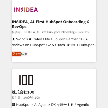
INSIDEA, AI-First HubSpot Onboarding &
RevOps
提供元：INSIDEA, AI-First HubSpot Onboarding & RevOps
★ World's #1 rated Elite HubSpot Partner, 500+
reviews on HubSpot, G2 & Clutch. ★ 150+ HubSpot
Certified Experts & Trainers across the team ★
Elite
5.0
1,500+ implementations across five continents ★ AI-
First, RevOps-led, Onboarding obsessed ★
Company of the Year 2024/25 INSIDEA helps
growing companies turn HubSpot into a revenue
engine. We onboard your team, migrate your data,
and build AI-powered workflows that drive adoption
from week one, in your time zone. What we do ➤
株式会社100
Onboarding: Live in weeks, with workflows built
提供元：株式会社100
around your business, not a template. ➤ Migration:
🏢 HubSpot × AI Agent × DX を統合する「Agentic