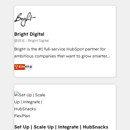
Growth-Driven Design Agency of the Year 🏆2015
automation, integration, and AI innovation to deliver
Became the 5th Agency to reach Diamond 🏆2014
lasting impact. We specialize in: • Turnkey and end-
HubSpot COS Performance Award 🏆2014 HubSpot
to-end HubSpot implementations • Onboarding for
COS Design Award 🏆2013 HubSpot Marketplace
Sales, Service, Marketing & Content Hubs • AI voice
Provider of the Year 🏆2011 Became a HubSpot
and chat agents, predictive automation, and smart
Bright Digital
Partner 📆Founded in 1997
workflows • Salesforce + HubSpot integration •
提供元：Bright Digital
RevOps and AI-driven sales enablement • Website
Bright is the #1 full-service HubSpot partner for
design and CMS development • ERP integration: SAP,
ambitious companies that want to grow smarter.
NetSuite, Microsoft Dynamics, … • Data cleansing
From HubSpot onboarding, to training, from
Elite
4.9
and CRM migration from any platform •
developing a new website to lead generation and
Client/member portals built on HubSpot • Custom
digital marketing; we do it all (and with great
and complex integrations: SAM.gov, GovWin,
results)! In short, our services include: - HubSpot
QuickBooks, PandaDoc, ClickUp, Shopify, Mapsly,
consultancy: onboarding, training, data migration -
WooCommerce, BuilderTrend, and more Experience
HubSpot development: websites, custom modules,
the difference — reach out to see how AI + HubSpot
integrations - Marketing & sales solutions: digital
can transform your business.
marketing, advertising, campaigns, content and
design We connect people, data and technology to
improve customer experiences. With our bright
Set Up | Scale Up | Integrate | HubSnacks