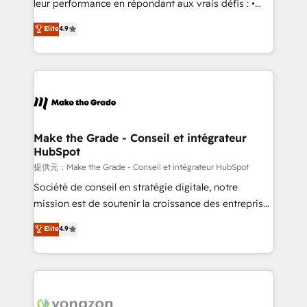
leur performance en répondant aux vrais défis : •
27001:2022 and ISO 9001:2015 across all seven
Intégration de HubSpot avec d’autres outils (ERP,
Elite
4.9
international offices and 175+ employees.
téléphonie, etc.) • Alignement des équipes grâce à un
outil et des données partagées • Amélioration de la
collecte et de l’analyse des données pour des
décisions éclairées • Optimisation de l’efficacité et
de la productivité des équipes Notre équipe de 30
consultants certifiés HubSpot aborde chaque projet
avec un engagement total, alignant processus
Make the Grade - Conseil et intégrateur
HubSpot
métiers et technologie, et guidant vos équipes à
travers le changement, tout en centrant vos objectifs
提供元：Make the Grade - Conseil et intégrateur HubSpot
d’entreprise. Grâce à une méthodologie éprouvée
Société de conseil en stratégie digitale, notre
auprès de plus de 400 clients, nous comprenons
mission est de soutenir la croissance des entreprises
rapidement vos enjeux et intégrons parfaitement
B2B à travers l’acquisition de nouveaux clients,
Elite
4.9
HubSpot dans votre organisation. Pour toute
l'intégration CRM et le développement des revenus
question technique ou besoin de structuration de
auprès de vos comptes existants. En France et à
votre projet HubSpot, contactez notre équipe pour
l'international, nous travaillons avec des ETI
un échange dédié.
ambitieuses, des grands groupes voulant aller au-
delà d’une simple transformation digitale et des