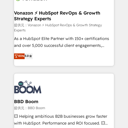
startups florissantes. Nos 3 grandes expertises sont :
➤ L’intégration de CRM et de méthodologie RevOps
Vonazon ⚡ HubSpot RevOps & Growth
Strategy Experts
pour aligner les équipes marketing, commerciales et
support client (data migration, synchronisation API,
提供元：Vonazon ⚡ HubSpot RevOps & Growth Strategy
Experts
audit et maintenance) ➤ La création de sites internet
As a HubSpot Elite Partner with 150+ certifications
de conversion qui transforment les visiteurs en
and over 5,000 successful client engagements,
opportunités d'affaires ➤ La mise en place de
Vonazon turns marketing complexity into
stratégies d'acquisition marketing (SEO, SEA,
Elite
5.0
measurable, scalable growth. From onboarding to
inbound, automatisation marketing, ABM, IA,
enterprise-grade campaigns, our in-house team
emailing) Informations clés : - 10 ans d'expérience -
builds scalable strategies that drive long-term
100+ intégrations CRM HubSpot réussies - 40
revenue. ⚙️ HubSpot Integration & Optimization •
experts conseil - 150 certifications HubSpot
Seamless CRM, CMS, and automation setup •
cumulées
Complex platform migrations and data cleanups •
Custom APIs and third-party integrations 📈 End-to-
BBD Boom
End Revenue Acceleration • Lifecycle marketing and
提供元：BBD Boom
pipeline growth programs • Sales enablement tools
💥 Helping ambitious B2B businesses grow faster
and CRM optimization • Retention strategies with
with HubSpot. Performance and ROI focused. 💥
customer journey mapping 🏅 Elite-Level HubSpot