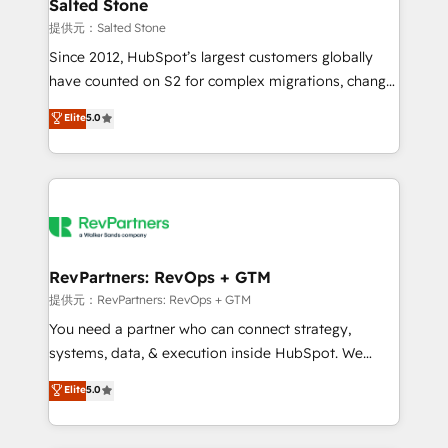
we turn complexity into clarity, human at global
Salted Stone
scale. 🏆 HubSpot’s CEO called us “the partner of the
提供元：Salted Stone
future.” Others agree it is proof of trust built through
Since 2012, HubSpot’s largest customers globally
measurable impact.
have counted on S2 for complex migrations, change
management, systems integration, and creative
Elite
5.0
solutions that deliver measurable impact and
transform brand experiences As one of the few full-
service creative agencies in the HubSpot
ecosystem, we blend strategy, technology, & award-
winning design to build scalable, globally
regionalized HubSpot websites, integrated
marketing campaigns, & RevOps frameworks that
RevPartners: RevOps + GTM
fuel long-term success We connect the entire
提供元：RevPartners: RevOps + GTM
customer lifecycle through seamless integrations,
You need a partner who can connect strategy,
ensure long-term adoption with change-
systems, data, & execution inside HubSpot. We
management programs, and align marketing, sales,
bridge the gap where most agencies fall short by
Elite
5.0
and service to drive sustainable growth With 6 key
combining GTM strategy with technical execution to
HubSpot accreditations and experience across
solve the right problem with the right solution. As the
hundreds of organizations in dozens of industries,