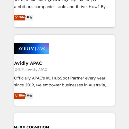
acumen, process (re-)design experience and a
ambitious companies scale and thrive. How? By
massive amount of success stories in this area. We
upgrading and streamlining every single revenue-
Elite
5.0
integrate HubSpot with complex solutions like SAP,
generating aspect of your business. We’re proud
MicroSoft, custom solutions,... Our company also has
HubSpot Elite Solutions Partners and devout CRM
strong experience with HubSpot CRM extension,
nerds who can harness HubSpot’s custom digital
mobile apps for Field Service Management and
tools to improve each touchpoint of your customer
Retail execution, CPQ, customer portals and
experience. Working hand-in-hand with your team,
HubSpot CMS developments. And we're champions
we’ll assemble a RevOps machine that drives more
when it comes to complex data migrations.
traffic, generates better leads and crushes your
Avidly APAC
revenue goals. We've worked with thousands of
提供元：Avidly APAC
HubSpot customers and we'd love to work with you
Officially APAC's #1 HubSpot Partner every year
too! Clients come to us for: Advanced CRM solutions
since 2019, we empower businesses in Australia,
System Integrations both Custom and Native to
New Zealand, and globally to realise their full
Elite
5.0
HubSpot Data System Migrations between systems
potential through enterprise HubSpot CRM
to HubSpot New lead generation strategies Time-
implementation. And we deliver best practice across
saving automations Fresh growth campaigns Robust
the whole HubSpot platform, covering marketing,
help desk Unified revenue operations Dynamic
sales, service, CMS and integrations. We work with
website development Award-winning creative
all businesses, from start-up to Enterprise, and have