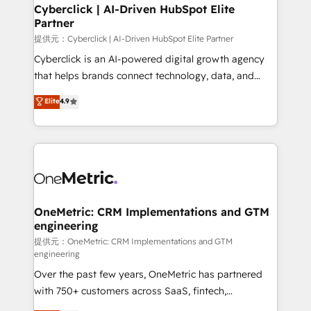
Cyberclick | AI-Driven HubSpot Elite
Partner
提供元：Cyberclick | AI-Driven HubSpot Elite Partner
Cyberclick is an AI-powered digital growth agency
that helps brands connect technology, data, and
creativity to achieve measurable results. Founded in
Elite
4.9
Barcelona and operating across Spain, LATAM, and
the UK, we support global companies in building
smarter marketing, sales, and customer success
strategies. As the only HubSpot Elite Partner in
Iberia (Spain & Portugal), we combine human insight
with intelligent automation to drive sustainable
growth. Our multidisciplinary team designs solutions
OneMetric: CRM Implementations and GTM
engineering
that simplify complexity, boost performance, and
turn innovation into real impact. 🌍 Highlights •
提供元：OneMetric: CRM Implementations and GTM
engineering
HubSpot Partner since 2012 • 2022 EMEA Impact
Over the past few years, OneMetric has partnered
Award: Best Integration • 150+ successful HubSpot
with 750+ customers across SaaS, fintech,
projects • Clients in 30+ industries • Proprietary
healthcare, real estate, and other industries. With
technology for integrations • Multilingual team: