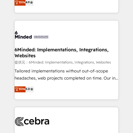
Elite
4.9
150+ HubSpot-certified experts, we deliver scalable
English, Spanish, Portuguese & Italian 👉 Grow
solutions to complex GTM and RevOps challenges.
smarter with AI and HubSpot.
Our Expertise 🔹 Onboarding & Implementation:
Accredited HubSpot Partner, ensuring smooth setup
tailored to your GTM motion. 🔹 Migrations:
Accredited HubSpot Partner, ensuring migration
from other CRMs to HubSpot without data loss or
6Minded: Implementations, Integrations,
Websites
downtime. 🔹 RevOps Strategy: Align teams,
processes, and data to drive revenue efficiency. 🔹
提供元：6Minded: Implementations, Integrations, Websites
Integrations: Connect HubSpot with your tech stack
Tailored implementations without out-of-scope
for better adoption. 🔹 Custom Solutions: Build
headaches, web projects completed on time. Our in-
tailored apps, workflows, and configurations. We are
house team of certified CRM architects, experts,
Elite
5.0
SOC 2 Type II and ISO 27001 certified, reinforcing
developers, designers, and marketers handles all
our commitment to data security and compliance. At
aspects of your HubSpot. ✨ 400+ global clients ✨
OneMetric, we help revenue teams focus on the
100+ seamless migrations from 15+ different CRMs
OneMetric that matters most: revenue.
✨ 100,000+ hours in HubSpot projects, 75+ full Hub
implementations, and 5,000+ pages ✨ CS: Clients
generating 7-digit MRR from inbound campaigns ✨