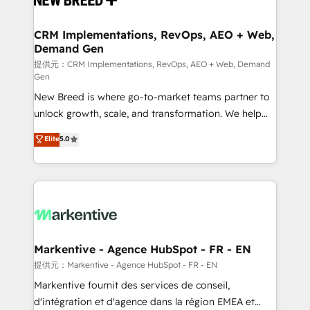
定の代行ではなく、設計の責任」を引き受け、部門横断
technical development team. - 19 HubSpot-certified
の統合・浸透・変革管理を実行します。 ▸ CMS戦略設
trainers to drive platform adoption. 📈 Revenue
CRM Implementations, RevOps, AEO + Web,
計・構築：リード獲得・CVR・SEOを前提にした情報設
Demand Gen
Generation - Full-funnel marketing and high-
計・導線設計・テンプレート設計をContent Hubで一体
performance advertising via Point Success Media. -
提供元：CRM Implementations, RevOps, AEO + Web, Demand
Gen
提供。 ▸ 既存CRM・MAからの移行支援：Salesforce・
Expert deployment of Breeze AI and custom agents
Marketo・Pardot等からの移行、カスタム設計、履歴
New Breed is where go-to-market teams partner to
to automate growth. 🏆 Elite Excellence - 8 platform
データ移行と活用設計まで。 ▸ AEO対応：ChatGPT・
unlock growth, scale, and transformation. We help
accreditations and deep HIPAA-compliance
Perplexity等のAI検索からの流入・引用を前提にコンテ
companies activate HubSpot’s AI-powered
expertise. - A team of 250+ experts dedicated to
Elite
5.0
ンツとサイト構造を最適化。 🏆 なぜ100incを選ぶの
customer platform and operationalize HubSpot’s
your resilient growth.
か？ ✓ HubSpot Eliteパートナー認定 ✓ HubSpotアワ
Loop Marketing framework through expert-led
ード受賞・HUGリーダー ✓ ISO27001:2022 /
services, smart agents, and purpose-built apps,
ISO9001:2015 取得 ✓ 400社以上の導入実績 ✓
tailored to your business. Together, we unlock
HubSpot大百科 出版 CRM・AI活用に関するご相談、現
results, fast. ⚙️CRM & RevOps: Align all Hubs to your
状整理の壁打ちなど、構想段階からお気軽にお問い合わ
buyer journey for clean data, scalability, & reporting.
せください。
🎯Demand Gen & ABM: Drive pipeline with inbound,
Markentive - Agence HubSpot - FR - EN
ABM, AEO, SEO, & paid media. 👩‍💻Web Design:
提供元：Markentive - Agence HubSpot - FR - EN
Build high-performing websites with UX, messaging,
Markentive fournit des services de conseil,
& conversion strategy that drive results. 🤖AI
d'intégration et d'agence dans la région EMEA et