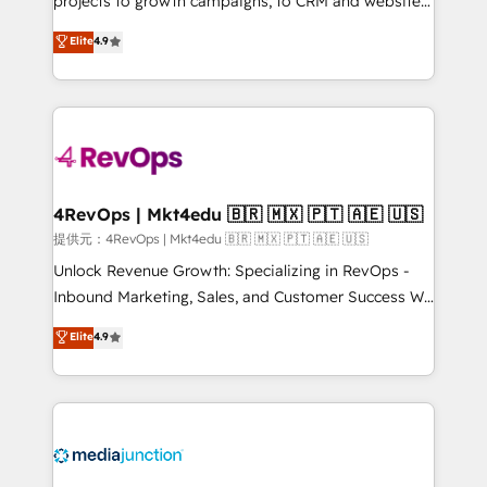
projects to growth campaigns, to CRM and websites.
HubSpot experts backed by over 10+ years of
Hire an agency that's experienced in every inch of
Elite
4.9
HubSpot experience ✔️Flexible pricing models —
HubSpot and willing to work hand-in-hand with your
Hourly-fee (assigned one Dedicated HubSpot
team to simplify the complex and build a better
Admin); Monthly-fee (HubSpot Admin + Project
experience for your team and customers.
Manager); and Fixed Project Cost (as per
requirement). ✔️Helped over 25,000+ customers so
far with our HubSpot solutions. ✔️Bespoke apps &
on-demand bundle services. Connect with us today!
4RevOps | Mkt4edu 🇧🇷 🇲🇽 🇵🇹 🇦🇪 🇺🇸
提供元：4RevOps | Mkt4edu 🇧🇷 🇲🇽 🇵🇹 🇦🇪 🇺🇸
Unlock Revenue Growth: Specializing in RevOps -
Inbound Marketing, Sales, and Customer Success We
specialize in driving revenue growth for companies
Elite
4.9
across industries through tailored marketing, sales,
and customer success strategies, utilizing RevOps
methodologies. As Latin America's largest HubSpot
partner and a global leader in education market, we
offer unparalleled insights. Operating in five
countries—Brazil, UAE (Abu Dhabi/Dubai/Sharjah),