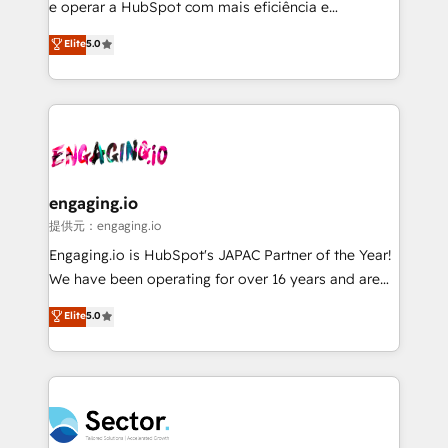
media, and AI voice to drive pipeline. 🤖 AI Custom
e operar a HubSpot com mais eficiência e
Agent Development Deploy AI agents for
previsibilidade de receita. Combinamos Revenue
Elite
5.0
prospecting, follow-ups, service triage, and
Operations (RevOps) e Inteligência Artificial para
knowledge retrieval—built in HubSpot. ⚡ Fast-Track
estruturar processos integrar sistemas organizar
& Growth-Track Services Fast-Track: Rapid HubSpot
dados e automatizar operações. O objetivo é
onboarding in weeks Growth-Track: Unlock
transformar a HubSpot em um verdadeiro sistema
advanced optimization & adoption 📍 São Paulo, BR
operacional de receita conectando equipes
• Des Moines, IA • New York, NY
tecnologia e dados em uma operação integrada.
Também somos distribuidores oficiais da HubSpot
engaging.io
e de mais de 150 softwares globais permitindo
提供元：engaging.io
contratar e pagar a HubSpot em reais com nota
Engaging.io is HubSpot's JAPAC Partner of the Year!
fiscal no Brasil e gerar economia de até 50% na
We have been operating for over 16 years and are
contratação de softwares internacionais.
one of HubSpot's most experienced and technically
Elite
5.0
Oferecemos ainda agentes de IA especializados em
capable Agency Partners globally. We specialise in
HubSpot que automatizam tarefas executam rotinas
complex CRM migrations, implementations,
no CRM e mantêm os dados organizados, como um
integrations, custom CMS portal development,
especialista operando a plataforma 24/7. Hoje 300+
design & UX for mid to large to multi national
empresas em 13 países utilizam a Nexforce. Somos
businesses. Our teams are based in North America
a maior parceira da HubSpot na América Latina e
and APAC. We are HubSpot's top-ranked Advanced