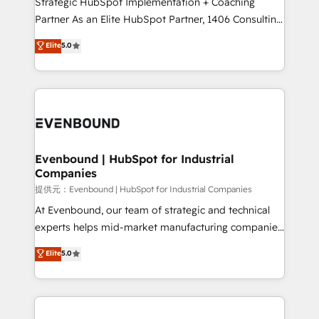
Strategic HubSpot Implementation + Coaching
Competence Centers: Smart Manufacturing,
Partner As an Elite HubSpot Partner, 1406 Consulting
Customer First, Enabling Technologies & Security.
helps mid-market revenue teams transform how
Elite
5.0
The synergies generated by these integrations,
they sell, market, and serve. We don't just build your
together with the combination of talents, skills,
HubSpot—we teach your team to own it, then stay
solutions and services, have allowed the group to
to help you keep winning. What We Do ⚙️ CRM
build an unrivaled offering portfolio on the market
Implementations across Marketing, Sales, Service,
to accompany companies on their digital
Data & Content 📈 Sales & Marketing Alignment +
transformation journey.
Revenue Team Enablement 🤖 Breeze AI & Custom
Agent Creation 🔄 Custom Integrations & Data
Evenbound | HubSpot for Industrial
Companies
Migration Why 1406 We become part of your team.
Your team learns while we build. We fix what others
提供元：Evenbound | HubSpot for Industrial Companies
broke. Built for mid-market reality—practical
At Evenbound, our team of strategic and technical
solutions that work with your actual headcount and
experts helps mid-market manufacturing companies
constraints. By the Numbers 🏆 Top 1% of all
achieve real growth. We specialize in delivering
Elite
5.0
HubSpot partners 🔄 Top 5% globally in client
tailored solutions that drive results by leveraging
retention 📅 8+ years of consistent results since 2017
HubSpot’s platform and data to fuel success.
Who We Serve Revenue teams, marketing leaders,
Technical Solutions: - HubSpot Technical Consulting -
and sales ops at mid-market companies ready to
HubSpot CRM Implementation - HubSpot