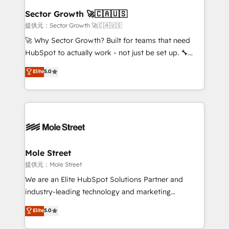
líder no ranking global de sucesso do cliente da
Implementation Certified Partner and we contribute
Sector Growth 🚀🇨🇦🇺🇸
HubSpot.
to their advisory council. We strive to do 'good work
提供元：Sector Growth 🚀🇨🇦🇺🇸
with good people' and have worked with incredible
🚀 Why Sector Growth? Built for teams that need
brands. You can see some of them on our website,
HubSpot to actually work - not just be set up. 🔧
along with plenty of case studies.
HubSpot Experts: Onboarding, migrations,
Elite
5.0
automation, and training built for adoption. ⚡ Highly
Technical Execution: ERP, EMR and Custom
Integrations; complex builds delivered in weeks, not
months. 🤖 AI Consulting & Agents: AI-powered
workflows; automation agents; process optimization
inside HubSpot. 🏆 Industry Experience: 🏥
Healthcare: HIPAA implementations; secure data
Mole Street
workflows 💼 Financial Services: compliant
提供元：Mole Street
workflows; audit-ready reporting ⚖️ Legal: client
We are an Elite HubSpot Solutions Partner and
intake; pipeline and document workflows 🛒 E-
industry-leading technology and marketing
Commerce: Shopify, WooCommerce; lifecycle and
consultancy. Our focus is on enterprise and mid-
Elite
5.0
revenue automation 🏢 Real Estate: deal pipelines;
market B2B companies globally that want a strategic
portfolio and lifecycle management 🏭
approach to execute their goals through creative