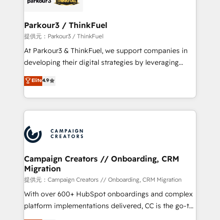
automation, and revenue intelligence to help
companies scale faster and smarter. 🔹 BOOMS:
Parkour3 / ThinkFuel
Demand generation for all your buyers With BOOMS,
提供元：Parkour3 / ThinkFuel
you invest in 100% of your buyers, accelerating your
At Parkour3 & ThinkFuel, we support companies in
growth and positioning yourself as an undisputed
developing their digital strategies by leveraging
leader. 🔹 BOOST: Optimize your digital
technologies and automating their marketing and
Elite
4.9
transformation process A methodology designed to
sales processes to generate growth. Our offer spans
implement HubSpot effectively and optimize your
from Strategy to Operations. We specialize in CRM
digital processes. 🔹 Trusted by Industry Leaders
onboarding and implementation, web design, sales
With an average rating of 4.9/5 and a proven track
& marketing automation, and digital marketing. With
record of business transformation, our growth-first
extensive experience working with tech companies
approach has helped brands dominate their
and manufacturers since 2002, we are committed to
markets.
empowering our clients and developing their
Campaign Creators // Onboarding, CRM
Migration
autonomy. Get to grips with HubSpot through
guided implementation and seamless integration of
提供元：Campaign Creators // Onboarding, CRM Migration
the CRM platform into your digital ecosystem. Would
With over 600+ HubSpot onboardings and complex
you like support in deploying your inbound
platform implementations delivered, CC is the go-to
marketing strategy? We'll provide support tailored
Elite Solutions Partner for businesses ready to