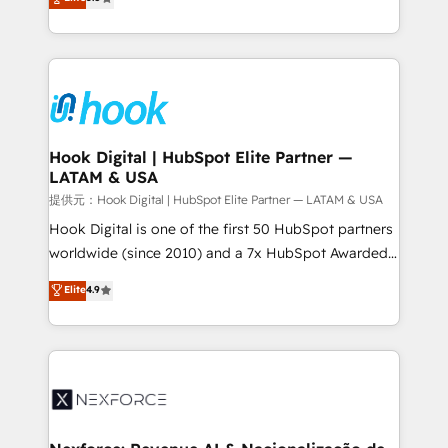
HubSpot partners 🔄 Top 5% globally in client
tailored solutions that drive results by leveraging
retention 📅 8+ years of consistent results since 2017
HubSpot’s platform and data to fuel success.
Who We Serve Revenue teams, marketing leaders,
Technical Solutions: - HubSpot Technical Consulting -
and sales ops at mid-market companies ready to
HubSpot CRM Implementation - HubSpot
move beyond spreadsheets into unified systems
Onboarding - Data Migration & Integrations -
that drive real business results.
Technical Audit & Optimization Strategic Solutions: -
Revenue Operations - Inbound Marketing -
Hook Digital | HubSpot Elite Partner —
LATAM & USA
Outbound Marketing - HubSpot CMS Website
Design & Development We empower our clients to
提供元：Hook Digital | HubSpot Elite Partner — LATAM & USA
reach their full potential by providing transparent,
Hook Digital is one of the first 50 HubSpot partners
relationship-driven support. With over 300 HubSpot
worldwide (since 2010) and a 7x HubSpot Awarded
certifications and accreditations, we deliver both the
Elite Partner. With 500+ projects across the U.S.,
Elite
4.9
technical know-how and strategic guidance you
Brazil, and LATAM, we combine global expertise with
need to succeed.
regional experience. Today, we are Brazil’s largest
HubSpot Elite Partner—trusted by companies across
the Americas to scale smarter. ⚙️ CRM
Implementation & Migration Onboarding across all
Hubs, plus migrations from Salesforce, Pipedrive, RD
Station, Freshdesk, Intercom, and more. Custom