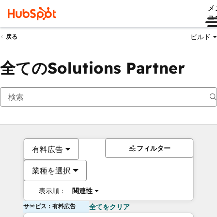
メ
ュ
ビルド
戻る
全てのSolutions Partner
フィルター
有料広告
業種を選択
表示順：
関連性
サービス：有料広告
全てをクリア