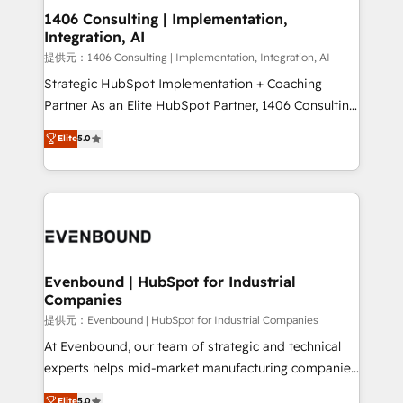
allowing companies to optimize processes and meet
1406 Consulting | Implementation,
Integration, AI
the needs of the customer. We are part of Impresoft
Group, a group of specialized and complementary
提供元：1406 Consulting | Implementation, Integration, AI
companies that divide their offer into 4
Strategic HubSpot Implementation + Coaching
Competence Centers: Smart Manufacturing,
Partner As an Elite HubSpot Partner, 1406 Consulting
Customer First, Enabling Technologies & Security.
helps mid-market revenue teams transform how
Elite
5.0
The synergies generated by these integrations,
they sell, market, and serve. We don't just build your
together with the combination of talents, skills,
HubSpot—we teach your team to own it, then stay
solutions and services, have allowed the group to
to help you keep winning. What We Do ⚙️ CRM
build an unrivaled offering portfolio on the market
Implementations across Marketing, Sales, Service,
to accompany companies on their digital
Data & Content 📈 Sales & Marketing Alignment +
transformation journey.
Revenue Team Enablement 🤖 Breeze AI & Custom
Agent Creation 🔄 Custom Integrations & Data
Evenbound | HubSpot for Industrial
Companies
Migration Why 1406 We become part of your team.
Your team learns while we build. We fix what others
提供元：Evenbound | HubSpot for Industrial Companies
broke. Built for mid-market reality—practical
At Evenbound, our team of strategic and technical
solutions that work with your actual headcount and
experts helps mid-market manufacturing companies
constraints. By the Numbers 🏆 Top 1% of all
achieve real growth. We specialize in delivering
Elite
5.0