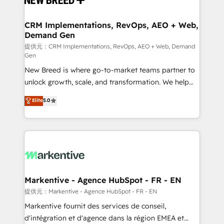
定の代行ではなく、設計の責任」を引き受け、部門横断
technical development team. - 19 HubSpot-certified
の統合・浸透・変革管理を実行します。 ▸ CMS戦略設
trainers to drive platform adoption. 📈 Revenue
CRM Implementations, RevOps, AEO + Web,
計・構築：リード獲得・CVR・SEOを前提にした情報設
Demand Gen
Generation - Full-funnel marketing and high-
計・導線設計・テンプレート設計をContent Hubで一体
performance advertising via Point Success Media. -
提供元：CRM Implementations, RevOps, AEO + Web, Demand
Gen
提供。 ▸ 既存CRM・MAからの移行支援：Salesforce・
Expert deployment of Breeze AI and custom agents
Marketo・Pardot等からの移行、カスタム設計、履歴
New Breed is where go-to-market teams partner to
to automate growth. 🏆 Elite Excellence - 8 platform
データ移行と活用設計まで。 ▸ AEO対応：ChatGPT・
unlock growth, scale, and transformation. We help
accreditations and deep HIPAA-compliance
Perplexity等のAI検索からの流入・引用を前提にコンテ
companies activate HubSpot’s AI-powered
expertise. - A team of 250+ experts dedicated to
Elite
5.0
ンツとサイト構造を最適化。 🏆 なぜ100incを選ぶの
customer platform and operationalize HubSpot’s
your resilient growth.
か？ ✓ HubSpot Eliteパートナー認定 ✓ HubSpotアワ
Loop Marketing framework through expert-led
ード受賞・HUGリーダー ✓ ISO27001:2022 /
services, smart agents, and purpose-built apps,
ISO9001:2015 取得 ✓ 400社以上の導入実績 ✓
tailored to your business. Together, we unlock
HubSpot大百科 出版 CRM・AI活用に関するご相談、現
results, fast. ⚙️CRM & RevOps: Align all Hubs to your
状整理の壁打ちなど、構想段階からお気軽にお問い合わ
buyer journey for clean data, scalability, & reporting.
せください。
🎯Demand Gen & ABM: Drive pipeline with inbound,
Markentive - Agence HubSpot - FR - EN
ABM, AEO, SEO, & paid media. 👩‍💻Web Design:
提供元：Markentive - Agence HubSpot - FR - EN
Build high-performing websites with UX, messaging,
Markentive fournit des services de conseil,
& conversion strategy that drive results. 🤖AI
d'intégration et d'agence dans la région EMEA et