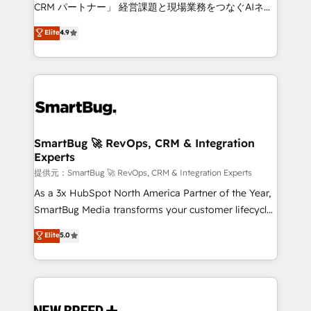
Move from any legacy CRM. Zero downtime, full data
CRM パートナー」 経営課題と現場業務をつなぐAIネイ
integrity. ➤ Implementation: Configure HubSpot to
ティブ・エージェンシーとして、HubSpot Eliteの実装
Elite
4.9
run your revenue process. Sales, marketing, and
力で顧客フロント業務を再設計します。 💡 100inc は何
service wired together. ➤ AI and Integrations: Layer
をする会社か？ HubSpotを共通基盤に、AIエージェン
Breeze AI, custom agents, and APIs to remove
トを組み込んだ顧客フロント業務（マーケティング・営
manual work. ➤ Ongoing Management: Monthly
業・CS）を組織全体で設計・実装する日本のAIネイテ
tune-ups, feature rollouts, adoption coaching. Buying
ィブ・エージェンシーです。事業部・グループ会社・部
HubSpot, switching to it, or reviving a stale portal?
門が分立する組織で、データと業務プロセスのサイロ化
We are built for the work.
を、CRMを軸とした全社共通基盤に再構築します。意
SmartBug 🚀 RevOps, CRM & Integration
Experts
思決定者・PMO・現場担当者に並走します。 1️⃣
HubSpot導入・活用支援 顧客データの一元化から、
提供元：SmartBug 🚀 RevOps, CRM & Integration Experts
GTMの見える化・自動化まで。全Hub統合運用、デー
As a 3x HubSpot North America Partner of the Year,
タ品質設計、グループ横断のCRM統合に対応します。
SmartBug Media transforms your customer lifecycle
2️⃣ AIエージェント組織構築 営業・マーケティング業務
into a revenue engine. Our unified ecosystem
Elite
5.0
の一部をAIが自律実行する組織への移行を設計・実装。
includes specialized divisions Globalia (AI &
Breeze・Claude等をHubSpotと連携させ、役割定義・
Software) and Point Success Media (Paid Media),
運用ルール・成果指標まで含めて設計します。 3️⃣ 全社
making this the official home for all three brands. 🔄
DX × AI推進のPMO伴走支援 複数部門をまたぐDX×AI変
Implementation & Integration - Seamless migrations
革を、構想から実装・定着までPMOとして主導。「設
and system integrations powered by Globalia’s