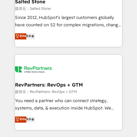
we turn complexity into clarity, human at global
Salted Stone
scale. 🏆 HubSpot’s CEO called us “the partner of the
提供元：Salted Stone
future.” Others agree it is proof of trust built through
Since 2012, HubSpot’s largest customers globally
measurable impact.
have counted on S2 for complex migrations, change
management, systems integration, and creative
Elite
5.0
solutions that deliver measurable impact and
transform brand experiences As one of the few full-
service creative agencies in the HubSpot
ecosystem, we blend strategy, technology, & award-
winning design to build scalable, globally
regionalized HubSpot websites, integrated
marketing campaigns, & RevOps frameworks that
RevPartners: RevOps + GTM
fuel long-term success We connect the entire
提供元：RevPartners: RevOps + GTM
customer lifecycle through seamless integrations,
You need a partner who can connect strategy,
ensure long-term adoption with change-
systems, data, & execution inside HubSpot. We
management programs, and align marketing, sales,
bridge the gap where most agencies fall short by
Elite
5.0
and service to drive sustainable growth With 6 key
combining GTM strategy with technical execution to
HubSpot accreditations and experience across
solve the right problem with the right solution. As the
hundreds of organizations in dozens of industries,