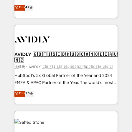
Strategy: Activate Breeze Agents, configure HubSpot
North America. Avec plus de 115 experts en
Elite
4.9
AI, & maximize AEO with tailored AI services. 🧩
marketing automation, Growth, Revops, CRM et
Integrations: Extend HubSpot with custom
webdesign. Markentive is both a consulting firm, a
integrations, hosting, & maintenance.
digital agency and an integrator. With over 115
experts in marketing automation, growth, revops,
CRM and webdesign (We focus on EMEA - USA
customers).
AVIDLY 🇬🇧🇫🇮🇸🇪🇩🇰🇺🇸🇨🇦🇳🇴🇩🇪🇦🇺
🇳🇿
提供元：AVIDLY 🇬🇧🇫🇮🇸🇪🇩🇰🇺🇸🇨🇦🇳🇴🇩🇪🇦🇺🇳🇿
HubSpot’s 5x Global Partner of the Year and 2024
EMEA & APAC Partner of the Year. The world’s most
experienced and fully accredited HubSpot Solutions
Elite
5.0
Partner. 🚀 With 2,750+ HubSpot projects delivered
and 370+ specialists across EMEA, APAC and NAM,
we de-risk complex CRM programmes and
accelerate ROI across every HubSpot Hub. 🧭 From
multi-region migrations to AI-powered automation,