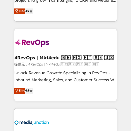
projects to growth campaigns, to CRM and websites.
HubSpot experts backed by over 10+ years of
Hire an agency that's experienced in every inch of
Elite
4.9
HubSpot experience ✔️Flexible pricing models —
HubSpot and willing to work hand-in-hand with your
Hourly-fee (assigned one Dedicated HubSpot
team to simplify the complex and build a better
Admin); Monthly-fee (HubSpot Admin + Project
experience for your team and customers.
Manager); and Fixed Project Cost (as per
requirement). ✔️Helped over 25,000+ customers so
far with our HubSpot solutions. ✔️Bespoke apps &
on-demand bundle services. Connect with us today!
4RevOps | Mkt4edu 🇧🇷 🇲🇽 🇵🇹 🇦🇪 🇺🇸
提供元：4RevOps | Mkt4edu 🇧🇷 🇲🇽 🇵🇹 🇦🇪 🇺🇸
Unlock Revenue Growth: Specializing in RevOps -
Inbound Marketing, Sales, and Customer Success We
specialize in driving revenue growth for companies
Elite
4.9
across industries through tailored marketing, sales,
and customer success strategies, utilizing RevOps
methodologies. As Latin America's largest HubSpot
partner and a global leader in education market, we
offer unparalleled insights. Operating in five
countries—Brazil, UAE (Abu Dhabi/Dubai/Sharjah),