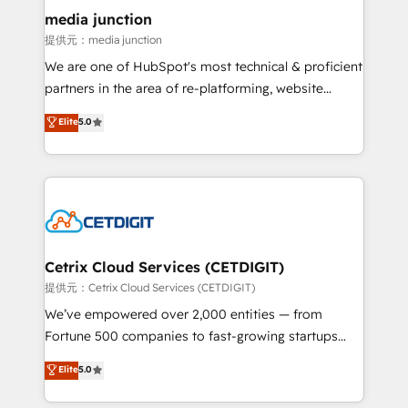
Mexico, USA, and Portugal—we've executed over a
media junction
hundred successful operations. Our approach,
提供元：media junction
rooted in RevOps principles, integrates analysis,
We are one of HubSpot's most technical & proficient
training, planning, and qualification. Leveraging
partners in the area of re-platforming, website
technology, data analytics, CRM optimization, and
design & development. We specialize in multi-hub
Elite
5.0
inbound marketing tactics, we focus on
implementations for mid-market & enterprise
understanding, nurturing, and converting leads.
companies. We are woman-owned, powered by
Partner with us to unlock your business's full
coffee, and we ❤️ dogs. We produce award-winning
potential and achieve sustained growth in today's
work for our clients. 🏆2023 Technical Expertise
competitive market.
Impact Award 🏆2022 Technical Expertise Impact
Award 🏆2022 Platform Migration Excellence Impact
Award 🏆2020 Elite Solutions Partner 🏆2019
Cetrix Cloud Services (CETDIGIT)
Integrations HubSpot Impact Award 🏆2019
提供元：Cetrix Cloud Services (CETDIGIT)
Marketing Enablement HubSpot Impact Award 🏆
We’ve empowered over 2,000 entities — from
2018 Website Design HubSpot Impact Award 🏆2017
Fortune 500 companies to fast-growing startups
Website Design HubSpot Impact Award 🏆2016
and nonprofits — to streamline operations, scale
Elite
5.0
Growth-Driven Design Agency of the Year 🏆2016
revenue, and unlock the full potential of HubSpot.
Sales Enablement HubSpot Impact Award 🏆2015
With deep technical and industry expertise, we fuse