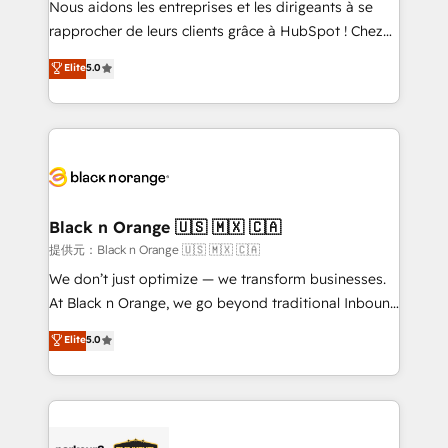
Nous aidons les entreprises et les dirigeants à se
business services. We prepare a customized
rapprocher de leurs clients grâce à HubSpot ! Chez
business case that demonstrates the value and
DIGITALISIM, nous avons l'intime conviction que la
Elite
5.0
impact of your digital transformation, including a
réussite des entreprises passe par l’innovation web,
detailed financial rationale with a focus on ROI and
le marketing digital, et la relation client ! C'est
TCO. As a trusted extension of your team, we
pourquoi, nos experts sont à la fois capables de
believe in the power of partnership. Together, we
gérer votre projet de création de site internet, votre
embark on a transformational journey that sets your
référencement, votre stratégie digitale et le pilotage
business up for long-term success. Unlock your
et l'intégration d'HubSpot ! Les grandes phases d'un
business. If not now, when?
projet HubSpot avec DIGITALISIM : 🧽 Nettoyage,
Black n Orange 🇺🇸 🇲🇽 🇨🇦
migration et intégration des bases de données. 🚀
提供元：Black n Orange 🇺🇸 🇲🇽 🇨🇦
Développement des interfaces avec vos logiciels
We don’t just optimize — we transform businesses.
métiers ⚙️ Configuration de la plateforme HubSpot
At Black n Orange, we go beyond traditional Inbound
📈 Configuration de rapports et tableaux de bord 🤝
Marketing with our exclusive methodologies:
Elite
5.0
Book Process & Guidelines utilisateurs 🎓
BOOMS and BOOST. Together, they form a powerful
Formations des utilisateurs
combination that has driven success for over 800
businesses worldwide. As Elite HubSpot Partners, we
specialize in crafting high-performance growth
strategies that integrate data-driven marketing,