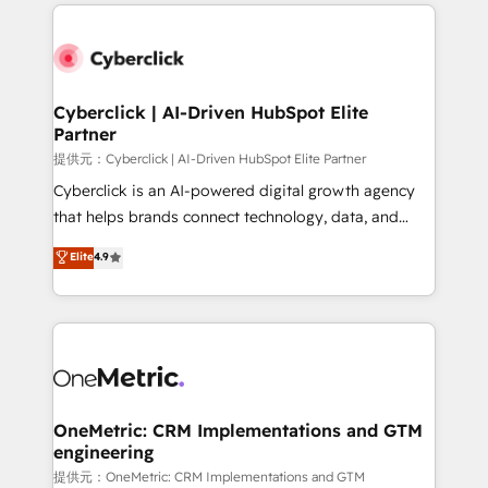
website, or build your new one.
Cyberclick | AI-Driven HubSpot Elite
Partner
提供元：Cyberclick | AI-Driven HubSpot Elite Partner
Cyberclick is an AI-powered digital growth agency
that helps brands connect technology, data, and
creativity to achieve measurable results. Founded in
Elite
4.9
Barcelona and operating across Spain, LATAM, and
the UK, we support global companies in building
smarter marketing, sales, and customer success
strategies. As the only HubSpot Elite Partner in
Iberia (Spain & Portugal), we combine human insight
with intelligent automation to drive sustainable
growth. Our multidisciplinary team designs solutions
OneMetric: CRM Implementations and GTM
engineering
that simplify complexity, boost performance, and
turn innovation into real impact. 🌍 Highlights •
提供元：OneMetric: CRM Implementations and GTM