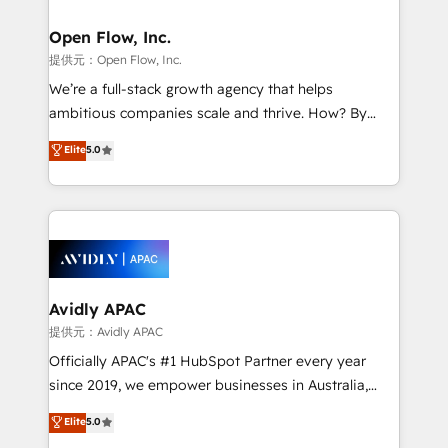
Brussels, Munich "München", Cologne "Köln", Paris
and Amsterdam. Elixir is a first mover and leader
Open Flow, Inc.
when it comes to HubSpot sales and service
提供元：Open Flow, Inc.
implementations, highly renowned for our business
We’re a full-stack growth agency that helps
acumen, process (re-)design experience and a
ambitious companies scale and thrive. How? By
massive amount of success stories in this area. We
upgrading and streamlining every single revenue-
Elite
5.0
integrate HubSpot with complex solutions like SAP,
generating aspect of your business. We’re proud
MicroSoft, custom solutions,... Our company also has
HubSpot Elite Solutions Partners and devout CRM
strong experience with HubSpot CRM extension,
nerds who can harness HubSpot’s custom digital
mobile apps for Field Service Management and
tools to improve each touchpoint of your customer
Retail execution, CPQ, customer portals and
experience. Working hand-in-hand with your team,
HubSpot CMS developments. And we're champions
we’ll assemble a RevOps machine that drives more
when it comes to complex data migrations.
traffic, generates better leads and crushes your
Avidly APAC
revenue goals. We've worked with thousands of
提供元：Avidly APAC
HubSpot customers and we'd love to work with you
Officially APAC's #1 HubSpot Partner every year
too! Clients come to us for: Advanced CRM solutions
since 2019, we empower businesses in Australia,
System Integrations both Custom and Native to
New Zealand, and globally to realise their full
Elite
5.0
HubSpot Data System Migrations between systems
potential through enterprise HubSpot CRM