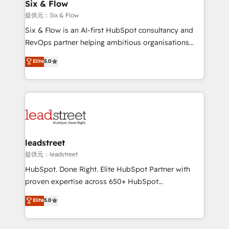
helps the following industries: logistics & 3PL, home
Six & Flow
improvement & construction, branding and
提供元：Six & Flow
commercialization, real estate, health, education,
Six & Flow is an AI-first HubSpot consultancy and
SaaS, Software Dev & IT and consulting, make the
RevOps partner helping ambitious organisations
most out of their HubSpot experience operating in
grow with clarity, confidence, and intelligence.
Elite
5.0
the United States, EU, UAE, Mexico and Latin
Operating across the UK, Netherlands, Ireland, and
America. From casual user to super fan: make
Canada, we’ve delivered thousands of successful
HubSpot an experience you LOVE!
HubSpot projects for mid-market and enterprise
clients worldwide, with over 10 years experience. We
combine HubSpot, data, and AI to design connected
go-to-market systems that align people, process,
and technology for predictable, scalable revenue
leadstreet
growth. Our expertise spans RevOps, CRM and data
提供元：leadstreet
architecture, AI enablement, and strategic marketing,
HubSpot. Done Right. Elite HubSpot Partner with
delivered through our proprietary FLAIR framework
proven expertise across 650+ HubSpot
for responsible AI adoption. As a HubSpot Elite
implementations. With 12+ years of HubSpot
Elite
5.0
Partner and ISO 27001:2022 certified consultancy,
experience, we help you use the HubSpot platform
we blend strategy, creativity, and technology to help
to its fullest capacity, improve your current HubSpot
organisations scale smarter and grow stronger.