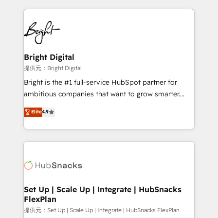
Growth-Driven Design Agency of the Year 🏆2015
automation, integration, and AI innovation to deliver
Became the 5th Agency to reach Diamond 🏆2014
lasting impact. We specialize in: • Turnkey and end-
HubSpot COS Performance Award 🏆2014 HubSpot
to-end HubSpot implementations • Onboarding for
COS Design Award 🏆2013 HubSpot Marketplace
Sales, Service, Marketing & Content Hubs • AI voice
Provider of the Year 🏆2011 Became a HubSpot
and chat agents, predictive automation, and smart
Bright Digital
Partner 📆Founded in 1997
workflows • Salesforce + HubSpot integration •
提供元：Bright Digital
RevOps and AI-driven sales enablement • Website
Bright is the #1 full-service HubSpot partner for
design and CMS development • ERP integration: SAP,
ambitious companies that want to grow smarter.
NetSuite, Microsoft Dynamics, … • Data cleansing
From HubSpot onboarding, to training, from
Elite
4.9
and CRM migration from any platform •
developing a new website to lead generation and
Client/member portals built on HubSpot • Custom
digital marketing; we do it all (and with great
and complex integrations: SAM.gov, GovWin,
results)! In short, our services include: - HubSpot
QuickBooks, PandaDoc, ClickUp, Shopify, Mapsly,
consultancy: onboarding, training, data migration -
WooCommerce, BuilderTrend, and more Experience
HubSpot development: websites, custom modules,
the difference — reach out to see how AI + HubSpot
integrations - Marketing & sales solutions: digital
can transform your business.
marketing, advertising, campaigns, content and
Set Up | Scale Up | Integrate | HubSnacks
FlexPlan
design We connect people, data and technology to
improve customer experiences. With our bright
提供元：Set Up | Scale Up | Integrate | HubSnacks FlexPlan