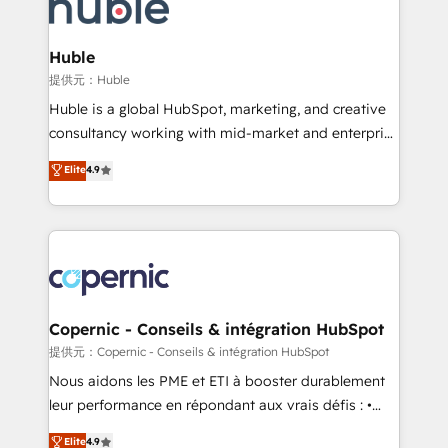
skills, processes, and internal team you need to
CRM Migrations using our in-house "HubScrub" Tool.
attract the right buyers, close deals faster, and grow
without outside dependencies. You’ll learn how to: •
Huble
Set up, audit, and organize your HubSpot portal •
提供元：Huble
Get your sales team fully using HubSpot • Track
Huble is a global HubSpot, marketing, and creative
pipeline and revenue across the entire buyer journey
consultancy working with mid-market and enterprise
• Build an in-house marketing team that drives
businesses. We go beyond implementation, shaping
Elite
4.9
growth • Create content and videos that attract
the strategy, processes, and teams that turn
buyers • Use AI to scale smarter Our coaching-led
HubSpot into a genuine growth engine. Named
approach works best for companies that are done
HubSpot's Global Partner of the Year in 2024,
with outsourcing and ready to build something that
consistently ranked among their top 5 partners
lasts. So if you're ready to become the most trusted
worldwide, and with over 15 years in the ecosystem,
voice in your market, let’s talk.
Huble has built a track record that speaks for itself.
One company, one operating model, delivering
Copernic - Conseils & intégration HubSpot
across offices and consulting teams in the UK, USA,
提供元：Copernic - Conseils & intégration HubSpot
Canada, Germany, France, Belgium, Singapore, and
Nous aidons les PME et ETI à booster durablement
South Africa. Certified compliant with ISO/IEC
leur performance en répondant aux vrais défis : •
27001:2022 and ISO 9001:2015 across all seven
Intégration de HubSpot avec d’autres outils (ERP,
Elite
4.9
international offices and 175+ employees.