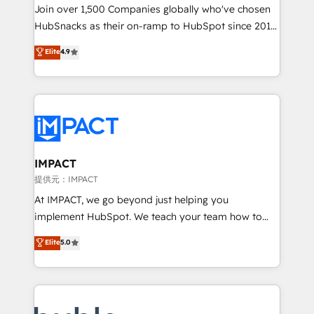
people, exciting ideas and can-do mentality, we
Join over 1,500 Companies globally who've chosen
ensure revenue growth on a daily basis. So tell us
HubSnacks as their on-ramp to HubSpot since 2014
your challenge; our passionate and growth driven
Simple pay-as-you-go plans that accelerate value...
Elite
4.9
team of 100+ experts is ready for you! Driving digital
1️⃣ Set Up | Onboarding New or Check-fixing existing
growth | www.brightdigital.com
HubSpot portals 2️⃣ Scale Up | 100% HubSpot Task
Execution... Global 24/7 ... All Experts 3️⃣ Integrate |
your entire Tech Stack with Custom Integrations
Slash months from your API Integration project... ⬅️
Click "Contact Business" ⬅️ to access 150+ Kickstart
Integration templates that put HubSpot in the center
IMPACT
of your tech stack, syncing... 🛍️ Shopify or
提供元：IMPACT
WooCommerce 💲 Stripe or Paypal 💰 Sage or
At IMPACT, we go beyond just helping you
Netsuite 🤖 Google or Microsoft ✍️ DocuSign or
implement HubSpot. We teach your team how to
PandaDoc 🌐 Avalara or Quaderno HubSnacks holds
master it. As the creators of the Endless Customers
Elite
5.0
the rare Advanced "Custom Integrations"
System™ (the next evolution of They Ask, You
Accreditation, securely sync data across... 🔄 any
Answer), we’re the only HubSpot partner built
apps, in any direction. Stuck on your old CRM..?
entirely around coaching and training. That means
Migrate | seamlessly off your old CRM onto a clean
we don’t do the work for you; we help you build the
new HubSpot portal with Advanced Website and