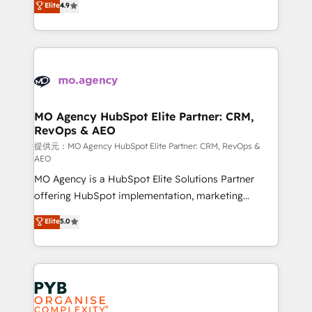
Elite
4.9
to your needs and sales objectives. With 125+
migrate, replatform, and scale smarter. We specialize
certifications, we are part of the most certified
in high-impact CRM and CMS migrations and
Canadian agencies, and we both hold Onboarding
onboarding from platforms like Salesforce, NetSuite,
Accreditations. Based in Canada (coast to coast), our
Zoho, Pardot, Marketo, Microsoft Dynamics, Wix,
services are offered in both English & French.
WordPress and legacy CRMs, turning fragmented
systems into unified, growth-ready HubSpot
architectures that accelerate revenue operations and
MO Agency HubSpot Elite Partner: CRM,
RevOps & AEO
performance. - Multi-object CRM migration, cleanup,
and implementation. - Pre-built and custom
提供元：MO Agency HubSpot Elite Partner: CRM, RevOps &
AEO
integrations across your full tech stack. - Custom
MO Agency is a HubSpot Elite Solutions Partner
object setup, CMS builds, and full-funnel automation.
offering HubSpot implementation, marketing
- Dashboards, lifecycle campaigns, and lead
automation, CRM and RevOps consulting, data
nurturing sequences. - Cross-hub setup across
Elite
5.0
architecture, sales enablement, lifecycle automation,
Marketing, Sales, Operations, and Service Hubs. -
lead scoring and revenue reporting. HubSpot,
Ongoing optimization, managed support, and
Salesforce and integrated enterprise stacks. Digital
scalable retainers. Let’s make HubSpot your most
Marketing, Answer Engine Optimisation, and
powerful growth engine. Built to convert, scale, and
Generative Engine Optimisation (AI Search),
drive results.