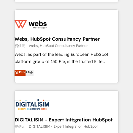
solve all your HubSpot challenges and improve user
sales, and service hubs • Built-in flexibility for
adoption, sales process and marketing results.
startups to global brands
Services 📚 Onboarding your team to HubSpot for
the first time 🔧 Designing and optimising your
HubSpot set-up for better results 🌐 Website design
and build using HubSpot 🔌 Integrating HubSpot
Webs, HubSpot Consultancy Partner
with other systems 🎓 Training your teams to be
提供元：Webs, HubSpot Consultancy Partner
HubSpot pros 📊 Lead generation services using
Webs, as part of the leading European HubSpot
HubSpot Why us? - SIX HubSpot Accreditations -
platform group of 150 Fte, is the trusted Elite
awarded by HubSpot after a rigorous process for
HubSpot CRM Partner offering you a roadmap on
Elite
4.8
CRM, Solutions Architecture, Onboarding , Data
maximizing EBITDA and achieving Commercial
Migration, Custom Integration & Platform
Excellence. With our targeted processes, we
Enablement -Onboarded over 500 businesses to
strengthen your digital transformation and minimize
HubSpot -Top 1% of partners worldwide -In-house
costs. As HubSpot's Advanced Accredited CRM
team of 25+ experts Contact us today to help you
Implementation partner, we provide expertise to
get more from your investment in HubSpot.
drive your business forward. Since 2015 we are fully
www.bbdboom.com
dedicated to HubSpot and with an experienced
DIGITALISIM - Expert Intégration HubSpot
team (50+), we work with reputable companies in
提供元：DIGITALISIM - Expert Intégration HubSpot
B2B sectors such as manufacturing, SaaS and