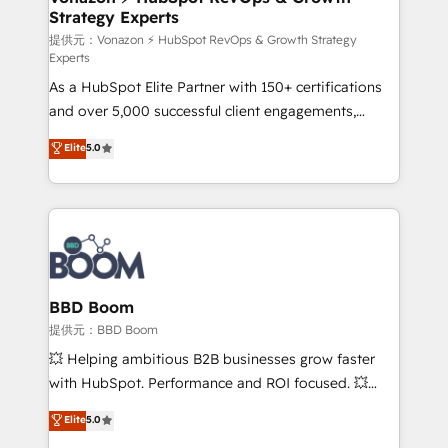
Strategy Experts
pour aligner les équipes marketing, commerciales et
support client (data migration, synchronisation API,
提供元：Vonazon ⚡ HubSpot RevOps & Growth Strategy
Experts
audit et maintenance) ➤ La création de sites internet
As a HubSpot Elite Partner with 150+ certifications
de conversion qui transforment les visiteurs en
and over 5,000 successful client engagements,
opportunités d'affaires ➤ La mise en place de
Vonazon turns marketing complexity into
stratégies d'acquisition marketing (SEO, SEA,
Elite
5.0
measurable, scalable growth. From onboarding to
inbound, automatisation marketing, ABM, IA,
enterprise-grade campaigns, our in-house team
emailing) Informations clés : - 10 ans d'expérience -
builds scalable strategies that drive long-term
100+ intégrations CRM HubSpot réussies - 40
revenue. ⚙️ HubSpot Integration & Optimization •
experts conseil - 150 certifications HubSpot
Seamless CRM, CMS, and automation setup •
cumulées
Complex platform migrations and data cleanups •
Custom APIs and third-party integrations 📈 End-to-
BBD Boom
End Revenue Acceleration • Lifecycle marketing and
提供元：BBD Boom
pipeline growth programs • Sales enablement tools
💥 Helping ambitious B2B businesses grow faster
and CRM optimization • Retention strategies with
with HubSpot. Performance and ROI focused. 💥
customer journey mapping 🏅 Elite-Level HubSpot
BBD Boom is the HubSpot partner that can help you
Elite
5.0
Execution • 750+ onboardings and 2,000+
to HubSpot Better. We work with your teams to
implementations • Deep expertise across marketing,