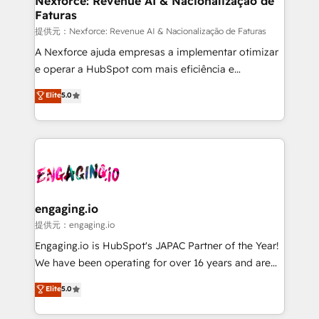
Nexforce: Revenue AI & Nacionalização de
Faturas
objects, automations, and integrations built for
growth. 🚀 AI-Driven GTM Orchestration Unify
提供元：Nexforce: Revenue AI & Nacionalização de Faturas
HubSpot with LinkedIn, WhatsApp, email, paid
A Nexforce ajuda empresas a implementar otimizar
media, and AI voice to drive pipeline. 🤖 AI Custom
e operar a HubSpot com mais eficiência e
Agent Development Deploy AI agents for
previsibilidade de receita. Combinamos Revenue
Elite
5.0
prospecting, follow-ups, service triage, and
Operations (RevOps) e Inteligência Artificial para
knowledge retrieval—built in HubSpot. ⚡ Fast-Track
estruturar processos integrar sistemas organizar
& Growth-Track Services Fast-Track: Rapid HubSpot
dados e automatizar operações. O objetivo é
onboarding in weeks Growth-Track: Unlock
transformar a HubSpot em um verdadeiro sistema
advanced optimization & adoption 📍 São Paulo, BR
operacional de receita conectando equipes
• Des Moines, IA • New York, NY
tecnologia e dados em uma operação integrada.
Também somos distribuidores oficiais da HubSpot
engaging.io
e de mais de 150 softwares globais permitindo
提供元：engaging.io
contratar e pagar a HubSpot em reais com nota
Engaging.io is HubSpot's JAPAC Partner of the Year!
fiscal no Brasil e gerar economia de até 50% na
We have been operating for over 16 years and are
contratação de softwares internacionais.
one of HubSpot's most experienced and technically
Elite
5.0
Oferecemos ainda agentes de IA especializados em
capable Agency Partners globally. We specialise in
HubSpot que automatizam tarefas executam rotinas
complex CRM migrations, implementations,