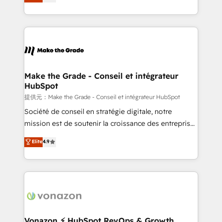
téléphonie, etc.) • Alignement des équipes grâce à un
outil et des données partagées • Amélioration de la
collecte et de l’analyse des données pour des
décisions éclairées • Optimisation de l’efficacité et
de la productivité des équipes Notre équipe de 30
consultants certifiés HubSpot aborde chaque projet
avec un engagement total, alignant processus
Make the Grade - Conseil et intégrateur
HubSpot
métiers et technologie, et guidant vos équipes à
travers le changement, tout en centrant vos objectifs
提供元：Make the Grade - Conseil et intégrateur HubSpot
d’entreprise. Grâce à une méthodologie éprouvée
Société de conseil en stratégie digitale, notre
auprès de plus de 400 clients, nous comprenons
mission est de soutenir la croissance des entreprises
rapidement vos enjeux et intégrons parfaitement
B2B à travers l’acquisition de nouveaux clients,
Elite
4.9
HubSpot dans votre organisation. Pour toute
l'intégration CRM et le développement des revenus
question technique ou besoin de structuration de
auprès de vos comptes existants. En France et à
votre projet HubSpot, contactez notre équipe pour
l'international, nous travaillons avec des ETI
un échange dédié.
ambitieuses, des grands groupes voulant aller au-
delà d’une simple transformation digitale et des
startups florissantes. Nos 3 grandes expertises sont :
➤ L’intégration de CRM et de méthodologie RevOps
Vonazon ⚡ HubSpot RevOps & Growth