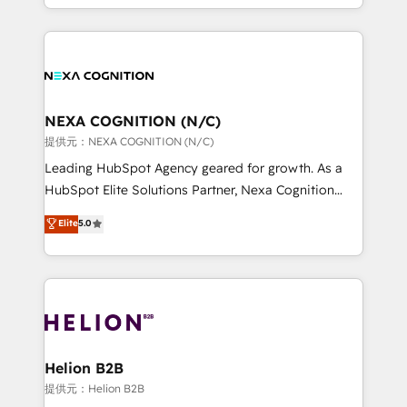
to HubSpot New lead generation strategies Time-
implementation. And we deliver best practice across
saving automations Fresh growth campaigns Robust
the whole HubSpot platform, covering marketing,
help desk Unified revenue operations Dynamic
sales, service, CMS and integrations. We work with
website development Award-winning creative
all businesses, from start-up to Enterprise, and have
design We live and breathe HubSpot and are ready
delivered the largest HubSpot implementations in
to take on real challenges!
the world. Our human approach to digital
NEXA COGNITION (N/C)
transformation is designed for businesses who want
提供元：NEXA COGNITION (N/C)
to grow. And we're passionate about APAC
Leading HubSpot Agency geared for growth. As a
businesses leading the world in technology, agility
HubSpot Elite Solutions Partner, Nexa Cognition
and productivity. We also have a proven track
ranks in the top 1% of global HubSpot Partners and
Elite
5.0
record migrating businesses from CRM & Marketing
has been one of the longest-standing partners since
Platforms such as Salesforce, Dynamics, Pipedrive,
2012. We empower businesses to harness the full
and Marketo onto HubSpot. Our methodology
potential of HubSpot by combining strategic
literally transforms the way the businesses we work
insights with technical excellence, we deliver
with attract and retain customers, manage their
bespoke HubSpot solutions tailored to drive
business people and processes, and how they
measurable growth and operational efficiency. Why
service their customers.
Choose Nexa Cognition? 🚀 HubSpot Expertise: Our
Helion B2B
certified team specialises in CRM implementation,
提供元：Helion B2B