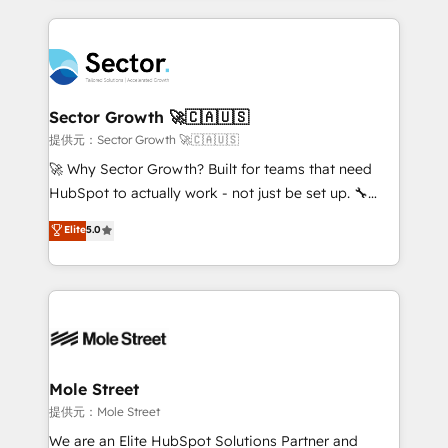
no CRM e mantêm os dados organizados, como um
integrations, custom CMS portal development,
especialista operando a plataforma 24/7. Hoje 300+
design & UX for mid to large to multi national
empresas em 13 países utilizam a Nexforce. Somos
businesses. Our teams are based in North America
a maior parceira da HubSpot na América Latina e
and APAC. We are HubSpot's top-ranked Advanced
líder no ranking global de sucesso do cliente da
Implementation Certified Partner and we contribute
Sector Growth 🚀🇨🇦🇺🇸
HubSpot.
to their advisory council. We strive to do 'good work
提供元：Sector Growth 🚀🇨🇦🇺🇸
with good people' and have worked with incredible
🚀 Why Sector Growth? Built for teams that need
brands. You can see some of them on our website,
HubSpot to actually work - not just be set up. 🔧
along with plenty of case studies.
HubSpot Experts: Onboarding, migrations,
Elite
5.0
automation, and training built for adoption. ⚡ Highly
Technical Execution: ERP, EMR and Custom
Integrations; complex builds delivered in weeks, not
months. 🤖 AI Consulting & Agents: AI-powered
workflows; automation agents; process optimization
inside HubSpot. 🏆 Industry Experience: 🏥
Healthcare: HIPAA implementations; secure data
Mole Street
workflows 💼 Financial Services: compliant
提供元：Mole Street
workflows; audit-ready reporting ⚖️ Legal: client
We are an Elite HubSpot Solutions Partner and