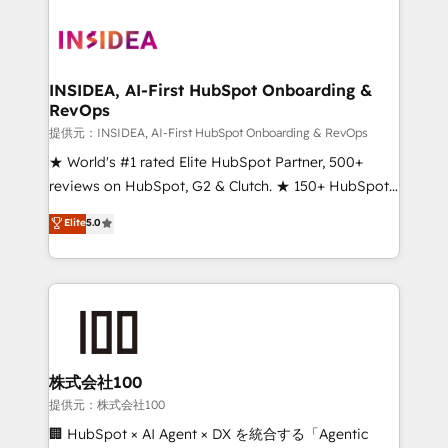
INSIDEA, AI-First HubSpot Onboarding &
RevOps
提供元：INSIDEA, AI-First HubSpot Onboarding & RevOps
★ World's #1 rated Elite HubSpot Partner, 500+
reviews on HubSpot, G2 & Clutch. ★ 150+ HubSpot
Certified Experts & Trainers across the team ★
Elite
5.0
1,500+ implementations across five continents ★ AI-
First, RevOps-led, Onboarding obsessed ★
Company of the Year 2024/25 INSIDEA helps
growing companies turn HubSpot into a revenue
engine. We onboard your team, migrate your data,
and build AI-powered workflows that drive adoption
from week one, in your time zone. What we do ➤
株式会社100
Onboarding: Live in weeks, with workflows built
提供元：株式会社100
around your business, not a template. ➤ Migration:
🏢 HubSpot × AI Agent × DX を統合する「Agentic