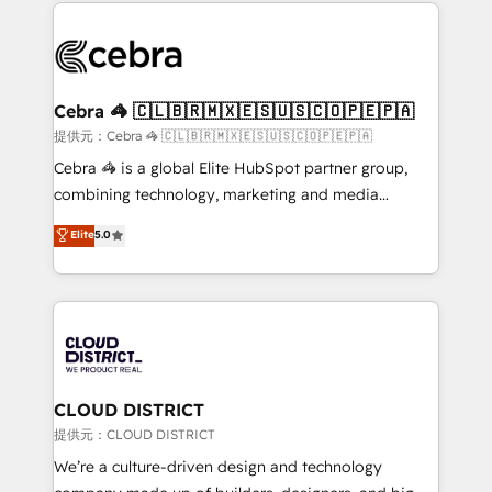
100+ seamless migrations from 15+ different CRMs
OneMetric that matters most: revenue.
✨ 100,000+ hours in HubSpot projects, 75+ full Hub
implementations, and 5,000+ pages ✨ CS: Clients
generating 7-digit MRR from inbound campaigns ✨
CS: 245% organic growth & +751% new visitors for a
Cebra 🦓 🇨🇱🇧🇷🇲🇽🇪🇸🇺🇸🇨🇴🇵🇪🇵🇦
full-funnel HubSpot project ✨ CS: 415% conversion
提供元：Cebra 🦓 🇨🇱🇧🇷🇲🇽🇪🇸🇺🇸🇨🇴🇵🇪🇵🇦
boost with a new HubSpot site Recognized leaders:
Cebra 🦓 is a global Elite HubSpot partner group,
🏆 HubSpot Platform Migration Impact Award 🏆
combining technology, marketing and media
Clutch HubSpot Global Leader 🏆 Finalist: HubSpot
expertise across Latin America and Southern
Elite
5.0
Inbound Campaign of the Year 🏆 Gold AVA Digital
Europe, with teams across 7 countries. Born in Chile,
Award for Best Website 🌟 Accreditations: CRM
we combine local insight with international reach to
Implementation, HubSpot Content Experience, CRM
help businesses grow through technology, creativity,
Data Migration & Custom Integration
AI and strategy. For over 12 years, we’ve delivered
500+ HubSpot implementations, building end-to-
end solutions that integrate CRM, AI automation,
inbound and loop marketing, content, and digital
CLOUD DISTRICT
creativity. Our multicultural team works in Spanish,
提供元：CLOUD DISTRICT
Portuguese, and English to design scalable strategies
We’re a culture-driven design and technology
that drive measurable growth. 🌎 Highlights: • 10+