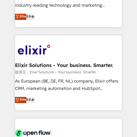
intake; pipeline and document workflows 🛒 E-
industry-leading technology and marketing
Commerce: Shopify, WooCommerce; lifecycle and
consultancy. Our focus is on enterprise and mid-
Elite
5.0
revenue automation 🏢 Real Estate: deal pipelines;
market B2B companies globally that want a strategic
portfolio and lifecycle management 🏭
approach to execute their goals through creative
Manufacturing: ERP integrations; operational
applications of our solutions; Technical HubSpot
alignment 🛡️ Compliance & Data Considerations:
Consulting, Content Marketing, Growth-Driven
HIPAA-aware; CASL-compliant; GDPR-ready
Design, Migrations + Integrations. Mole Street’s
implementations where required 💡 Why 500+
mission is empowering others to realize their
Clients Choose Us: Elite Partner; technical, fast, and
greatness, which is achieved through creating
Elixir Solutions - Your business. Smarter.
built to scale.
absolute clarity, derived from a well-defined
提供元：Elixir Solutions - Your business. Smarter.
strategy, executed well, and reported on with clear
As European (BE, DE, FR, NL) company, Elixir offers
results. The culture is driven by core values; Joy, Grit,
CRM, marketing automation and HubSpot
Accountability, Curiosity, Authenticity, Growth
integration products and services to mid-market
Elite
5.0
Mindedness, and Clarity. We are driven to win for the
and enterprise customers. We ensure that your sales,
collective good of the company and its clientele, and
service and marketing department operates in the
dedicated to breaking the mold from the agency of
most effective way, while at the same time
the past into the consultancy of the future. Great
leveraging your commercial data for a fully
things are happening.
integrated buyers journey. Elixir is located in