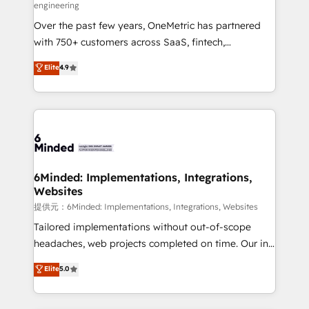
engineering
HubSpot Partner since 2012 • 2022 EMEA Impact
Over the past few years, OneMetric has partnered
Award: Best Integration • 150+ successful HubSpot
with 750+ customers across SaaS, fintech,
projects • Clients in 30+ industries • Proprietary
healthcare, real estate, and other industries. With
technology for integrations • Multilingual team:
Elite
4.9
150+ HubSpot-certified experts, we deliver scalable
English, Spanish, Portuguese & Italian 👉 Grow
solutions to complex GTM and RevOps challenges.
smarter with AI and HubSpot.
Our Expertise 🔹 Onboarding & Implementation:
Accredited HubSpot Partner, ensuring smooth setup
tailored to your GTM motion. 🔹 Migrations:
Accredited HubSpot Partner, ensuring migration
from other CRMs to HubSpot without data loss or
6Minded: Implementations, Integrations,
Websites
downtime. 🔹 RevOps Strategy: Align teams,
processes, and data to drive revenue efficiency. 🔹
提供元：6Minded: Implementations, Integrations, Websites
Integrations: Connect HubSpot with your tech stack
Tailored implementations without out-of-scope
for better adoption. 🔹 Custom Solutions: Build
headaches, web projects completed on time. Our in-
tailored apps, workflows, and configurations. We are
house team of certified CRM architects, experts,
Elite
5.0
SOC 2 Type II and ISO 27001 certified, reinforcing
developers, designers, and marketers handles all
our commitment to data security and compliance. At
aspects of your HubSpot. ✨ 400+ global clients ✨
OneMetric, we help revenue teams focus on the