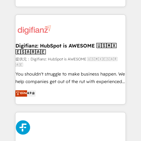
𝗯𝘂𝘀𝗶𝗻𝗲𝘀𝘀' button to get in touch (𝘸𝘦'𝘳𝘦 𝘴𝘶𝘱𝘦𝘳
growth. We modernise platforms, streamline
𝘳𝘦𝘴𝘱𝘰𝘯𝘴𝘪𝘷𝘦)
operations that are causing inefficiencies, improve
customer experiences, integrate systems, and
supercharge revenue operations Key services: • CRM
Implementation • Systems Integration • Digital
Transformation / Web Development • RevOps &
Digifianz: HubSpot is AWESOME 🇺🇸🇲🇽
🇪🇸🇦🇷🇦🇪
Sales Consulting • Marketing Automation What
makes us different? 🚀 Top 0.5% of global HubSpot
提供元：Digifianz: HubSpot is AWESOME 🇺🇸🇲🇽🇪🇸🇦🇷
🇦🇪
agencies ⚙️ The strongest technical ability and
You shouldn't struggle to make business happen. We
integration capabilities 💼 Consultative, long-term
help companies get out of the rut with experienced,
partners who will embed ourselves into your
process-oriented teams implementing HubSpot
business, processes and systems 🏢 We specialise in
Elite
4.9
Marketing, Sales, Service, CMS and Operations Hub,
working with mid-market and enterprise
so selling and actually engaging with your customers
organisations, global organisations and those with
feels easy and pain-free. We are a top ranked
complex use cases 🏆 CRM Implementation,
HubSpot Elite Partner, winner of Rookie of the Year
Platform Enablement, Custom Integration and
and Customer First Awards, 4.9/5 rating in HubSpot
Onboarding Accredited 🔐 ISO27001 & ISO9001
Reviews and 4.9/5 rating in Clutch Reviews. Digifianz
Certified