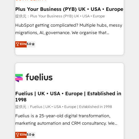
HubSpot Content Hub, WordPress development,
B2B SEO, paid media, and content. We work with
Plus Your Business (PYB) UK • USA • Europe
enterprise and growth-led companies across
提供元：Plus Your Business (PYB) UK • USA • Europe
technology, professional services, financial services
HubSpot getting complicated? Multiple hubs, messy
and industrial sectors. Offices in Johannesburg, Cape
migrations, AI, governance. We organise that
Town and London. 500+ HubSpot CRM
complexity, so your team can put HubSpot to work...
Elite
5.0
implementations delivered. AI visibility coverage
Welcome to our Profile! We help with: • CRM
across ChatGPT, Claude, Perplexity, Gemini and
implementation, reports, workflows, and team
Google AI Overviews. HubSpot Impact Award -
training • CRM migration from Salesforce, Pipedrive,
Customer First HubSpot Impact Award - Integrations
Dynamics and others • Technical projects including
Innovation HubSpot Impact Award - Platform
custom API integrations with ERP (and other
Migration Excellence HubSpot Impact Award -
systems) • AI governance for HubSpot-centred
Platform Excellence 35+ full-time HubSpot
operations A little about us: • Boutique 'Elite' team of
Fuelius | UK • USA • Europe | Established in
professionals.
1998
12 • 150+ clients across Sales Hub, Marketing Hub,
Service Hub, Data Hub and CMS • ISO/IEC
提供元：Fuelius | UK • USA • Europe | Established in 1998
27001:2022, ISO 9001:2015, and ISO 42001:2023
Fuelius is a 25-year-old digital transformation,
certified - the AI management standard • GuardHub:
marketing automation and CRM consultancy. We
our AI governance framework, built on ISO 42001
enable mid-market and enterprise clients to
Elite
5.0
Ready for the next step? Click the 👈 '𝗖𝗼𝗻𝘁𝗮𝗰𝘁
maximise their return from digital and fuel their