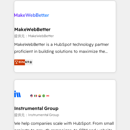
only firm in the world to hold Elite Partner
there’s a good chance one of our globally integrated
Accreditations with both HubSpot and Clay, our
teams has worked with clients just like you Let’s
clients gain a unique advantage in CRM architecture,
explore whether S2 is the partner you’ve been
pipeline generation, data intelligence, and go-to-
looking for...and get your next big initiative moving!
market execution. Why B2B Businesses Choose RP: -
MakeWebBetter
Secure: Soc2 compliant 🛡️ - Pricing: Implementations
提供元：MakeWebBetter
starting at $1,5k 💵 - Speed: Launch in 14 days ⚡ -
MakeWebBetter is a HubSpot technology partner
Global: 75+ RPers across five continents 🌐 - Scale:
proficient in building solutions to maximize the
Largest organically grown & fastest tiering Elite
operational efficiency of HubSpot. The fastest-
Elite
4.9
HubSpot Partner 🪴 - Sales Hub: More
growing tech-enabler & facilitator, MakeWebBetter,
implementations than any other Partner 💻 -
hands you the blend of HubSpot expertise &
Migrations: We convert Salesforce addicts to
eminent solutions & integrations. Trust us to
HubSpot evangelists 🧡 Don't hire a marketing
streamline your HubSpot experience. 🚀HubSpot
agency for an Ops problem. Don't hire a technical
Elite Partners with 10+ years of HubSpot experience
agency for a growth problem. Hire a partner built to
🤝HubSpot Premier Integration partner 🤝Google
solve both.
Premier Partner 2023 🌟5 HubSpot Accreditations 🌟
Instrumental Group
Won HubSpot Theme Challenge 2021 🌟INBOUND’19
提供元：Instrumental Group
HubSpot Rising Star Why us? Harnessing the full
We help companies scale with HubSpot. From small
potential of the powerful HubSpot CRM. ✔️A team of