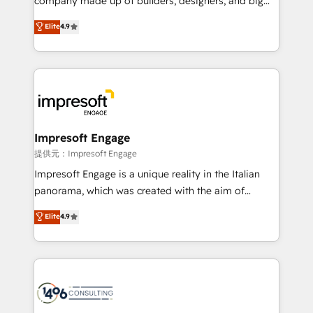
company made up of builders, designers, and big
years as a HubSpot partner. • 2023 Impact Awards:
thinkers. We blend strategy, design, and
Elite
4.9
Platform Migration Excellence. • Top 3 Partner of the
development—always fueled by curiosity—to turn
Year LATAM 2022, 2023, 2024, 2025. • Partner of the
ideas, opportunities, and challenges into meaningful
Year 2024. • Organizer of Aliados.ai (AI, marketing &
experiences. To us, technology is more than just
tech global congress). 👉 Ready to scale your
code; it’s about creating things that are useful, cool,
business with HubSpot? Let Cebra’s experts help
and—most importantly—simple. That’s why we lean
you grow faster, smarter, and with impact.
into bold ideas and shape them into thoughtful
products and strategies that actually make a
Impresoft Engage
difference.
提供元：Impresoft Engage
Impresoft Engage is a unique reality in the Italian
panorama, which was created with the aim of
putting Customer Experience at the center by
Elite
4.9
creating digital environments capable of integrating
people, processes and data. We offer the best
digital solutions on the market, ranging from CRM
processes and technologies to digital strategy, from
marketing automation to online and offline sales
processes through Customer Service Management,