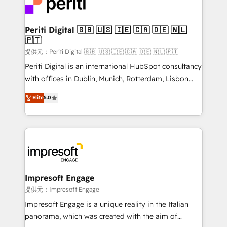
and—most importantly—simple. That’s why we lean
you grow faster, smarter, and with impact.
into bold ideas and shape them into thoughtful
products and strategies that actually make a
Periti Digital 🇬🇧 🇺🇸 🇮🇪 🇨🇦 🇩🇪 🇳🇱
🇵🇹
difference.
提供元：Periti Digital 🇬🇧 🇺🇸 🇮🇪 🇨🇦 🇩🇪 🇳🇱 🇵🇹
Periti Digital is an international HubSpot consultancy
with offices in Dublin, Munich, Rotterdam, Lisbon
and New York. 🔎 We are focused on enhancing
Elite
5.0
revenue-generation strategies for clients through
complete integration of core business processes
and systems (such as ERP and e-commerce
platforms) with HubSpot, driving efficiency and
results. 🎯 We present a solution-centric approach
and we're focused on HubSpot. We work with some
of HubSpot's most important customers to generate
Impresoft Engage
value from the platform in the long term. 🤖 We have
提供元：Impresoft Engage
worked 400+ HubSpot customers across industries
Impresoft Engage is a unique reality in the Italian
but specialise in the more complex projects where
panorama, which was created with the aim of
data migration, AI, and systems integrations