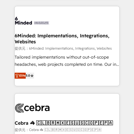
Our Expertise 🔹 Onboarding & Implementation:
Accredited HubSpot Partner, ensuring smooth setup
tailored to your GTM motion. 🔹 Migrations: Move
from other CRMs to HubSpot without data loss or
downtime. 🔹 RevOps Strategy: Align teams,
6Minded: Implementations, Integrations,
Websites
processes, and data to drive revenue efficiency. 🔹
Integrations: Connect HubSpot with your tech stack
提供元：6Minded: Implementations, Integrations, Websites
for better adoption. 🔹 Custom Solutions: Build
Tailored implementations without out-of-scope
tailored apps, workflows, and configurations. We are
headaches, web projects completed on time. Our in-
SOC 2 Type II and ISO 27001 certified, reinforcing
house team of certified CRM architects, experts,
Elite
5.0
our commitment to data security and compliance. At
developers, designers, and marketers handles all
OneMetric, we help revenue teams focus on the
aspects of your HubSpot. ✨ 400+ global clients ✨
OneMetric that matters most: revenue.
100+ seamless migrations from 15+ different CRMs
✨ 100,000+ hours in HubSpot projects, 75+ full Hub
implementations, and 5,000+ pages ✨ CS: Clients
generating 7-digit MRR from inbound campaigns ✨
CS: 245% organic growth & +751% new visitors for a
Cebra 🦓 🇨🇱🇧🇷🇲🇽🇪🇸🇺🇸🇨🇴🇵🇪🇵🇦
full-funnel HubSpot project ✨ CS: 415% conversion
提供元：Cebra 🦓 🇨🇱🇧🇷🇲🇽🇪🇸🇺🇸🇨🇴🇵🇪🇵🇦