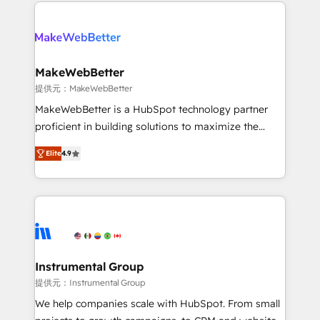
only firm in the world to hold Elite Partner
there’s a good chance one of our globally integrated
Accreditations with both HubSpot and Clay, our
teams has worked with clients just like you Let’s
clients gain a unique advantage in CRM architecture,
explore whether S2 is the partner you’ve been
pipeline generation, data intelligence, and go-to-
looking for...and get your next big initiative moving!
market execution. Why B2B Businesses Choose RP: -
MakeWebBetter
Secure: Soc2 compliant 🛡️ - Pricing: Implementations
提供元：MakeWebBetter
starting at $1,5k 💵 - Speed: Launch in 14 days ⚡ -
MakeWebBetter is a HubSpot technology partner
Global: 75+ RPers across five continents 🌐 - Scale:
proficient in building solutions to maximize the
Largest organically grown & fastest tiering Elite
operational efficiency of HubSpot. The fastest-
HubSpot Partner 🪴 - Sales Hub: More
Elite
4.9
growing tech-enabler & facilitator, MakeWebBetter,
implementations than any other Partner 💻 -
hands you the blend of HubSpot expertise &
Migrations: We convert Salesforce addicts to
eminent solutions & integrations. Trust us to
HubSpot evangelists 🧡 Don't hire a marketing
streamline your HubSpot experience. 🚀HubSpot
agency for an Ops problem. Don't hire a technical
Elite Partners with 10+ years of HubSpot experience
agency for a growth problem. Hire a partner built to
🤝HubSpot Premier Integration partner 🤝Google
solve both.
Premier Partner 2023 🌟5 HubSpot Accreditations 🌟
Instrumental Group
Won HubSpot Theme Challenge 2021 🌟INBOUND’19
提供元：Instrumental Group
HubSpot Rising Star Why us? Harnessing the full
We help companies scale with HubSpot. From small
potential of the powerful HubSpot CRM. ✔️A team of