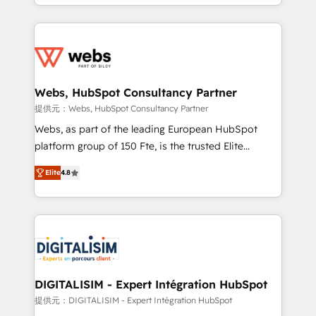
solve all your HubSpot challenges and improve user
sales, and service hubs • Built-in flexibility for
adoption, sales process and marketing results.
startups to global brands
Services 📚 Onboarding your team to HubSpot for
the first time 🔧 Designing and optimising your
HubSpot set-up for better results 🌐 Website design
and build using HubSpot 🔌 Integrating HubSpot
Webs, HubSpot Consultancy Partner
with other systems 🎓 Training your teams to be
提供元：Webs, HubSpot Consultancy Partner
HubSpot pros 📊 Lead generation services using
Webs, as part of the leading European HubSpot
HubSpot Why us? - SIX HubSpot Accreditations -
platform group of 150 Fte, is the trusted Elite
awarded by HubSpot after a rigorous process for
HubSpot CRM Partner offering you a roadmap on
CRM, Solutions Architecture, Onboarding , Data
Elite
4.8
maximizing EBITDA and achieving Commercial
Migration, Custom Integration & Platform
Excellence. With our targeted processes, we
Enablement -Onboarded over 500 businesses to
strengthen your digital transformation and minimize
HubSpot -Top 1% of partners worldwide -In-house
costs. As HubSpot's Advanced Accredited CRM
team of 25+ experts Contact us today to help you
Implementation partner, we provide expertise to
get more from your investment in HubSpot.
drive your business forward. Since 2015 we are fully
www.bbdboom.com
dedicated to HubSpot and with an experienced
DIGITALISIM - Expert Intégration HubSpot
team (50+), we work with reputable companies in
提供元：DIGITALISIM - Expert Intégration HubSpot
B2B sectors such as manufacturing, SaaS and