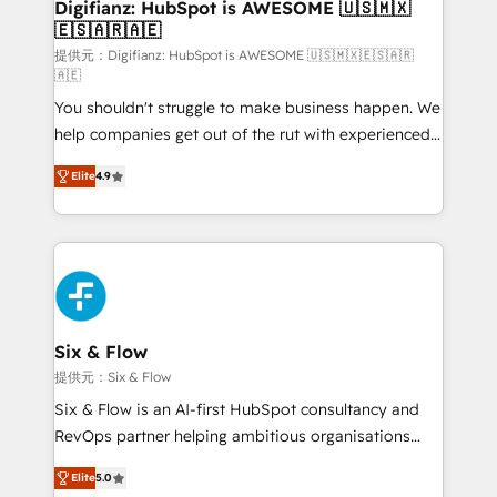
Transformation / Web Development • RevOps &
Digifianz: HubSpot is AWESOME 🇺🇸🇲🇽
🇪🇸🇦🇷🇦🇪
Sales Consulting • Marketing Automation What
makes us different? 🚀 Top 0.5% of global HubSpot
提供元：Digifianz: HubSpot is AWESOME 🇺🇸🇲🇽🇪🇸🇦🇷
🇦🇪
agencies ⚙️ The strongest technical ability and
You shouldn't struggle to make business happen. We
integration capabilities 💼 Consultative, long-term
help companies get out of the rut with experienced,
partners who will embed ourselves into your
process-oriented teams implementing HubSpot
business, processes and systems 🏢 We specialise in
Elite
4.9
Marketing, Sales, Service, CMS and Operations Hub,
working with mid-market and enterprise
so selling and actually engaging with your customers
organisations, global organisations and those with
feels easy and pain-free. We are a top ranked
complex use cases 🏆 CRM Implementation,
HubSpot Elite Partner, winner of Rookie of the Year
Platform Enablement, Custom Integration and
and Customer First Awards, 4.9/5 rating in HubSpot
Onboarding Accredited 🔐 ISO27001 & ISO9001
Reviews and 4.9/5 rating in Clutch Reviews. Digifianz
Certified
helps the following industries: logistics & 3PL, home
Six & Flow
improvement & construction, branding and
提供元：Six & Flow
commercialization, real estate, health, education,
Six & Flow is an AI-first HubSpot consultancy and
SaaS, Software Dev & IT and consulting, make the
RevOps partner helping ambitious organisations
most out of their HubSpot experience operating in
grow with clarity, confidence, and intelligence.
the United States, EU, UAE, Mexico and Latin
Elite
5.0
Operating across the UK, Netherlands, Ireland, and