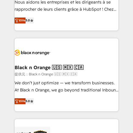
Nous aidons les entreprises et les dirigeants à se
business services. We prepare a customized
rapprocher de leurs clients grâce à HubSpot ! Chez
business case that demonstrates the value and
DIGITALISIM, nous avons l'intime conviction que la
impact of your digital transformation, including a
Elite
5.0
réussite des entreprises passe par l’innovation web,
detailed financial rationale with a focus on ROI and
le marketing digital, et la relation client ! C'est
TCO. As a trusted extension of your team, we
pourquoi, nos experts sont à la fois capables de
believe in the power of partnership. Together, we
gérer votre projet de création de site internet, votre
embark on a transformational journey that sets your
référencement, votre stratégie digitale et le pilotage
business up for long-term success. Unlock your
et l'intégration d'HubSpot ! Les grandes phases d'un
business. If not now, when?
projet HubSpot avec DIGITALISIM : 🧽 Nettoyage,
Black n Orange 🇺🇸 🇲🇽 🇨🇦
migration et intégration des bases de données. 🚀
提供元：Black n Orange 🇺🇸 🇲🇽 🇨🇦
Développement des interfaces avec vos logiciels
We don’t just optimize — we transform businesses.
métiers ⚙️ Configuration de la plateforme HubSpot
At Black n Orange, we go beyond traditional Inbound
📈 Configuration de rapports et tableaux de bord 🤝
Marketing with our exclusive methodologies:
Book Process & Guidelines utilisateurs 🎓
Elite
5.0
BOOMS and BOOST. Together, they form a powerful
Formations des utilisateurs
combination that has driven success for over 800
businesses worldwide. As Elite HubSpot Partners, we
specialize in crafting high-performance growth
strategies that integrate data-driven marketing,