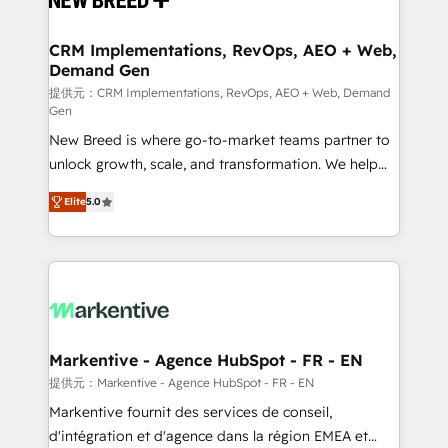
定の代行ではなく、設計の責任」を引き受け、部門横断
technical development team. - 19 HubSpot-certified
の統合・浸透・変革管理を実行します。 ▸ CMS戦略設
trainers to drive platform adoption. 📈 Revenue
CRM Implementations, RevOps, AEO + Web,
計・構築：リード獲得・CVR・SEOを前提にした情報設
Demand Gen
Generation - Full-funnel marketing and high-
計・導線設計・テンプレート設計をContent Hubで一体
performance advertising via Point Success Media. -
提供元：CRM Implementations, RevOps, AEO + Web, Demand
Gen
提供。 ▸ 既存CRM・MAからの移行支援：Salesforce・
Expert deployment of Breeze AI and custom agents
Marketo・Pardot等からの移行、カスタム設計、履歴
New Breed is where go-to-market teams partner to
to automate growth. 🏆 Elite Excellence - 8 platform
データ移行と活用設計まで。 ▸ AEO対応：ChatGPT・
unlock growth, scale, and transformation. We help
accreditations and deep HIPAA-compliance
Perplexity等のAI検索からの流入・引用を前提にコンテ
companies activate HubSpot’s AI-powered
expertise. - A team of 250+ experts dedicated to
Elite
5.0
ンツとサイト構造を最適化。 🏆 なぜ100incを選ぶの
customer platform and operationalize HubSpot’s
your resilient growth.
か？ ✓ HubSpot Eliteパートナー認定 ✓ HubSpotアワ
Loop Marketing framework through expert-led
ード受賞・HUGリーダー ✓ ISO27001:2022 /
services, smart agents, and purpose-built apps,
ISO9001:2015 取得 ✓ 400社以上の導入実績 ✓
tailored to your business. Together, we unlock
HubSpot大百科 出版 CRM・AI活用に関するご相談、現
results, fast. ⚙️CRM & RevOps: Align all Hubs to your
状整理の壁打ちなど、構想段階からお気軽にお問い合わ
buyer journey for clean data, scalability, & reporting.
せください。
🎯Demand Gen & ABM: Drive pipeline with inbound,
Markentive - Agence HubSpot - FR - EN
ABM, AEO, SEO, & paid media. 👩‍💻Web Design:
提供元：Markentive - Agence HubSpot - FR - EN
Build high-performing websites with UX, messaging,
Markentive fournit des services de conseil,
& conversion strategy that drive results. 🤖AI
d'intégration et d'agence dans la région EMEA et