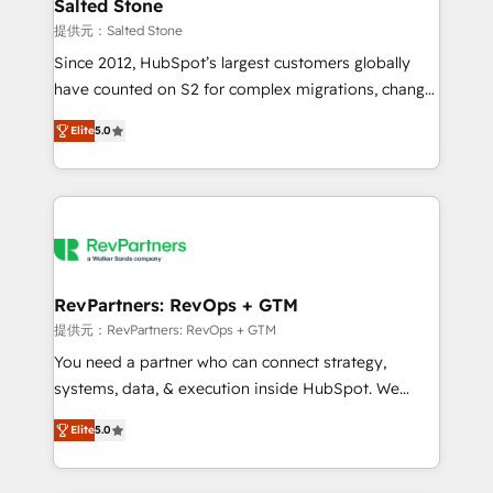
we turn complexity into clarity, human at global
Salted Stone
scale. 🏆 HubSpot’s CEO called us “the partner of the
提供元：Salted Stone
future.” Others agree it is proof of trust built through
Since 2012, HubSpot’s largest customers globally
measurable impact.
have counted on S2 for complex migrations, change
management, systems integration, and creative
Elite
5.0
solutions that deliver measurable impact and
transform brand experiences As one of the few full-
service creative agencies in the HubSpot
ecosystem, we blend strategy, technology, & award-
winning design to build scalable, globally
regionalized HubSpot websites, integrated
marketing campaigns, & RevOps frameworks that
RevPartners: RevOps + GTM
fuel long-term success We connect the entire
提供元：RevPartners: RevOps + GTM
customer lifecycle through seamless integrations,
You need a partner who can connect strategy,
ensure long-term adoption with change-
systems, data, & execution inside HubSpot. We
management programs, and align marketing, sales,
bridge the gap where most agencies fall short by
and service to drive sustainable growth With 6 key
Elite
5.0
combining GTM strategy with technical execution to
HubSpot accreditations and experience across
solve the right problem with the right solution. As the
hundreds of organizations in dozens of industries,