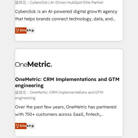
提供元：Cyberclick | AI-Driven HubSpot Elite Partner
Cyberclick is an AI-powered digital growth agency
that helps brands connect technology, data, and
creativity to achieve measurable results. Founded in
Elite
4.9
Barcelona and operating across Spain, LATAM, and
the UK, we support global companies in building
smarter marketing, sales, and customer success
strategies. As the only HubSpot Elite Partner in
Iberia (Spain & Portugal), we combine human insight
with intelligent automation to drive sustainable
growth. Our multidisciplinary team designs solutions
OneMetric: CRM Implementations and GTM
engineering
that simplify complexity, boost performance, and
turn innovation into real impact. 🌍 Highlights •
提供元：OneMetric: CRM Implementations and GTM
engineering
HubSpot Partner since 2012 • 2022 EMEA Impact
Over the past few years, OneMetric has partnered
Award: Best Integration • 150+ successful HubSpot
with 750+ customers across SaaS, fintech,
projects • Clients in 30+ industries • Proprietary
healthcare, real estate, and other industries. With
technology for integrations • Multilingual team:
Elite
4.9
150+ HubSpot-certified experts, we deliver scalable
English, Spanish, Portuguese & Italian 👉 Grow
solutions to complex GTM and RevOps challenges.
smarter with AI and HubSpot.