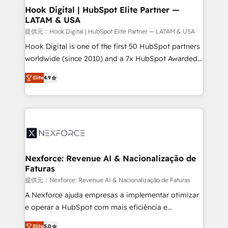
Agent Creation 🔄 Custom Integrations & Data
Hook Digital | HubSpot Elite Partner —
LATAM & USA
Migration Why 1406 We become part of your team.
Your team learns while we build. We fix what others
提供元：Hook Digital | HubSpot Elite Partner — LATAM & USA
broke. Built for mid-market reality—practical
Hook Digital is one of the first 50 HubSpot partners
solutions that work with your actual headcount and
worldwide (since 2010) and a 7x HubSpot Awarded
constraints. By the Numbers 🏆 Top 1% of all
Elite Partner. With 500+ projects across the U.S.,
Elite
4.9
HubSpot partners 🔄 Top 5% globally in client
Brazil, and LATAM, we combine global expertise with
retention 📅 8+ years of consistent results since 2017
regional experience. Today, we are Brazil’s largest
Who We Serve Revenue teams, marketing leaders,
HubSpot Elite Partner—trusted by companies across
and sales ops at mid-market companies ready to
the Americas to scale smarter. ⚙️ CRM
move beyond spreadsheets into unified systems
Implementation & Migration Onboarding across all
that drive real business results.
Hubs, plus migrations from Salesforce, Pipedrive, RD
Station, Freshdesk, Intercom, and more. Custom
Nexforce: Revenue AI & Nacionalização de
Faturas
objects, automations, and integrations built for
growth. 🚀 AI-Driven GTM Orchestration Unify
提供元：Nexforce: Revenue AI & Nacionalização de Faturas
HubSpot with LinkedIn, WhatsApp, email, paid
A Nexforce ajuda empresas a implementar otimizar
media, and AI voice to drive pipeline. 🤖 AI Custom
e operar a HubSpot com mais eficiência e
Agent Development Deploy AI agents for
previsibilidade de receita. Combinamos Revenue
Elite
5.0