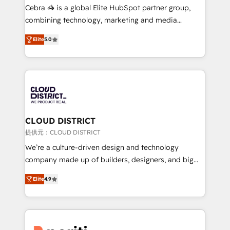
boost with a new HubSpot site Recognized leaders:
Cebra 🦓 is a global Elite HubSpot partner group,
🏆 HubSpot Platform Migration Impact Award 🏆
combining technology, marketing and media
Clutch HubSpot Global Leader 🏆 Finalist: HubSpot
expertise across Latin America and Southern
Inbound Campaign of the Year 🏆 Gold AVA Digital
Elite
5.0
Europe, with teams across 7 countries. Born in Chile,
Award for Best Website 🌟 Accreditations: CRM
we combine local insight with international reach to
Implementation, HubSpot Content Experience, CRM
help businesses grow through technology, creativity,
Data Migration & Custom Integration
AI and strategy. For over 12 years, we’ve delivered
500+ HubSpot implementations, building end-to-
end solutions that integrate CRM, AI automation,
inbound and loop marketing, content, and digital
CLOUD DISTRICT
creativity. Our multicultural team works in Spanish,
提供元：CLOUD DISTRICT
Portuguese, and English to design scalable strategies
We’re a culture-driven design and technology
that drive measurable growth. 🌎 Highlights: • 10+
company made up of builders, designers, and big
years as a HubSpot partner. • 2023 Impact Awards:
thinkers. We blend strategy, design, and
Platform Migration Excellence. • Top 3 Partner of the
Elite
4.9
development—always fueled by curiosity—to turn
Year LATAM 2022, 2023, 2024, 2025. • Partner of the
ideas, opportunities, and challenges into meaningful
Year 2024. • Organizer of Aliados.ai (AI, marketing &
experiences. To us, technology is more than just
tech global congress). 👉 Ready to scale your
code; it’s about creating things that are useful, cool,
business with HubSpot? Let Cebra’s experts help