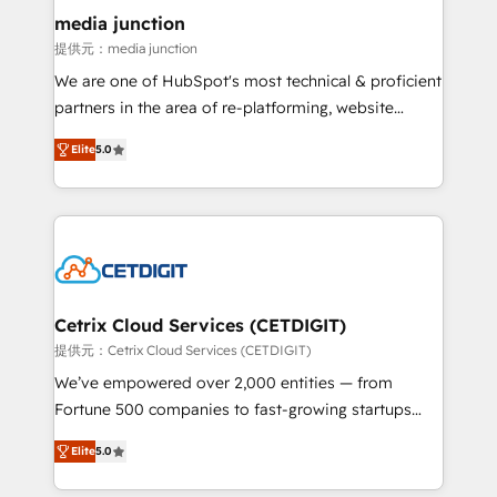
Mexico, USA, and Portugal—we've executed over a
media junction
hundred successful operations. Our approach,
提供元：media junction
rooted in RevOps principles, integrates analysis,
We are one of HubSpot's most technical & proficient
training, planning, and qualification. Leveraging
partners in the area of re-platforming, website
technology, data analytics, CRM optimization, and
design & development. We specialize in multi-hub
inbound marketing tactics, we focus on
Elite
5.0
implementations for mid-market & enterprise
understanding, nurturing, and converting leads.
companies. We are woman-owned, powered by
Partner with us to unlock your business's full
coffee, and we ❤️ dogs. We produce award-winning
potential and achieve sustained growth in today's
work for our clients. 🏆2023 Technical Expertise
competitive market.
Impact Award 🏆2022 Technical Expertise Impact
Award 🏆2022 Platform Migration Excellence Impact
Award 🏆2020 Elite Solutions Partner 🏆2019
Cetrix Cloud Services (CETDIGIT)
Integrations HubSpot Impact Award 🏆2019
提供元：Cetrix Cloud Services (CETDIGIT)
Marketing Enablement HubSpot Impact Award 🏆
We’ve empowered over 2,000 entities — from
2018 Website Design HubSpot Impact Award 🏆2017
Fortune 500 companies to fast-growing startups
Website Design HubSpot Impact Award 🏆2016
and nonprofits — to streamline operations, scale
Growth-Driven Design Agency of the Year 🏆2016
Elite
5.0
revenue, and unlock the full potential of HubSpot.
Sales Enablement HubSpot Impact Award 🏆2015
With deep technical and industry expertise, we fuse