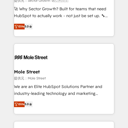
提供元：Sector Growth 🚀🇨🇦🇺🇸
with good people' and have worked with incredible
🚀 Why Sector Growth? Built for teams that need
brands. You can see some of them on our website,
HubSpot to actually work - not just be set up. 🔧
along with plenty of case studies.
HubSpot Experts: Onboarding, migrations,
Elite
5.0
automation, and training built for adoption. ⚡ Highly
Technical Execution: ERP, EMR and Custom
Integrations; complex builds delivered in weeks, not
months. 🤖 AI Consulting & Agents: AI-powered
workflows; automation agents; process optimization
inside HubSpot. 🏆 Industry Experience: 🏥
Healthcare: HIPAA implementations; secure data
Mole Street
workflows 💼 Financial Services: compliant
提供元：Mole Street
workflows; audit-ready reporting ⚖️ Legal: client
We are an Elite HubSpot Solutions Partner and
intake; pipeline and document workflows 🛒 E-
industry-leading technology and marketing
Commerce: Shopify, WooCommerce; lifecycle and
consultancy. Our focus is on enterprise and mid-
revenue automation 🏢 Real Estate: deal pipelines;
Elite
5.0
market B2B companies globally that want a strategic
portfolio and lifecycle management 🏭
approach to execute their goals through creative
Manufacturing: ERP integrations; operational
applications of our solutions; Technical HubSpot
alignment 🛡️ Compliance & Data Considerations:
Consulting, Content Marketing, Growth-Driven