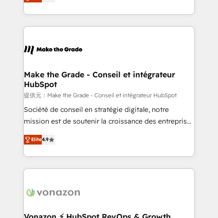
téléphonie, etc.) • Alignement des équipes grâce à un
outil et des données partagées • Amélioration de la
collecte et de l’analyse des données pour des
décisions éclairées • Optimisation de l’efficacité et
de la productivité des équipes Notre équipe de 30
consultants certifiés HubSpot aborde chaque projet
avec un engagement total, alignant processus
Make the Grade - Conseil et intégrateur
HubSpot
métiers et technologie, et guidant vos équipes à
travers le changement, tout en centrant vos objectifs
提供元：Make the Grade - Conseil et intégrateur HubSpot
d’entreprise. Grâce à une méthodologie éprouvée
Société de conseil en stratégie digitale, notre
auprès de plus de 400 clients, nous comprenons
mission est de soutenir la croissance des entreprises
rapidement vos enjeux et intégrons parfaitement
B2B à travers l’acquisition de nouveaux clients,
Elite
4.9
HubSpot dans votre organisation. Pour toute
l'intégration CRM et le développement des revenus
question technique ou besoin de structuration de
auprès de vos comptes existants. En France et à
votre projet HubSpot, contactez notre équipe pour
l'international, nous travaillons avec des ETI
un échange dédié.
ambitieuses, des grands groupes voulant aller au-
delà d’une simple transformation digitale et des
startups florissantes. Nos 3 grandes expertises sont :
➤ L’intégration de CRM et de méthodologie RevOps
Vonazon ⚡ HubSpot RevOps & Growth