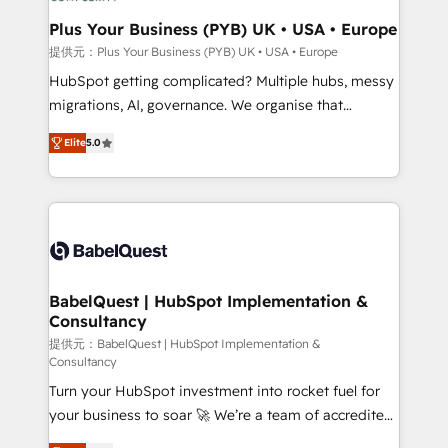
industrial sectors. Offices in Johannesburg, Cape
Town, Dubai & London. 500+ HubSpot CRM
Plus Your Business (PYB) UK • USA • Europe
implementations delivered. AI visibility coverage
提供元：Plus Your Business (PYB) UK • USA • Europe
across ChatGPT, Claude, Perplexity, Gemini and
HubSpot getting complicated? Multiple hubs, messy
Google AI Overviews. HubSpot Impact Award -
migrations, AI, governance. We organise that
Customer First HubSpot Impact Award - Integrations
complexity, so your team can put HubSpot to work...
Innovation HubSpot Impact Award - Platform
Elite
5.0
Welcome to our Profile! We help with: • CRM
Migration Excellence HubSpot Impact Award -
implementation, reports, workflows, and team
Platform Excellence 40+ full-time HubSpot
training • CRM migration from Salesforce, Pipedrive,
professionals. 100s of certifications and
Dynamics and others • Technical projects including
accreditations with HubSpot.
custom API integrations • AI governance for
HubSpot-centred operations A little about us: •
Boutique 'Elite' team of 12 • 150+ clients across Sales
BabelQuest | HubSpot Implementation &
Consultancy
Hub, Marketing Hub, Service Hub, Data Hub and
CMS • ISO/IEC 27001:2022, ISO 9001:2015, and ISO
提供元：BabelQuest | HubSpot Implementation &
Consultancy
42001:2023 certified - the AI management standard •
Turn your HubSpot investment into rocket fuel for
GuardHub: our AI governance framework, built on
your business to soar 🚀 We’re a team of accredited
ISO 42001 Ready for the next step? Click the 👈
HubSpot experts ready to help you. We can
'𝗖𝗼𝗻𝘁𝗮𝗰𝘁 𝗯𝘂𝘀𝗶𝗻𝗲𝘀𝘀' button to get in touch (𝘸𝘦'𝘳𝘦