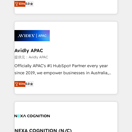
integrate HubSpot with complex solutions like SAP,
Elite
5.0
generating aspect of your business. We’re proud
MicroSoft, custom solutions,... Our company also has
HubSpot Elite Solutions Partners and devout CRM
strong experience with HubSpot CRM extension,
nerds who can harness HubSpot’s custom digital
mobile apps for Field Service Management and
tools to improve each touchpoint of your customer
Retail execution, CPQ, customer portals and
experience. Working hand-in-hand with your team,
HubSpot CMS developments. And we're champions
we’ll assemble a RevOps machine that drives more
when it comes to complex data migrations.
traffic, generates better leads and crushes your
Avidly APAC
revenue goals. We've worked with thousands of
提供元：Avidly APAC
HubSpot customers and we'd love to work with you
Officially APAC's #1 HubSpot Partner every year
too! Clients come to us for: Advanced CRM solutions
since 2019, we empower businesses in Australia,
System Integrations both Custom and Native to
New Zealand, and globally to realise their full
HubSpot Data System Migrations between systems
Elite
5.0
potential through enterprise HubSpot CRM
to HubSpot New lead generation strategies Time-
implementation. And we deliver best practice across
saving automations Fresh growth campaigns Robust
the whole HubSpot platform, covering marketing,
help desk Unified revenue operations Dynamic
sales, service, CMS and integrations. We work with
website development Award-winning creative
all businesses, from start-up to Enterprise, and have
design We live and breathe HubSpot and are ready
delivered the largest HubSpot implementations in
to take on real challenges!
the world. Our human approach to digital
NEXA COGNITION (N/C)