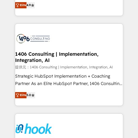
putting Customer Experience at the center by
represent key aspects of the project's success.
Elite
4.9
creating digital environments capable of integrating
people, processes and data. We offer the best
digital solutions on the market, ranging from CRM
processes and technologies to digital strategy, from
marketing automation to online and offline sales
processes through Customer Service Management,
allowing companies to optimize processes and meet
1406 Consulting | Implementation,
Integration, AI
the needs of the customer. We are part of Impresoft
Group, a group of specialized and complementary
提供元：1406 Consulting | Implementation, Integration, AI
companies that divide their offer into 4
Strategic HubSpot Implementation + Coaching
Competence Centers: Smart Manufacturing,
Partner As an Elite HubSpot Partner, 1406 Consulting
Customer First, Enabling Technologies & Security.
helps mid-market revenue teams transform how
Elite
5.0
The synergies generated by these integrations,
they sell, market, and serve. We don't just build your
together with the combination of talents, skills,
HubSpot—we teach your team to own it, then stay
solutions and services, have allowed the group to
to help you keep winning. What We Do ⚙️ CRM
build an unrivaled offering portfolio on the market
Implementations across Marketing, Sales, Service,
to accompany companies on their digital
Data & Content 📈 Sales & Marketing Alignment +
transformation journey.
Revenue Team Enablement 🤖 Breeze AI & Custom