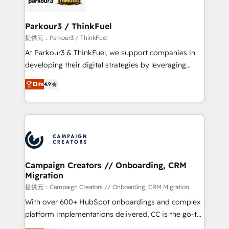
automation, and revenue intelligence to help
companies scale faster and smarter. 🔹 BOOMS:
Parkour3 / ThinkFuel
Demand generation for all your buyers With BOOMS,
提供元：Parkour3 / ThinkFuel
you invest in 100% of your buyers, accelerating your
At Parkour3 & ThinkFuel, we support companies in
growth and positioning yourself as an undisputed
developing their digital strategies by leveraging
leader. 🔹 BOOST: Optimize your digital
technologies and automating their marketing and
transformation process A methodology designed to
Elite
4.9
sales processes to generate growth. Our offer spans
implement HubSpot effectively and optimize your
from Strategy to Operations. We specialize in CRM
digital processes. 🔹 Trusted by Industry Leaders
onboarding and implementation, web design, sales
With an average rating of 4.9/5 and a proven track
& marketing automation, and digital marketing. With
record of business transformation, our growth-first
extensive experience working with tech companies
approach has helped brands dominate their
and manufacturers since 2002, we are committed to
markets.
empowering our clients and developing their
Campaign Creators // Onboarding, CRM
Migration
autonomy. Get to grips with HubSpot through
guided implementation and seamless integration of
提供元：Campaign Creators // Onboarding, CRM Migration
the CRM platform into your digital ecosystem. Would
With over 600+ HubSpot onboardings and complex
you like support in deploying your inbound
platform implementations delivered, CC is the go-to
marketing strategy? We'll provide support tailored
Elite Solutions Partner for businesses ready to