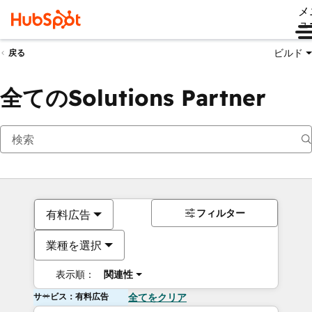
メ
ュ
ビルド
戻る
全てのSolutions Partner
フィルター
有料広告
業種を選択
表示順：
関連性
サービス：有料広告
全てをクリア