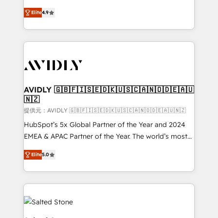
Strategy: Activate Breeze Agents, configure HubSpot
North America. Avec plus de 115 experts en
AI, & maximize AEO with tailored AI services. 🧩
Elite
4.9
marketing automation, Growth, Revops, CRM et
Integrations: Extend HubSpot with custom
webdesign. Markentive is both a consulting firm, a
integrations, hosting, & maintenance.
digital agency and an integrator. With over 115
experts in marketing automation, growth, revops,
CRM and webdesign (We focus on EMEA - USA
customers).
AVIDLY 🇬🇧🇫🇮🇸🇪🇩🇰🇺🇸🇨🇦🇳🇴🇩🇪🇦🇺
🇳🇿
提供元：AVIDLY 🇬🇧🇫🇮🇸🇪🇩🇰🇺🇸🇨🇦🇳🇴🇩🇪🇦🇺🇳🇿
HubSpot’s 5x Global Partner of the Year and 2024
EMEA & APAC Partner of the Year. The world’s most
experienced and fully accredited HubSpot Solutions
Elite
5.0
Partner. 🚀 With 2,750+ HubSpot projects delivered
and 370+ specialists across EMEA, APAC and NAM,
we de-risk complex CRM programmes and
accelerate ROI across every HubSpot Hub. 🧭 From
multi-region migrations to AI-powered automation,