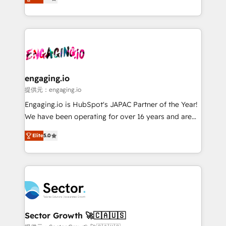
prospecting, follow-ups, service triage, and
Operations (RevOps) e Inteligência Artificial para
knowledge retrieval—built in HubSpot. ⚡ Fast-Track
estruturar processos integrar sistemas organizar
& Growth-Track Services Fast-Track: Rapid HubSpot
dados e automatizar operações. O objetivo é
onboarding in weeks Growth-Track: Unlock
transformar a HubSpot em um verdadeiro sistema
advanced optimization & adoption 📍 São Paulo, BR
operacional de receita conectando equipes
• Des Moines, IA • New York, NY
tecnologia e dados em uma operação integrada.
Também somos distribuidores oficiais da HubSpot
engaging.io
e de mais de 150 softwares globais permitindo
提供元：engaging.io
contratar e pagar a HubSpot em reais com nota
Engaging.io is HubSpot's JAPAC Partner of the Year!
fiscal no Brasil e gerar economia de até 50% na
We have been operating for over 16 years and are
contratação de softwares internacionais.
one of HubSpot's most experienced and technically
Oferecemos ainda agentes de IA especializados em
Elite
5.0
capable Agency Partners globally. We specialise in
HubSpot que automatizam tarefas executam rotinas
complex CRM migrations, implementations,
no CRM e mantêm os dados organizados, como um
integrations, custom CMS portal development,
especialista operando a plataforma 24/7. Hoje 300+
design & UX for mid to large to multi national
empresas em 13 países utilizam a Nexforce. Somos
businesses. Our teams are based in North America
a maior parceira da HubSpot na América Latina e
and APAC. We are HubSpot's top-ranked Advanced
líder no ranking global de sucesso do cliente da
Implementation Certified Partner and we contribute
Sector Growth 🚀🇨🇦🇺🇸
HubSpot.
to their advisory council. We strive to do 'good work