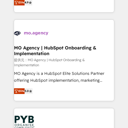
Elite
4.9
to your needs and sales objectives. With 125+
migrate, replatform, and scale smarter. We specialize
certifications, we are part of the most certified
in high-impact CRM and CMS migrations and
Canadian agencies, and we both hold Onboarding
onboarding from platforms like Salesforce, NetSuite,
Accreditations. Based in Canada (coast to coast), our
Zoho, Pardot, Marketo, Microsoft Dynamics, Wix,
services are offered in both English & French.
WordPress and legacy CRMs, turning fragmented
systems into unified, growth-ready HubSpot
architectures that accelerate revenue operations and
MO Agency | HubSpot Onboarding &
Implementation
performance. - Multi-object CRM migration, cleanup,
and implementation. - Pre-built and custom
提供元：MO Agency | HubSpot Onboarding &
Implementation
integrations across your full tech stack. - Custom
MO Agency is a HubSpot Elite Solutions Partner
object setup, CMS builds, and full-funnel automation.
offering HubSpot implementation, marketing
- Dashboards, lifecycle campaigns, and lead
automation, CRM and RevOps consulting, B2B SEO,
nurturing sequences. - Cross-hub setup across
Elite
5.0
paid media, content marketing, AEO and GEO (AI
Marketing, Sales, Operations, and Service Hubs. -
search optimisation), and HubSpot Content Hub and
Ongoing optimization, managed support, and
WordPress development. We work with enterprise
scalable retainers. Let’s make HubSpot your most
and growth-led companies across technology,
powerful growth engine. Built to convert, scale, and
professional services, financial services and
drive results.