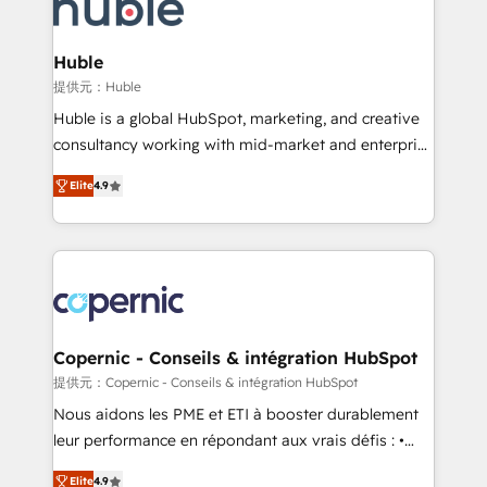
skills, processes, and internal team you need to
CRM Migrations using our in-house "HubScrub" Tool.
attract the right buyers, close deals faster, and grow
without outside dependencies. You’ll learn how to: •
Huble
Set up, audit, and organize your HubSpot portal •
提供元：Huble
Get your sales team fully using HubSpot • Track
Huble is a global HubSpot, marketing, and creative
pipeline and revenue across the entire buyer journey
consultancy working with mid-market and enterprise
• Build an in-house marketing team that drives
businesses. We go beyond implementation, shaping
growth • Create content and videos that attract
Elite
4.9
the strategy, processes, and teams that turn
buyers • Use AI to scale smarter Our coaching-led
HubSpot into a genuine growth engine. Named
approach works best for companies that are done
HubSpot's Global Partner of the Year in 2024,
with outsourcing and ready to build something that
consistently ranked among their top 5 partners
lasts. So if you're ready to become the most trusted
worldwide, and with over 15 years in the ecosystem,
voice in your market, let’s talk.
Huble has built a track record that speaks for itself.
One company, one operating model, delivering
Copernic - Conseils & intégration HubSpot
across offices and consulting teams in the UK, USA,
提供元：Copernic - Conseils & intégration HubSpot
Canada, Germany, France, Belgium, Singapore, and
Nous aidons les PME et ETI à booster durablement
South Africa. Certified compliant with ISO/IEC
leur performance en répondant aux vrais défis : •
27001:2022 and ISO 9001:2015 across all seven
Intégration de HubSpot avec d’autres outils (ERP,
international offices and 175+ employees.
Elite
4.9