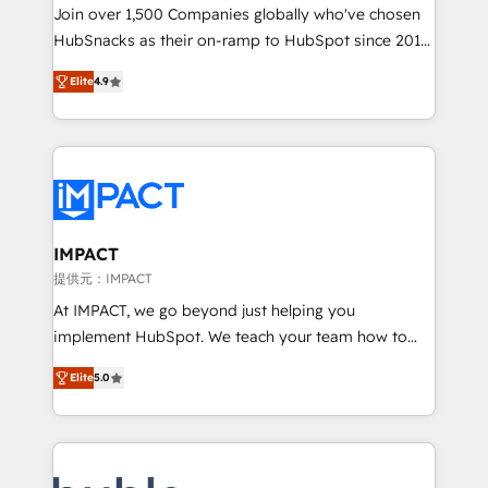
people, exciting ideas and can-do mentality, we
Join over 1,500 Companies globally who've chosen
ensure revenue growth on a daily basis. So tell us
HubSnacks as their on-ramp to HubSpot since 2014
your challenge; our passionate and growth driven
Simple pay-as-you-go plans that accelerate value...
Elite
4.9
team of 100+ experts is ready for you! Driving digital
1️⃣ Set Up | Onboarding New or Check-fixing existing
growth | www.brightdigital.com
HubSpot portals 2️⃣ Scale Up | 100% HubSpot Task
Execution... Global 24/7 ... All Experts 3️⃣ Integrate |
your entire Tech Stack with Custom Integrations
Slash months from your API Integration project... ⬅️
Click "Contact Business" ⬅️ to access 150+ Kickstart
Integration templates that put HubSpot in the center
IMPACT
of your tech stack, syncing... 🛍️ Shopify or
提供元：IMPACT
WooCommerce 💲 Stripe or Paypal 💰 Sage or
At IMPACT, we go beyond just helping you
Netsuite 🤖 Google or Microsoft ✍️ DocuSign or
implement HubSpot. We teach your team how to
PandaDoc 🌐 Avalara or Quaderno HubSnacks holds
master it. As the creators of the Endless Customers
the rare Advanced "Custom Integrations"
Elite
5.0
System™ (the next evolution of They Ask, You
Accreditation, securely sync data across... 🔄 any
Answer), we’re the only HubSpot partner built
apps, in any direction. Stuck on your old CRM..?
entirely around coaching and training. That means
Migrate | seamlessly off your old CRM onto a clean
we don’t do the work for you; we help you build the
new HubSpot portal with Advanced Website and