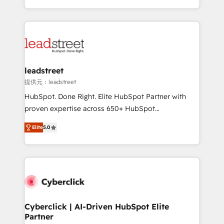
America. From casual user to super fan: make
Canada, we’ve delivered thousands of successful
HubSpot an experience you LOVE!
HubSpot projects for mid-market and enterprise
clients worldwide, with over 10 years experience. We
combine HubSpot, data, and AI to design connected
go-to-market systems that align people, process,
and technology for predictable, scalable revenue
leadstreet
growth. Our expertise spans RevOps, CRM and data
提供元：leadstreet
architecture, AI enablement, and strategic marketing,
HubSpot. Done Right. Elite HubSpot Partner with
delivered through our proprietary FLAIR framework
proven expertise across 650+ HubSpot
for responsible AI adoption. As a HubSpot Elite
implementations. With 12+ years of HubSpot
Partner and ISO 27001:2022 certified consultancy,
Elite
5.0
experience, we help you use the HubSpot platform
we blend strategy, creativity, and technology to help
to its fullest capacity, improve your current HubSpot
organisations scale smarter and grow stronger.
website, or build your new one.
Cyberclick | AI-Driven HubSpot Elite
Partner