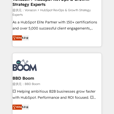
Strategy Experts
pour aligner les équipes marketing, commerciales et
support client (data migration, synchronisation API,
提供元：Vonazon ⚡ HubSpot RevOps & Growth Strategy
Experts
audit et maintenance) ➤ La création de sites internet
As a HubSpot Elite Partner with 150+ certifications
de conversion qui transforment les visiteurs en
and over 5,000 successful client engagements,
opportunités d'affaires ➤ La mise en place de
Vonazon turns marketing complexity into
stratégies d'acquisition marketing (SEO, SEA,
Elite
5.0
measurable, scalable growth. From onboarding to
inbound, automatisation marketing, ABM, IA,
enterprise-grade campaigns, our in-house team
emailing) Informations clés : - 10 ans d'expérience -
builds scalable strategies that drive long-term
100+ intégrations CRM HubSpot réussies - 40
revenue. ⚙️ HubSpot Integration & Optimization •
experts conseil - 150 certifications HubSpot
Seamless CRM, CMS, and automation setup •
cumulées
Complex platform migrations and data cleanups •
Custom APIs and third-party integrations 📈 End-to-
BBD Boom
End Revenue Acceleration • Lifecycle marketing and
提供元：BBD Boom
pipeline growth programs • Sales enablement tools
💥 Helping ambitious B2B businesses grow faster
and CRM optimization • Retention strategies with
with HubSpot. Performance and ROI focused. 💥
customer journey mapping 🏅 Elite-Level HubSpot
BBD Boom is the HubSpot partner that can help you
Execution • 750+ onboardings and 2,000+
Elite
5.0
to HubSpot Better. We work with your teams to
implementations • Deep expertise across marketing,