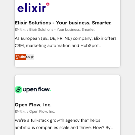
HIPAA-aware; CASL-compliant; GDPR-ready
Design, Migrations + Integrations. Mole Street’s
implementations where required 💡 Why 500+
mission is empowering others to realize their
Clients Choose Us: Elite Partner; technical, fast, and
greatness, which is achieved through creating
Elixir Solutions - Your business. Smarter.
built to scale.
absolute clarity, derived from a well-defined
提供元：Elixir Solutions - Your business. Smarter.
strategy, executed well, and reported on with clear
As European (BE, DE, FR, NL) company, Elixir offers
results. The culture is driven by core values; Joy, Grit,
CRM, marketing automation and HubSpot
Accountability, Curiosity, Authenticity, Growth
integration products and services to mid-market
Mindedness, and Clarity. We are driven to win for the
Elite
5.0
and enterprise customers. We ensure that your sales,
collective good of the company and its clientele, and
service and marketing department operates in the
dedicated to breaking the mold from the agency of
most effective way, while at the same time
the past into the consultancy of the future. Great
leveraging your commercial data for a fully
things are happening.
integrated buyers journey. Elixir is located in
Brussels, Munich "München", Cologne "Köln", Paris
and Amsterdam. Elixir is a first mover and leader
Open Flow, Inc.
when it comes to HubSpot sales and service
提供元：Open Flow, Inc.
implementations, highly renowned for our business
We’re a full-stack growth agency that helps
acumen, process (re-)design experience and a
ambitious companies scale and thrive. How? By
massive amount of success stories in this area. We
upgrading and streamlining every single revenue-