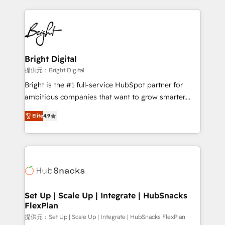
Growth-Driven Design Agency of the Year 🏆2015
automation, integration, and AI innovation to deliver
Became the 5th Agency to reach Diamond 🏆2014
lasting impact. We specialize in: • Turnkey and end-
HubSpot COS Performance Award 🏆2014 HubSpot
to-end HubSpot implementations • Onboarding for
COS Design Award 🏆2013 HubSpot Marketplace
Sales, Service, Marketing & Content Hubs • AI voice
Provider of the Year 🏆2011 Became a HubSpot
and chat agents, predictive automation, and smart
Bright Digital
Partner 📆Founded in 1997
workflows • Salesforce + HubSpot integration •
提供元：Bright Digital
RevOps and AI-driven sales enablement • Website
Bright is the #1 full-service HubSpot partner for
design and CMS development • ERP integration: SAP,
ambitious companies that want to grow smarter.
NetSuite, Microsoft Dynamics, … • Data cleansing
From HubSpot onboarding, to training, from
and CRM migration from any platform •
Elite
4.9
developing a new website to lead generation and
Client/member portals built on HubSpot • Custom
digital marketing; we do it all (and with great
and complex integrations: SAM.gov, GovWin,
results)! In short, our services include: - HubSpot
QuickBooks, PandaDoc, ClickUp, Shopify, Mapsly,
consultancy: onboarding, training, data migration -
WooCommerce, BuilderTrend, and more Experience
HubSpot development: websites, custom modules,
the difference — reach out to see how AI + HubSpot
integrations - Marketing & sales solutions: digital
can transform your business.
marketing, advertising, campaigns, content and
Set Up | Scale Up | Integrate | HubSnacks
FlexPlan
design We connect people, data and technology to
improve customer experiences. With our bright
提供元：Set Up | Scale Up | Integrate | HubSnacks FlexPlan