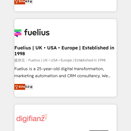
Elite
4.9
implement the platform into complex business
𝘴𝘶𝘱𝘦𝘳 𝘳𝘦𝘴𝘱𝘰𝘯𝘴𝘪𝘷𝘦)
environments, optimise what you've got and make
sure you can actually use it, build your website in
HubSpot or create an inbound marketing strategy
for you and execute it on HubSpot. We are on the
G-Cloud 14 CCS (Crown Commercial Service)
framework, meaning we've been accredited by
Fuelius | UK • USA • Europe | Established in
1998
HubSpot and vetted by the CCS, which means we
can support public sector companies as well the
提供元：Fuelius | UK • USA • Europe | Established in 1998
other ones listed in our profile. Our services: -
Fuelius is a 25-year-old digital transformation,
HubSpot implementation - HubSpot CMS website
marketing automation and CRM consultancy. We
build We can do lots of things. But everything we do
enable mid-market and enterprise clients to
Elite
5.0
is there for you to: - Grow revenue, and run your
maximise their return from digital and fuel their
business more efficiently - Build stronger
growth. We modernise platforms, streamline
relationships with customers - Make better
operations that are causing inefficiencies, improve
decisions with data - Find a new voice and reach
customer experiences, integrate systems, and
more people - Get the most out of your HubSpot
supercharge revenue operations Key services: • CRM
investment
Implementation • Systems Integration • Digital