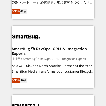
Move from any legacy CRM. Zero downtime, full data
CRM パートナー」 経営課題と現場業務をつなぐAIネイ
integrity. ➤ Implementation: Configure HubSpot to
ティブ・エージェンシーとして、HubSpot Eliteの実装
run your revenue process. Sales, marketing, and
Elite
4.9
力で顧客フロント業務を再設計します。 💡 100inc は何
service wired together. ➤ AI and Integrations: Layer
をする会社か？ HubSpotを共通基盤に、AIエージェン
Breeze AI, custom agents, and APIs to remove
トを組み込んだ顧客フロント業務（マーケティング・営
manual work. ➤ Ongoing Management: Monthly
業・CS）を組織全体で設計・実装する日本のAIネイテ
tune-ups, feature rollouts, adoption coaching. Buying
ィブ・エージェンシーです。事業部・グループ会社・部
HubSpot, switching to it, or reviving a stale portal?
門が分立する組織で、データと業務プロセスのサイロ化
We are built for the work.
を、CRMを軸とした全社共通基盤に再構築します。意
SmartBug 🚀 RevOps, CRM & Integration
Experts
思決定者・PMO・現場担当者に並走します。 1️⃣
HubSpot導入・活用支援 顧客データの一元化から、
提供元：SmartBug 🚀 RevOps, CRM & Integration Experts
GTMの見える化・自動化まで。全Hub統合運用、デー
As a 3x HubSpot North America Partner of the Year,
タ品質設計、グループ横断のCRM統合に対応します。
SmartBug Media transforms your customer lifecycle
2️⃣ AIエージェント組織構築 営業・マーケティング業務
into a revenue engine. Our unified ecosystem
Elite
5.0
の一部をAIが自律実行する組織への移行を設計・実装。
includes specialized divisions Globalia (AI &
Breeze・Claude等をHubSpotと連携させ、役割定義・
Software) and Point Success Media (Paid Media),
運用ルール・成果指標まで含めて設計します。 3️⃣ 全社
making this the official home for all three brands. 🔄
DX × AI推進のPMO伴走支援 複数部門をまたぐDX×AI変
Implementation & Integration - Seamless migrations
革を、構想から実装・定着までPMOとして主導。「設
and system integrations powered by Globalia’s