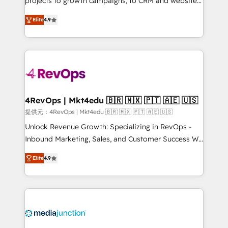
projects to growth campaigns, to CRM and websites.
HubSpot experts backed by over 10+ years of
Hire an agency that's experienced in every inch of
HubSpot experience ✔️Flexible pricing models —
Elite
4.9
HubSpot and willing to work hand-in-hand with your
Hourly-fee (assigned one Dedicated HubSpot
team to simplify the complex and build a better
Admin); Monthly-fee (HubSpot Admin + Project
experience for your team and customers.
Manager); and Fixed Project Cost (as per
requirement). ✔️Helped over 25,000+ customers so
far with our HubSpot solutions. ✔️Bespoke apps &
on-demand bundle services. Connect with us today!
4RevOps | Mkt4edu 🇧🇷 🇲🇽 🇵🇹 🇦🇪 🇺🇸
提供元：4RevOps | Mkt4edu 🇧🇷 🇲🇽 🇵🇹 🇦🇪 🇺🇸
Unlock Revenue Growth: Specializing in RevOps -
Inbound Marketing, Sales, and Customer Success We
specialize in driving revenue growth for companies
Elite
4.9
across industries through tailored marketing, sales,
and customer success strategies, utilizing RevOps
methodologies. As Latin America's largest HubSpot
partner and a global leader in education market, we
offer unparalleled insights. Operating in five
countries—Brazil, UAE (Abu Dhabi/Dubai/Sharjah),