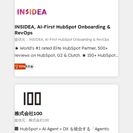
INSIDEA, AI-First HubSpot Onboarding &
RevOps
提供元：INSIDEA, AI-First HubSpot Onboarding & RevOps
★ World's #1 rated Elite HubSpot Partner, 500+
reviews on HubSpot, G2 & Clutch. ★ 150+ HubSpot
Certified Experts & Trainers across the team ★
Elite
5.0
1,500+ implementations across five continents ★ AI-
First, RevOps-led, Onboarding obsessed ★
Company of the Year 2024/25 INSIDEA helps
growing companies turn HubSpot into a revenue
engine. We onboard your team, migrate your data,
and build AI-powered workflows that drive adoption
from week one, in your time zone. What we do ➤
株式会社100
Onboarding: Live in weeks, with workflows built
提供元：株式会社100
around your business, not a template. ➤ Migration:
🏢 HubSpot × AI Agent × DX を統合する「Agentic