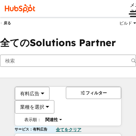
メ
ュ
ビルド
戻る
全てのSolutions Partner
フィルター
有料広告
業種を選択
表示順：
関連性
サービス：有料広告
全てをクリア