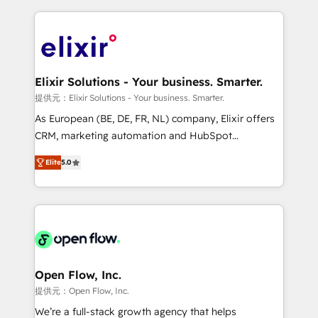
Manufacturing: ERP integrations; operational
applications of our solutions; Technical HubSpot
alignment 🛡️ Compliance & Data Considerations:
Consulting, Content Marketing, Growth-Driven
HIPAA-aware; CASL-compliant; GDPR-ready
Design, Migrations + Integrations. Mole Street’s
implementations where required 💡 Why 500+
mission is empowering others to realize their
Clients Choose Us: Elite Partner; technical, fast, and
greatness, which is achieved through creating
Elixir Solutions - Your business. Smarter.
built to scale.
absolute clarity, derived from a well-defined
提供元：Elixir Solutions - Your business. Smarter.
strategy, executed well, and reported on with clear
As European (BE, DE, FR, NL) company, Elixir offers
results. The culture is driven by core values; Joy, Grit,
CRM, marketing automation and HubSpot
Accountability, Curiosity, Authenticity, Growth
integration products and services to mid-market
Mindedness, and Clarity. We are driven to win for the
Elite
5.0
and enterprise customers. We ensure that your sales,
collective good of the company and its clientele, and
service and marketing department operates in the
dedicated to breaking the mold from the agency of
most effective way, while at the same time
the past into the consultancy of the future. Great
leveraging your commercial data for a fully
things are happening.
integrated buyers journey. Elixir is located in
Brussels, Munich "München", Cologne "Köln", Paris
and Amsterdam. Elixir is a first mover and leader
Open Flow, Inc.
when it comes to HubSpot sales and service
提供元：Open Flow, Inc.
implementations, highly renowned for our business
We’re a full-stack growth agency that helps