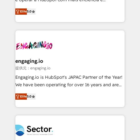
Agent Development Deploy AI agents for
previsibilidade de receita. Combinamos Revenue
Elite
5.0
prospecting, follow-ups, service triage, and
Operations (RevOps) e Inteligência Artificial para
knowledge retrieval—built in HubSpot. ⚡ Fast-Track
estruturar processos integrar sistemas organizar
& Growth-Track Services Fast-Track: Rapid HubSpot
dados e automatizar operações. O objetivo é
onboarding in weeks Growth-Track: Unlock
transformar a HubSpot em um verdadeiro sistema
advanced optimization & adoption 📍 São Paulo, BR
operacional de receita conectando equipes
• Des Moines, IA • New York, NY
tecnologia e dados em uma operação integrada.
Também somos distribuidores oficiais da HubSpot
engaging.io
e de mais de 150 softwares globais permitindo
提供元：engaging.io
contratar e pagar a HubSpot em reais com nota
Engaging.io is HubSpot's JAPAC Partner of the Year!
fiscal no Brasil e gerar economia de até 50% na
We have been operating for over 16 years and are
contratação de softwares internacionais.
one of HubSpot's most experienced and technically
Oferecemos ainda agentes de IA especializados em
Elite
5.0
capable Agency Partners globally. We specialise in
HubSpot que automatizam tarefas executam rotinas
complex CRM migrations, implementations,
no CRM e mantêm os dados organizados, como um
integrations, custom CMS portal development,
especialista operando a plataforma 24/7. Hoje 300+
design & UX for mid to large to multi national
empresas em 13 países utilizam a Nexforce. Somos
businesses. Our teams are based in North America
a maior parceira da HubSpot na América Latina e
and APAC. We are HubSpot's top-ranked Advanced