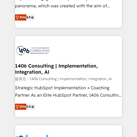
but specialise in the more complex projects where
panorama, which was created with the aim of
data migration, AI, and systems integrations
putting Customer Experience at the center by
represent key aspects of the project's success.
Elite
4.9
creating digital environments capable of integrating
people, processes and data. We offer the best
digital solutions on the market, ranging from CRM
processes and technologies to digital strategy, from
marketing automation to online and offline sales
processes through Customer Service Management,
allowing companies to optimize processes and meet
1406 Consulting | Implementation,
Integration, AI
the needs of the customer. We are part of Impresoft
Group, a group of specialized and complementary
提供元：1406 Consulting | Implementation, Integration, AI
companies that divide their offer into 4
Strategic HubSpot Implementation + Coaching
Competence Centers: Smart Manufacturing,
Partner As an Elite HubSpot Partner, 1406 Consulting
Customer First, Enabling Technologies & Security.
helps mid-market revenue teams transform how
Elite
5.0
The synergies generated by these integrations,
they sell, market, and serve. We don't just build your
together with the combination of talents, skills,
HubSpot—we teach your team to own it, then stay
solutions and services, have allowed the group to
to help you keep winning. What We Do ⚙️ CRM
build an unrivaled offering portfolio on the market
Implementations across Marketing, Sales, Service,