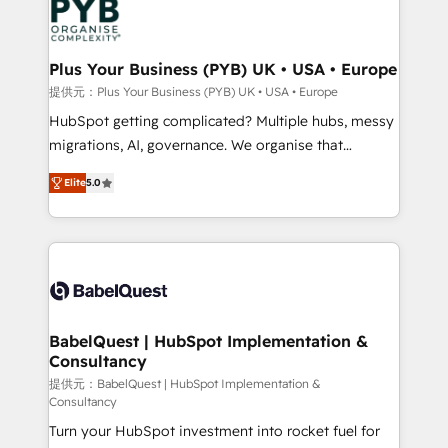
professional services, financial services and
drive results.
industrial sectors. Offices in Johannesburg, Cape
Town, Dubai & London. 500+ HubSpot CRM
Plus Your Business (PYB) UK • USA • Europe
implementations delivered. AI visibility coverage
提供元：Plus Your Business (PYB) UK • USA • Europe
across ChatGPT, Claude, Perplexity, Gemini and
HubSpot getting complicated? Multiple hubs, messy
Google AI Overviews. HubSpot Impact Award -
migrations, AI, governance. We organise that
Customer First HubSpot Impact Award - Integrations
complexity, so your team can put HubSpot to work...
Innovation HubSpot Impact Award - Platform
Elite
5.0
Welcome to our Profile! We help with: • CRM
Migration Excellence HubSpot Impact Award -
implementation, reports, workflows, and team
Platform Excellence 40+ full-time HubSpot
training • CRM migration from Salesforce, Pipedrive,
professionals. 100s of certifications and
Dynamics and others • Technical projects including
accreditations with HubSpot.
custom API integrations • AI governance for
HubSpot-centred operations A little about us: •
Boutique 'Elite' team of 12 • 150+ clients across Sales
BabelQuest | HubSpot Implementation &
Consultancy
Hub, Marketing Hub, Service Hub, Data Hub and
CMS • ISO/IEC 27001:2022, ISO 9001:2015, and ISO
提供元：BabelQuest | HubSpot Implementation &
Consultancy
42001:2023 certified - the AI management standard •
Turn your HubSpot investment into rocket fuel for
GuardHub: our AI governance framework, built on