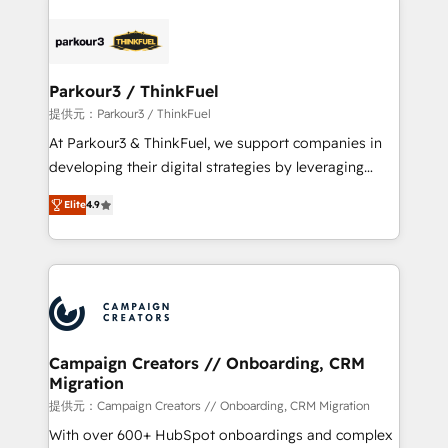
specialize in crafting high-performance growth
strategies that integrate data-driven marketing,
automation, and revenue intelligence to help
companies scale faster and smarter. 🔹 BOOMS:
Parkour3 / ThinkFuel
Demand generation for all your buyers With BOOMS,
提供元：Parkour3 / ThinkFuel
you invest in 100% of your buyers, accelerating your
At Parkour3 & ThinkFuel, we support companies in
growth and positioning yourself as an undisputed
developing their digital strategies by leveraging
leader. 🔹 BOOST: Optimize your digital
technologies and automating their marketing and
transformation process A methodology designed to
Elite
4.9
sales processes to generate growth. Our offer spans
implement HubSpot effectively and optimize your
from Strategy to Operations. We specialize in CRM
digital processes. 🔹 Trusted by Industry Leaders
onboarding and implementation, web design, sales
With an average rating of 4.9/5 and a proven track
& marketing automation, and digital marketing. With
record of business transformation, our growth-first
extensive experience working with tech companies
approach has helped brands dominate their
and manufacturers since 2002, we are committed to
markets.
empowering our clients and developing their
Campaign Creators // Onboarding, CRM
Migration
autonomy. Get to grips with HubSpot through
guided implementation and seamless integration of
提供元：Campaign Creators // Onboarding, CRM Migration
the CRM platform into your digital ecosystem. Would
With over 600+ HubSpot onboardings and complex