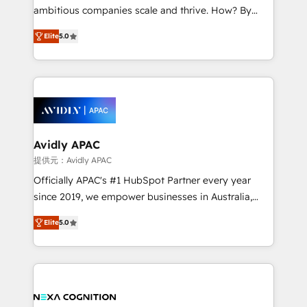
acumen, process (re-)design experience and a
ambitious companies scale and thrive. How? By
massive amount of success stories in this area. We
upgrading and streamlining every single revenue-
integrate HubSpot with complex solutions like SAP,
Elite
5.0
generating aspect of your business. We’re proud
MicroSoft, custom solutions,... Our company also has
HubSpot Elite Solutions Partners and devout CRM
strong experience with HubSpot CRM extension,
nerds who can harness HubSpot’s custom digital
mobile apps for Field Service Management and
tools to improve each touchpoint of your customer
Retail execution, CPQ, customer portals and
experience. Working hand-in-hand with your team,
HubSpot CMS developments. And we're champions
we’ll assemble a RevOps machine that drives more
when it comes to complex data migrations.
traffic, generates better leads and crushes your
Avidly APAC
revenue goals. We've worked with thousands of
提供元：Avidly APAC
HubSpot customers and we'd love to work with you
Officially APAC's #1 HubSpot Partner every year
too! Clients come to us for: Advanced CRM solutions
since 2019, we empower businesses in Australia,
System Integrations both Custom and Native to
New Zealand, and globally to realise their full
HubSpot Data System Migrations between systems
Elite
5.0
potential through enterprise HubSpot CRM
to HubSpot New lead generation strategies Time-
implementation. And we deliver best practice across
saving automations Fresh growth campaigns Robust
the whole HubSpot platform, covering marketing,
help desk Unified revenue operations Dynamic
sales, service, CMS and integrations. We work with
website development Award-winning creative
all businesses, from start-up to Enterprise, and have
design We live and breathe HubSpot and are ready