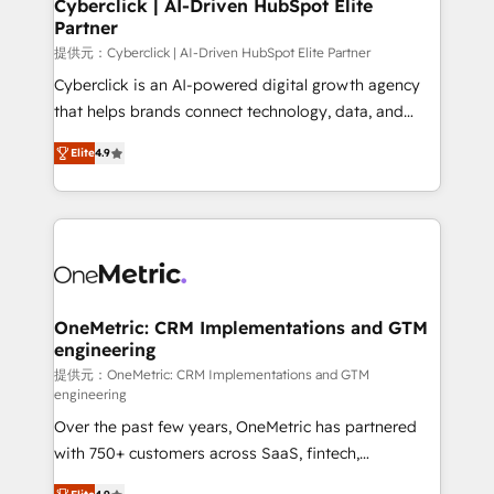
Cyberclick | AI-Driven HubSpot Elite
Partner
提供元：Cyberclick | AI-Driven HubSpot Elite Partner
Cyberclick is an AI-powered digital growth agency
that helps brands connect technology, data, and
creativity to achieve measurable results. Founded in
Elite
4.9
Barcelona and operating across Spain, LATAM, and
the UK, we support global companies in building
smarter marketing, sales, and customer success
strategies. As the only HubSpot Elite Partner in
Iberia (Spain & Portugal), we combine human insight
with intelligent automation to drive sustainable
growth. Our multidisciplinary team designs solutions
OneMetric: CRM Implementations and GTM
engineering
that simplify complexity, boost performance, and
turn innovation into real impact. 🌍 Highlights •
提供元：OneMetric: CRM Implementations and GTM
engineering
HubSpot Partner since 2012 • 2022 EMEA Impact
Over the past few years, OneMetric has partnered
Award: Best Integration • 150+ successful HubSpot
with 750+ customers across SaaS, fintech,
projects • Clients in 30+ industries • Proprietary
healthcare, real estate, and other industries. With
technology for integrations • Multilingual team: