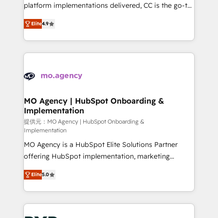
you like support in deploying your inbound
platform implementations delivered, CC is the go-to
marketing strategy? We'll provide support tailored
Elite Solutions Partner for businesses ready to
Elite
4.9
to your needs and sales objectives. With 125+
migrate, replatform, and scale smarter. We specialize
certifications, we are part of the most certified
in high-impact CRM and CMS migrations and
Canadian agencies, and we both hold Onboarding
onboarding from platforms like Salesforce, NetSuite,
Accreditations. Based in Canada (coast to coast), our
Zoho, Pardot, Marketo, Microsoft Dynamics, Wix,
services are offered in both English & French.
WordPress and legacy CRMs, turning fragmented
systems into unified, growth-ready HubSpot
architectures that accelerate revenue operations and
MO Agency | HubSpot Onboarding &
Implementation
performance. - Multi-object CRM migration, cleanup,
and implementation. - Pre-built and custom
提供元：MO Agency | HubSpot Onboarding &
Implementation
integrations across your full tech stack. - Custom
MO Agency is a HubSpot Elite Solutions Partner
object setup, CMS builds, and full-funnel automation.
offering HubSpot implementation, marketing
- Dashboards, lifecycle campaigns, and lead
automation, CRM and RevOps consulting, B2B SEO,
nurturing sequences. - Cross-hub setup across
Elite
5.0
paid media, content marketing, AEO and GEO (AI
Marketing, Sales, Operations, and Service Hubs. -
search optimisation), and HubSpot Content Hub and
Ongoing optimization, managed support, and
WordPress development. We work with enterprise
scalable retainers. Let’s make HubSpot your most
and growth-led companies across technology,
powerful growth engine. Built to convert, scale, and