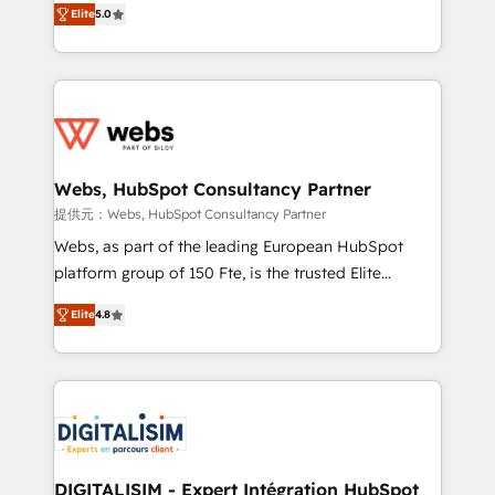
Execution • 750+ onboardings and 2,000+
Elite
5.0
to HubSpot Better. We work with your teams to
implementations • Deep expertise across marketing,
solve all your HubSpot challenges and improve user
sales, and service hubs • Built-in flexibility for
adoption, sales process and marketing results.
startups to global brands
Services 📚 Onboarding your team to HubSpot for
the first time 🔧 Designing and optimising your
HubSpot set-up for better results 🌐 Website design
and build using HubSpot 🔌 Integrating HubSpot
Webs, HubSpot Consultancy Partner
with other systems 🎓 Training your teams to be
提供元：Webs, HubSpot Consultancy Partner
HubSpot pros 📊 Lead generation services using
Webs, as part of the leading European HubSpot
HubSpot Why us? - SIX HubSpot Accreditations -
platform group of 150 Fte, is the trusted Elite
awarded by HubSpot after a rigorous process for
HubSpot CRM Partner offering you a roadmap on
CRM, Solutions Architecture, Onboarding , Data
Elite
4.8
maximizing EBITDA and achieving Commercial
Migration, Custom Integration & Platform
Excellence. With our targeted processes, we
Enablement -Onboarded over 500 businesses to
strengthen your digital transformation and minimize
HubSpot -Top 1% of partners worldwide -In-house
costs. As HubSpot's Advanced Accredited CRM
team of 25+ experts Contact us today to help you
Implementation partner, we provide expertise to
get more from your investment in HubSpot.
drive your business forward. Since 2015 we are fully
www.bbdboom.com
dedicated to HubSpot and with an experienced
DIGITALISIM - Expert Intégration HubSpot