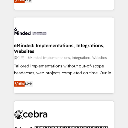
Elite
4.9
150+ HubSpot-certified experts, we deliver scalable
English, Spanish, Portuguese & Italian 👉 Grow
solutions to complex GTM and RevOps challenges.
smarter with AI and HubSpot.
Our Expertise 🔹 Onboarding & Implementation:
Accredited HubSpot Partner, ensuring smooth setup
tailored to your GTM motion. 🔹 Migrations: Move
from other CRMs to HubSpot without data loss or
downtime. 🔹 RevOps Strategy: Align teams,
6Minded: Implementations, Integrations,
Websites
processes, and data to drive revenue efficiency. 🔹
Integrations: Connect HubSpot with your tech stack
提供元：6Minded: Implementations, Integrations, Websites
for better adoption. 🔹 Custom Solutions: Build
Tailored implementations without out-of-scope
tailored apps, workflows, and configurations. We are
headaches, web projects completed on time. Our in-
SOC 2 Type II and ISO 27001 certified, reinforcing
house team of certified CRM architects, experts,
Elite
5.0
our commitment to data security and compliance. At
developers, designers, and marketers handles all
OneMetric, we help revenue teams focus on the
aspects of your HubSpot. ✨ 400+ global clients ✨
OneMetric that matters most: revenue.
100+ seamless migrations from 15+ different CRMs
✨ 100,000+ hours in HubSpot projects, 75+ full Hub
implementations, and 5,000+ pages ✨ CS: Clients
generating 7-digit MRR from inbound campaigns ✨
CS: 245% organic growth & +751% new visitors for a