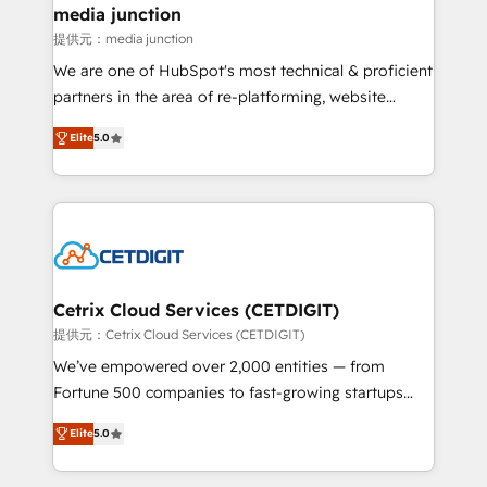
Mexico, USA, and Portugal—we've executed over a
media junction
hundred successful operations. Our approach,
提供元：media junction
rooted in RevOps principles, integrates analysis,
We are one of HubSpot's most technical & proficient
training, planning, and qualification. Leveraging
partners in the area of re-platforming, website
technology, data analytics, CRM optimization, and
design & development. We specialize in multi-hub
inbound marketing tactics, we focus on
Elite
5.0
implementations for mid-market & enterprise
understanding, nurturing, and converting leads.
companies. We are woman-owned, powered by
Partner with us to unlock your business's full
coffee, and we ❤️ dogs. We produce award-winning
potential and achieve sustained growth in today's
work for our clients. 🏆2023 Technical Expertise
competitive market.
Impact Award 🏆2022 Technical Expertise Impact
Award 🏆2022 Platform Migration Excellence Impact
Award 🏆2020 Elite Solutions Partner 🏆2019
Cetrix Cloud Services (CETDIGIT)
Integrations HubSpot Impact Award 🏆2019
提供元：Cetrix Cloud Services (CETDIGIT)
Marketing Enablement HubSpot Impact Award 🏆
We’ve empowered over 2,000 entities — from
2018 Website Design HubSpot Impact Award 🏆2017
Fortune 500 companies to fast-growing startups
Website Design HubSpot Impact Award 🏆2016
and nonprofits — to streamline operations, scale
Growth-Driven Design Agency of the Year 🏆2016
Elite
5.0
revenue, and unlock the full potential of HubSpot.
Sales Enablement HubSpot Impact Award 🏆2015
With deep technical and industry expertise, we fuse