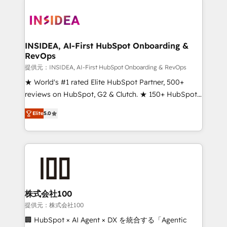
INSIDEA, AI-First HubSpot Onboarding &
RevOps
提供元：INSIDEA, AI-First HubSpot Onboarding & RevOps
★ World's #1 rated Elite HubSpot Partner, 500+
reviews on HubSpot, G2 & Clutch. ★ 150+ HubSpot
Certified Experts & Trainers across the team ★
Elite
5.0
1,500+ implementations across five continents ★ AI-
First, RevOps-led, Onboarding obsessed ★
Company of the Year 2024/25 INSIDEA helps
growing companies turn HubSpot into a revenue
engine. We onboard your team, migrate your data,
and build AI-powered workflows that drive adoption
from week one, in your time zone. What we do ➤
株式会社100
Onboarding: Live in weeks, with workflows built
提供元：株式会社100
around your business, not a template. ➤ Migration:
🏢 HubSpot × AI Agent × DX を統合する「Agentic