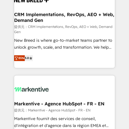
定の代行ではなく、設計の責任」を引き受け、部門横断
technical development team. - 19 HubSpot-certified
の統合・浸透・変革管理を実行します。 ▸ CMS戦略設
trainers to drive platform adoption. 📈 Revenue
CRM Implementations, RevOps, AEO + Web,
計・構築：リード獲得・CVR・SEOを前提にした情報設
Demand Gen
Generation - Full-funnel marketing and high-
計・導線設計・テンプレート設計をContent Hubで一体
performance advertising via Point Success Media. -
提供元：CRM Implementations, RevOps, AEO + Web, Demand
Gen
提供。 ▸ 既存CRM・MAからの移行支援：Salesforce・
Expert deployment of Breeze AI and custom agents
Marketo・Pardot等からの移行、カスタム設計、履歴
New Breed is where go-to-market teams partner to
to automate growth. 🏆 Elite Excellence - 8 platform
データ移行と活用設計まで。 ▸ AEO対応：ChatGPT・
unlock growth, scale, and transformation. We help
accreditations and deep HIPAA-compliance
Perplexity等のAI検索からの流入・引用を前提にコンテ
companies activate HubSpot’s AI-powered
expertise. - A team of 250+ experts dedicated to
Elite
5.0
ンツとサイト構造を最適化。 🏆 なぜ100incを選ぶの
customer platform and operationalize HubSpot’s
your resilient growth.
か？ ✓ HubSpot Eliteパートナー認定 ✓ HubSpotアワ
Loop Marketing framework through expert-led
ード受賞・HUGリーダー ✓ ISO27001:2022 /
services, smart agents, and purpose-built apps,
ISO9001:2015 取得 ✓ 400社以上の導入実績 ✓
tailored to your business. Together, we unlock
HubSpot大百科 出版 CRM・AI活用に関するご相談、現
results, fast. ⚙️CRM & RevOps: Align all Hubs to your
状整理の壁打ちなど、構想段階からお気軽にお問い合わ
buyer journey for clean data, scalability, & reporting.
せください。
🎯Demand Gen & ABM: Drive pipeline with inbound,
Markentive - Agence HubSpot - FR - EN
ABM, AEO, SEO, & paid media. 👩‍💻Web Design:
提供元：Markentive - Agence HubSpot - FR - EN
Build high-performing websites with UX, messaging,
Markentive fournit des services de conseil,
& conversion strategy that drive results. 🤖AI
d'intégration et d'agence dans la région EMEA et