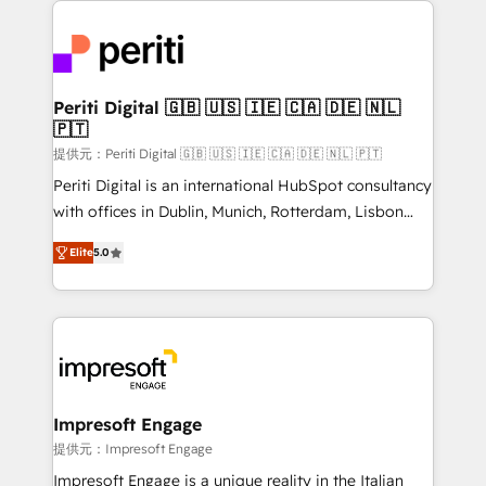
tech global congress). 👉 Ready to scale your
code; it’s about creating things that are useful, cool,
business with HubSpot? Let Cebra’s experts help
and—most importantly—simple. That’s why we lean
you grow faster, smarter, and with impact.
into bold ideas and shape them into thoughtful
products and strategies that actually make a
Periti Digital 🇬🇧 🇺🇸 🇮🇪 🇨🇦 🇩🇪 🇳🇱
🇵🇹
difference.
提供元：Periti Digital 🇬🇧 🇺🇸 🇮🇪 🇨🇦 🇩🇪 🇳🇱 🇵🇹
Periti Digital is an international HubSpot consultancy
with offices in Dublin, Munich, Rotterdam, Lisbon
and New York. 🔎 We are focused on enhancing
Elite
5.0
revenue-generation strategies for clients through
complete integration of core business processes
and systems (such as ERP and e-commerce
platforms) with HubSpot, driving efficiency and
results. 🎯 We present a solution-centric approach
and we're focused on HubSpot. We work with some
of HubSpot's most important customers to generate
Impresoft Engage
value from the platform in the long term. 🤖 We have
提供元：Impresoft Engage
worked 400+ HubSpot customers across industries
Impresoft Engage is a unique reality in the Italian