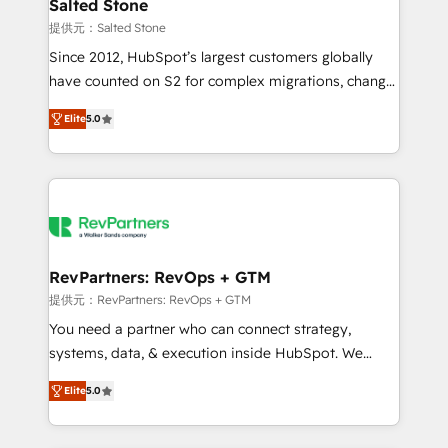
we turn complexity into clarity, human at global
Salted Stone
scale. 🏆 HubSpot’s CEO called us “the partner of the
提供元：Salted Stone
future.” Others agree it is proof of trust built through
Since 2012, HubSpot’s largest customers globally
measurable impact.
have counted on S2 for complex migrations, change
management, systems integration, and creative
Elite
5.0
solutions that deliver measurable impact and
transform brand experiences As one of the few full-
service creative agencies in the HubSpot
ecosystem, we blend strategy, technology, & award-
winning design to build scalable, globally
regionalized HubSpot websites, integrated
marketing campaigns, & RevOps frameworks that
RevPartners: RevOps + GTM
fuel long-term success We connect the entire
提供元：RevPartners: RevOps + GTM
customer lifecycle through seamless integrations,
You need a partner who can connect strategy,
ensure long-term adoption with change-
systems, data, & execution inside HubSpot. We
management programs, and align marketing, sales,
bridge the gap where most agencies fall short by
and service to drive sustainable growth With 6 key
Elite
5.0
combining GTM strategy with technical execution to
HubSpot accreditations and experience across
solve the right problem with the right solution. As the
hundreds of organizations in dozens of industries,