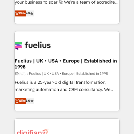
your business to soar 🚀 We’re a team of accredited
ISO 42001 Ready for the next step? Click the 👈
HubSpot experts ready to help you. We can
'𝗖𝗼𝗻𝘁𝗮𝗰𝘁 𝗯𝘂𝘀𝗶𝗻𝗲𝘀𝘀' button to get in touch (𝘸𝘦'𝘳𝘦
Elite
4.9
implement the platform into complex business
𝘴𝘶𝘱𝘦𝘳 𝘳𝘦𝘴𝘱𝘰𝘯𝘴𝘪𝘷𝘦)
environments, optimise what you've got and make
sure you can actually use it, build your website in
HubSpot or create an inbound marketing strategy
for you and execute it on HubSpot. We are on the
G-Cloud 14 CCS (Crown Commercial Service)
framework, meaning we've been accredited by
Fuelius | UK • USA • Europe | Established in
1998
HubSpot and vetted by the CCS, which means we
can support public sector companies as well the
提供元：Fuelius | UK • USA • Europe | Established in 1998
other ones listed in our profile. Our services: -
Fuelius is a 25-year-old digital transformation,
HubSpot implementation - HubSpot CMS website
marketing automation and CRM consultancy. We
build We can do lots of things. But everything we do
enable mid-market and enterprise clients to
Elite
5.0
is there for you to: - Grow revenue, and run your
maximise their return from digital and fuel their
business more efficiently - Build stronger
growth. We modernise platforms, streamline
relationships with customers - Make better
operations that are causing inefficiencies, improve
decisions with data - Find a new voice and reach
customer experiences, integrate systems, and
more people - Get the most out of your HubSpot
supercharge revenue operations Key services: • CRM