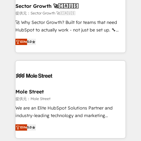
líder no ranking global de sucesso do cliente da
Implementation Certified Partner and we contribute
Sector Growth 🚀🇨🇦🇺🇸
HubSpot.
to their advisory council. We strive to do 'good work
提供元：Sector Growth 🚀🇨🇦🇺🇸
with good people' and have worked with incredible
🚀 Why Sector Growth? Built for teams that need
brands. You can see some of them on our website,
HubSpot to actually work - not just be set up. 🔧
along with plenty of case studies.
HubSpot Experts: Onboarding, migrations,
Elite
5.0
automation, and training built for adoption. ⚡ Highly
Technical Execution: ERP, EMR and Custom
Integrations; complex builds delivered in weeks, not
months. 🤖 AI Consulting & Agents: AI-powered
workflows; automation agents; process optimization
inside HubSpot. 🏆 Industry Experience: 🏥
Healthcare: HIPAA implementations; secure data
Mole Street
workflows 💼 Financial Services: compliant
提供元：Mole Street
workflows; audit-ready reporting ⚖️ Legal: client
We are an Elite HubSpot Solutions Partner and
intake; pipeline and document workflows 🛒 E-
industry-leading technology and marketing
Commerce: Shopify, WooCommerce; lifecycle and
consultancy. Our focus is on enterprise and mid-
revenue automation 🏢 Real Estate: deal pipelines;
Elite
5.0
market B2B companies globally that want a strategic
portfolio and lifecycle management 🏭
approach to execute their goals through creative