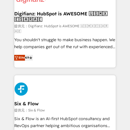
investment
Implementation • Systems Integration • Digital
Transformation / Web Development • RevOps &
Digifianz: HubSpot is AWESOME 🇺🇸🇲🇽
🇪🇸🇦🇷🇦🇪
Sales Consulting • Marketing Automation What
makes us different? 🚀 Top 0.5% of global HubSpot
提供元：Digifianz: HubSpot is AWESOME 🇺🇸🇲🇽🇪🇸🇦🇷
🇦🇪
agencies ⚙️ The strongest technical ability and
You shouldn't struggle to make business happen. We
integration capabilities 💼 Consultative, long-term
help companies get out of the rut with experienced,
partners who will embed ourselves into your
process-oriented teams implementing HubSpot
business, processes and systems 🏢 We specialise in
Elite
4.9
Marketing, Sales, Service, CMS and Operations Hub,
working with mid-market and enterprise
so selling and actually engaging with your customers
organisations, global organisations and those with
feels easy and pain-free. We are a top ranked
complex use cases 🏆 CRM Implementation,
HubSpot Elite Partner, winner of Rookie of the Year
Platform Enablement, Custom Integration and
and Customer First Awards, 4.9/5 rating in HubSpot
Onboarding Accredited 🔐 ISO27001 & ISO9001
Reviews and 4.9/5 rating in Clutch Reviews. Digifianz
Certified
helps the following industries: logistics & 3PL, home
Six & Flow
improvement & construction, branding and
提供元：Six & Flow
commercialization, real estate, health, education,
Six & Flow is an AI-first HubSpot consultancy and
SaaS, Software Dev & IT and consulting, make the
RevOps partner helping ambitious organisations