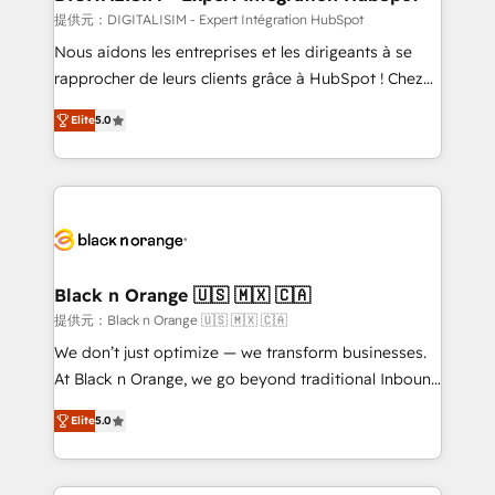
team (50+), we work with reputable companies in
提供元：DIGITALISIM - Expert Intégration HubSpot
B2B sectors such as manufacturing, SaaS and
Nous aidons les entreprises et les dirigeants à se
business services. We prepare a customized
rapprocher de leurs clients grâce à HubSpot ! Chez
business case that demonstrates the value and
DIGITALISIM, nous avons l'intime conviction que la
impact of your digital transformation, including a
Elite
5.0
réussite des entreprises passe par l’innovation web,
detailed financial rationale with a focus on ROI and
le marketing digital, et la relation client ! C'est
TCO. As a trusted extension of your team, we
pourquoi, nos experts sont à la fois capables de
believe in the power of partnership. Together, we
gérer votre projet de création de site internet, votre
embark on a transformational journey that sets your
référencement, votre stratégie digitale et le pilotage
business up for long-term success. Unlock your
et l'intégration d'HubSpot ! Les grandes phases d'un
business. If not now, when?
projet HubSpot avec DIGITALISIM : 🧽 Nettoyage,
Black n Orange 🇺🇸 🇲🇽 🇨🇦
migration et intégration des bases de données. 🚀
提供元：Black n Orange 🇺🇸 🇲🇽 🇨🇦
Développement des interfaces avec vos logiciels
We don’t just optimize — we transform businesses.
métiers ⚙️ Configuration de la plateforme HubSpot
At Black n Orange, we go beyond traditional Inbound
📈 Configuration de rapports et tableaux de bord 🤝
Marketing with our exclusive methodologies:
Book Process & Guidelines utilisateurs 🎓
Elite
5.0
BOOMS and BOOST. Together, they form a powerful
Formations des utilisateurs
combination that has driven success for over 800
businesses worldwide. As Elite HubSpot Partners, we