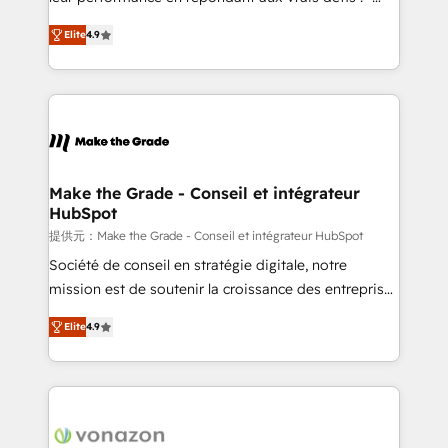
27001:2022 and ISO 9001:2015 across all seven
Intégration de HubSpot avec d’autres outils (ERP,
international offices and 175+ employees.
Elite
4.9
téléphonie, etc.) • Alignement des équipes grâce à un
outil et des données partagées • Amélioration de la
collecte et de l’analyse des données pour des
décisions éclairées • Optimisation de l’efficacité et
de la productivité des équipes Notre équipe de 30
consultants certifiés HubSpot aborde chaque projet
avec un engagement total, alignant processus
Make the Grade - Conseil et intégrateur
HubSpot
métiers et technologie, et guidant vos équipes à
travers le changement, tout en centrant vos objectifs
提供元：Make the Grade - Conseil et intégrateur HubSpot
d’entreprise. Grâce à une méthodologie éprouvée
Société de conseil en stratégie digitale, notre
auprès de plus de 400 clients, nous comprenons
mission est de soutenir la croissance des entreprises
rapidement vos enjeux et intégrons parfaitement
B2B à travers l’acquisition de nouveaux clients,
Elite
4.9
HubSpot dans votre organisation. Pour toute
l'intégration CRM et le développement des revenus
question technique ou besoin de structuration de
auprès de vos comptes existants. En France et à
votre projet HubSpot, contactez notre équipe pour
l'international, nous travaillons avec des ETI
un échange dédié.
ambitieuses, des grands groupes voulant aller au-
delà d’une simple transformation digitale et des