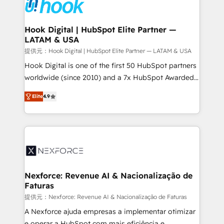
to accompany companies on their digital
Data & Content 📈 Sales & Marketing Alignment +
transformation journey.
Revenue Team Enablement 🤖 Breeze AI & Custom
Agent Creation 🔄 Custom Integrations & Data
Hook Digital | HubSpot Elite Partner —
LATAM & USA
Migration Why 1406 We become part of your team.
Your team learns while we build. We fix what others
提供元：Hook Digital | HubSpot Elite Partner — LATAM & USA
broke. Built for mid-market reality—practical
Hook Digital is one of the first 50 HubSpot partners
solutions that work with your actual headcount and
worldwide (since 2010) and a 7x HubSpot Awarded
constraints. By the Numbers 🏆 Top 1% of all
Elite Partner. With 500+ projects across the U.S.,
Elite
4.9
HubSpot partners 🔄 Top 5% globally in client
Brazil, and LATAM, we combine global expertise with
retention 📅 8+ years of consistent results since 2017
regional experience. Today, we are Brazil’s largest
Who We Serve Revenue teams, marketing leaders,
HubSpot Elite Partner—trusted by companies across
and sales ops at mid-market companies ready to
the Americas to scale smarter. ⚙️ CRM
move beyond spreadsheets into unified systems
Implementation & Migration Onboarding across all
that drive real business results.
Hubs, plus migrations from Salesforce, Pipedrive, RD
Station, Freshdesk, Intercom, and more. Custom
Nexforce: Revenue AI & Nacionalização de
Faturas
objects, automations, and integrations built for
growth. 🚀 AI-Driven GTM Orchestration Unify
提供元：Nexforce: Revenue AI & Nacionalização de Faturas
HubSpot with LinkedIn, WhatsApp, email, paid
A Nexforce ajuda empresas a implementar otimizar
media, and AI voice to drive pipeline. 🤖 AI Custom
e operar a HubSpot com mais eficiência e