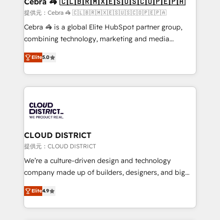
Cebra 🦓 🇨🇱🇧🇷🇲🇽🇪🇸🇺🇸🇨🇴🇵🇪🇵🇦
full-funnel HubSpot project ✨ CS: 415% conversion
提供元：Cebra 🦓 🇨🇱🇧🇷🇲🇽🇪🇸🇺🇸🇨🇴🇵🇪🇵🇦
boost with a new HubSpot site Recognized leaders:
Cebra 🦓 is a global Elite HubSpot partner group,
🏆 HubSpot Platform Migration Impact Award 🏆
combining technology, marketing and media
Clutch HubSpot Global Leader 🏆 Finalist: HubSpot
expertise across Latin America and Southern
Inbound Campaign of the Year 🏆 Gold AVA Digital
Elite
5.0
Europe, with teams across 7 countries. Born in Chile,
Award for Best Website 🌟 Accreditations: CRM
we combine local insight with international reach to
Implementation, HubSpot Content Experience, CRM
help businesses grow through technology, creativity,
Data Migration & Custom Integration
AI and strategy. For over 12 years, we’ve delivered
500+ HubSpot implementations, building end-to-
end solutions that integrate CRM, AI automation,
inbound and loop marketing, content, and digital
CLOUD DISTRICT
creativity. Our multicultural team works in Spanish,
提供元：CLOUD DISTRICT
Portuguese, and English to design scalable strategies
We’re a culture-driven design and technology
that drive measurable growth. 🌎 Highlights: • 10+
company made up of builders, designers, and big
years as a HubSpot partner. • 2023 Impact Awards:
thinkers. We blend strategy, design, and
Platform Migration Excellence. • Top 3 Partner of the
Elite
4.9
development—always fueled by curiosity—to turn
Year LATAM 2022, 2023, 2024, 2025. • Partner of the
ideas, opportunities, and challenges into meaningful
Year 2024. • Organizer of Aliados.ai (AI, marketing &
experiences. To us, technology is more than just