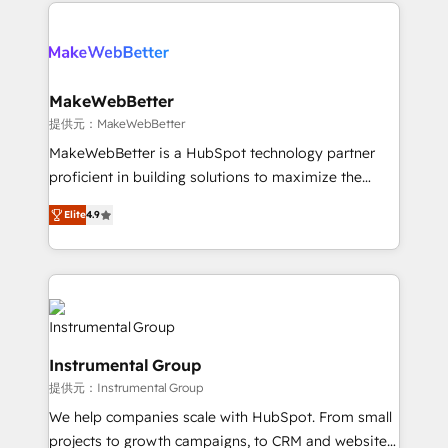
only firm in the world to hold Elite Partner
there’s a good chance one of our globally integrated
Accreditations with both HubSpot and Clay, our
teams has worked with clients just like you Let’s
clients gain a unique advantage in CRM architecture,
explore whether S2 is the partner you’ve been
pipeline generation, data intelligence, and go-to-
looking for...and get your next big initiative moving!
market execution. Why B2B Businesses Choose RP: -
MakeWebBetter
Secure: Soc2 compliant 🛡️ - Pricing: Implementations
提供元：MakeWebBetter
starting at $1,5k 💵 - Speed: Launch in 14 days ⚡ -
MakeWebBetter is a HubSpot technology partner
Global: 75+ RPers across five continents 🌐 - Scale:
proficient in building solutions to maximize the
Largest organically grown & fastest tiering Elite
operational efficiency of HubSpot. The fastest-
HubSpot Partner 🪴 - Sales Hub: More
Elite
4.9
growing tech-enabler & facilitator, MakeWebBetter,
implementations than any other Partner 💻 -
hands you the blend of HubSpot expertise &
Migrations: We convert Salesforce addicts to
eminent solutions & integrations. Trust us to
HubSpot evangelists 🧡 Don't hire a marketing
streamline your HubSpot experience. 🚀HubSpot
agency for an Ops problem. Don't hire a technical
Elite Partners with 10+ years of HubSpot experience
agency for a growth problem. Hire a partner built to
🤝HubSpot Premier Integration partner 🤝Google
solve both.
Instrumental Group
Premier Partner 2023 🌟5 HubSpot Accreditations 🌟
提供元：Instrumental Group
Won HubSpot Theme Challenge 2021 🌟INBOUND’19
HubSpot Rising Star Why us? Harnessing the full
We help companies scale with HubSpot. From small
potential of the powerful HubSpot CRM. ✔️A team of
projects to growth campaigns, to CRM and websites.