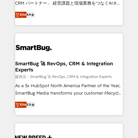
Move from any legacy CRM. Zero downtime, full data
CRM パートナー」 経営課題と現場業務をつなぐAIネイ
integrity. ➤ Implementation: Configure HubSpot to
ティブ・エージェンシーとして、HubSpot Eliteの実装
run your revenue process. Sales, marketing, and
Elite
4.9
力で顧客フロント業務を再設計します。 💡 100inc は何
service wired together. ➤ AI and Integrations: Layer
をする会社か？ HubSpotを共通基盤に、AIエージェン
Breeze AI, custom agents, and APIs to remove
トを組み込んだ顧客フロント業務（マーケティング・営
manual work. ➤ Ongoing Management: Monthly
業・CS）を組織全体で設計・実装する日本のAIネイテ
tune-ups, feature rollouts, adoption coaching. Buying
ィブ・エージェンシーです。事業部・グループ会社・部
HubSpot, switching to it, or reviving a stale portal?
門が分立する組織で、データと業務プロセスのサイロ化
We are built for the work.
を、CRMを軸とした全社共通基盤に再構築します。意
SmartBug 🚀 RevOps, CRM & Integration
Experts
思決定者・PMO・現場担当者に並走します。 1️⃣
HubSpot導入・活用支援 顧客データの一元化から、
提供元：SmartBug 🚀 RevOps, CRM & Integration Experts
GTMの見える化・自動化まで。全Hub統合運用、デー
As a 3x HubSpot North America Partner of the Year,
タ品質設計、グループ横断のCRM統合に対応します。
SmartBug Media transforms your customer lifecycle
2️⃣ AIエージェント組織構築 営業・マーケティング業務
into a revenue engine. Our unified ecosystem
Elite
5.0
の一部をAIが自律実行する組織への移行を設計・実装。
includes specialized divisions Globalia (AI &
Breeze・Claude等をHubSpotと連携させ、役割定義・
Software) and Point Success Media (Paid Media),
運用ルール・成果指標まで含めて設計します。 3️⃣ 全社
making this the official home for all three brands. 🔄
DX × AI推進のPMO伴走支援 複数部門をまたぐDX×AI変
Implementation & Integration - Seamless migrations
革を、構想から実装・定着までPMOとして主導。「設
and system integrations powered by Globalia’s