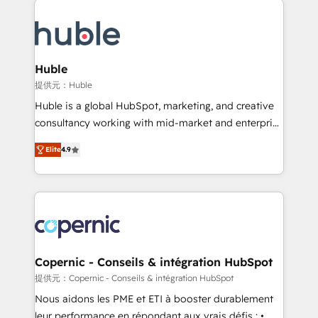
Migrate | seamlessly off your old CRM onto a clean
we don’t do the work for you; we help you build the
new HubSpot portal with Advanced Website and
skills, processes, and internal team you need to
CRM Migrations using our in-house "HubScrub" Tool.
attract the right buyers, close deals faster, and grow
without outside dependencies. You’ll learn how to: •
Huble
Set up, audit, and organize your HubSpot portal •
提供元：Huble
Get your sales team fully using HubSpot • Track
Huble is a global HubSpot, marketing, and creative
pipeline and revenue across the entire buyer journey
consultancy working with mid-market and enterprise
• Build an in-house marketing team that drives
businesses. We go beyond implementation, shaping
growth • Create content and videos that attract
Elite
4.9
the strategy, processes, and teams that turn
buyers • Use AI to scale smarter Our coaching-led
HubSpot into a genuine growth engine. Named
approach works best for companies that are done
HubSpot's Global Partner of the Year in 2024,
with outsourcing and ready to build something that
consistently ranked among their top 5 partners
lasts. So if you're ready to become the most trusted
worldwide, and with over 15 years in the ecosystem,
voice in your market, let’s talk.
Huble has built a track record that speaks for itself.
One company, one operating model, delivering
Copernic - Conseils & intégration HubSpot
across offices and consulting teams in the UK, USA,
提供元：Copernic - Conseils & intégration HubSpot
Canada, Germany, France, Belgium, Singapore, and
Nous aidons les PME et ETI à booster durablement
South Africa. Certified compliant with ISO/IEC
leur performance en répondant aux vrais défis : •