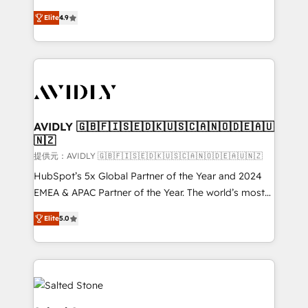
Strategy: Activate Breeze Agents, configure HubSpot
North America. Avec plus de 115 experts en
AI, & maximize AEO with tailored AI services. 🧩
Elite
4.9
marketing automation, Growth, Revops, CRM et
Integrations: Extend HubSpot with custom
webdesign. Markentive is both a consulting firm, a
integrations, hosting, & maintenance.
digital agency and an integrator. With over 115
experts in marketing automation, growth, revops,
CRM and webdesign (We focus on EMEA - USA
customers).
AVIDLY 🇬🇧🇫🇮🇸🇪🇩🇰🇺🇸🇨🇦🇳🇴🇩🇪🇦🇺
🇳🇿
提供元：AVIDLY 🇬🇧🇫🇮🇸🇪🇩🇰🇺🇸🇨🇦🇳🇴🇩🇪🇦🇺🇳🇿
HubSpot’s 5x Global Partner of the Year and 2024
EMEA & APAC Partner of the Year. The world’s most
experienced and fully accredited HubSpot Solutions
Elite
5.0
Partner. 🚀 With 2,750+ HubSpot projects delivered
and 370+ specialists across EMEA, APAC and NAM,
we de-risk complex CRM programmes and
accelerate ROI across every HubSpot Hub. 🧭 From
multi-region migrations to AI-powered automation,