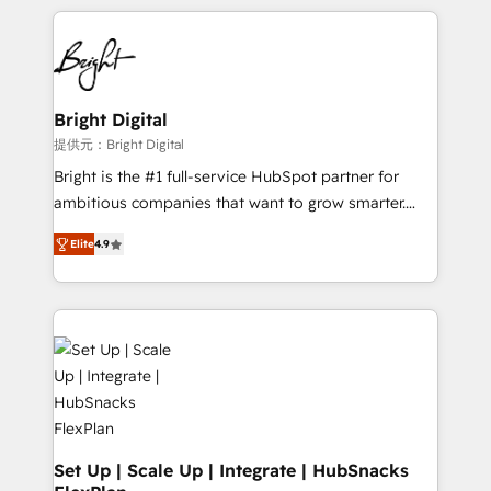
Growth-Driven Design Agency of the Year 🏆2015
automation, integration, and AI innovation to deliver
Became the 5th Agency to reach Diamond 🏆2014
lasting impact. We specialize in: • Turnkey and end-
HubSpot COS Performance Award 🏆2014 HubSpot
to-end HubSpot implementations • Onboarding for
COS Design Award 🏆2013 HubSpot Marketplace
Sales, Service, Marketing & Content Hubs • AI voice
Provider of the Year 🏆2011 Became a HubSpot
and chat agents, predictive automation, and smart
Bright Digital
Partner 📆Founded in 1997
workflows • Salesforce + HubSpot integration •
提供元：Bright Digital
RevOps and AI-driven sales enablement • Website
Bright is the #1 full-service HubSpot partner for
design and CMS development • ERP integration: SAP,
ambitious companies that want to grow smarter.
NetSuite, Microsoft Dynamics, … • Data cleansing
From HubSpot onboarding, to training, from
and CRM migration from any platform •
Elite
4.9
developing a new website to lead generation and
Client/member portals built on HubSpot • Custom
digital marketing; we do it all (and with great
and complex integrations: SAM.gov, GovWin,
results)! In short, our services include: - HubSpot
QuickBooks, PandaDoc, ClickUp, Shopify, Mapsly,
consultancy: onboarding, training, data migration -
WooCommerce, BuilderTrend, and more Experience
HubSpot development: websites, custom modules,
the difference — reach out to see how AI + HubSpot
integrations - Marketing & sales solutions: digital
can transform your business.
marketing, advertising, campaigns, content and
design We connect people, data and technology to
improve customer experiences. With our bright
Set Up | Scale Up | Integrate | HubSnacks