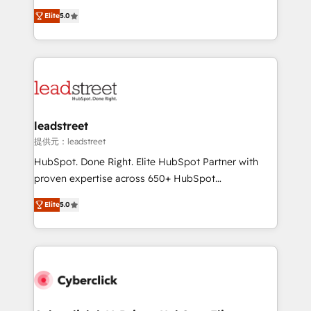
most out of their HubSpot experience operating in
grow with clarity, confidence, and intelligence.
the United States, EU, UAE, Mexico and Latin
Elite
5.0
Operating across the UK, Netherlands, Ireland, and
America. From casual user to super fan: make
Canada, we’ve delivered thousands of successful
HubSpot an experience you LOVE!
HubSpot projects for mid-market and enterprise
clients worldwide, with over 10 years experience. We
combine HubSpot, data, and AI to design connected
go-to-market systems that align people, process,
and technology for predictable, scalable revenue
leadstreet
growth. Our expertise spans RevOps, CRM and data
提供元：leadstreet
architecture, AI enablement, and strategic marketing,
HubSpot. Done Right. Elite HubSpot Partner with
delivered through our proprietary FLAIR framework
proven expertise across 650+ HubSpot
for responsible AI adoption. As a HubSpot Elite
implementations. With 12+ years of HubSpot
Partner and ISO 27001:2022 certified consultancy,
Elite
5.0
experience, we help you use the HubSpot platform
we blend strategy, creativity, and technology to help
to its fullest capacity, improve your current HubSpot
organisations scale smarter and grow stronger.
website, or build your new one.