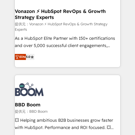
startups florissantes. Nos 3 grandes expertises sont :
➤ L’intégration de CRM et de méthodologie RevOps
Vonazon ⚡ HubSpot RevOps & Growth
Strategy Experts
pour aligner les équipes marketing, commerciales et
support client (data migration, synchronisation API,
提供元：Vonazon ⚡ HubSpot RevOps & Growth Strategy
Experts
audit et maintenance) ➤ La création de sites internet
As a HubSpot Elite Partner with 150+ certifications
de conversion qui transforment les visiteurs en
and over 5,000 successful client engagements,
opportunités d'affaires ➤ La mise en place de
Vonazon turns marketing complexity into
stratégies d'acquisition marketing (SEO, SEA,
Elite
5.0
measurable, scalable growth. From onboarding to
inbound, automatisation marketing, ABM, IA,
enterprise-grade campaigns, our in-house team
emailing) Informations clés : - 10 ans d'expérience -
builds scalable strategies that drive long-term
100+ intégrations CRM HubSpot réussies - 40
revenue. ⚙️ HubSpot Integration & Optimization •
experts conseil - 150 certifications HubSpot
Seamless CRM, CMS, and automation setup •
cumulées
Complex platform migrations and data cleanups •
Custom APIs and third-party integrations 📈 End-to-
BBD Boom
End Revenue Acceleration • Lifecycle marketing and
提供元：BBD Boom
pipeline growth programs • Sales enablement tools
💥 Helping ambitious B2B businesses grow faster
and CRM optimization • Retention strategies with
with HubSpot. Performance and ROI focused. 💥
customer journey mapping 🏅 Elite-Level HubSpot
BBD Boom is the HubSpot partner that can help you