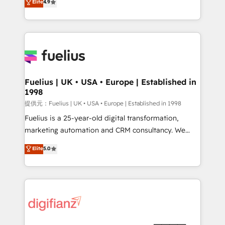
Elite
4.9
implement the platform into complex business
𝗯𝘂𝘀𝗶𝗻𝗲𝘀𝘀' button to get in touch (𝘸𝘦'𝘳𝘦 𝘴𝘶𝘱𝘦𝘳
environments, optimise what you've got and make
𝘳𝘦𝘴𝘱𝘰𝘯𝘴𝘪𝘷𝘦)
sure you can actually use it, build your website in
HubSpot or create an inbound marketing strategy
for you and execute it on HubSpot. We are on the
G-Cloud 14 CCS (Crown Commercial Service)
framework, meaning we've been accredited by
Fuelius | UK • USA • Europe | Established in
1998
HubSpot and vetted by the CCS, which means we
can support public sector companies as well the
提供元：Fuelius | UK • USA • Europe | Established in 1998
other ones listed in our profile. Our services: -
Fuelius is a 25-year-old digital transformation,
HubSpot implementation - HubSpot CMS website
marketing automation and CRM consultancy. We
build We can do lots of things. But everything we do
enable mid-market and enterprise clients to
Elite
5.0
is there for you to: - Grow revenue, and run your
maximise their return from digital and fuel their
business more efficiently - Build stronger
growth. We modernise platforms, streamline
relationships with customers - Make better
operations that are causing inefficiencies, improve
decisions with data - Find a new voice and reach
customer experiences, integrate systems, and
more people - Get the most out of your HubSpot
supercharge revenue operations Key services: • CRM
investment
Implementation • Systems Integration • Digital