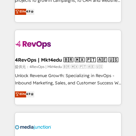
projects to growth campaigns, to CRM and websites.
HubSpot experts backed by over 10+ years of
Hire an agency that's experienced in every inch of
Elite
4.9
HubSpot experience ✔️Flexible pricing models —
HubSpot and willing to work hand-in-hand with your
Hourly-fee (assigned one Dedicated HubSpot
team to simplify the complex and build a better
Admin); Monthly-fee (HubSpot Admin + Project
experience for your team and customers.
Manager); and Fixed Project Cost (as per
requirement). ✔️Helped over 25,000+ customers so
far with our HubSpot solutions. ✔️Bespoke apps &
on-demand bundle services. Connect with us today!
4RevOps | Mkt4edu 🇧🇷 🇲🇽 🇵🇹 🇦🇪 🇺🇸
提供元：4RevOps | Mkt4edu 🇧🇷 🇲🇽 🇵🇹 🇦🇪 🇺🇸
Unlock Revenue Growth: Specializing in RevOps -
Inbound Marketing, Sales, and Customer Success We
specialize in driving revenue growth for companies
Elite
4.9
across industries through tailored marketing, sales,
and customer success strategies, utilizing RevOps
methodologies. As Latin America's largest HubSpot
partner and a global leader in education market, we
offer unparalleled insights. Operating in five
countries—Brazil, UAE (Abu Dhabi/Dubai/Sharjah),