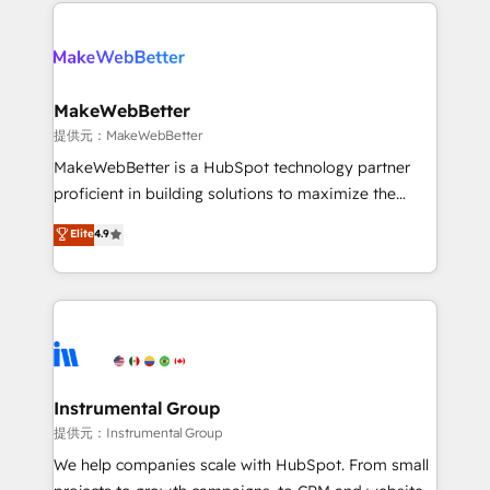
only firm in the world to hold Elite Partner
there’s a good chance one of our globally integrated
Accreditations with both HubSpot and Clay, our
teams has worked with clients just like you Let’s
clients gain a unique advantage in CRM architecture,
explore whether S2 is the partner you’ve been
pipeline generation, data intelligence, and go-to-
looking for...and get your next big initiative moving!
market execution. Why B2B Businesses Choose RP: -
MakeWebBetter
Secure: Soc2 compliant 🛡️ - Pricing: Implementations
提供元：MakeWebBetter
starting at $1,5k 💵 - Speed: Launch in 14 days ⚡ -
MakeWebBetter is a HubSpot technology partner
Global: 75+ RPers across five continents 🌐 - Scale:
proficient in building solutions to maximize the
Largest organically grown & fastest tiering Elite
operational efficiency of HubSpot. The fastest-
Elite
4.9
HubSpot Partner 🪴 - Sales Hub: More
growing tech-enabler & facilitator, MakeWebBetter,
implementations than any other Partner 💻 -
hands you the blend of HubSpot expertise &
Migrations: We convert Salesforce addicts to
eminent solutions & integrations. Trust us to
HubSpot evangelists 🧡 Don't hire a marketing
streamline your HubSpot experience. 🚀HubSpot
agency for an Ops problem. Don't hire a technical
Elite Partners with 10+ years of HubSpot experience
agency for a growth problem. Hire a partner built to
🤝HubSpot Premier Integration partner 🤝Google
solve both.
Premier Partner 2023 🌟5 HubSpot Accreditations 🌟
Instrumental Group
Won HubSpot Theme Challenge 2021 🌟INBOUND’19
提供元：Instrumental Group
HubSpot Rising Star Why us? Harnessing the full
We help companies scale with HubSpot. From small
potential of the powerful HubSpot CRM. ✔️A team of