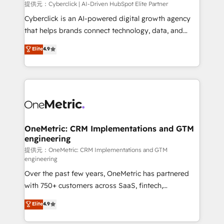
提供元：Cyberclick | AI-Driven HubSpot Elite Partner
Cyberclick is an AI-powered digital growth agency
that helps brands connect technology, data, and
creativity to achieve measurable results. Founded in
Elite
4.9
Barcelona and operating across Spain, LATAM, and
the UK, we support global companies in building
smarter marketing, sales, and customer success
strategies. As the only HubSpot Elite Partner in
Iberia (Spain & Portugal), we combine human insight
with intelligent automation to drive sustainable
growth. Our multidisciplinary team designs solutions
OneMetric: CRM Implementations and GTM
engineering
that simplify complexity, boost performance, and
turn innovation into real impact. 🌍 Highlights •
提供元：OneMetric: CRM Implementations and GTM
engineering
HubSpot Partner since 2012 • 2022 EMEA Impact
Over the past few years, OneMetric has partnered
Award: Best Integration • 150+ successful HubSpot
with 750+ customers across SaaS, fintech,
projects • Clients in 30+ industries • Proprietary
healthcare, real estate, and other industries. With
technology for integrations • Multilingual team:
Elite
4.9
150+ HubSpot-certified experts, we deliver scalable
English, Spanish, Portuguese & Italian 👉 Grow
solutions to complex GTM and RevOps challenges.
smarter with AI and HubSpot.