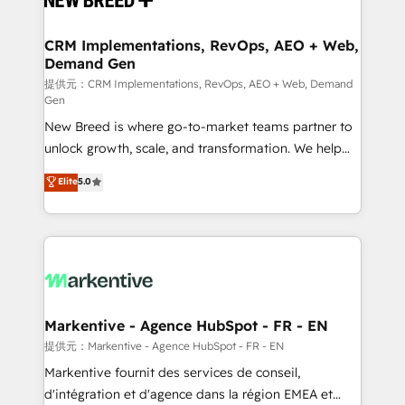
定の代行ではなく、設計の責任」を引き受け、部門横断
technical development team. - 19 HubSpot-certified
の統合・浸透・変革管理を実行します。 ▸ CMS戦略設
trainers to drive platform adoption. 📈 Revenue
CRM Implementations, RevOps, AEO + Web,
計・構築：リード獲得・CVR・SEOを前提にした情報設
Demand Gen
Generation - Full-funnel marketing and high-
計・導線設計・テンプレート設計をContent Hubで一体
performance advertising via Point Success Media. -
提供元：CRM Implementations, RevOps, AEO + Web, Demand
Gen
提供。 ▸ 既存CRM・MAからの移行支援：Salesforce・
Expert deployment of Breeze AI and custom agents
Marketo・Pardot等からの移行、カスタム設計、履歴
New Breed is where go-to-market teams partner to
to automate growth. 🏆 Elite Excellence - 8 platform
データ移行と活用設計まで。 ▸ AEO対応：ChatGPT・
unlock growth, scale, and transformation. We help
accreditations and deep HIPAA-compliance
Perplexity等のAI検索からの流入・引用を前提にコンテ
companies activate HubSpot’s AI-powered
expertise. - A team of 250+ experts dedicated to
Elite
5.0
ンツとサイト構造を最適化。 🏆 なぜ100incを選ぶの
customer platform and operationalize HubSpot’s
your resilient growth.
か？ ✓ HubSpot Eliteパートナー認定 ✓ HubSpotアワ
Loop Marketing framework through expert-led
ード受賞・HUGリーダー ✓ ISO27001:2022 /
services, smart agents, and purpose-built apps,
ISO9001:2015 取得 ✓ 400社以上の導入実績 ✓
tailored to your business. Together, we unlock
HubSpot大百科 出版 CRM・AI活用に関するご相談、現
results, fast. ⚙️CRM & RevOps: Align all Hubs to your
状整理の壁打ちなど、構想段階からお気軽にお問い合わ
buyer journey for clean data, scalability, & reporting.
せください。
🎯Demand Gen & ABM: Drive pipeline with inbound,
Markentive - Agence HubSpot - FR - EN
ABM, AEO, SEO, & paid media. 👩‍💻Web Design:
提供元：Markentive - Agence HubSpot - FR - EN
Build high-performing websites with UX, messaging,
Markentive fournit des services de conseil,
& conversion strategy that drive results. 🤖AI
d'intégration et d'agence dans la région EMEA et