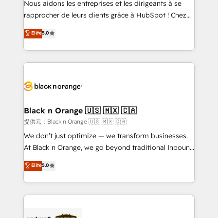
Nous aidons les entreprises et les dirigeants à se
business services. We prepare a customized
rapprocher de leurs clients grâce à HubSpot ! Chez
business case that demonstrates the value and
DIGITALISIM, nous avons l'intime conviction que la
Elite
5.0
impact of your digital transformation, including a
réussite des entreprises passe par l’innovation web,
detailed financial rationale with a focus on ROI and
le marketing digital, et la relation client ! C'est
TCO. As a trusted extension of your team, we
pourquoi, nos experts sont à la fois capables de
believe in the power of partnership. Together, we
gérer votre projet de création de site internet, votre
embark on a transformational journey that sets your
référencement, votre stratégie digitale et le pilotage
business up for long-term success. Unlock your
et l'intégration d'HubSpot ! Les grandes phases d'un
business. If not now, when?
projet HubSpot avec DIGITALISIM : 🧽 Nettoyage,
Black n Orange 🇺🇸 🇲🇽 🇨🇦
migration et intégration des bases de données. 🚀
提供元：Black n Orange 🇺🇸 🇲🇽 🇨🇦
Développement des interfaces avec vos logiciels
We don’t just optimize — we transform businesses.
métiers ⚙️ Configuration de la plateforme HubSpot
At Black n Orange, we go beyond traditional Inbound
📈 Configuration de rapports et tableaux de bord 🤝
Marketing with our exclusive methodologies:
Elite
5.0
Book Process & Guidelines utilisateurs 🎓
BOOMS and BOOST. Together, they form a powerful
Formations des utilisateurs
combination that has driven success for over 800
businesses worldwide. As Elite HubSpot Partners, we
specialize in crafting high-performance growth
strategies that integrate data-driven marketing,