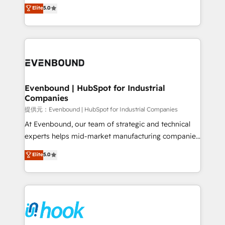
helps mid-market revenue teams transform how
Elite
5.0
The synergies generated by these integrations,
they sell, market, and serve. We don't just build your
together with the combination of talents, skills,
HubSpot—we teach your team to own it, then stay
solutions and services, have allowed the group to
to help you keep winning. What We Do ⚙️ CRM
build an unrivaled offering portfolio on the market
Implementations across Marketing, Sales, Service,
to accompany companies on their digital
Data & Content 📈 Sales & Marketing Alignment +
transformation journey.
Revenue Team Enablement 🤖 Breeze AI & Custom
Agent Creation 🔄 Custom Integrations & Data
Evenbound | HubSpot for Industrial
Companies
Migration Why 1406 We become part of your team.
Your team learns while we build. We fix what others
提供元：Evenbound | HubSpot for Industrial Companies
broke. Built for mid-market reality—practical
At Evenbound, our team of strategic and technical
solutions that work with your actual headcount and
experts helps mid-market manufacturing companies
constraints. By the Numbers 🏆 Top 1% of all
achieve real growth. We specialize in delivering
Elite
5.0
HubSpot partners 🔄 Top 5% globally in client
tailored solutions that drive results by leveraging
retention 📅 8+ years of consistent results since 2017
HubSpot’s platform and data to fuel success.
Who We Serve Revenue teams, marketing leaders,
Technical Solutions: - HubSpot Technical Consulting -
and sales ops at mid-market companies ready to
HubSpot CRM Implementation - HubSpot
move beyond spreadsheets into unified systems
Onboarding - Data Migration & Integrations -
that drive real business results.
Technical Audit & Optimization Strategic Solutions: -