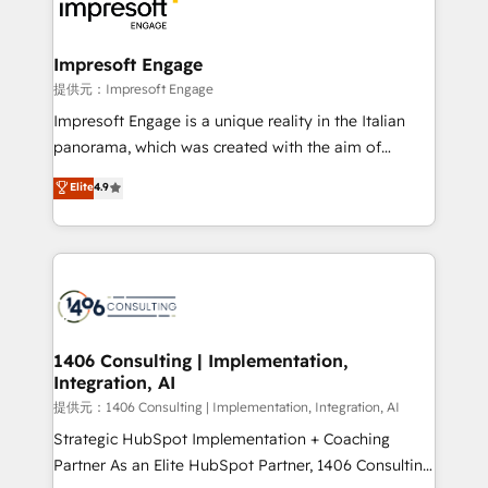
and—most importantly—simple. That’s why we lean
you grow faster, smarter, and with impact.
into bold ideas and shape them into thoughtful
products and strategies that actually make a
Impresoft Engage
difference.
提供元：Impresoft Engage
Impresoft Engage is a unique reality in the Italian
panorama, which was created with the aim of
putting Customer Experience at the center by
Elite
4.9
creating digital environments capable of integrating
people, processes and data. We offer the best
digital solutions on the market, ranging from CRM
processes and technologies to digital strategy, from
marketing automation to online and offline sales
processes through Customer Service Management,
allowing companies to optimize processes and meet
1406 Consulting | Implementation,
Integration, AI
the needs of the customer. We are part of Impresoft
Group, a group of specialized and complementary
提供元：1406 Consulting | Implementation, Integration, AI
companies that divide their offer into 4
Strategic HubSpot Implementation + Coaching
Competence Centers: Smart Manufacturing,
Partner As an Elite HubSpot Partner, 1406 Consulting
Customer First, Enabling Technologies & Security.