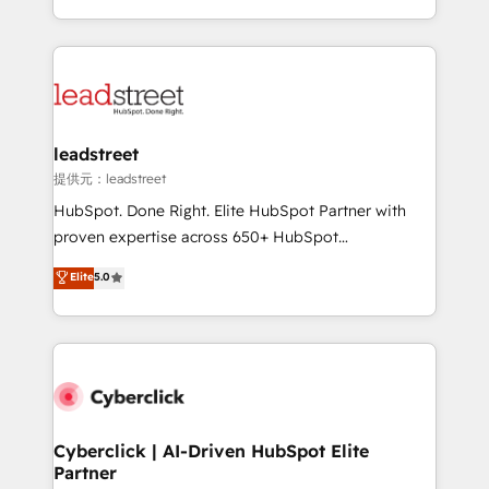
America. From casual user to super fan: make
Canada, we’ve delivered thousands of successful
HubSpot an experience you LOVE!
HubSpot projects for mid-market and enterprise
clients worldwide, with over 10 years experience. We
combine HubSpot, data, and AI to design connected
go-to-market systems that align people, process,
and technology for predictable, scalable revenue
leadstreet
growth. Our expertise spans RevOps, CRM and data
提供元：leadstreet
architecture, AI enablement, and strategic marketing,
HubSpot. Done Right. Elite HubSpot Partner with
delivered through our proprietary FLAIR framework
proven expertise across 650+ HubSpot
for responsible AI adoption. As a HubSpot Elite
implementations. With 12+ years of HubSpot
Elite
5.0
Partner and ISO 27001:2022 certified consultancy,
experience, we help you use the HubSpot platform
we blend strategy, creativity, and technology to help
to its fullest capacity, improve your current HubSpot
organisations scale smarter and grow stronger.
website, or build your new one.
Cyberclick | AI-Driven HubSpot Elite
Partner