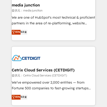
Mexico, USA, and Portugal—we've executed over a
media junction
hundred successful operations. Our approach,
提供元：media junction
rooted in RevOps principles, integrates analysis,
We are one of HubSpot's most technical & proficient
training, planning, and qualification. Leveraging
partners in the area of re-platforming, website
technology, data analytics, CRM optimization, and
design & development. We specialize in multi-hub
Elite
5.0
inbound marketing tactics, we focus on
implementations for mid-market & enterprise
understanding, nurturing, and converting leads.
companies. We are woman-owned, powered by
Partner with us to unlock your business's full
coffee, and we ❤️ dogs. We produce award-winning
potential and achieve sustained growth in today's
work for our clients. 🏆2023 Technical Expertise
competitive market.
Impact Award 🏆2022 Technical Expertise Impact
Award 🏆2022 Platform Migration Excellence Impact
Award 🏆2020 Elite Solutions Partner 🏆2019
Cetrix Cloud Services (CETDIGIT)
Integrations HubSpot Impact Award 🏆2019
提供元：Cetrix Cloud Services (CETDIGIT)
Marketing Enablement HubSpot Impact Award 🏆
We’ve empowered over 2,000 entities — from
2018 Website Design HubSpot Impact Award 🏆2017
Fortune 500 companies to fast-growing startups
Website Design HubSpot Impact Award 🏆2016
and nonprofits — to streamline operations, scale
Elite
5.0
Growth-Driven Design Agency of the Year 🏆2016
revenue, and unlock the full potential of HubSpot.
Sales Enablement HubSpot Impact Award 🏆2015
With deep technical and industry expertise, we fuse