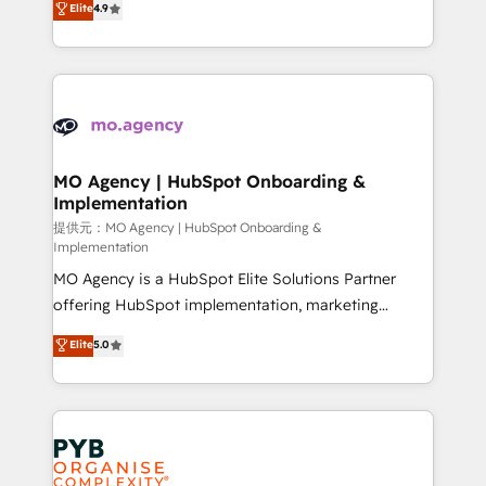
Elite
4.9
to your needs and sales objectives. With 125+
migrate, replatform, and scale smarter. We specialize
certifications, we are part of the most certified
in high-impact CRM and CMS migrations and
Canadian agencies, and we both hold Onboarding
onboarding from platforms like Salesforce, NetSuite,
Accreditations. Based in Canada (coast to coast), our
Zoho, Pardot, Marketo, Microsoft Dynamics, Wix,
services are offered in both English & French.
WordPress and legacy CRMs, turning fragmented
systems into unified, growth-ready HubSpot
architectures that accelerate revenue operations and
MO Agency | HubSpot Onboarding &
Implementation
performance. - Multi-object CRM migration, cleanup,
and implementation. - Pre-built and custom
提供元：MO Agency | HubSpot Onboarding &
Implementation
integrations across your full tech stack. - Custom
MO Agency is a HubSpot Elite Solutions Partner
object setup, CMS builds, and full-funnel automation.
offering HubSpot implementation, marketing
- Dashboards, lifecycle campaigns, and lead
automation, CRM and RevOps consulting, B2B SEO,
nurturing sequences. - Cross-hub setup across
Elite
5.0
paid media, content marketing, AEO and GEO (AI
Marketing, Sales, Operations, and Service Hubs. -
search optimisation), and HubSpot Content Hub and
Ongoing optimization, managed support, and
WordPress development. We work with enterprise
scalable retainers. Let’s make HubSpot your most
and growth-led companies across technology,
powerful growth engine. Built to convert, scale, and
professional services, financial services and
drive results.