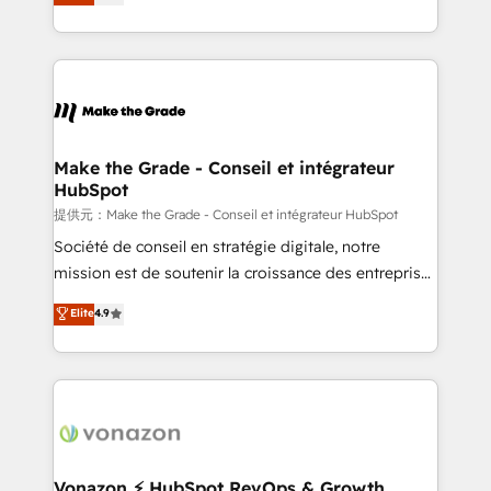
téléphonie, etc.) • Alignement des équipes grâce à un
outil et des données partagées • Amélioration de la
collecte et de l’analyse des données pour des
décisions éclairées • Optimisation de l’efficacité et
de la productivité des équipes Notre équipe de 30
consultants certifiés HubSpot aborde chaque projet
avec un engagement total, alignant processus
Make the Grade - Conseil et intégrateur
HubSpot
métiers et technologie, et guidant vos équipes à
travers le changement, tout en centrant vos objectifs
提供元：Make the Grade - Conseil et intégrateur HubSpot
d’entreprise. Grâce à une méthodologie éprouvée
Société de conseil en stratégie digitale, notre
auprès de plus de 400 clients, nous comprenons
mission est de soutenir la croissance des entreprises
rapidement vos enjeux et intégrons parfaitement
B2B à travers l’acquisition de nouveaux clients,
Elite
4.9
HubSpot dans votre organisation. Pour toute
l'intégration CRM et le développement des revenus
question technique ou besoin de structuration de
auprès de vos comptes existants. En France et à
votre projet HubSpot, contactez notre équipe pour
l'international, nous travaillons avec des ETI
un échange dédié.
ambitieuses, des grands groupes voulant aller au-
delà d’une simple transformation digitale et des
startups florissantes. Nos 3 grandes expertises sont :
➤ L’intégration de CRM et de méthodologie RevOps
Vonazon ⚡ HubSpot RevOps & Growth