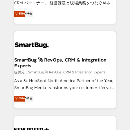
Move from any legacy CRM. Zero downtime, full data
CRM パートナー」 経営課題と現場業務をつなぐAIネイ
integrity. ➤ Implementation: Configure HubSpot to
ティブ・エージェンシーとして、HubSpot Eliteの実装
Elite
4.9
run your revenue process. Sales, marketing, and
力で顧客フロント業務を再設計します。 💡 100inc は何
service wired together. ➤ AI and Integrations: Layer
をする会社か？ HubSpotを共通基盤に、AIエージェン
Breeze AI, custom agents, and APIs to remove
トを組み込んだ顧客フロント業務（マーケティング・営
manual work. ➤ Ongoing Management: Monthly
業・CS）を組織全体で設計・実装する日本のAIネイテ
tune-ups, feature rollouts, adoption coaching. Buying
ィブ・エージェンシーです。事業部・グループ会社・部
HubSpot, switching to it, or reviving a stale portal?
門が分立する組織で、データと業務プロセスのサイロ化
We are built for the work.
を、CRMを軸とした全社共通基盤に再構築します。意
SmartBug 🚀 RevOps, CRM & Integration
Experts
思決定者・PMO・現場担当者に並走します。 1️⃣
HubSpot導入・活用支援 顧客データの一元化から、
提供元：SmartBug 🚀 RevOps, CRM & Integration Experts
GTMの見える化・自動化まで。全Hub統合運用、デー
As a 3x HubSpot North America Partner of the Year,
タ品質設計、グループ横断のCRM統合に対応します。
SmartBug Media transforms your customer lifecycle
2️⃣ AIエージェント組織構築 営業・マーケティング業務
into a revenue engine. Our unified ecosystem
Elite
5.0
の一部をAIが自律実行する組織への移行を設計・実装。
includes specialized divisions Globalia (AI &
Breeze・Claude等をHubSpotと連携させ、役割定義・
Software) and Point Success Media (Paid Media),
運用ルール・成果指標まで含めて設計します。 3️⃣ 全社
making this the official home for all three brands. 🔄
DX × AI推進のPMO伴走支援 複数部門をまたぐDX×AI変
Implementation & Integration - Seamless migrations
革を、構想から実装・定着までPMOとして主導。「設
and system integrations powered by Globalia’s