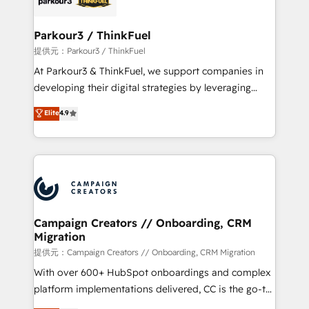
automation, and revenue intelligence to help
companies scale faster and smarter. 🔹 BOOMS:
Parkour3 / ThinkFuel
Demand generation for all your buyers With BOOMS,
提供元：Parkour3 / ThinkFuel
you invest in 100% of your buyers, accelerating your
At Parkour3 & ThinkFuel, we support companies in
growth and positioning yourself as an undisputed
developing their digital strategies by leveraging
leader. 🔹 BOOST: Optimize your digital
technologies and automating their marketing and
Elite
4.9
transformation process A methodology designed to
sales processes to generate growth. Our offer spans
implement HubSpot effectively and optimize your
from Strategy to Operations. We specialize in CRM
digital processes. 🔹 Trusted by Industry Leaders
onboarding and implementation, web design, sales
With an average rating of 4.9/5 and a proven track
& marketing automation, and digital marketing. With
record of business transformation, our growth-first
extensive experience working with tech companies
approach has helped brands dominate their
and manufacturers since 2002, we are committed to
markets.
empowering our clients and developing their
Campaign Creators // Onboarding, CRM
Migration
autonomy. Get to grips with HubSpot through
guided implementation and seamless integration of
提供元：Campaign Creators // Onboarding, CRM Migration
the CRM platform into your digital ecosystem. Would
With over 600+ HubSpot onboardings and complex
you like support in deploying your inbound
platform implementations delivered, CC is the go-to
marketing strategy? We'll provide support tailored
Elite Solutions Partner for businesses ready to