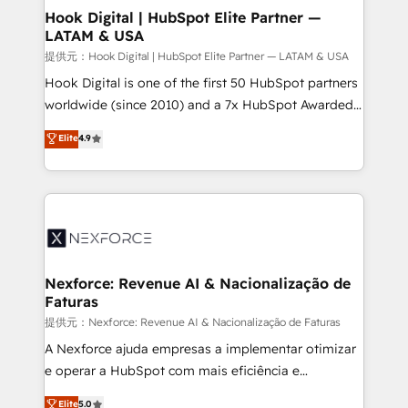
Revenue Operations - Inbound Marketing -
Hook Digital | HubSpot Elite Partner —
LATAM & USA
Outbound Marketing - HubSpot CMS Website
Design & Development We empower our clients to
提供元：Hook Digital | HubSpot Elite Partner — LATAM & USA
reach their full potential by providing transparent,
Hook Digital is one of the first 50 HubSpot partners
relationship-driven support. With over 300 HubSpot
worldwide (since 2010) and a 7x HubSpot Awarded
certifications and accreditations, we deliver both the
Elite Partner. With 500+ projects across the U.S.,
Elite
4.9
technical know-how and strategic guidance you
Brazil, and LATAM, we combine global expertise with
need to succeed.
regional experience. Today, we are Brazil’s largest
HubSpot Elite Partner—trusted by companies across
the Americas to scale smarter. ⚙️ CRM
Implementation & Migration Onboarding across all
Hubs, plus migrations from Salesforce, Pipedrive, RD
Station, Freshdesk, Intercom, and more. Custom
Nexforce: Revenue AI & Nacionalização de
Faturas
objects, automations, and integrations built for
growth. 🚀 AI-Driven GTM Orchestration Unify
提供元：Nexforce: Revenue AI & Nacionalização de Faturas
HubSpot with LinkedIn, WhatsApp, email, paid
A Nexforce ajuda empresas a implementar otimizar
media, and AI voice to drive pipeline. 🤖 AI Custom
e operar a HubSpot com mais eficiência e
Agent Development Deploy AI agents for
previsibilidade de receita. Combinamos Revenue
Elite
5.0