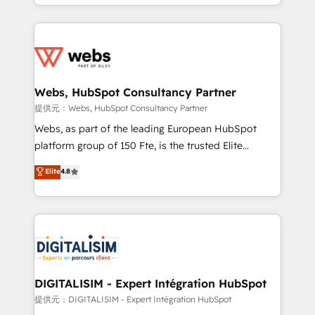
solve all your HubSpot challenges and improve user
sales, and service hubs • Built-in flexibility for
adoption, sales process and marketing results.
startups to global brands
Services 📚 Onboarding your team to HubSpot for
the first time 🔧 Designing and optimising your
HubSpot set-up for better results 🌐 Website design
and build using HubSpot 🔌 Integrating HubSpot
Webs, HubSpot Consultancy Partner
with other systems 🎓 Training your teams to be
提供元：Webs, HubSpot Consultancy Partner
HubSpot pros 📊 Lead generation services using
Webs, as part of the leading European HubSpot
HubSpot Why us? - SIX HubSpot Accreditations -
platform group of 150 Fte, is the trusted Elite
awarded by HubSpot after a rigorous process for
HubSpot CRM Partner offering you a roadmap on
Elite
4.8
CRM, Solutions Architecture, Onboarding , Data
maximizing EBITDA and achieving Commercial
Migration, Custom Integration & Platform
Excellence. With our targeted processes, we
Enablement -Onboarded over 500 businesses to
strengthen your digital transformation and minimize
HubSpot -Top 1% of partners worldwide -In-house
costs. As HubSpot's Advanced Accredited CRM
team of 25+ experts Contact us today to help you
Implementation partner, we provide expertise to
get more from your investment in HubSpot.
drive your business forward. Since 2015 we are fully
www.bbdboom.com
dedicated to HubSpot and with an experienced
DIGITALISIM - Expert Intégration HubSpot
team (50+), we work with reputable companies in
提供元：DIGITALISIM - Expert Intégration HubSpot
B2B sectors such as manufacturing, SaaS and