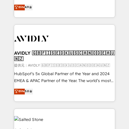
Strategy: Activate Breeze Agents, configure HubSpot
North America. Avec plus de 115 experts en
Elite
4.9
AI, & maximize AEO with tailored AI services. 🧩
marketing automation, Growth, Revops, CRM et
Integrations: Extend HubSpot with custom
webdesign. Markentive is both a consulting firm, a
integrations, hosting, & maintenance.
digital agency and an integrator. With over 115
experts in marketing automation, growth, revops,
CRM and webdesign (We focus on EMEA - USA
customers).
AVIDLY 🇬🇧🇫🇮🇸🇪🇩🇰🇺🇸🇨🇦🇳🇴🇩🇪🇦🇺
🇳🇿
提供元：AVIDLY 🇬🇧🇫🇮🇸🇪🇩🇰🇺🇸🇨🇦🇳🇴🇩🇪🇦🇺🇳🇿
HubSpot’s 5x Global Partner of the Year and 2024
EMEA & APAC Partner of the Year. The world’s most
experienced and fully accredited HubSpot Solutions
Elite
5.0
Partner. 🚀 With 2,750+ HubSpot projects delivered
and 370+ specialists across EMEA, APAC and NAM,
we de-risk complex CRM programmes and
accelerate ROI across every HubSpot Hub. 🧭 From
multi-region migrations to AI-powered automation,