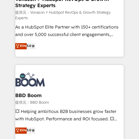
Strategy Experts
pour aligner les équipes marketing, commerciales et
support client (data migration, synchronisation API,
提供元：Vonazon ⚡ HubSpot RevOps & Growth Strategy
Experts
audit et maintenance) ➤ La création de sites internet
As a HubSpot Elite Partner with 150+ certifications
de conversion qui transforment les visiteurs en
and over 5,000 successful client engagements,
opportunités d'affaires ➤ La mise en place de
Vonazon turns marketing complexity into
stratégies d'acquisition marketing (SEO, SEA,
Elite
5.0
measurable, scalable growth. From onboarding to
inbound, automatisation marketing, ABM, IA,
enterprise-grade campaigns, our in-house team
emailing) Informations clés : - 10 ans d'expérience -
builds scalable strategies that drive long-term
100+ intégrations CRM HubSpot réussies - 40
revenue. ⚙️ HubSpot Integration & Optimization •
experts conseil - 150 certifications HubSpot
Seamless CRM, CMS, and automation setup •
cumulées
Complex platform migrations and data cleanups •
Custom APIs and third-party integrations 📈 End-to-
BBD Boom
End Revenue Acceleration • Lifecycle marketing and
提供元：BBD Boom
pipeline growth programs • Sales enablement tools
💥 Helping ambitious B2B businesses grow faster
and CRM optimization • Retention strategies with
with HubSpot. Performance and ROI focused. 💥
customer journey mapping 🏅 Elite-Level HubSpot
BBD Boom is the HubSpot partner that can help you
Elite
5.0
Execution • 750+ onboardings and 2,000+
to HubSpot Better. We work with your teams to
implementations • Deep expertise across marketing,