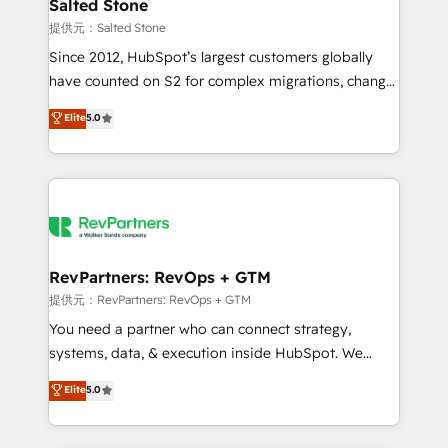
we turn complexity into clarity, human at global
Salted Stone
scale. 🏆 HubSpot’s CEO called us “the partner of the
提供元：Salted Stone
future.” Others agree it is proof of trust built through
Since 2012, HubSpot’s largest customers globally
measurable impact.
have counted on S2 for complex migrations, change
management, systems integration, and creative
Elite
5.0
solutions that deliver measurable impact and
transform brand experiences As one of the few full-
service creative agencies in the HubSpot
ecosystem, we blend strategy, technology, & award-
winning design to build scalable, globally
regionalized HubSpot websites, integrated
marketing campaigns, & RevOps frameworks that
RevPartners: RevOps + GTM
fuel long-term success We connect the entire
提供元：RevPartners: RevOps + GTM
customer lifecycle through seamless integrations,
You need a partner who can connect strategy,
ensure long-term adoption with change-
systems, data, & execution inside HubSpot. We
management programs, and align marketing, sales,
bridge the gap where most agencies fall short by
Elite
5.0
and service to drive sustainable growth With 6 key
combining GTM strategy with technical execution to
HubSpot accreditations and experience across
solve the right problem with the right solution. As the
hundreds of organizations in dozens of industries,