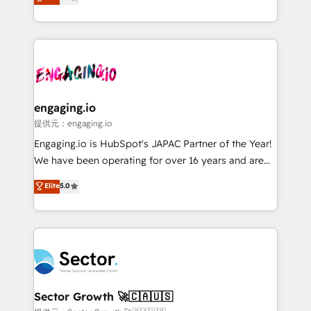
prospecting, follow-ups, service triage, and
Operations (RevOps) e Inteligência Artificial para
knowledge retrieval—built in HubSpot. ⚡ Fast-Track
estruturar processos integrar sistemas organizar
& Growth-Track Services Fast-Track: Rapid HubSpot
dados e automatizar operações. O objetivo é
onboarding in weeks Growth-Track: Unlock
transformar a HubSpot em um verdadeiro sistema
advanced optimization & adoption 📍 São Paulo, BR
operacional de receita conectando equipes
• Des Moines, IA • New York, NY
tecnologia e dados em uma operação integrada.
Também somos distribuidores oficiais da HubSpot
engaging.io
e de mais de 150 softwares globais permitindo
提供元：engaging.io
contratar e pagar a HubSpot em reais com nota
Engaging.io is HubSpot's JAPAC Partner of the Year!
fiscal no Brasil e gerar economia de até 50% na
We have been operating for over 16 years and are
contratação de softwares internacionais.
one of HubSpot's most experienced and technically
Elite
5.0
Oferecemos ainda agentes de IA especializados em
capable Agency Partners globally. We specialise in
HubSpot que automatizam tarefas executam rotinas
complex CRM migrations, implementations,
no CRM e mantêm os dados organizados, como um
integrations, custom CMS portal development,
especialista operando a plataforma 24/7. Hoje 300+
design & UX for mid to large to multi national
empresas em 13 países utilizam a Nexforce. Somos
businesses. Our teams are based in North America
a maior parceira da HubSpot na América Latina e
and APAC. We are HubSpot's top-ranked Advanced
líder no ranking global de sucesso do cliente da
Implementation Certified Partner and we contribute
Sector Growth 🚀🇨🇦🇺🇸
HubSpot.
to their advisory council. We strive to do 'good work