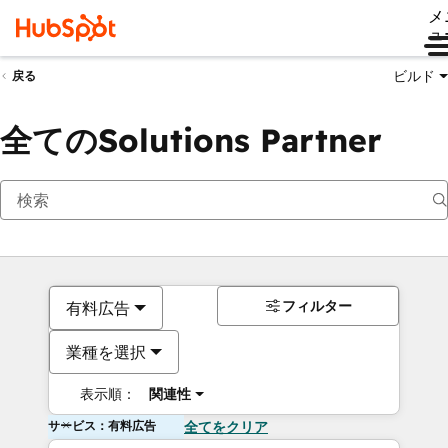
メ
ュ
ビルド
戻る
全てのSolutions Partner
フィルター
有料広告
業種を選択
表示順：
関連性
サービス：有料広告
全てをクリア