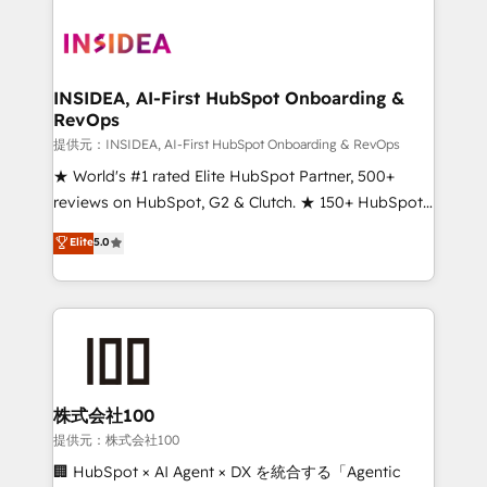
INSIDEA, AI-First HubSpot Onboarding &
RevOps
提供元：INSIDEA, AI-First HubSpot Onboarding & RevOps
★ World's #1 rated Elite HubSpot Partner, 500+
reviews on HubSpot, G2 & Clutch. ★ 150+ HubSpot
Certified Experts & Trainers across the team ★
Elite
5.0
1,500+ implementations across five continents ★ AI-
First, RevOps-led, Onboarding obsessed ★
Company of the Year 2024/25 INSIDEA helps
growing companies turn HubSpot into a revenue
engine. We onboard your team, migrate your data,
and build AI-powered workflows that drive adoption
from week one, in your time zone. What we do ➤
株式会社100
Onboarding: Live in weeks, with workflows built
提供元：株式会社100
around your business, not a template. ➤ Migration:
🏢 HubSpot × AI Agent × DX を統合する「Agentic