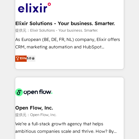
HIPAA-aware; CASL-compliant; GDPR-ready
Design, Migrations + Integrations. Mole Street’s
implementations where required 💡 Why 500+
mission is empowering others to realize their
Clients Choose Us: Elite Partner; technical, fast, and
greatness, which is achieved through creating
Elixir Solutions - Your business. Smarter.
built to scale.
absolute clarity, derived from a well-defined
提供元：Elixir Solutions - Your business. Smarter.
strategy, executed well, and reported on with clear
As European (BE, DE, FR, NL) company, Elixir offers
results. The culture is driven by core values; Joy, Grit,
CRM, marketing automation and HubSpot
Accountability, Curiosity, Authenticity, Growth
integration products and services to mid-market
Elite
5.0
Mindedness, and Clarity. We are driven to win for the
and enterprise customers. We ensure that your sales,
collective good of the company and its clientele, and
service and marketing department operates in the
dedicated to breaking the mold from the agency of
most effective way, while at the same time
the past into the consultancy of the future. Great
leveraging your commercial data for a fully
things are happening.
integrated buyers journey. Elixir is located in
Brussels, Munich "München", Cologne "Köln", Paris
and Amsterdam. Elixir is a first mover and leader
Open Flow, Inc.
when it comes to HubSpot sales and service
提供元：Open Flow, Inc.
implementations, highly renowned for our business
We’re a full-stack growth agency that helps
acumen, process (re-)design experience and a
ambitious companies scale and thrive. How? By
massive amount of success stories in this area. We
upgrading and streamlining every single revenue-