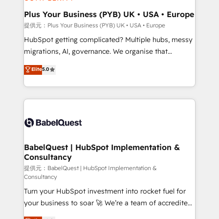
industrial sectors. Offices in Johannesburg, Cape
Town, Dubai & London. 500+ HubSpot CRM
Plus Your Business (PYB) UK • USA • Europe
implementations delivered. AI visibility coverage
提供元：Plus Your Business (PYB) UK • USA • Europe
across ChatGPT, Claude, Perplexity, Gemini and
HubSpot getting complicated? Multiple hubs, messy
Google AI Overviews. HubSpot Impact Award -
migrations, AI, governance. We organise that
Customer First HubSpot Impact Award - Integrations
complexity, so your team can put HubSpot to work...
Elite
5.0
Innovation HubSpot Impact Award - Platform
Welcome to our Profile! We help with: • CRM
Migration Excellence HubSpot Impact Award -
implementation, reports, workflows, and team
Platform Excellence 40+ full-time HubSpot
training • CRM migration from Salesforce, Pipedrive,
professionals. 100s of certifications and
Dynamics and others • Technical projects including
accreditations with HubSpot.
custom API integrations with ERP (and other
systems) • AI governance for HubSpot-centred
operations A little about us: • Boutique 'Elite' team of
BabelQuest | HubSpot Implementation &
Consultancy
12 • 150+ clients across Sales Hub, Marketing Hub,
Service Hub, Data Hub and CMS • ISO/IEC
提供元：BabelQuest | HubSpot Implementation &
Consultancy
27001:2022, ISO 9001:2015, and ISO 42001:2023
Turn your HubSpot investment into rocket fuel for
certified - the AI management standard • GuardHub:
your business to soar 🚀 We’re a team of accredited
our AI governance framework, built on ISO 42001
HubSpot experts ready to help you. We can
Ready for the next step? Click the 👈 '𝗖𝗼𝗻𝘁𝗮𝗰𝘁