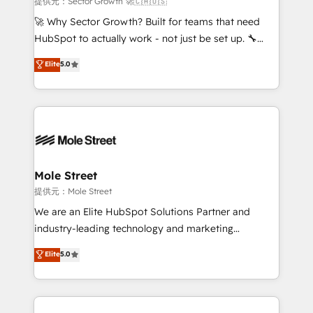
提供元：Sector Growth 🚀🇨🇦🇺🇸
with good people' and have worked with incredible
🚀 Why Sector Growth? Built for teams that need
brands. You can see some of them on our website,
HubSpot to actually work - not just be set up. 🔧
along with plenty of case studies.
HubSpot Experts: Onboarding, migrations,
Elite
5.0
automation, and training built for adoption. ⚡ Highly
Technical Execution: ERP, EMR and Custom
Integrations; complex builds delivered in weeks, not
months. 🤖 AI Consulting & Agents: AI-powered
workflows; automation agents; process optimization
inside HubSpot. 🏆 Industry Experience: 🏥
Healthcare: HIPAA implementations; secure data
Mole Street
workflows 💼 Financial Services: compliant
提供元：Mole Street
workflows; audit-ready reporting ⚖️ Legal: client
We are an Elite HubSpot Solutions Partner and
intake; pipeline and document workflows 🛒 E-
industry-leading technology and marketing
Commerce: Shopify, WooCommerce; lifecycle and
consultancy. Our focus is on enterprise and mid-
Elite
5.0
revenue automation 🏢 Real Estate: deal pipelines;
market B2B companies globally that want a strategic
portfolio and lifecycle management 🏭
approach to execute their goals through creative
Manufacturing: ERP integrations; operational
applications of our solutions; Technical HubSpot
alignment 🛡️ Compliance & Data Considerations:
Consulting, Content Marketing, Growth-Driven