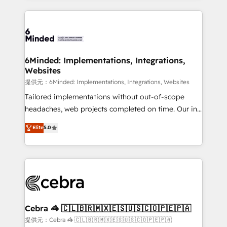
Our Expertise 🔹 Onboarding & Implementation:
Accredited HubSpot Partner, ensuring smooth setup
tailored to your GTM motion. 🔹 Migrations:
Accredited HubSpot Partner, ensuring migration
from other CRMs to HubSpot without data loss or
6Minded: Implementations, Integrations,
Websites
downtime. 🔹 RevOps Strategy: Align teams,
processes, and data to drive revenue efficiency. 🔹
提供元：6Minded: Implementations, Integrations, Websites
Integrations: Connect HubSpot with your tech stack
Tailored implementations without out-of-scope
for better adoption. 🔹 Custom Solutions: Build
headaches, web projects completed on time. Our in-
tailored apps, workflows, and configurations. We are
house team of certified CRM architects, experts,
Elite
5.0
SOC 2 Type II and ISO 27001 certified, reinforcing
developers, designers, and marketers handles all
our commitment to data security and compliance. At
aspects of your HubSpot. ✨ 400+ global clients ✨
OneMetric, we help revenue teams focus on the
100+ seamless migrations from 15+ different CRMs
OneMetric that matters most: revenue.
✨ 100,000+ hours in HubSpot projects, 75+ full Hub
implementations, and 5,000+ pages ✨ CS: Clients
generating 7-digit MRR from inbound campaigns ✨
CS: 245% organic growth & +751% new visitors for a
Cebra 🦓 🇨🇱🇧🇷🇲🇽🇪🇸🇺🇸🇨🇴🇵🇪🇵🇦
full-funnel HubSpot project ✨ CS: 415% conversion
提供元：Cebra 🦓 🇨🇱🇧🇷🇲🇽🇪🇸🇺🇸🇨🇴🇵🇪🇵🇦