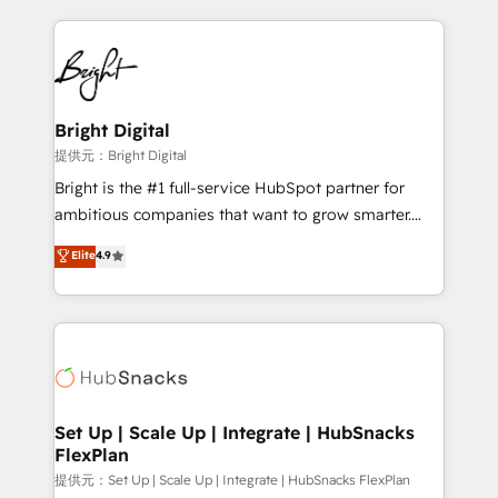
Growth-Driven Design Agency of the Year 🏆2015
automation, integration, and AI innovation to deliver
Became the 5th Agency to reach Diamond 🏆2014
lasting impact. We specialize in: • Turnkey and end-
HubSpot COS Performance Award 🏆2014 HubSpot
to-end HubSpot implementations • Onboarding for
COS Design Award 🏆2013 HubSpot Marketplace
Sales, Service, Marketing & Content Hubs • AI voice
Provider of the Year 🏆2011 Became a HubSpot
and chat agents, predictive automation, and smart
Bright Digital
Partner 📆Founded in 1997
workflows • Salesforce + HubSpot integration •
提供元：Bright Digital
RevOps and AI-driven sales enablement • Website
Bright is the #1 full-service HubSpot partner for
design and CMS development • ERP integration: SAP,
ambitious companies that want to grow smarter.
NetSuite, Microsoft Dynamics, … • Data cleansing
From HubSpot onboarding, to training, from
Elite
4.9
and CRM migration from any platform •
developing a new website to lead generation and
Client/member portals built on HubSpot • Custom
digital marketing; we do it all (and with great
and complex integrations: SAM.gov, GovWin,
results)! In short, our services include: - HubSpot
QuickBooks, PandaDoc, ClickUp, Shopify, Mapsly,
consultancy: onboarding, training, data migration -
WooCommerce, BuilderTrend, and more Experience
HubSpot development: websites, custom modules,
the difference — reach out to see how AI + HubSpot
integrations - Marketing & sales solutions: digital
can transform your business.
marketing, advertising, campaigns, content and
Set Up | Scale Up | Integrate | HubSnacks
FlexPlan
design We connect people, data and technology to
improve customer experiences. With our bright
提供元：Set Up | Scale Up | Integrate | HubSnacks FlexPlan