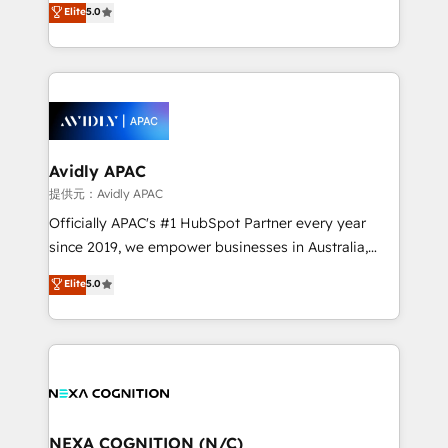
Elite
5.0
integrate HubSpot with complex solutions like SAP,
generating aspect of your business. We’re proud
MicroSoft, custom solutions,... Our company also has
HubSpot Elite Solutions Partners and devout CRM
strong experience with HubSpot CRM extension,
nerds who can harness HubSpot’s custom digital
mobile apps for Field Service Management and
tools to improve each touchpoint of your customer
Retail execution, CPQ, customer portals and
experience. Working hand-in-hand with your team,
HubSpot CMS developments. And we're champions
we’ll assemble a RevOps machine that drives more
when it comes to complex data migrations.
traffic, generates better leads and crushes your
Avidly APAC
revenue goals. We've worked with thousands of
提供元：Avidly APAC
HubSpot customers and we'd love to work with you
Officially APAC's #1 HubSpot Partner every year
too! Clients come to us for: Advanced CRM solutions
since 2019, we empower businesses in Australia,
System Integrations both Custom and Native to
New Zealand, and globally to realise their full
Elite
5.0
HubSpot Data System Migrations between systems
potential through enterprise HubSpot CRM
to HubSpot New lead generation strategies Time-
implementation. And we deliver best practice across
saving automations Fresh growth campaigns Robust
the whole HubSpot platform, covering marketing,
help desk Unified revenue operations Dynamic
sales, service, CMS and integrations. We work with
website development Award-winning creative
all businesses, from start-up to Enterprise, and have
design We live and breathe HubSpot and are ready
delivered the largest HubSpot implementations in
to take on real challenges!
the world. Our human approach to digital
NEXA COGNITION (N/C)