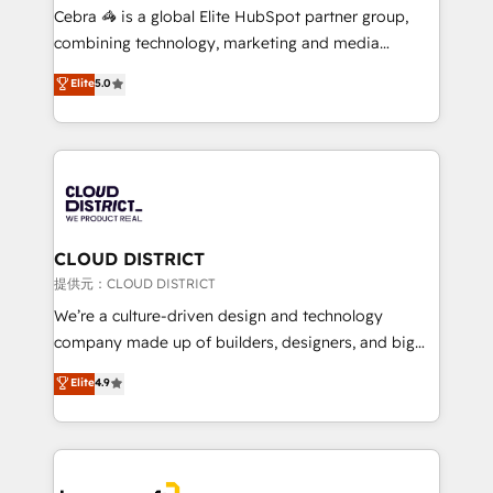
boost with a new HubSpot site Recognized leaders:
Cebra 🦓 is a global Elite HubSpot partner group,
🏆 HubSpot Platform Migration Impact Award 🏆
combining technology, marketing and media
Clutch HubSpot Global Leader 🏆 Finalist: HubSpot
expertise across Latin America and Southern
Elite
5.0
Inbound Campaign of the Year 🏆 Gold AVA Digital
Europe, with teams across 7 countries. Born in Chile,
Award for Best Website 🌟 Accreditations: CRM
we combine local insight with international reach to
Implementation, HubSpot Content Experience, CRM
help businesses grow through technology, creativity,
Data Migration & Custom Integration
AI and strategy. For over 12 years, we’ve delivered
500+ HubSpot implementations, building end-to-
end solutions that integrate CRM, AI automation,
inbound and loop marketing, content, and digital
CLOUD DISTRICT
creativity. Our multicultural team works in Spanish,
提供元：CLOUD DISTRICT
Portuguese, and English to design scalable strategies
We’re a culture-driven design and technology
that drive measurable growth. 🌎 Highlights: • 10+
company made up of builders, designers, and big
years as a HubSpot partner. • 2023 Impact Awards:
thinkers. We blend strategy, design, and
Elite
4.9
Platform Migration Excellence. • Top 3 Partner of the
development—always fueled by curiosity—to turn
Year LATAM 2022, 2023, 2024, 2025. • Partner of the
ideas, opportunities, and challenges into meaningful
Year 2024. • Organizer of Aliados.ai (AI, marketing &
experiences. To us, technology is more than just
tech global congress). 👉 Ready to scale your
code; it’s about creating things that are useful, cool,
business with HubSpot? Let Cebra’s experts help