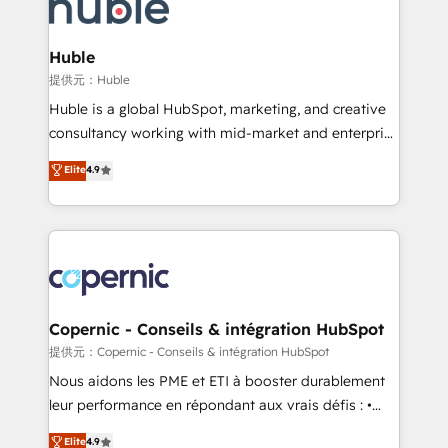
skills, processes, and internal team you need to
CRM Migrations using our in-house "HubScrub" Tool.
attract the right buyers, close deals faster, and grow
without outside dependencies. You’ll learn how to: •
Huble
Set up, audit, and organize your HubSpot portal •
提供元：Huble
Get your sales team fully using HubSpot • Track
Huble is a global HubSpot, marketing, and creative
pipeline and revenue across the entire buyer journey
consultancy working with mid-market and enterprise
• Build an in-house marketing team that drives
businesses. We go beyond implementation, shaping
Elite
4.9
growth • Create content and videos that attract
the strategy, processes, and teams that turn
buyers • Use AI to scale smarter Our coaching-led
HubSpot into a genuine growth engine. Named
approach works best for companies that are done
HubSpot's Global Partner of the Year in 2024,
with outsourcing and ready to build something that
consistently ranked among their top 5 partners
lasts. So if you're ready to become the most trusted
worldwide, and with over 15 years in the ecosystem,
voice in your market, let’s talk.
Huble has built a track record that speaks for itself.
One company, one operating model, delivering
Copernic - Conseils & intégration HubSpot
across offices and consulting teams in the UK, USA,
提供元：Copernic - Conseils & intégration HubSpot
Canada, Germany, France, Belgium, Singapore, and
Nous aidons les PME et ETI à booster durablement
South Africa. Certified compliant with ISO/IEC
leur performance en répondant aux vrais défis : •
27001:2022 and ISO 9001:2015 across all seven
Intégration de HubSpot avec d’autres outils (ERP,
Elite
4.9
international offices and 175+ employees.