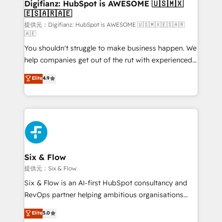
Transformation / Web Development • RevOps &
Digifianz: HubSpot is AWESOME 🇺🇸🇲🇽
🇪🇸🇦🇷🇦🇪
Sales Consulting • Marketing Automation What
makes us different? 🚀 Top 0.5% of global HubSpot
提供元：Digifianz: HubSpot is AWESOME 🇺🇸🇲🇽🇪🇸🇦🇷
🇦🇪
agencies ⚙️ The strongest technical ability and
You shouldn't struggle to make business happen. We
integration capabilities 💼 Consultative, long-term
help companies get out of the rut with experienced,
partners who will embed ourselves into your
process-oriented teams implementing HubSpot
business, processes and systems 🏢 We specialise in
Elite
4.9
Marketing, Sales, Service, CMS and Operations Hub,
working with mid-market and enterprise
so selling and actually engaging with your customers
organisations, global organisations and those with
feels easy and pain-free. We are a top ranked
complex use cases 🏆 CRM Implementation,
HubSpot Elite Partner, winner of Rookie of the Year
Platform Enablement, Custom Integration and
and Customer First Awards, 4.9/5 rating in HubSpot
Onboarding Accredited 🔐 ISO27001 & ISO9001
Reviews and 4.9/5 rating in Clutch Reviews. Digifianz
Certified
helps the following industries: logistics & 3PL, home
Six & Flow
improvement & construction, branding and
提供元：Six & Flow
commercialization, real estate, health, education,
Six & Flow is an AI-first HubSpot consultancy and
SaaS, Software Dev & IT and consulting, make the
RevOps partner helping ambitious organisations
most out of their HubSpot experience operating in
grow with clarity, confidence, and intelligence.
Elite
5.0
the United States, EU, UAE, Mexico and Latin
Operating across the UK, Netherlands, Ireland, and