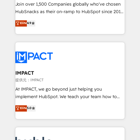
people, exciting ideas and can-do mentality, we
Join over 1,500 Companies globally who've chosen
ensure revenue growth on a daily basis. So tell us
HubSnacks as their on-ramp to HubSpot since 2014
your challenge; our passionate and growth driven
Simple pay-as-you-go plans that accelerate value...
Elite
4.9
team of 100+ experts is ready for you! Driving digital
1️⃣ Set Up | Onboarding New or Check-fixing existing
growth | www.brightdigital.com
HubSpot portals 2️⃣ Scale Up | 100% HubSpot Task
Execution... Global 24/7 ... All Experts 3️⃣ Integrate |
your entire Tech Stack with Custom Integrations
Slash months from your API Integration project... ⬅️
Click "Contact Business" ⬅️ to access 150+ Kickstart
Integration templates that put HubSpot in the center
IMPACT
of your tech stack, syncing... 🛍️ Shopify or
提供元：IMPACT
WooCommerce 💲 Stripe or Paypal 💰 Sage or
At IMPACT, we go beyond just helping you
Netsuite 🤖 Google or Microsoft ✍️ DocuSign or
implement HubSpot. We teach your team how to
PandaDoc 🌐 Avalara or Quaderno HubSnacks holds
master it. As the creators of the Endless Customers
Elite
5.0
the rare Advanced "Custom Integrations"
System™ (the next evolution of They Ask, You
Accreditation, securely sync data across... 🔄 any
Answer), we’re the only HubSpot partner built
apps, in any direction. Stuck on your old CRM..?
entirely around coaching and training. That means
Migrate | seamlessly off your old CRM onto a clean
we don’t do the work for you; we help you build the
new HubSpot portal with Advanced Website and