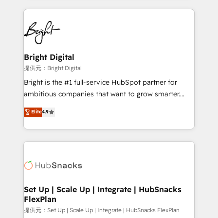
Growth-Driven Design Agency of the Year 🏆2015
automation, integration, and AI innovation to deliver
Became the 5th Agency to reach Diamond 🏆2014
lasting impact. We specialize in: • Turnkey and end-
HubSpot COS Performance Award 🏆2014 HubSpot
to-end HubSpot implementations • Onboarding for
COS Design Award 🏆2013 HubSpot Marketplace
Sales, Service, Marketing & Content Hubs • AI voice
Provider of the Year 🏆2011 Became a HubSpot
and chat agents, predictive automation, and smart
Bright Digital
Partner 📆Founded in 1997
workflows • Salesforce + HubSpot integration •
提供元：Bright Digital
RevOps and AI-driven sales enablement • Website
Bright is the #1 full-service HubSpot partner for
design and CMS development • ERP integration: SAP,
ambitious companies that want to grow smarter.
NetSuite, Microsoft Dynamics, … • Data cleansing
From HubSpot onboarding, to training, from
Elite
4.9
and CRM migration from any platform •
developing a new website to lead generation and
Client/member portals built on HubSpot • Custom
digital marketing; we do it all (and with great
and complex integrations: SAM.gov, GovWin,
results)! In short, our services include: - HubSpot
QuickBooks, PandaDoc, ClickUp, Shopify, Mapsly,
consultancy: onboarding, training, data migration -
WooCommerce, BuilderTrend, and more Experience
HubSpot development: websites, custom modules,
the difference — reach out to see how AI + HubSpot
integrations - Marketing & sales solutions: digital
can transform your business.
marketing, advertising, campaigns, content and
Set Up | Scale Up | Integrate | HubSnacks
FlexPlan
design We connect people, data and technology to
improve customer experiences. With our bright
提供元：Set Up | Scale Up | Integrate | HubSnacks FlexPlan