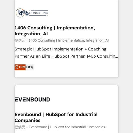
processes and technologies to digital strategy, from
marketing automation to online and offline sales
processes through Customer Service Management,
allowing companies to optimize processes and meet
1406 Consulting | Implementation,
Integration, AI
the needs of the customer. We are part of Impresoft
Group, a group of specialized and complementary
提供元：1406 Consulting | Implementation, Integration, AI
companies that divide their offer into 4
Strategic HubSpot Implementation + Coaching
Competence Centers: Smart Manufacturing,
Partner As an Elite HubSpot Partner, 1406 Consulting
Customer First, Enabling Technologies & Security.
helps mid-market revenue teams transform how
Elite
5.0
The synergies generated by these integrations,
they sell, market, and serve. We don't just build your
together with the combination of talents, skills,
HubSpot—we teach your team to own it, then stay
solutions and services, have allowed the group to
to help you keep winning. What We Do ⚙️ CRM
build an unrivaled offering portfolio on the market
Implementations across Marketing, Sales, Service,
to accompany companies on their digital
Data & Content 📈 Sales & Marketing Alignment +
transformation journey.
Revenue Team Enablement 🤖 Breeze AI & Custom
Agent Creation 🔄 Custom Integrations & Data
Evenbound | HubSpot for Industrial
Companies
Migration Why 1406 We become part of your team.
Your team learns while we build. We fix what others
提供元：Evenbound | HubSpot for Industrial Companies