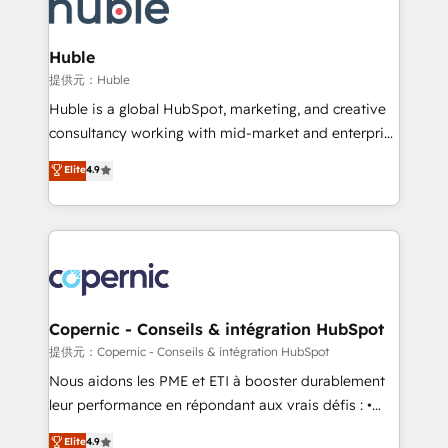
skills, processes, and internal team you need to
CRM Migrations using our in-house "HubScrub" Tool.
attract the right buyers, close deals faster, and grow
without outside dependencies. You’ll learn how to: •
Huble
Set up, audit, and organize your HubSpot portal •
提供元：Huble
Get your sales team fully using HubSpot • Track
Huble is a global HubSpot, marketing, and creative
pipeline and revenue across the entire buyer journey
consultancy working with mid-market and enterprise
• Build an in-house marketing team that drives
businesses. We go beyond implementation, shaping
Elite
4.9
growth • Create content and videos that attract
the strategy, processes, and teams that turn
buyers • Use AI to scale smarter Our coaching-led
HubSpot into a genuine growth engine. Named
approach works best for companies that are done
HubSpot's Global Partner of the Year in 2024,
with outsourcing and ready to build something that
consistently ranked among their top 5 partners
lasts. So if you're ready to become the most trusted
worldwide, and with over 15 years in the ecosystem,
voice in your market, let’s talk.
Huble has built a track record that speaks for itself.
One company, one operating model, delivering
Copernic - Conseils & intégration HubSpot
across offices and consulting teams in the UK, USA,
提供元：Copernic - Conseils & intégration HubSpot
Canada, Germany, France, Belgium, Singapore, and
Nous aidons les PME et ETI à booster durablement
South Africa. Certified compliant with ISO/IEC
leur performance en répondant aux vrais défis : •
27001:2022 and ISO 9001:2015 across all seven
Intégration de HubSpot avec d’autres outils (ERP,
Elite
4.9
international offices and 175+ employees.