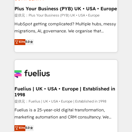
HubSpot Content Hub, WordPress development,
B2B SEO, paid media, and content. We work with
Plus Your Business (PYB) UK • USA • Europe
enterprise and growth-led companies across
提供元：Plus Your Business (PYB) UK • USA • Europe
technology, professional services, financial services
HubSpot getting complicated? Multiple hubs, messy
and industrial sectors. Offices in Johannesburg, Cape
migrations, AI, governance. We organise that
Town and London. 500+ HubSpot CRM
complexity, so your team can put HubSpot to work...
Elite
5.0
implementations delivered. AI visibility coverage
Welcome to our Profile! We help with: • CRM
across ChatGPT, Claude, Perplexity, Gemini and
implementation, reports, workflows, and team
Google AI Overviews. HubSpot Impact Award -
training • CRM migration from Salesforce, Pipedrive,
Customer First HubSpot Impact Award - Integrations
Dynamics and others • Technical projects including
Innovation HubSpot Impact Award - Platform
custom API integrations with ERP (and other
Migration Excellence HubSpot Impact Award -
systems) • AI governance for HubSpot-centred
Platform Excellence 35+ full-time HubSpot
operations A little about us: • Boutique 'Elite' team of
Fuelius | UK • USA • Europe | Established in
professionals.
1998
12 • 150+ clients across Sales Hub, Marketing Hub,
Service Hub, Data Hub and CMS • ISO/IEC
提供元：Fuelius | UK • USA • Europe | Established in 1998
27001:2022, ISO 9001:2015, and ISO 42001:2023
Fuelius is a 25-year-old digital transformation,
certified - the AI management standard • GuardHub:
marketing automation and CRM consultancy. We
our AI governance framework, built on ISO 42001
enable mid-market and enterprise clients to
Elite
5.0
Ready for the next step? Click the 👈 '𝗖𝗼𝗻𝘁𝗮𝗰𝘁
maximise their return from digital and fuel their