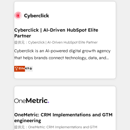
website, or build your new one.
Cyberclick | AI-Driven HubSpot Elite
Partner
提供元：Cyberclick | AI-Driven HubSpot Elite Partner
Cyberclick is an AI-powered digital growth agency
that helps brands connect technology, data, and
creativity to achieve measurable results. Founded in
Elite
4.9
Barcelona and operating across Spain, LATAM, and
the UK, we support global companies in building
smarter marketing, sales, and customer success
strategies. As the only HubSpot Elite Partner in
Iberia (Spain & Portugal), we combine human insight
with intelligent automation to drive sustainable
growth. Our multidisciplinary team designs solutions
OneMetric: CRM Implementations and GTM
engineering
that simplify complexity, boost performance, and
turn innovation into real impact. 🌍 Highlights •
提供元：OneMetric: CRM Implementations and GTM