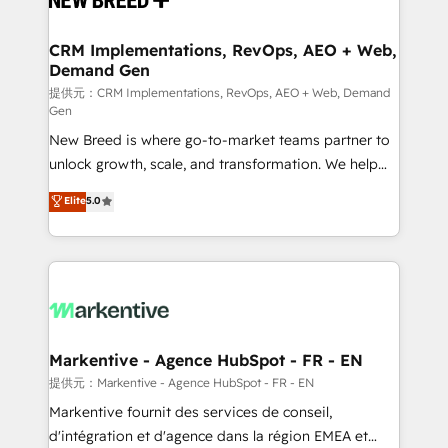
定の代行ではなく、設計の責任」を引き受け、部門横断
technical development team. - 19 HubSpot-certified
の統合・浸透・変革管理を実行します。 ▸ CMS戦略設
trainers to drive platform adoption. 📈 Revenue
CRM Implementations, RevOps, AEO + Web,
計・構築：リード獲得・CVR・SEOを前提にした情報設
Demand Gen
Generation - Full-funnel marketing and high-
計・導線設計・テンプレート設計をContent Hubで一体
performance advertising via Point Success Media. -
提供元：CRM Implementations, RevOps, AEO + Web, Demand
Gen
提供。 ▸ 既存CRM・MAからの移行支援：Salesforce・
Expert deployment of Breeze AI and custom agents
Marketo・Pardot等からの移行、カスタム設計、履歴
New Breed is where go-to-market teams partner to
to automate growth. 🏆 Elite Excellence - 8 platform
データ移行と活用設計まで。 ▸ AEO対応：ChatGPT・
unlock growth, scale, and transformation. We help
accreditations and deep HIPAA-compliance
Perplexity等のAI検索からの流入・引用を前提にコンテ
companies activate HubSpot’s AI-powered
expertise. - A team of 250+ experts dedicated to
Elite
5.0
ンツとサイト構造を最適化。 🏆 なぜ100incを選ぶの
customer platform and operationalize HubSpot’s
your resilient growth.
か？ ✓ HubSpot Eliteパートナー認定 ✓ HubSpotアワ
Loop Marketing framework through expert-led
ード受賞・HUGリーダー ✓ ISO27001:2022 /
services, smart agents, and purpose-built apps,
ISO9001:2015 取得 ✓ 400社以上の導入実績 ✓
tailored to your business. Together, we unlock
HubSpot大百科 出版 CRM・AI活用に関するご相談、現
results, fast. ⚙️CRM & RevOps: Align all Hubs to your
状整理の壁打ちなど、構想段階からお気軽にお問い合わ
buyer journey for clean data, scalability, & reporting.
せください。
🎯Demand Gen & ABM: Drive pipeline with inbound,
Markentive - Agence HubSpot - FR - EN
ABM, AEO, SEO, & paid media. 👩‍💻Web Design:
提供元：Markentive - Agence HubSpot - FR - EN
Build high-performing websites with UX, messaging,
Markentive fournit des services de conseil,
& conversion strategy that drive results. 🤖AI
d'intégration et d'agence dans la région EMEA et