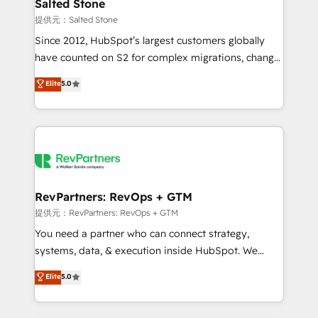
we turn complexity into clarity, human at global
Salted Stone
scale. 🏆 HubSpot’s CEO called us “the partner of the
提供元：Salted Stone
future.” Others agree it is proof of trust built through
Since 2012, HubSpot’s largest customers globally
measurable impact.
have counted on S2 for complex migrations, change
management, systems integration, and creative
Elite
5.0
solutions that deliver measurable impact and
transform brand experiences As one of the few full-
service creative agencies in the HubSpot
ecosystem, we blend strategy, technology, & award-
winning design to build scalable, globally
regionalized HubSpot websites, integrated
marketing campaigns, & RevOps frameworks that
RevPartners: RevOps + GTM
fuel long-term success We connect the entire
提供元：RevPartners: RevOps + GTM
customer lifecycle through seamless integrations,
You need a partner who can connect strategy,
ensure long-term adoption with change-
systems, data, & execution inside HubSpot. We
management programs, and align marketing, sales,
bridge the gap where most agencies fall short by
Elite
5.0
and service to drive sustainable growth With 6 key
combining GTM strategy with technical execution to
HubSpot accreditations and experience across
solve the right problem with the right solution. As the
hundreds of organizations in dozens of industries,