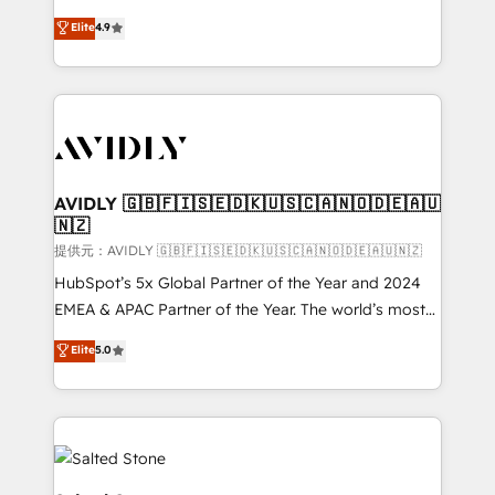
Strategy: Activate Breeze Agents, configure HubSpot
North America. Avec plus de 115 experts en
Elite
4.9
AI, & maximize AEO with tailored AI services. 🧩
marketing automation, Growth, Revops, CRM et
Integrations: Extend HubSpot with custom
webdesign. Markentive is both a consulting firm, a
integrations, hosting, & maintenance.
digital agency and an integrator. With over 115
experts in marketing automation, growth, revops,
CRM and webdesign (We focus on EMEA - USA
customers).
AVIDLY 🇬🇧🇫🇮🇸🇪🇩🇰🇺🇸🇨🇦🇳🇴🇩🇪🇦🇺
🇳🇿
提供元：AVIDLY 🇬🇧🇫🇮🇸🇪🇩🇰🇺🇸🇨🇦🇳🇴🇩🇪🇦🇺🇳🇿
HubSpot’s 5x Global Partner of the Year and 2024
EMEA & APAC Partner of the Year. The world’s most
experienced and fully accredited HubSpot Solutions
Elite
5.0
Partner. 🚀 With 2,750+ HubSpot projects delivered
and 370+ specialists across EMEA, APAC and NAM,
we de-risk complex CRM programmes and
accelerate ROI across every HubSpot Hub. 🧭 From
multi-region migrations to AI-powered automation,