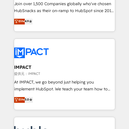
people, exciting ideas and can-do mentality, we
Join over 1,500 Companies globally who've chosen
ensure revenue growth on a daily basis. So tell us
HubSnacks as their on-ramp to HubSpot since 2014
your challenge; our passionate and growth driven
Simple pay-as-you-go plans that accelerate value...
Elite
4.9
team of 100+ experts is ready for you! Driving digital
1️⃣ Set Up | Onboarding New or Check-fixing existing
growth | www.brightdigital.com
HubSpot portals 2️⃣ Scale Up | 100% HubSpot Task
Execution... Global 24/7 ... All Experts 3️⃣ Integrate |
your entire Tech Stack with Custom Integrations
Slash months from your API Integration project... ⬅️
Click "Contact Business" ⬅️ to access 150+ Kickstart
Integration templates that put HubSpot in the center
IMPACT
of your tech stack, syncing... 🛍️ Shopify or
提供元：IMPACT
WooCommerce 💲 Stripe or Paypal 💰 Sage or
At IMPACT, we go beyond just helping you
Netsuite 🤖 Google or Microsoft ✍️ DocuSign or
implement HubSpot. We teach your team how to
PandaDoc 🌐 Avalara or Quaderno HubSnacks holds
master it. As the creators of the Endless Customers
Elite
5.0
the rare Advanced "Custom Integrations"
System™ (the next evolution of They Ask, You
Accreditation, securely sync data across... 🔄 any
Answer), we’re the only HubSpot partner built
apps, in any direction. Stuck on your old CRM..?
entirely around coaching and training. That means
Migrate | seamlessly off your old CRM onto a clean
we don’t do the work for you; we help you build the
new HubSpot portal with Advanced Website and