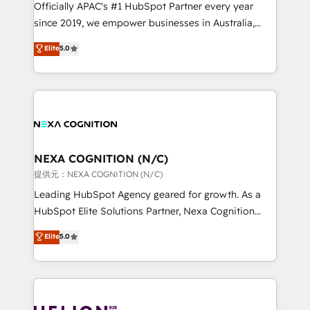
HubSpot customers and we'd love to work with you
Officially APAC's #1 HubSpot Partner every year
too! Clients come to us for: Advanced CRM solutions
since 2019, we empower businesses in Australia,
System Integrations both Custom and Native to
New Zealand, and globally to realise their full
Elite
5.0
HubSpot Data System Migrations between systems
potential through enterprise HubSpot CRM
to HubSpot New lead generation strategies Time-
implementation. And we deliver best practice across
saving automations Fresh growth campaigns Robust
the whole HubSpot platform, covering marketing,
help desk Unified revenue operations Dynamic
sales, service, CMS and integrations. We work with
website development Award-winning creative
all businesses, from start-up to Enterprise, and have
design We live and breathe HubSpot and are ready
delivered the largest HubSpot implementations in
to take on real challenges!
the world. Our human approach to digital
NEXA COGNITION (N/C)
transformation is designed for businesses who want
提供元：NEXA COGNITION (N/C)
to grow. And we're passionate about APAC
Leading HubSpot Agency geared for growth. As a
businesses leading the world in technology, agility
HubSpot Elite Solutions Partner, Nexa Cognition
and productivity. We also have a proven track
ranks in the top 1% of global HubSpot Partners and
Elite
5.0
record migrating businesses from CRM & Marketing
has been one of the longest-standing partners since
Platforms such as Salesforce, Dynamics, Pipedrive,
2012. We empower businesses to harness the full
and Marketo onto HubSpot. Our methodology
potential of HubSpot by combining strategic
literally transforms the way the businesses we work
insights with technical excellence, we deliver
with attract and retain customers, manage their