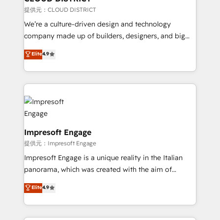
creativity. Our multicultural team works in Spanish,
提供元：CLOUD DISTRICT
Portuguese, and English to design scalable strategies
We’re a culture-driven design and technology
that drive measurable growth. 🌎 Highlights: • 10+
company made up of builders, designers, and big
years as a HubSpot partner. • 2023 Impact Awards:
thinkers. We blend strategy, design, and
Elite
4.9
Platform Migration Excellence. • Top 3 Partner of the
development—always fueled by curiosity—to turn
Year LATAM 2022, 2023, 2024, 2025. • Partner of the
ideas, opportunities, and challenges into meaningful
Year 2024. • Organizer of Aliados.ai (AI, marketing &
experiences. To us, technology is more than just
tech global congress). 👉 Ready to scale your
code; it’s about creating things that are useful, cool,
business with HubSpot? Let Cebra’s experts help
and—most importantly—simple. That’s why we lean
you grow faster, smarter, and with impact.
into bold ideas and shape them into thoughtful
products and strategies that actually make a
Impresoft Engage
difference.
提供元：Impresoft Engage
Impresoft Engage is a unique reality in the Italian
panorama, which was created with the aim of
putting Customer Experience at the center by
Elite
4.9
creating digital environments capable of integrating
people, processes and data. We offer the best
digital solutions on the market, ranging from CRM