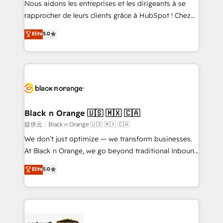
Nous aidons les entreprises et les dirigeants à se
business services. We prepare a customized
rapprocher de leurs clients grâce à HubSpot ! Chez
business case that demonstrates the value and
DIGITALISIM, nous avons l'intime conviction que la
Elite
5.0
impact of your digital transformation, including a
réussite des entreprises passe par l’innovation web,
detailed financial rationale with a focus on ROI and
le marketing digital, et la relation client ! C'est
TCO. As a trusted extension of your team, we
pourquoi, nos experts sont à la fois capables de
believe in the power of partnership. Together, we
gérer votre projet de création de site internet, votre
embark on a transformational journey that sets your
référencement, votre stratégie digitale et le pilotage
business up for long-term success. Unlock your
et l'intégration d'HubSpot ! Les grandes phases d'un
business. If not now, when?
projet HubSpot avec DIGITALISIM : 🧽 Nettoyage,
Black n Orange 🇺🇸 🇲🇽 🇨🇦
migration et intégration des bases de données. 🚀
提供元：Black n Orange 🇺🇸 🇲🇽 🇨🇦
Développement des interfaces avec vos logiciels
We don’t just optimize — we transform businesses.
métiers ⚙️ Configuration de la plateforme HubSpot
At Black n Orange, we go beyond traditional Inbound
📈 Configuration de rapports et tableaux de bord 🤝
Marketing with our exclusive methodologies:
Elite
5.0
Book Process & Guidelines utilisateurs 🎓
BOOMS and BOOST. Together, they form a powerful
Formations des utilisateurs
combination that has driven success for over 800
businesses worldwide. As Elite HubSpot Partners, we
specialize in crafting high-performance growth
strategies that integrate data-driven marketing,