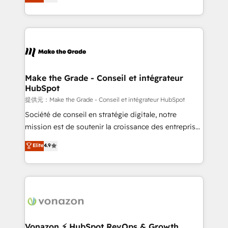
téléphonie, etc.) • Alignement des équipes grâce à un
outil et des données partagées • Amélioration de la
collecte et de l’analyse des données pour des
décisions éclairées • Optimisation de l’efficacité et
de la productivité des équipes Notre équipe de 30
consultants certifiés HubSpot aborde chaque projet
avec un engagement total, alignant processus
Make the Grade - Conseil et intégrateur
HubSpot
métiers et technologie, et guidant vos équipes à
travers le changement, tout en centrant vos objectifs
提供元：Make the Grade - Conseil et intégrateur HubSpot
d’entreprise. Grâce à une méthodologie éprouvée
Société de conseil en stratégie digitale, notre
auprès de plus de 400 clients, nous comprenons
mission est de soutenir la croissance des entreprises
rapidement vos enjeux et intégrons parfaitement
B2B à travers l’acquisition de nouveaux clients,
Elite
4.9
HubSpot dans votre organisation. Pour toute
l'intégration CRM et le développement des revenus
question technique ou besoin de structuration de
auprès de vos comptes existants. En France et à
votre projet HubSpot, contactez notre équipe pour
l'international, nous travaillons avec des ETI
un échange dédié.
ambitieuses, des grands groupes voulant aller au-
delà d’une simple transformation digitale et des
startups florissantes. Nos 3 grandes expertises sont :
➤ L’intégration de CRM et de méthodologie RevOps
Vonazon ⚡ HubSpot RevOps & Growth