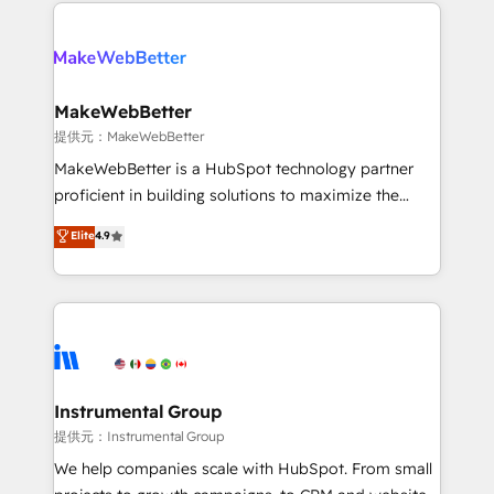
only firm in the world to hold Elite Partner
there’s a good chance one of our globally integrated
Accreditations with both HubSpot and Clay, our
teams has worked with clients just like you Let’s
clients gain a unique advantage in CRM architecture,
explore whether S2 is the partner you’ve been
pipeline generation, data intelligence, and go-to-
looking for...and get your next big initiative moving!
market execution. Why B2B Businesses Choose RP: -
MakeWebBetter
Secure: Soc2 compliant 🛡️ - Pricing: Implementations
提供元：MakeWebBetter
starting at $1,5k 💵 - Speed: Launch in 14 days ⚡ -
MakeWebBetter is a HubSpot technology partner
Global: 75+ RPers across five continents 🌐 - Scale:
proficient in building solutions to maximize the
Largest organically grown & fastest tiering Elite
operational efficiency of HubSpot. The fastest-
Elite
4.9
HubSpot Partner 🪴 - Sales Hub: More
growing tech-enabler & facilitator, MakeWebBetter,
implementations than any other Partner 💻 -
hands you the blend of HubSpot expertise &
Migrations: We convert Salesforce addicts to
eminent solutions & integrations. Trust us to
HubSpot evangelists 🧡 Don't hire a marketing
streamline your HubSpot experience. 🚀HubSpot
agency for an Ops problem. Don't hire a technical
Elite Partners with 10+ years of HubSpot experience
agency for a growth problem. Hire a partner built to
🤝HubSpot Premier Integration partner 🤝Google
solve both.
Premier Partner 2023 🌟5 HubSpot Accreditations 🌟
Instrumental Group
Won HubSpot Theme Challenge 2021 🌟INBOUND’19
提供元：Instrumental Group
HubSpot Rising Star Why us? Harnessing the full
We help companies scale with HubSpot. From small
potential of the powerful HubSpot CRM. ✔️A team of