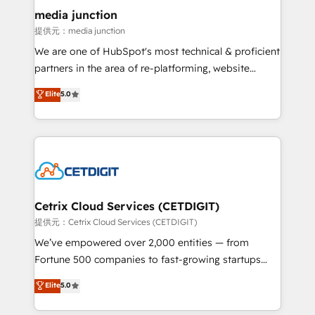
Mexico, USA, and Portugal—we've executed over a
media junction
hundred successful operations. Our approach,
提供元：media junction
rooted in RevOps principles, integrates analysis,
We are one of HubSpot's most technical & proficient
training, planning, and qualification. Leveraging
partners in the area of re-platforming, website
technology, data analytics, CRM optimization, and
design & development. We specialize in multi-hub
Elite
5.0
inbound marketing tactics, we focus on
implementations for mid-market & enterprise
understanding, nurturing, and converting leads.
companies. We are woman-owned, powered by
Partner with us to unlock your business's full
coffee, and we ❤️ dogs. We produce award-winning
potential and achieve sustained growth in today's
work for our clients. 🏆2023 Technical Expertise
competitive market.
Impact Award 🏆2022 Technical Expertise Impact
Award 🏆2022 Platform Migration Excellence Impact
Award 🏆2020 Elite Solutions Partner 🏆2019
Cetrix Cloud Services (CETDIGIT)
Integrations HubSpot Impact Award 🏆2019
提供元：Cetrix Cloud Services (CETDIGIT)
Marketing Enablement HubSpot Impact Award 🏆
We’ve empowered over 2,000 entities — from
2018 Website Design HubSpot Impact Award 🏆2017
Fortune 500 companies to fast-growing startups
Website Design HubSpot Impact Award 🏆2016
and nonprofits — to streamline operations, scale
Elite
5.0
Growth-Driven Design Agency of the Year 🏆2016
revenue, and unlock the full potential of HubSpot.
Sales Enablement HubSpot Impact Award 🏆2015
With deep technical and industry expertise, we fuse