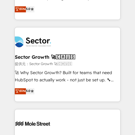
contratação de softwares internacionais.
one of HubSpot's most experienced and technically
Elite
5.0
Oferecemos ainda agentes de IA especializados em
capable Agency Partners globally. We specialise in
HubSpot que automatizam tarefas executam rotinas
complex CRM migrations, implementations,
no CRM e mantêm os dados organizados, como um
integrations, custom CMS portal development,
especialista operando a plataforma 24/7. Hoje 300+
design & UX for mid to large to multi national
empresas em 13 países utilizam a Nexforce. Somos
businesses. Our teams are based in North America
a maior parceira da HubSpot na América Latina e
and APAC. We are HubSpot's top-ranked Advanced
líder no ranking global de sucesso do cliente da
Implementation Certified Partner and we contribute
Sector Growth 🚀🇨🇦🇺🇸
HubSpot.
to their advisory council. We strive to do 'good work
提供元：Sector Growth 🚀🇨🇦🇺🇸
with good people' and have worked with incredible
🚀 Why Sector Growth? Built for teams that need
brands. You can see some of them on our website,
HubSpot to actually work - not just be set up. 🔧
along with plenty of case studies.
HubSpot Experts: Onboarding, migrations,
Elite
5.0
automation, and training built for adoption. ⚡ Highly
Technical Execution: ERP, EMR and Custom
Integrations; complex builds delivered in weeks, not
months. 🤖 AI Consulting & Agents: AI-powered
workflows; automation agents; process optimization
inside HubSpot. 🏆 Industry Experience: 🏥