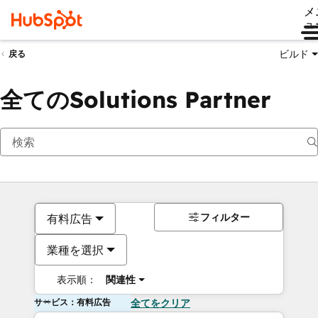
メ
ュ
ビルド
戻る
全てのSolutions Partner
フィルター
有料広告
業種を選択
表示順：
関連性
サービス：有料広告
全てをクリア