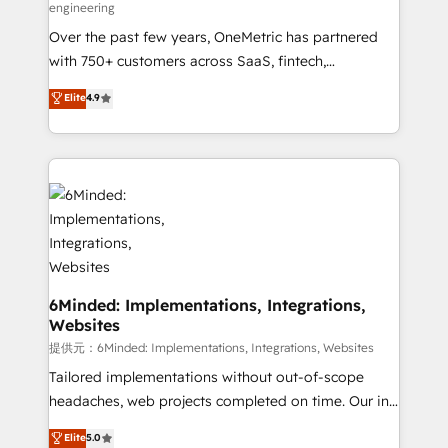
engineering
HubSpot Partner since 2012 • 2022 EMEA Impact
Over the past few years, OneMetric has partnered
Award: Best Integration • 150+ successful HubSpot
with 750+ customers across SaaS, fintech,
projects • Clients in 30+ industries • Proprietary
healthcare, real estate, and other industries. With
technology for integrations • Multilingual team:
Elite
4.9
150+ HubSpot-certified experts, we deliver scalable
English, Spanish, Portuguese & Italian 👉 Grow
solutions to complex GTM and RevOps challenges.
smarter with AI and HubSpot.
Our Expertise 🔹 Onboarding & Implementation:
Accredited HubSpot Partner, ensuring smooth setup
tailored to your GTM motion. 🔹 Migrations:
Accredited HubSpot Partner, ensuring migration
from other CRMs to HubSpot without data loss or
downtime. 🔹 RevOps Strategy: Align teams,
processes, and data to drive revenue efficiency. 🔹
6Minded: Implementations, Integrations,
Websites
Integrations: Connect HubSpot with your tech stack
for better adoption. 🔹 Custom Solutions: Build
提供元：6Minded: Implementations, Integrations, Websites
tailored apps, workflows, and configurations. We are
Tailored implementations without out-of-scope
SOC 2 Type II and ISO 27001 certified, reinforcing
headaches, web projects completed on time. Our in-
our commitment to data security and compliance. At
house team of certified CRM architects, experts,
Elite
5.0
OneMetric, we help revenue teams focus on the