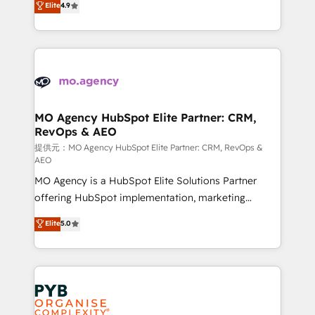
Elite
4.9
to your needs and sales objectives. With 125+
migrate, replatform, and scale smarter. We specialize
certifications, we are part of the most certified
in high-impact CRM and CMS migrations and
Canadian agencies, and we both hold Onboarding
onboarding from platforms like Salesforce, NetSuite,
Accreditations. Based in Canada (coast to coast), our
Zoho, Pardot, Marketo, Microsoft Dynamics, Wix,
services are offered in both English & French.
WordPress and legacy CRMs, turning fragmented
systems into unified, growth-ready HubSpot
architectures that accelerate revenue operations and
MO Agency HubSpot Elite Partner: CRM,
RevOps & AEO
performance. - Multi-object CRM migration, cleanup,
and implementation. - Pre-built and custom
提供元：MO Agency HubSpot Elite Partner: CRM, RevOps &
AEO
integrations across your full tech stack. - Custom
MO Agency is a HubSpot Elite Solutions Partner
object setup, CMS builds, and full-funnel automation.
offering HubSpot implementation, marketing
- Dashboards, lifecycle campaigns, and lead
automation, CRM and RevOps consulting, data
nurturing sequences. - Cross-hub setup across
Elite
5.0
architecture, sales enablement, lifecycle automation,
Marketing, Sales, Operations, and Service Hubs. -
lead scoring and revenue reporting. HubSpot,
Ongoing optimization, managed support, and
Salesforce and integrated enterprise stacks. Digital
scalable retainers. Let’s make HubSpot your most
Marketing, Answer Engine Optimisation, and
powerful growth engine. Built to convert, scale, and
Generative Engine Optimisation (AI Search),
drive results.