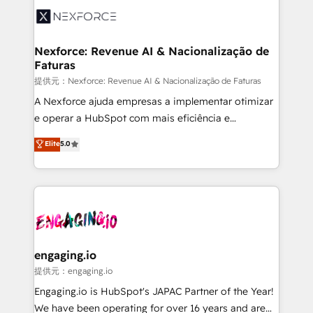
Implementation & Migration Onboarding across all
Hubs, plus migrations from Salesforce, Pipedrive, RD
Station, Freshdesk, Intercom, and more. Custom
Nexforce: Revenue AI & Nacionalização de
Faturas
objects, automations, and integrations built for
growth. 🚀 AI-Driven GTM Orchestration Unify
提供元：Nexforce: Revenue AI & Nacionalização de Faturas
HubSpot with LinkedIn, WhatsApp, email, paid
A Nexforce ajuda empresas a implementar otimizar
media, and AI voice to drive pipeline. 🤖 AI Custom
e operar a HubSpot com mais eficiência e
Agent Development Deploy AI agents for
previsibilidade de receita. Combinamos Revenue
Elite
5.0
prospecting, follow-ups, service triage, and
Operations (RevOps) e Inteligência Artificial para
knowledge retrieval—built in HubSpot. ⚡ Fast-Track
estruturar processos integrar sistemas organizar
& Growth-Track Services Fast-Track: Rapid HubSpot
dados e automatizar operações. O objetivo é
onboarding in weeks Growth-Track: Unlock
transformar a HubSpot em um verdadeiro sistema
advanced optimization & adoption 📍 São Paulo, BR
operacional de receita conectando equipes
• Des Moines, IA • New York, NY
tecnologia e dados em uma operação integrada.
Também somos distribuidores oficiais da HubSpot
engaging.io
e de mais de 150 softwares globais permitindo
提供元：engaging.io
contratar e pagar a HubSpot em reais com nota
Engaging.io is HubSpot's JAPAC Partner of the Year!
fiscal no Brasil e gerar economia de até 50% na
We have been operating for over 16 years and are