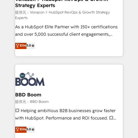
Strategy Experts
pour aligner les équipes marketing, commerciales et
support client (data migration, synchronisation API,
提供元：Vonazon ⚡ HubSpot RevOps & Growth Strategy
Experts
audit et maintenance) ➤ La création de sites internet
As a HubSpot Elite Partner with 150+ certifications
de conversion qui transforment les visiteurs en
and over 5,000 successful client engagements,
opportunités d'affaires ➤ La mise en place de
Vonazon turns marketing complexity into
stratégies d'acquisition marketing (SEO, SEA,
Elite
5.0
measurable, scalable growth. From onboarding to
inbound, automatisation marketing, ABM, IA,
enterprise-grade campaigns, our in-house team
emailing) Informations clés : - 10 ans d'expérience -
builds scalable strategies that drive long-term
100+ intégrations CRM HubSpot réussies - 40
revenue. ⚙️ HubSpot Integration & Optimization •
experts conseil - 150 certifications HubSpot
Seamless CRM, CMS, and automation setup •
cumulées
Complex platform migrations and data cleanups •
Custom APIs and third-party integrations 📈 End-to-
BBD Boom
End Revenue Acceleration • Lifecycle marketing and
提供元：BBD Boom
pipeline growth programs • Sales enablement tools
💥 Helping ambitious B2B businesses grow faster
and CRM optimization • Retention strategies with
with HubSpot. Performance and ROI focused. 💥
customer journey mapping 🏅 Elite-Level HubSpot
BBD Boom is the HubSpot partner that can help you
Elite
5.0
Execution • 750+ onboardings and 2,000+
to HubSpot Better. We work with your teams to
implementations • Deep expertise across marketing,