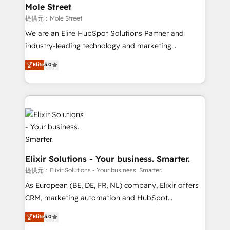
Healthcare: HIPAA implementations; secure data
Mole Street
workflows 💼 Financial Services: compliant
提供元：Mole Street
workflows; audit-ready reporting ⚖️ Legal: client
We are an Elite HubSpot Solutions Partner and
intake; pipeline and document workflows 🛒 E-
industry-leading technology and marketing
Commerce: Shopify, WooCommerce; lifecycle and
consultancy. Our focus is on enterprise and mid-
Elite
5.0
revenue automation 🏢 Real Estate: deal pipelines;
market B2B companies globally that want a strategic
portfolio and lifecycle management 🏭
approach to execute their goals through creative
Manufacturing: ERP integrations; operational
applications of our solutions; Technical HubSpot
alignment 🛡️ Compliance & Data Considerations:
Consulting, Content Marketing, Growth-Driven
HIPAA-aware; CASL-compliant; GDPR-ready
Design, Migrations + Integrations. Mole Street’s
implementations where required 💡 Why 500+
mission is empowering others to realize their
Clients Choose Us: Elite Partner; technical, fast, and
greatness, which is achieved through creating
built to scale.
absolute clarity, derived from a well-defined
Elixir Solutions - Your business. Smarter.
strategy, executed well, and reported on with clear
提供元：Elixir Solutions - Your business. Smarter.
results. The culture is driven by core values; Joy, Grit,
As European (BE, DE, FR, NL) company, Elixir offers
Accountability, Curiosity, Authenticity, Growth
CRM, marketing automation and HubSpot
Mindedness, and Clarity. We are driven to win for the
integration products and services to mid-market
Elite
5.0
collective good of the company and its clientele, and
and enterprise customers. We ensure that your sales,