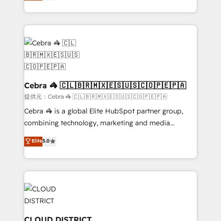
developers, designers, and marketers handles all
OneMetric that matters most: revenue.
aspects of your HubSpot. ✨ 400+ global clients ✨
100+ seamless migrations from 15+ different CRMs
✨ 100,000+ hours in HubSpot projects, 75+ full Hub
implementations, and 5,000+ pages ✨ CS: Clients
generating 7-digit MRR from inbound campaigns ✨
CS: 245% organic growth & +751% new visitors for a
full-funnel HubSpot project ✨ CS: 415% conversion
Cebra 🦓 🇨🇱🇧🇷🇲🇽🇪🇸🇺🇸🇨🇴🇵🇪🇵🇦
boost with a new HubSpot site Recognized leaders:
提供元：Cebra 🦓 🇨🇱🇧🇷🇲🇽🇪🇸🇺🇸🇨🇴🇵🇪🇵🇦
🏆 HubSpot Platform Migration Impact Award 🏆
Cebra 🦓 is a global Elite HubSpot partner group,
Clutch HubSpot Global Leader 🏆 Finalist: HubSpot
combining technology, marketing and media
Inbound Campaign of the Year 🏆 Gold AVA Digital
expertise across Latin America and Southern
Elite
5.0
Award for Best Website 🌟 Accreditations: CRM
Europe, with teams across 7 countries. Born in Chile,
Implementation, HubSpot Content Experience, CRM
we combine local insight with international reach to
Data Migration & Custom Integration
help businesses grow through technology, creativity,
AI and strategy. For over 12 years, we’ve delivered
500+ HubSpot implementations, building end-to-
end solutions that integrate CRM, AI automation,
inbound and loop marketing, content, and digital
CLOUD DISTRICT