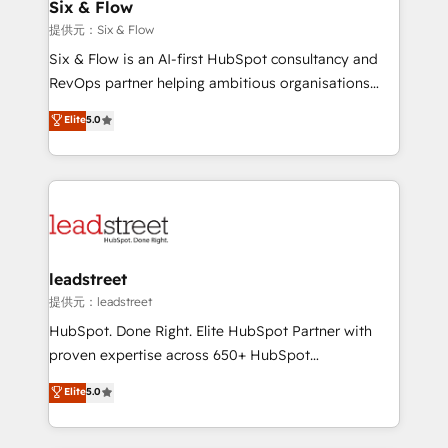
helps the following industries: logistics & 3PL, home
Six & Flow
improvement & construction, branding and
提供元：Six & Flow
commercialization, real estate, health, education,
Six & Flow is an AI-first HubSpot consultancy and
SaaS, Software Dev & IT and consulting, make the
RevOps partner helping ambitious organisations
most out of their HubSpot experience operating in
grow with clarity, confidence, and intelligence.
Elite
5.0
the United States, EU, UAE, Mexico and Latin
Operating across the UK, Netherlands, Ireland, and
America. From casual user to super fan: make
Canada, we’ve delivered thousands of successful
HubSpot an experience you LOVE!
HubSpot projects for mid-market and enterprise
clients worldwide, with over 10 years experience. We
combine HubSpot, data, and AI to design connected
go-to-market systems that align people, process,
and technology for predictable, scalable revenue
leadstreet
growth. Our expertise spans RevOps, CRM and data
提供元：leadstreet
architecture, AI enablement, and strategic marketing,
HubSpot. Done Right. Elite HubSpot Partner with
delivered through our proprietary FLAIR framework
proven expertise across 650+ HubSpot
for responsible AI adoption. As a HubSpot Elite
implementations. With 12+ years of HubSpot
Elite
5.0
Partner and ISO 27001:2022 certified consultancy,
experience, we help you use the HubSpot platform
we blend strategy, creativity, and technology to help
to its fullest capacity, improve your current HubSpot
organisations scale smarter and grow stronger.