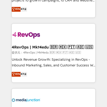
projects to growth campaigns, to CRM and websites.
HubSpot experts backed by over 10+ years of
Hire an agency that's experienced in every inch of
Elite
4.9
HubSpot experience ✔️Flexible pricing models —
HubSpot and willing to work hand-in-hand with your
Hourly-fee (assigned one Dedicated HubSpot
team to simplify the complex and build a better
Admin); Monthly-fee (HubSpot Admin + Project
experience for your team and customers.
Manager); and Fixed Project Cost (as per
requirement). ✔️Helped over 25,000+ customers so
far with our HubSpot solutions. ✔️Bespoke apps &
on-demand bundle services. Connect with us today!
4RevOps | Mkt4edu 🇧🇷 🇲🇽 🇵🇹 🇦🇪 🇺🇸
提供元：4RevOps | Mkt4edu 🇧🇷 🇲🇽 🇵🇹 🇦🇪 🇺🇸
Unlock Revenue Growth: Specializing in RevOps -
Inbound Marketing, Sales, and Customer Success We
specialize in driving revenue growth for companies
Elite
4.9
across industries through tailored marketing, sales,
and customer success strategies, utilizing RevOps
methodologies. As Latin America's largest HubSpot
partner and a global leader in education market, we
offer unparalleled insights. Operating in five
countries—Brazil, UAE (Abu Dhabi/Dubai/Sharjah),