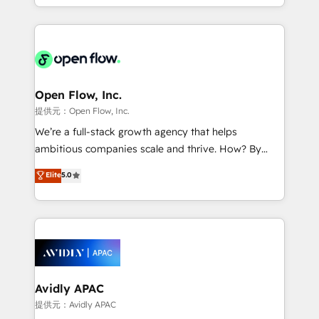
dedicated to breaking the mold from the agency of
service and marketing department operates in the
the past into the consultancy of the future. Great
most effective way, while at the same time
things are happening.
leveraging your commercial data for a fully
integrated buyers journey. Elixir is located in
Brussels, Munich "München", Cologne "Köln", Paris
and Amsterdam. Elixir is a first mover and leader
Open Flow, Inc.
when it comes to HubSpot sales and service
提供元：Open Flow, Inc.
implementations, highly renowned for our business
We’re a full-stack growth agency that helps
acumen, process (re-)design experience and a
ambitious companies scale and thrive. How? By
massive amount of success stories in this area. We
upgrading and streamlining every single revenue-
Elite
5.0
integrate HubSpot with complex solutions like SAP,
generating aspect of your business. We’re proud
MicroSoft, custom solutions,... Our company also has
HubSpot Elite Solutions Partners and devout CRM
strong experience with HubSpot CRM extension,
nerds who can harness HubSpot’s custom digital
mobile apps for Field Service Management and
tools to improve each touchpoint of your customer
Retail execution, CPQ, customer portals and
experience. Working hand-in-hand with your team,
HubSpot CMS developments. And we're champions
we’ll assemble a RevOps machine that drives more
when it comes to complex data migrations.
traffic, generates better leads and crushes your
Avidly APAC
revenue goals. We've worked with thousands of
提供元：Avidly APAC