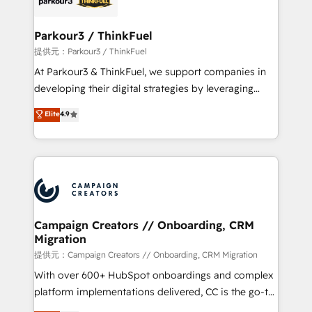
automation, and revenue intelligence to help
companies scale faster and smarter. 🔹 BOOMS:
Parkour3 / ThinkFuel
Demand generation for all your buyers With BOOMS,
提供元：Parkour3 / ThinkFuel
you invest in 100% of your buyers, accelerating your
At Parkour3 & ThinkFuel, we support companies in
growth and positioning yourself as an undisputed
developing their digital strategies by leveraging
leader. 🔹 BOOST: Optimize your digital
technologies and automating their marketing and
Elite
4.9
transformation process A methodology designed to
sales processes to generate growth. Our offer spans
implement HubSpot effectively and optimize your
from Strategy to Operations. We specialize in CRM
digital processes. 🔹 Trusted by Industry Leaders
onboarding and implementation, web design, sales
With an average rating of 4.9/5 and a proven track
& marketing automation, and digital marketing. With
record of business transformation, our growth-first
extensive experience working with tech companies
approach has helped brands dominate their
and manufacturers since 2002, we are committed to
markets.
empowering our clients and developing their
Campaign Creators // Onboarding, CRM
Migration
autonomy. Get to grips with HubSpot through
guided implementation and seamless integration of
提供元：Campaign Creators // Onboarding, CRM Migration
the CRM platform into your digital ecosystem. Would
With over 600+ HubSpot onboardings and complex
you like support in deploying your inbound
platform implementations delivered, CC is the go-to
marketing strategy? We'll provide support tailored
Elite Solutions Partner for businesses ready to