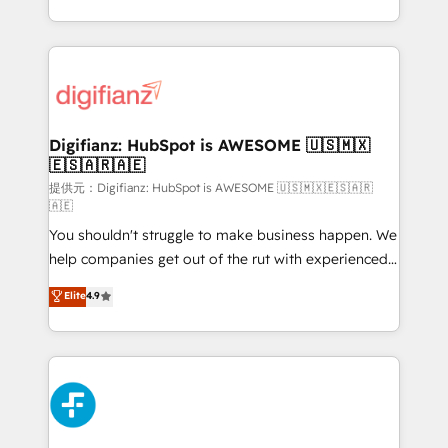
𝗯𝘂𝘀𝗶𝗻𝗲𝘀𝘀' button to get in touch (𝘸𝘦'𝘳𝘦 𝘴𝘶𝘱𝘦𝘳
growth. We modernise platforms, streamline
𝘳𝘦𝘴𝘱𝘰𝘯𝘴𝘪𝘷𝘦)
operations that are causing inefficiencies, improve
customer experiences, integrate systems, and
supercharge revenue operations Key services: • CRM
Implementation • Systems Integration • Digital
Transformation / Web Development • RevOps &
Digifianz: HubSpot is AWESOME 🇺🇸🇲🇽
🇪🇸🇦🇷🇦🇪
Sales Consulting • Marketing Automation What
makes us different? 🚀 Top 0.5% of global HubSpot
提供元：Digifianz: HubSpot is AWESOME 🇺🇸🇲🇽🇪🇸🇦🇷
🇦🇪
agencies ⚙️ The strongest technical ability and
You shouldn't struggle to make business happen. We
integration capabilities 💼 Consultative, long-term
help companies get out of the rut with experienced,
partners who will embed ourselves into your
process-oriented teams implementing HubSpot
business, processes and systems 🏢 We specialise in
Elite
4.9
Marketing, Sales, Service, CMS and Operations Hub,
working with mid-market and enterprise
so selling and actually engaging with your customers
organisations, global organisations and those with
feels easy and pain-free. We are a top ranked
complex use cases 🏆 CRM Implementation,
HubSpot Elite Partner, winner of Rookie of the Year
Platform Enablement, Custom Integration and
and Customer First Awards, 4.9/5 rating in HubSpot
Onboarding Accredited 🔐 ISO27001 & ISO9001
Reviews and 4.9/5 rating in Clutch Reviews. Digifianz
Certified