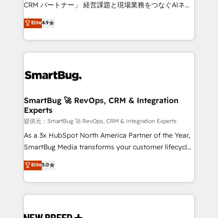
Move from any legacy CRM. Zero downtime, full data
CRM パートナー」 経営課題と現場業務をつなぐAIネイ
integrity. ➤ Implementation: Configure HubSpot to
ティブ・エージェンシーとして、HubSpot Eliteの実装
Elite
4.9
run your revenue process. Sales, marketing, and
力で顧客フロント業務を再設計します。 💡 100inc は何
service wired together. ➤ AI and Integrations: Layer
をする会社か？ HubSpotを共通基盤に、AIエージェン
Breeze AI, custom agents, and APIs to remove
トを組み込んだ顧客フロント業務（マーケティング・営
manual work. ➤ Ongoing Management: Monthly
業・CS）を組織全体で設計・実装する日本のAIネイテ
tune-ups, feature rollouts, adoption coaching. Buying
ィブ・エージェンシーです。事業部・グループ会社・部
HubSpot, switching to it, or reviving a stale portal?
門が分立する組織で、データと業務プロセスのサイロ化
We are built for the work.
を、CRMを軸とした全社共通基盤に再構築します。意
SmartBug 🚀 RevOps, CRM & Integration
Experts
思決定者・PMO・現場担当者に並走します。 1️⃣
HubSpot導入・活用支援 顧客データの一元化から、
提供元：SmartBug 🚀 RevOps, CRM & Integration Experts
GTMの見える化・自動化まで。全Hub統合運用、デー
As a 3x HubSpot North America Partner of the Year,
タ品質設計、グループ横断のCRM統合に対応します。
SmartBug Media transforms your customer lifecycle
2️⃣ AIエージェント組織構築 営業・マーケティング業務
into a revenue engine. Our unified ecosystem
Elite
5.0
の一部をAIが自律実行する組織への移行を設計・実装。
includes specialized divisions Globalia (AI &
Breeze・Claude等をHubSpotと連携させ、役割定義・
Software) and Point Success Media (Paid Media),
運用ルール・成果指標まで含めて設計します。 3️⃣ 全社
making this the official home for all three brands. 🔄
DX × AI推進のPMO伴走支援 複数部門をまたぐDX×AI変
Implementation & Integration - Seamless migrations
革を、構想から実装・定着までPMOとして主導。「設
and system integrations powered by Globalia’s