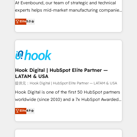
broke. Built for mid-market reality—practical
At Evenbound, our team of strategic and technical
solutions that work with your actual headcount and
experts helps mid-market manufacturing companies
constraints. By the Numbers 🏆 Top 1% of all
achieve real growth. We specialize in delivering
Elite
5.0
HubSpot partners 🔄 Top 5% globally in client
tailored solutions that drive results by leveraging
retention 📅 8+ years of consistent results since 2017
HubSpot’s platform and data to fuel success.
Who We Serve Revenue teams, marketing leaders,
Technical Solutions: - HubSpot Technical Consulting -
and sales ops at mid-market companies ready to
HubSpot CRM Implementation - HubSpot
move beyond spreadsheets into unified systems
Onboarding - Data Migration & Integrations -
that drive real business results.
Technical Audit & Optimization Strategic Solutions: -
Revenue Operations - Inbound Marketing -
Hook Digital | HubSpot Elite Partner —
LATAM & USA
Outbound Marketing - HubSpot CMS Website
Design & Development We empower our clients to
提供元：Hook Digital | HubSpot Elite Partner — LATAM & USA
reach their full potential by providing transparent,
Hook Digital is one of the first 50 HubSpot partners
relationship-driven support. With over 300 HubSpot
worldwide (since 2010) and a 7x HubSpot Awarded
certifications and accreditations, we deliver both the
Elite Partner. With 500+ projects across the U.S.,
Elite
4.9
technical know-how and strategic guidance you
Brazil, and LATAM, we combine global expertise with
need to succeed.
regional experience. Today, we are Brazil’s largest
HubSpot Elite Partner—trusted by companies across
the Americas to scale smarter. ⚙️ CRM