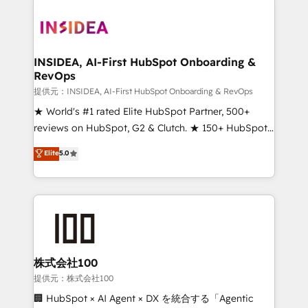
INSIDEA, AI-First HubSpot Onboarding &
RevOps
提供元：INSIDEA, AI-First HubSpot Onboarding & RevOps
★ World's #1 rated Elite HubSpot Partner, 500+
reviews on HubSpot, G2 & Clutch. ★ 150+ HubSpot
Certified Experts & Trainers across the team ★
Elite
5.0
1,500+ implementations across five continents ★ AI-
First, RevOps-led, Onboarding obsessed ★
Company of the Year 2024/25 INSIDEA helps
growing companies turn HubSpot into a revenue
engine. We onboard your team, migrate your data,
and build AI-powered workflows that drive adoption
from week one, in your time zone. What we do ➤
株式会社100
Onboarding: Live in weeks, with workflows built
提供元：株式会社100
around your business, not a template. ➤ Migration:
🏢 HubSpot × AI Agent × DX を統合する「Agentic