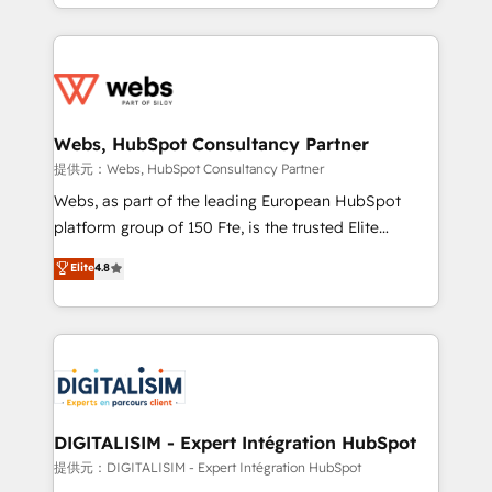
solve all your HubSpot challenges and improve user
sales, and service hubs • Built-in flexibility for
adoption, sales process and marketing results.
startups to global brands
Services 📚 Onboarding your team to HubSpot for
the first time 🔧 Designing and optimising your
HubSpot set-up for better results 🌐 Website design
and build using HubSpot 🔌 Integrating HubSpot
Webs, HubSpot Consultancy Partner
with other systems 🎓 Training your teams to be
提供元：Webs, HubSpot Consultancy Partner
HubSpot pros 📊 Lead generation services using
Webs, as part of the leading European HubSpot
HubSpot Why us? - SIX HubSpot Accreditations -
platform group of 150 Fte, is the trusted Elite
awarded by HubSpot after a rigorous process for
HubSpot CRM Partner offering you a roadmap on
Elite
4.8
CRM, Solutions Architecture, Onboarding , Data
maximizing EBITDA and achieving Commercial
Migration, Custom Integration & Platform
Excellence. With our targeted processes, we
Enablement -Onboarded over 500 businesses to
strengthen your digital transformation and minimize
HubSpot -Top 1% of partners worldwide -In-house
costs. As HubSpot's Advanced Accredited CRM
team of 25+ experts Contact us today to help you
Implementation partner, we provide expertise to
get more from your investment in HubSpot.
drive your business forward. Since 2015 we are fully
www.bbdboom.com
dedicated to HubSpot and with an experienced
DIGITALISIM - Expert Intégration HubSpot
team (50+), we work with reputable companies in
提供元：DIGITALISIM - Expert Intégration HubSpot
B2B sectors such as manufacturing, SaaS and