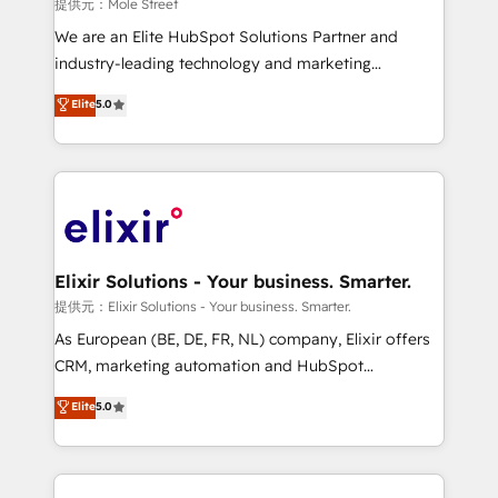
workflows 💼 Financial Services: compliant
提供元：Mole Street
workflows; audit-ready reporting ⚖️ Legal: client
We are an Elite HubSpot Solutions Partner and
intake; pipeline and document workflows 🛒 E-
industry-leading technology and marketing
Commerce: Shopify, WooCommerce; lifecycle and
consultancy. Our focus is on enterprise and mid-
Elite
5.0
revenue automation 🏢 Real Estate: deal pipelines;
market B2B companies globally that want a strategic
portfolio and lifecycle management 🏭
approach to execute their goals through creative
Manufacturing: ERP integrations; operational
applications of our solutions; Technical HubSpot
alignment 🛡️ Compliance & Data Considerations:
Consulting, Content Marketing, Growth-Driven
HIPAA-aware; CASL-compliant; GDPR-ready
Design, Migrations + Integrations. Mole Street’s
implementations where required 💡 Why 500+
mission is empowering others to realize their
Clients Choose Us: Elite Partner; technical, fast, and
greatness, which is achieved through creating
Elixir Solutions - Your business. Smarter.
built to scale.
absolute clarity, derived from a well-defined
提供元：Elixir Solutions - Your business. Smarter.
strategy, executed well, and reported on with clear
As European (BE, DE, FR, NL) company, Elixir offers
results. The culture is driven by core values; Joy, Grit,
CRM, marketing automation and HubSpot
Accountability, Curiosity, Authenticity, Growth
integration products and services to mid-market
Elite
5.0
Mindedness, and Clarity. We are driven to win for the
and enterprise customers. We ensure that your sales,
collective good of the company and its clientele, and
service and marketing department operates in the
dedicated to breaking the mold from the agency of
most effective way, while at the same time
the past into the consultancy of the future. Great