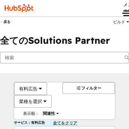
メ
ュ
ビルド
戻る
全てのSolutions Partner
フィルター
有料広告
業種を選択
表示順：
関連性
サービス：有料広告
全てをクリア