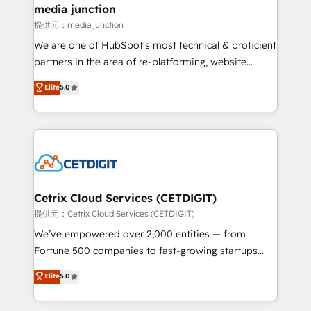
Mexico, USA, and Portugal—we've executed over a
media junction
hundred successful operations. Our approach,
提供元：media junction
rooted in RevOps principles, integrates analysis,
We are one of HubSpot's most technical & proficient
training, planning, and qualification. Leveraging
partners in the area of re-platforming, website
technology, data analytics, CRM optimization, and
design & development. We specialize in multi-hub
Elite
5.0
inbound marketing tactics, we focus on
implementations for mid-market & enterprise
understanding, nurturing, and converting leads.
companies. We are woman-owned, powered by
Partner with us to unlock your business's full
coffee, and we ❤️ dogs. We produce award-winning
potential and achieve sustained growth in today's
work for our clients. 🏆2023 Technical Expertise
competitive market.
Impact Award 🏆2022 Technical Expertise Impact
Award 🏆2022 Platform Migration Excellence Impact
Award 🏆2020 Elite Solutions Partner 🏆2019
Cetrix Cloud Services (CETDIGIT)
Integrations HubSpot Impact Award 🏆2019
提供元：Cetrix Cloud Services (CETDIGIT)
Marketing Enablement HubSpot Impact Award 🏆
We’ve empowered over 2,000 entities — from
2018 Website Design HubSpot Impact Award 🏆2017
Fortune 500 companies to fast-growing startups
Website Design HubSpot Impact Award 🏆2016
and nonprofits — to streamline operations, scale
Elite
5.0
Growth-Driven Design Agency of the Year 🏆2016
revenue, and unlock the full potential of HubSpot.
Sales Enablement HubSpot Impact Award 🏆2015
With deep technical and industry expertise, we fuse