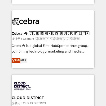
our commitment to data security and compliance. At
aspects of your HubSpot. ✨ 400+ global clients ✨
OneMetric, we help revenue teams focus on the
100+ seamless migrations from 15+ different CRMs
OneMetric that matters most: revenue.
✨ 100,000+ hours in HubSpot projects, 75+ full Hub
implementations, and 5,000+ pages ✨ CS: Clients
generating 7-digit MRR from inbound campaigns ✨
CS: 245% organic growth & +751% new visitors for a
Cebra 🦓 🇨🇱🇧🇷🇲🇽🇪🇸🇺🇸🇨🇴🇵🇪🇵🇦
full-funnel HubSpot project ✨ CS: 415% conversion
提供元：Cebra 🦓 🇨🇱🇧🇷🇲🇽🇪🇸🇺🇸🇨🇴🇵🇪🇵🇦
boost with a new HubSpot site Recognized leaders:
Cebra 🦓 is a global Elite HubSpot partner group,
🏆 HubSpot Platform Migration Impact Award 🏆
combining technology, marketing and media
Clutch HubSpot Global Leader 🏆 Finalist: HubSpot
expertise across Latin America and Southern
Elite
5.0
Inbound Campaign of the Year 🏆 Gold AVA Digital
Europe, with teams across 7 countries. Born in Chile,
Award for Best Website 🌟 Accreditations: CRM
we combine local insight with international reach to
Implementation, HubSpot Content Experience, CRM
help businesses grow through technology, creativity,
Data Migration & Custom Integration
AI and strategy. For over 12 years, we’ve delivered
500+ HubSpot implementations, building end-to-
end solutions that integrate CRM, AI automation,
inbound and loop marketing, content, and digital
CLOUD DISTRICT
creativity. Our multicultural team works in Spanish,
提供元：CLOUD DISTRICT