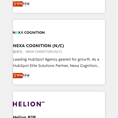
New Zealand, and globally to realise their full
Elite
5.0
HubSpot Data System Migrations between systems
potential through enterprise HubSpot CRM
to HubSpot New lead generation strategies Time-
implementation. And we deliver best practice across
saving automations Fresh growth campaigns Robust
the whole HubSpot platform, covering marketing,
help desk Unified revenue operations Dynamic
sales, service, CMS and integrations. We work with
website development Award-winning creative
all businesses, from start-up to Enterprise, and have
design We live and breathe HubSpot and are ready
delivered the largest HubSpot implementations in
to take on real challenges!
the world. Our human approach to digital
NEXA COGNITION (N/C)
transformation is designed for businesses who want
提供元：NEXA COGNITION (N/C)
to grow. And we're passionate about APAC
Leading HubSpot Agency geared for growth. As a
businesses leading the world in technology, agility
HubSpot Elite Solutions Partner, Nexa Cognition
and productivity. We also have a proven track
ranks in the top 1% of global HubSpot Partners and
Elite
5.0
record migrating businesses from CRM & Marketing
has been one of the longest-standing partners since
Platforms such as Salesforce, Dynamics, Pipedrive,
2012. We empower businesses to harness the full
and Marketo onto HubSpot. Our methodology
potential of HubSpot by combining strategic
literally transforms the way the businesses we work
insights with technical excellence, we deliver
with attract and retain customers, manage their
bespoke HubSpot solutions tailored to drive
business people and processes, and how they
measurable growth and operational efficiency. Why
service their customers.
Choose Nexa Cognition? 🚀 HubSpot Expertise: Our
Helion B2B