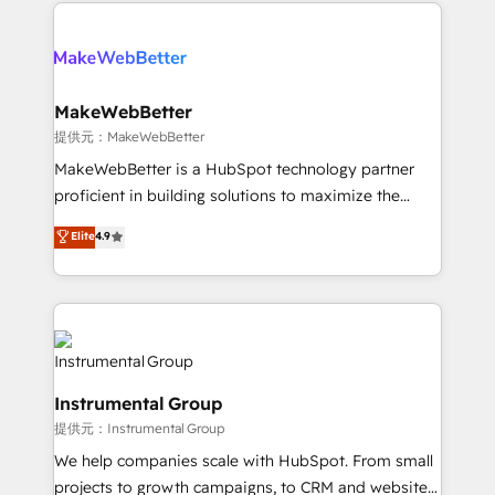
only firm in the world to hold Elite Partner
there’s a good chance one of our globally integrated
Accreditations with both HubSpot and Clay, our
teams has worked with clients just like you Let’s
clients gain a unique advantage in CRM architecture,
explore whether S2 is the partner you’ve been
pipeline generation, data intelligence, and go-to-
looking for...and get your next big initiative moving!
market execution. Why B2B Businesses Choose RP: -
MakeWebBetter
Secure: Soc2 compliant 🛡️ - Pricing: Implementations
提供元：MakeWebBetter
starting at $1,5k 💵 - Speed: Launch in 14 days ⚡ -
MakeWebBetter is a HubSpot technology partner
Global: 75+ RPers across five continents 🌐 - Scale:
proficient in building solutions to maximize the
Largest organically grown & fastest tiering Elite
operational efficiency of HubSpot. The fastest-
Elite
4.9
HubSpot Partner 🪴 - Sales Hub: More
growing tech-enabler & facilitator, MakeWebBetter,
implementations than any other Partner 💻 -
hands you the blend of HubSpot expertise &
Migrations: We convert Salesforce addicts to
eminent solutions & integrations. Trust us to
HubSpot evangelists 🧡 Don't hire a marketing
streamline your HubSpot experience. 🚀HubSpot
agency for an Ops problem. Don't hire a technical
Elite Partners with 10+ years of HubSpot experience
agency for a growth problem. Hire a partner built to
🤝HubSpot Premier Integration partner 🤝Google
solve both.
Instrumental Group
Premier Partner 2023 🌟5 HubSpot Accreditations 🌟
提供元：Instrumental Group
Won HubSpot Theme Challenge 2021 🌟INBOUND’19
HubSpot Rising Star Why us? Harnessing the full
We help companies scale with HubSpot. From small
potential of the powerful HubSpot CRM. ✔️A team of
projects to growth campaigns, to CRM and websites.