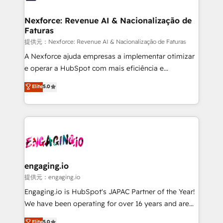
Hubs, plus migrations from Salesforce, Pipedrive, RD
Station, Freshdesk, Intercom, and more. Custom
Nexforce: Revenue AI & Nacionalização de
Faturas
objects, automations, and integrations built for
growth. 🚀 AI-Driven GTM Orchestration Unify
提供元：Nexforce: Revenue AI & Nacionalização de Faturas
HubSpot with LinkedIn, WhatsApp, email, paid
A Nexforce ajuda empresas a implementar otimizar
media, and AI voice to drive pipeline. 🤖 AI Custom
e operar a HubSpot com mais eficiência e
Agent Development Deploy AI agents for
previsibilidade de receita. Combinamos Revenue
Elite
5.0
prospecting, follow-ups, service triage, and
Operations (RevOps) e Inteligência Artificial para
knowledge retrieval—built in HubSpot. ⚡ Fast-Track
estruturar processos integrar sistemas organizar
& Growth-Track Services Fast-Track: Rapid HubSpot
dados e automatizar operações. O objetivo é
onboarding in weeks Growth-Track: Unlock
transformar a HubSpot em um verdadeiro sistema
advanced optimization & adoption 📍 São Paulo, BR
operacional de receita conectando equipes
• Des Moines, IA • New York, NY
tecnologia e dados em uma operação integrada.
Também somos distribuidores oficiais da HubSpot
engaging.io
e de mais de 150 softwares globais permitindo
提供元：engaging.io
contratar e pagar a HubSpot em reais com nota
Engaging.io is HubSpot's JAPAC Partner of the Year!
fiscal no Brasil e gerar economia de até 50% na
We have been operating for over 16 years and are
contratação de softwares internacionais.
one of HubSpot's most experienced and technically
Elite
5.0