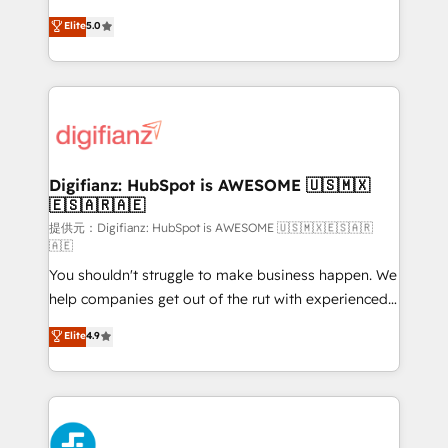
𝗯𝘂𝘀𝗶𝗻𝗲𝘀𝘀' button to get in touch (𝘸𝘦'𝘳𝘦 𝘴𝘶𝘱𝘦𝘳
enable mid-market and enterprise clients to
Elite
5.0
𝘳𝘦𝘴𝘱𝘰𝘯𝘴𝘪𝘷𝘦)
maximise their return from digital and fuel their
growth. We modernise platforms, streamline
operations that are causing inefficiencies, improve
customer experiences, integrate systems, and
supercharge revenue operations Key services: • CRM
Implementation • Systems Integration • Digital
Transformation / Web Development • RevOps &
Digifianz: HubSpot is AWESOME 🇺🇸🇲🇽
🇪🇸🇦🇷🇦🇪
Sales Consulting • Marketing Automation What
makes us different? 🚀 Top 0.5% of global HubSpot
提供元：Digifianz: HubSpot is AWESOME 🇺🇸🇲🇽🇪🇸🇦🇷
🇦🇪
agencies ⚙️ The strongest technical ability and
You shouldn't struggle to make business happen. We
integration capabilities 💼 Consultative, long-term
help companies get out of the rut with experienced,
partners who will embed ourselves into your
process-oriented teams implementing HubSpot
business, processes and systems 🏢 We specialise in
Elite
4.9
Marketing, Sales, Service, CMS and Operations Hub,
working with mid-market and enterprise
so selling and actually engaging with your customers
organisations, global organisations and those with
feels easy and pain-free. We are a top ranked
complex use cases 🏆 CRM Implementation,
HubSpot Elite Partner, winner of Rookie of the Year
Platform Enablement, Custom Integration and
and Customer First Awards, 4.9/5 rating in HubSpot
Onboarding Accredited 🔐 ISO27001 & ISO9001