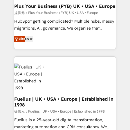
B2B SEO, paid media, and content. We work with
Plus Your Business (PYB) UK • USA • Europe
enterprise and growth-led companies across
提供元：Plus Your Business (PYB) UK • USA • Europe
technology, professional services, financial services
HubSpot getting complicated? Multiple hubs, messy
and industrial sectors. Offices in Johannesburg, Cape
migrations, AI, governance. We organise that
Town and London. 500+ HubSpot CRM
complexity, so your team can put HubSpot to work...
Elite
5.0
implementations delivered. AI visibility coverage
Welcome to our Profile! We help with: • CRM
across ChatGPT, Claude, Perplexity, Gemini and
implementation, reports, workflows, and team
Google AI Overviews. HubSpot Impact Award -
training • CRM migration from Salesforce, Pipedrive,
Customer First HubSpot Impact Award - Integrations
Dynamics and others • Technical projects including
Innovation HubSpot Impact Award - Platform
custom API integrations with ERP (and other
Migration Excellence HubSpot Impact Award -
systems) • AI governance for HubSpot-centred
Platform Excellence 35+ full-time HubSpot
operations A little about us: • Boutique 'Elite' team of
professionals.
12 • 150+ clients across Sales Hub, Marketing Hub,
Service Hub, Data Hub and CMS • ISO/IEC
Fuelius | UK • USA • Europe | Established in
1998
27001:2022, ISO 9001:2015, and ISO 42001:2023
certified - the AI management standard • GuardHub:
提供元：Fuelius | UK • USA • Europe | Established in 1998
our AI governance framework, built on ISO 42001
Fuelius is a 25-year-old digital transformation,
Ready for the next step? Click the 👈 '𝗖𝗼𝗻𝘁𝗮𝗰𝘁
marketing automation and CRM consultancy. We