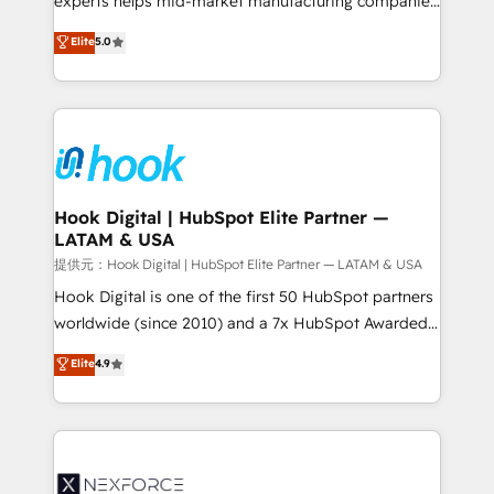
experts helps mid-market manufacturing companies
constraints. By the Numbers 🏆 Top 1% of all
achieve real growth. We specialize in delivering
Elite
5.0
HubSpot partners 🔄 Top 5% globally in client
tailored solutions that drive results by leveraging
retention 📅 8+ years of consistent results since 2017
HubSpot’s platform and data to fuel success.
Who We Serve Revenue teams, marketing leaders,
Technical Solutions: - HubSpot Technical Consulting -
and sales ops at mid-market companies ready to
HubSpot CRM Implementation - HubSpot
move beyond spreadsheets into unified systems
Onboarding - Data Migration & Integrations -
that drive real business results.
Technical Audit & Optimization Strategic Solutions: -
Revenue Operations - Inbound Marketing -
Hook Digital | HubSpot Elite Partner —
LATAM & USA
Outbound Marketing - HubSpot CMS Website
Design & Development We empower our clients to
提供元：Hook Digital | HubSpot Elite Partner — LATAM & USA
reach their full potential by providing transparent,
Hook Digital is one of the first 50 HubSpot partners
relationship-driven support. With over 300 HubSpot
worldwide (since 2010) and a 7x HubSpot Awarded
certifications and accreditations, we deliver both the
Elite Partner. With 500+ projects across the U.S.,
Elite
4.9
technical know-how and strategic guidance you
Brazil, and LATAM, we combine global expertise with
need to succeed.
regional experience. Today, we are Brazil’s largest
HubSpot Elite Partner—trusted by companies across
the Americas to scale smarter. ⚙️ CRM
Implementation & Migration Onboarding across all