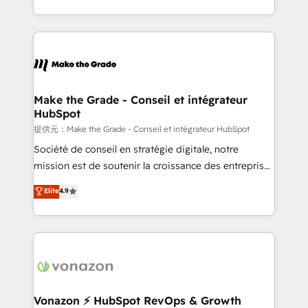
outil et des données partagées • Amélioration de la
collecte et de l’analyse des données pour des
décisions éclairées • Optimisation de l’efficacité et
de la productivité des équipes Notre équipe de 30
consultants certifiés HubSpot aborde chaque projet
avec un engagement total, alignant processus
Make the Grade - Conseil et intégrateur
HubSpot
métiers et technologie, et guidant vos équipes à
travers le changement, tout en centrant vos objectifs
提供元：Make the Grade - Conseil et intégrateur HubSpot
d’entreprise. Grâce à une méthodologie éprouvée
Société de conseil en stratégie digitale, notre
auprès de plus de 400 clients, nous comprenons
mission est de soutenir la croissance des entreprises
rapidement vos enjeux et intégrons parfaitement
B2B à travers l’acquisition de nouveaux clients,
Elite
4.9
HubSpot dans votre organisation. Pour toute
l'intégration CRM et le développement des revenus
question technique ou besoin de structuration de
auprès de vos comptes existants. En France et à
votre projet HubSpot, contactez notre équipe pour
l'international, nous travaillons avec des ETI
un échange dédié.
ambitieuses, des grands groupes voulant aller au-
delà d’une simple transformation digitale et des
startups florissantes. Nos 3 grandes expertises sont :
➤ L’intégration de CRM et de méthodologie RevOps
Vonazon ⚡ HubSpot RevOps & Growth