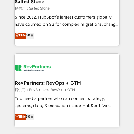
we turn complexity into clarity, human at global
Salted Stone
scale. 🏆 HubSpot’s CEO called us “the partner of the
提供元：Salted Stone
future.” Others agree it is proof of trust built through
Since 2012, HubSpot’s largest customers globally
measurable impact.
have counted on S2 for complex migrations, change
management, systems integration, and creative
Elite
5.0
solutions that deliver measurable impact and
transform brand experiences As one of the few full-
service creative agencies in the HubSpot
ecosystem, we blend strategy, technology, & award-
winning design to build scalable, globally
regionalized HubSpot websites, integrated
marketing campaigns, & RevOps frameworks that
RevPartners: RevOps + GTM
fuel long-term success We connect the entire
提供元：RevPartners: RevOps + GTM
customer lifecycle through seamless integrations,
You need a partner who can connect strategy,
ensure long-term adoption with change-
systems, data, & execution inside HubSpot. We
management programs, and align marketing, sales,
bridge the gap where most agencies fall short by
Elite
5.0
and service to drive sustainable growth With 6 key
combining GTM strategy with technical execution to
HubSpot accreditations and experience across
solve the right problem with the right solution. As the
hundreds of organizations in dozens of industries,