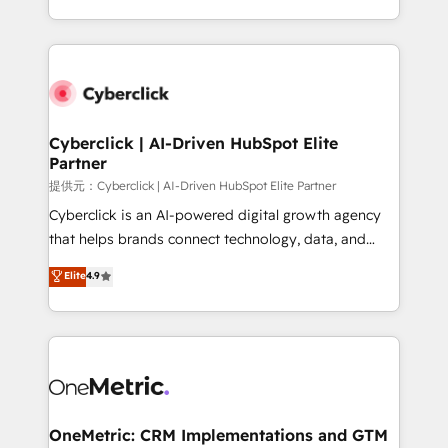
we blend strategy, creativity, and technology to help
to its fullest capacity, improve your current HubSpot
organisations scale smarter and grow stronger.
website, or build your new one.
Cyberclick | AI-Driven HubSpot Elite
Partner
提供元：Cyberclick | AI-Driven HubSpot Elite Partner
Cyberclick is an AI-powered digital growth agency
that helps brands connect technology, data, and
creativity to achieve measurable results. Founded in
Elite
4.9
Barcelona and operating across Spain, LATAM, and
the UK, we support global companies in building
smarter marketing, sales, and customer success
strategies. As the only HubSpot Elite Partner in
Iberia (Spain & Portugal), we combine human insight
with intelligent automation to drive sustainable
growth. Our multidisciplinary team designs solutions
OneMetric: CRM Implementations and GTM