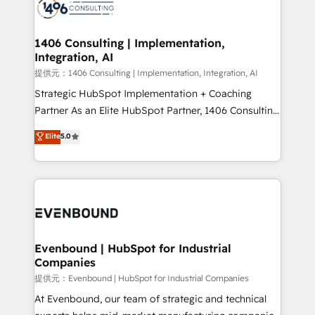
marketing automation to online and offline sales
processes through Customer Service Management,
allowing companies to optimize processes and meet
1406 Consulting | Implementation,
Integration, AI
the needs of the customer. We are part of Impresoft
Group, a group of specialized and complementary
提供元：1406 Consulting | Implementation, Integration, AI
companies that divide their offer into 4
Strategic HubSpot Implementation + Coaching
Competence Centers: Smart Manufacturing,
Partner As an Elite HubSpot Partner, 1406 Consulting
Customer First, Enabling Technologies & Security.
helps mid-market revenue teams transform how
Elite
5.0
The synergies generated by these integrations,
they sell, market, and serve. We don't just build your
together with the combination of talents, skills,
HubSpot—we teach your team to own it, then stay
solutions and services, have allowed the group to
to help you keep winning. What We Do ⚙️ CRM
build an unrivaled offering portfolio on the market
Implementations across Marketing, Sales, Service,
to accompany companies on their digital
Data & Content 📈 Sales & Marketing Alignment +
transformation journey.
Revenue Team Enablement 🤖 Breeze AI & Custom
Agent Creation 🔄 Custom Integrations & Data
Evenbound | HubSpot for Industrial
Companies
Migration Why 1406 We become part of your team.
Your team learns while we build. We fix what others
提供元：Evenbound | HubSpot for Industrial Companies
broke. Built for mid-market reality—practical
At Evenbound, our team of strategic and technical
solutions that work with your actual headcount and