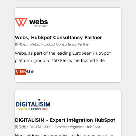
sales, and service hubs • Built-in flexibility for
adoption, sales process and marketing results.
startups to global brands
Services 📚 Onboarding your team to HubSpot for
the first time 🔧 Designing and optimising your
HubSpot set-up for better results 🌐 Website design
and build using HubSpot 🔌 Integrating HubSpot
Webs, HubSpot Consultancy Partner
with other systems 🎓 Training your teams to be
提供元：Webs, HubSpot Consultancy Partner
HubSpot pros 📊 Lead generation services using
Webs, as part of the leading European HubSpot
HubSpot Why us? - SIX HubSpot Accreditations -
platform group of 150 Fte, is the trusted Elite
awarded by HubSpot after a rigorous process for
HubSpot CRM Partner offering you a roadmap on
Elite
4.8
CRM, Solutions Architecture, Onboarding , Data
maximizing EBITDA and achieving Commercial
Migration, Custom Integration & Platform
Excellence. With our targeted processes, we
Enablement -Onboarded over 500 businesses to
strengthen your digital transformation and minimize
HubSpot -Top 1% of partners worldwide -In-house
costs. As HubSpot's Advanced Accredited CRM
team of 25+ experts Contact us today to help you
Implementation partner, we provide expertise to
get more from your investment in HubSpot.
drive your business forward. Since 2015 we are fully
www.bbdboom.com
dedicated to HubSpot and with an experienced
DIGITALISIM - Expert Intégration HubSpot
team (50+), we work with reputable companies in
提供元：DIGITALISIM - Expert Intégration HubSpot
B2B sectors such as manufacturing, SaaS and
Nous aidons les entreprises et les dirigeants à se