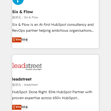
Reviews and 4.9/5 rating in Clutch Reviews. Digifianz
Certified
helps the following industries: logistics & 3PL, home
Six & Flow
improvement & construction, branding and
提供元：Six & Flow
commercialization, real estate, health, education,
Six & Flow is an AI-first HubSpot consultancy and
SaaS, Software Dev & IT and consulting, make the
RevOps partner helping ambitious organisations
most out of their HubSpot experience operating in
grow with clarity, confidence, and intelligence.
Elite
5.0
the United States, EU, UAE, Mexico and Latin
Operating across the UK, Netherlands, Ireland, and
America. From casual user to super fan: make
Canada, we’ve delivered thousands of successful
HubSpot an experience you LOVE!
HubSpot projects for mid-market and enterprise
clients worldwide, with over 10 years experience. We
combine HubSpot, data, and AI to design connected
go-to-market systems that align people, process,
and technology for predictable, scalable revenue
leadstreet
growth. Our expertise spans RevOps, CRM and data
提供元：leadstreet
architecture, AI enablement, and strategic marketing,
HubSpot. Done Right. Elite HubSpot Partner with
delivered through our proprietary FLAIR framework
proven expertise across 650+ HubSpot
for responsible AI adoption. As a HubSpot Elite
implementations. With 12+ years of HubSpot
Elite
5.0
Partner and ISO 27001:2022 certified consultancy,
experience, we help you use the HubSpot platform