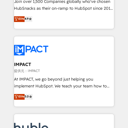
people, exciting ideas and can-do mentality, we
Join over 1,500 Companies globally who've chosen
ensure revenue growth on a daily basis. So tell us
HubSnacks as their on-ramp to HubSpot since 2014
your challenge; our passionate and growth driven
Simple pay-as-you-go plans that accelerate value...
Elite
4.9
team of 100+ experts is ready for you! Driving digital
1️⃣ Set Up | Onboarding New or Check-fixing existing
growth | www.brightdigital.com
HubSpot portals 2️⃣ Scale Up | 100% HubSpot Task
Execution... Global 24/7 ... All Experts 3️⃣ Integrate |
your entire Tech Stack with Custom Integrations
Slash months from your API Integration project... ⬅️
Click "Contact Business" ⬅️ to access 150+ Kickstart
Integration templates that put HubSpot in the center
IMPACT
of your tech stack, syncing... 🛍️ Shopify or
提供元：IMPACT
WooCommerce 💲 Stripe or Paypal 💰 Sage or
At IMPACT, we go beyond just helping you
Netsuite 🤖 Google or Microsoft ✍️ DocuSign or
implement HubSpot. We teach your team how to
PandaDoc 🌐 Avalara or Quaderno HubSnacks holds
master it. As the creators of the Endless Customers
Elite
5.0
the rare Advanced "Custom Integrations"
System™ (the next evolution of They Ask, You
Accreditation, securely sync data across... 🔄 any
Answer), we’re the only HubSpot partner built
apps, in any direction. Stuck on your old CRM..?
entirely around coaching and training. That means
Migrate | seamlessly off your old CRM onto a clean
we don’t do the work for you; we help you build the
new HubSpot portal with Advanced Website and
skills, processes, and internal team you need to