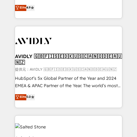
Strategy: Activate Breeze Agents, configure HubSpot
North America. Avec plus de 115 experts en
Elite
4.9
AI, & maximize AEO with tailored AI services. 🧩
marketing automation, Growth, Revops, CRM et
Integrations: Extend HubSpot with custom
webdesign. Markentive is both a consulting firm, a
integrations, hosting, & maintenance.
digital agency and an integrator. With over 115
experts in marketing automation, growth, revops,
CRM and webdesign (We focus on EMEA - USA
customers).
AVIDLY 🇬🇧🇫🇮🇸🇪🇩🇰🇺🇸🇨🇦🇳🇴🇩🇪🇦🇺
🇳🇿
提供元：AVIDLY 🇬🇧🇫🇮🇸🇪🇩🇰🇺🇸🇨🇦🇳🇴🇩🇪🇦🇺🇳🇿
HubSpot’s 5x Global Partner of the Year and 2024
EMEA & APAC Partner of the Year. The world’s most
experienced and fully accredited HubSpot Solutions
Elite
5.0
Partner. 🚀 With 2,750+ HubSpot projects delivered
and 370+ specialists across EMEA, APAC and NAM,
we de-risk complex CRM programmes and
accelerate ROI across every HubSpot Hub. 🧭 From
multi-region migrations to AI-powered automation,