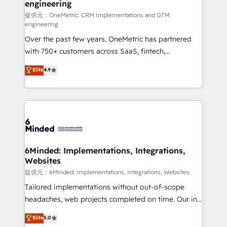
engineering
that simplify complexity, boost performance, and
turn innovation into real impact. 🌍 Highlights •
提供元：OneMetric: CRM Implementations and GTM
engineering
HubSpot Partner since 2012 • 2022 EMEA Impact
Over the past few years, OneMetric has partnered
Award: Best Integration • 150+ successful HubSpot
with 750+ customers across SaaS, fintech,
projects • Clients in 30+ industries • Proprietary
healthcare, real estate, and other industries. With
technology for integrations • Multilingual team:
Elite
4.9
150+ HubSpot-certified experts, we deliver scalable
English, Spanish, Portuguese & Italian 👉 Grow
solutions to complex GTM and RevOps challenges.
smarter with AI and HubSpot.
Our Expertise 🔹 Onboarding & Implementation:
Accredited HubSpot Partner, ensuring smooth setup
tailored to your GTM motion. 🔹 Migrations:
Accredited HubSpot Partner, ensuring migration
from other CRMs to HubSpot without data loss or
6Minded: Implementations, Integrations,
Websites
downtime. 🔹 RevOps Strategy: Align teams,
processes, and data to drive revenue efficiency. 🔹
提供元：6Minded: Implementations, Integrations, Websites
Integrations: Connect HubSpot with your tech stack
Tailored implementations without out-of-scope
for better adoption. 🔹 Custom Solutions: Build
headaches, web projects completed on time. Our in-
tailored apps, workflows, and configurations. We are
house team of certified CRM architects, experts,
Elite
5.0
SOC 2 Type II and ISO 27001 certified, reinforcing
developers, designers, and marketers handles all