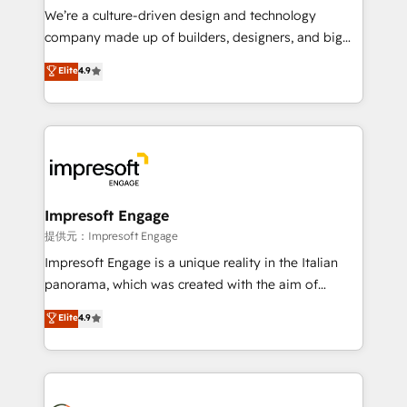
Portuguese, and English to design scalable strategies
We’re a culture-driven design and technology
that drive measurable growth. 🌎 Highlights: • 10+
company made up of builders, designers, and big
years as a HubSpot partner. • 2023 Impact Awards:
thinkers. We blend strategy, design, and
Elite
4.9
Platform Migration Excellence. • Top 3 Partner of the
development—always fueled by curiosity—to turn
Year LATAM 2022, 2023, 2024, 2025. • Partner of the
ideas, opportunities, and challenges into meaningful
Year 2024. • Organizer of Aliados.ai (AI, marketing &
experiences. To us, technology is more than just
tech global congress). 👉 Ready to scale your
code; it’s about creating things that are useful, cool,
business with HubSpot? Let Cebra’s experts help
and—most importantly—simple. That’s why we lean
you grow faster, smarter, and with impact.
into bold ideas and shape them into thoughtful
products and strategies that actually make a
Impresoft Engage
difference.
提供元：Impresoft Engage
Impresoft Engage is a unique reality in the Italian
panorama, which was created with the aim of
putting Customer Experience at the center by
Elite
4.9
creating digital environments capable of integrating
people, processes and data. We offer the best
digital solutions on the market, ranging from CRM
processes and technologies to digital strategy, from