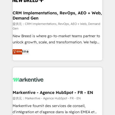
定の代行ではなく、設計の責任」を引き受け、部門横断
technical development team. - 19 HubSpot-certified
の統合・浸透・変革管理を実行します。 ▸ CMS戦略設
trainers to drive platform adoption. 📈 Revenue
CRM Implementations, RevOps, AEO + Web,
計・構築：リード獲得・CVR・SEOを前提にした情報設
Demand Gen
Generation - Full-funnel marketing and high-
計・導線設計・テンプレート設計をContent Hubで一体
performance advertising via Point Success Media. -
提供元：CRM Implementations, RevOps, AEO + Web, Demand
Gen
提供。 ▸ 既存CRM・MAからの移行支援：Salesforce・
Expert deployment of Breeze AI and custom agents
Marketo・Pardot等からの移行、カスタム設計、履歴
New Breed is where go-to-market teams partner to
to automate growth. 🏆 Elite Excellence - 8 platform
データ移行と活用設計まで。 ▸ AEO対応：ChatGPT・
unlock growth, scale, and transformation. We help
accreditations and deep HIPAA-compliance
Perplexity等のAI検索からの流入・引用を前提にコンテ
companies activate HubSpot’s AI-powered
expertise. - A team of 250+ experts dedicated to
Elite
5.0
ンツとサイト構造を最適化。 🏆 なぜ100incを選ぶの
customer platform and operationalize HubSpot’s
your resilient growth.
か？ ✓ HubSpot Eliteパートナー認定 ✓ HubSpotアワ
Loop Marketing framework through expert-led
ード受賞・HUGリーダー ✓ ISO27001:2022 /
services, smart agents, and purpose-built apps,
ISO9001:2015 取得 ✓ 400社以上の導入実績 ✓
tailored to your business. Together, we unlock
HubSpot大百科 出版 CRM・AI活用に関するご相談、現
results, fast. ⚙️CRM & RevOps: Align all Hubs to your
状整理の壁打ちなど、構想段階からお気軽にお問い合わ
buyer journey for clean data, scalability, & reporting.
せください。
🎯Demand Gen & ABM: Drive pipeline with inbound,
Markentive - Agence HubSpot - FR - EN
ABM, AEO, SEO, & paid media. 👩‍💻Web Design:
提供元：Markentive - Agence HubSpot - FR - EN
Build high-performing websites with UX, messaging,
Markentive fournit des services de conseil,
& conversion strategy that drive results. 🤖AI
d'intégration et d'agence dans la région EMEA et