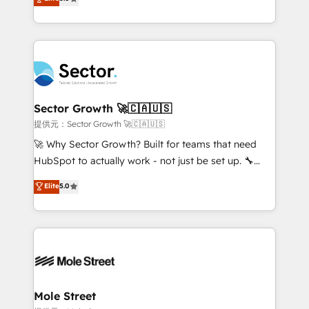
Oferecemos ainda agentes de IA especializados em
capable Agency Partners globally. We specialise in
HubSpot que automatizam tarefas executam rotinas
complex CRM migrations, implementations,
no CRM e mantêm os dados organizados, como um
integrations, custom CMS portal development,
especialista operando a plataforma 24/7. Hoje 300+
design & UX for mid to large to multi national
empresas em 13 países utilizam a Nexforce. Somos
businesses. Our teams are based in North America
a maior parceira da HubSpot na América Latina e
and APAC. We are HubSpot's top-ranked Advanced
líder no ranking global de sucesso do cliente da
Implementation Certified Partner and we contribute
Sector Growth 🚀🇨🇦🇺🇸
HubSpot.
to their advisory council. We strive to do 'good work
提供元：Sector Growth 🚀🇨🇦🇺🇸
with good people' and have worked with incredible
🚀 Why Sector Growth? Built for teams that need
brands. You can see some of them on our website,
HubSpot to actually work - not just be set up. 🔧
along with plenty of case studies.
HubSpot Experts: Onboarding, migrations,
Elite
5.0
automation, and training built for adoption. ⚡ Highly
Technical Execution: ERP, EMR and Custom
Integrations; complex builds delivered in weeks, not
months. 🤖 AI Consulting & Agents: AI-powered
workflows; automation agents; process optimization
inside HubSpot. 🏆 Industry Experience: 🏥
Healthcare: HIPAA implementations; secure data
Mole Street