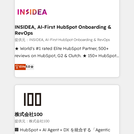
INSIDEA, AI-First HubSpot Onboarding &
RevOps
提供元：INSIDEA, AI-First HubSpot Onboarding & RevOps
★ World's #1 rated Elite HubSpot Partner, 500+
reviews on HubSpot, G2 & Clutch. ★ 150+ HubSpot
Certified Experts & Trainers across the team ★
Elite
5.0
1,500+ implementations across five continents ★ AI-
First, RevOps-led, Onboarding obsessed ★
Company of the Year 2024/25 INSIDEA helps
growing companies turn HubSpot into a revenue
engine. We onboard your team, migrate your data,
and build AI-powered workflows that drive adoption
from week one, in your time zone. What we do ➤
株式会社100
Onboarding: Live in weeks, with workflows built
提供元：株式会社100
around your business, not a template. ➤ Migration:
🏢 HubSpot × AI Agent × DX を統合する「Agentic