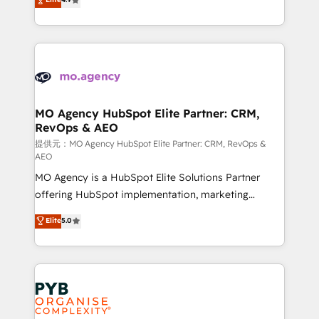
to your needs and sales objectives. With 125+
migrate, replatform, and scale smarter. We specialize
certifications, we are part of the most certified
in high-impact CRM and CMS migrations and
Canadian agencies, and we both hold Onboarding
onboarding from platforms like Salesforce, NetSuite,
Accreditations. Based in Canada (coast to coast), our
Zoho, Pardot, Marketo, Microsoft Dynamics, Wix,
services are offered in both English & French.
WordPress and legacy CRMs, turning fragmented
systems into unified, growth-ready HubSpot
architectures that accelerate revenue operations and
MO Agency HubSpot Elite Partner: CRM,
RevOps & AEO
performance. - Multi-object CRM migration, cleanup,
and implementation. - Pre-built and custom
提供元：MO Agency HubSpot Elite Partner: CRM, RevOps &
AEO
integrations across your full tech stack. - Custom
MO Agency is a HubSpot Elite Solutions Partner
object setup, CMS builds, and full-funnel automation.
offering HubSpot implementation, marketing
- Dashboards, lifecycle campaigns, and lead
automation, CRM and RevOps consulting, data
nurturing sequences. - Cross-hub setup across
Elite
5.0
architecture, sales enablement, lifecycle automation,
Marketing, Sales, Operations, and Service Hubs. -
lead scoring and revenue reporting. HubSpot,
Ongoing optimization, managed support, and
Salesforce and integrated enterprise stacks. Digital
scalable retainers. Let’s make HubSpot your most
Marketing, Answer Engine Optimisation, and
powerful growth engine. Built to convert, scale, and
Generative Engine Optimisation (AI Search),
drive results.
HubSpot Content Hub, WordPress development,