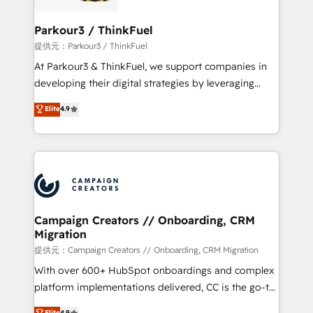
automation, and revenue intelligence to help
companies scale faster and smarter. 🔹 BOOMS:
Parkour3 / ThinkFuel
Demand generation for all your buyers With BOOMS,
提供元：Parkour3 / ThinkFuel
you invest in 100% of your buyers, accelerating your
At Parkour3 & ThinkFuel, we support companies in
growth and positioning yourself as an undisputed
developing their digital strategies by leveraging
leader. 🔹 BOOST: Optimize your digital
technologies and automating their marketing and
Elite
4.9
transformation process A methodology designed to
sales processes to generate growth. Our offer spans
implement HubSpot effectively and optimize your
from Strategy to Operations. We specialize in CRM
digital processes. 🔹 Trusted by Industry Leaders
onboarding and implementation, web design, sales
With an average rating of 4.9/5 and a proven track
& marketing automation, and digital marketing. With
record of business transformation, our growth-first
extensive experience working with tech companies
approach has helped brands dominate their
and manufacturers since 2002, we are committed to
markets.
empowering our clients and developing their
Campaign Creators // Onboarding, CRM
Migration
autonomy. Get to grips with HubSpot through
guided implementation and seamless integration of
提供元：Campaign Creators // Onboarding, CRM Migration
the CRM platform into your digital ecosystem. Would
With over 600+ HubSpot onboardings and complex
you like support in deploying your inbound
platform implementations delivered, CC is the go-to
marketing strategy? We'll provide support tailored
Elite Solutions Partner for businesses ready to
Elite
4.9