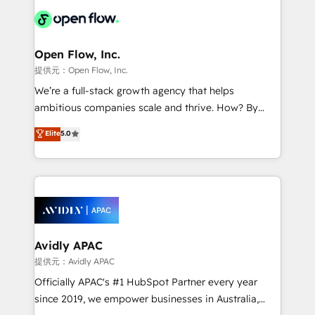
leveraging your commercial data for a fully
things are happening.
integrated buyers journey. Elixir is located in
Brussels, Munich "München", Cologne "Köln", Paris
and Amsterdam. Elixir is a first mover and leader
Open Flow, Inc.
when it comes to HubSpot sales and service
提供元：Open Flow, Inc.
implementations, highly renowned for our business
We’re a full-stack growth agency that helps
acumen, process (re-)design experience and a
ambitious companies scale and thrive. How? By
massive amount of success stories in this area. We
upgrading and streamlining every single revenue-
Elite
5.0
integrate HubSpot with complex solutions like SAP,
generating aspect of your business. We’re proud
MicroSoft, custom solutions,... Our company also has
HubSpot Elite Solutions Partners and devout CRM
strong experience with HubSpot CRM extension,
nerds who can harness HubSpot’s custom digital
mobile apps for Field Service Management and
tools to improve each touchpoint of your customer
Retail execution, CPQ, customer portals and
experience. Working hand-in-hand with your team,
HubSpot CMS developments. And we're champions
we’ll assemble a RevOps machine that drives more
when it comes to complex data migrations.
traffic, generates better leads and crushes your
Avidly APAC
revenue goals. We've worked with thousands of
提供元：Avidly APAC
HubSpot customers and we'd love to work with you
Officially APAC's #1 HubSpot Partner every year
too! Clients come to us for: Advanced CRM solutions
since 2019, we empower businesses in Australia,
System Integrations both Custom and Native to