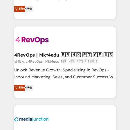
HubSpot experts backed by over 10+ years of
Hire an agency that's experienced in every inch of
Elite
4.9
HubSpot experience ✔️Flexible pricing models —
HubSpot and willing to work hand-in-hand with your
Hourly-fee (assigned one Dedicated HubSpot
team to simplify the complex and build a better
Admin); Monthly-fee (HubSpot Admin + Project
experience for your team and customers.
Manager); and Fixed Project Cost (as per
requirement). ✔️Helped over 25,000+ customers so
far with our HubSpot solutions. ✔️Bespoke apps &
on-demand bundle services. Connect with us today!
4RevOps | Mkt4edu 🇧🇷 🇲🇽 🇵🇹 🇦🇪 🇺🇸
提供元：4RevOps | Mkt4edu 🇧🇷 🇲🇽 🇵🇹 🇦🇪 🇺🇸
Unlock Revenue Growth: Specializing in RevOps -
Inbound Marketing, Sales, and Customer Success We
specialize in driving revenue growth for companies
Elite
4.9
across industries through tailored marketing, sales,
and customer success strategies, utilizing RevOps
methodologies. As Latin America's largest HubSpot
partner and a global leader in education market, we
offer unparalleled insights. Operating in five
countries—Brazil, UAE (Abu Dhabi/Dubai/Sharjah),