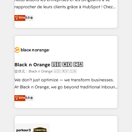
business services. We prepare a customized
rapprocher de leurs clients grâce à HubSpot ! Chez
business case that demonstrates the value and
DIGITALISIM, nous avons l'intime conviction que la
Elite
5.0
impact of your digital transformation, including a
réussite des entreprises passe par l’innovation web,
detailed financial rationale with a focus on ROI and
le marketing digital, et la relation client ! C'est
TCO. As a trusted extension of your team, we
pourquoi, nos experts sont à la fois capables de
believe in the power of partnership. Together, we
gérer votre projet de création de site internet, votre
embark on a transformational journey that sets your
référencement, votre stratégie digitale et le pilotage
business up for long-term success. Unlock your
et l'intégration d'HubSpot ! Les grandes phases d'un
business. If not now, when?
projet HubSpot avec DIGITALISIM : 🧽 Nettoyage,
Black n Orange 🇺🇸 🇲🇽 🇨🇦
migration et intégration des bases de données. 🚀
提供元：Black n Orange 🇺🇸 🇲🇽 🇨🇦
Développement des interfaces avec vos logiciels
We don’t just optimize — we transform businesses.
métiers ⚙️ Configuration de la plateforme HubSpot
At Black n Orange, we go beyond traditional Inbound
📈 Configuration de rapports et tableaux de bord 🤝
Marketing with our exclusive methodologies:
Elite
5.0
Book Process & Guidelines utilisateurs 🎓
BOOMS and BOOST. Together, they form a powerful
Formations des utilisateurs
combination that has driven success for over 800
businesses worldwide. As Elite HubSpot Partners, we
specialize in crafting high-performance growth
strategies that integrate data-driven marketing,