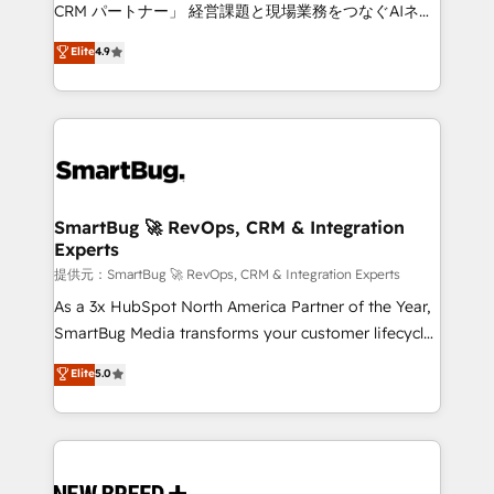
Move from any legacy CRM. Zero downtime, full data
CRM パートナー」 経営課題と現場業務をつなぐAIネイ
integrity. ➤ Implementation: Configure HubSpot to
ティブ・エージェンシーとして、HubSpot Eliteの実装
Elite
4.9
run your revenue process. Sales, marketing, and
力で顧客フロント業務を再設計します。 💡 100inc は何
service wired together. ➤ AI and Integrations: Layer
をする会社か？ HubSpotを共通基盤に、AIエージェン
Breeze AI, custom agents, and APIs to remove
トを組み込んだ顧客フロント業務（マーケティング・営
manual work. ➤ Ongoing Management: Monthly
業・CS）を組織全体で設計・実装する日本のAIネイテ
tune-ups, feature rollouts, adoption coaching. Buying
ィブ・エージェンシーです。事業部・グループ会社・部
HubSpot, switching to it, or reviving a stale portal?
門が分立する組織で、データと業務プロセスのサイロ化
We are built for the work.
を、CRMを軸とした全社共通基盤に再構築します。意
SmartBug 🚀 RevOps, CRM & Integration
Experts
思決定者・PMO・現場担当者に並走します。 1️⃣
HubSpot導入・活用支援 顧客データの一元化から、
提供元：SmartBug 🚀 RevOps, CRM & Integration Experts
GTMの見える化・自動化まで。全Hub統合運用、デー
As a 3x HubSpot North America Partner of the Year,
タ品質設計、グループ横断のCRM統合に対応します。
SmartBug Media transforms your customer lifecycle
2️⃣ AIエージェント組織構築 営業・マーケティング業務
into a revenue engine. Our unified ecosystem
Elite
5.0
の一部をAIが自律実行する組織への移行を設計・実装。
includes specialized divisions Globalia (AI &
Breeze・Claude等をHubSpotと連携させ、役割定義・
Software) and Point Success Media (Paid Media),
運用ルール・成果指標まで含めて設計します。 3️⃣ 全社
making this the official home for all three brands. 🔄
DX × AI推進のPMO伴走支援 複数部門をまたぐDX×AI変
Implementation & Integration - Seamless migrations
革を、構想から実装・定着までPMOとして主導。「設
and system integrations powered by Globalia’s