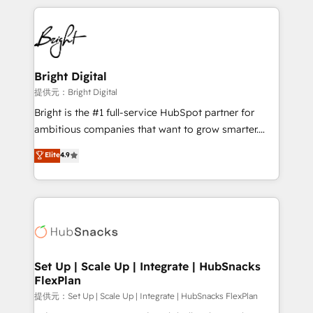
Growth-Driven Design Agency of the Year 🏆2015
automation, integration, and AI innovation to deliver
Became the 5th Agency to reach Diamond 🏆2014
lasting impact. We specialize in: • Turnkey and end-
HubSpot COS Performance Award 🏆2014 HubSpot
to-end HubSpot implementations • Onboarding for
COS Design Award 🏆2013 HubSpot Marketplace
Sales, Service, Marketing & Content Hubs • AI voice
Provider of the Year 🏆2011 Became a HubSpot
and chat agents, predictive automation, and smart
Bright Digital
Partner 📆Founded in 1997
workflows • Salesforce + HubSpot integration •
提供元：Bright Digital
RevOps and AI-driven sales enablement • Website
Bright is the #1 full-service HubSpot partner for
design and CMS development • ERP integration: SAP,
ambitious companies that want to grow smarter.
NetSuite, Microsoft Dynamics, … • Data cleansing
From HubSpot onboarding, to training, from
Elite
4.9
and CRM migration from any platform •
developing a new website to lead generation and
Client/member portals built on HubSpot • Custom
digital marketing; we do it all (and with great
and complex integrations: SAM.gov, GovWin,
results)! In short, our services include: - HubSpot
QuickBooks, PandaDoc, ClickUp, Shopify, Mapsly,
consultancy: onboarding, training, data migration -
WooCommerce, BuilderTrend, and more Experience
HubSpot development: websites, custom modules,
the difference — reach out to see how AI + HubSpot
integrations - Marketing & sales solutions: digital
can transform your business.
marketing, advertising, campaigns, content and
Set Up | Scale Up | Integrate | HubSnacks
FlexPlan
design We connect people, data and technology to
improve customer experiences. With our bright
提供元：Set Up | Scale Up | Integrate | HubSnacks FlexPlan