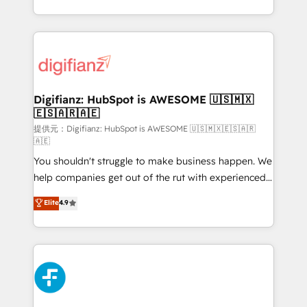
𝗯𝘂𝘀𝗶𝗻𝗲𝘀𝘀' button to get in touch (𝘸𝘦'𝘳𝘦 𝘴𝘶𝘱𝘦𝘳
growth. We modernise platforms, streamline
𝘳𝘦𝘴𝘱𝘰𝘯𝘴𝘪𝘷𝘦)
operations that are causing inefficiencies, improve
customer experiences, integrate systems, and
supercharge revenue operations Key services: • CRM
Implementation • Systems Integration • Digital
Transformation / Web Development • RevOps &
Digifianz: HubSpot is AWESOME 🇺🇸🇲🇽
🇪🇸🇦🇷🇦🇪
Sales Consulting • Marketing Automation What
makes us different? 🚀 Top 0.5% of global HubSpot
提供元：Digifianz: HubSpot is AWESOME 🇺🇸🇲🇽🇪🇸🇦🇷
🇦🇪
agencies ⚙️ The strongest technical ability and
You shouldn't struggle to make business happen. We
integration capabilities 💼 Consultative, long-term
help companies get out of the rut with experienced,
partners who will embed ourselves into your
process-oriented teams implementing HubSpot
business, processes and systems 🏢 We specialise in
Elite
4.9
Marketing, Sales, Service, CMS and Operations Hub,
working with mid-market and enterprise
so selling and actually engaging with your customers
organisations, global organisations and those with
feels easy and pain-free. We are a top ranked
complex use cases 🏆 CRM Implementation,
HubSpot Elite Partner, winner of Rookie of the Year
Platform Enablement, Custom Integration and
and Customer First Awards, 4.9/5 rating in HubSpot
Onboarding Accredited 🔐 ISO27001 & ISO9001
Reviews and 4.9/5 rating in Clutch Reviews. Digifianz
Certified