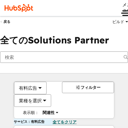
メ
ュ
ビルド
戻る
全てのSolutions Partner
フィルター
有料広告
業種を選択
表示順：
関連性
サービス：有料広告
全てをクリア