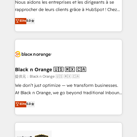
Nous aidons les entreprises et les dirigeants à se
business services. We prepare a customized
rapprocher de leurs clients grâce à HubSpot ! Chez
business case that demonstrates the value and
DIGITALISIM, nous avons l'intime conviction que la
Elite
5.0
impact of your digital transformation, including a
réussite des entreprises passe par l’innovation web,
detailed financial rationale with a focus on ROI and
le marketing digital, et la relation client ! C'est
TCO. As a trusted extension of your team, we
pourquoi, nos experts sont à la fois capables de
believe in the power of partnership. Together, we
gérer votre projet de création de site internet, votre
embark on a transformational journey that sets your
référencement, votre stratégie digitale et le pilotage
business up for long-term success. Unlock your
et l'intégration d'HubSpot ! Les grandes phases d'un
business. If not now, when?
projet HubSpot avec DIGITALISIM : 🧽 Nettoyage,
Black n Orange 🇺🇸 🇲🇽 🇨🇦
migration et intégration des bases de données. 🚀
提供元：Black n Orange 🇺🇸 🇲🇽 🇨🇦
Développement des interfaces avec vos logiciels
We don’t just optimize — we transform businesses.
métiers ⚙️ Configuration de la plateforme HubSpot
At Black n Orange, we go beyond traditional Inbound
📈 Configuration de rapports et tableaux de bord 🤝
Marketing with our exclusive methodologies:
Elite
5.0
Book Process & Guidelines utilisateurs 🎓
BOOMS and BOOST. Together, they form a powerful
Formations des utilisateurs
combination that has driven success for over 800
businesses worldwide. As Elite HubSpot Partners, we
specialize in crafting high-performance growth
strategies that integrate data-driven marketing,