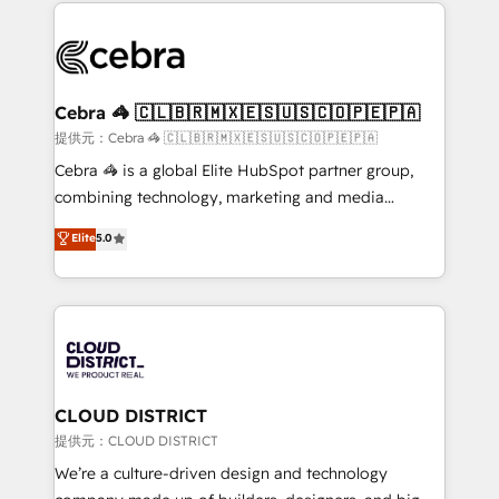
100+ seamless migrations from 15+ different CRMs
OneMetric that matters most: revenue.
✨ 100,000+ hours in HubSpot projects, 75+ full Hub
implementations, and 5,000+ pages ✨ CS: Clients
generating 7-digit MRR from inbound campaigns ✨
CS: 245% organic growth & +751% new visitors for a
Cebra 🦓 🇨🇱🇧🇷🇲🇽🇪🇸🇺🇸🇨🇴🇵🇪🇵🇦
full-funnel HubSpot project ✨ CS: 415% conversion
提供元：Cebra 🦓 🇨🇱🇧🇷🇲🇽🇪🇸🇺🇸🇨🇴🇵🇪🇵🇦
boost with a new HubSpot site Recognized leaders:
Cebra 🦓 is a global Elite HubSpot partner group,
🏆 HubSpot Platform Migration Impact Award 🏆
combining technology, marketing and media
Clutch HubSpot Global Leader 🏆 Finalist: HubSpot
expertise across Latin America and Southern
Elite
5.0
Inbound Campaign of the Year 🏆 Gold AVA Digital
Europe, with teams across 7 countries. Born in Chile,
Award for Best Website 🌟 Accreditations: CRM
we combine local insight with international reach to
Implementation, HubSpot Content Experience, CRM
help businesses grow through technology, creativity,
Data Migration & Custom Integration
AI and strategy. For over 12 years, we’ve delivered
500+ HubSpot implementations, building end-to-
end solutions that integrate CRM, AI automation,
inbound and loop marketing, content, and digital
CLOUD DISTRICT
creativity. Our multicultural team works in Spanish,
提供元：CLOUD DISTRICT
Portuguese, and English to design scalable strategies
We’re a culture-driven design and technology
that drive measurable growth. 🌎 Highlights: • 10+