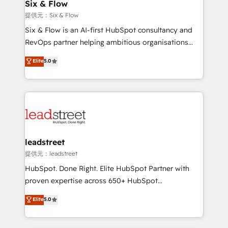
helps the following industries: logistics & 3PL, home
Six & Flow
improvement & construction, branding and
提供元：Six & Flow
commercialization, real estate, health, education,
Six & Flow is an AI-first HubSpot consultancy and
SaaS, Software Dev & IT and consulting, make the
RevOps partner helping ambitious organisations
most out of their HubSpot experience operating in
grow with clarity, confidence, and intelligence.
Elite
5.0
the United States, EU, UAE, Mexico and Latin
Operating across the UK, Netherlands, Ireland, and
America. From casual user to super fan: make
Canada, we’ve delivered thousands of successful
HubSpot an experience you LOVE!
HubSpot projects for mid-market and enterprise
clients worldwide, with over 10 years experience. We
combine HubSpot, data, and AI to design connected
go-to-market systems that align people, process,
and technology for predictable, scalable revenue
leadstreet
growth. Our expertise spans RevOps, CRM and data
提供元：leadstreet
architecture, AI enablement, and strategic marketing,
HubSpot. Done Right. Elite HubSpot Partner with
delivered through our proprietary FLAIR framework
proven expertise across 650+ HubSpot
for responsible AI adoption. As a HubSpot Elite
implementations. With 12+ years of HubSpot
Elite
5.0
Partner and ISO 27001:2022 certified consultancy,
experience, we help you use the HubSpot platform
we blend strategy, creativity, and technology to help
to its fullest capacity, improve your current HubSpot
organisations scale smarter and grow stronger.