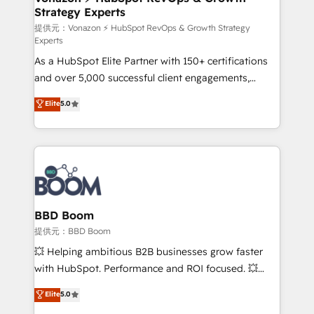
Strategy Experts
pour aligner les équipes marketing, commerciales et
support client (data migration, synchronisation API,
提供元：Vonazon ⚡ HubSpot RevOps & Growth Strategy
Experts
audit et maintenance) ➤ La création de sites internet
As a HubSpot Elite Partner with 150+ certifications
de conversion qui transforment les visiteurs en
and over 5,000 successful client engagements,
opportunités d'affaires ➤ La mise en place de
Vonazon turns marketing complexity into
stratégies d'acquisition marketing (SEO, SEA,
Elite
5.0
measurable, scalable growth. From onboarding to
inbound, automatisation marketing, ABM, IA,
enterprise-grade campaigns, our in-house team
emailing) Informations clés : - 10 ans d'expérience -
builds scalable strategies that drive long-term
100+ intégrations CRM HubSpot réussies - 40
revenue. ⚙️ HubSpot Integration & Optimization •
experts conseil - 150 certifications HubSpot
Seamless CRM, CMS, and automation setup •
cumulées
Complex platform migrations and data cleanups •
Custom APIs and third-party integrations 📈 End-to-
BBD Boom
End Revenue Acceleration • Lifecycle marketing and
提供元：BBD Boom
pipeline growth programs • Sales enablement tools
💥 Helping ambitious B2B businesses grow faster
and CRM optimization • Retention strategies with
with HubSpot. Performance and ROI focused. 💥
customer journey mapping 🏅 Elite-Level HubSpot
BBD Boom is the HubSpot partner that can help you
Elite
5.0
Execution • 750+ onboardings and 2,000+
to HubSpot Better. We work with your teams to
implementations • Deep expertise across marketing,