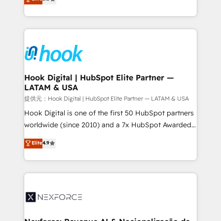
HubSpot partners 🔄 Top 5% globally in client
tailored solutions that drive results by leveraging
retention 📅 8+ years of consistent results since 2017
HubSpot’s platform and data to fuel success.
Who We Serve Revenue teams, marketing leaders,
Technical Solutions: - HubSpot Technical Consulting -
and sales ops at mid-market companies ready to
HubSpot CRM Implementation - HubSpot
move beyond spreadsheets into unified systems
Onboarding - Data Migration & Integrations -
that drive real business results.
Technical Audit & Optimization Strategic Solutions: -
Revenue Operations - Inbound Marketing -
Hook Digital | HubSpot Elite Partner —
LATAM & USA
Outbound Marketing - HubSpot CMS Website
Design & Development We empower our clients to
提供元：Hook Digital | HubSpot Elite Partner — LATAM & USA
reach their full potential by providing transparent,
Hook Digital is one of the first 50 HubSpot partners
relationship-driven support. With over 300 HubSpot
worldwide (since 2010) and a 7x HubSpot Awarded
certifications and accreditations, we deliver both the
Elite Partner. With 500+ projects across the U.S.,
Elite
4.9
technical know-how and strategic guidance you
Brazil, and LATAM, we combine global expertise with
need to succeed.
regional experience. Today, we are Brazil’s largest
HubSpot Elite Partner—trusted by companies across
the Americas to scale smarter. ⚙️ CRM
Implementation & Migration Onboarding across all
Hubs, plus migrations from Salesforce, Pipedrive, RD
Station, Freshdesk, Intercom, and more. Custom