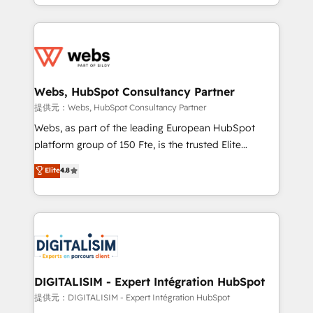
solve all your HubSpot challenges and improve user
sales, and service hubs • Built-in flexibility for
adoption, sales process and marketing results.
startups to global brands
Services 📚 Onboarding your team to HubSpot for
the first time 🔧 Designing and optimising your
HubSpot set-up for better results 🌐 Website design
and build using HubSpot 🔌 Integrating HubSpot
Webs, HubSpot Consultancy Partner
with other systems 🎓 Training your teams to be
提供元：Webs, HubSpot Consultancy Partner
HubSpot pros 📊 Lead generation services using
Webs, as part of the leading European HubSpot
HubSpot Why us? - SIX HubSpot Accreditations -
platform group of 150 Fte, is the trusted Elite
awarded by HubSpot after a rigorous process for
HubSpot CRM Partner offering you a roadmap on
Elite
4.8
CRM, Solutions Architecture, Onboarding , Data
maximizing EBITDA and achieving Commercial
Migration, Custom Integration & Platform
Excellence. With our targeted processes, we
Enablement -Onboarded over 500 businesses to
strengthen your digital transformation and minimize
HubSpot -Top 1% of partners worldwide -In-house
costs. As HubSpot's Advanced Accredited CRM
team of 25+ experts Contact us today to help you
Implementation partner, we provide expertise to
get more from your investment in HubSpot.
drive your business forward. Since 2015 we are fully
www.bbdboom.com
dedicated to HubSpot and with an experienced
DIGITALISIM - Expert Intégration HubSpot
team (50+), we work with reputable companies in
提供元：DIGITALISIM - Expert Intégration HubSpot
B2B sectors such as manufacturing, SaaS and