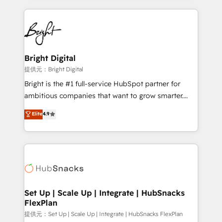
Growth-Driven Design Agency of the Year 🏆2015
automation, integration, and AI innovation to deliver
Became the 5th Agency to reach Diamond 🏆2014
lasting impact. We specialize in: • Turnkey and end-
HubSpot COS Performance Award 🏆2014 HubSpot
to-end HubSpot implementations • Onboarding for
COS Design Award 🏆2013 HubSpot Marketplace
Sales, Service, Marketing & Content Hubs • AI voice
Provider of the Year 🏆2011 Became a HubSpot
and chat agents, predictive automation, and smart
Bright Digital
Partner 📆Founded in 1997
workflows • Salesforce + HubSpot integration •
提供元：Bright Digital
RevOps and AI-driven sales enablement • Website
Bright is the #1 full-service HubSpot partner for
design and CMS development • ERP integration: SAP,
ambitious companies that want to grow smarter.
NetSuite, Microsoft Dynamics, … • Data cleansing
From HubSpot onboarding, to training, from
Elite
4.9
and CRM migration from any platform •
developing a new website to lead generation and
Client/member portals built on HubSpot • Custom
digital marketing; we do it all (and with great
and complex integrations: SAM.gov, GovWin,
results)! In short, our services include: - HubSpot
QuickBooks, PandaDoc, ClickUp, Shopify, Mapsly,
consultancy: onboarding, training, data migration -
WooCommerce, BuilderTrend, and more Experience
HubSpot development: websites, custom modules,
the difference — reach out to see how AI + HubSpot
integrations - Marketing & sales solutions: digital
can transform your business.
marketing, advertising, campaigns, content and
Set Up | Scale Up | Integrate | HubSnacks
FlexPlan
design We connect people, data and technology to
improve customer experiences. With our bright
提供元：Set Up | Scale Up | Integrate | HubSnacks FlexPlan