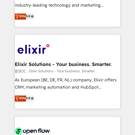
intake; pipeline and document workflows 🛒 E-
industry-leading technology and marketing
Commerce: Shopify, WooCommerce; lifecycle and
consultancy. Our focus is on enterprise and mid-
Elite
5.0
revenue automation 🏢 Real Estate: deal pipelines;
market B2B companies globally that want a strategic
portfolio and lifecycle management 🏭
approach to execute their goals through creative
Manufacturing: ERP integrations; operational
applications of our solutions; Technical HubSpot
alignment 🛡️ Compliance & Data Considerations:
Consulting, Content Marketing, Growth-Driven
HIPAA-aware; CASL-compliant; GDPR-ready
Design, Migrations + Integrations. Mole Street’s
implementations where required 💡 Why 500+
mission is empowering others to realize their
Clients Choose Us: Elite Partner; technical, fast, and
greatness, which is achieved through creating
Elixir Solutions - Your business. Smarter.
built to scale.
absolute clarity, derived from a well-defined
提供元：Elixir Solutions - Your business. Smarter.
strategy, executed well, and reported on with clear
As European (BE, DE, FR, NL) company, Elixir offers
results. The culture is driven by core values; Joy, Grit,
CRM, marketing automation and HubSpot
Accountability, Curiosity, Authenticity, Growth
integration products and services to mid-market
Elite
5.0
Mindedness, and Clarity. We are driven to win for the
and enterprise customers. We ensure that your sales,
collective good of the company and its clientele, and
service and marketing department operates in the
dedicated to breaking the mold from the agency of
most effective way, while at the same time
the past into the consultancy of the future. Great
leveraging your commercial data for a fully
things are happening.
integrated buyers journey. Elixir is located in