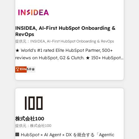
INSIDEA, AI-First HubSpot Onboarding &
RevOps
提供元：INSIDEA, AI-First HubSpot Onboarding & RevOps
★ World's #1 rated Elite HubSpot Partner, 500+
reviews on HubSpot, G2 & Clutch. ★ 150+ HubSpot
Certified Experts & Trainers across the team ★
Elite
5.0
1,500+ implementations across five continents ★ AI-
First, RevOps-led, Onboarding obsessed ★
Company of the Year 2024/25 INSIDEA helps
growing companies turn HubSpot into a revenue
engine. We onboard your team, migrate your data,
and build AI-powered workflows that drive adoption
from week one, in your time zone. What we do ➤
株式会社100
Onboarding: Live in weeks, with workflows built
提供元：株式会社100
around your business, not a template. ➤ Migration:
🏢 HubSpot × AI Agent × DX を統合する「Agentic