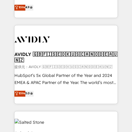
Strategy: Activate Breeze Agents, configure HubSpot
North America. Avec plus de 115 experts en
Elite
4.9
AI, & maximize AEO with tailored AI services. 🧩
marketing automation, Growth, Revops, CRM et
Integrations: Extend HubSpot with custom
webdesign. Markentive is both a consulting firm, a
integrations, hosting, & maintenance.
digital agency and an integrator. With over 115
experts in marketing automation, growth, revops,
CRM and webdesign (We focus on EMEA - USA
customers).
AVIDLY 🇬🇧🇫🇮🇸🇪🇩🇰🇺🇸🇨🇦🇳🇴🇩🇪🇦🇺
🇳🇿
提供元：AVIDLY 🇬🇧🇫🇮🇸🇪🇩🇰🇺🇸🇨🇦🇳🇴🇩🇪🇦🇺🇳🇿
HubSpot’s 5x Global Partner of the Year and 2024
EMEA & APAC Partner of the Year. The world’s most
experienced and fully accredited HubSpot Solutions
Elite
5.0
Partner. 🚀 With 2,750+ HubSpot projects delivered
and 370+ specialists across EMEA, APAC and NAM,
we de-risk complex CRM programmes and
accelerate ROI across every HubSpot Hub. 🧭 From
multi-region migrations to AI-powered automation,