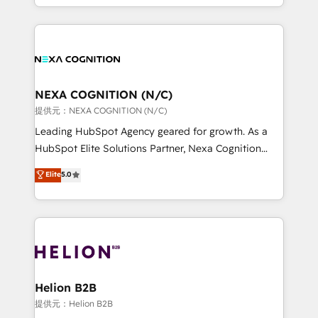
to HubSpot New lead generation strategies Time-
implementation. And we deliver best practice across
saving automations Fresh growth campaigns Robust
the whole HubSpot platform, covering marketing,
help desk Unified revenue operations Dynamic
sales, service, CMS and integrations. We work with
website development Award-winning creative
all businesses, from start-up to Enterprise, and have
design We live and breathe HubSpot and are ready
delivered the largest HubSpot implementations in
to take on real challenges!
the world. Our human approach to digital
NEXA COGNITION (N/C)
transformation is designed for businesses who want
提供元：NEXA COGNITION (N/C)
to grow. And we're passionate about APAC
Leading HubSpot Agency geared for growth. As a
businesses leading the world in technology, agility
HubSpot Elite Solutions Partner, Nexa Cognition
and productivity. We also have a proven track
ranks in the top 1% of global HubSpot Partners and
Elite
5.0
record migrating businesses from CRM & Marketing
has been one of the longest-standing partners since
Platforms such as Salesforce, Dynamics, Pipedrive,
2012. We empower businesses to harness the full
and Marketo onto HubSpot. Our methodology
potential of HubSpot by combining strategic
literally transforms the way the businesses we work
insights with technical excellence, we deliver
with attract and retain customers, manage their
bespoke HubSpot solutions tailored to drive
business people and processes, and how they
measurable growth and operational efficiency. Why
service their customers.
Choose Nexa Cognition? 🚀 HubSpot Expertise: Our
Helion B2B
certified team specialises in CRM implementation,
提供元：Helion B2B