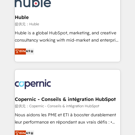
skills, processes, and internal team you need to
CRM Migrations using our in-house "HubScrub" Tool.
attract the right buyers, close deals faster, and grow
without outside dependencies. You’ll learn how to: •
Huble
Set up, audit, and organize your HubSpot portal •
提供元：Huble
Get your sales team fully using HubSpot • Track
Huble is a global HubSpot, marketing, and creative
pipeline and revenue across the entire buyer journey
consultancy working with mid-market and enterprise
• Build an in-house marketing team that drives
businesses. We go beyond implementation, shaping
Elite
4.9
growth • Create content and videos that attract
the strategy, processes, and teams that turn
buyers • Use AI to scale smarter Our coaching-led
HubSpot into a genuine growth engine. Named
approach works best for companies that are done
HubSpot's Global Partner of the Year in 2024,
with outsourcing and ready to build something that
consistently ranked among their top 5 partners
lasts. So if you're ready to become the most trusted
worldwide, and with over 15 years in the ecosystem,
voice in your market, let’s talk.
Huble has built a track record that speaks for itself.
One company, one operating model, delivering
Copernic - Conseils & intégration HubSpot
across offices and consulting teams in the UK, USA,
提供元：Copernic - Conseils & intégration HubSpot
Canada, Germany, France, Belgium, Singapore, and
Nous aidons les PME et ETI à booster durablement
South Africa. Certified compliant with ISO/IEC
leur performance en répondant aux vrais défis : •
27001:2022 and ISO 9001:2015 across all seven
Intégration de HubSpot avec d’autres outils (ERP,
Elite
4.9
international offices and 175+ employees.