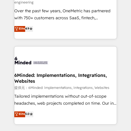
engineering
HubSpot Partner since 2012 • 2022 EMEA Impact
Over the past few years, OneMetric has partnered
Award: Best Integration • 150+ successful HubSpot
with 750+ customers across SaaS, fintech,
projects • Clients in 30+ industries • Proprietary
healthcare, real estate, and other industries. With
technology for integrations • Multilingual team:
Elite
4.9
150+ HubSpot-certified experts, we deliver scalable
English, Spanish, Portuguese & Italian 👉 Grow
solutions to complex GTM and RevOps challenges.
smarter with AI and HubSpot.
Our Expertise 🔹 Onboarding & Implementation:
Accredited HubSpot Partner, ensuring smooth setup
tailored to your GTM motion. 🔹 Migrations:
Accredited HubSpot Partner, ensuring migration
from other CRMs to HubSpot without data loss or
6Minded: Implementations, Integrations,
Websites
downtime. 🔹 RevOps Strategy: Align teams,
processes, and data to drive revenue efficiency. 🔹
提供元：6Minded: Implementations, Integrations, Websites
Integrations: Connect HubSpot with your tech stack
Tailored implementations without out-of-scope
for better adoption. 🔹 Custom Solutions: Build
headaches, web projects completed on time. Our in-
tailored apps, workflows, and configurations. We are
house team of certified CRM architects, experts,
Elite
5.0
SOC 2 Type II and ISO 27001 certified, reinforcing
developers, designers, and marketers handles all
our commitment to data security and compliance. At
aspects of your HubSpot. ✨ 400+ global clients ✨
OneMetric, we help revenue teams focus on the