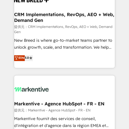
定の代行ではなく、設計の責任」を引き受け、部門横断
technical development team. - 19 HubSpot-certified
の統合・浸透・変革管理を実行します。 ▸ CMS戦略設
trainers to drive platform adoption. 📈 Revenue
CRM Implementations, RevOps, AEO + Web,
計・構築：リード獲得・CVR・SEOを前提にした情報設
Demand Gen
Generation - Full-funnel marketing and high-
計・導線設計・テンプレート設計をContent Hubで一体
performance advertising via Point Success Media. -
提供元：CRM Implementations, RevOps, AEO + Web, Demand
Gen
提供。 ▸ 既存CRM・MAからの移行支援：Salesforce・
Expert deployment of Breeze AI and custom agents
Marketo・Pardot等からの移行、カスタム設計、履歴
New Breed is where go-to-market teams partner to
to automate growth. 🏆 Elite Excellence - 8 platform
データ移行と活用設計まで。 ▸ AEO対応：ChatGPT・
unlock growth, scale, and transformation. We help
accreditations and deep HIPAA-compliance
Perplexity等のAI検索からの流入・引用を前提にコンテ
companies activate HubSpot’s AI-powered
expertise. - A team of 250+ experts dedicated to
Elite
5.0
ンツとサイト構造を最適化。 🏆 なぜ100incを選ぶの
customer platform and operationalize HubSpot’s
your resilient growth.
か？ ✓ HubSpot Eliteパートナー認定 ✓ HubSpotアワ
Loop Marketing framework through expert-led
ード受賞・HUGリーダー ✓ ISO27001:2022 /
services, smart agents, and purpose-built apps,
ISO9001:2015 取得 ✓ 400社以上の導入実績 ✓
tailored to your business. Together, we unlock
HubSpot大百科 出版 CRM・AI活用に関するご相談、現
results, fast. ⚙️CRM & RevOps: Align all Hubs to your
状整理の壁打ちなど、構想段階からお気軽にお問い合わ
buyer journey for clean data, scalability, & reporting.
せください。
🎯Demand Gen & ABM: Drive pipeline with inbound,
Markentive - Agence HubSpot - FR - EN
ABM, AEO, SEO, & paid media. 👩‍💻Web Design:
提供元：Markentive - Agence HubSpot - FR - EN
Build high-performing websites with UX, messaging,
Markentive fournit des services de conseil,
& conversion strategy that drive results. 🤖AI
d'intégration et d'agence dans la région EMEA et