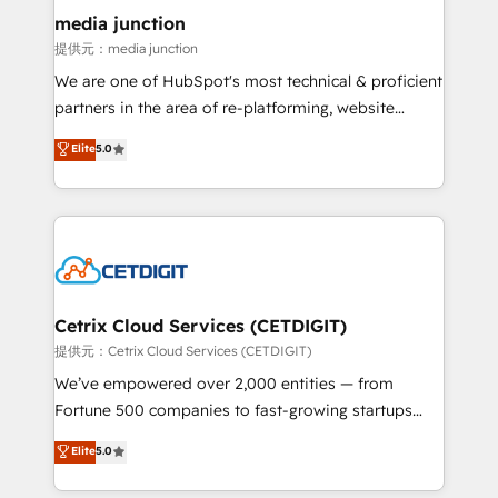
Mexico, USA, and Portugal—we've executed over a
media junction
hundred successful operations. Our approach,
提供元：media junction
rooted in RevOps principles, integrates analysis,
We are one of HubSpot's most technical & proficient
training, planning, and qualification. Leveraging
partners in the area of re-platforming, website
technology, data analytics, CRM optimization, and
design & development. We specialize in multi-hub
Elite
5.0
inbound marketing tactics, we focus on
implementations for mid-market & enterprise
understanding, nurturing, and converting leads.
companies. We are woman-owned, powered by
Partner with us to unlock your business's full
coffee, and we ❤️ dogs. We produce award-winning
potential and achieve sustained growth in today's
work for our clients. 🏆2023 Technical Expertise
competitive market.
Impact Award 🏆2022 Technical Expertise Impact
Award 🏆2022 Platform Migration Excellence Impact
Award 🏆2020 Elite Solutions Partner 🏆2019
Cetrix Cloud Services (CETDIGIT)
Integrations HubSpot Impact Award 🏆2019
提供元：Cetrix Cloud Services (CETDIGIT)
Marketing Enablement HubSpot Impact Award 🏆
We’ve empowered over 2,000 entities — from
2018 Website Design HubSpot Impact Award 🏆2017
Fortune 500 companies to fast-growing startups
Website Design HubSpot Impact Award 🏆2016
and nonprofits — to streamline operations, scale
Elite
5.0
Growth-Driven Design Agency of the Year 🏆2016
revenue, and unlock the full potential of HubSpot.
Sales Enablement HubSpot Impact Award 🏆2015
With deep technical and industry expertise, we fuse