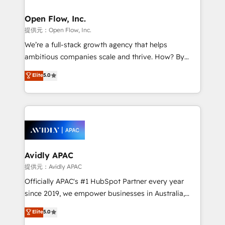
Brussels, Munich "München", Cologne "Köln", Paris
and Amsterdam. Elixir is a first mover and leader
Open Flow, Inc.
when it comes to HubSpot sales and service
提供元：Open Flow, Inc.
implementations, highly renowned for our business
We’re a full-stack growth agency that helps
acumen, process (re-)design experience and a
ambitious companies scale and thrive. How? By
massive amount of success stories in this area. We
upgrading and streamlining every single revenue-
Elite
5.0
integrate HubSpot with complex solutions like SAP,
generating aspect of your business. We’re proud
MicroSoft, custom solutions,... Our company also has
HubSpot Elite Solutions Partners and devout CRM
strong experience with HubSpot CRM extension,
nerds who can harness HubSpot’s custom digital
mobile apps for Field Service Management and
tools to improve each touchpoint of your customer
Retail execution, CPQ, customer portals and
experience. Working hand-in-hand with your team,
HubSpot CMS developments. And we're champions
we’ll assemble a RevOps machine that drives more
when it comes to complex data migrations.
traffic, generates better leads and crushes your
Avidly APAC
revenue goals. We've worked with thousands of
提供元：Avidly APAC
HubSpot customers and we'd love to work with you
Officially APAC's #1 HubSpot Partner every year
too! Clients come to us for: Advanced CRM solutions
since 2019, we empower businesses in Australia,
System Integrations both Custom and Native to
New Zealand, and globally to realise their full
Elite
5.0
HubSpot Data System Migrations between systems
potential through enterprise HubSpot CRM