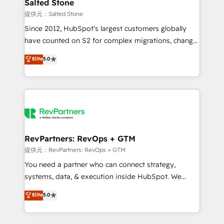
we turn complexity into clarity, human at global
Salted Stone
scale. 🏆 HubSpot’s CEO called us “the partner of the
提供元：Salted Stone
future.” Others agree it is proof of trust built through
Since 2012, HubSpot’s largest customers globally
measurable impact.
have counted on S2 for complex migrations, change
management, systems integration, and creative
Elite
5.0
solutions that deliver measurable impact and
transform brand experiences As one of the few full-
service creative agencies in the HubSpot
ecosystem, we blend strategy, technology, & award-
winning design to build scalable, globally
regionalized HubSpot websites, integrated
marketing campaigns, & RevOps frameworks that
RevPartners: RevOps + GTM
fuel long-term success We connect the entire
提供元：RevPartners: RevOps + GTM
customer lifecycle through seamless integrations,
You need a partner who can connect strategy,
ensure long-term adoption with change-
systems, data, & execution inside HubSpot. We
management programs, and align marketing, sales,
bridge the gap where most agencies fall short by
Elite
5.0
and service to drive sustainable growth With 6 key
combining GTM strategy with technical execution to
HubSpot accreditations and experience across
solve the right problem with the right solution. As the
hundreds of organizations in dozens of industries,