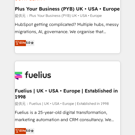
HubSpot Content Hub, WordPress development,
B2B SEO, paid media, and content. We work with
Plus Your Business (PYB) UK • USA • Europe
enterprise and growth-led companies across
提供元：Plus Your Business (PYB) UK • USA • Europe
technology, professional services, financial services
HubSpot getting complicated? Multiple hubs, messy
and industrial sectors. Offices in Johannesburg, Cape
migrations, AI, governance. We organise that
Town and London. 500+ HubSpot CRM
complexity, so your team can put HubSpot to work...
Elite
5.0
implementations delivered. AI visibility coverage
Welcome to our Profile! We help with: • CRM
across ChatGPT, Claude, Perplexity, Gemini and
implementation, reports, workflows, and team
Google AI Overviews. HubSpot Impact Award -
training • CRM migration from Salesforce, Pipedrive,
Customer First HubSpot Impact Award - Integrations
Dynamics and others • Technical projects including
Innovation HubSpot Impact Award - Platform
custom API integrations with ERP (and other
Migration Excellence HubSpot Impact Award -
systems) • AI governance for HubSpot-centred
Platform Excellence 35+ full-time HubSpot
operations A little about us: • Boutique 'Elite' team of
Fuelius | UK • USA • Europe | Established in
professionals.
1998
12 • 150+ clients across Sales Hub, Marketing Hub,
Service Hub, Data Hub and CMS • ISO/IEC
提供元：Fuelius | UK • USA • Europe | Established in 1998
27001:2022, ISO 9001:2015, and ISO 42001:2023
Fuelius is a 25-year-old digital transformation,
certified - the AI management standard • GuardHub:
marketing automation and CRM consultancy. We
our AI governance framework, built on ISO 42001
enable mid-market and enterprise clients to
Elite
5.0
Ready for the next step? Click the 👈 '𝗖𝗼𝗻𝘁𝗮𝗰𝘁
maximise their return from digital and fuel their