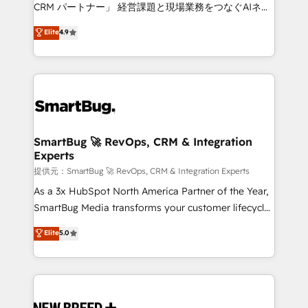
Move from any legacy CRM. Zero downtime, full data
CRM パートナー」 経営課題と現場業務をつなぐAIネイ
integrity. ➤ Implementation: Configure HubSpot to
ティブ・エージェンシーとして、HubSpot Eliteの実装
Elite
4.9
run your revenue process. Sales, marketing, and
力で顧客フロント業務を再設計します。 💡 100inc は何
service wired together. ➤ AI and Integrations: Layer
をする会社か？ HubSpotを共通基盤に、AIエージェン
Breeze AI, custom agents, and APIs to remove
トを組み込んだ顧客フロント業務（マーケティング・営
manual work. ➤ Ongoing Management: Monthly
業・CS）を組織全体で設計・実装する日本のAIネイテ
tune-ups, feature rollouts, adoption coaching. Buying
ィブ・エージェンシーです。事業部・グループ会社・部
HubSpot, switching to it, or reviving a stale portal?
門が分立する組織で、データと業務プロセスのサイロ化
We are built for the work.
を、CRMを軸とした全社共通基盤に再構築します。意
SmartBug 🚀 RevOps, CRM & Integration
Experts
思決定者・PMO・現場担当者に並走します。 1️⃣
HubSpot導入・活用支援 顧客データの一元化から、
提供元：SmartBug 🚀 RevOps, CRM & Integration Experts
GTMの見える化・自動化まで。全Hub統合運用、デー
As a 3x HubSpot North America Partner of the Year,
タ品質設計、グループ横断のCRM統合に対応します。
SmartBug Media transforms your customer lifecycle
2️⃣ AIエージェント組織構築 営業・マーケティング業務
into a revenue engine. Our unified ecosystem
Elite
5.0
の一部をAIが自律実行する組織への移行を設計・実装。
includes specialized divisions Globalia (AI &
Breeze・Claude等をHubSpotと連携させ、役割定義・
Software) and Point Success Media (Paid Media),
運用ルール・成果指標まで含めて設計します。 3️⃣ 全社
making this the official home for all three brands. 🔄
DX × AI推進のPMO伴走支援 複数部門をまたぐDX×AI変
Implementation & Integration - Seamless migrations
革を、構想から実装・定着までPMOとして主導。「設
and system integrations powered by Globalia’s