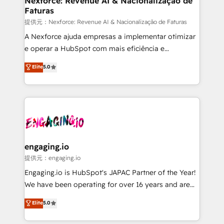
Nexforce: Revenue AI & Nacionalização de
Faturas
objects, automations, and integrations built for
growth. 🚀 AI-Driven GTM Orchestration Unify
提供元：Nexforce: Revenue AI & Nacionalização de Faturas
HubSpot with LinkedIn, WhatsApp, email, paid
A Nexforce ajuda empresas a implementar otimizar
media, and AI voice to drive pipeline. 🤖 AI Custom
e operar a HubSpot com mais eficiência e
Agent Development Deploy AI agents for
previsibilidade de receita. Combinamos Revenue
Elite
5.0
prospecting, follow-ups, service triage, and
Operations (RevOps) e Inteligência Artificial para
knowledge retrieval—built in HubSpot. ⚡ Fast-Track
estruturar processos integrar sistemas organizar
& Growth-Track Services Fast-Track: Rapid HubSpot
dados e automatizar operações. O objetivo é
onboarding in weeks Growth-Track: Unlock
transformar a HubSpot em um verdadeiro sistema
advanced optimization & adoption 📍 São Paulo, BR
operacional de receita conectando equipes
• Des Moines, IA • New York, NY
tecnologia e dados em uma operação integrada.
Também somos distribuidores oficiais da HubSpot
engaging.io
e de mais de 150 softwares globais permitindo
提供元：engaging.io
contratar e pagar a HubSpot em reais com nota
Engaging.io is HubSpot's JAPAC Partner of the Year!
fiscal no Brasil e gerar economia de até 50% na
We have been operating for over 16 years and are
contratação de softwares internacionais.
one of HubSpot's most experienced and technically
Elite
5.0
Oferecemos ainda agentes de IA especializados em
capable Agency Partners globally. We specialise in
HubSpot que automatizam tarefas executam rotinas
complex CRM migrations, implementations,