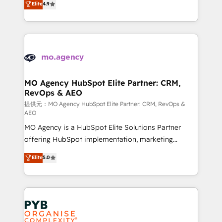
Elite
4.9
to your needs and sales objectives. With 125+
migrate, replatform, and scale smarter. We specialize
certifications, we are part of the most certified
in high-impact CRM and CMS migrations and
Canadian agencies, and we both hold Onboarding
onboarding from platforms like Salesforce, NetSuite,
Accreditations. Based in Canada (coast to coast), our
Zoho, Pardot, Marketo, Microsoft Dynamics, Wix,
services are offered in both English & French.
WordPress and legacy CRMs, turning fragmented
systems into unified, growth-ready HubSpot
architectures that accelerate revenue operations and
MO Agency HubSpot Elite Partner: CRM,
RevOps & AEO
performance. - Multi-object CRM migration, cleanup,
and implementation. - Pre-built and custom
提供元：MO Agency HubSpot Elite Partner: CRM, RevOps &
AEO
integrations across your full tech stack. - Custom
MO Agency is a HubSpot Elite Solutions Partner
object setup, CMS builds, and full-funnel automation.
offering HubSpot implementation, marketing
- Dashboards, lifecycle campaigns, and lead
automation, CRM and RevOps consulting, data
nurturing sequences. - Cross-hub setup across
Elite
5.0
architecture, sales enablement, lifecycle automation,
Marketing, Sales, Operations, and Service Hubs. -
lead scoring and revenue reporting. HubSpot,
Ongoing optimization, managed support, and
Salesforce and integrated enterprise stacks. Digital
scalable retainers. Let’s make HubSpot your most
Marketing, Answer Engine Optimisation, and
powerful growth engine. Built to convert, scale, and
Generative Engine Optimisation (AI Search),
drive results.