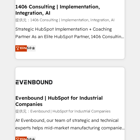
allowing companies to optimize processes and meet
1406 Consulting | Implementation,
Integration, AI
the needs of the customer. We are part of Impresoft
Group, a group of specialized and complementary
提供元：1406 Consulting | Implementation, Integration, AI
companies that divide their offer into 4
Strategic HubSpot Implementation + Coaching
Competence Centers: Smart Manufacturing,
Partner As an Elite HubSpot Partner, 1406 Consulting
Customer First, Enabling Technologies & Security.
helps mid-market revenue teams transform how
Elite
5.0
The synergies generated by these integrations,
they sell, market, and serve. We don't just build your
together with the combination of talents, skills,
HubSpot—we teach your team to own it, then stay
solutions and services, have allowed the group to
to help you keep winning. What We Do ⚙️ CRM
build an unrivaled offering portfolio on the market
Implementations across Marketing, Sales, Service,
to accompany companies on their digital
Data & Content 📈 Sales & Marketing Alignment +
transformation journey.
Revenue Team Enablement 🤖 Breeze AI & Custom
Agent Creation 🔄 Custom Integrations & Data
Evenbound | HubSpot for Industrial
Companies
Migration Why 1406 We become part of your team.
Your team learns while we build. We fix what others
提供元：Evenbound | HubSpot for Industrial Companies
broke. Built for mid-market reality—practical
At Evenbound, our team of strategic and technical
solutions that work with your actual headcount and
experts helps mid-market manufacturing companies
constraints. By the Numbers 🏆 Top 1% of all
achieve real growth. We specialize in delivering
Elite
5.0