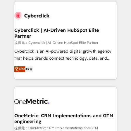
website, or build your new one.
Cyberclick | AI-Driven HubSpot Elite
Partner
提供元：Cyberclick | AI-Driven HubSpot Elite Partner
Cyberclick is an AI-powered digital growth agency
that helps brands connect technology, data, and
creativity to achieve measurable results. Founded in
Elite
4.9
Barcelona and operating across Spain, LATAM, and
the UK, we support global companies in building
smarter marketing, sales, and customer success
strategies. As the only HubSpot Elite Partner in
Iberia (Spain & Portugal), we combine human insight
with intelligent automation to drive sustainable
growth. Our multidisciplinary team designs solutions
OneMetric: CRM Implementations and GTM
engineering
that simplify complexity, boost performance, and
turn innovation into real impact. 🌍 Highlights •
提供元：OneMetric: CRM Implementations and GTM