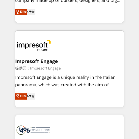
company made up of builders, designers, and big
years as a HubSpot partner. • 2023 Impact Awards:
thinkers. We blend strategy, design, and
Elite
4.9
Platform Migration Excellence. • Top 3 Partner of the
development—always fueled by curiosity—to turn
Year LATAM 2022, 2023, 2024, 2025. • Partner of the
ideas, opportunities, and challenges into meaningful
Year 2024. • Organizer of Aliados.ai (AI, marketing &
experiences. To us, technology is more than just
tech global congress). 👉 Ready to scale your
code; it’s about creating things that are useful, cool,
business with HubSpot? Let Cebra’s experts help
and—most importantly—simple. That’s why we lean
you grow faster, smarter, and with impact.
into bold ideas and shape them into thoughtful
products and strategies that actually make a
Impresoft Engage
difference.
提供元：Impresoft Engage
Impresoft Engage is a unique reality in the Italian
panorama, which was created with the aim of
putting Customer Experience at the center by
Elite
4.9
creating digital environments capable of integrating
people, processes and data. We offer the best
digital solutions on the market, ranging from CRM
processes and technologies to digital strategy, from
marketing automation to online and offline sales
processes through Customer Service Management,