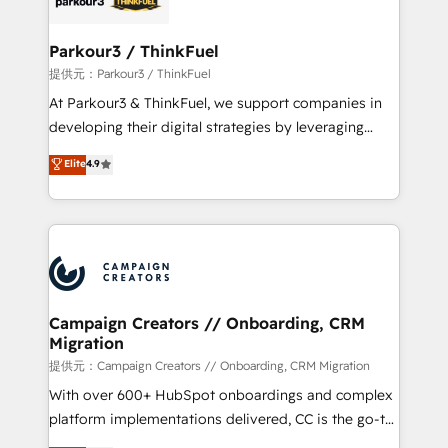
automation, and revenue intelligence to help
companies scale faster and smarter. 🔹 BOOMS:
Parkour3 / ThinkFuel
Demand generation for all your buyers With BOOMS,
提供元：Parkour3 / ThinkFuel
you invest in 100% of your buyers, accelerating your
At Parkour3 & ThinkFuel, we support companies in
growth and positioning yourself as an undisputed
developing their digital strategies by leveraging
leader. 🔹 BOOST: Optimize your digital
technologies and automating their marketing and
Elite
4.9
transformation process A methodology designed to
sales processes to generate growth. Our offer spans
implement HubSpot effectively and optimize your
from Strategy to Operations. We specialize in CRM
digital processes. 🔹 Trusted by Industry Leaders
onboarding and implementation, web design, sales
With an average rating of 4.9/5 and a proven track
& marketing automation, and digital marketing. With
record of business transformation, our growth-first
extensive experience working with tech companies
approach has helped brands dominate their
and manufacturers since 2002, we are committed to
markets.
empowering our clients and developing their
Campaign Creators // Onboarding, CRM
Migration
autonomy. Get to grips with HubSpot through
guided implementation and seamless integration of
提供元：Campaign Creators // Onboarding, CRM Migration
the CRM platform into your digital ecosystem. Would
With over 600+ HubSpot onboardings and complex
you like support in deploying your inbound
platform implementations delivered, CC is the go-to
marketing strategy? We'll provide support tailored
Elite Solutions Partner for businesses ready to