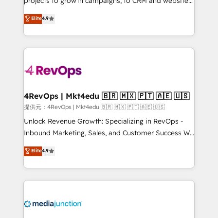
projects to growth campaigns, to CRM and websites.
HubSpot experts backed by over 10+ years of
Hire an agency that's experienced in every inch of
Elite
4.9
HubSpot experience ✔️Flexible pricing models —
HubSpot and willing to work hand-in-hand with your
Hourly-fee (assigned one Dedicated HubSpot
team to simplify the complex and build a better
Admin); Monthly-fee (HubSpot Admin + Project
experience for your team and customers.
Manager); and Fixed Project Cost (as per
requirement). ✔️Helped over 25,000+ customers so
far with our HubSpot solutions. ✔️Bespoke apps &
on-demand bundle services. Connect with us today!
4RevOps | Mkt4edu 🇧🇷 🇲🇽 🇵🇹 🇦🇪 🇺🇸
提供元：4RevOps | Mkt4edu 🇧🇷 🇲🇽 🇵🇹 🇦🇪 🇺🇸
Unlock Revenue Growth: Specializing in RevOps -
Inbound Marketing, Sales, and Customer Success We
specialize in driving revenue growth for companies
Elite
4.9
across industries through tailored marketing, sales,
and customer success strategies, utilizing RevOps
methodologies. As Latin America's largest HubSpot
partner and a global leader in education market, we
offer unparalleled insights. Operating in five
countries—Brazil, UAE (Abu Dhabi/Dubai/Sharjah),