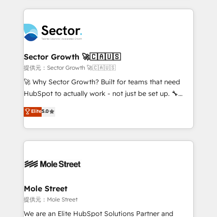
no CRM e mantêm os dados organizados, como um
integrations, custom CMS portal development,
especialista operando a plataforma 24/7. Hoje 300+
design & UX for mid to large to multi national
empresas em 13 países utilizam a Nexforce. Somos
businesses. Our teams are based in North America
a maior parceira da HubSpot na América Latina e
and APAC. We are HubSpot's top-ranked Advanced
líder no ranking global de sucesso do cliente da
Implementation Certified Partner and we contribute
Sector Growth 🚀🇨🇦🇺🇸
HubSpot.
to their advisory council. We strive to do 'good work
提供元：Sector Growth 🚀🇨🇦🇺🇸
with good people' and have worked with incredible
🚀 Why Sector Growth? Built for teams that need
brands. You can see some of them on our website,
HubSpot to actually work - not just be set up. 🔧
along with plenty of case studies.
HubSpot Experts: Onboarding, migrations,
Elite
5.0
automation, and training built for adoption. ⚡ Highly
Technical Execution: ERP, EMR and Custom
Integrations; complex builds delivered in weeks, not
months. 🤖 AI Consulting & Agents: AI-powered
workflows; automation agents; process optimization
inside HubSpot. 🏆 Industry Experience: 🏥
Healthcare: HIPAA implementations; secure data
Mole Street
workflows 💼 Financial Services: compliant
提供元：Mole Street
workflows; audit-ready reporting ⚖️ Legal: client
We are an Elite HubSpot Solutions Partner and