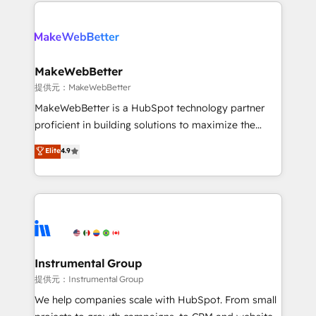
only firm in the world to hold Elite Partner
there’s a good chance one of our globally integrated
Accreditations with both HubSpot and Clay, our
teams has worked with clients just like you Let’s
clients gain a unique advantage in CRM architecture,
explore whether S2 is the partner you’ve been
pipeline generation, data intelligence, and go-to-
looking for...and get your next big initiative moving!
market execution. Why B2B Businesses Choose RP: -
MakeWebBetter
Secure: Soc2 compliant 🛡️ - Pricing: Implementations
提供元：MakeWebBetter
starting at $1,5k 💵 - Speed: Launch in 14 days ⚡ -
MakeWebBetter is a HubSpot technology partner
Global: 75+ RPers across five continents 🌐 - Scale:
proficient in building solutions to maximize the
Largest organically grown & fastest tiering Elite
operational efficiency of HubSpot. The fastest-
Elite
4.9
HubSpot Partner 🪴 - Sales Hub: More
growing tech-enabler & facilitator, MakeWebBetter,
implementations than any other Partner 💻 -
hands you the blend of HubSpot expertise &
Migrations: We convert Salesforce addicts to
eminent solutions & integrations. Trust us to
HubSpot evangelists 🧡 Don't hire a marketing
streamline your HubSpot experience. 🚀HubSpot
agency for an Ops problem. Don't hire a technical
Elite Partners with 10+ years of HubSpot experience
agency for a growth problem. Hire a partner built to
🤝HubSpot Premier Integration partner 🤝Google
solve both.
Premier Partner 2023 🌟5 HubSpot Accreditations 🌟
Instrumental Group
Won HubSpot Theme Challenge 2021 🌟INBOUND’19
提供元：Instrumental Group
HubSpot Rising Star Why us? Harnessing the full
We help companies scale with HubSpot. From small
potential of the powerful HubSpot CRM. ✔️A team of