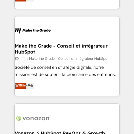
téléphonie, etc.) • Alignement des équipes grâce à un
outil et des données partagées • Amélioration de la
collecte et de l’analyse des données pour des
décisions éclairées • Optimisation de l’efficacité et
de la productivité des équipes Notre équipe de 30
consultants certifiés HubSpot aborde chaque projet
avec un engagement total, alignant processus
Make the Grade - Conseil et intégrateur
HubSpot
métiers et technologie, et guidant vos équipes à
travers le changement, tout en centrant vos objectifs
提供元：Make the Grade - Conseil et intégrateur HubSpot
d’entreprise. Grâce à une méthodologie éprouvée
Société de conseil en stratégie digitale, notre
auprès de plus de 400 clients, nous comprenons
mission est de soutenir la croissance des entreprises
rapidement vos enjeux et intégrons parfaitement
B2B à travers l’acquisition de nouveaux clients,
Elite
4.9
HubSpot dans votre organisation. Pour toute
l'intégration CRM et le développement des revenus
question technique ou besoin de structuration de
auprès de vos comptes existants. En France et à
votre projet HubSpot, contactez notre équipe pour
l'international, nous travaillons avec des ETI
un échange dédié.
ambitieuses, des grands groupes voulant aller au-
delà d’une simple transformation digitale et des
startups florissantes. Nos 3 grandes expertises sont :
➤ L’intégration de CRM et de méthodologie RevOps
Vonazon ⚡ HubSpot RevOps & Growth