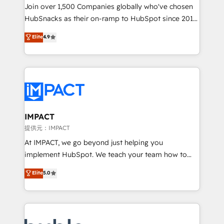
people, exciting ideas and can-do mentality, we
Join over 1,500 Companies globally who've chosen
ensure revenue growth on a daily basis. So tell us
HubSnacks as their on-ramp to HubSpot since 2014
your challenge; our passionate and growth driven
Simple pay-as-you-go plans that accelerate value...
Elite
4.9
team of 100+ experts is ready for you! Driving digital
1️⃣ Set Up | Onboarding New or Check-fixing existing
growth | www.brightdigital.com
HubSpot portals 2️⃣ Scale Up | 100% HubSpot Task
Execution... Global 24/7 ... All Experts 3️⃣ Integrate |
your entire Tech Stack with Custom Integrations
Slash months from your API Integration project... ⬅️
Click "Contact Business" ⬅️ to access 150+ Kickstart
Integration templates that put HubSpot in the center
IMPACT
of your tech stack, syncing... 🛍️ Shopify or
提供元：IMPACT
WooCommerce 💲 Stripe or Paypal 💰 Sage or
At IMPACT, we go beyond just helping you
Netsuite 🤖 Google or Microsoft ✍️ DocuSign or
implement HubSpot. We teach your team how to
PandaDoc 🌐 Avalara or Quaderno HubSnacks holds
master it. As the creators of the Endless Customers
Elite
5.0
the rare Advanced "Custom Integrations"
System™ (the next evolution of They Ask, You
Accreditation, securely sync data across... 🔄 any
Answer), we’re the only HubSpot partner built
apps, in any direction. Stuck on your old CRM..?
entirely around coaching and training. That means
Migrate | seamlessly off your old CRM onto a clean
we don’t do the work for you; we help you build the
new HubSpot portal with Advanced Website and