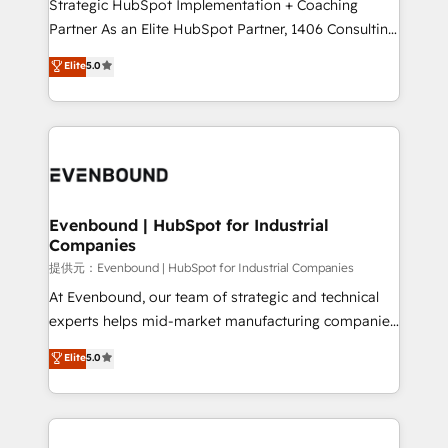
companies that divide their offer into 4
Strategic HubSpot Implementation + Coaching
Competence Centers: Smart Manufacturing,
Partner As an Elite HubSpot Partner, 1406 Consulting
Customer First, Enabling Technologies & Security.
helps mid-market revenue teams transform how
Elite
5.0
The synergies generated by these integrations,
they sell, market, and serve. We don't just build your
together with the combination of talents, skills,
HubSpot—we teach your team to own it, then stay
solutions and services, have allowed the group to
to help you keep winning. What We Do ⚙️ CRM
build an unrivaled offering portfolio on the market
Implementations across Marketing, Sales, Service,
to accompany companies on their digital
Data & Content 📈 Sales & Marketing Alignment +
transformation journey.
Revenue Team Enablement 🤖 Breeze AI & Custom
Agent Creation 🔄 Custom Integrations & Data
Evenbound | HubSpot for Industrial
Companies
Migration Why 1406 We become part of your team.
Your team learns while we build. We fix what others
提供元：Evenbound | HubSpot for Industrial Companies
broke. Built for mid-market reality—practical
At Evenbound, our team of strategic and technical
solutions that work with your actual headcount and
experts helps mid-market manufacturing companies
constraints. By the Numbers 🏆 Top 1% of all
achieve real growth. We specialize in delivering
Elite
5.0
HubSpot partners 🔄 Top 5% globally in client
tailored solutions that drive results by leveraging
retention 📅 8+ years of consistent results since 2017
HubSpot’s platform and data to fuel success.
Who We Serve Revenue teams, marketing leaders,
Technical Solutions: - HubSpot Technical Consulting -
and sales ops at mid-market companies ready to
HubSpot CRM Implementation - HubSpot