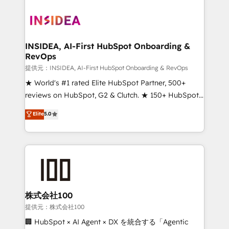
INSIDEA, AI-First HubSpot Onboarding &
RevOps
提供元：INSIDEA, AI-First HubSpot Onboarding & RevOps
★ World's #1 rated Elite HubSpot Partner, 500+
reviews on HubSpot, G2 & Clutch. ★ 150+ HubSpot
Certified Experts & Trainers across the team ★
Elite
5.0
1,500+ implementations across five continents ★ AI-
First, RevOps-led, Onboarding obsessed ★
Company of the Year 2024/25 INSIDEA helps
growing companies turn HubSpot into a revenue
engine. We onboard your team, migrate your data,
and build AI-powered workflows that drive adoption
from week one, in your time zone. What we do ➤
株式会社100
Onboarding: Live in weeks, with workflows built
提供元：株式会社100
around your business, not a template. ➤ Migration:
🏢 HubSpot × AI Agent × DX を統合する「Agentic