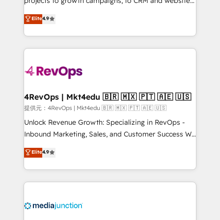
projects to growth campaigns, to CRM and websites.
HubSpot experts backed by over 10+ years of
Hire an agency that's experienced in every inch of
Elite
4.9
HubSpot experience ✔️Flexible pricing models —
HubSpot and willing to work hand-in-hand with your
Hourly-fee (assigned one Dedicated HubSpot
team to simplify the complex and build a better
Admin); Monthly-fee (HubSpot Admin + Project
experience for your team and customers.
Manager); and Fixed Project Cost (as per
requirement). ✔️Helped over 25,000+ customers so
far with our HubSpot solutions. ✔️Bespoke apps &
on-demand bundle services. Connect with us today!
4RevOps | Mkt4edu 🇧🇷 🇲🇽 🇵🇹 🇦🇪 🇺🇸
提供元：4RevOps | Mkt4edu 🇧🇷 🇲🇽 🇵🇹 🇦🇪 🇺🇸
Unlock Revenue Growth: Specializing in RevOps -
Inbound Marketing, Sales, and Customer Success We
specialize in driving revenue growth for companies
Elite
4.9
across industries through tailored marketing, sales,
and customer success strategies, utilizing RevOps
methodologies. As Latin America's largest HubSpot
partner and a global leader in education market, we
offer unparalleled insights. Operating in five
countries—Brazil, UAE (Abu Dhabi/Dubai/Sharjah),