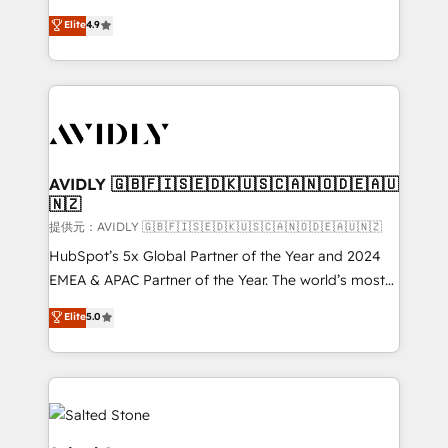
Strategy: Activate Breeze Agents, configure HubSpot
North America. Avec plus de 115 experts en
Elite
4.9
AI, & maximize AEO with tailored AI services. 🧩
marketing automation, Growth, Revops, CRM et
Integrations: Extend HubSpot with custom
webdesign. Markentive is both a consulting firm, a
integrations, hosting, & maintenance.
digital agency and an integrator. With over 115
experts in marketing automation, growth, revops,
CRM and webdesign (We focus on EMEA - USA
customers).
AVIDLY 🇬🇧🇫🇮🇸🇪🇩🇰🇺🇸🇨🇦🇳🇴🇩🇪🇦🇺
🇳🇿
提供元：AVIDLY 🇬🇧🇫🇮🇸🇪🇩🇰🇺🇸🇨🇦🇳🇴🇩🇪🇦🇺🇳🇿
HubSpot’s 5x Global Partner of the Year and 2024
EMEA & APAC Partner of the Year. The world’s most
experienced and fully accredited HubSpot Solutions
Elite
5.0
Partner. 🚀 With 2,750+ HubSpot projects delivered
and 370+ specialists across EMEA, APAC and NAM,
we de-risk complex CRM programmes and
accelerate ROI across every HubSpot Hub. 🧭 From
multi-region migrations to AI-powered automation,