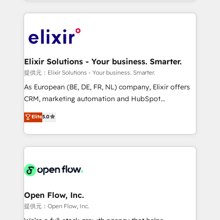
approach to execute their goals through creative
Manufacturing: ERP integrations; operational
applications of our solutions; Technical HubSpot
alignment 🛡️ Compliance & Data Considerations:
Consulting, Content Marketing, Growth-Driven
HIPAA-aware; CASL-compliant; GDPR-ready
Design, Migrations + Integrations. Mole Street’s
implementations where required 💡 Why 500+
mission is empowering others to realize their
Clients Choose Us: Elite Partner; technical, fast, and
greatness, which is achieved through creating
Elixir Solutions - Your business. Smarter.
built to scale.
absolute clarity, derived from a well-defined
提供元：Elixir Solutions - Your business. Smarter.
strategy, executed well, and reported on with clear
As European (BE, DE, FR, NL) company, Elixir offers
results. The culture is driven by core values; Joy, Grit,
CRM, marketing automation and HubSpot
Accountability, Curiosity, Authenticity, Growth
integration products and services to mid-market
Elite
5.0
Mindedness, and Clarity. We are driven to win for the
and enterprise customers. We ensure that your sales,
collective good of the company and its clientele, and
service and marketing department operates in the
dedicated to breaking the mold from the agency of
most effective way, while at the same time
the past into the consultancy of the future. Great
leveraging your commercial data for a fully
things are happening.
integrated buyers journey. Elixir is located in
Brussels, Munich "München", Cologne "Köln", Paris
and Amsterdam. Elixir is a first mover and leader
Open Flow, Inc.
when it comes to HubSpot sales and service
提供元：Open Flow, Inc.
implementations, highly renowned for our business