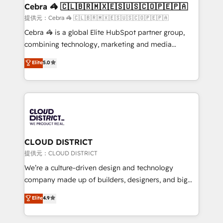
CS: 245% organic growth & +751% new visitors for a
Cebra 🦓 🇨🇱🇧🇷🇲🇽🇪🇸🇺🇸🇨🇴🇵🇪🇵🇦
full-funnel HubSpot project ✨ CS: 415% conversion
提供元：Cebra 🦓 🇨🇱🇧🇷🇲🇽🇪🇸🇺🇸🇨🇴🇵🇪🇵🇦
boost with a new HubSpot site Recognized leaders:
Cebra 🦓 is a global Elite HubSpot partner group,
🏆 HubSpot Platform Migration Impact Award 🏆
combining technology, marketing and media
Clutch HubSpot Global Leader 🏆 Finalist: HubSpot
expertise across Latin America and Southern
Elite
5.0
Inbound Campaign of the Year 🏆 Gold AVA Digital
Europe, with teams across 7 countries. Born in Chile,
Award for Best Website 🌟 Accreditations: CRM
we combine local insight with international reach to
Implementation, HubSpot Content Experience, CRM
help businesses grow through technology, creativity,
Data Migration & Custom Integration
AI and strategy. For over 12 years, we’ve delivered
500+ HubSpot implementations, building end-to-
end solutions that integrate CRM, AI automation,
inbound and loop marketing, content, and digital
CLOUD DISTRICT
creativity. Our multicultural team works in Spanish,
提供元：CLOUD DISTRICT
Portuguese, and English to design scalable strategies
We’re a culture-driven design and technology
that drive measurable growth. 🌎 Highlights: • 10+
company made up of builders, designers, and big
years as a HubSpot partner. • 2023 Impact Awards:
thinkers. We blend strategy, design, and
Elite
4.9
Platform Migration Excellence. • Top 3 Partner of the
development—always fueled by curiosity—to turn
Year LATAM 2022, 2023, 2024, 2025. • Partner of the
ideas, opportunities, and challenges into meaningful