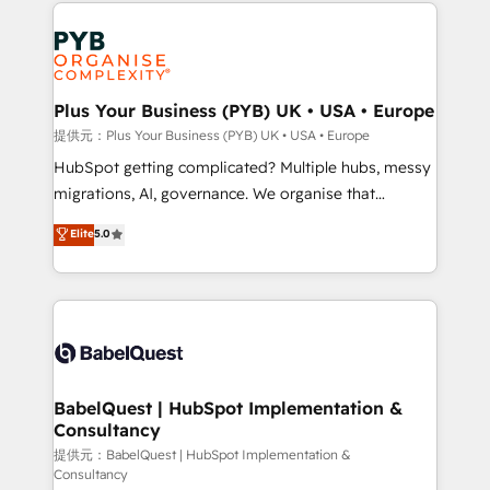
WordPress development. We work with enterprise
scalable retainers. Let’s make HubSpot your most
and growth-led companies across technology,
powerful growth engine. Built to convert, scale, and
professional services, financial services and
drive results.
industrial sectors. Offices in Johannesburg, Cape
Town, Dubai & London. 500+ HubSpot CRM
Plus Your Business (PYB) UK • USA • Europe
implementations delivered. AI visibility coverage
提供元：Plus Your Business (PYB) UK • USA • Europe
across ChatGPT, Claude, Perplexity, Gemini and
HubSpot getting complicated? Multiple hubs, messy
Google AI Overviews. HubSpot Impact Award -
migrations, AI, governance. We organise that
Customer First HubSpot Impact Award - Integrations
complexity, so your team can put HubSpot to work...
Elite
5.0
Innovation HubSpot Impact Award - Platform
Welcome to our Profile! We help with: • CRM
Migration Excellence HubSpot Impact Award -
implementation, reports, workflows, and team
Platform Excellence 40+ full-time HubSpot
training • CRM migration from Salesforce, Pipedrive,
professionals. 100s of certifications and
Dynamics and others • Technical projects including
accreditations with HubSpot.
custom API integrations with ERP (and other
systems) • AI governance for HubSpot-centred
operations A little about us: • Boutique 'Elite' team of
BabelQuest | HubSpot Implementation &
Consultancy
12 • 150+ clients across Sales Hub, Marketing Hub,
Service Hub, Data Hub and CMS • ISO/IEC
提供元：BabelQuest | HubSpot Implementation &
Consultancy
27001:2022, ISO 9001:2015, and ISO 42001:2023