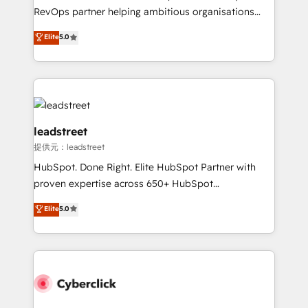
SaaS, Software Dev & IT and consulting, make the
RevOps partner helping ambitious organisations
most out of their HubSpot experience operating in
grow with clarity, confidence, and intelligence.
Elite
5.0
the United States, EU, UAE, Mexico and Latin
Operating across the UK, Netherlands, Ireland, and
America. From casual user to super fan: make
Canada, we’ve delivered thousands of successful
HubSpot an experience you LOVE!
HubSpot projects for mid-market and enterprise
clients worldwide, with over 10 years experience. We
combine HubSpot, data, and AI to design connected
go-to-market systems that align people, process,
leadstreet
and technology for predictable, scalable revenue
提供元：leadstreet
growth. Our expertise spans RevOps, CRM and data
HubSpot. Done Right. Elite HubSpot Partner with
architecture, AI enablement, and strategic marketing,
proven expertise across 650+ HubSpot
delivered through our proprietary FLAIR framework
implementations. With 12+ years of HubSpot
for responsible AI adoption. As a HubSpot Elite
Elite
5.0
experience, we help you use the HubSpot platform
Partner and ISO 27001:2022 certified consultancy,
to its fullest capacity, improve your current HubSpot
we blend strategy, creativity, and technology to help
website, or build your new one.
organisations scale smarter and grow stronger.