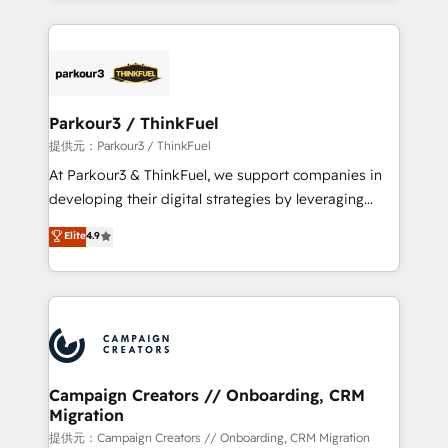
businesses worldwide. As Elite HubSpot Partners, we
specialize in crafting high-performance growth
strategies that integrate data-driven marketing,
automation, and revenue intelligence to help
companies scale faster and smarter. 🔹 BOOMS:
Parkour3 / ThinkFuel
Demand generation for all your buyers With BOOMS,
提供元：Parkour3 / ThinkFuel
you invest in 100% of your buyers, accelerating your
At Parkour3 & ThinkFuel, we support companies in
growth and positioning yourself as an undisputed
developing their digital strategies by leveraging
leader. 🔹 BOOST: Optimize your digital
technologies and automating their marketing and
Elite
4.9
transformation process A methodology designed to
sales processes to generate growth. Our offer spans
implement HubSpot effectively and optimize your
from Strategy to Operations. We specialize in CRM
digital processes. 🔹 Trusted by Industry Leaders
onboarding and implementation, web design, sales
With an average rating of 4.9/5 and a proven track
& marketing automation, and digital marketing. With
record of business transformation, our growth-first
extensive experience working with tech companies
approach has helped brands dominate their
and manufacturers since 2002, we are committed to
markets.
empowering our clients and developing their
Campaign Creators // Onboarding, CRM
Migration
autonomy. Get to grips with HubSpot through
guided implementation and seamless integration of
提供元：Campaign Creators // Onboarding, CRM Migration