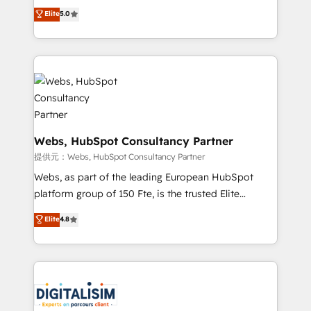
BBD Boom is the HubSpot partner that can help you
Elite
5.0
Execution • 750+ onboardings and 2,000+
to HubSpot Better. We work with your teams to
implementations • Deep expertise across marketing,
solve all your HubSpot challenges and improve user
sales, and service hubs • Built-in flexibility for
adoption, sales process and marketing results.
startups to global brands
Services 📚 Onboarding your team to HubSpot for
the first time 🔧 Designing and optimising your
HubSpot set-up for better results 🌐 Website design
and build using HubSpot 🔌 Integrating HubSpot
with other systems 🎓 Training your teams to be
Webs, HubSpot Consultancy Partner
HubSpot pros 📊 Lead generation services using
提供元：Webs, HubSpot Consultancy Partner
HubSpot Why us? - SIX HubSpot Accreditations -
Webs, as part of the leading European HubSpot
awarded by HubSpot after a rigorous process for
platform group of 150 Fte, is the trusted Elite
CRM, Solutions Architecture, Onboarding , Data
HubSpot CRM Partner offering you a roadmap on
Elite
4.8
Migration, Custom Integration & Platform
maximizing EBITDA and achieving Commercial
Enablement -Onboarded over 500 businesses to
Excellence. With our targeted processes, we
HubSpot -Top 1% of partners worldwide -In-house
strengthen your digital transformation and minimize
team of 25+ experts Contact us today to help you
costs. As HubSpot's Advanced Accredited CRM
get more from your investment in HubSpot.
Implementation partner, we provide expertise to
www.bbdboom.com
drive your business forward. Since 2015 we are fully