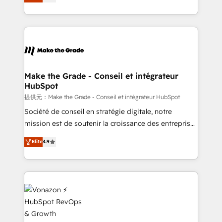
téléphonie, etc.) • Alignement des équipes grâce à un
outil et des données partagées • Amélioration de la
collecte et de l’analyse des données pour des
décisions éclairées • Optimisation de l’efficacité et
de la productivité des équipes Notre équipe de 30
consultants certifiés HubSpot aborde chaque projet
avec un engagement total, alignant processus
Make the Grade - Conseil et intégrateur
HubSpot
métiers et technologie, et guidant vos équipes à
travers le changement, tout en centrant vos objectifs
提供元：Make the Grade - Conseil et intégrateur HubSpot
d’entreprise. Grâce à une méthodologie éprouvée
Société de conseil en stratégie digitale, notre
auprès de plus de 400 clients, nous comprenons
mission est de soutenir la croissance des entreprises
rapidement vos enjeux et intégrons parfaitement
B2B à travers l’acquisition de nouveaux clients,
Elite
4.9
HubSpot dans votre organisation. Pour toute
l'intégration CRM et le développement des revenus
question technique ou besoin de structuration de
auprès de vos comptes existants. En France et à
votre projet HubSpot, contactez notre équipe pour
l'international, nous travaillons avec des ETI
un échange dédié.
ambitieuses, des grands groupes voulant aller au-
delà d’une simple transformation digitale et des
startups florissantes. Nos 3 grandes expertises sont :
➤ L’intégration de CRM et de méthodologie RevOps