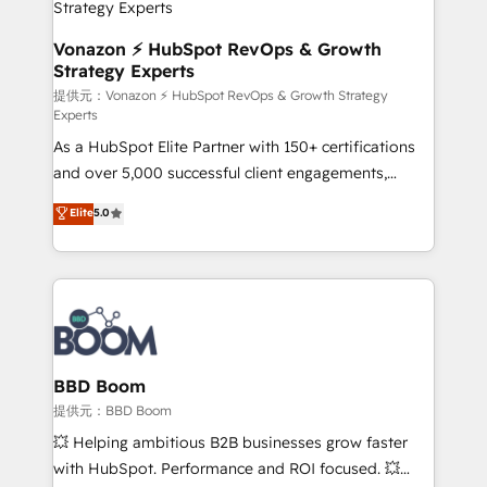
pour aligner les équipes marketing, commerciales et
support client (data migration, synchronisation API,
Vonazon ⚡ HubSpot RevOps & Growth
Strategy Experts
audit et maintenance) ➤ La création de sites internet
de conversion qui transforment les visiteurs en
提供元：Vonazon ⚡ HubSpot RevOps & Growth Strategy
Experts
opportunités d'affaires ➤ La mise en place de
As a HubSpot Elite Partner with 150+ certifications
stratégies d'acquisition marketing (SEO, SEA,
and over 5,000 successful client engagements,
inbound, automatisation marketing, ABM, IA,
Vonazon turns marketing complexity into
emailing) Informations clés : - 10 ans d'expérience -
Elite
5.0
measurable, scalable growth. From onboarding to
100+ intégrations CRM HubSpot réussies - 40
enterprise-grade campaigns, our in-house team
experts conseil - 150 certifications HubSpot
builds scalable strategies that drive long-term
cumulées
revenue. ⚙️ HubSpot Integration & Optimization •
Seamless CRM, CMS, and automation setup •
Complex platform migrations and data cleanups •
Custom APIs and third-party integrations 📈 End-to-
BBD Boom
End Revenue Acceleration • Lifecycle marketing and
提供元：BBD Boom
pipeline growth programs • Sales enablement tools
💥 Helping ambitious B2B businesses grow faster
and CRM optimization • Retention strategies with
with HubSpot. Performance and ROI focused. 💥
customer journey mapping 🏅 Elite-Level HubSpot