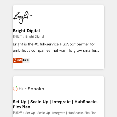
Growth-Driven Design Agency of the Year 🏆2015
automation, integration, and AI innovation to deliver
Became the 5th Agency to reach Diamond 🏆2014
lasting impact. We specialize in: • Turnkey and end-
HubSpot COS Performance Award 🏆2014 HubSpot
to-end HubSpot implementations • Onboarding for
COS Design Award 🏆2013 HubSpot Marketplace
Sales, Service, Marketing & Content Hubs • AI voice
Provider of the Year 🏆2011 Became a HubSpot
and chat agents, predictive automation, and smart
Bright Digital
Partner 📆Founded in 1997
workflows • Salesforce + HubSpot integration •
提供元：Bright Digital
RevOps and AI-driven sales enablement • Website
Bright is the #1 full-service HubSpot partner for
design and CMS development • ERP integration: SAP,
ambitious companies that want to grow smarter.
NetSuite, Microsoft Dynamics, … • Data cleansing
From HubSpot onboarding, to training, from
Elite
4.9
and CRM migration from any platform •
developing a new website to lead generation and
Client/member portals built on HubSpot • Custom
digital marketing; we do it all (and with great
and complex integrations: SAM.gov, GovWin,
results)! In short, our services include: - HubSpot
QuickBooks, PandaDoc, ClickUp, Shopify, Mapsly,
consultancy: onboarding, training, data migration -
WooCommerce, BuilderTrend, and more Experience
HubSpot development: websites, custom modules,
the difference — reach out to see how AI + HubSpot
integrations - Marketing & sales solutions: digital
can transform your business.
marketing, advertising, campaigns, content and
Set Up | Scale Up | Integrate | HubSnacks
FlexPlan
design We connect people, data and technology to
improve customer experiences. With our bright
提供元：Set Up | Scale Up | Integrate | HubSnacks FlexPlan