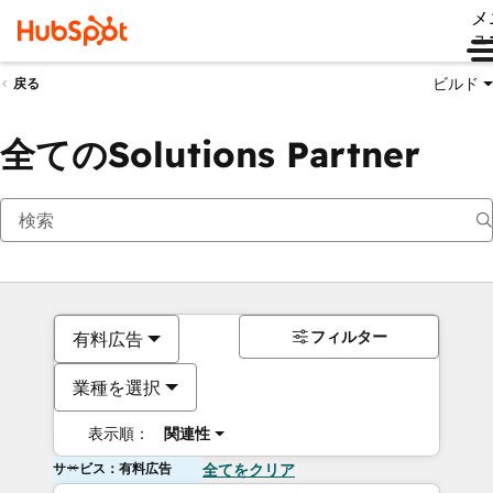
メ
ュ
ビルド
戻る
全てのSolutions Partner
フィルター
有料広告
業種を選択
表示順：
関連性
サービス：有料広告
全てをクリア