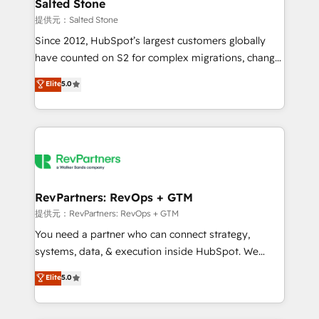
we turn complexity into clarity, human at global
Salted Stone
scale. 🏆 HubSpot’s CEO called us “the partner of the
提供元：Salted Stone
future.” Others agree it is proof of trust built through
Since 2012, HubSpot’s largest customers globally
measurable impact.
have counted on S2 for complex migrations, change
management, systems integration, and creative
Elite
5.0
solutions that deliver measurable impact and
transform brand experiences As one of the few full-
service creative agencies in the HubSpot
ecosystem, we blend strategy, technology, & award-
winning design to build scalable, globally
regionalized HubSpot websites, integrated
marketing campaigns, & RevOps frameworks that
RevPartners: RevOps + GTM
fuel long-term success We connect the entire
提供元：RevPartners: RevOps + GTM
customer lifecycle through seamless integrations,
You need a partner who can connect strategy,
ensure long-term adoption with change-
systems, data, & execution inside HubSpot. We
management programs, and align marketing, sales,
bridge the gap where most agencies fall short by
Elite
5.0
and service to drive sustainable growth With 6 key
combining GTM strategy with technical execution to
HubSpot accreditations and experience across
solve the right problem with the right solution. As the
hundreds of organizations in dozens of industries,