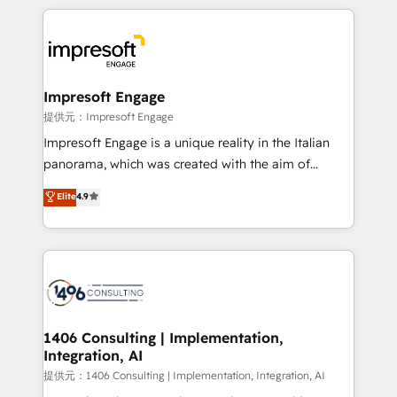
Year 2024. • Organizer of Aliados.ai (AI, marketing &
experiences. To us, technology is more than just
tech global congress). 👉 Ready to scale your
code; it’s about creating things that are useful, cool,
business with HubSpot? Let Cebra’s experts help
and—most importantly—simple. That’s why we lean
you grow faster, smarter, and with impact.
into bold ideas and shape them into thoughtful
products and strategies that actually make a
Impresoft Engage
difference.
提供元：Impresoft Engage
Impresoft Engage is a unique reality in the Italian
panorama, which was created with the aim of
putting Customer Experience at the center by
Elite
4.9
creating digital environments capable of integrating
people, processes and data. We offer the best
digital solutions on the market, ranging from CRM
processes and technologies to digital strategy, from
marketing automation to online and offline sales
processes through Customer Service Management,
allowing companies to optimize processes and meet
1406 Consulting | Implementation,
Integration, AI
the needs of the customer. We are part of Impresoft
Group, a group of specialized and complementary
提供元：1406 Consulting | Implementation, Integration, AI