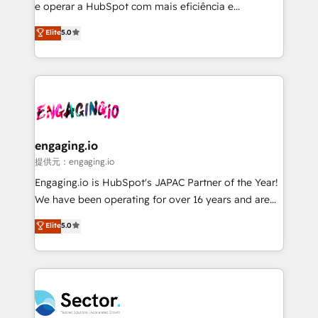
media, and AI voice to drive pipeline. 🤖 AI Custom
e operar a HubSpot com mais eficiência e
Agent Development Deploy AI agents for
previsibilidade de receita. Combinamos Revenue
Elite
5.0
prospecting, follow-ups, service triage, and
Operations (RevOps) e Inteligência Artificial para
knowledge retrieval—built in HubSpot. ⚡ Fast-Track
estruturar processos integrar sistemas organizar
& Growth-Track Services Fast-Track: Rapid HubSpot
dados e automatizar operações. O objetivo é
onboarding in weeks Growth-Track: Unlock
transformar a HubSpot em um verdadeiro sistema
advanced optimization & adoption 📍 São Paulo, BR
operacional de receita conectando equipes
• Des Moines, IA • New York, NY
tecnologia e dados em uma operação integrada.
Também somos distribuidores oficiais da HubSpot
engaging.io
e de mais de 150 softwares globais permitindo
提供元：engaging.io
contratar e pagar a HubSpot em reais com nota
Engaging.io is HubSpot's JAPAC Partner of the Year!
fiscal no Brasil e gerar economia de até 50% na
We have been operating for over 16 years and are
contratação de softwares internacionais.
one of HubSpot's most experienced and technically
Elite
5.0
Oferecemos ainda agentes de IA especializados em
capable Agency Partners globally. We specialise in
HubSpot que automatizam tarefas executam rotinas
complex CRM migrations, implementations,
no CRM e mantêm os dados organizados, como um
integrations, custom CMS portal development,
especialista operando a plataforma 24/7. Hoje 300+
design & UX for mid to large to multi national
empresas em 13 países utilizam a Nexforce. Somos
businesses. Our teams are based in North America
a maior parceira da HubSpot na América Latina e