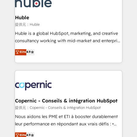
skills, processes, and internal team you need to
CRM Migrations using our in-house "HubScrub" Tool.
attract the right buyers, close deals faster, and grow
without outside dependencies. You’ll learn how to: •
Huble
Set up, audit, and organize your HubSpot portal •
提供元：Huble
Get your sales team fully using HubSpot • Track
Huble is a global HubSpot, marketing, and creative
pipeline and revenue across the entire buyer journey
consultancy working with mid-market and enterprise
• Build an in-house marketing team that drives
businesses. We go beyond implementation, shaping
Elite
4.9
growth • Create content and videos that attract
the strategy, processes, and teams that turn
buyers • Use AI to scale smarter Our coaching-led
HubSpot into a genuine growth engine. Named
approach works best for companies that are done
HubSpot's Global Partner of the Year in 2024,
with outsourcing and ready to build something that
consistently ranked among their top 5 partners
lasts. So if you're ready to become the most trusted
worldwide, and with over 15 years in the ecosystem,
voice in your market, let’s talk.
Huble has built a track record that speaks for itself.
One company, one operating model, delivering
Copernic - Conseils & intégration HubSpot
across offices and consulting teams in the UK, USA,
提供元：Copernic - Conseils & intégration HubSpot
Canada, Germany, France, Belgium, Singapore, and
Nous aidons les PME et ETI à booster durablement
South Africa. Certified compliant with ISO/IEC
leur performance en répondant aux vrais défis : •
27001:2022 and ISO 9001:2015 across all seven
Intégration de HubSpot avec d’autres outils (ERP,
Elite
4.9
international offices and 175+ employees.