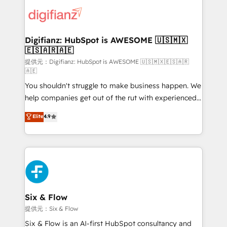
customer experiences, integrate systems, and
more people - Get the most out of your HubSpot
supercharge revenue operations Key services: • CRM
investment
Implementation • Systems Integration • Digital
Transformation / Web Development • RevOps &
Digifianz: HubSpot is AWESOME 🇺🇸🇲🇽
🇪🇸🇦🇷🇦🇪
Sales Consulting • Marketing Automation What
makes us different? 🚀 Top 0.5% of global HubSpot
提供元：Digifianz: HubSpot is AWESOME 🇺🇸🇲🇽🇪🇸🇦🇷
🇦🇪
agencies ⚙️ The strongest technical ability and
You shouldn't struggle to make business happen. We
integration capabilities 💼 Consultative, long-term
help companies get out of the rut with experienced,
partners who will embed ourselves into your
process-oriented teams implementing HubSpot
business, processes and systems 🏢 We specialise in
Elite
4.9
Marketing, Sales, Service, CMS and Operations Hub,
working with mid-market and enterprise
so selling and actually engaging with your customers
organisations, global organisations and those with
feels easy and pain-free. We are a top ranked
complex use cases 🏆 CRM Implementation,
HubSpot Elite Partner, winner of Rookie of the Year
Platform Enablement, Custom Integration and
and Customer First Awards, 4.9/5 rating in HubSpot
Onboarding Accredited 🔐 ISO27001 & ISO9001
Reviews and 4.9/5 rating in Clutch Reviews. Digifianz
Certified
helps the following industries: logistics & 3PL, home
Six & Flow
improvement & construction, branding and
提供元：Six & Flow
commercialization, real estate, health, education,
Six & Flow is an AI-first HubSpot consultancy and