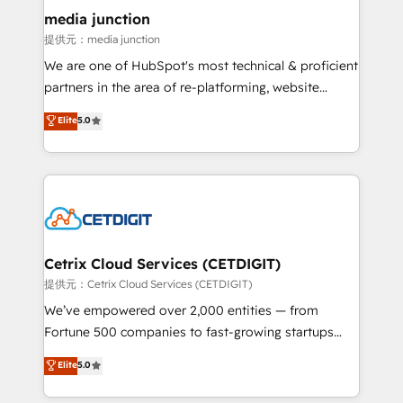
Mexico, USA, and Portugal—we've executed over a
media junction
hundred successful operations. Our approach,
提供元：media junction
rooted in RevOps principles, integrates analysis,
We are one of HubSpot's most technical & proficient
training, planning, and qualification. Leveraging
partners in the area of re-platforming, website
technology, data analytics, CRM optimization, and
design & development. We specialize in multi-hub
Elite
5.0
inbound marketing tactics, we focus on
implementations for mid-market & enterprise
understanding, nurturing, and converting leads.
companies. We are woman-owned, powered by
Partner with us to unlock your business's full
coffee, and we ❤️ dogs. We produce award-winning
potential and achieve sustained growth in today's
work for our clients. 🏆2023 Technical Expertise
competitive market.
Impact Award 🏆2022 Technical Expertise Impact
Award 🏆2022 Platform Migration Excellence Impact
Award 🏆2020 Elite Solutions Partner 🏆2019
Cetrix Cloud Services (CETDIGIT)
Integrations HubSpot Impact Award 🏆2019
提供元：Cetrix Cloud Services (CETDIGIT)
Marketing Enablement HubSpot Impact Award 🏆
We’ve empowered over 2,000 entities — from
2018 Website Design HubSpot Impact Award 🏆2017
Fortune 500 companies to fast-growing startups
Website Design HubSpot Impact Award 🏆2016
and nonprofits — to streamline operations, scale
Elite
5.0
Growth-Driven Design Agency of the Year 🏆2016
revenue, and unlock the full potential of HubSpot.
Sales Enablement HubSpot Impact Award 🏆2015
With deep technical and industry expertise, we fuse