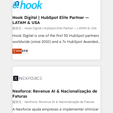
move beyond spreadsheets into unified systems
Onboarding - Data Migration & Integrations -
that drive real business results.
Technical Audit & Optimization Strategic Solutions: -
Revenue Operations - Inbound Marketing -
Hook Digital | HubSpot Elite Partner —
LATAM & USA
Outbound Marketing - HubSpot CMS Website
Design & Development We empower our clients to
提供元：Hook Digital | HubSpot Elite Partner — LATAM & USA
reach their full potential by providing transparent,
Hook Digital is one of the first 50 HubSpot partners
relationship-driven support. With over 300 HubSpot
worldwide (since 2010) and a 7x HubSpot Awarded
certifications and accreditations, we deliver both the
Elite Partner. With 500+ projects across the U.S.,
Elite
4.9
technical know-how and strategic guidance you
Brazil, and LATAM, we combine global expertise with
need to succeed.
regional experience. Today, we are Brazil’s largest
HubSpot Elite Partner—trusted by companies across
the Americas to scale smarter. ⚙️ CRM
Implementation & Migration Onboarding across all
Hubs, plus migrations from Salesforce, Pipedrive, RD
Station, Freshdesk, Intercom, and more. Custom
Nexforce: Revenue AI & Nacionalização de
Faturas
objects, automations, and integrations built for
growth. 🚀 AI-Driven GTM Orchestration Unify
提供元：Nexforce: Revenue AI & Nacionalização de Faturas
HubSpot with LinkedIn, WhatsApp, email, paid
A Nexforce ajuda empresas a implementar otimizar