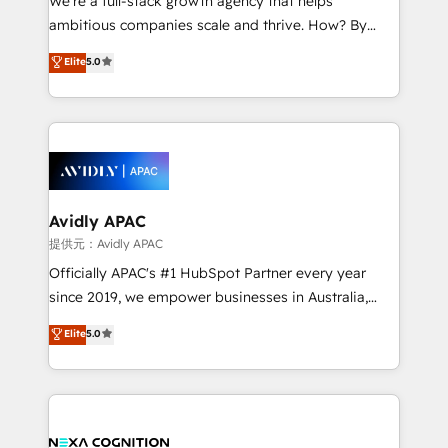
We’re a full-stack growth agency that helps
acumen, process (re-)design experience and a
ambitious companies scale and thrive. How? By
massive amount of success stories in this area. We
upgrading and streamlining every single revenue-
Elite
5.0
integrate HubSpot with complex solutions like SAP,
generating aspect of your business. We’re proud
MicroSoft, custom solutions,... Our company also has
HubSpot Elite Solutions Partners and devout CRM
strong experience with HubSpot CRM extension,
nerds who can harness HubSpot’s custom digital
mobile apps for Field Service Management and
tools to improve each touchpoint of your customer
Retail execution, CPQ, customer portals and
experience. Working hand-in-hand with your team,
HubSpot CMS developments. And we're champions
we’ll assemble a RevOps machine that drives more
when it comes to complex data migrations.
traffic, generates better leads and crushes your
Avidly APAC
revenue goals. We've worked with thousands of
提供元：Avidly APAC
HubSpot customers and we'd love to work with you
Officially APAC's #1 HubSpot Partner every year
too! Clients come to us for: Advanced CRM solutions
since 2019, we empower businesses in Australia,
System Integrations both Custom and Native to
New Zealand, and globally to realise their full
Elite
5.0
HubSpot Data System Migrations between systems
potential through enterprise HubSpot CRM
to HubSpot New lead generation strategies Time-
implementation. And we deliver best practice across
saving automations Fresh growth campaigns Robust
the whole HubSpot platform, covering marketing,
help desk Unified revenue operations Dynamic
sales, service, CMS and integrations. We work with
website development Award-winning creative
all businesses, from start-up to Enterprise, and have