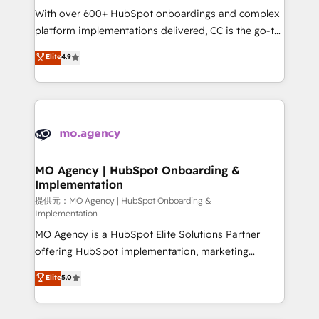
the CRM platform into your digital ecosystem. Would
With over 600+ HubSpot onboardings and complex
you like support in deploying your inbound
platform implementations delivered, CC is the go-to
marketing strategy? We'll provide support tailored
Elite Solutions Partner for businesses ready to
Elite
4.9
to your needs and sales objectives. With 125+
migrate, replatform, and scale smarter. We specialize
certifications, we are part of the most certified
in high-impact CRM and CMS migrations and
Canadian agencies, and we both hold Onboarding
onboarding from platforms like Salesforce, NetSuite,
Accreditations. Based in Canada (coast to coast), our
Zoho, Pardot, Marketo, Microsoft Dynamics, Wix,
services are offered in both English & French.
WordPress and legacy CRMs, turning fragmented
systems into unified, growth-ready HubSpot
architectures that accelerate revenue operations and
MO Agency | HubSpot Onboarding &
Implementation
performance. - Multi-object CRM migration, cleanup,
and implementation. - Pre-built and custom
提供元：MO Agency | HubSpot Onboarding &
Implementation
integrations across your full tech stack. - Custom
MO Agency is a HubSpot Elite Solutions Partner
object setup, CMS builds, and full-funnel automation.
offering HubSpot implementation, marketing
- Dashboards, lifecycle campaigns, and lead
automation, CRM and RevOps consulting, B2B SEO,
nurturing sequences. - Cross-hub setup across
Elite
5.0
paid media, content marketing, AEO and GEO (AI
Marketing, Sales, Operations, and Service Hubs. -
search optimisation), and HubSpot Content Hub and
Ongoing optimization, managed support, and