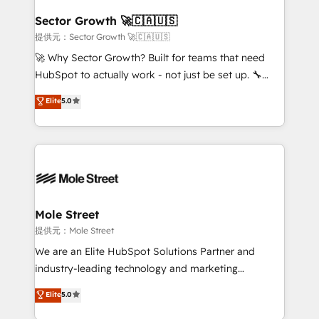
and APAC. We are HubSpot's top-ranked Advanced
líder no ranking global de sucesso do cliente da
Implementation Certified Partner and we contribute
Sector Growth 🚀🇨🇦🇺🇸
HubSpot.
to their advisory council. We strive to do 'good work
提供元：Sector Growth 🚀🇨🇦🇺🇸
with good people' and have worked with incredible
🚀 Why Sector Growth? Built for teams that need
brands. You can see some of them on our website,
HubSpot to actually work - not just be set up. 🔧
along with plenty of case studies.
HubSpot Experts: Onboarding, migrations,
Elite
5.0
automation, and training built for adoption. ⚡ Highly
Technical Execution: ERP, EMR and Custom
Integrations; complex builds delivered in weeks, not
months. 🤖 AI Consulting & Agents: AI-powered
workflows; automation agents; process optimization
inside HubSpot. 🏆 Industry Experience: 🏥
Healthcare: HIPAA implementations; secure data
Mole Street
workflows 💼 Financial Services: compliant
提供元：Mole Street
workflows; audit-ready reporting ⚖️ Legal: client
We are an Elite HubSpot Solutions Partner and
intake; pipeline and document workflows 🛒 E-
industry-leading technology and marketing
Commerce: Shopify, WooCommerce; lifecycle and
consultancy. Our focus is on enterprise and mid-
Elite
5.0
revenue automation 🏢 Real Estate: deal pipelines;
market B2B companies globally that want a strategic
portfolio and lifecycle management 🏭