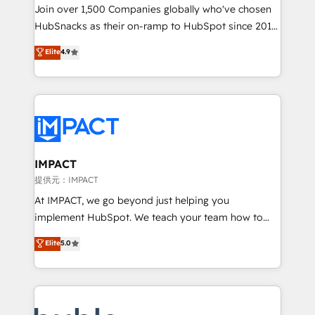
people, exciting ideas and can-do mentality, we
Join over 1,500 Companies globally who've chosen
ensure revenue growth on a daily basis. So tell us
HubSnacks as their on-ramp to HubSpot since 2014
your challenge; our passionate and growth driven
Simple pay-as-you-go plans that accelerate value...
Elite
4.9
team of 100+ experts is ready for you! Driving digital
1️⃣ Set Up | Onboarding New or Check-fixing existing
growth | www.brightdigital.com
HubSpot portals 2️⃣ Scale Up | 100% HubSpot Task
Execution... Global 24/7 ... All Experts 3️⃣ Integrate |
your entire Tech Stack with Custom Integrations
Slash months from your API Integration project... ⬅️
Click "Contact Business" ⬅️ to access 150+ Kickstart
Integration templates that put HubSpot in the center
IMPACT
of your tech stack, syncing... 🛍️ Shopify or
提供元：IMPACT
WooCommerce 💲 Stripe or Paypal 💰 Sage or
At IMPACT, we go beyond just helping you
Netsuite 🤖 Google or Microsoft ✍️ DocuSign or
implement HubSpot. We teach your team how to
PandaDoc 🌐 Avalara or Quaderno HubSnacks holds
master it. As the creators of the Endless Customers
Elite
5.0
the rare Advanced "Custom Integrations"
System™ (the next evolution of They Ask, You
Accreditation, securely sync data across... 🔄 any
Answer), we’re the only HubSpot partner built
apps, in any direction. Stuck on your old CRM..?
entirely around coaching and training. That means
Migrate | seamlessly off your old CRM onto a clean
we don’t do the work for you; we help you build the
new HubSpot portal with Advanced Website and