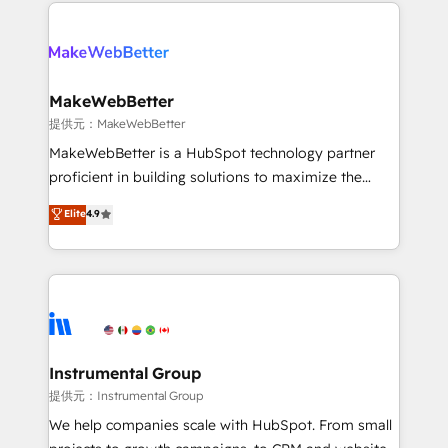
only firm in the world to hold Elite Partner
there’s a good chance one of our globally integrated
Accreditations with both HubSpot and Clay, our
teams has worked with clients just like you Let’s
clients gain a unique advantage in CRM architecture,
explore whether S2 is the partner you’ve been
pipeline generation, data intelligence, and go-to-
looking for...and get your next big initiative moving!
market execution. Why B2B Businesses Choose RP: -
MakeWebBetter
Secure: Soc2 compliant 🛡️ - Pricing: Implementations
提供元：MakeWebBetter
starting at $1,5k 💵 - Speed: Launch in 14 days ⚡ -
MakeWebBetter is a HubSpot technology partner
Global: 75+ RPers across five continents 🌐 - Scale:
proficient in building solutions to maximize the
Largest organically grown & fastest tiering Elite
operational efficiency of HubSpot. The fastest-
Elite
4.9
HubSpot Partner 🪴 - Sales Hub: More
growing tech-enabler & facilitator, MakeWebBetter,
implementations than any other Partner 💻 -
hands you the blend of HubSpot expertise &
Migrations: We convert Salesforce addicts to
eminent solutions & integrations. Trust us to
HubSpot evangelists 🧡 Don't hire a marketing
streamline your HubSpot experience. 🚀HubSpot
agency for an Ops problem. Don't hire a technical
Elite Partners with 10+ years of HubSpot experience
agency for a growth problem. Hire a partner built to
🤝HubSpot Premier Integration partner 🤝Google
solve both.
Premier Partner 2023 🌟5 HubSpot Accreditations 🌟
Instrumental Group
Won HubSpot Theme Challenge 2021 🌟INBOUND’19
提供元：Instrumental Group
HubSpot Rising Star Why us? Harnessing the full
We help companies scale with HubSpot. From small
potential of the powerful HubSpot CRM. ✔️A team of