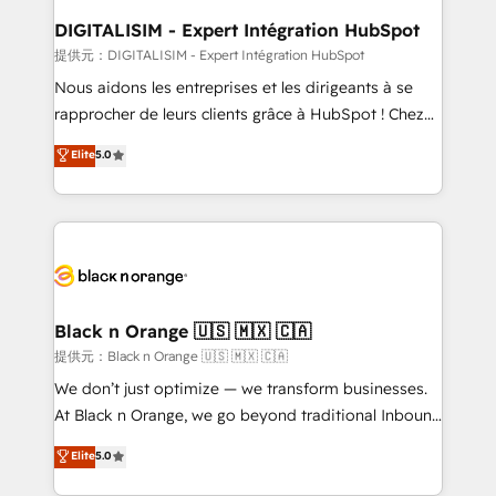
dedicated to HubSpot and with an experienced
DIGITALISIM - Expert Intégration HubSpot
team (50+), we work with reputable companies in
提供元：DIGITALISIM - Expert Intégration HubSpot
B2B sectors such as manufacturing, SaaS and
Nous aidons les entreprises et les dirigeants à se
business services. We prepare a customized
rapprocher de leurs clients grâce à HubSpot ! Chez
business case that demonstrates the value and
DIGITALISIM, nous avons l'intime conviction que la
Elite
5.0
impact of your digital transformation, including a
réussite des entreprises passe par l’innovation web,
detailed financial rationale with a focus on ROI and
le marketing digital, et la relation client ! C'est
TCO. As a trusted extension of your team, we
pourquoi, nos experts sont à la fois capables de
believe in the power of partnership. Together, we
gérer votre projet de création de site internet, votre
embark on a transformational journey that sets your
référencement, votre stratégie digitale et le pilotage
business up for long-term success. Unlock your
et l'intégration d'HubSpot ! Les grandes phases d'un
business. If not now, when?
projet HubSpot avec DIGITALISIM : 🧽 Nettoyage,
Black n Orange 🇺🇸 🇲🇽 🇨🇦
migration et intégration des bases de données. 🚀
提供元：Black n Orange 🇺🇸 🇲🇽 🇨🇦
Développement des interfaces avec vos logiciels
We don’t just optimize — we transform businesses.
métiers ⚙️ Configuration de la plateforme HubSpot
At Black n Orange, we go beyond traditional Inbound
📈 Configuration de rapports et tableaux de bord 🤝
Marketing with our exclusive methodologies:
Elite
5.0
Book Process & Guidelines utilisateurs 🎓
BOOMS and BOOST. Together, they form a powerful
Formations des utilisateurs
combination that has driven success for over 800