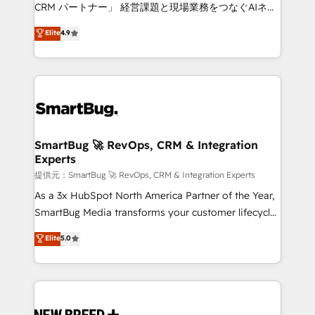
Move from any legacy CRM. Zero downtime, full data
CRM パートナー」 経営課題と現場業務をつなぐAIネイ
integrity. ➤ Implementation: Configure HubSpot to
ティブ・エージェンシーとして、HubSpot Eliteの実装
Elite
4.9
run your revenue process. Sales, marketing, and
力で顧客フロント業務を再設計します。 💡 100inc は何
service wired together. ➤ AI and Integrations: Layer
をする会社か？ HubSpotを共通基盤に、AIエージェン
Breeze AI, custom agents, and APIs to remove
トを組み込んだ顧客フロント業務（マーケティング・営
manual work. ➤ Ongoing Management: Monthly
業・CS）を組織全体で設計・実装する日本のAIネイテ
tune-ups, feature rollouts, adoption coaching. Buying
ィブ・エージェンシーです。事業部・グループ会社・部
HubSpot, switching to it, or reviving a stale portal?
門が分立する組織で、データと業務プロセスのサイロ化
We are built for the work.
を、CRMを軸とした全社共通基盤に再構築します。意
SmartBug 🚀 RevOps, CRM & Integration
Experts
思決定者・PMO・現場担当者に並走します。 1️⃣
HubSpot導入・活用支援 顧客データの一元化から、
提供元：SmartBug 🚀 RevOps, CRM & Integration Experts
GTMの見える化・自動化まで。全Hub統合運用、デー
As a 3x HubSpot North America Partner of the Year,
タ品質設計、グループ横断のCRM統合に対応します。
SmartBug Media transforms your customer lifecycle
2️⃣ AIエージェント組織構築 営業・マーケティング業務
into a revenue engine. Our unified ecosystem
Elite
5.0
の一部をAIが自律実行する組織への移行を設計・実装。
includes specialized divisions Globalia (AI &
Breeze・Claude等をHubSpotと連携させ、役割定義・
Software) and Point Success Media (Paid Media),
運用ルール・成果指標まで含めて設計します。 3️⃣ 全社
making this the official home for all three brands. 🔄
DX × AI推進のPMO伴走支援 複数部門をまたぐDX×AI変
Implementation & Integration - Seamless migrations
革を、構想から実装・定着までPMOとして主導。「設
and system integrations powered by Globalia’s