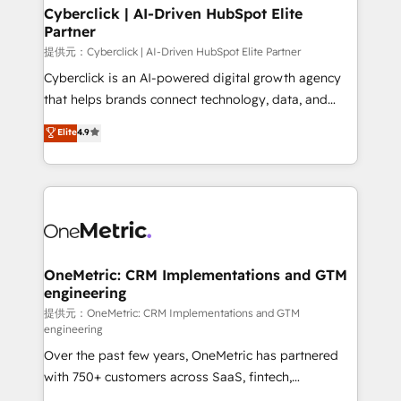
Cyberclick | AI-Driven HubSpot Elite
Partner
提供元：Cyberclick | AI-Driven HubSpot Elite Partner
Cyberclick is an AI-powered digital growth agency
that helps brands connect technology, data, and
creativity to achieve measurable results. Founded in
Elite
4.9
Barcelona and operating across Spain, LATAM, and
the UK, we support global companies in building
smarter marketing, sales, and customer success
strategies. As the only HubSpot Elite Partner in
Iberia (Spain & Portugal), we combine human insight
with intelligent automation to drive sustainable
growth. Our multidisciplinary team designs solutions
OneMetric: CRM Implementations and GTM
engineering
that simplify complexity, boost performance, and
turn innovation into real impact. 🌍 Highlights •
提供元：OneMetric: CRM Implementations and GTM
engineering
HubSpot Partner since 2012 • 2022 EMEA Impact
Over the past few years, OneMetric has partnered
Award: Best Integration • 150+ successful HubSpot
with 750+ customers across SaaS, fintech,
projects • Clients in 30+ industries • Proprietary
healthcare, real estate, and other industries. With
technology for integrations • Multilingual team: