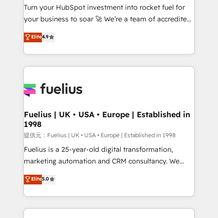
Turn your HubSpot investment into rocket fuel for
certified - the AI management standard • GuardHub:
your business to soar 🚀 We’re a team of accredited
our AI governance framework, built on ISO 42001
HubSpot experts ready to help you. We can
Ready for the next step? Click the 👈 '𝗖𝗼𝗻𝘁𝗮𝗰𝘁
Elite
4.9
implement the platform into complex business
𝗯𝘂𝘀𝗶𝗻𝗲𝘀𝘀' button to get in touch (𝘸𝘦'𝘳𝘦 𝘴𝘶𝘱𝘦𝘳
environments, optimise what you've got and make
𝘳𝘦𝘴𝘱𝘰𝘯𝘴𝘪𝘷𝘦)
sure you can actually use it, build your website in
HubSpot or create an inbound marketing strategy
for you and execute it on HubSpot. We are on the
G-Cloud 14 CCS (Crown Commercial Service)
framework, meaning we've been accredited by
Fuelius | UK • USA • Europe | Established in
1998
HubSpot and vetted by the CCS, which means we
can support public sector companies as well the
提供元：Fuelius | UK • USA • Europe | Established in 1998
other ones listed in our profile. Our services: -
Fuelius is a 25-year-old digital transformation,
HubSpot implementation - HubSpot CMS website
marketing automation and CRM consultancy. We
build We can do lots of things. But everything we do
enable mid-market and enterprise clients to
Elite
5.0
is there for you to: - Grow revenue, and run your
maximise their return from digital and fuel their
business more efficiently - Build stronger
growth. We modernise platforms, streamline
relationships with customers - Make better
operations that are causing inefficiencies, improve
decisions with data - Find a new voice and reach