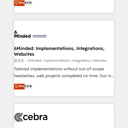
Elite
4.9
150+ HubSpot-certified experts, we deliver scalable
English, Spanish, Portuguese & Italian 👉 Grow
solutions to complex GTM and RevOps challenges.
smarter with AI and HubSpot.
Our Expertise 🔹 Onboarding & Implementation:
Accredited HubSpot Partner, ensuring smooth setup
tailored to your GTM motion. 🔹 Migrations:
Accredited HubSpot Partner, ensuring migration
from other CRMs to HubSpot without data loss or
6Minded: Implementations, Integrations,
Websites
downtime. 🔹 RevOps Strategy: Align teams,
processes, and data to drive revenue efficiency. 🔹
提供元：6Minded: Implementations, Integrations, Websites
Integrations: Connect HubSpot with your tech stack
Tailored implementations without out-of-scope
for better adoption. 🔹 Custom Solutions: Build
headaches, web projects completed on time. Our in-
tailored apps, workflows, and configurations. We are
house team of certified CRM architects, experts,
Elite
5.0
SOC 2 Type II and ISO 27001 certified, reinforcing
developers, designers, and marketers handles all
our commitment to data security and compliance. At
aspects of your HubSpot. ✨ 400+ global clients ✨
OneMetric, we help revenue teams focus on the
100+ seamless migrations from 15+ different CRMs
OneMetric that matters most: revenue.
✨ 100,000+ hours in HubSpot projects, 75+ full Hub
implementations, and 5,000+ pages ✨ CS: Clients
generating 7-digit MRR from inbound campaigns ✨