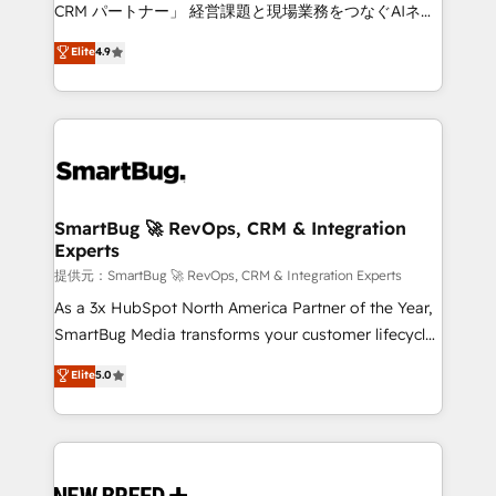
Move from any legacy CRM. Zero downtime, full data
CRM パートナー」 経営課題と現場業務をつなぐAIネイ
integrity. ➤ Implementation: Configure HubSpot to
ティブ・エージェンシーとして、HubSpot Eliteの実装
Elite
4.9
run your revenue process. Sales, marketing, and
力で顧客フロント業務を再設計します。 💡 100inc は何
service wired together. ➤ AI and Integrations: Layer
をする会社か？ HubSpotを共通基盤に、AIエージェン
Breeze AI, custom agents, and APIs to remove
トを組み込んだ顧客フロント業務（マーケティング・営
manual work. ➤ Ongoing Management: Monthly
業・CS）を組織全体で設計・実装する日本のAIネイテ
tune-ups, feature rollouts, adoption coaching. Buying
ィブ・エージェンシーです。事業部・グループ会社・部
HubSpot, switching to it, or reviving a stale portal?
門が分立する組織で、データと業務プロセスのサイロ化
We are built for the work.
を、CRMを軸とした全社共通基盤に再構築します。意
SmartBug 🚀 RevOps, CRM & Integration
Experts
思決定者・PMO・現場担当者に並走します。 1️⃣
HubSpot導入・活用支援 顧客データの一元化から、
提供元：SmartBug 🚀 RevOps, CRM & Integration Experts
GTMの見える化・自動化まで。全Hub統合運用、デー
As a 3x HubSpot North America Partner of the Year,
タ品質設計、グループ横断のCRM統合に対応します。
SmartBug Media transforms your customer lifecycle
2️⃣ AIエージェント組織構築 営業・マーケティング業務
into a revenue engine. Our unified ecosystem
Elite
5.0
の一部をAIが自律実行する組織への移行を設計・実装。
includes specialized divisions Globalia (AI &
Breeze・Claude等をHubSpotと連携させ、役割定義・
Software) and Point Success Media (Paid Media),
運用ルール・成果指標まで含めて設計します。 3️⃣ 全社
making this the official home for all three brands. 🔄
DX × AI推進のPMO伴走支援 複数部門をまたぐDX×AI変
Implementation & Integration - Seamless migrations
革を、構想から実装・定着までPMOとして主導。「設
and system integrations powered by Globalia’s