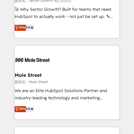
提供元：Sector Growth 🚀🇨🇦🇺🇸
with good people' and have worked with incredible
🚀 Why Sector Growth? Built for teams that need
brands. You can see some of them on our website,
HubSpot to actually work - not just be set up. 🔧
along with plenty of case studies.
HubSpot Experts: Onboarding, migrations,
Elite
5.0
automation, and training built for adoption. ⚡ Highly
Technical Execution: ERP, EMR and Custom
Integrations; complex builds delivered in weeks, not
months. 🤖 AI Consulting & Agents: AI-powered
workflows; automation agents; process optimization
inside HubSpot. 🏆 Industry Experience: 🏥
Healthcare: HIPAA implementations; secure data
Mole Street
workflows 💼 Financial Services: compliant
提供元：Mole Street
workflows; audit-ready reporting ⚖️ Legal: client
We are an Elite HubSpot Solutions Partner and
intake; pipeline and document workflows 🛒 E-
industry-leading technology and marketing
Commerce: Shopify, WooCommerce; lifecycle and
consultancy. Our focus is on enterprise and mid-
Elite
5.0
revenue automation 🏢 Real Estate: deal pipelines;
market B2B companies globally that want a strategic
portfolio and lifecycle management 🏭
approach to execute their goals through creative
Manufacturing: ERP integrations; operational
applications of our solutions; Technical HubSpot
alignment 🛡️ Compliance & Data Considerations:
Consulting, Content Marketing, Growth-Driven