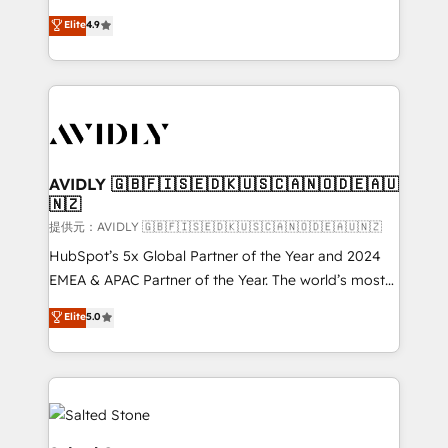
Strategy: Activate Breeze Agents, configure HubSpot
North America. Avec plus de 115 experts en
Elite
4.9
AI, & maximize AEO with tailored AI services. 🧩
marketing automation, Growth, Revops, CRM et
Integrations: Extend HubSpot with custom
webdesign. Markentive is both a consulting firm, a
integrations, hosting, & maintenance.
digital agency and an integrator. With over 115
experts in marketing automation, growth, revops,
CRM and webdesign (We focus on EMEA - USA
customers).
AVIDLY 🇬🇧🇫🇮🇸🇪🇩🇰🇺🇸🇨🇦🇳🇴🇩🇪🇦🇺
🇳🇿
提供元：AVIDLY 🇬🇧🇫🇮🇸🇪🇩🇰🇺🇸🇨🇦🇳🇴🇩🇪🇦🇺🇳🇿
HubSpot’s 5x Global Partner of the Year and 2024
EMEA & APAC Partner of the Year. The world’s most
experienced and fully accredited HubSpot Solutions
Elite
5.0
Partner. 🚀 With 2,750+ HubSpot projects delivered
and 370+ specialists across EMEA, APAC and NAM,
we de-risk complex CRM programmes and
accelerate ROI across every HubSpot Hub. 🧭 From
multi-region migrations to AI-powered automation,