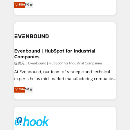
helps mid-market revenue teams transform how
Elite
5.0
The synergies generated by these integrations,
they sell, market, and serve. We don't just build your
together with the combination of talents, skills,
HubSpot—we teach your team to own it, then stay
solutions and services, have allowed the group to
to help you keep winning. What We Do ⚙️ CRM
build an unrivaled offering portfolio on the market
Implementations across Marketing, Sales, Service,
to accompany companies on their digital
Data & Content 📈 Sales & Marketing Alignment +
transformation journey.
Revenue Team Enablement 🤖 Breeze AI & Custom
Agent Creation 🔄 Custom Integrations & Data
Evenbound | HubSpot for Industrial
Companies
Migration Why 1406 We become part of your team.
Your team learns while we build. We fix what others
提供元：Evenbound | HubSpot for Industrial Companies
broke. Built for mid-market reality—practical
At Evenbound, our team of strategic and technical
solutions that work with your actual headcount and
experts helps mid-market manufacturing companies
constraints. By the Numbers 🏆 Top 1% of all
achieve real growth. We specialize in delivering
Elite
5.0
HubSpot partners 🔄 Top 5% globally in client
tailored solutions that drive results by leveraging
retention 📅 8+ years of consistent results since 2017
HubSpot’s platform and data to fuel success.
Who We Serve Revenue teams, marketing leaders,
Technical Solutions: - HubSpot Technical Consulting -
and sales ops at mid-market companies ready to
HubSpot CRM Implementation - HubSpot
move beyond spreadsheets into unified systems
Onboarding - Data Migration & Integrations -
that drive real business results.
Technical Audit & Optimization Strategic Solutions: -