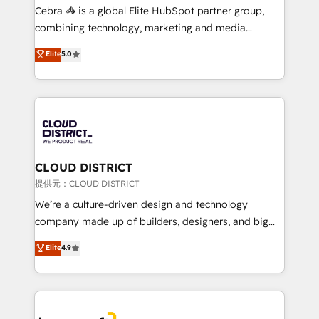
boost with a new HubSpot site Recognized leaders:
Cebra 🦓 is a global Elite HubSpot partner group,
🏆 HubSpot Platform Migration Impact Award 🏆
combining technology, marketing and media
Clutch HubSpot Global Leader 🏆 Finalist: HubSpot
expertise across Latin America and Southern
Elite
5.0
Inbound Campaign of the Year 🏆 Gold AVA Digital
Europe, with teams across 7 countries. Born in Chile,
Award for Best Website 🌟 Accreditations: CRM
we combine local insight with international reach to
Implementation, HubSpot Content Experience, CRM
help businesses grow through technology, creativity,
Data Migration & Custom Integration
AI and strategy. For over 12 years, we’ve delivered
500+ HubSpot implementations, building end-to-
end solutions that integrate CRM, AI automation,
inbound and loop marketing, content, and digital
CLOUD DISTRICT
creativity. Our multicultural team works in Spanish,
提供元：CLOUD DISTRICT
Portuguese, and English to design scalable strategies
We’re a culture-driven design and technology
that drive measurable growth. 🌎 Highlights: • 10+
company made up of builders, designers, and big
years as a HubSpot partner. • 2023 Impact Awards:
thinkers. We blend strategy, design, and
Elite
4.9
Platform Migration Excellence. • Top 3 Partner of the
development—always fueled by curiosity—to turn
Year LATAM 2022, 2023, 2024, 2025. • Partner of the
ideas, opportunities, and challenges into meaningful
Year 2024. • Organizer of Aliados.ai (AI, marketing &
experiences. To us, technology is more than just
tech global congress). 👉 Ready to scale your
code; it’s about creating things that are useful, cool,
business with HubSpot? Let Cebra’s experts help