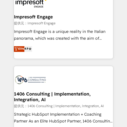
and—most importantly—simple. That’s why we lean
you grow faster, smarter, and with impact.
into bold ideas and shape them into thoughtful
products and strategies that actually make a
Impresoft Engage
difference.
提供元：Impresoft Engage
Impresoft Engage is a unique reality in the Italian
panorama, which was created with the aim of
putting Customer Experience at the center by
Elite
4.9
creating digital environments capable of integrating
people, processes and data. We offer the best
digital solutions on the market, ranging from CRM
processes and technologies to digital strategy, from
marketing automation to online and offline sales
processes through Customer Service Management,
allowing companies to optimize processes and meet
1406 Consulting | Implementation,
Integration, AI
the needs of the customer. We are part of Impresoft
Group, a group of specialized and complementary
提供元：1406 Consulting | Implementation, Integration, AI
companies that divide their offer into 4
Strategic HubSpot Implementation + Coaching
Competence Centers: Smart Manufacturing,
Partner As an Elite HubSpot Partner, 1406 Consulting
Customer First, Enabling Technologies & Security.