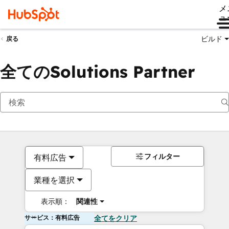
メ
ュ
ビルド
戻る
全てのSolutions Partner
フィルター
有料広告
業種を選択
表示順：
関連性
サービス：有料広告
全てをクリア