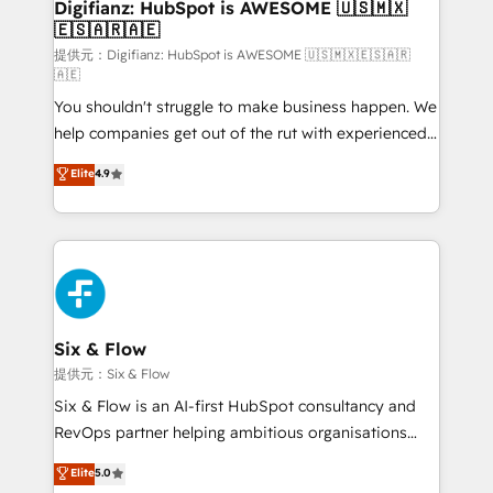
Transformation / Web Development • RevOps &
Digifianz: HubSpot is AWESOME 🇺🇸🇲🇽
🇪🇸🇦🇷🇦🇪
Sales Consulting • Marketing Automation What
makes us different? 🚀 Top 0.5% of global HubSpot
提供元：Digifianz: HubSpot is AWESOME 🇺🇸🇲🇽🇪🇸🇦🇷
🇦🇪
agencies ⚙️ The strongest technical ability and
You shouldn't struggle to make business happen. We
integration capabilities 💼 Consultative, long-term
help companies get out of the rut with experienced,
partners who will embed ourselves into your
process-oriented teams implementing HubSpot
business, processes and systems 🏢 We specialise in
Elite
4.9
Marketing, Sales, Service, CMS and Operations Hub,
working with mid-market and enterprise
so selling and actually engaging with your customers
organisations, global organisations and those with
feels easy and pain-free. We are a top ranked
complex use cases 🏆 CRM Implementation,
HubSpot Elite Partner, winner of Rookie of the Year
Platform Enablement, Custom Integration and
and Customer First Awards, 4.9/5 rating in HubSpot
Onboarding Accredited 🔐 ISO27001 & ISO9001
Reviews and 4.9/5 rating in Clutch Reviews. Digifianz
Certified
helps the following industries: logistics & 3PL, home
Six & Flow
improvement & construction, branding and
提供元：Six & Flow
commercialization, real estate, health, education,
Six & Flow is an AI-first HubSpot consultancy and
SaaS, Software Dev & IT and consulting, make the
RevOps partner helping ambitious organisations
most out of their HubSpot experience operating in
grow with clarity, confidence, and intelligence.
Elite
5.0
the United States, EU, UAE, Mexico and Latin
Operating across the UK, Netherlands, Ireland, and