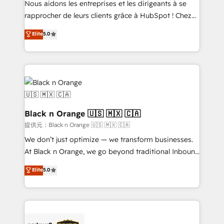
Nous aidons les entreprises et les dirigeants à se
business services. We prepare a customized
rapprocher de leurs clients grâce à HubSpot ! Chez
business case that demonstrates the value and
DIGITALISIM, nous avons l'intime conviction que la
Elite
5.0
impact of your digital transformation, including a
réussite des entreprises passe par l’innovation web,
detailed financial rationale with a focus on ROI and
le marketing digital, et la relation client ! C'est
TCO. As a trusted extension of your team, we
pourquoi, nos experts sont à la fois capables de
believe in the power of partnership. Together, we
gérer votre projet de création de site internet, votre
embark on a transformational journey that sets your
référencement, votre stratégie digitale et le pilotage
business up for long-term success. Unlock your
et l'intégration d'HubSpot ! Les grandes phases d'un
business. If not now, when?
projet HubSpot avec DIGITALISIM : 🧽 Nettoyage,
Black n Orange 🇺🇸 🇲🇽 🇨🇦
migration et intégration des bases de données. 🚀
提供元：Black n Orange 🇺🇸 🇲🇽 🇨🇦
Développement des interfaces avec vos logiciels
We don’t just optimize — we transform businesses.
métiers ⚙️ Configuration de la plateforme HubSpot
At Black n Orange, we go beyond traditional Inbound
📈 Configuration de rapports et tableaux de bord 🤝
Marketing with our exclusive methodologies:
Elite
5.0
Book Process & Guidelines utilisateurs 🎓
BOOMS and BOOST. Together, they form a powerful
Formations des utilisateurs
combination that has driven success for over 800
businesses worldwide. As Elite HubSpot Partners, we
specialize in crafting high-performance growth
strategies that integrate data-driven marketing,