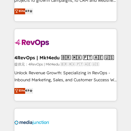
projects to growth campaigns, to CRM and websites.
HubSpot experts backed by over 10+ years of
Hire an agency that's experienced in every inch of
Elite
4.9
HubSpot experience ✔️Flexible pricing models —
HubSpot and willing to work hand-in-hand with your
Hourly-fee (assigned one Dedicated HubSpot
team to simplify the complex and build a better
Admin); Monthly-fee (HubSpot Admin + Project
experience for your team and customers.
Manager); and Fixed Project Cost (as per
requirement). ✔️Helped over 25,000+ customers so
far with our HubSpot solutions. ✔️Bespoke apps &
on-demand bundle services. Connect with us today!
4RevOps | Mkt4edu 🇧🇷 🇲🇽 🇵🇹 🇦🇪 🇺🇸
提供元：4RevOps | Mkt4edu 🇧🇷 🇲🇽 🇵🇹 🇦🇪 🇺🇸
Unlock Revenue Growth: Specializing in RevOps -
Inbound Marketing, Sales, and Customer Success We
specialize in driving revenue growth for companies
Elite
4.9
across industries through tailored marketing, sales,
and customer success strategies, utilizing RevOps
methodologies. As Latin America's largest HubSpot
partner and a global leader in education market, we
offer unparalleled insights. Operating in five
countries—Brazil, UAE (Abu Dhabi/Dubai/Sharjah),