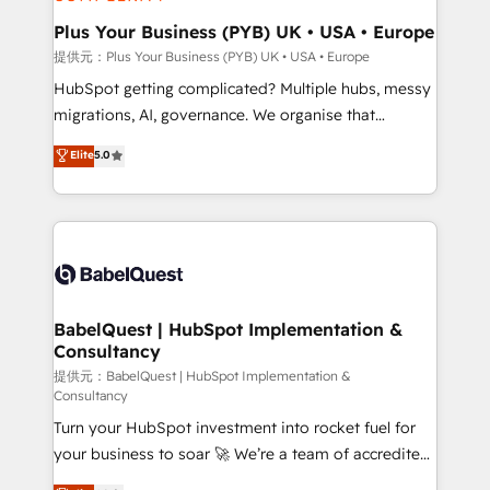
industrial sectors. Offices in Johannesburg, Cape
Town, Dubai & London. 500+ HubSpot CRM
Plus Your Business (PYB) UK • USA • Europe
implementations delivered. AI visibility coverage
提供元：Plus Your Business (PYB) UK • USA • Europe
across ChatGPT, Claude, Perplexity, Gemini and
HubSpot getting complicated? Multiple hubs, messy
Google AI Overviews. HubSpot Impact Award -
migrations, AI, governance. We organise that
Customer First HubSpot Impact Award - Integrations
complexity, so your team can put HubSpot to work...
Elite
5.0
Innovation HubSpot Impact Award - Platform
Welcome to our Profile! We help with: • CRM
Migration Excellence HubSpot Impact Award -
implementation, reports, workflows, and team
Platform Excellence 40+ full-time HubSpot
training • CRM migration from Salesforce, Pipedrive,
professionals. 100s of certifications and
Dynamics and others • Technical projects including
accreditations with HubSpot.
custom API integrations with ERP (and other
systems) • AI governance for HubSpot-centred
operations A little about us: • Boutique 'Elite' team of
BabelQuest | HubSpot Implementation &
Consultancy
12 • 150+ clients across Sales Hub, Marketing Hub,
Service Hub, Data Hub and CMS • ISO/IEC
提供元：BabelQuest | HubSpot Implementation &
Consultancy
27001:2022, ISO 9001:2015, and ISO 42001:2023
Turn your HubSpot investment into rocket fuel for
certified - the AI management standard • GuardHub:
your business to soar 🚀 We’re a team of accredited
our AI governance framework, built on ISO 42001
HubSpot experts ready to help you. We can
Ready for the next step? Click the 👈 '𝗖𝗼𝗻𝘁𝗮𝗰𝘁