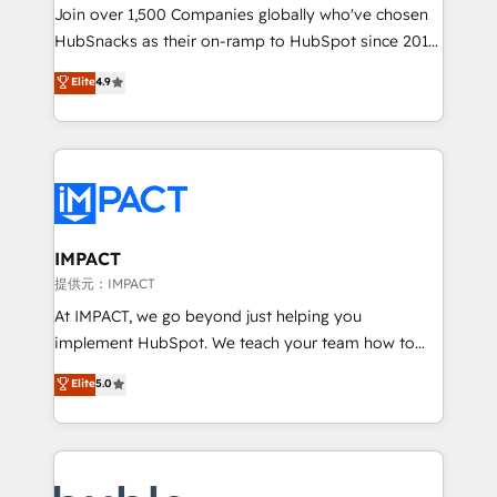
people, exciting ideas and can-do mentality, we
Join over 1,500 Companies globally who've chosen
ensure revenue growth on a daily basis. So tell us
HubSnacks as their on-ramp to HubSpot since 2014
your challenge; our passionate and growth driven
Simple pay-as-you-go plans that accelerate value...
Elite
4.9
team of 100+ experts is ready for you! Driving digital
1️⃣ Set Up | Onboarding New or Check-fixing existing
growth | www.brightdigital.com
HubSpot portals 2️⃣ Scale Up | 100% HubSpot Task
Execution... Global 24/7 ... All Experts 3️⃣ Integrate |
your entire Tech Stack with Custom Integrations
Slash months from your API Integration project... ⬅️
Click "Contact Business" ⬅️ to access 150+ Kickstart
Integration templates that put HubSpot in the center
IMPACT
of your tech stack, syncing... 🛍️ Shopify or
提供元：IMPACT
WooCommerce 💲 Stripe or Paypal 💰 Sage or
At IMPACT, we go beyond just helping you
Netsuite 🤖 Google or Microsoft ✍️ DocuSign or
implement HubSpot. We teach your team how to
PandaDoc 🌐 Avalara or Quaderno HubSnacks holds
master it. As the creators of the Endless Customers
Elite
5.0
the rare Advanced "Custom Integrations"
System™ (the next evolution of They Ask, You
Accreditation, securely sync data across... 🔄 any
Answer), we’re the only HubSpot partner built
apps, in any direction. Stuck on your old CRM..?
entirely around coaching and training. That means
Migrate | seamlessly off your old CRM onto a clean
we don’t do the work for you; we help you build the
new HubSpot portal with Advanced Website and