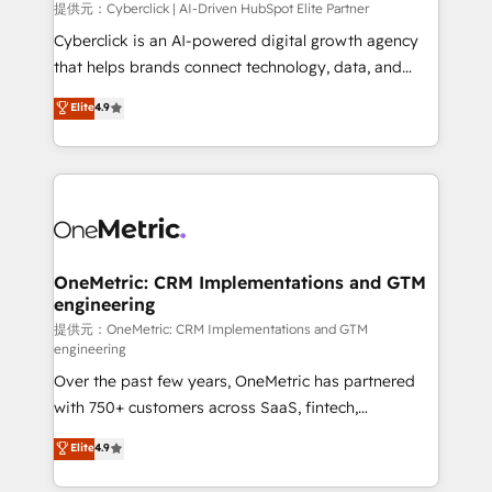
提供元：Cyberclick | AI-Driven HubSpot Elite Partner
Cyberclick is an AI-powered digital growth agency
that helps brands connect technology, data, and
creativity to achieve measurable results. Founded in
Elite
4.9
Barcelona and operating across Spain, LATAM, and
the UK, we support global companies in building
smarter marketing, sales, and customer success
strategies. As the only HubSpot Elite Partner in
Iberia (Spain & Portugal), we combine human insight
with intelligent automation to drive sustainable
growth. Our multidisciplinary team designs solutions
OneMetric: CRM Implementations and GTM
engineering
that simplify complexity, boost performance, and
turn innovation into real impact. 🌍 Highlights •
提供元：OneMetric: CRM Implementations and GTM
engineering
HubSpot Partner since 2012 • 2022 EMEA Impact
Over the past few years, OneMetric has partnered
Award: Best Integration • 150+ successful HubSpot
with 750+ customers across SaaS, fintech,
projects • Clients in 30+ industries • Proprietary
healthcare, real estate, and other industries. With
technology for integrations • Multilingual team:
Elite
4.9
150+ HubSpot-certified experts, we deliver scalable
English, Spanish, Portuguese & Italian 👉 Grow
solutions to complex GTM and RevOps challenges.
smarter with AI and HubSpot.