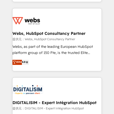
solve all your HubSpot challenges and improve user
sales, and service hubs • Built-in flexibility for
adoption, sales process and marketing results.
startups to global brands
Services 📚 Onboarding your team to HubSpot for
the first time 🔧 Designing and optimising your
HubSpot set-up for better results 🌐 Website design
and build using HubSpot 🔌 Integrating HubSpot
Webs, HubSpot Consultancy Partner
with other systems 🎓 Training your teams to be
提供元：Webs, HubSpot Consultancy Partner
HubSpot pros 📊 Lead generation services using
Webs, as part of the leading European HubSpot
HubSpot Why us? - SIX HubSpot Accreditations -
platform group of 150 Fte, is the trusted Elite
awarded by HubSpot after a rigorous process for
HubSpot CRM Partner offering you a roadmap on
Elite
4.8
CRM, Solutions Architecture, Onboarding , Data
maximizing EBITDA and achieving Commercial
Migration, Custom Integration & Platform
Excellence. With our targeted processes, we
Enablement -Onboarded over 500 businesses to
strengthen your digital transformation and minimize
HubSpot -Top 1% of partners worldwide -In-house
costs. As HubSpot's Advanced Accredited CRM
team of 25+ experts Contact us today to help you
Implementation partner, we provide expertise to
get more from your investment in HubSpot.
drive your business forward. Since 2015 we are fully
www.bbdboom.com
dedicated to HubSpot and with an experienced
DIGITALISIM - Expert Intégration HubSpot
team (50+), we work with reputable companies in
提供元：DIGITALISIM - Expert Intégration HubSpot
B2B sectors such as manufacturing, SaaS and