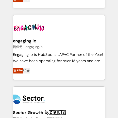
prospecting, follow-ups, service triage, and
Operations (RevOps) e Inteligência Artificial para
knowledge retrieval—built in HubSpot. ⚡ Fast-Track
estruturar processos integrar sistemas organizar
& Growth-Track Services Fast-Track: Rapid HubSpot
dados e automatizar operações. O objetivo é
onboarding in weeks Growth-Track: Unlock
transformar a HubSpot em um verdadeiro sistema
advanced optimization & adoption 📍 São Paulo, BR
operacional de receita conectando equipes
• Des Moines, IA • New York, NY
tecnologia e dados em uma operação integrada.
Também somos distribuidores oficiais da HubSpot
engaging.io
e de mais de 150 softwares globais permitindo
提供元：engaging.io
contratar e pagar a HubSpot em reais com nota
Engaging.io is HubSpot's JAPAC Partner of the Year!
fiscal no Brasil e gerar economia de até 50% na
We have been operating for over 16 years and are
contratação de softwares internacionais.
one of HubSpot's most experienced and technically
Elite
5.0
Oferecemos ainda agentes de IA especializados em
capable Agency Partners globally. We specialise in
HubSpot que automatizam tarefas executam rotinas
complex CRM migrations, implementations,
no CRM e mantêm os dados organizados, como um
integrations, custom CMS portal development,
especialista operando a plataforma 24/7. Hoje 300+
design & UX for mid to large to multi national
empresas em 13 países utilizam a Nexforce. Somos
businesses. Our teams are based in North America
a maior parceira da HubSpot na América Latina e
and APAC. We are HubSpot's top-ranked Advanced
líder no ranking global de sucesso do cliente da
Implementation Certified Partner and we contribute
Sector Growth 🚀🇨🇦🇺🇸
HubSpot.
to their advisory council. We strive to do 'good work