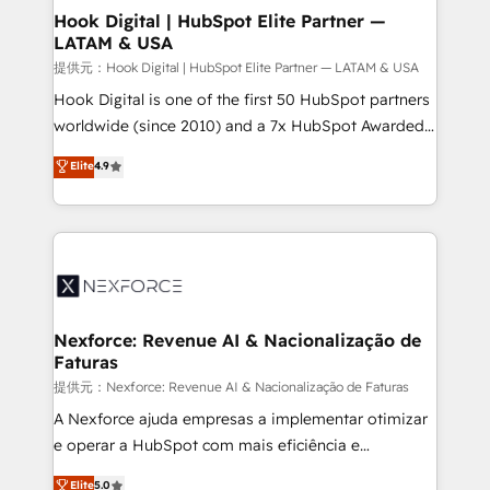
Revenue Operations - Inbound Marketing -
Hook Digital | HubSpot Elite Partner —
LATAM & USA
Outbound Marketing - HubSpot CMS Website
Design & Development We empower our clients to
提供元：Hook Digital | HubSpot Elite Partner — LATAM & USA
reach their full potential by providing transparent,
Hook Digital is one of the first 50 HubSpot partners
relationship-driven support. With over 300 HubSpot
worldwide (since 2010) and a 7x HubSpot Awarded
certifications and accreditations, we deliver both the
Elite Partner. With 500+ projects across the U.S.,
Elite
4.9
technical know-how and strategic guidance you
Brazil, and LATAM, we combine global expertise with
need to succeed.
regional experience. Today, we are Brazil’s largest
HubSpot Elite Partner—trusted by companies across
the Americas to scale smarter. ⚙️ CRM
Implementation & Migration Onboarding across all
Hubs, plus migrations from Salesforce, Pipedrive, RD
Station, Freshdesk, Intercom, and more. Custom
Nexforce: Revenue AI & Nacionalização de
Faturas
objects, automations, and integrations built for
growth. 🚀 AI-Driven GTM Orchestration Unify
提供元：Nexforce: Revenue AI & Nacionalização de Faturas
HubSpot with LinkedIn, WhatsApp, email, paid
A Nexforce ajuda empresas a implementar otimizar
media, and AI voice to drive pipeline. 🤖 AI Custom
e operar a HubSpot com mais eficiência e
Agent Development Deploy AI agents for
previsibilidade de receita. Combinamos Revenue
Elite
5.0