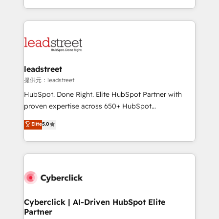
America. From casual user to super fan: make
Canada, we’ve delivered thousands of successful
HubSpot an experience you LOVE!
HubSpot projects for mid-market and enterprise
clients worldwide, with over 10 years experience. We
combine HubSpot, data, and AI to design connected
go-to-market systems that align people, process,
and technology for predictable, scalable revenue
leadstreet
growth. Our expertise spans RevOps, CRM and data
提供元：leadstreet
architecture, AI enablement, and strategic marketing,
HubSpot. Done Right. Elite HubSpot Partner with
delivered through our proprietary FLAIR framework
proven expertise across 650+ HubSpot
for responsible AI adoption. As a HubSpot Elite
implementations. With 12+ years of HubSpot
Elite
5.0
Partner and ISO 27001:2022 certified consultancy,
experience, we help you use the HubSpot platform
we blend strategy, creativity, and technology to help
to its fullest capacity, improve your current HubSpot
organisations scale smarter and grow stronger.
website, or build your new one.
Cyberclick | AI-Driven HubSpot Elite
Partner