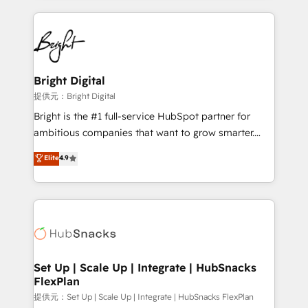
Growth-Driven Design Agency of the Year 🏆2015
automation, integration, and AI innovation to deliver
Became the 5th Agency to reach Diamond 🏆2014
lasting impact. We specialize in: • Turnkey and end-
HubSpot COS Performance Award 🏆2014 HubSpot
to-end HubSpot implementations • Onboarding for
COS Design Award 🏆2013 HubSpot Marketplace
Sales, Service, Marketing & Content Hubs • AI voice
Provider of the Year 🏆2011 Became a HubSpot
and chat agents, predictive automation, and smart
Bright Digital
Partner 📆Founded in 1997
workflows • Salesforce + HubSpot integration •
提供元：Bright Digital
RevOps and AI-driven sales enablement • Website
Bright is the #1 full-service HubSpot partner for
design and CMS development • ERP integration: SAP,
ambitious companies that want to grow smarter.
NetSuite, Microsoft Dynamics, … • Data cleansing
From HubSpot onboarding, to training, from
Elite
4.9
and CRM migration from any platform •
developing a new website to lead generation and
Client/member portals built on HubSpot • Custom
digital marketing; we do it all (and with great
and complex integrations: SAM.gov, GovWin,
results)! In short, our services include: - HubSpot
QuickBooks, PandaDoc, ClickUp, Shopify, Mapsly,
consultancy: onboarding, training, data migration -
WooCommerce, BuilderTrend, and more Experience
HubSpot development: websites, custom modules,
the difference — reach out to see how AI + HubSpot
integrations - Marketing & sales solutions: digital
can transform your business.
marketing, advertising, campaigns, content and
Set Up | Scale Up | Integrate | HubSnacks
FlexPlan
design We connect people, data and technology to
improve customer experiences. With our bright
提供元：Set Up | Scale Up | Integrate | HubSnacks FlexPlan