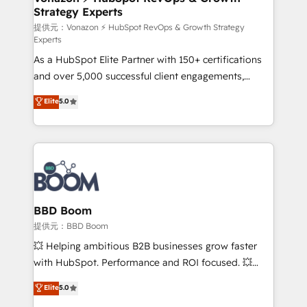
Strategy Experts
pour aligner les équipes marketing, commerciales et
support client (data migration, synchronisation API,
提供元：Vonazon ⚡ HubSpot RevOps & Growth Strategy
Experts
audit et maintenance) ➤ La création de sites internet
As a HubSpot Elite Partner with 150+ certifications
de conversion qui transforment les visiteurs en
and over 5,000 successful client engagements,
opportunités d'affaires ➤ La mise en place de
Vonazon turns marketing complexity into
stratégies d'acquisition marketing (SEO, SEA,
Elite
5.0
measurable, scalable growth. From onboarding to
inbound, automatisation marketing, ABM, IA,
enterprise-grade campaigns, our in-house team
emailing) Informations clés : - 10 ans d'expérience -
builds scalable strategies that drive long-term
100+ intégrations CRM HubSpot réussies - 40
revenue. ⚙️ HubSpot Integration & Optimization •
experts conseil - 150 certifications HubSpot
Seamless CRM, CMS, and automation setup •
cumulées
Complex platform migrations and data cleanups •
Custom APIs and third-party integrations 📈 End-to-
BBD Boom
End Revenue Acceleration • Lifecycle marketing and
提供元：BBD Boom
pipeline growth programs • Sales enablement tools
💥 Helping ambitious B2B businesses grow faster
and CRM optimization • Retention strategies with
with HubSpot. Performance and ROI focused. 💥
customer journey mapping 🏅 Elite-Level HubSpot
BBD Boom is the HubSpot partner that can help you
Elite
5.0
Execution • 750+ onboardings and 2,000+
to HubSpot Better. We work with your teams to
implementations • Deep expertise across marketing,