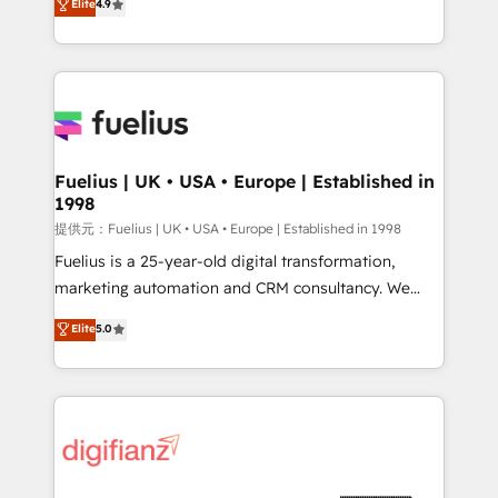
Elite
4.9
implement the platform into complex business
𝗯𝘂𝘀𝗶𝗻𝗲𝘀𝘀' button to get in touch (𝘸𝘦'𝘳𝘦 𝘴𝘶𝘱𝘦𝘳
environments, optimise what you've got and make
𝘳𝘦𝘴𝘱𝘰𝘯𝘴𝘪𝘷𝘦)
sure you can actually use it, build your website in
HubSpot or create an inbound marketing strategy
for you and execute it on HubSpot. We are on the
G-Cloud 14 CCS (Crown Commercial Service)
framework, meaning we've been accredited by
Fuelius | UK • USA • Europe | Established in
1998
HubSpot and vetted by the CCS, which means we
can support public sector companies as well the
提供元：Fuelius | UK • USA • Europe | Established in 1998
other ones listed in our profile. Our services: -
Fuelius is a 25-year-old digital transformation,
HubSpot implementation - HubSpot CMS website
marketing automation and CRM consultancy. We
build We can do lots of things. But everything we do
enable mid-market and enterprise clients to
Elite
5.0
is there for you to: - Grow revenue, and run your
maximise their return from digital and fuel their
business more efficiently - Build stronger
growth. We modernise platforms, streamline
relationships with customers - Make better
operations that are causing inefficiencies, improve
decisions with data - Find a new voice and reach
customer experiences, integrate systems, and
more people - Get the most out of your HubSpot
supercharge revenue operations Key services: • CRM
investment
Implementation • Systems Integration • Digital