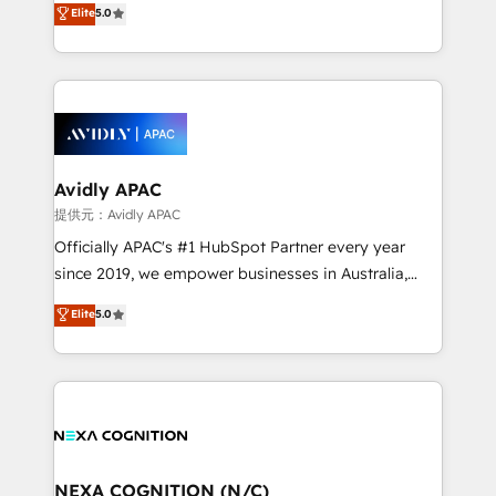
Elite
5.0
integrate HubSpot with complex solutions like SAP,
generating aspect of your business. We’re proud
MicroSoft, custom solutions,... Our company also has
HubSpot Elite Solutions Partners and devout CRM
strong experience with HubSpot CRM extension,
nerds who can harness HubSpot’s custom digital
mobile apps for Field Service Management and
tools to improve each touchpoint of your customer
Retail execution, CPQ, customer portals and
experience. Working hand-in-hand with your team,
HubSpot CMS developments. And we're champions
we’ll assemble a RevOps machine that drives more
when it comes to complex data migrations.
traffic, generates better leads and crushes your
Avidly APAC
revenue goals. We've worked with thousands of
提供元：Avidly APAC
HubSpot customers and we'd love to work with you
Officially APAC's #1 HubSpot Partner every year
too! Clients come to us for: Advanced CRM solutions
since 2019, we empower businesses in Australia,
System Integrations both Custom and Native to
New Zealand, and globally to realise their full
Elite
5.0
HubSpot Data System Migrations between systems
potential through enterprise HubSpot CRM
to HubSpot New lead generation strategies Time-
implementation. And we deliver best practice across
saving automations Fresh growth campaigns Robust
the whole HubSpot platform, covering marketing,
help desk Unified revenue operations Dynamic
sales, service, CMS and integrations. We work with
website development Award-winning creative
all businesses, from start-up to Enterprise, and have
design We live and breathe HubSpot and are ready
delivered the largest HubSpot implementations in
to take on real challenges!
the world. Our human approach to digital
NEXA COGNITION (N/C)