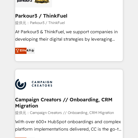
automation, and revenue intelligence to help
companies scale faster and smarter. 🔹 BOOMS:
Parkour3 / ThinkFuel
Demand generation for all your buyers With BOOMS,
提供元：Parkour3 / ThinkFuel
you invest in 100% of your buyers, accelerating your
At Parkour3 & ThinkFuel, we support companies in
growth and positioning yourself as an undisputed
developing their digital strategies by leveraging
leader. 🔹 BOOST: Optimize your digital
technologies and automating their marketing and
Elite
4.9
transformation process A methodology designed to
sales processes to generate growth. Our offer spans
implement HubSpot effectively and optimize your
from Strategy to Operations. We specialize in CRM
digital processes. 🔹 Trusted by Industry Leaders
onboarding and implementation, web design, sales
With an average rating of 4.9/5 and a proven track
& marketing automation, and digital marketing. With
record of business transformation, our growth-first
extensive experience working with tech companies
approach has helped brands dominate their
and manufacturers since 2002, we are committed to
markets.
empowering our clients and developing their
Campaign Creators // Onboarding, CRM
Migration
autonomy. Get to grips with HubSpot through
guided implementation and seamless integration of
提供元：Campaign Creators // Onboarding, CRM Migration
the CRM platform into your digital ecosystem. Would
With over 600+ HubSpot onboardings and complex
you like support in deploying your inbound
platform implementations delivered, CC is the go-to
marketing strategy? We'll provide support tailored
Elite Solutions Partner for businesses ready to