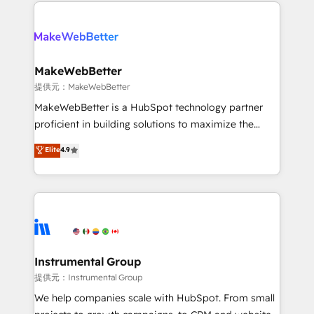
only firm in the world to hold Elite Partner
there’s a good chance one of our globally integrated
Accreditations with both HubSpot and Clay, our
teams has worked with clients just like you Let’s
clients gain a unique advantage in CRM architecture,
explore whether S2 is the partner you’ve been
pipeline generation, data intelligence, and go-to-
looking for...and get your next big initiative moving!
market execution. Why B2B Businesses Choose RP: -
MakeWebBetter
Secure: Soc2 compliant 🛡️ - Pricing: Implementations
提供元：MakeWebBetter
starting at $1,5k 💵 - Speed: Launch in 14 days ⚡ -
MakeWebBetter is a HubSpot technology partner
Global: 75+ RPers across five continents 🌐 - Scale:
proficient in building solutions to maximize the
Largest organically grown & fastest tiering Elite
operational efficiency of HubSpot. The fastest-
Elite
4.9
HubSpot Partner 🪴 - Sales Hub: More
growing tech-enabler & facilitator, MakeWebBetter,
implementations than any other Partner 💻 -
hands you the blend of HubSpot expertise &
Migrations: We convert Salesforce addicts to
eminent solutions & integrations. Trust us to
HubSpot evangelists 🧡 Don't hire a marketing
streamline your HubSpot experience. 🚀HubSpot
agency for an Ops problem. Don't hire a technical
Elite Partners with 10+ years of HubSpot experience
agency for a growth problem. Hire a partner built to
🤝HubSpot Premier Integration partner 🤝Google
solve both.
Premier Partner 2023 🌟5 HubSpot Accreditations 🌟
Instrumental Group
Won HubSpot Theme Challenge 2021 🌟INBOUND’19
提供元：Instrumental Group
HubSpot Rising Star Why us? Harnessing the full
We help companies scale with HubSpot. From small
potential of the powerful HubSpot CRM. ✔️A team of