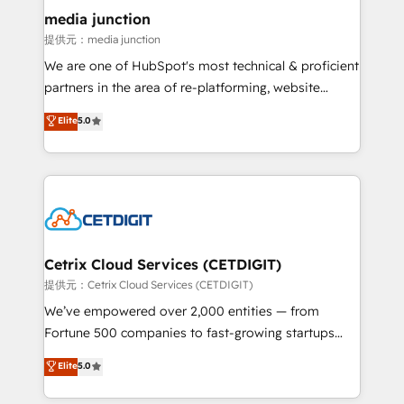
Mexico, USA, and Portugal—we've executed over a
media junction
hundred successful operations. Our approach,
提供元：media junction
rooted in RevOps principles, integrates analysis,
We are one of HubSpot's most technical & proficient
training, planning, and qualification. Leveraging
partners in the area of re-platforming, website
technology, data analytics, CRM optimization, and
design & development. We specialize in multi-hub
Elite
5.0
inbound marketing tactics, we focus on
implementations for mid-market & enterprise
understanding, nurturing, and converting leads.
companies. We are woman-owned, powered by
Partner with us to unlock your business's full
coffee, and we ❤️ dogs. We produce award-winning
potential and achieve sustained growth in today's
work for our clients. 🏆2023 Technical Expertise
competitive market.
Impact Award 🏆2022 Technical Expertise Impact
Award 🏆2022 Platform Migration Excellence Impact
Award 🏆2020 Elite Solutions Partner 🏆2019
Cetrix Cloud Services (CETDIGIT)
Integrations HubSpot Impact Award 🏆2019
提供元：Cetrix Cloud Services (CETDIGIT)
Marketing Enablement HubSpot Impact Award 🏆
We’ve empowered over 2,000 entities — from
2018 Website Design HubSpot Impact Award 🏆2017
Fortune 500 companies to fast-growing startups
Website Design HubSpot Impact Award 🏆2016
and nonprofits — to streamline operations, scale
Elite
5.0
Growth-Driven Design Agency of the Year 🏆2016
revenue, and unlock the full potential of HubSpot.
Sales Enablement HubSpot Impact Award 🏆2015
With deep technical and industry expertise, we fuse