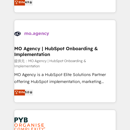
Elite
4.9
to your needs and sales objectives. With 125+
migrate, replatform, and scale smarter. We specialize
certifications, we are part of the most certified
in high-impact CRM and CMS migrations and
Canadian agencies, and we both hold Onboarding
onboarding from platforms like Salesforce, NetSuite,
Accreditations. Based in Canada (coast to coast), our
Zoho, Pardot, Marketo, Microsoft Dynamics, Wix,
services are offered in both English & French.
WordPress and legacy CRMs, turning fragmented
systems into unified, growth-ready HubSpot
architectures that accelerate revenue operations and
MO Agency | HubSpot Onboarding &
Implementation
performance. - Multi-object CRM migration, cleanup,
and implementation. - Pre-built and custom
提供元：MO Agency | HubSpot Onboarding &
Implementation
integrations across your full tech stack. - Custom
MO Agency is a HubSpot Elite Solutions Partner
object setup, CMS builds, and full-funnel automation.
offering HubSpot implementation, marketing
- Dashboards, lifecycle campaigns, and lead
automation, CRM and RevOps consulting, B2B SEO,
nurturing sequences. - Cross-hub setup across
Elite
5.0
paid media, content marketing, AEO and GEO (AI
Marketing, Sales, Operations, and Service Hubs. -
search optimisation), and HubSpot Content Hub and
Ongoing optimization, managed support, and
WordPress development. We work with enterprise
scalable retainers. Let’s make HubSpot your most
and growth-led companies across technology,
powerful growth engine. Built to convert, scale, and
professional services, financial services and
drive results.