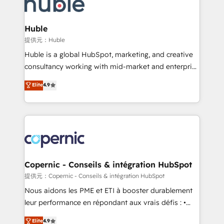
skills, processes, and internal team you need to
CRM Migrations using our in-house "HubScrub" Tool.
attract the right buyers, close deals faster, and grow
without outside dependencies. You’ll learn how to: •
Huble
Set up, audit, and organize your HubSpot portal •
提供元：Huble
Get your sales team fully using HubSpot • Track
Huble is a global HubSpot, marketing, and creative
pipeline and revenue across the entire buyer journey
consultancy working with mid-market and enterprise
• Build an in-house marketing team that drives
businesses. We go beyond implementation, shaping
Elite
4.9
growth • Create content and videos that attract
the strategy, processes, and teams that turn
buyers • Use AI to scale smarter Our coaching-led
HubSpot into a genuine growth engine. Named
approach works best for companies that are done
HubSpot's Global Partner of the Year in 2024,
with outsourcing and ready to build something that
consistently ranked among their top 5 partners
lasts. So if you're ready to become the most trusted
worldwide, and with over 15 years in the ecosystem,
voice in your market, let’s talk.
Huble has built a track record that speaks for itself.
One company, one operating model, delivering
Copernic - Conseils & intégration HubSpot
across offices and consulting teams in the UK, USA,
提供元：Copernic - Conseils & intégration HubSpot
Canada, Germany, France, Belgium, Singapore, and
Nous aidons les PME et ETI à booster durablement
South Africa. Certified compliant with ISO/IEC
leur performance en répondant aux vrais défis : •
27001:2022 and ISO 9001:2015 across all seven
Intégration de HubSpot avec d’autres outils (ERP,
Elite
4.9
international offices and 175+ employees.