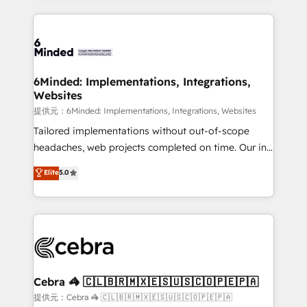
Our Expertise 🔹 Onboarding & Implementation:
Accredited HubSpot Partner, ensuring smooth setup
tailored to your GTM motion. 🔹 Migrations:
Accredited HubSpot Partner, ensuring migration
from other CRMs to HubSpot without data loss or
6Minded: Implementations, Integrations,
Websites
downtime. 🔹 RevOps Strategy: Align teams,
processes, and data to drive revenue efficiency. 🔹
提供元：6Minded: Implementations, Integrations, Websites
Integrations: Connect HubSpot with your tech stack
Tailored implementations without out-of-scope
for better adoption. 🔹 Custom Solutions: Build
headaches, web projects completed on time. Our in-
tailored apps, workflows, and configurations. We are
house team of certified CRM architects, experts,
Elite
5.0
SOC 2 Type II and ISO 27001 certified, reinforcing
developers, designers, and marketers handles all
our commitment to data security and compliance. At
aspects of your HubSpot. ✨ 400+ global clients ✨
OneMetric, we help revenue teams focus on the
100+ seamless migrations from 15+ different CRMs
OneMetric that matters most: revenue.
✨ 100,000+ hours in HubSpot projects, 75+ full Hub
implementations, and 5,000+ pages ✨ CS: Clients
generating 7-digit MRR from inbound campaigns ✨
CS: 245% organic growth & +751% new visitors for a
Cebra 🦓 🇨🇱🇧🇷🇲🇽🇪🇸🇺🇸🇨🇴🇵🇪🇵🇦
full-funnel HubSpot project ✨ CS: 415% conversion
提供元：Cebra 🦓 🇨🇱🇧🇷🇲🇽🇪🇸🇺🇸🇨🇴🇵🇪🇵🇦