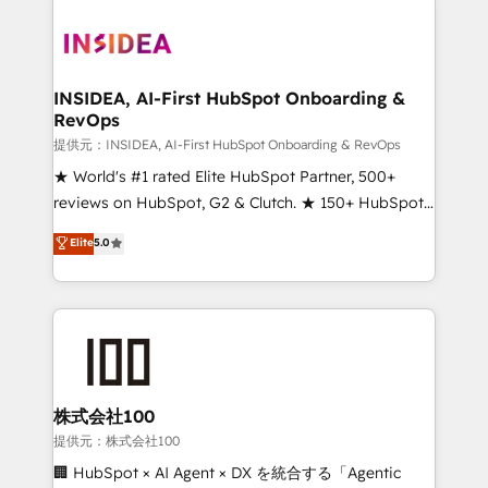
INSIDEA, AI-First HubSpot Onboarding &
RevOps
提供元：INSIDEA, AI-First HubSpot Onboarding & RevOps
★ World's #1 rated Elite HubSpot Partner, 500+
reviews on HubSpot, G2 & Clutch. ★ 150+ HubSpot
Certified Experts & Trainers across the team ★
Elite
5.0
1,500+ implementations across five continents ★ AI-
First, RevOps-led, Onboarding obsessed ★
Company of the Year 2024/25 INSIDEA helps
growing companies turn HubSpot into a revenue
engine. We onboard your team, migrate your data,
and build AI-powered workflows that drive adoption
from week one, in your time zone. What we do ➤
株式会社100
Onboarding: Live in weeks, with workflows built
提供元：株式会社100
around your business, not a template. ➤ Migration:
🏢 HubSpot × AI Agent × DX を統合する「Agentic