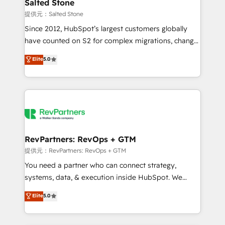
we turn complexity into clarity, human at global
Salted Stone
scale. 🏆 HubSpot’s CEO called us “the partner of the
提供元：Salted Stone
future.” Others agree it is proof of trust built through
Since 2012, HubSpot’s largest customers globally
measurable impact.
have counted on S2 for complex migrations, change
management, systems integration, and creative
Elite
5.0
solutions that deliver measurable impact and
transform brand experiences As one of the few full-
service creative agencies in the HubSpot
ecosystem, we blend strategy, technology, & award-
winning design to build scalable, globally
regionalized HubSpot websites, integrated
marketing campaigns, & RevOps frameworks that
RevPartners: RevOps + GTM
fuel long-term success We connect the entire
提供元：RevPartners: RevOps + GTM
customer lifecycle through seamless integrations,
You need a partner who can connect strategy,
ensure long-term adoption with change-
systems, data, & execution inside HubSpot. We
management programs, and align marketing, sales,
bridge the gap where most agencies fall short by
Elite
5.0
and service to drive sustainable growth With 6 key
combining GTM strategy with technical execution to
HubSpot accreditations and experience across
solve the right problem with the right solution. As the
hundreds of organizations in dozens of industries,