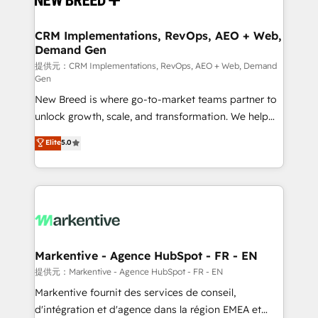
定の代行ではなく、設計の責任」を引き受け、部門横断
technical development team. - 19 HubSpot-certified
の統合・浸透・変革管理を実行します。 ▸ CMS戦略設
trainers to drive platform adoption. 📈 Revenue
CRM Implementations, RevOps, AEO + Web,
計・構築：リード獲得・CVR・SEOを前提にした情報設
Demand Gen
Generation - Full-funnel marketing and high-
計・導線設計・テンプレート設計をContent Hubで一体
performance advertising via Point Success Media. -
提供元：CRM Implementations, RevOps, AEO + Web, Demand
Gen
提供。 ▸ 既存CRM・MAからの移行支援：Salesforce・
Expert deployment of Breeze AI and custom agents
Marketo・Pardot等からの移行、カスタム設計、履歴
New Breed is where go-to-market teams partner to
to automate growth. 🏆 Elite Excellence - 8 platform
データ移行と活用設計まで。 ▸ AEO対応：ChatGPT・
unlock growth, scale, and transformation. We help
accreditations and deep HIPAA-compliance
Perplexity等のAI検索からの流入・引用を前提にコンテ
companies activate HubSpot’s AI-powered
expertise. - A team of 250+ experts dedicated to
Elite
5.0
ンツとサイト構造を最適化。 🏆 なぜ100incを選ぶの
customer platform and operationalize HubSpot’s
your resilient growth.
か？ ✓ HubSpot Eliteパートナー認定 ✓ HubSpotアワ
Loop Marketing framework through expert-led
ード受賞・HUGリーダー ✓ ISO27001:2022 /
services, smart agents, and purpose-built apps,
ISO9001:2015 取得 ✓ 400社以上の導入実績 ✓
tailored to your business. Together, we unlock
HubSpot大百科 出版 CRM・AI活用に関するご相談、現
results, fast. ⚙️CRM & RevOps: Align all Hubs to your
状整理の壁打ちなど、構想段階からお気軽にお問い合わ
buyer journey for clean data, scalability, & reporting.
せください。
🎯Demand Gen & ABM: Drive pipeline with inbound,
Markentive - Agence HubSpot - FR - EN
ABM, AEO, SEO, & paid media. 👩‍💻Web Design:
提供元：Markentive - Agence HubSpot - FR - EN
Build high-performing websites with UX, messaging,
Markentive fournit des services de conseil,
& conversion strategy that drive results. 🤖AI
d'intégration et d'agence dans la région EMEA et