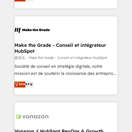
téléphonie, etc.) • Alignement des équipes grâce à un
outil et des données partagées • Amélioration de la
collecte et de l’analyse des données pour des
décisions éclairées • Optimisation de l’efficacité et
de la productivité des équipes Notre équipe de 30
consultants certifiés HubSpot aborde chaque projet
avec un engagement total, alignant processus
Make the Grade - Conseil et intégrateur
HubSpot
métiers et technologie, et guidant vos équipes à
travers le changement, tout en centrant vos objectifs
提供元：Make the Grade - Conseil et intégrateur HubSpot
d’entreprise. Grâce à une méthodologie éprouvée
Société de conseil en stratégie digitale, notre
auprès de plus de 400 clients, nous comprenons
mission est de soutenir la croissance des entreprises
rapidement vos enjeux et intégrons parfaitement
B2B à travers l’acquisition de nouveaux clients,
Elite
4.9
HubSpot dans votre organisation. Pour toute
l'intégration CRM et le développement des revenus
question technique ou besoin de structuration de
auprès de vos comptes existants. En France et à
votre projet HubSpot, contactez notre équipe pour
l'international, nous travaillons avec des ETI
un échange dédié.
ambitieuses, des grands groupes voulant aller au-
delà d’une simple transformation digitale et des
startups florissantes. Nos 3 grandes expertises sont :
➤ L’intégration de CRM et de méthodologie RevOps
Vonazon ⚡ HubSpot RevOps & Growth