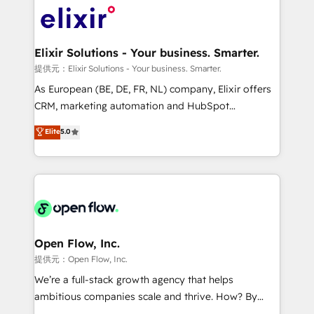
HIPAA-aware; CASL-compliant; GDPR-ready
Design, Migrations + Integrations. Mole Street’s
implementations where required 💡 Why 500+
mission is empowering others to realize their
Clients Choose Us: Elite Partner; technical, fast, and
greatness, which is achieved through creating
Elixir Solutions - Your business. Smarter.
built to scale.
absolute clarity, derived from a well-defined
提供元：Elixir Solutions - Your business. Smarter.
strategy, executed well, and reported on with clear
As European (BE, DE, FR, NL) company, Elixir offers
results. The culture is driven by core values; Joy, Grit,
CRM, marketing automation and HubSpot
Accountability, Curiosity, Authenticity, Growth
integration products and services to mid-market
Elite
5.0
Mindedness, and Clarity. We are driven to win for the
and enterprise customers. We ensure that your sales,
collective good of the company and its clientele, and
service and marketing department operates in the
dedicated to breaking the mold from the agency of
most effective way, while at the same time
the past into the consultancy of the future. Great
leveraging your commercial data for a fully
things are happening.
integrated buyers journey. Elixir is located in
Brussels, Munich "München", Cologne "Köln", Paris
and Amsterdam. Elixir is a first mover and leader
Open Flow, Inc.
when it comes to HubSpot sales and service
提供元：Open Flow, Inc.
implementations, highly renowned for our business
We’re a full-stack growth agency that helps
acumen, process (re-)design experience and a
ambitious companies scale and thrive. How? By
massive amount of success stories in this area. We
upgrading and streamlining every single revenue-