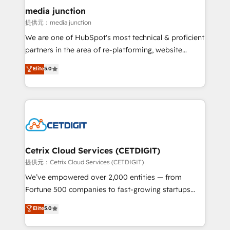
Mexico, USA, and Portugal—we've executed over a
media junction
hundred successful operations. Our approach,
提供元：media junction
rooted in RevOps principles, integrates analysis,
We are one of HubSpot's most technical & proficient
training, planning, and qualification. Leveraging
partners in the area of re-platforming, website
technology, data analytics, CRM optimization, and
design & development. We specialize in multi-hub
Elite
5.0
inbound marketing tactics, we focus on
implementations for mid-market & enterprise
understanding, nurturing, and converting leads.
companies. We are woman-owned, powered by
Partner with us to unlock your business's full
coffee, and we ❤️ dogs. We produce award-winning
potential and achieve sustained growth in today's
work for our clients. 🏆2023 Technical Expertise
competitive market.
Impact Award 🏆2022 Technical Expertise Impact
Award 🏆2022 Platform Migration Excellence Impact
Award 🏆2020 Elite Solutions Partner 🏆2019
Cetrix Cloud Services (CETDIGIT)
Integrations HubSpot Impact Award 🏆2019
提供元：Cetrix Cloud Services (CETDIGIT)
Marketing Enablement HubSpot Impact Award 🏆
We’ve empowered over 2,000 entities — from
2018 Website Design HubSpot Impact Award 🏆2017
Fortune 500 companies to fast-growing startups
Website Design HubSpot Impact Award 🏆2016
and nonprofits — to streamline operations, scale
Elite
5.0
Growth-Driven Design Agency of the Year 🏆2016
revenue, and unlock the full potential of HubSpot.
Sales Enablement HubSpot Impact Award 🏆2015
With deep technical and industry expertise, we fuse