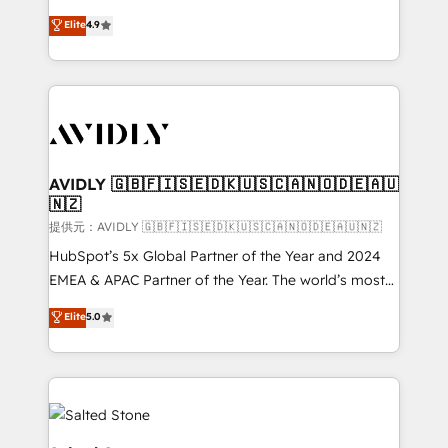
Strategy: Activate Breeze Agents, configure HubSpot
North America. Avec plus de 115 experts en
Elite
4.9
AI, & maximize AEO with tailored AI services. 🧩
marketing automation, Growth, Revops, CRM et
Integrations: Extend HubSpot with custom
webdesign. Markentive is both a consulting firm, a
integrations, hosting, & maintenance.
digital agency and an integrator. With over 115
experts in marketing automation, growth, revops,
CRM and webdesign (We focus on EMEA - USA
customers).
AVIDLY 🇬🇧🇫🇮🇸🇪🇩🇰🇺🇸🇨🇦🇳🇴🇩🇪🇦🇺
🇳🇿
提供元：AVIDLY 🇬🇧🇫🇮🇸🇪🇩🇰🇺🇸🇨🇦🇳🇴🇩🇪🇦🇺🇳🇿
HubSpot’s 5x Global Partner of the Year and 2024
EMEA & APAC Partner of the Year. The world’s most
experienced and fully accredited HubSpot Solutions
Elite
5.0
Partner. 🚀 With 2,750+ HubSpot projects delivered
and 370+ specialists across EMEA, APAC and NAM,
we de-risk complex CRM programmes and
accelerate ROI across every HubSpot Hub. 🧭 From
multi-region migrations to AI-powered automation,