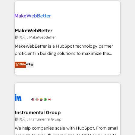
only firm in the world to hold Elite Partner
there’s a good chance one of our globally integrated
Accreditations with both HubSpot and Clay, our
teams has worked with clients just like you Let’s
clients gain a unique advantage in CRM architecture,
explore whether S2 is the partner you’ve been
pipeline generation, data intelligence, and go-to-
looking for...and get your next big initiative moving!
market execution. Why B2B Businesses Choose RP: -
MakeWebBetter
Secure: Soc2 compliant 🛡️ - Pricing: Implementations
提供元：MakeWebBetter
starting at $1,5k 💵 - Speed: Launch in 14 days ⚡ -
MakeWebBetter is a HubSpot technology partner
Global: 75+ RPers across five continents 🌐 - Scale:
proficient in building solutions to maximize the
Largest organically grown & fastest tiering Elite
operational efficiency of HubSpot. The fastest-
Elite
4.9
HubSpot Partner 🪴 - Sales Hub: More
growing tech-enabler & facilitator, MakeWebBetter,
implementations than any other Partner 💻 -
hands you the blend of HubSpot expertise &
Migrations: We convert Salesforce addicts to
eminent solutions & integrations. Trust us to
HubSpot evangelists 🧡 Don't hire a marketing
streamline your HubSpot experience. 🚀HubSpot
agency for an Ops problem. Don't hire a technical
Elite Partners with 10+ years of HubSpot experience
agency for a growth problem. Hire a partner built to
🤝HubSpot Premier Integration partner 🤝Google
solve both.
Premier Partner 2023 🌟5 HubSpot Accreditations 🌟
Instrumental Group
Won HubSpot Theme Challenge 2021 🌟INBOUND’19
提供元：Instrumental Group
HubSpot Rising Star Why us? Harnessing the full
We help companies scale with HubSpot. From small
potential of the powerful HubSpot CRM. ✔️A team of