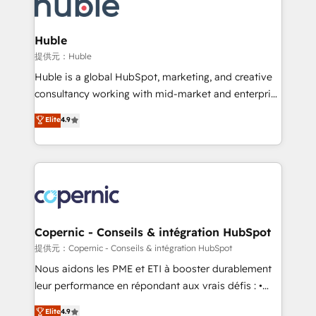
skills, processes, and internal team you need to
CRM Migrations using our in-house "HubScrub" Tool.
attract the right buyers, close deals faster, and grow
without outside dependencies. You’ll learn how to: •
Huble
Set up, audit, and organize your HubSpot portal •
提供元：Huble
Get your sales team fully using HubSpot • Track
Huble is a global HubSpot, marketing, and creative
pipeline and revenue across the entire buyer journey
consultancy working with mid-market and enterprise
• Build an in-house marketing team that drives
businesses. We go beyond implementation, shaping
Elite
4.9
growth • Create content and videos that attract
the strategy, processes, and teams that turn
buyers • Use AI to scale smarter Our coaching-led
HubSpot into a genuine growth engine. Named
approach works best for companies that are done
HubSpot's Global Partner of the Year in 2024,
with outsourcing and ready to build something that
consistently ranked among their top 5 partners
lasts. So if you're ready to become the most trusted
worldwide, and with over 15 years in the ecosystem,
voice in your market, let’s talk.
Huble has built a track record that speaks for itself.
One company, one operating model, delivering
Copernic - Conseils & intégration HubSpot
across offices and consulting teams in the UK, USA,
提供元：Copernic - Conseils & intégration HubSpot
Canada, Germany, France, Belgium, Singapore, and
Nous aidons les PME et ETI à booster durablement
South Africa. Certified compliant with ISO/IEC
leur performance en répondant aux vrais défis : •
27001:2022 and ISO 9001:2015 across all seven
Intégration de HubSpot avec d’autres outils (ERP,
Elite
4.9
international offices and 175+ employees.