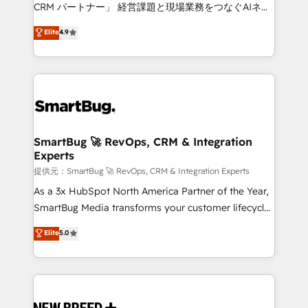
Move from any legacy CRM. Zero downtime, full data
CRM パートナー」 経営課題と現場業務をつなぐAIネイ
integrity. ➤ Implementation: Configure HubSpot to
ティブ・エージェンシーとして、HubSpot Eliteの実装
Elite
4.9
run your revenue process. Sales, marketing, and
力で顧客フロント業務を再設計します。 💡 100inc は何
service wired together. ➤ AI and Integrations: Layer
をする会社か？ HubSpotを共通基盤に、AIエージェン
Breeze AI, custom agents, and APIs to remove
トを組み込んだ顧客フロント業務（マーケティング・営
manual work. ➤ Ongoing Management: Monthly
業・CS）を組織全体で設計・実装する日本のAIネイテ
tune-ups, feature rollouts, adoption coaching. Buying
ィブ・エージェンシーです。事業部・グループ会社・部
HubSpot, switching to it, or reviving a stale portal?
門が分立する組織で、データと業務プロセスのサイロ化
We are built for the work.
を、CRMを軸とした全社共通基盤に再構築します。意
SmartBug 🚀 RevOps, CRM & Integration
Experts
思決定者・PMO・現場担当者に並走します。 1️⃣
HubSpot導入・活用支援 顧客データの一元化から、
提供元：SmartBug 🚀 RevOps, CRM & Integration Experts
GTMの見える化・自動化まで。全Hub統合運用、デー
As a 3x HubSpot North America Partner of the Year,
タ品質設計、グループ横断のCRM統合に対応します。
SmartBug Media transforms your customer lifecycle
2️⃣ AIエージェント組織構築 営業・マーケティング業務
into a revenue engine. Our unified ecosystem
Elite
5.0
の一部をAIが自律実行する組織への移行を設計・実装。
includes specialized divisions Globalia (AI &
Breeze・Claude等をHubSpotと連携させ、役割定義・
Software) and Point Success Media (Paid Media),
運用ルール・成果指標まで含めて設計します。 3️⃣ 全社
making this the official home for all three brands. 🔄
DX × AI推進のPMO伴走支援 複数部門をまたぐDX×AI変
Implementation & Integration - Seamless migrations
革を、構想から実装・定着までPMOとして主導。「設
and system integrations powered by Globalia’s