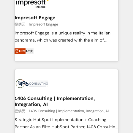
and—most importantly—simple. That’s why we lean
you grow faster, smarter, and with impact.
into bold ideas and shape them into thoughtful
products and strategies that actually make a
Impresoft Engage
difference.
提供元：Impresoft Engage
Impresoft Engage is a unique reality in the Italian
panorama, which was created with the aim of
putting Customer Experience at the center by
Elite
4.9
creating digital environments capable of integrating
people, processes and data. We offer the best
digital solutions on the market, ranging from CRM
processes and technologies to digital strategy, from
marketing automation to online and offline sales
processes through Customer Service Management,
allowing companies to optimize processes and meet
1406 Consulting | Implementation,
Integration, AI
the needs of the customer. We are part of Impresoft
Group, a group of specialized and complementary
提供元：1406 Consulting | Implementation, Integration, AI
companies that divide their offer into 4
Strategic HubSpot Implementation + Coaching
Competence Centers: Smart Manufacturing,
Partner As an Elite HubSpot Partner, 1406 Consulting
Customer First, Enabling Technologies & Security.