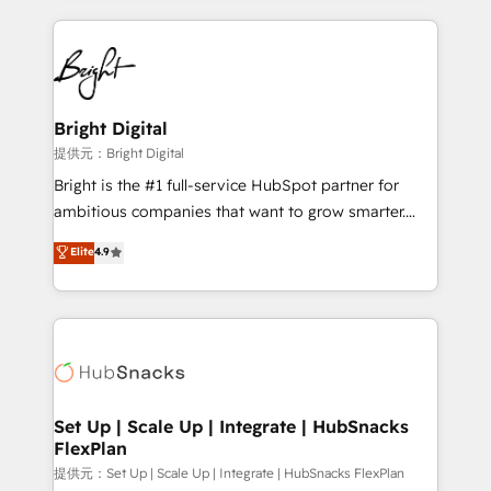
Growth-Driven Design Agency of the Year 🏆2015
automation, integration, and AI innovation to deliver
Became the 5th Agency to reach Diamond 🏆2014
lasting impact. We specialize in: • Turnkey and end-
HubSpot COS Performance Award 🏆2014 HubSpot
to-end HubSpot implementations • Onboarding for
COS Design Award 🏆2013 HubSpot Marketplace
Sales, Service, Marketing & Content Hubs • AI voice
Provider of the Year 🏆2011 Became a HubSpot
and chat agents, predictive automation, and smart
Bright Digital
Partner 📆Founded in 1997
workflows • Salesforce + HubSpot integration •
提供元：Bright Digital
RevOps and AI-driven sales enablement • Website
Bright is the #1 full-service HubSpot partner for
design and CMS development • ERP integration: SAP,
ambitious companies that want to grow smarter.
NetSuite, Microsoft Dynamics, … • Data cleansing
From HubSpot onboarding, to training, from
Elite
4.9
and CRM migration from any platform •
developing a new website to lead generation and
Client/member portals built on HubSpot • Custom
digital marketing; we do it all (and with great
and complex integrations: SAM.gov, GovWin,
results)! In short, our services include: - HubSpot
QuickBooks, PandaDoc, ClickUp, Shopify, Mapsly,
consultancy: onboarding, training, data migration -
WooCommerce, BuilderTrend, and more Experience
HubSpot development: websites, custom modules,
the difference — reach out to see how AI + HubSpot
integrations - Marketing & sales solutions: digital
can transform your business.
marketing, advertising, campaigns, content and
Set Up | Scale Up | Integrate | HubSnacks
FlexPlan
design We connect people, data and technology to
improve customer experiences. With our bright
提供元：Set Up | Scale Up | Integrate | HubSnacks FlexPlan