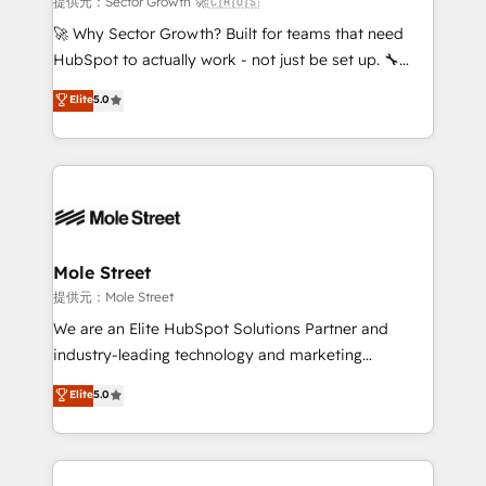
提供元：Sector Growth 🚀🇨🇦🇺🇸
with good people' and have worked with incredible
🚀 Why Sector Growth? Built for teams that need
brands. You can see some of them on our website,
HubSpot to actually work - not just be set up. 🔧
along with plenty of case studies.
HubSpot Experts: Onboarding, migrations,
Elite
5.0
automation, and training built for adoption. ⚡ Highly
Technical Execution: ERP, EMR and Custom
Integrations; complex builds delivered in weeks, not
months. 🤖 AI Consulting & Agents: AI-powered
workflows; automation agents; process optimization
inside HubSpot. 🏆 Industry Experience: 🏥
Healthcare: HIPAA implementations; secure data
Mole Street
workflows 💼 Financial Services: compliant
提供元：Mole Street
workflows; audit-ready reporting ⚖️ Legal: client
We are an Elite HubSpot Solutions Partner and
intake; pipeline and document workflows 🛒 E-
industry-leading technology and marketing
Commerce: Shopify, WooCommerce; lifecycle and
consultancy. Our focus is on enterprise and mid-
Elite
5.0
revenue automation 🏢 Real Estate: deal pipelines;
market B2B companies globally that want a strategic
portfolio and lifecycle management 🏭
approach to execute their goals through creative
Manufacturing: ERP integrations; operational
applications of our solutions; Technical HubSpot
alignment 🛡️ Compliance & Data Considerations:
Consulting, Content Marketing, Growth-Driven