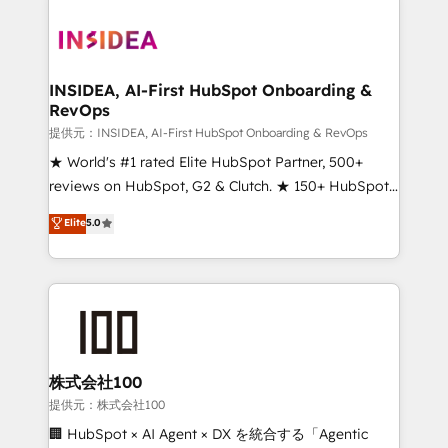
INSIDEA, AI-First HubSpot Onboarding &
RevOps
提供元：INSIDEA, AI-First HubSpot Onboarding & RevOps
★ World's #1 rated Elite HubSpot Partner, 500+
reviews on HubSpot, G2 & Clutch. ★ 150+ HubSpot
Certified Experts & Trainers across the team ★
Elite
5.0
1,500+ implementations across five continents ★ AI-
First, RevOps-led, Onboarding obsessed ★
Company of the Year 2024/25 INSIDEA helps
growing companies turn HubSpot into a revenue
engine. We onboard your team, migrate your data,
and build AI-powered workflows that drive adoption
from week one, in your time zone. What we do ➤
株式会社100
Onboarding: Live in weeks, with workflows built
提供元：株式会社100
around your business, not a template. ➤ Migration:
🏢 HubSpot × AI Agent × DX を統合する「Agentic