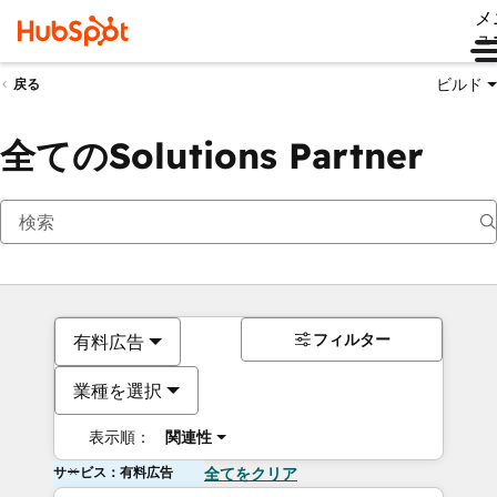
メ
ュ
ビルド
戻る
全てのSolutions Partner
フィルター
有料広告
業種を選択
表示順：
関連性
サービス：有料広告
全てをクリア