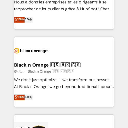
Nous aidons les entreprises et les dirigeants à se
business services. We prepare a customized
rapprocher de leurs clients grâce à HubSpot ! Chez
business case that demonstrates the value and
DIGITALISIM, nous avons l'intime conviction que la
Elite
5.0
impact of your digital transformation, including a
réussite des entreprises passe par l’innovation web,
detailed financial rationale with a focus on ROI and
le marketing digital, et la relation client ! C'est
TCO. As a trusted extension of your team, we
pourquoi, nos experts sont à la fois capables de
believe in the power of partnership. Together, we
gérer votre projet de création de site internet, votre
embark on a transformational journey that sets your
référencement, votre stratégie digitale et le pilotage
business up for long-term success. Unlock your
et l'intégration d'HubSpot ! Les grandes phases d'un
business. If not now, when?
projet HubSpot avec DIGITALISIM : 🧽 Nettoyage,
Black n Orange 🇺🇸 🇲🇽 🇨🇦
migration et intégration des bases de données. 🚀
提供元：Black n Orange 🇺🇸 🇲🇽 🇨🇦
Développement des interfaces avec vos logiciels
We don’t just optimize — we transform businesses.
métiers ⚙️ Configuration de la plateforme HubSpot
At Black n Orange, we go beyond traditional Inbound
📈 Configuration de rapports et tableaux de bord 🤝
Marketing with our exclusive methodologies:
Elite
5.0
Book Process & Guidelines utilisateurs 🎓
BOOMS and BOOST. Together, they form a powerful
Formations des utilisateurs
combination that has driven success for over 800
businesses worldwide. As Elite HubSpot Partners, we
specialize in crafting high-performance growth
strategies that integrate data-driven marketing,