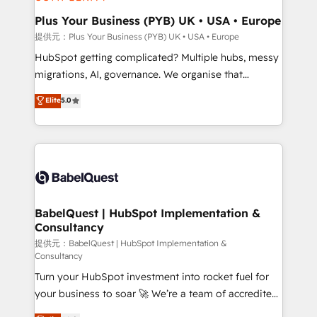
industrial sectors. Offices in Johannesburg, Cape
Town, Dubai & London. 500+ HubSpot CRM
Plus Your Business (PYB) UK • USA • Europe
implementations delivered. AI visibility coverage
提供元：Plus Your Business (PYB) UK • USA • Europe
across ChatGPT, Claude, Perplexity, Gemini and
HubSpot getting complicated? Multiple hubs, messy
Google AI Overviews. HubSpot Impact Award -
migrations, AI, governance. We organise that
Customer First HubSpot Impact Award - Integrations
complexity, so your team can put HubSpot to work...
Elite
5.0
Innovation HubSpot Impact Award - Platform
Welcome to our Profile! We help with: • CRM
Migration Excellence HubSpot Impact Award -
implementation, reports, workflows, and team
Platform Excellence 40+ full-time HubSpot
training • CRM migration from Salesforce, Pipedrive,
professionals. 100s of certifications and
Dynamics and others • Technical projects including
accreditations with HubSpot.
custom API integrations with ERP (and other
systems) • AI governance for HubSpot-centred
operations A little about us: • Boutique 'Elite' team of
BabelQuest | HubSpot Implementation &
Consultancy
12 • 150+ clients across Sales Hub, Marketing Hub,
Service Hub, Data Hub and CMS • ISO/IEC
提供元：BabelQuest | HubSpot Implementation &
Consultancy
27001:2022, ISO 9001:2015, and ISO 42001:2023
Turn your HubSpot investment into rocket fuel for
certified - the AI management standard • GuardHub:
your business to soar 🚀 We’re a team of accredited
our AI governance framework, built on ISO 42001
HubSpot experts ready to help you. We can
Ready for the next step? Click the 👈 '𝗖𝗼𝗻𝘁𝗮𝗰𝘁