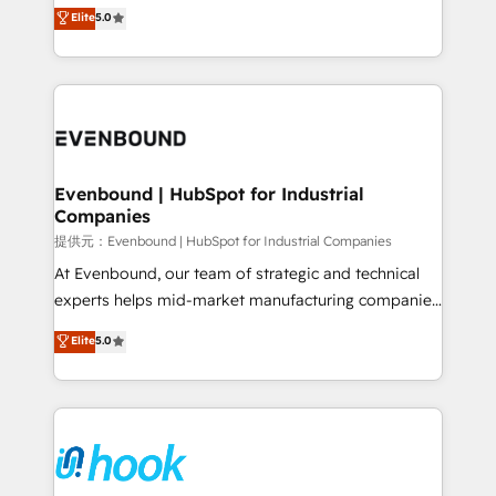
helps mid-market revenue teams transform how
Elite
5.0
The synergies generated by these integrations,
they sell, market, and serve. We don't just build your
together with the combination of talents, skills,
HubSpot—we teach your team to own it, then stay
solutions and services, have allowed the group to
to help you keep winning. What We Do ⚙️ CRM
build an unrivaled offering portfolio on the market
Implementations across Marketing, Sales, Service,
to accompany companies on their digital
Data & Content 📈 Sales & Marketing Alignment +
transformation journey.
Revenue Team Enablement 🤖 Breeze AI & Custom
Agent Creation 🔄 Custom Integrations & Data
Evenbound | HubSpot for Industrial
Companies
Migration Why 1406 We become part of your team.
Your team learns while we build. We fix what others
提供元：Evenbound | HubSpot for Industrial Companies
broke. Built for mid-market reality—practical
At Evenbound, our team of strategic and technical
solutions that work with your actual headcount and
experts helps mid-market manufacturing companies
constraints. By the Numbers 🏆 Top 1% of all
achieve real growth. We specialize in delivering
Elite
5.0
HubSpot partners 🔄 Top 5% globally in client
tailored solutions that drive results by leveraging
retention 📅 8+ years of consistent results since 2017
HubSpot’s platform and data to fuel success.
Who We Serve Revenue teams, marketing leaders,
Technical Solutions: - HubSpot Technical Consulting -
and sales ops at mid-market companies ready to
HubSpot CRM Implementation - HubSpot
move beyond spreadsheets into unified systems
Onboarding - Data Migration & Integrations -
that drive real business results.
Technical Audit & Optimization Strategic Solutions: -