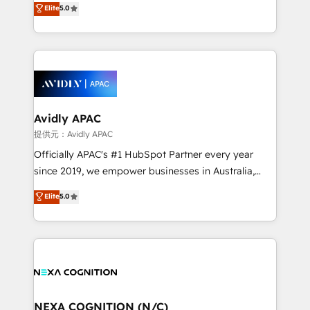
Elite
5.0
integrate HubSpot with complex solutions like SAP,
generating aspect of your business. We’re proud
MicroSoft, custom solutions,... Our company also has
HubSpot Elite Solutions Partners and devout CRM
strong experience with HubSpot CRM extension,
nerds who can harness HubSpot’s custom digital
mobile apps for Field Service Management and
tools to improve each touchpoint of your customer
Retail execution, CPQ, customer portals and
experience. Working hand-in-hand with your team,
HubSpot CMS developments. And we're champions
we’ll assemble a RevOps machine that drives more
when it comes to complex data migrations.
traffic, generates better leads and crushes your
Avidly APAC
revenue goals. We've worked with thousands of
提供元：Avidly APAC
HubSpot customers and we'd love to work with you
Officially APAC's #1 HubSpot Partner every year
too! Clients come to us for: Advanced CRM solutions
since 2019, we empower businesses in Australia,
System Integrations both Custom and Native to
New Zealand, and globally to realise their full
Elite
5.0
HubSpot Data System Migrations between systems
potential through enterprise HubSpot CRM
to HubSpot New lead generation strategies Time-
implementation. And we deliver best practice across
saving automations Fresh growth campaigns Robust
the whole HubSpot platform, covering marketing,
help desk Unified revenue operations Dynamic
sales, service, CMS and integrations. We work with
website development Award-winning creative
all businesses, from start-up to Enterprise, and have
design We live and breathe HubSpot and are ready
delivered the largest HubSpot implementations in
to take on real challenges!
the world. Our human approach to digital
NEXA COGNITION (N/C)