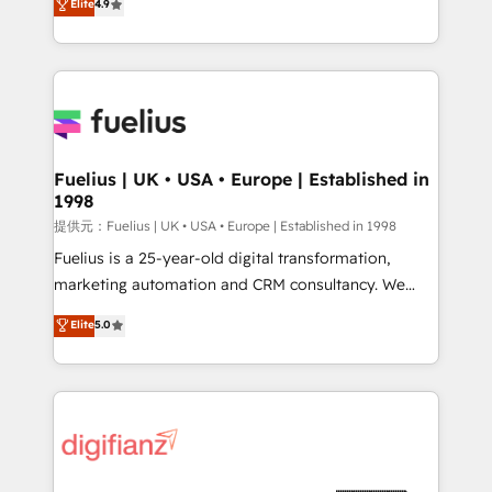
Elite
4.9
implement the platform into complex business
𝗯𝘂𝘀𝗶𝗻𝗲𝘀𝘀' button to get in touch (𝘸𝘦'𝘳𝘦 𝘴𝘶𝘱𝘦𝘳
environments, optimise what you've got and make
𝘳𝘦𝘴𝘱𝘰𝘯𝘴𝘪𝘷𝘦)
sure you can actually use it, build your website in
HubSpot or create an inbound marketing strategy
for you and execute it on HubSpot. We are on the
G-Cloud 14 CCS (Crown Commercial Service)
framework, meaning we've been accredited by
Fuelius | UK • USA • Europe | Established in
1998
HubSpot and vetted by the CCS, which means we
can support public sector companies as well the
提供元：Fuelius | UK • USA • Europe | Established in 1998
other ones listed in our profile. Our services: -
Fuelius is a 25-year-old digital transformation,
HubSpot implementation - HubSpot CMS website
marketing automation and CRM consultancy. We
build We can do lots of things. But everything we do
enable mid-market and enterprise clients to
Elite
5.0
is there for you to: - Grow revenue, and run your
maximise their return from digital and fuel their
business more efficiently - Build stronger
growth. We modernise platforms, streamline
relationships with customers - Make better
operations that are causing inefficiencies, improve
decisions with data - Find a new voice and reach
customer experiences, integrate systems, and
more people - Get the most out of your HubSpot
supercharge revenue operations Key services: • CRM
investment
Implementation • Systems Integration • Digital