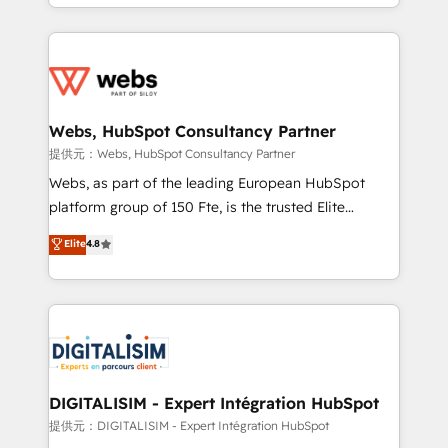
solve all your HubSpot challenges and improve user
sales, and service hubs • Built-in flexibility for
adoption, sales process and marketing results.
startups to global brands
Services 📚 Onboarding your team to HubSpot for
the first time 🔧 Designing and optimising your
HubSpot set-up for better results 🌐 Website design
and build using HubSpot 🔌 Integrating HubSpot
Webs, HubSpot Consultancy Partner
with other systems 🎓 Training your teams to be
提供元：Webs, HubSpot Consultancy Partner
HubSpot pros 📊 Lead generation services using
Webs, as part of the leading European HubSpot
HubSpot Why us? - SIX HubSpot Accreditations -
platform group of 150 Fte, is the trusted Elite
awarded by HubSpot after a rigorous process for
HubSpot CRM Partner offering you a roadmap on
Elite
4.8
CRM, Solutions Architecture, Onboarding , Data
maximizing EBITDA and achieving Commercial
Migration, Custom Integration & Platform
Excellence. With our targeted processes, we
Enablement -Onboarded over 500 businesses to
strengthen your digital transformation and minimize
HubSpot -Top 1% of partners worldwide -In-house
costs. As HubSpot's Advanced Accredited CRM
team of 25+ experts Contact us today to help you
Implementation partner, we provide expertise to
get more from your investment in HubSpot.
drive your business forward. Since 2015 we are fully
www.bbdboom.com
dedicated to HubSpot and with an experienced
DIGITALISIM - Expert Intégration HubSpot
team (50+), we work with reputable companies in
提供元：DIGITALISIM - Expert Intégration HubSpot
B2B sectors such as manufacturing, SaaS and