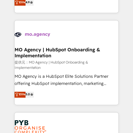
Elite
4.9
to your needs and sales objectives. With 125+
migrate, replatform, and scale smarter. We specialize
certifications, we are part of the most certified
in high-impact CRM and CMS migrations and
Canadian agencies, and we both hold Onboarding
onboarding from platforms like Salesforce, NetSuite,
Accreditations. Based in Canada (coast to coast), our
Zoho, Pardot, Marketo, Microsoft Dynamics, Wix,
services are offered in both English & French.
WordPress and legacy CRMs, turning fragmented
systems into unified, growth-ready HubSpot
architectures that accelerate revenue operations and
MO Agency | HubSpot Onboarding &
Implementation
performance. - Multi-object CRM migration, cleanup,
and implementation. - Pre-built and custom
提供元：MO Agency | HubSpot Onboarding &
Implementation
integrations across your full tech stack. - Custom
MO Agency is a HubSpot Elite Solutions Partner
object setup, CMS builds, and full-funnel automation.
offering HubSpot implementation, marketing
- Dashboards, lifecycle campaigns, and lead
automation, CRM and RevOps consulting, B2B SEO,
nurturing sequences. - Cross-hub setup across
Elite
5.0
paid media, content marketing, AEO and GEO (AI
Marketing, Sales, Operations, and Service Hubs. -
search optimisation), and HubSpot Content Hub and
Ongoing optimization, managed support, and
WordPress development. We work with enterprise
scalable retainers. Let’s make HubSpot your most
and growth-led companies across technology,
powerful growth engine. Built to convert, scale, and
professional services, financial services and
drive results.