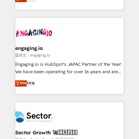
prospecting, follow-ups, service triage, and
Operations (RevOps) e Inteligência Artificial para
knowledge retrieval—built in HubSpot. ⚡ Fast-Track
estruturar processos integrar sistemas organizar
& Growth-Track Services Fast-Track: Rapid HubSpot
dados e automatizar operações. O objetivo é
onboarding in weeks Growth-Track: Unlock
transformar a HubSpot em um verdadeiro sistema
advanced optimization & adoption 📍 São Paulo, BR
operacional de receita conectando equipes
• Des Moines, IA • New York, NY
tecnologia e dados em uma operação integrada.
Também somos distribuidores oficiais da HubSpot
engaging.io
e de mais de 150 softwares globais permitindo
提供元：engaging.io
contratar e pagar a HubSpot em reais com nota
Engaging.io is HubSpot's JAPAC Partner of the Year!
fiscal no Brasil e gerar economia de até 50% na
We have been operating for over 16 years and are
contratação de softwares internacionais.
one of HubSpot's most experienced and technically
Elite
5.0
Oferecemos ainda agentes de IA especializados em
capable Agency Partners globally. We specialise in
HubSpot que automatizam tarefas executam rotinas
complex CRM migrations, implementations,
no CRM e mantêm os dados organizados, como um
integrations, custom CMS portal development,
especialista operando a plataforma 24/7. Hoje 300+
design & UX for mid to large to multi national
empresas em 13 países utilizam a Nexforce. Somos
businesses. Our teams are based in North America
a maior parceira da HubSpot na América Latina e
and APAC. We are HubSpot's top-ranked Advanced
líder no ranking global de sucesso do cliente da
Implementation Certified Partner and we contribute
Sector Growth 🚀🇨🇦🇺🇸
HubSpot.
to their advisory council. We strive to do 'good work