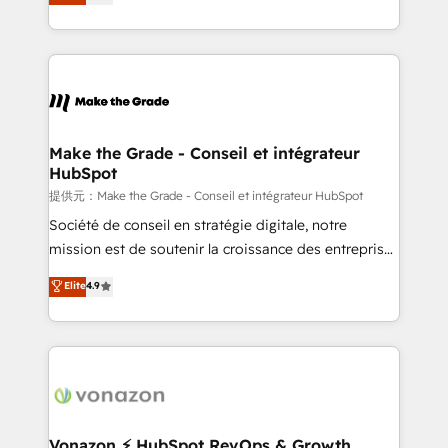
téléphonie, etc.) • Alignement des équipes grâce à un
outil et des données partagées • Amélioration de la
collecte et de l’analyse des données pour des
décisions éclairées • Optimisation de l’efficacité et
de la productivité des équipes Notre équipe de 30
consultants certifiés HubSpot aborde chaque projet
avec un engagement total, alignant processus
Make the Grade - Conseil et intégrateur
HubSpot
métiers et technologie, et guidant vos équipes à
travers le changement, tout en centrant vos objectifs
提供元：Make the Grade - Conseil et intégrateur HubSpot
d’entreprise. Grâce à une méthodologie éprouvée
Société de conseil en stratégie digitale, notre
auprès de plus de 400 clients, nous comprenons
mission est de soutenir la croissance des entreprises
rapidement vos enjeux et intégrons parfaitement
B2B à travers l’acquisition de nouveaux clients,
Elite
4.9
HubSpot dans votre organisation. Pour toute
l'intégration CRM et le développement des revenus
question technique ou besoin de structuration de
auprès de vos comptes existants. En France et à
votre projet HubSpot, contactez notre équipe pour
l'international, nous travaillons avec des ETI
un échange dédié.
ambitieuses, des grands groupes voulant aller au-
delà d’une simple transformation digitale et des
startups florissantes. Nos 3 grandes expertises sont :
➤ L’intégration de CRM et de méthodologie RevOps
Vonazon ⚡ HubSpot RevOps & Growth