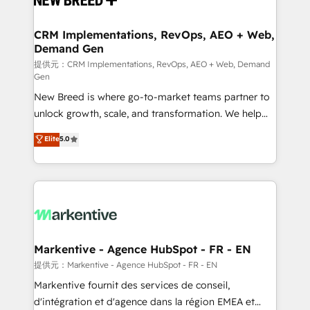
定の代行ではなく、設計の責任」を引き受け、部門横断
technical development team. - 19 HubSpot-certified
の統合・浸透・変革管理を実行します。 ▸ CMS戦略設
trainers to drive platform adoption. 📈 Revenue
CRM Implementations, RevOps, AEO + Web,
計・構築：リード獲得・CVR・SEOを前提にした情報設
Demand Gen
Generation - Full-funnel marketing and high-
計・導線設計・テンプレート設計をContent Hubで一体
performance advertising via Point Success Media. -
提供元：CRM Implementations, RevOps, AEO + Web, Demand
Gen
提供。 ▸ 既存CRM・MAからの移行支援：Salesforce・
Expert deployment of Breeze AI and custom agents
Marketo・Pardot等からの移行、カスタム設計、履歴
New Breed is where go-to-market teams partner to
to automate growth. 🏆 Elite Excellence - 8 platform
データ移行と活用設計まで。 ▸ AEO対応：ChatGPT・
unlock growth, scale, and transformation. We help
accreditations and deep HIPAA-compliance
Perplexity等のAI検索からの流入・引用を前提にコンテ
companies activate HubSpot’s AI-powered
expertise. - A team of 250+ experts dedicated to
Elite
5.0
ンツとサイト構造を最適化。 🏆 なぜ100incを選ぶの
customer platform and operationalize HubSpot’s
your resilient growth.
か？ ✓ HubSpot Eliteパートナー認定 ✓ HubSpotアワ
Loop Marketing framework through expert-led
ード受賞・HUGリーダー ✓ ISO27001:2022 /
services, smart agents, and purpose-built apps,
ISO9001:2015 取得 ✓ 400社以上の導入実績 ✓
tailored to your business. Together, we unlock
HubSpot大百科 出版 CRM・AI活用に関するご相談、現
results, fast. ⚙️CRM & RevOps: Align all Hubs to your
状整理の壁打ちなど、構想段階からお気軽にお問い合わ
buyer journey for clean data, scalability, & reporting.
せください。
🎯Demand Gen & ABM: Drive pipeline with inbound,
Markentive - Agence HubSpot - FR - EN
ABM, AEO, SEO, & paid media. 👩‍💻Web Design:
提供元：Markentive - Agence HubSpot - FR - EN
Build high-performing websites with UX, messaging,
Markentive fournit des services de conseil,
& conversion strategy that drive results. 🤖AI
d'intégration et d'agence dans la région EMEA et