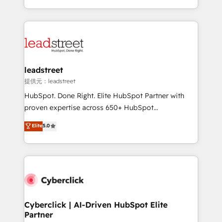
America. From casual user to super fan: make
Canada, we’ve delivered thousands of successful
HubSpot an experience you LOVE!
HubSpot projects for mid-market and enterprise
clients worldwide, with over 10 years experience. We
combine HubSpot, data, and AI to design connected
go-to-market systems that align people, process,
and technology for predictable, scalable revenue
leadstreet
growth. Our expertise spans RevOps, CRM and data
提供元：leadstreet
architecture, AI enablement, and strategic marketing,
HubSpot. Done Right. Elite HubSpot Partner with
delivered through our proprietary FLAIR framework
proven expertise across 650+ HubSpot
for responsible AI adoption. As a HubSpot Elite
implementations. With 12+ years of HubSpot
Elite
5.0
Partner and ISO 27001:2022 certified consultancy,
experience, we help you use the HubSpot platform
we blend strategy, creativity, and technology to help
to its fullest capacity, improve your current HubSpot
organisations scale smarter and grow stronger.
website, or build your new one.
Cyberclick | AI-Driven HubSpot Elite
Partner