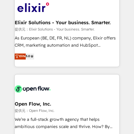
HIPAA-aware; CASL-compliant; GDPR-ready
Design, Migrations + Integrations. Mole Street’s
implementations where required 💡 Why 500+
mission is empowering others to realize their
Clients Choose Us: Elite Partner; technical, fast, and
greatness, which is achieved through creating
Elixir Solutions - Your business. Smarter.
built to scale.
absolute clarity, derived from a well-defined
提供元：Elixir Solutions - Your business. Smarter.
strategy, executed well, and reported on with clear
As European (BE, DE, FR, NL) company, Elixir offers
results. The culture is driven by core values; Joy, Grit,
CRM, marketing automation and HubSpot
Accountability, Curiosity, Authenticity, Growth
integration products and services to mid-market
Elite
5.0
Mindedness, and Clarity. We are driven to win for the
and enterprise customers. We ensure that your sales,
collective good of the company and its clientele, and
service and marketing department operates in the
dedicated to breaking the mold from the agency of
most effective way, while at the same time
the past into the consultancy of the future. Great
leveraging your commercial data for a fully
things are happening.
integrated buyers journey. Elixir is located in
Brussels, Munich "München", Cologne "Köln", Paris
and Amsterdam. Elixir is a first mover and leader
Open Flow, Inc.
when it comes to HubSpot sales and service
提供元：Open Flow, Inc.
implementations, highly renowned for our business
We’re a full-stack growth agency that helps
acumen, process (re-)design experience and a
ambitious companies scale and thrive. How? By
massive amount of success stories in this area. We
upgrading and streamlining every single revenue-