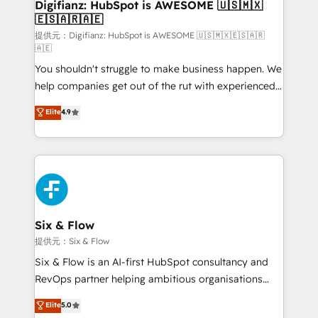
Transformation / Web Development • RevOps &
Digifianz: HubSpot is AWESOME 🇺🇸🇲🇽
🇪🇸🇦🇷🇦🇪
Sales Consulting • Marketing Automation What
makes us different? 🚀 Top 0.5% of global HubSpot
提供元：Digifianz: HubSpot is AWESOME 🇺🇸🇲🇽🇪🇸🇦🇷
🇦🇪
agencies ⚙️ The strongest technical ability and
You shouldn't struggle to make business happen. We
integration capabilities 💼 Consultative, long-term
help companies get out of the rut with experienced,
partners who will embed ourselves into your
process-oriented teams implementing HubSpot
business, processes and systems 🏢 We specialise in
Elite
4.9
Marketing, Sales, Service, CMS and Operations Hub,
working with mid-market and enterprise
so selling and actually engaging with your customers
organisations, global organisations and those with
feels easy and pain-free. We are a top ranked
complex use cases 🏆 CRM Implementation,
HubSpot Elite Partner, winner of Rookie of the Year
Platform Enablement, Custom Integration and
and Customer First Awards, 4.9/5 rating in HubSpot
Onboarding Accredited 🔐 ISO27001 & ISO9001
Reviews and 4.9/5 rating in Clutch Reviews. Digifianz
Certified
helps the following industries: logistics & 3PL, home
Six & Flow
improvement & construction, branding and
提供元：Six & Flow
commercialization, real estate, health, education,
Six & Flow is an AI-first HubSpot consultancy and
SaaS, Software Dev & IT and consulting, make the
RevOps partner helping ambitious organisations
most out of their HubSpot experience operating in
grow with clarity, confidence, and intelligence.
Elite
5.0
the United States, EU, UAE, Mexico and Latin
Operating across the UK, Netherlands, Ireland, and