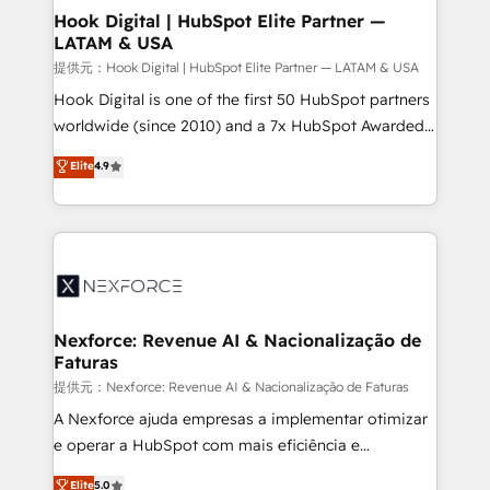
Revenue Operations - Inbound Marketing -
Hook Digital | HubSpot Elite Partner —
LATAM & USA
Outbound Marketing - HubSpot CMS Website
Design & Development We empower our clients to
提供元：Hook Digital | HubSpot Elite Partner — LATAM & USA
reach their full potential by providing transparent,
Hook Digital is one of the first 50 HubSpot partners
relationship-driven support. With over 300 HubSpot
worldwide (since 2010) and a 7x HubSpot Awarded
certifications and accreditations, we deliver both the
Elite Partner. With 500+ projects across the U.S.,
Elite
4.9
technical know-how and strategic guidance you
Brazil, and LATAM, we combine global expertise with
need to succeed.
regional experience. Today, we are Brazil’s largest
HubSpot Elite Partner—trusted by companies across
the Americas to scale smarter. ⚙️ CRM
Implementation & Migration Onboarding across all
Hubs, plus migrations from Salesforce, Pipedrive, RD
Station, Freshdesk, Intercom, and more. Custom
Nexforce: Revenue AI & Nacionalização de
Faturas
objects, automations, and integrations built for
growth. 🚀 AI-Driven GTM Orchestration Unify
提供元：Nexforce: Revenue AI & Nacionalização de Faturas
HubSpot with LinkedIn, WhatsApp, email, paid
A Nexforce ajuda empresas a implementar otimizar
media, and AI voice to drive pipeline. 🤖 AI Custom
e operar a HubSpot com mais eficiência e
Agent Development Deploy AI agents for
previsibilidade de receita. Combinamos Revenue
Elite
5.0