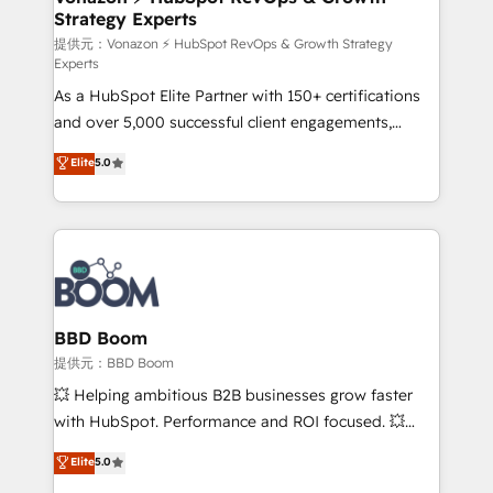
Strategy Experts
pour aligner les équipes marketing, commerciales et
support client (data migration, synchronisation API,
提供元：Vonazon ⚡ HubSpot RevOps & Growth Strategy
Experts
audit et maintenance) ➤ La création de sites internet
As a HubSpot Elite Partner with 150+ certifications
de conversion qui transforment les visiteurs en
and over 5,000 successful client engagements,
opportunités d'affaires ➤ La mise en place de
Vonazon turns marketing complexity into
stratégies d'acquisition marketing (SEO, SEA,
Elite
5.0
measurable, scalable growth. From onboarding to
inbound, automatisation marketing, ABM, IA,
enterprise-grade campaigns, our in-house team
emailing) Informations clés : - 10 ans d'expérience -
builds scalable strategies that drive long-term
100+ intégrations CRM HubSpot réussies - 40
revenue. ⚙️ HubSpot Integration & Optimization •
experts conseil - 150 certifications HubSpot
Seamless CRM, CMS, and automation setup •
cumulées
Complex platform migrations and data cleanups •
Custom APIs and third-party integrations 📈 End-to-
BBD Boom
End Revenue Acceleration • Lifecycle marketing and
提供元：BBD Boom
pipeline growth programs • Sales enablement tools
💥 Helping ambitious B2B businesses grow faster
and CRM optimization • Retention strategies with
with HubSpot. Performance and ROI focused. 💥
customer journey mapping 🏅 Elite-Level HubSpot
BBD Boom is the HubSpot partner that can help you
Elite
5.0
Execution • 750+ onboardings and 2,000+
to HubSpot Better. We work with your teams to
implementations • Deep expertise across marketing,