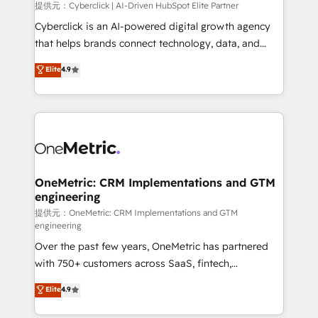
提供元：Cyberclick | AI-Driven HubSpot Elite Partner
Cyberclick is an AI-powered digital growth agency
that helps brands connect technology, data, and
creativity to achieve measurable results. Founded in
Elite
4.9
Barcelona and operating across Spain, LATAM, and
the UK, we support global companies in building
smarter marketing, sales, and customer success
strategies. As the only HubSpot Elite Partner in
Iberia (Spain & Portugal), we combine human insight
with intelligent automation to drive sustainable
growth. Our multidisciplinary team designs solutions
OneMetric: CRM Implementations and GTM
engineering
that simplify complexity, boost performance, and
turn innovation into real impact. 🌍 Highlights •
提供元：OneMetric: CRM Implementations and GTM
engineering
HubSpot Partner since 2012 • 2022 EMEA Impact
Over the past few years, OneMetric has partnered
Award: Best Integration • 150+ successful HubSpot
with 750+ customers across SaaS, fintech,
projects • Clients in 30+ industries • Proprietary
healthcare, real estate, and other industries. With
technology for integrations • Multilingual team:
Elite
4.9
150+ HubSpot-certified experts, we deliver scalable
English, Spanish, Portuguese & Italian 👉 Grow
solutions to complex GTM and RevOps challenges.
smarter with AI and HubSpot.