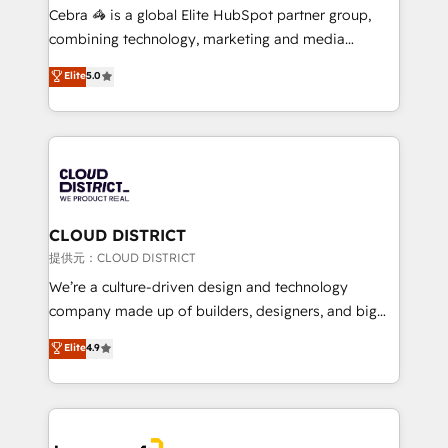
boost with a new HubSpot site Recognized leaders:
Cebra 🦓 is a global Elite HubSpot partner group,
🏆 HubSpot Platform Migration Impact Award 🏆
combining technology, marketing and media
Clutch HubSpot Global Leader 🏆 Finalist: HubSpot
expertise across Latin America and Southern
Elite
5.0
Inbound Campaign of the Year 🏆 Gold AVA Digital
Europe, with teams across 7 countries. Born in Chile,
Award for Best Website 🌟 Accreditations: CRM
we combine local insight with international reach to
Implementation, HubSpot Content Experience, CRM
help businesses grow through technology, creativity,
Data Migration & Custom Integration
AI and strategy. For over 12 years, we’ve delivered
500+ HubSpot implementations, building end-to-
end solutions that integrate CRM, AI automation,
inbound and loop marketing, content, and digital
CLOUD DISTRICT
creativity. Our multicultural team works in Spanish,
提供元：CLOUD DISTRICT
Portuguese, and English to design scalable strategies
We’re a culture-driven design and technology
that drive measurable growth. 🌎 Highlights: • 10+
company made up of builders, designers, and big
years as a HubSpot partner. • 2023 Impact Awards:
thinkers. We blend strategy, design, and
Elite
4.9
Platform Migration Excellence. • Top 3 Partner of the
development—always fueled by curiosity—to turn
Year LATAM 2022, 2023, 2024, 2025. • Partner of the
ideas, opportunities, and challenges into meaningful
Year 2024. • Organizer of Aliados.ai (AI, marketing &
experiences. To us, technology is more than just
tech global congress). 👉 Ready to scale your
code; it’s about creating things that are useful, cool,
business with HubSpot? Let Cebra’s experts help