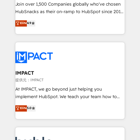
people, exciting ideas and can-do mentality, we
Join over 1,500 Companies globally who've chosen
ensure revenue growth on a daily basis. So tell us
HubSnacks as their on-ramp to HubSpot since 2014
your challenge; our passionate and growth driven
Simple pay-as-you-go plans that accelerate value...
Elite
4.9
team of 100+ experts is ready for you! Driving digital
1️⃣ Set Up | Onboarding New or Check-fixing existing
growth | www.brightdigital.com
HubSpot portals 2️⃣ Scale Up | 100% HubSpot Task
Execution... Global 24/7 ... All Experts 3️⃣ Integrate |
your entire Tech Stack with Custom Integrations
Slash months from your API Integration project... ⬅️
Click "Contact Business" ⬅️ to access 150+ Kickstart
Integration templates that put HubSpot in the center
IMPACT
of your tech stack, syncing... 🛍️ Shopify or
提供元：IMPACT
WooCommerce 💲 Stripe or Paypal 💰 Sage or
At IMPACT, we go beyond just helping you
Netsuite 🤖 Google or Microsoft ✍️ DocuSign or
implement HubSpot. We teach your team how to
PandaDoc 🌐 Avalara or Quaderno HubSnacks holds
master it. As the creators of the Endless Customers
Elite
5.0
the rare Advanced "Custom Integrations"
System™ (the next evolution of They Ask, You
Accreditation, securely sync data across... 🔄 any
Answer), we’re the only HubSpot partner built
apps, in any direction. Stuck on your old CRM..?
entirely around coaching and training. That means
Migrate | seamlessly off your old CRM onto a clean
we don’t do the work for you; we help you build the
new HubSpot portal with Advanced Website and