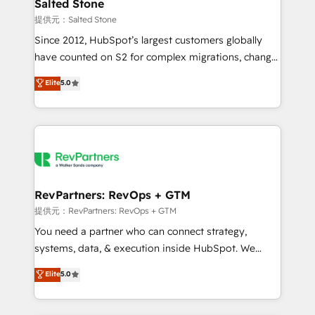
we turn complexity into clarity, human at global
Salted Stone
scale. 🏆 HubSpot’s CEO called us “the partner of the
提供元：Salted Stone
future.” Others agree it is proof of trust built through
Since 2012, HubSpot’s largest customers globally
measurable impact.
have counted on S2 for complex migrations, change
management, systems integration, and creative
Elite
5.0
solutions that deliver measurable impact and
transform brand experiences As one of the few full-
service creative agencies in the HubSpot
ecosystem, we blend strategy, technology, & award-
winning design to build scalable, globally
regionalized HubSpot websites, integrated
marketing campaigns, & RevOps frameworks that
RevPartners: RevOps + GTM
fuel long-term success We connect the entire
提供元：RevPartners: RevOps + GTM
customer lifecycle through seamless integrations,
You need a partner who can connect strategy,
ensure long-term adoption with change-
systems, data, & execution inside HubSpot. We
management programs, and align marketing, sales,
bridge the gap where most agencies fall short by
Elite
5.0
and service to drive sustainable growth With 6 key
combining GTM strategy with technical execution to
HubSpot accreditations and experience across
solve the right problem with the right solution. As the
hundreds of organizations in dozens of industries,