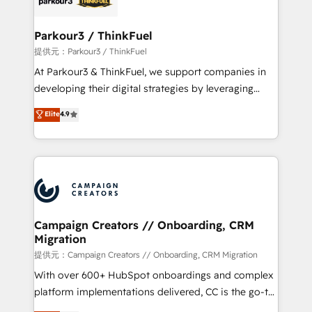
automation, and revenue intelligence to help
companies scale faster and smarter. 🔹 BOOMS:
Parkour3 / ThinkFuel
Demand generation for all your buyers With BOOMS,
提供元：Parkour3 / ThinkFuel
you invest in 100% of your buyers, accelerating your
At Parkour3 & ThinkFuel, we support companies in
growth and positioning yourself as an undisputed
developing their digital strategies by leveraging
leader. 🔹 BOOST: Optimize your digital
technologies and automating their marketing and
Elite
4.9
transformation process A methodology designed to
sales processes to generate growth. Our offer spans
implement HubSpot effectively and optimize your
from Strategy to Operations. We specialize in CRM
digital processes. 🔹 Trusted by Industry Leaders
onboarding and implementation, web design, sales
With an average rating of 4.9/5 and a proven track
& marketing automation, and digital marketing. With
record of business transformation, our growth-first
extensive experience working with tech companies
approach has helped brands dominate their
and manufacturers since 2002, we are committed to
markets.
empowering our clients and developing their
Campaign Creators // Onboarding, CRM
Migration
autonomy. Get to grips with HubSpot through
guided implementation and seamless integration of
提供元：Campaign Creators // Onboarding, CRM Migration
the CRM platform into your digital ecosystem. Would
With over 600+ HubSpot onboardings and complex
you like support in deploying your inbound
platform implementations delivered, CC is the go-to
marketing strategy? We'll provide support tailored
Elite Solutions Partner for businesses ready to