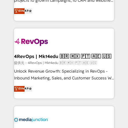
projects to growth campaigns, to CRM and websites.
HubSpot experts backed by over 10+ years of
Hire an agency that's experienced in every inch of
Elite
4.9
HubSpot experience ✔️Flexible pricing models —
HubSpot and willing to work hand-in-hand with your
Hourly-fee (assigned one Dedicated HubSpot
team to simplify the complex and build a better
Admin); Monthly-fee (HubSpot Admin + Project
experience for your team and customers.
Manager); and Fixed Project Cost (as per
requirement). ✔️Helped over 25,000+ customers so
far with our HubSpot solutions. ✔️Bespoke apps &
on-demand bundle services. Connect with us today!
4RevOps | Mkt4edu 🇧🇷 🇲🇽 🇵🇹 🇦🇪 🇺🇸
提供元：4RevOps | Mkt4edu 🇧🇷 🇲🇽 🇵🇹 🇦🇪 🇺🇸
Unlock Revenue Growth: Specializing in RevOps -
Inbound Marketing, Sales, and Customer Success We
specialize in driving revenue growth for companies
Elite
4.9
across industries through tailored marketing, sales,
and customer success strategies, utilizing RevOps
methodologies. As Latin America's largest HubSpot
partner and a global leader in education market, we
offer unparalleled insights. Operating in five
countries—Brazil, UAE (Abu Dhabi/Dubai/Sharjah),