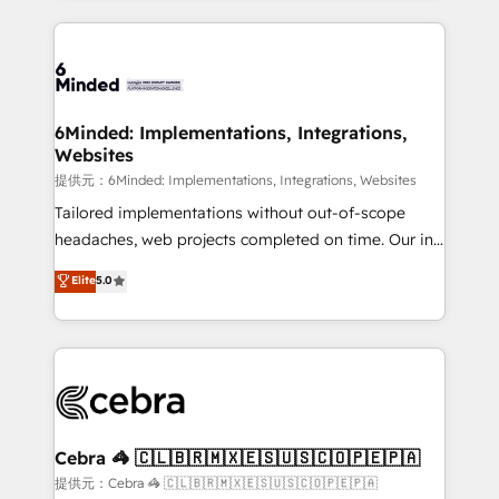
Our Expertise 🔹 Onboarding & Implementation:
Accredited HubSpot Partner, ensuring smooth setup
tailored to your GTM motion. 🔹 Migrations:
Accredited HubSpot Partner, ensuring migration
from other CRMs to HubSpot without data loss or
6Minded: Implementations, Integrations,
Websites
downtime. 🔹 RevOps Strategy: Align teams,
processes, and data to drive revenue efficiency. 🔹
提供元：6Minded: Implementations, Integrations, Websites
Integrations: Connect HubSpot with your tech stack
Tailored implementations without out-of-scope
for better adoption. 🔹 Custom Solutions: Build
headaches, web projects completed on time. Our in-
tailored apps, workflows, and configurations. We are
house team of certified CRM architects, experts,
Elite
5.0
SOC 2 Type II and ISO 27001 certified, reinforcing
developers, designers, and marketers handles all
our commitment to data security and compliance. At
aspects of your HubSpot. ✨ 400+ global clients ✨
OneMetric, we help revenue teams focus on the
100+ seamless migrations from 15+ different CRMs
OneMetric that matters most: revenue.
✨ 100,000+ hours in HubSpot projects, 75+ full Hub
implementations, and 5,000+ pages ✨ CS: Clients
generating 7-digit MRR from inbound campaigns ✨
CS: 245% organic growth & +751% new visitors for a
Cebra 🦓 🇨🇱🇧🇷🇲🇽🇪🇸🇺🇸🇨🇴🇵🇪🇵🇦
full-funnel HubSpot project ✨ CS: 415% conversion
提供元：Cebra 🦓 🇨🇱🇧🇷🇲🇽🇪🇸🇺🇸🇨🇴🇵🇪🇵🇦