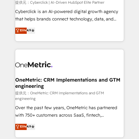
提供元：Cyberclick | AI-Driven HubSpot Elite Partner
Cyberclick is an AI-powered digital growth agency
that helps brands connect technology, data, and
creativity to achieve measurable results. Founded in
Elite
4.9
Barcelona and operating across Spain, LATAM, and
the UK, we support global companies in building
smarter marketing, sales, and customer success
strategies. As the only HubSpot Elite Partner in
Iberia (Spain & Portugal), we combine human insight
with intelligent automation to drive sustainable
growth. Our multidisciplinary team designs solutions
OneMetric: CRM Implementations and GTM
engineering
that simplify complexity, boost performance, and
turn innovation into real impact. 🌍 Highlights •
提供元：OneMetric: CRM Implementations and GTM
engineering
HubSpot Partner since 2012 • 2022 EMEA Impact
Over the past few years, OneMetric has partnered
Award: Best Integration • 150+ successful HubSpot
with 750+ customers across SaaS, fintech,
projects • Clients in 30+ industries • Proprietary
healthcare, real estate, and other industries. With
technology for integrations • Multilingual team:
Elite
4.9
150+ HubSpot-certified experts, we deliver scalable
English, Spanish, Portuguese & Italian 👉 Grow
solutions to complex GTM and RevOps challenges.
smarter with AI and HubSpot.