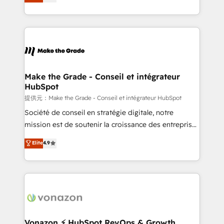
téléphonie, etc.) • Alignement des équipes grâce à un
outil et des données partagées • Amélioration de la
collecte et de l’analyse des données pour des
décisions éclairées • Optimisation de l’efficacité et
de la productivité des équipes Notre équipe de 30
consultants certifiés HubSpot aborde chaque projet
avec un engagement total, alignant processus
Make the Grade - Conseil et intégrateur
HubSpot
métiers et technologie, et guidant vos équipes à
travers le changement, tout en centrant vos objectifs
提供元：Make the Grade - Conseil et intégrateur HubSpot
d’entreprise. Grâce à une méthodologie éprouvée
Société de conseil en stratégie digitale, notre
auprès de plus de 400 clients, nous comprenons
mission est de soutenir la croissance des entreprises
rapidement vos enjeux et intégrons parfaitement
B2B à travers l’acquisition de nouveaux clients,
Elite
4.9
HubSpot dans votre organisation. Pour toute
l'intégration CRM et le développement des revenus
question technique ou besoin de structuration de
auprès de vos comptes existants. En France et à
votre projet HubSpot, contactez notre équipe pour
l'international, nous travaillons avec des ETI
un échange dédié.
ambitieuses, des grands groupes voulant aller au-
delà d’une simple transformation digitale et des
startups florissantes. Nos 3 grandes expertises sont :
➤ L’intégration de CRM et de méthodologie RevOps
Vonazon ⚡ HubSpot RevOps & Growth