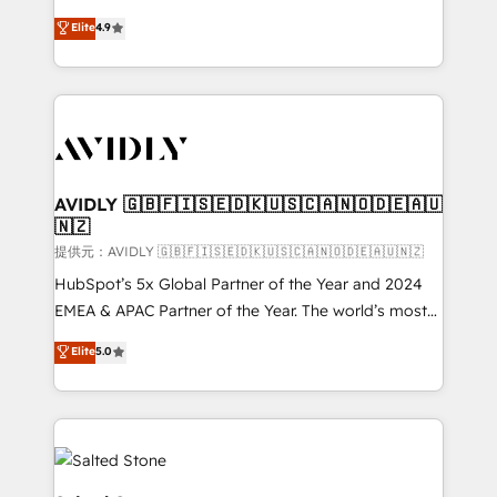
Strategy: Activate Breeze Agents, configure HubSpot
North America. Avec plus de 115 experts en
Elite
4.9
AI, & maximize AEO with tailored AI services. 🧩
marketing automation, Growth, Revops, CRM et
Integrations: Extend HubSpot with custom
webdesign. Markentive is both a consulting firm, a
integrations, hosting, & maintenance.
digital agency and an integrator. With over 115
experts in marketing automation, growth, revops,
CRM and webdesign (We focus on EMEA - USA
customers).
AVIDLY 🇬🇧🇫🇮🇸🇪🇩🇰🇺🇸🇨🇦🇳🇴🇩🇪🇦🇺
🇳🇿
提供元：AVIDLY 🇬🇧🇫🇮🇸🇪🇩🇰🇺🇸🇨🇦🇳🇴🇩🇪🇦🇺🇳🇿
HubSpot’s 5x Global Partner of the Year and 2024
EMEA & APAC Partner of the Year. The world’s most
experienced and fully accredited HubSpot Solutions
Elite
5.0
Partner. 🚀 With 2,750+ HubSpot projects delivered
and 370+ specialists across EMEA, APAC and NAM,
we de-risk complex CRM programmes and
accelerate ROI across every HubSpot Hub. 🧭 From
multi-region migrations to AI-powered automation,