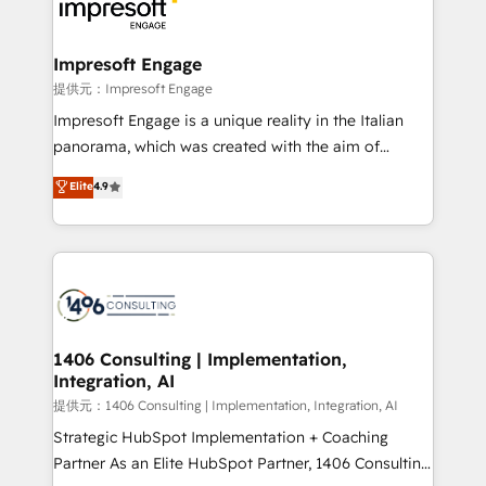
and—most importantly—simple. That’s why we lean
you grow faster, smarter, and with impact.
into bold ideas and shape them into thoughtful
products and strategies that actually make a
Impresoft Engage
difference.
提供元：Impresoft Engage
Impresoft Engage is a unique reality in the Italian
panorama, which was created with the aim of
putting Customer Experience at the center by
Elite
4.9
creating digital environments capable of integrating
people, processes and data. We offer the best
digital solutions on the market, ranging from CRM
processes and technologies to digital strategy, from
marketing automation to online and offline sales
processes through Customer Service Management,
allowing companies to optimize processes and meet
1406 Consulting | Implementation,
Integration, AI
the needs of the customer. We are part of Impresoft
Group, a group of specialized and complementary
提供元：1406 Consulting | Implementation, Integration, AI
companies that divide their offer into 4
Strategic HubSpot Implementation + Coaching
Competence Centers: Smart Manufacturing,
Partner As an Elite HubSpot Partner, 1406 Consulting
Customer First, Enabling Technologies & Security.