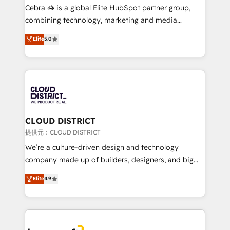
boost with a new HubSpot site Recognized leaders:
Cebra 🦓 is a global Elite HubSpot partner group,
🏆 HubSpot Platform Migration Impact Award 🏆
combining technology, marketing and media
Clutch HubSpot Global Leader 🏆 Finalist: HubSpot
expertise across Latin America and Southern
Elite
5.0
Inbound Campaign of the Year 🏆 Gold AVA Digital
Europe, with teams across 7 countries. Born in Chile,
Award for Best Website 🌟 Accreditations: CRM
we combine local insight with international reach to
Implementation, HubSpot Content Experience, CRM
help businesses grow through technology, creativity,
Data Migration & Custom Integration
AI and strategy. For over 12 years, we’ve delivered
500+ HubSpot implementations, building end-to-
end solutions that integrate CRM, AI automation,
inbound and loop marketing, content, and digital
CLOUD DISTRICT
creativity. Our multicultural team works in Spanish,
提供元：CLOUD DISTRICT
Portuguese, and English to design scalable strategies
We’re a culture-driven design and technology
that drive measurable growth. 🌎 Highlights: • 10+
company made up of builders, designers, and big
years as a HubSpot partner. • 2023 Impact Awards:
thinkers. We blend strategy, design, and
Elite
4.9
Platform Migration Excellence. • Top 3 Partner of the
development—always fueled by curiosity—to turn
Year LATAM 2022, 2023, 2024, 2025. • Partner of the
ideas, opportunities, and challenges into meaningful
Year 2024. • Organizer of Aliados.ai (AI, marketing &
experiences. To us, technology is more than just
tech global congress). 👉 Ready to scale your
code; it’s about creating things that are useful, cool,
business with HubSpot? Let Cebra’s experts help