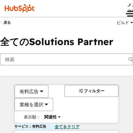
メ
ュ
ビルド
戻る
全てのSolutions Partner
フィルター
有料広告
業種を選択
表示順：
関連性
サービス：有料広告
全てをクリア