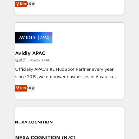
Elite
5.0
integrate HubSpot with complex solutions like SAP,
generating aspect of your business. We’re proud
MicroSoft, custom solutions,... Our company also has
HubSpot Elite Solutions Partners and devout CRM
strong experience with HubSpot CRM extension,
nerds who can harness HubSpot’s custom digital
mobile apps for Field Service Management and
tools to improve each touchpoint of your customer
Retail execution, CPQ, customer portals and
experience. Working hand-in-hand with your team,
HubSpot CMS developments. And we're champions
we’ll assemble a RevOps machine that drives more
when it comes to complex data migrations.
traffic, generates better leads and crushes your
Avidly APAC
revenue goals. We've worked with thousands of
提供元：Avidly APAC
HubSpot customers and we'd love to work with you
Officially APAC's #1 HubSpot Partner every year
too! Clients come to us for: Advanced CRM solutions
since 2019, we empower businesses in Australia,
System Integrations both Custom and Native to
New Zealand, and globally to realise their full
Elite
5.0
HubSpot Data System Migrations between systems
potential through enterprise HubSpot CRM
to HubSpot New lead generation strategies Time-
implementation. And we deliver best practice across
saving automations Fresh growth campaigns Robust
the whole HubSpot platform, covering marketing,
help desk Unified revenue operations Dynamic
sales, service, CMS and integrations. We work with
website development Award-winning creative
all businesses, from start-up to Enterprise, and have
design We live and breathe HubSpot and are ready
delivered the largest HubSpot implementations in
to take on real challenges!
the world. Our human approach to digital
NEXA COGNITION (N/C)