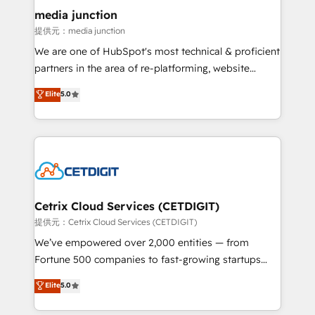
Mexico, USA, and Portugal—we've executed over a
media junction
hundred successful operations. Our approach,
提供元：media junction
rooted in RevOps principles, integrates analysis,
We are one of HubSpot's most technical & proficient
training, planning, and qualification. Leveraging
partners in the area of re-platforming, website
technology, data analytics, CRM optimization, and
design & development. We specialize in multi-hub
Elite
5.0
inbound marketing tactics, we focus on
implementations for mid-market & enterprise
understanding, nurturing, and converting leads.
companies. We are woman-owned, powered by
Partner with us to unlock your business's full
coffee, and we ❤️ dogs. We produce award-winning
potential and achieve sustained growth in today's
work for our clients. 🏆2023 Technical Expertise
competitive market.
Impact Award 🏆2022 Technical Expertise Impact
Award 🏆2022 Platform Migration Excellence Impact
Award 🏆2020 Elite Solutions Partner 🏆2019
Cetrix Cloud Services (CETDIGIT)
Integrations HubSpot Impact Award 🏆2019
提供元：Cetrix Cloud Services (CETDIGIT)
Marketing Enablement HubSpot Impact Award 🏆
We’ve empowered over 2,000 entities — from
2018 Website Design HubSpot Impact Award 🏆2017
Fortune 500 companies to fast-growing startups
Website Design HubSpot Impact Award 🏆2016
and nonprofits — to streamline operations, scale
Elite
5.0
Growth-Driven Design Agency of the Year 🏆2016
revenue, and unlock the full potential of HubSpot.
Sales Enablement HubSpot Impact Award 🏆2015
With deep technical and industry expertise, we fuse