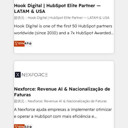
Revenue Operations - Inbound Marketing -
Hook Digital | HubSpot Elite Partner —
LATAM & USA
Outbound Marketing - HubSpot CMS Website
Design & Development We empower our clients to
提供元：Hook Digital | HubSpot Elite Partner — LATAM & USA
reach their full potential by providing transparent,
Hook Digital is one of the first 50 HubSpot partners
relationship-driven support. With over 300 HubSpot
worldwide (since 2010) and a 7x HubSpot Awarded
certifications and accreditations, we deliver both the
Elite Partner. With 500+ projects across the U.S.,
Elite
4.9
technical know-how and strategic guidance you
Brazil, and LATAM, we combine global expertise with
need to succeed.
regional experience. Today, we are Brazil’s largest
HubSpot Elite Partner—trusted by companies across
the Americas to scale smarter. ⚙️ CRM
Implementation & Migration Onboarding across all
Hubs, plus migrations from Salesforce, Pipedrive, RD
Station, Freshdesk, Intercom, and more. Custom
Nexforce: Revenue AI & Nacionalização de
Faturas
objects, automations, and integrations built for
growth. 🚀 AI-Driven GTM Orchestration Unify
提供元：Nexforce: Revenue AI & Nacionalização de Faturas
HubSpot with LinkedIn, WhatsApp, email, paid
A Nexforce ajuda empresas a implementar otimizar
media, and AI voice to drive pipeline. 🤖 AI Custom
e operar a HubSpot com mais eficiência e
Agent Development Deploy AI agents for
previsibilidade de receita. Combinamos Revenue
Elite
5.0