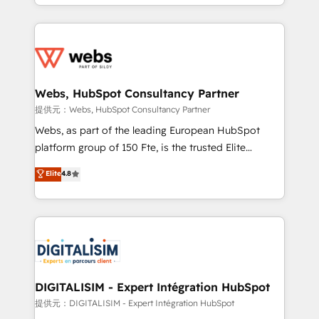
solve all your HubSpot challenges and improve user
sales, and service hubs • Built-in flexibility for
adoption, sales process and marketing results.
startups to global brands
Services 📚 Onboarding your team to HubSpot for
the first time 🔧 Designing and optimising your
HubSpot set-up for better results 🌐 Website design
and build using HubSpot 🔌 Integrating HubSpot
Webs, HubSpot Consultancy Partner
with other systems 🎓 Training your teams to be
提供元：Webs, HubSpot Consultancy Partner
HubSpot pros 📊 Lead generation services using
Webs, as part of the leading European HubSpot
HubSpot Why us? - SIX HubSpot Accreditations -
platform group of 150 Fte, is the trusted Elite
awarded by HubSpot after a rigorous process for
HubSpot CRM Partner offering you a roadmap on
Elite
4.8
CRM, Solutions Architecture, Onboarding , Data
maximizing EBITDA and achieving Commercial
Migration, Custom Integration & Platform
Excellence. With our targeted processes, we
Enablement -Onboarded over 500 businesses to
strengthen your digital transformation and minimize
HubSpot -Top 1% of partners worldwide -In-house
costs. As HubSpot's Advanced Accredited CRM
team of 25+ experts Contact us today to help you
Implementation partner, we provide expertise to
get more from your investment in HubSpot.
drive your business forward. Since 2015 we are fully
www.bbdboom.com
dedicated to HubSpot and with an experienced
DIGITALISIM - Expert Intégration HubSpot
team (50+), we work with reputable companies in
提供元：DIGITALISIM - Expert Intégration HubSpot
B2B sectors such as manufacturing, SaaS and