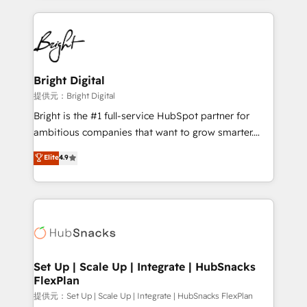
Growth-Driven Design Agency of the Year 🏆2015
automation, integration, and AI innovation to deliver
Became the 5th Agency to reach Diamond 🏆2014
lasting impact. We specialize in: • Turnkey and end-
HubSpot COS Performance Award 🏆2014 HubSpot
to-end HubSpot implementations • Onboarding for
COS Design Award 🏆2013 HubSpot Marketplace
Sales, Service, Marketing & Content Hubs • AI voice
Provider of the Year 🏆2011 Became a HubSpot
and chat agents, predictive automation, and smart
Bright Digital
Partner 📆Founded in 1997
workflows • Salesforce + HubSpot integration •
提供元：Bright Digital
RevOps and AI-driven sales enablement • Website
Bright is the #1 full-service HubSpot partner for
design and CMS development • ERP integration: SAP,
ambitious companies that want to grow smarter.
NetSuite, Microsoft Dynamics, … • Data cleansing
From HubSpot onboarding, to training, from
Elite
4.9
and CRM migration from any platform •
developing a new website to lead generation and
Client/member portals built on HubSpot • Custom
digital marketing; we do it all (and with great
and complex integrations: SAM.gov, GovWin,
results)! In short, our services include: - HubSpot
QuickBooks, PandaDoc, ClickUp, Shopify, Mapsly,
consultancy: onboarding, training, data migration -
WooCommerce, BuilderTrend, and more Experience
HubSpot development: websites, custom modules,
the difference — reach out to see how AI + HubSpot
integrations - Marketing & sales solutions: digital
can transform your business.
marketing, advertising, campaigns, content and
Set Up | Scale Up | Integrate | HubSnacks
FlexPlan
design We connect people, data and technology to
improve customer experiences. With our bright
提供元：Set Up | Scale Up | Integrate | HubSnacks FlexPlan