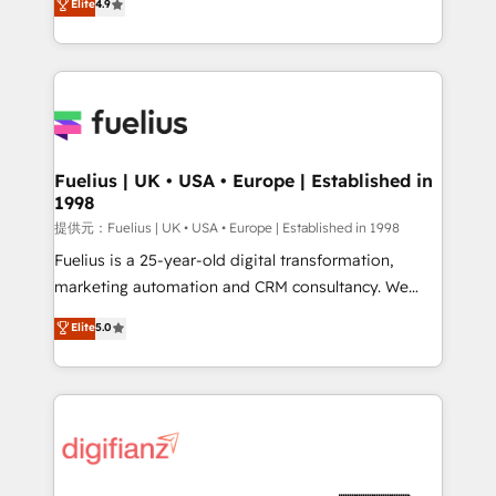
Elite
4.9
implement the platform into complex business
𝗯𝘂𝘀𝗶𝗻𝗲𝘀𝘀' button to get in touch (𝘸𝘦'𝘳𝘦 𝘴𝘶𝘱𝘦𝘳
environments, optimise what you've got and make
𝘳𝘦𝘴𝘱𝘰𝘯𝘴𝘪𝘷𝘦)
sure you can actually use it, build your website in
HubSpot or create an inbound marketing strategy
for you and execute it on HubSpot. We are on the
G-Cloud 14 CCS (Crown Commercial Service)
framework, meaning we've been accredited by
Fuelius | UK • USA • Europe | Established in
1998
HubSpot and vetted by the CCS, which means we
can support public sector companies as well the
提供元：Fuelius | UK • USA • Europe | Established in 1998
other ones listed in our profile. Our services: -
Fuelius is a 25-year-old digital transformation,
HubSpot implementation - HubSpot CMS website
marketing automation and CRM consultancy. We
build We can do lots of things. But everything we do
enable mid-market and enterprise clients to
Elite
5.0
is there for you to: - Grow revenue, and run your
maximise their return from digital and fuel their
business more efficiently - Build stronger
growth. We modernise platforms, streamline
relationships with customers - Make better
operations that are causing inefficiencies, improve
decisions with data - Find a new voice and reach
customer experiences, integrate systems, and
more people - Get the most out of your HubSpot
supercharge revenue operations Key services: • CRM
investment
Implementation • Systems Integration • Digital