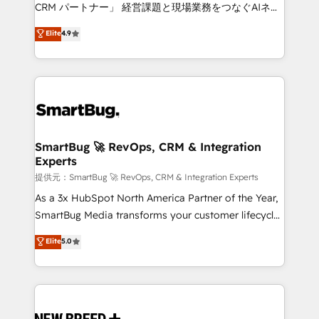
Move from any legacy CRM. Zero downtime, full data
CRM パートナー」 経営課題と現場業務をつなぐAIネイ
integrity. ➤ Implementation: Configure HubSpot to
ティブ・エージェンシーとして、HubSpot Eliteの実装
Elite
4.9
run your revenue process. Sales, marketing, and
力で顧客フロント業務を再設計します。 💡 100inc は何
service wired together. ➤ AI and Integrations: Layer
をする会社か？ HubSpotを共通基盤に、AIエージェン
Breeze AI, custom agents, and APIs to remove
トを組み込んだ顧客フロント業務（マーケティング・営
manual work. ➤ Ongoing Management: Monthly
業・CS）を組織全体で設計・実装する日本のAIネイテ
tune-ups, feature rollouts, adoption coaching. Buying
ィブ・エージェンシーです。事業部・グループ会社・部
HubSpot, switching to it, or reviving a stale portal?
門が分立する組織で、データと業務プロセスのサイロ化
We are built for the work.
を、CRMを軸とした全社共通基盤に再構築します。意
SmartBug 🚀 RevOps, CRM & Integration
Experts
思決定者・PMO・現場担当者に並走します。 1️⃣
HubSpot導入・活用支援 顧客データの一元化から、
提供元：SmartBug 🚀 RevOps, CRM & Integration Experts
GTMの見える化・自動化まで。全Hub統合運用、デー
As a 3x HubSpot North America Partner of the Year,
タ品質設計、グループ横断のCRM統合に対応します。
SmartBug Media transforms your customer lifecycle
2️⃣ AIエージェント組織構築 営業・マーケティング業務
into a revenue engine. Our unified ecosystem
Elite
5.0
の一部をAIが自律実行する組織への移行を設計・実装。
includes specialized divisions Globalia (AI &
Breeze・Claude等をHubSpotと連携させ、役割定義・
Software) and Point Success Media (Paid Media),
運用ルール・成果指標まで含めて設計します。 3️⃣ 全社
making this the official home for all three brands. 🔄
DX × AI推進のPMO伴走支援 複数部門をまたぐDX×AI変
Implementation & Integration - Seamless migrations
革を、構想から実装・定着までPMOとして主導。「設
and system integrations powered by Globalia’s