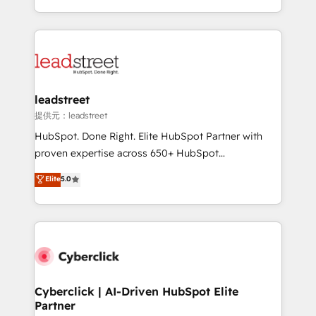
America. From casual user to super fan: make
Canada, we’ve delivered thousands of successful
HubSpot an experience you LOVE!
HubSpot projects for mid-market and enterprise
clients worldwide, with over 10 years experience. We
combine HubSpot, data, and AI to design connected
go-to-market systems that align people, process,
and technology for predictable, scalable revenue
leadstreet
growth. Our expertise spans RevOps, CRM and data
提供元：leadstreet
architecture, AI enablement, and strategic marketing,
HubSpot. Done Right. Elite HubSpot Partner with
delivered through our proprietary FLAIR framework
proven expertise across 650+ HubSpot
for responsible AI adoption. As a HubSpot Elite
implementations. With 12+ years of HubSpot
Elite
5.0
Partner and ISO 27001:2022 certified consultancy,
experience, we help you use the HubSpot platform
we blend strategy, creativity, and technology to help
to its fullest capacity, improve your current HubSpot
organisations scale smarter and grow stronger.
website, or build your new one.
Cyberclick | AI-Driven HubSpot Elite
Partner