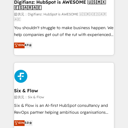
Transformation / Web Development • RevOps &
Digifianz: HubSpot is AWESOME 🇺🇸🇲🇽
🇪🇸🇦🇷🇦🇪
Sales Consulting • Marketing Automation What
makes us different? 🚀 Top 0.5% of global HubSpot
提供元：Digifianz: HubSpot is AWESOME 🇺🇸🇲🇽🇪🇸🇦🇷
🇦🇪
agencies ⚙️ The strongest technical ability and
You shouldn't struggle to make business happen. We
integration capabilities 💼 Consultative, long-term
help companies get out of the rut with experienced,
partners who will embed ourselves into your
process-oriented teams implementing HubSpot
business, processes and systems 🏢 We specialise in
Elite
4.9
Marketing, Sales, Service, CMS and Operations Hub,
working with mid-market and enterprise
so selling and actually engaging with your customers
organisations, global organisations and those with
feels easy and pain-free. We are a top ranked
complex use cases 🏆 CRM Implementation,
HubSpot Elite Partner, winner of Rookie of the Year
Platform Enablement, Custom Integration and
and Customer First Awards, 4.9/5 rating in HubSpot
Onboarding Accredited 🔐 ISO27001 & ISO9001
Reviews and 4.9/5 rating in Clutch Reviews. Digifianz
Certified
helps the following industries: logistics & 3PL, home
Six & Flow
improvement & construction, branding and
提供元：Six & Flow
commercialization, real estate, health, education,
Six & Flow is an AI-first HubSpot consultancy and
SaaS, Software Dev & IT and consulting, make the
RevOps partner helping ambitious organisations
most out of their HubSpot experience operating in
grow with clarity, confidence, and intelligence.
Elite
5.0
the United States, EU, UAE, Mexico and Latin
Operating across the UK, Netherlands, Ireland, and