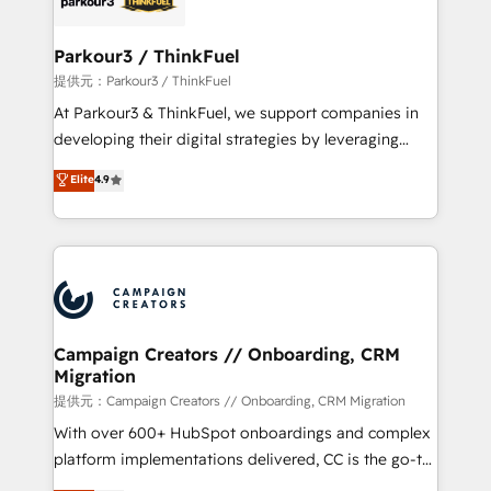
automation, and revenue intelligence to help
companies scale faster and smarter. 🔹 BOOMS:
Parkour3 / ThinkFuel
Demand generation for all your buyers With BOOMS,
提供元：Parkour3 / ThinkFuel
you invest in 100% of your buyers, accelerating your
At Parkour3 & ThinkFuel, we support companies in
growth and positioning yourself as an undisputed
developing their digital strategies by leveraging
leader. 🔹 BOOST: Optimize your digital
technologies and automating their marketing and
Elite
4.9
transformation process A methodology designed to
sales processes to generate growth. Our offer spans
implement HubSpot effectively and optimize your
from Strategy to Operations. We specialize in CRM
digital processes. 🔹 Trusted by Industry Leaders
onboarding and implementation, web design, sales
With an average rating of 4.9/5 and a proven track
& marketing automation, and digital marketing. With
record of business transformation, our growth-first
extensive experience working with tech companies
approach has helped brands dominate their
and manufacturers since 2002, we are committed to
markets.
empowering our clients and developing their
Campaign Creators // Onboarding, CRM
Migration
autonomy. Get to grips with HubSpot through
guided implementation and seamless integration of
提供元：Campaign Creators // Onboarding, CRM Migration
the CRM platform into your digital ecosystem. Would
With over 600+ HubSpot onboardings and complex
you like support in deploying your inbound
platform implementations delivered, CC is the go-to
marketing strategy? We'll provide support tailored
Elite Solutions Partner for businesses ready to