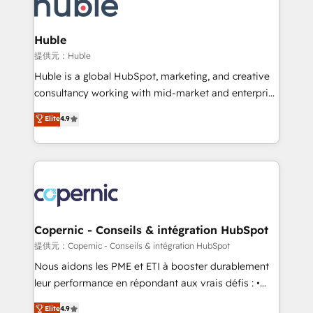
skills, processes, and internal team you need to
CRM Migrations using our in-house "HubScrub" Tool.
attract the right buyers, close deals faster, and grow
without outside dependencies. You’ll learn how to: •
Huble
Set up, audit, and organize your HubSpot portal •
提供元：Huble
Get your sales team fully using HubSpot • Track
Huble is a global HubSpot, marketing, and creative
pipeline and revenue across the entire buyer journey
consultancy working with mid-market and enterprise
• Build an in-house marketing team that drives
businesses. We go beyond implementation, shaping
Elite
4.9
growth • Create content and videos that attract
the strategy, processes, and teams that turn
buyers • Use AI to scale smarter Our coaching-led
HubSpot into a genuine growth engine. Named
approach works best for companies that are done
HubSpot's Global Partner of the Year in 2024,
with outsourcing and ready to build something that
consistently ranked among their top 5 partners
lasts. So if you're ready to become the most trusted
worldwide, and with over 15 years in the ecosystem,
voice in your market, let’s talk.
Huble has built a track record that speaks for itself.
One company, one operating model, delivering
Copernic - Conseils & intégration HubSpot
across offices and consulting teams in the UK, USA,
提供元：Copernic - Conseils & intégration HubSpot
Canada, Germany, France, Belgium, Singapore, and
Nous aidons les PME et ETI à booster durablement
South Africa. Certified compliant with ISO/IEC
leur performance en répondant aux vrais défis : •
27001:2022 and ISO 9001:2015 across all seven
Intégration de HubSpot avec d’autres outils (ERP,
Elite
4.9
international offices and 175+ employees.