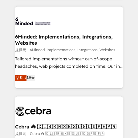
Our Expertise 🔹 Onboarding & Implementation:
Accredited HubSpot Partner, ensuring smooth setup
tailored to your GTM motion. 🔹 Migrations:
Accredited HubSpot Partner, ensuring migration
from other CRMs to HubSpot without data loss or
6Minded: Implementations, Integrations,
Websites
downtime. 🔹 RevOps Strategy: Align teams,
processes, and data to drive revenue efficiency. 🔹
提供元：6Minded: Implementations, Integrations, Websites
Integrations: Connect HubSpot with your tech stack
Tailored implementations without out-of-scope
for better adoption. 🔹 Custom Solutions: Build
headaches, web projects completed on time. Our in-
tailored apps, workflows, and configurations. We are
house team of certified CRM architects, experts,
Elite
5.0
SOC 2 Type II and ISO 27001 certified, reinforcing
developers, designers, and marketers handles all
our commitment to data security and compliance. At
aspects of your HubSpot. ✨ 400+ global clients ✨
OneMetric, we help revenue teams focus on the
100+ seamless migrations from 15+ different CRMs
OneMetric that matters most: revenue.
✨ 100,000+ hours in HubSpot projects, 75+ full Hub
implementations, and 5,000+ pages ✨ CS: Clients
generating 7-digit MRR from inbound campaigns ✨
CS: 245% organic growth & +751% new visitors for a
Cebra 🦓 🇨🇱🇧🇷🇲🇽🇪🇸🇺🇸🇨🇴🇵🇪🇵🇦
full-funnel HubSpot project ✨ CS: 415% conversion
提供元：Cebra 🦓 🇨🇱🇧🇷🇲🇽🇪🇸🇺🇸🇨🇴🇵🇪🇵🇦