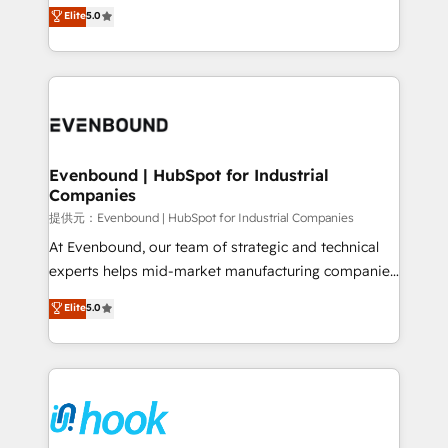
helps mid-market revenue teams transform how
Elite
5.0
The synergies generated by these integrations,
they sell, market, and serve. We don't just build your
together with the combination of talents, skills,
HubSpot—we teach your team to own it, then stay
solutions and services, have allowed the group to
to help you keep winning. What We Do ⚙️ CRM
build an unrivaled offering portfolio on the market
Implementations across Marketing, Sales, Service,
to accompany companies on their digital
Data & Content 📈 Sales & Marketing Alignment +
transformation journey.
Revenue Team Enablement 🤖 Breeze AI & Custom
Agent Creation 🔄 Custom Integrations & Data
Evenbound | HubSpot for Industrial
Companies
Migration Why 1406 We become part of your team.
Your team learns while we build. We fix what others
提供元：Evenbound | HubSpot for Industrial Companies
broke. Built for mid-market reality—practical
At Evenbound, our team of strategic and technical
solutions that work with your actual headcount and
experts helps mid-market manufacturing companies
constraints. By the Numbers 🏆 Top 1% of all
achieve real growth. We specialize in delivering
Elite
5.0
HubSpot partners 🔄 Top 5% globally in client
tailored solutions that drive results by leveraging
retention 📅 8+ years of consistent results since 2017
HubSpot’s platform and data to fuel success.
Who We Serve Revenue teams, marketing leaders,
Technical Solutions: - HubSpot Technical Consulting -
and sales ops at mid-market companies ready to
HubSpot CRM Implementation - HubSpot
move beyond spreadsheets into unified systems
Onboarding - Data Migration & Integrations -
that drive real business results.
Technical Audit & Optimization Strategic Solutions: -