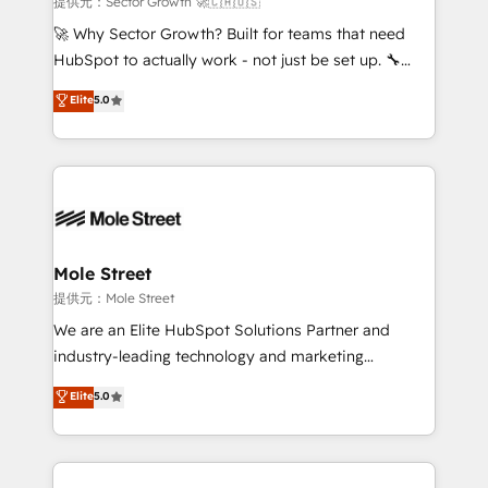
提供元：Sector Growth 🚀🇨🇦🇺🇸
with good people' and have worked with incredible
🚀 Why Sector Growth? Built for teams that need
brands. You can see some of them on our website,
HubSpot to actually work - not just be set up. 🔧
along with plenty of case studies.
HubSpot Experts: Onboarding, migrations,
Elite
5.0
automation, and training built for adoption. ⚡ Highly
Technical Execution: ERP, EMR and Custom
Integrations; complex builds delivered in weeks, not
months. 🤖 AI Consulting & Agents: AI-powered
workflows; automation agents; process optimization
inside HubSpot. 🏆 Industry Experience: 🏥
Healthcare: HIPAA implementations; secure data
Mole Street
workflows 💼 Financial Services: compliant
提供元：Mole Street
workflows; audit-ready reporting ⚖️ Legal: client
We are an Elite HubSpot Solutions Partner and
intake; pipeline and document workflows 🛒 E-
industry-leading technology and marketing
Commerce: Shopify, WooCommerce; lifecycle and
consultancy. Our focus is on enterprise and mid-
Elite
5.0
revenue automation 🏢 Real Estate: deal pipelines;
market B2B companies globally that want a strategic
portfolio and lifecycle management 🏭
approach to execute their goals through creative
Manufacturing: ERP integrations; operational
applications of our solutions; Technical HubSpot
alignment 🛡️ Compliance & Data Considerations:
Consulting, Content Marketing, Growth-Driven