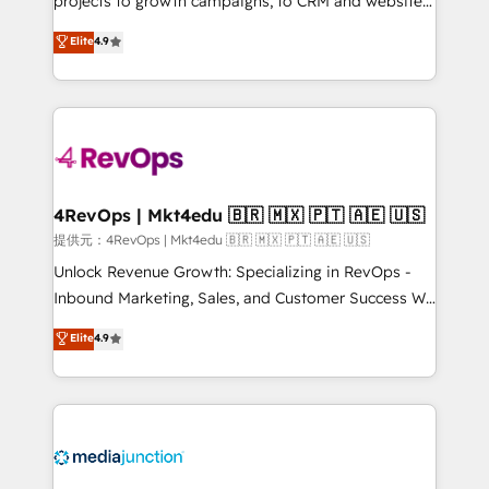
projects to growth campaigns, to CRM and websites.
HubSpot experts backed by over 10+ years of
Hire an agency that's experienced in every inch of
Elite
4.9
HubSpot experience ✔️Flexible pricing models —
HubSpot and willing to work hand-in-hand with your
Hourly-fee (assigned one Dedicated HubSpot
team to simplify the complex and build a better
Admin); Monthly-fee (HubSpot Admin + Project
experience for your team and customers.
Manager); and Fixed Project Cost (as per
requirement). ✔️Helped over 25,000+ customers so
far with our HubSpot solutions. ✔️Bespoke apps &
on-demand bundle services. Connect with us today!
4RevOps | Mkt4edu 🇧🇷 🇲🇽 🇵🇹 🇦🇪 🇺🇸
提供元：4RevOps | Mkt4edu 🇧🇷 🇲🇽 🇵🇹 🇦🇪 🇺🇸
Unlock Revenue Growth: Specializing in RevOps -
Inbound Marketing, Sales, and Customer Success We
specialize in driving revenue growth for companies
Elite
4.9
across industries through tailored marketing, sales,
and customer success strategies, utilizing RevOps
methodologies. As Latin America's largest HubSpot
partner and a global leader in education market, we
offer unparalleled insights. Operating in five
countries—Brazil, UAE (Abu Dhabi/Dubai/Sharjah),