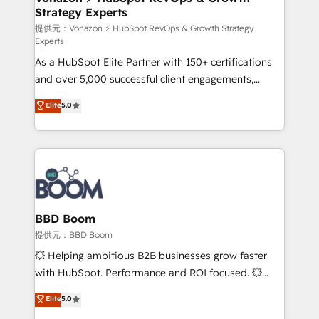
Strategy Experts
pour aligner les équipes marketing, commerciales et
support client (data migration, synchronisation API,
提供元：Vonazon ⚡ HubSpot RevOps & Growth Strategy
Experts
audit et maintenance) ➤ La création de sites internet
As a HubSpot Elite Partner with 150+ certifications
de conversion qui transforment les visiteurs en
and over 5,000 successful client engagements,
opportunités d'affaires ➤ La mise en place de
Vonazon turns marketing complexity into
stratégies d'acquisition marketing (SEO, SEA,
Elite
5.0
measurable, scalable growth. From onboarding to
inbound, automatisation marketing, ABM, IA,
enterprise-grade campaigns, our in-house team
emailing) Informations clés : - 10 ans d'expérience -
builds scalable strategies that drive long-term
100+ intégrations CRM HubSpot réussies - 40
revenue. ⚙️ HubSpot Integration & Optimization •
experts conseil - 150 certifications HubSpot
Seamless CRM, CMS, and automation setup •
cumulées
Complex platform migrations and data cleanups •
Custom APIs and third-party integrations 📈 End-to-
BBD Boom
End Revenue Acceleration • Lifecycle marketing and
提供元：BBD Boom
pipeline growth programs • Sales enablement tools
💥 Helping ambitious B2B businesses grow faster
and CRM optimization • Retention strategies with
with HubSpot. Performance and ROI focused. 💥
customer journey mapping 🏅 Elite-Level HubSpot
BBD Boom is the HubSpot partner that can help you
Elite
5.0
Execution • 750+ onboardings and 2,000+
to HubSpot Better. We work with your teams to
implementations • Deep expertise across marketing,