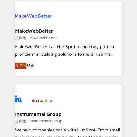
only firm in the world to hold Elite Partner
there’s a good chance one of our globally integrated
Accreditations with both HubSpot and Clay, our
teams has worked with clients just like you Let’s
clients gain a unique advantage in CRM architecture,
explore whether S2 is the partner you’ve been
pipeline generation, data intelligence, and go-to-
looking for...and get your next big initiative moving!
market execution. Why B2B Businesses Choose RP: -
MakeWebBetter
Secure: Soc2 compliant 🛡️ - Pricing: Implementations
提供元：MakeWebBetter
starting at $1,5k 💵 - Speed: Launch in 14 days ⚡ -
MakeWebBetter is a HubSpot technology partner
Global: 75+ RPers across five continents 🌐 - Scale:
proficient in building solutions to maximize the
Largest organically grown & fastest tiering Elite
operational efficiency of HubSpot. The fastest-
Elite
4.9
HubSpot Partner 🪴 - Sales Hub: More
growing tech-enabler & facilitator, MakeWebBetter,
implementations than any other Partner 💻 -
hands you the blend of HubSpot expertise &
Migrations: We convert Salesforce addicts to
eminent solutions & integrations. Trust us to
HubSpot evangelists 🧡 Don't hire a marketing
streamline your HubSpot experience. 🚀HubSpot
agency for an Ops problem. Don't hire a technical
Elite Partners with 10+ years of HubSpot experience
agency for a growth problem. Hire a partner built to
🤝HubSpot Premier Integration partner 🤝Google
solve both.
Premier Partner 2023 🌟5 HubSpot Accreditations 🌟
Instrumental Group
Won HubSpot Theme Challenge 2021 🌟INBOUND’19
提供元：Instrumental Group
HubSpot Rising Star Why us? Harnessing the full
We help companies scale with HubSpot. From small
potential of the powerful HubSpot CRM. ✔️A team of