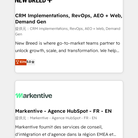
定の代行ではなく、設計の責任」を引き受け、部門横断
technical development team. - 19 HubSpot-certified
の統合・浸透・変革管理を実行します。 ▸ CMS戦略設
trainers to drive platform adoption. 📈 Revenue
CRM Implementations, RevOps, AEO + Web,
計・構築：リード獲得・CVR・SEOを前提にした情報設
Demand Gen
Generation - Full-funnel marketing and high-
計・導線設計・テンプレート設計をContent Hubで一体
performance advertising via Point Success Media. -
提供元：CRM Implementations, RevOps, AEO + Web, Demand
Gen
提供。 ▸ 既存CRM・MAからの移行支援：Salesforce・
Expert deployment of Breeze AI and custom agents
Marketo・Pardot等からの移行、カスタム設計、履歴
New Breed is where go-to-market teams partner to
to automate growth. 🏆 Elite Excellence - 8 platform
データ移行と活用設計まで。 ▸ AEO対応：ChatGPT・
unlock growth, scale, and transformation. We help
accreditations and deep HIPAA-compliance
Perplexity等のAI検索からの流入・引用を前提にコンテ
companies activate HubSpot’s AI-powered
expertise. - A team of 250+ experts dedicated to
Elite
5.0
ンツとサイト構造を最適化。 🏆 なぜ100incを選ぶの
customer platform and operationalize HubSpot’s
your resilient growth.
か？ ✓ HubSpot Eliteパートナー認定 ✓ HubSpotアワ
Loop Marketing framework through expert-led
ード受賞・HUGリーダー ✓ ISO27001:2022 /
services, smart agents, and purpose-built apps,
ISO9001:2015 取得 ✓ 400社以上の導入実績 ✓
tailored to your business. Together, we unlock
HubSpot大百科 出版 CRM・AI活用に関するご相談、現
results, fast. ⚙️CRM & RevOps: Align all Hubs to your
状整理の壁打ちなど、構想段階からお気軽にお問い合わ
buyer journey for clean data, scalability, & reporting.
せください。
🎯Demand Gen & ABM: Drive pipeline with inbound,
Markentive - Agence HubSpot - FR - EN
ABM, AEO, SEO, & paid media. 👩‍💻Web Design:
提供元：Markentive - Agence HubSpot - FR - EN
Build high-performing websites with UX, messaging,
Markentive fournit des services de conseil,
& conversion strategy that drive results. 🤖AI
d'intégration et d'agence dans la région EMEA et