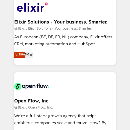
HIPAA-aware; CASL-compliant; GDPR-ready
Design, Migrations + Integrations. Mole Street’s
implementations where required 💡 Why 500+
mission is empowering others to realize their
Clients Choose Us: Elite Partner; technical, fast, and
greatness, which is achieved through creating
Elixir Solutions - Your business. Smarter.
built to scale.
absolute clarity, derived from a well-defined
提供元：Elixir Solutions - Your business. Smarter.
strategy, executed well, and reported on with clear
As European (BE, DE, FR, NL) company, Elixir offers
results. The culture is driven by core values; Joy, Grit,
CRM, marketing automation and HubSpot
Accountability, Curiosity, Authenticity, Growth
integration products and services to mid-market
Elite
5.0
Mindedness, and Clarity. We are driven to win for the
and enterprise customers. We ensure that your sales,
collective good of the company and its clientele, and
service and marketing department operates in the
dedicated to breaking the mold from the agency of
most effective way, while at the same time
the past into the consultancy of the future. Great
leveraging your commercial data for a fully
things are happening.
integrated buyers journey. Elixir is located in
Brussels, Munich "München", Cologne "Köln", Paris
and Amsterdam. Elixir is a first mover and leader
Open Flow, Inc.
when it comes to HubSpot sales and service
提供元：Open Flow, Inc.
implementations, highly renowned for our business
We’re a full-stack growth agency that helps
acumen, process (re-)design experience and a
ambitious companies scale and thrive. How? By
massive amount of success stories in this area. We
upgrading and streamlining every single revenue-