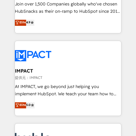
people, exciting ideas and can-do mentality, we
Join over 1,500 Companies globally who've chosen
ensure revenue growth on a daily basis. So tell us
HubSnacks as their on-ramp to HubSpot since 2014
your challenge; our passionate and growth driven
Simple pay-as-you-go plans that accelerate value...
Elite
4.9
team of 100+ experts is ready for you! Driving digital
1️⃣ Set Up | Onboarding New or Check-fixing existing
growth | www.brightdigital.com
HubSpot portals 2️⃣ Scale Up | 100% HubSpot Task
Execution... Global 24/7 ... All Experts 3️⃣ Integrate |
your entire Tech Stack with Custom Integrations
Slash months from your API Integration project... ⬅️
Click "Contact Business" ⬅️ to access 150+ Kickstart
Integration templates that put HubSpot in the center
IMPACT
of your tech stack, syncing... 🛍️ Shopify or
提供元：IMPACT
WooCommerce 💲 Stripe or Paypal 💰 Sage or
At IMPACT, we go beyond just helping you
Netsuite 🤖 Google or Microsoft ✍️ DocuSign or
implement HubSpot. We teach your team how to
PandaDoc 🌐 Avalara or Quaderno HubSnacks holds
master it. As the creators of the Endless Customers
Elite
5.0
the rare Advanced "Custom Integrations"
System™ (the next evolution of They Ask, You
Accreditation, securely sync data across... 🔄 any
Answer), we’re the only HubSpot partner built
apps, in any direction. Stuck on your old CRM..?
entirely around coaching and training. That means
Migrate | seamlessly off your old CRM onto a clean
we don’t do the work for you; we help you build the
new HubSpot portal with Advanced Website and