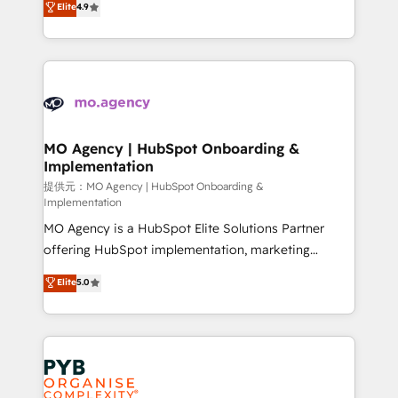
Elite
4.9
to your needs and sales objectives. With 125+
migrate, replatform, and scale smarter. We specialize
certifications, we are part of the most certified
in high-impact CRM and CMS migrations and
Canadian agencies, and we both hold Onboarding
onboarding from platforms like Salesforce, NetSuite,
Accreditations. Based in Canada (coast to coast), our
Zoho, Pardot, Marketo, Microsoft Dynamics, Wix,
services are offered in both English & French.
WordPress and legacy CRMs, turning fragmented
systems into unified, growth-ready HubSpot
architectures that accelerate revenue operations and
MO Agency | HubSpot Onboarding &
Implementation
performance. - Multi-object CRM migration, cleanup,
and implementation. - Pre-built and custom
提供元：MO Agency | HubSpot Onboarding &
Implementation
integrations across your full tech stack. - Custom
MO Agency is a HubSpot Elite Solutions Partner
object setup, CMS builds, and full-funnel automation.
offering HubSpot implementation, marketing
- Dashboards, lifecycle campaigns, and lead
automation, CRM and RevOps consulting, B2B SEO,
nurturing sequences. - Cross-hub setup across
Elite
5.0
paid media, content marketing, AEO and GEO (AI
Marketing, Sales, Operations, and Service Hubs. -
search optimisation), and HubSpot Content Hub and
Ongoing optimization, managed support, and
WordPress development. We work with enterprise
scalable retainers. Let’s make HubSpot your most
and growth-led companies across technology,
powerful growth engine. Built to convert, scale, and
professional services, financial services and
drive results.