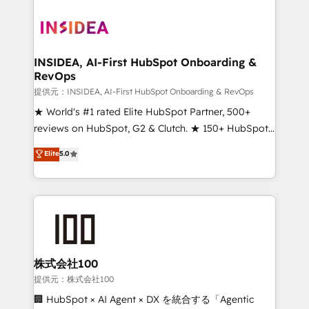
INSIDEA, AI-First HubSpot Onboarding &
RevOps
提供元：INSIDEA, AI-First HubSpot Onboarding & RevOps
★ World's #1 rated Elite HubSpot Partner, 500+
reviews on HubSpot, G2 & Clutch. ★ 150+ HubSpot
Certified Experts & Trainers across the team ★
Elite
5.0
1,500+ implementations across five continents ★ AI-
First, RevOps-led, Onboarding obsessed ★
Company of the Year 2024/25 INSIDEA helps
growing companies turn HubSpot into a revenue
engine. We onboard your team, migrate your data,
and build AI-powered workflows that drive adoption
from week one, in your time zone. What we do ➤
株式会社100
Onboarding: Live in weeks, with workflows built
提供元：株式会社100
around your business, not a template. ➤ Migration:
🏢 HubSpot × AI Agent × DX を統合する「Agentic