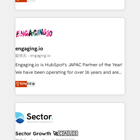
prospecting, follow-ups, service triage, and
Operations (RevOps) e Inteligência Artificial para
knowledge retrieval—built in HubSpot. ⚡ Fast-Track
estruturar processos integrar sistemas organizar
& Growth-Track Services Fast-Track: Rapid HubSpot
dados e automatizar operações. O objetivo é
onboarding in weeks Growth-Track: Unlock
transformar a HubSpot em um verdadeiro sistema
advanced optimization & adoption 📍 São Paulo, BR
operacional de receita conectando equipes
• Des Moines, IA • New York, NY
tecnologia e dados em uma operação integrada.
Também somos distribuidores oficiais da HubSpot
engaging.io
e de mais de 150 softwares globais permitindo
提供元：engaging.io
contratar e pagar a HubSpot em reais com nota
Engaging.io is HubSpot's JAPAC Partner of the Year!
fiscal no Brasil e gerar economia de até 50% na
We have been operating for over 16 years and are
contratação de softwares internacionais.
one of HubSpot's most experienced and technically
Elite
5.0
Oferecemos ainda agentes de IA especializados em
capable Agency Partners globally. We specialise in
HubSpot que automatizam tarefas executam rotinas
complex CRM migrations, implementations,
no CRM e mantêm os dados organizados, como um
integrations, custom CMS portal development,
especialista operando a plataforma 24/7. Hoje 300+
design & UX for mid to large to multi national
empresas em 13 países utilizam a Nexforce. Somos
businesses. Our teams are based in North America
a maior parceira da HubSpot na América Latina e
and APAC. We are HubSpot's top-ranked Advanced
líder no ranking global de sucesso do cliente da
Implementation Certified Partner and we contribute
Sector Growth 🚀🇨🇦🇺🇸
HubSpot.
to their advisory council. We strive to do 'good work