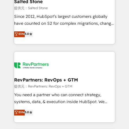
we turn complexity into clarity, human at global
Salted Stone
scale. 🏆 HubSpot’s CEO called us “the partner of the
提供元：Salted Stone
future.” Others agree it is proof of trust built through
Since 2012, HubSpot’s largest customers globally
measurable impact.
have counted on S2 for complex migrations, change
management, systems integration, and creative
Elite
5.0
solutions that deliver measurable impact and
transform brand experiences As one of the few full-
service creative agencies in the HubSpot
ecosystem, we blend strategy, technology, & award-
winning design to build scalable, globally
regionalized HubSpot websites, integrated
marketing campaigns, & RevOps frameworks that
RevPartners: RevOps + GTM
fuel long-term success We connect the entire
提供元：RevPartners: RevOps + GTM
customer lifecycle through seamless integrations,
You need a partner who can connect strategy,
ensure long-term adoption with change-
systems, data, & execution inside HubSpot. We
management programs, and align marketing, sales,
bridge the gap where most agencies fall short by
Elite
5.0
and service to drive sustainable growth With 6 key
combining GTM strategy with technical execution to
HubSpot accreditations and experience across
solve the right problem with the right solution. As the
hundreds of organizations in dozens of industries,