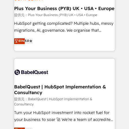
industrial sectors. Offices in Johannesburg, Cape
Town, Dubai & London. 500+ HubSpot CRM
Plus Your Business (PYB) UK • USA • Europe
implementations delivered. AI visibility coverage
提供元：Plus Your Business (PYB) UK • USA • Europe
across ChatGPT, Claude, Perplexity, Gemini and
HubSpot getting complicated? Multiple hubs, messy
Google AI Overviews. HubSpot Impact Award -
migrations, AI, governance. We organise that
Customer First HubSpot Impact Award - Integrations
complexity, so your team can put HubSpot to work...
Elite
5.0
Innovation HubSpot Impact Award - Platform
Welcome to our Profile! We help with: • CRM
Migration Excellence HubSpot Impact Award -
implementation, reports, workflows, and team
Platform Excellence 40+ full-time HubSpot
training • CRM migration from Salesforce, Pipedrive,
professionals. 100s of certifications and
Dynamics and others • Technical projects including
accreditations with HubSpot.
custom API integrations with ERP (and other
systems) • AI governance for HubSpot-centred
operations A little about us: • Boutique 'Elite' team of
BabelQuest | HubSpot Implementation &
Consultancy
12 • 150+ clients across Sales Hub, Marketing Hub,
Service Hub, Data Hub and CMS • ISO/IEC
提供元：BabelQuest | HubSpot Implementation &
Consultancy
27001:2022, ISO 9001:2015, and ISO 42001:2023
Turn your HubSpot investment into rocket fuel for
certified - the AI management standard • GuardHub:
your business to soar 🚀 We’re a team of accredited
our AI governance framework, built on ISO 42001
HubSpot experts ready to help you. We can
Ready for the next step? Click the 👈 '𝗖𝗼𝗻𝘁𝗮𝗰𝘁