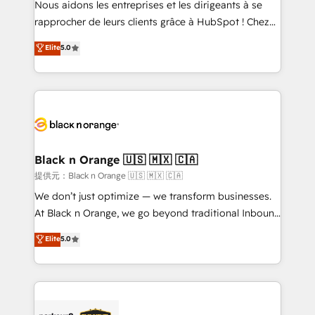
Nous aidons les entreprises et les dirigeants à se
business services. We prepare a customized
rapprocher de leurs clients grâce à HubSpot ! Chez
business case that demonstrates the value and
DIGITALISIM, nous avons l'intime conviction que la
Elite
5.0
impact of your digital transformation, including a
réussite des entreprises passe par l’innovation web,
detailed financial rationale with a focus on ROI and
le marketing digital, et la relation client ! C'est
TCO. As a trusted extension of your team, we
pourquoi, nos experts sont à la fois capables de
believe in the power of partnership. Together, we
gérer votre projet de création de site internet, votre
embark on a transformational journey that sets your
référencement, votre stratégie digitale et le pilotage
business up for long-term success. Unlock your
et l'intégration d'HubSpot ! Les grandes phases d'un
business. If not now, when?
projet HubSpot avec DIGITALISIM : 🧽 Nettoyage,
Black n Orange 🇺🇸 🇲🇽 🇨🇦
migration et intégration des bases de données. 🚀
提供元：Black n Orange 🇺🇸 🇲🇽 🇨🇦
Développement des interfaces avec vos logiciels
We don’t just optimize — we transform businesses.
métiers ⚙️ Configuration de la plateforme HubSpot
At Black n Orange, we go beyond traditional Inbound
📈 Configuration de rapports et tableaux de bord 🤝
Marketing with our exclusive methodologies:
Elite
5.0
Book Process & Guidelines utilisateurs 🎓
BOOMS and BOOST. Together, they form a powerful
Formations des utilisateurs
combination that has driven success for over 800
businesses worldwide. As Elite HubSpot Partners, we
specialize in crafting high-performance growth
strategies that integrate data-driven marketing,